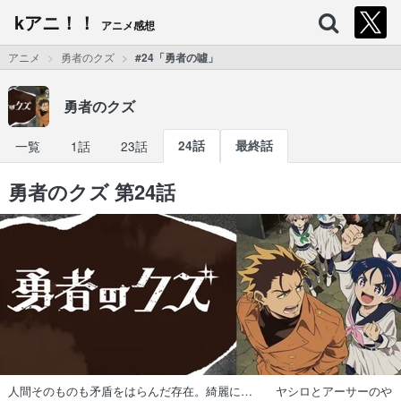
kアニ！！
アニメ感想
アニメ
勇者のクズ
#24「勇者の噓」
勇者のクズ
一覧
1話
23話
24話
最終話
勇者のクズ 第24話
人間そのものも矛盾をはらんだ存在。綺麗に… ヤシロとアーサーのや