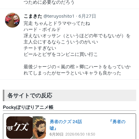
つために必要なのだろう
こまきた
teruyoshito1
6月27日
完走 ちゃんとドラマやってたね
ハード・ボイルド
冴えないオッサン（というほどの年でもないが）を
主人公にするならこういうのがいい
チートすぎない
ビールとピザをコンビニに買い行こ
最後ジャージの＜嵐の棺＞卿にハートをもっていか
れてしまったがセーラといいキャラも良かった
各サイトでの反応
Pockyぽりぽりアニメ帳
勇者のクズ 24話 『勇者の
嘘』
6月30日
2026/06/30 18:50