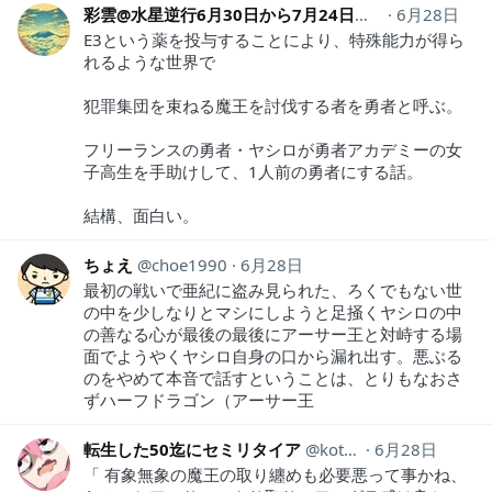
彩雲@水星逆行6月30日から7月24日（蟹座）
6月28日
saiun
E3という薬を投与することにより、特殊能力が得ら
れるような世界で
犯罪集団を束ねる魔王を討伐する者を勇者と呼ぶ。
フリーランスの勇者・ヤシロが勇者アカデミーの女
子高生を手助けして、1人前の勇者にする話。
結構、面白い。
ちょえ
choe1990
6月28日
最初の戦いで亜紀に盗み見られた、ろくでもない世
の中を少しなりとマシにしようと足掻くヤシロの中
の善なる心が最後の最後にアーサー王と対峙する場
面でようやくヤシロ自身の口から漏れ出す。悪ぶる
のをやめて本音で話すということは、とりもなおさ
ずハーフドラゴン（アーサー王
転生した50迄にセミリタイア
kotahinshi2
6月28日
「 有象無象の魔王の取り纏めも必要悪って事かね、