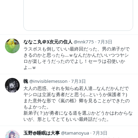
ななこ丸＠3次元の住人
nnk775
7月3日
ラスボスも倒していい最終回だった、男の弟子がで
きるのかと思ったら…ｗなんだかんだいいつつヤシ
ロが楽しそうだったのでよし！セーラは召使いか
よ…ｗ
魄
invisiblemesson
7月3日
大人の思惑、それを知らぬ若人達…なんだかんだで
ヤシロは立派な勇者だと思う(…というか保護者？)
また意外な形で《嵐の柩》卿を見ることができたの
もよかった。
新弟子(？)が勇者になる道を選ぶかどうかはわからな
いが、形としてとてもいい最終話だった。
玉野@睡眠は大事
tamanoyua
7月3日