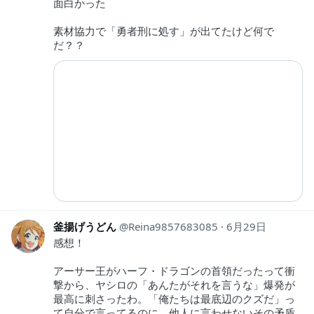
面白かった
素材協力で「勇者刑に処す」が出てたけど何で
だ？？
釜揚げうどん
Reina9857683085
6月29日
感想！
アーサー王がハーフ・ドラゴンの首領だったって衝
撃から、ヤシロの「あんたがそれを言うな」爆発が
最高に刺さったわ。「俺たちは最底辺のクズだ」っ
て自分で言ってるのに、他人に言わせないその矛盾