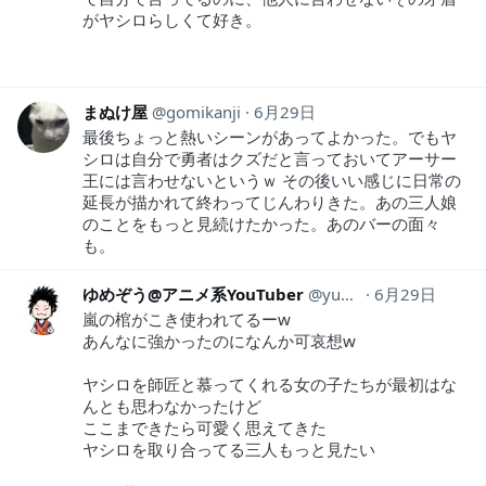
がヤシロらしくて好き。
まぬけ屋
gomikanji
6月29日
最後ちょっと熱いシーンがあってよかった。でもヤ
シロは自分で勇者はクズだと言っておいてアーサー
王には言わせないというｗ その後いい感じに日常の
延長が描かれて終わってじんわりきた。あの三人娘
のことをもっと見続けたかった。あのバーの面々
も。
ゆめぞう@アニメ系YouTuber
yumezou634
6月29日
嵐の棺がこき使われてるーw
あんなに強かったのになんか可哀想w
ヤシロを師匠と慕ってくれる女の子たちが最初はな
んとも思わなかったけど
ここまできたら可愛く思えてきた
ヤシロを取り合ってる三人もっと見たい