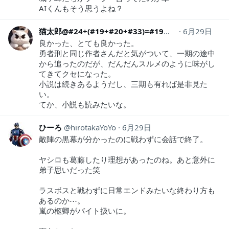
AIくんもそう思うよね？
猫太郎@#24+(#19+#20+#33)=#19
Vive_hodie_pta
6月29日
良かった、とても良かった。
勇者刑と同じ作者さんだと気がついて、一期の途中
から追ったのだが、だんだんスルメのように味がし
てきてクセになった。
小説は続きあるようだし、三期も有れば是非見た
い。
てか、小説も読みたいな。
ひーろ
hirotakaYoYo
6月29日
敵陣の黒幕が分かったのに戦わずに会話で終了。
ヤシロも葛藤したり理想があったのね。あと意外に
弟子思いだった笑
ラスボスと戦わずに日常エンドみたいな終わり方も
あるのか⋯。
嵐の柩卿がバイト扱いに。