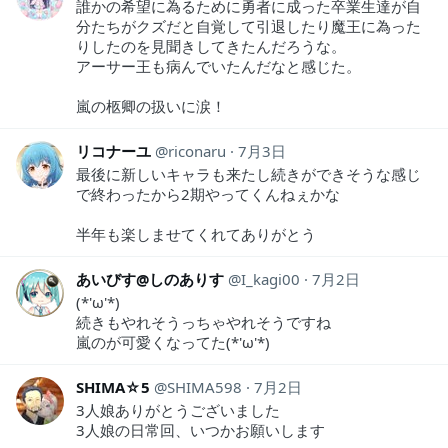
誰かの希望に為るために勇者に成った卒業生達が自
分たちがクズだと自覚して引退したり魔王に為った
りしたのを見聞きしてきたんだろうな。
アーサー王も病んでいたんだなと感じた。
嵐の柩卿の扱いに涙！
リコナーユ
riconaru
7月3日
最後に新しいキャラも来たし続きができそうな感じ
で終わったから2期やってくんねぇかな
半年も楽しませてくれてありがとう
あいびす@しのありす
I_kagi00
7月2日
(*'ω'*)
続きもやれそうっちゃやれそうですね
嵐のが可愛くなってた(*'ω'*)
SHIMA☆5
SHIMA598
7月2日
3人娘ありがとうございました
3人娘の日常回、いつかお願いします