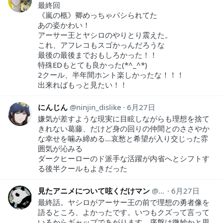
最終回
《嵐の柩》卿めっちゃパシられてた
あの姿かわい！
アーサー王とヤシロのやりとり震えた。
これ、アフレコもスゴかっんだろうな
最後の最後までおもしろかった！！
特殊EDもとても良かった(*^_^*)
2クール、半年間ホント楽しかったな！！！
出来ればもっと見たい！！
にんじん
ninjin_dislike
6月27日
嫌気が差すような現実に目眩しながらも理想を捨て
きれない葛藤、だけど身の回りの仲間とのささやか
な幸せを噛み締める…哀愁と希望が入り交じった雰
囲気が沁みる
ダークヒーローのド派手な活躍が内省へとシフトす
る後半クールもよきだった
見たアニメについて呟くだけマン
animeozy
6月27日
最終話。ヤシロがアーサー王の前で理想の勇者像を
語るところ、よかったです。いつもクズって言って
いるからギャップであがります。序盤は微妙かと思