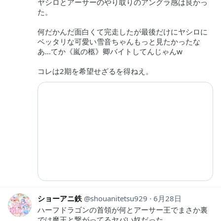
ヤシロとアーサーのやり取りのアングラ感は良かっ
た。
何だかんだ面白くて完走したが最後だけにヤシロに
ベッタリな可愛い雪音ちゃんもっと見たかったな
あ…てか《嵐の柩》卿バイトしてんじゃんw
コレは2期を希望せざるを得ねえ。
ショーアニ鉄
shouanitetsu929
6月28日
ハーフドラゴンの首領が何とアーサー王でまさか裏
では魔王と繋がってるヤバい奴だった