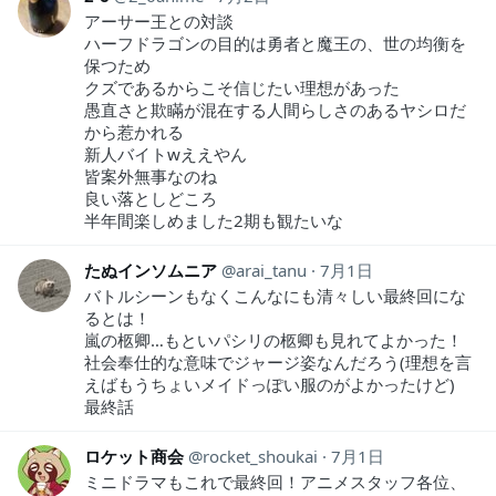
アーサー王との対談
ハーフドラゴンの目的は勇者と魔王の、世の均衡を
保つため
クズであるからこそ信じたい理想があった
愚直さと欺瞞が混在する人間らしさのあるヤシロだ
から惹かれる
新人バイトwええやん
皆案外無事なのね
良い落としどころ
半年間楽しめました2期も観たいな
たぬインソムニア
arai_tanu
7月1日
バトルシーンもなくこんなにも清々しい最終回にな
るとは！
嵐の柩卿…もといパシリの柩卿も見れてよかった！
社会奉仕的な意味でジャージ姿なんだろう(理想を言
えばもうちょいメイドっぽい服のがよかったけど)
最終話
ロケット商会
rocket_shoukai
7月1日
ミニドラマもこれで最終回！アニメスタッフ各位、