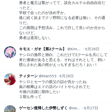
勇者と魔王は繋がってて、談合カルテル自由自在だ
ったと。
学校で会ったのが決め手か。
後に続く奴までクソ野郎になる必要は無い、その通
りだ。
この展開は予想済み、これで許して良いのか分から
ないけど。
勇者は退屈しない。
キモエ・ガオ【第2クール】
KimoS_mile2
6月28日
ヤシロの激昂と独白、これだけで2クールを共にして
来た価値があると思える。それはそれとして、飼い
慣らされた嵐の棺がえっちすぎるだろ！おい！
ティターン
titan553
6月28日
ヤシロとセーラの親父の話が良かったね
嵐の柩卿はエドの店のバイトやらされてた
今後の活躍に期待したい
２期も作って
ゲーセン復帰した伊勢しずく
isesizuku
6月27日