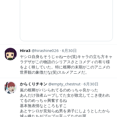
Hira3
hirashine026
6月30日
ヤシロ自身もそうじゃねーか(笑)キャラの立ち方キャ
ラデザがこの物語のシリアスさとコメディの有り様
をよく映していた。特に柩卿の末期がこのアニメの
世界観の象徴だな(笑)スルメアニメだ。
からくりチキン
empty_chestnut
6月30日
嵐の柩卿がパシられてるのめっちゃ良かった
あんだけ強者ムーブしてた女が敗北してこき使われ
てるのめっちゃ興奮するね
基本無表情なところもすこ
あとヤシロが見知らぬ男を弟子にしようとしたから
城ヶ峰たちがブーブー言ってたのが草