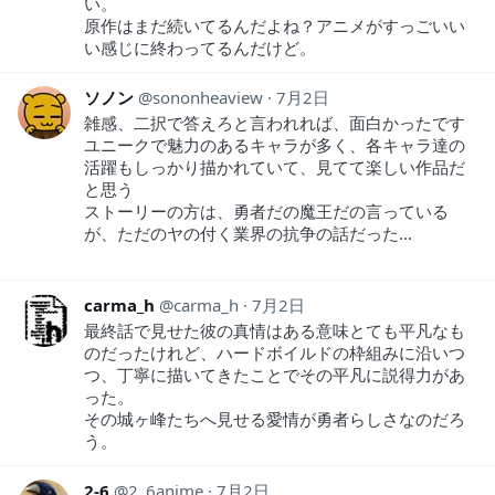
い。
原作はまだ続いてるんだよね？アニメがすっごいい
い感じに終わってるんだけど。
ソノン
sononheaview
7月2日
雑感、二択で答えろと言われれば、面白かったです
ユニークで魅力のあるキャラが多く、各キャラ達の
活躍もしっかり描かれていて、見てて楽しい作品だ
と思う
ストーリーの方は、勇者だの魔王だの言っている
が、ただのヤの付く業界の抗争の話だった…
carma_h
carma_h
7月2日
最終話で見せた彼の真情はある意味とても平凡なも
のだったけれど、ハードボイルドの枠組みに沿いつ
つ、丁寧に描いてきたことでその平凡に説得力があ
った。
その城ヶ峰たちへ見せる愛情が勇者らしさなのだろ
う。
2-6
2_6anime
7月2日