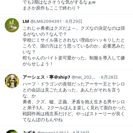
でも2期はなさそうな気がするなぁw
まさか原作もここで終わり？
LM
LM62094391
6月29日
これじゃ勇者はクズだよ～。クズなの決定なのは揺
るがないの？なんで？
学校にミサイル落とされない理由がハッキリしたと
ころで、国の方はどう思っているのか。必要悪みた
いな？
棺ちゃんのバイト姿可愛かった。制服を導入して嫌
がらせしよう！
アーシェス・寧＠ship7
nei_2020Ramuh
6月28日
ハーフ・ドラゴンの首領だったアーサー王とヤシロ
との会話は見ごたえあった、あんたがそれを言う
な、か
勇者、クズ、嘘、正義、矛盾を抱え生きる男ヤシロ
と弟子3人、2クールほんま楽しく見れて面白かった
戦闘作画は残念系だけど、やっぱストーリーが良く
てなんぼのもんやね
みずき
moon112511
6月28日