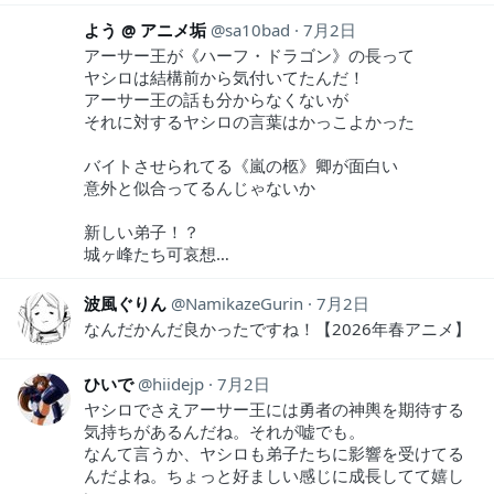
よう @ アニメ垢
sa10bad
7月2日
アーサー王が《ハーフ・ドラゴン》の長って
ヤシロは結構前から気付いてたんだ！
アーサー王の話も分からなくないが
それに対するヤシロの言葉はかっこよかった
バイトさせられてる《嵐の柩》卿が面白い
意外と似合ってるんじゃないか
新しい弟子！？
城ヶ峰たち可哀想…
波風ぐりん
NamikazeGurin
7月2日
なんだかんだ良かったですね！【2026年春アニメ】
ひいで
hiidejp
7月2日
ヤシロでさえアーサー王には勇者の神輿を期待する
気持ちがあるんだね。それが嘘でも。
なんて言うか、ヤシロも弟子たちに影響を受けてる
んだよね。ちょっと好ましい感じに成長してて嬉し