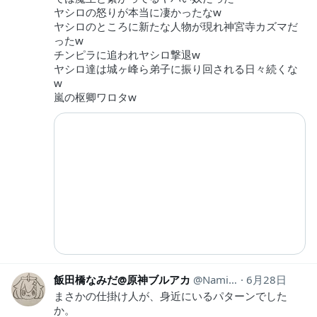
ヤシロの怒りが本当に凄かったなw
ヤシロのところに新たな人物が現れ神宮寺カズマだ
ったw
チンピラに追われヤシロ撃退w
ヤシロ達は城ヶ峰ら弟子に振り回される日々続くな
w
嵐の枢卿ワロタw
飯田橋なみだ@原神ブルアカ
NamidaIidabashi
6月28日
まさかの仕掛け人が、身近にいるパターンでした
か。