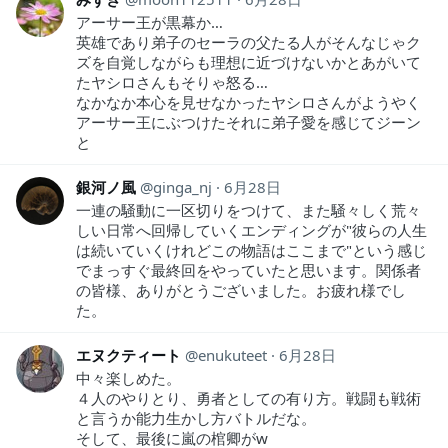
アーサー王が黒幕か…
英雄であり弟子のセーラの父たる人がそんなじゃク
ズを自覚しながらも理想に近づけないかとあがいて
たヤシロさんもそりゃ怒る…
なかなか本心を見せなかったヤシロさんがようやく
アーサー王にぶつけたそれに弟子愛を感じてジーン
と
銀河ノ風
ginga_nj
6月28日
一連の騒動に一区切りをつけて、また騒々しく荒々
しい日常へ回帰していくエンディングが"彼らの人生
は続いていくけれどこの物語はここまで"という感じ
でまっすぐ最終回をやっていたと思います。関係者
の皆様、ありがとうございました。お疲れ様でし
た。
エヌクティート
enukuteet
6月28日
中々楽しめた。
４人のやりとり、勇者としての有り方。戦闘も戦術
と言うか能力生かし方バトルだな。
そして、最後に嵐の棺卿がw