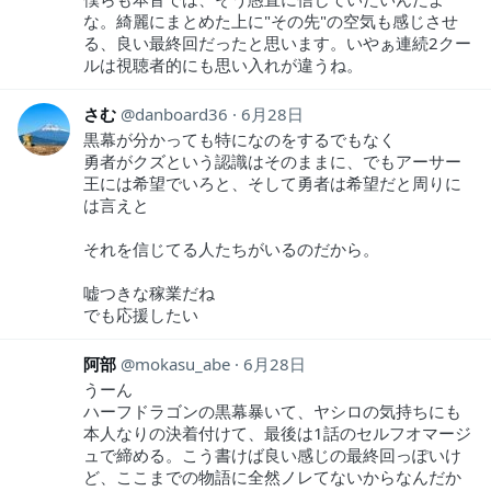
な。綺麗にまとめた上に"その先"の空気も感じさせ
る、良い最終回だったと思います。いやぁ連続2クー
ルは視聴者的にも思い入れが違うね。
さむ
danboard36
6月28日
黒幕が分かっても特になのをするでもなく
勇者がクズという認識はそのままに、でもアーサー
王には希望でいろと、そして勇者は希望だと周りに
は言えと
それを信じてる人たちがいるのだから。
嘘つきな稼業だね
でも応援したい
阿部
mokasu_abe
6月28日
うーん
ハーフドラゴンの黒幕暴いて、ヤシロの気持ちにも
本人なりの決着付けて、最後は1話のセルフオマージ
ュで締める。こう書けば良い感じの最終回っぽいけ
ど、ここまでの物語に全然ノレてないからなんだか