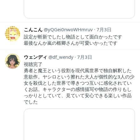
こんこん
yQGei0nwoWHmruv
7月3日
設定が斬新でしたし物語として面白かったです
最後なんか嵐の柩卿さんが可愛いかったです
ウェンディ
df_wendy
7月3日
視聴完了
勇者と魔王という役割を現代風世界で独自解釈した
意欲作。ヤシロという擦れた大人が個性的な3人の少
女を殺伐とした世界で導きつつ互いに感化されてい
くお話。キャラクターの感情描写や物語の作りもし
っかりとしていて、見ていて安心できる楽しい作品
でした