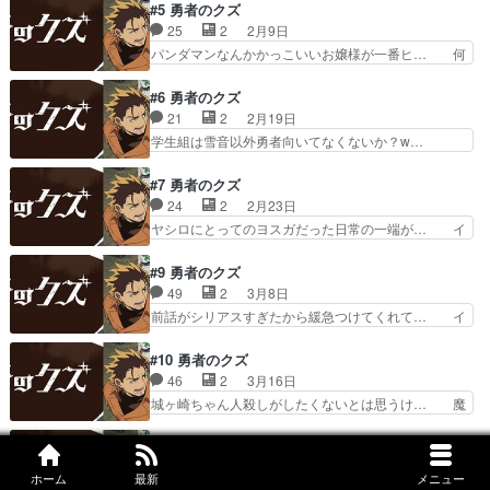
ロ＆城ヶ峰コンビ回。城ヶ峰の正義感に… ヤシロ
#5 勇者のクズ
でいたヤシロのもとに城ヶ峰… 瞬間移動って普通
の能力は初見の相手にも対応しやすい… イシノオ
25
2
2月9日
にめっちゃ強い能力だよね… 印堂雪音にスポット
やっぱりどう考えても一番ヤベェ奴… イシノオか
パンダマンなんかかっこいいお嬢様が一番ヒ… 何
が当たった今回。ヤシロ…
ら依頼され亜希とおつかいに行く… 正義感のあま
度も言うが、シナリオ構成がTRPGシナ… セーラ
り乱入するのは厄介すぎるけど… 亜希ちゃんの猪
ちゃん、可愛くてお嬢様で不良っぽい… 割と簡単
#6 勇者のクズ
突猛進っぷりがヤバい！正義… 歌舞伎町のクラブ
に殺すとか言うよなこのアニメ。メ… ヤシロさん
21
2
2月19日
に潜入。E3じゃなくてE… 亜希のお父さんはヤシ
セーラのお手伝いの回報酬欲しさ… けっこうダー
学生組は雪音以外勇者向いてなくないか？w…
ロがそこまで言うほど…
ク系に行く感じか？うるさい鬼… セーラ回面白か
OPが何かに似てると思ったら米津さんのL… 規範
った〜！お嬢様風だけど戦闘… まあ……いや、ど
に沿った学びとしての戦いと実務として… ラス為
#7 勇者のクズ
うだろう別に悪くはないけ… 父親のせいで先生に
【再】BS11BS11／精霊幻想記… ヤシロ、城ヶ峰
24
2
2月23日
嫌われてるの可哀想だな… ・お気楽領主の楽しい
たち3人相手なら全然あしら… たまたま特訓して
ヤシロにとってのヨスガだった日常の一端が… イ
領地防衛(１話から視…
たら侵入してくるってどん… ただヒロインたちの
シノオの退場早過ぎない！？最後まで残る… 仲間
キャラがあまり立ってい… 新キャラのマルタさ
に手を出されてめっちゃキレてるヤシロ… 次回が
#9 勇者のクズ
ん、物腰は柔らかくて優… ヤシロは基本お人好
気になりすぎる！城ヶ峰が自認美少女… おそらく
49
2
3月8日
し。教師には向いてない… 話を楽しむためにいっ
2人が見ていた高宮はどちらも嘘で… 第1話の感
前話がシリアスすぎたから緩急つけてくれて… イ
たん目を瞑ってたけど…
想が「鬼頭ちゃんのキャラ全然可… マジでヤシロ
シノウの遺言から何が起きたかの手がかり… イシ
さん、ヤシロさん…！！ヤシロ… やっとストーリ
ノオの残した言葉「あの3人から目を離… 視聴後
#10 勇者のクズ
ー動き出しそうちょっとスロ… 設定面で気になる
感想あげるの忘れてましたに女性の服… イシノオ
46
2
3月16日
要素はあるし話にもそこま… やっぱりあの龍のバ
を殺した犯人を探す復讐譚の背景に… 美大や芸大
城ヶ崎ちゃん人殺しがしたくないとは思うけ… 魔
ッジの組織を追ってたん…
を出ても全員がフリーランスでや… イシノオの遺
王の手先もコロせないか…。こんな時も綺… イシ
言「あの三人のお嬢さんから目… 何だかよくわか
ノオの件も知っていたか。手紙や送金は… 実戦で
#11 勇者のクズ
らなくなっていて。ヤシロは… イシノオが残した
訓練させるの怖すぎるだろ。戦法が固… ヤシロが
56
2
3月23日
最期のメッセージが城ケ峰… 弟子と連絡先交換す
ホーム
最新
メニュー
城ヶ峰を叱責するシーンは、その強… 作者さんア