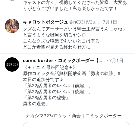
キャストの方々、視聴してくださった皆様、大変あ
りがとうございました！私も楽しかったです！
キャロットポタージュ
nC9I1tV2u5k8K4q
7月1日
クズなんてアーサーという騎士王が言うんじゃねぇ
と言うような啖呵を切るヤシロ
こんなクズな職業でもいいとこは有る
どこか希望が見える終わらせ方に
comic border・コミックボーダー【公式】
7月1日
BorderC
《✦アニメ 最終回記念✦》
原作コミック全話無料開放企画「勇者の軌跡」!!
本日の追加分です↓
「第22話 勇者のレベル（前編）」
「第22話 勇者のレベル（後編）」
「第23話 勇者の秘密」
勇者の過去」
- ナカシマ723/ロケット商会 | コミックボーダー