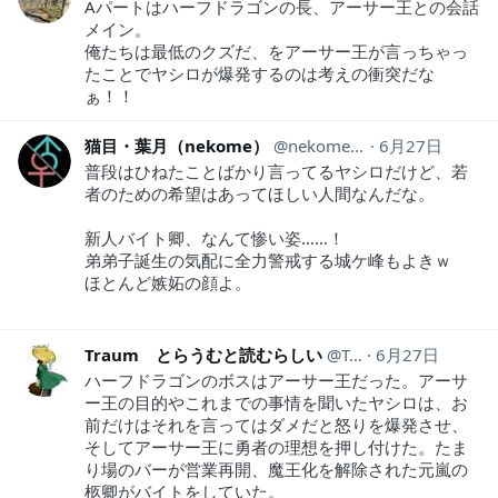
Aパートはハーフドラゴンの長、アーサー王との会話
メイン。
俺たちは最低のクズだ、をアーサー王が言っちゃっ
たことでヤシロが爆発するのは考えの衝突だな
ぁ！！
猫目・葉月（nekome）
nekome_haduki
6月27日
普段はひねたことばかり言ってるヤシロだけど、若
者のための希望はあってほしい人間なんだな。
新人バイト卿、なんて惨い姿……！
弟弟子誕生の気配に全力警戒する城ケ峰もよきｗ
ほとんど嫉妬の顔よ。
Traum とらうむと読むらしい
Traum1
6月27日
ハーフドラゴンのボスはアーサー王だった。アーサ
ー王の目的やこれまでの事情を聞いたヤシロは、お
前だけはそれを言ってはダメだと怒りを爆発させ、
そしてアーサー王に勇者の理想を押し付けた。たま
り場のバーが営業再開、魔王化を解除された元嵐の
柩卿がバイトをしていた。