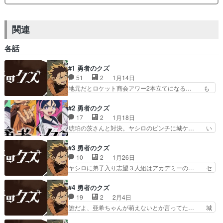
関連
各話
#1 勇者のクズ
51
2
1月14日
地元だとロケット商会アワー2本立てになる… も
うちょっと区切りがいいところまでやれな… 2ク
ールなんだ、見続けられるかなどうなん… 面白い
#2 勇者のクズ
と思う、ただ～SilentTrut… 近未来っぽいファン
17
2
1月18日
タジーアクション物かな… 大残業により疲弊して
琥珀の茨さんと対決。ヤシロのピンチに城ケ… い
いるがかわいいと思っ… アウトローやりつつも作
や勝手に師匠認定しておきながらいきなり… 作画
風がちょっとギャグ… 世界観はそこまで珍しくは
コストをどう抑えるかの見本アニメ普通… 敵地潜
#3 勇者のクズ
ない印象ですが、… 誰だよ城ケ峰ちゃんをいまい
入／戦闘／救出作戦。ヤシロの高速思… みんな何
10
2
1月26日
ち萌えないとか… 色合いがパッと見Dioぽい勇者
かしらの異能あって凄い(語彙力)… 設定は理解し
ヤシロに弟子入り志望３人組はアカデミーの… セ
の師匠と自…
たけど、ただのヤクザ殺すべし… セーラを救出し
ーラのお父さんめちゃくちゃ偉いさんやん… セー
に行くヤシロと亜希。敵のボ… ヤシロの戦術とエ
ラの救出作戦も成功しやっと縁が切れる… じょう
#4 勇者のクズ
ーテル知覚が合わさって終… 今期、ダークホース
がみねも可愛いし、こういう先生系好… ロリ呼ば
19
2
2月4日
というか大作目白押しの… ストレンジフェイク3
わりされてムッとする印堂の愛らし… お互いに助
誰だよ、亜希ちゃんが萌えないとか言ってた… 城
話 プリヤからFat…
け・助けられたが、師弟関係は拒… ヤシロとアカ
ヶ峰さんと一緒にいると思考を読まれちゃ… ヤシ
デミー3人とのゆるーい雰囲気… 仲間たちと遊ん