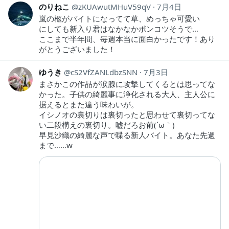
のりねこ
zKUAwutMHuV59qV
7月4日
嵐の柩がバイトになってて草、めっちゃ可愛い
にしても新入り君はなかなかポンコツそうで…
ここまで半年間、毎週本当に面白かったです！あり
がとうございました！
ゆうき
cS2VfZANLdbzSNN
7月3日
まさかこの作品が涙腺に攻撃してくるとは思ってな
かった。子供の綺麗事に浄化される大人、主人公に
据えるとまた違う味わいが。
イシノオの裏切りは裏切ったと思わせて裏切ってな
い二段構えの裏切り。嘘だろお前(´ω｀)
早見沙織の綺麗な声で喋る新人バイト。あなた先週
まで……w