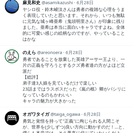
麻見和史
asamikazushi
6月28日
ヤシロ役・鈴木崚汰さんは勇者の複雑な心理をうま
く表現していたと思います。それから、いつも無駄
に元気な城ヶ峰亜希（鬼頭明里さん）が印象に残り
ました。亜希は本当に面白いキャラですよね。全体
的に可愛い感じの絵柄なのですが、やっていること
はかな
のえら
areonoera
6月28日
勇者であることを放棄した英雄アーサー王より、一
片の正義を守ろうとするクズ勇者達の方がよほど立
派だ
【総評】
弟子達3人娘を見ているだけで楽しい
23話まではラスボスだった《嵐の柩》卿がパシリに
なっているのもかわいい
キャラの魅力が大きかった
オガワタイガ
taiga_ogawa
6月28日
勇気と覚悟を持って"正義"に殉じられる人間こそ
が、世界を(少しずつ)良い方向に動かすのだ！…と、
僕らも本音では、そう愚直に信じていたいんだよ