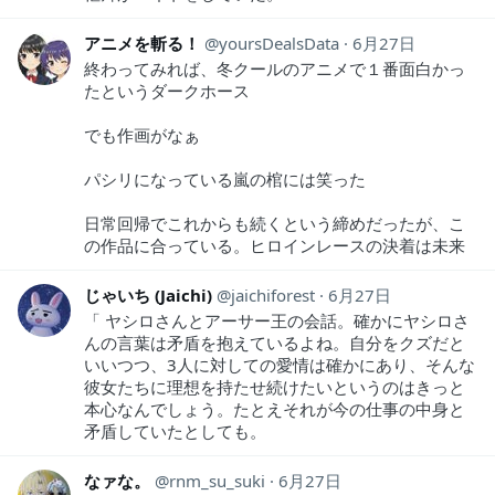
アニメを斬る！
yoursDealsData
6月27日
終わってみれば、冬クールのアニメで１番面白かっ
たというダークホース
でも作画がなぁ
パシリになっている嵐の棺には笑った
日常回帰でこれからも続くという締めだったが、こ
の作品に合っている。ヒロインレースの決着は未来
じゃいち (Jaichi)
jaichiforest
6月27日
「 ヤシロさんとアーサー王の会話。確かにヤシロさ
んの言葉は矛盾を抱えているよね。自分をクズだと
いいつつ、3人に対しての愛情は確かにあり、そんな
彼女たちに理想を持たせ続けたいというのはきっと
本心なんでしょう。たとえそれが今の仕事の中身と
矛盾していたとしても。
なァな。
rnm_su_suki
6月27日