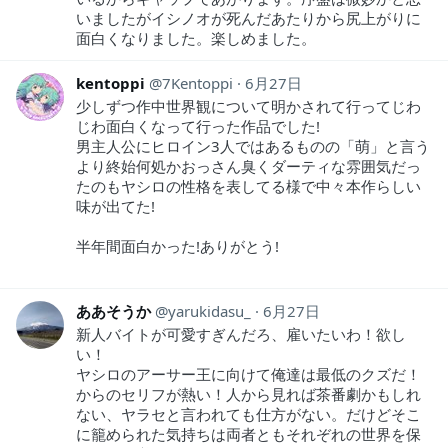
いましたがイシノオが死んだあたりから尻上がりに
面白くなりました。楽しめました。
kentoppi
7Kentoppi
6月27日
少しずつ作中世界観について明かされて行ってじわ
じわ面白くなって行った作品でした!
男主人公にヒロイン3人ではあるものの「萌」と言う
より終始何処かおっさん臭くダーティな雰囲気だっ
たのもヤシロの性格を表してる様で中々本作らしい
味が出てた!
半年間面白かった!ありがとう!
ああそうか
yarukidasu_
6月27日
新人バイトが可愛すぎんだろ、雇いたいわ！欲し
い！
ヤシロのアーサー王に向けて俺達は最低のクズだ！
からのセリフが熱い！人から見れば茶番劇かもしれ
ない、ヤラセと言われても仕方がない。だけどそこ
に籠められた気持ちは両者ともそれぞれの世界を保