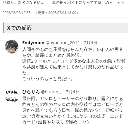
り取り。題名になる約… 嵐の柩がバイトになってて草、めっちゃ可
愛… まさかこの作品が涙腺に攻撃してくるとは思… 設定が斬新で
2026/06/28 12:55
2026/07/04 18:00
したし物語として面白かったで… 勇者と魔王という役割を現代風世界
で独自解… ラスボスも倒していい最終回だった、男の弟… 大人の
思惑、それを知らぬ若人達…なんだか… 誰かの希望に為るために勇者
Xでの反応
に成った卒業生… 最後に新しいキャラも来たし続きができそう…
Endymion
hyperion_2011
7月4日
人間そのものも矛盾をはらんだ存在。いわんや勇者
をや。綺麗にまとめた最終話。
連続2クールとモノローグ多めな主人公のお陰で理解
や共感が進んで結果としてかなり楽しめた作品だっ
た。
こういうのもっと見たい。
ひらりん
hirarin__
7月4日
最終回。ヤシロとアーサーのやり取り。題名になる
約束とその後のヤシロの内心◎後半はエピローグと
原作へ続くであろう日常。嵐の棺がバイト◎転がり
込む勇者見習いとかくまいにヤシロの雄姿。エンド
カード+延長やり取りで締め。1/3