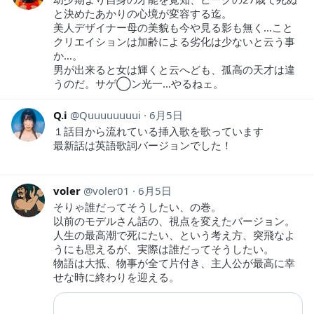
と決めたあかりの心境が変容する迄。
美人デザイナー母の美貌も今や見る影も無く…こと
クリエイションは加齢による劣化は少ないと云う事
か…。
男が出来ると女は輝くと云へども、孤高の天才は違
うのだ。サゲ◯ン光一…やるねェ。
Q.i
Quuuuuuuui
6月5日
１話目から流れている挿入歌を歌っています
最新話は英語歌詞バージョンでした！
voler
voler01
6月5日
そりゃ誰だってそうしたい、の巻。
以前のモデルさん話の、視点を変えたバージョン。
人生の最高潮で死にたい、という考え方、突飛なよ
うにも思えるが、実際は誰だってそうしたい。
物語は大抵、物事が全て片付き、主人公が最高に幸
せな時に終わりを迎える。