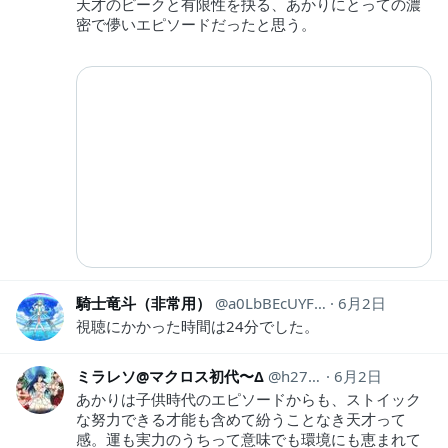
天才のピークと有限性を抉る、あかりにとっての濃
密で儚いエピソードだったと思う。
騎士竜斗（非常用）
a0LbBEcUYF97443
6月2日
視聴にかかった時間は24分でした。
ミラレソ@マクロス初代〜Δ
h270601
6月2日
あかりは子供時代のエピソードからも、ストイック
な努力できる才能も含めて紛うことなき天才って
感。運も実力のうちって意味でも環境にも恵まれて