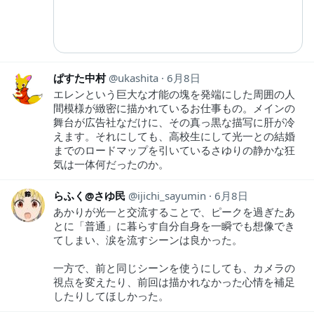
ぱすた中村
ukashita
6月8日
エレンという巨大な才能の塊を発端にした周囲の人
間模様が緻密に描かれているお仕事もの。メインの
舞台が広告社なだけに、その真っ黒な描写に肝が冷
えます。それにしても、高校生にして光一との結婚
までのロードマップを引いているさゆりの静かな狂
気は一体何だったのか。
らふく@さゆ民
ijichi_sayumin
6月8日
あかりが光一と交流することで、ピークを過ぎたあ
とに「普通」に暮らす自分自身を一瞬でも想像でき
てしまい、涙を流すシーンは良かった。
一方で、前と同じシーンを使うにしても、カメラの
視点を変えたり、前回は描かれなかった心情を補足
したりしてほしかった。