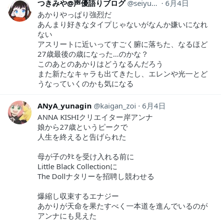
つきみや@声優語りブログ
seiyugatari
6月4日
あかりやっぱり強烈だ
あんまり好きなタイプじゃないがなんか嫌いになれ
ない
アスリートに近いってすごく腑に落ちた、なるほど
27歳最後の歳になった…のかな？
このあとのあかりはどうなるんだろう
また新たなキャラも出てきたし、エレンや光一とど
うなっていくのかも気になる
ANyA_yunagin
kaigan_zoi
6月4日
ANNA KISHIクリエイター岸アンナ
娘から27歳というピークで
人生を終えると告げられた
母が子のﾀﾋを受け入れる前に
Little Black Collectionに
The Dollナタリーを招聘し競わせる
爆縮し収束するエナジー
あかりが天命を果たすべく一本道を進んでいるのが
アンナにも見えた