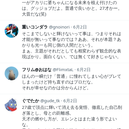
一がアカリに婆ちゃんになる未来を植え付けたの
は、グッジョブだよ。普通で良いかと。27才かー。
大昔だな(笑)
重いコンダラ
gnoinori
6月2日
そこまでしないと輝けないって事は、つまりそれは
才能が無いって事なのでは？ああ、それが本題？あ
かりも光一も同じ側の人間だという。
まぁ、主題がそれだとしても相変わらず観念的な表
現ばかり。面白くない、では無くて好きじゃない。
フリム@おはな
FlimxtaL
6月2日
ほんの一瞬だけ「普通」に憧れてしまい心がブレて
しまったけど持ち直すのはプロだな。
それが幸せなのかは分からんけど。
ぐでたか
gude_tk
6月2日
27歳で頂点に輝いて消え去る覚悟、徹底した自己削
ぎ落とし、母との距離感。
天才の燃やし方が、エレンとはまた違う形でよい
な。