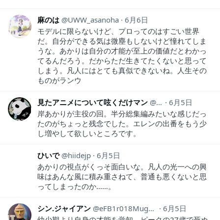
麻のは
UWW_asanoha
6月6日
モデルに限らないけど、プロってのはすごい世界
だ。自分ができる気は微塵もしないけど憧れてしま
うな。あかりは自分の才能が至上の価値だとわかっ
てるんだろう。だからただ生きてたくないと思って
しまう。凡人にはとても真似できないね。人生その
ものがランウ
見たアニメについて呟くだけマン
animeozy
6月5日
岸あかりが主役の回。半分総集編みたいな感じだっ
たのがちょっと残念でした。エレンの出番をもう少
し増やして欲しいところです。
ひいで
hiidejp
6月5日
あかりの視点がくっそ面白いな。凡人の光一への興
味はあんな風に積み重さねて、普通も悪くないと思
ってしまったのか……。
シン.ジャイアン
eFB1r018Mugu301
6月5日
幼少期より自身の才能を覚知、ピークの27歳で死ぬ