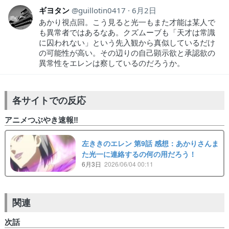
ギヨタン
guillotin0417
6月2日
あかり視点回。こう見ると光一もまた才能は某人で
も異常者ではあるなあ。クズムーブも「天才は常識
に囚われない」という先入観から真似しているだけ
の可能性が高い。その辺りの自己顕示欲と承認欲の
異常性をエレンは察しているのだろうか。
各サイトでの反応
アニメつぶやき速報‼︎
左ききのエレン 第9話 感想：あかりさんま
た光一に連絡するの何の用だろう！
6月3日
2026/06/04 00:11
関連
次話