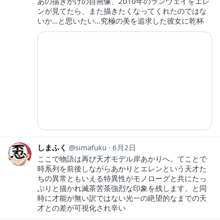
あの描きかけの自画像、2010年のランウェイをエレ
ンが見てたら、また描きたくなってくれたのではな
いか…と思いたい…究極の美を追求した彼女に乾杯
しまふく
simafuku
6月2日
ここで物語は再び天才モデル岸あかりへ。てことで
時系列を前後しながらあかりとエレンという天才た
ちの異常ともいえる特異性がモノローグと共にたっ
ぷりと描かれ滅茶苦茶強烈な印象を残します。と同
時に才能が無い訳ではない光一の絶望的なまでの天
才との差が可視化され辛い