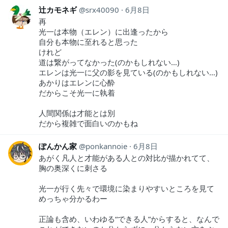
辻カモネギ
srx40090
6月8日
再
光一は本物（エレン）に出逢ったから
自分も本物に至れると思った
けれど
道は繋がってなかった(のかもしれない…)
エレンは光一に父の影を見ている(のかもしれない…)
あかりはエレンに心酔
だからこそ光一に執着
人間関係は才能とは別
だから複雑で面白いのかもね
ぽんかん家
ponkannoie
6月8日
あがく凡人と才能がある人との対比が描かれてて、
胸の奥深くに刺さる
光一が行く先々で環境に染まりやすいところを見て
めっちゃ分かるわー
正論も含め、いわゆる“できる人”からすると、なんで