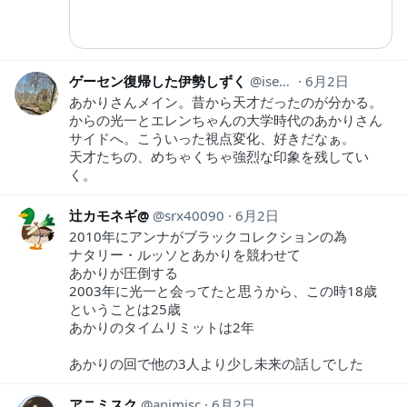
ゲーセン復帰した伊勢しずく
isesizuku
6月2日
あかりさんメイン。昔から天才だったのが分かる。
からの光一とエレンちゃんの大学時代のあかりさん
サイドへ。こういった視点変化、好きだなぁ。
天才たちの、めちゃくちゃ強烈な印象を残してい
く。
辻カモネギ@
srx40090
6月2日
2010年にアンナがブラックコレクションの為
ナタリー・ルッソとあかりを競わせて
あかりが圧倒する
2003年に光一と会ってたと思うから、この時18歳
ということは25歳
あかりのタイムリミットは2年
あかりの回で他の3人より少し未来の話しでした
アニミスク
animisc
6月2日