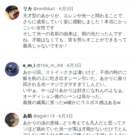
リカ
nmRika1
6月3日
天才型のあかりが、エレンや光一と関わることで、
さらに成長していく姿に感動しました！本当にかっ
こいい女性です
そして光一の名前の由来は、朝の光だったんです
ね。才能はなくても、皆を照らすことができるって
最高じゃないですか！
e_m_i
10e_m_i08
6月3日
あかり回。ストイックさは凄いけど、子供の時のご
飯を机の上に吐き出すシーン引いた。あかりに振り
回される光一マジでダサすぎてしんどい。
いやぁ、やっぱりあかりは好きになれんのよなぁ。
オーディション後のシーンは良かった。
最後の威風に笑ったw確かにラスボス感はあるw
あ助
agsk119
6月3日
あかりの涙の意味…どう考えても凡人だと思ってク
ソほど舐めていた光一が実は才能がないだけでとん
でもない狂人だと気づいて怖くなって涙したように