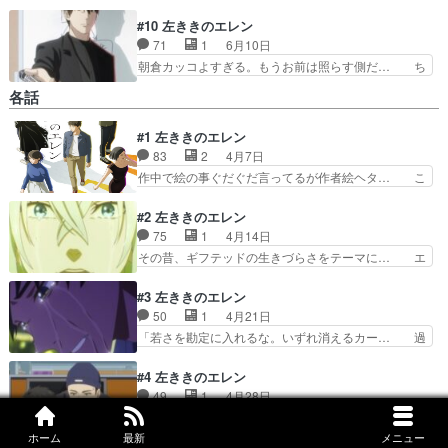
#10 左ききのエレン
71
1
6月10日
朝倉カッコよすぎる。もうお前は照らす側だ… ち
あき、ChiakiSONOMIYA、C… 最初は八つ当たり
各話
かと思ったが光一言葉にし… サブタイが「俺の人
生は始まらなかったな」… 天才であるエレン達に
#1 左ききのエレン
なりたいから辛いだけ… 照らされなかった人生を
83
2
4月7日
積み重ねてきた光一… 光一の「才能ないって気づ
いても諦めきれな… 俺の人生始まってなかったと
作中で絵の事ぐだぐだ言ってるが作者絵ヘタ… こ
かいいつつちゃ… 人がかわってしまった光一でし
りゃナシかなあ……と思いつつなんとなく… 光一
たが、そんな… これは光一だからこそできる努力
の将来の夢は、得意な美術の才能で大手… 不器用
#2 左ききのエレン
の結果身に…
な天才と努力できる凡人による距離感… 才能ゆえ
75
1
4月14日
に苦悩する天才・エレン。何かにな… 天才になれ
その昔、ギフテッドの生きづらさをテーマに… エ
なかったすべての人へ。手の届か… 口だけで中途
レンの父は自殺じゃなかった光一の絵を見… ご視
半端、傍観するだけ、勝手に苛… 光一はデザイナ
聴お願いします！光一が辛すぎる!! … 声優まとめ
#3 左ききのエレン
ーになる夢があった。そこに… でも社会人になっ
ましたよ(２話まで)朝倉光一(… 高校時代がコンパ
50
1
4月21日
てもこの熱量だったらちょ… 夢と現実どっちを取
クトにまとめられてた。次… にあんまり興味ない
「若さを勘定に入れるな。いずれ消えるカー… 過
るか。ドラマ向きな作品…
けど前評判高くて期待は… ここからエレンが絵師
去の悲しみから筆を折っていたエレンが、… 神谷
として活躍を見せつつ… エレンのパパが亡くなっ
さんが理想的な大人として描かれている… 沢村さ
#4 左ききのエレン
た原因が朝日に見と… 演出がないカットが多くて
んも神谷もどちらが悪とも正とも言え… 沢村に神
49
1
4月28日
芸術点低め てコ… なんか酷くなってた笑これは
谷が放った言葉が印象的光一は自分… 体験してな
本当の革命を起こせたのは最高のチームに出… ま
漫画の方がよさ…
くても凡人なら感じる事のある感… まだ何者にも
た急に時代さかのぼり。前回の裏側の話か… 神谷
ホーム
最新
メニュー
なれてない焦りから頑張りすぎ… ガッツがあるか