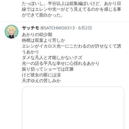
たっぽいし。半分以上は総集編ぽいけど、あかり目
線ではエレンや光一がどう見えてるのかを感じる事
ができて面白かった。
サッチモ
SATCHMO0313
6月2日
あかりの幼少期
栴檀は双葉より芳しか
エレンがイカロス光一にこだわるのが許せなくて誘
うあかり
ダメな凡人と才能しかないクズ
光一の語る平凡な幸せに心揺れるあかり
振り切ってショーでは圧勝
けど彼女の眼には涙
天才ゆえの苦しみか