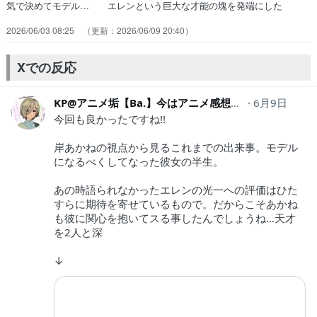
気で決めてモデル… エレンという巨大な才能の塊を発端にした
周… あかりが光一と交流することで、ピークを過… 光一は本物
2026/06/03 08:25
2026/06/09 20:40
（エレン）に出逢ったから自分も… あがく凡人と才能がある人との対
比が描かれ… あかりの「27歳でピーク迎えて消える」っ… モデル
に限らないけど、プロってのはすごい… 岸あかりが主役の回。半分総
Xでの反応
集編みたいな感… あかりの視点がくっそ面白いな。凡人の光一…
KP@アニメ垢【Ba.】今はアニメ感想の人
6月9日
kinpirasub
今回も良かったですね!!
岸あかねの視点から見るこれまでの出来事。モデル
になるべくしてなった彼女の半生。
あの時語られなかったエレンの光一への評価はひた
すらに期待を寄せているもので。だからこそあかね
も彼に関心を抱いてスる事したんでしょうね…天才
を2人と深
↓