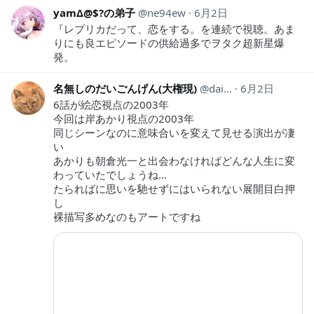
yamΔ@$?の弟子
ne94ew
6月2日
『レプリカだって、恋をする。を連続で視聴。あま
りにも良エピソードの供給過多でヲタク超新星爆
発。
名無しのだいごんげん(大権現)
daisan1217
6月2日
6話が絵恋視点の2003年
今回は岸あかり視点の2003年
同じシーンなのに意味合いを変えて見せる演出が凄
い
あかりも朝倉光一と出会わなければどんな人生に変
わっていたでしょうね…
たらればに思いを馳せずにはいられない展開目白押
し
裸描写多めなのもアートですね