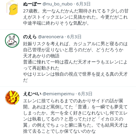
ぬーぼー
nu_bo_nubo
6月3日
27歳教。光一なんだかんだ期待されてる？少しの甘
えがストイックエレンに見抜かれた。今更だがこれ
中途半端に終わりそうな気配が。
のえら
areonoera
6月3日
妊娠リスクを考えれば、カジュアルに男と寝るのは
自己管理が足りないと思うのだが、どうだろうか
天才あかりの物語
普通に憧れて一時は霞んだ天才オーラもエレンによ
って再起動された
やはりエレンは独自の視点で世界を捉える真の天才
だ
えむぺい
emiempeimu
6月3日
エレンに捨てられるまでのあかりサイドの話が展
開。あれほど罵倒してた「普通」を一瞬でも夢見て
しまったか。光一を全く好きになれないし何でエレ
ンは執着してるの？と思ってたけど「イカロスの
翼」の例えでちょっと腑に落ちた。でも結局天才は
捨て去ることでしか保てないのかな