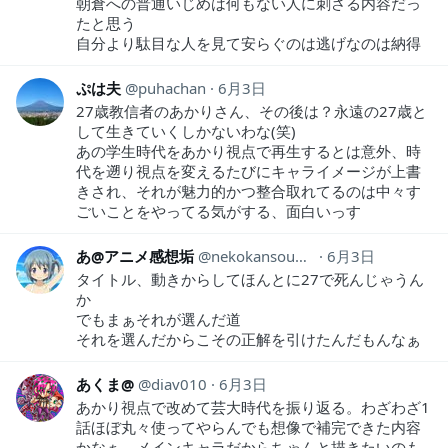
朝倉への普通いじめは何もない人に刺さる内容だっ
たと思う
自分より駄目な人を見て安らぐのは逃げなのは納得
ぷは夫
puhachan
6月3日
27歳教信者のあかりさん、その後は？永遠の27歳と
して生きていくしかないわな(笑)
あの学生時代をあかり視点で再生するとは意外、時
代を遡り視点を変えるたびにキャライメージが上書
きされ、それが魅力的かつ整合取れてるのは中々す
ごいことをやってる気がする、面白いっす
あ@アニメ感想垢
nekokansouyox
6月3日
タイトル、動きからしてほんとに27で死んじゃうん
か
でもまぁそれが選んだ道
それを選んだからこその正解を引けたんだもんなぁ
あくま@
diav010
6月3日
あかり視点で改めて芸大時代を振り返る。わざわざ1
話ほぼ丸々使ってやらんでも想像で補完できた内容
かなぁ。メインキャラだからちゃんと描きたいのも