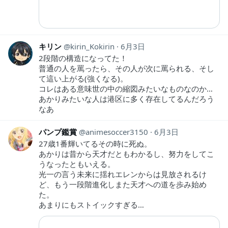
キリン
kirin_Kokirin
6月3日
2段階の構造になってた！
普通の人を罵ったら、その人が次に罵られる、そし
て這い上がる(強くなる)。
コレはある意味世の中の縮図みたいなものなのか…
あかりみたいな人は港区に多く存在してるんだろう
なあ
パンプ鑑賞
animesoccer3150
6月3日
27歳1番輝いてるその時に死ぬ。
あかりは昔から天才だともわかるし、努力をしてこ
うなったともいえる。
光一の言う未来に揺れエレンからは見放されるけ
ど、もう一段階進化しまた天才への道を歩み始め
た。
あまりにもストイックすぎる…