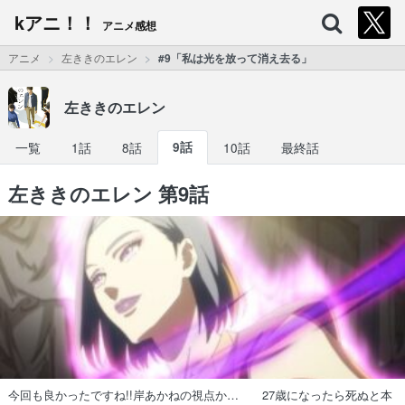
kアニ！！
アニメ感想
アニメ
左ききのエレン
#9「私は光を放って消え去る」
左ききのエレン
一覧
1話
8話
9話
10話
最終話
左ききのエレン 第9話
今回も良かったですね!!岸あかねの視点か… 27歳になったら死ぬと本