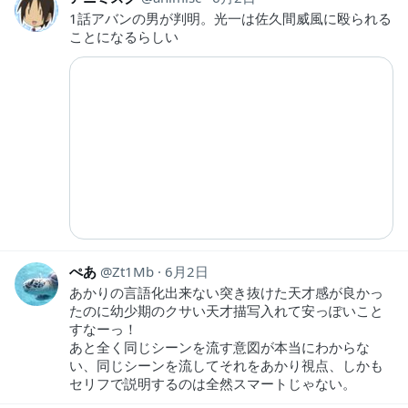
1話アバンの男が判明。光一は佐久間威風に殴られる
ことになるらしい
ぺあ
Zt1Mb
6月2日
あかりの言語化出来ない突き抜けた天才感が良かっ
たのに幼少期のクサい天才描写入れて安っぽいこと
すなーっ！
あと全く同じシーンを流す意図が本当にわからな
い、同じシーンを流してそれをあかり視点、しかも
セリフで説明するのは全然スマートじゃない。