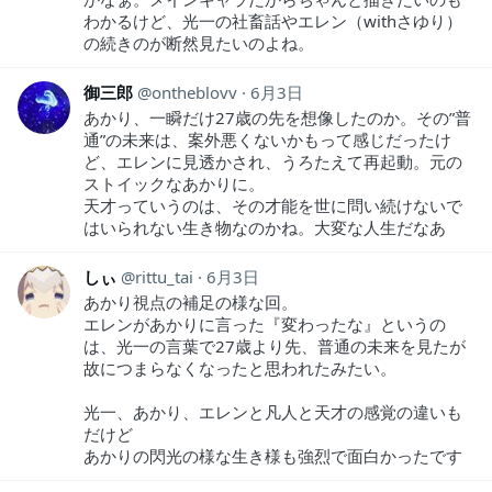
わかるけど、光一の社畜話やエレン（withさゆり）
の続きのが断然見たいのよね。
御三郎
ontheblovv
6月3日
あかり、一瞬だけ27歳の先を想像したのか。その”普
通”の未来は、案外悪くないかもって感じだったけ
ど、エレンに見透かされ、うろたえて再起動。元の
ストイックなあかりに。
天才っていうのは、その才能を世に問い続けないで
はいられない生き物なのかね。大変な人生だなあ
しぃ
rittu_tai
6月3日
あかり視点の補足の様な回。
エレンがあかりに言った『変わったな』というの
は、光一の言葉で27歳より先、普通の未来を見たが
故につまらなくなったと思われたみたい。
光一、あかり、エレンと凡人と天才の感覚の違いも
だけど
あかりの閃光の様な生き様も強烈で面白かったです