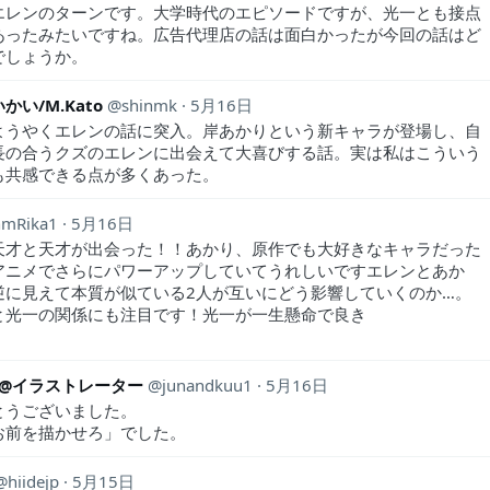
エレンのターンです。大学時代のエピソードですが、光一とも接点
あったみたいですね。広告代理店の話は面白かったが今回の話はど
でしょうか。
かい/M.Kato
shinmk
5月16日
ようやくエレンの話に突入。岸あかりという新キャラが登場し、自
長の合うクズのエレンに出会えて大喜びする話。実は私はこういう
も共感できる点が多くあった。
nmRika1
5月16日
天才と天才が出会った！！あかり、原作でも大好きなキャラだった
アニメでさらにパワーアップしていてうれしいですエレンとあか
逆に見えて本質が似ている2人が互いにどう影響していくのか…。
と光一の関係にも注目です！光一が一生懸命で良き
︎-@イラストレーター
junandkuu1
5月16日
とうございました。
お前を描かせろ」でした。
hiidejp
5月15日