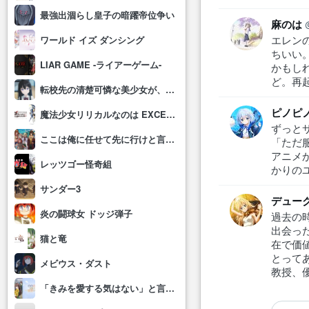
最強出涸らし皇子の暗躍帝位争い
麻のは
エレン
ワールド イズ ダンシング
ちいい
LIAR GAME -ライアーゲーム-
かもし
ど。再
転校先の清楚可憐な美少女が、昔男子と思って一緒に遊んだ幼馴染だった件
ピノピ
魔法少女リリカルなのは EXCEEDS Gun Blaze Vengeance
ずっと
ここは俺に任せて先に行けと言ってから10年がたったら伝説になっていた。
「ただ
アニメ
レッツゴー怪奇組
かりのユ
サンダー3
デュー
炎の闘球女 ドッジ弾子
過去の
出会っ
猫と竜
在で価
とって
メビウス・ダスト
教授、
「きみを愛する気はない」と言った次期公爵様がなぜか溺愛してきます