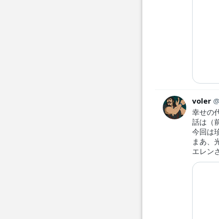
voler
幸せの
話は（
今回は
まあ、
エレン