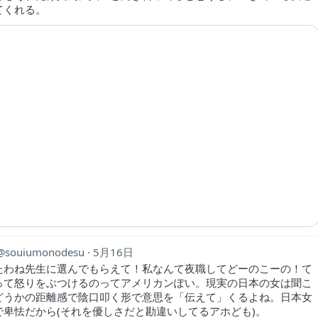
てくれる。
souiumonodesu
5月16日
たわね先生に選んでもらえて！私なんて夜職してどーのこーの！て
って怒りをぶつけるのってアメリカンぽい。現実の日本の女は聞こ
どうかの距離感で陰口叩く形で意思を「伝えて」くるよね。日本女
で卑怯だから(それを優しさだと勘違いしてるアホども)。