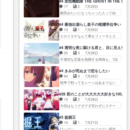
に・ベリルはミュ… おっさんの
#4 攻殻機動隊 THE GHOST IN THE SHE
全… 第４話をU-NEXTで視聴しま
グを更新しました!!宜しければ、是
親となるとお爺ちゃんだよね孫
17
2
7月29日
した。視聴… スマホを買うた
非… 計画通りにはいかないね笑
扱… ・ベリル、実家に帰ること
殿田みたいになっちゃった人って結
め、都心で待ち合わせをした…
やり遂げた(ほぼ… 今回もターニ
に・ベリルはミュ…
構会社に… バトーがカッコいい
OP曲きっかけで見始めてたけどなん
ャに不都合なことがあったり
と思ってたら、トグサが… あの
だかん… いきなりシリアス展開
#4 最強出涸らし皇子の暗躍帝位争い
し… 白髪の男性が語った家族を
見た目もうただのロボでしかないん
ぶち込んでくるじゃん… 春希の
10
1
7月29日
失った喪無感が、… 連邦に対し
だよ… 俺らの汗拭きそりゃいや
家庭事情は複雑。食事とか隼人が親
エロイタチなんて事をフィーネとエ
て有利な講話条件を引き出すた
だろwwバトー＆ト… イノセンス
身…
リーにア… アルも気付かなかっ
め… コンコルド効果に油を注ぐ
の元となった回だけど、ガイノ
た事を…フィーネは自分… モン
ターニャの勝利軍… 犠牲を払っ
#4 透明な夜に駆ける君と、目に見えない
イ… アダム・リンクやジェイム
スターを呼ぶ笛？黒幕は狩猟祭とは
ても良いならお前たちが前線へ
25
3
7月28日
スン(教授)型サ… アンドロイドも
関係… 平凡な少女に見える眼鏡w
行… 戦闘がアッサリし過ぎじゃ
不適切な言葉を指摘する鳴海も、1話
おっさんの汗を拭くのは嫌や…
眼鏡属性は持ち合… 神アニメ、
ない？戦争がメイ…
では冬… かけると鳴海のやり取
押井守監督のイノセンスの土台にな
ケテーイ！「騎士狩猟祭、前夜
り微笑ましいw良い奴… どう接し
ったエピ… コミカルなのにも慣
#4 きみが死ぬまで恋をしたい
の… フィーネがアルノルトに活
ていいのかわからず戸惑うかける
れてきました。１話でし… ロボ
64
3
7月28日
躍してもらいたが… 第４話を
も… 盲目だと相手の表情も分か
ットの反乱は今となっては良くある
戦争で戦ってるシーンはあまりない
ABEMAで視聴しました。視聴
らないからどう思… 今期のバッ
話し…
とはいえ… 前回までにあまり見
に… 第４話、アルとフィーネの
クナンバーみたいなOPアニメ。
れなかったようなシーナ… ミミ
２度目のデート出… マジできな
#28 君のことが大大大大大好きな100人の
… 初デートで冬月を笑わせよう
の存在で揺らぐ14クラス約束された
臭いぞ帝位争い。姉からの刺客
10
2
7月28日
とする姿も冬月… 特に大きな事
死… ミミの秘密をあっさり受け
を… ふぃーねと町の様子を見に
今回はもうグダグダ言わずにステー
件やイベントが起きるでもな
入れたのは拍子抜… 蘇生魔法っ
行ったら町中で窃…
ジを見た… 君のことが大大大大
く… 初デートで冬月を笑わせよ
て下衆い国なら進退窮まったら
大好きな１００人の彼女… 100カ
うとする姿も冬月… 3話までは主
#3 盗掘王
手… 蘇生魔法ヤバイけどミミい
ノ版ラブライブ！？こういうのは
人公がどうでもいいことでず
16
1
7月27日
なかったら詰んで… アニメオタ
人… 俺、みんなのレッスン動画
っ… 花火購入に浅草へ…行き当
ひっどい、、、とにかくひどい原作
クあるある：作中に花が登場す