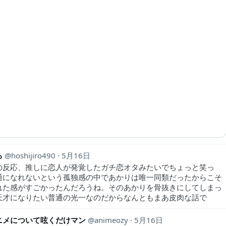
ろ
hoshijiro490
5月16日
の反応、推しに恋人が発覚したガチ恋オタみたいでちょっと笑っ
通になれないという孤独感の中であかりは唯一同類だったからこそ
れた感がすごかったんだろうね。そのあかりを骨抜きにしてしまっ
天才になりたい普通の光一なのだからなんともまあ皮肉な話で
ニメについて呟くだけマン
animeozy
5月16日