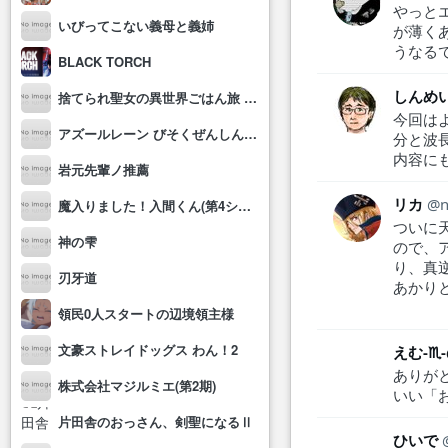
やっと
いびってこない義母と義姉
が薄く
うなる
BLACK TORCH
しんめい
捨てられ聖女の異世界ごはん旅 隠れスキルでキャンピングカーを召喚しました
今回は
アズールレーン びそくぜんしんっ！にっ!!
分と波
内容に
岩元先輩ノ推薦
リカ
魔入りました！入間くん(第4シリーズ)
ついに
神の雫
ので、
り、真
刃牙道
あかり
領民0人スタートの辺境領主様
文豪ストレイドッグス わん！2
えむ-♏
ありが
株式会社マジルミエ(第2期)
いい「
片田舎のおっさん、剣聖になるⅡ
ひいで