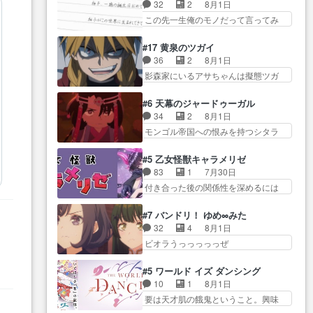
り戻し正式に探偵事務所で働き始
事でのてんやわんや。働いて大
32
2
8月1日
感想は、久しぶり… 元ゲーマー
め… ポワロ、元ネタを解説して
変… 地道に働き人と関わる日々
この先一生俺のモノだって言ってみ
なので、はちゃめちゃ楽しく作
原作に誘導するの… くれあさん
の中に愛を見いだ…
たい笑他… 1歳からの誕生日プレ
業… 糸ちゃんと源くんの距離感
の探偵としての初事件にしてち
ゼント………とは思っ… 玲夜さ
おかしいね(*´… 糸と源ははよ好
#17 黄泉のツガイ
ょ… ・急にクイズ番組が始まっ
ん柚子に18年分の誕生日プレゼン
きおうとると言わんかい！引…
36
2
8月1日
たw・妖精ウソノ… るるかの助手
ト… 柚子は鬼龍院家から初めて
ショウくんと対等に話すためにゲー
影森家にいるアサちゃんは擬態ツガ
だった？今回が初めての探偵
学校に通う事にな… プレゼント
ムをする…
イだった… アサが置かれた立場
活… 探偵じゃなかったの！？ク
攻撃ヤバすぎるwwwヴァイオ
や気持ちを汲んで熱くな… 屋敷
レアさん探偵すぎ… 突然のポア
#6 天幕のジャードゥーガル
レ… 玲夜さまサプライズの、こ
にアサはいなかった逆にガブちゃん
ロクイズは草なんよ。んで、あ
34
2
8月1日
れまでの柚子ちゃ… 玲夜から柚
はい… 影森の当主が際限なくツ
ん… 今回からついにくれあが探
モンゴル帝国への恨みを持つシタラ
子へ17年分の誕生日&を未来に…
ガイを増やせるのに… 今回はも
偵事務所の仲間に…
を信じた… 回想が淡々と語られ
「​​13歳の柚子ちゃんへ…もう中学生
うガブちゃんさんの悲鳴にも似た
るのだけどいつの間にか… オゴ
な… 梅原の人が18歳になるまで
#5 乙女怪獣キャラメリゼ
怒… ユルと戦った時から伏線が
タイの妃になってもその心は晴れ
の誕生プレゼン… なよなよした
83
1
7月30日
張られていたのが… しかしアサ
ず、モ… ドレゲネの過去、宝石
男（cv石田彰）梅ちゃんがた…
付き合った後の関係性を深めるには
は、兄様に会いたいbotだと思…
だった彼女が人になり… ドレゲ
ヒロイン… 来夢ちゃんがキング
ツガイには優しい筈のガブちゃん、
ネの過去、、辛かった、、あのジャ
コングなのいい味付けだ… ずっ
アキオの… 色々とひっかけがあ
#7 バンドリ！ ゆめ∞みた
タ… 年上旦那が良い人でも、女
とメスってて何この可愛い生物。ク
って、最終的に嫌な終わ… ゴン
32
4
8月1日
は宝石でただ笑っ… ダイルの儀
ラス… 付き合い始めたら始めた
ゾウが従える大量のツガイに何事か
ビオラうっっっっっぜ
式の神々しさたるや。一気に空
でまた違った悩みが… と一歩ず
と思…
ぇ！！！！！！！！後… あられ
気… ドレネゲの辛い過去には同
つ踏み出す黒絵ちゃん微笑ま新汰
ちゃん、僕っ子になってから取り戻
情の言葉しか…シ… 奥様に悲し
#5 ワールド イズ ダンシング
の… ツインテールが可愛いお茶
し… ビオラが悪魔すぎて気分が
い過去…萌え袖が可愛いね、と
10
1
8月1日
目な妹ちゃんです… しかも過去
悪くなってきたこ… 声優まとめ
思… ドレゲネとシタラ、2人だけ
要は天才肌の餓鬼ということ。興味
も重いんかいかつては自分に自
ました(７話まで)仲町あられ/… ビ
の同盟が結成さ…
を惹かれ… 父の観阿弥と袂を分
信… リップを塗ってらっしゃる