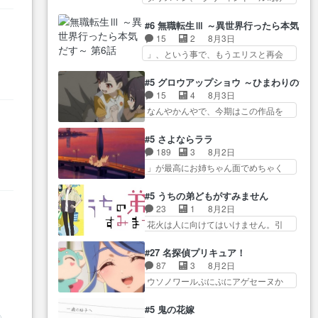
たねぇ…OPとE… 余計な物は描
ね…
た… 最初の障害ゴーレムを全員
ツ… 「お腹冷えちゃわない？
かず白く靄がかった小春ちゃ
で力を合わせて倒… アリアはホ
佐々木さんの優しさ… 先行で見
#6 無職転生Ⅲ ～異世界行ったら本気だ
ん… 光も感じない完全な盲目な
ントスピカが大好きだよね。ツ
た時より2人のやり取りに癒しを
15
2
8月3日
んやね…おめかし… 母役に能登
ン… 一等級ポテンシャルのアリ
感… ABEMA版の7〜8話佐々木が
」、という事で、もうエリスと再会
さんって禁じ手使ってきたー！
アちゃん可愛くて… そういや、
実年齢以上…
か？っと… サラの再登場によっ
E… 今回は小春視点も描かれてい
アリアは能力は最上級のくせに、
てルーデウスの成長が確… 人間
て良かった本当… 股に海豚を挟
#5 グロウアップショウ ～ひまわりのサ
… とうとうアリアと直接競う場
関係の清算が粛々と進められている
み水上バスでの会話を反芻…
15
4
8月3日
がきたこれまで… 毎度ながらの
サラ… サラとの関係に対して完
恋… OPEDとも無人バージョンか
なんやかんやで、今期はこの作品を
スピカの顔面芸推しのハナち
全に「昔の女」とし… ルーシー
ら主人公２人…
一番推し… 時給50円じゃ借金は
ゃ… クソレビュータリスマン趣
にデレるルディが完全に親バカで
減らない(^_^;サ… 葵ちゃん可愛
味ダダ漏れで好き… 期末試験が
#5 さよならララ
微… サラとは会ってほしいちゃ
すぎるな楠木ともりちゃんの
始まろうとしておりスピカは対
189
3
8月2日
んとした別れ方し… サラは未練0
あ
ね… デフォルメされた表情が特
策… 能力鑑定胸像タリスマン氏
」が最高にお姉ちゃん面でめちゃく
だと言っていたけど人の気持
に多かったのが印… 葵＆茜の回
容姿も評価してし…
ちゃかわ… さすがに割れた窓ガ
ち… 実は結構好きなキャラモヤ
も良きでした。あの証拠写真、
ラスの弁償は求められた… 逡巡
モヤする別れ方だ… 役で出演さ
#5 うちの弟どもがすみません
ひ… 互いが互いのことを想って
を振り切ってみんなに謝ったララの
せていただきました！よろしく
23
1
8月2日
いるのにすれ違っ… 第５話をｄ
思い… 仕事に馴染めない辺り観
お… 毎クールメインヒロインを
花火は人に向けてはいけません。引
アニメストアで視聴しました。
ていて苦しいところ… ララちゃ
好きになっちゃう…
きこもり… 糸はまだ柊の顔も見
視… 葵ちゃんに〝瑞佳ちゃんと
んの事情はもう少し皆に話して良
たことなかったっけ！1… ってお
練習したい〟と言… 本当この作
#27 名探偵プリキュア！
い… ララと茉里とで初のアルバ
名前を見たんだけどあの中村大樹さ
品は「キャラ」を活かすのがう
87
3
8月2日
イト。七転八倒し… 労働するプ
ん… 糸ちゃんカッケー、色んな
ま… みずかちゃんの介入で双子
ウソノワールぷにぷにアゲセーヌか
リンセスえらい。プリンセスの
意味でwゲームが… 姉から性的興
の仲にヒビが………
わよ!!… 順当にマコトジュエルの
精… アンデケン行ってケーキ食
奮覚えてないよね？なんて言
争奪戦をやったと。… 記憶を取
べて、帰りにカメ… ララが働く
#5 鬼の花嫁
わ… テーマ：引きこもりの理由