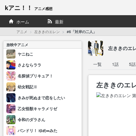
kアニ！！
アニメ感想
ホーム
最新
アニメ
左ききのエレン
#6「対岸の二人」
放映中アニメ
左ききのエ
ヤニねこ
一覧
1話
5話
さよならララ
名探偵プリキュア！
左ききのエレ
幼女戦記Ⅱ
きみが死ぬまで恋をしたい
乙女怪獣キャラメリゼ
令和のダラさん
バンドリ！ ゆめ∞みた