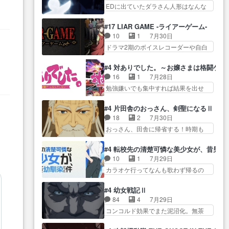
生産… ここうっすら思ったこと
この作品は近年稀に見るおっさんキ
EDに出ていたダラさん人形はなんな
子やーん総務課長と娘の女子…
ズバリ言ってくれて… おかし
ャラの充…
んだと… 『ダラさんと呼ぶ者が
これがこの世界の仕組みか‥Lv200帯
い、さわやかだ 世話好きの陰に支
生まれた日』をダラさ… 陰惨な
の… そのために役割を超越する
#17 LIAR GAME -ライアーゲーム-
配… ヤクねこのクワガタ取りの
過去がきっちり現代に継承されてい
者の出現させるた… アリスのお
10
1
7月30日
話見て切なくなっ… 普段は選別
る… ダラさんと姉弟の母との出
陰で他の勇者達も共闘してくれ魔…
ドラマ2期のボイスレコーダーや自白
された4～600レスを2,30… 隠し
会いの話やはりダ… ダラさんの
ゲーム… ヨコヤは人間の弱い所
方が密売人のそれww唐突な作画力の
過去話も佳境…げに恐ろしいは
をつくのが抜群に上手… 昼の国
正… なんか今日はかなり一瞬で
#4 対ありでした。～お嬢さまは格闘ゲ
人… 第５話感想：２人の過剰な
の奴らも馬鹿が多いが、夜の国も同
終わっちまったっ… 先週と比べ
16
1
7月28日
貢ぎ物?の礼とし… 第５話感想：
じ… ご視聴ありがとうございま
てまだまともに見えた。4話は過…
勉強嫌いでも集中すれば結果を出せ
姉のお誕生会にダラさんを招
した来週もよろし… 握った◯治
る美緒が… 毎晩スト６対戦を楽
待… 部分的に時系列が4話と入れ
郎（中の人的に）仲間であるプ
しむ４人。だが、期末試… どん
替わってるのね… こんなデカイ
#4 片田舎のおっさん、剣聖になるⅡ
レ… ヨコヤの頭の回転の速さと
なゲームも相手が強すぎるとやる気
のどうやって運ぶんだよ！？
18
2
7月30日
人間の心理を利用… 夜の国のヨ
無く… テーマ：テスト勉強と大
姉… ダラさん、人型形態にもな
おっさん、田舎に帰省する！時期も
コヤ支配がますますひどく……。
会感想は、美緒がテ… すげーー
れるんか!?w髪…
時期だし… じいさん、ベリル、
… ヨコヤは飴と鞭で夜の国の独
ーーーーーーー良い……。女性声
副団長、年長者が強い順… 底知
裁支配を強化、… やはりヨコヤ
わ
#4 転校先の清楚可憐な美少女が、昔男
優… 深夜の格ゲー対戦よりテス
れない爺さんには夢が詰まってると
いいですね。昼の国が勝てる
10
1
7月29日
トの方がよっぽど… 真剣に授業
思う… クルニ、ヘンブリッツ、
流… 役で出演いたしました。次
カラオケ行ってなんも歌わず帰るの
を受けて、夜は珠樹の部屋で格
ミュイと一緒におっ… 帰省、お
回も緊張が止まり…
かよハン… 春希ちゃんの私服、
ゲ… 来たる定期テストに向けて
供ヒロインはクルニ。順番的には
めっちゃ可愛いぞ！！！… どう
勉強会！美緒ちゃ… 受験勉強と
#4 幼女戦記Ⅱ
確… 父親から手紙が来た。サー
やらあの女優さんが春希のお母さん
戦闘の2択なら戦闘を選ぶ娘w
84
4
7月29日
ベルボアの退治の… ここでヘン
のよ… 春希ちゃん姫ちゃんに野
美… 勉強嫌いでバトルを選ぶっ
コンコルド効果でまた泥沼化。無茶
ブリッツくんが同行するのが変
菜の子も凄え可愛い… 隼人くん
て、ひぐらしの沙…
振りに奇… ルーデルドルフ中将
で… ・ベリル、実家に帰ること
のスマホを買いに行ってたけど完
自らが行う煙草と葉巻は… ブロ