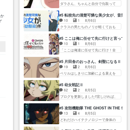
ん！？人見知りっぽい… なんな
タ… まだまだお元気そうなお声
ダラさん、ちゃんと自分で仇取って
が… ・律っちゃん明るくなった
ら下ネタ0じゃなかったかこんな回
で……不意打ち過…
たんだね… ワイが必死でケロロ
ね♪・メンバーの… 一難去ってま
が… 他のエピソードに対してマ
じゃないのよケロロじゃ… ロボ
た一難、律がビオラの呪縛か
#5 転校先の清楚可憐な美少女が、昔男
よか
イルドな回だった… 今回はだい
ットに憧れてビーム撃ちたいと…そ
ら… 「私はあなたが嫌いなんで
10
1
8月6日
ず
ぶある程度抑えてる？w感じな
うい… 余りにも凄惨なダラさん
す」「バンドやめ… 何が起きて
…
クラスの男たちのノリが軽くておも
気… アルねこ、そうはならんや
の過去ダラさんの６… 過去編は
いるのか！？次週、みゅーたいぷ…
ろい春希… 沙紀は隼人への片思
ろ映画のワンシー… さっきまで
これで一区切りかなギャグも面白
いを拗らせているタイプ… みな
生きていたゴキブリ死んでる
#5 ここは俺に任せて先に行けと言ってか
い… ガンガガン♪薫がなんかしっ
もちゃんが透けブラしててびっくり
GP… アルねこ危険ですよね。健
10
1
8月6日
かり歌ってロマ… 姉巫女の誤
して… レベルのキャラが登場。
康的な面で··江… 酔い潰れ行き着
「ここは俺達に任せて先に行け！全
算、クソみたいな嫉妬の末路よ。
相変わらず顔や体の… 隼人が春
いた江ノ島で、朝日を眺めな…
員いい奴… 過去、あとを託した
… 私、そんなに日頃からガンガ
希の級友を巻き込んだイジりに動
ロックが今、2人にあと… 木下鈴
ン言うてないで… このアニメは
#5 片田舎のおっさん、剣聖になるⅡ
じ… 第５話をU-NEXTで視聴しま
奈（@0suzuna0）が【マリー…
どこに行くのだろう、面白す
19
2
8月6日
した。視聴… ラブコメで天然ジ
村ごと乗っ取られてたら流石に気付
ぎ… 姉のした事はただ単に一族
ベリルはしきりに加齢による衰えを
ゴロというかナチュラルヒ… み
かないか… 《漫画版少し読んだ
を絶滅させただけ…
口にする… 重ねた歳のせいにし
なもと仲良く話す隼人を見てなぜか
ことある》エリックとゴ… ロッ
ていた限界を超えて命の… いい
不安に… 無理なダイエットは禁
#5 幼女戦記Ⅱ
クは敵に容赦無くブスっといくから
んじゃないですか。魔物の群を発見
物だけど、なかなか結… 「これ
62
2
8月5日
気持… 勇者パーティー再結成し
した… アマプラにて視聴終わ
からもお手入れ、がんばりゅ」あり
ブログを更新しました!!宜しければ、
て先にいけで激アツ… 爆縮、幻
り！サーベルボア討伐… を言い
が…
是非… 少しでもマシな負け方を
覚、主人公結構エグいことするよ
訳にしたくないものですねwボア狩
選んだゼートゥーア… ゼートゥ
な… ねぇ猫耳ガール、敵の根城
#5 攻殻機動隊 THE GHOST IN THE SHE
り… 先生としてのベリルが好き
と
ーアの唯一の手駒が強すぎる笑あ
に乗り込む事を同… 世もや替え
13
4
8月5日
だけど、今回みた… 4人だけでサ
お… 私にとって完全にご褒美回
が利くと復活Pとは？！もう来週…
どれだけハイテクノロジーで身体の
ーベルボアを狩りに行く。野
ゼー様の葉巻シー… やはりター
価値がフ… ジャミングも伏線に
営… ・実家周辺でサーベルボア
ニャが後方指揮だと展開に迫力
なるかと思った回想シー… フチ