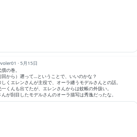
voler01
5月15日
代償の巻。
前回から）遡って…ということで、いいのかな？
珍しくエレンさんが主役で、オーラ纏うモデルさんとの話。
光一くんも出てたが、エレンさんからは蚊帳の外扱い。
さんが刮目したモデルさんのオーラ描写は秀逸だったな。