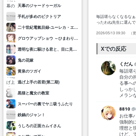
天幕のジャードゥーガル
毎話堪らなくなるなぁ
手札が多めのビクトリア
ったわね先生に選ん
二十世紀電氣目録-ユーレカ・エヴリカ-
っとサラリーマンの
2026/05/13 09:30
エレンの反応、推し
グロウアップショウ ～ひまわりのサーカス団～
ピ… 今回はようや
り、原…
Xでの反応
透明な夜に駆ける君と、目に見えない恋をした。
鬼の花嫁
くだん
毎話堪ら
黄泉のツガイ
自分の
逃げ上手の若君(第二期)
る事へ
しっか
黒猫と魔女の教室
メラン
スーパーの裏でヤニ吸うふたり
8810
鉄鍋のジャン！
お仕事
強制的
うしろの正面カムイさん
理想と
けど、