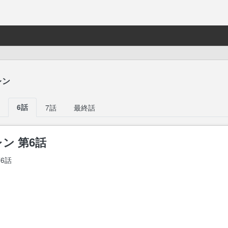
レン
6話
7話
最終話
ン 第6話