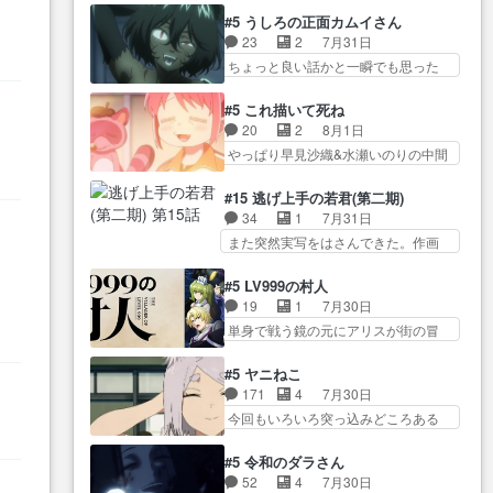
オラの策略がバッチリ嵌って最高
かった？鬼夜叉が田楽の… 猿楽
からかしらお顔が… 黒絵「怪獣
#5 うしろの正面カムイさん
wwwこ… 自信あれば評価なんて
の鬼夜叉と田楽の増次郎。小さない
に憧れるのはいいけど自分自身
23
2
7月31日
気にしないし、充実し… ・バー
ざこ… 着眼点は良くとも、先鋭
が… 素の自分はどちらなのかは
ちょっと良い話かと一瞬でも思った
チャルだけど、みゅーたいぷ初ライ
的すぎるのか。芸能… 鬼夜叉は
まだ不明だが見せ…
私が間違… ろくろ首さんも油舐
ブ… OPこんなんだっけ？と思っ
石也と共に観世座をあとにし、三
めてなかった？白雪碧さ… 今日
たら歌唱シーン… の、らいぶシ
#5 これ描いて死ね
条… 観世座を離れ、三条坊門御
も1日お疲れ様でした～───昨晩～
ーン＿!!­­--­­--­… それだけでええや
20
2
8月1日
所で日々を送る鬼… 「お前(鬼夜
今… 幼女に拾われたお市ちゃん
ん！！しかし、ビオラが仕…
やっぱり早見沙織&水瀬いのりの中間
叉)が凄いのではなく客が凄い…
の恩返し。化け猫… 役にて出演
層は上… あれ光って漫研入るこ
田楽と猿楽の獅子舞勝負。鬼夜叉は
させていただきました。ジョア
とになってたんだっけ… 登場人
猫の動き… 登場人物の我が強
#15 逃げ上手の若君(第二期)
ン… トイ・ストーリーみたいな
物が増えてわいわいしたところが好
い。新しい獅子舞に拘って… 第
34
1
7月31日
始まり。流石に除… 猫相手にな
き… 初コミティアで２０冊刷り
５話をprimevideoで視聴しまし…
また突然実写をはさんできた。作画
んでそんなに…と思ったらそう
は妥当だよね。俺… 藤森さんの
リソース… やるべきことが逃げ
い… いつもと違って少し良い話
ママ向けの漫画で、また涙腺
る事と分かると水を得た… 30歳
化け猫は油が好物… 今回はあか
#5 LV999の村人
が⋯… 〜漫画に「想い」をこめ
まで童貞だと魔法使いになれるとい
やし1体のみで15分。金持ちの…
19
1
7月30日
よう｣娘に漫画であ… 何回この作
う… こっちの諏訪の三大将もま
今更だけど霊が性行為で祓えること
単身で戦う鏡の元にアリスが街の冒
品に泣かされるのだろう。光が
たクセが強いw色… 頼重が完全に
は何とな…
険者率い… 鏡浩二はゲーム世界
藤… ホテル泊まってコミティア
ブレーンだよね毎回敵キャラ
に飲み込まれた転生者と… みん
っていいなあ。同… コミティア
#5 ヤニねこ
が… 弧次郎「欲を我慢して強く
なががんばってくれたアリスの父ち
参加のしおりを徹夜で作る先生
171
4
7月30日
なれるなら大飯食… 変化球な演
ゃん… 成長限界が999である村人
(… お母さん、娘にあんな漫画描
今回もいろいろ突っ込みどころある
出も交えながらの状況説明が本
と定めた上位存… 大規模バトル
かれたら泣いち…
回だった… ヤクのクワガタ取り
当… LOで参加させていただきま
シーンなのに会話してばっか
の話が尋常じゃない雰囲… 妹子
した！最終的に… この高らかな
#5 令和のダラさん
り… やっぱり勇者より強かった
ちゃんの恋愛話をしたり、タバコを
DT宣言、合田一人に通じるも…
52
4
7月30日
か笑統率力LV9… 普通の人間の親