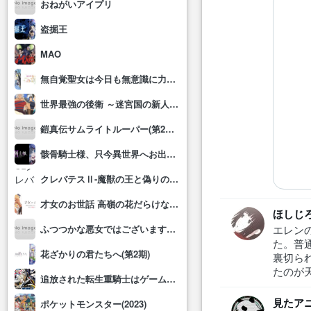
おねがいアイプリ
盗掘王
MAO
無自覚聖女は今日も無意識に力を垂れ流す
世界最強の後衛 ～迷宮国の新人探索者～
鎧真伝サムライトルーパー(第2クール)
骸骨騎士様、只今異世界へお出掛け中Ⅱ
クレバテスⅡ-魔獣の王と偽りの勇者伝承-
才女のお世話 高嶺の花だらけな名門校で、学院一のお嬢様(生活能力皆無)を陰ながらお世話することになりました
ほしじ
ふつつかな悪女ではございますが～雛宮蝶鼠とりかえ伝～
エレン
た。普
花ざかりの君たちへ(第2期)
裏切ら
たのが
追放された転生重騎士はゲーム知識で無双する
見たア
ポケットモンスター(2023)