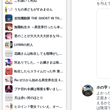
これ描いて死ね
を与え
うちの弟どもがすみません
攻殻機動隊 THE GHOST IN THE SHELL
無職転生Ⅲ ～異世界行ったら本気だす～
君のことが大大大大大好きな100人の彼女(第3期)
LV999の村人
花織さんは転生しても喧嘩がしたい
対ありでした。～お嬢さまは格闘ゲームなんてしない～
転生したらスライムだった件 第4期
Re:ゼロから始める異世界生活 4th season
ホの字
ブチ切れ令嬢は報復を誓いました。 ～魔導書の力で祖国を叩き潰します～
よかっ
正面き
天は赤い河のほとり
えるか
ヒロイン？聖女？いいえ、オールワークスメイドです(誇)！
は陰湿