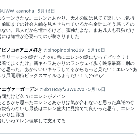
UWW_asanoha
5月16日
のターンきたな。エレンとあかり、天才の回は見てて楽しいし気持
。前回までの社会人編を見させられているから余計にそう感じるの
れない。凡人だから憧れるけど、孤独だよな。まあ凡人も孤独だけ
起には知性が必要ってのが刺さりました
ノピノコ@アニメ好き
pinopinopino369
5月16日
サラリーマンの話だったのに急にエレンの話になってビックリ！
服着て歩くだけ」新キャラあかりのランウェイ歩く映像最高！別の
かと思った。あかりいいキャラしてるからもっと見たい！エレン×
リ展開期待ビッグスマイルちょうだい！＼(^o^)／
クエヴァーガーデン
8b1Hc8yf23Wu2v0
5月16日
時間だけど久々にエレンがメイン
たときから思ったエレンとあかりは気が合わないと思った真逆の存
値観合わないし最後はエレン盛大に見捨てて良かった思う、エレン
あかりは邪道
優しいねエレン理解して支えてる