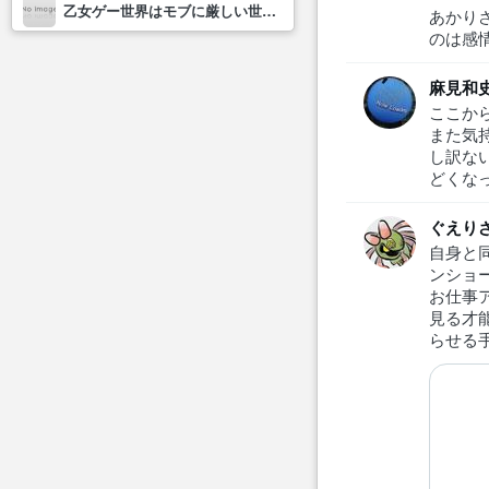
乙女ゲー世界はモブに厳しい世界です2
あかり
のは感
麻見和
ここか
また気
し訳な
どくな
ぐえり
自身と
ンショ
お仕事
見る才
らせる