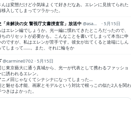
さんは変態だけど小気味よくて好きだなあ。エレンに見捨てられた
情移入してしまってツラかった。
史「未解決の女 警視庁文書捜査官」放送中
asamikazushi
5月15日
らはエレン編でしょうか。光一編に慣れてきたところだったので、
持ちのリセットが必要かも。こんなことを書いてしまって本当に申
いのですが、私はエレンが苦手です。彼女が出てくると途端にしん
ってしまって……。また、それに輪をか
ざ
carmine0702
5月15日
同じ東京藝大に通う真城から、光一が代表として携わるファッショ
ーに誘われるエレン。
アニメ回じゃなくてシナシナになってしまった…
能と魅せる才能、画家とモデルという対比で根っこの似た2人を関
手つきはよかった。