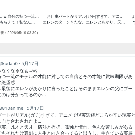
…w;自分の持つ一流… お仕事パートがリアル(ガチ)すぎて、アニ… 
でもらえて！私なん… エレンのターンきたな。エレンとあかり、天… 
話だったのに急にエレ… 過去の時間だけど久々にエレンがメイン出会
2026/05/19 03:30
に恋人が発覚したガチ恋… やっとエレンのターンです。大学時代のエ
くエレンの話に突入。岸あかり… ついに天才と天才が出会った！！あか
kudan0
5月17日
なくなるなぁ…w;
持つ一流のモデルの才能に対しての自信とその才能に賞味期限があ
の絶望感
し最後にエレンがあかりに言ったことはそのままエレンの父にブー
なのは分かってるのか…
8810anime
5月17日
パートがリアル(ガチ)すぎて、アニメで現実逃避どころか辛い現実
に向き合わされたよ…
現実、凡才と天才、情熱と挫折、孤独と憧れ、色んな苦しみがある
でもそれだけ真剣に人生と向き合ってると思うし、生きている実感