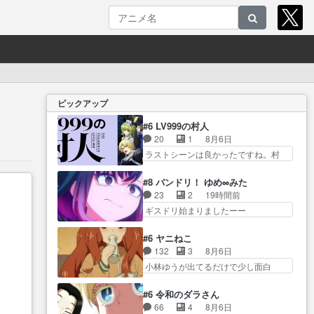
ピックアップ
#6 LV999の村人
20
1
8月6日
ラストシーンは良かったですね。村
人が故に… 村人のレベル上げは
鬼モードフィンガーシリ… アリ
#8 バンドリ！ ゆめ∞みた
スと10年後に結婚の約束をした鏡ず
23
2
19時間前
っ… カジノスタッフ募集するも
ギスドリ始まりましたーー
集まらない更に追… 王命でクル
ー！！！！ユノ、… 都子さんが
ルの監視をすることになったデ
めっちゃ情緒不安定になってて
#6 ヤニねこ
ビ… 最強の村人・鏡との出会い
怖… 超回復を見守っていかない
132
3
8月6日
で少しは変わった… やはり何か
と、ですね！！み… 開幕聞き取
小林ゆうが出てるだけで少し面白
悲しい過去がありそうな。鏡の
りスタッフに定治いなかった？
い。なお内… 達郎が獣人に
も… パルナの魔族への恨みは根
ま… ののちゃんのお手当てはお
◯◯◯される強制百合を期待
深そうやね姫を舐… 新キャラが
#6 令和のダラさん
節介だったりする… ビオラの立
し… ヒグマドンってなんな
登場早々変態扱いされてる件。
66
4
8月6日
ち回り害悪すぎるお近づきの印