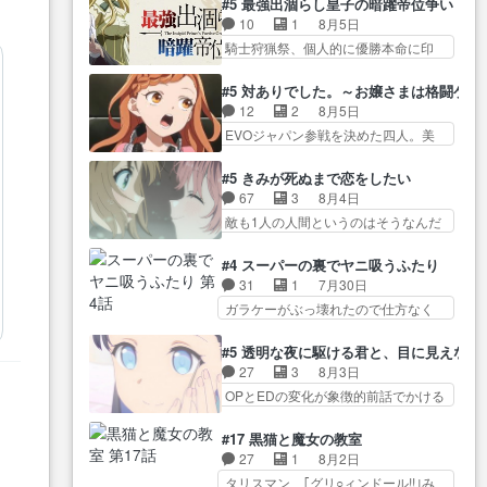
が暴れてると聞い… ちょっと年
#5 最強出涸らし皇子の暗躍帝位争い
が… “貧乏籤百連無料ガチャ”100
コマだいぶ理性持ち始めた。この世
齢の事を言いすぎとゆーか言い
10
1
8月5日
連でも1回… 2期入ってから地味
界の… 原作読んだのもう何年も
訳… ベリルの母もやはり只者じ
騎士狩猟祭、個人的に優勝本命に印
だよね。ただでさえ幼女… 「餌
前なのに、覚えてる… コイルの
ゃなかったかベリ…
を付けた… 細かい設定を考える
になってもらわねばならぬ」って言
汚職を突き止めるべくバトーの指
のが面倒な時は古代魔法… エル
葉に… ゼートゥーア左遷によっ
#5 対ありでした。～お嬢さまは格闘ゲ
導… やまとん1号はどこの部分で
ナがチートすぎる笑アルは最初から
て参謀本部の連携が… 緊張感あ
12
2
8月5日
使うのだろう？… 日本とロシア
自分… プラネット・ウィズ展開
る戦闘描写とギャグ今週の『有能
EVOジャパン参戦を決めた四人。美
が絡む政治の話かつ色々な用
アツいな「騎士狩猟… 麦茶どこ
な…
緒の母… この作品に唯一足りな
語… 第５話をprimevideoで視聴
ろかタイトル通り麦茶の出涸らし
いと思ってた(無くて… 見た目は
しまし… 前回同様『イノセン
#5 きみが死ぬまで恋をしたい
ぐ… 第５話をABEMAで視聴しま
気品溢れてるのに中身は…美緒マ
ス』を含む押井・神山版… 第５
67
3
8月4日
した。視聴に… 復讐に燃える吸
マ… テーマ：格ゲー大会に行く
話「EPISODEラストの母親の気持…
敵も1人の人間というのはそうなんだ
血鬼兄弟の弟ですいいキャラ…
には？感想は、美… 大会を前に
けど状… もう着れないからって
クリスタ皇女が“萌え”なのでこの娘が
格ゲー熱が高まる一方、百合の
どういう意味だろうな… ミミを
皇帝… ウサギ好きそうな王女殿
#4 スーパーの裏でヤニ吸うふたり
本… 東京で開催される格ゲー大
人間に戻して欲しいでも自分達が代
下がかわいい。幼馴… ついに始
31
1
7月30日
会に参加すること… Japanに向け
わ… ご視聴ありがとうございま
まった狩猟祭。エルナの活躍で上
ガラケーがぶっ壊れたので仕方なく
て外泊届にサインをもらっ… 長
した見るたびに切… 誰かと思っ
位…
スマホに… 佐々木さんとは同い
崎から大会のために東京へ!/でも観光
たらちゅー先輩か。しれっと相
年くらいに思ってたけど… やは
よ… 旅の支度全部やってくれる
#5 透明な夜に駆ける君と、目に見えない
方… 第５話感想：コ□した相手に
り出オチ感が否めず、エピソードの
先輩、なんだかん… 第５話をｄ
27
3
8月3日
も家族や…､戦… つらい回だ……
打率… 田山さんが佐々木さんに
アニメストアで視聴しました。視…
OPとEDの変化が象徴的前話でかける
つらすぎる……。エスタ先輩…
沼っていく…こんな… 佐々木さ
には… 小春の透明なモヤのかか
今週のシーナとミミも可愛かった2人
ん、腕フェチなんですね笑最近ま
った世界。どんな女… そうか、
の関係… 確かに相手にも家族や
#17 黒猫と魔女の教室
じ… 佐々木がガラケーからスマ
こんな風に見えてるのかぁ。かけ
大切な人はいるけど、… 白シャ
27
1
8月2日
ホに変えるって、… もうドラマ
る… 完全な両片思いになりまし
ツが作業着みたいなもんなんですか
タリスマン、｢グリ○ィンドール!!｣み
版孤独のグルメファンコンテン