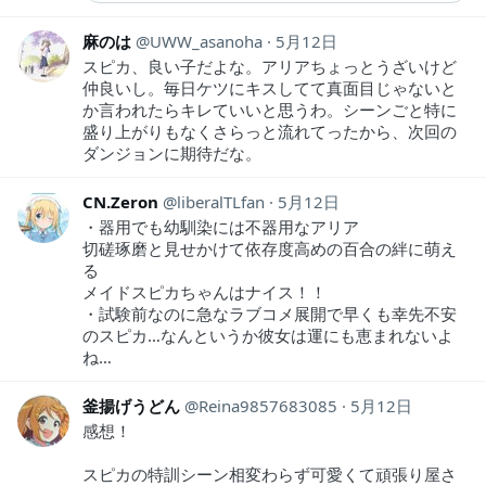
麻のは
UWW_asanoha
5月12日
スピカ、良い子だよな。アリアちょっとうざいけど
仲良いし。毎日ケツにキスしてて真面目じゃないと
か言われたらキレていいと思うわ。シーンごと特に
盛り上がりもなくさらっと流れてったから、次回の
ダンジョンに期待だな。
CN.Zeron
liberalTLfan
5月12日
・器用でも幼馴染には不器用なアリア
切磋琢磨と見せかけて依存度高めの百合の絆に萌え
る
メイドスピカちゃんはナイス！！
・試験前なのに急なラブコメ展開で早くも幸先不安
のスピカ…なんというか彼女は運にも恵まれないよ
ね…
釜揚げうどん
Reina9857683085
5月12日
感想！
スピカの特訓シーン相変わらず可愛くて頑張り屋さ