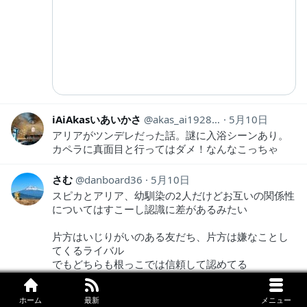
iAiAkasいあいかさ
akas_ai19281118
5月10日
アリアがツンデレだった話。謎に入浴シーンあり。
カペラに真面目と行ってはダメ！なんなこっちゃ
さむ
danboard36
5月10日
スピカとアリア、幼馴染の2人だけどお互いの関係性
についてはすこーし認識に差があるみたい
片方はいじりがいのある友だち、片方は嫌なことし
てくるライバル
でもどちらも根っこでは信頼して認めてる
こういう少し捻くれた関係だけどお互い切磋琢磨で
ホーム
最新
メニュー
きるの良いよね