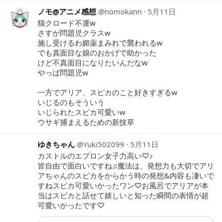
ノモ@アニメ感想
nomokann
5月11日
猫クロード不運w
さすが問題児クラスw
施し受けるわ媚薬まみれで襲われるw
でも真面目な娘のおかげで助かった
けど不真面目になりたいんだなw
やっぱ問題児w
一方でアリア、スピカのこと好きすぎるw
いじるのもそういう
いじられたスピカ可愛いw
ウサギ捕まえるための新技草
ゆきちゃん
Yuki502099
5月11日
カストルのエプロン女子力高い♡♪
皆自由で面白いですね♫魔法は、発想力も大切でアリ
アちゃんのスピカをからかう時の発想&内容も凄いで
すねスピカ可愛いかったワン♡お風呂でアリアが本
当はスピカと話せて嬉しいと知った瞬間の表情が超
可愛いかったです♡