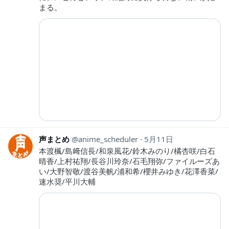
まる。
声まとめ
anime_scheduler
5月11日
本渡楓/島﨑信長/和泉風花/鈴木みのり/橘杏咲/白石
晴香/上村祐翔/長谷川玲奈/石毛翔弥/ファイルーズあ
い/大野智敬/渡谷美帆/浦和希/櫻井みゆき/花澤香菜/
速水奨/平川大輔