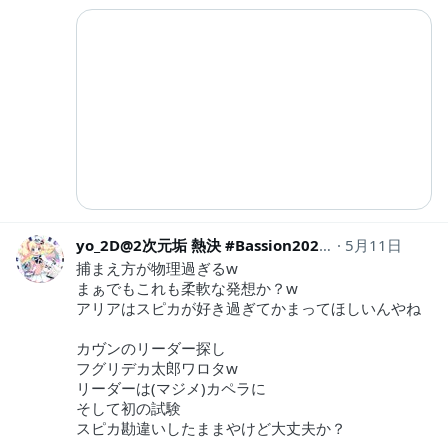
yo_2D@2次元垢 熱決 #Bassion2026
5月11日
yo_2d
捕まえ方が物理過ぎるw
まぁでもこれも柔軟な発想か？w
アリアはスピカが好き過ぎてかまってほしいんやね
カヴンのリーダー探し
フグリデカ太郎ワロタw
リーダーは(マジメ)カペラに
そして初の試験
スピカ勘違いしたままやけど大丈夫か？