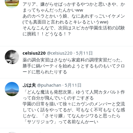
アリア、嫌がらせばっかするやつかと思いきや、か
まってちゃんだったんかいww
あのカペラとかいう娘、なにあれすっごいイケメン
(でも真面目と言われるとキレるというww)
そんなこんなで、次回はスピカが学園生活初の試験
に挑戦！！どうなる！？
celsius220
celsius220
5月11日
薬の調合実習はさながら家庭科の調理実習だった。
勝手に鍋パーティを始めようとするものもいてクロ
ードに怒られたりする
ぷは夫
puhachan
5月11日
「どんな魔法も発想次第」ゆうて人間カタパルト作
って自分が飛んでいくのすごすぎる
学園の日常を描いて徐々にカヴンのメンバーと交流
していく話をやってるが、可もなく不可もなくな感
じかな、「さそり嬢」てなんかジワると思ったら
「サソリジョウ」って名前なんかーい