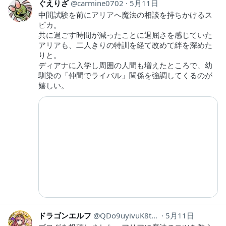
ぐえりざ
carmine0702
5月11日
中間試験を前にアリアへ魔法の相談を持ちかけるス
ピカ。
共に過ごす時間が減ったことに退屈さを感じていた
アリアも、二人きりの特訓を経て改めて絆を深めた
りと。
ディアナに入学し周囲の人間も増えたところで、幼
馴染の「仲間でライバル」関係を強調してくるのが
嬉しい。
ドラゴンエルフ
QDo9uyivuK8tLS6
5月11日