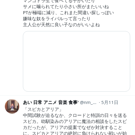
マンゴドラ生で食べてる子がいたり
サメに噛られてたり小さい所がまたいいね
PTが極端に減り、これまた間違い探しっぽい
嫌味な奴をライバルって言ったり
主人公が天然に良い子なのがいいよね
あい 日常 アニメ 音楽 食事'
nm_hh440
5月11日
「スピカとアリア」
中間試験が迫るなか、クロードと特訓の日々を送る
スピカ。幼馴染みのアリアに魔法の相談をしたスピ
カだったが、アリアの提案でなぜか対決すること
に。スピカとアリアの絶対に負けられない戦いが始