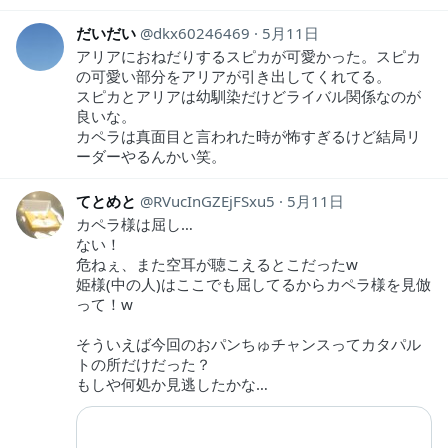
だいだい
dkx60246469
5月11日
アリアにおねだりするスピカが可愛かった。スピカ
の可愛い部分をアリアが引き出してくれてる。
スピカとアリアは幼馴染だけどライバル関係なのが
良いな。
カペラは真面目と言われた時が怖すぎるけど結局リ
ーダーやるんかい笑。
てとめと
RVucInGZEjFSxu5
5月11日
カペラ様は屈し…
ない！
危ねぇ、また空耳が聴こえるとこだったw
姫様(中の人)はここでも屈してるからカペラ様を見倣
って！w
そういえば今回のおパンちゅチャンスってカタパル
トの所だけだった？
もしや何処か見逃したかな…