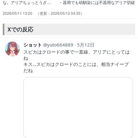
な。アリアちょっとうざ… ・器用でも幼馴染には不器用なアリア切磋
琢… スピカの特訓シーン相変わらず可愛くて頑張… 同じカヴンの
2026/05/11 13:20
2026/05/13 04:35
生徒のクセが強過ぎる私のお気… スピカとアリアのやり取りにおいて
も思いも… アリアはスピカに意地悪に見えて本当は大好… ドタバ
タメインで楽しい。今回はパンチラは… おはようございます。何気に
Xでの反応
色々と捗りそう… 幼馴染のスピカに屈折した愛情を抱くアリア…
ショット
yuto664889
5月12日
スピカはクロードの事で一直線、アリアにとっては
ね
キス…スピカはクロードのことには、相当ナイーブ
だね