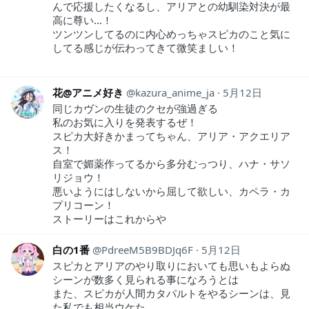
んで応援したくなるし、アリアとの幼馴染対決が最
高に尊い…！
ツンツンしてるのに内心めっちゃスピカのこと気に
してる感じが伝わってきて微笑ましい！
花@アニメ好き
kazura_anime_ja
5月12日
同じカヴンの生徒のクセが強過ぎる
私のお気に入りを発表するぜ！
スピカ大好きかまってちゃん、アリア・アクエリア
ス！
自室で媚薬作ってるから多分むっつり、ハナ・サソ
リジョウ！
悪いようにはしないから屈して欲しい、カペラ・カ
プリコーン！
ストーリーはこれからや
白の1番
PdreeM5B9BDJq6F
5月12日
スピカとアリアのやり取りにおいても思いもよらぬ
シーンが数多く見られる事になろうとは
また、スピカが人間カタパルトをやるシーンは、見
た私でも相当ウケた