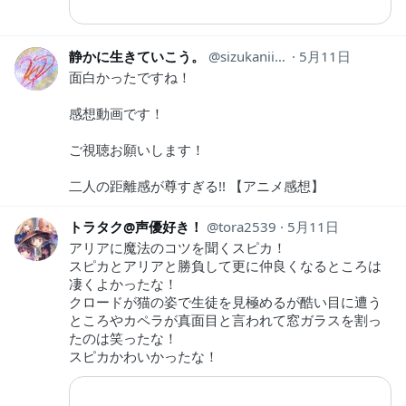
静かに生きていこう。
sizukaniikiyo
5月11日
面白かったですね！
感想動画です！
ご視聴お願いします！
二人の距離感が尊すぎる!! 【アニメ感想】
トラタク@声優好き！
tora2539
5月11日
アリアに魔法のコツを聞くスピカ！
スピカとアリアと勝負して更に仲良くなるところは
凄くよかったな！
クロードが猫の姿で生徒を見極めるが酷い目に遭う
ところやカペラが真面目と言われて窓ガラスを割っ
たのは笑ったな！
スピカかわいかったな！