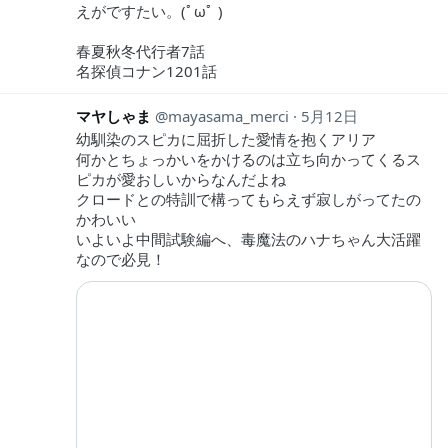
えがですたい。(ﾟωﾟ )
春夏秋冬代行者7話
名探偵コナン1201話
マヤしゃま
mayasama_merci
5月12日
幼馴染のスピカに屈折した愛情を抱くアリア
何かとちょっかいをかけるのは立ち向かってくるス
ピカが愛おしいからなんだよね
クロードとの特訓で構ってもらえず寂しがってたの
かわいい
いよいよ中間試験編へ、毒魔法のハナちゃん大活躍
なので必見！