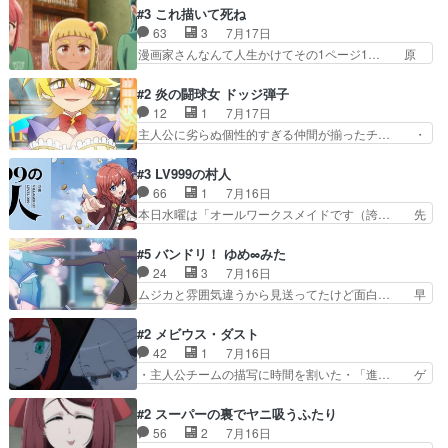
に除霊出来るん？。w… ショートアニメならでは
いろあったんだな。奥様の心が彼の心を… 政略結
#3 これ描いて死ね
のテンポの良さが光… 呪いの人形ドジっ子すぎる
婚による妬みから色んな嫌がらせを受… 【今夜の
63
3
7月17日
しかも仲間になる… 呪いの人形がビビっとるぞ。
アニメAは…】前向き没落令嬢×こ… マウントに
漫画家さんなんて人生かけてその1ページ1… 原
今回あんまりエ…
気付かない素直な主人公大丈夫か… もうユリウス
作も読み始めたらアニメでの物語の再構築… 前向
の保護者みたい笑マウントに全… 次期公爵夫人が
きで真っ直ぐな主人公と、拗らせに拗ら… にて、
#2 炎の闘球女 ドッジ弾子
それでいいのか？と思わない… 貴族は階級社会で
落語部長役で出演させていただきまし… すげえお
12
1
7月17日
大変だ。や、やはり同性に… 第２話をU-NEXTで
もしろかった。アバンの諸星大二郎… ◤￣￣￣￣
主人公に劣らぬ個性的すぎる仲間が揃ったチ… ・
視聴しました。視聴…
￣￣￣￣￣￣￣￣￣￣名場面アイ… メンバーと部
ショッピングモールでドッジボールするな… 颯爽
室をどうにかする為に動く安海… ウケるために色
登場!因縁のライバル!善の立ち位置で… しょーも
#3 LV999の村人
んなジャンル描いてどんどん… 春の南東の空のお
な…こんなもん真面目に見たらバカ… 宿命のライ
66
1
7月16日
とめ座付近明るい星は20… 明るい現役の青春と
バルの襲撃に始まり、燃えるシチ… 早くもライバ
本日水曜は「オールワークスメイドです（誇… 先
暗い過去の情念とが良い…
ルチーム。敵もなかなかに個性… があると思った
入観に縛られない鏡の姿勢と、アリスの笑… 本日
のだがほとんど覚えていない 聖アローズ学院闘球
22:59まで！✦キャストサイン入り… 人族と魔族
#5 バンドリ！ ゆめ∞みた
部も登場し、魅力的なキ… やはり強敵に勝つには
の融合を目指す浩二…目指すもの… アリスとメノ
24
3
7月16日
特訓だよ。平仮名で呼… ライバル登場から特訓ま
ウの話から魔王軍の大規模な宣… 鏡から「アリ
ムジカと雰囲気違うから見送ってたけど面白… 早
で異常なテンポと異…
ス、共存の道はやっぱ険しいぜ… 鏡とソフトクリ
く分からせられて気持ちよくさせてほしい… あら
ーム食べるアリス凄い幸せそ… アリスの優しさと
れが偶然イベント会場に居合わせてしま… ビオラ
#2 メビウス・ダスト
浩二の揺るがない信念に思… 鏡さん、活躍する度
こいつほんま……残りの2人はビオラ… 見てて興
42
1
7月16日
に好感度爆上がりですね… ケンタウロス族面白か
奮と息苦しさを同時に感じさせるビ… ビオラちゃ
・主人公チームの描写に時間を割いた・「進… ゲ
ったですね♪タカコち…
んのお陰であられちゃんと律ちゃ… ・日本語特有
ームを勝利へ導いたアラキの先読みの能力… 急に
のぼくわたは海外版でどうなる… まさかこの作品
主人公の強火古参ファン出てきたけど何… 勝利に
#2 スーパーの裏でヤニ吸うふたり
に今期一の悪役がいたとは。… 友達との会話でフ
浮かれる面々の中、アラキは自分の能… ラムスは
56
2
7月16日
ェアリィブゥケのイベント… ・ビオラはあられを
隕石で負傷した体の部位を補修した… 次のゲーム