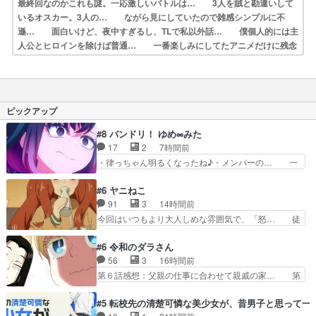
最終回なのかこれも謎。一応激しいバトルは… 3人を賊と勘違いして
いるオスカー。3人の… ながら見にしていたので雑感シンプルに不
遜… 面白いけど、夜中すぎるし、TLで私以外話… 僕個人的には主
人公とヒロインを除けば普通… 一番楽しみにしてたアニメだけに残念
＞＜。… 最初の2～3話はおもしろくないなと思って… 一方的な思
い込みで殺そうとした3人組を間… リョウがらくしないようないやも
ともとこう… コミックは原作のダイジェストでアニメは更…
ピックアップ
#8 バンドリ！ ゆめ∞みた
17
2
7時間前
・律っちゃん明るくなったね♪・メンバーの… 一
難去ってまた一難、律がビオラの呪縛から… 「私
はあなたが嫌いなんです」「バンドやめ… 何が起
#6 ヤニねこ
きているのか！？次週、みゅーたいぷ… ビオラ
91
3
14時間前
様、律ちゃんを奪うのではなく敢えて… 助けたい
今回はいつもより大人しめな雰囲気で、「怒… 徒
気持ちはあるでも、それだけじゃど… あられ等の
然なるままに日くらし硯にむかひて連れ達… 感想
学校へ転校してきた律の歓迎会が… そろそろ解散
は、アルねこ面白い！突き当たりを右で… アルね
#6 令和のダラさん
イベント発生かなっと思ったけ… ようやくバンド
こちゃんが無事で良かった。江の島ま… アルねこ
56
3
16時間前
の中での深い対話やそこから… ああいうのまとめ
がトイレに向かった先が出口越えて… ペンペンね
第６話感想：父親の仕事に合わせて親戚の家… 第
動画って言うんですか？あ…
この俗っぽさがまじでおもしろか… 前の話に「獣
６話感想：薫くんアニメ､特撮､漫画､ゲ… 特殊ED
人が就ける職には制限がある」… まだ健康でいら
というか、『激昂無頼!!ガン・バ… 折角オカルト
#5 転校先の清楚可憐な美少女が、昔男子と思って一
れると信じて欲に塗れた獣人… ♥︎⁡ꔛアルにゃん。
ものの雰囲気だったのにEDが… 小5男子に理想の