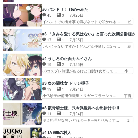
石さんのキャラなんかミサトさんっぽいな… なん
うなってる笑目力が強すぎて睨ま… ときメモ画面
か好きになれんキャラだなぁ作品もイン… 相変わ
#6 バンドリ！ ゆめ∞みた
からのいらすとやは草だった。… 今回は亜也子回
らず生物学者には見えないわね響野君… 正体を知
45
3
7月25日
でしたね頼もしさと乙女らし… 貞宗、キモいギョ
らないのにどちりも肯定してくれた… 黒絵がハル
イベントでの出来事で再びネットで叩かれる… ビ
ロ目としか思ってなかった…
ゴンになっても、南を助けて大事… OPにデスボ
オラの次の一手が動き始めました。それに… ビオ
入ってるのは黒絵がデスメタル… 黒絵が男で唯一
ラがまじで何がしたいかわからん！先生… 陰キャ
#3 「きみを愛する気はない」と言った次期公爵様が
心を許す、母の友達である光… 黒絵の可愛さレベ
の間合いにスルっと入ってきて相手の… ビオラが
17
1
7月25日
ルが止まらない。南くんと… 黒絵の母とのやり取
都子さんを籠絡しに来ててやばいぞ… マネージャ
いいじゃないですか！どんどん仲良しになっ… 結
りでエヴァの加持さん思…
ー現実版初登場！バレーボールに… 藻掻きながら
婚初日で君を愛する気はないものはやはり… 今期
前に進もうとするあられと律少… ビオラスマイル
の恋愛系で1番これが好き。愛する気は… 今晩
#4 うしろの正面カムイさん
で相手の緊張を解く相手の共… たまったアニメ
は、2130頃からシンデレラガールズ… 公爵の妻
19
2
7月25日
50本だってｗ今日も帰った… マネージャー実在
なのに着てる洋服がシンプル。テー… まあ、これ
JSコスプレ無理があるけど口裂け女寄って… 小
した大逆風のハズなのに全…
は見なくていいな。むしろ判断が… 自分でも気づ
学生コスには無理あるぞ。そのベットの下… シヅ
くほど嫉妬してる様子は可愛い… 次期公爵様がな
カちゃんがヤバすぎてボキキしそう(ぇ… 口裂け
#3 炎の闘球女 ドッジ弾子
ぜかヒロイン化していますデ… 【今夜のアニメA
女って人を襲うって知らなかった…ポ… そのスタ
19
1
7月24日
は…】前向き没落令嬢×こ… 「ぼやっとしてたら
イルで小学生ファッションは口裂け… 相変わら
小仏珍子cv前田佳織里トリガーフラッシュ… 宇宙
菜園の領地の外まで開墾…
ず、尺の都合なのか原作漫画の細か… 除霊士カム
背景でナレが始まり音楽が1本引きギタ… 珍子を
イと助手シヅカのエッチで笑える… 今回はかつて
いたぶってるのか！？Cパートで懐か… 普通にド
#3 骸骨騎士様、只今異世界へお出掛け中Ⅱ
昭和キッズを恐怖のどん底へ突… 現代で有名な口
ッジが激アツ。いや羽仁衣が初めて… 優谷優の声
11
1
7月24日
裂け女登場！お市ちゃん、ポ… ろくろ首の除霊シ
優に「ちんこ」って言わせてて興… 珍子ちゃ
凄え料理だな酔いどれターキーwとりあえず… ２
ーン「悪霊退散」のパチン…
ん………！！！！？！先週に引き続… これは意図
期第３話感想：まさか最初に出て来た兄妹… 妹想
的に1～2話でスルーしたことだ… これは本作に
いの良いお兄ちゃん！！現場も楽しかっ… 第３話
#4 LV999の村人
限ったことでなく、最近のアニ… 東山朱莉
をｄアニメストアで視聴しました。視… ローデン