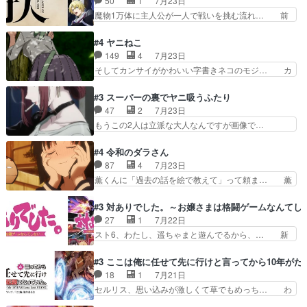
50
1
7月23日
（AkariHIGASHIYAM… こんなに可憐で可愛い泣
王国ホーバン領を訪れたアーク一行… 1期に引き
魔物1万体に主人公が一人で戦いを挑む流れ… 前
き虫メイドが僅か3…
続き２期にも出演させていただけ… 1期の頃から
半は魔族へ恨みを持つだろうパルナの強い… 両親
思ってたんだけどヒロインのエ… 依頼を受けて問
を魔物と人間に殺された鏡の生い立ち。… 勇者た
#4 ヤニねこ
題解決特筆する事は無いが、… 今週もありがとう
ちを信じてアリスを預ける、鏡を信じ… 勇者パー
149
4
7月23日
ございます耳がヒクヒクな… 時計台に登ってるの
ティが仲間になった！？会話が通じ… 鏡の過去、
そしてカンサイがかわいい字書きネコのモジ… カ
見ると挟まれないか心配…
辛すぎて胸が苦しくなりました…… 最初、勇者パ
ンサイねこさん、魅力的な姿と表情が可愛… お前
ーティは対話すら拒んでいたが… ちょ、またタカ
は『ちんこ』によってリミッターが外れ… 今回は
#3 スーパーの裏でヤニ吸うふたり
コちゃんの性別が間違えられ… 鏡の両親がモンス
汚い要素あまりなく普通にギャグアニ… あとアイ
47
2
7月23日
ターと人間にそれぞれ命を… 胸が苦しくなるほど
キャッチが釈迦だったの本当に最高… まー、今回
もうこの2人は立派な大人なんですが画像で…
鏡くんの過去がとても残…
もコンプライアンス違反にどこま… 達郎のオチに
色々と察して見守る店長さすがです。そして… こ
は笑った慣れてくるとオチの出… 「君が下品なア
こ叡智でセクシー！ミストふっかけて嗅ぎ… あい
#4 令和のダラさん
ニメが好きでも大丈夫だよ」… あんな事こんな事
かわらず山田さんと田山さんが同一人物… 今さら
87
4
7月23日
いっぱいさせられちゃうこ… 妹ネコちゃんのバー
だけどずとまよのOP合ってるね。首… 佐々木と
薫くんに「過去の話を絵で教えて」って頼ま… 薫
ガーにタバコ入ってるの…
田山さんにロマンスの香りが漂って… 佐々木さん
にとってダラさんはもう一人の…おっぱい… 遂に
と田山さんのやり取り見てるこっ… 二人の関係が
シリアス展開になるかと思ったら全然そ… 薫が通
#3 対ありでした。～お嬢さまは格闘ゲームなんてし
「ただのヤニ仲間」から「ちゃ… 田山から消臭ミ
うは応神町立応神北小学校一方、日向… 思ったの
27
1
7月22日
ストを戴いてお礼返しをして… からかったつもり
と違う刺客出てきたwwただ関西弁… とエピソー
スト6、わたし、遥ちゃまと遊んでるから、… 新
なのに、思いもよらない佐…
ドの進みにおどろくけど、気持ち… ①作文の定番
しく先輩キャラが対戦相手として増えたこ… ま
「将来の夢」地元志向が強くな… さすがにてこ入
ぁ、こんな都合よく格ゲー女子が集まるか… 規律
#3 ここは俺に任せて先に行けと言ってから10年が
れしてきた。ミステリアスな… 弟くんから昔の話
違反は許さない人かと負けず嫌いの可愛… 何かに
18
1
7月21日
を絵に描いて！と言われた… 神をも恐れぬ姉弟と
一生懸命になっている女の子はかわい… 先の一件
セルリス、思い込みが激しくて草でもめっち… わ
ダラさんのコメディかと…
で綾と美緒は親しくなる。厳しい寮… 体育会系み
ーい、可愛い男の子キャラが出て来た～♪… 隠し