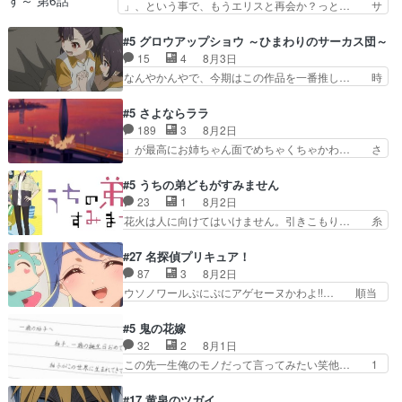
」、という事で、もうエリスと再会か？っと… サ
ジョンから主人公２人…
と直接競う場がきたこれまで… 毎度ながらのスピ
ラの再登場によってルーデウスの成長が確… 人間
カの顔面芸推しのハナちゃ… クソレビュータリス
関係の清算が粛々と進められているサラ… サラと
#5 グロウアップショウ ～ひまわりのサーカス団～
マン趣味ダダ漏れで好き… 期末試験が始まろうと
の関係に対して完全に「昔の女」とし… ルーシー
15
4
8月3日
しておりスピカは対策… 能力鑑定胸像タリスマン
にデレるルディが完全に親バカで微… サラとは会
なんやかんやで、今期はこの作品を一番推し… 時
氏容姿も評価してし…
ってほしいちゃんとした別れ方し… サラは未練0
給50円じゃ借金は減らない(^_^;サ… 葵ちゃん可
だと言っていたけど人の気持ち… 実は結構好きな
愛すぎるな楠木ともりちゃんのね… デフォルメさ
#5 さよならララ
キャラモヤモヤする別れ方だ… 役で出演させてい
れた表情が特に多かったのが印… 葵＆茜の回も良
189
3
8月2日
ただきました！よろしくお… 毎クールメインヒロ
きでした。あの証拠写真、ひ… 互いが互いのこと
」が最高にお姉ちゃん面でめちゃくちゃかわ… さ
インを好きになっちゃう…
を想っているのにすれ違っ… 第５話をｄアニメス
すがに割れた窓ガラスの弁償は求められた… 逡巡
トアで視聴しました。視… 葵ちゃんに〝瑞佳ちゃ
を振り切ってみんなに謝ったララの思い… 仕事に
#5 うちの弟どもがすみません
んと練習したい〟と言… 本当この作品は「キャ
馴染めない辺り観ていて苦しいところ… ララちゃ
23
1
8月2日
ラ」を活かすのがうま… みずかちゃんの介入で双
んの事情はもう少し皆に話して良い… ララと茉里
花火は人に向けてはいけません。引きこもり… 糸
子の仲にヒビが………
とで初のアルバイト。七転八倒し… 労働するプリ
はまだ柊の顔も見たことなかったっけ！1… って
ンセスえらい。プリンセスの精… アンデケン行っ
お名前を見たんだけどあの中村大樹さん… 糸ちゃ
#27 名探偵プリキュア！
てケーキ食べて、帰りにカメ… ララが働く事での
んカッケー、色んな意味でwゲームが… 姉から性
87
3
8月2日
てんやわんや。働いて大変… 地道に働き人と関わ
的興奮覚えてないよね？なんて言わ… テーマ：引
ウソノワールぷにぷにアゲセーヌかわよ!!… 順当
る日々の中に愛を見いだ…
きこもりの理由感想は、久しぶり… 元ゲーマーな
にマコトジュエルの争奪戦をやったと。… 記憶を
ので、はちゃめちゃ楽しく作業… 糸ちゃんと源く
取り戻し正式に探偵事務所で働き始め… ポワロ、
#5 鬼の花嫁
んの距離感おかしいね(*´… 糸と源ははよ好きお
元ネタを解説して原作に誘導するの… くれあさん
32
2
8月1日
うとると言わんかい！引… ショウくんと対等に話
の探偵としての初事件にしてちょ… ・急にクイズ
この先一生俺のモノだって言ってみたい笑他… 1
すためにゲームをする…
番組が始まったw・妖精ウソノ… るるかの助手だ
歳からの誕生日プレゼント………とは思っ… 玲夜
った？今回が初めての探偵活… 探偵じゃなかった
さん柚子に18年分の誕生日プレゼント… 柚子は
#17 黄泉のツガイ