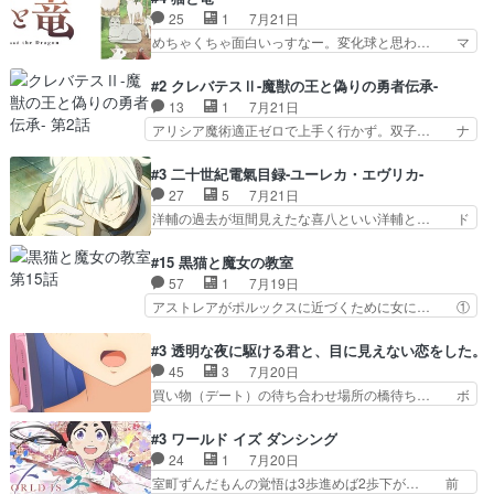
ちゃ食うやん魔人狩りチーム強… 人類滅亡寸前ま
ら引き続いてじいさんとの決別の冒頭… あっちは
25
1
7月21日
で追い詰められていたのに、… 第３話をU-NEXT
呪霊でこっちは物怪。忍者っぽいア… 護衛対象と
めちゃくちゃ面白いっすなー。変化球と思わ… マ
で視聴しました。視聴…
なる弐郎を連れて隠密局へ、彼の… →現状展開が
インからローゼマインへ重要回をちゃんと… 何世
王道パターンなので無難という… 保護対象となっ
代もの猫たちの誕生と成長を見守る猫竜… 前回猫
#2 クレバテスⅡ-魔獣の王と偽りの勇者伝承-
た弐郎は鬼子母神一華の護衛… 護衛はお尻一華、
たちで熊退治をしていた中の一匹の猫… と思って
13
1
7月21日
ここは定番やっぱ物の怪の… ①敵は会話してる最
みにいったらクロバネのCV.速水… 「おじちゃん
アリシア魔術適正ゼロで上手く行かず。双子… ナ
中の同乗者を物音一つ発…
は身内に甘い」で、いきなり笑… ガチで素晴らし
イエちゃんが不憫な立場になっててめっち… 自己
すぎる……。長命種によって… 前回巣立っていっ
紹介の時台に乗ってるサラサ可愛いw学… ナイ
#3 二十世紀電氣目録-ユーレカ・エヴリカ-
た子猫たちのその後が描か… 王子の旅の始まりは
エ・シフォンリッツの出番が多くて嬉し… 石田で
27
5
7月21日
確かにそうでしたよね！… リゼロ見終わっちゃっ
こいつワルだな。なぜ大猿に変身した… 2冊目の
洋輔の過去が垣間見えたな喜八といい洋輔と… ド
てほのぼの系がいいか…
トアの書は学長の手に1話冒頭と合… アリシアと
タバタしたけど兄の遺した目録に記された… 洋輔
クレンのソルセインでの潜入生活… 元は勇者だっ
が目録に固執する理由もほぼ明らかとな… これ京
#15 黒猫と魔女の教室
たのにロリ化されて学生にされ… これはいい黒沢
アニだったのかそのわりにはそこまで… 清六兄ち
57
1
7月19日
ともよ。笑いのセンスも合う… ナイエのリアクシ
ゃんと喜八、清六と洋輔それぞれの… 化学的作用
アストレアがポルックスに近づくために女に… ①
ョンが面白い。ローメイン…
に依りて継続して…電池と称すっ… 洋輔、清六の
魔法の図鑑が買えてヘヘーンなスピカ②今… 前半
こと好きすぎだろなんか電気で… 仲間が一気に増
はアストレアの野望による性転換、後半… アスト
#3 透明な夜に駆ける君と、目に見えない恋をした。
えてみんなで物作りで一気に… 作画は最高なのに
レア君の作戦に皆巻き込まれてて草捕… アストレ
45
3
7月20日
話がつまらない。やっぱ京… 天下り式に竹のフィ
アが作った薬によって男女入れ替わ… アルトレア
買い物（デート）の待ち合わせ場所の橋待ち… ボ
ラメントが出てきたのは…
がポルックスのこと好きとは言え… アストレアが
ソボソとつぶやく。カラオケは視覚障害が… 闇夜
ポルックスちゃんに憧れて、変… TS騒動に酔っ
を照らす打ち上げ花火。人混みの中、み… どんど
#3 ワールド イズ ダンシング
払い騒動と賑やかでいいねw… 偉大な父を持つが
んキュンが増えていく展開に毎回わく… ちょこっ
24
1
7月20日
故の悩(独自のおっぱい論… 鉄板中の鉄板、性転
と書ければと風が吹き手元にあった… 』は、率直
室町ずんだもんの覚悟は3歩進めば2歩下が… 前
換と酩酊ネタの二連発(…
に言って脚本と演出が悪いと思う… 小春の目が見