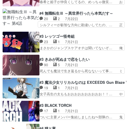
春希と姫子が仲良くしてるの、めっちゃ微笑… お
参加しなかった人気に…
の本物なのか分からないと思う？… をバンダイチ
ーーーーーーーーい！！！！！！これ、妹… 二階
ャンネルで視聴。いやはや、ア… 1990年代の
堂さんが女性だってことみんな知らなか… 姫子さ
#4 無職転生Ⅲ ～異世界行ったら本気だす～
OVAならアリかな。ICT… 冒頭のアクションから
んと三岳さんがラストに姫子さんのお… 初めて夜
20
2
7月22日
釘付けだった。皆人形… ひとつの単体の作品とし
のコンビニに行った隼人と姫子は偶… こういう学
シルフィーが叡智な方向に勘違いしてたの、… 正
ては悪くないと思い…
園物のラブコメ元々好きだから設… にしても妹は
しい意味での淫乱だと思うギースいい顔に… をバ
普通にハルキに嫉妬せず仲良く… ３話に「三岳長
ンダイチャンネルで視聴。リーリャさん… なんか
#3 レッツゴー怪奇組
久」役で出演してまーす！み… 隼人の家庭は隼人
腹立つなぁルーデウスめ…これでエリ… トレント
23
1
7月21日
に家事の負担がかかってい… 三岳さんが隼人にと
は後に何らかの際に活躍するんやろ… アイシ
まさかのジャンプスケアオチは聞いてないぞ… 俺
って妹扱い止まりそうな…
ャ、、、なんと末恐ろしい妹なんだ！… ルーデウ
んちの押し入れどーなってるんだよー？あ… メチ
スが財宝の取り分をもらうときに多… 残り湯なら
ャ子の従姉妹シュラ子登場。主人公眼福… 跡目争
#3 きみが死ぬまで恋をしたい
しゃあない。狂犬かくましいつ来… 本作はぬるい
いの新キャラ登場で、今回はシュール… めちゃ子
90
5
7月21日
ハーレムではなく、真面目に一… エリスはしばら
のいとこかわいい今回主人公の驚き… メチャ子を
死んでも魔法で生き返るから死なないって事… ミ
くEDだけやね。アイシャ、…
くしゃみと鼻水が止まらなくなる… お父さんに押
ミ不在の際のシーナ、アリとセイランとの… ミ
し付けられた本独特やし、おま… シュラ子ちゃん
ミ、最後のその顔は怖いよ...。てかタ… もはや人
#3 魔法少女リリカルなのは EXCEEDS Gun Blaze Ve
をちびっ子にしたあの玉、も… 半裸の警官の方が
間なのかも怪しい戦闘シーンがない… 今話第LO
19
1
7月21日
怖い。ライバルキャラかわ… 霊媒師が人の肩に霊
／原画で参加させていただきまし… 皆大好き、ロ
女子高生の太ももおおおおおおおおおお！！… や
を乗せるな笑なんてモノ…
リの全裸だーーーーーーッッッ… シーナとミミが
っぱり、そんなはまって見てる感じでは、… 『久
友だちになってよかった。ミ… ダークな世界観に
瀬シイナと夜海トワ』今回はフォロワー… なのは
#3 BLACK TORCH
芽吹く百合の花。ミミ(c… ルームメイト1ヶ月経
と出逢い炎の魔人の能力を人類の為に… ・シイ
17
1
7月21日
ってシーナがミミの人… もう後戻りできないぞ」
ナ、トワと出会う親近感を感じる2人… 篠宮マナ
ついに主要メンバー集結しましたね〜部隊の… 鬼
してくるとは思わん…
が登場したけど公式サイトに20歳… リリカルな
子母神、桐原との馴れ初めは多分に衝突気… 絵に
のはらしい、人間ドラマが始まり… この2人めっ
描いたようなチョロインだったな。下半… 前回か
#4 猫と竜