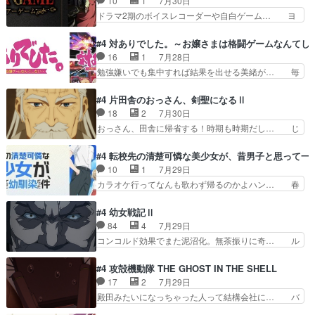
10
1
7月30日
瞬で終わっちまったっ… 先週と比べてまだまとも
んの過去話も佳境…げに恐ろしいは人… 第５話感
ドラマ2期のボイスレコーダーや自白ゲーム… ヨ
に見えた。4話は過…
想：２人の過剰な貢ぎ物?の礼とし… 第５話感
コヤは人間の弱い所をつくのが抜群に上手… 昼の
想：姉のお誕生会にダラさんを招待… 部分的に時
国の奴らも馬鹿が多いが、夜の国も同じ… ご視聴
#4 対ありでした。～お嬢さまは格闘ゲームなんてし
系列が4話と入れ替わってるのね… こんなデカイ
ありがとうございました来週もよろし… 握った◯
16
1
7月28日
のどうやって運ぶんだよ！？姉… ダラさん、人型
治郎（中の人的に）仲間であるプレ… ヨコヤの頭
勉強嫌いでも集中すれば結果を出せる美緒が… 毎
形態にもなれるんか!?w髪…
の回転の速さと人間の心理を利用… 夜の国のヨコ
晩スト６対戦を楽しむ４人。だが、期末試… どん
ヤ支配がますますひどく……。… ヨコヤは飴と鞭
なゲームも相手が強すぎるとやる気無く… テー
#4 片田舎のおっさん、剣聖になるⅡ
で夜の国の独裁支配を強化、… やはりヨコヤいい
マ：テスト勉強と大会感想は、美緒がテ… すげー
18
2
7月30日
ですね。昼の国が勝てる流… 役で出演いたしまし
ーーーーーーーー良い……。女性声優… 深夜の格
おっさん、田舎に帰省する！時期も時期だし… じ
た。次回も緊張が止まり…
ゲー対戦よりテストの方がよっぽど… 真剣に授業
いさん、ベリル、副団長、年長者が強い順… 底知
を受けて、夜は珠樹の部屋で格ゲ… 来たる定期テ
れない爺さんには夢が詰まってると思う… クル
#4 転校先の清楚可憐な美少女が、昔男子と思って一
ストに向けて勉強会！美緒ちゃ… 受験勉強と戦闘
ニ、ヘンブリッツ、ミュイと一緒におっ… 帰省、
10
1
7月29日
の2択なら戦闘を選ぶ娘w美… 勉強嫌いでバトル
お供ヒロインはクルニ。順番的には確… 父親から
カラオケ行ってなんも歌わず帰るのかよハン… 春
を選ぶって、ひぐらしの沙…
手紙が来た。サーベルボアの退治の… ここでヘン
希ちゃんの私服、めっちゃ可愛いぞ！！！… どう
ブリッツくんが同行するのが変で… ・ベリル、実
やらあの女優さんが春希のお母さんのよ… 春希ち
#4 幼女戦記Ⅱ
家に帰ることに・ベリルはミュ… おっさんの親と
ゃん姫ちゃんに野菜の子も凄え可愛い… 隼人くん
84
4
7月29日
なるとお爺ちゃんだよね孫扱… ・ベリル、実家に
のスマホを買いに行ってたけど完全… 第４話を
コンコルド効果でまた泥沼化。無茶振りに奇… ル
帰ることに・ベリルはミュ…
U-NEXTで視聴しました。視聴… スマホを買うた
ーデルドルフ中将自らが行う煙草と葉巻は… ブロ
め、都心で待ち合わせをした… OP曲きっかけで
グを更新しました!!宜しければ、是非… 計画通り
#4 攻殻機動隊 THE GHOST IN THE SHELL
見始めてたけどなんだかん… いきなりシリアス展
にはいかないね笑やり遂げた(ほぼ… 今回もター
17
2
7月29日
開ぶち込んでくるじゃん… 春希の家庭事情は複
ニャに不都合なことがあったりし… 白髪の男性が
殿田みたいになっちゃった人って結構会社に… バ
雑。食事とか隼人が親身…
語った家族を失った喪無感が、… 連邦に対して有
トーがカッコいいと思ってたら、トグサが… あの