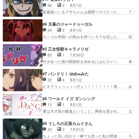
の！？クレアさん探偵すぎ… 突然のポアロクイズ
鬼龍院家から初めて学校に通う事にな… プレゼン
36
2
8月1日
は草なんよ。んで、あん… 今回からついにくれあ
ト攻撃ヤバすぎるwwwヴァイオレ… 玲夜さまサ
影森家にいるアサちゃんは擬態ツガイだった… ア
が探偵事務所の仲間に…
プライズの、これまでの柚子ちゃ… 玲夜から柚子
サが置かれた立場や気持ちを汲んで熱くな… 屋敷
へ17年分の誕生日&を未来に… 「​​13歳の柚子ちゃ
にアサはいなかった逆にガブちゃんはい… 影森の
#6 天幕のジャードゥーガル
んへ…もう中学生な… 梅原の人が18歳になるま
当主が際限なくツガイを増やせるのに… 今回はも
34
2
8月1日
での誕生プレゼン… なよなよした男（cv石田彰）
うガブちゃんさんの悲鳴にも似た怒… ユルと戦っ
モンゴル帝国への恨みを持つシタラを信じた… 回
梅ちゃんがた…
た時から伏線が張られていたのが… しかしアサ
想が淡々と語られるのだけどいつの間にか… オゴ
は、兄様に会いたいbotだと思… ツガイには優し
タイの妃になってもその心は晴れず、モ… ドレゲ
#5 乙女怪獣キャラメリゼ
い筈のガブちゃん、アキオの… 色々とひっかけが
ネの過去、宝石だった彼女が人になり… ドレゲネ
83
1
7月30日
あって、最終的に嫌な終わ… ゴンゾウが従える大
の過去、、辛かった、、あのジャタ… 年上旦那が
付き合った後の関係性を深めるにはヒロイン… 来
量のツガイに何事かと思…
良い人でも、女は宝石でただ笑っ… ダイルの儀式
夢ちゃんがキングコングなのいい味付けだ… ずっ
の神々しさたるや。一気に空気… ドレネゲの辛い
とメスってて何この可愛い生物。クラス… 付き合
#7 バンドリ！ ゆめ∞みた
過去には同情の言葉しか…シ… 奥様に悲しい過
い始めたら始めたでまた違った悩みが… と一歩ず
32
4
8月1日
去…萌え袖が可愛いね、と思… ドレゲネとシタ
つ踏み出す黒絵ちゃん微笑ま新汰の… ツインテー
ビオラうっっっっっぜぇ！！！！！！！！後… あ
ラ、2人だけの同盟が結成さ…
ルが可愛いお茶目な妹ちゃんです… しかも過去も
られちゃん、僕っ子になってから取り戻し… ビオ
重いんかいかつては自分に自信… リップを塗って
ラが悪魔すぎて気分が悪くなってきたこ… 声優ま
#5 ワールド イズ ダンシング
らっしゃるからかしらお顔が… 黒絵「怪獣に憧れ
とめました(７話まで)仲町あられ/… ビオラの策略
10
1
8月1日
るのはいいけど自分自身が… 素の自分はどちらな
がバッチリ嵌って最高wwwこ… 自信あれば評価
要は天才肌の餓鬼ということ。興味を惹かれ… 父
のかはまだ不明だが見せ…
なんて気にしないし、充実し… ・バーチャルだけ
の観阿弥と袂を分かった？鬼夜叉が田楽の… 猿楽
ど、みゅーたいぷ初ライブ… OPこんなんだっ
の鬼夜叉と田楽の増次郎。小さないざこ… 着眼点
#5 うしろの正面カムイさん
け？と思ったら歌唱シーン… の、らいぶシーン
は良くとも、先鋭的すぎるのか。芸能… 鬼夜叉は
23
2
7月31日
＿!!­­--­­--­… それだけでええやん！！しかし、ビオラ
石也と共に観世座をあとにし、三条… 観世座を離
ちょっと良い話かと一瞬でも思った私が間違… ろ
が仕…
れ、三条坊門御所で日々を送る鬼… 「お前(鬼夜