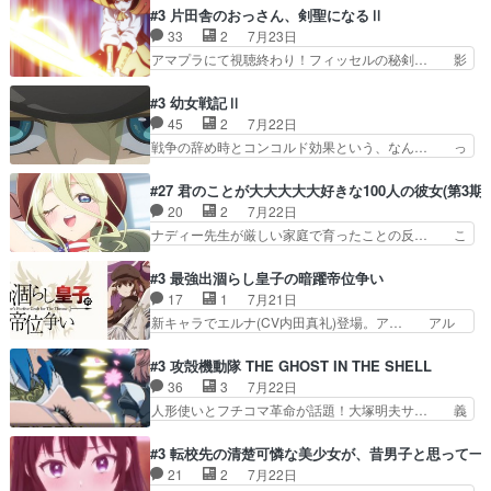
たいな点呼が行われるお嬢様学校… ３話、このタ
子前提から離れないセルリスちゃんゲル… 顎ヒゲ
#3 片田舎のおっさん、剣聖になるⅡ
イプの作品によくある『努力型… 格ゲー専門用語
生えたゴリラ系中年おっさんが男に会… どうあが
33
2
7月23日
が９割方分からんけど、俺は… 取り締まる側を仲
いても弟認定。ニワトリファイター… ここは俺に
アマプラにて視聴終わり！フィッセルの秘剣… 影
間に、これは強い。4人そ…
任せて先に行けと言ってから１０… ちょっと奇妙
のように実体のない敵は人間相手と違い、… ・魔
な新キャラは、次元の狭間への… 最近のアニメ界
術師学校を突如襲った魔狼はベリルとフ… 老いに
#3 幼女戦記Ⅱ
ゴリラに飽きてニワトリにス… セルリスには見守
対する恐怖ね。恐怖を感じながらミュ… 教頭が藪
45
2
7月22日
り役が居ないとアカンね自… すみませんセルリス
をつつきやがったのかただ、動機は… 今回は何と
戦争の辞め時とコンコルド効果という、なん… っ
萌えでした魔族の男の子…
言ってもフィッセルの活躍がカッ… 人型以外の相
て毎回なってますが、「コンコルド効果」… ミニ
手と戦うのはゼノ・グレイブル… アクション主体
アニメ『ようじょしぇんき2』本編に加… 」はち
#27 君のことが大大大大大好きな100人の彼女(第3期)
で中身がほとんどなかった。… 単純単調な話にな
ょっと無能過ぎんかサンプル数1やん… ターニャ
20
2
7月22日
っちゃってて、、、え？そ… 徐々にわかってくん
が思ってる方向に進まずこれでまた… 合衆国と帝
ナディー先生が厳しい家庭で育ったことの反… こ
のよなぁこれ以上動けな…
国で小競り合い中、同盟国が講和… 戦争は始める
の辺りから原作を見ていないので、ナディ… 自
より終わらせる方が難しいって… 和平交渉のため
由、アメリカ、日本人、国語教師＋新たな… ナデ
#3 最強出涸らし皇子の暗躍帝位争い
にイルドアの大佐がサラマン… 直属の部下ですら
ィー（大和撫子、やまと100Girl… 美しすぎる美
17
1
7月21日
戦争継続派か。。戦争は始… 「（あの量の差が気
しいに美しいは美しすぎてうっ… 25)BP○さん見
新キャラでエルナ(CV内田真礼)登場。ア… アル
になるッ!!!）」ジェ…
逃して26)最高の機能… 前任退職、後任の教師ナ
ノルトがエルナにいじられ絡みする回。… 今期見
ディー。後半いつも… ⑬先生が日本人と看破した
るアニメが多いｗ骸骨騎士様、只今異… 傀儡政権
#3 攻殻機動隊 THE GHOST IN THE SHELL
恋太郎正解らしい… ①次の新キャラは後任の国語
を狙っているのか、弟が皇帝になっ… エルナは
36
3
7月22日
教師…フラグを… どうしてもルー大柴が頭を横切
100%善意で絡んでくるのがやっ… アルノルトが
人形使いとフチコマ革命が話題！大塚明夫サ… 義
る新ヒロイン…
魔法特化で基礎体力は一般人以… これリアル内田
体工場のシーンと女子会での「今の人格っ… ・
家ならヤバイトドメの踏みつ… ラブコメディは突
2029年の科学文明について我々の世界… まず、
#3 転校先の清楚可憐な美少女が、昔男子と思って一
然にに求めていたのは頭の… 主人公含めどいつも
効果音がいい。私が思うに、銃撃戦が… いきなり
21
2
7月22日
こいつもカラフルなだけ… 跡継ぎ候補多すぎるw
のハラハラ感。犯人をどんどん追い… 擬似記憶な