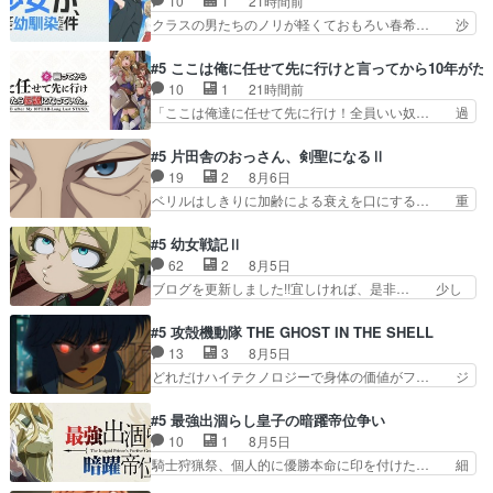
10
1
21時間前
みたら、描きたくなっ… 最近雰囲気変わってきた
ご近所さん♡こんな姿でビ… 足らん、足らんぞぉ
クラスの男たちのノリが軽くておもろい春希… 沙
な…江ノ島を聖地巡…
ぉぉ!!!特に透過光と… 超常の存在を信じる日向と
紀は隼人への片思いを拗らせているタイプ… みな
友隆の出会いが夏… ダラさんの6本の腕ってそう
もちゃんが透けブラしててびっくりして… レベル
#5 ここは俺に任せて先に行けと言ってから10年が
いうことだった… もしかしてもしかしてが全てあ
のキャラが登場。相変わらず顔や体の… 隼人が春
10
1
21時間前
りまして『お… 『過去回想①』しっかり男の子系
希の級友を巻き込んだイジりに動じ… 第５話を
「ここは俺達に任せて先に行け！全員いい奴… 過
趣味の薫◎…
U-NEXTで視聴しました。視聴… ラブコメで天然
去、あとを託したロックが今、2人にあと… 木下
ジゴロというかナチュラルヒ… みなもと仲良く話
鈴奈（@0suzuna0）が【マリー… 村ごと乗っ取
#5 片田舎のおっさん、剣聖になるⅡ
す隼人を見てなぜか不安に… 無理なダイエットは
られてたら流石に気付かないか… 《漫画版少し読
19
2
8月6日
禁物だけど、なかなか結… 「これからもお手入
んだことある》エリックとゴ… ロックは敵に容赦
ベリルはしきりに加齢による衰えを口にする… 重
れ、がんばりゅ」ありが…
無くブスっといくから気持… 勇者パーティー再結
ねた歳のせいにしていた限界を超えて命の… いい
成して先にいけで激アツ… 爆縮、幻覚、主人公結
んじゃないですか。魔物の群を発見した… アマプ
#5 幼女戦記Ⅱ
構エグいことするよな… ねぇ猫耳ガール、敵の根
ラにて視聴終わり！サーベルボア討伐… を言い訳
62
2
8月5日
城に乗り込む事を同… 世もや替えが利くと復活P
にしたくないものですねwボア狩り… 先生として
ブログを更新しました!!宜しければ、是非… 少し
とは？！もう来週…
のベリルが好きだけど、今回みた… 4人だけでサ
でもマシな負け方を選んだゼートゥーア… ゼート
ーベルボアを狩りに行く。野営… ・実家周辺でサ
ゥーアの唯一の手駒が強すぎる笑あお… 私にとっ
#5 攻殻機動隊 THE GHOST IN THE SHELL
ーベルボアが暴れてると聞い… ちょっと年齢の事
て完全にご褒美回ゼー様の葉巻シー… やはりター
13
3
8月5日
を言いすぎとゆーか言い訳… ベリルの母もやはり
ニャが後方指揮だと展開に迫力が… “貧乏籤百連
どれだけハイテクノロジーで身体の価値がフ… ジ
只者じゃなかったかベリ…
無料ガチャ”100連でも1回… 2期入ってから地味
ャミングも伏線になるかと思った回想シー… フチ
だよね。ただでさえ幼女… 「餌になってもらわね
コマだいぶ理性持ち始めた。この世界の… 原作読
#5 最強出涸らし皇子の暗躍帝位争い
ばならぬ」って言葉に… ゼートゥーア左遷によっ
んだのもう何年も前なのに、覚えてる… コイルの
10
1
8月5日
て参謀本部の連携が… 緊張感ある戦闘描写とギャ
汚職を突き止めるべくバトーの指導… やまとん1
騎士狩猟祭、個人的に優勝本命に印を付けた… 細
グ今週の『有能な…
号はどこの部分で使うのだろう？… 日本とロシア
かい設定を考えるのが面倒な時は古代魔法… エル