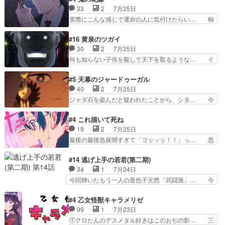
タ教育のせいで瑞佳がヒモカス… 伊万里ちゃんの
躍、敵を圧倒ってのはおおよその流れだ… キュア
33
2
7月25日
人前での苦手意識を抱えなが… 第４話をｄアニメ
エクレール初変身＆初戦闘。プリキュ… キュアエ
実際にこんな感じで運命の人に気付けたらい… 柚
ストアで視聴しました。視…
クレールは強いが力を制御できない… キュアエク
子は玲夜の屋敷に住む事になり使用人達は… 運命
レール可愛く最強つよい!!!!… 緊張感があるけどピ
の花嫁は一見すると甘い夢、理想の天国… 玲夜さ
#16 黄泉のツガイ
ッコロで始まってちょっ… バカおもろいやん
んのご両親の登場ですこの世に数多い… 玲夜のお
30
2
7月25日
www実質まどマギやんけ… しかも実質的にエク
父さんが石田彰だったことに驚きを… 主人公自分
何も知らない子供を殺して天下を取るような… イ
レールが倒したビルであ…
の立場わかって無さすぎやしまた… ヨミツガと
ワンの刀が斬った者の中にまさかの…影森… 激し
BLEACHは完全に豪華な展開… 透子ちゃん、柚
いバトル回の最後に、予想外の引きシン… これっ
#5 天幕のジャードゥーガル
子にも優しいし可愛いしこの… ユキノさんから玲
て作者が描きたいのは"ユルの物語"… デラさんの
40
2
7月25日
夜の父親の話で、そのイメ… あやかしの頂点に立
秘密がちょっとわかった回、正直… 左さんと刀持
ジャダ石を盗んだと疑われたことから、シタ… 今
つ鬼龍院家の現当主が息…
ちさんが対決♪あとどこぞのじ… 何処も彼処も言
回のシタラは表情が豊かで、モンゴルでの… だい
ってる事が全部嘘じゃ無さそ… 戦況が目まぐるし
ぶややこしいことになってたオープニン… テンポ
#4 これ描いて死ね
く動いていてずっと胸が熱… 同時視聴｜
も良いし毎話良いところで引くから全… 盟友ドレ
19
2
7月25日
DaemonsRealm｜リア… これまで騙していた東
ゲネ后との出会い。次週のドレゲネ… さて、登場
最後の最後急展開すぎて「ゴッッッ！！」っ… 思
村を捨てて新郷家に来…
人物多いけどついていけるのか私… 今回は遂にド
ってた以上にセリフとかしっかりした漫画… 今回
レゲネ登場という話彼女の在り… チャガタイ兄さ
は泣かなかった！漫画描きのハウツー回… この作
#14 逃げ上手の若君(第二期)
んがめっちゃ可愛かったなド… まさかの展開にめ
品はこういうのをズバッとキメるの上… 藤子不二
34
1
7月24日
ちゃくちゃテンション上が… チャガタイの所へ密
雄に親しんだ人にはとてもフィット… 赤福のヌル
今回輝いたもう一人の亜也子天然「武闘派」… 今
偵に行ったはずがドレゲ…
ヌルした動きとかネームを褒めら… 漫研が気にな
回は強敵小笠原貞宗と時行の対面内容盛り… 言い
って仕方ない先生がかわいい。… 漫画のノウハウ
逃れすら逃げ上手亜也子のアシストに支… そう
#4 乙女怪獣キャラメリゼ
から新たな仲間まで。本作品… 今回エンディング
か、亜也子もまだ9歳なのか‥ときゆき… 「亜也
99
1
7月23日
テーマが流れるのが早い（… この作品の世界に
子のドキドキ・大作戦！・長寿丸を一… 目玉と耳
①クロたんのデスメタル好きはこのおぢの影… 三
も、一応デジタルという概…
を相手に言葉で繰り広げる戰もノラ… 時代設定ど