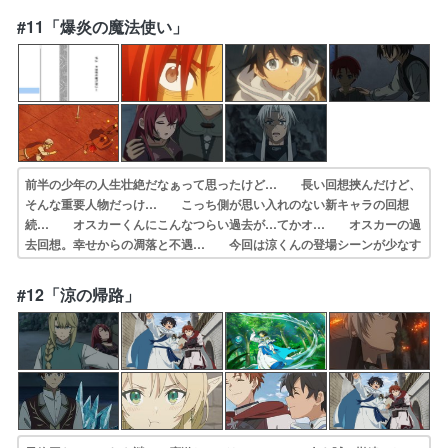
んそんな絶望顔になるほど主人公へ… 帰宅してからもう一回見たセー
#11「爆炎の魔法使い」
ラさんの絶望… いやー、面白くなってきたよ何話までやって…
前半の少年の人生壮絶だなぁって思ったけど… 長い回想挾んだけど、
そんな重要人物だっけ… こっち側が思い入れのない新キャラの回想
続… オスカーくんにこんなつらい過去が…てかオ… オスカーの過
去回想。幸せからの凋落と不遇… 今回は涼くんの登場シーンが少なす
ぎた＞＜… 主人公が出ると強すぎるからなぁどこにいる… 今回は
オスカーの過去について…盗賊の襲撃… 爆炎の魔法使い=オスカーの
#12「涼の帰路」
過去のエピソー… 勘違いでいい人側の人間と戦わせるためとは…