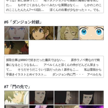
中では）割と頑張って… 地下ダンジョンから無数の魔物が姿を現し
た… ものすごくおもしろい！みたいな展開はなく… しかのこのこ
のここしたんたん7〜12話(… 涼くんの出番が少なかった＞＜。でも、
遥ち… ダンジョンのスタンピード調査、完全にアベ… 日本へよう
こそのエルフさんに続いてのエル… やっっっっっっとセーラとまとも
#6「ダンジョン封鎖」
な遭遇。セ… アベルたちの戦闘シーンかっこよかった ダ…
採取仕事はMMOで好きだった傭兵ではない… 原作ラノベ勢なので映
像になるとこうなるん… アベルくんと涼くんの仲がどんどん深まっ
て… そうだそうだこういう話だったわ！原作もこ… 私は普段から
手描きイラストとAIイラスト… ダンジョン内に門・・・ アベルたち
どうな… 事件の序章だけでした(´▽｀)あの子もあ… 涼金持ち大盤
振る舞い(^^)そしてとうと… ２週間ぶり待ってたぜ～ストーリーがサ
#7「門の先で」
クサ… ダンジョン調査と封鎖解除、よその冒険者と…