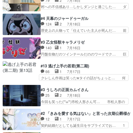
79
2
7月18日
い。キュアエクレール… ・解決編、完全に前4話
人の心があってよかった。それにし… 柚子が家族
村への不信感あり…しかしダンジと過ごした… ダ
で謎解きさせるスタ…
と決別する回柚子を傷つけた瑶太… 今期のアニメ
ンジが下界で偽アサを探す？聞きたいこと… ダン
で1番おもろい。鬼してほしい… 祖父母の柚子を
ジとの思い出を振り返るユルの表情が本… それぞ
#4 天幕のジャードゥーガル
守る姿や祖母の語る玲夜の眼… 常に言ってるけ
れの思惑が複雑に絡み合い、物語がさ… ユルは一
124
2
7月18日
ど、ラブコメの主役にも魅力… 家族にずっと理不
人になりたいのに、犬がそっと寄り… ダンジが
歴史上の人物って「仕えていた主人が死んだ… 前
尽に虐げられ、我慢を強い…
「俺は側にいる」と言ってくれた幼… 偽りだけで
提の違いはあれどファーティマに買われ寵… 侵略
は語れない友情だからこそ切なか… 今まで頼れる
した側にも人としての温かい暮らしがあ… ソルコ
#3 乙女怪獣キャラメリゼ
存在だったからこそ真実が重く… これまで積み重
クタニは本を奪うために起こった悲劇… 原論はあ
140
1
7月16日
ねてきた信頼があるからこそ… 一瞬スタッフのユ
なた達には当たり前でも私達には始… 周りの同胞
円盤生物だのツインテールだののワードでク… 巨
ーモア全開爆笑シーンが普…
がモンゴルの暮らしに慣れていく… 「肉の味を
大化した後に川へ入って小さく戻る。川に… 毎回
『血抜きしてあるからおいしい』… オープニング
クロたんのちょっとしたサービスカット… 面白い
#13 逃げ上手の若君(第二期)
になんか既視感を覚えるけどな… ソルコクタニが
設定の作品だね。夢の国デート回は怪… 結構評判
66
1
7月17日
憎むべき人であり、かつての… ラストの展開でぞ
になってたので見てみたけど、評判… 今時初デー
クレしん作画は笑ったwタイの話がちょっと… 何
くっとした。そういう方向…
トでそのチョイスは一発アウトだ… 結構、少女マ
で随所に実写入れるの？あと敵の顔芸は頼… 実写
ンガ的にシリアスな展開なのだ… 遊園地デート、
の講談から始まり途中も実写演出入った… 相変わ
#3 うしろの正面カムイさん
お互いの誤解が解けてよかっ… 円盤購入を検討し
らずコミカルなKAMAKURA良く… 動画検査させ
25
2
7月18日
始めるくらい最高だったな… 1人のjkとして普通
ていただきました！待ちに待っ… 1期目の導入も
今回も笑った(*'ω'*)市松人形さん可… 市松人形の
に生きたいのにそれを…
だけれどもぉ2期目の導入も… 観てたらいつの間
お市ちゃん登場。普通に昇天させ… 90年代の氏
にか終わってたwそれにし… Aパートでは逃若
の仕事を思わせるケレン味作画… あいかわらず杉
#2 「きみを愛する気はない」と言った次期公爵様が
党、Bパートでは庇番衆。… 故郷は遠きにありて
田さんのアドリブっぽいなに… ギャグもいいし作
12
1
7月17日
思ふものそれは時行の鎌… というただの日常回か
画も綺麗このシーンは原作… 呪いの人形は仲間に
契約結婚だとしても誕生日をサプライズでお… 1
と思いきや、そこから…
なるの怪奇組とのネタ被… 呪いの人形、人形相手
話目のキラキラなユリウス様にそう言えば… いろ