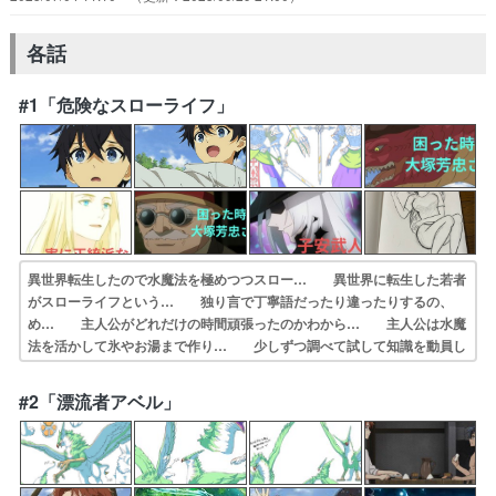
各話
#1「危険なスローライフ」
異世界転生したので水魔法を極めつつスロー… 異世界に転生した若者
がスローライフという… 独り言で丁寧語だったり違ったりするの、
め… 主人公がどれだけの時間頑張ったのかわから… 主人公は水魔
法を活かして氷やお湯まで作り… 少しずつ調べて試して知識を動員し
て強くな… 現世で事故により命を落とし、行き着いた先… って思
ってたら2話出でるやんけ。最初が面… なろう枠、異世界転生枠喋る
#2「漂流者アベル」
んかい、友好的… 隠し属性「不労」というから、毎日スライム…