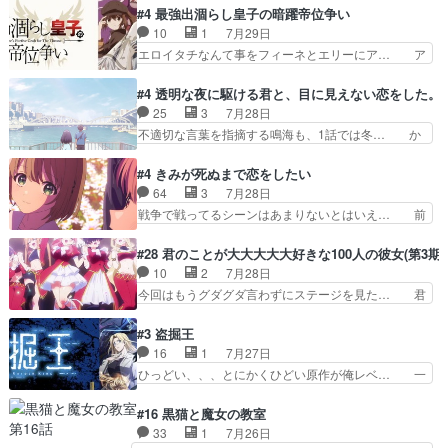
利な講話条件を引き出すため… コンコルド効果に
見た目もうただのロボでしかないんだよ… 俺らの
#4 最強出涸らし皇子の暗躍帝位争い
油を注ぐターニャの勝利軍… 犠牲を払っても良い
汗拭きそりゃいやだろwwバトー＆ト… イノセン
10
1
7月29日
ならお前たちが前線へ行… 戦闘がアッサリし過ぎ
スの元となった回だけど、ガイノイ… アダム・リ
エロイタチなんて事をフィーネとエリーにア… ア
じゃない？戦争がメイ…
ンクやジェイムスン(教授)型サ… アンドロイドも
ルも気付かなかった事を…フィーネは自分… モン
おっさんの汗を拭くのは嫌や… 押井守監督のイノ
スターを呼ぶ笛？黒幕は狩猟祭とは関係… 平凡な
#4 透明な夜に駆ける君と、目に見えない恋をした。
センスの土台になったエピ… コミカルなのにも慣
少女に見える眼鏡w眼鏡属性は持ち合… 神アニ
25
3
7月28日
れてきました。１話でし… ロボットの反乱は今と
メ、ケテーイ！「騎士狩猟祭、前夜の… フィーネ
不適切な言葉を指摘する鳴海も、1話では冬… か
なっては良くある話し…
がアルノルトに活躍してもらいたが… 第４話を
けると鳴海のやり取り微笑ましいw良い奴… どう
ABEMAで視聴しました。視聴に… 第４話、アル
接していいのかわからず戸惑うかけるも… 盲目だ
#4 きみが死ぬまで恋をしたい
とフィーネの２度目のデート出… マジできな臭い
と相手の表情も分からないからどう思… 今期のバ
64
3
7月28日
ぞ帝位争い。姉からの刺客を… ふぃーねと町の様
ックナンバーみたいなOPアニメ。… 初デートで
戦争で戦ってるシーンはあまりないとはいえ… 前
子を見に行ったら町中で窃…
冬月を笑わせようとする姿も冬月… 特に大きな事
回までにあまり見れなかったようなシーナ… ミミ
件やイベントが起きるでもなく… 初デートで冬月
の存在で揺らぐ14クラス約束された死… ミミの
#28 君のことが大大大大大好きな100人の彼女(第3期)
を笑わせようとする姿も冬月… 3話までは主人公
秘密をあっさり受け入れたのは拍子抜… 蘇生魔法
10
2
7月28日
がどうでもいいことでずっ… 花火購入に浅草へ…
って下衆い国なら進退窮まったら手… 蘇生魔法ヤ
今回はもうグダグダ言わずにステージを見た… 君
行き当たりばったり訪問…
バイけどミミいなかったら詰んで… アニメオタク
のことが大大大大大好きな１００人の彼女… 100
あるある：作中に花が登場する… ご視聴ありがと
カノ版ラブライブ！？こういうのは人… 俺、みん
#3 盗掘王
うございました！アリとセイ… ごめん、そういう
なのレッスン動画をDVDが焼きき… アナウンス
16
1
7月27日
話がしたい作品じゃないの… 第４話感想：その口
役で出演いたしましたみんなのア… 恋太郎ファミ
ひっどい、、、とにかくひどい原作が俺レベ… 一
止め効果あるかな？ミミ…
リーがガチでアイドルに挑戦！… ギャグギャグし
般人が巻き込まれることもあるのか結構面… 久野
くもド直球で泣ける回来たな… 【完全初見】100
美咲さんと言えば幼女！アイマスの市原… 遼河は
#16 黒猫と魔女の教室
カノGirlfrien… 『アイドル伝説恋太郎ファミリ
目的の為には人命も軽視するタイプの… 4つのス
33
1
7月26日
ー』にて「ア… 安木路佐ウル子役で出演いたしま
キルが揃う。広い墓を捜索中、遼河… 村正はそん