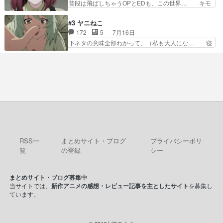
普段は飛ばしちゃうOPとEDも、この世界… キモ
見つけて悪だくみを策略…
での対決のエピソード。そうなっ… ポリスホッパ
い自覚あるくせに弁えを知らない男。未… ほんと
ーの仲の良さがとても良いエン… 現状特に面白く
にヒロイン（山田/田山）のアンニュ… こんどは
#3 ヤニねこ
はない3話も大差なかったら… うーん…キャラが
そっちが機嫌わる。永遠に気づかん… 昨日は寝落
172
5
7月16日
どんどん出てくるが紹介が… お話が平坦なのよ
ちしてしまったので都合の良い女… 新卒で泣かせ
下ネタの意味全部わかって、（私も大人にな… 寝
ね。なんかこう内輪だけで…
て怒られたり煙草の匂いにがっ… 2人(1人)と近づ
ゲロってそんなヤバかったんか。じゃ、寝… 生活
く距離。別人だと思って… うん、確かに"にぶす
終わってるけど猫だから運動能力高いの… 相変わ
木"だwwこんな分か… あれだけ怒り心頭の花嫁ア
らずひたすらに汚くて下品なエピソー… 最初の職
ニメだっただけに… ドキっとするし、好きになっ
場をやめて、どうしようもなくふさ… 今回はカン
ちゃうここの田…
サイとアルちゃんが登場しました… 寝る前に「ヤ
スすう」2話を観ました。やは… 子供達を時節柄
サッカーで悩殺、大家は獣人… この前会社の後輩
が電子タバコだったのにコ… …マジかよ…酒出て
きたやん…飲み方が奴に…
RSS一
まとめサイト・ブログ
プライバシーポリ
覧
の登録
シー
まとめサイト・ブログ募集中
当サイトでは、
新作アニメの感想・レビュー記事を主としたサイト
を募集し
ています。