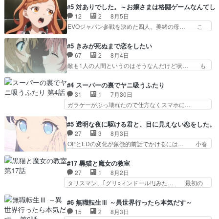
が絡む政治の話かつ色々な用語… 第５話を
ナがチートすぎる笑アルは最初から自分… プラネ
#5 対ありでした。～お嬢さまは格闘ゲームなんてし
primevideoで視聴しまし… 前回同様『イノセン
ット・ウィズ展開アツいな「騎士狩猟… 麦茶どこ
12
2
8月5日
ス』を含む押井・神山版… 第５話「EPISODEラ
ろかタイトル通り麦茶の出涸らしぐ… 第５話を
EVOジャパン参戦を決めた四人。美緒の母… こ
ストの母親の気持…
ABEMAで視聴しました。視聴に… 復讐に燃える
の作品に唯一足りないと思ってた(無くて… 見た
吸血鬼兄弟の弟ですいいキャラ… クリスタ皇女
目は気品溢れてるのに中身は…美緒ママ… テー
#5 きみが死ぬまで恋をしたい
が“萌え”なのでこの娘が皇帝… ウサギ好きそうな
マ：格ゲー大会に行くには？感想は、美… 大会を
67
2
8月4日
王女殿下がかわいい。幼馴… ついに始まった狩猟
前に格ゲー熱が高まる一方、百合の本… 東京で開
敵も1人の人間というのはそうなんだけど状… も
祭。エルナの活躍で上位…
催される格ゲー大会に参加すること… Japanに向
う着れないからってどういう意味だろうな… ミミ
けて外泊届にサインをもらっ… 長崎から大会のた
を人間に戻して欲しいでも自分達が代わ… ご視聴
#4 スーパーの裏でヤニ吸うふたり
めに東京へ!/でも観光よ… 旅の支度全部やってく
ありがとうございました見るたびに切… 誰かと思
31
1
7月30日
れる先輩、なんだかん… 第５話をｄアニメストア
ったらちゅー先輩か。しれっと相方… 第５話感
ガラケーがぶっ壊れたので仕方なくスマホに…
で視聴しました。視…
想：コ□した相手にも家族や…､戦… つらい回
佐々木さんとは同い年くらいに思ってたけど… や
だ……つらすぎる……。エスタ先輩… 今週のシー
はり出オチ感が否めず、エピソードの打率… 田山
#5 透明な夜に駆ける君と、目に見えない恋をした。
ナとミミも可愛かった2人の関係… 確かに相手に
さんが佐々木さんに沼っていく…こんな… 佐々木
27
3
8月3日
も家族や大切な人はいるけど、… 白シャツが作業
さん、腕フェチなんですね笑最近まじ… 佐々木が
OPとEDの変化が象徴的前話でかけるには… 小春
着みたいなもんなんですかね…
ガラケーからスマホに変えるって、… もうドラマ
の透明なモヤのかかった世界。どんな女… そう
版孤独のグルメファンコンテンツ… 「お腹冷えち
か、こんな風に見えてるのかぁ。かける… 完全な
#17 黒猫と魔女の教室
ゃわない？佐々木さんの優しさ… 先行で見た時よ
両片思いになりましたねぇ…OPとE… 余計な物
27
1
8月2日
り2人のやり取りに癒しを感… ABEMA版の7〜8
は描かず白く靄がかった小春ちゃん… 光も感じな
タリスマン、｢グリ○ィンドール!!｣みた… 最初の
話佐々木が実年齢以上…
い完全な盲目なんやね…おめかし… 母役に能登さ
障害ゴーレムを全員で力を合わせて倒… アリアは
んって禁じ手使ってきたー！E… 今回は小春視点
ホントスピカが大好きだよね。ツン… 一等級ポテ
#6 無職転生Ⅲ ～異世界行ったら本気だす～
も描かれていて良かった本当… 股に海豚を挟み水
ンシャルのアリアちゃん可愛くて… そういや、ア
15
2
8月3日
上バスでの会話を反芻…恋… OPEDとも無人バー
リアは能力は最上級のくせに、… とうとうアリア