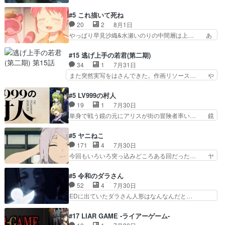
くろ首さんも油舐めてなかった？白雪碧さ… 今日
叉)が凄いのではなく客が凄い… 田楽と猿楽の獅
も1日お疲れ様でした～───昨晩～今… 幼女に拾
#5 これ描いて死ね
子舞勝負。鬼夜叉は猫の動き… 登場人物の我が強
われたお市ちゃんの恩返し。化け猫… 役にて出演
20
2
8月1日
い。新しい獅子舞に拘って… 第５話を
させていただきました。ジョアン… トイ・ストー
やっぱり早見沙織&水瀬いのりの中間層は上… あ
primevideoで視聴しまし…
リーみたいな始まり。流石に除… 猫相手になんで
れ光って漫研入ることになってたんだっけ… 登場
そんなに…と思ったらそうい… いつもと違って少
人物が増えてわいわいしたところが好き… 初コミ
#15 逃げ上手の若君(第二期)
し良い話化け猫は油が好物… 今回はあかやし1体
ティアで２０冊刷りは妥当だよね。俺… 藤森さん
34
1
7月31日
のみで15分。金持ちの… 今更だけど霊が性行為
のママ向けの漫画で、また涙腺が⋯… 〜漫画に
また突然実写をはさんできた。作画リソース… や
で祓えることは何とな…
「想い」をこめよう｣娘に漫画であ… 何回この作
るべきことが逃げる事と分かると水を得た… 30
品に泣かされるのだろう。光が藤… ホテル泊まっ
歳まで童貞だと魔法使いになれるという… こっち
#5 LV999の村人
てコミティアっていいなあ。同… コミティア参加
の諏訪の三大将もまたクセが強いw色… 頼重が完
19
1
7月30日
のしおりを徹夜で作る先生(… お母さん、娘にあ
全にブレーンだよね毎回敵キャラが… 弧次郎「欲
単身で戦う鏡の元にアリスが街の冒険者率い… 鏡
んな漫画描かれたら泣いち…
を我慢して強くなれるなら大飯食… 変化球な演出
浩二はゲーム世界に飲み込まれた転生者と… みん
も交えながらの状況説明が本当… LOで参加させ
なががんばってくれたアリスの父ちゃん… 成長限
#5 ヤニねこ
ていただきました！最終的に… この高らかなDT
界が999である村人と定めた上位存… 大規模バト
171
4
7月30日
宣言、合田一人に通じるも… この作品は近年稀に
ルシーンなのに会話してばっかり… やっぱり勇者
今回もいろいろ突っ込みどころある回だった… ヤ
見るおっさんキャラの充…
より強かったか笑統率力LV9… 普通の人間の親子
クのクワガタ取りの話が尋常じゃない雰囲… 妹子
やーん総務課長と娘の女子… これがこの世界の仕
ちゃんの恋愛話をしたり、タバコを生産… ここう
#5 令和のダラさん
組みか‥Lv200帯の… そのために役割を超越する
っすら思ったことズバリ言ってくれて… おかし
52
4
7月30日
者の出現させるた… アリスのお陰で他の勇者達も
い、さわやかだ 世話好きの陰に支配… ヤクねこ
EDに出ていたダラさん人形はなんなんだと…
共闘してくれ魔…
のクワガタ取りの話見て切なくなっ… 普段は選別
『ダラさんと呼ぶ者が生まれた日』をダラさ… 陰
された4～600レスを2,30… 隠し方が密売人のそ
惨な過去がきっちり現代に継承されている… ダラ
#17 LIAR GAME -ライアーゲーム-
れww唐突な作画力の正… なんか今日はかなり一
さんと姉弟の母との出会いの話やはりダ… ダラさ