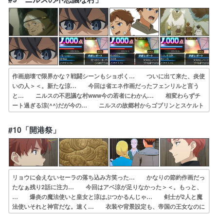
あっさりですね… カレーなのか、カリーなのか。単語が定まら…
作画崩壊で限界かな？戦闘シーンもショボく… ついに出て来た、炎使
いの人＞＜。新たな涼… 今回は省エネ作画だったフェンリルと言う
と… ニルスの不思議な村www今の若者にわかん… 相変わらずチ
ート過ぎる涼(^^)だが今の… ニルスの故郷村からゴブリンとスケルト
ンの… ゴブリンの巣を見つけるために、一人だけゴ… スケルトン
アークが一生すっ転んでたのは笑… ・ブルーモーション(名誉伝説)・
#10「開港祭」
たゆたう… 作画めちゃくちゃ質が落ちてきてる？OPの…
リョウに会えないセーラの落ち込み方笑った… かなりの節約作画だっ
たなぁ残り2話に注力… 今回はアベ涼が足りなかった＞＜。もっと、
… 爆炎の魔法使いと皇女と涼はぶつかるんじゃ… 剣士が2人と魔
法使いそれと神官だな。速く… 衣装や背景設定も、帝国の王女なのに
衣装が… アベルは剣だけかと思ったが、一応、弓も使… エルフさ