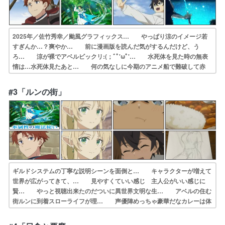
2025年／佐竹秀幸／颱風グラフィックス… やっぱり涼のイメージ若
すぎんか…？爽やか… 前に漫画版を読んだ気がするんだけど、う
ろ… 涼が裸でアベルビックリ:(；ﾞﾟ'ωﾟ'… 水死体を見た時の無表
情は…水死体見たあと… 何の気なしに今期のアニメ船で難破して赤
毛… ねこに転生したおじさんホテル・インヒュー… この作品好き
で、早稲田文学部卒の作者の言… 異世界転生で初期メンバーが男二人
#3「ルンの街」
って珍し… パーティに女がいない男2人の冒険でも十分…
ギルドシステムの丁寧な説明シーンを面倒と… キャラクターが増えて
世界が広がってきて、… 見やすくていい感じ 主人公がいい感じに
賢… やっと視聴出来たのだついに異世界文明な生… アベルの住む
街ルンに到着スローライフが理… 声優陣めっちゃ豪華だなカレーは体
重気にす… やっぱり雰囲気といいキャラクターといい作… もしか
してあのデュラハンって精霊王だった… アニメとか久しく観てなかっ