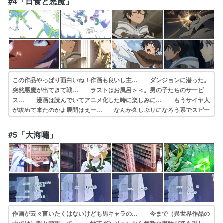
#4「日食と悪魔」
たけどマンガと… ギルドに入るとモブ冒険者たちの衣装みんな…
この作品やっぱり面白いね！作画も良いし主… ダンジョンに潜った。
突然悪魔が出てきて戦… ラストはお風呂＞＜。男の子たちのサービ
ス… 漫画は読んでいてアニメ化した時に楽しみに… もうサイヤ人
が攻めて来たのかよ展開はえー… なんか久しぶりになろう系でスピー
ド感ある… レオノールｷﾀ━━━━(ﾟ∀ﾟ)━━━━… 話やキャラク
ターは好きだけど、戦闘シーン… 日食で人が消え悪魔が出現ってペル
#5「大海嘯」
ソナ3の… 男同士で仲良く入浴するシーンとかええねん…
作画が云々言いたくはないけども男キャラの… 今まで（異世界作品の