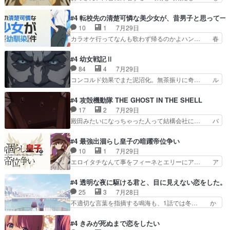
ゲー対戦よりテストの方がよっぽど… 真剣に授業
いさん、ベリル、副団長、年長者が強い順… 底知
を受けて、夜は珠樹の部屋で格ゲ… 来たる定期テ
れない爺さんには夢が詰まってると思う… クル
#4 転校先の清楚可憐な美少女が、昔男子と思って一
ストに向けて勉強会！美緒ちゃ… 受験勉強と戦闘
ニ、ヘンブリッツ、ミュイと一緒におっ… 帰省、
10
1
7月29日
の2択なら戦闘を選ぶ娘w美… 勉強嫌いでバトル
お供ヒロインはクルニ。順番的には確… 父親から
カラオケ行ってなんも歌わず帰るのかよハン… 春
を選ぶって、ひぐらしの沙…
手紙が来た。サーベルボアの退治の… ここでヘン
希ちゃんの私服、めっちゃ可愛いぞ！！！… どう
ブリッツくんが同行するのが変で… ・ベリル、実
やらあの女優さんが春希のお母さんのよ… 春希ち
#4 幼女戦記Ⅱ
家に帰ることに・ベリルはミュ… おっさんの親と
ゃん姫ちゃんに野菜の子も凄え可愛い… 隼人くん
84
4
7月29日
なるとお爺ちゃんだよね孫扱… ・ベリル、実家に
のスマホを買いに行ってたけど完全… 第４話を
コンコルド効果でまた泥沼化。無茶振りに奇… ル
帰ることに・ベリルはミュ…
U-NEXTで視聴しました。視聴… スマホを買うた
ーデルドルフ中将自らが行う煙草と葉巻は… ブロ
め、都心で待ち合わせをした… OP曲きっかけで
グを更新しました!!宜しければ、是非… 計画通り
#4 攻殻機動隊 THE GHOST IN THE SHELL
見始めてたけどなんだかん… いきなりシリアス展
にはいかないね笑やり遂げた(ほぼ… 今回もター
17
2
7月29日
開ぶち込んでくるじゃん… 春希の家庭事情は複
ニャに不都合なことがあったりし… 白髪の男性が
殿田みたいになっちゃった人って結構会社に… バ
雑。食事とか隼人が親身…
語った家族を失った喪無感が、… 連邦に対して有
トーがカッコいいと思ってたら、トグサが… あの
利な講話条件を引き出すため… コンコルド効果に
見た目もうただのロボでしかないんだよ… 俺らの
#4 最強出涸らし皇子の暗躍帝位争い
油を注ぐターニャの勝利軍… 犠牲を払っても良い
汗拭きそりゃいやだろwwバトー＆ト… イノセン
10
1
7月29日
ならお前たちが前線へ行… 戦闘がアッサリし過ぎ
スの元となった回だけど、ガイノイ… アダム・リ
エロイタチなんて事をフィーネとエリーにア… ア
じゃない？戦争がメイ…
ンクやジェイムスン(教授)型サ… アンドロイドも
ルも気付かなかった事を…フィーネは自分… モン
おっさんの汗を拭くのは嫌や… 押井守監督のイノ
スターを呼ぶ笛？黒幕は狩猟祭とは関係… 平凡な
#4 透明な夜に駆ける君と、目に見えない恋をした。
センスの土台になったエピ… コミカルなのにも慣
少女に見える眼鏡w眼鏡属性は持ち合… 神アニ
25
3
7月28日
れてきました。１話でし… ロボットの反乱は今と
メ、ケテーイ！「騎士狩猟祭、前夜の… フィーネ
不適切な言葉を指摘する鳴海も、1話では冬… か
なっては良くある話し…
がアルノルトに活躍してもらいたが… 第４話を
けると鳴海のやり取り微笑ましいw良い奴… どう
ABEMAで視聴しました。視聴に… 第４話、アル
接していいのかわからず戸惑うかけるも… 盲目だ
#4 きみが死ぬまで恋をしたい
とフィーネの２度目のデート出… マジできな臭い