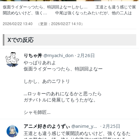
仮面ライダーっつたら、特訓回よなーしかし… 王道とも違う感じで展
開読めないけど、強く… 中尾は強くなったみたいだが、他の二人は
何… また濃いヤツが出てきたと思ったら……中尾… このショッカ
2026/02/22 13:40
2026/02/27 14:10
ー量産は賢いやり方。修業して… 延々とおっさん3人組の半裸修業を
見せられ… いつになく妙に男臭い展開と思ったら、シリ… 蝙蝠男
のやり方はなんというか・・・。そし… 中尾は差を目の当たりにす
Xでの反応
る。軍鶏との戦い… 中尾の修行パートが熱くて笑えて最高だった…
りちゃ丼
myachi_don
2月26日
やっぱりあれよ
仮面ライダーっつたら、特訓回よなー
しかし、あのニワトリ
…ロッキーのあれになるかと思ったら
ガチバトルに発展してもうたがな。
シャモ師匠…
アニメ好きのようずぃ
anime_youzy
2月25日
王道とも違う感じで展開読めないけど、強くなるた