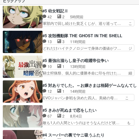
ピックアップ
下、愛の力（物理…
後まで最高に面白かった！ 関係… 2日間で10K
負けた〜ジャグラーは深いな… 見事に蝙蝠男を倒
#5 幼女戦記Ⅱ
して綺麗に終わった良い最… 最後まで見て分かっ
42
2
5時間前
た点・ショッカー怪人は… ユリコさん、今回はシ
軍部内で回し続けた貧乏くじが、巡り巡って… こ
ャイニングウィザード…
うしたらいいと思います！→よし採用、で… 最高
統帥会議での無礼な態度から左遷される… 運命に
#5 攻殻機動隊 THE GHOST IN THE SHELL
絡め取られ翻弄されるターニャの心理… ゼットゥ
13
3
11時間前
ーアが事実上の左遷。理不尽だけど… ターニャの
どれだけハイテクノロジーで身体の価値がフ… ジ
安定したものが崩れてゆく一体今… 更なる有利な
ャミングも伏線になるかと思った回想シー… フチ
条件をと欲をかき大規模攻勢と… 参謀本部を離れ
コマだいぶ理性持ち始めた。この世界の… 原作読
#5 最強出涸らし皇子の暗躍帝位争い
て東部へ送られても、ゼート… 相変わらずの苦労
んだのもう何年も前なのに、覚えてる… コイルの
10
1
13時間前
人で草ｗ来週はいいバトル… 第５話をｄアニメス
汚職を突き止めるべくバトーの指導… やまとん1
騎士狩猟祭、個人的に優勝本命に印を付けた… 細
トアで視聴しました。視…
号はどこの部分で使うのだろう？… 日本とロシア
かい設定を考えるのが面倒な時は古代魔法… エル
が絡む政治の話かつ色々な用語… 第５話を
ナがチートすぎる笑アルは最初から自分… プラネ
#5 対ありでした。～お嬢さまは格闘ゲームなんてし
primevideoで視聴しまし… 前回同様『イノセン
ット・ウィズ展開アツいな「騎士狩猟… 麦茶どこ
12
1
14時間前
ス』を含む押井・神山版… 第５話「EPISODEラ
ろかタイトル通り麦茶の出涸らしぐ… 第５話を
EVOジャパン参戦を決めた四人。美緒の母… こ
ストの母親の気持…
ABEMAで視聴しました。視聴に… 復讐に燃える
の作品に唯一足りないと思ってた(無くて… 見た
吸血鬼兄弟の弟ですいいキャラ… クリスタ皇女
目は気品溢れてるのに中身は…美緒ママ… テー
#5 きみが死ぬまで恋をしたい
が“萌え”なのでこの娘が皇帝… ウサギ好きそうな
マ：格ゲー大会に行くには？感想は、美… 大会を
67
2
8月4日
王女殿下がかわいい。幼馴… ついに始まった狩猟
前に格ゲー熱が高まる一方、百合の本… 東京で開
敵も1人の人間というのはそうなんだけど状… も
祭。エルナの活躍で上位…
催される格ゲー大会に参加すること… Japanに向
う着れないからってどういう意味だろうな… ミミ
けて外泊届にサインをもらっ… 長崎から大会のた
を人間に戻して欲しいでも自分達が代わ… ご視聴
#4 スーパーの裏でヤニ吸うふたり
めに東京へ!/でも観光よ… 旅の支度全部やってく