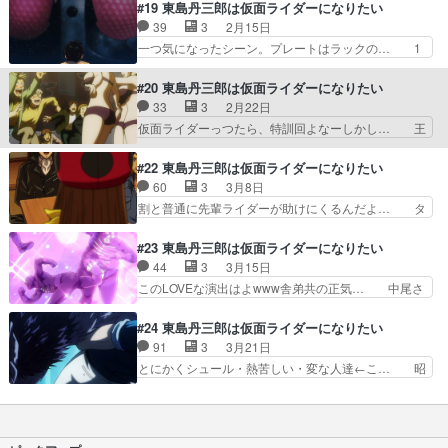
ッカーがスーパーヒーロー着地してる … 東島さ
#19 東島丹三郎は仮面ライダーになりたい
増殖はやっかいだしかし改… 道を見失ったら原点
ん強すぎだろ！！ってやつ、ショッカ… どさくさ
39
3
2月15日
回帰『仮面ライダー』の… 丹三郎の複雑な想い。
紛れにガールズの胸に飛び込んでる… 男女平等ラ
一つ気になったシーン。プレートはラックの… 1
トリオは警備のバイト…
イダーパンチ回やがな戦意喪失し… 中尾はショッ
号とV3にちゃんとツッコミ役がついて、… ライ
カーだけどやっぱ仲間になるの… ヤクザショッカ
ダーとして死ねるなら本望心してかかっ… ショッ
#20 東島丹三郎は仮面ライダーになりたい
ーvsアイドルショッカーの… 中尾達、女ショッカ
カーである中尾がメンツに加わるのに… 大変な葛
33
3
2月22日
ーになったコンバットガ… よくわからんうちに主
藤も負担もあったでしょう。私たち… 組のおっさ
仮面ライダーっつたら、特訓回よなーしかし… 王
人公（東島）復活でシ…
んは初登場時はめっちゃ喧嘩が強… ほぼ全部私怨
道とも違う感じで展開読めないけど、強く… 中尾
じゃねえか。「ライダーとして… 大根っぽくも見
は強くなったみたいだが、他の二人は何… また濃
#22 東島丹三郎は仮面ライダーになりたい
えるが水炊きに大根は入れん… だいたいフィクシ
いヤツが出てきたと思ったら……中尾… このショ
60
3
3月8日
ョンのヤクザって、だいた… ヨクサル作品の男た
ッカー量産は賢いやり方。修業して… 延々とおっ
割と普通に先輩ライダーが助けにくるんだよ… タ
ちだけのバカ話はハズレ…
さん3人組の半裸修業を見せられ… いつになく妙
ックルも合流していよいよ蝙蝠男との決戦… 6人
に男臭い展開と思ったら、シリ… 蝙蝠男のやり方
中ショッカー戦闘員2人って、どうなの… 今作も
#23 東島丹三郎は仮面ライダーになりたい
はなんというか・・・。そし… 中尾は差を目の当
いよいよ大詰めユリコ復活で全員集合… ユリコさ
44
3
3月15日
たりにする。軍鶏との戦い… 中尾の修行パートが
んの復活嬉しい。コトダマンの仮面… いよいよ蝙
このLOVEな演出はよwww舎弟共の正気… 中尾さ
熱くて笑えて最高だった…
蝠男との決戦間近盛り上がってき… アイドルが彼
んの愛のパンチで洗脳解けてて草あと… 中尾の子
女に、で揺れる中尾に「お前は… ライダーの再集
分たちは愛の鞭であっさり元に戻っ… ようやく怪
#24 東島丹三郎は仮面ライダーになりたい
結にタックル参上！②足バン… 兄貴・・・失恋は
人と勝負か。修行とか中尾さんの… 中尾の前に立
91
3
3月21日
するわ、バレルロワイヤル… “ショッカーが動き
ちはだかる洗脳された舎弟達だ… タックルとライ
とにかくシュール・熱苦しい・変な人達←こ… 昭
出した”いよいよクライ…
コの大迫力肉弾戦の横でフラ… 以下の作品を
和ライダーを観さされて育ったからこそめ… 最終
RASENWATCHに追加し… 中尾さんカズミンと同
回まででやっと1人の怪人を倒す（＝仮… テンポ
じ結末にならずによか… 中尾兄貴よく頑張った！
ある展開が求められる最近のアニメ制… 各キャラ
洗脳された子分たち… 中尾愛の拳で正気に戻る三
の側面も描かれ、やや群像劇になっ… 最初から最