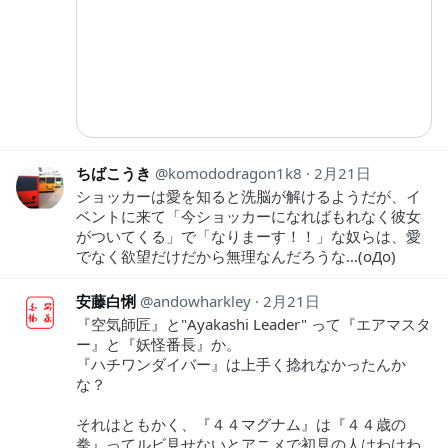
ちばこうき
komododragon1k8
2月21日
ショッカーは愛を知ると洗脳が解けるようだが、イ
ベントに来て「今ショッカーになればもれなく彼女
がついてくる」で「なりまーす！！」な奴らは、愛
でなく欲望だけだから無理なんだろうな…(oДo)
安藤白悧
andowharkley
2月21日
『空気師匠』と"Ayakashi Leader" って『エアマスタ
ー』と『妖怪番長』か。
『ハチワンダイバー』は上手く捻れなかったんか
な？
それはともかく、『４４マグナム』は『４４歳の
拳』ってルビ見せないとアニメで初見の人はわけわ