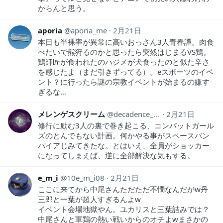
からんと思う。
aporia
aporia_me
2月21日
本日も半裸率が異常に高いおっさん3人青春譚。肉食
べたいで熊狩るのかと思ったら突然はじまるVS鶏。
鶏師匠が食われたのハジメが犬食ったのと似た辛さ
を感じたよ（まだ引きずってる）。eスポーツのイベ
ント？に行ったら謎の宗教イベントが始まるの嫌す
ぎるな…
メレンゲスクリーム
decadence_1990
2月21日
修行に励む3人の裏で巻き起こる、コンバットガール
ズのとんでもない計画。何かやる事がスペースバン
パイアじみてきたな。とはいえ、全員がショッカー
になってしまえば、逆に全部解決な気もする。
e_m_i
10e_m_i08
2月21日
ここに来てから中尾さんただただ不憫なんだがw丹
三郎と一葉が超人すぎるんよw
イベント会場地獄やん。ユカリスと三葉詰みでは？
中尾さんと軍鶏の熱い戦いからのオチよwまさかの