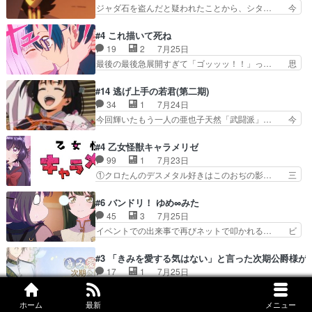
秘密がちょっとわかった回、正直… 左さんと刀持
ジャダ石を盗んだと疑われたことから、シタ… 今
つ鬼龍院家の現当主が息…
ちさんが対決♪あとどこぞのじ… 何処も彼処も言
回のシタラは表情が豊かで、モンゴルでの… だい
ってる事が全部嘘じゃ無さそ… 戦況が目まぐるし
ぶややこしいことになってたオープニン… テンポ
#4 これ描いて死ね
く動いていてずっと胸が熱… 同時視聴｜
も良いし毎話良いところで引くから全… 盟友ドレ
19
2
7月25日
DaemonsRealm｜リア… これまで騙していた東
ゲネ后との出会い。次週のドレゲネ… さて、登場
最後の最後急展開すぎて「ゴッッッ！！」っ… 思
村を捨てて新郷家に来…
人物多いけどついていけるのか私… 今回は遂にド
ってた以上にセリフとかしっかりした漫画… 今回
レゲネ登場という話彼女の在り… チャガタイ兄さ
は泣かなかった！漫画描きのハウツー回… この作
#14 逃げ上手の若君(第二期)
んがめっちゃ可愛かったなド… まさかの展開にめ
品はこういうのをズバッとキメるの上… 藤子不二
34
1
7月24日
ちゃくちゃテンション上が… チャガタイの所へ密
雄に親しんだ人にはとてもフィット… 赤福のヌル
今回輝いたもう一人の亜也子天然「武闘派」… 今
偵に行ったはずがドレゲ…
ヌルした動きとかネームを褒めら… 漫研が気にな
回は強敵小笠原貞宗と時行の対面内容盛り… 言い
って仕方ない先生がかわいい。… 漫画のノウハウ
逃れすら逃げ上手亜也子のアシストに支… そう
#4 乙女怪獣キャラメリゼ
から新たな仲間まで。本作品… 今回エンディング
か、亜也子もまだ9歳なのか‥ときゆき… 「亜也
99
1
7月23日
テーマが流れるのが早い（… この作品の世界に
子のドキドキ・大作戦！・長寿丸を一… 目玉と耳
①クロたんのデスメタル好きはこのおぢの影… 三
も、一応デジタルという概…
を相手に言葉で繰り広げる戰もノラ… 時代設定ど
石さんのキャラなんかミサトさんっぽいな… なん
うなってる笑目力が強すぎて睨ま… ときメモ画面
か好きになれんキャラだなぁ作品もイン… 相変わ
#6 バンドリ！ ゆめ∞みた
からのいらすとやは草だった。… 今回は亜也子回
らず生物学者には見えないわね響野君… 正体を知
45
3
7月25日
でしたね頼もしさと乙女らし… 貞宗、キモいギョ
らないのにどちりも肯定してくれた… 黒絵がハル
イベントでの出来事で再びネットで叩かれる… ビ
ロ目としか思ってなかった…
ゴンになっても、南を助けて大事… OPにデスボ
オラの次の一手が動き始めました。それに… ビオ
入ってるのは黒絵がデスメタル… 黒絵が男で唯一
ラがまじで何がしたいかわからん！先生… 陰キャ
#3 「きみを愛する気はない」と言った次期公爵様が
心を許す、母の友達である光… 黒絵の可愛さレベ
の間合いにスルっと入ってきて相手の… ビオラが
17
1
7月25日
ルが止まらない。南くんと… 黒絵の母とのやり取
都子さんを籠絡しに来ててやばいぞ… マネージャ
いいじゃないですか！どんどん仲良しになっ… 結
りでエヴァの加持さん思…
ー現実版初登場！バレーボールに… 藻掻きながら
婚初日で君を愛する気はないものはやはり… 今期
ホーム
最新
メニュー
前に進もうとするあられと律少… ビオラスマイル
の恋愛系で1番これが好き。愛する気は… 今晩