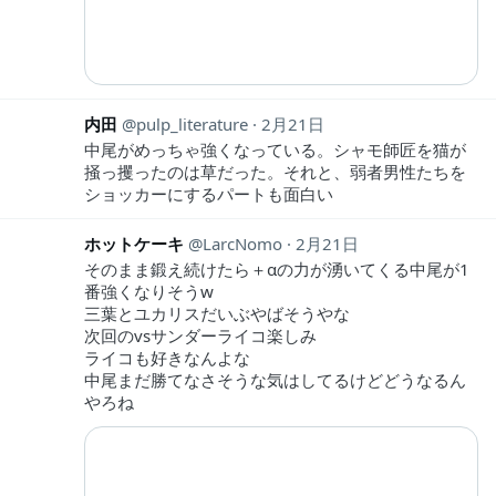
内田
pulp_literature
2月21日
中尾がめっちゃ強くなっている。シャモ師匠を猫が
掻っ攫ったのは草だった。それと、弱者男性たちを
ショッカーにするパートも面白い
ホットケーキ
LarcNomo
2月21日
そのまま鍛え続けたら＋αの力が湧いてくる中尾が1
番強くなりそうw
三葉とユカリスだいぶやばそうやな
次回のvsサンダーライコ楽しみ
ライコも好きなんよな
中尾まだ勝てなさそうな気はしてるけどどうなるん
やろね