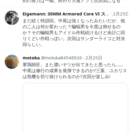
めの努力は一緒。終わり方激アツで次回気になる
Eigemann: 30MM Armored Core VI スティールヘイズ製作中
2月25日
まだ続く特訓回。中尾は強くなったみたいだが、他
の二人は何か変わった？蝙蝠男を今度は倒せるの
か？その蝙蝠男もアイドル作戦続けるけど余計に回
りくどい作戦っぽい。次回はサンダーライコと対決
回らしい。
motoka
motoka84548926
2月25日
軍鶏師匠。また濃いヤツが出てきたと思ったら……
中尾は修行の成果を発揮できるのか?三葉、ユカリス
は危機を切り抜けられるのか?次回が楽しみ!