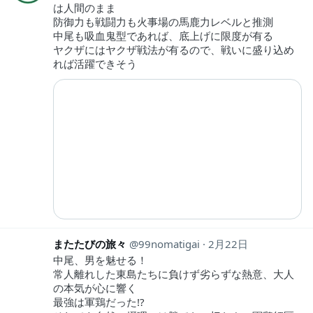
は人間のまま
防御力も戦闘力も火事場の馬鹿力レベルと推測
中尾も吸血鬼型であれば、底上げに限度が有る
ヤクザにはヤクザ戦法が有るので、戦いに盛り込め
れば活躍できそう
またたびの旅々
99nomatigai
2月22日
中尾、男を魅せる！
常人離れした東島たちに負けず劣らずな熱意、大人
の本気が心に響く
最強は軍鶏だった!?