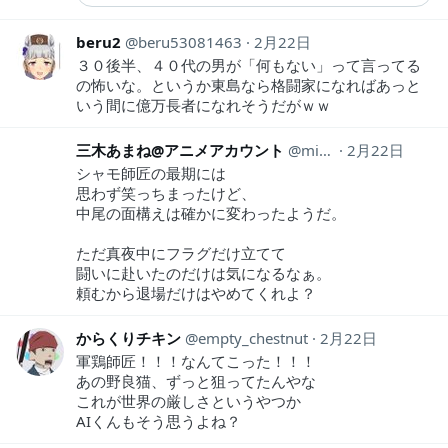
beru2
beru53081463
2月22日
３０後半、４０代の男が「何もない」って言ってる
の怖いな。というか東島なら格闘家になればあっと
いう間に億万長者になれそうだがｗｗ
三木あまね@アニメアカウント
mikianimeaka
2月22日
シャモ師匠の最期には
思わず笑っちまったけど、
中尾の面構えは確かに変わったようだ。
ただ真夜中にフラグだけ立てて
闘いに赴いたのだけは気になるなぁ。
頼むから退場だけはやめてくれよ？
からくりチキン
empty_chestnut
2月22日
軍鶏師匠！！！なんてこった！！！
あの野良猫、ずっと狙ってたんやな
これが世界の厳しさというやつか
AIくんもそう思うよね？