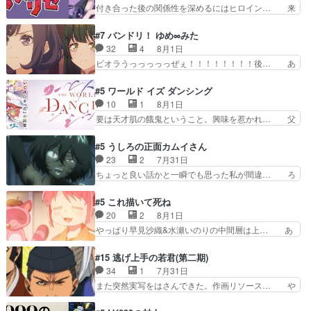
の過去、、辛かった、、あのジャタ… 年上旦那が
付き合った後の関係性を深めるにはヒロイン… 来
量のツガイに何事かと思…
良い人でも、女は宝石でただ笑っ… ダイルの儀式
夢ちゃんがキングコングなのいい味付けだ… ずっ
の神々しさたるや。一気に空気… ドレネゲの辛い
とメスってて何この可愛い生物。クラス… 付き合
#7 バンドリ！ ゆめ∞みた
過去には同情の言葉しか…シ… 奥様に悲しい過
い始めたら始めたでまた違った悩みが… と一歩ず
32
4
8月1日
去…萌え袖が可愛いね、と思… ドレゲネとシタ
つ踏み出す黒絵ちゃん微笑ま新汰の… ツインテー
ビオラうっっっっっぜぇ！！！！！！！！後… あ
ラ、2人だけの同盟が結成さ…
ルが可愛いお茶目な妹ちゃんです… しかも過去も
られちゃん、僕っ子になってから取り戻し… ビオ
重いんかいかつては自分に自信… リップを塗って
ラが悪魔すぎて気分が悪くなってきたこ… 声優ま
#5 ワールド イズ ダンシング
らっしゃるからかしらお顔が… 黒絵「怪獣に憧れ
とめました(７話まで)仲町あられ/… ビオラの策略
10
1
8月1日
るのはいいけど自分自身が… 素の自分はどちらな
がバッチリ嵌って最高wwwこ… 自信あれば評価
要は天才肌の餓鬼ということ。興味を惹かれ… 父
のかはまだ不明だが見せ…
なんて気にしないし、充実し… ・バーチャルだけ
の観阿弥と袂を分かった？鬼夜叉が田楽の… 猿楽
ど、みゅーたいぷ初ライブ… OPこんなんだっ
の鬼夜叉と田楽の増次郎。小さないざこ… 着眼点
#5 うしろの正面カムイさん
け？と思ったら歌唱シーン… の、らいぶシーン
は良くとも、先鋭的すぎるのか。芸能… 鬼夜叉は
23
2
7月31日
＿!!­­--­­--­… それだけでええやん！！しかし、ビオラ
石也と共に観世座をあとにし、三条… 観世座を離
ちょっと良い話かと一瞬でも思った私が間違… ろ
が仕…
れ、三条坊門御所で日々を送る鬼… 「お前(鬼夜
くろ首さんも油舐めてなかった？白雪碧さ… 今日
叉)が凄いのではなく客が凄い… 田楽と猿楽の獅
も1日お疲れ様でした～───昨晩～今… 幼女に拾
#5 これ描いて死ね
子舞勝負。鬼夜叉は猫の動き… 登場人物の我が強
われたお市ちゃんの恩返し。化け猫… 役にて出演
20
2
8月1日
い。新しい獅子舞に拘って… 第５話を
させていただきました。ジョアン… トイ・ストー
やっぱり早見沙織&水瀬いのりの中間層は上… あ
primevideoで視聴しまし…
リーみたいな始まり。流石に除… 猫相手になんで
れ光って漫研入ることになってたんだっけ… 登場
そんなに…と思ったらそうい… いつもと違って少
人物が増えてわいわいしたところが好き… 初コミ
#15 逃げ上手の若君(第二期)
し良い話化け猫は油が好物… 今回はあかやし1体
ティアで２０冊刷りは妥当だよね。俺… 藤森さん
34
1
7月31日
のみで15分。金持ちの… 今更だけど霊が性行為
のママ向けの漫画で、また涙腺が⋯… 〜漫画に
また突然実写をはさんできた。作画リソース… や
で祓えることは何とな…
「想い」をこめよう｣娘に漫画であ… 何回この作
るべきことが逃げる事と分かると水を得た… 30
品に泣かされるのだろう。光が藤… ホテル泊まっ
歳まで童貞だと魔法使いになれるという… こっち