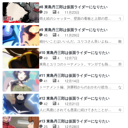
技力が凄すぎて急に涙腺が崩壊しました。… うわ
ャラリーが現れたことであっさり… 島村二葉の過
ぁぁぁぁぁぁぁぁぁ！！！！感動したぁ… のアニ
#8 東島丹三郎は仮面ライダーになりたい
去が悲惨すぎて涙が出てきた。… 二葉さんの壮絶
キカッコ良すぎる何故ライダーよりシ… 無茶苦茶
29
4
11月23日
過去に涙腺崩壊…兄貴のせい… 蜘蛛男を素手でぶ
なのに何か良い話で感動ツダケンさ… 小学生男子
萌え絵のシャッター、壁面の看板と上部の窓… う
っ飛ばす主人公。でもファ…
の中に杉山里穂さんの声が混ざっ… ライダー側の
おおおおおおおおお！！！！！！！！！！… ギャ
出番なし…でやるのがツダケン… なんか見てて辛
グとシリアスのバランスが微妙で油断で… 愛を知
#9 東島丹三郎は仮面ライダーになりたい
いヤクザ回。何故かここまで… 先日偶々ディケイ
るとショッカーの洗脳が解けるの面白… ショッカ
45
4
11月29日
ド役井上正大さんのXを見… 原作で一番の感動エ
ーがシリアスやってんのに主人公サ… 「熊とは決
細かいことはいいんだ。ユリコさん良いよね… 敵
ピソードでした元プロレ…
して戦わないでください。」注意… 仮面ライダー
のショッカー側にフォーカスされた話でこ… やは
には「明確な強さの序列」があ… サンダーライ
り一葉がユカリスの口をぶん殴るのがす… お前の
#10 東島丹三郎は仮面ライダーになりたい
コ、蝙蝠男きた～、洗脳が解け… いやどう考えて
ライダーを見せてみろをアベマさんで… 「V3を
49
4
12月7日
も熊に勝てるやつが一番強い… 最強トーナメント
さらに練り上げている」「ライダー… ユカリスが
東島とユリコのトーナメント。マンガでも熱… 所
編！？洗脳から解けた者狩…
完全にギャグ要員◎兄弟対決。熱… 人間関係ベー
作とか立ち振る舞いがライダーそのものだ… とん
スの冷笑やら誠実やらをはるか… ただただ仮面ラ
でもねぇ神回じゃねぇか…理屈とかそん… アツい
#11 東島丹三郎は仮面ライダーになりたい
イダーごっこ回。タックルだ… 男女平等パンチに
戦い過ぎて涙が出てきた。ヒーローは… 箸休め的
41
4
12月14日
しても容赦がなさすぎる。… 兄弟の闘い、めちゃ
なお笑い回になると思いきや、やた… 仮面ライダ
トーナメント編、決勝戦からのおかわり総当… な
くちゃ熱かったな。てゆ…
ー愛力！！迫力の対戦シーンもさ… 東島さんもヤ
りきりの純度を競う話だから心理攻撃に怯… 打撃
バいけどユリコさんもやべぇよ… 見応えあるパワ
中心の戦いは比較的わかりやすいが、寝… ただ優
#12 東島丹三郎は仮面ライダーになりたい
ー+タフ特化打撃対総合力+… そして仮面ライダ
勝するだけじゃなく出場者全員と戦っ… 1番強い
42
4
12月21日
ー（おっさん）がひたすら… 本当に本当に素晴ら
のはタックルユリコ先生撃強でした… されてない
人に馬鹿にされても愚直に続けてきたことが… 今
しかった！！！！！！！…
のは、最初から心にショッカー"… トーナメント
回はなんだか特に面白いなあ！タックルが… ユリ
バトル特訓編、終了！「一番狂… エンドカード、
コへの告白追い打ち。断られて片思い続… よく考
#13 東島丹三郎は仮面ライダーになりたい
最高かよw カッコいいのも… 前回のライダーバ
えたら本編の仮面ライダーシリーズで… 途中まで
25
3
12月28日
トルから一転して本格的な… 「一番強いのはタッ