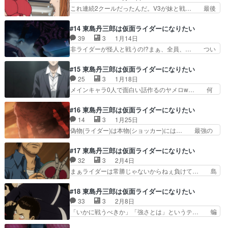
うまくいってたのに！再告白でタッ… まとめてか
これ連続2クールだったんだ。V3が妹と戦… 最後
クル」遂に決勝戦…ユリ…
かってこいライダー共センサーに… 反省会の体裁
でようやく話らしい話になってきたな。… なるほ
だけど、一葉がユリコ先生に会… なんかめっちゃ
ど、虎マスターはそういうことなのか… )朴璐美
#14 東島丹三郎は仮面ライダーになりたい
シュールな内容で、戦闘シー… 二葉が、1番強い
氏なんだな。「あの人」と同一人物… 二葉の師匠
39
3
1月14日
のでは？強いし、蹴りのタ… 異常ライダー軍団と
はエア…じゃなくトラマスターも… 「俺はショッ
非ライダーが怪人と戦うの!?まぁ、全員、… つい
ヤクザ戦闘員がついに邂…
カーと戦って死ぬ」打ち上げ会… ここでライダー
に二葉もショッカーに遭遇かつか一葉と… けどあ
でもないタイガーもといトラ… 一葉の色々酷い提
れはマキだよなぁｗあのマスクとかプ… これまで
#15 東島丹三郎は仮面ライダーになりたい
案。逃走した一葉を追う二… 島村家、まさかの兄
はショッカー側が謎すぎたけど１４… もっと人間
25
3
1月18日
姉対決!?w戦いの強さ… ・二葉が強いのは、虎マ
を知りたい実力があっても相手の… 二葉、雲田と
メインキャラ0人で面白い話作るのヤメロw… 何
スターの特訓のおか…
の闘いから蜘蛛男が正体を現し… 人間とショッカ
を見せられているんだ・・。なぜかデブを… 一体
ーが恋愛してるんだから、怪… やっぱり面白いで
何を見せられているのかな20分だか2… ・怪人っ
#16 東島丹三郎は仮面ライダーになりたい
すね東島さん全く出ません… デブとラブと過ちと
て睡眠や食事は不要らしいが、セナ… ラーメン修
14
3
1月25日
が始まった？昭和のトレ… 」は「あしたのジョ
業中、店の親父さんと同じ格好し… 引き続き蜘蛛
偽物(ライダー)は本物(ショッカー)には… 最強の
ー」の「このうどん野郎…
男の回。アイドルやらラーメン… 全然関係ない話
タックルをもってしてもぜんぜん相手… あのアイ
続いたｗこの脱線ぶりはヨク… 東島が登場せずに
ドル話は何だったんだ(いや、繋が… こいつら当
#17 東島丹三郎は仮面ライダーになりたい
終わった。。。ライダー回… 神回だった＾
たり前のように普通のショッカー… 捕獲用ネット
32
3
2月4日
＾！！！だから生かしといてや… 八極拳の使い手
を射出する。オニヒトデなどに… 仲間内での修行
まぁライダーは常勝じゃないからねぇ負けて… 島
で八極八郎てしかも関さんて…
編と違って本当に相手になら… ヒーロー→ごっこ
村さん達の祖父母を殺した蝙蝠男とショッ… とい
の延長このベクトルでどこ… 久々に主人公パート
うことは、最初から戦闘員→戦闘員がで… 蝙蝠男
#18 東島丹三郎は仮面ライダーになりたい
に帰って来たけどやっぱ… おまえかぁぁぁー－－
が美少女アイドルばっか噛み付いてて… 仲間とっ
33
3
2月8日
－－！！！！！この戦… 以前、縁日で助けたたこ
て言ってもなぁ改造してくれる科学… 蝙蝠男エロ
「いかに戦うべきか」「強さとは」というテ… 蝙
焼き屋の親父とばっ…
すぎwww僕も怪人になりたい(… ちょっとテンポ
蝠男って胸がでかいのを狙ってショッカー… ショ
が悪くなってきてますね、、… 蝙蝠男の吸血鬼式