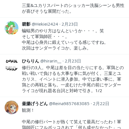
三葉&ユカリスパートのショッカー洗脳シーンも男性
が喜びそうな展開だった。
碧影
Hekiei2424
2月23日
蝙蝠男のやり方はなんというか・・・。笑
そして軍鶏師匠・・・。
中尾は心身共に鍛えていってる感じですね。
次回はサンダーライコか。楽しみ。
ひらりん
hirarin__
2月23日
修行の3人。中尾は差を目の当たりにする。軍鶏との
戦い戦いで負けるも大事な事に気が付く。三葉とユ
カリス、イベントに潜入参加。中では凄い事に。軍
鶏との再戦と落ち。一皮むけた中尾の前にサンダー
ライコが現れ題名台詞と対峙で引き。1/2
釜揚げうどん
Reina9857683085
2月22日
観測！
中尾の修行パートが熱くて笑えて最高だったわ！軍
鶏師匠にフルボッコされて「何も成せなかった」っ