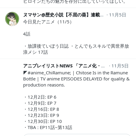
ヒロインたちの魅力を存分に出していってほしい。
ヌマサン@歴史小説【不屈の葵】連載中！
11月5日
numasan
今日見たアニメ（11/5）
4話
・放課後ていぼう日誌 ・とんでもスキルで異世界放
浪メシ 17話
アニプレイリストNEWS 「アニメ化・続編」
11月5日
AniPlay
◤#anime_ChiRamune; | Chitose Is in the Ramune
Bottle | TV anime EPISODES DELAYED for quality &
production reasons.
・12月2日: EP 6
・12月9日: EP 7
・12月16日: EP 8
・12月23日: EP 9
・12月30日: EP 10
・TBA : EP11話~第13話