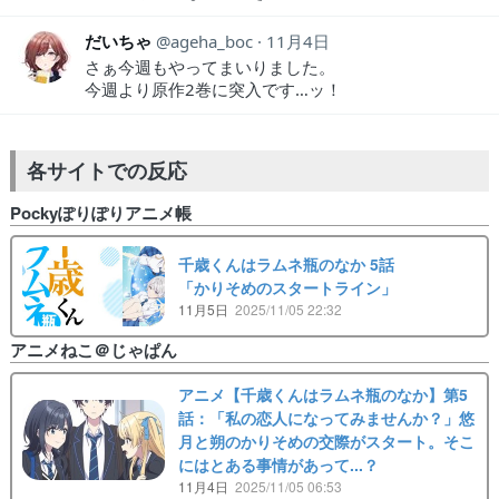
だいちゃ
ageha_boc
11月4日
さぁ今週もやってまいりました。
今週より原作2巻に突入です…ッ！
各サイトでの反応
Pockyぽりぽりアニメ帳
千歳くんはラムネ瓶のなか 5話
「かりそめのスタートライン」
11月5日
2025/11/05 22:32
アニメねこ＠じゃぱん
アニメ【千歳くんはラムネ瓶のなか】第5
話：「私の恋人になってみませんか？」悠
月と朔のかりそめの交際がスタート。そこ
にはとある事情があって...？
11月4日
2025/11/05 06:53