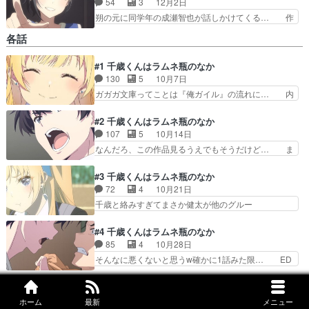
54
3
12月2日
朔の元に同学年の成瀬智也が話しかけてくる… 作
者はほんと福井の解像度が低いことに、た… タイ
各話
ムアウトじゃなくて練習試合自体を中止… 盗撮写
真も出てきてバッシュも盗まれてたら… 久しぶり
#1 千歳くんはラムネ瓶のなか
に見てもやっぱり共感出来そうもな… 約1ヶ月の
130
5
10月7日
有給休暇明け再開バッシュのパク… OPの作画を
観た時は「え？」って思っちゃ… 赤面してる明日
ガガガ文庫ってことは『俺ガイル』の流れに… 内
姉可愛い安済知佳さん演じる… 美咲ちゃん先生は
容については特に触れないけど、画面に関… えー
日笠陽子さんか〜！？CV… 二人は良い人だな…
っと、何なんですかコレ？良い奴かどう… とりあ
#2 千歳くんはラムネ瓶のなか
夕湖と優空可愛い悠月は…
えずヒロインの声優が豪華で一人一人… こんな高
107
5
10月14日
校生活があったのかもしれない、架… これ原作人
なんだろ、この作品見るうえでもそうだけど… ま
気あるし我慢してたら楽しめるよ… 絵は基本的に
だ1話も見れてないけどサスペンス的な謎… 神と
キレイで、特に女の子達はカワ… 2025年／德野
呼ばれるようになったのもすごい。夕湖… 一部で
#3 千歳くんはラムネ瓶のなか
雄士／feel.作品（面… どことなく懐かしさを感じ
このアニメが否定されてるらしいけど… 終始強引
72
4
10月21日
るのは青春がテー… 青春って事ですかね。キャラ
なアプローチでスマートさに欠ける… 強者だから
千歳と絡みすぎてまさか健太が他のグルー
の関係性は築か…
こそ出来る力業な解決方法という… 千歳くんが善
プ… “今週の青海陽”のコーナー陽のシーンで
人でよかったね。すげえ詐欺師… 人生ってヌルゲ
ず… よりの感想になります夕湖ちゃん可愛い､
#4 千歳くんはラムネ瓶のなか
ーじゃないんすよねぇ…山あ… 主人公がやっぱり
は… 朔達と過ごす中で健太は減量に成功したり
85
4
10月28日
駄目だ、上手くいったけれ… 千歳くん、言動は腹
髪… 自分を誇れるかどうかってところはちょっ
そんなに悪くないと思うw確かに1話みた限… ED
立つところあるけど悪い…
と… まぁ、ワイも今んところ酷評してるけどた
曲が流れる中で主人公から語られるポエ… 健太く
だ… でも陽の言う健太を信頼するべきというの
んほんとに頑張ったんだな、努力した… 話の筋は
#5 千歳くんはラムネ瓶のなか
は… おい、4話からは主人公とヒロインの浅い
好きなんだけど、話してる内容が「… 原作1巻あ
58
4
11月4日
ホーム
最新
メニュー
し… おはようございます♪(繰り返し見るとよ
らすじで気がついていたけど、ラ… 完璧超人の主