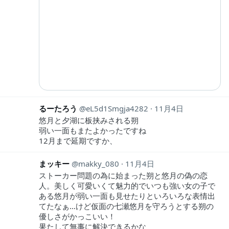
るーたろう
eL5d1Smgja4282
11月4日
悠月と夕湖に板挟みされる朔
弱い一面もまたよかったですね
12月まで延期ですか、
まッキー
makky_080
11月4日
ストーカー問題の為に始まった朔と悠月の偽の恋
人。美しく可愛いくて魅力的でいつも強い女の子で
ある悠月が弱い一面も見せたりといろいろな表情出
てたなぁ…けど仮面の七瀬悠月を守ろうとする朔の
優しさがかっこいい！
果たして無事に解決できるかな