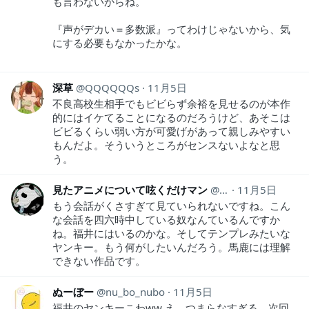
も言わないからね。
『声がデカい＝多数派』ってわけじゃないから、気
にする必要もなかったかな。
深草
QQQQQQs
11月5日
不良高校生相手でもビビらず余裕を見せるのが本作
的にはイケてることになるのだろうけど、あそこは
ビビるくらい弱い方が可愛げがあって親しみやすい
もんだよ。そういうところがセンスないよなと思
う。
見たアニメについて呟くだけマン
animeozy
11月5日
もう会話がくさすぎて見ていられないですね。こん
な会話を四六時中している奴なんているんですか
ね。福井にはいるのかな。そしてテンプレみたいな
ヤンキー。もう何がしたいんだろう。馬鹿には理解
できない作品です。
ぬーぼー
nu_bo_nubo
11月5日
福井のヤンキーこわww え、つまらなすぎる。次回