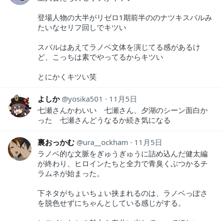
登場人物の大半がリゼロ1期前半ののナツキスバルみ
たいなセリフ回しでキツい
スバルはあえてラノベ文体を演じてる感があるけ
ど、こっちは素でやってるからキツい
とにかくキツい笑
よしか
yosika501
11月5日
七瀬さんかわいい 七瀬さん、夕湖のシーン面白か
った 七瀬さんどうなるか続き気になる
裏おっかむ
ura__ockham
11月5日
ラノベ的な文脈をぎゅうぎゅうに詰め込んだ健太編
が終わり、ヒロインたちと全力で青臭くぶつかるチ
ラムネが始まった。
下ネタがちょいちょい挟まれるのは、ラノベっぽさ
を脱色せずにちゃんとしている感じがする。