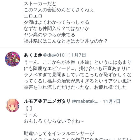
ストーカーだと
この２人の会話めんどくさくねぇ
エロエロ
夕湖はよくわかってらっしゃる
なずなも仲間入り？ではないか
ヤン高のやつらが来てる
福井県民はこんなときはカツ丼なのか？
あくま@
diav010
11月7日
うーん、ここからが本番（本編）というにはあまり
にも陳腐なエピソード…。掛け合いも正直あまりに
ラノベすぎて見聞きしていてこっちが恥ずかしくな
ってくるし福井の治安が悪すぎるというアツい風評
被害を垂れ流しただけだったな。お疲れ様でした
ルモア＠アニメガタリ
mabatakiJPX
11月7日
【 】
う～ん
おもしろくならないですね～
勘違いしてるインフルエンサーが
ラノベつくったらこんな作品になるのかもしれない