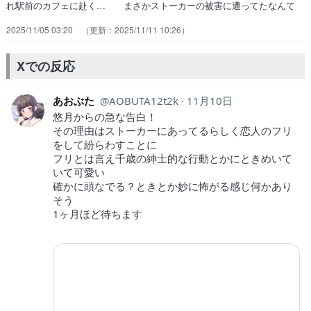
れ駅前のカフェに赴く… まさかストーカーの被害に遭ってたなんて
こ… ストーカーに付けられている悠月は朔と恋人… 2巻は1巻を経
2025/11/05 03:20
2025/11/11 10:26
た健太見れて良いよね!アニ… 七瀬悠月、ヤンキー絡みの案件に自分
から千… 原作第2巻の内容が本格的にスタートして、… 爆誕した
新スポット、城東橋付近なかなか良… それは今日じゃないんかいこの
Xでの反応
２人の会話め… うーん、ここからが本番（本編）というには…
あおぶた
AOBUTA12t2k
11月10日
悠月からの急な告白！
その理由はストーカーにあってるらしく恋人のフリ
をして紛らわすことに
フリとは言え千歳の紳士的な行動とかにときめいて
いて可愛い
確かに頭なでる？ときとか妙に怖がる感じ何かあり
そう
1ヶ月ほど待ちます