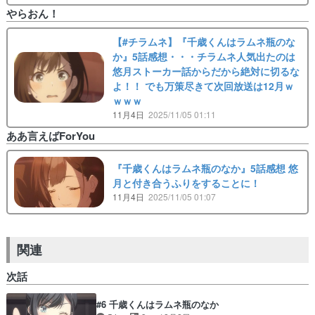
やらおん！
【#チラムネ】『千歳くんはラムネ瓶のな
か』5話感想・・・チラムネ人気出たのは
悠月ストーカー話からだから絶対に切るな
よ！！ でも万策尽きて次回放送は12月ｗ
ｗｗｗ
11月4日
2025/11/05 01:11
ああ言えばForYou
『千歳くんはラムネ瓶のなか』5話感想 悠
月と付き合うふりをすることに！
11月4日
2025/11/05 01:07
関連
次話
#6 千歳くんはラムネ瓶のなか