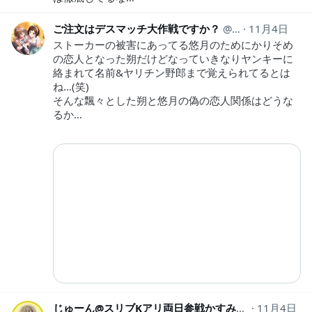
ご注文はデスマッチ大作戦ですか？
gcus_daisakuse
11月4日
ストーカーの被害にあってる悠月のためにかりそめ
の恋人となった朔だけどなっていきなりヤンキーに
絡まれて名前&ヤリチン野郎まで覚えられてるとは
ね…(笑)
そんな飄々とした朔と悠月の偽の恋人関係はどうな
るか…
じゅーん@スリブKアリ両日参戦かすみん推し
11月4日
Kasum