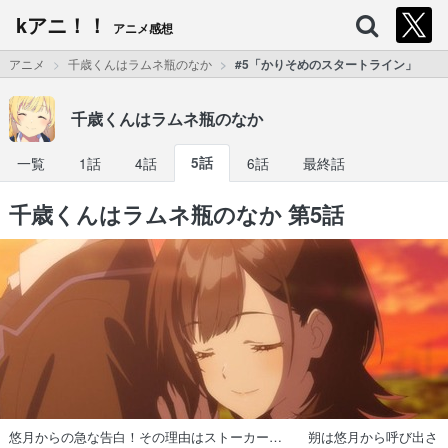
kアニ！！
アニメ感想
アニメ
千歳くんはラムネ瓶のなか
#5「かりそめのスタートライン」
千歳くんはラムネ瓶のなか
一覧
1話
4話
5話
6話
最終話
千歳くんはラムネ瓶のなか 第5話
悠月からの急な告白！その理由はストーカー… 朔は悠月から呼び出さ