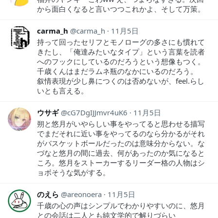
から面白くなると言いつつこれかよ、そして万策。
carma_h
carma_h
11月5日
持って回ったセリフとモノローグの多さにも慣れて
きたし、「俺達みたいなタイプ」という言葉を読者
へのフックにしているのだろうという想像もつく。
千歳くんはまだラムネ瓶のなかにいるのだろう。
叙情表現が少し鼻につくのは否めないが、feel.らし
いとも言える。
ウサギ
cG7DgIJJmvr4uK6
11月5日
朔と悠月がいやらしい事をやってると思わせる描写
でまだそれに近い事をやってるのなら分かるがそれ
がバスケットボールだったのは意味分からない。な
づなと悠月の間に過去、何があったのか気になると
ころ。悠月をストーカーするリーダー格の人物はシ
ョボそうな気がする。
のえら
areonoera
11月5日
千歳の心の声はシンプルでわかりやすいのに、悠月
との会話は二人とも純文学的で解りづらい