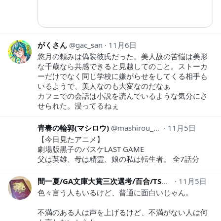
がくさん
gac_san
11月6日
悠月の頼みは偽装彼氏だった。美人故の苦悩は美形
な千歳なら共感できると見越してのこと。ストーカ
ーだけでなく同じ学校に嫌がらせをしてくる相手も
いるようで、美人なのも大変なのだなぁ
カフェでの会話は小説を読んでいるような気分にさ
せられた。浸ってるねぇ
青春の輪郭(マシロウ)
mashirou_LLBanG
11月5日
【今日見たアニメ】
劇場版黒子のバスケLAST GAME
父は英雄、母は精霊、娘の私は転生者。 全7話分
間一夏/GA文庫大賞三次選考/百合/TS百合
11月5日
hazama_ic
色々言う人もいるけど、普通に面白いじゃん。
不満のある人は声を上げるけど、不満がない人は何