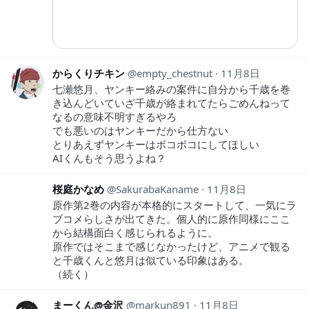
からくりチキン
empty_chestnut
11月8日
七瀬悠月、ヤンキー絡みの案件に自分から千歳を巻
き込んどいていざ千歳が絡まれてたらごめんねって
なるの意味不明すぎるやろ
でも悪いのはヤンキーだから仕方ない
とりあえずヤンキーはボコボコにしてほしい
AIくんもそう思うよね？
桜庭かなめ
SakurabaKaname
11月8日
原作第2巻の内容が本格的にスタートして、一気にラ
ブコメらしさが出てきた。個人的に原作同様にここ
から結構面白く感じられるように。
原作ではそこまで感じなかったけど、アニメで観る
と千歳くんと悠月は似ている印象はある。
（続く）
まーくん@金沢
markun891
11月8日