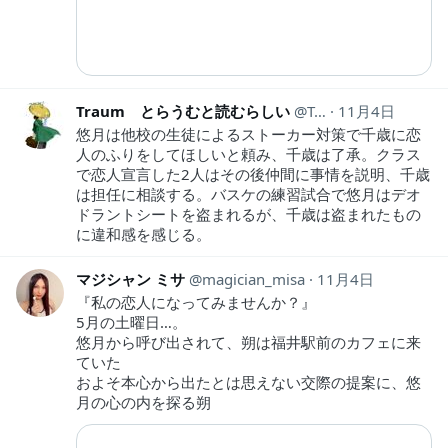
Traum とらうむと読むらしい
Traum1
11月4日
悠月は他校の生徒によるストーカー対策で千歳に恋
人のふりをしてほしいと頼み、千歳は了承。クラス
で恋人宣言した2人はその後仲間に事情を説明、千歳
は担任に相談する。バスケの練習試合で悠月はデオ
ドラントシートを盗まれるが、千歳は盗まれたもの
に違和感を感じる。
マジシャン ミサ
magician_misa
11月4日
『私の恋人になってみませんか？』
5月の土曜日…。
悠月から呼び出されて、朔は福井駅前のカフェに来
ていた
およそ本心から出たとは思えない交際の提案に、悠
月の心の内を探る朔