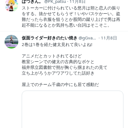
ぱつきん。
PK_patsu
11月8日
ストーカーに付けられている悠月は朔と恋人の振り
をする。抜かせてもらうぞ！いやバスケかーい。盗
難だったら衣服を狙うとか股間の蹴り上げで男は再
起不能になるとか気持ち悪い台詞はそこそこ。
仮面ライダー好きのたい焼き
gGvab1MH6GVsKve
11月8日
2巻は1巻を経た健太見れて良いよね!
アニメだとカットされてるけど
教室シーンでの健太の古典的なボケと
福井県立図書館で朔が胸ぐら掴まれたの見て
立ち上がろうかアワアワしてた話好き
屋上でのチーム千歳の中にも居て感動だ