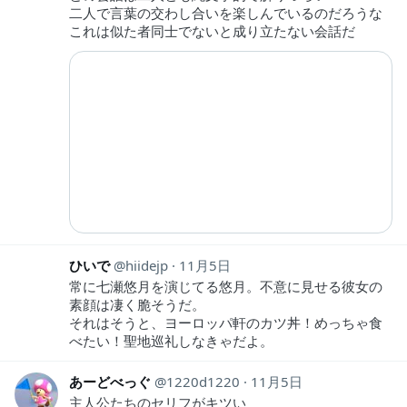
二人で言葉の交わし合いを楽しんでいるのだろうな
これは似た者同士でないと成り立たない会話だ
ひいで
hiidejp
11月5日
常に七瀬悠月を演じてる悠月。不意に見せる彼女の
素顔は凄く脆そうだ。
それはそうと、ヨーロッパ軒のカツ丼！めっちゃ食
べたい！聖地巡礼しなきゃだよ。
あーどべっぐ
1220d1220
11月5日
主人公たちのセリフがキツい