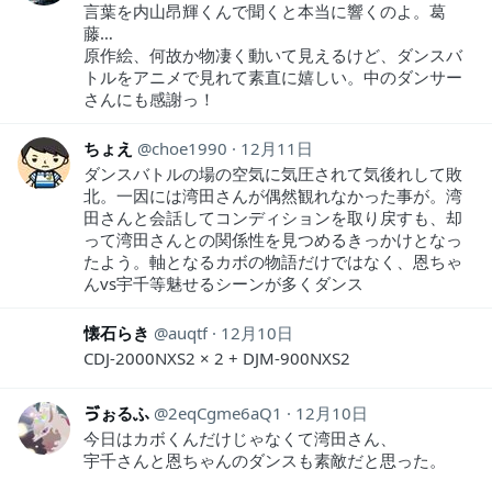
言葉を内山昂輝くんで聞くと本当に響くのよ。葛
藤…
原作絵、何故か物凄く動いて見えるけど、ダンスバ
トルをアニメで見れて素直に嬉しい。中のダンサー
さんにも感謝っ！
ちょえ
choe1990
12月11日
ダンスバトルの場の空気に気圧されて気後れして敗
北。一因には湾田さんが偶然観れなかった事が。湾
田さんと会話してコンディションを取り戻すも、却
って湾田さんとの関係性を見つめるきっかけとなっ
たよう。軸となるカボの物語だけではなく、恩ちゃ
んvs宇千等魅せるシーンが多くダンス
懐石らき
auqtf
12月10日
CDJ-2000NXS2 × 2 + DJM-900NXS2
ゔぉるふ
2eqCgme6aQ1
12月10日
今日はカボくんだけじゃなくて湾田さん、
宇千さんと恩ちゃんのダンスも素敵だと思った。