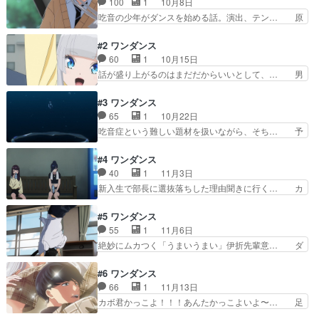
100
1
10月8日
ダンスがカットされまくって笑っ… 今週も滅茶苦
茶面白い!!恩ちゃんのダンス… カプ厨の僕、伊折
吃音の少年がダンスを始める話。演出、テン… 原
と恩ちゃんに大歓喜。pi… カボくん「オレは格好
作の大ファンだけど、アニメ化は難しい作… 思春
いいんだ」って格好い… ダンスバトルの面白さと
期の頃って友達と対立するの恐ろしいの… 噂には
#2 ワンダンス
難しさが伝わってく…
聞いてたけどダンスシーンのCG、相… 初手ダン
60
1
10月15日
ス部のシーンも「おや…？」だった… (2話からは
話が盛り上がるのはまだだからいいとして、… 男
リアタイしたい…)まずは、京… バスケやってた
の子も女の子もかわいくてオジサンはほっ… お友
吃音の青年が同級生の女の子… 舞台が富山市っぽ
達と仲直り出来て良かったです╰⁠(⁠… 特にヒロイ
#3 ワンダンス
いって噂？誤魔化しが効か… これ以上読んだらま
ンが可愛いアニメーションはひど… 対角線上に…
65
1
10月22日
ずい。何がかは言わない… スキャットマンのMV
というカボの感覚は……私には… ダンス部の男女
吃音症という難しい題材を扱いながら、そち… 予
がそのまま流れてビッ…
比5:95の現状。そりゃ緊… めっっっちゃ面白かっ
算の兼ね合いで作画コストをダンスシーン… 製作
たカボくんと湾田さん… ダンスCGの質に目瞑れ
委員会さんが想定している視聴者は私世… 花木く
#4 ワンダンス
ば楽しめる内容だと… 宮尾は湾田のダンスを見て
んなんぼなんでも上達早くね。ダンス… 恩ちゃん
40
1
11月3日
レベルの高さを感… 湾田さん可愛いけど何を考え
のダンスは違和感ないなぁ、CGに… ダンスパー
新入生で部長に選抜落ちした理由聞きに行く… カ
てるかは読みづ…
トは3DCGでいい感じ。ブレイ… やっと伊折くん
ボがマッシュに見えてしまったダンスシー… たし
が登場してとっても嬉しかっ… スーパーで普段着
かにダンスシーンは微妙だと思うけど手… 子ども
#5 ワンダンス
の女子先輩にエンカウント… ダンス上達に向けて
達も一緒に観てくれて、娘のおかげで… クオリテ
55
1
11月6日
の一つ一つのステップを… 』で聴くと知ってる曲
ィ(特にダンスの3DCG)に関し… とんでもスキル
絶妙にムカつく「うまいうまい」伊折先輩意… ダ
ももっとグンとオシャ…
で異世界放浪メシ13~16… Wonder』生で聴ける
ンスのアニメってすごい作るの大変そう。… カボ
とは♡ダンスも見… たまにライブでやんぐだけ倍
君と伊折君のダンスバトルシーンは最後… ドラマ
#6 ワンダンス
速で踊ってるこ… 片目隠れさん部活ものあるある
部分としては自然で良かったです。自… 音を視覚
66
1
11月13日
の意識高いツ… 富山湾越しの立山連峰海越しに
化したことでダンスのハマり具合が… コンビニ店
カボ君かっこよ！！！あんたかっこよいよ〜… 足
山々が見える…
長が櫻井さんでビックリ。全然わ… CGは髪短い
の裏をペチペチする湾田さん、かわいい。… カボ