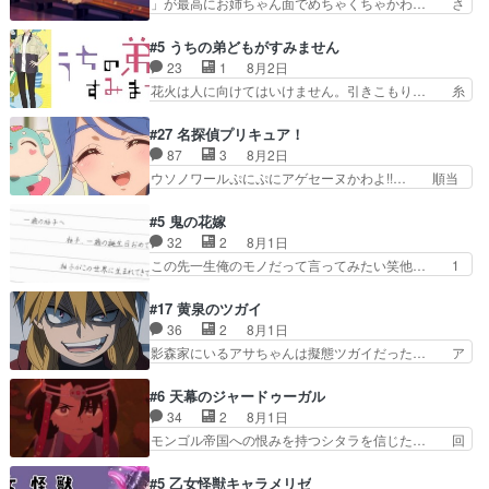
」が最高にお姉ちゃん面でめちゃくちゃかわ… さ
インを好きになっちゃう…
を想っているのにすれ違っ… 第５話をｄアニメス
すがに割れた窓ガラスの弁償は求められた… 逡巡
トアで視聴しました。視… 葵ちゃんに〝瑞佳ちゃ
を振り切ってみんなに謝ったララの思い… 仕事に
#5 うちの弟どもがすみません
んと練習したい〟と言… 本当この作品は「キャ
馴染めない辺り観ていて苦しいところ… ララちゃ
23
1
8月2日
ラ」を活かすのがうま… みずかちゃんの介入で双
んの事情はもう少し皆に話して良い… ララと茉里
花火は人に向けてはいけません。引きこもり… 糸
子の仲にヒビが………
とで初のアルバイト。七転八倒し… 労働するプリ
はまだ柊の顔も見たことなかったっけ！1… って
ンセスえらい。プリンセスの精… アンデケン行っ
お名前を見たんだけどあの中村大樹さん… 糸ちゃ
#27 名探偵プリキュア！
てケーキ食べて、帰りにカメ… ララが働く事での
んカッケー、色んな意味でwゲームが… 姉から性
87
3
8月2日
てんやわんや。働いて大変… 地道に働き人と関わ
的興奮覚えてないよね？なんて言わ… テーマ：引
ウソノワールぷにぷにアゲセーヌかわよ!!… 順当
る日々の中に愛を見いだ…
きこもりの理由感想は、久しぶり… 元ゲーマーな
にマコトジュエルの争奪戦をやったと。… 記憶を
ので、はちゃめちゃ楽しく作業… 糸ちゃんと源く
取り戻し正式に探偵事務所で働き始め… ポワロ、
#5 鬼の花嫁
んの距離感おかしいね(*´… 糸と源ははよ好きお
元ネタを解説して原作に誘導するの… くれあさん
32
2
8月1日
うとると言わんかい！引… ショウくんと対等に話
の探偵としての初事件にしてちょ… ・急にクイズ
この先一生俺のモノだって言ってみたい笑他… 1
すためにゲームをする…
番組が始まったw・妖精ウソノ… るるかの助手だ
歳からの誕生日プレゼント………とは思っ… 玲夜
った？今回が初めての探偵活… 探偵じゃなかった
さん柚子に18年分の誕生日プレゼント… 柚子は
#17 黄泉のツガイ
の！？クレアさん探偵すぎ… 突然のポアロクイズ
鬼龍院家から初めて学校に通う事にな… プレゼン
36
2
8月1日
は草なんよ。んで、あん… 今回からついにくれあ
ト攻撃ヤバすぎるwwwヴァイオレ… 玲夜さまサ
影森家にいるアサちゃんは擬態ツガイだった… ア
が探偵事務所の仲間に…
プライズの、これまでの柚子ちゃ… 玲夜から柚子
サが置かれた立場や気持ちを汲んで熱くな… 屋敷
へ17年分の誕生日&を未来に… 「​​13歳の柚子ちゃ
にアサはいなかった逆にガブちゃんはい… 影森の
#6 天幕のジャードゥーガル
んへ…もう中学生な… 梅原の人が18歳になるま
当主が際限なくツガイを増やせるのに… 今回はも
34
2
8月1日
での誕生プレゼン… なよなよした男（cv石田彰）
うガブちゃんさんの悲鳴にも似た怒… ユルと戦っ
モンゴル帝国への恨みを持つシタラを信じた… 回
梅ちゃんがた…
た時から伏線が張られていたのが… しかしアサ
想が淡々と語られるのだけどいつの間にか… オゴ
は、兄様に会いたいbotだと思… ツガイには優し
タイの妃になってもその心は晴れず、モ… ドレゲ
#5 乙女怪獣キャラメリゼ