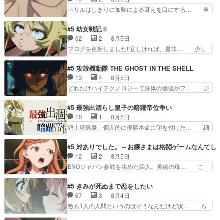
禁物だけど、なかなか結… 「これからもお手入
んだことある》エリックとゴ… ロックは敵に容赦
ベリルはしきりに加齢による衰えを口にする… 重
れ、がんばりゅ」ありが…
無くブスっといくから気持… 勇者パーティー再結
ねた歳のせいにしていた限界を超えて命の… いい
成して先にいけで激アツ… 爆縮、幻覚、主人公結
んじゃないですか。魔物の群を発見した… アマプ
#5 幼女戦記Ⅱ
構エグいことするよな… ねぇ猫耳ガール、敵の根
ラにて視聴終わり！サーベルボア討伐… を言い訳
62
2
8月5日
城に乗り込む事を同… 世もや替えが利くと復活P
にしたくないものですねwボア狩り… 先生として
ブログを更新しました!!宜しければ、是非… 少し
とは？！もう来週…
のベリルが好きだけど、今回みた… 4人だけでサ
でもマシな負け方を選んだゼートゥーア… ゼート
ーベルボアを狩りに行く。野営… ・実家周辺でサ
ゥーアの唯一の手駒が強すぎる笑あお… 私にとっ
#5 攻殻機動隊 THE GHOST IN THE SHELL
ーベルボアが暴れてると聞い… ちょっと年齢の事
て完全にご褒美回ゼー様の葉巻シー… やはりター
13
4
8月5日
を言いすぎとゆーか言い訳… ベリルの母もやはり
ニャが後方指揮だと展開に迫力が… “貧乏籤百連
どれだけハイテクノロジーで身体の価値がフ… ジ
只者じゃなかったかベリ…
無料ガチャ”100連でも1回… 2期入ってから地味
ャミングも伏線になるかと思った回想シー… フチ
だよね。ただでさえ幼女… 「餌になってもらわね
コマだいぶ理性持ち始めた。この世界の… 原作読
#5 最強出涸らし皇子の暗躍帝位争い
ばならぬ」って言葉に… ゼートゥーア左遷によっ
んだのもう何年も前なのに、覚えてる… コイルの
10
1
8月5日
て参謀本部の連携が… 緊張感ある戦闘描写とギャ
汚職を突き止めるべくバトーの指導… やまとん1
騎士狩猟祭、個人的に優勝本命に印を付けた… 細
グ今週の『有能な…
号はどこの部分で使うのだろう？… 日本とロシア
かい設定を考えるのが面倒な時は古代魔法… エル
が絡む政治の話かつ色々な用語… 第５話を
ナがチートすぎる笑アルは最初から自分… プラネ
#5 対ありでした。～お嬢さまは格闘ゲームなんてし
primevideoで視聴しまし… 前回同様『イノセン
ット・ウィズ展開アツいな「騎士狩猟… 麦茶どこ
12
2
8月5日
ス』を含む押井・神山版… 第５話「EPISODEラ
ろかタイトル通り麦茶の出涸らしぐ… 第５話を
EVOジャパン参戦を決めた四人。美緒の母… こ
ストの母親の気持…
ABEMAで視聴しました。視聴に… 復讐に燃える
の作品に唯一足りないと思ってた(無くて… 見た
吸血鬼兄弟の弟ですいいキャラ… クリスタ皇女
目は気品溢れてるのに中身は…美緒ママ… テー
#5 きみが死ぬまで恋をしたい
が“萌え”なのでこの娘が皇帝… ウサギ好きそうな
マ：格ゲー大会に行くには？感想は、美… 大会を
67
3
8月4日
王女殿下がかわいい。幼馴… ついに始まった狩猟
前に格ゲー熱が高まる一方、百合の本… 東京で開
敵も1人の人間というのはそうなんだけど状… も
祭。エルナの活躍で上位…
催される格ゲー大会に参加すること… Japanに向
う着れないからってどういう意味だろうな… ミミ
けて外泊届にサインをもらっ… 長崎から大会のた