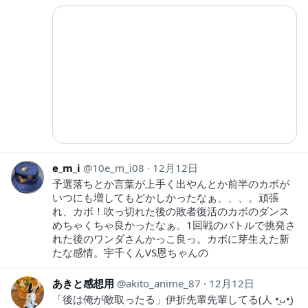
e_m_i
10e_m_i08
12月12日
予選落ちとか言葉が上手く出やんとか前半のカボが
いつにも増してもどかしかったなぁ、、、。頑張
れ、カボ！吹っ切れた後の敗者復活のカボのダンス
めちゃくちゃ良かったなぁ。1回戦のバトルで挑発さ
れた後のワンダさんかっこ良っ。カボに芽生えた新
たな感情。宇千くんVS恩ちゃんの
あきと感想用
akito_anime_87
12月12日
「後は俺が敵取ったる」伊折先輩先輩してる(⁠人⁠ ⁠•͈⁠ᴗ⁠•͈⁠)