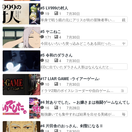
るべきことが逃げる事と分かると水を得た… 30
品に泣かされるのだろう。光が藤… ホテル泊まっ
歳まで童貞だと魔法使いになれるという… こっち
#5 LV999の村人
てコミティアっていいなあ。同… コミティア参加
の諏訪の三大将もまたクセが強いw色… 頼重が完
19
1
7月30日
のしおりを徹夜で作る先生(… お母さん、娘にあ
全にブレーンだよね毎回敵キャラが… 弧次郎「欲
単身で戦う鏡の元にアリスが街の冒険者率い… 鏡
んな漫画描かれたら泣いち…
を我慢して強くなれるなら大飯食… 変化球な演出
浩二はゲーム世界に飲み込まれた転生者と… みん
も交えながらの状況説明が本当… LOで参加させ
なががんばってくれたアリスの父ちゃん… 成長限
#5 ヤニねこ
ていただきました！最終的に… この高らかなDT
界が999である村人と定めた上位存… 大規模バト
171
4
7月30日
宣言、合田一人に通じるも… この作品は近年稀に
ルシーンなのに会話してばっかり… やっぱり勇者
今回もいろいろ突っ込みどころある回だった… ヤ
見るおっさんキャラの充…
より強かったか笑統率力LV9… 普通の人間の親子
クのクワガタ取りの話が尋常じゃない雰囲… 妹子
やーん総務課長と娘の女子… これがこの世界の仕
ちゃんの恋愛話をしたり、タバコを生産… ここう
#5 令和のダラさん
組みか‥Lv200帯の… そのために役割を超越する
っすら思ったことズバリ言ってくれて… おかし
52
4
7月30日
者の出現させるた… アリスのお陰で他の勇者達も
い、さわやかだ 世話好きの陰に支配… ヤクねこ
EDに出ていたダラさん人形はなんなんだと…
共闘してくれ魔…
のクワガタ取りの話見て切なくなっ… 普段は選別
『ダラさんと呼ぶ者が生まれた日』をダラさ… 陰
された4～600レスを2,30… 隠し方が密売人のそ
惨な過去がきっちり現代に継承されている… ダラ
#17 LIAR GAME -ライアーゲーム-
れww唐突な作画力の正… なんか今日はかなり一
さんと姉弟の母との出会いの話やはりダ… ダラさ
10
1
7月30日
瞬で終わっちまったっ… 先週と比べてまだまとも
んの過去話も佳境…げに恐ろしいは人… 第５話感
ドラマ2期のボイスレコーダーや自白ゲーム… ヨ
に見えた。4話は過…
想：２人の過剰な貢ぎ物?の礼とし… 第５話感
コヤは人間の弱い所をつくのが抜群に上手… 昼の
想：姉のお誕生会にダラさんを招待… 部分的に時
国の奴らも馬鹿が多いが、夜の国も同じ… ご視聴
#4 対ありでした。～お嬢さまは格闘ゲームなんてし
系列が4話と入れ替わってるのね… こんなデカイ
ありがとうございました来週もよろし… 握った◯
16
1
7月28日
のどうやって運ぶんだよ！？姉… ダラさん、人型
治郎（中の人的に）仲間であるプレ… ヨコヤの頭
勉強嫌いでも集中すれば結果を出せる美緒が… 毎
形態にもなれるんか!?w髪…
の回転の速さと人間の心理を利用… 夜の国のヨコ
晩スト６対戦を楽しむ４人。だが、期末試… どん
ヤ支配がますますひどく……。… ヨコヤは飴と鞭
なゲームも相手が強すぎるとやる気無く… テー
#4 片田舎のおっさん、剣聖になるⅡ
で夜の国の独裁支配を強化、… やはりヨコヤいい
マ：テスト勉強と大会感想は、美緒がテ… すげー
18
2
7月30日