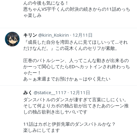
んの今後も気になる！
恩ちゃんVS宇千くんの対決の続きからの11話めっち
ゃ楽しみ
キリン
kirin_Kokirin
12月11日
『成長した自分を湾田さんに見てほしいって…それ
だけなんだ。』この花木くんのセリフが素敵。
圧巻のバトルシーン、人ってこんな動きが出来るの
かーって関心してたらEDへカットインされ終わっち
ゃたー！
あ～ぁ来週までお預けかぁ～はやく見たい
みく
statice__1117
12月11日
ダンスバトルのダンスが凄すぎて言葉にしにくい。
そして何よりカボの独占欲が出てきたあのシーン推
しの独占欲剥き出しヤバいです
11話はカボと伊折先輩のダンスバトルかな？
楽しみにしてます