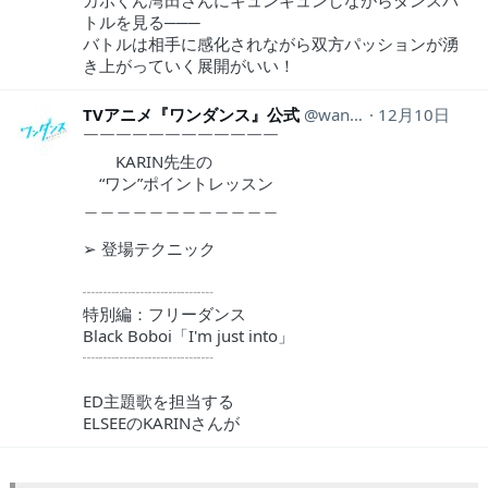
カボくん湾田さんにキュンキュンしながらダンスバ
トルを見る───
バトルは相手に感化されながら双方パッションが湧
き上がっていく展開がいい！
TVアニメ『ワンダンス』公式
wandance_info
12月10日
￣￣￣￣￣￣￣￣￣￣￣￣
KARIN先生の
“ワン”ポイントレッスン
＿＿＿＿＿＿＿＿＿＿＿＿
➢ 登場テクニック
┈┈┈┈┈┈┈┈
特別編：フリーダンス
Black Boboi「I'm just into」
┈┈┈┈┈┈┈┈
ED主題歌を担当する
ELSEEのKARINさんが