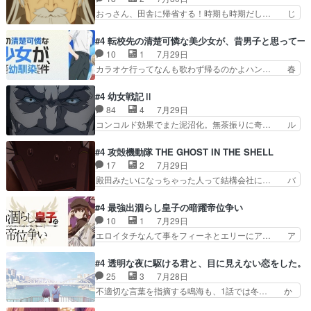
ですね。昼の国が勝てる流… 役で出演いたしまし
ーーーーーーーー良い……。女性声優… 深夜の格
おっさん、田舎に帰省する！時期も時期だし… じ
た。次回も緊張が止まり…
ゲー対戦よりテストの方がよっぽど… 真剣に授業
いさん、ベリル、副団長、年長者が強い順… 底知
を受けて、夜は珠樹の部屋で格ゲ… 来たる定期テ
れない爺さんには夢が詰まってると思う… クル
#4 転校先の清楚可憐な美少女が、昔男子と思って一
ストに向けて勉強会！美緒ちゃ… 受験勉強と戦闘
ニ、ヘンブリッツ、ミュイと一緒におっ… 帰省、
10
1
7月29日
の2択なら戦闘を選ぶ娘w美… 勉強嫌いでバトル
お供ヒロインはクルニ。順番的には確… 父親から
カラオケ行ってなんも歌わず帰るのかよハン… 春
を選ぶって、ひぐらしの沙…
手紙が来た。サーベルボアの退治の… ここでヘン
希ちゃんの私服、めっちゃ可愛いぞ！！！… どう
ブリッツくんが同行するのが変で… ・ベリル、実
やらあの女優さんが春希のお母さんのよ… 春希ち
#4 幼女戦記Ⅱ
家に帰ることに・ベリルはミュ… おっさんの親と
ゃん姫ちゃんに野菜の子も凄え可愛い… 隼人くん
84
4
7月29日
なるとお爺ちゃんだよね孫扱… ・ベリル、実家に
のスマホを買いに行ってたけど完全… 第４話を
コンコルド効果でまた泥沼化。無茶振りに奇… ル
帰ることに・ベリルはミュ…
U-NEXTで視聴しました。視聴… スマホを買うた
ーデルドルフ中将自らが行う煙草と葉巻は… ブロ
め、都心で待ち合わせをした… OP曲きっかけで
グを更新しました!!宜しければ、是非… 計画通り
#4 攻殻機動隊 THE GHOST IN THE SHELL
見始めてたけどなんだかん… いきなりシリアス展
にはいかないね笑やり遂げた(ほぼ… 今回もター
17
2
7月29日
開ぶち込んでくるじゃん… 春希の家庭事情は複
ニャに不都合なことがあったりし… 白髪の男性が
殿田みたいになっちゃった人って結構会社に… バ
雑。食事とか隼人が親身…
語った家族を失った喪無感が、… 連邦に対して有
トーがカッコいいと思ってたら、トグサが… あの
利な講話条件を引き出すため… コンコルド効果に
見た目もうただのロボでしかないんだよ… 俺らの
#4 最強出涸らし皇子の暗躍帝位争い
油を注ぐターニャの勝利軍… 犠牲を払っても良い
汗拭きそりゃいやだろwwバトー＆ト… イノセン
10
1
7月29日
ならお前たちが前線へ行… 戦闘がアッサリし過ぎ
スの元となった回だけど、ガイノイ… アダム・リ
エロイタチなんて事をフィーネとエリーにア… ア
じゃない？戦争がメイ…
ンクやジェイムスン(教授)型サ… アンドロイドも
ルも気付かなかった事を…フィーネは自分… モン
おっさんの汗を拭くのは嫌や… 押井守監督のイノ
スターを呼ぶ笛？黒幕は狩猟祭とは関係… 平凡な
#4 透明な夜に駆ける君と、目に見えない恋をした。
センスの土台になったエピ… コミカルなのにも慣
少女に見える眼鏡w眼鏡属性は持ち合… 神アニ
25
3
7月28日
れてきました。１話でし… ロボットの反乱は今と
メ、ケテーイ！「騎士狩猟祭、前夜の… フィーネ
不適切な言葉を指摘する鳴海も、1話では冬… か
なっては良くある話し…
がアルノルトに活躍してもらいたが… 第４話を
けると鳴海のやり取り微笑ましいw良い奴… どう
ABEMAで視聴しました。視聴に… 第４話、アル