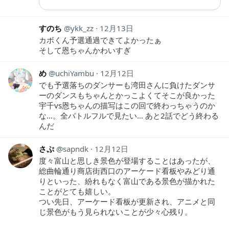
すのち
ykk_zz
12月13日
カボくん予選通過できてよかったぁ
そして恩ちゃんかわいすぎ
め
uchiYambu
12月12日
でも予選落ちのダンサーも湾田さんに負けたダンサ
ーのダンスもちゃんとかっこよくてそこが良かった
宇千vs恩ちゃんの描写はこの回で終わっちゃうのか
な…。全バトルフルで見たい… あと2話でどう終わる
んだ
さぷ
sapndk
12月12日
度々富山と思しき景色が登場することはあったが、
総曲輪通り商店街西口のアーケード看板やみどり通
りといった、紛れもなく富山である景色が描かれた
ことがとても嬉しい。
つい先日、アーケード看板が更新され、アニメと同
じ景色がもう見られないことが少々心残り。