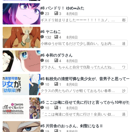
人のレベル上げは鬼モードフィンガーシリ… アリ
労と喜びを知る手島先生がず… 10年でえらい老
スと10年後に結婚の約束をした鏡ずっ… カジノ
#8 バンドリ！ ゆめ∞みた
けはったねー編集さん。同… 自分の妄想を買って
スタッフ募集するも集まらない更に追… 王命でク
23
3
8月6日
くれる人がいるというも… 初めて自分の漫画が売
ルルの監視をすることになったデビ… 最強の村
ギスドリ始まりましたーーー！！！！ユノ、… 都
れた時の感動、懐かし…
人・鏡との出会いで少しは変わった… やはり何か
子さんがめっちゃ情緒不安定になってて怖… 超回
悲しい過去がありそうな。鏡のも… パルナの魔族
復を見守っていかないと、ですね！！み… 開幕聞
#6 ヤニねこ
への恨みは根深そうやね姫を舐… 新キャラが登場
き取りスタッフに定治いなかった？ま… ののちゃ
132
4
8月6日
早々変態扱いされてる件。タ… まだまだお元気そ
んのお手当てはお節介だったりする… ビオラの立
小林ゆうが出てるだけで少し面白い。なお内… 達
うなお声で……不意打ち過…
ち回り害悪すぎるお近づきの印が… ・律っちゃん
郎が獣人に◯◯◯される強制百合を期待し… ヒグ
明るくなったね♪・メンバーの… 一難去ってまた
マドンってなんなん！？人見知りっぽい… なんな
#6 令和のダラさん
一難、律がビオラの呪縛から… 「私はあなたが嫌
ら下ネタ0じゃなかったかこんな回が… 他のエピ
66
4
8月6日
いなんです」「バンドやめ… 何が起きているの
ソードに対してマイルドな回だった… 今回はだい
ダラさん、ちゃんと自分で仇取ってたんだね… ワ
か！？次週、みゅーたいぷ…
ぶある程度抑えてる？w感じな気… アルねこ、そ
イが必死でケロロじゃないのよケロロじゃ… ロボ
うはならんやろ映画のワンシー… さっきまで生き
ットに憧れてビーム撃ちたいと…そうい… 余りに
#5 転校先の清楚可憐な美少女が、昔男子と思って一
ていたゴキブリ死んでるGP… アルねこ危険です
も凄惨なダラさんの過去ダラさんの６… 過去編は
10
1
8月6日
よね。健康的な面で··江… 酔い潰れ行き着いた江
これで一区切りかなギャグも面白い… ガンガガン
クラスの男たちのノリが軽くておもろい春希… 沙
ノ島で、朝日を眺めな…
♪薫がなんかしっかり歌ってロマ… 姉巫女の誤
紀は隼人への片思いを拗らせているタイプ… みな
算、クソみたいな嫉妬の末路よ。… 私、そんなに
もちゃんが透けブラしててびっくりして… レベル
#5 ここは俺に任せて先に行けと言ってから10年が
日頃からガンガン言うてないで… このアニメはど
のキャラが登場。相変わらず顔や体の… 隼人が春
10
1
8月6日
こに行くのだろう、面白すぎ… 姉のした事はただ
希の級友を巻き込んだイジりに動じ… 第５話を
「ここは俺達に任せて先に行け！全員いい奴… 過
単に一族を絶滅させただけ…
U-NEXTで視聴しました。視聴… ラブコメで天然
去、あとを託したロックが今、2人にあと… 木下
ジゴロというかナチュラルヒ… みなもと仲良く話
鈴奈（@0suzuna0）が【マリー… 村ごと乗っ取
#5 片田舎のおっさん、剣聖になるⅡ
す隼人を見てなぜか不安に… 無理なダイエットは
られてたら流石に気付かないか… 《漫画版少し読
19
2
8月6日