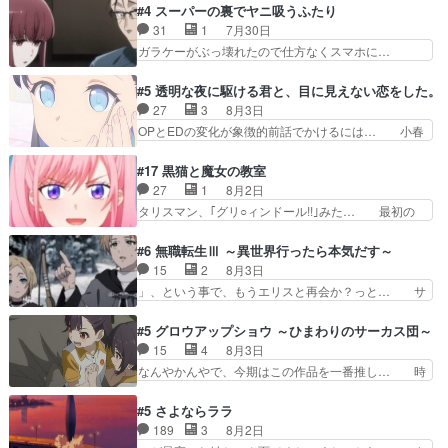
を人間に戻して欲しいでも自分達が代わ… ご視聴
#4 スーパーの裏でヤニ吸うふたり
めに東京へ!/でも観光よ… 旅の支度全部やってく
ありがとうございました見るたびに切… 誰かと思
31
1
7月30日
れる先輩、なんだかん… 第５話をｄアニメストア
ったらちゅー先輩か。しれっと相方… 第５話感
ガラケーがぶっ壊れたので仕方なくスマホに…
で視聴しました。視…
想：コ□した相手にも家族や…､戦… つらい回
佐々木さんとは同い年くらいに思ってたけど… や
だ……つらすぎる……。エスタ先輩… 今週のシー
はり出オチ感が否めず、エピソードの打率… 田山
#5 透明な夜に駆ける君と、目に見えない恋をした。
ナとミミも可愛かった2人の関係… 確かに相手に
さんが佐々木さんに沼っていく…こんな… 佐々木
27
3
8月3日
も家族や大切な人はいるけど、… 白シャツが作業
さん、腕フェチなんですね笑最近まじ… 佐々木が
OPとEDの変化が象徴的前話でかけるには… 小春
着みたいなもんなんですかね…
ガラケーからスマホに変えるって、… もうドラマ
の透明なモヤのかかった世界。どんな女… そう
版孤独のグルメファンコンテンツ… 「お腹冷えち
か、こんな風に見えてるのかぁ。かける… 完全な
#17 黒猫と魔女の教室
ゃわない？佐々木さんの優しさ… 先行で見た時よ
両片思いになりましたねぇ…OPとE… 余計な物
27
1
8月2日
り2人のやり取りに癒しを感… ABEMA版の7〜8
は描かず白く靄がかった小春ちゃん… 光も感じな
タリスマン、｢グリ○ィンドール!!｣みた… 最初の
話佐々木が実年齢以上…
い完全な盲目なんやね…おめかし… 母役に能登さ
障害ゴーレムを全員で力を合わせて倒… アリアは
んって禁じ手使ってきたー！E… 今回は小春視点
ホントスピカが大好きだよね。ツン… 一等級ポテ
#6 無職転生Ⅲ ～異世界行ったら本気だす～
も描かれていて良かった本当… 股に海豚を挟み水
ンシャルのアリアちゃん可愛くて… そういや、ア
15
2
8月3日
上バスでの会話を反芻…恋… OPEDとも無人バー
リアは能力は最上級のくせに、… とうとうアリア
」、という事で、もうエリスと再会か？っと… サ
ジョンから主人公２人…
と直接競う場がきたこれまで… 毎度ながらのスピ
ラの再登場によってルーデウスの成長が確… 人間
カの顔面芸推しのハナちゃ… クソレビュータリス
関係の清算が粛々と進められているサラ… サラと
#5 グロウアップショウ ～ひまわりのサーカス団～
マン趣味ダダ漏れで好き… 期末試験が始まろうと
の関係に対して完全に「昔の女」とし… ルーシー
15
4
8月3日
しておりスピカは対策… 能力鑑定胸像タリスマン
にデレるルディが完全に親バカで微… サラとは会
なんやかんやで、今期はこの作品を一番推し… 時
氏容姿も評価してし…
ってほしいちゃんとした別れ方し… サラは未練0
給50円じゃ借金は減らない(^_^;サ… 葵ちゃん可
だと言っていたけど人の気持ち… 実は結構好きな
愛すぎるな楠木ともりちゃんのね… デフォルメさ
#5 さよならララ
キャラモヤモヤする別れ方だ… 役で出演させてい
れた表情が特に多かったのが印… 葵＆茜の回も良
189
3
8月2日
ただきました！よろしくお… 毎クールメインヒロ
きでした。あの証拠写真、ひ… 互いが互いのこと