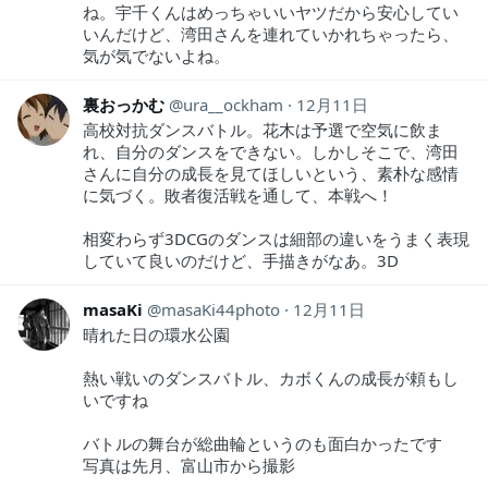
ね。宇千くんはめっちゃいいヤツだから安心してい
いんだけど、湾田さんを連れていかれちゃったら、
気が気でないよね。
裏おっかむ
ura__ockham
12月11日
高校対抗ダンスバトル。花木は予選で空気に飲ま
れ、自分のダンスをできない。しかしそこで、湾田
さんに自分の成長を見てほしいという、素朴な感情
に気づく。敗者復活戦を通して、本戦へ！
相変わらず3DCGのダンスは細部の違いをうまく表現
していて良いのだけど、手描きがなあ。3D
masaKi
masaKi44photo
12月11日
晴れた日の環水公園
熱い戦いのダンスバトル、カボくんの成長が頼もし
いですね
バトルの舞台が総曲輪というのも面白かったです
写真は先月、富山市から撮影