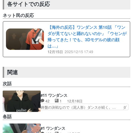
各サイトでの反応
ネット民の反応
【海外の反応】ワンダンス 第10話 「ワン
ダが見てないと踊れないのか」「ウセンが
帰ってきた！でも、3Dモデルの彼の顔
は…」
12月15日
2025/12/15 17:49
関連
次話
#11 ワンダンス
42
1
12月18日
終盤の決戦なので（泥人形）ダンスが続く。… ダ
ンスの良し悪しは分からないけど、今回の… 普通
各話
に見入ってしまうな。特に宇千くんのダ… 先週土
曜から今週金曜までで一番面白かった… 今回はダ
#1 ワンダンス
ンスの演出も色々頑張ってたな、領… カボくんの