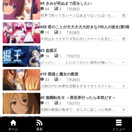
接していいのかわからず戸惑うかけるも… 盲目だ
#4 きみが死ぬまで恋をしたい
とフィーネの２度目のデート出… マジできな臭い
と相手の表情も分からないからどう思… 今期のバ
64
3
7月28日
ぞ帝位争い。姉からの刺客を… ふぃーねと町の様
ックナンバーみたいなOPアニメ。… 初デートで
戦争で戦ってるシーンはあまりないとはいえ… 前
子を見に行ったら町中で窃…
冬月を笑わせようとする姿も冬月… 特に大きな事
回までにあまり見れなかったようなシーナ… ミミ
件やイベントが起きるでもなく… 初デートで冬月
の存在で揺らぐ14クラス約束された死… ミミの
#28 君のことが大大大大大好きな100人の彼女(第3期)
を笑わせようとする姿も冬月… 3話までは主人公
秘密をあっさり受け入れたのは拍子抜… 蘇生魔法
10
2
7月28日
がどうでもいいことでずっ… 花火購入に浅草へ…
って下衆い国なら進退窮まったら手… 蘇生魔法ヤ
今回はもうグダグダ言わずにステージを見た… 君
行き当たりばったり訪問…
バイけどミミいなかったら詰んで… アニメオタク
のことが大大大大大好きな１００人の彼女… 100
あるある：作中に花が登場する… ご視聴ありがと
カノ版ラブライブ！？こういうのは人… 俺、みん
#3 盗掘王
うございました！アリとセイ… ごめん、そういう
なのレッスン動画をDVDが焼きき… アナウンス
16
1
7月27日
話がしたい作品じゃないの… 第４話感想：その口
役で出演いたしましたみんなのア… 恋太郎ファミ
ひっどい、、、とにかくひどい原作が俺レベ… 一
止め効果あるかな？ミミ…
リーがガチでアイドルに挑戦！… ギャグギャグし
般人が巻き込まれることもあるのか結構面… 久野
くもド直球で泣ける回来たな… 【完全初見】100
美咲さんと言えば幼女！アイマスの市原… 遼河は
#16 黒猫と魔女の教室
カノGirlfrien… 『アイドル伝説恋太郎ファミリ
目的の為には人命も軽視するタイプの… 4つのス
33
1
7月26日
ー』にて「ア… 安木路佐ウル子役で出演いたしま
キルが揃う。広い墓を捜索中、遼河… 村正はそん
人助けのため奉仕活動をするイオとカストル… ス
したクォリ…
なおどろおどろしいエピソードあ… 気持ちよくし
ピカも大概怖がりだけど、カストルが更に… イオ
ようとしてるのはわかるけど。… 韓国ご自慢の俺
とカストルの共通点は、魔法の制御が出… 椋鳥の
#5 無職転生Ⅲ ～異世界行ったら本気だす～
レベのアニメ制作を日本に奪… 予言で正体がバレ
大群て…住民から迷惑がられてない？… キングコ
11
2
7月27日
る、もう騙し討ちは出来な… 村正の墓、アニメで
ングor進撃の巨人牡羊座のアルデ… スピカ・イ
念願の家族の食卓で、ゼニスに起こった奇跡… キ
見ると一杯で怖いな。ア…
オ・カストルという組み合わせ。… 有り余るパワ
スをせがむロキシーが可愛い過ぎ！妹達へ… エリ
ーが制御出来ない誰かの為に力… スピカの放り込
ナリーゼの悪魔の囁きwクリフとエリナ… 悪魔の
#4 さよならララ
みかたが雑になってきてるな… イキりカストルは
囁きやめてくださいwおい、1番重要… ゼニスも
155
3
7月26日
怖がりやったかあスピカな… 鏡の世界への突入と
ホーム
最新
メニュー
感情が出てきてて良い方向に進んで… 第５話を