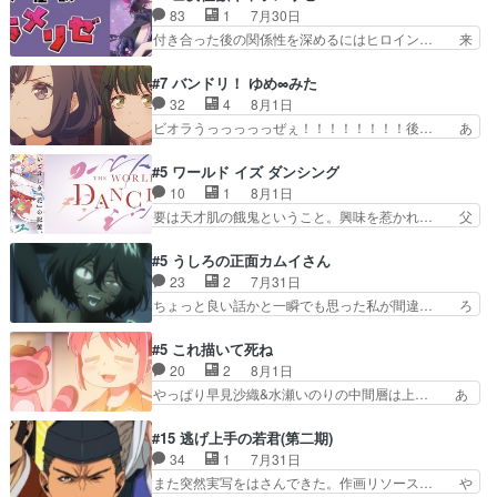
い筈のガブちゃん、アキオの… 色々とひっかけが
ネの過去、宝石だった彼女が人になり… ドレゲネ
83
1
7月30日
あって、最終的に嫌な終わ… ゴンゾウが従える大
の過去、、辛かった、、あのジャタ… 年上旦那が
付き合った後の関係性を深めるにはヒロイン… 来
量のツガイに何事かと思…
良い人でも、女は宝石でただ笑っ… ダイルの儀式
夢ちゃんがキングコングなのいい味付けだ… ずっ
の神々しさたるや。一気に空気… ドレネゲの辛い
とメスってて何この可愛い生物。クラス… 付き合
#7 バンドリ！ ゆめ∞みた
過去には同情の言葉しか…シ… 奥様に悲しい過
い始めたら始めたでまた違った悩みが… と一歩ず
32
4
8月1日
去…萌え袖が可愛いね、と思… ドレゲネとシタ
つ踏み出す黒絵ちゃん微笑ま新汰の… ツインテー
ビオラうっっっっっぜぇ！！！！！！！！後… あ
ラ、2人だけの同盟が結成さ…
ルが可愛いお茶目な妹ちゃんです… しかも過去も
られちゃん、僕っ子になってから取り戻し… ビオ
重いんかいかつては自分に自信… リップを塗って
ラが悪魔すぎて気分が悪くなってきたこ… 声優ま
#5 ワールド イズ ダンシング
らっしゃるからかしらお顔が… 黒絵「怪獣に憧れ
とめました(７話まで)仲町あられ/… ビオラの策略
10
1
8月1日
るのはいいけど自分自身が… 素の自分はどちらな
がバッチリ嵌って最高wwwこ… 自信あれば評価
要は天才肌の餓鬼ということ。興味を惹かれ… 父
のかはまだ不明だが見せ…
なんて気にしないし、充実し… ・バーチャルだけ
の観阿弥と袂を分かった？鬼夜叉が田楽の… 猿楽
ど、みゅーたいぷ初ライブ… OPこんなんだっ
の鬼夜叉と田楽の増次郎。小さないざこ… 着眼点
#5 うしろの正面カムイさん
け？と思ったら歌唱シーン… の、らいぶシーン
は良くとも、先鋭的すぎるのか。芸能… 鬼夜叉は
23
2
7月31日
＿!!­­--­­--­… それだけでええやん！！しかし、ビオラ
石也と共に観世座をあとにし、三条… 観世座を離
ちょっと良い話かと一瞬でも思った私が間違… ろ
が仕…
れ、三条坊門御所で日々を送る鬼… 「お前(鬼夜
くろ首さんも油舐めてなかった？白雪碧さ… 今日
叉)が凄いのではなく客が凄い… 田楽と猿楽の獅
も1日お疲れ様でした～───昨晩～今… 幼女に拾
#5 これ描いて死ね
子舞勝負。鬼夜叉は猫の動き… 登場人物の我が強
われたお市ちゃんの恩返し。化け猫… 役にて出演
20
2
8月1日
い。新しい獅子舞に拘って… 第５話を
させていただきました。ジョアン… トイ・ストー
やっぱり早見沙織&水瀬いのりの中間層は上… あ
primevideoで視聴しまし…
リーみたいな始まり。流石に除… 猫相手になんで
れ光って漫研入ることになってたんだっけ… 登場
そんなに…と思ったらそうい… いつもと違って少
人物が増えてわいわいしたところが好き… 初コミ
#15 逃げ上手の若君(第二期)
し良い話化け猫は油が好物… 今回はあかやし1体
ティアで２０冊刷りは妥当だよね。俺… 藤森さん
34
1
7月31日
のみで15分。金持ちの… 今更だけど霊が性行為
のママ向けの漫画で、また涙腺が⋯… 〜漫画に
また突然実写をはさんできた。作画リソース… や
で祓えることは何とな…
「想い」をこめよう｣娘に漫画であ… 何回この作