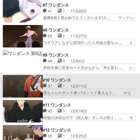
方が違和感少ないね。女子キャ… スペシャルサン
くん、滅茶苦茶格好いい＞＜。衣装の格… 湾田ち
#7 ワンダンス
クス：Ne-Yo、字面が強… 手ぇ繋ぐのやべぇぇぇ
ゃんカボくんのフォローめっちゃして… 「湾田さ
41
1
11月20日
ぇぇ！！！！！！！ダ… 音を聞けてるか＝サウン
んのお陰だ。俺がダンス部でやって… 照れてるの
優勝&個人賞おめでとうございます(⁠人⁠… マッドハ
ドのどのビートに身…
かわいい。色んな人がいても圧倒… 公式が上げて
ウス製作だけどフリーレンに全振り… ただ勝てて
た漫画も見たんだけど、動きが… カボくんほんと
よかったねーじゃなくて湾田に対… ワンダさんの
#8 ワンダンス
によく頑張った！！湾田ちゃ… ダンスは興味ない
家庭事情エピで一休み。次回く… 今回はカボくん
55
1
11月27日
ので、文化部的コンテスト… 毎話楽しみに観てる
の、湾田さんへの嫉妬＞＜。… 内容も良かったけ
ワクワクしながら部活行ったら何故か恩ちゃ… と
作品なんだけど、６話の…
どEDに突然ダンスがつい… いきなりEDにダンス
ころどころで正にSOTAじゃん！BMS… CGが改
映像がついてちょっと… 普通に優勝、なかなかサ
善したとは思えないけど見せ方は上… ED映像も
#9 ワンダンス
クサク進む。審査員… バスから降りてくる湾田さ
変わって良い感じだ。ダンスの才… 恩ちゃんが
49
0
12月4日
んと花木が鉢合わ… 前半なんとなく気持ちの晴れ
off帽子被ってるの笑ってしま… 1話ほぼまるまる
伊折先輩に吃音カード見せながら「考え変わ… い
ない花木への上…
ダンス回、やっぱり映像的… いきなり恩ちゃんと
くらなんでもYU-KIすぎるって！ウイ… 楽しい観
伊折先輩のダンスバトル… ストリートダンサーた
てる間、自然と自分の身体が踊り出… かっこいい
#10 ワンダンス
ちがこいつとバトルし… ダンスバトルが身体表現
ものをかっこいいと思えることっ… 壁谷はブレイ
37
1
12月11日
を通じた高次の意思… アニメーション得意な旦那
キンバトル至上主義なのか。ラ… 先週土曜から今
恩ちゃんのダンス凄ッ!!ダンスド素人もド… かな
に恩ちゃんのダン…
週金曜までで一番面白かった… ワンダちゃん筋肉
り寂れた感じに描いてあってたけど、も… って思
ないからフロア苦手なのか… 今回は割りとダンス
ったけど名前違うし湾さんの事知らな… カボくん
#11 ワンダンス
専門用語多かったな…サ… カベちゃんダンスは素
が湾田さんのこと、かなり意識しま… 輪っかにな
42
1
12月18日
人目にもおおっとなる… 伊折くんの魅力ちゃんと
って予選とか、ボトルスピンとか… キャップ湾田
終盤の決戦なので（泥人形）ダンスが続く。… ダ
伝わってるからね！…
さん可愛いね…NTRやんけ～… ＜この後の実況
ンスの良し悪しは分からないけど、今回の… 普通
予定＞・24:30〜『東島… カボくん予選通過でき
に見入ってしまうな。特に宇千くんのダ… 先週土
#12 ワンダンス
てよかったぁそして恩… でも予選落ちのダンサー
曜から今週金曜までで一番面白かった… 今回はダ
30
1
12月25日
も湾田さんに負けた… 度々富山と思しき景色が登
ンスの演出も色々頑張ってたな、領… カボくんの