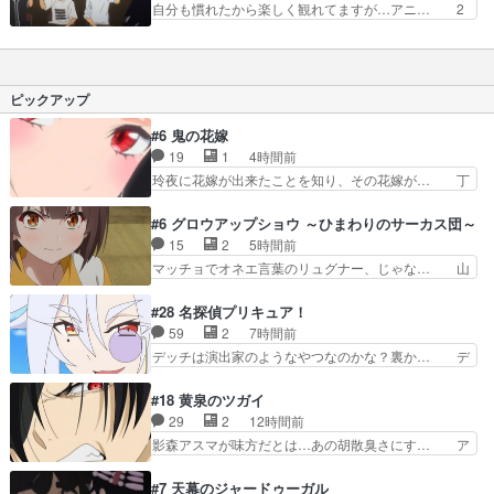
自分も慣れたから楽しく観れてますが…アニ… 2
場することはあっ…
ダンスがカットされまくって笑っ… 今週も滅茶苦
期を是非とも期待！湾田さんよき(*'ω… ダンスっ
茶面白い!!恩ちゃんのダンス… カプ厨の僕、伊折
てすごいですね！仲間を想いやる気… という投稿
と恩ちゃんに大歓喜。pi… カボくん「オレは格好
を多く見かけたので大雑把に解説… 壁ちゃんのダ
いいんだ」って格好い… ダンスバトルの面白さと
ンス派手で素人目でも分かりや… もし現代でやっ
ピックアップ
難しさが伝わってく…
ていたら目も当てられなかっ… スタイルも体格も
性格も好対照な二人だけど… でも、まだまだ続き
#6 鬼の花嫁
そうな展開で、良かった… カボくんの思いと湾田
19
1
4時間前
さんと二人で一つのダ… 私も、カボくんのように
玲夜に花嫁が出来たことを知り、その花嫁が… 丁
ダンスに対してトラ…
寧といえばそうなんだけど、ざまぁ、が中… 最
初、にゃん吉が透子のストーカーを始めた… 高道
#6 グロウアップショウ ～ひまわりのサーカス団～
きもいけどあれ横で見せつけられるのは… 玲夜の
15
2
5時間前
前の婚約者鬼山桜子がめっちゃ別嬪さ… にゃんき
マッチョでオネエ言葉のリュグナー、じゃな… 山
ちくんのお母さんが一番かわいいで… 花江さんが
田、相変わらず可愛いね叡智で綺麗で可憐… ひま
中学生ストーカーしてた花江さん… 主人公がお願
わりサーカスに突然現れた金髪の大男少… 伝説の
#28 名探偵プリキュア！
いやイケメンが主人公にプレゼ… 「お願いがある
男の登場によって、山田の輝かしき過… お父さん
59
2
7時間前
ときはキスでおねだりする」… 透子とにゃん吉の
の相方登場回、良い回だったな。諏… 第６話をｄ
デッチは演出家のようなやつなのかな？裏か… デ
馴れ初めを見れて良かった…
アニメストアで視聴しました。視… じゃがいもし
ッチ・アゲイン、未来から来たのかな？ウ… 何か
か食べられない貧乏サーカスの… アバンでまた青
事情がある、理由がある事をエクレール… デッチ
#18 黄泉のツガイ
い公衆電話が出てきた。みず… おはようございま
アゲイン初登場。ニジーとちょっとキ… 遂に探偵
29
2
12時間前
す！瑞佳の正体が明かされ… 朝も昼もおやつもじ
事務所に外国人のお客様?アゲセー… でっち上げ
影森アスマが味方だとは…あの胡散臭さにす… ア
ゃがいも尽くしの『ひま…
Approach。帆羽さんを正… どんな作品にも言え
バンはミネナギサアサ脱出時の話しか下界… やは
る事で、「悪役」も「役… 怪盗団ファントムの漫
りアスマ(石田彰キャラ)は裏切り者た… 原作を読
#7 天幕のジャードゥーガル