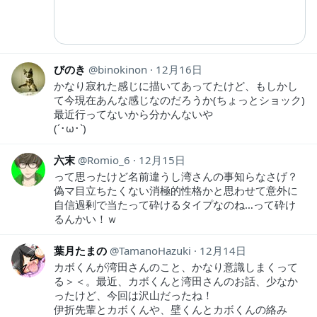
びのき
binokinon
12月16日
かなり寂れた感じに描いてあってたけど、もしかし
て今現在あんな感じなのだろうか(ちょっとショック)
最近行ってないから分かんないや
(´･ω･`)
六末
Romio_6
12月15日
って思ったけど名前違うし湾さんの事知らなさげ？
偽マ目立ちたくない消極的性格かと思わせて意外に
自信過剰で当たって砕けるタイプなのね…って砕け
るんかい！ｗ
葉月たまの
TamanoHazuki
12月14日
カボくんが湾田さんのこと、かなり意識しまくって
る＞＜。最近、カボくんと湾田さんのお話、少なか
ったけど、今回は沢山だったね！
伊折先輩とカボくんや、壁くんとカボくんの絡み