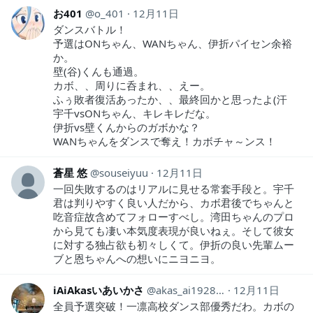
お401
o_401
12月11日
ダンスバトル！
予選はONちゃん、WANちゃん、伊折パイセン余裕
か。
壁(谷)くんも通過。
カボ、、周りに呑まれ、、えー。
ふぅ敗者復活あったか、、最終回かと思ったよ(汗
宇千vsONちゃん、キレキレだな。
伊折vs壁くんからのガボかな？
WANちゃんをダンスで奪え！カボチャ～ンス！
蒼星 悠
souseiyuu
12月11日
一回失敗するのはリアルに見せる常套手段と。宇千
君は判りやすく良い人だから、カボ君後でちゃんと
吃音症故含めてフォローすべし。湾田ちゃんのプロ
から見ても凄い本気度表現が良いねぇ。そして彼女
に対する独占欲も初々しくて。伊折の良い先輩ムー
ブと恩ちゃんへの想いにニヨニヨ。
iAiAkasいあいかさ
akas_ai19281118
12月11日
全員予選突破！一凛高校ダンス部優秀だわ。カボの