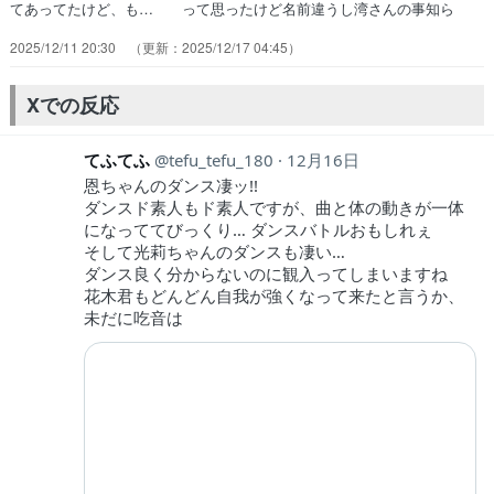
てあってたけど、も… って思ったけど名前違うし湾さんの事知ら
な… カボくんが湾田さんのこと、かなり意識しま… 輪っかになっ
2025/12/11 20:30
2025/12/17 04:45
て予選とか、ボトルスピンとか… キャップ湾田さん可愛いね…NTRや
んけ～… ＜この後の実況予定＞・24:30〜『東島… カボくん予選
通過できてよかったぁそして恩… でも予選落ちのダンサーも湾田さん
Xでの反応
に負けた… 度々富山と思しき景色が登場することはあっ…
てふてふ
tefu_tefu_180
12月16日
恩ちゃんのダンス凄ッ!!
ダンスド素人もド素人ですが、曲と体の動きが一体
になっててびっくり… ダンスバトルおもしれぇ
そして光莉ちゃんのダンスも凄い…
ダンス良く分からないのに観入ってしまいますね
花木君もどんどん自我が強くなって来たと言うか、
未だに吃音は