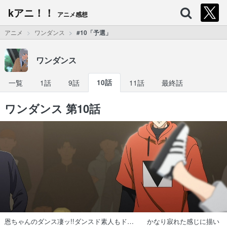
kアニ！！
アニメ感想
アニメ
ワンダンス
#10「予選」
ワンダンス
一覧
1話
9話
10話
11話
最終話
ワンダンス 第10話
恩ちゃんのダンス凄ッ!!ダンスド素人もド… かなり寂れた感じに描い