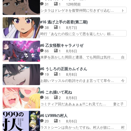
才に大笑いしたw一度… 「男性の欺瞞、悪意」が
むの我慢していてよかっただって顔… どんどん増
31
1
12時間前
女性に向かい悪さを… ニジーのナルシスト系紳士
えるツガイツガイよりも腹黒い人… 夜桜は「顔で
シタラはドレゲネを復讐仲間に引きずり込む… ト
な感じとも違う、…
損してる」って言うけど、声で… おかしいな石田
ルイ家と、大カアンを支えるチャガタイ家… トル
が実はいい人っぽい？まだ分… 人を信用出来ない
イに功績を挙げさせて政権と軍のバラン… 覇道の
#16 逃げ上手の若君(第二期)
ましてはアサちゃん目的で… "顔で損してる"企み
トルイと王道のオゴタイって感じかな… 賢い人物
38
1
8月7日
顔て何…wアスマさん… 顔で損してるアスマさん
の行動は想定した目的達成のための… シタラとボ
時行「あなたの役に立って恩を返したい」頼…
ついでに声でも損し…
ラクチンの考えが初めてシンクロ… ドレゲネのテ
元々1期からそうだっただろと言われると返… こ
ントを後にするシタラの背後を… 「表裏一体のモ
のアニメの演出、同じCloverWor… 貞宗の思考を
#6 乙女怪獣キャラメリゼ
ンゴル政治」国家の表舞台に… 前回のシタラと対
読み切れなかったのは、経験の… 信濃仮面いった
66
1
8月6日
比したおおらかな笑顔が印… 戦争よりも経済の領
い誰なんだ！役に立ちたいで… 人形だったり将棋
来夢を誑かした岡田と遭遇、でも岡田は気付… 自
域をその視野に入れてい…
だったり、諏訪神党の三大… ・これ罠じゃない
分も相手の容姿しか見てなかったと気付き… みん
の？・砦を捨てるって同盟… 合戦における伝令の
なからのメイク道具が、らいりーさんを… らいり
#6 うしろの正面カムイさん
意味。特に諏訪の地は山… 薄々思ってたけど実写
ーの影響で理想に向けて努力する黒絵… コングと
19
1
8月8日
パートに対する熱意が… 亜也子ちゃん面白い親父
ゴ〇ラの怪獣大決戦!?w黒絵の友… らいりーが己
お願いマッスルの歌詞そのまま言ってて草今… 今
さんが無事で良かっ…
のルッキズムと相対する話とし… らいりーさんが
日も1日お疲れ様でした～バタバタしてて… 霊を
容姿の美醜でしか人を見ない… 校外学習で奥多摩
大量に成仏させた ジェットババアの亜… 1日で
#6 これ描いて死ね
の小河内ダムに来た黒絵た… ライリーが好きだっ
6人は流石絶倫カムイ婆もしっかり抱… 今回は交
36
2
8月8日
たクズ男ハルゴンが懲ら… メイクでちょっと勇気
通悪霊の除霊ツアー。Aパはいつも… 前半の霊カ
コミティア回だああぁぁぁ!!!これ見てた… 妻と子
出てる黒絵ちゃん可愛…
モみたいになってるよねwジェッ… 今回はいつも
へのアニメ布教全員が同人誌即売会の… 買っても
と違って霊が大人しいなと思っ… 最後にカムイさ
らえた最初の一冊お客にプロポーズ… 遅れて5
#6 LV999の村人
んを怪異と見間違え叫んでお… 交通系悪霊除霊ツ
話，コミティア前哨戦ですが，ここ… 「同情は創
20
1
8月6日
アー編！どっちが悪かよく… よく見ないと気付け
作の敵」いい言葉だ。でも応援す… 東京で開かれ
ラストシーンは良かったですね。村人が故に… 村
ない2つのエピソードに…
る即売会に行って自分たちの本… 一冊売る事の苦