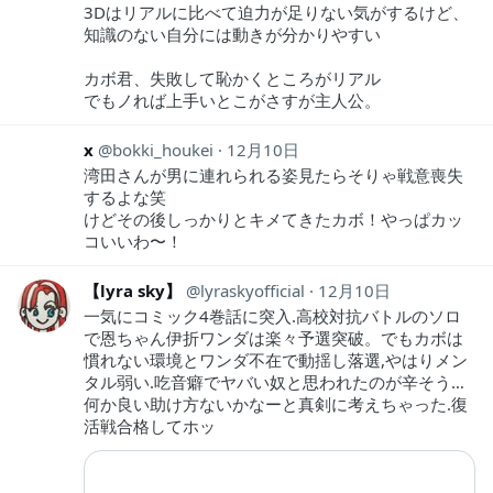
3Dはリアルに比べて迫力が足りない気がするけど、
知識のない自分には動きが分かりやすい
カボ君、失敗して恥かくところがリアル
でもノれば上手いとこがさすが主人公。
x
bokki_houkei
12月10日
湾田さんが男に連れられる姿見たらそりゃ戦意喪失
するよな笑
けどその後しっかりとキメてきたカボ！やっぱカッ
コいいわ〜！
【lyra sky】
lyraskyofficial
12月10日
一気にコミック4巻話に突入.高校対抗バトルのソロ
で恩ちゃん伊折ワンダは楽々予選突破。でもカボは
慣れない環境とワンダ不在で動揺し落選,やはりメン
タル弱い.吃音癖でヤバい奴と思われたのが辛そう…
何か良い助け方ないかなーと真剣に考えちゃった.復
活戦合格してホッ