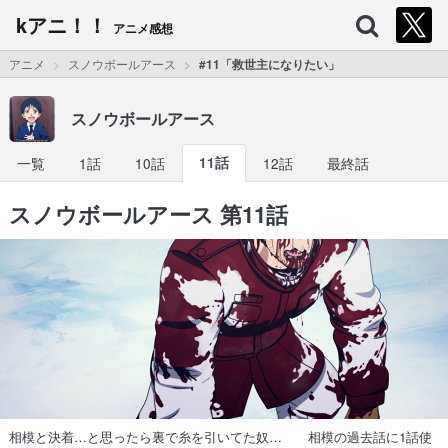
kアニ！！
アニメ感想
アニメ
スノウボールアース
#11「救世主になりたい」
スノウボールアース
一覧
1話
10話
11話
12話
最終話
スノウボールアース 第11話
相模と決着…と思ったら裏で糸を引いてた奴… 相模の過去話に1話使