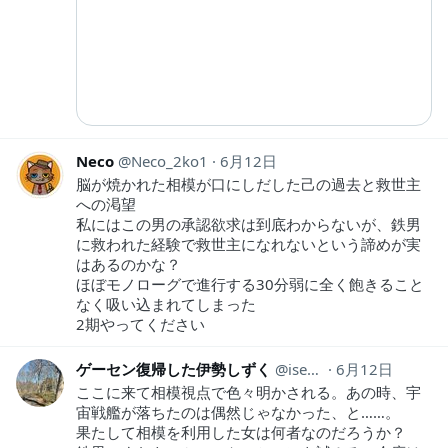
Neco
Neco_2ko1
6月12日
脳が焼かれた相模が口にしだした己の過去と救世主
への渇望
私にはこの男の承認欲求は到底わからないが、鉄男
に救われた経験で救世主になれないという諦めが実
はあるのかな？
ほぼモノローグで進行する30分弱に全く飽きること
なく吸い込まれてしまった
2期やってください
ゲーセン復帰した伊勢しずく
isesizuku
6月12日
ここに来て相模視点で色々明かされる。あの時、宇
宙戦艦が落ちたのは偶然じゃなかった、と……。
果たして相模を利用した女は何者なのだろうか？