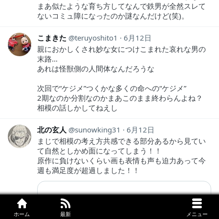
まあ似たような育ち方してなんで鉄男が全然スレて
ないコミュ障になったのか謎なんだけど(笑)。
こまきた
teruyoshito1
6月12日
親におかしくされ妙な女につけこまれた哀れな男の
末路…
あれは怪獣側の人間体なんだろうな
次回で“ケジメ”つくかな多くの命への“ケジメ”
2期なのか分割なのかまあこのまま終わらんよね？
相模の話しかしてねえし
北の玄人
sunowking31
6月12日
まじで相模の考え方共感できる部分あるから見てい
て自然としかめ面になってしまう！！
原作に負けないくらい画も表情も声も迫力あって今
週も満足度が超過しました！！
ホーム
最新
メニュー