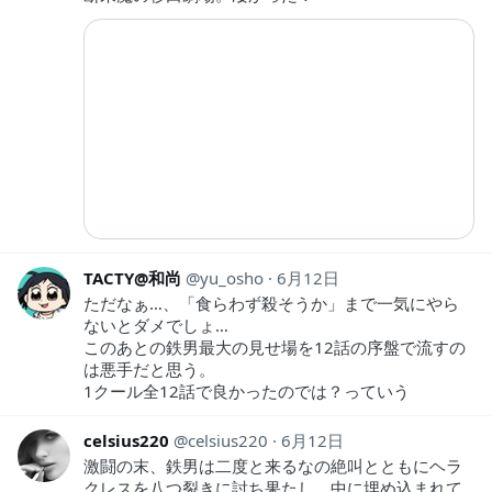
TACTY@和尚
yu_osho
6月12日
ただなぁ…、「食らわず殺そうか」まで一気にやら
ないとダメでしょ…
このあとの鉄男最大の見せ場を12話の序盤で流すの
は悪手だと思う。
1クール全12話で良かったのでは？っていう
celsius220
celsius220
6月12日
激闘の末、鉄男は二度と来るなの絶叫とともにヘラ
クレスを八つ裂きに討ち果たし、中に埋め込まれて