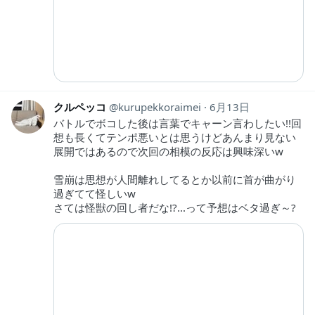
クルペッコ
kurupekkoraimei
6月13日
バトルでボコした後は言葉でキャーン言わしたい!!回
想も長くてテンポ悪いとは思うけどあんまり見ない
展開ではあるので次回の相模の反応は興味深いw
雪崩は思想が人間離れしてるとか以前に首が曲がり
過ぎてて怪しいw
さては怪獣の回し者だな!?...って予想はベタ過ぎ～?