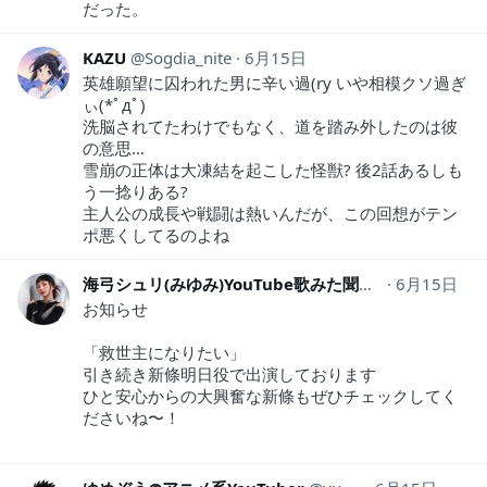
だった。
KAZU
Sogdia_nite
6月15日
英雄願望に囚われた男に辛い過(ry いや相模クソ過ぎ
ぃ(*ﾟдﾟ)
洗脳されてたわけでもなく、道を踏み外したのは彼
の意思…
雪崩の正体は大凍結を起こした怪獣? 後2話あるしも
う一捻りある?
主人公の成長や戦闘は熱いんだが、この回想がテン
ポ悪くしてるのよね
海弓シュリ(みゆみ)YouTube歌みた聞いてね
6月15日
miyumi_
お知らせ
「救世主になりたい」
引き続き新條明日役で出演しております
ひと安心からの大興奮な新條もぜひチェックしてく
ださいね〜！