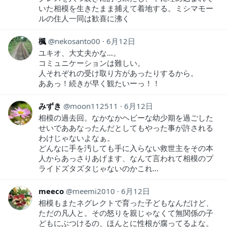
いた相模を生きたまま捕えて着地する。ミシマモー
ルの住人一同は歓喜に沸く
楓
nekosanto00
6月12日
ユキオ、大丈夫かな…。
コミュニケーションは難しい。
人それぞれの受け取り方があったりするから。
ああっ！続きが早く観たいーっ！！
みずき
moon112511
6月12日
相模の過去回。なかなかヘビーな幼少期を過ごした
せいでああなったんだとしてもやった事が許される
わけじゃないよなぁ。
どんなに手を汚しても手に入らない救世主をその本
人からあっさりあげます、なんて言われて相模のプ
ライドズタズタじゃないのかこれ…
meeco
meemi2010
6月12日
相模もまたネグレクトで育った子どもなんだけど、
ただの凡人と。その怒りを親じゃなくて無関係の子
どもにぶつけるの、ほんとに性根が腐ってるよな。