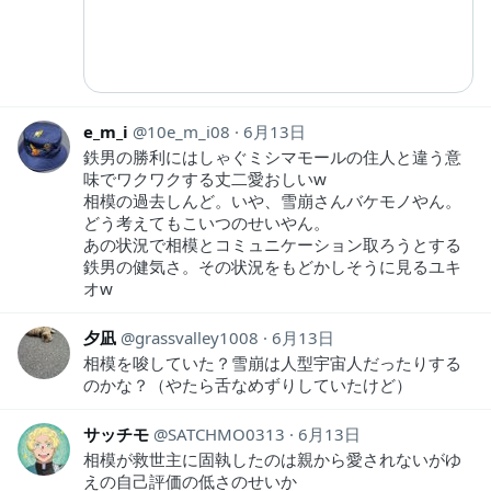
e_m_i
10e_m_i08
6月13日
鉄男の勝利にはしゃぐミシマモールの住人と違う意
味でワクワクする丈二愛おしいw
相模の過去しんど。いや、雪崩さんバケモノやん。
どう考えてもこいつのせいやん。
あの状況で相模とコミュニケーション取ろうとする
鉄男の健気さ。その状況をもどかしそうに見るユキ
オw
夕凪
grassvalley1008
6月13日
相模を唆していた？雪崩は人型宇宙人だったりする
のかな？（やたら舌なめずりしていたけど）
サッチモ
SATCHMO0313
6月13日
相模が救世主に固執したのは親から愛されないがゆ
えの自己評価の低さのせいか