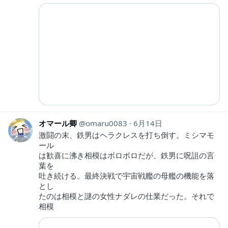
オマール卿
omaru0083
6月14日
激闘の末、鉄男はヘラクレスを打ち倒す。ミシマモ
ール
は歓喜に沸き相模はボロボロだが、鉄男に呪詛の言
葉を
吐き続ける。最終決戦で宇宙戦艦の母艦の機能を落
とし
たのは相模と謎の女性ナダレの仕業だった。それで
相模