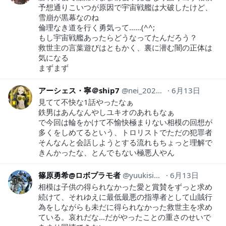
予想通りこいつが原因で宇宙戦艦は大破したけど、
雪崩が黒幕なのね
倫理なき道を行く勇気って……(^^;
もし宇宙戦艦あったらどうなってたんだろう？
救世主の言葉遊びはともかく、裏に潜む闇の正体は
気になる
まずまず
アーシェス・寧＠ship7
nei_2020Ramuh
6月13日
見てて不快な1話やったなぁ
鉄男はあんなんやしユキオのあれもなぁ
で今回は輪をかけて不愉快極まりない相模の回想が
多くをしめてるという、トロリストでただの犯罪者
そんなんと会話しようとする流れもちょっと理解で
きんかったな、とんでもない極悪人やん
篠原勇希@ロボプラモ者
yuukisinohara
6月13日
相模は子供の得られなかった愛と賞賛をずっと求め
続けて、それゆえに最低最悪の指導者として山賊行
為をしながらも未だに得られなかった救世主を求め
ている。哀れだな…だがやったことの重さのせいで