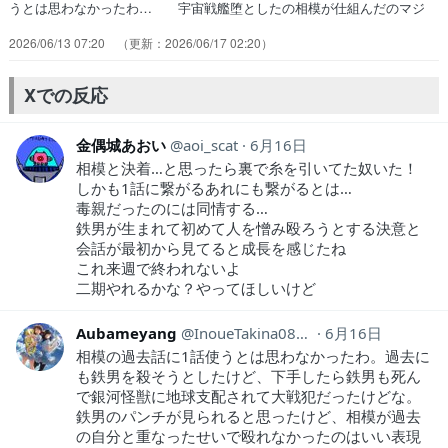
うとは思わなかったわ… 宇宙戦艦堕としたの相模が仕組んだのマジ
か… 英雄願望に囚われた男に辛い過(ryいや相… 「救世主になり
2026/06/13 07:20
2026/06/17 02:20
たい」引き続き新條明日役で… サガミ、お前だったのかお前と雪崩と
かいう… やっぱり関わってたのか、の巻。ここに来て… 激闘の
末、鉄男はヘラクレスを打ち倒す。は… 諸悪の根源ぽいのが登場これ
Xでの反応
首折れてるし人… 今回、総作画監督を担当させていただきまし…
金偶城あおい
aoi_scat
6月16日
相模と決着…と思ったら裏で糸を引いてた奴いた！
しかも1話に繋がるあれにも繋がるとは…
毒親だったのには同情する…
鉄男が生まれて初めて人を憎み殴ろうとする決意と
会話が最初から見てると成長を感じたね
これ来週で終われないよ
二期やれるかな？やってほしいけど
Aubameyang
InoueTakina0802
6月16日
相模の過去話に1話使うとは思わなかったわ。過去に
も鉄男を殺そうとしたけど、下手したら鉄男も死ん
で銀河怪獣に地球支配されて大戦犯だったけどな。
鉄男のパンチが見られると思ったけど、相模が過去
の自分と重なったせいで殴れなかったのはいい表現