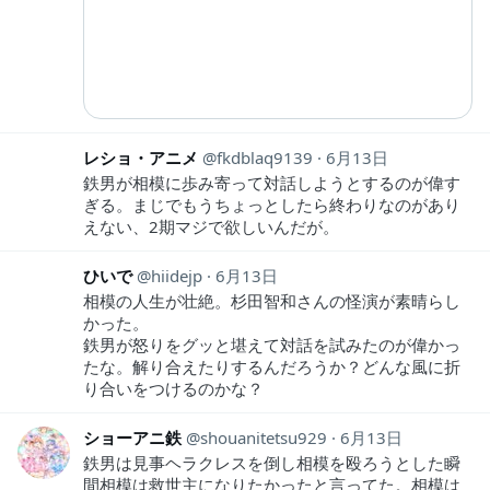
レショ・アニメ
fkdblaq9139
6月13日
鉄男が相模に歩み寄って対話しようとするのが偉す
ぎる。まじでもうちょっとしたら終わりなのがあり
えない、2期マジで欲しいんだが。
ひいで
hiidejp
6月13日
相模の人生が壮絶。杉田智和さんの怪演が素晴らし
かった。
鉄男が怒りをグッと堪えて対話を試みたのが偉かっ
たな。解り合えたりするんだろうか？どんな風に折
り合いをつけるのかな？
ショーアニ鉄
shouanitetsu929
6月13日
鉄男は見事ヘラクレスを倒し相模を殴ろうとした瞬
間相模は救世主になりたかったと言ってた。相模は