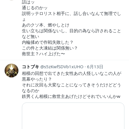
話はッ
通じるのかッ
説明ッテロリスト相手に、話し合いなんて無理でし
ょ
あのクソ本、燃やしとけ
生い立ちは関係ないし、目的の為なら許されること
など無い
内輪揉めで作戦失敗した？
この件と大凍結は関係無い？
救世主？ハイ上げた〜
コトブキ
s5zKwfSDVb1xUHO
6月13日
相模の回想で出てきた女性あの人怪しいなこの人が
黒幕やったり？
それに次回も大変なことになってきそうだけどどう
なるのか
鉄男くん相模に救世主あげたけどそれでいいんかw