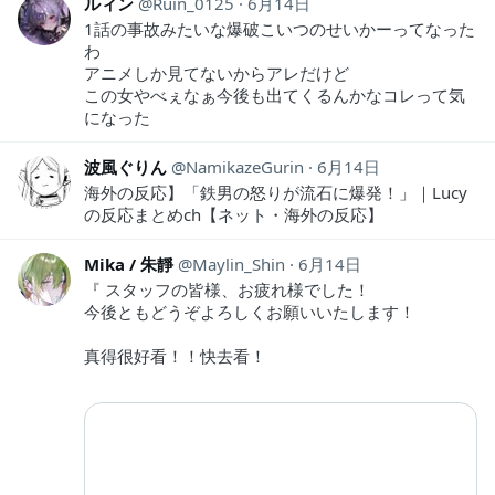
ルィン
Ruin_0125
6月14日
1話の事故みたいな爆破こいつのせいかーってなった
わ
アニメしか見てないからアレだけど
この女やべぇなぁ今後も出てくるんかなコレって気
になった
波風ぐりん
NamikazeGurin
6月14日
海外の反応】「鉄男の怒りが流石に爆発！」｜Lucy
の反応まとめch【ネット・海外の反応】
Mika / 朱靜
Maylin_Shin
6月14日
『 スタッフの皆様、お疲れ様でした！
今後ともどうぞよろしくお願いいたします！
真得很好看！！快去看！