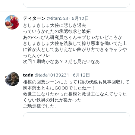
ティターン
titan553
6月12日
きしょきしょ大佐に悲しき過去
っていうかただの承認欲求と嫉妬
あのべっぴん研究員ちゃんモブじゃないどころか
きしょきしょ大佐を洗脳して操り悪事を働いてた上
に首が人としてありえない曲がり方できるキャラや
ったんかワレ
次回１期終かなあ？２期も見たいなあ
tada
tada10139231
6月12日
相模の回想シーンによって1話の伏線も見事回収して
脚本演出ともにGOODでしたねー！
救世主になりたかった相模と救世主になんてなりた
くない鉄男の対比が良かった
ご馳走様でした。