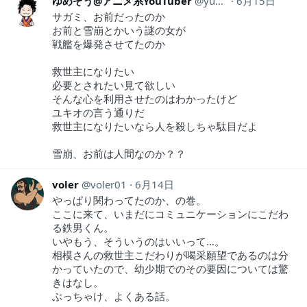
ゆめぞう@アニメ系YouTuber
yumezou634
6月15日
サガミ、お前だったのか
お前と雪崩とかいう謎の女が
戦艦を爆発させてたのか
救世主になりたい
必要とされたい見て欲しい
そんな心を利用させたのはわかったけど
ユキオの言う通りだ
救世主になりたいなら人を殺しちゃ駄目だよ
雪崩、お前は人間なのか？？
voler
voler01
6月14日
やっぱり関わってたのか、の巻。
ここに来て、いまだにコミュニケーションにこだわ
る鉄男くん。
いやもう、そういうのはいいって…。
相模さんの救世主こだわりが喝采願望であるのは分
かっていたので、幼少期でのその要因については驚
きはなし。
ぶっちゃけ、よくある話。