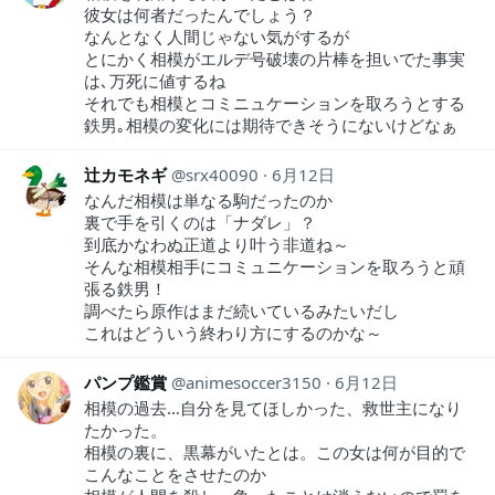
彼女は何者だったんでしょう？
なんとなく人間じゃない気がするが
とにかく相模がエルデ号破壊の片棒を担いでた事実
は､万死に値するね
それでも相模とコミニュケーションを取ろうとする
鉄男｡相模の変化には期待できそうにないけどなぁ
辻カモネギ
srx40090
6月12日
なんだ相模は単なる駒だったのか
裏で手を引くのは「ナダレ」？
到底かなわぬ正道より叶う非道ね～
そんな相模相手にコミュニケーションを取ろうと頑
張る鉄男！
調べたら原作はまだ続いているみたいだし
これはどういう終わり方にするのかな～
パンプ鑑賞
animesoccer3150
6月12日
相模の過去…自分を見てほしかった、救世主になり
たかった。
相模の裏に、黒幕がいたとは。この女は何が目的で
こんなことをさせたのか