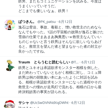
鉄男、またもコミュニケーションを試みる。今度は
うまくいっていそうだ。
どこまでも優しいなぁ、鉄男！
ぱつきん。
PK_patsu
6月12日
逸石は脅迫、事故、毒殺と、憎い救世主のためなら
なんでもやった。1話の宇宙船の故障が逸石と嗾けた
雪崩の仕業でまあまあ胸糞悪いｗ救世主なんていい
ものじゃないと言う鉄男はそんなに欲しいならあげ
ると。救世主を望んだ者と望まなかった者の対立が
良かったですね。
Traum とらうむと読むらしい
Traum1
6月12日
鉄男とユキオは承認欲求モンスター相模を倒した。
まだ終わっていないともがく相模に対し、コミュ障
鉄男は例の胡散臭い本にあったように対話を試み
る。相模が承認欲求モンスターになった過程やその
救世主への憧れが走馬灯で流れる。相模の口から最
終決戦妨害の事実が語られる。
サシャ
UcSwDVNNdXqDWht
6月12日