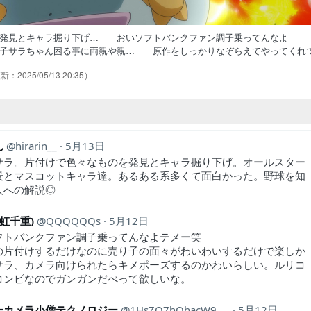
を発見とキャラ掘り下げ… おいソフトバンクファン調子乗ってんなよ
子サラちゃん困る事に両親や親… 原作をしっかりなぞらえてやってくれ
とかめっちゃ高値ついたり球場に… オールスターゲーム。三四郎ブック
2025/05/13 20:35
子さん絶対大変だよな。あれ背負っ… TTコンビって明らかにKKコンビ
ちゃん回か。売り子さんて名前呼… 怒られるのが分かっててもやらねば
ん
hirarin__
5月13日
サラ。片付けで色々なものを発見とキャラ掘り下げ。オールスター
景とマスコットキャラ達。あるある系多くて面白かった。野球を知
人への解説◎
旧虹千重)
QQQQQQs
5月12日
フトバンクファン調子乗ってんなよテメー笑
の片付けするだけなのに売り子の面々がわいわいするだけで楽しか
サラ、カメラ向けられたらキメポーズするのかわいらしい。ルリコ
コンビなのでガンガンだべって欲しいな。
ーカメラ小僧テクノロジー
1HsZQ7hOhacW9TN
5月12日