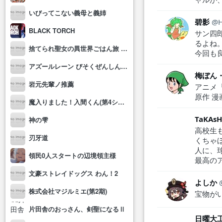
いびってこない義母と義姉
碧影
H
BLACK TORCH
サン四
るよね
捨てられ聖女の異世界ごはん旅 隠れスキルでキャンピングカーを召喚しました
今回も
アズールレーン びそくぜんしんっ！にっ!!
梅ぼん
岩元先輩ノ推薦
アニメ『
原作 漫
魔入りました！入間くん(第4シリーズ)
TaKAsH
神の雫
高校生
刃牙道
くちゃ
人に、
領民0人スタートの辺境領主様
最高の
文豪ストレイドッグス わん！2
よしか
株式会社マジルミエ(第2期)
宝物が
片田舎のおっさん、剣聖になるⅡ
日曜大工