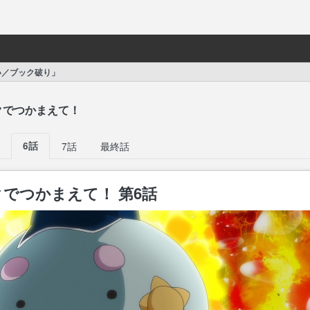
い／ブック破り」
クでつかまえて！
6話
7話
最終話
でつかまえて！ 第6話