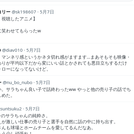
コリー
sk198607
5月7日
、視聴したアニメ】
に笑わせてもらったw
@
diav010
5月7日
、マンネリ感というかネタ切れ感がますます…まあそもそも映像・
わりが平均以下だから変にいい話とかされても悪目立ちするだけ
ォローになってないけど。
ー
nu_bo_nubo
5月7日
い。サラちゃん良い子で話終わったww やっと他の売り子の話でち
しめた。
tsuntsuku2
5月7日
り子のサラちゃんの純粋さ。
えが激しい仕事の売り子と選手を自然に話の中に持ち出す。
さんも球場とホームチームを愛してるんだなあ。
もう少し頑張れ！