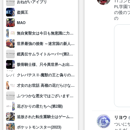
TTコ
おねがいアイプリ
PL学
の後の
盗掘王
の
MAO
無自覚聖女は今日も無意識に力を垂れ流す
世界最強の後衛 ～迷宮国の新人探索者～
鎧真伝サムライトルーパー(第2クール)
骸骨騎士様、只今異世界へお出掛け中Ⅱ
クレバテスⅡ-魔獣の王と偽りの勇者伝承-
才女のお世話 高嶺の花だらけな名門校で、学院一のお嬢様(生活能力皆無)を陰ながらお世話することになりました
ふつつかな悪女ではございますが～雛宮蝶鼠とりかえ伝～
花ざかりの君たちへ(第2期)
追放された転生重騎士はゲーム知識で無双する
リヨウ
ついに
ポケットモンスター(2023)
ャルが