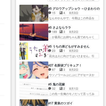
アちゃん可愛くて… そういや、
実年齢以上…
か？っと… サラの再登場によっ
E… 今回は小春視点も描かれてい
アリアは能力は最上級のくせに、
てルーデウスの成長が確… 人間
て良かった本当… 股に海豚を挟
#5 グロウアップショウ ～ひまわりのサ
… とうとうアリアと直接競う場
関係の清算が粛々と進められている
み水上バスでの会話を反芻…
15
4
8月3日
がきたこれまで… 毎度ながらの
サラ… サラとの関係に対して完
恋… OPEDとも無人バージョンか
なんやかんやで、今期はこの作品を
スピカの顔面芸推しのハナち
全に「昔の女」とし… ルーシー
ら主人公２人…
一番推し… 時給50円じゃ借金は
ゃ… クソレビュータリスマン趣
にデレるルディが完全に親バカで
減らない(^_^;サ… 葵ちゃん可愛
味ダダ漏れで好き… 期末試験が
#5 さよならララ
微… サラとは会ってほしいちゃ
すぎるな楠木ともりちゃんの
始まろうとしておりスピカは対
189
3
8月2日
んとした別れ方し… サラは未練0
ね… デフォルメされた表情が特
策… 能力鑑定胸像タリスマン氏
」が最高にお姉ちゃん面でめちゃく
だと言っていたけど人の気持
に多かったのが印… 葵＆茜の回
容姿も評価してし…
ちゃかわ… さすがに割れた窓ガ
ち… 実は結構好きなキャラモヤ
も良きでした。あの証拠写真、
ラスの弁償は求められた… 逡巡
モヤする別れ方だ… 役で出演さ
#5 うちの弟どもがすみません
ひ… 互いが互いのことを想って
を振り切ってみんなに謝ったララの
せていただきました！よろしく
23
1
8月2日
いるのにすれ違っ… 第５話をｄ
思い… 仕事に馴染めない辺り観
お… 毎クールメインヒロインを
花火は人に向けてはいけません。引
アニメストアで視聴しました。
ていて苦しいところ… ララちゃ
好きになっちゃう…
きこもり… 糸はまだ柊の顔も見
視… 葵ちゃんに〝瑞佳ちゃんと
んの事情はもう少し皆に話して良
たことなかったっけ！1… ってお
練習したい〟と言… 本当この作
#27 名探偵プリキュア！
い… ララと茉里とで初のアルバ
名前を見たんだけどあの中村大樹さ
品は「キャラ」を活かすのがう
87
3
8月2日
イト。七転八倒し… 労働するプ
ん… 糸ちゃんカッケー、色んな
ま… みずかちゃんの介入で双子
ウソノワールぷにぷにアゲセーヌか
リンセスえらい。プリンセスの
意味でwゲームが… 姉から性的興
の仲にヒビが………
わよ!!… 順当にマコトジュエルの
精… アンデケン行ってケーキ食
奮覚えてないよね？なんて言
争奪戦をやったと。… 記憶を取
べて、帰りにカメ… ララが働く
#5 鬼の花嫁
わ… テーマ：引きこもりの理由
り戻し正式に探偵事務所で働き始
事でのてんやわんや。働いて大
32
2
8月1日
感想は、久しぶり… 元ゲーマー
め… ポワロ、元ネタを解説して
変… 地道に働き人と関わる日々
この先一生俺のモノだって言ってみ
なので、はちゃめちゃ楽しく作
原作に誘導するの… くれあさん
の中に愛を見いだ…
たい笑他… 1歳からの誕生日プレ
業… 糸ちゃんと源くんの距離感
の探偵としての初事件にしてち
ゼント………とは思っ… 玲夜さ
おかしいね(*´… 糸と源ははよ好
#17 黄泉のツガイ
ょ… ・急にクイズ番組が始まっ