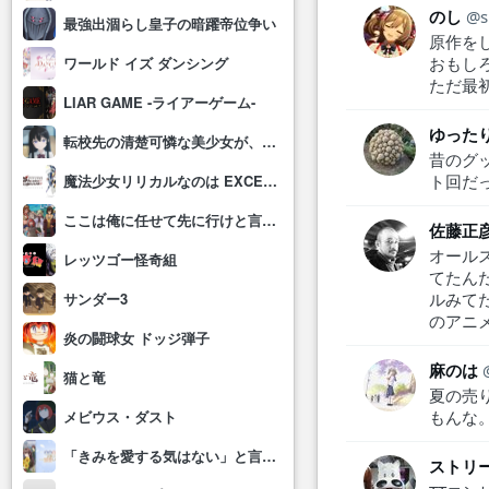
のし
最強出涸らし皇子の暗躍帝位争い
原作を
おもし
ワールド イズ ダンシング
ただ最
LIAR GAME -ライアーゲーム-
ゆった
転校先の清楚可憐な美少女が、昔男子と思って一緒に遊んだ幼馴染だった件
昔のグ
ト回だ
魔法少女リリカルなのは EXCEEDS Gun Blaze Vengeance
ここは俺に任せて先に行けと言ってから10年がたったら伝説になっていた。
佐藤正彦
オール
レッツゴー怪奇組
てたん
ルみて
サンダー3
のアニ
炎の闘球女 ドッジ弾子
麻のは
猫と竜
夏の売
もんな
メビウス・ダスト
「きみを愛する気はない」と言った次期公爵様がなぜか溺愛してきます
ストリ