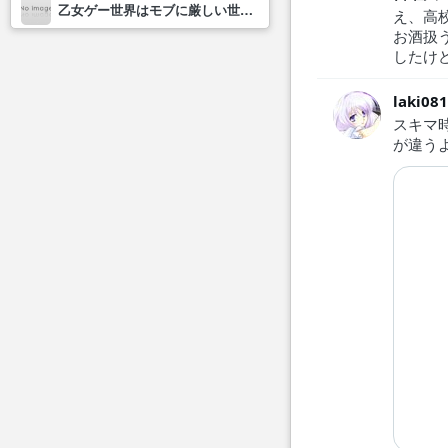
乙女ゲー世界はモブに厳しい世界です2
え、高
お酒扱
したけ
laki08
スキマ
が違う