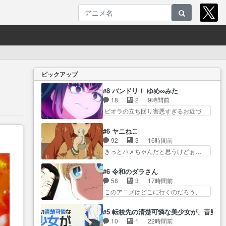
ピックアップ
#8 バンドリ！ ゆめ∞みた
18
2
9時間前
ビオラの立ち回り害悪すぎるお近づ
きの印が… ・律っちゃん明るく
なったね♪・メンバーの… 一難去
#6 ヤニねこ
ってまた一難、律がビオラの呪縛か
92
3
16時間前
ら… 「私はあなたが嫌いなんで
きっとハメちゃんだと思うけどぉ…
す」「バンドやめ… 何が起きて
なぜ◯S… 今回はいつもより大人
いるのか！？次週、みゅーたい
しめな雰囲気で、「怒… 徒然な
#6 令和のダラさん
ぷ… ビオラ様、律ちゃんを奪う
るままに日くらし硯にむかひて連れ
58
3
17時間前
のではなく敢えて… 助けたい気
達… 感想は、アルねこ面白い！
このアニメはどこに行くのだろう、
持ちはあるでも、それだけじゃ
突き当たりを右で… アルねこち
面白すぎ… 姉のした事はただ単
ど… あられ等の学校へ転校して
ゃんが無事で良かった。江の島
に一族を絶滅させただけ… 第６
きた律の歓迎会が… そろそろ解
#5 転校先の清楚可憐な美少女が、昔男
ま… アルねこがトイレに向かっ
話感想：父親の仕事に合わせて親戚
散イベント発生かなっと思った
10
1
22時間前
た先が出口越えて… ペンペンね