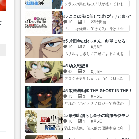
の家… 第６話感想：薫くんアニ
け… ようやくバンドの中での深
クラスの男たちのノリが軽くておも
この俗っぽさがまじでおもしろ
メ､特撮､漫画､ゲ… 特殊EDという
い対話やそこから…
ろい春希… 沙紀は隼人への片思
か… 前の話に「獣人が就ける職
か、『激昂無頼!!ガン・バ… 折角
いを拗らせているタイプ… みな
には制限がある」… まだ健康で
#5 ここは俺に任せて先に行けと言ってか
オカルトものの雰囲気だったのにED
もちゃんが透けブラしててびっくり
いられると信じて欲に塗れた獣
10
1
23時間前
て
が… 小5男子に理想のご近所さん
して… レベルのキャラが登場。
人… ♥︎⁡ꔛアルにゃん。みたら、描
破
「ここは俺達に任せて先に行け！全
♡こんな姿でビ… 足らん、足ら
相変わらず顔や体の… 隼人が春
きたくなっ…
のオ
員いい奴… 過去、あとを託した
んぞぉぉぉ!!!特に透過光と… 超常
希の級友を巻き込んだイジりに動
ロックが今、2人にあと… 木下鈴
な
の存在を信じる日向と友隆の出会い
#5 片田舎のおっさん、剣聖になるⅡ
じ… 第５話をU-NEXTで視聴しま
奈（@0suzuna0）が【マリー…
が夏… ダラさんの6本の腕ってそ
19
2
8月6日
した。視聴… ラブコメで天然ジ
村ごと乗っ取られてたら流石に気付
ういうことだった…
ベリルはしきりに加齢による衰えを
ゴロというかナチュラルヒ… み
かないか… 《漫画版少し読んだ
口にする… 重ねた歳のせいにし
なもと仲良く話す隼人を見てなぜか
ことある》エリックとゴ… ロッ
ていた限界を超えて命の… いい
不安に… 無理なダイエットは禁
#5 幼女戦記Ⅱ
クは敵に容赦無くブスっといくから
んじゃないですか。魔物の群を発見
物だけど、なかなか結… 「これ
62
2
8月5日
気持… 勇者パーティー再結成し
した… アマプラにて視聴終わ
からもお手入れ、がんばりゅ」あり
ブログを更新しました!!宜しければ、
て先にいけで激アツ… 爆縮、幻
り！サーベルボア討伐… を言い
が…
是非… 少しでもマシな負け方を
覚、主人公結構エグいことするよ
訳にしたくないものですねwボア狩
選んだゼートゥーア… ゼートゥ
な… ねぇ猫耳ガール、敵の根城
#5 攻殻機動隊 THE GHOST IN THE SHE
り… 先生としてのベリルが好き
ーアの唯一の手駒が強すぎる笑あ
に乗り込む事を同… 世もや替え
13
3
8月5日
だけど、今回みた… 4人だけでサ
お… 私にとって完全にご褒美回
が利くと復活Pとは？！もう来週…
どれだけハイテクノロジーで身体の
ーベルボアを狩りに行く。野
ゼー様の葉巻シー… やはりター
価値がフ… ジャミングも伏線に
営… ・実家周辺でサーベルボア
ニャが後方指揮だと展開に迫力
なるかと思った回想シー… フチ
が暴れてると聞い… ちょっと年
#5 最強出涸らし皇子の暗躍帝位争い
が… “貧乏籤百連無料ガチャ”100
コマだいぶ理性持ち始めた。この世
齢の事を言いすぎとゆーか言い
10
1
8月5日
連でも1回… 2期入ってから地味
界の… 原作読んだのもう何年も
訳… ベリルの母もやはり只者じ
騎士狩猟祭、個人的に優勝本命に印
だよね。ただでさえ幼女… 「餌
前なのに、覚えてる… コイルの
ゃなかったかベリ…
を付けた… 細かい設定を考える
になってもらわねばならぬ」って言
汚職を突き止めるべくバトーの指
のが面倒な時は古代魔法… エル