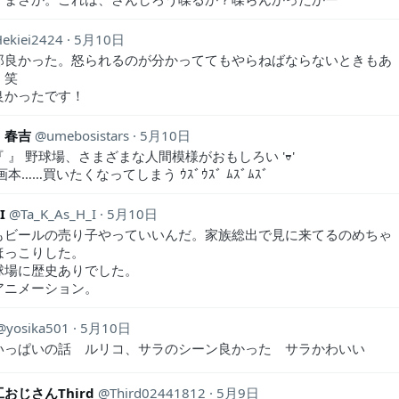
ekiei2424
5月10日
郎良かった。怒られるのが分かっててもやらねばならないときもあ
。笑
良かったです！
・春吉
umebosistars
5月10日
 』 野球場、さまざまな人間模様がおもしろい 'ᢦ'
画本……買いたくなってしまう ｳｽﾞｳｽﾞ ﾑｽﾞﾑｽﾞ
I
Ta_K_As_H_I
5月10日
もビールの売り子やっていいんだ。家族総出で見に来てるのめちゃ
ほっこりした。
球場に歴史ありでした。
アニメーション。
yosika501
5月10日
いっぱいの話 ルリコ、サラのシーン良かった サラかわいい
おじさんThird
Third02441812
5月9日