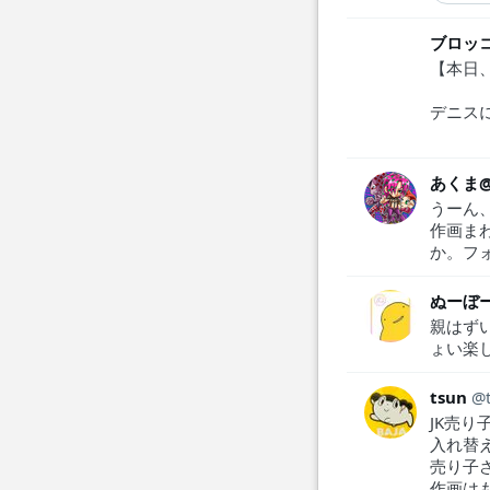
ブロッ
【本日
デニス
あくま
うーん
作画ま
か。フ
ぬーぼ
親はず
ょい楽
tsun
JK売
入れ替
売り子
作画は