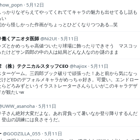
show_popn
5月12日
しっかりなぞらえてやってくれててキャラの魅力も出せてるし話も
ろい
初から怪しかった作画がちょっとひどくなりつつある…笑
り働くアニオタ医師
Ni2Ut
5月11日
ッズとかめっちゃ高値ついたり球場に飾ったりできそう マスコッ
ったけどサン四郎の中の人は結局どんな人なのか謎のまま
 （株）テクニカルスタッフCEO
hajiox
5月11日
スターゲーム。三四郎ブック破りで頑張った！あと前から気になっ
だけどEDのデフォルメキャラがめっちゃ好き。可愛い。エンドロー
たらどろみずというイラストレーターさんらしいがこのキャラデザ
メが観たいw
UWW_asanoha
5月11日
り子さん絶対大変だよな。あれ背負って暑いなか登り降りするんだ
。登山の訓練には良さそうだ。
ー
GODZILLA_055
5月11日