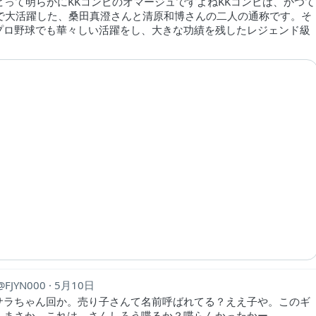
ンビって明らかにKKコンビのオマージュですよねKKコンビは、かつて
園で大活躍した、桑田真澄さんと清原和博さんの二人の通称です。そ
プロ野球でも華々しい活躍をし、大きな功績を残したレジェンド級
FJYN000
5月10日
サラちゃん回か。売り子さんて名前呼ばれてる？ええ子や。このギ
、まさか。これは、さんしろう喋るか？喋らんかったかー