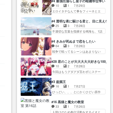
だかん… いきなりシリアス展開
#4 最強出涸らし皇子の暗躍帝位争い
し… 白髪の男性が語った家族を
見た目もうただのロボでしかないん
ぶち込んでくるじゃん… 春希の
10
1
7月29日
失った喪無感が、… 連邦に対し
だよ… 俺らの汗拭きそりゃいや
家庭事情は複雑。食事とか隼人が親
エロイタチなんて事をフィーネとエ
て有利な講話条件を引き出すた
だろwwバトー＆ト… イノセンス
身…
リーにア… アルも気付かなかっ
め… コンコルド効果に油を注ぐ
の元となった回だけど、ガイノ
た事を…フィーネは自分… モン
ターニャの勝利軍… 犠牲を払っ
#4 透明な夜に駆ける君と、目に見えない
イ… アダム・リンクやジェイム
スターを呼ぶ笛？黒幕は狩猟祭とは
ても良いならお前たちが前線へ
25
3
7月28日
スン(教授)型サ… アンドロイドも
関係… 平凡な少女に見える眼鏡w
行… 戦闘がアッサリし過ぎじゃ
不適切な言葉を指摘する鳴海も、1話
おっさんの汗を拭くのは嫌や…
眼鏡属性は持ち合… 神アニメ、
ない？戦争がメイ…
では冬… かけると鳴海のやり取
押井守監督のイノセンスの土台にな
ケテーイ！「騎士狩猟祭、前夜
り微笑ましいw良い奴… どう接し
ったエピ… コミカルなのにも慣
#4 きみが死ぬまで恋をしたい
の… フィーネがアルノルトに活
ていいのかわからず戸惑うかける
れてきました。１話でし… ロボ
64
3
7月28日
躍してもらいたが… 第４話を
も… 盲目だと相手の表情も分か
ットの反乱は今となっては良くある
戦争で戦ってるシーンはあまりない
ABEMAで視聴しました。視聴
らないからどう思… 今期のバッ
話し…
とはいえ… 前回までにあまり見
に… 第４話、アルとフィーネの
クナンバーみたいなOPアニメ。
れなかったようなシーナ… ミミ
２度目のデート出… マジできな
#28 君のことが大大大大大好きな100人の
… 初デートで冬月を笑わせよう
の存在で揺らぐ14クラス約束された
臭いぞ帝位争い。姉からの刺客
10
2
7月28日
とする姿も冬月… 特に大きな事
死… ミミの秘密をあっさり受け
を… ふぃーねと町の様子を見に
今回はもうグダグダ言わずにステー
件やイベントが起きるでもな
入れたのは拍子抜… 蘇生魔法っ
行ったら町中で窃…
ジを見た… 君のことが大大大大
く… 初デートで冬月を笑わせよ
て下衆い国なら進退窮まったら
大好きな１００人の彼女… 100カ
うとする姿も冬月… 3話までは主
#3 盗掘王
手… 蘇生魔法ヤバイけどミミい
ノ版ラブライブ！？こういうのは
人公がどうでもいいことでず
16
1
7月27日
なかったら詰んで… アニメオタ
人… 俺、みんなのレッスン動画
っ… 花火購入に浅草へ…行き当
ひっどい、、、とにかくひどい原作
クあるある：作中に花が登場す
をDVDが焼きき… アナウンス役
たりばったり訪問…
が俺レベ… 一般人が巻き込まれ
る… ご視聴ありがとうございま
で出演いたしましたみんなの
ることもあるのか結構面… 久野
した！アリとセイ… ごめん、そ
#16 黒猫と魔女の教室
ア… 恋太郎ファミリーがガチで
美咲さんと言えば幼女！アイマスの
ういう話がしたい作品じゃない
33
1
7月26日
アイドルに挑戦！… ギャグギャ
市原… 遼河は目的の為には人命
の… 第４話感想：その口止め効
人助けのため奉仕活動をするイオと
グしくもド直球で泣ける回来た