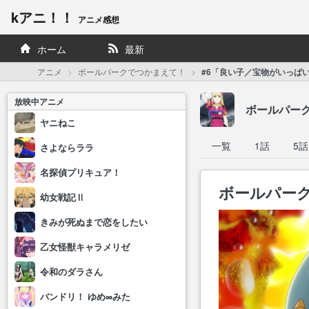
kアニ！！
アニメ感想
ホーム
最新
アニメ
ボールパークでつかまえて！
#6「良い子／宝物がいっぱ
放映中アニメ
ボールパー
ヤニねこ
一覧
1話
5話
さよならララ
名探偵プリキュア！
ボールパーク
幼女戦記Ⅱ
きみが死ぬまで恋をしたい
乙女怪獣キャラメリゼ
令和のダラさん
バンドリ！ ゆめ∞みた