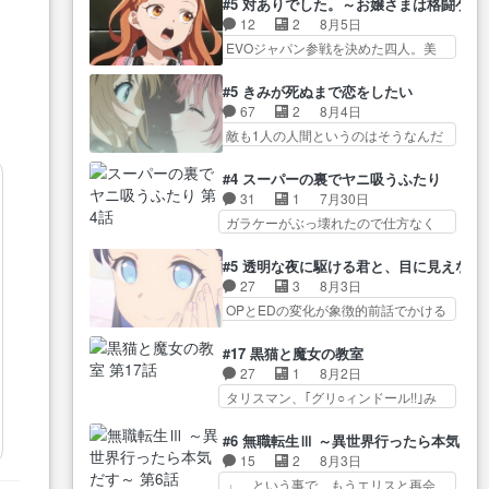
葉に… ゼートゥーア左遷によっ
#5 対ありでした。～お嬢さまは格闘ゲ
導… やまとん1号はどこの部分で
ナがチートすぎる笑アルは最初から
て参謀本部の連携が… 緊張感あ
12
2
8月5日
使うのだろう？… 日本とロシア
自分… プラネット・ウィズ展開
る戦闘描写とギャグ今週の『有能
EVOジャパン参戦を決めた四人。美
が絡む政治の話かつ色々な用
アツいな「騎士狩猟… 麦茶どこ
な…
緒の母… この作品に唯一足りな
語… 第５話をprimevideoで視聴
ろかタイトル通り麦茶の出涸らし
いと思ってた(無くて… 見た目は
しまし… 前回同様『イノセン
#5 きみが死ぬまで恋をしたい
ぐ… 第５話をABEMAで視聴しま
気品溢れてるのに中身は…美緒マ
ス』を含む押井・神山版… 第５
67
2
8月4日
した。視聴に… 復讐に燃える吸
マ… テーマ：格ゲー大会に行く
話「EPISODEラストの母親の気持…
敵も1人の人間というのはそうなんだ
血鬼兄弟の弟ですいいキャラ…
には？感想は、美… 大会を前に
けど状… もう着れないからって
クリスタ皇女が“萌え”なのでこの娘が
格ゲー熱が高まる一方、百合の
どういう意味だろうな… ミミを
皇帝… ウサギ好きそうな王女殿
#4 スーパーの裏でヤニ吸うふたり
本… 東京で開催される格ゲー大
人間に戻して欲しいでも自分達が代
下がかわいい。幼馴… ついに始
31
1
7月30日
会に参加すること… Japanに向け
わ… ご視聴ありがとうございま
まった狩猟祭。エルナの活躍で上
ガラケーがぶっ壊れたので仕方なく
て外泊届にサインをもらっ… 長
した見るたびに切… 誰かと思っ
位…
スマホに… 佐々木さんとは同い
崎から大会のために東京へ!/でも観光
たらちゅー先輩か。しれっと相
年くらいに思ってたけど… やは
よ… 旅の支度全部やってくれる
#5 透明な夜に駆ける君と、目に見えない
方… 第５話感想：コ□した相手に
り出オチ感が否めず、エピソードの
先輩、なんだかん… 第５話をｄ
27
3
8月3日
も家族や…､戦… つらい回だ……
打率… 田山さんが佐々木さんに
アニメストアで視聴しました。視…
OPとEDの変化が象徴的前話でかける
つらすぎる……。エスタ先輩…
沼っていく…こんな… 佐々木さ
には… 小春の透明なモヤのかか
今週のシーナとミミも可愛かった2人
ん、腕フェチなんですね笑最近ま
った世界。どんな女… そうか、
の関係… 確かに相手にも家族や
#17 黒猫と魔女の教室
じ… 佐々木がガラケーからスマ
こんな風に見えてるのかぁ。かけ
大切な人はいるけど、… 白シャ
27
1
8月2日
ホに変えるって、… もうドラマ
る… 完全な両片思いになりまし
ツが作業着みたいなもんなんですか
タリスマン、｢グリ○ィンドール!!｣み
版孤独のグルメファンコンテン
たねぇ…OPとE… 余計な物は描
ね…
た… 最初の障害ゴーレムを全員
ツ… 「お腹冷えちゃわない？
かず白く靄がかった小春ちゃ
で力を合わせて倒… アリアはホ
佐々木さんの優しさ… 先行で見
#6 無職転生Ⅲ ～異世界行ったら本気だ
ん… 光も感じない完全な盲目な
ントスピカが大好きだよね。ツ
た時より2人のやり取りに癒しを
15
2
8月3日
んやね…おめかし… 母役に能登
ン… 一等級ポテンシャルのアリ
感… ABEMA版の7〜8話佐々木が
」、という事で、もうエリスと再会
さんって禁じ手使ってきたー！