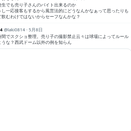
校生でも売り子さんのバイト出来るのか
うし一応接客もするから風営法的にどうなんかなぁって思ったりも
ど飲むわけではないからセーフなんかな？
14
laki0814
5月8日
時間でスクショ整理。売り子の撮影禁止云々は球場によってルール
ような？西武ドーム以外の例を知らん