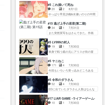
石也と共に観世座をあとにし、三
めてなかった？白雪碧さ… 今日
たら歌唱シーン… の、らいぶシ
#5 これ描いて死ね
条… 観世座を離れ、三条坊門御
も1日お疲れ様でした～───昨晩～
ーン＿!!­­--­­--­… それだけでええや
20
2
8月1日
所で日々を送る鬼… 「お前(鬼夜
今… 幼女に拾われたお市ちゃん
ん！！しかし、ビオラが仕…
やっぱり早見沙織&水瀬いのりの中間
叉)が凄いのではなく客が凄い…
の恩返し。化け猫… 役にて出演
層は上… あれ光って漫研入るこ
田楽と猿楽の獅子舞勝負。鬼夜叉は
させていただきました。ジョア
とになってたんだっけ… 登場人
猫の動き… 登場人物の我が強
#15 逃げ上手の若君(第二期)
ン… トイ・ストーリーみたいな
物が増えてわいわいしたところが好
い。新しい獅子舞に拘って… 第
34
1
7月31日
始まり。流石に除… 猫相手にな
き… 初コミティアで２０冊刷り
５話をprimevideoで視聴しまし…
また突然実写をはさんできた。作画
んでそんなに…と思ったらそう
は妥当だよね。俺… 藤森さんの
リソース… やるべきことが逃げ
い… いつもと違って少し良い話
ママ向けの漫画で、また涙腺
る事と分かると水を得た… 30歳
化け猫は油が好物… 今回はあか
#5 LV999の村人
が⋯… 〜漫画に「想い」をこめ
まで童貞だと魔法使いになれるとい
やし1体のみで15分。金持ちの…
19
1
7月30日
よう｣娘に漫画であ… 何回この作
う… こっちの諏訪の三大将もま
今更だけど霊が性行為で祓えること
単身で戦う鏡の元にアリスが街の冒
品に泣かされるのだろう。光が
たクセが強いw色… 頼重が完全に
は何とな…
険者率い… 鏡浩二はゲーム世界
藤… ホテル泊まってコミティア
ブレーンだよね毎回敵キャラ
に飲み込まれた転生者と… みん
っていいなあ。同… コミティア
#5 ヤニねこ
が… 弧次郎「欲を我慢して強く
なががんばってくれたアリスの父ち
参加のしおりを徹夜で作る先生
171
4
7月30日
なれるなら大飯食… 変化球な演
ゃん… 成長限界が999である村人
(… お母さん、娘にあんな漫画描
今回もいろいろ突っ込みどころある
出も交えながらの状況説明が本
と定めた上位存… 大規模バトル
かれたら泣いち…
回だった… ヤクのクワガタ取り
当… LOで参加させていただきま
シーンなのに会話してばっか
の話が尋常じゃない雰囲… 妹子
した！最終的に… この高らかな
#5 令和のダラさん
り… やっぱり勇者より強かった
ちゃんの恋愛話をしたり、タバコを
DT宣言、合田一人に通じるも…
52
4
7月30日
か笑統率力LV9… 普通の人間の親
生産… ここうっすら思ったこと
この作品は近年稀に見るおっさんキ
EDに出ていたダラさん人形はなんな
子やーん総務課長と娘の女子…
ズバリ言ってくれて… おかし
ャラの充…
んだと… 『ダラさんと呼ぶ者が
これがこの世界の仕組みか‥Lv200帯
い、さわやかだ 世話好きの陰に支
生まれた日』をダラさ… 陰惨な
の… そのために役割を超越する
#17 LIAR GAME -ライアーゲーム-
配… ヤクねこのクワガタ取りの
過去がきっちり現代に継承されてい
者の出現させるた… アリスのお
10
1
7月30日
話見て切なくなっ… 普段は選別