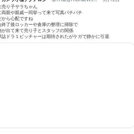
生売り子サラちゃん
に両親や親戚一同挙って来て写真バチバチ
だから心配ですね
合終了後ロッカーや倉庫の整理に掃除で
物が出て来て売り子とスタッフの関係
球誌ドラ１ピッチャーは期待されたがケガで静かに引退