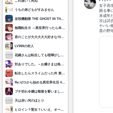
これ描いて死ね
女子高
うちの弟どもがすみません
困る事
未成年
攻殻機動隊 THE GHOST IN THE SHELL
次は試
ヤバい
無職転生Ⅲ ～異世界行ったら本気だす～
昔の野
君のことが大大大大大好きな100人の彼女(第3期)
LV999の村人
花織さんは転生しても喧嘩がしたい
対ありでした。～お嬢さまは格闘ゲームなんてしない～
転生したらスライムだった件 第4期
Re:ゼロから始める異世界生活 4th season
ブチ切れ令嬢は報復を誓いました。 ～魔導書の力で祖国を叩き潰します～
天は赤い河のほとり
ヒロイン？聖女？いいえ、オールワークスメイドです(誇)！