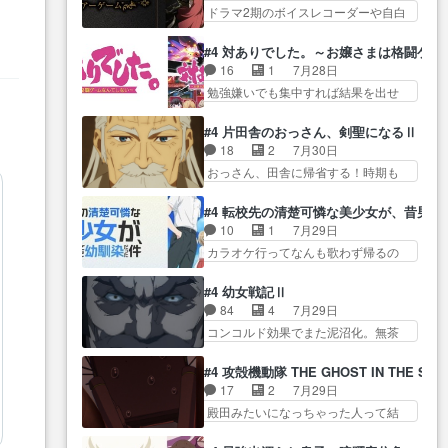
る… ダラさんと姉弟の母との出
陰で他の勇者達も共闘してくれ魔…
ドラマ2期のボイスレコーダーや自白
された4～600レスを2,30… 隠し
会いの話やはりダ… ダラさんの
ゲーム… ヨコヤは人間の弱い所
方が密売人のそれww唐突な作画力の
過去話も佳境…げに恐ろしいは
をつくのが抜群に上手… 昼の国
正… なんか今日はかなり一瞬で
#4 対ありでした。～お嬢さまは格闘ゲ
人… 第５話感想：２人の過剰な
の奴らも馬鹿が多いが、夜の国も同
終わっちまったっ… 先週と比べ
16
1
7月28日
貢ぎ物?の礼とし… 第５話感想：
じ… ご視聴ありがとうございま
てまだまともに見えた。4話は過…
勉強嫌いでも集中すれば結果を出せ
姉のお誕生会にダラさんを招
した来週もよろし… 握った◯治
る美緒が… 毎晩スト６対戦を楽
待… 部分的に時系列が4話と入れ
郎（中の人的に）仲間であるプ
しむ４人。だが、期末試… どん
替わってるのね… こんなデカイ
#4 片田舎のおっさん、剣聖になるⅡ
レ… ヨコヤの頭の回転の速さと
なゲームも相手が強すぎるとやる気
のどうやって運ぶんだよ！？
18
2
7月30日
人間の心理を利用… 夜の国のヨ
無く… テーマ：テスト勉強と大
姉… ダラさん、人型形態にもな
おっさん、田舎に帰省する！時期も
コヤ支配がますますひどく……。
会感想は、美緒がテ… すげーー
れるんか!?w髪…
時期だし… じいさん、ベリル、
… ヨコヤは飴と鞭で夜の国の独
ーーーーーーー良い……。女性声
副団長、年長者が強い順… 底知
裁支配を強化、… やはりヨコヤ
#4 転校先の清楚可憐な美少女が、昔男
優… 深夜の格ゲー対戦よりテス
れない爺さんには夢が詰まってると
いいですね。昼の国が勝てる
10
1
7月29日
トの方がよっぽど… 真剣に授業
思う… クルニ、ヘンブリッツ、
流… 役で出演いたしました。次
カラオケ行ってなんも歌わず帰るの
を受けて、夜は珠樹の部屋で格
ミュイと一緒におっ… 帰省、お
回も緊張が止まり…
かよハン… 春希ちゃんの私服、
ゲ… 来たる定期テストに向けて
供ヒロインはクルニ。順番的には
めっちゃ可愛いぞ！！！… どう
勉強会！美緒ちゃ… 受験勉強と
#4 幼女戦記Ⅱ
確… 父親から手紙が来た。サー
やらあの女優さんが春希のお母さん
戦闘の2択なら戦闘を選ぶ娘w
84
4
7月29日
ベルボアの退治の… ここでヘン
のよ… 春希ちゃん姫ちゃんに野
美… 勉強嫌いでバトルを選ぶっ
コンコルド効果でまた泥沼化。無茶
ブリッツくんが同行するのが変
菜の子も凄え可愛い… 隼人くん
て、ひぐらしの沙…
振りに奇… ルーデルドルフ中将
で… ・ベリル、実家に帰ること
のスマホを買いに行ってたけど完
自らが行う煙草と葉巻は… ブロ
に・ベリルはミュ… おっさんの
#4 攻殻機動隊 THE GHOST IN THE SHE
全… 第４話をU-NEXTで視聴しま
グを更新しました!!宜しければ、是
親となるとお爺ちゃんだよね孫
17
2
7月29日
した。視聴… スマホを買うた
非… 計画通りにはいかないね笑
扱… ・ベリル、実家に帰ること
殿田みたいになっちゃった人って結
め、都心で待ち合わせをした…
やり遂げた(ほぼ… 今回もターニ
に・ベリルはミュ…
構会社に… バトーがカッコいい
OP曲きっかけで見始めてたけどなん
ャに不都合なことがあったり
と思ってたら、トグサが… あの