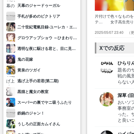
天幕のジャードゥーガル
片付けで色々なもの
手札が多めのビクトリア
テ… 女子高生売り
二十世紀電氣目録-ユーレカ・エヴリカ-
てキ… 昔のグッズ
2025/05/07 23:40
りで頑… 夏の売り
グロウアップショウ ～ひまわりのサーカス団～
マー… ついにサラ
らない…
Xでの反応
透明な夜に駆ける君と、目に見えない恋をした。
鬼の花嫁
ひらり
題名の
黄泉のツガイ
戦の風
逃げ上手の若君(第二期)
らない
黒猫と魔女の教室
深草 (
おいソ
スーパーの裏でヤニ吸うふたり
事務室
鉄鍋のジャン！
った。
と良い
うしろの正面カムイさん
ハイパ