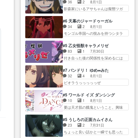
ん柚子に18年分の誕生日プレゼン
きおうとると言わんかい！引…
36
2
8月1日
たw・妖精ウソノ… るるかの助手
ト… 柚子は鬼龍院家から初めて
ショウくんと対等に話すためにゲー
影森家にいるアサちゃんは擬態ツガ
だった？今回が初めての探偵
学校に通う事にな… プレゼント
ムをする…
イだった… アサが置かれた立場
活… 探偵じゃなかったの！？ク
攻撃ヤバすぎるwwwヴァイオ
や気持ちを汲んで熱くな… 屋敷
レアさん探偵すぎ… 突然のポア
#6 天幕のジャードゥーガル
レ… 玲夜さまサプライズの、こ
にアサはいなかった逆にガブちゃん
ロクイズは草なんよ。んで、あ
34
2
8月1日
れまでの柚子ちゃ… 玲夜から柚
はい… 影森の当主が際限なくツ
ん… 今回からついにくれあが探
モンゴル帝国への恨みを持つシタラ
子へ17年分の誕生日&を未来に…
ガイを増やせるのに… 今回はも
偵事務所の仲間に…
を信じた… 回想が淡々と語られ
「​​13歳の柚子ちゃんへ…もう中学生
うガブちゃんさんの悲鳴にも似た
るのだけどいつの間にか… オゴ
な… 梅原の人が18歳になるまで
#5 乙女怪獣キャラメリゼ
怒… ユルと戦った時から伏線が
タイの妃になってもその心は晴れ
の誕生プレゼン… なよなよした
83
1
7月30日
張られていたのが… しかしアサ
ず、モ… ドレゲネの過去、宝石
男（cv石田彰）梅ちゃんがた…
付き合った後の関係性を深めるには
は、兄様に会いたいbotだと思…
だった彼女が人になり… ドレゲ
ヒロイン… 来夢ちゃんがキング
ツガイには優しい筈のガブちゃん、
ネの過去、、辛かった、、あのジャ
コングなのいい味付けだ… ずっ
アキオの… 色々とひっかけがあ
#7 バンドリ！ ゆめ∞みた
タ… 年上旦那が良い人でも、女
とメスってて何この可愛い生物。ク
って、最終的に嫌な終わ… ゴン
32
4
8月1日
は宝石でただ笑っ… ダイルの儀
ラス… 付き合い始めたら始めた
ゾウが従える大量のツガイに何事か
ビオラうっっっっっぜ
式の神々しさたるや。一気に空
でまた違った悩みが… と一歩ず
と思…
ぇ！！！！！！！！後… あられ
気… ドレネゲの辛い過去には同
つ踏み出す黒絵ちゃん微笑ま新汰
ちゃん、僕っ子になってから取り戻
情の言葉しか…シ… 奥様に悲し
#5 ワールド イズ ダンシング
の… ツインテールが可愛いお茶
し… ビオラが悪魔すぎて気分が
い過去…萌え袖が可愛いね、と
10
1
8月1日
目な妹ちゃんです… しかも過去
悪くなってきたこ… 声優まとめ
思… ドレゲネとシタラ、2人だけ
要は天才肌の餓鬼ということ。興味
も重いんかいかつては自分に自
ました(７話まで)仲町あられ/… ビ
の同盟が結成さ…
を惹かれ… 父の観阿弥と袂を分
信… リップを塗ってらっしゃる
オラの策略がバッチリ嵌って最高
かった？鬼夜叉が田楽の… 猿楽
からかしらお顔が… 黒絵「怪獣
#5 うしろの正面カムイさん
wwwこ… 自信あれば評価なんて
の鬼夜叉と田楽の増次郎。小さない
に憧れるのはいいけど自分自身
23
2
7月31日
気にしないし、充実し… ・バー
ざこ… 着眼点は良くとも、先鋭
が… 素の自分はどちらなのかは
ちょっと良い話かと一瞬でも思った
チャルだけど、みゅーたいぷ初ライ
的すぎるのか。芸能… 鬼夜叉は
まだ不明だが見せ…
私が間違… ろくろ首さんも油舐
ブ… OPこんなんだっけ？と思っ