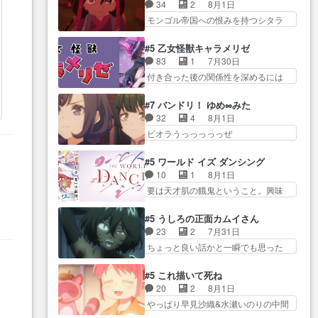
にアサはいなかった逆にガブちゃん
ロクイズは草なんよ。んで、あ
34
2
8月1日
れまでの柚子ちゃ… 玲夜から柚
はい… 影森の当主が際限なくツ
ん… 今回からついにくれあが探
モンゴル帝国への恨みを持つシタラ
子へ17年分の誕生日&を未来に…
ガイを増やせるのに… 今回はも
偵事務所の仲間に…
を信じた… 回想が淡々と語られ
「​​13歳の柚子ちゃんへ…もう中学生
うガブちゃんさんの悲鳴にも似た
るのだけどいつの間にか… オゴ
な… 梅原の人が18歳になるまで
#5 乙女怪獣キャラメリゼ
怒… ユルと戦った時から伏線が
タイの妃になってもその心は晴れ
の誕生プレゼン… なよなよした
83
1
7月30日
張られていたのが… しかしアサ
ず、モ… ドレゲネの過去、宝石
男（cv石田彰）梅ちゃんがた…
付き合った後の関係性を深めるには
は、兄様に会いたいbotだと思…
だった彼女が人になり… ドレゲ
ヒロイン… 来夢ちゃんがキング
ツガイには優しい筈のガブちゃん、
ネの過去、、辛かった、、あのジャ
コングなのいい味付けだ… ずっ
アキオの… 色々とひっかけがあ
#7 バンドリ！ ゆめ∞みた
タ… 年上旦那が良い人でも、女
とメスってて何この可愛い生物。ク
って、最終的に嫌な終わ… ゴン
32
4
8月1日
は宝石でただ笑っ… ダイルの儀
ラス… 付き合い始めたら始めた
ゾウが従える大量のツガイに何事か
ビオラうっっっっっぜ
式の神々しさたるや。一気に空
でまた違った悩みが… と一歩ず
と思…
ぇ！！！！！！！！後… あられ
気… ドレネゲの辛い過去には同
つ踏み出す黒絵ちゃん微笑ま新汰
ちゃん、僕っ子になってから取り戻
情の言葉しか…シ… 奥様に悲し
#5 ワールド イズ ダンシング
の… ツインテールが可愛いお茶
し… ビオラが悪魔すぎて気分が
い過去…萌え袖が可愛いね、と
10
1
8月1日
目な妹ちゃんです… しかも過去
悪くなってきたこ… 声優まとめ
思… ドレゲネとシタラ、2人だけ
要は天才肌の餓鬼ということ。興味
も重いんかいかつては自分に自
ました(７話まで)仲町あられ/… ビ
の同盟が結成さ…
を惹かれ… 父の観阿弥と袂を分
信… リップを塗ってらっしゃる
オラの策略がバッチリ嵌って最高
かった？鬼夜叉が田楽の… 猿楽
からかしらお顔が… 黒絵「怪獣
#5 うしろの正面カムイさん
wwwこ… 自信あれば評価なんて
の鬼夜叉と田楽の増次郎。小さない
に憧れるのはいいけど自分自身
23
2
7月31日
気にしないし、充実し… ・バー
ざこ… 着眼点は良くとも、先鋭
が… 素の自分はどちらなのかは
ちょっと良い話かと一瞬でも思った
チャルだけど、みゅーたいぷ初ライ
的すぎるのか。芸能… 鬼夜叉は
まだ不明だが見せ…
私が間違… ろくろ首さんも油舐
ブ… OPこんなんだっけ？と思っ
石也と共に観世座をあとにし、三
めてなかった？白雪碧さ… 今日
たら歌唱シーン… の、らいぶシ
#5 これ描いて死ね
条… 観世座を離れ、三条坊門御
も1日お疲れ様でした～───昨晩～
ーン＿!!­­--­­--­… それだけでええや
20
2
8月1日
所で日々を送る鬼… 「お前(鬼夜
今… 幼女に拾われたお市ちゃん
ん！！しかし、ビオラが仕…
やっぱり早見沙織&水瀬いのりの中間
叉)が凄いのではなく客が凄い…
の恩返し。化け猫… 役にて出演
層は上… あれ光って漫研入るこ
田楽と猿楽の獅子舞勝負。鬼夜叉は