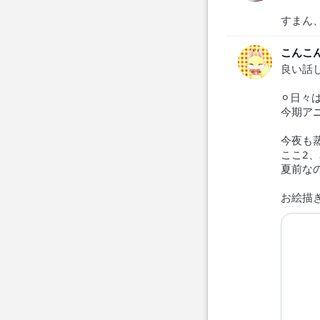
すまん
こんこ
良い話
⚪︎日々
今期ア
今夜も
ここ2
夏前な
お絵描