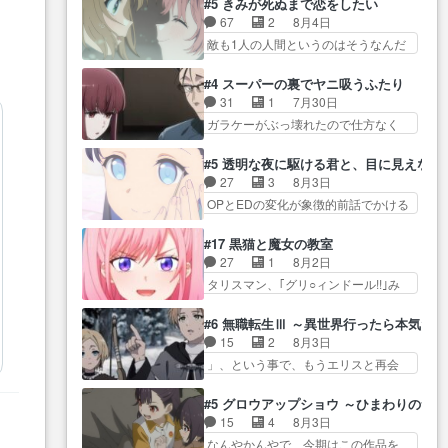
しまし… 前回同様『イノセン
#5 きみが死ぬまで恋をしたい
ぐ… 第５話をABEMAで視聴しま
気品溢れてるのに中身は…美緒マ
ス』を含む押井・神山版… 第５
67
2
8月4日
した。視聴に… 復讐に燃える吸
マ… テーマ：格ゲー大会に行く
話「EPISODEラストの母親の気持…
敵も1人の人間というのはそうなんだ
血鬼兄弟の弟ですいいキャラ…
には？感想は、美… 大会を前に
けど状… もう着れないからって
クリスタ皇女が“萌え”なのでこの娘が
格ゲー熱が高まる一方、百合の
どういう意味だろうな… ミミを
皇帝… ウサギ好きそうな王女殿
#4 スーパーの裏でヤニ吸うふたり
本… 東京で開催される格ゲー大
人間に戻して欲しいでも自分達が代
下がかわいい。幼馴… ついに始
31
1
7月30日
会に参加すること… Japanに向け
わ… ご視聴ありがとうございま
まった狩猟祭。エルナの活躍で上
ガラケーがぶっ壊れたので仕方なく
て外泊届にサインをもらっ… 長
した見るたびに切… 誰かと思っ
位…
スマホに… 佐々木さんとは同い
崎から大会のために東京へ!/でも観光
たらちゅー先輩か。しれっと相
年くらいに思ってたけど… やは
よ… 旅の支度全部やってくれる
#5 透明な夜に駆ける君と、目に見えない
方… 第５話感想：コ□した相手に
り出オチ感が否めず、エピソードの
先輩、なんだかん… 第５話をｄ
27
3
8月3日
も家族や…､戦… つらい回だ……
打率… 田山さんが佐々木さんに
アニメストアで視聴しました。視…
OPとEDの変化が象徴的前話でかける
つらすぎる……。エスタ先輩…
沼っていく…こんな… 佐々木さ
には… 小春の透明なモヤのかか
今週のシーナとミミも可愛かった2人
ん、腕フェチなんですね笑最近ま
った世界。どんな女… そうか、
の関係… 確かに相手にも家族や
#17 黒猫と魔女の教室
じ… 佐々木がガラケーからスマ
こんな風に見えてるのかぁ。かけ
大切な人はいるけど、… 白シャ
27
1
8月2日
ホに変えるって、… もうドラマ
る… 完全な両片思いになりまし
ツが作業着みたいなもんなんですか
タリスマン、｢グリ○ィンドール!!｣み
版孤独のグルメファンコンテン
たねぇ…OPとE… 余計な物は描
ね…
た… 最初の障害ゴーレムを全員
ツ… 「お腹冷えちゃわない？
かず白く靄がかった小春ちゃ
で力を合わせて倒… アリアはホ
佐々木さんの優しさ… 先行で見
#6 無職転生Ⅲ ～異世界行ったら本気だ
ん… 光も感じない完全な盲目な
ントスピカが大好きだよね。ツ
た時より2人のやり取りに癒しを
15
2
8月3日
んやね…おめかし… 母役に能登
ン… 一等級ポテンシャルのアリ
感… ABEMA版の7〜8話佐々木が
」、という事で、もうエリスと再会
さんって禁じ手使ってきたー！
アちゃん可愛くて… そういや、
実年齢以上…
か？っと… サラの再登場によっ
E… 今回は小春視点も描かれてい
アリアは能力は最上級のくせに、
てルーデウスの成長が確… 人間
て良かった本当… 股に海豚を挟
#5 グロウアップショウ ～ひまわりのサ
… とうとうアリアと直接競う場
関係の清算が粛々と進められている
み水上バスでの会話を反芻…
15
4
8月3日
がきたこれまで… 毎度ながらの
サラ… サラとの関係に対して完
恋… OPEDとも無人バージョンか
なんやかんやで、今期はこの作品を
スピカの顔面芸推しのハナち