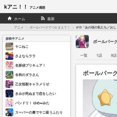
kアニ！！
アニメ感想
ホーム
最新
アニメ
ボールパークでつかまえて！
#10「あの頃の私たち／おしりを
放映中アニメ
ボールパー
ヤニねこ
一覧
1話
9話
さよならララ
名探偵プリキュア！
ボールパーク
令和のダラさん
乙女怪獣キャラメリゼ
きみが死ぬまで恋をしたい
バンドリ！ ゆめ∞みた
スーパーの裏でヤニ吸うふたり