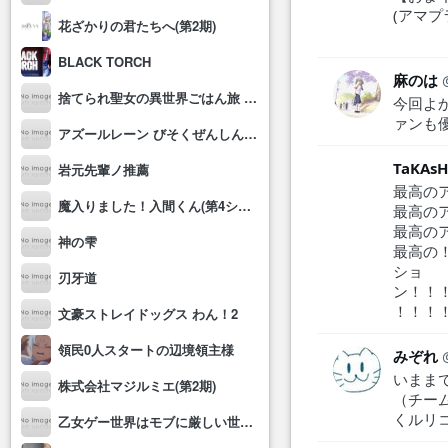
(アマプ
花ざかりの君たちへ(第2期)
BLACK TORCH
麻のは
捨てられ聖女の異世界ごはん旅 隠れスキルでキャンピングカーを召喚しました
今回よ
ァンも
アズールレーン びそくぜんしんっ！にっ!!
TaKAsH
岩元先輩ノ推薦
最高の
魔入りました！入間くん(第4シリーズ)
最高の
最高の
神の雫
最高の
ショ
刃牙道
ン！！
！！！
文豪ストレイドッグス わん！2
領民0人スタートの辺境領主様
みぞれ
いまま
株式会社マジルミエ(第2期)
（チー
くルリ
乙女ゲー世界はモブに厳しい世界です2