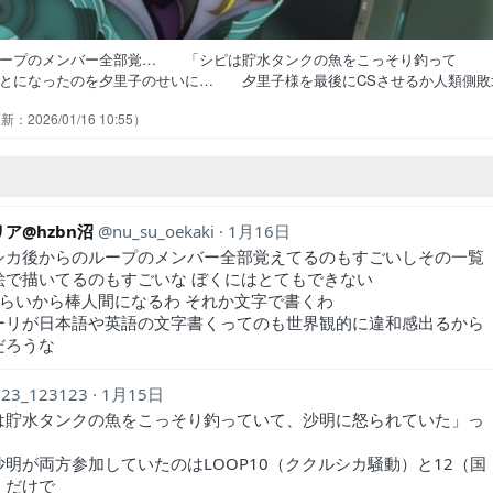
ループのメンバー全部覚… 「シピは貯水タンクの魚をこっそり釣って
とになったのを夕里子のせいに… 夕里子様を最後にCSさせるか人類側敗
が寝ていない……！細かいこと… SQちゃんそんな背景あったんかい…と
2026/01/16 10:55
が短くなってきたと思ったら遂… そして、ククルシカ調査の中である事
ト好きだから掘り下げ嬉しい。来… ただえさえセツが推しなのに、また
ア@hzbn沼
nu_su_oekaki
1月16日
シカ後からのループのメンバー全部覚えてるのもすごいしその一覧
絵で描いてるのもすごいな ぼくにはとてもできない
くらいから棒人間になるわ それか文字で書くわ
ーリが日本語や英語の文字書くってのも世界観的に違和感出るから
だろうな
123_123123
1月15日
は貯水タンクの魚をこっそり釣っていて、沙明に怒られていた」っ
沙明が両方参加していたのはLOOP10（ククルシカ騒動）と12（国
）だけで