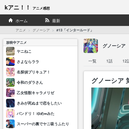
kアニ！！
アニメ感想
ホーム
最新
アニメ
グノーシア
#13「インタールード」
放映中アニメ
グノーシア
ヤニねこ
一覧
1話
12
さよならララ
名探偵プリキュア！
グノーシア 
令和のダラさん
乙女怪獣キャラメリゼ
きみが死ぬまで恋をしたい
バンドリ！ ゆめ∞みた
スーパーの裏でヤニ吸うふたり