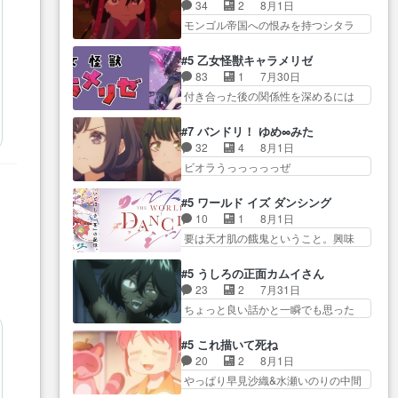
にアサはいなかった逆にガブちゃん
ロクイズは草なんよ。んで、あ
34
2
8月1日
れまでの柚子ちゃ… 玲夜から柚
はい… 影森の当主が際限なくツ
ん… 今回からついにくれあが探
モンゴル帝国への恨みを持つシタラ
子へ17年分の誕生日&を未来に…
ガイを増やせるのに… 今回はも
偵事務所の仲間に…
を信じた… 回想が淡々と語られ
「​​13歳の柚子ちゃんへ…もう中学生
うガブちゃんさんの悲鳴にも似た
るのだけどいつの間にか… オゴ
な… 梅原の人が18歳になるまで
#5 乙女怪獣キャラメリゼ
怒… ユルと戦った時から伏線が
タイの妃になってもその心は晴れ
の誕生プレゼン… なよなよした
83
1
7月30日
張られていたのが… しかしアサ
ず、モ… ドレゲネの過去、宝石
男（cv石田彰）梅ちゃんがた…
付き合った後の関係性を深めるには
は、兄様に会いたいbotだと思…
だった彼女が人になり… ドレゲ
ヒロイン… 来夢ちゃんがキング
ツガイには優しい筈のガブちゃん、
ネの過去、、辛かった、、あのジャ
コングなのいい味付けだ… ずっ
アキオの… 色々とひっかけがあ
#7 バンドリ！ ゆめ∞みた
タ… 年上旦那が良い人でも、女
とメスってて何この可愛い生物。ク
って、最終的に嫌な終わ… ゴン
32
4
8月1日
は宝石でただ笑っ… ダイルの儀
ラス… 付き合い始めたら始めた
ゾウが従える大量のツガイに何事か
ビオラうっっっっっぜ
式の神々しさたるや。一気に空
でまた違った悩みが… と一歩ず
と思…
ぇ！！！！！！！！後… あられ
気… ドレネゲの辛い過去には同
つ踏み出す黒絵ちゃん微笑ま新汰
ちゃん、僕っ子になってから取り戻
情の言葉しか…シ… 奥様に悲し
#5 ワールド イズ ダンシング
の… ツインテールが可愛いお茶
し… ビオラが悪魔すぎて気分が
い過去…萌え袖が可愛いね、と
10
1
8月1日
目な妹ちゃんです… しかも過去
悪くなってきたこ… 声優まとめ
思… ドレゲネとシタラ、2人だけ
要は天才肌の餓鬼ということ。興味
も重いんかいかつては自分に自
ました(７話まで)仲町あられ/… ビ
の同盟が結成さ…
を惹かれ… 父の観阿弥と袂を分
信… リップを塗ってらっしゃる
オラの策略がバッチリ嵌って最高
かった？鬼夜叉が田楽の… 猿楽
からかしらお顔が… 黒絵「怪獣
#5 うしろの正面カムイさん
wwwこ… 自信あれば評価なんて
の鬼夜叉と田楽の増次郎。小さない
に憧れるのはいいけど自分自身
23
2
7月31日
気にしないし、充実し… ・バー
ざこ… 着眼点は良くとも、先鋭
が… 素の自分はどちらなのかは
ちょっと良い話かと一瞬でも思った
チャルだけど、みゅーたいぷ初ライ
的すぎるのか。芸能… 鬼夜叉は
まだ不明だが見せ…
私が間違… ろくろ首さんも油舐
ブ… OPこんなんだっけ？と思っ
石也と共に観世座をあとにし、三
めてなかった？白雪碧さ… 今日
たら歌唱シーン… の、らいぶシ
#5 これ描いて死ね
条… 観世座を離れ、三条坊門御
も1日お疲れ様でした～───昨晩～
ーン＿!!­­--­­--­… それだけでええや
20
2
8月1日
所で日々を送る鬼… 「お前(鬼夜
今… 幼女に拾われたお市ちゃん
ん！！しかし、ビオラが仕…
やっぱり早見沙織&水瀬いのりの中間
叉)が凄いのではなく客が凄い…
の恩返し。化け猫… 役にて出演
層は上… あれ光って漫研入るこ
田楽と猿楽の獅子舞勝負。鬼夜叉は