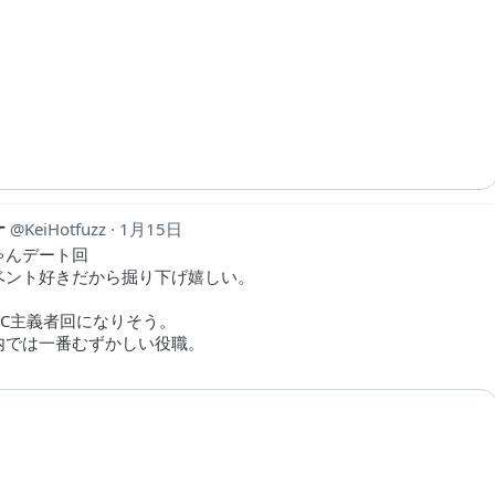
ケ
KeiHotfuzz
1月15日
ゃんデート回
ベント好きだから掘り下げ嬉しい。
AC主義者回になりそう。
内では一番むずかしい役職。