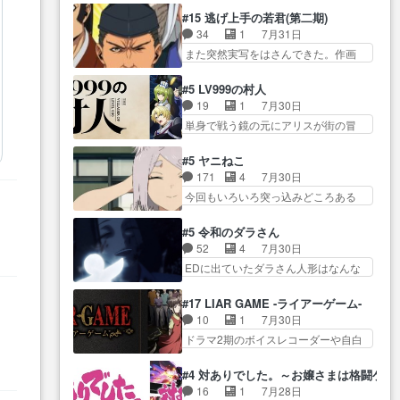
させていただきました。ジョア
とになってたんだっけ… 登場人
猫の動き… 登場人物の我が強
#15 逃げ上手の若君(第二期)
ン… トイ・ストーリーみたいな
物が増えてわいわいしたところが好
い。新しい獅子舞に拘って… 第
34
1
7月31日
始まり。流石に除… 猫相手にな
き… 初コミティアで２０冊刷り
５話をprimevideoで視聴しまし…
また突然実写をはさんできた。作画
んでそんなに…と思ったらそう
は妥当だよね。俺… 藤森さんの
リソース… やるべきことが逃げ
い… いつもと違って少し良い話
ママ向けの漫画で、また涙腺
る事と分かると水を得た… 30歳
化け猫は油が好物… 今回はあか
#5 LV999の村人
が⋯… 〜漫画に「想い」をこめ
まで童貞だと魔法使いになれるとい
やし1体のみで15分。金持ちの…
19
1
7月30日
よう｣娘に漫画であ… 何回この作
う… こっちの諏訪の三大将もま
今更だけど霊が性行為で祓えること
単身で戦う鏡の元にアリスが街の冒
品に泣かされるのだろう。光が
たクセが強いw色… 頼重が完全に
は何とな…
険者率い… 鏡浩二はゲーム世界
藤… ホテル泊まってコミティア
ブレーンだよね毎回敵キャラ
に飲み込まれた転生者と… みん
っていいなあ。同… コミティア
#5 ヤニねこ
が… 弧次郎「欲を我慢して強く
なががんばってくれたアリスの父ち
参加のしおりを徹夜で作る先生
171
4
7月30日
なれるなら大飯食… 変化球な演
ゃん… 成長限界が999である村人
(… お母さん、娘にあんな漫画描
今回もいろいろ突っ込みどころある
出も交えながらの状況説明が本
と定めた上位存… 大規模バトル
かれたら泣いち…
回だった… ヤクのクワガタ取り
当… LOで参加させていただきま
シーンなのに会話してばっか
の話が尋常じゃない雰囲… 妹子
した！最終的に… この高らかな
#5 令和のダラさん
り… やっぱり勇者より強かった
ちゃんの恋愛話をしたり、タバコを
DT宣言、合田一人に通じるも…
52
4
7月30日
か笑統率力LV9… 普通の人間の親
生産… ここうっすら思ったこと
この作品は近年稀に見るおっさんキ
EDに出ていたダラさん人形はなんな
子やーん総務課長と娘の女子…
ズバリ言ってくれて… おかし
ャラの充…
んだと… 『ダラさんと呼ぶ者が
これがこの世界の仕組みか‥Lv200帯
い、さわやかだ 世話好きの陰に支
生まれた日』をダラさ… 陰惨な
の… そのために役割を超越する
#17 LIAR GAME -ライアーゲーム-
配… ヤクねこのクワガタ取りの
過去がきっちり現代に継承されてい
者の出現させるた… アリスのお
10
1
7月30日
話見て切なくなっ… 普段は選別
る… ダラさんと姉弟の母との出
陰で他の勇者達も共闘してくれ魔…
ドラマ2期のボイスレコーダーや自白
された4～600レスを2,30… 隠し
会いの話やはりダ… ダラさんの
ゲーム… ヨコヤは人間の弱い所
方が密売人のそれww唐突な作画力の
過去話も佳境…げに恐ろしいは
をつくのが抜群に上手… 昼の国
正… なんか今日はかなり一瞬で
#4 対ありでした。～お嬢さまは格闘ゲ
人… 第５話感想：２人の過剰な
の奴らも馬鹿が多いが、夜の国も同
終わっちまったっ… 先週と比べ
16
1
7月28日
貢ぎ物?の礼とし… 第５話感想：