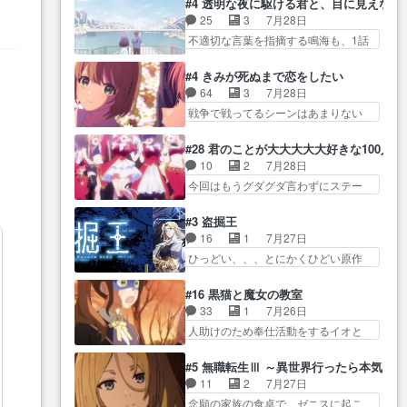
ターニャの勝利軍… 犠牲を払っ
#4 透明な夜に駆ける君と、目に見えない
イ… アダム・リンクやジェイム
スターを呼ぶ笛？黒幕は狩猟祭とは
ても良いならお前たちが前線へ
25
3
7月28日
スン(教授)型サ… アンドロイドも
関係… 平凡な少女に見える眼鏡w
行… 戦闘がアッサリし過ぎじゃ
不適切な言葉を指摘する鳴海も、1話
おっさんの汗を拭くのは嫌や…
眼鏡属性は持ち合… 神アニメ、
ない？戦争がメイ…
では冬… かけると鳴海のやり取
押井守監督のイノセンスの土台にな
ケテーイ！「騎士狩猟祭、前夜
り微笑ましいw良い奴… どう接し
ったエピ… コミカルなのにも慣
#4 きみが死ぬまで恋をしたい
の… フィーネがアルノルトに活
ていいのかわからず戸惑うかける
れてきました。１話でし… ロボ
64
3
7月28日
躍してもらいたが… 第４話を
も… 盲目だと相手の表情も分か
ットの反乱は今となっては良くある
戦争で戦ってるシーンはあまりない
ABEMAで視聴しました。視聴
らないからどう思… 今期のバッ
話し…
とはいえ… 前回までにあまり見
に… 第４話、アルとフィーネの
クナンバーみたいなOPアニメ。
れなかったようなシーナ… ミミ
２度目のデート出… マジできな
#28 君のことが大大大大大好きな100人の
… 初デートで冬月を笑わせよう
の存在で揺らぐ14クラス約束された
臭いぞ帝位争い。姉からの刺客
10
2
7月28日
とする姿も冬月… 特に大きな事
死… ミミの秘密をあっさり受け
を… ふぃーねと町の様子を見に
今回はもうグダグダ言わずにステー
件やイベントが起きるでもな
入れたのは拍子抜… 蘇生魔法っ
行ったら町中で窃…
ジを見た… 君のことが大大大大
く… 初デートで冬月を笑わせよ
て下衆い国なら進退窮まったら
大好きな１００人の彼女… 100カ
うとする姿も冬月… 3話までは主
#3 盗掘王
手… 蘇生魔法ヤバイけどミミい
ノ版ラブライブ！？こういうのは
人公がどうでもいいことでず
16
1
7月27日
なかったら詰んで… アニメオタ
人… 俺、みんなのレッスン動画
っ… 花火購入に浅草へ…行き当
ひっどい、、、とにかくひどい原作
クあるある：作中に花が登場す
をDVDが焼きき… アナウンス役
たりばったり訪問…
が俺レベ… 一般人が巻き込まれ
る… ご視聴ありがとうございま
で出演いたしましたみんなの
ることもあるのか結構面… 久野
した！アリとセイ… ごめん、そ
#16 黒猫と魔女の教室
ア… 恋太郎ファミリーがガチで
美咲さんと言えば幼女！アイマスの
ういう話がしたい作品じゃない
33
1
7月26日
アイドルに挑戦！… ギャグギャ
市原… 遼河は目的の為には人命
の… 第４話感想：その口止め効
人助けのため奉仕活動をするイオと
グしくもド直球で泣ける回来た
も軽視するタイプの… 4つのスキ
果あるかな？ミミ…
カストル… スピカも大概怖がり
な… 【完全初見】100カノ
ルが揃う。広い墓を捜索中、遼
だけど、カストルが更に… イオ
Girlfrien… 『アイドル伝説恋太郎
#5 無職転生Ⅲ ～異世界行ったら本気だ
河… 村正はそんなおどろおどろ
とカストルの共通点は、魔法の制御
ファミリー』にて「ア… 安木路
11
2
7月27日
しいエピソードあ… 気持ちよく
が出… 椋鳥の大群て…住民から
佐ウル子役で出演いたしましたクォ
念願の家族の食卓で、ゼニスに起こ
しようとしてるのはわかるけど。