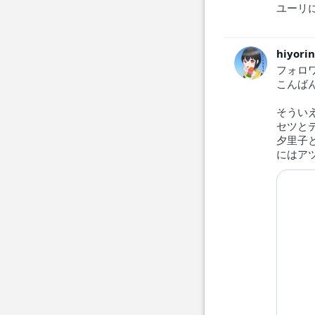
ユーリ
hiyori
フォロ
こんば
そうい
セツと
夕里子
にはア