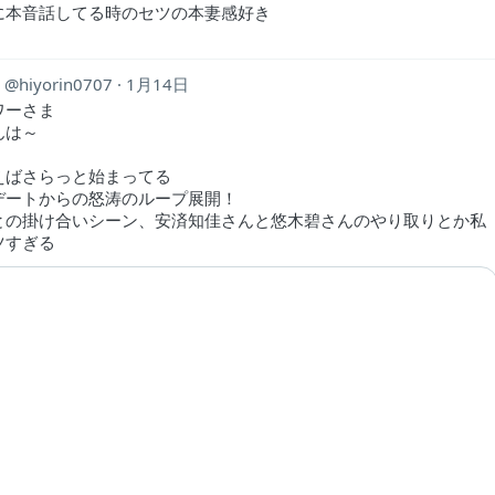
に本音話してる時のセツの本妻感好き
n
hiyorin0707
1月14日
ワーさま
んは～
えばさらっと始まってる
デートからの怒涛のループ展開！
との掛け合いシーン、安済知佳さんと悠木碧さんのやり取りとか私
ツすぎる