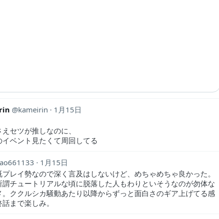
rin
kameirin
1月15日
さえセツが推しなのに、
のイベント見たくて周回してる
ao661133
1月15日
既プレイ勢なので深く言及はしないけど、めちゃめちゃ良かった。
所謂チュートリアルな頃に脱落した人もわりといそうなのが勿体な
メ。ククルシカ騒動あたり以降からずっと面白さのギア上げてる感
終話まで楽しみ。