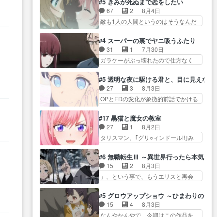
しまし… 前回同様『イノセン
#5 きみが死ぬまで恋をしたい
ぐ… 第５話をABEMAで視聴しま
気品溢れてるのに中身は…美緒マ
ス』を含む押井・神山版… 第５
67
2
8月4日
した。視聴に… 復讐に燃える吸
マ… テーマ：格ゲー大会に行く
話「EPISODEラストの母親の気持…
敵も1人の人間というのはそうなんだ
血鬼兄弟の弟ですいいキャラ…
には？感想は、美… 大会を前に
けど状… もう着れないからって
クリスタ皇女が“萌え”なのでこの娘が
格ゲー熱が高まる一方、百合の
どういう意味だろうな… ミミを
皇帝… ウサギ好きそうな王女殿
#4 スーパーの裏でヤニ吸うふたり
本… 東京で開催される格ゲー大
人間に戻して欲しいでも自分達が代
下がかわいい。幼馴… ついに始
31
1
7月30日
会に参加すること… Japanに向け
わ… ご視聴ありがとうございま
まった狩猟祭。エルナの活躍で上
ガラケーがぶっ壊れたので仕方なく
て外泊届にサインをもらっ… 長
した見るたびに切… 誰かと思っ
位…
スマホに… 佐々木さんとは同い
崎から大会のために東京へ!/でも観光
たらちゅー先輩か。しれっと相
年くらいに思ってたけど… やは
よ… 旅の支度全部やってくれる
#5 透明な夜に駆ける君と、目に見えない
方… 第５話感想：コ□した相手に
り出オチ感が否めず、エピソードの
先輩、なんだかん… 第５話をｄ
27
3
8月3日
も家族や…､戦… つらい回だ……
打率… 田山さんが佐々木さんに
アニメストアで視聴しました。視…
OPとEDの変化が象徴的前話でかける
つらすぎる……。エスタ先輩…
沼っていく…こんな… 佐々木さ
には… 小春の透明なモヤのかか
今週のシーナとミミも可愛かった2人
ん、腕フェチなんですね笑最近ま
った世界。どんな女… そうか、
の関係… 確かに相手にも家族や
#17 黒猫と魔女の教室
じ… 佐々木がガラケーからスマ
こんな風に見えてるのかぁ。かけ
大切な人はいるけど、… 白シャ
27
1
8月2日
ホに変えるって、… もうドラマ
る… 完全な両片思いになりまし
ツが作業着みたいなもんなんですか
タリスマン、｢グリ○ィンドール!!｣み
版孤独のグルメファンコンテン
たねぇ…OPとE… 余計な物は描
ね…
た… 最初の障害ゴーレムを全員
ツ… 「お腹冷えちゃわない？
かず白く靄がかった小春ちゃ
で力を合わせて倒… アリアはホ
佐々木さんの優しさ… 先行で見
#6 無職転生Ⅲ ～異世界行ったら本気だ
ん… 光も感じない完全な盲目な
？
ントスピカが大好きだよね。ツ
た時より2人のやり取りに癒しを
15
2
8月3日
んやね…おめかし… 母役に能登
ン… 一等級ポテンシャルのアリ
感… ABEMA版の7〜8話佐々木が
」、という事で、もうエリスと再会
さんって禁じ手使ってきたー！
アちゃん可愛くて… そういや、
実年齢以上…
か？っと… サラの再登場によっ
E… 今回は小春視点も描かれてい
アリアは能力は最上級のくせに、
てルーデウスの成長が確… 人間
て良かった本当… 股に海豚を挟
#5 グロウアップショウ ～ひまわりのサ
… とうとうアリアと直接競う場
関係の清算が粛々と進められている
み水上バスでの会話を反芻…
15
4
8月3日
がきたこれまで… 毎度ながらの
サラ… サラとの関係に対して完
恋… OPEDとも無人バージョンか
なんやかんやで、今期はこの作品を
スピカの顔面芸推しのハナち