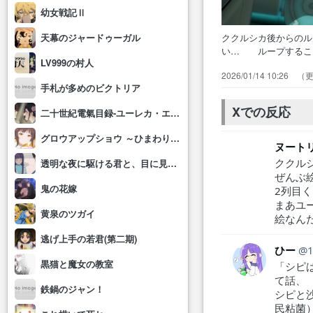
幼女戦記Ⅱ
ククルシカ後からの
天幕のジャードゥーガル
い… ループするこ
LV999の村人
し… ・映画でセツ
2026/01/14 10:26
っ… ループの間隔
手札が多めのビクトリア
気付… このイベン
のイベ…
Xでの反応
二十世紀電氣目録-ユーレカ・エヴリカ-
グロウアップショウ ～ひまわりのサーカス団～
ヌートリ
ククル
透明な夜に駆ける君と、目に見えない恋をした。
ぜんぶ
鬼の花嫁
2列目
まあユ
黄泉のツガイ
絵なん
逃げ上手の若君(第二期)
ひー
黒猫と魔女の教室
「シピ
て話、
鉄鍋のジャン！
シピと
民粘菌