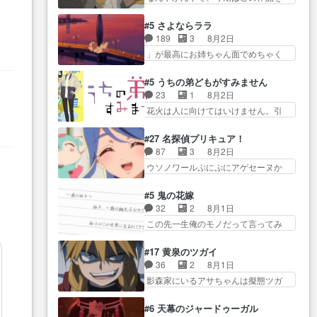
全に「昔の女」とし… ルーシー
ら主人公２人…
一番推し… 時給50円じゃ借金は
ゃ… クソレビュータリスマン趣
にデレるルディが完全に親バカで
減らない(^_^;サ… 葵ちゃん可愛
味ダダ漏れで好き… 期末試験が
#5 さよならララ
微… サラとは会ってほしいちゃ
すぎるな楠木ともりちゃんの
始まろうとしておりスピカは対
189
3
8月2日
んとした別れ方し… サラは未練0
ね… デフォルメされた表情が特
策… 能力鑑定胸像タリスマン氏
」が最高にお姉ちゃん面でめちゃく
だと言っていたけど人の気持
に多かったのが印… 葵＆茜の回
容姿も評価してし…
ちゃかわ… さすがに割れた窓ガ
ち… 実は結構好きなキャラモヤ
も良きでした。あの証拠写真、
ラスの弁償は求められた… 逡巡
モヤする別れ方だ… 役で出演さ
#5 うちの弟どもがすみません
ひ… 互いが互いのことを想って
を振り切ってみんなに謝ったララの
せていただきました！よろしく
23
1
8月2日
いるのにすれ違っ… 第５話をｄ
思い… 仕事に馴染めない辺り観
お… 毎クールメインヒロインを
花火は人に向けてはいけません。引
アニメストアで視聴しました。
ていて苦しいところ… ララちゃ
好きになっちゃう…
きこもり… 糸はまだ柊の顔も見
視… 葵ちゃんに〝瑞佳ちゃんと
んの事情はもう少し皆に話して良
たことなかったっけ！1… ってお
練習したい〟と言… 本当この作
#27 名探偵プリキュア！
い… ララと茉里とで初のアルバ
名前を見たんだけどあの中村大樹さ
品は「キャラ」を活かすのがう
87
3
8月2日
イト。七転八倒し… 労働するプ
ん… 糸ちゃんカッケー、色んな
ま… みずかちゃんの介入で双子
ウソノワールぷにぷにアゲセーヌか
リンセスえらい。プリンセスの
意味でwゲームが… 姉から性的興
の仲にヒビが………
わよ!!… 順当にマコトジュエルの
精… アンデケン行ってケーキ食
奮覚えてないよね？なんて言
争奪戦をやったと。… 記憶を取
べて、帰りにカメ… ララが働く
#5 鬼の花嫁
わ… テーマ：引きこもりの理由
り戻し正式に探偵事務所で働き始
事でのてんやわんや。働いて大
32
2
8月1日
感想は、久しぶり… 元ゲーマー
め… ポワロ、元ネタを解説して
変… 地道に働き人と関わる日々
この先一生俺のモノだって言ってみ
なので、はちゃめちゃ楽しく作
原作に誘導するの… くれあさん
の中に愛を見いだ…
たい笑他… 1歳からの誕生日プレ
業… 糸ちゃんと源くんの距離感
の探偵としての初事件にしてち
ゼント………とは思っ… 玲夜さ
おかしいね(*´… 糸と源ははよ好
#17 黄泉のツガイ
ょ… ・急にクイズ番組が始まっ
ん柚子に18年分の誕生日プレゼン
きおうとると言わんかい！引…
36
2
8月1日
たw・妖精ウソノ… るるかの助手
ト… 柚子は鬼龍院家から初めて
ショウくんと対等に話すためにゲー
影森家にいるアサちゃんは擬態ツガ
だった？今回が初めての探偵
学校に通う事にな… プレゼント
ムをする…
イだった… アサが置かれた立場
活… 探偵じゃなかったの！？ク
攻撃ヤバすぎるwwwヴァイオ
や気持ちを汲んで熱くな… 屋敷
レアさん探偵すぎ… 突然のポア
#6 天幕のジャードゥーガル
レ… 玲夜さまサプライズの、こ