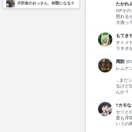
片田舎のおっさん、剣聖になるⅡ
たかれ
OPそ
照れる
大漁って
もてき
オトメ
ラキオ
周防
レムナ
…まだ
るけど
んか？
†カモな
セツと
度も浮
いうの