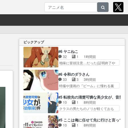
ピックアップ
#6 ヤニねこ
32
1
1時間前
地味に冒頭注意…だった(証明終了や
(*｀… 大家とヤクの軽トラパート
めちゃくちゃ良い… アパート住
#6 令和のダラさん
人の人となりをベラベラ語らず
33
3
3時間前
に… ヤクねこは今日も可愛い()基
特撮や漫画の『ビーム』に憧れる薫
本｢キマって… 『人間はもっと適
は、ダラ… 特殊ED『激昂無頼!!ガ
当に生きていいんだよ』っ… 飲
ンバルゼー』キャ… おーばりま
#5 転校先の清楚可憐な美少女が、昔男
み会を抜け出して江ノ島に辿り着い
さみって、どこのバリッてる監
10
1
8時間前
たアル… リアル｢猫の手も借りた
督… 姉と両親の死にざまは自業
クラスの男たちのノリが軽くておも
い｣である。ワーキ… 今週も色々
自得であれど惨い… あ、起きち
ろい春希… 沙紀は隼人への片思
カオスでしたっすよねー……あ
ゃいましたエンディングがロボ
いを拗らせているタイプ… みな
タ… アルねこ本当自由で好きwた
#5 ここは俺に任せて先に行けと言ってか
ア… 過去編ついに復讐来たかダ
もちゃんが透けブラしててびっくり
だ吐くところテ… アル子がひた
10
1
8時間前
ラさんってロボア… スゲェな、