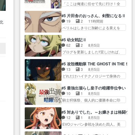
して… レベルのキャラが登場。
すら可愛い回だった。OPとか…
「ここは俺達に任せて先に行け！全
とうとう遠藤に主題歌わせやが
相変わらず顔や体の… 隼人が春
員いい奴… 過去、あとを託した
っ… 幼い姉「薬湯を飲んで。苦
希の級友を巻き込んだイジりに動
ロックが今、2人にあと… 木下鈴
いけれど我慢して… 今回は姉巫
#5 片田舎のおっさん、剣聖になるⅡ
じ… 第５話をU-NEXTで視聴しま
奈（@0suzuna0）が【マリー…
女ざまぁ回→ビーム回→ワタガ
19
2
11時間前
北
した。視聴… ラブコメで天然ジ
村ごと乗っ取られてたら流石に気付
メ… コクピット内部とコンソー
な
ベリルはしきりに加齢による衰えを
ゴロというかナチュラルヒ… み
かないか… 《漫画版少し読んだ
ル表示ヘルメット…
に
口にする… 重ねた歳のせいにし
なもと仲良く話す隼人を見てなぜか
ことある》エリックとゴ… ロッ
ていた限界を超えて命の… いい
あ
不安に… 無理なダイエットは禁
#5 幼女戦記Ⅱ
クは敵に容赦無くブスっといくから
んじゃないですか。魔物の群を発見
物だけど、なかなか結… 「これ
62
2
8月5日
気持… 勇者パーティー再結成し
した… アマプラにて視聴終わ
からもお手入れ、がんばりゅ」あり
ブログを更新しました!!宜しければ、
て先にいけで激アツ… 爆縮、幻
り！サーベルボア討伐… を言い
が…
是非… 少しでもマシな負け方を
覚、主人公結構エグいことするよ
訳にしたくないものですねwボア狩
選んだゼートゥーア… ゼートゥ
な… ねぇ猫耳ガール、敵の根城
#5 攻殻機動隊 THE GHOST IN THE SHE
り… 先生としてのベリルが好き
ーアの唯一の手駒が強すぎる笑あ
に乗り込む事を同… 世もや替え
13
3
8月5日
だけど、今回みた… 4人だけでサ
お… 私にとって完全にご褒美回
が利くと復活Pとは？！もう来週…
どれだけハイテクノロジーで身体の
ーベルボアを狩りに行く。野
ゼー様の葉巻シー… やはりター
価値がフ… ジャミングも伏線に
営… ・実家周辺でサーベルボア
ニャが後方指揮だと展開に迫力
なるかと思った回想シー… フチ
が暴れてると聞い… ちょっと年
#5 最強出涸らし皇子の暗躍帝位争い
が… “貧乏籤百連無料ガチャ”100
コマだいぶ理性持ち始めた。この世
齢の事を言いすぎとゆーか言い
10
1
8月5日
連でも1回… 2期入ってから地味
界の… 原作読んだのもう何年も
訳… ベリルの母もやはり只者じ
騎士狩猟祭、個人的に優勝本命に印
だよね。ただでさえ幼女… 「餌
前なのに、覚えてる… コイルの
ゃなかったかベリ…
を付けた… 細かい設定を考える
になってもらわねばならぬ」って言
汚職を突き止めるべくバトーの指
のが面倒な時は古代魔法… エル
葉に… ゼートゥーア左遷によっ
#5 対ありでした。～お嬢さまは格闘ゲ
導… やまとん1号はどこの部分で
ナがチートすぎる笑アルは最初から
て参謀本部の連携が… 緊張感あ
12
1
8月5日
使うのだろう？… 日本とロシア
自分… プラネット・ウィズ展開
る戦闘描写とギャグ今週の『有能
EVOジャパン参戦を決めた四人。美
が絡む政治の話かつ色々な用
アツいな「騎士狩猟… 麦茶どこ
な…
緒の母… この作品に唯一足りな
語… 第５話をprimevideoで視聴
ろかタイトル通り麦茶の出涸らし
いと思ってた(無くて… 見た目は