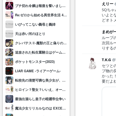
えりー
ブチ切れ令嬢は報復を誓いました。 ～魔導書の力で祖国を叩き潰します～
SQち
いよと
Re:ゼロから始める異世界生活 4th season
どオト
いびってこない義母と義姉
まめが
天は赤い河のほとり
ループ
次回ル
クレバテスⅡ-魔獣の王と偽りの勇者伝承-
りする
追放された転生重騎士はゲーム知識で無双する
T.K.G
ポケットモンスター(2023)
セツと
プ物の
LIAR GAME -ライアーゲーム-
かった
転校先の清楚可憐な美少女が、昔男子と思って一緒に遊んだ幼馴染だった件
要だよ
ヒロイン？聖女？いいえ、オールワークスメイドです(誇)！
最強出涸らし皇子の暗躍帝位争い
魔法少女リリカルなのは EXCEEDS Gun Blaze Vengeance