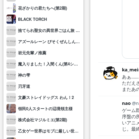
花ざかりの君たちへ(第2期)
BLACK TORCH
捨てられ聖女の異世界ごはん旅 隠れスキルでキャンピングカーを召喚しました
アズールレーン びそくぜんしんっ！にっ!!
岩元先輩ノ推薦
魔入りました！入間くん(第4シリーズ)
ka_mei
神の雫
あぁ……
ただえ
刃牙道
またあ
文豪ストレイドッグス わん！2
nao
n
領民0人スタートの辺境領主様
ゲーム
序盤の
株式会社マジルミエ(第2期)
いアニ
じ。最
乙女ゲー世界はモブに厳しい世界です2