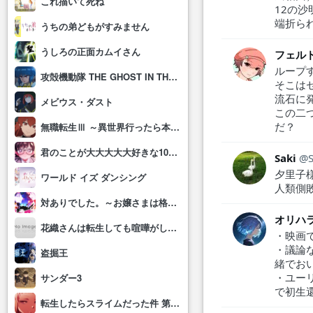
これ描いて死ね
12の
端折ら
うちの弟どもがすみません
うしろの正面カムイさん
フェル
ループ
攻殻機動隊 THE GHOST IN THE SHELL
そこは
流石に
メビウス・ダスト
この二
だ？
無職転生Ⅲ ～異世界行ったら本気だす～
君のことが大大大大大好きな100人の彼女(第3期)
Saki
夕里子
ワールド イズ ダンシング
人類側
対ありでした。～お嬢さまは格闘ゲームなんてしない～
オリハ
花織さんは転生しても喧嘩がしたい
・映画
・議論
盗掘王
緒でお
・ユー
サンダー3
で初生
転生したらスライムだった件 第4期