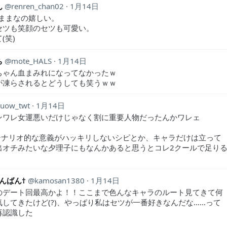
ん
renren_chan02
1月14日
のままなの嬉しい。
セツも笑顔のセツも可愛い。
(笑)
ち
mote_HALS
1月14日
ちゃん血まみれになってなかったｗ
が凍らされるとどうしても笑うｗｗ
Suow_twt
1月14日
ンワレ女運悪いだけじゃなく割に重要人物だったんかワレェ
シナリオ的な意義がハッキリしないシピとか、キャラだけは立って
出オチみたいな夕理子にもなんかあると思うとコレ2クールで足り
んばん†
kamosan1380
1月14日
のデート回最高かよ！！ここまで色んなキャラのルート見てきて何
気してきたけど(?)、やっぱり私はセツが一番好きなんだな……って
再認識した