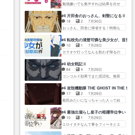
じ… ご視聴ありがとうございま
てまだまともに見えた。4話は過…
勉強嫌いでも集中すれば結果を出せ
姉のお誕生会にダラさんを招
した来週もよろし… 握った◯治
る美緒が… 毎晩スト６対戦を楽
待… 部分的に時系列が4話と入れ
郎（中の人的に）仲間であるプ
しむ４人。だが、期末試… どん
替わってるのね… こんなデカイ
#4 片田舎のおっさん、剣聖になるⅡ
レ… ヨコヤの頭の回転の速さと
なゲームも相手が強すぎるとやる気
のどうやって運ぶんだよ！？
18
2
7月30日
人間の心理を利用… 夜の国のヨ
無く… テーマ：テスト勉強と大
姉… ダラさん、人型形態にもな
おっさん、田舎に帰省する！時期も
コヤ支配がますますひどく……。
会感想は、美緒がテ… すげーー
れるんか!?w髪…
時期だし… じいさん、ベリル、
… ヨコヤは飴と鞭で夜の国の独
ーーーーーーー良い……。女性声
副団長、年長者が強い順… 底知
裁支配を強化、… やはりヨコヤ
#4 転校先の清楚可憐な美少女が、昔男
優… 深夜の格ゲー対戦よりテス
れない爺さんには夢が詰まってると
いいですね。昼の国が勝てる
10
1
7月29日
トの方がよっぽど… 真剣に授業
思う… クルニ、ヘンブリッツ、
流… 役で出演いたしました。次
カラオケ行ってなんも歌わず帰るの
を受けて、夜は珠樹の部屋で格
ミュイと一緒におっ… 帰省、お
回も緊張が止まり…
かよハン… 春希ちゃんの私服、
ゲ… 来たる定期テストに向けて
供ヒロインはクルニ。順番的には
めっちゃ可愛いぞ！！！… どう
勉強会！美緒ちゃ… 受験勉強と
#4 幼女戦記Ⅱ
確… 父親から手紙が来た。サー
やらあの女優さんが春希のお母さん
戦闘の2択なら戦闘を選ぶ娘w
84
4
7月29日
ベルボアの退治の… ここでヘン
のよ… 春希ちゃん姫ちゃんに野
美… 勉強嫌いでバトルを選ぶっ
コンコルド効果でまた泥沼化。無茶
ブリッツくんが同行するのが変
菜の子も凄え可愛い… 隼人くん
て、ひぐらしの沙…
振りに奇… ルーデルドルフ中将
で… ・ベリル、実家に帰ること
のスマホを買いに行ってたけど完
自らが行う煙草と葉巻は… ブロ
に・ベリルはミュ… おっさんの
る
#4 攻殻機動隊 THE GHOST IN THE SHE
全… 第４話をU-NEXTで視聴しま
グを更新しました!!宜しければ、是
親となるとお爺ちゃんだよね孫
17
2
7月29日
した。視聴… スマホを買うた
非… 計画通りにはいかないね笑
扱… ・ベリル、実家に帰ること
殿田みたいになっちゃった人って結
め、都心で待ち合わせをした…
やり遂げた(ほぼ… 今回もターニ
に・ベリルはミュ…
構会社に… バトーがカッコいい
OP曲きっかけで見始めてたけどなん
ャに不都合なことがあったり
と思ってたら、トグサが… あの
だかん… いきなりシリアス展開
#4 最強出涸らし皇子の暗躍帝位争い
し… 白髪の男性が語った家族を
見た目もうただのロボでしかないん
ぶち込んでくるじゃん… 春希の
10
1
7月29日
失った喪無感が、… 連邦に対し
だよ… 俺らの汗拭きそりゃいや
家庭事情は複雑。食事とか隼人が親
エロイタチなんて事をフィーネとエ
て有利な講話条件を引き出すた
だろwwバトー＆ト… イノセンス
身…
リーにア… アルも気付かなかっ
め… コンコルド効果に油を注ぐ
の元となった回だけど、ガイノ
た事を…フィーネは自分… モン