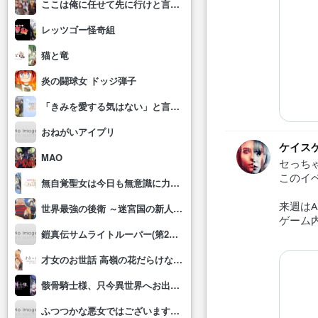
ここは俺に任せて先に行けと言ってから10年がたったら伝説になっていた。
レッツゴー怪奇組
猫と竜
炎の闘球女 ドッジ弾子
「きみを愛する気はない」と言った次期公爵様がなぜか溺愛してきます
おねがいアイプリ
ケイス
MAO
セっち
このイ
無自覚聖女は今日も無意識に力を垂れ流す
来週は
世界最強の後衛 ～迷宮国の新人探索者～
ゲーム
鎧真伝サムライトルーパー(第2クール)
才女のお世話 高嶺の花だらけな名門校で、学院一のお嬢様(生活能力皆無)を陰ながらお世話することになりました
骸骨騎士様、只今異世界へお出掛け中Ⅱ
ふつつかな悪女ではございますが～雛宮蝶鼠とりかえ伝～