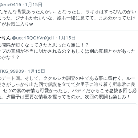
erie0416
1月15日
ゃんそんな背景あったんかい…となったし、ラキオはすっぴんのがい
なった。ジナもかわいいな。娘も一緒に見てて、まあ分かってたけ
メがお気に入りw
ーりん
uecrlRQOhVnXjd1
1月15日
の間隔が短くなってきたと思ったら遂に！？
ープの真相が本当に明かされるの？もしくは別の真相とかがあった
のかな？？
TKG_99909
1月15日
のデート回。そして、ククルシカ調査の中である事に気付く。ルー
良さがしっかり出た回で仮説を立てて夕里子に辿り着く所非常に良
！ セツの素の表情も可愛かったし、バディだからこそ息抜き回も必
ね。夕里子は重要な情報を握ってるのか。次回の展開も楽しみ！