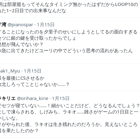
沙明は部屋籠もってそんなタイミング無かったはずだからLOOP10の
れた1~2日目での出来事なんだな
ド湾
pianospar
1月15日
することになったのを夕里子のせいにしようとしてるの面白すぎる
セツに銀の鍵を受け取ったからでしょ
発想が飛んでないか？
つ急に出てきたけどユーリの中でどういう思考の流れがあったん
Sak1_Myu
1月15日
様を最後にCSさせるか
敗北しろってことじゃないか……？
ラキリエ
orihara_kirie
1月15日
でセツが寝ていない……！細かいことだけど、どうなるんでしょう
なしで凍らされる、しげみち、ラキオ……雑さがゲームの1日目と一
いしいな。
リがやられた後、ラキオは生き残れたのだろうか。見えないところ
還を果たしたのか？