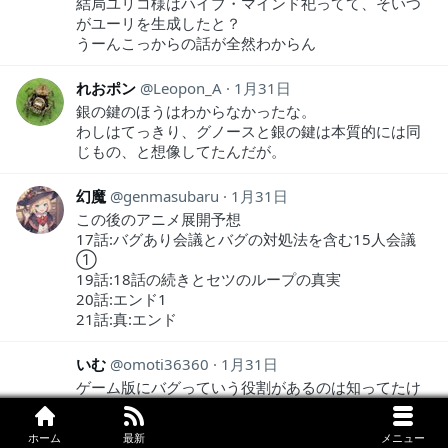
結局ユリコ様はハイブ・マインド祀ってて、そいつ
がユーリを生成したと？
うーんこっからの話が全然わからん
れおポン
Leopon_A
1月31日
銀の鍵のほうはわからなかったな。
わしはてっきり、グノースと銀の鍵は本質的には同
じもの、と想像してたんだが。
幻魔
genmasubaru
1月31日
この後のアニメ展開予想
17話:バグあり会議とバグの対処法を含む15人会議
①
19話:18話の続きとセツのループの真実
20話:エンド1
21話:真:エンド
いむ
omoti36360
1月31日
ゲーム版にバグっていう役割があるのは知ってたけ
どまさかユーリ自信がバグだと思ってなかった...
エンディングが変わってて鳥肌やばいです
ホーム
最新
メニュー
次の回でユーリがどうするのか気になるけど不安す