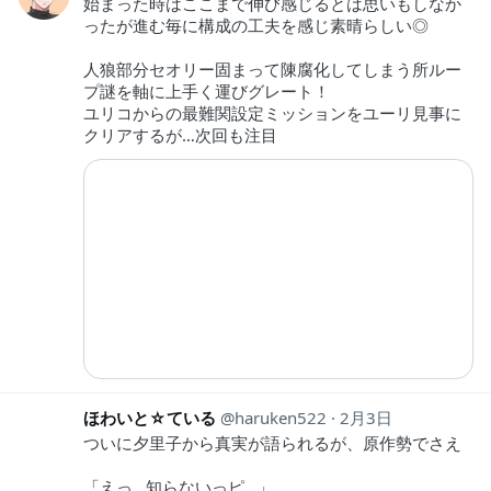
始まった時はここまで伸び感じるとは思いもしなか
ったが進む毎に構成の工夫を感じ素晴らしい◎
人狼部分セオリー固まって陳腐化してしまう所ルー
プ謎を軸に上手く運びグレート！
ユリコからの最難関設定ミッションをユーリ見事に
クリアするが…次回も注目
ほわいと☆ている
haruken522
2月3日
ついに夕里子から真実が語られるが、原作勢でさえ
「えっ…知らないっピ…」