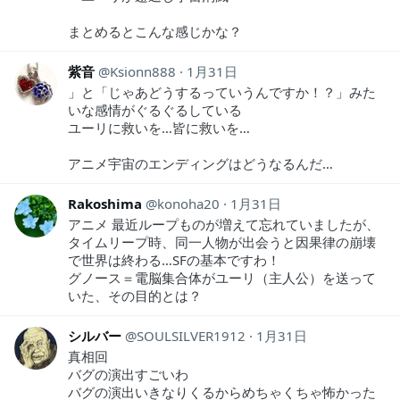
まとめるとこんな感じかな？
紫音
Ksionn888
1月31日
」と「じゃあどうするっていうんですか！？」みた
いな感情がぐるぐるしている
ユーリに救いを…皆に救いを…
アニメ宇宙のエンディングはどうなるんだ…
Rakoshima
konoha20
1月31日
アニメ 最近ループものが増えて忘れていましたが、
タイムリープ時、同一人物が出会うと因果律の崩壊
で世界は終わる…SFの基本ですわ！
グノース＝電脳集合体がユーリ（主人公）を送って
いた、その目的とは？
シルバー
SOULSILVER1912
1月31日
真相回
バグの演出すごいわ
バグの演出いきなりくるからめちゃくちゃ怖かった