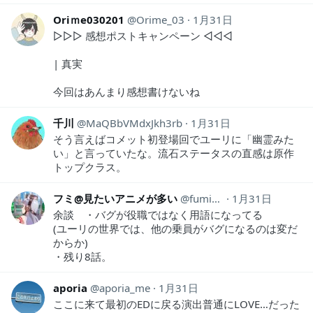
Oriｍe030201
Orime_03
1月31日
▷▷▷ 感想ポストキャンペーン ◁◁◁
| 真実
今回はあんまり感想書けないね
千川
MaQBbVMdxJkh3rb
1月31日
そう言えばコメット初登場回でユーリに「幽霊みた
い」と言っていたな。流石ステータスの直感は原作
トップクラス。
フミ@見たいアニメが多い
fumi_500
1月31日
余談 ・バグが役職ではなく用語になってる
(ユーリの世界では、他の乗員がバグになるのは変だ
からか)
・残り8話。
aporia
aporia_me
1月31日
ここに来て最初のEDに戻る演出普通にLOVE…だった