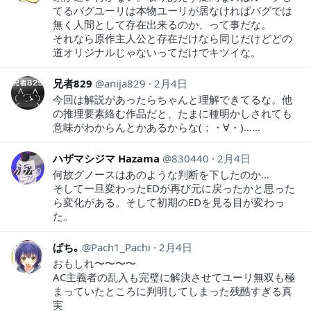
てるバグユーリは本物ユーリが居なければバグでは
無く人間として存在出来るのか、って事だな。
それなら原作主人公と存在だけなら同じだけどどの
道オリジナルじゃないってだけでキツイな。
兄者829
anija829
2月4日
今回は解説があったらちゃんと理解できてるな。他
の推理要素絡む作品だと、たまに種明かしされても
意味がわからんとかあるからな(；・∀・)……
ハザマシジマ Hazama
830440
2月4日
何故グノースはあのような判断を下したのか…
そして一旦変わったEDが再び元に戻ったかと思った
ら変化がある。そして初期のEDを見る目が変わっ
た。
ぱち｡
Pach1_Pachi
2月4日
おもしれ〜〜〜〜
AC主義者の乱入も完璧に解決させてユーリ無双も極
まっていたところに判明してしまった残酷すぎる真
実