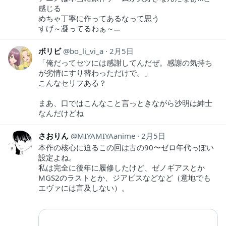
感じる
めちゃ丁寧に作ってあるなって思う
すげ～凝ってるわぁ～…
ボリビ
bo_li_vi_a
2月5日
「俺だってセツには感謝してんだぜ。感謝の気持ち
が劣情にすり替わっただけで。」
こんなセリフある？
まあ、口ではこんなこと言っときながら沙明は紳士
なんだけどね
さおりん
MIYAMIYAanime
2月5日
本作の核心に迫るこの回は古の90〜ゼロ年代っぽい
設定よね。
私は完全に後年に履修したけど、ゼノギアスとか
MGS2のラストとか、ジアビスなどなど（意地でも
エヴァには言及しない）。