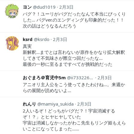
ヨン
dud1019
2月3日
バグ？！ユーリがバグだったなんて本当にびっくり
した… バグver.のエンディングも印象的だった！！
次の話はどうなるんだろう
ksrd
ksrdo
2月3日
真実
新解釈...までとは言わないが原作をかなり拡大解釈
してきて不気味さが際立つ回だったな...
最後の一秒に至るまですべてが挑戦的だった
おぐまろ＠育児中5m
ii73322624
2月3日
アニオリ主人公をこう使ってきたわけね…。来週か
らの展開が読めないよ…
れんり
mamiya_sukida
2月3日
2人いるぞ！どっちがバグだ？！宇宙消滅する
ぞ！？」とヒヤヒヤしていた
宇宙は消滅しなかったがわこ先生もリング姫もえら
いことになってしまった……