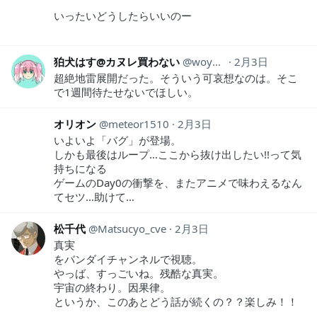
いったいどうしたらいいのー
狛犬はす@カヌレ買わない
woyamai
2月3日
超絶地雷展開だった。そういう可哀想なのは。そこ
で1週間待たせないでほしい。
オリオン
meteor1510
2月3日
いよいよ「バグ」が登場。
しかも最後はループ…ここから抜け出したい!!って気
持ちになる
ゲームのDay0の衝撃を、またアニメで味わえるなん
てセツ…助けて…
松千代
Matsucyo_cve
2月3日
真実
をバンダイチャンネルで視聴。
やっば、すっごいね。残酷な真実。
宇宙の終わり。因果律。
というか、このあとどう話が続くの？？楽しみ！！