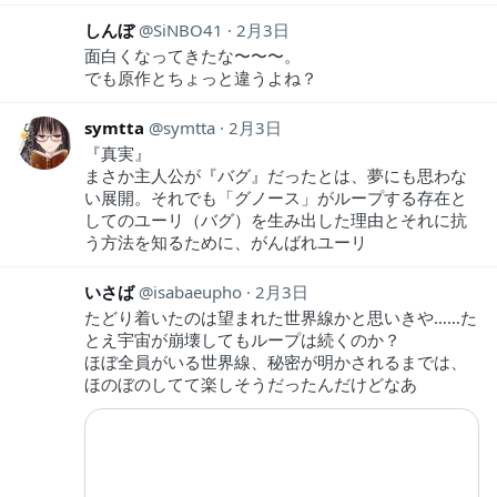
しんぼ
SiNBO41
2月3日
面白くなってきたな〜〜〜。
でも原作とちょっと違うよね？
symtta
symtta
2月3日
『真実』
まさか主人公が『バグ』だったとは、夢にも思わな
い展開。それでも「グノース」がループする存在と
してのユーリ（バグ）を生み出した理由とそれに抗
う方法を知るために、がんばれユーリ
いさば
isabaeupho
2月3日
たどり着いたのは望まれた世界線かと思いきや……た
とえ宇宙が崩壊してもループは続くのか？
ほぼ全員がいる世界線、秘密が明かされるまでは、
ほのぼのしてて楽しそうだったんだけどなあ