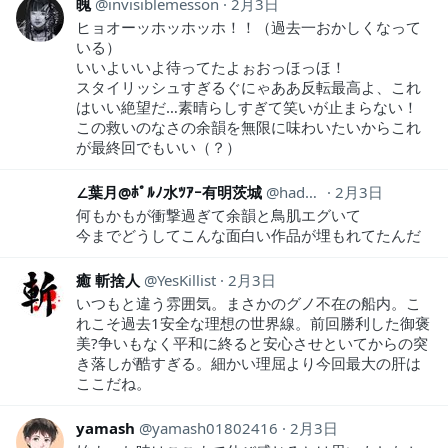
魄
invisiblemesson
2月3日
ヒョオーッホッホッホ！！（過去一おかしくなって
いる）
いいよいいよ待ってたよぉおっほっほ！
スタイリッシュすぎるぐにゃああ反転最高よ、これ
はいい絶望だ…素晴らしすぎて笑いが止まらない！
この救いのなさの余韻を無限に味わいたいからこれ
が最終回でもいい（？）
∠葉月@ﾎﾟﾙﾉ水ﾂｱｰ有明茨城
haduki__4
2月3日
何もかもが衝撃過ぎて余韻と鳥肌エグいて
今までどうしてこんな面白い作品が埋もれてたんだ
癒 斬捨人
YesKillist
2月3日
いつもと違う雰囲気。まさかのグノ不在の船内。こ
れこそ過去1安全な理想の世界線。前回勝利した御褒
美?争いもなく平和に終ると安心させといてからの突
き落しが酷すぎる。細かい理屈より今回最大の肝は
ここだね。
yamash
yamash01802416
2月3日