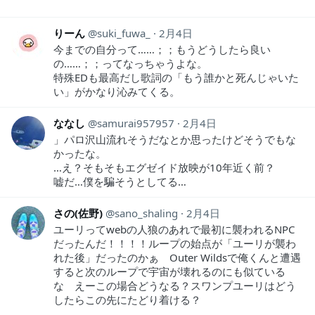
りーん
suki_fuwa_
2月4日
今までの自分って……；；もうどうしたら良い
の……；；ってなっちゃうよな。
特殊EDも最高だし歌詞の「もう誰かと死んじゃいた
い」がかなり沁みてくる。
ななし
samurai957957
2月4日
」パロ沢山流れそうだなとか思ったけどそうでもな
かったな。
…え？そもそもエグゼイド放映が10年近く前？
嘘だ…僕を騙そうとしてる…
さの(佐野)
sano_shaling
2月4日
ユーリってwebの人狼のあれで最初に襲われるNPC
だったんだ！！！！ループの始点が「ユーリが襲わ
れた後」だったのかぁ Outer Wildsで俺くんと遭遇
すると次のループで宇宙が壊れるのにも似ている
な えーこの場合どうなる？スワンプユーリはどう
したらこの先にたどり着ける？