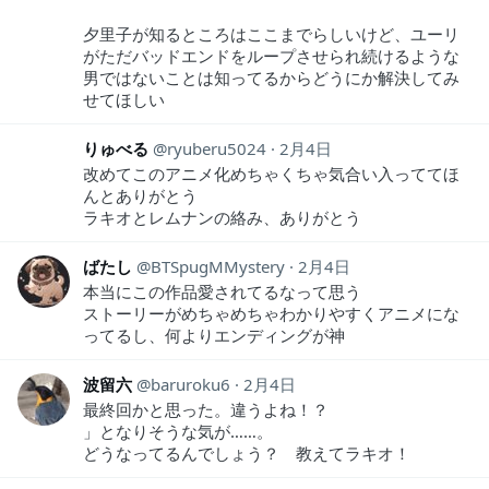
夕里子が知るところはここまでらしいけど、ユーリ
がただバッドエンドをループさせられ続けるような
男ではないことは知ってるからどうにか解決してみ
せてほしい
りゅべる
ryuberu5024
2月4日
改めてこのアニメ化めちゃくちゃ気合い入っててほ
んとありがとう
ラキオとレムナンの絡み、ありがとう
ばたし
BTSpugMMystery
2月4日
本当にこの作品愛されてるなって思う
ストーリーがめちゃめちゃわかりやすくアニメにな
ってるし、何よりエンディングが神
波留六
baruroku6
2月4日
最終回かと思った。違うよね！？
」となりそうな気が……。
どうなってるんでしょう？ 教えてラキオ！