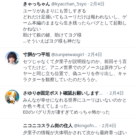
きゃっちゃん
kyacchan_5syo
2月4日
ユーリがあまりにも苦しすぎる
どれだけ足掻いてもユーリだけは報われないし、ゲ
ーム本編のままなら生き残ったらバグとして起動し
かねない
助けて銀の鍵、助けてヨグ様
…そういえばヨグ様も神だな
寸胴かつ平坦
zunpeiwasgirl
2月4日
セツじゃなくて夕里子が説明役なのか、前回そう言
ってたけど。アニメ世界でのグノースは原作プレイ
ヤーと同じ立ち位置で、偽ユーリを作り出し、キャ
ラクターを観察していたのだろうか。
さゆり@固定ポスト確認お願いします
FDgGoeTBO0V
2月4日
みんなが幸せになれる世界にユーリはいないのかと
か色々考えてしまった…
EDのバグり方が凄すぎてめっちゃ怖かった
ニコニコスラム街の住人
kingofniconico
2月4日
夕里子の情報が大体明かされて次から最終章っぽい