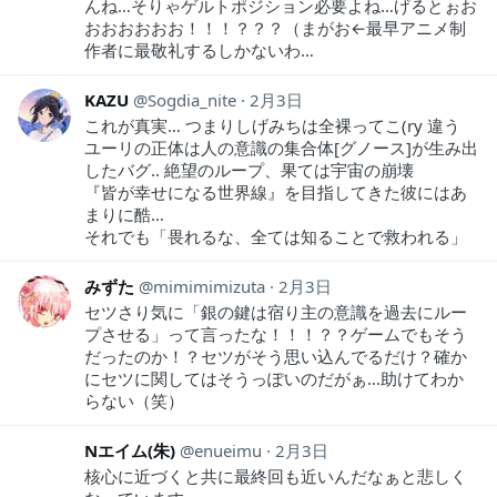
んね…そりゃゲルトポジション必要よね…げるとぉお
おおおおおお！！！？？？（まがお←最早アニメ制
作者に最敬礼するしかないわ…
KAZU
Sogdia_nite
2月3日
これが真実… つまりしげみちは全裸ってこ(ry 違う
ユーリの正体は人の意識の集合体[グノース]が生み出
したバグ‥ 絶望のループ、果ては宇宙の崩壊
『皆が幸せになる世界線』を目指してきた彼にはあ
まりに酷…
それでも「畏れるな、全ては知ることで救われる」
みずた
mimimimizuta
2月3日
セツさり気に「銀の鍵は宿り主の意識を過去にルー
プさせる」って言ったな！！！？？ゲームでもそう
だったのか！？セツがそう思い込んでるだけ？確か
にセツに関してはそうっぽいのだがぁ…助けてわか
らない（笑）
Nエイム(朱)
enueimu
2月3日
核心に近づくと共に最終回も近いんだなぁと悲しく