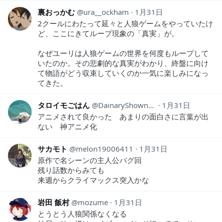
裏おっかむ
ura__ockham
1月31日
2クールにわたって延々と人狼ゲームをやっていたけ
ど、ここにきてループ現象の「真実」が。
なぜユーリは人狼ゲームの世界を何度もループして
いたのか。その悲劇的な真実がわかり、終盤に向け
て物語がどう収束していくのか一気に楽しみになっ
てきた。
タロイモごはん
DainaryShownary
1月31日
アニメされて良かった あまりの面白さに言葉が出
ない 神アニメ化
サカモト
melon19006411
1月31日
原作で名シーンの主人公バグ回
残り話数からみても
来週からクライマックス突入かな
岩田 飯村
mozume
1月31日
とうとう人狼関係なくなる