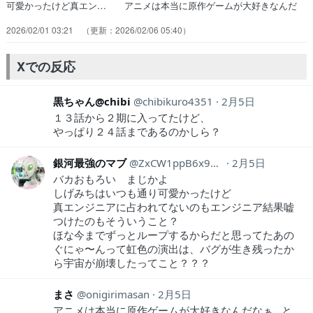
可愛かったけど真エン… アニメは本当に原作ゲームが大好きなんだ
な… 「俺だってセツには感謝してんだぜ。感謝の… 15話めちゃく
2026/02/01 03:21
2026/02/06 05:40
ちゃ面白かったな。14話観… 本作の核心に迫るこの回は古の90〜ゼ
ロ年… 最初は人狼ゲームの変奏曲的な作品かと思っ… 前回でゲー
ムシステムから一歩脱してきた…… 平和な世界線に来たと思ったらユ
Xでの反応
ーリがバグ… EDテーマ「Loo%Who%」の歌詞をも…
黒ちゃん@chibi
chibikuro4351
2月5日
１３話から２期に入ってたけど、
やっぱり２４話まであるのかしら？
銀河最強のマブ
ZxCW1ppB6x96101
2月5日
バカおもろい まじかよ
しげみちはいつも通り可愛かったけど
真エンジニアに占われてないのもエンジニア結果嘘
つけたのもそういうこと？
ほな今までずっとループするからだと思ってたあの
ぐにゃ〜んって虹色の演出は、バグが生き残ったか
ら宇宙が崩壊したってこと？？？
まさ
onigirimasan
2月5日
アニメは本当に原作ゲームが大好きなんだなぁ…と