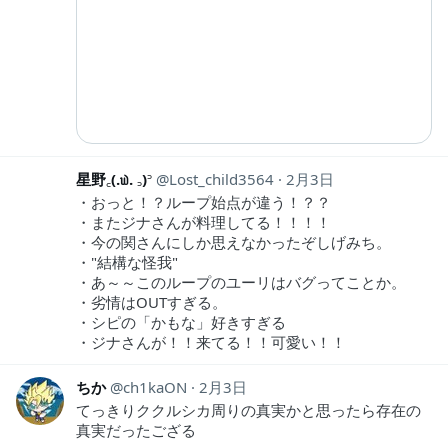
星野꜀(.௰. ꜆)꜄
Lost_child3564
2月3日
・おっと！？ループ始点が違う！？？
・またジナさんが料理してる！！！！
・今の関さんにしか思えなかったぞしげみち。
・"結構な怪我"
・あ～～このループのユーリはバグってことか。
・劣情はOUTすぎる。
・シピの「かもな」好きすぎる
・ジナさんが！！来てる！！可愛い！！
ちか
ch1kaON
2月3日
てっきりククルシカ周りの真実かと思ったら存在の
真実だったござる