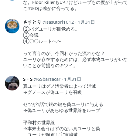
な。Floor Killerもいいけどループもの度が上がって
このEDは確かに合ってる。
さすとり
sasutori1012
1月31日
➁バグユーリが目覚める。
➂会議
➃〇〇ルートへ〜
って言うのが、今回わかった流れかな？
ユーリが存在するためには、必ず本物ユーリがいな
いことが前提なのキツイ。
S・S
SSbarsacar
1月31日
真ユーリはグノ汚染者によって消滅
→グノースが偽ユーリを召喚
セツが1話で銀の鍵を偽ユーリに与える
→偽ユーリがあらゆる世界線をループ
平和村の世界線
→本来出会うはずのない真ユーリと偽
ユーリが邂逅し宇宙消滅