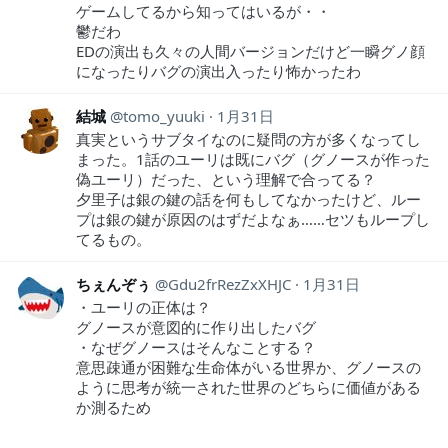
ゲームしてるから知ってはいるが・・
鬱だわ
EDの演出も久々の人間バージョンだけど一瞬グノ顔
になったりバグの演出入ったり怖かったわ
結城
tomo_yuuki
1月31日
真実というサブタイなのに疑問の方が多くなってし
まった。1話のユーリは既にバグ（グノースが作った
偽ユーリ）だった、という理解で合ってる？
夕里子は銀の鍵の話を何もしてなかったけど、ルー
プは銀の鍵が原因のはずだよなぁ……セツもループし
てるもの。
ちぇんぞぅ
Gdu2frRezZxXHJC
1月31日
・ユーリの正体は？
グノースが意図的に作り出したバグ
・なぜグノースはそんなことする？
意思疎通が困難な生命体がいる世界か、グノースの
ように思考が統一された世界のどちらに価値がある
か測るため