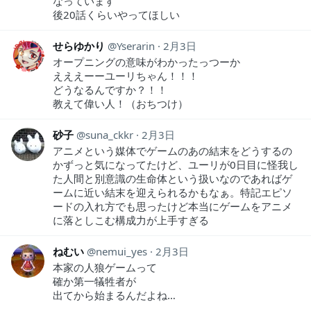
なっています
後20話くらいやってほしい
せらゆかり
Yserarin
2月3日
オープニングの意味がわかったっつーか
えええーーユーリちゃん！！！
どうなるんですか？！！
教えて偉い人！（おちつけ）
砂子
suna_ckkr
2月3日
アニメという媒体でゲームのあの結末をどうするの
かずっと気になってたけど、ユーリが0日目に怪我し
た人間と別意識の生命体という扱いなのであればゲ
ームに近い結末を迎えられるかもなぁ。特記エピソ
ードの入れ方でも思ったけど本当にゲームをアニメ
に落としこむ構成力が上手すぎる
ねむい
nemui_yes
2月3日
本家の人狼ゲームって
確か第一犠牲者が
出てから始まるんだよね…