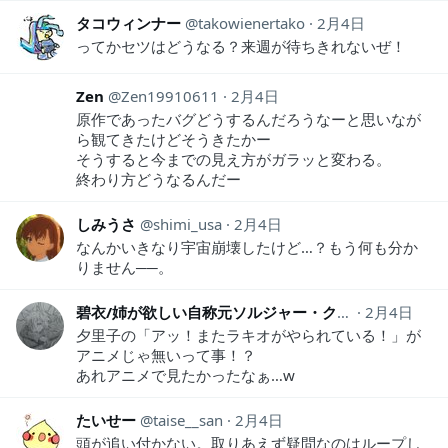
タコウィンナー
takowienertako
2月4日
ってかセツはどうなる？来週が待ちきれないぜ！
Zen
Zen19910611
2月4日
原作であったバグどうするんだろうなーと思いなが
ら観てきたけどそうきたかー
そうすると今までの見え方がガラッと変わる。
終わり方どうなるんだー
しみうさ
shimi_usa
2月4日
なんかいきなり宇宙崩壊したけど…？もう何も分か
りません──。
碧衣/姉が欲しい自称元ソルジャー・クラスworst
2月4日
aoi
夕里子の「アッ！またラキオがやられている！」が
アニメじゃ無いって事！？
あれアニメで見たかったなぁ…w
たいせー
taise__san
2月4日
頭が追い付かない。取りあえず疑問なのはループし