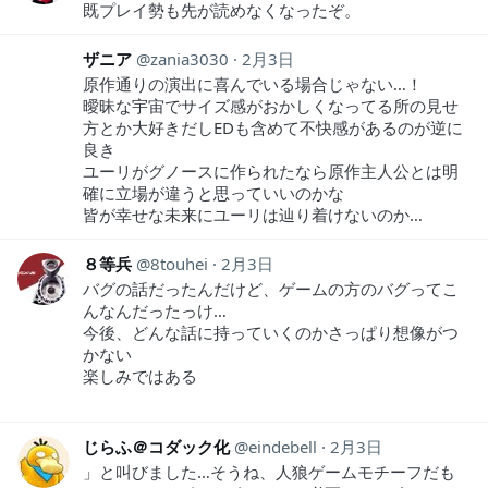
既プレイ勢も先が読めなくなったぞ。
ザニア
zania3030
2月3日
原作通りの演出に喜んでいる場合じゃない…！
曖昧な宇宙でサイズ感がおかしくなってる所の見せ
方とか大好きだしEDも含めて不快感があるのが逆に
良き
ユーリがグノースに作られたなら原作主人公とは明
確に立場が違うと思っていいのかな
皆が幸せな未来にユーリは辿り着けないのか…
８等兵
8touhei
2月3日
バグの話だったんだけど、ゲームの方のバグってこ
んなんだったっけ…
今後、どんな話に持っていくのかさっぱり想像がつ
かない
楽しみではある
じらふ＠コダック化
eindebell
2月3日
」と叫びました…そうね、人狼ゲームモチーフだも