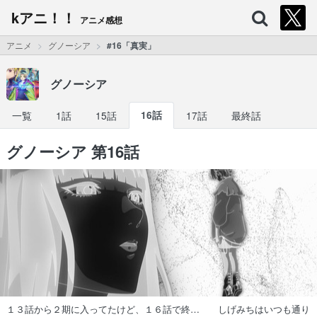
kアニ！！
アニメ感想
アニメ
グノーシア
#16「真実」
グノーシア
一覧
1話
15話
16話
17話
最終話
グノーシア 第16話
１３話から２期に入ってたけど、１６話で終… しげみちはいつも通り