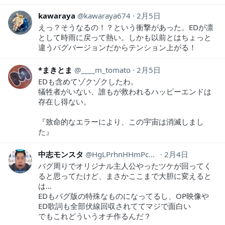
kawaraya
kawaraya674
2月5日
えっ？そうなるの！？という衝撃があった。EDが凛
として時雨に戻って熱い。しかも以前とはちょっと
違うバグバージョンだからテンション上がる！
*まきとま
____m_tomato
2月5日
EDも含めてゾクゾクしたわ。
犠牲者がいない、誰もが救われるハッピーエンドは
存在し得ない。
『致命的なエラーにより、この宇宙は消滅しまし
た』
中志モンスタ
HgLPrhnHHmPcx5c
2月4日
バグ周りでオリジナル主人公やったツケが回ってく
ると思ってたけど、まさかここまで大胆に変えると
は…
EDもバグ版の特殊なものになってるし、OP映像や
ED歌詞も全部伏線回収されててマジで面白い
でもこれどういうオチ作るんだ？