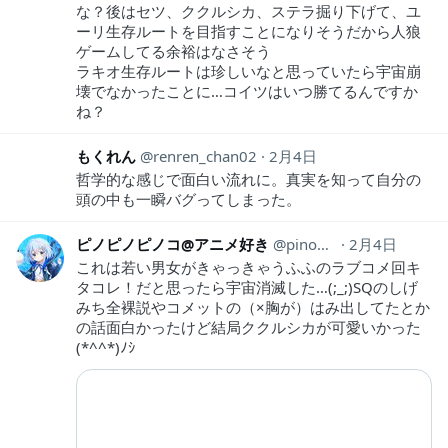
な？後はセツ、ククルシカ、ステラ掘り下げて、ユ
ーリ生存ルートを目指すことになりそうだから人狼
ゲームしてる余裕はなさそう
ラキオ生存ルートは珍しいなと思っていたら宇宙崩
壊でなかったことに…コイツはいつ勝てるんですか
ね？
もくれん
renren_chan02
2月4日
哲学的な感じで面白い流れに。真実を知って自分の
頭の中も一瞬バグってしまった。
ピノピノピノコ@アニメ好き
pinopinopino369
2月4日
これは若い男女がきゃっきゃうふふのラブコメ回キ
タコレ！だと思ったら宇宙消滅した…(;_;)SQのしげ
みち全裸説やコメットの（×胸が）はみ出してたとか
の話面白かったけど結局ククルシカが可愛いかった
(*^^*)ﾉｼ