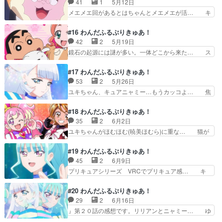
41
1
5月12日
の肉弾戦控えめだった… キュアニャミーを探せ！
がいろは＆こむぎのお家へお泊まり… 獣医である
メエメエ回があるとはちゃんとメエメエが活… キ
ニャミー、イケメン…
いろはの母・陽子から『疲れがた… いろはとま
ラリンアニマル9名集める必要があるとい… メエ
ゆ、少しづつ仲良くなっていくの… 混乱している
メエの仕事はいろいろあるな。どう考え… 羊じゃ
#16 わんだふるぷりきゅあ！
で笑ったｗユキが心配してクル… まゆちゃんを巻
なくて執事のメエメエの回！メエメエ… ニコガー
42
2
5月19日
き込んでほしくないユキがず… うえしゃまがすご
デンで朝の準備をしていたメエメエ… 動物たくさ
鏡石の起源には謎が多い。一体どこから来た… ス
いいい反応するよねキュア…
ん登場で動くっていうのもかなり… 』第１５話の
トーリー進行が丁寧すぎて頭ひとつ抜けて… この
感想です。メエメエが自分の為… メエメエの活躍
横顔、めちゃくちゃ京アニを感じる…氷… こむぎ
#17 わんだふるぷりきゅあ！
の仕方がコミカルで面白かっ… 今週のベストショ
たちのクラスで『鏡石が光っていた』… (クレヨ
53
2
5月26日
ットは小動物アングルから… 一所懸メェ～!な執
ンしんちゃんコラボ)(※1部表記… こむぎの正体が
ユキちゃん、キュアニャミー…もうカッコよ… 焦
事道。まさかのメェメェ…
両親にバレてしまうけど、会… 』第１６話と『ク
らされ続けたキュアニャミーの変身に、虎… キュ
レヨンしんちゃん』とのコ… 野原しんのすけが登
アニャミー／ユキちゃん激怒の理由「ま… 動物の
#18 わんだふるぷりきゅあ！
場。実在の芸能人を出す… こちらも、普通のお話
赤ちゃんみんなかわいいし、キュアニ… アニマル
35
2
6月2日
にしんちゃんが自然に… 申し訳程度のクレしんコ
タウンでは動物の赤ちゃんがたくさ… 悟くんがい
ユキちゃんがほむほむ(暁美ほむら)に重な… 猫が
ラボ回。で、正体バ…
つもこむぎ達と一緒に居ても違和… ユキの戦う理
人間に合わせる必要などない。人間が、… 意思疎
由とまゆを守る姿がすごく良か… シリーズのパタ
通が可能になることで複雑化する他者… まゆを連
#19 わんだふるぷりきゅあ！
ーン崩しが効果的にはっきさ… またとんでもない
れ帰ったユキは、まゆにプリキュア… ユキのクソ
45
2
6月9日
逸材が現れてしまいました… 5月27日月曜日です
デカ感情と他責思考＆まゆちゃん… キュアニャミ
プリキュアシリーズ VRCでプリキュア感… キ
残りのキュアリリアン…
ーの出現によってまゆはいろは… 「きなこの気持
ュアリリアンちゃんの変身シーンで裸足！… 高い
ち、すずきの気持ち」誰より… まゆの気持ち、ユ
場所ってのはワクワクするよな。そうい… ユキが
#20 わんだふるぷりきゅあ！
キの気持ちプリキュアシリ… やっぱり通算1000
ほんとほむほむだよなあまゆちゃんも… まゆを見
29
2
6月16日
回の特殊OPで始まっ… 』第１８話の感想です。
守るユキからも臆病さが垣間見える… まゆちゃん
』第２０話の感想です。リリアンとニャミー… ゆ
まゆちゃんを心配す…
がキュアリリアン変身しましたね… まゆを守りた
きは非常に面倒だ。キツネはいろいろ化け… キュ