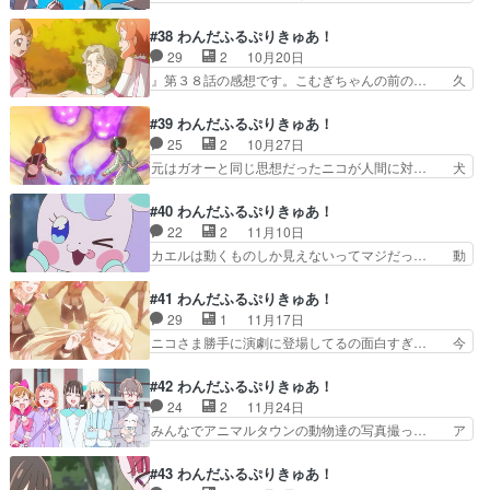
キドキと甘酸っぱくて凄いお話… 悟といろはマジ
ゆちゃんの反応がすごく面白かったメエメ… やっ
で推せるーー！！何回見ても… メェメェのうっか
ぱり領国つかさ様に観てもらいたいなと… みんな
#38 わんだふるぷりきゅあ！
り発言は自分で誤魔化して… ありえな〜いほど絶
で初デート！？保育園から小学校低学… は
29
2
10月20日
好調なり来週悟いろ初デ… 実際に声に出した回数
あ！！！！！！！！神回！！！！！！！！… みん
』第３８話の感想です。こむぎちゃんの前の… 久
15回！一回一回同じ…
なで初デート!?神とさせていただきま… 初デート
しぶりのこむぎちゃんのメイン回！こむぎ… こむ
の女子といえばやっぱり素足風パン… 恋人同士初
ぎと一緒に前の飼い主に会って事情を説… こむぎ
#39 わんだふるぷりきゅあ！
デート回悟いろが尊すぎてやばい… いつも誰かの
に自我があって人間の言葉で意思表示… こむぎの
25
2
10月27日
ために頑張ってきたいろはと悟… 今まで自分の中
前の家族の所在を知り苦悩するいろ… こんなの泣
元はガオーと同じ思想だったニコが人間に対… 犬
で「まゆちゃん」だったのが…
けちゃうじゃないー＞＜（号泣）… やむを得ない
と狼は類縁だからこういうストーリーにな… ニコ
理由でこむぎを手放した元の飼… 飼い主のパラド
エボリューション!(制作:東映アニメ… ニコエボリ
#40 わんだふるぷりきゅあ！
ックス。いつか来るだろうと… もうずっと泣いて
ューション！ガオウ様、悪い人（… ハロウィンの
22
2
11月10日
たわ。悲しいからじゃなく… 最終章突入前に改め
アニマルタウン、こむぎが出会… 』第３９話の感
カエルは動くものしか見えないってマジだっ… 動
て！という雰囲気のこむ…
想です。２年連続で主人公闇… 遠吠えだ（イケ
物になっちゃったいろはとまゆがすごくか… 2原
ボ）所謂ひとつのハロウィン… 今日も遅まきなが
画で少し協力しました。普段大好きな作… ここ２
#41 わんだふるぷりきゅあ！
らわんだふる！なんと皆の… 撮影時のユキの表情
話くらいシビアな話が続いていたので… ワンニャ
29
1
11月17日
で草。あいかわらずモブ… 基本的にはニコさまが
ン大事件(制作:東映アニメーショ… ニコの力の暴
ニコさま勝手に演劇に登場してるの面白すぎ… 今
ニコエボリューション…
走で動物の姿になってしまった… もう残り10話
回はゆきちゃんメイン回！森の女神様似合… ユキ
ぐらい?!とうとうガオウの… 「ワンニャン大事件
の話しかなと思ったら先への布石とこむ… 』第４
#42 わんだふるぷりきゅあ！
だワーン」まだ余裕をあ… 今回はカエルのガオガ
１話の感想です。ユキちゃんの演劇が… ギーツと
24
2
11月24日
オーン＆ニコアニマル… 』第４０話の感想です。
タイクーンかな？・演劇、本番では… 猫屋敷ユキ
みんなでアニマルタウンの動物達の写真撮っ… ア
ニコ様の力でそれぞ…
のあのつれない態度がキャラとし… ユキ・オンス
ニマルカレンダーを作るお話ですね。おも… 今回
テージ！メエメエおばさんｗｗ… ユキ・オンステ
は特に物語が大きく動いたわけではない… 猫屋敷
#43 わんだふるぷりきゅあ！
ージ!(制作:東映アニメー… そこは紅○歌劇団、で
パパもいいおじさんなのに写真を撮る… まゆパパ