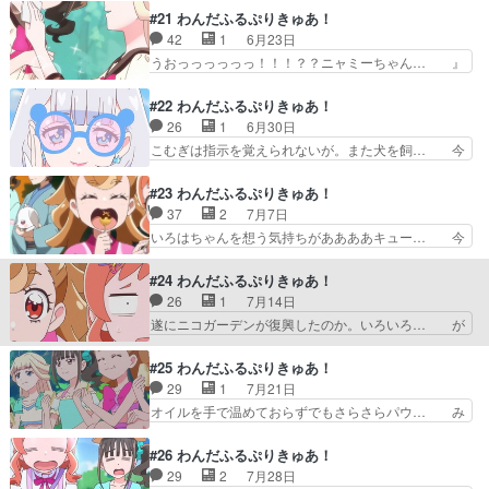
い少々不器用なユキと、ユキを… 最推しりえりー
アリリアンスゲー強く感じるやっぱ最強… ユキの
#21 わんだふるぷりきゅあ！
がプリキュア応援してくれて… キュアリリアン、
心変わり、やっと本当の仲間になれた… ユキは猫
42
1
6月23日
爆誕！ようやくかーって感… キュアリリアン、誕
っぽい性格である一方、まゆに対し… 来週からは
うおっっっっっっ！！！？？ニャミーちゃん… 』
生！聞かせてくれないｗ…
にゃんだふるゆりきゅあ！（最終… まゆまゆもと
第２１話の感想です。ユキちゃんもこむぎ… 待望
い…リリアンちゃんとユキちゃ… 今回、この2人
のユキちゃん学校回！もうまゆユキが素… TVer
#22 わんだふるぷりきゅあ！
にここまではまるとは思わな… ユキがプリキュア
で見ました。最後はこの笑顔に持っ… ゆきは人間
26
1
6月30日
として共に活動をする心情… まゆが変身したもの
のやり方が分かっている。漢字も… 今回も盛りだ
こむぎは指示を覚えられないが。また犬を飼… 今
の、こむぎ達への協力を…
くさんな内容で、友達同士の難… まゆとユキは日
日見たアニメ（7/3）・この素晴らしい… 明日は
常形態のときもいいが、プリ… なんだか少しユキ
アニメの感想を2つ更新します！・転… プリキュ
#23 わんだふるぷりきゅあ！
が柔らかくなってほっとし… こむぎに続いて転校
アとして活動するとき2組のコンビ… 』第２２話
37
2
7月7日
生として学校に通い始め… キャラが立ちまくって
の感想です。ドッグスポーツの経… 犬の障害物競
いろはちゃんを想う気持ちがああああキュー… 今
いるので最早ユキちゃ…
走アジリティをとおして、いろ… 今回はこれと言
日見たアニメ（7/10）・ありふれた職… 明日はア
った感想が思いつかないので… 今回はリスのガル
ニメの感想を2つ更新します！・転… 水曜日って
#24 わんだふるぷりきゅあ！
ガル＆ニコアニマルの設定… トレーナーの犬束の
ことはね！エンディングもおNE… 七夕祭りの話
26
1
7月14日
勧めでアジリティに挑戦… 研鑽、こむぎといろは
ですね。悟くんの恋話がエモい… ユキちゃんが浴
遂にニコガーデンが復興したのか。いろいろ… が
のアジリティ。猫屋敷…
衣着替える時に裸足がアップ… サトルくんはおた
先程投稿されましたぁ(^^♪良かったら… ニコ様の
く男子だが、俺たちと違っ… 七夕の日の願い事
たまごのお話ですね。映画キングコ… 卵がいろは
#25 わんだふるぷりきゅあ！
で、こむぎのみんな仲良し… 願い事はワォ～～～
の元にやってくるにこ様がメエメ… ガルガルが暴
29
1
7月21日
～～ンカミングアウトの… 「怪獣８号」見終えた
れてるときに、木から落ちそう… めっちゃドンキ
オイルを手で温めておらずでもさらさらパウ… み
→他にも「うたわれる…
ーコングやん。んで、ニコ様… キラリンアニマル
んな遊ぶ用意が周到すぎユキの作った城デ… まゆ
が全て戻ると同時に出現し… 』第２４話の感想で
が悟の心の内を代弁してるかのようなシ… 今週は
#26 わんだふるぷりきゅあ！
す。ニコ様が卵の状態で… 再建完了、ニコガーデ
年に1度のプリキュア水着回！！…な… サトルく
29
2
7月28日
ン。キラリンアニマル… ドラミングしてる!?とい