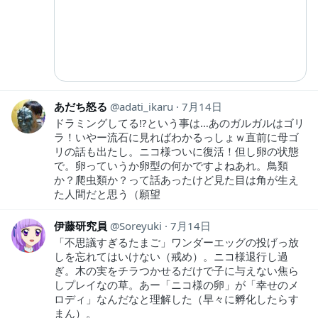
あだち怒る
adati_ikaru
7月14日
ドラミングしてる!?という事は…あのガルガルはゴリ
ラ！いやー流石に見ればわかるっしょｗ直前に母ゴ
リの話も出たし。ニコ様ついに復活！但し卵の状態
で。卵っていうか卵型の何かですよねあれ。鳥類
か？爬虫類か？って話あったけど見た目は角が生え
た人間だと思う（願望
伊藤研究員
Soreyuki
7月14日
「不思議すぎるたまご」ワンダーエッグの投げっ放
しを忘れてはいけない（戒め）。ニコ様退行し過
ぎ。木の実をチラつかせるだけで子に与えない焦ら
しプレイなの草。あー「ニコ様の卵」が「幸せのメ
ロディ」なんだなと理解した（早々に孵化したらす
まん）。