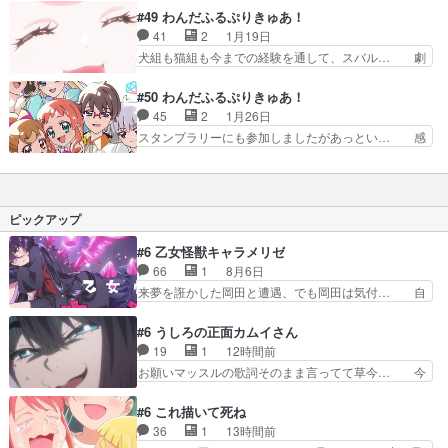
思っての恨みはなかなか根深い… 正月を満喫して
もう泣けて泣けてしょうがないです絵も… わんぷ
#49 わんだふるぷりきゅあ！
るメェメェが面白かったw何… 初日の出見る場面
りの一貫して変わらない姿勢がほんと… 正体それ
41
2
1月19日
エモいこむぎが犬も歩けば… 今どきのキッズは面
だったか、おもちさんの予想当たっ… 狼に同情で
犬組も猫組も今までの経験を通して、スバル… 劇
子で遊ぶのか？もしかる…
きないのって人を襲う害獣だから… アニマルタウ
場版を回収してくるな！泣いてしまっただ… 兎組
ンを襲うガオウに立ち向かうプ… 二度とも涙がホ
2人が使用したこの技名考えてみた。「… 鏡石
#50 わんだふるぷりきゅあ！
ロリと湧いてくる不思議な回… ガオウの正体がが
「そんなドラゴンボールみたいな願いさ… 本編
45
2
1月26日
まさかの大昔のスバルだっ… ガオウの正体バレが
で、きたー＾＾／そして１年間の集大成… ガオウ
スタンプラリーにも参加しましたがあっとい… 感
意外とあっさりなのに驚…
復活が叶わず暴走するスバル。失われ… 兎組の変
動の最終回でお別れかと思ったら結局こむ… こむ
身姿、映画以外でも目にすることが… うさぎ組の
ぎとユキが人間態になれなくなる+人間… アニマ
変身サプライズが最高！そしてこ… でも本当に許
ル達が可愛くて、良かったです変身す… わんぷり
せないのは…俺だーッ！昴無敵… こむぎの死生観
は、終わったけど始まったばかりな… 動物は動物
ピックアップ
があっけらかんとしているの…
として愛すべきで人間化はイレギ… エンドカード
がよすぎてぎゅっときた。それ… おはようござい
#6 乙女怪獣キャラメリゼ
ます！！まだまだ語りまくり… いい最終回、文句
66
1
8月6日
なしの名作！ラストは47… ず～っとわんだふ
来夢を誑かした岡田と遭遇、でも岡田は気付… 自
る！ほんと最後まで一貫し…
分も相手の容姿しか見てなかったと気付き… みん
なからのメイク道具が、らいりーさんを… らいり
#6 うしろの正面カムイさん
ーの影響で理想に向けて努力する黒絵… コングと
19
1
12時間前
ゴ〇ラの怪獣大決戦!?w黒絵の友… らいりーが己
お願いマッスルの歌詞そのまま言ってて草今… 今
のルッキズムと相対する話とし… らいりーさんが
日も1日お疲れ様でした～バタバタしてて… 霊を
容姿の美醜でしか人を見ない… 校外学習で奥多摩
大量に成仏させた ジェットババアの亜… 1日で
#6 これ描いて死ね
の小河内ダムに来た黒絵た… ライリーが好きだっ
6人は流石絶倫カムイ婆もしっかり抱… 今回は交
36
1
13時間前
たクズ男ハルゴンが懲ら… メイクでちょっと勇気
通悪霊の除霊ツアー。Aパはいつも… 前半の霊カ