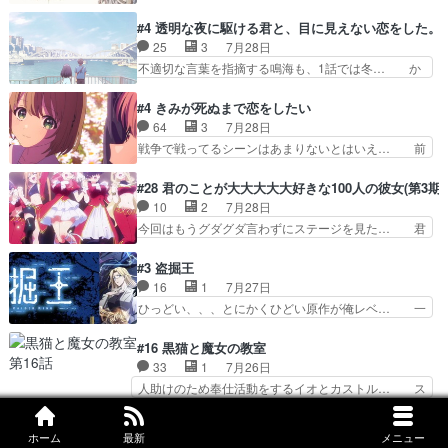
ルも気付かなかった事を…フィーネは自分… モン
おっさんの汗を拭くのは嫌や… 押井守監督のイノ
スターを呼ぶ笛？黒幕は狩猟祭とは関係… 平凡な
#4 透明な夜に駆ける君と、目に見えない恋をした。
センスの土台になったエピ… コミカルなのにも慣
少女に見える眼鏡w眼鏡属性は持ち合… 神アニ
25
3
7月28日
れてきました。１話でし… ロボットの反乱は今と
メ、ケテーイ！「騎士狩猟祭、前夜の… フィーネ
不適切な言葉を指摘する鳴海も、1話では冬… か
なっては良くある話し…
がアルノルトに活躍してもらいたが… 第４話を
けると鳴海のやり取り微笑ましいw良い奴… どう
ABEMAで視聴しました。視聴に… 第４話、アル
接していいのかわからず戸惑うかけるも… 盲目だ
#4 きみが死ぬまで恋をしたい
とフィーネの２度目のデート出… マジできな臭い
と相手の表情も分からないからどう思… 今期のバ
64
3
7月28日
ぞ帝位争い。姉からの刺客を… ふぃーねと町の様
ックナンバーみたいなOPアニメ。… 初デートで
戦争で戦ってるシーンはあまりないとはいえ… 前
子を見に行ったら町中で窃…
冬月を笑わせようとする姿も冬月… 特に大きな事
回までにあまり見れなかったようなシーナ… ミミ
件やイベントが起きるでもなく… 初デートで冬月
の存在で揺らぐ14クラス約束された死… ミミの
#28 君のことが大大大大大好きな100人の彼女(第3期)
を笑わせようとする姿も冬月… 3話までは主人公
秘密をあっさり受け入れたのは拍子抜… 蘇生魔法
10
2
7月28日
がどうでもいいことでずっ… 花火購入に浅草へ…
って下衆い国なら進退窮まったら手… 蘇生魔法ヤ
今回はもうグダグダ言わずにステージを見た… 君
行き当たりばったり訪問…
バイけどミミいなかったら詰んで… アニメオタク
のことが大大大大大好きな１００人の彼女… 100
あるある：作中に花が登場する… ご視聴ありがと
カノ版ラブライブ！？こういうのは人… 俺、みん
#3 盗掘王
うございました！アリとセイ… ごめん、そういう
なのレッスン動画をDVDが焼きき… アナウンス
16
1
7月27日
話がしたい作品じゃないの… 第４話感想：その口
役で出演いたしましたみんなのア… 恋太郎ファミ
ひっどい、、、とにかくひどい原作が俺レベ… 一
止め効果あるかな？ミミ…
リーがガチでアイドルに挑戦！… ギャグギャグし
般人が巻き込まれることもあるのか結構面… 久野
くもド直球で泣ける回来たな… 【完全初見】100
美咲さんと言えば幼女！アイマスの市原… 遼河は
#16 黒猫と魔女の教室
カノGirlfrien… 『アイドル伝説恋太郎ファミリ
目的の為には人命も軽視するタイプの… 4つのス
33
1
7月26日
ー』にて「ア… 安木路佐ウル子役で出演いたしま
キルが揃う。広い墓を捜索中、遼河… 村正はそん
人助けのため奉仕活動をするイオとカストル… ス
したクォリ…
なおどろおどろしいエピソードあ… 気持ちよくし
ピカも大概怖がりだけど、カストルが更に… イオ
ようとしてるのはわかるけど。… 韓国ご自慢の俺
とカストルの共通点は、魔法の制御が出… 椋鳥の
#5 無職転生Ⅲ ～異世界行ったら本気だす～
レベのアニメ制作を日本に奪… 予言で正体がバレ
ホーム
最新
メニュー
大群て…住民から迷惑がられてない？… キングコ
11
2
7月27日