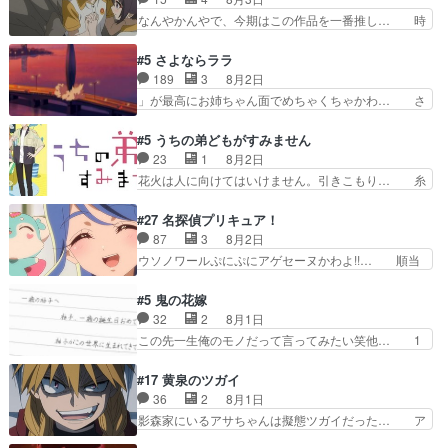
しておりスピカは対策… 能力鑑定胸像タリスマン
にデレるルディが完全に親バカで微… サラとは会
なんやかんやで、今期はこの作品を一番推し… 時
氏容姿も評価してし…
ってほしいちゃんとした別れ方し… サラは未練0
給50円じゃ借金は減らない(^_^;サ… 葵ちゃん可
だと言っていたけど人の気持ち… 実は結構好きな
愛すぎるな楠木ともりちゃんのね… デフォルメさ
#5 さよならララ
キャラモヤモヤする別れ方だ… 役で出演させてい
れた表情が特に多かったのが印… 葵＆茜の回も良
189
3
8月2日
ただきました！よろしくお… 毎クールメインヒロ
きでした。あの証拠写真、ひ… 互いが互いのこと
」が最高にお姉ちゃん面でめちゃくちゃかわ… さ
インを好きになっちゃう…
を想っているのにすれ違っ… 第５話をｄアニメス
すがに割れた窓ガラスの弁償は求められた… 逡巡
トアで視聴しました。視… 葵ちゃんに〝瑞佳ちゃ
を振り切ってみんなに謝ったララの思い… 仕事に
#5 うちの弟どもがすみません
んと練習したい〟と言… 本当この作品は「キャ
馴染めない辺り観ていて苦しいところ… ララちゃ
23
1
8月2日
ラ」を活かすのがうま… みずかちゃんの介入で双
んの事情はもう少し皆に話して良い… ララと茉里
花火は人に向けてはいけません。引きこもり… 糸
子の仲にヒビが………
とで初のアルバイト。七転八倒し… 労働するプリ
はまだ柊の顔も見たことなかったっけ！1… って
ンセスえらい。プリンセスの精… アンデケン行っ
お名前を見たんだけどあの中村大樹さん… 糸ちゃ
#27 名探偵プリキュア！
てケーキ食べて、帰りにカメ… ララが働く事での
んカッケー、色んな意味でwゲームが… 姉から性
87
3
8月2日
てんやわんや。働いて大変… 地道に働き人と関わ
的興奮覚えてないよね？なんて言わ… テーマ：引
ウソノワールぷにぷにアゲセーヌかわよ!!… 順当
る日々の中に愛を見いだ…
きこもりの理由感想は、久しぶり… 元ゲーマーな
にマコトジュエルの争奪戦をやったと。… 記憶を
ので、はちゃめちゃ楽しく作業… 糸ちゃんと源く
取り戻し正式に探偵事務所で働き始め… ポワロ、
#5 鬼の花嫁
んの距離感おかしいね(*´… 糸と源ははよ好きお
元ネタを解説して原作に誘導するの… くれあさん
32
2
8月1日
うとると言わんかい！引… ショウくんと対等に話
の探偵としての初事件にしてちょ… ・急にクイズ
この先一生俺のモノだって言ってみたい笑他… 1
すためにゲームをする…
番組が始まったw・妖精ウソノ… るるかの助手だ
歳からの誕生日プレゼント………とは思っ… 玲夜
った？今回が初めての探偵活… 探偵じゃなかった
さん柚子に18年分の誕生日プレゼント… 柚子は
#17 黄泉のツガイ
の！？クレアさん探偵すぎ… 突然のポアロクイズ
鬼龍院家から初めて学校に通う事にな… プレゼン
36
2
8月1日
は草なんよ。んで、あん… 今回からついにくれあ
ト攻撃ヤバすぎるwwwヴァイオレ… 玲夜さまサ
影森家にいるアサちゃんは擬態ツガイだった… ア
が探偵事務所の仲間に…
プライズの、これまでの柚子ちゃ… 玲夜から柚子
サが置かれた立場や気持ちを汲んで熱くな… 屋敷
へ17年分の誕生日&を未来に… 「​​13歳の柚子ちゃ