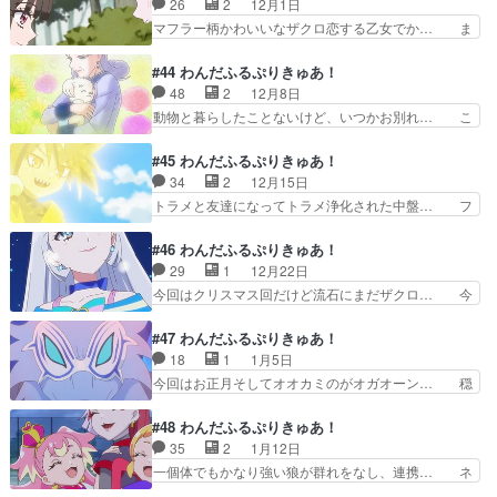
26
2
12月1日
はなく演劇部の客演ユ… 今回の話がこれ以上深掘
写真とる動きがヤバいwユキ撮る説… 動物カレン
マフラー柄かわいいなザクロ恋する乙女でか… ま
りされるのかは謎で…
ダーを作るために撮影大会はじま… みんなのおう
ゆの思いと思いを紡いでいくの良かったね… まゆ
ちのワンダフル！高木刑事町長… アニマルカレン
ちゃんとメエメエの編み物絡みやまゆち… サワガ
#44 わんだふるぷりきゅあ！
ダー2025を作ろう！完成… 「指が勝手にシャッ
ニのガオガオーン！次は腔腸動物あた… ユキが素
48
2
12月8日
ターを切ってしまうんだ… アニマルカレンダー撮
直にまゆの施しを喜んで皆にドヤっ… 恋バナは女
動物と暮らしたことないけど、いつかお別れ… こ
影のため、まゆの父・…
子が連帯できる共通の言語で、だ… 編み物という
んなに泣けるとは思ってなかった。最後の… 【ア
のがあんなふうなやり方で作ら… まゆちゃんがき
ニメージュ1月号／絶賛発売中】』特集… ・お鶴
#45 わんだふるぷりきゅあ！
っかけで物語が進行するなん… 級友に編み物を教
さん、2回見送ったことになるけれど… プリキュ
34
2
12月15日
えることになったまゆ。繋… 謎の編み物激推し
ア初めて見たけどこんなに面白かっ… ペットロス
トラメと友達になってトラメ浄化された中盤… フ
回。私ザクロラスボス説の…
を正面から描いた話数。愛する相… 43話からザ
クちゃんとトラメとのお別れに悲しむいろ… 2週
クロちゃんの足首カット！これ… プリキュアのス
連続で泣かせてくるのは反則すぎる。帰… いろは
#46 わんだふるぷりきゅあ！
タッフさんは視聴者の女の子… ペットとの別れな
｢いっくよー｣草彅剛｢いっくよー｣… 36話から見
29
1
12月22日
んて泣くに決まってるお話… 恐竜のガオガオーン
れてないんだよね…いい加減見… もう敵側の扱い
今回はクリスマス回だけど流石にまだザクロ… 今
出たときは興奮したけど…
がせいぜいライバルチームポ… トラメだんだんお
回はクリスマス回でありニャミーのメイン… 悟く
話が終わりに近づいてきま… トラメとの中ボスバ
んいろはのやり取りでもうきゅーーーー… ユキが
#47 わんだふるぷりきゅあ！
トルが徹頭徹尾「遊び」… 戦わないプリキュア、
ザクロへかけた言葉、まゆ以外の他は… 」をバン
18
1
1月5日
ここに極まれり！先週… ニコアニマルが全て戻っ
ダイチャンネルさんで視聴。ニコガ… 手を差し伸
今回はお正月そしてオオカミのがオガオーン… 穏
たものの、フクとの…
べるのは良いことだと思うんだけ… 娘(7)と見た
やかなアニマルタウンのお正月人と動物が… 「出
プリキュア。チェーンは妻に… ユキちゃんの細や
産」というワードに反応する悟で草。中… プリキ
#48 わんだふるぷりきゅあ！
かな心情の移ろいとかやさ… アニメのクリスマス
ュアってネガティブ・ケイパビリティ… 狼の王は
35
2
1月12日
回はホワイトクリスマス… きらめく世界～ぬこ
けんもほろろ。プリキュア恒例「年… 新年を迎え
一個体でもかなり強い狼が群れをなし、連携… ネ
(猫)ver.～各キャ…
たアニマルタウンを襲うオオカミ… 死んだ仲間を
コちゃん助けるメエメエかっこよメエメエ… いや