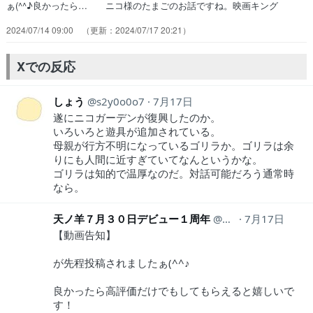
ぁ(^^♪良かったら… ニコ様のたまごのお話ですね。映画キング
コ… 卵がいろはの元にやってくるにこ様がメエメ… ガルガルが暴
2024/07/14 09:00
2024/07/17 20:21
れてるときに、木から落ちそう… めっちゃドンキーコングやん。ん
で、ニコ様… キラリンアニマルが全て戻ると同時に出現し… 』第
２４話の感想です。ニコ様が卵の状態で… 再建完了、ニコガーデン。
Xでの反応
キラリンアニマル… ドラミングしてる!?という事は…あのガル…
しょう
s2y0o0o7
7月17日
遂にニコガーデンが復興したのか。
いろいろと遊具が追加されている。
母親が行方不明になっているゴリラか。ゴリラは余
りにも人間に近すぎていてなんというかな。
ゴリラは知的で温厚なのだ。対話可能だろう通常時
なら。
天ノ羊７月３０日デビュー１周年
Amano_0416
7月17日
【動画告知】
が先程投稿されましたぁ(^^♪
良かったら高評価だけでもしてもらえると嬉しいで
す！