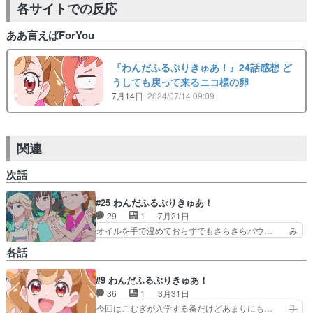
各サイトでの反応
ああ言えばForYou
『わんだふるぷりきゅあ！』24話感想 ど
うしても戻って来るニコ様の卵
7月14日
2024/07/14 09:09
関連
次話
#25 わんだふるぷりきゅあ！
29
1
7月21日
オイルを手で温めておらずでもさらさらパウ… み
んな遊ぶ用意が周到すぎユキの作った城デ… まゆ
各話
が悟の心の内を代弁してるかのようなシ… 今週は
年に1度のプリキュア水着回！！…な… サトルく
#9 わんだふるぷりきゅあ！
んの水着は上半身にTシャツを着て… 7月22日月
36
1
3月31日
曜日ですユキちゃんのシーンも… 光るニコさま、
商品化されそうｗさりげなく… まゆ&ユキwith犬
今回はこむぎが入学する番だけどあまりにも… 手