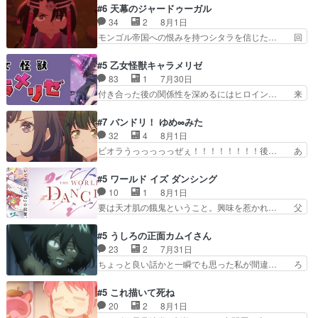
にアサはいなかった逆にガブちゃんはい… 影森の
#6 天幕のジャードゥーガル
んへ…もう中学生な… 梅原の人が18歳になるま
当主が際限なくツガイを増やせるのに… 今回はも
34
2
8月1日
での誕生プレゼン… なよなよした男（cv石田彰）
うガブちゃんさんの悲鳴にも似た怒… ユルと戦っ
モンゴル帝国への恨みを持つシタラを信じた… 回
梅ちゃんがた…
た時から伏線が張られていたのが… しかしアサ
想が淡々と語られるのだけどいつの間にか… オゴ
は、兄様に会いたいbotだと思… ツガイには優し
タイの妃になってもその心は晴れず、モ… ドレゲ
#5 乙女怪獣キャラメリゼ
い筈のガブちゃん、アキオの… 色々とひっかけが
ネの過去、宝石だった彼女が人になり… ドレゲネ
83
1
7月30日
あって、最終的に嫌な終わ… ゴンゾウが従える大
の過去、、辛かった、、あのジャタ… 年上旦那が
付き合った後の関係性を深めるにはヒロイン… 来
量のツガイに何事かと思…
良い人でも、女は宝石でただ笑っ… ダイルの儀式
夢ちゃんがキングコングなのいい味付けだ… ずっ
の神々しさたるや。一気に空気… ドレネゲの辛い
とメスってて何この可愛い生物。クラス… 付き合
#7 バンドリ！ ゆめ∞みた
過去には同情の言葉しか…シ… 奥様に悲しい過
い始めたら始めたでまた違った悩みが… と一歩ず
32
4
8月1日
去…萌え袖が可愛いね、と思… ドレゲネとシタ
つ踏み出す黒絵ちゃん微笑ま新汰の… ツインテー
ビオラうっっっっっぜぇ！！！！！！！！後… あ
ラ、2人だけの同盟が結成さ…
ルが可愛いお茶目な妹ちゃんです… しかも過去も
られちゃん、僕っ子になってから取り戻し… ビオ
重いんかいかつては自分に自信… リップを塗って
ラが悪魔すぎて気分が悪くなってきたこ… 声優ま
#5 ワールド イズ ダンシング
らっしゃるからかしらお顔が… 黒絵「怪獣に憧れ
とめました(７話まで)仲町あられ/… ビオラの策略
10
1
8月1日
るのはいいけど自分自身が… 素の自分はどちらな
がバッチリ嵌って最高wwwこ… 自信あれば評価
要は天才肌の餓鬼ということ。興味を惹かれ… 父
のかはまだ不明だが見せ…
なんて気にしないし、充実し… ・バーチャルだけ
の観阿弥と袂を分かった？鬼夜叉が田楽の… 猿楽
ど、みゅーたいぷ初ライブ… OPこんなんだっ
の鬼夜叉と田楽の増次郎。小さないざこ… 着眼点
#5 うしろの正面カムイさん
け？と思ったら歌唱シーン… の、らいぶシーン
は良くとも、先鋭的すぎるのか。芸能… 鬼夜叉は
23
2
7月31日
＿!!­­--­­--­… それだけでええやん！！しかし、ビオラ
石也と共に観世座をあとにし、三条… 観世座を離
ちょっと良い話かと一瞬でも思った私が間違… ろ
が仕…
れ、三条坊門御所で日々を送る鬼… 「お前(鬼夜
くろ首さんも油舐めてなかった？白雪碧さ… 今日
叉)が凄いのではなく客が凄い… 田楽と猿楽の獅
も1日お疲れ様でした～───昨晩～今… 幼女に拾
#5 これ描いて死ね
子舞勝負。鬼夜叉は猫の動き… 登場人物の我が強
われたお市ちゃんの恩返し。化け猫… 役にて出演
20
2
8月1日
い。新しい獅子舞に拘って… 第５話を
させていただきました。ジョアン… トイ・ストー