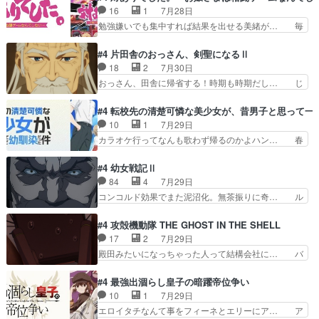
系列が4話と入れ替わってるのね… こんなデカイ
ありがとうございました来週もよろし… 握った◯
16
1
7月28日
のどうやって運ぶんだよ！？姉… ダラさん、人型
治郎（中の人的に）仲間であるプレ… ヨコヤの頭
勉強嫌いでも集中すれば結果を出せる美緒が… 毎
形態にもなれるんか!?w髪…
の回転の速さと人間の心理を利用… 夜の国のヨコ
晩スト６対戦を楽しむ４人。だが、期末試… どん
ヤ支配がますますひどく……。… ヨコヤは飴と鞭
なゲームも相手が強すぎるとやる気無く… テー
#4 片田舎のおっさん、剣聖になるⅡ
で夜の国の独裁支配を強化、… やはりヨコヤいい
マ：テスト勉強と大会感想は、美緒がテ… すげー
18
2
7月30日
ですね。昼の国が勝てる流… 役で出演いたしまし
ーーーーーーーー良い……。女性声優… 深夜の格
おっさん、田舎に帰省する！時期も時期だし… じ
た。次回も緊張が止まり…
ゲー対戦よりテストの方がよっぽど… 真剣に授業
いさん、ベリル、副団長、年長者が強い順… 底知
を受けて、夜は珠樹の部屋で格ゲ… 来たる定期テ
れない爺さんには夢が詰まってると思う… クル
#4 転校先の清楚可憐な美少女が、昔男子と思って一
ストに向けて勉強会！美緒ちゃ… 受験勉強と戦闘
ニ、ヘンブリッツ、ミュイと一緒におっ… 帰省、
10
1
7月29日
の2択なら戦闘を選ぶ娘w美… 勉強嫌いでバトル
お供ヒロインはクルニ。順番的には確… 父親から
カラオケ行ってなんも歌わず帰るのかよハン… 春
を選ぶって、ひぐらしの沙…
手紙が来た。サーベルボアの退治の… ここでヘン
希ちゃんの私服、めっちゃ可愛いぞ！！！… どう
ブリッツくんが同行するのが変で… ・ベリル、実
やらあの女優さんが春希のお母さんのよ… 春希ち
#4 幼女戦記Ⅱ
家に帰ることに・ベリルはミュ… おっさんの親と
ゃん姫ちゃんに野菜の子も凄え可愛い… 隼人くん
84
4
7月29日
なるとお爺ちゃんだよね孫扱… ・ベリル、実家に
のスマホを買いに行ってたけど完全… 第４話を
コンコルド効果でまた泥沼化。無茶振りに奇… ル
帰ることに・ベリルはミュ…
U-NEXTで視聴しました。視聴… スマホを買うた
ーデルドルフ中将自らが行う煙草と葉巻は… ブロ
め、都心で待ち合わせをした… OP曲きっかけで
グを更新しました!!宜しければ、是非… 計画通り
#4 攻殻機動隊 THE GHOST IN THE SHELL
見始めてたけどなんだかん… いきなりシリアス展
にはいかないね笑やり遂げた(ほぼ… 今回もター
17
2
7月29日
開ぶち込んでくるじゃん… 春希の家庭事情は複
ニャに不都合なことがあったりし… 白髪の男性が
殿田みたいになっちゃった人って結構会社に… バ
雑。食事とか隼人が親身…
語った家族を失った喪無感が、… 連邦に対して有
トーがカッコいいと思ってたら、トグサが… あの
利な講話条件を引き出すため… コンコルド効果に
見た目もうただのロボでしかないんだよ… 俺らの
#4 最強出涸らし皇子の暗躍帝位争い
油を注ぐターニャの勝利軍… 犠牲を払っても良い
汗拭きそりゃいやだろwwバトー＆ト… イノセン
10
1
7月29日
ならお前たちが前線へ行… 戦闘がアッサリし過ぎ
スの元となった回だけど、ガイノイ… アダム・リ
エロイタチなんて事をフィーネとエリーにア… ア
じゃない？戦争がメイ…
ンクやジェイムスン(教授)型サ… アンドロイドも