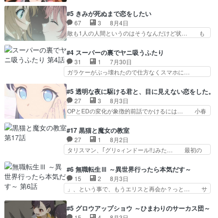
の作品に唯一足りないと思ってた(無くて… 見た
吸血鬼兄弟の弟ですいいキャラ… クリスタ皇女
目は気品溢れてるのに中身は…美緒ママ… テー
#5 きみが死ぬまで恋をしたい
が“萌え”なのでこの娘が皇帝… ウサギ好きそうな
マ：格ゲー大会に行くには？感想は、美… 大会を
67
3
8月4日
王女殿下がかわいい。幼馴… ついに始まった狩猟
前に格ゲー熱が高まる一方、百合の本… 東京で開
敵も1人の人間というのはそうなんだけど状… も
祭。エルナの活躍で上位…
催される格ゲー大会に参加すること… Japanに向
う着れないからってどういう意味だろうな… ミミ
けて外泊届にサインをもらっ… 長崎から大会のた
を人間に戻して欲しいでも自分達が代わ… ご視聴
#4 スーパーの裏でヤニ吸うふたり
めに東京へ!/でも観光よ… 旅の支度全部やってく
ありがとうございました見るたびに切… 誰かと思
31
1
7月30日
れる先輩、なんだかん… 第５話をｄアニメストア
ったらちゅー先輩か。しれっと相方… 第５話感
ガラケーがぶっ壊れたので仕方なくスマホに…
で視聴しました。視…
想：コ□した相手にも家族や…､戦… つらい回
佐々木さんとは同い年くらいに思ってたけど… や
だ……つらすぎる……。エスタ先輩… 今週のシー
はり出オチ感が否めず、エピソードの打率… 田山
#5 透明な夜に駆ける君と、目に見えない恋をした。
ナとミミも可愛かった2人の関係… 確かに相手に
さんが佐々木さんに沼っていく…こんな… 佐々木
27
3
8月3日
も家族や大切な人はいるけど、… 白シャツが作業
さん、腕フェチなんですね笑最近まじ… 佐々木が
OPとEDの変化が象徴的前話でかけるには… 小春
着みたいなもんなんですかね…
ガラケーからスマホに変えるって、… もうドラマ
の透明なモヤのかかった世界。どんな女… そう
版孤独のグルメファンコンテンツ… 「お腹冷えち
か、こんな風に見えてるのかぁ。かける… 完全な
#17 黒猫と魔女の教室
ゃわない？佐々木さんの優しさ… 先行で見た時よ
両片思いになりましたねぇ…OPとE… 余計な物
27
1
8月2日
り2人のやり取りに癒しを感… ABEMA版の7〜8
は描かず白く靄がかった小春ちゃん… 光も感じな
タリスマン、｢グリ○ィンドール!!｣みた… 最初の
話佐々木が実年齢以上…
い完全な盲目なんやね…おめかし… 母役に能登さ
障害ゴーレムを全員で力を合わせて倒… アリアは
んって禁じ手使ってきたー！E… 今回は小春視点
ホントスピカが大好きだよね。ツン… 一等級ポテ
#6 無職転生Ⅲ ～異世界行ったら本気だす～
も描かれていて良かった本当… 股に海豚を挟み水
ンシャルのアリアちゃん可愛くて… そういや、ア
15
2
8月3日
上バスでの会話を反芻…恋… OPEDとも無人バー
リアは能力は最上級のくせに、… とうとうアリア
」、という事で、もうエリスと再会か？っと… サ
ジョンから主人公２人…
と直接競う場がきたこれまで… 毎度ながらのスピ
ラの再登場によってルーデウスの成長が確… 人間
カの顔面芸推しのハナちゃ… クソレビュータリス
関係の清算が粛々と進められているサラ… サラと
#5 グロウアップショウ ～ひまわりのサーカス団～
マン趣味ダダ漏れで好き… 期末試験が始まろうと
の関係に対して完全に「昔の女」とし… ルーシー
15
4
8月3日