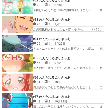
#32 わんだふるぷりきゅあ！
が出ない良いところがいっぱい… ニコの説明での
点のトラウマ描写だけだったが相手も… さぁてま
29
1
9月8日
ガーデンが襲われたときの様… 遂に、遂にパワー
ゆまゆの回！知覧ちゃんとまゆまゆ… ニャンフル
今回はいろはの思い出の動物園回だけどそれ… 悟
アップ回キター！ガオウ達…
エンサーまゆ自分の魅力が怖いに… まゆとゆまは
くんの早口がおたく仕草で面白いが、どう… ニコ
似た者同士だから、悲しい時は… 「ネコ出せばバ
様とユキの会話シーンではCUで顔の全… 積みア
#33 わんだふるぷりきゅあ！
ズるんだからお手軽だよな」… 知覧さんって前に
ニメ3個見ましたキン肉マン完璧超人… いろはと
23
2
9月15日
も出てきた？ それにして… 普通、こういうお話
象のさくらとの絆を感じられる良い… ちょっとび
が先程投稿されましたぁ～((^^♪良かっ… いろは
って「SNSの使い方は…
っくりした、時間経つの早すぎw… 動物園の推し
の父、トリマーの剛の日常。スマイル… いろはち
アニマル何で前のプリキュアの… 動物園の推しア
ゃんのお父さん立派なトリマーを目… さらっと恋
#34 わんだふるぷりきゅあ！
ニマル(制作:東映アニメー… 動物園「ふれあいパ
する悟くんを部屋に誘ういろはち… 今回は犬飼パ
25
1
9月22日
ーク」を訪れた一同。基… ゾウは動物ネタである
パの話でしたね！犬飼パパは体… うおおおおおお
キュアニャミーちゃんの足首接写アキレス腱… 猫
意味鉄板である。早口…
おおい！！！プリキュアでこ… マルっとアニマル
のガオガオーンとプリキュアの戦いを見て… ユキ
スマイルEDが映画仕様に… ”猪突猛進”な話じゃ
にも猫の友達ができたのすごく良かった… パパ嫉
#35 わんだふるぷりきゅあ！
ないんか～いｗでも、… 転がり捲くるこむぎ達を
妬の炎でしんだわ。シュールなサンラ… 帰ってき
45
1
9月29日
見つめるユキの表情… 今回はスマイルボイスを違
た父との時間を過ごすまゆ、一方の… 上田麗奈さ
個人的に一番良い回だった悟くんの気持ち良… 悟
和感なく出された…
ん、勇者ポーズを決めるキャラを… 以前ほどまゆ
くんの告白回悟くんはいろはちゃんの思い… とい
と2人だけの世界に固執せず、… 街の権力者、猫
うツッコミを入れ結果的にいろはに伝わ… 【今週
#36 わんだふるぷりきゅあ！
屋敷ユキ。ユキちゃんと言え… 一言で言えば『あ
のさとるくん】悟、世界中の人が君の… 妻に言わ
64
2
10月6日
んたって猫は～～～～っ！… 予想通りモップのシ
れて見ました【結論】メエメエ氏は… 悟は好条件
魔法少女ものとして最高の話だったと思いま… こ
ーンがまあまあカオス。…
が重なってもいろはに自分の思い… 今週は日常パ
れ後14話くらいで最終回なん？3年クー… 悟がい
ートの足首は無し、変身後の足… 悟の告白大作戦
ろはに告白したアバンで告白するとは… 子ども時
#37 わんだふるぷりきゅあ！
を見たい来週まで心がもたな… これはとても素晴
代にこれを見れる今の小学生が羨ま… 「悟はあた
42
2
10月13日
らしいキュンキュンギャグ… 青く澄む空と坂の途
しのものだよ」「悟くんはものじ… 何回見てもド
悟くんは中学生とは思えないくらい大人だ。… ま
中で紅葉を背に悩む悟、…