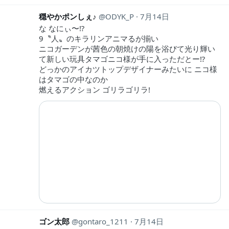
穏やかポンしぇ♪
ODYK_P
7月14日
な なにぃ〜⁉︎
9〝人〟のキラリンアニマるが揃い
ニコガーデンが茜色の朝焼けの陽を浴びて光り輝い
て新しい玩具タマゴニコ様が手に入っただとー⁉︎
どっかのアイカツトップデザイナーみたいに ニコ様
はタマゴの中なのか
燃えるアクション ゴリラゴリラ!
ゴン太郎
gontaro_1211
7月14日