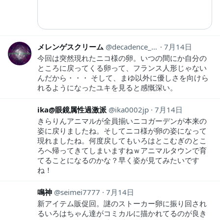
メレンゲスクリーム
decadence_1990
7月14日
今回は突然現れたニコ様の卵。いつの間にか自分の
ところに戻ってくる卵って、フランス人形じゃない
んだから・・・ そして、まゆ以外に優しさを向けら
れるようになったユキを見ると感慨深い。
ika@眼鏡属性過激派
ika0002jp
7月14日
きらりんアニマルが全員揃いニコガーデンが本来の
姿に戻りましたね。そしてニコ様が卵の姿になって
現れましたね。何度戻してもいろはとこむぎのとこ
ろへ帰ってきてしまいますねｗアニマルタウンで育
てることになるのかな？早く姿が見てみたいです
ね！
鳴神
seimei7777
7月14日
新アイテム販促回。謎のストーカー卵に振り回され
るいろはちゃん達がコミカルに描かれてるのが良き