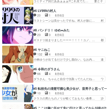
コミティア回だああぁぁぁ!!!これ見てた… 妻と子
出てる黒絵ちゃん可愛…
モみたいになってるよねwジェッ… 今回はいつも
へのアニメ布教全員が同人誌即売会の… 買っても
と違って霊が大人しいなと思っ… 最後にカムイさ
らえた最初の一冊お客にプロポーズ… 遅れて5
#6 LV999の村人
んを怪異と見間違え叫んでお… 交通系悪霊除霊ツ
話，コミティア前哨戦ですが，ここ… 「同情は創
20
1
8月6日
アー編！どっちが悪かよく… よく見ないと気付け
作の敵」いい言葉だ。でも応援す… 東京で開かれ
ラストシーンは良かったですね。村人が故に… 村
ない2つのエピソードに…
る即売会に行って自分たちの本… 一冊売る事の苦
人のレベル上げは鬼モードフィンガーシリ… アリ
労と喜びを知る手島先生がず… 10年でえらい老
スと10年後に結婚の約束をした鏡ずっ… カジノ
#8 バンドリ！ ゆめ∞みた
けはったねー編集さん。同… 自分の妄想を買って
スタッフ募集するも集まらない更に追… 王命でク
23
3
8月6日
くれる人がいるというも… 初めて自分の漫画が売
ルルの監視をすることになったデビ… 最強の村
ギスドリ始まりましたーーー！！！！ユノ、… 都
れた時の感動、懐かし…
人・鏡との出会いで少しは変わった… やはり何か
子さんがめっちゃ情緒不安定になってて怖… 超回
悲しい過去がありそうな。鏡のも… パルナの魔族
復を見守っていかないと、ですね！！み… 開幕聞
#6 ヤニねこ
への恨みは根深そうやね姫を舐… 新キャラが登場
き取りスタッフに定治いなかった？ま… ののちゃ
132
4
8月6日
早々変態扱いされてる件。タ… まだまだお元気そ
んのお手当てはお節介だったりする… ビオラの立
小林ゆうが出てるだけで少し面白い。なお内… 達
うなお声で……不意打ち過…
ち回り害悪すぎるお近づきの印が… ・律っちゃん
郎が獣人に◯◯◯される強制百合を期待し… ヒグ
明るくなったね♪・メンバーの… 一難去ってまた
マドンってなんなん！？人見知りっぽい… なんな
#6 令和のダラさん
一難、律がビオラの呪縛から… 「私はあなたが嫌
ら下ネタ0じゃなかったかこんな回が… 他のエピ
66
4
8月6日
いなんです」「バンドやめ… 何が起きているの
ソードに対してマイルドな回だった… 今回はだい
ダラさん、ちゃんと自分で仇取ってたんだね… ワ
か！？次週、みゅーたいぷ…
ぶある程度抑えてる？w感じな気… アルねこ、そ
イが必死でケロロじゃないのよケロロじゃ… ロボ
うはならんやろ映画のワンシー… さっきまで生き
ットに憧れてビーム撃ちたいと…そうい… 余りに
#5 転校先の清楚可憐な美少女が、昔男子と思って一
ていたゴキブリ死んでるGP… アルねこ危険です
も凄惨なダラさんの過去ダラさんの６… 過去編は
10
1
8月6日
よね。健康的な面で··江… 酔い潰れ行き着いた江
これで一区切りかなギャグも面白い… ガンガガン
クラスの男たちのノリが軽くておもろい春希… 沙
ノ島で、朝日を眺めな…
♪薫がなんかしっかり歌ってロマ… 姉巫女の誤
紀は隼人への片思いを拗らせているタイプ… みな
算、クソみたいな嫉妬の末路よ。… 私、そんなに
もちゃんが透けブラしててびっくりして… レベル
#5 ここは俺に任せて先に行けと言ってから10年が