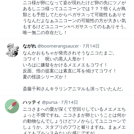
ニコ様が卵になって姿が現れたけど卵の先にツノが
あるしニコ様ってユニコーンでは？？？悟くんが鳥
類とも予想してたからペガサスって可能性もありそ
うなんだよなぁユニコーンの可能性の方が大きい気
もするけどユニコーン×ペガサスってのもありそう。
唯一無二の存在だし！
ながれ
boomerangsaucer
7月14日
なんかおもちゃが発売されそうなニコたまご。
コワイ！ 呪いの黒人人形か！
いろはに嫌疑をかけるメエメエもコワイ！
反面、悟の提案には素直に耳を傾けてコワイ！
夏の怪談シリーズか！
斎藤千和さんキラリンアニマルも演っていたんだ。
ハッティ
pursa
7月14日
ニコさまへの愛が深くて空回りしているメエメエち
ょっと不憫ですね。ニコさまが卵ということは何か
の動物なんでしょうけどツノからしてユニコーンで
しょうか。スタプリのフワと被りますね。まぁメエ
メエもプルンスみたいな感じですが。