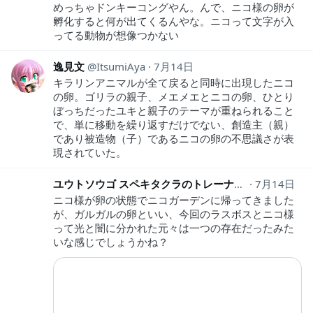
めっちゃドンキーコングやん。んで、ニコ様の卵が
孵化すると何が出てくるんやな。ニコって文字が入
ってる動物が想像つかない
逸見文
ItsumiAya
7月14日
キラリンアニマルが全て戻ると同時に出現したニコ
の卵。ゴリラの親子、メエメエとニコの卵、ひとり
ぼっちだったユキと親子のテーマが重ねられること
で、単に移動を繰り返すだけでない、創造主（親）
であり被造物（子）であるニコの卵の不思議さが表
現されていた。
ユウトソウゴ スペキタクラのトレーナー
7月14日
Gx8A4oCd0
ニコ様が卵の状態でニコガーデンに帰ってきました
が、ガルガルの卵といい、今回のラスボスとニコ様
って光と闇に分かれた元々は一つの存在だったみた
いな感じでしょうかね？