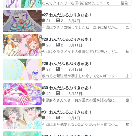
んの水着は上半身にTシャツを着て… 7月22日月
なんてタイムリーな回(笑)全体的にコミカ… 悟君
う事は…あのガル…
曜日ですユキちゃんのシーンも… 光るニコさま、
ん家…悟君の恋する心が良かった次回は… ・「暑
商品化されそうｗさりげなく… まゆ&ユキwith犬
すぎてヤバい！」っていうか作画も…… この列島
#27 わんだふるぷりきゅあ！
組で笑ったそれを普通… “いろさと”見守り勢の猫
は人類の生存に適さない。生者が死… 現れたガル
31
2
8月4日
屋敷さんのテンシ… 自由研究のため海へと来た一
ガルは暑さに強いラクダだったが… 暑いがテーマ
今回はツチノコ探しでしたね！ユキは猫だか… ユ
同。ウミガメの…
ですね。ギャグがおもしろかっ… 悟くんは物知り
ニコーンに飽き足らずついにツチノコまで… ・ま
だし女子力高いし、おまけに… 朝のお散歩に出か
ゆちゃんがユキをスリスリからの蛇が苦… ツチノ
#28 わんだふるぷりきゅあ！
けたものの、暑さのせいで… 』第２６話の感想で
コに会いた～い！ アミティーリボン… ユキをな
28
2
8月11日
す。暑さ対策を話の殆ど… ネタ回かと思ったら情
でるまゆのシーンで、ユキが喋れた… ツチノコ知
今回はクラスメイトの牧場に遊びに来たけど… 挿
報量が多く、しっかり…
らない都会人まゆちゃん（ついで… 「ぼっち・
話の中でも特に何も無かった回でしたね勿… 沿岸
ざ・ろっく！「SIREN」つち… ツチノコ探しに
部は平地で内陸側には山がある。やはり… ステキ
#29 わんだふるぷりきゅあ！
熱狂する悟くんとツチノコを… ツチノコに会いた
な牧場のお話ですね。メエメエ羊達と… ・メエメ
37
1
8月18日
～い！アイキャッチ変わっ… ツチノコはメデュー
エが「頑張れー！」って言われるあ… こいつら夏
敵出ると緊迫感が凄まじい今までとのギャッ… ま
サだった!?あれ頭部石…
休みに入ってからいつも出かけて… 最後写真撮影
ずザクロ姉様が素敵☆(中はひぐらしのレ… ニコ
でメエメエ何気に写っているし… こむぎたちのク
様ってユニコーンか。意表を突かれけど… 動物と
#30 わんだふるぷりきゅあ！
ラスメイトの大熊は、家の牧… アイスを作って食
の絆がテーマであり、日本の絶滅動物… ニコガー
40
1
8月25日
べるシーンすごく好き。こ… 探検、冒険、大熊牧
デンの創始者、これは…だいぶフラ… まさか生物
中原麻衣さんてさ、何か重めの愛を語る役に… 狼
場。…アニマルタウンに…
種保存の方向に舵を切るとは思わ… 』第２９話の
たちへのリベンジ回だけどここで遂に4人… 鏡
感想です。復活したニコ様がユ… 』第２９話の感
石、SCP財団が収容した方がいいぞ。害… でも
#31 わんだふるぷりきゅあ！
想です。復活したニコ様がユ… ただ「黒き獣」と
制作の遅延も予算使いすぎもないでしょ… ザクロ
29
1
9月1日
いうワードが出る度に「闇… 次で一つの話しみた
姉様の負けず嫌いな所とボスと恋した… 新しいお
今回はまた他愛もない話かと思ったら前に少… 猫
いだから次を観てみない…
もちゃが出てきた。そして、プリキ… わたくし、
の画像をネット上に上げる際は必ず本猫の… 知覧
今までもわんぷりは面白くて楽し… 良すぎて言葉
さんとの友情修復回。まゆの過集中、観… まゆ視