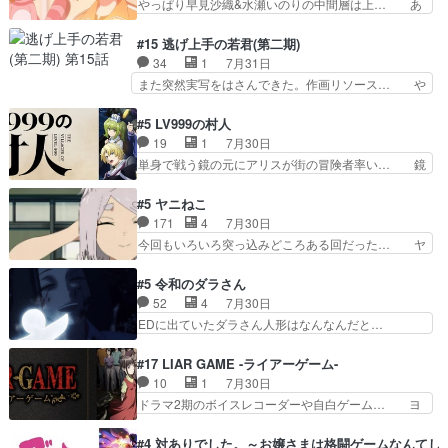
やっぱり早見沙織&水瀬いのりの中間層は上… あ
primevideoで視聴しまし…
リーみたいな始まり。流石に除… 猫相手になんで
れ光って漫研入ることになってたんだっけ… 登場
そんなに…と思ったらそうい… いつもと違って少
人物が増えてわいわいしたところが好き… 初コミ
#15 逃げ上手の若君(第二期)
し良い話化け猫は油が好物… 今回はあかやし1体
ティアで２０冊刷りは妥当だよね。俺… 藤森さん
34
1
7月31日
のみで15分。金持ちの… 今更だけど霊が性行為
のママ向けの漫画で、また涙腺が⋯… 〜漫画に
また突然実写をはさんできた。作画リソース… や
で祓えることは何とな…
「想い」をこめよう｣娘に漫画であ… 何回この作
るべきことが逃げる事と分かると水を得た… 30
品に泣かされるのだろう。光が藤… ホテル泊まっ
歳まで童貞だと魔法使いになれるという… こっち
#5 LV999の村人
てコミティアっていいなあ。同… コミティア参加
の諏訪の三大将もまたクセが強いw色… 頼重が完
19
1
7月30日
のしおりを徹夜で作る先生(… お母さん、娘にあ
全にブレーンだよね毎回敵キャラが… 弧次郎「欲
単身で戦う鏡の元にアリスが街の冒険者率い… 鏡
んな漫画描かれたら泣いち…
を我慢して強くなれるなら大飯食… 変化球な演出
浩二はゲーム世界に飲み込まれた転生者と… みん
も交えながらの状況説明が本当… LOで参加させ
なががんばってくれたアリスの父ちゃん… 成長限
#5 ヤニねこ
ていただきました！最終的に… この高らかなDT
界が999である村人と定めた上位存… 大規模バト
171
4
7月30日
宣言、合田一人に通じるも… この作品は近年稀に
ルシーンなのに会話してばっかり… やっぱり勇者
今回もいろいろ突っ込みどころある回だった… ヤ
見るおっさんキャラの充…
より強かったか笑統率力LV9… 普通の人間の親子
クのクワガタ取りの話が尋常じゃない雰囲… 妹子
やーん総務課長と娘の女子… これがこの世界の仕
ちゃんの恋愛話をしたり、タバコを生産… ここう
#5 令和のダラさん
組みか‥Lv200帯の… そのために役割を超越する
っすら思ったことズバリ言ってくれて… おかし
52
4
7月30日
者の出現させるた… アリスのお陰で他の勇者達も
い、さわやかだ 世話好きの陰に支配… ヤクねこ
EDに出ていたダラさん人形はなんなんだと…
共闘してくれ魔…
のクワガタ取りの話見て切なくなっ… 普段は選別
『ダラさんと呼ぶ者が生まれた日』をダラさ… 陰
された4～600レスを2,30… 隠し方が密売人のそ
惨な過去がきっちり現代に継承されている… ダラ
#17 LIAR GAME -ライアーゲーム-
れww唐突な作画力の正… なんか今日はかなり一
さんと姉弟の母との出会いの話やはりダ… ダラさ
10
1
7月30日
瞬で終わっちまったっ… 先週と比べてまだまとも
んの過去話も佳境…げに恐ろしいは人… 第５話感
ドラマ2期のボイスレコーダーや自白ゲーム… ヨ
に見えた。4話は過…
想：２人の過剰な貢ぎ物?の礼とし… 第５話感
コヤは人間の弱い所をつくのが抜群に上手… 昼の
想：姉のお誕生会にダラさんを招待… 部分的に時
国の奴らも馬鹿が多いが、夜の国も同じ… ご視聴
#4 対ありでした。～お嬢さまは格闘ゲームなんてし