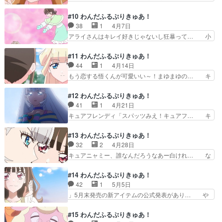
組で笑ったそれを普通… “いろさと”見守り勢の猫
続きはカットされたか。なんか変なやつが… こむ
屋敷さんのテンシ… 自由研究のため海へと来た一
ぎ学校へ行く篇！奇跡のパワーにより学… 今日見
#10 わんだふるぷりきゅあ！
同。ウミガメの…
たアニメ（4/3）虹ヶ咲学園スクー… 前作の『ひ
38
1
4月7日
ろがるスカイ！』も初期メンバー… 犬だったこむ
アライさんはキレイ好きじゃないし狂暴って… 小
ぎが突然学校に通うことになっ… 学校の描写が多
まゆちゃん可愛かった(ロリコンじゃない… 母の
くなると共に良い足首の流れ… こむぎキーパーが
すみれから新商品のアイデアを求められ… まゆの
#11 わんだふるぷりきゅあ！
天職すぎるだろwサッカー… 私立湾岸第二中学校
優しさが人間嫌いのユキの信頼を得て… 今週も小
44
1
4月14日
って給食じゃなくて弁当… こむぎ、中学生だワ
動物アングルからいろはちゃんの足… 悟くんは動
もう恋する悟くんが可愛いい～！まゆまゆの… キ
ン!(制作:東映アニメ…
物の生態に詳しくてサポート役と… ユキちゃんに
ュアニャミー顔見せだけど、次回予告的に… 世帯
そんな過去が＞＜いい話しすぎ… まゆのおとんて
3.5%を記録！プリキュアにとって視… まゆが山
#12 わんだふるぷりきゅあ！
どう見ても岐阜行っててフリ… 去ぬるある日のユ
に出る大きな生き物が狂暴だったら… 今回は山登
41
1
4月21日
キの色。「来るべきその時… ご作業いただいた皆
りで熊のキラリンガルガルとの戦… 学校で『見晴
キュアフレンディ「スパッツみえ！キュアフ… キ
さん、お疲れ様でした！…
山に謎の巨大生物が出る』とい… でテンション上
ュアニャミーの戦う理由って拾ってくれた… もう
がったし、タヌキも登場して… やっぱ追加メンバ
恋する悟くんが可愛いい～！(クラスメ… キュア
#13 わんだふるぷりきゅあ！
ーは1クール終了の節目に… 山に潜む、巨大生
ニャミーちゃんのヒール、これはさす… キュアニ
32
2
4月28日
物！？この展開は、セーラ… 僕の心をガッチャさ
ャミーがガルガルに容赦なく暴力を… 知らない人
キュアニャミー、誰なんだろうなあー白けれ… な
れた超絶ウルトラ可愛い…
が来ると高いところから見下ろす… 僕の心をオー
んかキュアニャミーまだ引っ張るのか？も… キュ
マイガッチャされたシーン集ユ… 僕が今回言いた
アニャミーの目的を聞きたい、と思った… 第１３
#14 わんだふるぷりきゅあ！
いのは「やっぱりいろはは頭… ・まゆがユキが夜
話まで見ました。いろはちゃん、ビジ… 少しづつ
42
1
5月5日
中何処か出掛けるのが気に… キュアニャミー初…
だけどユキ＝キュアニャミーってい… キュアニャ
」5月末発売の新アイテムの公式発表があり… や
お名乗り回。何故キュア…
ミーちゃんを探せの巻ッ！コミカ… さつみ...東映
や強引だったが、まゆに正体バレても当然… お話
アニメーションミュージア… ハリネズミのガルガ
だったので、返礼に主題歌CDを買って… ゆきは
#15 わんだふるぷりきゅあ！
ルってソニック・ザ・ヘ… 今週はキュアニャミー
疲れているらしいな。猫は成猫でも一… まゆまゆ