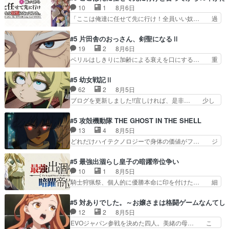
日頃からガンガン言うてないで… このアニメはど
のキャラが登場。相変わらず顔や体の… 隼人が春
10
1
8月6日
こに行くのだろう、面白すぎ… 姉のした事はただ
希の級友を巻き込んだイジりに動じ… 第５話を
「ここは俺達に任せて先に行け！全員いい奴… 過
単に一族を絶滅させただけ…
U-NEXTで視聴しました。視聴… ラブコメで天然
去、あとを託したロックが今、2人にあと… 木下
ジゴロというかナチュラルヒ… みなもと仲良く話
鈴奈（@0suzuna0）が【マリー… 村ごと乗っ取
#5 片田舎のおっさん、剣聖になるⅡ
す隼人を見てなぜか不安に… 無理なダイエットは
られてたら流石に気付かないか… 《漫画版少し読
19
2
8月6日
禁物だけど、なかなか結… 「これからもお手入
んだことある》エリックとゴ… ロックは敵に容赦
ベリルはしきりに加齢による衰えを口にする… 重
れ、がんばりゅ」ありが…
無くブスっといくから気持… 勇者パーティー再結
ねた歳のせいにしていた限界を超えて命の… いい
成して先にいけで激アツ… 爆縮、幻覚、主人公結
んじゃないですか。魔物の群を発見した… アマプ
#5 幼女戦記Ⅱ
構エグいことするよな… ねぇ猫耳ガール、敵の根
ラにて視聴終わり！サーベルボア討伐… を言い訳
62
2
8月5日
城に乗り込む事を同… 世もや替えが利くと復活P
にしたくないものですねwボア狩り… 先生として
ブログを更新しました!!宜しければ、是非… 少し
とは？！もう来週…
のベリルが好きだけど、今回みた… 4人だけでサ
でもマシな負け方を選んだゼートゥーア… ゼート
ーベルボアを狩りに行く。野営… ・実家周辺でサ
ゥーアの唯一の手駒が強すぎる笑あお… 私にとっ
#5 攻殻機動隊 THE GHOST IN THE SHELL
ーベルボアが暴れてると聞い… ちょっと年齢の事
て完全にご褒美回ゼー様の葉巻シー… やはりター
13
4
8月5日
を言いすぎとゆーか言い訳… ベリルの母もやはり
ニャが後方指揮だと展開に迫力が… “貧乏籤百連
どれだけハイテクノロジーで身体の価値がフ… ジ
只者じゃなかったかベリ…
無料ガチャ”100連でも1回… 2期入ってから地味
ャミングも伏線になるかと思った回想シー… フチ
だよね。ただでさえ幼女… 「餌になってもらわね
コマだいぶ理性持ち始めた。この世界の… 原作読
#5 最強出涸らし皇子の暗躍帝位争い
ばならぬ」って言葉に… ゼートゥーア左遷によっ
んだのもう何年も前なのに、覚えてる… コイルの
10
1
8月5日
て参謀本部の連携が… 緊張感ある戦闘描写とギャ
汚職を突き止めるべくバトーの指導… やまとん1
騎士狩猟祭、個人的に優勝本命に印を付けた… 細
グ今週の『有能な…
号はどこの部分で使うのだろう？… 日本とロシア
かい設定を考えるのが面倒な時は古代魔法… エル
が絡む政治の話かつ色々な用語… 第５話を
ナがチートすぎる笑アルは最初から自分… プラネ
#5 対ありでした。～お嬢さまは格闘ゲームなんてし
primevideoで視聴しまし… 前回同様『イノセン
ット・ウィズ展開アツいな「騎士狩猟… 麦茶どこ
12
2
8月5日
ス』を含む押井・神山版… 第５話「EPISODEラ
ろかタイトル通り麦茶の出涸らしぐ… 第５話を
EVOジャパン参戦を決めた四人。美緒の母… こ
ストの母親の気持…
ABEMAで視聴しました。視聴に… 復讐に燃える