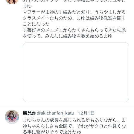
まゆ
マフラーがまゆの手編みだと知り、うらやましがる
クラスメイトたちのため、まゆは編み物教室を開く
ことになった
手芸好きのメエメエからたくさんもらってきた毛糸
を使って、みんなに編み物を教え始めるまゆ
勝兄@
akichanfan_katu
12月1日
まゆちゃんの成長を感じられる所もありながら、ま
ゆちゃんらしさも全開で、それがザクロと仲良くな
る事に繋がりそうで泣けたわ