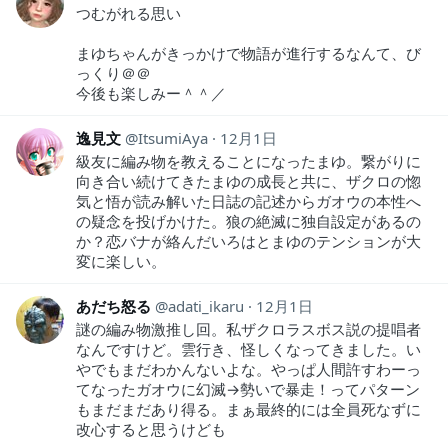
つむがれる思い
まゆちゃんがきっかけで物語が進行するなんて、び
っくり＠＠
今後も楽しみー＾＾／
逸見文
ItsumiAya
12月1日
級友に編み物を教えることになったまゆ。繋がりに
向き合い続けてきたまゆの成長と共に、ザクロの惚
気と悟が読み解いた日誌の記述からガオウの本性へ
の疑念を投げかけた。狼の絶滅に独自設定があるの
か？恋バナが絡んだいろはとまゆのテンションが大
変に楽しい。
あだち怒る
adati_ikaru
12月1日
謎の編み物激推し回。私ザクロラスボス説の提唱者
なんですけど。雲行き、怪しくなってきました。い
やでもまだわかんないよな。やっぱ人間許すわーっ
てなったガオウに幻滅→勢いで暴走！ってパターン
もまだまだあり得る。まぁ最終的には全員死なずに
改心すると思うけども