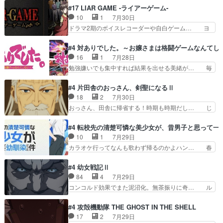
された4～600レスを2,30… 隠し方が密売人のそ
惨な過去がきっちり現代に継承されている… ダラ
#17 LIAR GAME -ライアーゲーム-
れww唐突な作画力の正… なんか今日はかなり一
さんと姉弟の母との出会いの話やはりダ… ダラさ
10
1
7月30日
瞬で終わっちまったっ… 先週と比べてまだまとも
んの過去話も佳境…げに恐ろしいは人… 第５話感
ドラマ2期のボイスレコーダーや自白ゲーム… ヨ
に見えた。4話は過…
想：２人の過剰な貢ぎ物?の礼とし… 第５話感
コヤは人間の弱い所をつくのが抜群に上手… 昼の
想：姉のお誕生会にダラさんを招待… 部分的に時
国の奴らも馬鹿が多いが、夜の国も同じ… ご視聴
#4 対ありでした。～お嬢さまは格闘ゲームなんてし
系列が4話と入れ替わってるのね… こんなデカイ
ありがとうございました来週もよろし… 握った◯
16
1
7月28日
のどうやって運ぶんだよ！？姉… ダラさん、人型
治郎（中の人的に）仲間であるプレ… ヨコヤの頭
勉強嫌いでも集中すれば結果を出せる美緒が… 毎
形態にもなれるんか!?w髪…
の回転の速さと人間の心理を利用… 夜の国のヨコ
晩スト６対戦を楽しむ４人。だが、期末試… どん
ヤ支配がますますひどく……。… ヨコヤは飴と鞭
なゲームも相手が強すぎるとやる気無く… テー
#4 片田舎のおっさん、剣聖になるⅡ
で夜の国の独裁支配を強化、… やはりヨコヤいい
マ：テスト勉強と大会感想は、美緒がテ… すげー
18
2
7月30日
ですね。昼の国が勝てる流… 役で出演いたしまし
ーーーーーーーー良い……。女性声優… 深夜の格
おっさん、田舎に帰省する！時期も時期だし… じ
た。次回も緊張が止まり…
ゲー対戦よりテストの方がよっぽど… 真剣に授業
いさん、ベリル、副団長、年長者が強い順… 底知
を受けて、夜は珠樹の部屋で格ゲ… 来たる定期テ
れない爺さんには夢が詰まってると思う… クル
#4 転校先の清楚可憐な美少女が、昔男子と思って一
ストに向けて勉強会！美緒ちゃ… 受験勉強と戦闘
ニ、ヘンブリッツ、ミュイと一緒におっ… 帰省、
10
1
7月29日
の2択なら戦闘を選ぶ娘w美… 勉強嫌いでバトル
お供ヒロインはクルニ。順番的には確… 父親から
カラオケ行ってなんも歌わず帰るのかよハン… 春
を選ぶって、ひぐらしの沙…
手紙が来た。サーベルボアの退治の… ここでヘン
希ちゃんの私服、めっちゃ可愛いぞ！！！… どう
ブリッツくんが同行するのが変で… ・ベリル、実
やらあの女優さんが春希のお母さんのよ… 春希ち
#4 幼女戦記Ⅱ
家に帰ることに・ベリルはミュ… おっさんの親と
ゃん姫ちゃんに野菜の子も凄え可愛い… 隼人くん
84
4
7月29日
なるとお爺ちゃんだよね孫扱… ・ベリル、実家に
のスマホを買いに行ってたけど完全… 第４話を
コンコルド効果でまた泥沼化。無茶振りに奇… ル
帰ることに・ベリルはミュ…
U-NEXTで視聴しました。視聴… スマホを買うた
ーデルドルフ中将自らが行う煙草と葉巻は… ブロ
め、都心で待ち合わせをした… OP曲きっかけで
グを更新しました!!宜しければ、是非… 計画通り
#4 攻殻機動隊 THE GHOST IN THE SHELL
見始めてたけどなんだかん… いきなりシリアス展
にはいかないね笑やり遂げた(ほぼ… 今回もター
17
2
7月29日
開ぶち込んでくるじゃん… 春希の家庭事情は複
ニャに不都合なことがあったりし… 白髪の男性が