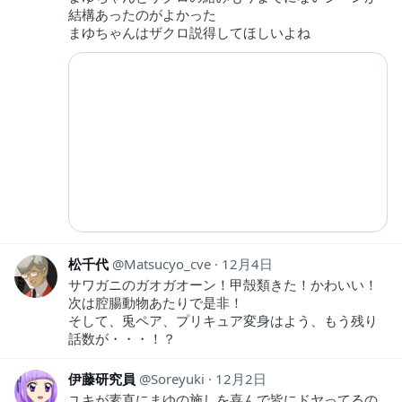
結構あったのがよかった
まゆちゃんはザクロ説得してほしいよね
松千代
Matsucyo_cve
12月4日
サワガニのガオガオーン！甲殻類きた！かわいい！
次は腔腸動物あたりで是非！
そして、兎ペア、プリキュア変身はよう、もう残り
話数が・・・！？
伊藤研究員
Soreyuki
12月2日
ユキが素直にまゆの施しを喜んで皆にドヤってるの