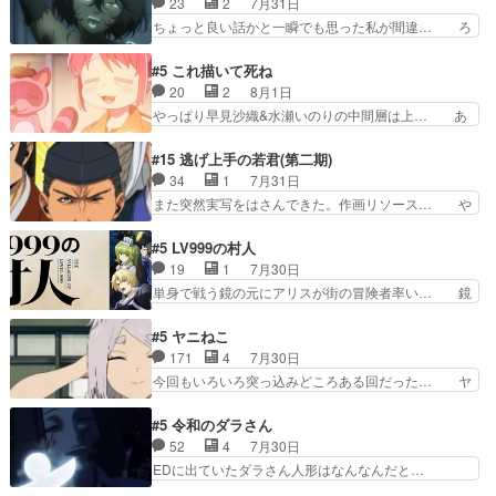
23
2
7月31日
＿!!­­--­­--­… それだけでええやん！！しかし、ビオラ
石也と共に観世座をあとにし、三条… 観世座を離
ちょっと良い話かと一瞬でも思った私が間違… ろ
が仕…
れ、三条坊門御所で日々を送る鬼… 「お前(鬼夜
くろ首さんも油舐めてなかった？白雪碧さ… 今日
叉)が凄いのではなく客が凄い… 田楽と猿楽の獅
も1日お疲れ様でした～───昨晩～今… 幼女に拾
#5 これ描いて死ね
子舞勝負。鬼夜叉は猫の動き… 登場人物の我が強
われたお市ちゃんの恩返し。化け猫… 役にて出演
20
2
8月1日
い。新しい獅子舞に拘って… 第５話を
させていただきました。ジョアン… トイ・ストー
やっぱり早見沙織&水瀬いのりの中間層は上… あ
primevideoで視聴しまし…
リーみたいな始まり。流石に除… 猫相手になんで
れ光って漫研入ることになってたんだっけ… 登場
そんなに…と思ったらそうい… いつもと違って少
人物が増えてわいわいしたところが好き… 初コミ
#15 逃げ上手の若君(第二期)
し良い話化け猫は油が好物… 今回はあかやし1体
ティアで２０冊刷りは妥当だよね。俺… 藤森さん
34
1
7月31日
のみで15分。金持ちの… 今更だけど霊が性行為
のママ向けの漫画で、また涙腺が⋯… 〜漫画に
また突然実写をはさんできた。作画リソース… や
で祓えることは何とな…
「想い」をこめよう｣娘に漫画であ… 何回この作
るべきことが逃げる事と分かると水を得た… 30
品に泣かされるのだろう。光が藤… ホテル泊まっ
歳まで童貞だと魔法使いになれるという… こっち
#5 LV999の村人
てコミティアっていいなあ。同… コミティア参加
の諏訪の三大将もまたクセが強いw色… 頼重が完
19
1
7月30日
のしおりを徹夜で作る先生(… お母さん、娘にあ
全にブレーンだよね毎回敵キャラが… 弧次郎「欲
単身で戦う鏡の元にアリスが街の冒険者率い… 鏡
んな漫画描かれたら泣いち…
を我慢して強くなれるなら大飯食… 変化球な演出
浩二はゲーム世界に飲み込まれた転生者と… みん
も交えながらの状況説明が本当… LOで参加させ
なががんばってくれたアリスの父ちゃん… 成長限
#5 ヤニねこ
ていただきました！最終的に… この高らかなDT
界が999である村人と定めた上位存… 大規模バト
171
4
7月30日
宣言、合田一人に通じるも… この作品は近年稀に
ルシーンなのに会話してばっかり… やっぱり勇者
今回もいろいろ突っ込みどころある回だった… ヤ
見るおっさんキャラの充…
より強かったか笑統率力LV9… 普通の人間の親子
クのクワガタ取りの話が尋常じゃない雰囲… 妹子
やーん総務課長と娘の女子… これがこの世界の仕
ちゃんの恋愛話をしたり、タバコを生産… ここう
#5 令和のダラさん
組みか‥Lv200帯の… そのために役割を超越する
っすら思ったことズバリ言ってくれて… おかし
52
4
7月30日
者の出現させるた… アリスのお陰で他の勇者達も
い、さわやかだ 世話好きの陰に支配… ヤクねこ
EDに出ていたダラさん人形はなんなんだと…
共闘してくれ魔…
のクワガタ取りの話見て切なくなっ… 普段は選別
『ダラさんと呼ぶ者が生まれた日』をダラさ… 陰