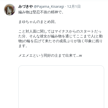
みづきや
Pajama_Kisaragi
12月1日
編み物は堅忍不抜の精神で。
まゆちゃんのまとめ回。
こと対人面に関してはマイナスからのスタートだっ
た分、そんな彼女が編み物を通じてここまで人(と動
物)の輪を広げて来たその成長ぶりが強く印象に残り
ます。
メエメエという同好の士まで出来て…w