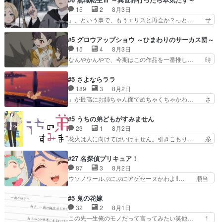
も描かれていて良かった本当… 股に海豚を挟み水
ンシャルのアリアちゃん可愛くて… そういや、ア
15
2
8月3日
上バスでの会話を反芻…恋… OPEDとも無人バー
リアは能力は最上級のくせに、… とうとうアリア
」、という事で、もうエリスと再会か？っと… サ
ジョンから主人公２人…
と直接競う場がきたこれまで… 毎度ながらのスピ
ラの再登場によってルーデウスの成長が確… 人間
カの顔面芸推しのハナちゃ… クソレビュータリス
関係の清算が粛々と進められているサラ… サラと
#5 グロウアップショウ ～ひまわりのサーカス団～
マン趣味ダダ漏れで好き… 期末試験が始まろうと
の関係に対して完全に「昔の女」とし… ルーシー
15
4
8月3日
しておりスピカは対策… 能力鑑定胸像タリスマン
にデレるルディが完全に親バカで微… サラとは会
なんやかんやで、今期はこの作品を一番推し… 時
氏容姿も評価してし…
ってほしいちゃんとした別れ方し… サラは未練0
給50円じゃ借金は減らない(^_^;サ… 葵ちゃん可
だと言っていたけど人の気持ち… 実は結構好きな
愛すぎるな楠木ともりちゃんのね… デフォルメさ
#5 さよならララ
キャラモヤモヤする別れ方だ… 役で出演させてい
れた表情が特に多かったのが印… 葵＆茜の回も良
189
3
8月2日
ただきました！よろしくお… 毎クールメインヒロ
きでした。あの証拠写真、ひ… 互いが互いのこと
」が最高にお姉ちゃん面でめちゃくちゃかわ… さ
インを好きになっちゃう…
を想っているのにすれ違っ… 第５話をｄアニメス
すがに割れた窓ガラスの弁償は求められた… 逡巡
トアで視聴しました。視… 葵ちゃんに〝瑞佳ちゃ
を振り切ってみんなに謝ったララの思い… 仕事に
#5 うちの弟どもがすみません
んと練習したい〟と言… 本当この作品は「キャ
馴染めない辺り観ていて苦しいところ… ララちゃ
23
1
8月2日
ラ」を活かすのがうま… みずかちゃんの介入で双
んの事情はもう少し皆に話して良い… ララと茉里
花火は人に向けてはいけません。引きこもり… 糸
子の仲にヒビが………
とで初のアルバイト。七転八倒し… 労働するプリ
はまだ柊の顔も見たことなかったっけ！1… って
ンセスえらい。プリンセスの精… アンデケン行っ
お名前を見たんだけどあの中村大樹さん… 糸ちゃ
#27 名探偵プリキュア！
てケーキ食べて、帰りにカメ… ララが働く事での
んカッケー、色んな意味でwゲームが… 姉から性
87
3
8月2日
てんやわんや。働いて大変… 地道に働き人と関わ
的興奮覚えてないよね？なんて言わ… テーマ：引
ウソノワールぷにぷにアゲセーヌかわよ!!… 順当
る日々の中に愛を見いだ…
きこもりの理由感想は、久しぶり… 元ゲーマーな
にマコトジュエルの争奪戦をやったと。… 記憶を
ので、はちゃめちゃ楽しく作業… 糸ちゃんと源く
取り戻し正式に探偵事務所で働き始め… ポワロ、
#5 鬼の花嫁
んの距離感おかしいね(*´… 糸と源ははよ好きお
元ネタを解説して原作に誘導するの… くれあさん
32
2
8月1日
うとると言わんかい！引… ショウくんと対等に話
の探偵としての初事件にしてちょ… ・急にクイズ
この先一生俺のモノだって言ってみたい笑他… 1
すためにゲームをする…