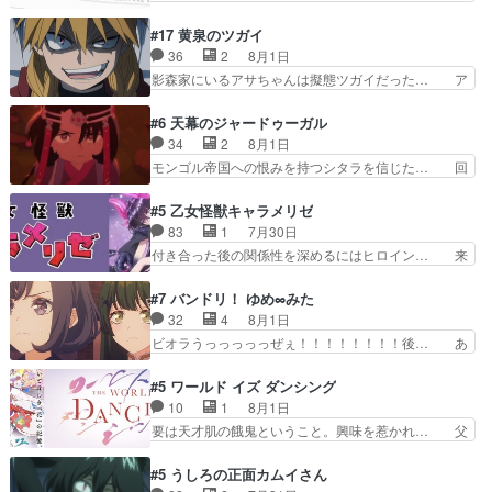
番組が始まったw・妖精ウソノ… るるかの助手だ
歳からの誕生日プレゼント………とは思っ… 玲夜
った？今回が初めての探偵活… 探偵じゃなかった
さん柚子に18年分の誕生日プレゼント… 柚子は
#17 黄泉のツガイ
の！？クレアさん探偵すぎ… 突然のポアロクイズ
鬼龍院家から初めて学校に通う事にな… プレゼン
36
2
8月1日
は草なんよ。んで、あん… 今回からついにくれあ
ト攻撃ヤバすぎるwwwヴァイオレ… 玲夜さまサ
影森家にいるアサちゃんは擬態ツガイだった… ア
が探偵事務所の仲間に…
プライズの、これまでの柚子ちゃ… 玲夜から柚子
サが置かれた立場や気持ちを汲んで熱くな… 屋敷
へ17年分の誕生日&を未来に… 「​​13歳の柚子ちゃ
にアサはいなかった逆にガブちゃんはい… 影森の
#6 天幕のジャードゥーガル
んへ…もう中学生な… 梅原の人が18歳になるま
当主が際限なくツガイを増やせるのに… 今回はも
34
2
8月1日
での誕生プレゼン… なよなよした男（cv石田彰）
うガブちゃんさんの悲鳴にも似た怒… ユルと戦っ
モンゴル帝国への恨みを持つシタラを信じた… 回
梅ちゃんがた…
た時から伏線が張られていたのが… しかしアサ
想が淡々と語られるのだけどいつの間にか… オゴ
は、兄様に会いたいbotだと思… ツガイには優し
タイの妃になってもその心は晴れず、モ… ドレゲ
#5 乙女怪獣キャラメリゼ
い筈のガブちゃん、アキオの… 色々とひっかけが
ネの過去、宝石だった彼女が人になり… ドレゲネ
83
1
7月30日
あって、最終的に嫌な終わ… ゴンゾウが従える大
の過去、、辛かった、、あのジャタ… 年上旦那が
付き合った後の関係性を深めるにはヒロイン… 来
量のツガイに何事かと思…
良い人でも、女は宝石でただ笑っ… ダイルの儀式
夢ちゃんがキングコングなのいい味付けだ… ずっ
の神々しさたるや。一気に空気… ドレネゲの辛い
とメスってて何この可愛い生物。クラス… 付き合
#7 バンドリ！ ゆめ∞みた
過去には同情の言葉しか…シ… 奥様に悲しい過
い始めたら始めたでまた違った悩みが… と一歩ず
32
4
8月1日
去…萌え袖が可愛いね、と思… ドレゲネとシタ
つ踏み出す黒絵ちゃん微笑ま新汰の… ツインテー
ビオラうっっっっっぜぇ！！！！！！！！後… あ
ラ、2人だけの同盟が結成さ…
ルが可愛いお茶目な妹ちゃんです… しかも過去も
られちゃん、僕っ子になってから取り戻し… ビオ
重いんかいかつては自分に自信… リップを塗って
ラが悪魔すぎて気分が悪くなってきたこ… 声優ま
#5 ワールド イズ ダンシング
らっしゃるからかしらお顔が… 黒絵「怪獣に憧れ
とめました(７話まで)仲町あられ/… ビオラの策略
10
1
8月1日
るのはいいけど自分自身が… 素の自分はどちらな
がバッチリ嵌って最高wwwこ… 自信あれば評価
要は天才肌の餓鬼ということ。興味を惹かれ… 父
のかはまだ不明だが見せ…
なんて気にしないし、充実し… ・バーチャルだけ
の観阿弥と袂を分かった？鬼夜叉が田楽の… 猿楽
ど、みゅーたいぷ初ライブ… OPこんなんだっ
の鬼夜叉と田楽の増次郎。小さないざこ… 着眼点
#5 うしろの正面カムイさん
け？と思ったら歌唱シーン… の、らいぶシーン
は良くとも、先鋭的すぎるのか。芸能… 鬼夜叉は