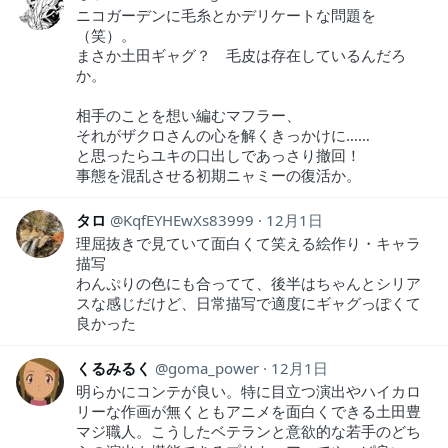
ニコガーデンに毛糸とかデリケートな問題を
（笑）。
まさか土田ギャグ？ 毛皮は存在しているんだろ
か。
相手のことを想い編むマフラー、
それがザクロさんの心を解くきっかけに……
と思ったらユキの口出しであっさり撤回！
事態を混乱させる初期ニャミーの復活か。
タロ
KqfEYHEwXs83999
12月1日
理屈抜きで見ていて面白くて笑える絵作り・キャラ
描写
わんぷりの色にも合ってて、後半はちゃんとシリア
スな感じだけど、日常描写で適度にギャグっぽくて
良かった
くるみるく
goma_power
12月1日
明らかにコンテが良い。特に目立つ演出やハイカロ
リーな作画が無くともアニメを面白くできる土田豊
マジ職人。こうしたベテランと意欲的な若手のどち