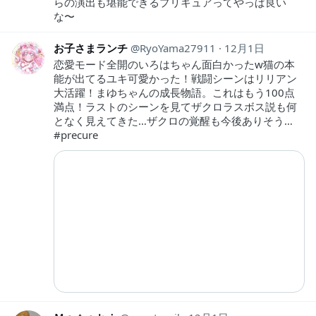
らの演出も堪能できるプリキュアってやっぱ良い
な〜
お子さまランチ
RyoYama27911
12月1日
恋愛モード全開のいろはちゃん面白かったw猫の本
能が出てるユキ可愛かった！戦闘シーンはリリアン
大活躍！まゆちゃんの成長物語。これはもう100点
満点！ラストのシーンを見てザクロラスボス説も何
となく見えてきた…ザクロの覚醒も今後ありそう…
#precure