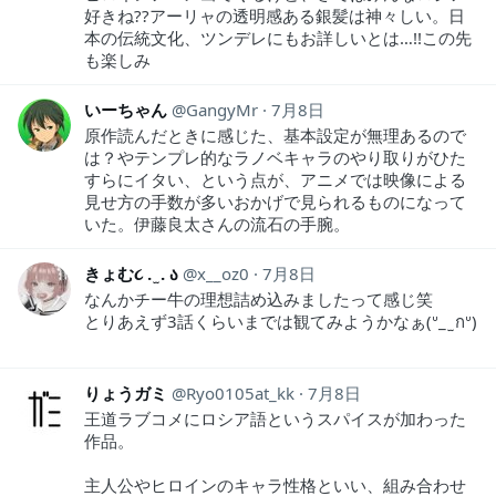
好きね??アーリャの透明感ある銀髪は神々しい。日
本の伝統文化、ツンデレにもお詳しいとは…!!この先
も楽しみ
いーちゃん
GangyMr
7月8日
原作読んだときに感じた、基本設定が無理あるので
は？やテンプレ的なラノベキャラのやり取りがひた
すらにイタい、という点が、アニメでは映像による
見せ方の手数が多いおかげで見られるものになって
いた。伊藤良太さんの流石の手腕。
きょむ૮ . ̫ . ა
x__oz0
7月8日
なんかチー牛の理想詰め込みましたって感じ笑
とりあえず3話くらいまでは観てみようかなぁ(ᐡ_ ̫ กᐡ)︎
りょうガミ
Ryo0105at_kk
7月8日
王道ラブコメにロシア語というスパイスが加わった
作品。
主人公やヒロインのキャラ性格といい、組み合わせ