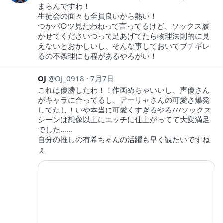
まらんですわ！
生徒会の面々も全員良いから熱い！
つかパ○ツ見たわねって言ってるけど、ソックス履
かせてくださいつって足あげてたら物理法則的に見
えないとおかしいし、そんな事しておいてブチギレ
るの不条理にも程があるやろがい！
OJ
OJ_0918
7月7日
これは優勝したわ！！作画めちゃいいし、声優さん
がキャラに合ってるし、アーリャさんの可愛さ爆発
してたし！いや本当に可愛くすぎるやろ///ソックス
シーンは想像以上にエッチに仕上がってて大変満足
でした……
自分の推しの有希ちゃんの活躍も早く観たいですね
ぇ