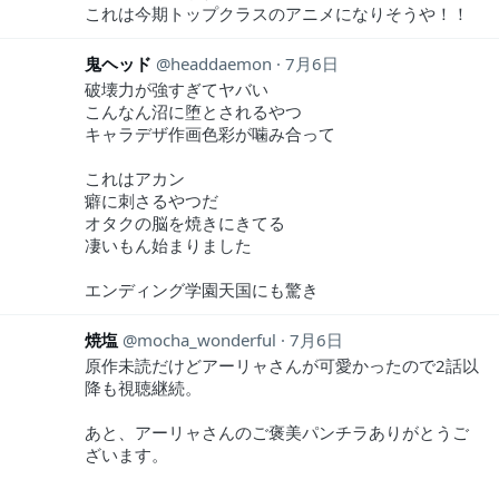
これは今期トップクラスのアニメになりそうや！！
鬼ヘッド
headdaemon
7月6日
破壊力が強すぎてヤバい
こんなん沼に堕とされるやつ
キャラデザ作画色彩が噛み合って
これはアカン
癖に刺さるやつだ
オタクの脳を焼きにきてる
凄いもん始まりました
エンディング学園天国にも驚き
焼塩
mocha_wonderful
7月6日
原作未読だけどアーリャさんが可愛かったので2話以
降も視聴継続。
あと、アーリャさんのご褒美パンチラありがとうご
ざいます。