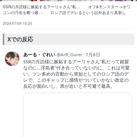
SSRの月読様に嫉妬するアーリャさん"私… オフ&モンスター→オワ
コンの汚名を断つ最… ロシア語でデレるという以外あまり真新し
い… покраснел.серебристы… いや〜大好きですね〜こういうの
2024/07/04 10:20
たびたびロ… 原作読んだときに感じた、基本設定が無理あ… なん
かチー牛の理想詰め込みましたって感じ… 王道ラブコメにロシア語と
いうスパイスが加… アーリャさんのロシデレで可愛いな素晴ら
Xでの反応
し… 気になってた作品〜！EDいいっすねぇww…
あーる・ぐれい
ArR_Gurei
7月8日
SSRの月読様に嫉妬するアーリャさん"私だって銀髪
なのに…浮気者"付き合っていないのに、これは可愛
い。ツン多めの言動から突如としてのロシア語のデ
レで、このギャップに感情がついていかない政近の
反応が面白いし、席が近いと不可避で最高。