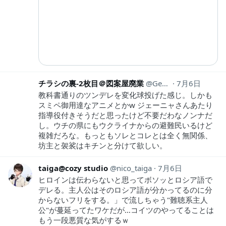
チラシの裏-2枚目＠図案屋廃業
Geso_de_Nyoro
7月6日
教科書通りのツンデレを変化球投げた感じ。しかも
スミペ御用達なアニメとかw ジェーニャさんあたり
指導役付きそうだと思ったけど不要だわなノンナだ
し。ウチの県にもウクライナからの避難民いるけど
複雑だろな。もっともソレとコレとは全く無関係、
坊主と袈裟はキチンと分けて欲しい。
taiga@cozy studio
nico_taiga
7月6日
ヒロインは伝わらないと思ってボソッとロシア語で
デレる。主人公はそのロシア語が分かってるのに分
からないフリをする。」で流しちゃう"難聴系主人
公"が蔓延ってたワケだが…コイツのやってることは
もう一段悪質な気がするｗ