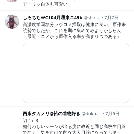
アーリャ自体も可愛い
しろちち＠C104月曜東ニ49b
shirochichi0707
7月7日
高濃度学園糖分ラヴコメ摂取は健康に良い。原作未
読勢でしたが、これを期に集めてみようかしらん
（最近アニメから原作入る率が高まりつつある）
西永タカノリ@袷の着物好き
dokomademo6908
7月6日
´Д｀)=3
如何わしいシーンが出る度に政近と同じ高校生目線
でなく、気を付けて的な大人目線になってしまう