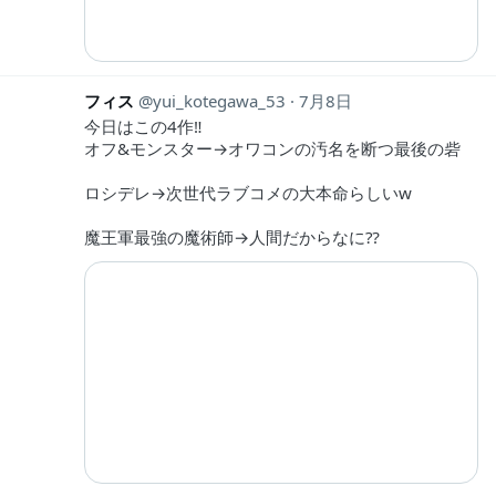
フィス
yui_kotegawa_53
7月8日
今日はこの4作‼︎
オフ&モンスター→オワコンの汚名を断つ最後の砦
ロシデレ→次世代ラブコメの大本命らしいw
魔王軍最強の魔術師→人間だからなに⁇