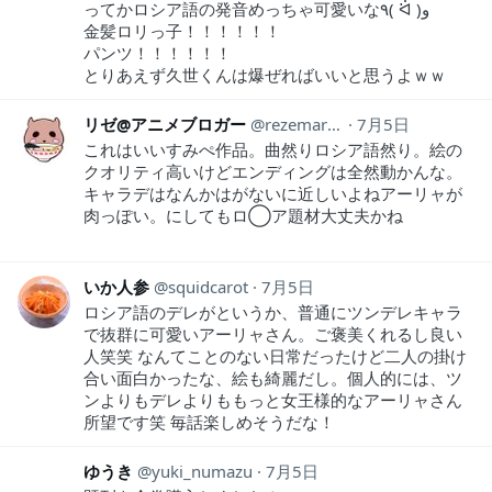
ってかロシア語の発音めっちゃ可愛いな٩( ᐛ )و
金髪ロリっ子！！！！！！
パンツ！！！！！！
とりあえず久世くんは爆ぜればいいと思うよｗｗ
リゼ@アニメブロガー
rezemaru1
7月5日
これはいいすみぺ作品。曲然りロシア語然り。絵の
クオリティ高いけどエンディングは全然動かんな。
キャラデはなんかはがないに近しいよねアーリャが
肉っぽい。にしてもロ◯ア題材大丈夫かね
いか人参
squidcarot
7月5日
ロシア語のデレがというか、普通にツンデレキャラ
で抜群に可愛いアーリャさん。ご褒美くれるし良い
人笑笑 なんてことのない日常だったけど二人の掛け
合い面白かったな、絵も綺麗だし。個人的には、ツ
ンよりもデレよりももっと女王様的なアーリャさん
所望です笑 毎話楽しめそうだな！
ゆうき
yuki_numazu
7月5日