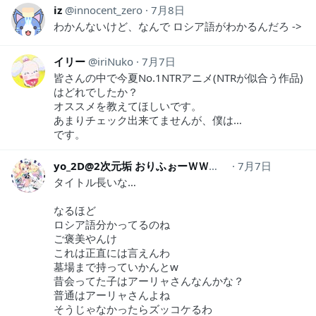
iz
innocent_zero
7月8日
わかんないけど、なんで ロシア語がわかるんだろ ->
イリー
iriNuko
7月7日
皆さんの中で今夏No.1NTRアニメ(NTRが似合う作品)
はどれでしたか？
オススメを教えてほしいです。
あまりチェック出来てませんが、僕は…
です。
yo_2D@2次元垢 おりふぉーＷＷ
yo_2d
7月7日
タイトル長いな…
なるほど
ロシア語分かってるのね
ご褒美やんけ
これは正直には言えんわ
墓場まで持っていかんとw
昔会ってた子はアーリャさんなんかな？
普通はアーリャさんよね
そうじゃなかったらズッコケるわ