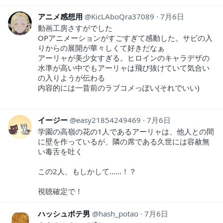
アニメ感想用
KicLAboQra37089
7月6日
動画工房さすがでした
OPアニメーションがすごすぎて感動した。サビの入
りからの展開が華々しくて好きだなぁ
アーリャが美少女すぎる。ヒロインのキャラデザの
水準が高い中でもアーリャは飛び抜けていて気合い
の入りようが伝わる
内容的には一昔前のラブコメっぽい(それでいい)
イージー
easy21854249469
7月6日
学園の高嶺の花の1人であるアーリャは、他人との間
に壁を作っているが、隣の席である久世には容赦無
い毒舌を吐く
この2人、もしかして......！？
視聴確定で！
ハッシュポテ男
hash_potao
7月6日