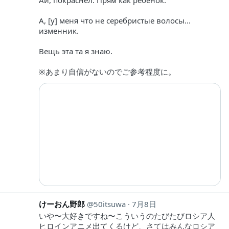
Ай, покраснел. Прям как ребёнок.
А, [у] меня что не серебристые волосы...
изменник.
Вещь эта та я знаю.
※あまり自信がないのでご参考程度に。
けーおん野郎
50itsuwa
7月8日
いや〜大好きですね〜こういうのたびたびロシア人
ヒロインアニメ出てくるけど、さてはみんなロシア