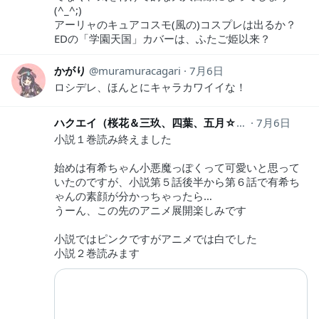
(^_^;)
アーリャのキュアコスモ(風の)コスプレは出るか？
EDの「学園天国」カバーは、ふたご姫以来？
かがり
muramuracagari
7月6日
ロシデレ、ほんとにキャラカワイイな！
ハクエイ（桜花＆三玖、四葉、五月☆推し）
7月6日
Ouka_o
小説１巻読み終えました
始めは有希ちゃん小悪魔っぽくって可愛いと思って
いたのですが、小説第５話後半から第６話で有希ち
ゃんの素顔が分かっちゃったら…
うーん、この先のアニメ展開楽しみです
小説ではピンクですがアニメでは白でした
小説２巻読みます