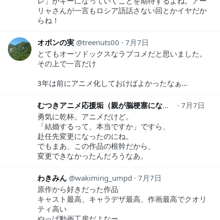
レ」がキーになっていくことを期待するよね。アー
リャさんが一言もロシア語話さない回とかイヤだか
らね！
オボンの実
treenuts00
7月7日
とてもオーソドックスなラブコメだと思いました。
その上で一言だけ
3年は前にアニメ化しておけばよかったなぁ…
むつきアニメ応援垢（親が脳梗塞になりまして）
7月7日
mut
勇気に乾杯。アニメだけど。
「結婚するって、本当ですか」ですら、
赴任先変更になったのにね。
でもまあ、この作品の根幹だから、
変更できなかったんだろうなあ。
わきみん
wakiming_umpd
7月7日
原作から好きだった作品
キャスト最高、キャラデザ最高、作画最高でクオリ
ティ高い
やっぱ動画工房だよなー