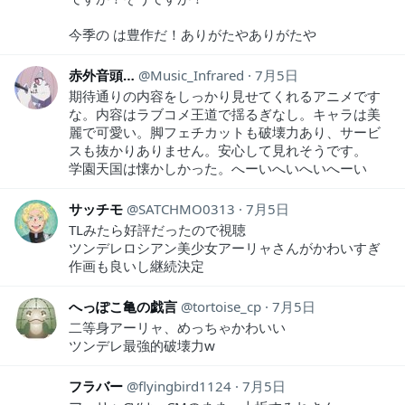
今季の は豊作だ！ありがたやありがたや
赤外音頭…
Music_Infrared
7月5日
期待通りの内容をしっかり見せてくれるアニメです
な。内容はラブコメ王道で揺るぎなし。キャラは美
麗で可愛い。脚フェチカットも破壊力あり、サービ
スも抜かりありません。安心して見れそうです。
学園天国は懐かしかった。へーいへいへいへーい
サッチモ
SATCHMO0313
7月5日
TLみたら好評だったので視聴
ツンデレロシアン美少女アーリャさんがかわいすぎ
作画も良いし継続決定
へっぽこ亀の戯言
tortoise_cp
7月5日
二等身アーリャ、めっちゃかわいい
ツンデレ最強的破壊力w
フラバー
flyingbird1124
7月5日