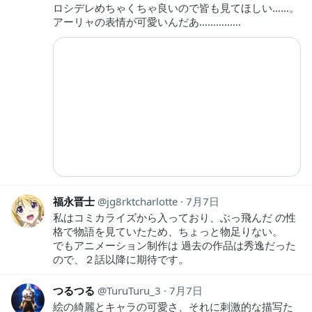
ロシデレめちゃくちゃ良いので皆も見てほしい……。
アーリャの表情が可愛いんだあ……………
福永晋士
jg8rktcharlotte
7月7日
私はコミカライズから入っており、ぶっ飛んだ の性
格で物語を見ていたため、ちょっと物足りない。
でもアニメーション制作は 過去の作品は秀逸だった
ので、２話以降に期待です。
つるつる
TuruTuru_3
7月7日
絵の綺麗とキャラの可愛さ、それに刺激的な描写た