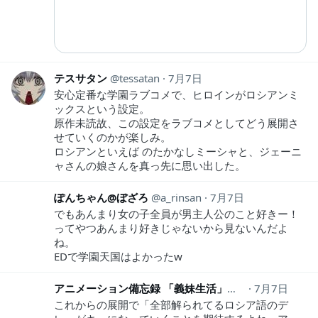
テスサタン
tessatan
7月7日
安心定番な学園ラブコメで、ヒロインがロシアンミ
ックスという設定。
原作未読故、この設定をラブコメとしてどう展開さ
せていくのかが楽しみ。
ロシアンといえば のたかなしミーシャと、ジェーニ
ャさんの娘さんを真っ先に思い出した。
ぽんちゃん@ぼざろ
a_rinsan
7月7日
でもあんまり女の子全員が男主人公のこと好きー！
ってやつあんまり好きじゃないから見ないんだよ
ね。
EDで学園天国はよかったw
アニメーション備忘録 「義妹生活」期待
7月7日
anime_pick
これからの展開で「全部解られてるロシア語のデ