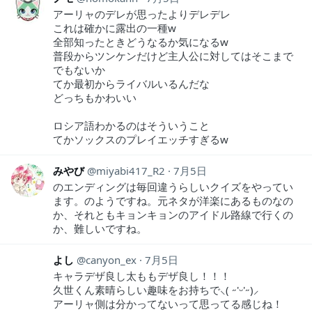
アーリャのデレが思ったよりデレデレ
これは確かに露出の一種w
全部知ったときどうなるか気になるw
普段からツンケンだけど主人公に対してはそこまで
でもないか
てか最初からライバルいるんだな
どっちもかわいい
ロシア語わかるのはそういうこと
てかソックスのプレイエッチすぎるw
みやび
miyabi417_R2
7月5日
のエンディングは毎回違うらしいクイズをやってい
ます。のようですね。元ネタが洋楽にあるものなの
か、それともキョンキョンのアイドル路線で行くの
か、難しいですね。
よし
canyon_ex
7月5日
キャラデザ良し太ももデザ良し！！！
久世くん素晴らしい趣味をお持ちで⸜( ˶'ᵕ'˶)⸝
アーリャ側は分かってないって思ってる感じね！