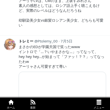
アーリャCVは、CMのまま、上坂すみれさん
素人の感想としては、ロシア語上手く聴こえるけ
ど、実際のレベルはどうなんだろうね
幼馴染美少女vs銀髪ロシアン美少女、どちらも可愛
い
トレミー
Ptolemy_00
7月5日
まさかのEDが学園天国で笑ったwww
イントロで「…？いやまさかな…」ってなって、
hey hey hey…が始まって「ファッ！？？」ってなっ
たわw
アーリャさん可愛すぎて尊い
ホーム
最新
メニュー