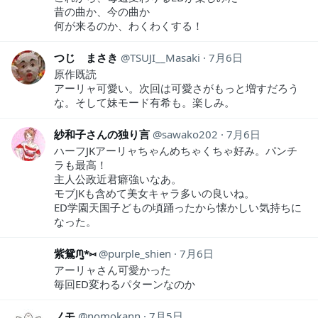
昔の曲か、今の曲か
何が来るのか、わくわくする！
つじ まさき
TSUJI__Masaki
7月6日
原作既読
アーリャ可愛い。次回は可愛さがもっと増すだろう
な。そして妹モード有希も。楽しみ。
紗和子さんの独り言
sawako202
7月6日
ハーフJKアーリャちゃんめちゃくちゃ好み。パンチ
ラも最高！
主人公政近君癖強いなあ。
モブJKも含めて美女キャラ多いの良いね。
ED学園天国子どもの頃踊ったから懐かしい気持ちに
なった。
紫鴛ᙏ̤̫*⑅
purple_shien
7月6日
アーリャさん可愛かった
毎回ED変わるパターンなのか
ノモ
nomokann
7月5日