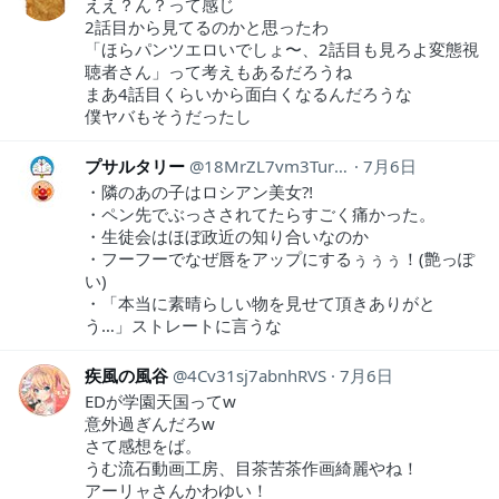
ええ？ん？って感じ
2話目から見てるのかと思ったわ
「ほらパンツエロいでしょ〜、2話目も見ろよ変態視
聴者さん」って考えもあるだろうね
まあ4話目くらいから面白くなるんだろうな
僕ヤバもそうだったし
プサルタリー
18MrZL7vm3TurkZ
7月6日
・隣のあの子はロシアン美女⁈
・ペン先でぶっさされてたらすごく痛かった。
・生徒会はほぼ政近の知り合いなのか
・フーフーでなぜ唇をアップにするぅぅぅ！(艶っぽ
い)
・「本当に素晴らしい物を見せて頂きありがと
う…」ストレートに言うな
疾風の風谷
4Cv31sj7abnhRVS
7月6日
EDが学園天国ってw
意外過ぎんだろw
さて感想をば。
うむ流石動画工房、目茶苦茶作画綺麗やね！
アーリャさんかわゆい！