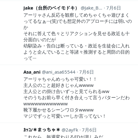
Jake（台所のベイモドキ）
Jake_Baymodoki
7月6日
アーリャさん反応を観察してめちゃくちゃ遊びまく
ってるなぁ···(笑)でも想定外のアプローチには弱いの
か
それに答えて色々とリアクションを見せる政近も十
分面白いのだが
幼馴染み・告白は断っている・政近を生徒会に入れ
ようと企んでいること等諸々推測すると周防の目的
って···
Asa_ani
ani_asa65544
7月6日
アーリャちゃんめっちゃ可愛い！！
主人公のこと超好きじゃんwwww
主人公との掛け合いずっと見てられるww
そのうちお前ら早く付き合えって言うパターンだわ
wwwwwwwwwwww
靴下履かせるシーンワロタwwww
マジでずっと可愛いーしか言ってない！
ｶｯｺ/＊まっちゃ＊
2ayFk
7月6日
これから、毎週変わりるEDが楽しみだ