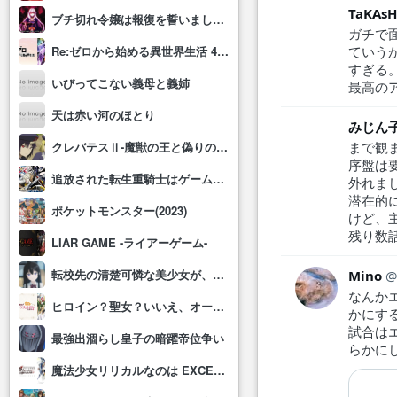
TaKAsH
ブチ切れ令嬢は報復を誓いました。 ～魔導書の力で祖国を叩き潰します～
ガチで
ていう
Re:ゼロから始める異世界生活 4th season
すぎる
いびってこない義母と義姉
最高の
天は赤い河のほとり
みじん
まで観
クレバテスⅡ-魔獣の王と偽りの勇者伝承-
序盤は
追放された転生重騎士はゲーム知識で無双する
外れま
潜在的
ポケットモンスター(2023)
けど、
残り数
LIAR GAME -ライアーゲーム-
転校先の清楚可憐な美少女が、昔男子と思って一緒に遊んだ幼馴染だった件
Mino
なんか
ヒロイン？聖女？いいえ、オールワークスメイドです(誇)！
かにす
試合は
最強出涸らし皇子の暗躍帝位争い
らかに
魔法少女リリカルなのは EXCEEDS Gun Blaze Vengeance