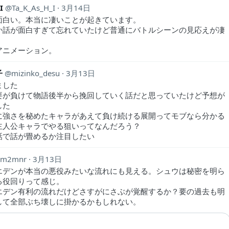
I
Ta_K_As_H_I
3月14日
面白い。本当に凄いことが起きています。
か話が面白すぎて忘れていたけど普通にバトルシーンの見応えが凄
。
アニメーション。
子
mizinko_desu
3月13日
ました
要が負けて物語後半から挽回していく話だと思っていたけど予想が
した
に強さを秘めたキャラがあえて負け続ける展開ってモブなら分かる
主人公キャラでやる狙いってなんだろう？
話で話が畳めるか注目したい
m2mnr
3月13日
エデンが本当の悪役みたいな流れにも見える。シュウは秘密を明ら
る役回りって感じ。
エデン有利の流れだけどさすがにさぶが覚醒するか？要の過去も明
して全部ぶち壊しに掛かるかもしれない。