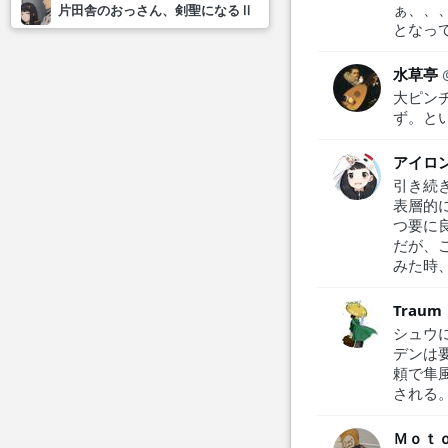
ぁ、、
片田舎のおっさん、剣聖になるⅡ
となっ
水草亭
大ピン
ず。と
アイロ
引き続
表層的
つ要に
だが、
みた時
Trau
シュウ
デンは
頼で隼
される
Ｍｏｔ