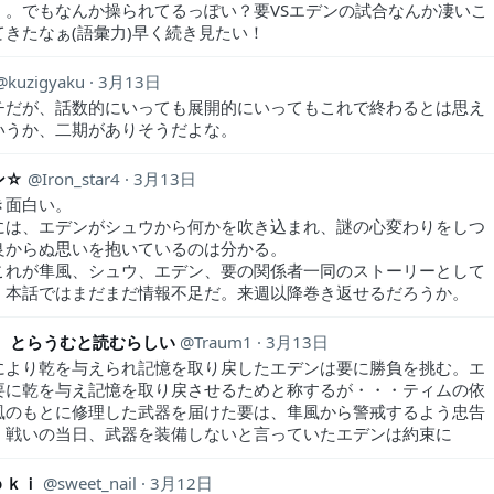
、。でもなんか操られてるっぽい？要VSエデンの試合なんか凄いこ
てきたなぁ(語彙力)早く続き見たい！
kuzigyaku
3月13日
チだが、話数的にいっても展開的にいってもこれで終わるとは思え
いうか、二期がありそうだよな。
ン☆
Iron_star4
3月13日
き面白い。
には、エデンがシュウから何かを吹き込まれ、謎の心変わりをしつ
良からぬ思いを抱いているのは分かる。
これが隼風、シュウ、エデン、要の関係者一同のストーリーとして
、本話ではまだまだ情報不足だ。来週以降巻き返せるだろうか。
m とらうむと読むらしい
Traum1
3月13日
により乾を与えられ記憶を取り戻したエデンは要に勝負を挑む。エ
要に乾を与え記憶を取り戻させるためと称するが・・・ティムの依
風のもとに修理した武器を届けた要は、隼風から警戒するよう忠告
。戦いの当日、武器を装備しないと言っていたエデンは約束に
ｏｋｉ
sweet_nail
3月12日