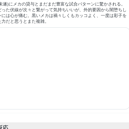
(未遂)にメカの貸与とまだまだ豊富な試合パターンに驚かされる。
だった伏線が次々と繋がって気持ちいいが、外的要因から闇堕ちし
ンには心が痛む。黒いメカは禍々しくもカッコよく、一度は彩子を
た力だと思うとまた複雑。
反応