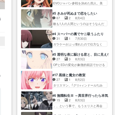
自分… プラネット・ウィズ展開
て… ターニャのリアクションと
EVOジャパン参戦を決めた四人。美
が絡む政治の話かつ色々な用
アツいな「騎士狩猟… 麦茶どこ
いうかころころ表…
緒の母… この作品に唯一足りな
語… 第５話をprimevideoで視聴
ろかタイトル通り麦茶の出涸らし
いと思ってた(無くて… 見た目は
しまし… 前回同様『イノセン
#5 きみが死ぬまで恋をしたい
ぐ… 第５話をABEMAで視聴しま
気品溢れてるのに中身は…美緒マ
ス』を含む押井・神山版… 第５
67
2
8月4日
う
した。視聴に… 復讐に燃える吸
マ… テーマ：格ゲー大会に行く
話「EPISODEラストの母親の気持…
流
敵も1人の人間というのはそうなんだ
血鬼兄弟の弟ですいいキャラ…
には？感想は、美… 大会を前に
れ
けど状… もう着れないからって
クリスタ皇女が“萌え”なのでこの娘が
格ゲー熱が高まる一方、百合の
どういう意味だろうな… ミミを
開
皇帝… ウサギ好きそうな王女殿
#4 スーパーの裏でヤニ吸うふたり
本… 東京で開催される格ゲー大
人間に戻して欲しいでも自分達が代
下がかわいい。幼馴… ついに始
31
1
7月30日
会に参加すること… Japanに向け
わ… ご視聴ありがとうございま
まった狩猟祭。エルナの活躍で上
ガラケーがぶっ壊れたので仕方なく
て外泊届にサインをもらっ… 長
した見るたびに切… 誰かと思っ
位…
スマホに… 佐々木さんとは同い
崎から大会のために東京へ!/でも観光
たらちゅー先輩か。しれっと相
年くらいに思ってたけど… やは
よ… 旅の支度全部やってくれる
#5 透明な夜に駆ける君と、目に見えない
方… 第５話感想：コ□した相手に
り出オチ感が否めず、エピソードの
先輩、なんだかん… 第５話をｄ
27
3
8月3日
も家族や…､戦… つらい回だ……
打率… 田山さんが佐々木さんに
アニメストアで視聴しました。視…
OPとEDの変化が象徴的前話でかける
つらすぎる……。エスタ先輩…
沼っていく…こんな… 佐々木さ
には… 小春の透明なモヤのかか
今週のシーナとミミも可愛かった2人
ん、腕フェチなんですね笑最近ま
った世界。どんな女… そうか、
の関係… 確かに相手にも家族や
#17 黒猫と魔女の教室
)
じ… 佐々木がガラケーからスマ
こんな風に見えてるのかぁ。かけ
大切な人はいるけど、… 白シャ
27
1
8月2日
ホに変えるって、… もうドラマ
る… 完全な両片思いになりまし
ツが作業着みたいなもんなんですか
タリスマン、｢グリ○ィンドール!!｣み
版孤独のグルメファンコンテン
たねぇ…OPとE… 余計な物は描
ね…
た… 最初の障害ゴーレムを全員
ツ… 「お腹冷えちゃわない？
かず白く靄がかった小春ちゃ
で力を合わせて倒… アリアはホ
佐々木さんの優しさ… 先行で見
#6 無職転生Ⅲ ～異世界行ったら本気だ
ん… 光も感じない完全な盲目な
ントスピカが大好きだよね。ツ
た時より2人のやり取りに癒しを
15
2
8月3日
んやね…おめかし… 母役に能登
ン… 一等級ポテンシャルのアリ
感… ABEMA版の7〜8話佐々木が
」、という事で、もうエリスと再会
さんって禁じ手使ってきたー！
アちゃん可愛くて… そういや、
実年齢以上…
か？っと… サラの再登場によっ
E… 今回は小春視点も描かれてい
アリアは能力は最上級のくせに、
てルーデウスの成長が確… 人間