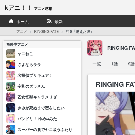
kアニ！！
アニメ感想
ホーム
最新
アニメ
RINGING FATE
#10「消えた彼」
放映中アニメ
RINGING F
ヤニねこ
一覧
1話
9話
さよならララ
名探偵プリキュア！
RINGING F
令和のダラさん
乙女怪獣キャラメリゼ
きみが死ぬまで恋をしたい
バンドリ！ ゆめ∞みた
スーパーの裏でヤニ吸うふたり