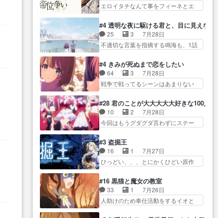
だよ… 俺らの汗拭きそりゃいや
家庭事情は複雑。食事とか隼人が親
エロイタチなんて事をフィーネとエ
て有利な講話条件を引き出すた
だろwwバトー＆ト… イノセンス
身…
リーにア… アルも気付かなかっ
め… コンコルド効果に油を注ぐ
の元となった回だけど、ガイノ
た事を…フィーネは自分… モン
ターニャの勝利軍… 犠牲を払っ
#4 透明な夜に駆ける君と、目に見えない
イ… アダム・リンクやジェイム
スターを呼ぶ笛？黒幕は狩猟祭とは
ても良いならお前たちが前線へ
25
3
7月28日
スン(教授)型サ… アンドロイドも
関係… 平凡な少女に見える眼鏡w
行… 戦闘がアッサリし過ぎじゃ
不適切な言葉を指摘する鳴海も、1話
おっさんの汗を拭くのは嫌や…
眼鏡属性は持ち合… 神アニメ、
ない？戦争がメイ…
では冬… かけると鳴海のやり取
押井守監督のイノセンスの土台にな
ケテーイ！「騎士狩猟祭、前夜
り微笑ましいw良い奴… どう接し
ったエピ… コミカルなのにも慣
#4 きみが死ぬまで恋をしたい
の… フィーネがアルノルトに活
ていいのかわからず戸惑うかける
れてきました。１話でし… ロボ
64
3
7月28日
躍してもらいたが… 第４話を
も… 盲目だと相手の表情も分か
ットの反乱は今となっては良くある
戦争で戦ってるシーンはあまりない
ABEMAで視聴しました。視聴
らないからどう思… 今期のバッ
話し…
とはいえ… 前回までにあまり見
に… 第４話、アルとフィーネの
クナンバーみたいなOPアニメ。
れなかったようなシーナ… ミミ
２度目のデート出… マジできな
#28 君のことが大大大大大好きな100人の
… 初デートで冬月を笑わせよう
の存在で揺らぐ14クラス約束された
臭いぞ帝位争い。姉からの刺客
10
2
7月28日
とする姿も冬月… 特に大きな事
死… ミミの秘密をあっさり受け
を… ふぃーねと町の様子を見に
今回はもうグダグダ言わずにステー
件やイベントが起きるでもな
入れたのは拍子抜… 蘇生魔法っ
行ったら町中で窃…
ジを見た… 君のことが大大大大
く… 初デートで冬月を笑わせよ
て下衆い国なら進退窮まったら
大好きな１００人の彼女… 100カ
うとする姿も冬月… 3話までは主
#3 盗掘王
手… 蘇生魔法ヤバイけどミミい
ノ版ラブライブ！？こういうのは
人公がどうでもいいことでず
16
1
7月27日
なかったら詰んで… アニメオタ
人… 俺、みんなのレッスン動画
っ… 花火購入に浅草へ…行き当
ひっどい、、、とにかくひどい原作
クあるある：作中に花が登場す
をDVDが焼きき… アナウンス役
たりばったり訪問…
が俺レベ… 一般人が巻き込まれ
る… ご視聴ありがとうございま
で出演いたしましたみんなの
ることもあるのか結構面… 久野
した！アリとセイ… ごめん、そ
#16 黒猫と魔女の教室
ア… 恋太郎ファミリーがガチで
美咲さんと言えば幼女！アイマスの
ういう話がしたい作品じゃない
33
1
7月26日
アイドルに挑戦！… ギャグギャ
市原… 遼河は目的の為には人命
の… 第４話感想：その口止め効
人助けのため奉仕活動をするイオと
グしくもド直球で泣ける回来た
も軽視するタイプの… 4つのスキ
果あるかな？ミミ…
カストル… スピカも大概怖がり
な… 【完全初見】100カノ
ルが揃う。広い墓を捜索中、遼
だけど、カストルが更に… イオ