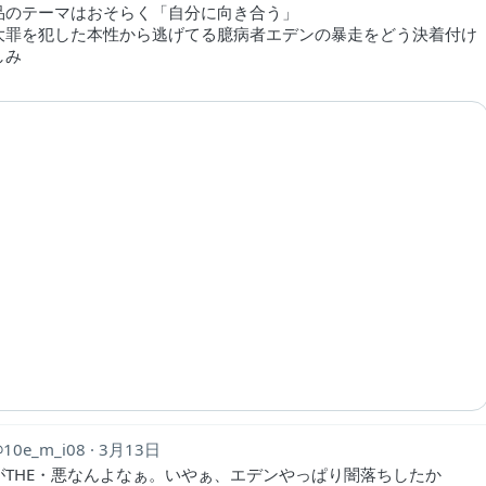
品のテーマはおそらく「自分に向き合う」
大罪を犯した本性から逃げてる臆病者エデンの暴走をどう決着付け
しみ
10e_m_i08
3月13日
がTHE・悪なんよなぁ。いやぁ、エデンやっぱり闇落ちしたか