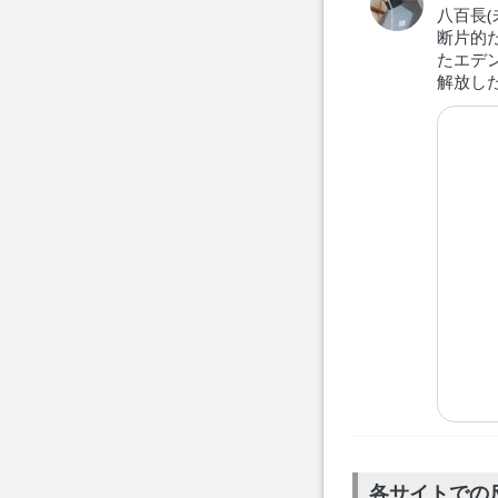
八百長
断片的
たエデ
解放し
各サイトでの