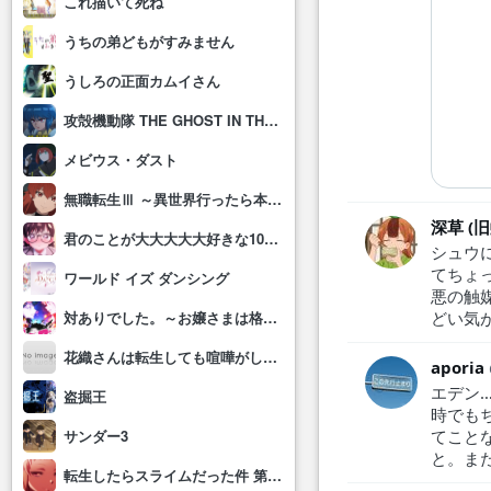
これ描いて死ね
うちの弟どもがすみません
うしろの正面カムイさん
攻殻機動隊 THE GHOST IN THE SHELL
メビウス・ダスト
無職転生Ⅲ ～異世界行ったら本気だす～
深草 (
君のことが大大大大大好きな100人の彼女(第3期)
シュウ
てちょ
ワールド イズ ダンシング
悪の触
どい気
対ありでした。～お嬢さまは格闘ゲームなんてしない～
花織さんは転生しても喧嘩がしたい
aporia
エデン
盗掘王
時でも
てこと
サンダー3
と。ま
転生したらスライムだった件 第4期