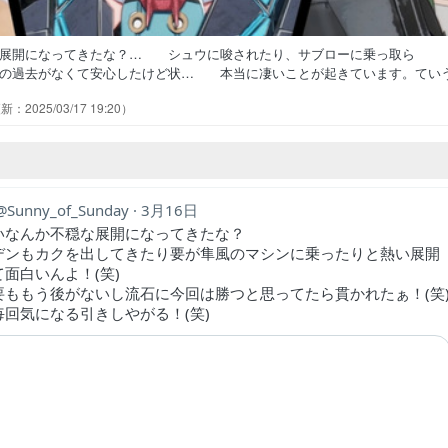
な展開になってきたな？… シュウに唆されたり、サブローに乗っ取ら
の過去がなくて安心したけど状… 本当に凄いことが起きています。てい
負けて物語後半から挽回していく… なんかエデンが本当の悪役みたいな
2025/03/17 19:20
の熱い展開来た新たな核は登場する… 直感を信じ芯が強い要と周りに流さ
THE・悪なんよなぁ。いやぁ、エ… 大ピンチだが、話数的にいっても展
Sunny_of_Sunday
3月16日
いなんか不穏な展開になってきたな？
デンもカクを出してきたり要が隼風のマシンに乗ったりと熱い展開
面白いんよ！(笑)
要ももう後がないし流石に今回は勝つと思ってたら貫かれたぁ！(笑
毎回気になる引きしやがる！(笑)