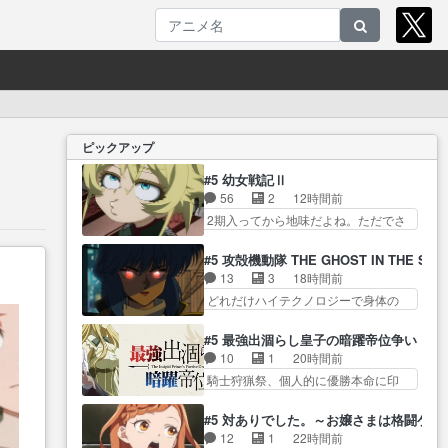
ピックアップ
#5 幼女戦記Ⅱ
56
2
12時間前
2期入ってから地味だよね。ただでさ
え幼女… 「餌になってもらわね
ばならぬ」って言葉に… ゼート
#5 攻殻機動隊 THE GHOST IN THE SHE
ゥーア左遷によって参謀本部の連携
13
3
18時間前
が… 緊張感ある戦闘描写とギャ
どれだけハイテクノロジーで身体の
グ今週の『有能な… 知識が必要
価値がフ… ジャミングも伏線に
なセリフや描写が大好き『アン
なるかと思った回想シー… フチ
#5 最強出涸らし皇子の暗躍帝位争い
ド… ターニャの直属の上司にな
コマだいぶ理性持ち始めた。この世
10
1
20時間前
ったのは僅かな希… 負ける戦争
界の… 原作読んだのもう何年も
騎士狩猟祭、個人的に優勝本命に印
が無理ゲー化していくのが面白
前なのに、覚えてる… コイルの
を付けた… 細かい設定を考える
い… ゼートゥーワが左遷、しか
汚職を突き止めるべくバトーの指
のが面倒な時は古代魔法… エル
もスパイによって… ゼートゥー
#5 対ありでした。～お嬢さまは格闘ゲ
導… やまとん1号はどこの部分で
ナがチートすぎる笑アルは最初から
アが東部に左遷ターニャにとっ
12
1
22時間前
使うのだろう？… 日本とロシア