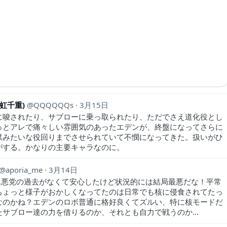
旧虹千重)
QQQQQQs
3月15日
に唆されたり、サブローに乗っ取られたり、ただでさえ道化役とし
っとアレで痛々しい雰囲気のあったエデンが、終盤になってさらに
媒みたいな役回りまでさせられていて不憫になってきた。扱いがひ
がする。かなりの主要キャラなのに。
aporia_me
3月14日
…悪党の過去がなくて安心したけど状況的には結局最悪だな！平常
ちょっと様子がおかしくなってたのは日常でも核に侵食されてたっ
なのかね？エデンのロボ普通に格好良くてズルい、特に核モードだ
たサブロー達の力を借りるのか、それとも自力で戦うのか…