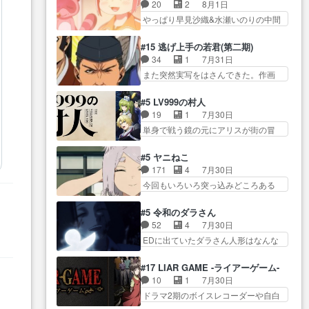
も1日お疲れ様でした～───昨晩～
ーン＿!!­­--­­--­… それだけでええや
20
2
8月1日
所で日々を送る鬼… 「お前(鬼夜
今… 幼女に拾われたお市ちゃん
ん！！しかし、ビオラが仕…
やっぱり早見沙織&水瀬いのりの中間
叉)が凄いのではなく客が凄い…
の恩返し。化け猫… 役にて出演
層は上… あれ光って漫研入るこ
田楽と猿楽の獅子舞勝負。鬼夜叉は
させていただきました。ジョア
とになってたんだっけ… 登場人
猫の動き… 登場人物の我が強
#15 逃げ上手の若君(第二期)
ン… トイ・ストーリーみたいな
物が増えてわいわいしたところが好
い。新しい獅子舞に拘って… 第
34
1
7月31日
始まり。流石に除… 猫相手にな
き… 初コミティアで２０冊刷り
５話をprimevideoで視聴しまし…
また突然実写をはさんできた。作画
んでそんなに…と思ったらそう
は妥当だよね。俺… 藤森さんの
リソース… やるべきことが逃げ
い… いつもと違って少し良い話
ママ向けの漫画で、また涙腺
る事と分かると水を得た… 30歳
化け猫は油が好物… 今回はあか
#5 LV999の村人
が⋯… 〜漫画に「想い」をこめ
まで童貞だと魔法使いになれるとい
やし1体のみで15分。金持ちの…
19
1
7月30日
よう｣娘に漫画であ… 何回この作
う… こっちの諏訪の三大将もま
今更だけど霊が性行為で祓えること
単身で戦う鏡の元にアリスが街の冒
品に泣かされるのだろう。光が
たクセが強いw色… 頼重が完全に
は何とな…
険者率い… 鏡浩二はゲーム世界
藤… ホテル泊まってコミティア
ブレーンだよね毎回敵キャラ
に飲み込まれた転生者と… みん
っていいなあ。同… コミティア
#5 ヤニねこ
が… 弧次郎「欲を我慢して強く
なががんばってくれたアリスの父ち
参加のしおりを徹夜で作る先生
171
4
7月30日
なれるなら大飯食… 変化球な演
ゃん… 成長限界が999である村人
(… お母さん、娘にあんな漫画描
今回もいろいろ突っ込みどころある
出も交えながらの状況説明が本
と定めた上位存… 大規模バトル
かれたら泣いち…
回だった… ヤクのクワガタ取り
当… LOで参加させていただきま
シーンなのに会話してばっか
の話が尋常じゃない雰囲… 妹子
した！最終的に… この高らかな
#5 令和のダラさん
り… やっぱり勇者より強かった
ちゃんの恋愛話をしたり、タバコを
DT宣言、合田一人に通じるも…
52
4
7月30日
か笑統率力LV9… 普通の人間の親
生産… ここうっすら思ったこと
この作品は近年稀に見るおっさんキ
EDに出ていたダラさん人形はなんな
子やーん総務課長と娘の女子…
ズバリ言ってくれて… おかし
ャラの充…
んだと… 『ダラさんと呼ぶ者が
これがこの世界の仕組みか‥Lv200帯
い、さわやかだ 世話好きの陰に支
生まれた日』をダラさ… 陰惨な
の… そのために役割を超越する
#17 LIAR GAME -ライアーゲーム-
配… ヤクねこのクワガタ取りの
過去がきっちり現代に継承されてい
者の出現させるた… アリスのお
10
1
7月30日
話見て切なくなっ… 普段は選別
る… ダラさんと姉弟の母との出
陰で他の勇者達も共闘してくれ魔…
ドラマ2期のボイスレコーダーや自白
された4～600レスを2,30… 隠し
会いの話やはりダ… ダラさんの
ゲーム… ヨコヤは人間の弱い所
方が密売人のそれww唐突な作画力の