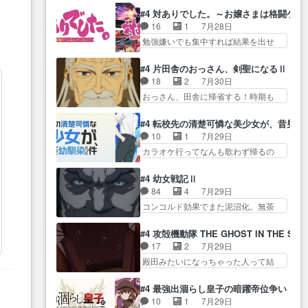
過去話も佳境…げに恐ろしいは
をつくのが抜群に上手… 昼の国
正… なんか今日はかなり一瞬で
#4 対ありでした。～お嬢さまは格闘ゲ
人… 第５話感想：２人の過剰な
の奴らも馬鹿が多いが、夜の国も同
終わっちまったっ… 先週と比べ
16
1
7月28日
貢ぎ物?の礼とし… 第５話感想：
じ… ご視聴ありがとうございま
てまだまともに見えた。4話は過…
勉強嫌いでも集中すれば結果を出せ
姉のお誕生会にダラさんを招
した来週もよろし… 握った◯治
る美緒が… 毎晩スト６対戦を楽
待… 部分的に時系列が4話と入れ
郎（中の人的に）仲間であるプ
しむ４人。だが、期末試… どん
替わってるのね… こんなデカイ
#4 片田舎のおっさん、剣聖になるⅡ
レ… ヨコヤの頭の回転の速さと
なゲームも相手が強すぎるとやる気
のどうやって運ぶんだよ！？
18
2
7月30日
人間の心理を利用… 夜の国のヨ
無く… テーマ：テスト勉強と大
姉… ダラさん、人型形態にもな
おっさん、田舎に帰省する！時期も
コヤ支配がますますひどく……。
会感想は、美緒がテ… すげーー
れるんか!?w髪…
時期だし… じいさん、ベリル、
… ヨコヤは飴と鞭で夜の国の独
ーーーーーーー良い……。女性声
副団長、年長者が強い順… 底知
裁支配を強化、… やはりヨコヤ
#4 転校先の清楚可憐な美少女が、昔男
優… 深夜の格ゲー対戦よりテス
れない爺さんには夢が詰まってると
いいですね。昼の国が勝てる
10
1
7月29日
トの方がよっぽど… 真剣に授業
思う… クルニ、ヘンブリッツ、
流… 役で出演いたしました。次
カラオケ行ってなんも歌わず帰るの
を受けて、夜は珠樹の部屋で格
ミュイと一緒におっ… 帰省、お
回も緊張が止まり…
かよハン… 春希ちゃんの私服、
ゲ… 来たる定期テストに向けて
供ヒロインはクルニ。順番的には
めっちゃ可愛いぞ！！！… どう
勉強会！美緒ちゃ… 受験勉強と
#4 幼女戦記Ⅱ
確… 父親から手紙が来た。サー
やらあの女優さんが春希のお母さん
戦闘の2択なら戦闘を選ぶ娘w
84
4
7月29日
ベルボアの退治の… ここでヘン
のよ… 春希ちゃん姫ちゃんに野
美… 勉強嫌いでバトルを選ぶっ
コンコルド効果でまた泥沼化。無茶
ブリッツくんが同行するのが変
菜の子も凄え可愛い… 隼人くん
て、ひぐらしの沙…
振りに奇… ルーデルドルフ中将
で… ・ベリル、実家に帰ること
のスマホを買いに行ってたけど完
自らが行う煙草と葉巻は… ブロ
に・ベリルはミュ… おっさんの
#4 攻殻機動隊 THE GHOST IN THE SHE
全… 第４話をU-NEXTで視聴しま
グを更新しました!!宜しければ、是
親となるとお爺ちゃんだよね孫
17
2
7月29日
した。視聴… スマホを買うた
非… 計画通りにはいかないね笑
扱… ・ベリル、実家に帰ること
殿田みたいになっちゃった人って結
め、都心で待ち合わせをした…
やり遂げた(ほぼ… 今回もターニ
に・ベリルはミュ…
構会社に… バトーがカッコいい
OP曲きっかけで見始めてたけどなん
ャに不都合なことがあったり
と思ってたら、トグサが… あの
だかん… いきなりシリアス展開
#4 最強出涸らし皇子の暗躍帝位争い
し… 白髪の男性が語った家族を
見た目もうただのロボでしかないん
ぶち込んでくるじゃん… 春希の
10
1
7月29日
失った喪無感が、… 連邦に対し