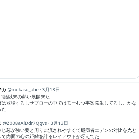
ジカ
mokasu_abe
3月13日
！1話以来の熱い展開来た
核は登場するしサブローの中ではモーむつ事案発生してるし、かな
った
ま
Z008aAlDdr7Qgvs
3月13日
信じ芯が強い要と周りに流されやすくて臆病者エデンの対比を光と
して内面の心の距離を計るレイアウトが冴えてた