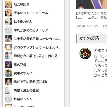
幼女戦記Ⅱ
おいおいなんか不穏
天幕のジャードゥーガル
れ… エデン…悪党
LV999の村人
か話… 序盤は要が
2025/03/17 19:20
れにも… 1話以来
手札が多めのビクトリア
やすく… シュウが
的にい…
Xでの反応
二十世紀電氣目録-ユーレカ・エヴリカ-
グロウアップショウ ～ひまわりのサーカス団～
アポロ
おいお
透明な夜に駆ける君と、目に見えない恋をした。
でもエ
鬼の花嫁
もあって
しかし
黄泉のツガイ
ほんと
逃げ上手の若君(第二期)
黒猫と魔女の教室
鉄鍋のジャン！