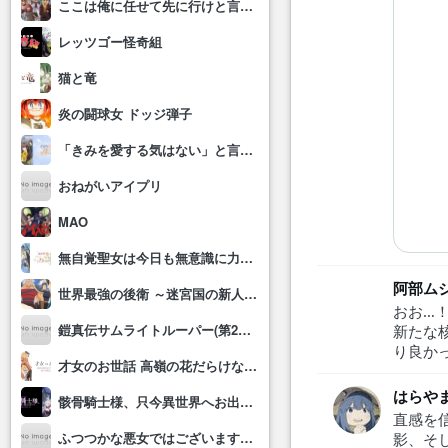
ここは俺に任せて先に行けと言ってから10年がたったら伝説になっていた。
レッツゴー怪奇組
猫と竜
炎の闘球女 ドッジ弾子
「きみを愛する気はない」と言った次期公爵様がなぜか溺愛してきます
おねがいアイプリ
MAO
無自覚聖女は今日も無意識に力を垂れ流す
阿部ム
世界最強の後衛 ～迷宮国の新人探索者～
おお…
鎧真伝サムライトルーパー(第2クール)
新たな
り良か
才女のお世話 高嶺の花だらけな名門校で、学院一のお嬢様(生活能力皆無)を陰ながらお世話することになりました
はらや
骸骨騎士様、只今異世界へお出掛け中Ⅱ
直感を
ふつつかな悪女ではございますが～雛宮蝶鼠とりかえ伝～
影、そ