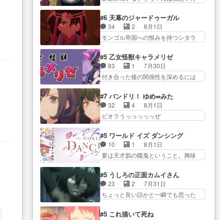
学校に通う事にな… プレゼント
ムをする…
イだった… アサが置かれた立場
活… 探偵じゃなかったの！？ク
攻撃ヤバすぎるwwwヴァイオ
や気持ちを汲んで熱くな… 屋敷
レアさん探偵すぎ… 突然のポア
#6 天幕のジャードゥーガル
レ… 玲夜さまサプライズの、こ
にアサはいなかった逆にガブちゃん
ロクイズは草なんよ。んで、あ
34
2
8月1日
れまでの柚子ちゃ… 玲夜から柚
はい… 影森の当主が際限なくツ
ん… 今回からついにくれあが探
モンゴル帝国への恨みを持つシタラ
子へ17年分の誕生日&を未来に…
ガイを増やせるのに… 今回はも
偵事務所の仲間に…
を信じた… 回想が淡々と語られ
「​​13歳の柚子ちゃんへ…もう中学生
うガブちゃんさんの悲鳴にも似た
るのだけどいつの間にか… オゴ
な… 梅原の人が18歳になるまで
#5 乙女怪獣キャラメリゼ
怒… ユルと戦った時から伏線が
タイの妃になってもその心は晴れ
の誕生プレゼン… なよなよした
83
1
7月30日
張られていたのが… しかしアサ
ず、モ… ドレゲネの過去、宝石
男（cv石田彰）梅ちゃんがた…
付き合った後の関係性を深めるには
は、兄様に会いたいbotだと思…
だった彼女が人になり… ドレゲ
ヒロイン… 来夢ちゃんがキング
ツガイには優しい筈のガブちゃん、
ネの過去、、辛かった、、あのジャ
コングなのいい味付けだ… ずっ
アキオの… 色々とひっかけがあ
#7 バンドリ！ ゆめ∞みた
タ… 年上旦那が良い人でも、女
とメスってて何この可愛い生物。ク
って、最終的に嫌な終わ… ゴン
32
4
8月1日
は宝石でただ笑っ… ダイルの儀
ラス… 付き合い始めたら始めた
ゾウが従える大量のツガイに何事か
ビオラうっっっっっぜ
式の神々しさたるや。一気に空
でまた違った悩みが… と一歩ず
と思…
ぇ！！！！！！！！後… あられ
気… ドレネゲの辛い過去には同
つ踏み出す黒絵ちゃん微笑ま新汰
ちゃん、僕っ子になってから取り戻
情の言葉しか…シ… 奥様に悲し
#5 ワールド イズ ダンシング
の… ツインテールが可愛いお茶
し… ビオラが悪魔すぎて気分が
い過去…萌え袖が可愛いね、と
10
1
8月1日
目な妹ちゃんです… しかも過去
悪くなってきたこ… 声優まとめ
思… ドレゲネとシタラ、2人だけ
要は天才肌の餓鬼ということ。興味
も重いんかいかつては自分に自
ました(７話まで)仲町あられ/… ビ
の同盟が結成さ…
を惹かれ… 父の観阿弥と袂を分
信… リップを塗ってらっしゃる
オラの策略がバッチリ嵌って最高
かった？鬼夜叉が田楽の… 猿楽
からかしらお顔が… 黒絵「怪獣
#5 うしろの正面カムイさん
wwwこ… 自信あれば評価なんて
の鬼夜叉と田楽の増次郎。小さない
に憧れるのはいいけど自分自身
23
2
7月31日
気にしないし、充実し… ・バー
ざこ… 着眼点は良くとも、先鋭
が… 素の自分はどちらなのかは
ちょっと良い話かと一瞬でも思った
チャルだけど、みゅーたいぷ初ライ
的すぎるのか。芸能… 鬼夜叉は
まだ不明だが見せ…
私が間違… ろくろ首さんも油舐
ブ… OPこんなんだっけ？と思っ
石也と共に観世座をあとにし、三
めてなかった？白雪碧さ… 今日
たら歌唱シーン… の、らいぶシ
#5 これ描いて死ね
条… 観世座を離れ、三条坊門御