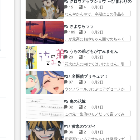
て良かった本当… 股に海豚を挟
#5 グロウアップショウ ～ひまわりのサ
… とうとうアリアと直接競う場
関係の清算が粛々と進められている
み水上バスでの会話を反芻…
15
4
8月3日
がきたこれまで… 毎度ながらの
サラ… サラとの関係に対して完
恋… OPEDとも無人バージョンか
なんやかんやで、今期はこの作品を
スピカの顔面芸推しのハナち
全に「昔の女」とし… ルーシー
ら主人公２人…
一番推し… 時給50円じゃ借金は
ゃ… クソレビュータリスマン趣
にデレるルディが完全に親バカで
減らない(^_^;サ… 葵ちゃん可愛
味ダダ漏れで好き… 期末試験が
#5 さよならララ
微… サラとは会ってほしいちゃ
すぎるな楠木ともりちゃんの
始まろうとしておりスピカは対
189
3
8月2日
んとした別れ方し… サラは未練0
ね… デフォルメされた表情が特
策… 能力鑑定胸像タリスマン氏
」が最高にお姉ちゃん面でめちゃく
だと言っていたけど人の気持
に多かったのが印… 葵＆茜の回
容姿も評価してし…
ちゃかわ… さすがに割れた窓ガ
ち… 実は結構好きなキャラモヤ
も良きでした。あの証拠写真、
ラスの弁償は求められた… 逡巡
モヤする別れ方だ… 役で出演さ
#5 うちの弟どもがすみません
ひ… 互いが互いのことを想って
を振り切ってみんなに謝ったララの
せていただきました！よろしく
23
1
8月2日
いるのにすれ違っ… 第５話をｄ
思い… 仕事に馴染めない辺り観
お… 毎クールメインヒロインを
花火は人に向けてはいけません。引
アニメストアで視聴しました。
ていて苦しいところ… ララちゃ
好きになっちゃう…
きこもり… 糸はまだ柊の顔も見
視… 葵ちゃんに〝瑞佳ちゃんと
んの事情はもう少し皆に話して良
たことなかったっけ！1… ってお
練習したい〟と言… 本当この作
#27 名探偵プリキュア！
い… ララと茉里とで初のアルバ
名前を見たんだけどあの中村大樹さ
品は「キャラ」を活かすのがう
87
3
8月2日
イト。七転八倒し… 労働するプ
ん… 糸ちゃんカッケー、色んな
ま… みずかちゃんの介入で双子
ウソノワールぷにぷにアゲセーヌか
リンセスえらい。プリンセスの
意味でwゲームが… 姉から性的興
の仲にヒビが………
わよ!!… 順当にマコトジュエルの
精… アンデケン行ってケーキ食
奮覚えてないよね？なんて言
争奪戦をやったと。… 記憶を取
べて、帰りにカメ… ララが働く
#5 鬼の花嫁
わ… テーマ：引きこもりの理由
り戻し正式に探偵事務所で働き始
事でのてんやわんや。働いて大
32
2
8月1日
感想は、久しぶり… 元ゲーマー
め… ポワロ、元ネタを解説して
変… 地道に働き人と関わる日々
この先一生俺のモノだって言ってみ
なので、はちゃめちゃ楽しく作
原作に誘導するの… くれあさん
の中に愛を見いだ…
たい笑他… 1歳からの誕生日プレ
業… 糸ちゃんと源くんの距離感
の探偵としての初事件にしてち
ゼント………とは思っ… 玲夜さ
おかしいね(*´… 糸と源ははよ好
#17 黄泉のツガイ
ょ… ・急にクイズ番組が始まっ
ん柚子に18年分の誕生日プレゼン
きおうとると言わんかい！引…
36
2
8月1日
たw・妖精ウソノ… るるかの助手
ト… 柚子は鬼龍院家から初めて
ショウくんと対等に話すためにゲー
影森家にいるアサちゃんは擬態ツガ
だった？今回が初めての探偵