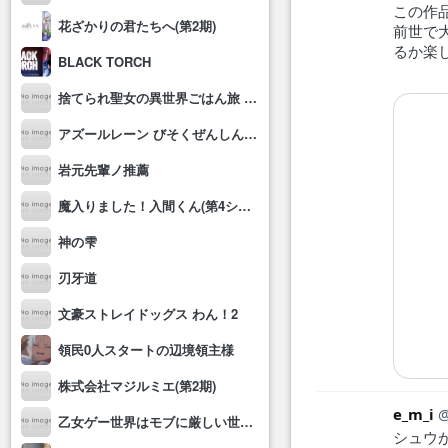
この作
花ざかりの君たちへ(第2期)
前世で
るか楽
BLACK TORCH
捨てられ聖女の異世界ごはん旅 隠れスキルでキャンピングカーを召喚しました
アズールレーン びそくぜんしんっ！にっ!!
岩元先輩ノ推薦
魔入りました！入間くん(第4シリーズ)
神の雫
刃牙道
文豪ストレイドッグス わん！2
領民0人スタートの辺境領主様
株式会社マジルミエ(第2期)
e_m_i
乙女ゲー世界はモブに厳しい世界です2
シュウ