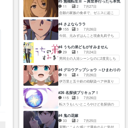
Girlfrien… 『アイドル伝説恋太郎
#5 無職転生Ⅲ ～異世界行ったら本気だ
河… 村正はそんなおどろおどろ
とカストルの共通点は、魔法の制御
ファミリー』にて「ア… 安木路
11
2
7月27日
しいエピソードあ… 気持ちよく
が出… 椋鳥の大群て…住民から
佐ウル子役で出演いたしましたクォ
念願の家族の食卓で、ゼニスに起こ
しようとしてるのはわかるけど。
迷惑がられてない？… キングコ
リ…
った奇跡… キスをせがむロキシ
… 韓国ご自慢の俺レベのアニメ
ングor進撃の巨人牡羊座のアル
ーが可愛い過ぎ！妹達へ… エリ
制作を日本に奪… 予言で正体が
#4 さよならララ
デ… スピカ・イオ・カストルと
ナリーゼの悪魔の囁きwクリフとエリ
バレる、もう騙し討ちは出来
155
3
7月26日
いう組み合わせ。… 有り余るパ
ナ… 悪魔の囁きやめてくださいw
な… 村正の墓、アニメで見ると
今回、元みずはんこと現倉丸莉子ち
ワーが制御出来ない誰かの為に
おい、1番重要… ゼニスも感情が
一杯で怖いな。ア…
ゃんが出… いや、これけっこう
力… スピカの放り込みかたが雑
出てきてて良い方向に進んで…
おもしろいかも知れん。… 王子
になってきてるな… イキりカス
#4 うちの弟どもがすみません
第５話をABEMAで視聴しました。視
様とは...本当の愛とは...なんぞ…
トルは怖がりやったかあスピカ
29
1
7月24日
聴に… クリフとエリナリーゼさ
テンポの良いボケとツッコミで笑わ
な… 鏡の世界への突入と新たな
男同士の入浴シーンなのに2度見しち
んが夫婦になり、ノ… エリナリ
せつつ、… この作品、ストーリ
依頼サブタイトル…
ゃった… 肩ひじ張って素直に言
ーゼ様相変わらずで草ルディ君釣
ーにも登場人物にも全く… 家で
葉が出てこない糸と源… 蛙を散
り… ルーデウスにシルフィエッ
#4 グロウアップショウ ～ひまわりのサ
机に向かってる時の貧乏ゆすりと
歩って逃げるよね！糸と類を助けよ
トとロキシーとの… 離れ離れに
16
4
7月26日
か、ラ… お姉ちゃんと話せ
う… 類の面倒見るのが1番大変そ
なったり別れがあったり絶望の大…
伊万里と五十鈴の幼馴染ペア仲直り
た！！！！し、また1歩進… ヒメ
う糸は誰とでも… 源くんを甘え
回だが、… 先週の雫スヴェトラ
カの最後の言葉に、ララは何を思う
させるまでの糸と周りの出来
ーナ回に続き、今回は伊… い
のだ… 息をするかのように3話ま
#26 名探偵プリキュア！
事… 源くん、甘えちゃうぞ宣
や、これ素晴らしいコメディアニメ
で視聴。2026… ララの王子様探
115
3
7月26日
言。思ったよりラブ… 糸ちゃん
だな。… 水着回なのにビキニじ
しが本格的に動き出した回。…
転スラもいいところやけど名探偵の
のまっすぐな言葉、わたしも原作
ゃない！これは時代背… 今回は
ほうがき… 特に板野サーカスは
を… 主人公が当初の目的を忘れ
推しの吾野伊万里ちゃん担当回。こ
プリキュアで見れるとは… あん
てますますヤング… でも央太と
#4 鬼の花嫁
れ… 伊万里さんの手品回であり
なはプリキュア仲間には自分が未来
親しくするのは嫌。世話を拒ん
33
2
7月25日
水着回ね。瑞佳ち… 売り上げが
から… の活躍、敵を圧倒っての
で… ゴメス（カエル）外で散歩
実際にこんな感じで運命の人に気付
上がっても借金返済へで何故か