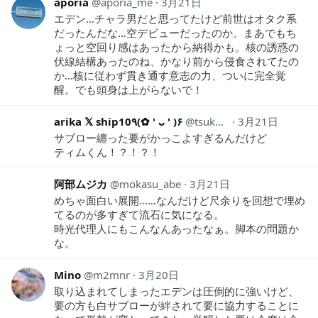
aporia
aporia_me
3月21日
エデン…チャラ男だと思ってたけど前世はオタク系
だったんだな…空デビューだったのか。まあでもち
ょっと空回り感はあったから納得かも。核の誘惑の
伏線結構あったのね、かなり前から侵食されてたの
か…核に従わず貫き通す意志の力、ついに完全覚
醒。でも頭身は上がらないで！
arika 𝕏 ship10٩(✿ ' ᴗ ' )۶
tsuka0204
3月21日
サブロー纏った要がかっこよすぎるんだけど
ティムくん！？！？！
阿部ムジカ
mokasu_abe
3月21日
めちゃ面白い展開……なんだけど尺余りを回想で埋め
てるのが多すぎて流石に気になる。
時光代理人にもこんなんあったなぁ。脚本の問題か
な。
Mino
m2mnr
3月20日
取り込まれてしまったエデンは圧倒的に強いけど、
要の方も白サブローが絆されて要に協力することに