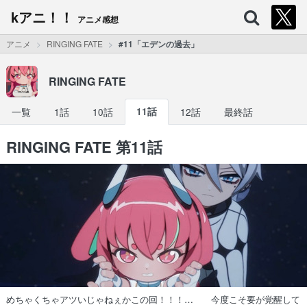
kアニ！！
アニメ感想
アニメ
RINGING FATE
#11「エデンの過去」
RINGING FATE
一覧
1話
10話
11話
12話
最終話
RINGING FATE 第11話
めちゃくちゃアツいじゃねぇかこの回！！！… 今度こそ要が覚醒して