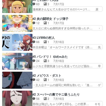
のテンポの良さが光… 呪いの人形ドジっ子すぎる
婚による妬みから色んな嫌がらせを受… 【今夜の
63
3
7月17日
しかも仲間になる… 呪いの人形がビビっとるぞ。
アニメAは…】前向き没落令嬢×こ… マウントに
漫画家さんなんて人生かけてその1ページ1… 原
今回あんまりエ…
気付かない素直な主人公大丈夫か… もうユリウス
作も読み始めたらアニメでの物語の再構築… 前向
の保護者みたい笑マウントに全… 次期公爵夫人が
きで真っ直ぐな主人公と、拗らせに拗ら… にて、
#2 炎の闘球女 ドッジ弾子
それでいいのか？と思わない… 貴族は階級社会で
落語部長役で出演させていただきまし… すげえお
12
1
7月17日
大変だ。や、やはり同性に… 第２話をU-NEXTで
もしろかった。アバンの諸星大二郎… ◤￣￣￣￣
主人公に劣らぬ個性的すぎる仲間が揃ったチ… ・
視聴しました。視聴…
￣￣￣￣￣￣￣￣￣￣名場面アイ… メンバーと部
ショッピングモールでドッジボールするな… 颯爽
室をどうにかする為に動く安海… ウケるために色
登場!因縁のライバル!善の立ち位置で… しょーも
#3 LV999の村人
んなジャンル描いてどんどん… 春の南東の空のお
な…こんなもん真面目に見たらバカ… 宿命のライ
66
1
7月16日
とめ座付近明るい星は20… 明るい現役の青春と
バルの襲撃に始まり、燃えるシチ… 早くもライバ
本日水曜は「オールワークスメイドです（誇… 先
暗い過去の情念とが良い…
ルチーム。敵もなかなかに個性… があると思った
入観に縛られない鏡の姿勢と、アリスの笑… 本日
のだがほとんど覚えていない 聖アローズ学院闘球
22:59まで！✦キャストサイン入り… 人族と魔族
#5 バンドリ！ ゆめ∞みた
部も登場し、魅力的なキ… やはり強敵に勝つには
の融合を目指す浩二…目指すもの… アリスとメノ
24
3
7月16日
特訓だよ。平仮名で呼… ライバル登場から特訓ま
ウの話から魔王軍の大規模な宣… 鏡から「アリ
ムジカと雰囲気違うから見送ってたけど面白… 早
で異常なテンポと異…
ス、共存の道はやっぱ険しいぜ… 鏡とソフトクリ
く分からせられて気持ちよくさせてほしい… あら
ーム食べるアリス凄い幸せそ… アリスの優しさと
れが偶然イベント会場に居合わせてしま… ビオラ
#2 メビウス・ダスト
浩二の揺るがない信念に思… 鏡さん、活躍する度
こいつほんま……残りの2人はビオラ… 見てて興
42
1
7月16日
に好感度爆上がりですね… ケンタウロス族面白か
奮と息苦しさを同時に感じさせるビ… ビオラちゃ
・主人公チームの描写に時間を割いた・「進… ゲ
ったですね♪タカコち…
んのお陰であられちゃんと律ちゃ… ・日本語特有
ームを勝利へ導いたアラキの先読みの能力… 急に
のぼくわたは海外版でどうなる… まさかこの作品
主人公の強火古参ファン出てきたけど何… 勝利に
#2 スーパーの裏でヤニ吸うふたり
に今期一の悪役がいたとは。… 友達との会話でフ
浮かれる面々の中、アラキは自分の能… ラムスは
56
2
7月16日
ェアリィブゥケのイベント… ・ビオラはあられを
隕石で負傷した体の部位を補修した… 次のゲーム
普段は飛ばしちゃうOPとEDも、この世界… キモ
見つけて悪だくみを策略…