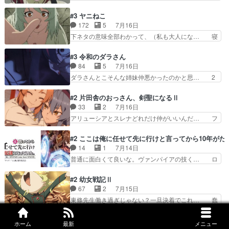
での対決のエピソード。そうなっ… ポリスホッパ
い自覚あるくせに弁えを知らない男。未… ほんと
ーの仲の良さがとても良いエン… 現状特に面白く
にヒロイン（山田/田山）のアンニュ… こんどは
#3 ヤニねこ
はない3話も大差なかったら… うーん…キャラが
そっちが機嫌わる。永遠に気づかん… 昨日は寝落
172
5
7月16日
どんどん出てくるが紹介が… お話が平坦なのよ
ちしてしまったので都合の良い女… 新卒で泣かせ
下ネタの意味全部わかって、（私も大人にな… 寝
ね。なんかこう内輪だけで…
て怒られたり煙草の匂いにがっ… 2人(1人)と近づ
ゲロってそんなヤバかったんか。じゃ、寝… 生活
く距離。別人だと思って… うん、確かに"にぶす
終わってるけど猫だから運動能力高いの… 相変わ
#3 令和のダラさん
木"だwwこんな分か… あれだけ怒り心頭の花嫁ア
らずひたすらに汚くて下品なエピソー… 最初の職
84
5
7月16日
ニメだっただけに… ドキっとするし、好きになっ
場をやめて、どうしようもなくふさ… 今回はカン
ダラさんとこそんな姉妹仲悪かったのかと思… 2
ちゃうここの田…
サイとアルちゃんが登場しました… 寝る前に「ヤ
人に染まっておるなぁ。写真立て作るの可… 日向
スすう」2話を観ました。やは… 子供達を時節柄
と薫がいつものようにダラさんのもと訪… あのユ
#2 片田舎のおっさん、剣聖になるⅡ
サッカーで悩殺、大家は獣人… この前会社の後輩
ーチューバー死んじゃったの？ ダラ… 面白くて
33
2
7月16日
が電子タバコだったのにコ… …マジかよ…酒出て
ガッツリ見てしまってたw（３話分… 伝承（過
アリューシアとスレナどれだけ仲がいいんだ… フ
きたやん…飲み方が奴に…
去）パートを小出しにしてくるの地… 姉巫女の嫉
イッセルも生徒たちにどう指導するか少し… 周囲
妬糞過ぎぃ＆ダラさんの腕特級呪… 結局この2人
の評価は高いが、ボク的には1期に引き… 女性と
#2 ここは俺に任せて先に行けと言ってから10年が
はどうなったのかな？今のダラ… ビオランテとな
握手するのにやたら警戒するおっさん… 魔術師学
14
1
7月14日
んかガンガルぽい…ていうか… このホラーコメデ
院についての更なる深掘り、硬くな… ミュイが頑
普通に面白くて良いな。ヴァンパイアの技く… ロ
ィ、だんだんとダラさんが…
張ってるんだよ。フィスも成長し… ・アリューシ
ックがチートすぎて最高や！！シアたんの… 不憫
アとスレナは喧嘩するほど仲が… ⑬汚したハンカ
な展開がなくて楽しく見れた仲間もラッ… 宮咲あ
#2 幼女戦記Ⅱ
チを綺麗にし…⑭漸くシンデ… ①フィッセルの過
かり(@miyazakiakari… はいはい、俺つえー。こ
67
2
7月15日
酷な走り込み修行に…②唯… ミュイの出自からい
いつがヒロインか？ 全てにおいて平均点を割らな
東條先生働き過ぎじゃない？一旦決着でこれ… 蠢
じめらるんじゃないかと…
いお話が動き出… 今後魔神王以上の敵がやって来
く世界、激しくはないがジワジワと進んで… 原作
ると言うこと… 癖強な口調ながら可愛いしロック
小説より好きだ。漫画の方が話は分かり… 頭の中
#2 最強出涸らし皇子の暗躍帝位争い
の秘密も知… 「ここは俺に任せて先に行けと言っ
ホーム
最新
メニュー
で話を完全にかみ砕いてる自信が無い… 四面楚歌