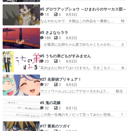
と直接競う場がきたこれまで… 毎度ながらのスピ
ラの再登場によってルーデウスの成長が確… 人間
カの顔面芸推しのハナちゃ… クソレビュータリス
関係の清算が粛々と進められているサラ… サラと
#5 グロウアップショウ ～ひまわりのサーカス団～
マン趣味ダダ漏れで好き… 期末試験が始まろうと
の関係に対して完全に「昔の女」とし… ルーシー
15
4
8月3日
しておりスピカは対策… 能力鑑定胸像タリスマン
にデレるルディが完全に親バカで微… サラとは会
なんやかんやで、今期はこの作品を一番推し… 時
氏容姿も評価してし…
ってほしいちゃんとした別れ方し… サラは未練0
給50円じゃ借金は減らない(^_^;サ… 葵ちゃん可
だと言っていたけど人の気持ち… 実は結構好きな
愛すぎるな楠木ともりちゃんのね… デフォルメさ
#5 さよならララ
キャラモヤモヤする別れ方だ… 役で出演させてい
れた表情が特に多かったのが印… 葵＆茜の回も良
189
3
8月2日
ただきました！よろしくお… 毎クールメインヒロ
きでした。あの証拠写真、ひ… 互いが互いのこと
」が最高にお姉ちゃん面でめちゃくちゃかわ… さ
インを好きになっちゃう…
を想っているのにすれ違っ… 第５話をｄアニメス
すがに割れた窓ガラスの弁償は求められた… 逡巡
トアで視聴しました。視… 葵ちゃんに〝瑞佳ちゃ
を振り切ってみんなに謝ったララの思い… 仕事に
#5 うちの弟どもがすみません
んと練習したい〟と言… 本当この作品は「キャ
馴染めない辺り観ていて苦しいところ… ララちゃ
23
1
8月2日
ラ」を活かすのがうま… みずかちゃんの介入で双
んの事情はもう少し皆に話して良い… ララと茉里
花火は人に向けてはいけません。引きこもり… 糸
子の仲にヒビが………
とで初のアルバイト。七転八倒し… 労働するプリ
はまだ柊の顔も見たことなかったっけ！1… って
ンセスえらい。プリンセスの精… アンデケン行っ
お名前を見たんだけどあの中村大樹さん… 糸ちゃ
#27 名探偵プリキュア！
てケーキ食べて、帰りにカメ… ララが働く事での
んカッケー、色んな意味でwゲームが… 姉から性
87
3
8月2日
てんやわんや。働いて大変… 地道に働き人と関わ
的興奮覚えてないよね？なんて言わ… テーマ：引
ウソノワールぷにぷにアゲセーヌかわよ!!… 順当
る日々の中に愛を見いだ…
きこもりの理由感想は、久しぶり… 元ゲーマーな
にマコトジュエルの争奪戦をやったと。… 記憶を
ので、はちゃめちゃ楽しく作業… 糸ちゃんと源く
取り戻し正式に探偵事務所で働き始め… ポワロ、
#5 鬼の花嫁
んの距離感おかしいね(*´… 糸と源ははよ好きお
元ネタを解説して原作に誘導するの… くれあさん
32
2
8月1日
うとると言わんかい！引… ショウくんと対等に話
の探偵としての初事件にしてちょ… ・急にクイズ
この先一生俺のモノだって言ってみたい笑他… 1
すためにゲームをする…
番組が始まったw・妖精ウソノ… るるかの助手だ
歳からの誕生日プレゼント………とは思っ… 玲夜
った？今回が初めての探偵活… 探偵じゃなかった
さん柚子に18年分の誕生日プレゼント… 柚子は
#17 黄泉のツガイ
の！？クレアさん探偵すぎ… 突然のポアロクイズ
鬼龍院家から初めて学校に通う事にな… プレゼン