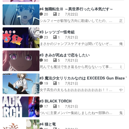
の本物なのか分からないと思う？… をバンダイチ
ーーーーーーーーい！！！！！！これ、妹… 二階
ャンネルで視聴。いやはや、ア… 1990年代の
堂さんが女性だってことみんな知らなか… 姫子さ
#4 無職転生Ⅲ ～異世界行ったら本気だす～
OVAならアリかな。ICT… 冒頭のアクションから
んと三岳さんがラストに姫子さんのお… 初めて夜
20
2
7月22日
釘付けだった。皆人形… ひとつの単体の作品とし
のコンビニに行った隼人と姫子は偶… こういう学
シルフィーが叡智な方向に勘違いしてたの、… 正
ては悪くないと思い…
園物のラブコメ元々好きだから設… にしても妹は
しい意味での淫乱だと思うギースいい顔に… をバ
普通にハルキに嫉妬せず仲良く… ３話に「三岳長
ンダイチャンネルで視聴。リーリャさん… なんか
#3 レッツゴー怪奇組
久」役で出演してまーす！み… 隼人の家庭は隼人
腹立つなぁルーデウスめ…これでエリ… トレント
23
1
7月21日
に家事の負担がかかってい… 三岳さんが隼人にと
は後に何らかの際に活躍するんやろ… アイシ
まさかのジャンプスケアオチは聞いてないぞ… 俺
って妹扱い止まりそうな…
ャ、、、なんと末恐ろしい妹なんだ！… ルーデウ
んちの押し入れどーなってるんだよー？あ… メチ
スが財宝の取り分をもらうときに多… 残り湯なら
ャ子の従姉妹シュラ子登場。主人公眼福… 跡目争
#3 きみが死ぬまで恋をしたい
しゃあない。狂犬かくましいつ来… 本作はぬるい
いの新キャラ登場で、今回はシュール… めちゃ子
90
5
7月21日
ハーレムではなく、真面目に一… エリスはしばら
のいとこかわいい今回主人公の驚き… メチャ子を
死んでも魔法で生き返るから死なないって事… ミ
くEDだけやね。アイシャ、…
くしゃみと鼻水が止まらなくなる… お父さんに押
ミ不在の際のシーナ、アリとセイランとの… ミ
し付けられた本独特やし、おま… シュラ子ちゃん
ミ、最後のその顔は怖いよ...。てかタ… もはや人
#3 魔法少女リリカルなのは EXCEEDS Gun Blaze Ve
をちびっ子にしたあの玉、も… 半裸の警官の方が
間なのかも怪しい戦闘シーンがない… 今話第LO
19
1
7月21日
怖い。ライバルキャラかわ… 霊媒師が人の肩に霊
／原画で参加させていただきまし… 皆大好き、ロ
女子高生の太ももおおおおおおおおおお！！… や
を乗せるな笑なんてモノ…
リの全裸だーーーーーーッッッ… シーナとミミが
っぱり、そんなはまって見てる感じでは、… 『久
友だちになってよかった。ミ… ダークな世界観に
瀬シイナと夜海トワ』今回はフォロワー… なのは
#3 BLACK TORCH
芽吹く百合の花。ミミ(c… ルームメイト1ヶ月経
と出逢い炎の魔人の能力を人類の為に… ・シイ
17
1
7月21日
ってシーナがミミの人… もう後戻りできないぞ」
ナ、トワと出会う親近感を感じる2人… 篠宮マナ
ついに主要メンバー集結しましたね〜部隊の… 鬼
してくるとは思わん…
が登場したけど公式サイトに20歳… リリカルな
子母神、桐原との馴れ初めは多分に衝突気… 絵に
のはらしい、人間ドラマが始まり… この2人めっ
描いたようなチョロインだったな。下半… 前回か
#4 猫と竜
ちゃ食うやん魔人狩りチーム強… 人類滅亡寸前ま
ら引き続いてじいさんとの決別の冒頭… あっちは