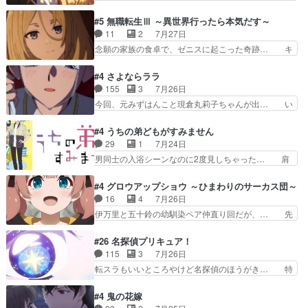
なおどろおどろしいエピソードあ… 気持ちよくし
ピカも大概怖がりだけど、カストルが更に… イオ
ようとしてるのはわかるけど。… 韓国ご自慢の俺
とカストルの共通点は、魔法の制御が出… 椋鳥の
#5 無職転生Ⅲ ～異世界行ったら本気だす～
レベのアニメ制作を日本に奪… 予言で正体がバレ
大群て…住民から迷惑がられてない？… キングコ
11
2
7月27日
る、もう騙し討ちは出来な… 村正の墓、アニメで
ングor進撃の巨人牡羊座のアルデ… スピカ・イ
念願の家族の食卓で、ゼニスに起こった奇跡… キ
見ると一杯で怖いな。ア…
オ・カストルという組み合わせ。… 有り余るパワ
スをせがむロキシーが可愛い過ぎ！妹達へ… エリ
ーが制御出来ない誰かの為に力… スピカの放り込
ナリーゼの悪魔の囁きwクリフとエリナ… 悪魔の
#4 さよならララ
みかたが雑になってきてるな… イキりカストルは
囁きやめてくださいwおい、1番重要… ゼニスも
155
3
7月26日
怖がりやったかあスピカな… 鏡の世界への突入と
感情が出てきてて良い方向に進んで… 第５話を
今回、元みずはんこと現倉丸莉子ちゃんが出… い
新たな依頼サブタイトル…
ABEMAで視聴しました。視聴に… クリフとエリ
や、これけっこうおもしろいかも知れん。… 王子
ナリーゼさんが夫婦になり、ノ… エリナリーゼ様
様とは...本当の愛とは...なんぞ… テンポの良いボ
#4 うちの弟どもがすみません
相変わらずで草ルディ君釣り… ルーデウスにシル
ケとツッコミで笑わせつつ、… この作品、ストー
29
1
7月24日
フィエットとロキシーとの… 離れ離れになったり
リーにも登場人物にも全く… 家で机に向かってる
男同士の入浴シーンなのに2度見しちゃった… 肩
別れがあったり絶望の大…
時の貧乏ゆすりとか、ラ… お姉ちゃんと話せ
ひじ張って素直に言葉が出てこない糸と源… 蛙を
た！！！！し、また1歩進… ヒメカの最後の言葉
散歩って逃げるよね！糸と類を助けよう… 類の面
#4 グロウアップショウ ～ひまわりのサーカス団～
に、ララは何を思うのだ… 息をするかのように3
倒見るのが1番大変そう糸は誰とでも… 源くんを
16
4
7月26日
話まで視聴。2026… ララの王子様探しが本格的
甘えさせるまでの糸と周りの出来事… 源くん、甘
伊万里と五十鈴の幼馴染ペア仲直り回だが、… 先
に動き出した回。…
えちゃうぞ宣言。思ったよりラブ… 糸ちゃんのま
週の雫スヴェトラーナ回に続き、今回は伊… い
っすぐな言葉、わたしも原作を… 主人公が当初の
や、これ素晴らしいコメディアニメだな。… 水着
#26 名探偵プリキュア！
目的を忘れてますますヤング… でも央太と親しく
回なのにビキニじゃない！これは時代背… 今回は
115
3
7月26日
するのは嫌。世話を拒んで… ゴメス（カエル）外
推しの吾野伊万里ちゃん担当回。これ… 伊万里さ
転スラもいいところやけど名探偵のほうがき… 特
で散歩させてたのか(*…
んの手品回であり水着回ね。瑞佳ち… 売り上げが
に板野サーカスはプリキュアで見れるとは… あん
上がっても借金返済へで何故か海… 父親のスパル
なはプリキュア仲間には自分が未来から… の活
#4 鬼の花嫁
タ教育のせいで瑞佳がヒモカス… 伊万里ちゃんの
躍、敵を圧倒ってのはおおよその流れだ… キュア