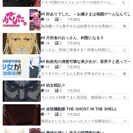
ドラマ2期のボイスレコーダーや自白ゲーム… ヨ
に見えた。4話は過…
想：２人の過剰な貢ぎ物?の礼とし… 第５話感
コヤは人間の弱い所をつくのが抜群に上手… 昼の
想：姉のお誕生会にダラさんを招待… 部分的に時
国の奴らも馬鹿が多いが、夜の国も同じ… ご視聴
#4 対ありでした。～お嬢さまは格闘ゲームなんてし
系列が4話と入れ替わってるのね… こんなデカイ
ありがとうございました来週もよろし… 握った◯
16
1
7月28日
のどうやって運ぶんだよ！？姉… ダラさん、人型
治郎（中の人的に）仲間であるプレ… ヨコヤの頭
勉強嫌いでも集中すれば結果を出せる美緒が… 毎
形態にもなれるんか!?w髪…
の回転の速さと人間の心理を利用… 夜の国のヨコ
晩スト６対戦を楽しむ４人。だが、期末試… どん
ヤ支配がますますひどく……。… ヨコヤは飴と鞭
なゲームも相手が強すぎるとやる気無く… テー
#4 片田舎のおっさん、剣聖になるⅡ
で夜の国の独裁支配を強化、… やはりヨコヤいい
マ：テスト勉強と大会感想は、美緒がテ… すげー
18
2
7月30日
ですね。昼の国が勝てる流… 役で出演いたしまし
ーーーーーーーー良い……。女性声優… 深夜の格
おっさん、田舎に帰省する！時期も時期だし… じ
た。次回も緊張が止まり…
ゲー対戦よりテストの方がよっぽど… 真剣に授業
いさん、ベリル、副団長、年長者が強い順… 底知
を受けて、夜は珠樹の部屋で格ゲ… 来たる定期テ
れない爺さんには夢が詰まってると思う… クル
#4 転校先の清楚可憐な美少女が、昔男子と思って一
ストに向けて勉強会！美緒ちゃ… 受験勉強と戦闘
ニ、ヘンブリッツ、ミュイと一緒におっ… 帰省、
10
1
7月29日
の2択なら戦闘を選ぶ娘w美… 勉強嫌いでバトル
お供ヒロインはクルニ。順番的には確… 父親から
カラオケ行ってなんも歌わず帰るのかよハン… 春
を選ぶって、ひぐらしの沙…
手紙が来た。サーベルボアの退治の… ここでヘン
希ちゃんの私服、めっちゃ可愛いぞ！！！… どう
ブリッツくんが同行するのが変で… ・ベリル、実
やらあの女優さんが春希のお母さんのよ… 春希ち
#4 幼女戦記Ⅱ
家に帰ることに・ベリルはミュ… おっさんの親と
ゃん姫ちゃんに野菜の子も凄え可愛い… 隼人くん
84
4
7月29日
なるとお爺ちゃんだよね孫扱… ・ベリル、実家に
のスマホを買いに行ってたけど完全… 第４話を
コンコルド効果でまた泥沼化。無茶振りに奇… ル
帰ることに・ベリルはミュ…
U-NEXTで視聴しました。視聴… スマホを買うた
ーデルドルフ中将自らが行う煙草と葉巻は… ブロ
め、都心で待ち合わせをした… OP曲きっかけで
グを更新しました!!宜しければ、是非… 計画通り
#4 攻殻機動隊 THE GHOST IN THE SHELL
見始めてたけどなんだかん… いきなりシリアス展
にはいかないね笑やり遂げた(ほぼ… 今回もター
17
2
7月29日
開ぶち込んでくるじゃん… 春希の家庭事情は複
ニャに不都合なことがあったりし… 白髪の男性が
殿田みたいになっちゃった人って結構会社に… バ
雑。食事とか隼人が親身…
語った家族を失った喪無感が、… 連邦に対して有
トーがカッコいいと思ってたら、トグサが… あの
利な講話条件を引き出すため… コンコルド効果に
見た目もうただのロボでしかないんだよ… 俺らの
#4 最強出涸らし皇子の暗躍帝位争い