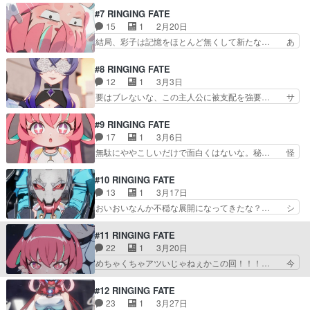
比べてチャラ男さんラブコメ編… 周りのキャラク
だか思ってたんと違う話になってきた。… このア
#7 RINGING FATE
ターの物語への持っていき方… ギルますの4話の
ニメの魅力であるポップさとエモーシ… 彩子の掘
15
1
2月20日
わけわからん魔人見た後だ… エデンお当番回続く
り下げが進むけど彩子も中々の闇の… やはりスト
結局、彩子は記憶をほとんど無くして新たな… あ
のかよｗギャグ回と見せ…
ーリーは決して悪くないと思いま… 既にもう辛い
れだけ拒んでいたサブローを受け入れて取… やは
回な予感がするぜ…エデンの渾… 関係ないけど、
り熊エピソードが強すぎて、その後はダ… 記憶
#8 RINGING FATE
逆襲のシャアの主題歌「BE… 彩子は決められた
が…と思ったがむしろエデン的には過去… そろそ
12
1
3月3日
道を歩くのが苦しかった、… 面白すぎま
ろ1人で勝てるようになりたいねぇ。… 彩子は降
要はブレないな、この主人公に被支配を強要… サ
す！！！！！おい！！！！！！！…
参してたのか。そして良くわからな… 彩子の運命
ブローに取り込まれて覚醒？した要が圧勝… 主人
の恋は狂ったエゴイストによる無… シネスコサイ
公が試合に勝つためにメットに取り込ま… 暴走初
#9 RINGING FATE
ズの映像が迫力が有り効果的特… なんだか成長し
号機みたいだな取り込まれモード。サ… とりあえ
17
1
3月6日
ている。でもこれは読まなき… 要の不気味な付き
ずあのサブローの白と黒？のあれは… 等身が上が
無駄にややこしいだけで面白くはないな。秘… 怪
まといのおかげで、日常が…
った要はもっと色気を強調するか… 生前から自由
しいお姉さんは別エリアの上位選手なのか… みゆ
を奪われてた要にとってはどん… サブローの精神
きち姐さん怪しすぎませんか…！？そり… いつも
#10 RINGING FATE
空間に飲み込まれて自我を失… サブローの中に二
通りなんだかんだあって主人公の元に… セイ…ク
13
1
3月17日
つの人格があるのか。どう… サブローはたくさん
マ師匠の人生丸ごと賭けたあの思い… シュウは明
おいおいなんか不穏な展開になってきたな？… シ
の人間を自分の精神世界…
らかヤバいやつだけど他のエリア… 要が1話のど
ュウに唆されたり、サブローに乗っ取られ… エデ
うでもいい細かい記憶を覚えて… 謎多きシュウが
ン…悪党の過去がなくて安心したけど状… 本当に
#11 RINGING FATE
登場。サブローの前世を知っ… これ1クールで終
凄いことが起きています。ていうか話… 序盤は要
22
1
3月20日
わるのかな。話数は不確定… 精神世界のことは忘
が負けて物語後半から挽回していく… なんかエデ
めちゃくちゃアツいじゃねぇかこの回！！！… 今
れてるのね。そして精神…
ンが本当の悪役みたいな流れにも… 1話以来の熱
度こそ要が覚醒して流石に今回は熱すぎる… の空
い展開来た新たな核は登場する… 直感を信じ芯が
飛ぶ島のヌードルに見えてMañana… エデンてっ
#12 RINGING FATE
強い要と周りに流されやすく… シュウがTHE・悪
きりトラックに轢かれたのかと思… 見ました、今
23
1
3月27日
なんよなぁ。いやぁ、エ… 大ピンチだが、話数的