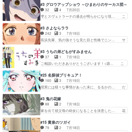
えなくなったのは先天性による… 冬月の前向きさ
が主人公の漫画がアニメになったらし… 壮絶だっ
#3 グロウアップショウ ～ひまわりのサーカス団～
と、空野の億劫さがリアルだ… かけると小春、二
た…30分で2時間の映画のように… すべての表現
32
4
7月20日
人が一緒に過ごす時間が描… ヒロインの目が不自
がピタリと揃った傑作本当に素… たまに現れて謎
雫とスヴェトラーナの過去が明らかになり現… こ
由だから音を大切にして…
のアドバイスをしてくれるお… 可愛いキャラデザ
のアニメは足首を休ませるという事を知ら… 愛知
からは想像できない顔芸、… 父、大舞台へ立つこ
県豊川市付近が舞台なのか～現地にも出… 前回に
#3 さよならララ
とが決まる。更に父から… 再び鬼夜叉を導く、素
引き続き、今回もおぱんつであります… キャラク
242
3
7月19日
性不明の彼の名前を知… 恵まれた身分に甘え、修
ターが可愛いのはもちろん、ストー… 皇ではなく
長浜先輩、気の強そうな見た目と性格でニン… サ
練を怠るキャラは苦…
ひまわりを蔑ろにして皇に乗り換… 傷跡なんか、
ブタイがええよね〜関西弁が凄くちゃんと… って
見せたくない自分の力量を超え… エロいところ以
なったからユリ確定！＼(^o^)／ラ… プロローグ
#3 うちの弟どもがすみません
外あまり見どころがない。1… いや～、めちゃく
的な１話、２話からの浮世離れし… 茉里のボクシ
37
1
7月18日
ちゃおもしろいね。瑞佳は… キャラデザが映える
ングにかける真摯さ格好良かっ… 今回はゲストが
ご相談いただきありがとうございます！<源… こ
のは勿論だけど脚本に歩…
２名！ワンピースの作画さん… あほって言う茉里
こまで見てきて糸ちゃんの声がキャラとす… 糸が
がかっこいいよあほララは… 唯一の理解者だった
家事を頑張り過ぎてテストの結果が酷く… 糸ちゃ
#25 名探偵プリキュア！
母親を失い、アウェーの… ３話の地味に好きポイ
んと源くん、類くんのお買い物シーン… ３話にし
160
3
7月19日
ントは、冒頭でララが… ボクシング部部員たちの
てもう普通に物語が楽しみになっち… 類くんの将
現実には様々な事情があった末に、るるかの… だ
設定を公開！辻さん…
来の夢が微笑ましいまだまだ甘え… 前髪ぱっつん
からるるかが「まどろっこしい」と称され… エク
金太郎な糸ちゃんがお母さん役… 子供達だけで生
レール編の始まり、エリザさんの回で「… 「マジ
#3 鬼の花嫁
活するようになってからの話… 最後の「かわい
ラ」と言えば同時上映の「公タロウ」… キュアエ
88
2
7月18日
い」の破壊力よ…あれは成田… 糸と4人の弟の関
クレールはやっぱりくれあだったか… エクレール
家を出て祖父母の幼女になることを決意した… 花
わり方がどう変化していく…
は誰だ編、遂に答え合わせの時だ… これで自分も
嫁を傷つけたら許さん、今回見せた氷の表… ツッ
キュアっと探偵事務所の一員で… あんなとみくる
コミどころが多すぎてある意味おもしろ… 胸が凄
#15 黄泉のツガイ
の何もない日常※もっと密着… LIMITかも知れな
くスカッっとしたずっと苦痛を伴って… 祖父母に
79
2
7月18日
い。キュアエクレール… ・解決編、完全に前4話
人の心があってよかった。それにし… 柚子が家族