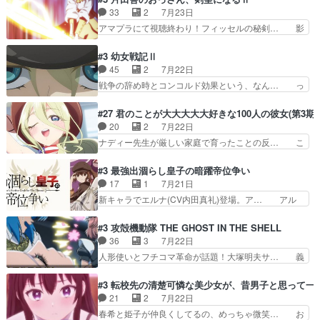
イプの作品によくある『努力型… 格ゲー専門用語
生えたゴリラ系中年おっさんが男に会… どうあが
33
2
7月23日
が９割方分からんけど、俺は… 取り締まる側を仲
いても弟認定。ニワトリファイター… ここは俺に
アマプラにて視聴終わり！フィッセルの秘剣… 影
間に、これは強い。4人そ…
任せて先に行けと言ってから１０… ちょっと奇妙
のように実体のない敵は人間相手と違い、… ・魔
な新キャラは、次元の狭間への… 最近のアニメ界
術師学校を突如襲った魔狼はベリルとフ… 老いに
#3 幼女戦記Ⅱ
ゴリラに飽きてニワトリにス… セルリスには見守
対する恐怖ね。恐怖を感じながらミュ… 教頭が藪
45
2
7月22日
り役が居ないとアカンね自… すみませんセルリス
をつつきやがったのかただ、動機は… 今回は何と
戦争の辞め時とコンコルド効果という、なん… っ
萌えでした魔族の男の子…
言ってもフィッセルの活躍がカッ… 人型以外の相
て毎回なってますが、「コンコルド効果」… ミニ
手と戦うのはゼノ・グレイブル… アクション主体
アニメ『ようじょしぇんき2』本編に加… 」はち
#27 君のことが大大大大大好きな100人の彼女(第3期)
で中身がほとんどなかった。… 単純単調な話にな
ょっと無能過ぎんかサンプル数1やん… ターニャ
20
2
7月22日
っちゃってて、、、え？そ… 徐々にわかってくん
が思ってる方向に進まずこれでまた… 合衆国と帝
ナディー先生が厳しい家庭で育ったことの反… こ
のよなぁこれ以上動けな…
国で小競り合い中、同盟国が講和… 戦争は始める
の辺りから原作を見ていないので、ナディ… 自
より終わらせる方が難しいって… 和平交渉のため
由、アメリカ、日本人、国語教師＋新たな… ナデ
#3 最強出涸らし皇子の暗躍帝位争い
にイルドアの大佐がサラマン… 直属の部下ですら
ィー（大和撫子、やまと100Girl… 美しすぎる美
17
1
7月21日
戦争継続派か。。戦争は始… 「（あの量の差が気
しいに美しいは美しすぎてうっ… 25)BP○さん見
新キャラでエルナ(CV内田真礼)登場。ア… アル
になるッ!!!）」ジェ…
逃して26)最高の機能… 前任退職、後任の教師ナ
ノルトがエルナにいじられ絡みする回。… 今期見
ディー。後半いつも… ⑬先生が日本人と看破した
るアニメが多いｗ骸骨騎士様、只今異… 傀儡政権
#3 攻殻機動隊 THE GHOST IN THE SHELL
恋太郎正解らしい… ①次の新キャラは後任の国語
を狙っているのか、弟が皇帝になっ… エルナは
36
3
7月22日
教師…フラグを… どうしてもルー大柴が頭を横切
100%善意で絡んでくるのがやっ… アルノルトが
人形使いとフチコマ革命が話題！大塚明夫サ… 義
る新ヒロイン…
魔法特化で基礎体力は一般人以… これリアル内田
体工場のシーンと女子会での「今の人格っ… ・
家ならヤバイトドメの踏みつ… ラブコメディは突
2029年の科学文明について我々の世界… まず、
#3 転校先の清楚可憐な美少女が、昔男子と思って一
然にに求めていたのは頭の… 主人公含めどいつも
効果音がいい。私が思うに、銃撃戦が… いきなり
21
2
7月22日
こいつもカラフルなだけ… 跡継ぎ候補多すぎるw
のハラハラ感。犯人をどんどん追い… 擬似記憶な
春希と姫子が仲良くしてるの、めっちゃ微笑… お
参加しなかった人気に…