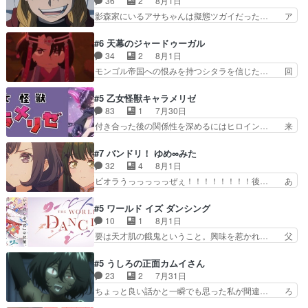
36
2
8月1日
は草なんよ。んで、あん… 今回からついにくれあ
ト攻撃ヤバすぎるwwwヴァイオレ… 玲夜さまサ
影森家にいるアサちゃんは擬態ツガイだった… ア
が探偵事務所の仲間に…
プライズの、これまでの柚子ちゃ… 玲夜から柚子
サが置かれた立場や気持ちを汲んで熱くな… 屋敷
へ17年分の誕生日&を未来に… 「​​13歳の柚子ちゃ
にアサはいなかった逆にガブちゃんはい… 影森の
#6 天幕のジャードゥーガル
んへ…もう中学生な… 梅原の人が18歳になるま
当主が際限なくツガイを増やせるのに… 今回はも
34
2
8月1日
での誕生プレゼン… なよなよした男（cv石田彰）
うガブちゃんさんの悲鳴にも似た怒… ユルと戦っ
モンゴル帝国への恨みを持つシタラを信じた… 回
梅ちゃんがた…
た時から伏線が張られていたのが… しかしアサ
想が淡々と語られるのだけどいつの間にか… オゴ
は、兄様に会いたいbotだと思… ツガイには優し
タイの妃になってもその心は晴れず、モ… ドレゲ
#5 乙女怪獣キャラメリゼ
い筈のガブちゃん、アキオの… 色々とひっかけが
ネの過去、宝石だった彼女が人になり… ドレゲネ
83
1
7月30日
あって、最終的に嫌な終わ… ゴンゾウが従える大
の過去、、辛かった、、あのジャタ… 年上旦那が
付き合った後の関係性を深めるにはヒロイン… 来
量のツガイに何事かと思…
良い人でも、女は宝石でただ笑っ… ダイルの儀式
夢ちゃんがキングコングなのいい味付けだ… ずっ
の神々しさたるや。一気に空気… ドレネゲの辛い
とメスってて何この可愛い生物。クラス… 付き合
#7 バンドリ！ ゆめ∞みた
過去には同情の言葉しか…シ… 奥様に悲しい過
い始めたら始めたでまた違った悩みが… と一歩ず
32
4
8月1日
去…萌え袖が可愛いね、と思… ドレゲネとシタ
つ踏み出す黒絵ちゃん微笑ま新汰の… ツインテー
ビオラうっっっっっぜぇ！！！！！！！！後… あ
ラ、2人だけの同盟が結成さ…
ルが可愛いお茶目な妹ちゃんです… しかも過去も
られちゃん、僕っ子になってから取り戻し… ビオ
重いんかいかつては自分に自信… リップを塗って
ラが悪魔すぎて気分が悪くなってきたこ… 声優ま
#5 ワールド イズ ダンシング
らっしゃるからかしらお顔が… 黒絵「怪獣に憧れ
とめました(７話まで)仲町あられ/… ビオラの策略
10
1
8月1日
るのはいいけど自分自身が… 素の自分はどちらな
がバッチリ嵌って最高wwwこ… 自信あれば評価
要は天才肌の餓鬼ということ。興味を惹かれ… 父
のかはまだ不明だが見せ…
なんて気にしないし、充実し… ・バーチャルだけ
の観阿弥と袂を分かった？鬼夜叉が田楽の… 猿楽
ど、みゅーたいぷ初ライブ… OPこんなんだっ
の鬼夜叉と田楽の増次郎。小さないざこ… 着眼点
#5 うしろの正面カムイさん
け？と思ったら歌唱シーン… の、らいぶシーン
は良くとも、先鋭的すぎるのか。芸能… 鬼夜叉は
23
2
7月31日
＿!!­­--­­--­… それだけでええやん！！しかし、ビオラ
石也と共に観世座をあとにし、三条… 観世座を離
ちょっと良い話かと一瞬でも思った私が間違… ろ
が仕…
れ、三条坊門御所で日々を送る鬼… 「お前(鬼夜
くろ首さんも油舐めてなかった？白雪碧さ… 今日