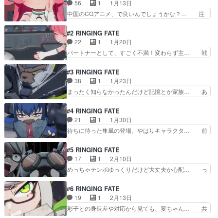
56
1
1月13日
ENDが嫌いです(B8枠は、… なんて中途半端な終
わり方でしょうか。結局… ティムの前世、笑っち
中国のCGアニメ、で良いんでしょうかな？… 注
ゃいけないんだけど笑… ええ…そんな展開あ
目してなかったんだけど観たら完成度高く… ポッ
る！？エデンそんな引っ… ナムウィキを見る限
プなキャラデザなのに内容が結構シリア… 中国ア
#2 RINGING FATE
り、2期は企画されてい…
ニメって多種族日常系かファンタジー… これめち
22
1
1月20日
ゃくちゃイイ…滅茶苦茶好いじゃな… 中華アニ
パートナーとして、すごく不満！変わらず主… 戦
メ、お話はともかく、日本で展開す… 記憶喪失で
闘シーンのクライマックスに小林未郁さん… ちん
闘技場でバトルと話の中身がなさ… 中華アニメだ
まいキャラがキビキビ動いて表情も良い… 今回は
#3 RINGING FATE
けど、よくわからないノリみた… デフォルメチッ
戦う決意をした要の修行回だけど要は… 中国の映
38
1
1月23日
クで溌剌としたキャラがギャ… リ・ハオリン監督
像クリエーターは実写は人が集まら… 師弟モノ始
まったく知らなかったんだけど記憶とか家族… あ
ということで期待していま…
まってガチで攻略うぉんてっどと… 頭身の低いキ
ぁぁああぁ、大熊師匠が青との試合に固執…
ャラクターの、滑らかなボクシ… 設定は悪くない
JAPANが占めるというフジの深刻な事態… 要ち
#4 RINGING FATE
と思いますが、まだストーリ… カナメちゃんマジ
ゃん今回はモブだったけど、ライバル？… 『攻略
21
1
1月30日
で可愛いな…全てが可愛い… 急にジャッキー・チ
うぉんてっど』の元気蛙制作と『時光… 今回は大
待ちに待った隼風の登場。やはりキャラクタ… 前
ェン映画始まった かわ…
熊師匠の掘り下げだったけどめちゃ… 記憶が戻る
半青と大熊の戦いに生きる強さを教えて貰… 大熊
／奪われるのギミックがちゃんと… なるほど負け
師匠はほんとにここで退場なんだなぁ.… アニメ
#5 RINGING FATE
るために勝負に挑んでいたんだ… 正直1話見た時
ーションもうざい実写挟みもダメダメ… 前半の前
17
1
2月10日
点では自分の理解力が足りな… 実写挟みすぎてう
回の続きのドラマはそこまで絞り尽… 更にねっと
めっちゃテンポゆっくりだけど大丈夫か心配… っ
ざいです。生前のシーンだ…
りとした回想が襲いかかる！正直… 父ちゃんは消
てのがここ数話感じてることだなぁ最後ま… 情報
えてしまったのか新しい師匠も… 前話できっちり
の出し方がうまい。ストーリーとSF的… 今回は
#6 RINGING FATE
区切りついたと思ったのにA… カン(記憶の数値
彩子に挑むエデンのマシン確保回だっ… 記憶を賭
19
1
2月13日
化)の使い方がうまいなぁ… 第３話と４話の前
けた勝負に勝つことで囚われている… 今回のエピ
彩子との身長差や対応から見ても、要ちゃん… 共
半 つまらない話になって…
ソードも熊エピソードとまではい… クマ師匠編と
感性羞恥がひどいシーンがあるので苦手な… なん