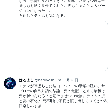
なって形勢が変わってきた。覚醒した要は今度は全
身も顔も良く見せてくれた。声もちゃんと大人バー
ジョンになったし。
石化したティムも気になる。
はるよし
haruyoshiura
3月20日
エデンが闇堕ちした理由、シュウの暗躍の狙い、サ
ブローの自己対話の結論、要の覚醒、と来て最後は
要が勝つんだろ？と期待させつつ最後にティムの涙
と謎の石化(生死不明)で不穏さ醸し出して来てさ〜次
回楽しみすぎ