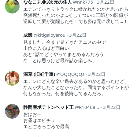
ななこ丸＠3次元の住人
nnk775
3月22日
エデンてっきりトラックに轢かれたのかと思ったら
突然死だったのかよ…そしてついに三郎との関係が
逆転して要が覚醒したぞ！でも姿は元に戻して…！
成瀬
kitigaioyarou
3月22日
見ました、今まで見てきたアニメの中で
上位に入るほど面白い
あと1話でどうやってまとめるんだろう
な、とは思うけど最終話が楽しみ。
深草 (旧虹千重)
QQQQQQs
3月22日
エデンにどんな辛い過去があるのかと思ったけど、
なんか大したことなかったな。同情するポイントが
何もなかった。何を後悔してるんだろ。
静岡産ポテトンヘッド王
R1046863666
3月22日
おはおー
お昼はエビチリ
エビごろっごろで最高