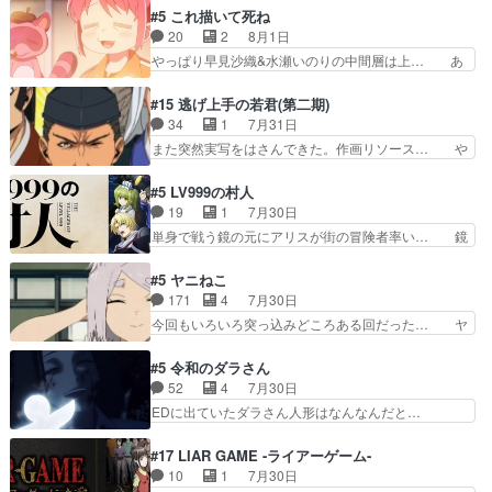
叉)が凄いのではなく客が凄い… 田楽と猿楽の獅
も1日お疲れ様でした～───昨晩～今… 幼女に拾
#5 これ描いて死ね
子舞勝負。鬼夜叉は猫の動き… 登場人物の我が強
われたお市ちゃんの恩返し。化け猫… 役にて出演
20
2
8月1日
い。新しい獅子舞に拘って… 第５話を
させていただきました。ジョアン… トイ・ストー
やっぱり早見沙織&水瀬いのりの中間層は上… あ
primevideoで視聴しまし…
リーみたいな始まり。流石に除… 猫相手になんで
れ光って漫研入ることになってたんだっけ… 登場
そんなに…と思ったらそうい… いつもと違って少
人物が増えてわいわいしたところが好き… 初コミ
#15 逃げ上手の若君(第二期)
し良い話化け猫は油が好物… 今回はあかやし1体
ティアで２０冊刷りは妥当だよね。俺… 藤森さん
34
1
7月31日
のみで15分。金持ちの… 今更だけど霊が性行為
のママ向けの漫画で、また涙腺が⋯… 〜漫画に
また突然実写をはさんできた。作画リソース… や
で祓えることは何とな…
「想い」をこめよう｣娘に漫画であ… 何回この作
るべきことが逃げる事と分かると水を得た… 30
品に泣かされるのだろう。光が藤… ホテル泊まっ
歳まで童貞だと魔法使いになれるという… こっち
#5 LV999の村人
てコミティアっていいなあ。同… コミティア参加
の諏訪の三大将もまたクセが強いw色… 頼重が完
19
1
7月30日
のしおりを徹夜で作る先生(… お母さん、娘にあ
全にブレーンだよね毎回敵キャラが… 弧次郎「欲
単身で戦う鏡の元にアリスが街の冒険者率い… 鏡
んな漫画描かれたら泣いち…
を我慢して強くなれるなら大飯食… 変化球な演出
浩二はゲーム世界に飲み込まれた転生者と… みん
も交えながらの状況説明が本当… LOで参加させ
なががんばってくれたアリスの父ちゃん… 成長限
#5 ヤニねこ
ていただきました！最終的に… この高らかなDT
界が999である村人と定めた上位存… 大規模バト
171
4
7月30日
宣言、合田一人に通じるも… この作品は近年稀に
ルシーンなのに会話してばっかり… やっぱり勇者
今回もいろいろ突っ込みどころある回だった… ヤ
見るおっさんキャラの充…
より強かったか笑統率力LV9… 普通の人間の親子
クのクワガタ取りの話が尋常じゃない雰囲… 妹子
やーん総務課長と娘の女子… これがこの世界の仕
ちゃんの恋愛話をしたり、タバコを生産… ここう
#5 令和のダラさん
組みか‥Lv200帯の… そのために役割を超越する
っすら思ったことズバリ言ってくれて… おかし
52
4
7月30日
者の出現させるた… アリスのお陰で他の勇者達も
い、さわやかだ 世話好きの陰に支配… ヤクねこ
EDに出ていたダラさん人形はなんなんだと…
共闘してくれ魔…
のクワガタ取りの話見て切なくなっ… 普段は選別
『ダラさんと呼ぶ者が生まれた日』をダラさ… 陰
された4～600レスを2,30… 隠し方が密売人のそ
惨な過去がきっちり現代に継承されている… ダラ
#17 LIAR GAME -ライアーゲーム-
れww唐突な作画力の正… なんか今日はかなり一
さんと姉弟の母との出会いの話やはりダ… ダラさ
10
1
7月30日
瞬で終わっちまったっ… 先週と比べてまだまとも
んの過去話も佳境…げに恐ろしいは人… 第５話感