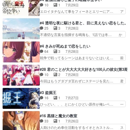
油を注ぐターニャの勝利軍… 犠牲を払っても良い
汗拭きそりゃいやだろwwバトー＆ト… イノセン
10
1
7月29日
ならお前たちが前線へ行… 戦闘がアッサリし過ぎ
スの元となった回だけど、ガイノイ… アダム・リ
エロイタチなんて事をフィーネとエリーにア… ア
じゃない？戦争がメイ…
ンクやジェイムスン(教授)型サ… アンドロイドも
ルも気付かなかった事を…フィーネは自分… モン
おっさんの汗を拭くのは嫌や… 押井守監督のイノ
スターを呼ぶ笛？黒幕は狩猟祭とは関係… 平凡な
#4 透明な夜に駆ける君と、目に見えない恋をした。
センスの土台になったエピ… コミカルなのにも慣
少女に見える眼鏡w眼鏡属性は持ち合… 神アニ
25
3
7月28日
れてきました。１話でし… ロボットの反乱は今と
メ、ケテーイ！「騎士狩猟祭、前夜の… フィーネ
不適切な言葉を指摘する鳴海も、1話では冬… か
なっては良くある話し…
がアルノルトに活躍してもらいたが… 第４話を
けると鳴海のやり取り微笑ましいw良い奴… どう
ABEMAで視聴しました。視聴に… 第４話、アル
接していいのかわからず戸惑うかけるも… 盲目だ
#4 きみが死ぬまで恋をしたい
とフィーネの２度目のデート出… マジできな臭い
と相手の表情も分からないからどう思… 今期のバ
64
3
7月28日
ぞ帝位争い。姉からの刺客を… ふぃーねと町の様
ックナンバーみたいなOPアニメ。… 初デートで
戦争で戦ってるシーンはあまりないとはいえ… 前
子を見に行ったら町中で窃…
冬月を笑わせようとする姿も冬月… 特に大きな事
回までにあまり見れなかったようなシーナ… ミミ
件やイベントが起きるでもなく… 初デートで冬月
の存在で揺らぐ14クラス約束された死… ミミの
#28 君のことが大大大大大好きな100人の彼女(第3期)
を笑わせようとする姿も冬月… 3話までは主人公
秘密をあっさり受け入れたのは拍子抜… 蘇生魔法
10
2
7月28日
がどうでもいいことでずっ… 花火購入に浅草へ…
って下衆い国なら進退窮まったら手… 蘇生魔法ヤ
今回はもうグダグダ言わずにステージを見た… 君
行き当たりばったり訪問…
バイけどミミいなかったら詰んで… アニメオタク
のことが大大大大大好きな１００人の彼女… 100
あるある：作中に花が登場する… ご視聴ありがと
カノ版ラブライブ！？こういうのは人… 俺、みん
#3 盗掘王
うございました！アリとセイ… ごめん、そういう
なのレッスン動画をDVDが焼きき… アナウンス
16
1
7月27日
話がしたい作品じゃないの… 第４話感想：その口
役で出演いたしましたみんなのア… 恋太郎ファミ
ひっどい、、、とにかくひどい原作が俺レベ… 一
止め効果あるかな？ミミ…
リーがガチでアイドルに挑戦！… ギャグギャグし
般人が巻き込まれることもあるのか結構面… 久野
くもド直球で泣ける回来たな… 【完全初見】100
美咲さんと言えば幼女！アイマスの市原… 遼河は
#16 黒猫と魔女の教室
カノGirlfrien… 『アイドル伝説恋太郎ファミリ
目的の為には人命も軽視するタイプの… 4つのス
33
1
7月26日
ー』にて「ア… 安木路佐ウル子役で出演いたしま
キルが揃う。広い墓を捜索中、遼河… 村正はそん
人助けのため奉仕活動をするイオとカストル… ス
したクォリ…