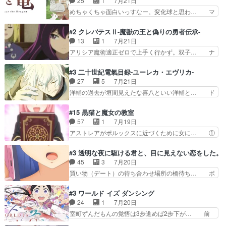
25
1
7月21日
で追い詰められていたのに、… 第３話をU-NEXT
呪霊でこっちは物怪。忍者っぽいア… 護衛対象と
めちゃくちゃ面白いっすなー。変化球と思わ… マ
で視聴しました。視聴…
なる弐郎を連れて隠密局へ、彼の… →現状展開が
インからローゼマインへ重要回をちゃんと… 何世
王道パターンなので無難という… 保護対象となっ
代もの猫たちの誕生と成長を見守る猫竜… 前回猫
#2 クレバテスⅡ-魔獣の王と偽りの勇者伝承-
た弐郎は鬼子母神一華の護衛… 護衛はお尻一華、
たちで熊退治をしていた中の一匹の猫… と思って
13
1
7月21日
ここは定番やっぱ物の怪の… ①敵は会話してる最
みにいったらクロバネのCV.速水… 「おじちゃん
アリシア魔術適正ゼロで上手く行かず。双子… ナ
中の同乗者を物音一つ発…
は身内に甘い」で、いきなり笑… ガチで素晴らし
イエちゃんが不憫な立場になっててめっち… 自己
すぎる……。長命種によって… 前回巣立っていっ
紹介の時台に乗ってるサラサ可愛いw学… ナイ
#3 二十世紀電氣目録-ユーレカ・エヴリカ-
た子猫たちのその後が描か… 王子の旅の始まりは
エ・シフォンリッツの出番が多くて嬉し… 石田で
27
5
7月21日
確かにそうでしたよね！… リゼロ見終わっちゃっ
こいつワルだな。なぜ大猿に変身した… 2冊目の
洋輔の過去が垣間見えたな喜八といい洋輔と… ド
てほのぼの系がいいか…
トアの書は学長の手に1話冒頭と合… アリシアと
タバタしたけど兄の遺した目録に記された… 洋輔
クレンのソルセインでの潜入生活… 元は勇者だっ
が目録に固執する理由もほぼ明らかとな… これ京
#15 黒猫と魔女の教室
たのにロリ化されて学生にされ… これはいい黒沢
アニだったのかそのわりにはそこまで… 清六兄ち
57
1
7月19日
ともよ。笑いのセンスも合う… ナイエのリアクシ
ゃんと喜八、清六と洋輔それぞれの… 化学的作用
アストレアがポルックスに近づくために女に… ①
ョンが面白い。ローメイン…
に依りて継続して…電池と称すっ… 洋輔、清六の
魔法の図鑑が買えてヘヘーンなスピカ②今… 前半
こと好きすぎだろなんか電気で… 仲間が一気に増
はアストレアの野望による性転換、後半… アスト
#3 透明な夜に駆ける君と、目に見えない恋をした。
えてみんなで物作りで一気に… 作画は最高なのに
レア君の作戦に皆巻き込まれてて草捕… アストレ
45
3
7月20日
話がつまらない。やっぱ京… 天下り式に竹のフィ
アが作った薬によって男女入れ替わ… アルトレア
買い物（デート）の待ち合わせ場所の橋待ち… ボ
ラメントが出てきたのは…
がポルックスのこと好きとは言え… アストレアが
ソボソとつぶやく。カラオケは視覚障害が… 闇夜
ポルックスちゃんに憧れて、変… TS騒動に酔っ
を照らす打ち上げ花火。人混みの中、み… どんど
#3 ワールド イズ ダンシング
払い騒動と賑やかでいいねw… 偉大な父を持つが
んキュンが増えていく展開に毎回わく… ちょこっ
24
1
7月20日
故の悩(独自のおっぱい論… 鉄板中の鉄板、性転
と書ければと風が吹き手元にあった… 』は、率直
室町ずんだもんの覚悟は3歩進めば2歩下が… 前
換と酩酊ネタの二連発(…
に言って脚本と演出が悪いと思う… 小春の目が見
回の白拍子の死といい今回の”まぐわい”… 世阿弥