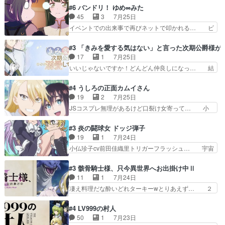
うなってる笑目力が強すぎて睨ま… ときメモ画面
か好きになれんキャラだなぁ作品もイン… 相変わ
#6 バンドリ！ ゆめ∞みた
からのいらすとやは草だった。… 今回は亜也子回
らず生物学者には見えないわね響野君… 正体を知
45
3
7月25日
でしたね頼もしさと乙女らし… 貞宗、キモいギョ
らないのにどちりも肯定してくれた… 黒絵がハル
イベントでの出来事で再びネットで叩かれる… ビ
ロ目としか思ってなかった…
ゴンになっても、南を助けて大事… OPにデスボ
オラの次の一手が動き始めました。それに… ビオ
入ってるのは黒絵がデスメタル… 黒絵が男で唯一
ラがまじで何がしたいかわからん！先生… 陰キャ
#3 「きみを愛する気はない」と言った次期公爵様が
心を許す、母の友達である光… 黒絵の可愛さレベ
の間合いにスルっと入ってきて相手の… ビオラが
17
1
7月25日
ルが止まらない。南くんと… 黒絵の母とのやり取
都子さんを籠絡しに来ててやばいぞ… マネージャ
いいじゃないですか！どんどん仲良しになっ… 結
りでエヴァの加持さん思…
ー現実版初登場！バレーボールに… 藻掻きながら
婚初日で君を愛する気はないものはやはり… 今期
前に進もうとするあられと律少… ビオラスマイル
の恋愛系で1番これが好き。愛する気は… 今晩
#4 うしろの正面カムイさん
で相手の緊張を解く相手の共… たまったアニメ
は、2130頃からシンデレラガールズ… 公爵の妻
19
2
7月25日
50本だってｗ今日も帰った… マネージャー実在
なのに着てる洋服がシンプル。テー… まあ、これ
JSコスプレ無理があるけど口裂け女寄って… 小
した大逆風のハズなのに全…
は見なくていいな。むしろ判断が… 自分でも気づ
学生コスには無理あるぞ。そのベットの下… シヅ
くほど嫉妬してる様子は可愛い… 次期公爵様がな
カちゃんがヤバすぎてボキキしそう(ぇ… 口裂け
#3 炎の闘球女 ドッジ弾子
ぜかヒロイン化していますデ… 【今夜のアニメA
女って人を襲うって知らなかった…ポ… そのスタ
19
1
7月24日
は…】前向き没落令嬢×こ… 「ぼやっとしてたら
イルで小学生ファッションは口裂け… 相変わら
小仏珍子cv前田佳織里トリガーフラッシュ… 宇宙
菜園の領地の外まで開墾…
ず、尺の都合なのか原作漫画の細か… 除霊士カム
背景でナレが始まり音楽が1本引きギタ… 珍子を
イと助手シヅカのエッチで笑える… 今回はかつて
いたぶってるのか！？Cパートで懐か… 普通にド
#3 骸骨騎士様、只今異世界へお出掛け中Ⅱ
昭和キッズを恐怖のどん底へ突… 現代で有名な口
ッジが激アツ。いや羽仁衣が初めて… 優谷優の声
11
1
7月24日
裂け女登場！お市ちゃん、ポ… ろくろ首の除霊シ
優に「ちんこ」って言わせてて興… 珍子ちゃ
凄え料理だな酔いどれターキーwとりあえず… ２
ーン「悪霊退散」のパチン…
ん………！！！！？！先週に引き続… これは意図
期第３話感想：まさか最初に出て来た兄妹… 妹想
的に1～2話でスルーしたことだ… これは本作に
いの良いお兄ちゃん！！現場も楽しかっ… 第３話
#4 LV999の村人
限ったことでなく、最近のアニ… 東山朱莉
をｄアニメストアで視聴しました。視… ローデン
50
1
7月23日
（AkariHIGASHIYAM… こんなに可憐で可愛い泣
王国ホーバン領を訪れたアーク一行… 1期に引き