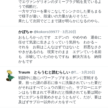
でエヴァンゲリオンのダミープラグ戦を見ているよ
うで残酷だ。
一方サブローを乗りこなしてシンクロした要もまる
で様子が違い、段違いの力量がありそうだ。
果たして次回でどこまで謎が明らかになるのやら。
かぼちゃ
kokoro39977
3月20日
おもしろかったです エデンの やめやめ 運命に
任せて気楽に生きようっていう気持ち わかる～
それを お前はこんなはずではないと 邪悪なささ
やきがあるのも 現実そのまま エデンていう名前
も 示唆していたのかもですね 解決方法も 納得
かもです
Traum とらうむと読むらしい
Traum1
3月20日
戦闘中に急にパワーアップするエデンに苦戦する
要。拾った謎の原石に徐々に洗脳されていった要だ
がそれはすべてシュウの策だった。サブローにエデ
ンはもう飲まれて手遅れだと指摘されても要は聞か
ずにエデンを目覚めさせようともがく。だが、要は
及ばずサブロー以外のメカをすべて