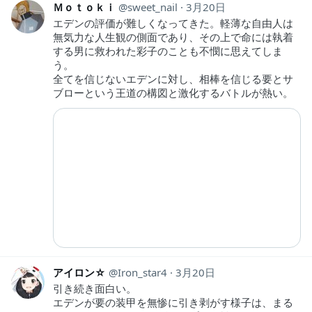
Ｍｏｔｏｋｉ
sweet_nail
3月20日
エデンの評価が難しくなってきた。軽薄な自由人は
無気力な人生観の側面であり、その上で命には執着
する男に救われた彩子のことも不憫に思えてしま
う。
全てを信じないエデンに対し、相棒を信じる要とサ
ブローという王道の構図と激化するバトルが熱い。
アイロン☆
Iron_star4
3月20日
引き続き面白い。
エデンが要の装甲を無惨に引き剥がす様子は、まる