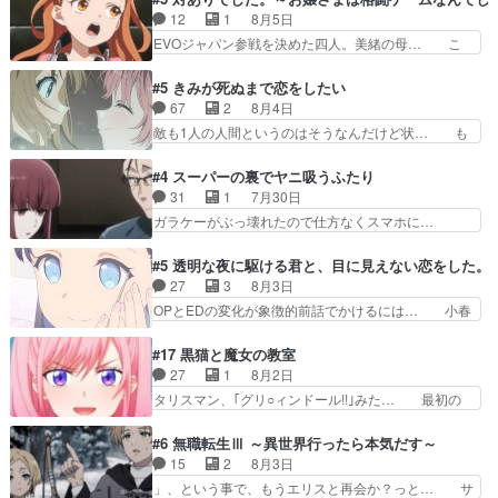
primevideoで視聴しまし… 前回同様『イノセン
ット・ウィズ展開アツいな「騎士狩猟… 麦茶どこ
12
1
8月5日
ス』を含む押井・神山版… 第５話「EPISODEラ
ろかタイトル通り麦茶の出涸らしぐ… 第５話を
EVOジャパン参戦を決めた四人。美緒の母… こ
ストの母親の気持…
ABEMAで視聴しました。視聴に… 復讐に燃える
の作品に唯一足りないと思ってた(無くて… 見た
吸血鬼兄弟の弟ですいいキャラ… クリスタ皇女
目は気品溢れてるのに中身は…美緒ママ… テー
#5 きみが死ぬまで恋をしたい
が“萌え”なのでこの娘が皇帝… ウサギ好きそうな
マ：格ゲー大会に行くには？感想は、美… 大会を
67
2
8月4日
王女殿下がかわいい。幼馴… ついに始まった狩猟
前に格ゲー熱が高まる一方、百合の本… 東京で開
敵も1人の人間というのはそうなんだけど状… も
祭。エルナの活躍で上位…
催される格ゲー大会に参加すること… Japanに向
う着れないからってどういう意味だろうな… ミミ
けて外泊届にサインをもらっ… 長崎から大会のた
を人間に戻して欲しいでも自分達が代わ… ご視聴
#4 スーパーの裏でヤニ吸うふたり
めに東京へ!/でも観光よ… 旅の支度全部やってく
ありがとうございました見るたびに切… 誰かと思
31
1
7月30日
れる先輩、なんだかん… 第５話をｄアニメストア
ったらちゅー先輩か。しれっと相方… 第５話感
ガラケーがぶっ壊れたので仕方なくスマホに…
で視聴しました。視…
想：コ□した相手にも家族や…､戦… つらい回
佐々木さんとは同い年くらいに思ってたけど… や
だ……つらすぎる……。エスタ先輩… 今週のシー
はり出オチ感が否めず、エピソードの打率… 田山
#5 透明な夜に駆ける君と、目に見えない恋をした。
ナとミミも可愛かった2人の関係… 確かに相手に
さんが佐々木さんに沼っていく…こんな… 佐々木
27
3
8月3日
も家族や大切な人はいるけど、… 白シャツが作業
さん、腕フェチなんですね笑最近まじ… 佐々木が
OPとEDの変化が象徴的前話でかけるには… 小春
着みたいなもんなんですかね…
ガラケーからスマホに変えるって、… もうドラマ
の透明なモヤのかかった世界。どんな女… そう
版孤独のグルメファンコンテンツ… 「お腹冷えち
か、こんな風に見えてるのかぁ。かける… 完全な
#17 黒猫と魔女の教室
ゃわない？佐々木さんの優しさ… 先行で見た時よ
両片思いになりましたねぇ…OPとE… 余計な物
27
1
8月2日
り2人のやり取りに癒しを感… ABEMA版の7〜8
は描かず白く靄がかった小春ちゃん… 光も感じな
タリスマン、｢グリ○ィンドール!!｣みた… 最初の
話佐々木が実年齢以上…
い完全な盲目なんやね…おめかし… 母役に能登さ
障害ゴーレムを全員で力を合わせて倒… アリアは
んって禁じ手使ってきたー！E… 今回は小春視点
ホントスピカが大好きだよね。ツン… 一等級ポテ
#6 無職転生Ⅲ ～異世界行ったら本気だす～
も描かれていて良かった本当… 股に海豚を挟み水
ンシャルのアリアちゃん可愛くて… そういや、ア
15
2
8月3日
上バスでの会話を反芻…恋… OPEDとも無人バー
リアは能力は最上級のくせに、… とうとうアリア
」、という事で、もうエリスと再会か？っと… サ
ジョンから主人公２人…