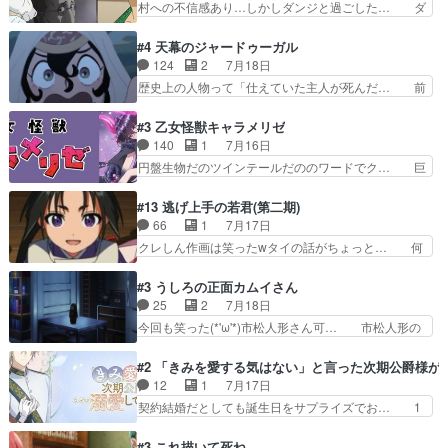
村への不信感あり…しかしダンジと過ごした… ダ
で謎解きさせるスタ…
と決別する回柚子を傷つけた瑶太… 今期のアニメ
ンジが下界で偽アサを探す？聞きたいこと… ダン
で1番おもろい。鬼してほしい… 祖父母の柚子を
ジとの思い出を振り返るユルの表情が本… それぞ
#4 天幕のジャードゥーガル
守る姿や祖母の語る玲夜の眼… 常に言ってるけ
れの思惑が複雑に絡み合い、物語がさ… ユルは一
124
2
7月18日
ど、ラブコメの主役にも魅力… 家族にずっと理不
人になりたいのに、犬がそっと寄り… ダンジが
歴史上の人物って「仕えていた主人が死んだ… 前
尽に虐げられ、我慢を強い…
「俺は側にいる」と言ってくれた幼… 偽りだけで
提の違いはあれどファーティマに買われ寵… 侵略
は語れない友情だからこそ切なか… 今まで頼れる
した側にも人としての温かい暮らしがあ… ソルコ
#3 乙女怪獣キャラメリゼ
存在だったからこそ真実が重く… これまで積み重
クタニは本を奪うために起こった悲劇… 原論はあ
140
1
7月16日
ねてきた信頼があるからこそ… 一瞬スタッフのユ
なた達には当たり前でも私達には始… 周りの同胞
円盤生物だのツインテールだののワードでク… 巨
ーモア全開爆笑シーンが普…
がモンゴルの暮らしに慣れていく… 「肉の味を
大化した後に川へ入って小さく戻る。川に… 毎回
『血抜きしてあるからおいしい』… オープニング
クロたんのちょっとしたサービスカット… 面白い
#13 逃げ上手の若君(第二期)
になんか既視感を覚えるけどな… ソルコクタニが
設定の作品だね。夢の国デート回は怪… 結構評判
66
1
7月17日
憎むべき人であり、かつての… ラストの展開でぞ
になってたので見てみたけど、評判… 今時初デー
クレしん作画は笑ったwタイの話がちょっと… 何
くっとした。そういう方向…
トでそのチョイスは一発アウトだ… 結構、少女マ
で随所に実写入れるの？あと敵の顔芸は頼… 実写
ンガ的にシリアスな展開なのだ… 遊園地デート、
の講談から始まり途中も実写演出入った… 相変わ
#3 うしろの正面カムイさん
お互いの誤解が解けてよかっ… 円盤購入を検討し
らずコミカルなKAMAKURA良く… 動画検査させ
25
2
7月18日
始めるくらい最高だったな… 1人のjkとして普通
ていただきました！待ちに待っ… 1期目の導入も
今回も笑った(*'ω'*)市松人形さん可… 市松人形の
に生きたいのにそれを…
だけれどもぉ2期目の導入も… 観てたらいつの間
お市ちゃん登場。普通に昇天させ… 90年代の氏
にか終わってたwそれにし… Aパートでは逃若
の仕事を思わせるケレン味作画… あいかわらず杉
#2 「きみを愛する気はない」と言った次期公爵様が
党、Bパートでは庇番衆。… 故郷は遠きにありて
田さんのアドリブっぽいなに… ギャグもいいし作
12
1
7月17日
思ふものそれは時行の鎌… というただの日常回か
画も綺麗このシーンは原作… 呪いの人形は仲間に
契約結婚だとしても誕生日をサプライズでお… 1
と思いきや、そこから…
なるの怪奇組とのネタ被… 呪いの人形、人形相手
話目のキラキラなユリウス様にそう言えば… いろ
に除霊出来るん？。w… ショートアニメならでは
いろあったんだな。奥様の心が彼の心を… 政略結
#3 これ描いて死ね