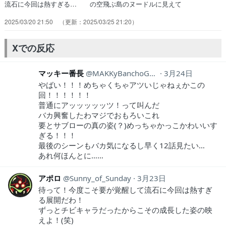
流石に今回は熱すぎる… の空飛ぶ島のヌードルに見えて
Mañana… エデンてっきりトラックに轢かれたのかと思… 見まし
2025/03/20 21:50
2025/03/25 21:20
た、今まで見てきたアニメの中で上位… エデンにどんな辛い過去があ
るのかと思った… エビごろっごろで最高やっぱ覚醒っていいよ…
ほぼ闇落ちしているエデンとの戦い。ダラダ… エデン…チャラ男だと
Xでの反応
思ってたけど前世はオ… サブロー纏った要がかっこよすぎるんだけ
ど…
マッキー番長
MAKKyBanchoGod
3月24日
やばい！！！めちゃくちゃアツいじゃねぇかこの
回！！！！！！
普通にアッッッッッツ！って叫んだ
バカ興奮したわマジでおもろいこれ
要とサブローの真の姿(？)めっちゃかっこかわいいす
ぎる！！！
最後のシーンもバカ気になるし早く12話見たい…
あれ何ほんとに……
アポロ
Sunny_of_Sunday
3月23日
待って！今度こそ要が覚醒して流石に今回は熱すぎ
る展開だわ！
ずっとチビキャラだったからこその成長した姿の映
えよ！(笑)