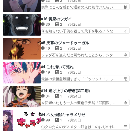
33
2
7月25日
人前での苦手意識を抱えなが… 第４話をｄアニメ
エクレール初変身＆初戦闘。プリキュ… キュアエ
実際にこんな感じで運命の人に気付けたらい… 柚
ストアで視聴しました。視…
クレールは強いが力を制御できない… キュアエク
子は玲夜の屋敷に住む事になり使用人達は… 運命
レール可愛く最強つよい!!!!… 緊張感があるけどピ
の花嫁は一見すると甘い夢、理想の天国… 玲夜さ
#16 黄泉のツガイ
ッコロで始まってちょっ… バカおもろいやん
んのご両親の登場ですこの世に数多い… 玲夜のお
30
2
7月25日
www実質まどマギやんけ… しかも実質的にエク
父さんが石田彰だったことに驚きを… 主人公自分
何も知らない子供を殺して天下を取るような… イ
レールが倒したビルであ…
の立場わかって無さすぎやしまた… ヨミツガと
ワンの刀が斬った者の中にまさかの…影森… 激し
BLEACHは完全に豪華な展開… 透子ちゃん、柚
いバトル回の最後に、予想外の引きシン… これっ
#5 天幕のジャードゥーガル
子にも優しいし可愛いしこの… ユキノさんから玲
て作者が描きたいのは"ユルの物語"… デラさんの
40
2
7月25日
夜の父親の話で、そのイメ… あやかしの頂点に立
秘密がちょっとわかった回、正直… 左さんと刀持
ジャダ石を盗んだと疑われたことから、シタ… 今
つ鬼龍院家の現当主が息…
ちさんが対決♪あとどこぞのじ… 何処も彼処も言
回のシタラは表情が豊かで、モンゴルでの… だい
ってる事が全部嘘じゃ無さそ… 戦況が目まぐるし
ぶややこしいことになってたオープニン… テンポ
#4 これ描いて死ね
く動いていてずっと胸が熱… 同時視聴｜
も良いし毎話良いところで引くから全… 盟友ドレ
19
2
7月25日
DaemonsRealm｜リア… これまで騙していた東
ゲネ后との出会い。次週のドレゲネ… さて、登場
最後の最後急展開すぎて「ゴッッッ！！」っ… 思
村を捨てて新郷家に来…
人物多いけどついていけるのか私… 今回は遂にド
ってた以上にセリフとかしっかりした漫画… 今回
レゲネ登場という話彼女の在り… チャガタイ兄さ
は泣かなかった！漫画描きのハウツー回… この作
#14 逃げ上手の若君(第二期)
んがめっちゃ可愛かったなド… まさかの展開にめ
品はこういうのをズバッとキメるの上… 藤子不二
34
1
7月24日
ちゃくちゃテンション上が… チャガタイの所へ密
雄に親しんだ人にはとてもフィット… 赤福のヌル
今回輝いたもう一人の亜也子天然「武闘派」… 今
偵に行ったはずがドレゲ…
ヌルした動きとかネームを褒めら… 漫研が気にな
回は強敵小笠原貞宗と時行の対面内容盛り… 言い
って仕方ない先生がかわいい。… 漫画のノウハウ
逃れすら逃げ上手亜也子のアシストに支… そう
#4 乙女怪獣キャラメリゼ
から新たな仲間まで。本作品… 今回エンディング
か、亜也子もまだ9歳なのか‥ときゆき… 「亜也
99
1
7月23日
テーマが流れるのが早い（… この作品の世界に
子のドキドキ・大作戦！・長寿丸を一… 目玉と耳
①クロたんのデスメタル好きはこのおぢの影… 三
も、一応デジタルという概…
を相手に言葉で繰り広げる戰もノラ… 時代設定ど
石さんのキャラなんかミサトさんっぽいな… なん