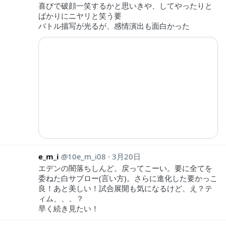
喜びで破顔一笑するかと思いきや、してやったりと
ばかりにニヤリと笑う要
バトル描写が光るが、感情演出も面白かった
e_m_i
10e_m_i08
3月20日
エデンの闇落ちしんど。戻ってこーい。要に全てを
委ねた白サブロー(言い方)。さらに進化した要かっこ
良！あと美しい！試合展開も気になるけど、え？テ
ィム、、、？
早く続き見たい！