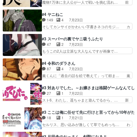
魔物1万体に主人公が一人で戦いを挑む流れ… 前
き虫メイドが僅か3…
続き２期にも出演させていただけ… 1期の頃から
半は魔族へ恨みを持つだろうパルナの強い… 両親
思ってたんだけどヒロインのエ… 依頼を受けて問
を魔物と人間に殺された鏡の生い立ち。… 勇者た
#4 ヤニねこ
題解決特筆する事は無いが、… 今週もありがとう
ちを信じてアリスを預ける、鏡を信じ… 勇者パー
149
4
7月23日
ございます耳がヒクヒクな… 時計台に登ってるの
ティが仲間になった！？会話が通じ… 鏡の過去、
そしてカンサイがかわいい字書きネコのモジ… カ
見ると挟まれないか心配…
辛すぎて胸が苦しくなりました…… 最初、勇者パ
ンサイねこさん、魅力的な姿と表情が可愛… お前
ーティは対話すら拒んでいたが… ちょ、またタカ
は『ちんこ』によってリミッターが外れ… 今回は
#3 スーパーの裏でヤニ吸うふたり
コちゃんの性別が間違えられ… 鏡の両親がモンス
汚い要素あまりなく普通にギャグアニ… あとアイ
47
2
7月23日
ターと人間にそれぞれ命を… 胸が苦しくなるほど
キャッチが釈迦だったの本当に最高… まー、今回
もうこの2人は立派な大人なんですが画像で…
鏡くんの過去がとても残…
もコンプライアンス違反にどこま… 達郎のオチに
色々と察して見守る店長さすがです。そして… こ
は笑った慣れてくるとオチの出… 「君が下品なア
こ叡智でセクシー！ミストふっかけて嗅ぎ… あい
#4 令和のダラさん
ニメが好きでも大丈夫だよ」… あんな事こんな事
かわらず山田さんと田山さんが同一人物… 今さら
87
4
7月23日
いっぱいさせられちゃうこ… 妹ネコちゃんのバー
だけどずとまよのOP合ってるね。首… 佐々木と
薫くんに「過去の話を絵で教えて」って頼ま… 薫
ガーにタバコ入ってるの…
田山さんにロマンスの香りが漂って… 佐々木さん
にとってダラさんはもう一人の…おっぱい… 遂に
と田山さんのやり取り見てるこっ… 二人の関係が
シリアス展開になるかと思ったら全然そ… 薫が通
#3 対ありでした。～お嬢さまは格闘ゲームなんてし
「ただのヤニ仲間」から「ちゃ… 田山から消臭ミ
うは応神町立応神北小学校一方、日向… 思ったの
27
1
7月22日
ストを戴いてお礼返しをして… からかったつもり
と違う刺客出てきたwwただ関西弁… とエピソー
スト6、わたし、遥ちゃまと遊んでるから、… 新
なのに、思いもよらない佐…
ドの進みにおどろくけど、気持ち… ①作文の定番
しく先輩キャラが対戦相手として増えたこ… ま
「将来の夢」地元志向が強くな… さすがにてこ入
ぁ、こんな都合よく格ゲー女子が集まるか… 規律
#3 ここは俺に任せて先に行けと言ってから10年が
れしてきた。ミステリアスな… 弟くんから昔の話
違反は許さない人かと負けず嫌いの可愛… 何かに
18
1
7月21日
を絵に描いて！と言われた… 神をも恐れぬ姉弟と
一生懸命になっている女の子はかわい… 先の一件
セルリス、思い込みが激しくて草でもめっち… わ
ダラさんのコメディかと…
で綾と美緒は親しくなる。厳しい寮… 体育会系み
ーい、可愛い男の子キャラが出て来た～♪… 隠し
たいな点呼が行われるお嬢様学校… ３話、このタ
子前提から離れないセルリスちゃんゲル… 顎ヒゲ
#3 片田舎のおっさん、剣聖になるⅡ