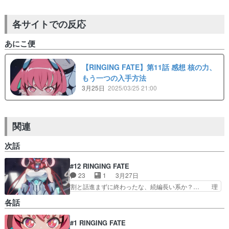
各サイトでの反応
あにこ便
【RINGING FATE】第11話 感想 核の力、
もう一つの入手方法
3月25日
2025/03/25 21:00
関連
次話
#12 RINGING FATE
23
1
3月27日
割と話進まずに終わったな、続編長い系か？… 理
解力が...説明不足としか思えないので… いやぁエ
各話
デンVS要で終わるかと思ったら最… 始めは異世
界転生天下一武道会と捉えて視聴… 生前の関連者
#1 RINGING FATE
はつばがっていて元凶はエデン… 黒幕ニンマリ