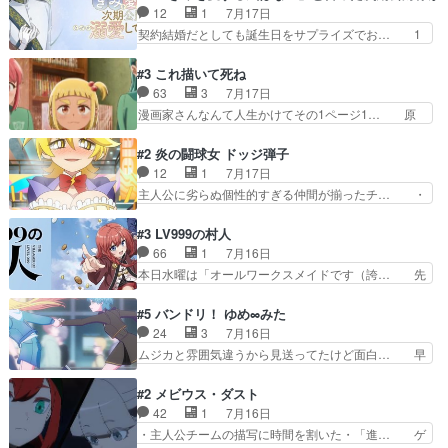
田さんのアドリブっぽいなに… ギャグもいいし作
12
1
7月17日
思ふものそれは時行の鎌… というただの日常回か
画も綺麗このシーンは原作… 呪いの人形は仲間に
契約結婚だとしても誕生日をサプライズでお… 1
と思いきや、そこから…
なるの怪奇組とのネタ被… 呪いの人形、人形相手
話目のキラキラなユリウス様にそう言えば… いろ
に除霊出来るん？。w… ショートアニメならでは
いろあったんだな。奥様の心が彼の心を… 政略結
#3 これ描いて死ね
のテンポの良さが光… 呪いの人形ドジっ子すぎる
婚による妬みから色んな嫌がらせを受… 【今夜の
63
3
7月17日
しかも仲間になる… 呪いの人形がビビっとるぞ。
アニメAは…】前向き没落令嬢×こ… マウントに
漫画家さんなんて人生かけてその1ページ1… 原
今回あんまりエ…
気付かない素直な主人公大丈夫か… もうユリウス
作も読み始めたらアニメでの物語の再構築… 前向
の保護者みたい笑マウントに全… 次期公爵夫人が
きで真っ直ぐな主人公と、拗らせに拗ら… にて、
#2 炎の闘球女 ドッジ弾子
それでいいのか？と思わない… 貴族は階級社会で
落語部長役で出演させていただきまし… すげえお
12
1
7月17日
大変だ。や、やはり同性に… 第２話をU-NEXTで
もしろかった。アバンの諸星大二郎… ◤￣￣￣￣
主人公に劣らぬ個性的すぎる仲間が揃ったチ… ・
視聴しました。視聴…
￣￣￣￣￣￣￣￣￣￣名場面アイ… メンバーと部
ショッピングモールでドッジボールするな… 颯爽
室をどうにかする為に動く安海… ウケるために色
登場!因縁のライバル!善の立ち位置で… しょーも
#3 LV999の村人
んなジャンル描いてどんどん… 春の南東の空のお
な…こんなもん真面目に見たらバカ… 宿命のライ
66
1
7月16日
とめ座付近明るい星は20… 明るい現役の青春と
バルの襲撃に始まり、燃えるシチ… 早くもライバ
本日水曜は「オールワークスメイドです（誇… 先
暗い過去の情念とが良い…
ルチーム。敵もなかなかに個性… があると思った
入観に縛られない鏡の姿勢と、アリスの笑… 本日
のだがほとんど覚えていない 聖アローズ学院闘球
22:59まで！✦キャストサイン入り… 人族と魔族
#5 バンドリ！ ゆめ∞みた
部も登場し、魅力的なキ… やはり強敵に勝つには
の融合を目指す浩二…目指すもの… アリスとメノ
24
3
7月16日
特訓だよ。平仮名で呼… ライバル登場から特訓ま
ウの話から魔王軍の大規模な宣… 鏡から「アリ
ムジカと雰囲気違うから見送ってたけど面白… 早
で異常なテンポと異…
ス、共存の道はやっぱ険しいぜ… 鏡とソフトクリ
く分からせられて気持ちよくさせてほしい… あら
ーム食べるアリス凄い幸せそ… アリスの優しさと
れが偶然イベント会場に居合わせてしま… ビオラ
#2 メビウス・ダスト
浩二の揺るがない信念に思… 鏡さん、活躍する度
こいつほんま……残りの2人はビオラ… 見てて興
42
1
7月16日
に好感度爆上がりですね… ケンタウロス族面白か
奮と息苦しさを同時に感じさせるビ… ビオラちゃ
・主人公チームの描写に時間を割いた・「進… ゲ
ったですね♪タカコち…
んのお陰であられちゃんと律ちゃ… ・日本語特有