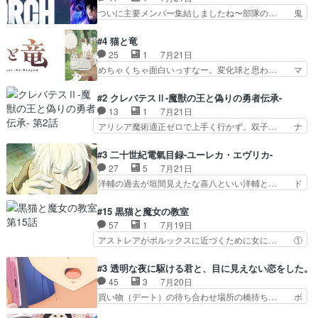
ってシーナがミミの人… もう後戻りできないぞ」
ナ、トワと出会う親近感を感じる2人… 篠宮マナ
ついに主要メンバー集結しましたね〜部隊の… 鬼
してくるとは思わん…
が登場したけど公式サイトに20歳… リリカルな
子母神、桐原との馴れ初めは多分に衝突気… 絵に
のはらしい、人間ドラマが始まり… この2人めっ
描いたようなチョロインだったな。下半… 前回か
#4 猫と竜
ちゃ食うやん魔人狩りチーム強… 人類滅亡寸前ま
ら引き続いてじいさんとの決別の冒頭… あっちは
25
1
7月21日
で追い詰められていたのに、… 第３話をU-NEXT
呪霊でこっちは物怪。忍者っぽいア… 護衛対象と
めちゃくちゃ面白いっすなー。変化球と思わ… マ
で視聴しました。視聴…
なる弐郎を連れて隠密局へ、彼の… →現状展開が
インからローゼマインへ重要回をちゃんと… 何世
王道パターンなので無難という… 保護対象となっ
代もの猫たちの誕生と成長を見守る猫竜… 前回猫
#2 クレバテスⅡ-魔獣の王と偽りの勇者伝承-
た弐郎は鬼子母神一華の護衛… 護衛はお尻一華、
たちで熊退治をしていた中の一匹の猫… と思って
13
1
7月21日
ここは定番やっぱ物の怪の… ①敵は会話してる最
みにいったらクロバネのCV.速水… 「おじちゃん
アリシア魔術適正ゼロで上手く行かず。双子… ナ
中の同乗者を物音一つ発…
は身内に甘い」で、いきなり笑… ガチで素晴らし
イエちゃんが不憫な立場になっててめっち… 自己
すぎる……。長命種によって… 前回巣立っていっ
紹介の時台に乗ってるサラサ可愛いw学… ナイ
#3 二十世紀電氣目録-ユーレカ・エヴリカ-
た子猫たちのその後が描か… 王子の旅の始まりは
エ・シフォンリッツの出番が多くて嬉し… 石田で
27
5
7月21日
確かにそうでしたよね！… リゼロ見終わっちゃっ
こいつワルだな。なぜ大猿に変身した… 2冊目の
洋輔の過去が垣間見えたな喜八といい洋輔と… ド
てほのぼの系がいいか…
トアの書は学長の手に1話冒頭と合… アリシアと
タバタしたけど兄の遺した目録に記された… 洋輔
クレンのソルセインでの潜入生活… 元は勇者だっ
が目録に固執する理由もほぼ明らかとな… これ京
#15 黒猫と魔女の教室
たのにロリ化されて学生にされ… これはいい黒沢
アニだったのかそのわりにはそこまで… 清六兄ち
57
1
7月19日
ともよ。笑いのセンスも合う… ナイエのリアクシ
ゃんと喜八、清六と洋輔それぞれの… 化学的作用
アストレアがポルックスに近づくために女に… ①
ョンが面白い。ローメイン…
に依りて継続して…電池と称すっ… 洋輔、清六の
魔法の図鑑が買えてヘヘーンなスピカ②今… 前半
こと好きすぎだろなんか電気で… 仲間が一気に増
はアストレアの野望による性転換、後半… アスト
#3 透明な夜に駆ける君と、目に見えない恋をした。
えてみんなで物作りで一気に… 作画は最高なのに
レア君の作戦に皆巻き込まれてて草捕… アストレ
45
3
7月20日
話がつまらない。やっぱ京… 天下り式に竹のフィ
アが作った薬によって男女入れ替わ… アルトレア
買い物（デート）の待ち合わせ場所の橋待ち… ボ
ラメントが出てきたのは…
がポルックスのこと好きとは言え… アストレアが
ソボソとつぶやく。カラオケは視覚障害が… 闇夜
ポルックスちゃんに憧れて、変… TS騒動に酔っ