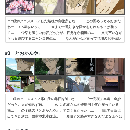
ニコ動dアニメストアしだ姫様の御旅所とな… この回めっちゃ好きだ
わー！！7期もやって… 今まで一番好きな回かもしれんやっぱ花っ
て… 今話も優しい内容だったが、折角なら箱庭の… 文句言いなが
らも石運びするニャンコ先生w… なんだかんだ言って花壇のお手伝い
をするに… 冒頭のギャグ展開から、気付くと泣いている… しだ姫
様の笑い声の説明のとき容莉枝さんが… 夏目のはにかむ困り顔のよう
#3「とおかんや」
な嬉しそうな笑… 今日は近所の小学校で運動会です雨が降らな…
ニコ動dアニメストア案山子の集団を追いか… 「十完夜」本当に奇妙
だった。人が知らず知… ついに名取さんの登場回！何か探っている
様… の３話の『とおかんや』、すごく良かった…… 1話で田沼は
出てきた次は、西村や北本は出… 夏目との絡みすきなんだよなぁ〜ほ
ん怖の「… 庄籠製菓舗さんへ(*>ω<*)♡50cm… ラストの水路が、
家屋が、町の景色が朝焼け… 気になって翌日に訪れる夏目柊のお話し