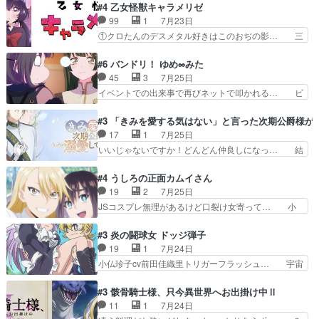
逃れすら逃げ上手亜也子のアシストに支… そう
#4 乙女怪獣キャラメリゼ
から新たな仲間まで。本作品… 今回エンディング
か、亜也子もまだ9歳なのか‥ときゆき… 「亜也
99
1
7月23日
テーマが流れるのが早い（… この作品の世界に
子のドキドキ・大作戦！・長寿丸を一… 目玉と耳
①クロたんのデスメタル好きはこのおぢの影… 三
も、一応デジタルという概…
を相手に言葉で繰り広げる戰もノラ… 時代設定ど
石さんのキャラなんかミサトさんっぽいな… なん
うなってる笑目力が強すぎて睨ま… ときメモ画面
か好きになれんキャラだなぁ作品もイン… 相変わ
#6 バンドリ！ ゆめ∞みた
からのいらすとやは草だった。… 今回は亜也子回
らず生物学者には見えないわね響野君… 正体を知
45
3
7月25日
でしたね頼もしさと乙女らし… 貞宗、キモいギョ
らないのにどちりも肯定してくれた… 黒絵がハル
イベントでの出来事で再びネットで叩かれる… ビ
ロ目としか思ってなかった…
ゴンになっても、南を助けて大事… OPにデスボ
オラの次の一手が動き始めました。それに… ビオ
入ってるのは黒絵がデスメタル… 黒絵が男で唯一
ラがまじで何がしたいかわからん！先生… 陰キャ
#3 「きみを愛する気はない」と言った次期公爵様が
心を許す、母の友達である光… 黒絵の可愛さレベ
の間合いにスルっと入ってきて相手の… ビオラが
17
1
7月25日
ルが止まらない。南くんと… 黒絵の母とのやり取
都子さんを籠絡しに来ててやばいぞ… マネージャ
いいじゃないですか！どんどん仲良しになっ… 結
りでエヴァの加持さん思…
ー現実版初登場！バレーボールに… 藻掻きながら
婚初日で君を愛する気はないものはやはり… 今期
前に進もうとするあられと律少… ビオラスマイル
の恋愛系で1番これが好き。愛する気は… 今晩
#4 うしろの正面カムイさん
で相手の緊張を解く相手の共… たまったアニメ
は、2130頃からシンデレラガールズ… 公爵の妻
19
2
7月25日
50本だってｗ今日も帰った… マネージャー実在
なのに着てる洋服がシンプル。テー… まあ、これ
JSコスプレ無理があるけど口裂け女寄って… 小
した大逆風のハズなのに全…
は見なくていいな。むしろ判断が… 自分でも気づ
学生コスには無理あるぞ。そのベットの下… シヅ
くほど嫉妬してる様子は可愛い… 次期公爵様がな
カちゃんがヤバすぎてボキキしそう(ぇ… 口裂け
#3 炎の闘球女 ドッジ弾子
ぜかヒロイン化していますデ… 【今夜のアニメA
女って人を襲うって知らなかった…ポ… そのスタ
19
1
7月24日
は…】前向き没落令嬢×こ… 「ぼやっとしてたら
イルで小学生ファッションは口裂け… 相変わら
小仏珍子cv前田佳織里トリガーフラッシュ… 宇宙
菜園の領地の外まで開墾…
ず、尺の都合なのか原作漫画の細か… 除霊士カム
背景でナレが始まり音楽が1本引きギタ… 珍子を
イと助手シヅカのエッチで笑える… 今回はかつて
いたぶってるのか！？Cパートで懐か… 普通にド
#3 骸骨騎士様、只今異世界へお出掛け中Ⅱ
昭和キッズを恐怖のどん底へ突… 現代で有名な口
ッジが激アツ。いや羽仁衣が初めて… 優谷優の声
11
1
7月24日
裂け女登場！お市ちゃん、ポ… ろくろ首の除霊シ
優に「ちんこ」って言わせてて興… 珍子ちゃ