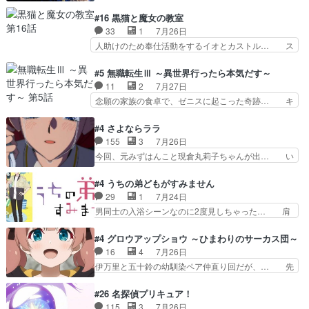
般人が巻き込まれることもあるのか結構面… 久野
くもド直球で泣ける回来たな… 【完全初見】100
美咲さんと言えば幼女！アイマスの市原… 遼河は
#16 黒猫と魔女の教室
カノGirlfrien… 『アイドル伝説恋太郎ファミリ
目的の為には人命も軽視するタイプの… 4つのス
33
1
7月26日
ー』にて「ア… 安木路佐ウル子役で出演いたしま
キルが揃う。広い墓を捜索中、遼河… 村正はそん
人助けのため奉仕活動をするイオとカストル… ス
したクォリ…
なおどろおどろしいエピソードあ… 気持ちよくし
ピカも大概怖がりだけど、カストルが更に… イオ
ようとしてるのはわかるけど。… 韓国ご自慢の俺
とカストルの共通点は、魔法の制御が出… 椋鳥の
#5 無職転生Ⅲ ～異世界行ったら本気だす～
レベのアニメ制作を日本に奪… 予言で正体がバレ
大群て…住民から迷惑がられてない？… キングコ
11
2
7月27日
る、もう騙し討ちは出来な… 村正の墓、アニメで
ングor進撃の巨人牡羊座のアルデ… スピカ・イ
念願の家族の食卓で、ゼニスに起こった奇跡… キ
見ると一杯で怖いな。ア…
オ・カストルという組み合わせ。… 有り余るパワ
スをせがむロキシーが可愛い過ぎ！妹達へ… エリ
ーが制御出来ない誰かの為に力… スピカの放り込
ナリーゼの悪魔の囁きwクリフとエリナ… 悪魔の
#4 さよならララ
みかたが雑になってきてるな… イキりカストルは
囁きやめてくださいwおい、1番重要… ゼニスも
155
3
7月26日
怖がりやったかあスピカな… 鏡の世界への突入と
感情が出てきてて良い方向に進んで… 第５話を
今回、元みずはんこと現倉丸莉子ちゃんが出… い
新たな依頼サブタイトル…
ABEMAで視聴しました。視聴に… クリフとエリ
や、これけっこうおもしろいかも知れん。… 王子
ナリーゼさんが夫婦になり、ノ… エリナリーゼ様
様とは...本当の愛とは...なんぞ… テンポの良いボ
#4 うちの弟どもがすみません
相変わらずで草ルディ君釣り… ルーデウスにシル
ケとツッコミで笑わせつつ、… この作品、ストー
29
1
7月24日
フィエットとロキシーとの… 離れ離れになったり
リーにも登場人物にも全く… 家で机に向かってる
男同士の入浴シーンなのに2度見しちゃった… 肩
別れがあったり絶望の大…
時の貧乏ゆすりとか、ラ… お姉ちゃんと話せ
ひじ張って素直に言葉が出てこない糸と源… 蛙を
た！！！！し、また1歩進… ヒメカの最後の言葉
散歩って逃げるよね！糸と類を助けよう… 類の面
#4 グロウアップショウ ～ひまわりのサーカス団～
に、ララは何を思うのだ… 息をするかのように3
倒見るのが1番大変そう糸は誰とでも… 源くんを
16
4
7月26日
話まで視聴。2026… ララの王子様探しが本格的
甘えさせるまでの糸と周りの出来事… 源くん、甘
伊万里と五十鈴の幼馴染ペア仲直り回だが、… 先
に動き出した回。…
えちゃうぞ宣言。思ったよりラブ… 糸ちゃんのま
週の雫スヴェトラーナ回に続き、今回は伊… い
っすぐな言葉、わたしも原作を… 主人公が当初の
や、これ素晴らしいコメディアニメだな。… 水着
#26 名探偵プリキュア！
目的を忘れてますますヤング… でも央太と親しく
回なのにビキニじゃない！これは時代背… 今回は
115
3
7月26日