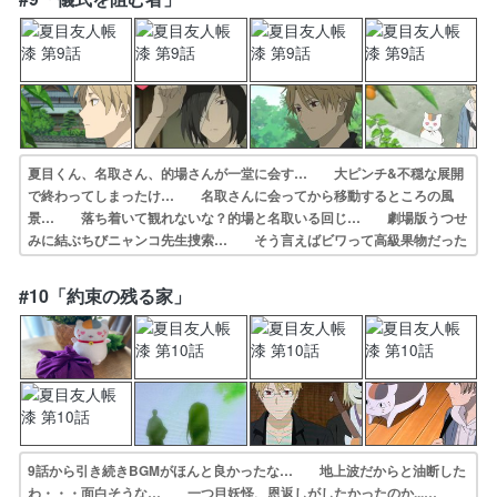
形も､今､目… 好きかどうかは別として確実に夏目史に残る…
夏目くん、名取さん、的場さんが一堂に会す… 大ピンチ&不穏な展開
で終わってしまったけ… 名取さんに会ってから移動するところの風
景… 落ち着いて観れないな？的場と名取いる回じ… 劇場版うつせ
みに結ぶちびニャンコ先生捜索… そう言えばビワって高級果物だった
なぁ。昔… 的場が横を向いて会話するの深い。内面を察… 的場さ
んに名取さんに夏目も加わり大きいあ… 夏目と名取の頭ごっつん可愛
#10「約束の残る家」
い！的場が被っ… 名取と夏目おっちょこちょいだな～(笑)結…
9話から引き続きBGMがほんと良かったな… 地上波だからと油断した
わ・・・面白そうな… 一つ目妖怪、恩返しがしたかったのか...…