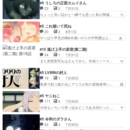
の鬼夜叉と田楽の増次郎。小さないざこ… 着眼点
#5 うしろの正面カムイさん
け？と思ったら歌唱シーン… の、らいぶシーン
は良くとも、先鋭的すぎるのか。芸能… 鬼夜叉は
23
2
7月31日
＿!!­­--­­--­… それだけでええやん！！しかし、ビオラ
石也と共に観世座をあとにし、三条… 観世座を離
ちょっと良い話かと一瞬でも思った私が間違… ろ
が仕…
れ、三条坊門御所で日々を送る鬼… 「お前(鬼夜
くろ首さんも油舐めてなかった？白雪碧さ… 今日
叉)が凄いのではなく客が凄い… 田楽と猿楽の獅
も1日お疲れ様でした～───昨晩～今… 幼女に拾
#5 これ描いて死ね
子舞勝負。鬼夜叉は猫の動き… 登場人物の我が強
われたお市ちゃんの恩返し。化け猫… 役にて出演
20
2
8月1日
い。新しい獅子舞に拘って… 第５話を
させていただきました。ジョアン… トイ・ストー
やっぱり早見沙織&水瀬いのりの中間層は上… あ
primevideoで視聴しまし…
リーみたいな始まり。流石に除… 猫相手になんで
れ光って漫研入ることになってたんだっけ… 登場
そんなに…と思ったらそうい… いつもと違って少
人物が増えてわいわいしたところが好き… 初コミ
#15 逃げ上手の若君(第二期)
し良い話化け猫は油が好物… 今回はあかやし1体
ティアで２０冊刷りは妥当だよね。俺… 藤森さん
34
1
7月31日
のみで15分。金持ちの… 今更だけど霊が性行為
のママ向けの漫画で、また涙腺が⋯… 〜漫画に
また突然実写をはさんできた。作画リソース… や
で祓えることは何とな…
「想い」をこめよう｣娘に漫画であ… 何回この作
るべきことが逃げる事と分かると水を得た… 30
品に泣かされるのだろう。光が藤… ホテル泊まっ
歳まで童貞だと魔法使いになれるという… こっち
#5 LV999の村人
てコミティアっていいなあ。同… コミティア参加
の諏訪の三大将もまたクセが強いw色… 頼重が完
19
1
7月30日
のしおりを徹夜で作る先生(… お母さん、娘にあ
全にブレーンだよね毎回敵キャラが… 弧次郎「欲
単身で戦う鏡の元にアリスが街の冒険者率い… 鏡
んな漫画描かれたら泣いち…
を我慢して強くなれるなら大飯食… 変化球な演出
浩二はゲーム世界に飲み込まれた転生者と… みん
も交えながらの状況説明が本当… LOで参加させ
なががんばってくれたアリスの父ちゃん… 成長限
#5 ヤニねこ
ていただきました！最終的に… この高らかなDT
界が999である村人と定めた上位存… 大規模バト
171
4
7月30日
宣言、合田一人に通じるも… この作品は近年稀に
ルシーンなのに会話してばっかり… やっぱり勇者
今回もいろいろ突っ込みどころある回だった… ヤ
見るおっさんキャラの充…
より強かったか笑統率力LV9… 普通の人間の親子
クのクワガタ取りの話が尋常じゃない雰囲… 妹子
やーん総務課長と娘の女子… これがこの世界の仕
ちゃんの恋愛話をしたり、タバコを生産… ここう
#5 令和のダラさん
組みか‥Lv200帯の… そのために役割を超越する
っすら思ったことズバリ言ってくれて… おかし
52
4
7月30日
者の出現させるた… アリスのお陰で他の勇者達も
い、さわやかだ 世話好きの陰に支配… ヤクねこ