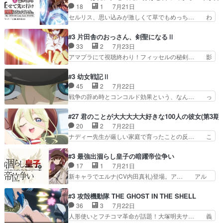
違反は許さない人かと負けず嫌いの可愛… 何かに
18
1
7月21日
を絵に描いて！と言われた… 神をも恐れぬ姉弟と
一生懸命になっている女の子はかわい… 先の一件
セルリス、思い込みが激しくて草でもめっち… わ
ダラさんのコメディかと…
で綾と美緒は親しくなる。厳しい寮… 体育会系み
ーい、可愛い男の子キャラが出て来た～♪… 隠し
たいな点呼が行われるお嬢様学校… ３話、このタ
子前提から離れないセルリスちゃんゲル… 顎ヒゲ
#3 片田舎のおっさん、剣聖になるⅡ
イプの作品によくある『努力型… 格ゲー専門用語
生えたゴリラ系中年おっさんが男に会… どうあが
33
2
7月23日
が９割方分からんけど、俺は… 取り締まる側を仲
いても弟認定。ニワトリファイター… ここは俺に
アマプラにて視聴終わり！フィッセルの秘剣… 影
間に、これは強い。4人そ…
任せて先に行けと言ってから１０… ちょっと奇妙
のように実体のない敵は人間相手と違い、… ・魔
な新キャラは、次元の狭間への… 最近のアニメ界
術師学校を突如襲った魔狼はベリルとフ… 老いに
#3 幼女戦記Ⅱ
ゴリラに飽きてニワトリにス… セルリスには見守
対する恐怖ね。恐怖を感じながらミュ… 教頭が藪
45
2
7月22日
り役が居ないとアカンね自… すみませんセルリス
をつつきやがったのかただ、動機は… 今回は何と
戦争の辞め時とコンコルド効果という、なん… っ
萌えでした魔族の男の子…
言ってもフィッセルの活躍がカッ… 人型以外の相
て毎回なってますが、「コンコルド効果」… ミニ
手と戦うのはゼノ・グレイブル… アクション主体
アニメ『ようじょしぇんき2』本編に加… 」はち
#27 君のことが大大大大大好きな100人の彼女(第3期)
で中身がほとんどなかった。… 単純単調な話にな
ょっと無能過ぎんかサンプル数1やん… ターニャ
20
2
7月22日
っちゃってて、、、え？そ… 徐々にわかってくん
が思ってる方向に進まずこれでまた… 合衆国と帝
ナディー先生が厳しい家庭で育ったことの反… こ
のよなぁこれ以上動けな…
国で小競り合い中、同盟国が講和… 戦争は始める
の辺りから原作を見ていないので、ナディ… 自
より終わらせる方が難しいって… 和平交渉のため
由、アメリカ、日本人、国語教師＋新たな… ナデ
#3 最強出涸らし皇子の暗躍帝位争い
にイルドアの大佐がサラマン… 直属の部下ですら
ィー（大和撫子、やまと100Girl… 美しすぎる美
17
1
7月21日
戦争継続派か。。戦争は始… 「（あの量の差が気
しいに美しいは美しすぎてうっ… 25)BP○さん見
新キャラでエルナ(CV内田真礼)登場。ア… アル
になるッ!!!）」ジェ…
逃して26)最高の機能… 前任退職、後任の教師ナ
ノルトがエルナにいじられ絡みする回。… 今期見
ディー。後半いつも… ⑬先生が日本人と看破した
るアニメが多いｗ骸骨騎士様、只今異… 傀儡政権
#3 攻殻機動隊 THE GHOST IN THE SHELL
恋太郎正解らしい… ①次の新キャラは後任の国語
を狙っているのか、弟が皇帝になっ… エルナは
36
3
7月22日
教師…フラグを… どうしてもルー大柴が頭を横切
100%善意で絡んでくるのがやっ… アルノルトが
人形使いとフチコマ革命が話題！大塚明夫サ… 義
る新ヒロイン…
魔法特化で基礎体力は一般人以… これリアル内田