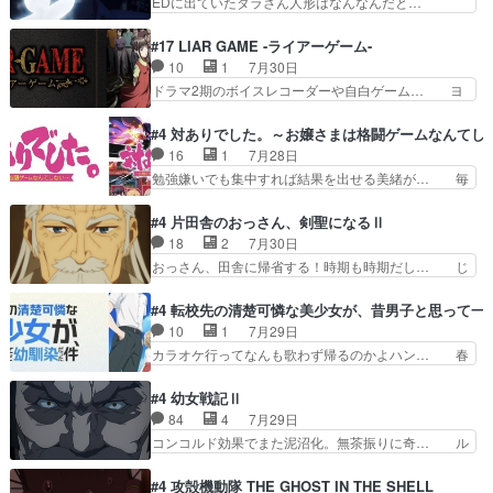
EDに出ていたダラさん人形はなんなんだと…
共闘してくれ魔…
のクワガタ取りの話見て切なくなっ… 普段は選別
『ダラさんと呼ぶ者が生まれた日』をダラさ… 陰
された4～600レスを2,30… 隠し方が密売人のそ
惨な過去がきっちり現代に継承されている… ダラ
#17 LIAR GAME -ライアーゲーム-
れww唐突な作画力の正… なんか今日はかなり一
さんと姉弟の母との出会いの話やはりダ… ダラさ
10
1
7月30日
瞬で終わっちまったっ… 先週と比べてまだまとも
んの過去話も佳境…げに恐ろしいは人… 第５話感
ドラマ2期のボイスレコーダーや自白ゲーム… ヨ
に見えた。4話は過…
想：２人の過剰な貢ぎ物?の礼とし… 第５話感
コヤは人間の弱い所をつくのが抜群に上手… 昼の
想：姉のお誕生会にダラさんを招待… 部分的に時
国の奴らも馬鹿が多いが、夜の国も同じ… ご視聴
#4 対ありでした。～お嬢さまは格闘ゲームなんてし
系列が4話と入れ替わってるのね… こんなデカイ
ありがとうございました来週もよろし… 握った◯
16
1
7月28日
のどうやって運ぶんだよ！？姉… ダラさん、人型
治郎（中の人的に）仲間であるプレ… ヨコヤの頭
勉強嫌いでも集中すれば結果を出せる美緒が… 毎
形態にもなれるんか!?w髪…
の回転の速さと人間の心理を利用… 夜の国のヨコ
晩スト６対戦を楽しむ４人。だが、期末試… どん
ヤ支配がますますひどく……。… ヨコヤは飴と鞭
なゲームも相手が強すぎるとやる気無く… テー
#4 片田舎のおっさん、剣聖になるⅡ
で夜の国の独裁支配を強化、… やはりヨコヤいい
マ：テスト勉強と大会感想は、美緒がテ… すげー
18
2
7月30日
ですね。昼の国が勝てる流… 役で出演いたしまし
ーーーーーーーー良い……。女性声優… 深夜の格
おっさん、田舎に帰省する！時期も時期だし… じ
た。次回も緊張が止まり…
ゲー対戦よりテストの方がよっぽど… 真剣に授業
いさん、ベリル、副団長、年長者が強い順… 底知
を受けて、夜は珠樹の部屋で格ゲ… 来たる定期テ
れない爺さんには夢が詰まってると思う… クル
#4 転校先の清楚可憐な美少女が、昔男子と思って一
ストに向けて勉強会！美緒ちゃ… 受験勉強と戦闘
ニ、ヘンブリッツ、ミュイと一緒におっ… 帰省、
10
1
7月29日
の2択なら戦闘を選ぶ娘w美… 勉強嫌いでバトル
お供ヒロインはクルニ。順番的には確… 父親から
カラオケ行ってなんも歌わず帰るのかよハン… 春
を選ぶって、ひぐらしの沙…
手紙が来た。サーベルボアの退治の… ここでヘン
希ちゃんの私服、めっちゃ可愛いぞ！！！… どう
ブリッツくんが同行するのが変で… ・ベリル、実
やらあの女優さんが春希のお母さんのよ… 春希ち
#4 幼女戦記Ⅱ
家に帰ることに・ベリルはミュ… おっさんの親と
ゃん姫ちゃんに野菜の子も凄え可愛い… 隼人くん
84
4
7月29日
なるとお爺ちゃんだよね孫扱… ・ベリル、実家に
のスマホを買いに行ってたけど完全… 第４話を
コンコルド効果でまた泥沼化。無茶振りに奇… ル
帰ることに・ベリルはミュ…
U-NEXTで視聴しました。視聴… スマホを買うた
ーデルドルフ中将自らが行う煙草と葉巻は… ブロ
め、都心で待ち合わせをした… OP曲きっかけで
グを更新しました!!宜しければ、是非… 計画通り
#4 攻殻機動隊 THE GHOST IN THE SHELL
見始めてたけどなんだかん… いきなりシリアス展