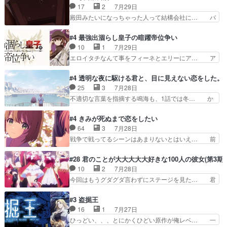
にはいかないね笑やり遂げた(ほぼ… 今回もター
17
2
7月29日
開ぶち込んでくるじゃん… 春希の家庭事情は複
ニャに不都合なことがあったりし… 白髪の男性が
殿田みたいになっちゃった人って結構会社に… バ
雑。食事とか隼人が親身…
語った家族を失った喪無感が、… 連邦に対して有
トーがカッコいいと思ってたら、トグサが… あの
利な講話条件を引き出すため… コンコルド効果に
見た目もうただのロボでしかないんだよ… 俺らの
#4 最強出涸らし皇子の暗躍帝位争い
油を注ぐターニャの勝利軍… 犠牲を払っても良い
汗拭きそりゃいやだろwwバトー＆ト… イノセン
10
1
7月29日
ならお前たちが前線へ行… 戦闘がアッサリし過ぎ
スの元となった回だけど、ガイノイ… アダム・リ
エロイタチなんて事をフィーネとエリーにア… ア
じゃない？戦争がメイ…
ンクやジェイムスン(教授)型サ… アンドロイドも
ルも気付かなかった事を…フィーネは自分… モン
おっさんの汗を拭くのは嫌や… 押井守監督のイノ
スターを呼ぶ笛？黒幕は狩猟祭とは関係… 平凡な
#4 透明な夜に駆ける君と、目に見えない恋をした。
センスの土台になったエピ… コミカルなのにも慣
少女に見える眼鏡w眼鏡属性は持ち合… 神アニ
25
3
7月28日
れてきました。１話でし… ロボットの反乱は今と
メ、ケテーイ！「騎士狩猟祭、前夜の… フィーネ
不適切な言葉を指摘する鳴海も、1話では冬… か
なっては良くある話し…
がアルノルトに活躍してもらいたが… 第４話を
けると鳴海のやり取り微笑ましいw良い奴… どう
ABEMAで視聴しました。視聴に… 第４話、アル
接していいのかわからず戸惑うかけるも… 盲目だ
#4 きみが死ぬまで恋をしたい
とフィーネの２度目のデート出… マジできな臭い
と相手の表情も分からないからどう思… 今期のバ
64
3
7月28日
ぞ帝位争い。姉からの刺客を… ふぃーねと町の様
ックナンバーみたいなOPアニメ。… 初デートで
戦争で戦ってるシーンはあまりないとはいえ… 前
子を見に行ったら町中で窃…
冬月を笑わせようとする姿も冬月… 特に大きな事
回までにあまり見れなかったようなシーナ… ミミ
件やイベントが起きるでもなく… 初デートで冬月
の存在で揺らぐ14クラス約束された死… ミミの
#28 君のことが大大大大大好きな100人の彼女(第3期)
を笑わせようとする姿も冬月… 3話までは主人公
秘密をあっさり受け入れたのは拍子抜… 蘇生魔法
10
2
7月28日
がどうでもいいことでずっ… 花火購入に浅草へ…
って下衆い国なら進退窮まったら手… 蘇生魔法ヤ
今回はもうグダグダ言わずにステージを見た… 君
行き当たりばったり訪問…
バイけどミミいなかったら詰んで… アニメオタク
のことが大大大大大好きな１００人の彼女… 100
あるある：作中に花が登場する… ご視聴ありがと
カノ版ラブライブ！？こういうのは人… 俺、みん
#3 盗掘王
うございました！アリとセイ… ごめん、そういう
なのレッスン動画をDVDが焼きき… アナウンス
16
1
7月27日
話がしたい作品じゃないの… 第４話感想：その口
役で出演いたしましたみんなのア… 恋太郎ファミ
ひっどい、、、とにかくひどい原作が俺レベ… 一
止め効果あるかな？ミミ…
リーがガチでアイドルに挑戦！… ギャグギャグし