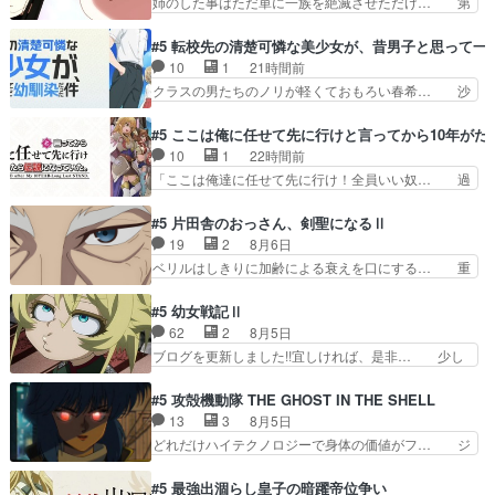
姉のした事はただ単に一族を絶滅させただけ… 第
動画って言うんですか？あ…
がトイレに向かった先が出口越えて… ペンペンね
６話感想：父親の仕事に合わせて親戚の家… 第６
この俗っぽさがまじでおもしろか… 前の話に「獣
話感想：薫くんアニメ､特撮､漫画､ゲ… 特殊EDと
#5 転校先の清楚可憐な美少女が、昔男子と思って一
人が就ける職には制限がある」… まだ健康でいら
いうか、『激昂無頼!!ガン・バ… 折角オカルトも
10
1
21時間前
れると信じて欲に塗れた獣人… ♥︎⁡ꔛアルにゃん。
のの雰囲気だったのにEDが… 小5男子に理想のご
クラスの男たちのノリが軽くておもろい春希… 沙
みたら、描きたくなっ…
近所さん♡こんな姿でビ… 足らん、足らんぞぉぉ
紀は隼人への片思いを拗らせているタイプ… みな
ぉ!!!特に透過光と… 超常の存在を信じる日向と友
もちゃんが透けブラしててびっくりして… レベル
#5 ここは俺に任せて先に行けと言ってから10年が
隆の出会いが夏… ダラさんの6本の腕ってそうい
のキャラが登場。相変わらず顔や体の… 隼人が春
10
1
22時間前
うことだった… もしかしてもしかしてが全てあり
希の級友を巻き込んだイジりに動じ… 第５話を
「ここは俺達に任せて先に行け！全員いい奴… 過
まして『お…
U-NEXTで視聴しました。視聴… ラブコメで天然
去、あとを託したロックが今、2人にあと… 木下
ジゴロというかナチュラルヒ… みなもと仲良く話
鈴奈（@0suzuna0）が【マリー… 村ごと乗っ取
#5 片田舎のおっさん、剣聖になるⅡ
す隼人を見てなぜか不安に… 無理なダイエットは
られてたら流石に気付かないか… 《漫画版少し読
19
2
8月6日
禁物だけど、なかなか結… 「これからもお手入
んだことある》エリックとゴ… ロックは敵に容赦
ベリルはしきりに加齢による衰えを口にする… 重
れ、がんばりゅ」ありが…
無くブスっといくから気持… 勇者パーティー再結
ねた歳のせいにしていた限界を超えて命の… いい
成して先にいけで激アツ… 爆縮、幻覚、主人公結
んじゃないですか。魔物の群を発見した… アマプ
#5 幼女戦記Ⅱ
構エグいことするよな… ねぇ猫耳ガール、敵の根
ラにて視聴終わり！サーベルボア討伐… を言い訳
62
2
8月5日
城に乗り込む事を同… 世もや替えが利くと復活P
にしたくないものですねwボア狩り… 先生として
ブログを更新しました!!宜しければ、是非… 少し
とは？！もう来週…
のベリルが好きだけど、今回みた… 4人だけでサ
でもマシな負け方を選んだゼートゥーア… ゼート
ーベルボアを狩りに行く。野営… ・実家周辺でサ
ゥーアの唯一の手駒が強すぎる笑あお… 私にとっ
#5 攻殻機動隊 THE GHOST IN THE SHELL
ーベルボアが暴れてると聞い… ちょっと年齢の事
て完全にご褒美回ゼー様の葉巻シー… やはりター
13
3
8月5日
を言いすぎとゆーか言い訳… ベリルの母もやはり
ニャが後方指揮だと展開に迫力が… “貧乏籤百連
どれだけハイテクノロジーで身体の価値がフ… ジ
只者じゃなかったかベリ…
無料ガチャ”100連でも1回… 2期入ってから地味
ャミングも伏線になるかと思った回想シー… フチ
だよね。ただでさえ幼女… 「餌になってもらわね
コマだいぶ理性持ち始めた。この世界の… 原作読
#5 最強出涸らし皇子の暗躍帝位争い
ばならぬ」って言葉に… ゼートゥーア左遷によっ