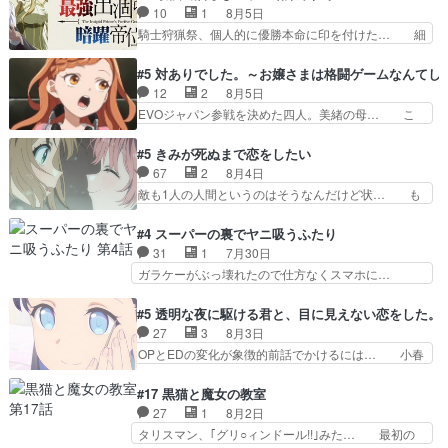
んだのもう何年も前なのに、覚えてる… コイルの
10
1
8月5日
て参謀本部の連携が… 緊張感ある戦闘描写とギャ
汚職を突き止めるべくバトーの指導… やまとん1
騎士狩猟祭、個人的に優勝本命に印を付けた… 細
グ今週の『有能な…
号はどこの部分で使うのだろう？… 日本とロシア
かい設定を考えるのが面倒な時は古代魔法… エル
が絡む政治の話かつ色々な用語… 第５話を
ナがチートすぎる笑アルは最初から自分… プラネ
#5 対ありでした。～お嬢さまは格闘ゲームなんてし
primevideoで視聴しまし… 前回同様『イノセン
ット・ウィズ展開アツいな「騎士狩猟… 麦茶どこ
12
2
8月5日
ス』を含む押井・神山版… 第５話「EPISODEラ
ろかタイトル通り麦茶の出涸らしぐ… 第５話を
EVOジャパン参戦を決めた四人。美緒の母… こ
ストの母親の気持…
ABEMAで視聴しました。視聴に… 復讐に燃える
の作品に唯一足りないと思ってた(無くて… 見た
吸血鬼兄弟の弟ですいいキャラ… クリスタ皇女
目は気品溢れてるのに中身は…美緒ママ… テー
#5 きみが死ぬまで恋をしたい
が“萌え”なのでこの娘が皇帝… ウサギ好きそうな
マ：格ゲー大会に行くには？感想は、美… 大会を
67
2
8月4日
王女殿下がかわいい。幼馴… ついに始まった狩猟
前に格ゲー熱が高まる一方、百合の本… 東京で開
敵も1人の人間というのはそうなんだけど状… も
祭。エルナの活躍で上位…
催される格ゲー大会に参加すること… Japanに向
う着れないからってどういう意味だろうな… ミミ
けて外泊届にサインをもらっ… 長崎から大会のた
を人間に戻して欲しいでも自分達が代わ… ご視聴
#4 スーパーの裏でヤニ吸うふたり
めに東京へ!/でも観光よ… 旅の支度全部やってく
ありがとうございました見るたびに切… 誰かと思
31
1
7月30日
れる先輩、なんだかん… 第５話をｄアニメストア
ったらちゅー先輩か。しれっと相方… 第５話感
ガラケーがぶっ壊れたので仕方なくスマホに…
で視聴しました。視…
想：コ□した相手にも家族や…､戦… つらい回
佐々木さんとは同い年くらいに思ってたけど… や
だ……つらすぎる……。エスタ先輩… 今週のシー
はり出オチ感が否めず、エピソードの打率… 田山
#5 透明な夜に駆ける君と、目に見えない恋をした。
ナとミミも可愛かった2人の関係… 確かに相手に
さんが佐々木さんに沼っていく…こんな… 佐々木
27
3
8月3日
も家族や大切な人はいるけど、… 白シャツが作業
さん、腕フェチなんですね笑最近まじ… 佐々木が
OPとEDの変化が象徴的前話でかけるには… 小春
着みたいなもんなんですかね…
ガラケーからスマホに変えるって、… もうドラマ
の透明なモヤのかかった世界。どんな女… そう
版孤独のグルメファンコンテンツ… 「お腹冷えち
か、こんな風に見えてるのかぁ。かける… 完全な
#17 黒猫と魔女の教室
ゃわない？佐々木さんの優しさ… 先行で見た時よ
両片思いになりましたねぇ…OPとE… 余計な物
27
1
8月2日
り2人のやり取りに癒しを感… ABEMA版の7〜8
は描かず白く靄がかった小春ちゃん… 光も感じな
タリスマン、｢グリ○ィンドール!!｣みた… 最初の
話佐々木が実年齢以上…
い完全な盲目なんやね…おめかし… 母役に能登さ