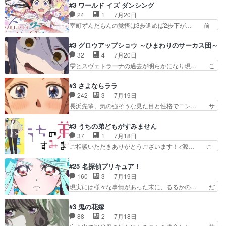
を照らす打ち上げ花火。人混みの中、み… どんど
#3 ワールド イズ ダンシング
払い騒動と賑やかでいいねw… 偉大な父を持つが
んキュンが増えていく展開に毎回わく… ちょこっ
24
1
7月20日
故の悩(独自のおっぱい論… 鉄板中の鉄板、性転
と書ければと風が吹き手元にあった… 』は、率直
室町ずんだもんの覚悟は3歩進めば2歩下が… 前
換と酩酊ネタの二連発(…
に言って脚本と演出が悪いと思う… 小春の目が見
回の白拍子の死といい今回の”まぐわい”… 世阿弥
えなくなったのは先天性による… 冬月の前向きさ
が主人公の漫画がアニメになったらし… 壮絶だっ
#3 グロウアップショウ ～ひまわりのサーカス団～
と、空野の億劫さがリアルだ… かけると小春、二
た…30分で2時間の映画のように… すべての表現
32
4
7月20日
人が一緒に過ごす時間が描… ヒロインの目が不自
がピタリと揃った傑作本当に素… たまに現れて謎
雫とスヴェトラーナの過去が明らかになり現… こ
由だから音を大切にして…
のアドバイスをしてくれるお… 可愛いキャラデザ
のアニメは足首を休ませるという事を知ら… 愛知
からは想像できない顔芸、… 父、大舞台へ立つこ
県豊川市付近が舞台なのか～現地にも出… 前回に
#3 さよならララ
とが決まる。更に父から… 再び鬼夜叉を導く、素
引き続き、今回もおぱんつであります… キャラク
242
3
7月19日
性不明の彼の名前を知… 恵まれた身分に甘え、修
ターが可愛いのはもちろん、ストー… 皇ではなく
長浜先輩、気の強そうな見た目と性格でニン… サ
練を怠るキャラは苦…
ひまわりを蔑ろにして皇に乗り換… 傷跡なんか、
ブタイがええよね〜関西弁が凄くちゃんと… って
見せたくない自分の力量を超え… エロいところ以
なったからユリ確定！＼(^o^)／ラ… プロローグ
#3 うちの弟どもがすみません
外あまり見どころがない。1… いや～、めちゃく
的な１話、２話からの浮世離れし… 茉里のボクシ
37
1
7月18日
ちゃおもしろいね。瑞佳は… キャラデザが映える
ングにかける真摯さ格好良かっ… 今回はゲストが
ご相談いただきありがとうございます！<源… こ
のは勿論だけど脚本に歩…
２名！ワンピースの作画さん… あほって言う茉里
こまで見てきて糸ちゃんの声がキャラとす… 糸が
がかっこいいよあほララは… 唯一の理解者だった
家事を頑張り過ぎてテストの結果が酷く… 糸ちゃ
#25 名探偵プリキュア！
母親を失い、アウェーの… ３話の地味に好きポイ
んと源くん、類くんのお買い物シーン… ３話にし
160
3
7月19日
ントは、冒頭でララが… ボクシング部部員たちの
てもう普通に物語が楽しみになっち… 類くんの将
現実には様々な事情があった末に、るるかの… だ
設定を公開！辻さん…
来の夢が微笑ましいまだまだ甘え… 前髪ぱっつん
からるるかが「まどろっこしい」と称され… エク
金太郎な糸ちゃんがお母さん役… 子供達だけで生
レール編の始まり、エリザさんの回で「… 「マジ
#3 鬼の花嫁
活するようになってからの話… 最後の「かわい
ラ」と言えば同時上映の「公タロウ」… キュアエ
88
2
7月18日
い」の破壊力よ…あれは成田… 糸と4人の弟の関
クレールはやっぱりくれあだったか… エクレール