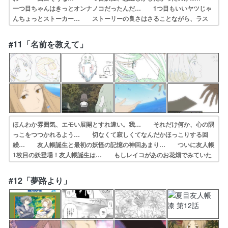
一つ目ちゃんはきっとオンナノコだったんだ… 1つ目もいいヤツじゃ
んちょっとストーカー… ストーリーの良さはさることながら、ラス
ト… 見逃してもらった過去恩を返そうとストーカ… うまく言葉に
できないけど最初の頃よりずっ… 無事に部屋から出られて良かった一
#11「名前を教えて」
つ目の妖… ○○しないと出られない部屋に閉じ込められ…
ほんわか雰囲気、エモい展開とすれ違い。我… それだけ何か、心の隅
っこをつつかれるよう… 切なくて寂しくてなんだかほっこりする回
繰… 友人帳誕生と最初の妖怪の記憶の神回あまり… ついに友人帳
1枚目の妖登場！友人帳誕生は… もしレイコがあのお花畑でみていた
夢を蒼子… レイコさんの孤独と妖の優しさが泣けた…い… 津田健
次郎さんの声がまた優しいんだわ改め… ニコ動dアニメストア友人帳
#12「夢路より」
はじまりの物語… めちゃ良かったです…ソラノメの最後の語り…