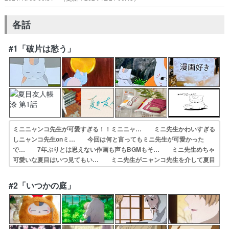
各話
#1「破片は愁う」
ミニニャンコ先生が可愛すぎる！！ミニニャ… ミニ先生かわいすぎる
しニャンコ先生onミ… 今回は何と言ってもミニ先生が可愛かった
で… 7年ぶりとは思えない作画も声もBGMもそ… ミニ先生めちゃ
可愛いな夏目はいつ見てもい… ミニ先生がニャンコ先生を介して夏目
に言葉… 小瓶を割られた貴志くんと置物を割られた神… 今後の話
もどんな話なのかとても楽しみにな… みにニャンコ先生かわいかった
#2「いつかの庭」
な〜(ΦωΦ… 7期おめでとうございます。そして、ミニ先…