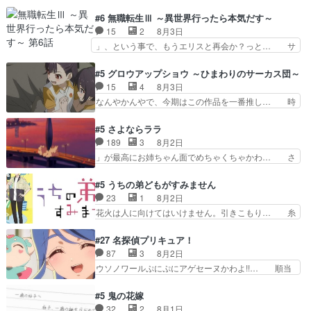
障害ゴーレムを全員で力を合わせて倒… アリアは
んって禁じ手使ってきたー！E… 今回は小春視点
ホントスピカが大好きだよね。ツン… 一等級ポテ
#6 無職転生Ⅲ ～異世界行ったら本気だす～
も描かれていて良かった本当… 股に海豚を挟み水
ンシャルのアリアちゃん可愛くて… そういや、ア
15
2
8月3日
上バスでの会話を反芻…恋… OPEDとも無人バー
リアは能力は最上級のくせに、… とうとうアリア
」、という事で、もうエリスと再会か？っと… サ
ジョンから主人公２人…
と直接競う場がきたこれまで… 毎度ながらのスピ
ラの再登場によってルーデウスの成長が確… 人間
カの顔面芸推しのハナちゃ… クソレビュータリス
関係の清算が粛々と進められているサラ… サラと
#5 グロウアップショウ ～ひまわりのサーカス団～
マン趣味ダダ漏れで好き… 期末試験が始まろうと
の関係に対して完全に「昔の女」とし… ルーシー
15
4
8月3日
しておりスピカは対策… 能力鑑定胸像タリスマン
にデレるルディが完全に親バカで微… サラとは会
なんやかんやで、今期はこの作品を一番推し… 時
氏容姿も評価してし…
ってほしいちゃんとした別れ方し… サラは未練0
給50円じゃ借金は減らない(^_^;サ… 葵ちゃん可
だと言っていたけど人の気持ち… 実は結構好きな
愛すぎるな楠木ともりちゃんのね… デフォルメさ
#5 さよならララ
キャラモヤモヤする別れ方だ… 役で出演させてい
れた表情が特に多かったのが印… 葵＆茜の回も良
189
3
8月2日
ただきました！よろしくお… 毎クールメインヒロ
きでした。あの証拠写真、ひ… 互いが互いのこと
」が最高にお姉ちゃん面でめちゃくちゃかわ… さ
インを好きになっちゃう…
を想っているのにすれ違っ… 第５話をｄアニメス
すがに割れた窓ガラスの弁償は求められた… 逡巡
トアで視聴しました。視… 葵ちゃんに〝瑞佳ちゃ
を振り切ってみんなに謝ったララの思い… 仕事に
#5 うちの弟どもがすみません
んと練習したい〟と言… 本当この作品は「キャ
馴染めない辺り観ていて苦しいところ… ララちゃ
23
1
8月2日
ラ」を活かすのがうま… みずかちゃんの介入で双
んの事情はもう少し皆に話して良い… ララと茉里
花火は人に向けてはいけません。引きこもり… 糸
子の仲にヒビが………
とで初のアルバイト。七転八倒し… 労働するプリ
はまだ柊の顔も見たことなかったっけ！1… って
ンセスえらい。プリンセスの精… アンデケン行っ
お名前を見たんだけどあの中村大樹さん… 糸ちゃ
#27 名探偵プリキュア！
てケーキ食べて、帰りにカメ… ララが働く事での
んカッケー、色んな意味でwゲームが… 姉から性
87
3
8月2日
てんやわんや。働いて大変… 地道に働き人と関わ
的興奮覚えてないよね？なんて言わ… テーマ：引
ウソノワールぷにぷにアゲセーヌかわよ!!… 順当
る日々の中に愛を見いだ…
きこもりの理由感想は、久しぶり… 元ゲーマーな
にマコトジュエルの争奪戦をやったと。… 記憶を
ので、はちゃめちゃ楽しく作業… 糸ちゃんと源く
取り戻し正式に探偵事務所で働き始め… ポワロ、
#5 鬼の花嫁
んの距離感おかしいね(*´… 糸と源ははよ好きお
元ネタを解説して原作に誘導するの… くれあさん
32
2
8月1日