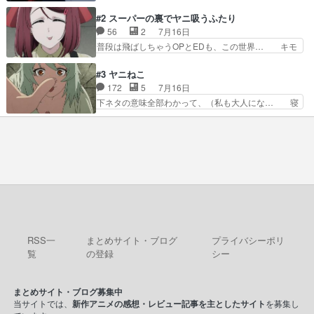
ームを勝利へ導いたアラキの先読みの能力… 急に
のぼくわたは海外版でどうなる… まさかこの作品
主人公の強火古参ファン出てきたけど何… 勝利に
#2 スーパーの裏でヤニ吸うふたり
に今期一の悪役がいたとは。… 友達との会話でフ
浮かれる面々の中、アラキは自分の能… ラムスは
56
2
7月16日
ェアリィブゥケのイベント… ・ビオラはあられを
隕石で負傷した体の部位を補修した… 次のゲーム
普段は飛ばしちゃうOPとEDも、この世界… キモ
見つけて悪だくみを策略…
での対決のエピソード。そうなっ… ポリスホッパ
い自覚あるくせに弁えを知らない男。未… ほんと
ーの仲の良さがとても良いエン… 現状特に面白く
にヒロイン（山田/田山）のアンニュ… こんどは
#3 ヤニねこ
はない3話も大差なかったら… うーん…キャラが
そっちが機嫌わる。永遠に気づかん… 昨日は寝落
172
5
7月16日
どんどん出てくるが紹介が… お話が平坦なのよ
ちしてしまったので都合の良い女… 新卒で泣かせ
下ネタの意味全部わかって、（私も大人にな… 寝
ね。なんかこう内輪だけで…
て怒られたり煙草の匂いにがっ… 2人(1人)と近づ
ゲロってそんなヤバかったんか。じゃ、寝… 生活
く距離。別人だと思って… うん、確かに"にぶす
終わってるけど猫だから運動能力高いの… 相変わ
木"だwwこんな分か… あれだけ怒り心頭の花嫁ア
らずひたすらに汚くて下品なエピソー… 最初の職
ニメだっただけに… ドキっとするし、好きになっ
場をやめて、どうしようもなくふさ… 今回はカン
ちゃうここの田…
サイとアルちゃんが登場しました… 寝る前に「ヤ
スすう」2話を観ました。やは… 子供達を時節柄
サッカーで悩殺、大家は獣人… この前会社の後輩
が電子タバコだったのにコ… …マジかよ…酒出て
きたやん…飲み方が奴に…
RSS一
まとめサイト・ブログ
プライバシーポリ
覧
の登録
シー
まとめサイト・ブログ募集中
当サイトでは、
新作アニメの感想・レビュー記事を主としたサイト
を募集し