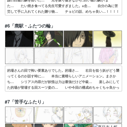
謎の白龍の鱗を拾いた… 光を振り撒きながら..白い龍の鱗が!ま
た… たい焼き食べてる先生可愛すぎました。※念… 自分の為に苦
労して手に入れてくれた贈り物… チョビの話、めちゃ良い…！！！！
ら、来週… 夏目組のメンバーが尊い！ちょびひげの正体… ゲスト
は白い龍と思いきや。ちょびが変身す… ホント…夏目の周りのみんな
#6「廃駅・ふたつの輪」
の優しさに、た… ちょび何回も見てるんだけど最初から最後ま…
的場さんの回で怖い要素ありでした。的場さ… 右目を狙う妖がどう襲
ってくるのか話す時に… 本当に素晴らしいアニメーション。まさか
ち… シリアス内容だが妖怪は力は最強だけど中級… 楽しみにして
た的場が登場する回スーツ姿の… いや今回の構成めちゃくちゃ良かっ
たな〜〜… 廃駅と箱崎邸のミックス。「でもすぐにばれ… なんか
すごい嫌な奴だった記憶(笑)やっか… 的場さんの目を狙ってる妖怪、
#7「苦手なふたり」
もっと賢そう… 「依頼された先の家で出された茶菓子、美味…