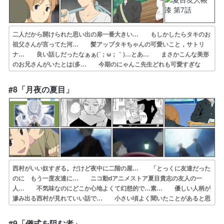
二人だから開けられた思い出の扉一番大きい… もしかしたらタキのお
祖父さんが言ってた河… 髪アップタキちゃんの可愛いこと，サトリ
ナ… 良い話しだったなぁぁ(´；ω；｀)…とあ… まさかこんな美形
のお兄さんがいたとは(多… 今期のにゃんこ先生どれも可愛すぎな
い？デ… 原作でも好きで楽しみにして多軌さんのお兄… 最後夏目
の「約束だもんな」の言い方が優し… やっとタキ出てきたwでも夏目
#8「月夜の夏目」
より小柄なん… 今回も優しい話だった…お兄ちゃん、まさか…
西村がいい奴すぎる。だけど夜中に二階の屋… 「とっくに友達だった
のに もう一度友達に… ニコ動dアニメストア夏目貴志の友人の一
人… 不気味なのにどこか心地よくて幻想的で…素… 優しい人柄が
滲み出る西村が見れていい話で… 小さい頃よく聞いたことがあると思
ったら、… な話、な訳なかったw実はｵｲﾗも人形だけ… 西村も大
切な友達だけど、田沼とはまた違っ… 預かり物も秘密も夜の散歩も人
#9「儀式を阻む者」