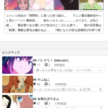
ニャンコ先生の「凧野郎」に笑った折り紙の… アニメ夏目最終回やっ
と見たー！いい最終回… 終わっちゃった…………オリガミ、お礼に
綺… 最近寝つきが悪いので自分のところにも来て… 桜の花言葉は
「純潔」素敵な景色を穢さぬよ… 7期になり大切な居場所が出来て成
長してい… なんかとても夏目らしい最終話。夏目とニャ… ベリー
ベリーハッピーエンド。これで原作話… ニコ動dアニメストア折紙に
宿る旅の妖は今… 美しい景色を夢で見せてくれるのいい！ニャ…
ピックアップ
#8 バンドリ！ ゆめ∞みた
17
2
8時間前
・律っちゃん明るくなったね♪・メンバーの… 一
難去ってまた一難、律がビオラの呪縛から… 「私
はあなたが嫌いなんです」「バンドやめ… 何が起
#6 ヤニねこ
きているのか！？次週、みゅーたいぷ… ビオラ
92
3
15時間前
様、律ちゃんを奪うのではなく敢えて… 助けたい
きっとハメちゃんだと思うけどぉ…なぜ◯S… 今
気持ちはあるでも、それだけじゃど… あられ等の
回はいつもより大人しめな雰囲気で、「怒… 徒然
学校へ転校してきた律の歓迎会が… そろそろ解散
なるままに日くらし硯にむかひて連れ達… 感想
#6 令和のダラさん
イベント発生かなっと思ったけ… ようやくバンド
は、アルねこ面白い！突き当たりを右で… アルね
57
3
17時間前
の中での深い対話やそこから… ああいうのまとめ
こちゃんが無事で良かった。江の島ま… アルねこ