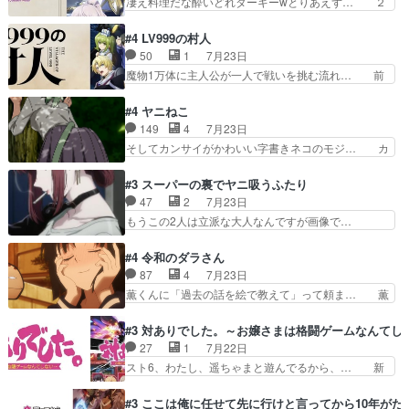
凄え料理だな酔いどれターキーwとりあえず… ２
ーン「悪霊退散」のパチン…
ん………！！！！？！先週に引き続… これは意図
期第３話感想：まさか最初に出て来た兄妹… 妹想
的に1～2話でスルーしたことだ… これは本作に
いの良いお兄ちゃん！！現場も楽しかっ… 第３話
#4 LV999の村人
限ったことでなく、最近のアニ… 東山朱莉
をｄアニメストアで視聴しました。視… ローデン
50
1
7月23日
（AkariHIGASHIYAM… こんなに可憐で可愛い泣
王国ホーバン領を訪れたアーク一行… 1期に引き
魔物1万体に主人公が一人で戦いを挑む流れ… 前
き虫メイドが僅か3…
続き２期にも出演させていただけ… 1期の頃から
半は魔族へ恨みを持つだろうパルナの強い… 両親
思ってたんだけどヒロインのエ… 依頼を受けて問
を魔物と人間に殺された鏡の生い立ち。… 勇者た
#4 ヤニねこ
題解決特筆する事は無いが、… 今週もありがとう
ちを信じてアリスを預ける、鏡を信じ… 勇者パー
149
4
7月23日
ございます耳がヒクヒクな… 時計台に登ってるの
ティが仲間になった！？会話が通じ… 鏡の過去、
そしてカンサイがかわいい字書きネコのモジ… カ
見ると挟まれないか心配…
辛すぎて胸が苦しくなりました…… 最初、勇者パ
ンサイねこさん、魅力的な姿と表情が可愛… お前
ーティは対話すら拒んでいたが… ちょ、またタカ
は『ちんこ』によってリミッターが外れ… 今回は
#3 スーパーの裏でヤニ吸うふたり
コちゃんの性別が間違えられ… 鏡の両親がモンス
汚い要素あまりなく普通にギャグアニ… あとアイ
47
2
7月23日
ターと人間にそれぞれ命を… 胸が苦しくなるほど
キャッチが釈迦だったの本当に最高… まー、今回
もうこの2人は立派な大人なんですが画像で…
鏡くんの過去がとても残…
もコンプライアンス違反にどこま… 達郎のオチに
色々と察して見守る店長さすがです。そして… こ
は笑った慣れてくるとオチの出… 「君が下品なア
こ叡智でセクシー！ミストふっかけて嗅ぎ… あい
#4 令和のダラさん
ニメが好きでも大丈夫だよ」… あんな事こんな事
かわらず山田さんと田山さんが同一人物… 今さら
87
4
7月23日
いっぱいさせられちゃうこ… 妹ネコちゃんのバー
だけどずとまよのOP合ってるね。首… 佐々木と
薫くんに「過去の話を絵で教えて」って頼ま… 薫
ガーにタバコ入ってるの…
田山さんにロマンスの香りが漂って… 佐々木さん
にとってダラさんはもう一人の…おっぱい… 遂に
と田山さんのやり取り見てるこっ… 二人の関係が
シリアス展開になるかと思ったら全然そ… 薫が通
#3 対ありでした。～お嬢さまは格闘ゲームなんてし
「ただのヤニ仲間」から「ちゃ… 田山から消臭ミ
うは応神町立応神北小学校一方、日向… 思ったの
27
1
7月22日
ストを戴いてお礼返しをして… からかったつもり
と違う刺客出てきたwwただ関西弁… とエピソー
スト6、わたし、遥ちゃまと遊んでるから、… 新
なのに、思いもよらない佐…
ドの進みにおどろくけど、気持ち… ①作文の定番
しく先輩キャラが対戦相手として増えたこ… ま
「将来の夢」地元志向が強くな… さすがにてこ入
ぁ、こんな都合よく格ゲー女子が集まるか… 規律
#3 ここは俺に任せて先に行けと言ってから10年が
れしてきた。ミステリアスな… 弟くんから昔の話