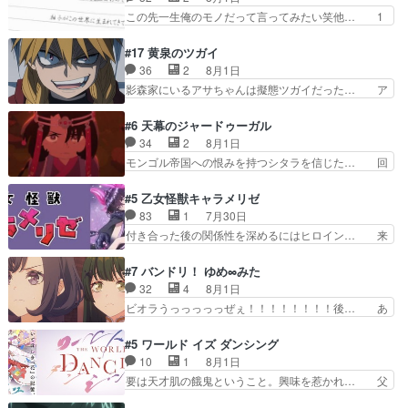
うとると言わんかい！引… ショウくんと対等に話
の探偵としての初事件にしてちょ… ・急にクイズ
この先一生俺のモノだって言ってみたい笑他… 1
すためにゲームをする…
番組が始まったw・妖精ウソノ… るるかの助手だ
歳からの誕生日プレゼント………とは思っ… 玲夜
った？今回が初めての探偵活… 探偵じゃなかった
さん柚子に18年分の誕生日プレゼント… 柚子は
#17 黄泉のツガイ
の！？クレアさん探偵すぎ… 突然のポアロクイズ
鬼龍院家から初めて学校に通う事にな… プレゼン
36
2
8月1日
は草なんよ。んで、あん… 今回からついにくれあ
ト攻撃ヤバすぎるwwwヴァイオレ… 玲夜さまサ
影森家にいるアサちゃんは擬態ツガイだった… ア
が探偵事務所の仲間に…
プライズの、これまでの柚子ちゃ… 玲夜から柚子
サが置かれた立場や気持ちを汲んで熱くな… 屋敷
へ17年分の誕生日&を未来に… 「​​13歳の柚子ちゃ
にアサはいなかった逆にガブちゃんはい… 影森の
#6 天幕のジャードゥーガル
んへ…もう中学生な… 梅原の人が18歳になるま
当主が際限なくツガイを増やせるのに… 今回はも
34
2
8月1日
での誕生プレゼン… なよなよした男（cv石田彰）
うガブちゃんさんの悲鳴にも似た怒… ユルと戦っ
モンゴル帝国への恨みを持つシタラを信じた… 回
梅ちゃんがた…
た時から伏線が張られていたのが… しかしアサ
想が淡々と語られるのだけどいつの間にか… オゴ
は、兄様に会いたいbotだと思… ツガイには優し
タイの妃になってもその心は晴れず、モ… ドレゲ
#5 乙女怪獣キャラメリゼ
い筈のガブちゃん、アキオの… 色々とひっかけが
ネの過去、宝石だった彼女が人になり… ドレゲネ
83
1
7月30日
あって、最終的に嫌な終わ… ゴンゾウが従える大
の過去、、辛かった、、あのジャタ… 年上旦那が
付き合った後の関係性を深めるにはヒロイン… 来
量のツガイに何事かと思…
良い人でも、女は宝石でただ笑っ… ダイルの儀式
夢ちゃんがキングコングなのいい味付けだ… ずっ
の神々しさたるや。一気に空気… ドレネゲの辛い
とメスってて何この可愛い生物。クラス… 付き合
#7 バンドリ！ ゆめ∞みた
過去には同情の言葉しか…シ… 奥様に悲しい過
い始めたら始めたでまた違った悩みが… と一歩ず
32
4
8月1日
去…萌え袖が可愛いね、と思… ドレゲネとシタ
つ踏み出す黒絵ちゃん微笑ま新汰の… ツインテー
ビオラうっっっっっぜぇ！！！！！！！！後… あ
ラ、2人だけの同盟が結成さ…
ルが可愛いお茶目な妹ちゃんです… しかも過去も
られちゃん、僕っ子になってから取り戻し… ビオ
重いんかいかつては自分に自信… リップを塗って
ラが悪魔すぎて気分が悪くなってきたこ… 声優ま
#5 ワールド イズ ダンシング
らっしゃるからかしらお顔が… 黒絵「怪獣に憧れ
とめました(７話まで)仲町あられ/… ビオラの策略
10
1
8月1日
るのはいいけど自分自身が… 素の自分はどちらな
がバッチリ嵌って最高wwwこ… 自信あれば評価
要は天才肌の餓鬼ということ。興味を惹かれ… 父
のかはまだ不明だが見せ…
なんて気にしないし、充実し… ・バーチャルだけ
の観阿弥と袂を分かった？鬼夜叉が田楽の… 猿楽
ど、みゅーたいぷ初ライブ… OPこんなんだっ