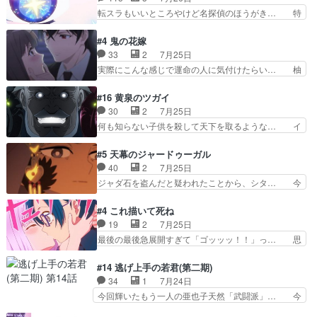
するのは嫌。世話を拒んで… ゴメス（カエル）外
推しの吾野伊万里ちゃん担当回。これ… 伊万里さ
転スラもいいところやけど名探偵のほうがき… 特
で散歩させてたのか(*…
んの手品回であり水着回ね。瑞佳ち… 売り上げが
に板野サーカスはプリキュアで見れるとは… あん
上がっても借金返済へで何故か海… 父親のスパル
なはプリキュア仲間には自分が未来から… の活
#4 鬼の花嫁
タ教育のせいで瑞佳がヒモカス… 伊万里ちゃんの
躍、敵を圧倒ってのはおおよその流れだ… キュア
33
2
7月25日
人前での苦手意識を抱えなが… 第４話をｄアニメ
エクレール初変身＆初戦闘。プリキュ… キュアエ
実際にこんな感じで運命の人に気付けたらい… 柚
ストアで視聴しました。視…
クレールは強いが力を制御できない… キュアエク
子は玲夜の屋敷に住む事になり使用人達は… 運命
レール可愛く最強つよい!!!!… 緊張感があるけどピ
の花嫁は一見すると甘い夢、理想の天国… 玲夜さ
#16 黄泉のツガイ
ッコロで始まってちょっ… バカおもろいやん
んのご両親の登場ですこの世に数多い… 玲夜のお
30
2
7月25日
www実質まどマギやんけ… しかも実質的にエク
父さんが石田彰だったことに驚きを… 主人公自分
何も知らない子供を殺して天下を取るような… イ
レールが倒したビルであ…
の立場わかって無さすぎやしまた… ヨミツガと
ワンの刀が斬った者の中にまさかの…影森… 激し
BLEACHは完全に豪華な展開… 透子ちゃん、柚
いバトル回の最後に、予想外の引きシン… これっ
#5 天幕のジャードゥーガル
子にも優しいし可愛いしこの… ユキノさんから玲
て作者が描きたいのは"ユルの物語"… デラさんの
40
2
7月25日
夜の父親の話で、そのイメ… あやかしの頂点に立
秘密がちょっとわかった回、正直… 左さんと刀持
ジャダ石を盗んだと疑われたことから、シタ… 今
つ鬼龍院家の現当主が息…
ちさんが対決♪あとどこぞのじ… 何処も彼処も言
回のシタラは表情が豊かで、モンゴルでの… だい
ってる事が全部嘘じゃ無さそ… 戦況が目まぐるし
ぶややこしいことになってたオープニン… テンポ
#4 これ描いて死ね
く動いていてずっと胸が熱… 同時視聴｜
も良いし毎話良いところで引くから全… 盟友ドレ
19
2
7月25日
DaemonsRealm｜リア… これまで騙していた東
ゲネ后との出会い。次週のドレゲネ… さて、登場
最後の最後急展開すぎて「ゴッッッ！！」っ… 思
村を捨てて新郷家に来…
人物多いけどついていけるのか私… 今回は遂にド
ってた以上にセリフとかしっかりした漫画… 今回
レゲネ登場という話彼女の在り… チャガタイ兄さ
は泣かなかった！漫画描きのハウツー回… この作
#14 逃げ上手の若君(第二期)
んがめっちゃ可愛かったなド… まさかの展開にめ
品はこういうのをズバッとキメるの上… 藤子不二
34
1
7月24日
ちゃくちゃテンション上が… チャガタイの所へ密
雄に親しんだ人にはとてもフィット… 赤福のヌル
今回輝いたもう一人の亜也子天然「武闘派」… 今
偵に行ったはずがドレゲ…
ヌルした動きとかネームを褒めら… 漫研が気にな
回は強敵小笠原貞宗と時行の対面内容盛り… 言い
って仕方ない先生がかわいい。… 漫画のノウハウ