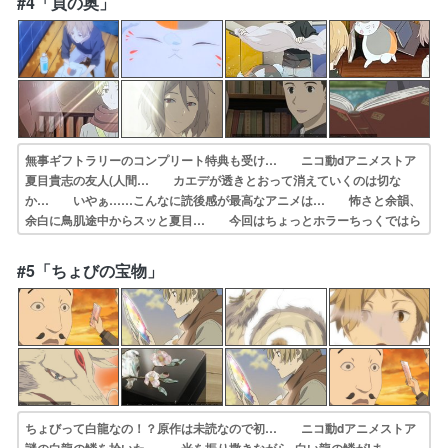
#4「頁の奥」
がむ… やっぱ、名取さん好き毎週、3ニャンコ先生…
無事ギフトラリーのコンプリート特典も受け… ニコ動dアニメストア
夏目貴志の友人(人間… カエデが透きとおって消えていくのは切な
か… いやぁ……こんなに読後感が最高なアニメは… 怖さと余韻、
余白に鳥肌途中からスッと夏目… 今回はちょっとホラーちっくではら
はらとし… でも全く忠実に出来てない最後の夏目のひと… 北本
回、珍しく夏目とペアだったけどお互い… あの店員テッキリレイコに
#5「ちょびの宝物」
化けたニャンコ先… このアニメは基本萌えは無いけどいつもほっ…
ちょびって白龍なの！？原作は未読なので初… ニコ動dアニメストア