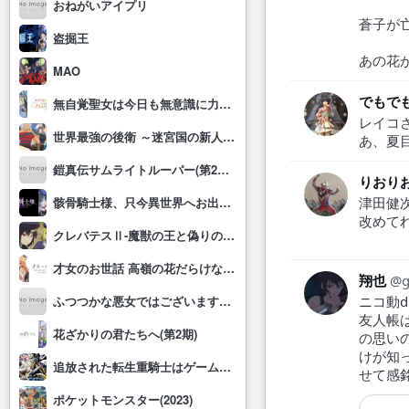
おねがいアイプリ
蒼子が
盗掘王
あの花
MAO
でもで
無自覚聖女は今日も無意識に力を垂れ流す
レイコ
世界最強の後衛 ～迷宮国の新人探索者～
あ、夏
鎧真伝サムライトルーパー(第2クール)
りおり
津田健
骸骨騎士様、只今異世界へお出掛け中Ⅱ
改めて
クレバテスⅡ-魔獣の王と偽りの勇者伝承-
才女のお世話 高嶺の花だらけな名門校で、学院一のお嬢様(生活能力皆無)を陰ながらお世話することになりました
翔也
g
ニコ動
ふつつかな悪女ではございますが～雛宮蝶鼠とりかえ伝～
友人帳
花ざかりの君たちへ(第2期)
の思い
けが知
追放された転生重騎士はゲーム知識で無双する
せて感
ポケットモンスター(2023)