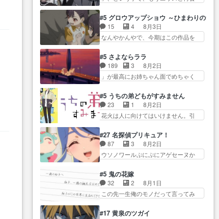
アちゃん可愛くて… そういや、
実年齢以上…
か？っと… サラの再登場によっ
E… 今回は小春視点も描かれてい
アリアは能力は最上級のくせに、
てルーデウスの成長が確… 人間
て良かった本当… 股に海豚を挟
#5 グロウアップショウ ～ひまわりのサ
… とうとうアリアと直接競う場
関係の清算が粛々と進められている
み水上バスでの会話を反芻…
15
4
8月3日
がきたこれまで… 毎度ながらの
サラ… サラとの関係に対して完
恋… OPEDとも無人バージョンか
なんやかんやで、今期はこの作品を
スピカの顔面芸推しのハナち
全に「昔の女」とし… ルーシー
ら主人公２人…
一番推し… 時給50円じゃ借金は
ゃ… クソレビュータリスマン趣
にデレるルディが完全に親バカで
減らない(^_^;サ… 葵ちゃん可愛
味ダダ漏れで好き… 期末試験が
#5 さよならララ
微… サラとは会ってほしいちゃ
すぎるな楠木ともりちゃんの
始まろうとしておりスピカは対
189
3
8月2日
んとした別れ方し… サラは未練0
ね… デフォルメされた表情が特
策… 能力鑑定胸像タリスマン氏
」が最高にお姉ちゃん面でめちゃく
だと言っていたけど人の気持
に多かったのが印… 葵＆茜の回
容姿も評価してし…
ちゃかわ… さすがに割れた窓ガ
ち… 実は結構好きなキャラモヤ
も良きでした。あの証拠写真、
ラスの弁償は求められた… 逡巡
モヤする別れ方だ… 役で出演さ
#5 うちの弟どもがすみません
ひ… 互いが互いのことを想って
を振り切ってみんなに謝ったララの
せていただきました！よろしく
23
1
8月2日
いるのにすれ違っ… 第５話をｄ
思い… 仕事に馴染めない辺り観
お… 毎クールメインヒロインを
花火は人に向けてはいけません。引
アニメストアで視聴しました。
ていて苦しいところ… ララちゃ
好きになっちゃう…
きこもり… 糸はまだ柊の顔も見
視… 葵ちゃんに〝瑞佳ちゃんと
んの事情はもう少し皆に話して良
たことなかったっけ！1… ってお
練習したい〟と言… 本当この作
#27 名探偵プリキュア！
い… ララと茉里とで初のアルバ
名前を見たんだけどあの中村大樹さ
品は「キャラ」を活かすのがう
87
3
8月2日
イト。七転八倒し… 労働するプ
ん… 糸ちゃんカッケー、色んな
ま… みずかちゃんの介入で双子
ウソノワールぷにぷにアゲセーヌか
リンセスえらい。プリンセスの
意味でwゲームが… 姉から性的興
の仲にヒビが………
わよ!!… 順当にマコトジュエルの
精… アンデケン行ってケーキ食
奮覚えてないよね？なんて言
争奪戦をやったと。… 記憶を取
べて、帰りにカメ… ララが働く
#5 鬼の花嫁
わ… テーマ：引きこもりの理由
り戻し正式に探偵事務所で働き始
事でのてんやわんや。働いて大
32
2
8月1日
感想は、久しぶり… 元ゲーマー
め… ポワロ、元ネタを解説して
変… 地道に働き人と関わる日々
この先一生俺のモノだって言ってみ
なので、はちゃめちゃ楽しく作
原作に誘導するの… くれあさん
の中に愛を見いだ…
たい笑他… 1歳からの誕生日プレ
業… 糸ちゃんと源くんの距離感
の探偵としての初事件にしてち
ゼント………とは思っ… 玲夜さ
おかしいね(*´… 糸と源ははよ好
#17 黄泉のツガイ
ょ… ・急にクイズ番組が始まっ