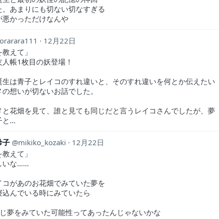
た。あまりにも切ない切なすぎる
が悪かっただけなんや
orarara111
12月22日
を教えて」
友人帳1枚目の妖登場！
誕生は青子とレイコのすれ違いと、そのすれ違いを何とか伝えたい
メの想いが切ないお話でした。
メと花畑を見て、誰と見ても同じだと言うレイコさんでしたが、夢
子と…
希子
mikiko_kozaki
12月22日
を教えて」
しいな……
イコがあのお花畑でみていた夢を
寝込んでいる時にみていたら
同じ夢をみていた可能性ってあったんじゃないかな