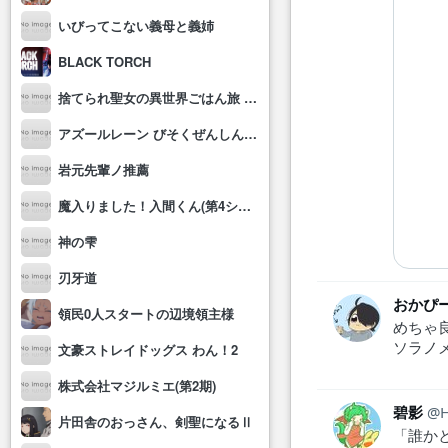
いびってこない義母と義姉
BLACK TORCH
捨てられ聖女の異世界ごはん旅 隠れスキルでキャンピングカーを召喚しました
アズールレーン びそくぜんしんっ！にっ!!
岩元先輩ノ推薦
魔入りました！入間くん(第4シリーズ)
神の雫
刃牙道
おかぴ
領民0人スタートの辺境領主様
めちゃ
ソラノ
文豪ストレイドッグス わん！2
株式会社マジルミエ(第2期)
碧影
H
片田舎のおっさん、剣聖になるⅡ
「誰か