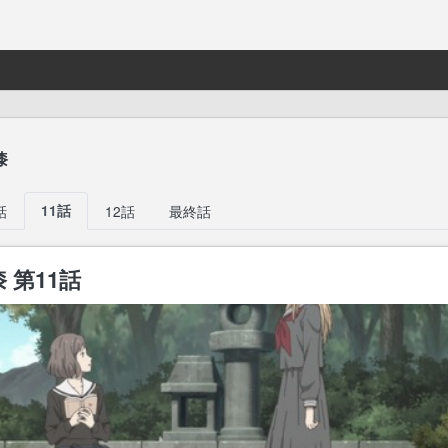
漆
話
11話
12話
最終話
 第11話