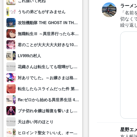
これ描いて死ね
ラーメ
うちの弟どもがすみません
「名前
切なく
攻殻機動隊 THE GHOST IN THE SHELL
繰り返
無職転生Ⅲ ～異世界行ったら本気だす～
君のことが大大大大大好きな100人の彼女(第3期)
LV999の村人
花織さんは転生しても喧嘩がしたい
対ありでした。～お嬢さまは格闘ゲームなんてしない～
転生したらスライムだった件 第4期
Re:ゼロから始める異世界生活 4th season
ブチ切れ令嬢は報復を誓いました。 ～魔導書の力で祖国を叩き潰します～
天は赤い河のほとり
星野エ
ヒロイン？聖女？いいえ、オールワークスメイドです(誇)！
友人帳