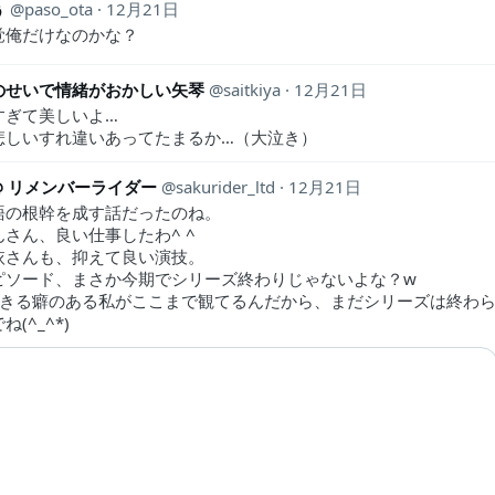
ぅ
paso_ota
12月21日
覚俺だけなのかな？
のせいで情緒がおかしい矢琴
saitkiya
12月21日
すぎて美しいよ…
悲しいすれ違いあってたまるか…（大泣き）
@ リメンバーライダー
sakurider_ltd
12月21日
語の根幹を成す話だったのね。
さん、良い仕事したわ^ ^
依さんも、抑えて良い演技。
ピソード、まさか今期でシリーズ終わりじゃないよな？w
飽きる癖のある私がここまで観てるんだから、まだシリーズは終わ
(^_^*)