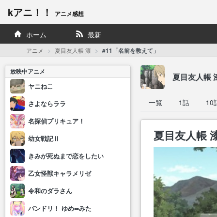
kアニ！！
アニメ感想
ホーム
最新
アニメ
夏目友人帳 漆
#11「名前を教えて」
放映中アニメ
夏目友人帳 
ヤニねこ
一覧
1話
10
さよならララ
名探偵プリキュア！
夏目友人帳 漆
幼女戦記Ⅱ
きみが死ぬまで恋をしたい
乙女怪獣キャラメリゼ
令和のダラさん
バンドリ！ ゆめ∞みた