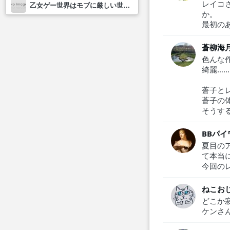
レイコ
乙女ゲー世界はモブに厳しい世界です2
か。
最初の
蒼柳海
色んな
綺麗……
蒼子と
蒼子の
そうす
BBパ
夏目の
て本当
今回の
ねこお
どこか
ケンさん