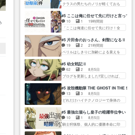
ビ… 足らん、足らんぞぉぉぉ!!!特
ら… ああいうのまとめ動画って
クラスの男たちのノリが軽くておも
ガチでやめてずっこける… 第６
に透過光と… 超常の存在を信じ
言うんですか？あ…
ろい春希… 沙紀は隼人への片思
話をLeminoで視聴しました。視
る日向と友隆の出会いが夏… ダ
いを拗らせているタイプ… みな
聴… モジャンボみたいになって
#5 ここは俺に任せて先に行けと言ってか
ラさんの6本の腕ってそういうことだ
もちゃんが透けブラしててびっくり
ますよヤクちゃん… 1合を直で飲
10
1
19時間前
あ
った… もしかしてもしかしてが
して… レベルのキャラが登場。
むのヤバいし、酔ってそのまま…
を
「ここは俺達に任せて先に行け！全
全てありまして『お… 『過去回
相変わらず顔や体の… 隼人が春
だ
員いい奴… 過去、あとを託した
想①』しっかり男の子系趣味の薫
希の級友を巻き込んだイジりに動
ロックが今、2人にあと… 木下鈴
後
◎… ガンバルゼーのOPを本気で
#5 片田舎のおっさん、剣聖になるⅡ
じ… 第５話をU-NEXTで視聴しま
奈（@0suzuna0）が【マリー…
作るんじゃねぇ… 日向と薫は親
19
2
21時間前
した。視聴… ラブコメで天然ジ
村ごと乗っ取られてたら流石に気付
戚の新田家のところに訪れ最初…
ベリルはしきりに加齢による衰えを
ゴロというかナチュラルヒ… み
かないか… 《漫画版少し読んだ
口にする… 重ねた歳のせいにし
なもと仲良く話す隼人を見てなぜか
ことある》エリックとゴ… ロッ
ていた限界を超えて命の… いい
不安に… 無理なダイエットは禁
#5 幼女戦記Ⅱ
クは敵に容赦無くブスっといくから
んじゃないですか。魔物の群を発見
物だけど、なかなか結… 「これ
62
2
8月5日
気持… 勇者パーティー再結成し
した… アマプラにて視聴終わ
からもお手入れ、がんばりゅ」あり
ブログを更新しました!!宜しければ、
て先にいけで激アツ… 爆縮、幻
り！サーベルボア討伐… を言い
が…
是非… 少しでもマシな負け方を
覚、主人公結構エグいことするよ
訳にしたくないものですねwボア狩
選んだゼートゥーア… ゼートゥ
な… ねぇ猫耳ガール、敵の根城
#5 攻殻機動隊 THE GHOST IN THE SHE
り… 先生としてのベリルが好き
ーアの唯一の手駒が強すぎる笑あ
に乗り込む事を同… 世もや替え
13
3
8月5日
だけど、今回みた… 4人だけでサ
お… 私にとって完全にご褒美回
が利くと復活Pとは？！もう来週…
どれだけハイテクノロジーで身体の
ーベルボアを狩りに行く。野
ゼー様の葉巻シー… やはりター
価値がフ… ジャミングも伏線に
営… ・実家周辺でサーベルボア
ニャが後方指揮だと展開に迫力
なるかと思った回想シー… フチ
が暴れてると聞い… ちょっと年
#5 最強出涸らし皇子の暗躍帝位争い
が… “貧乏籤百連無料ガチャ”100
コマだいぶ理性持ち始めた。この世
齢の事を言いすぎとゆーか言い
10
1
8月5日
連でも1回… 2期入ってから地味
界の… 原作読んだのもう何年も
訳… ベリルの母もやはり只者じ
騎士狩猟祭、個人的に優勝本命に印
だよね。ただでさえ幼女… 「餌
前なのに、覚えてる… コイルの
ゃなかったかベリ…
を付けた… 細かい設定を考える
になってもらわねばならぬ」って言
汚職を突き止めるべくバトーの指
のが面倒な時は古代魔法… エル