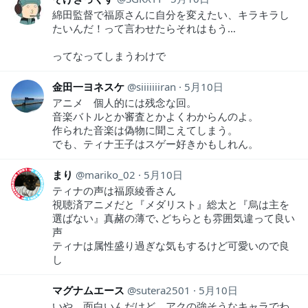
綿田監督で福原さんに自分を変えたい、キラキラし
たいんだ！って言わせたらそれはもう…
ってなってしまうわけで
金田一ヨネスケ
siiiiiiiran
5月10日
アニメ 個人的には残念な回。
音楽バトルとか審査とかよくわからんのよ。
作られた音楽は偽物に聞こえてしまう。
でも、ティナ王子はスゲー好きかもしれん。
まり
mariko_02
5月10日
ティナの声は福原綾香さん
視聴済アニメだと『メダリスト』総太と『烏は主を
選ばない』真赭の薄で､どちらとも雰囲気違って良い
声
ティナは属性盛り過ぎな気もするけど可愛いので良
し
マグナムエース
sutera2501
5月10日
いや、面白いんだけど、アクの強そうなキャラでわ