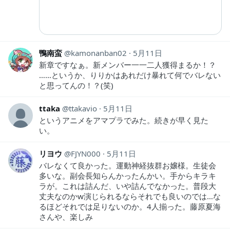
鴨南蛮
kamonanban02
5月11日
新章ですなぁ。新メンバー一一二人獲得まるか！？
……というか、りりかはあれだけ暴れて何でバレない
と思ってんの！？(笑)
ttaka
ttakavio
5月11日
というアニメをアマプラでみた。続きが早く見た
い。
リヨウ
FJYN000
5月11日
バレなくて良かった。運動神経抜群お嬢様。生徒会
多いな。副会長知らんかったんかい。手からキラキ
ラが。これは詰んだ、いや詰んでなかった。普段大
丈夫なのかw演じられるならそれでも良いのでは…な
るほどそれでは足りないのか。4人揃った。藤原夏海
さんや、楽しみ