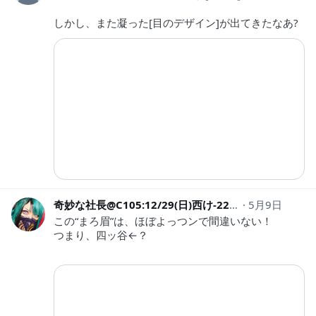
しかし、また凝った[目のデザイン]が出てきたなあ?
奇妙な社長@C105:12/29(日)西け-22ab
5月9日
einsweb
この“まろ眉”は、ほぼよっつンで間違いない！
つまり、四ッ谷←？