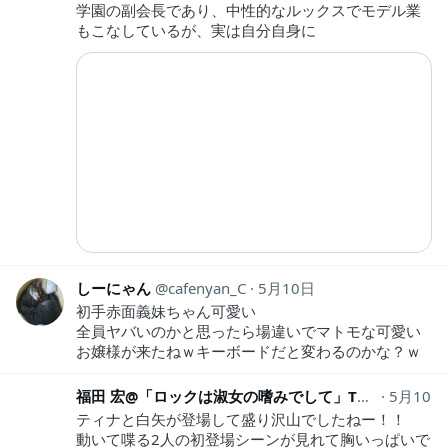
学園の副会長であり、中性的なルックスでモデル業
もこなしているが、実は自分自身に
しーにゃん
cafenyan_C
5月10日
初手赤面義妹ちゃん可愛い
全員ヤバいのかと思ったら場違いでマトモな可愛い
お嬢様が来たねｗキーボードだと変わるのかな？ｗ
福田 宏@「ロックは淑女の嗜みでして」TVアニメ放送中！ﾔﾝｱﾆ連載中です！
5月10日
ティナと白矢が登場して盛り沢山でしたねー！！
動いて喋る2人の初登場シーンが見れて胸いっぱいで