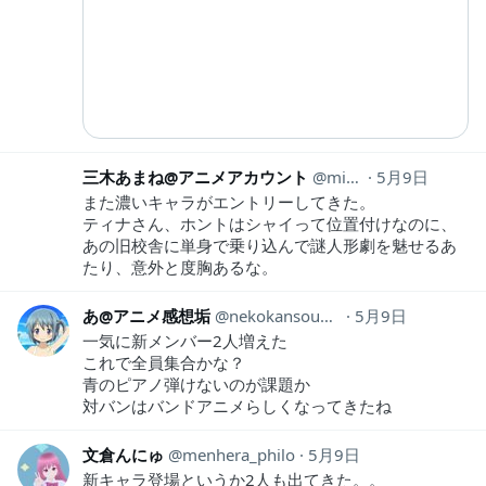
三木あまね@アニメアカウント
mikianimeaka
5月9日
また濃いキャラがエントリーしてきた。
ティナさん、ホントはシャイって位置付けなのに、
あの旧校舎に単身で乗り込んで謎人形劇を魅せるあ
たり、意外と度胸あるな。
あ@アニメ感想垢
nekokansouyox
5月9日
一気に新メンバー2人増えた
これで全員集合かな？
青のピアノ弾けないのが課題か
対バンはバンドアニメらしくなってきたね
文倉んにゅ
menhera_philo
5月9日
新キャラ登場というか2人も出てきた。。