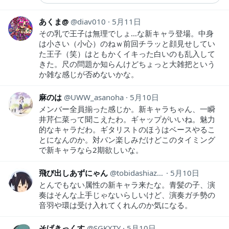
あくま@
diav010
5月11日
その乳で王子は無理でしょ…な新キャラ登場。中身
は小さい（小心）のねｗ前回チラッと顔見せしてい
た王子（笑）はともかくイキった白いのも乱入して
きた。尺の問題か知らんけどちょっと大雑把という
か雑な感じが否めないかな。
麻のは
UWW_asanoha
5月10日
メンバー全員揃った感じか。新キャラちゃん、一瞬
井芹仁菜って聞こえたわ。ギャップがいいね。魅力
的なキャラだわ。ギタリストのほうはベースやるこ
とになんのか。対バン楽しみだけどこのタイミング
で新キャラなら2期欲しいな。
飛び出しあずにゃん
tobidashiazunya
5月10日
とんでもない属性の新キャラ来たな。青髪の子、演
奏はそんな上手じゃないらしいけど、演奏ガチ勢の
音羽や環は受け入れてくれんのか気になる。
そげきっくす
SGKXTY
5月10日