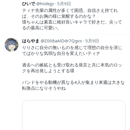
ひいで
hiidejp
5月9日
ティナ先輩の属性が多くて困惑。自信さえ持てれ
ば、そのお胸の様に覚醒するのかな？
環ちゃんは素直に格好良いキャラで好きだ。尖って
るの最高に可愛い。
はらやま
Z008aAlDdr7Qgvs
5月9日
りりさに自分の無いものを感じて理想の自分を演じ
てばかりな気弱な自分を変えたいティナ
過去への嫉妬とも受け取れる発言と共に本気のロッ
クを再出発しようとする環
バンドをやる動機が異なる4人が集まり来週は大きな
転換点になりそうやね