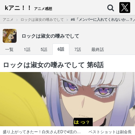
kアニ！！
アニメ感想
アニメ
ロックは淑女の嗜みでして
#6「メンバーに入れてくれないか…？
ロックは淑女の嗜みでして
一覧
1話
5話
6話
7話
最終話
ロックは淑女の嗜みでして 第6話
盛り上がってきたー！白矢さんEDで4弦の… ベストショットは副会長