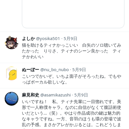
よしか
yosika501
5月9日
猫を助けるティナかっこいい 白矢のソロ聴いてみ
たかった りりさ、ティナのシーン良かった ティ
ナかわいい
ぬーぼー
nu_bo_nubo
5月9日
こいつでかいぞ。いちよ面子がそろったね。でもや
っぱボーカル欲しいな。
麻見和史
asamikazushi
5月9日
いいですね！ 私、ティナ先輩に一目惚れです。美
形で一人称僕キャラ。なのに自信がなくて腹話術使
いだという…（笑）。やはり作品成功の鍵は魅力的
なキャラですね。一方、音羽のほうも環の登場で波
乱の予感。まさかアレがかぶるとは。これどうしま