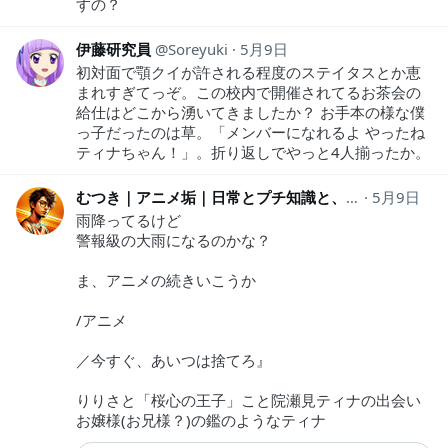
すの？
伊藤研究員
Soreyuki
5月9日
初対面で顎クイが許される程度のステイタスとか恵
まれすぎてっぞ。この校内で開催されてるお茶会の
給仕はどこから湧いてきましたか？ お手本の様な僕
っ子だったのは草。「メンバーになれるよ やったね
ティナちゃん！」。折り返しでやっと4人揃ったか。
むつき｜アニメ垢｜日常とプチ知識と、時々ポイズン
5月9日
雨降ってるけど
警報級の大雨になるのかな？
ま、アニメの続きいこうか
/アニメ
／今すぐ、あいつは捨てろ』
りりさと「桜心の王子」こと院瀬見ティナの出会い
お嬢様(お兄様？)の鑑のようなティナ