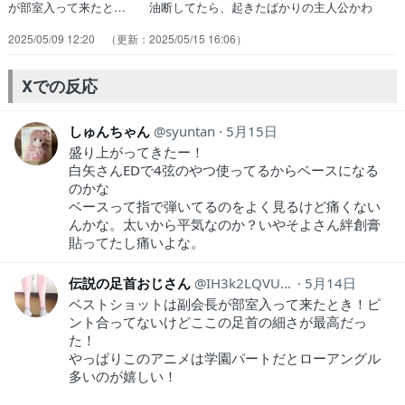
が部室入って来たと… 油断してたら、起きたばかりの主人公かわ
い… 展開はセオリー通りって感じだけど、順当す… おそらく7話
2025/05/09 12:20
2025/05/15 16:06
で出てくるpolyphiaの… ところどころヤングアニマル的な下品さが
気… どストレートに好みなキャラ出てきたと思っ… 難敵月曜日を
攻略ですさて、たまにはゲーム… 新メンバー一一二人獲得まる
Xでの反応
か！？……とい… というアニメをアマプラでみた。６話まで一…
しゅんちゃん
syuntan
5月15日
盛り上がってきたー！
白矢さんEDで4弦のやつ使ってるからベースになる
のかな
ベースって指で弾いてるのをよく見るけど痛くない
んかな。太いから平気なのか？いやそよさん絆創膏
貼ってたし痛いよな。
伝説の足首おじさん
IH3k2LQVU5lEczG
5月14日
ベストショットは副会長が部室入って来たとき！ピ
ント合ってないけどここの足首の細さが最高だっ
た！
やっぱりこのアニメは学園パートだとローアングル
多いのが嬉しい！