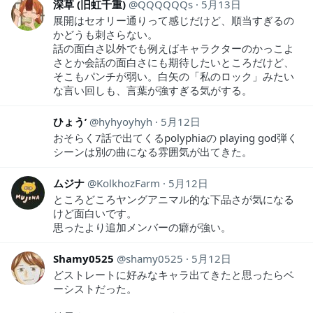
深草 (旧虹千重)
QQQQQQs
5月13日
展開はセオリー通りって感じだけど、順当すぎるの
かどうも刺さらない。
話の面白さ以外でも例えばキャラクターのかっこよ
さとか会話の面白さにも期待したいところだけど、
そこもパンチが弱い。白矢の「私のロック」みたい
な言い回しも、言葉が強すぎる気がする。
ひょう’
hyhyoyhyh
5月12日
おそらく7話で出てくるpolyphiaの playing god弾く
シーンは別の曲になる雰囲気が出てきた。
ムジナ
KolkhozFarm
5月12日
ところどころヤングアニマル的な下品さが気になる
けど面白いです。
思ったより追加メンバーの癖が強い。
Shamy0525
shamy0525
5月12日
どストレートに好みなキャラ出てきたと思ったらベ
ーシストだった。