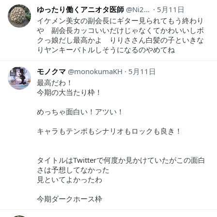
ゆったり働くアニオタ医師
Ni2Ut
5月11日
イケメン美女の副会長にギター見られてもう終わり
や 副会長カッコいいだけじゃなくてかわいいしボ
クっ娘だし最高かよ りりささん白髪の子といきな
りヤンキーバトルしそうになるのやめてね
モノクマ
monokumaKH
5月11日
最高だわ！
今期の大当たり枠！
めっちゃ面白い！アツい！
キャラもテンポもシナリオもロックも良き！
タイトルはTwitterで何度か見かけていたがこの面白
さは予想してなかった
見といてよかったわ
今期ダークホース枠