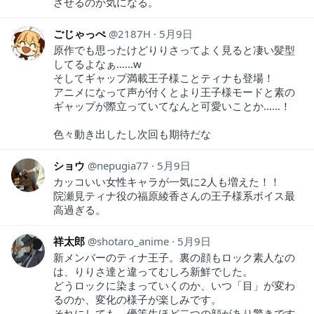
させるのか気になる。
ごじゃっぺ
2187H
5月9日
原作でも思ったけどりりさってよく見ると凄い髪型
してるよなぁ……w
そしてギャップ満載王子様ことティナも登場！
アニメになって声が付くとより王子様モードと素の
ギャップが際立っていてなんと可愛いことか……！
色々動き出したし次回も期待だな
ショウ
nepugia77
5月9日
カッコいい女性キャラが一気に2人も増えた！！
院瀬見ティナ役の福原綾香さんの王子様系ボイス最
高過ぎる。
祥太郎
shotaro_anime
5月9日
新メンバーのティナ王子。裏の顔もロック素人なの
は、りりさ達と違ってむしろ新鮮でした。
どうロックに染まっていくのか、いつ「目」が変わ
るのか、変化の様子が楽しみです。
それにしても、優等生ほど二つの顔があり驚きです