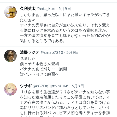
久利英太
eita_kuri
5月9日
しかしまぁ、思った以上にまた濃いキャラが出てき
たなぁw
ティナの完璧さは自分が無い故であり、それを変え
る為にロックを求めるというのはある意味直球か。
一方の環の演奏を見ても揺るがなかった音羽の心が
気になるところではある。
清掃ラジオ
smap7810
5月9日
見ました
僕っ子の水色さん登場
バナナの皮で滑りエロ展開
対バンへ向けて練習へ
ウサギ
cG7DgIJJmvr4uK6
5月9日
りりさを慕う生徒達がりりさがティナを知らない事
を知った途端落胆したりとこの学園においてのティ
ナの存在の凄さが伝わる。ティナは自分を見つける
為にリリサのバンドに加わろうとしていた。近いう
ちに行われる対バンにピアノ初心者のティナを参加