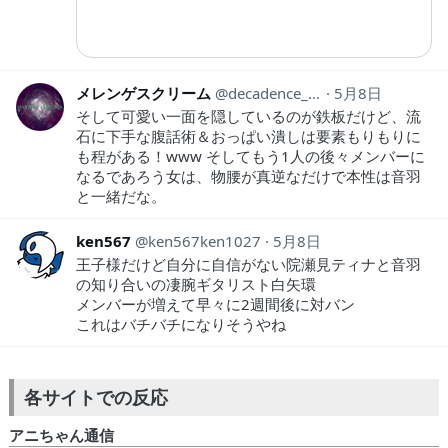
メレンゲスクリーム
decadence_1990
5月8日
そして可愛い一面を隠しているのが鉄板だけど、流
石に下手な腹話術＆おっぱい潰しは要素もりもりに
も程がある！www そしてもう1人の後々メンバーに
なるであろう女は、物腰が真逆なだけで本性は音羽
と一緒だな。
ken567
ken567ken1027
5月8日
王子様だけど自分に自信がない院瀬見ティナと音羽
の知り合いの凄腕ギタリスト白矢環
メンバーが増えて早々に2週間後に対バン
これはバチバチになりそうやね
各サイトでの反応
アニちゃん通信