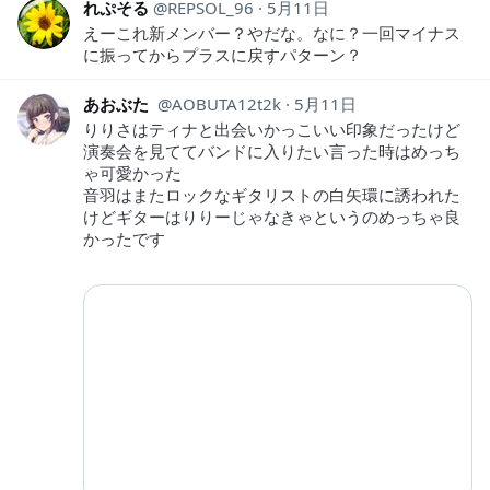
れぷそる
REPSOL_96
5月11日
えーこれ新メンバー？やだな。なに？一回マイナス
に振ってからプラスに戻すパターン？
あおぶた
AOBUTA12t2k
5月11日
りりさはティナと出会いかっこいい印象だったけど
演奏会を見ててバンドに入りたい言った時はめっち
ゃ可愛かった
音羽はまたロックなギタリストの白矢環に誘われた
けどギターはりりーじゃなきゃというのめっちゃ良
かったです