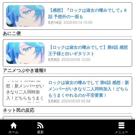
【感想】『ロックは淑女の嗜みでして』6
話 予想外の一面も
5月14日
2025/05/14 15:00
あにこ便
【ロックは淑女の嗜みでして】第6話 感想
王子様と白いギタリスト
5月9日
2025/05/09 12:00
アニメつぶやき速報‼︎
ロックは淑女の嗜みでして 第6話 感想：新
メンバーがいきなり二人同時加入！どちら
もうまくやれるのか不安要素！
5月8日
2025/05/09 05:58
ネット民の反応
【海外の反応】ロックは淑女の嗜みでして
第6話 「メインキャラが揃った！」「回を
ホーム
最新
メニュー
追うごとにどんどん百合度が増してるな」