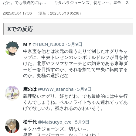
だわ。でも最終的には… キタハラジョーンズ、切ない～。皇帝、ス
ー… 次週のタイトルで何となく察せるけど、北原… 中央からスカ
2025/05/04 17:06
2025/05/10 05:36
ウトされるってよっぽど圧倒的… 中京盃出るなってそういう事そんな
ん断った… ようやく見れました！中京レースも余裕で突… 原作読
み返したら2巻の半分ちょいあたりだ… 俺なんかより優秀なトレーナ
Xでの反応
ーが、、、一緒… 「ウソ、私のトレーナーの能力低すぎ・・・…
M Y
TBCN_N3000
5月9日
中京盃を他とは次元の違う走りで制したオグリキャ
ップに、中央トレセンのシンボリルドルフが目を付
けた。北原やフジマサマーチとの約束である東海ダ
ービーを目指すのか、それを捨てて中央に転向する
のか。究極の選択だな
麻のは
UWW_asanoha
5月9日
義理堅いオグリ、好きだわ。でも最終的には中央行
くんでしょうね。ベルノライトちゃん連れてってあ
げて欲しいわ。残されるのかわいそう。
松千代
Matsucyo_cve
5月9日
キタハラジョーンズ、切ない～。
皇帝、スーパーカー、かっこいいね！