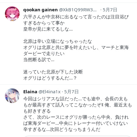
qookan gainen
XkB1Q99RW3WqKF4
5月7日
六平さんが中京杯に出るなって言ったのは注目浴び
すぎるからって事か
皇帝が見に来てるしな…
北原は辛い立場になっちゃったな
オグリは北原と共に夢を叶えたいし、マーチと東海
ダービーで走りたい
当然断る訳で…
迷っていた北原が下した決断
オグリはどうするんだ…？
Elaina
El4ina1x
5月7日
今回はシリアスな話だった…でも途中、会長の太も
もが最高すぎて話入ってこなかったぞꉂ 俺、最近太も
も好きすぎる
さて、次のレースにオグリが勝ったら中央、負けれ
ば東海ダービー…中央にトレーナー付いていけない
辛すぎるな…次回どうなっちまうんだ