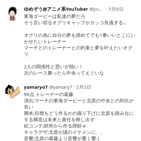
ゆめぞう@アニメ系YouTuber
yumezou634
5月6日
東海ダービーは私達の夢だろ
そう言い切るオグリキャップがカッコ良過ぎる…
オグリの為に自分の夢を諦めてでも1番いいとこにい
かせたいトレーナー
マーチとのトレーナーとの約束と夢を叶えたいオグ
リ
2人の関係性と思いが熱い！
次のレース勝ったら中央ってえぐいな
yamaryo7
yamary7
5月5日
90点 トレーナーの葛藤
演出;マーチの東海ダービーと北原の中央との対比が
良い
脚本;目標をどう作るかの掘り下げに北原を踏み台に
する構造は未来と責任を映し出す
絵コンテ;鉄幹から作る蹄鉄ｗ
キャラデザ;北原が謎のイケメンに、、
音響;北原の葛藤より音響が重く響く