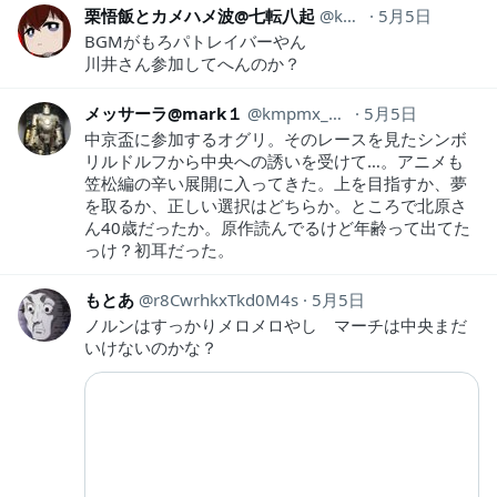
栗悟飯とカメハメ波@七転八起
kongou07
5月5日
BGMがもろパトレイバーやん
川井さん参加してへんのか？
メッサーラ@mark１
kmpmx_000
5月5日
中京盃に参加するオグリ。そのレースを見たシンボ
リルドルフから中央への誘いを受けて…。アニメも
笠松編の辛い展開に入ってきた。上を目指すか、夢
を取るか、正しい選択はどちらか。ところで北原さ
ん40歳だったか。原作読んでるけど年齢って出てた
っけ？初耳だった。
もとあ
r8CwrhkxTkd0M4s
5月5日
ノルンはすっかりメロメロやし マーチは中央まだ
いけないのかな？