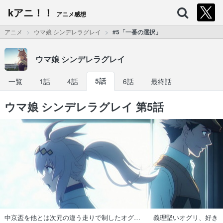
kアニ！！
アニメ感想
アニメ
ウマ娘 シンデレラグレイ
#5「一番の選択」
ウマ娘 シンデレラグレイ
一覧
1話
4話
5話
6話
最終話
ウマ娘 シンデレラグレイ 第5話
中京盃を他とは次元の違う走りで制したオグ… 義理堅いオグリ、好き