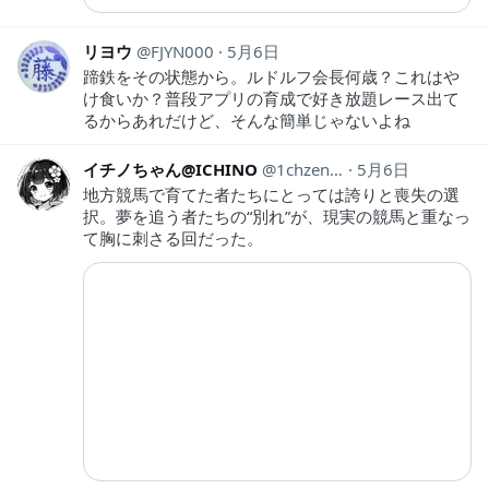
リヨウ
FJYN000
5月6日
蹄鉄をその状態から。ルドルフ会長何歳？これはや
け食いか？普段アプリの育成で好き放題レース出て
るからあれだけど、そんな簡単じゃないよね
イチノちゃん@ICHINO
1chzenart
5月6日
地方競馬で育てた者たちにとっては誇りと喪失の選
択。夢を追う者たちの“別れ”が、現実の競馬と重なっ
て胸に刺さる回だった。