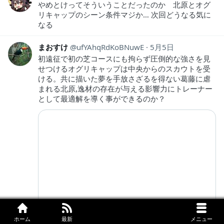
やめとけってそういうことだったのか 北原とオグ
リキャップのシーン条件マジか… 次回どうなる気に
なる
まおすけ
ufYAhqRdKoBNuwE
5月5日
初遠征で初の芝コースにも拘らず圧倒的な強さを見
せつけるオグリキャップは中央からのスカウトを受
ける。共に描いた夢を手放さざるを得ない葛藤に虐
まれる北原,逸材の存在が与える影響力にトレーナー
として最適解を導く事ができるのか？
ホーム
最新
メニュー