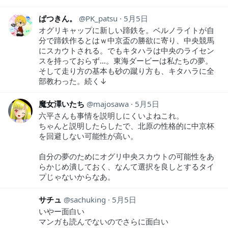
ぱつきん。
PK_patsu
5月5日
オグリキャップに新しい蹄鉄を。ベルノライトが自
分で蹄鉄作るとはｗ中京盃の勝欲に寄り、中央競馬
にスカウトされる。でもキタハラは中央のライセン
スを持っておらず…。東海ダービーは私たちの夢。
そして走り方の基本も砂の蹴り方も、キタハラに全
部教わった。続く↓
魔女澤いたち
majosawa
5月5日
六平さんも事情を説明しにくいよねこれ。
ちゃんと説明したらしたで、北原の性格的に中京杯
を回避しない可能性が高い。
自分の夢のためにオグリ中央スカウトの可能性をあ
らかじめ潰しておく、なんて選択を良しとするタイ
プじゃないからなあ。
サチュ
sachuking
5月5日
いやー面白い
マンガも読んでないのでさらに面白い