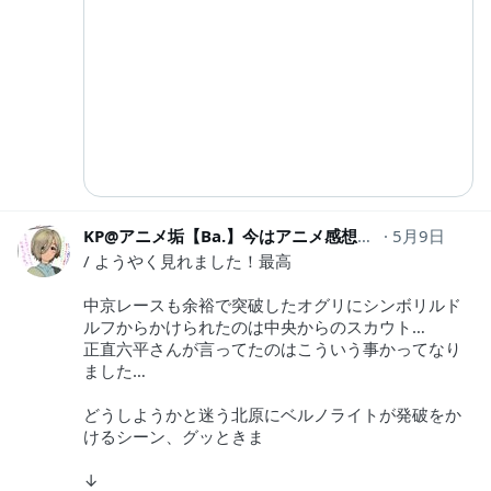
KP@アニメ垢【Ba.】今はアニメ感想の人
5月9日
kinpirasub
/ ようやく見れました！最高
中京レースも余裕で突破したオグリにシンボリルド
ルフからかけられたのは中央からのスカウト…
正直六平さんが言ってたのはこういう事かってなり
ました…
どうしようかと迷う北原にベルノライトが発破をか
けるシーン、グッときま
↓