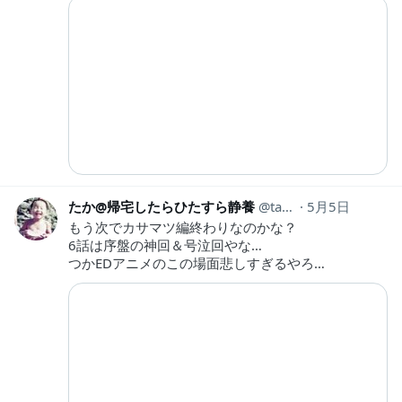
たか@帰宅したらひたすら静養
taka_8208
5月5日
もう次でカサマツ編終わりなのかな？
6話は序盤の神回＆号泣回やな…
つかEDアニメのこの場面悲しすぎるやろ…