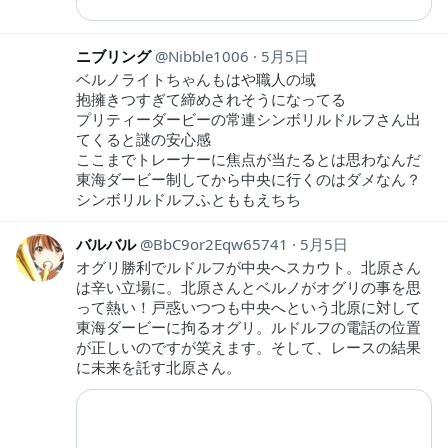
ニブリング
Nibble1006
5月5日
ベルノライトちゃんもはや職人の域
抱擁きつすぎて締めされそうになってる
プリティーダービーの常連シンボリルドルフさん出
てくると謎の安心感
ここまでトレーナーに焦点が当たるとは思わなんだ
東海ダービー制してから中央に行くのはダメなん？
シンボリルドルフふとももえちち
バルバル
BbC9or2Eqw65741
5月5日
オグリ勝利でルドルフが中央へスカウト。北原さん
は辛い立場に。北原さんとベルノがオグリの事を思
って熱い！戸惑いつつも中央へという北原に対して
東海ダービーに拘るオグリ。ルドルフの電話の位置
が正しいのですが笑えます。そして、レースの結果
に未来を託す北原さん。