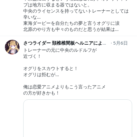
プは地方に収まる器ではないと。
中央のライセンスを持ってないトレーナーとしては
辛いな…
東海ダービーを自分たちの夢と言うオグリに涙
北原のやり方も中々のものだと思うが結果は…
さつライダー 頚椎椎間板ヘルニアにより 低浮上中
5月6日
sa
トレーナーの元に中央のルドルフが
近づく！
オグリをスカウトすると！
オグリは拒むが…
俺は恋愛アニメよりもこう言ったアニメ
の方が好きかも！