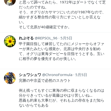
と思って調べてみたら、1972年はダートでなくて芝
だったのですね。
そう、オグリがカサマツにいたのが1987年なので、
細かすぎる整合性の取り方にすごいとしか言えな
い。
そして北原が40歳確定ですか。
れぷそる
REPSOL_96
5月5日
甲子園目指して練習してたのにメジャーからオファ
ーが来たみたいな感覚か。北原は中央行きを勧め
て、オグリは東海ダービーを目指そうとする。互い
に相手の夢を優先するのが美しい。
シュワシュワ
ChronoFormula
5月5日
完勝の中京盃で必然のスカウト
例え残ってもすぐに東海の枠に収まらなくなるのは
分かりきっているが葛藤はやはり苦しいね…
恩義も約束も大事だが、それも上の存在をまだ知ら
ないからでもある