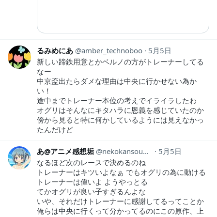
るみめにあ
amber_technoboo
5月5日
新しい蹄鉄用意とかベルノの方がトレーナーしてる
なー
中京盃出たらダメな理由は中央に行かせない為か
い！
途中までトレーナー本位の考えでイライラしたわ
オグリはそんなにキタハラに恩義を感じていたのか
傍から見ると特に何かしているようには見えなかっ
たんだけど
あ@アニメ感想垢
nekokansouyox
5月5日
なるほど次のレースで決めるのね
トレーナーはキツいよなぁ でもオグリの為に動ける
トレーナーは偉いよ ようやっとる
てかオグリが良い子すぎるんよな
いや、それだけトレーナーに感謝してるってことか
俺らは中央に行くって分かってるのにこの原作、上