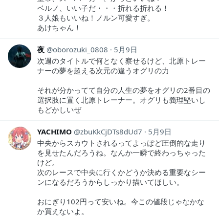
ベルノ、いい子だ・・・折れる折れる！
３人娘もいいね！ノルン可愛すぎ。
あけちゃん！
夜
oborozuki_0808
5月9日
次週のタイトルで何となく察せるけど、北原トレー
ナーの夢を超える次元の違うオグリの力
それが分かってて自分の人生の夢をオグリの2番目の
選択肢に置く北原トレーナー。オグリも義理堅いし
もどかしいぜ
YACHIMO
zbuKkCjDTs8dUd7
5月9日
中央からスカウトされるってよっぽど圧倒的な走り
を見せたんだろうね。なんか一瞬で終わっちゃった
けど。
次のレースで中央に行くかどうか決める重要なシー
ンになるだろうからしっかり描いてほしい。
おにぎり102円って安いね。今この値段じゃなかな
か買えないよ。