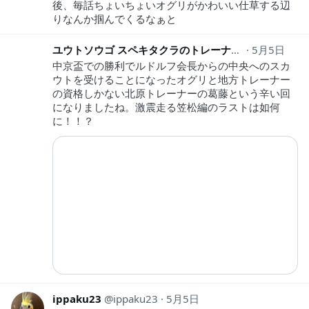
後、毎話ちょいちょいオグリがかわいい仕草する辺
りなんか掴んでくるなぁと
ユウトソウゴ スペキタクラのトレーナー
5月5日
Gx8A4oCd0
中京盃での勝利でルドルフ会長からの中央へのスカ
ウトを受けることになったオグリと地方トレーナー
の資格しかない北原トレーナーの葛藤という辛い回
になりましたね。激震走る笠松編のラストは如何
に！！？
ippaku23
ippaku23
5月5日