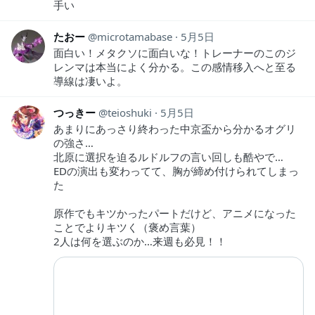
手い
たおー
microtamabase
5月5日
面白い！メタクソに面白いな！トレーナーのこのジ
レンマは本当によく分かる。この感情移入へと至る
導線は凄いよ。
つっきー
teioshuki
5月5日
あまりにあっさり終わった中京盃から分かるオグリ
の強さ…
北原に選択を迫るルドルフの言い回しも酷やで…
EDの演出も変わってて、胸が締め付けられてしまっ
た
原作でもキツかったパートだけど、アニメになった
ことでよりキツく（褒め言葉）
2人は何を選ぶのか…来週も必見！！