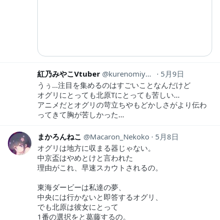
紅乃みやこVtuber
kurenomiyako
5月9日
うぅ…注目を集めるのはすごいことなんだけど
オグリにとっても北原Tにとっても苦しい…
アニメだとオグリの苛立ちやもどかしさがより伝わ
ってきて胸が苦しかった…
まかろんねこ
Macaron_Nekoko
5月8日
オグリは地方に収まる器じゃない。
中京盃はやめとけと言われた
理由がこれ、早速スカウトされるの。
東海ダービーは私達の夢、
中央には行かないと即答するオグリ、
でも北原は彼女にとって
1番の選択をと葛藤するの。