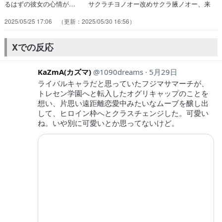
るはずの彼女の心情が… サクラチヨノオー改めサクラ腋ノオー、来
た… 遂に中央の舞台で、オグリキャップの魂の走… スカウトしと
2025/05/25 17:06
2025/05/30 16:56
いてルドルフ「中央をナメるな… いやいや、分かりますよオグリをク
ラシック… 料理主任とかヤエノのトレーナー(？なんか… 前回煽
ってきたヤツには当然快勝。その後、… 中央で魅せつけるオグリキャ
Xでの反応
ップの実力次々… そんでもってヤエノムテキのレースセンスを…
KaZmA(カズマ)
1090dreams
5月29日
ライバルキャラだと思っていたフジマサマーチが、
トレセン学園へと転入したオグリキャップのことを
想い、片思い遠距離恋愛中みたいなムーブを醸し出
して、ヒロイン枠へとクラスチェンジした。可愛い
ね。いや別に可愛いとか思ってないけど。