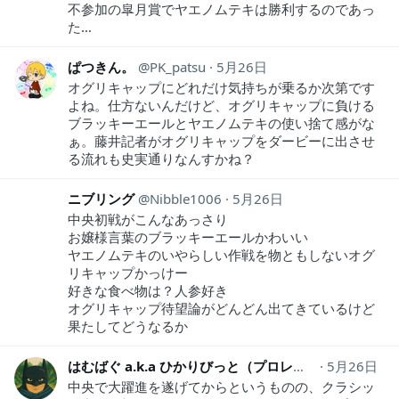
不参加の皐月賞でヤエノムテキは勝利するのであっ
た…
ぱつきん。
PK_patsu
5月26日
オグリキャップにどれだけ気持ちが乗るか次第です
よね。仕方ないんだけど、オグリキャップに負ける
ブラッキーエールとヤエノムテキの使い捨て感がな
ぁ。藤井記者がオグリキャップをダービーに出させ
る流れも史実通りなんすかね？
ニブリング
Nibble1006
5月26日
中央初戦がこんなあっさり
お嬢様言葉のブラッキーエールかわいい
ヤエノムテキのいやらしい作戦を物ともしないオグ
リキャップかっけー
好きな食べ物は？人参好き
オグリキャップ待望論がどんどん出てきているけど
果たしてどうなるか
はむばぐ a.k.a ひかりびっと（プロレスに夢中）
5月26日
hum
中央で大躍進を遂げてからというものの、クラシッ