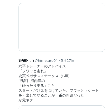
姫鶴(· ．)
himeturu01
5月27日
六平トレーナーのアドバイス
『フワッと走れ』
史実ペガサスステークス（GⅢ）
で騎手 河内洋の
「ゆったり乗る」こと
スタートだけ気をつけていた。フワッと（ゲート
を）出してやることが一番の問題だった
が元ネタ