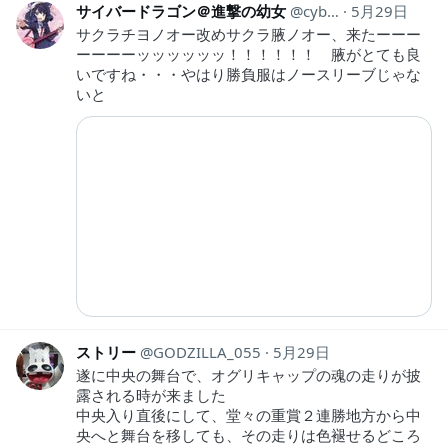
サイバードラゴン＠進撃の幼女
cyber_dragon28
5月29日
サクラチヨノオー改めサクラ腋ノオー、来たーーー
ーーーーッッッッッッ！！！！！！ 腋がとても良
いですね・・・やはり勝負服はノースリーブじゃな
いと
ストリー
GODZILLA_055
5月29日
遂に中央の舞台で、オグリキャップの魂の走りが披
露される時が来ました
中央入り直後にして、堂々の重賞２連勝地方から中
央へと舞台を移しても、その走りは色褪せるどころ