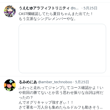
うえむ@アラフィフトリニティ
shockn55
5月25日
CAST欄確認してたら夏目ちゃんまた出てた！
もう立派なシングレメンバーやな。
るみめにあ
amber_technoboo
5月25日
ふわっと走れってジャンプしてコース確認かよ！い
や前回の勝てないとか言う思わせ振りな台詞は何だ
ったの？
んでオグリキャップ強すぎぃ！！
さて署名一万人分も集めたらルドルフも動きそう…