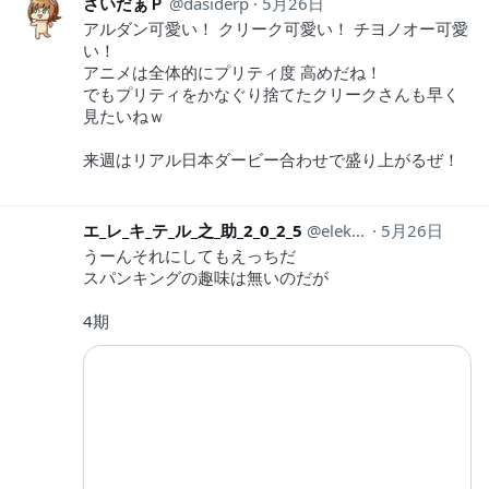
さいだぁＰ
dasiderp
5月26日
アルダン可愛い！ クリーク可愛い！ チヨノオー可愛
い！
アニメは全体的にプリティ度 高めだね！
でもプリティをかなぐり捨てたクリークさんも早く
見たいねｗ
来週はリアル日本ダービー合わせで盛り上がるぜ！
エ_レ_キ_テ_ル_之_助_2_0_2_5
elekiterunosuke
5月26日
うーんそれにしてもえっちだ
スパンキングの趣味は無いのだが
4期