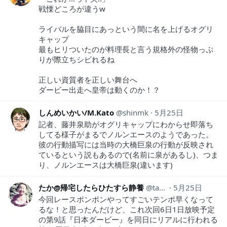
戦慄どころが違うw
ライバルを脇目にあっという間に名を上げるオグリ
キャップ
最もヒリついたのが料理長と言う規格外の怪物っぷ
りが際立ちシビれるね
正しい資質者を正しい舞台へ
ダービー出走へ皇帝は動くのか！？
しんめいかい/M.Kato
shinmk
5月25日
記者、藤井泉助がオグリキャップにわからせ即落ち
してる様子がまるでノルンエースのようであった。
彼の行動描写には当時の大橋巨泉の行動が反映され
ているという説もあるので(名前に泉があるし)、つま
り、ノルンエースは大橋巨泉(違います)
たか@帰宅したらひたすら静養
taka_8208
5月25日
今回レースポンポンやってすごいテンポ早くなって
るな！と思ったんだけど、これ次回6日1日放映予定
の第9話『日本ダービー』を同日にリアルに行われる