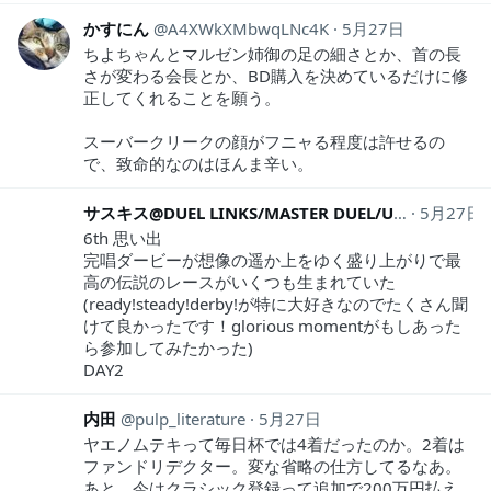
かすにん
A4XWkXMbwqLNc4K
5月27日
ちよちゃんとマルゼン姉御の足の細さとか、首の長
さが変わる会長とか、BD購入を決めているだけに修
正してくれることを願う。
スーバークリークの顔がフニャる程度は許せるの
で、致命的なのはほんま辛い。
サスキス@DUEL LINKS/MASTER DUEL/UMAMUSUME(ウマ娘6th両日)
5月27日
6th 思い出
完唱ダービーが想像の遥か上をゆく盛り上がりで最
高の伝説のレースがいくつも生まれていた
(ready!steady!derby!が特に大好きなのでたくさん聞
けて良かったです！glorious momentがもしあった
ら参加してみたかった)
DAY2
内田
pulp_literature
5月27日
ヤエノムテキって毎日杯では4着だったのか。2着は
ファンドリデクター。変な省略の仕方してるなあ。
あと、今はクラシック登録って追加で200万円払え