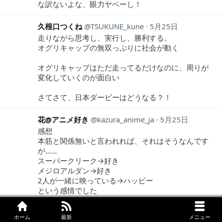
な訳ないよな、眼力ヤベーし！
久根口つくね
TSUKUNE_kune
5月25日
走りながら思考し、実行し、勝利する。
オグリキャップの無双っぷりに社会が動く
オグリキャップはただ走ってるだけなのに、周りが
変化していくのが面白い
さてさて、日本ダービーはどうなる？！
花@アニメ好き
kazura_anime_ja
5月25日
感想
本筋と関係無いと言われれば、それはそうなんです
が……
スーパークリーク→好き
メジロアルダン→好き
2人が一緒に映っている→ハッピー
という感情でした
今回1番強そうだったのは食堂の主任
ホーム
最新
メニュー