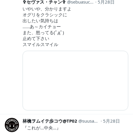
✞セヴァス・チャン✞
sebuasuchan
5月28日
いやいや、分かりますよ
オグリをクラシックに
出したい気持ちは
……あ～カイチョー
また、怒ってる(ﾟдﾟ)
止めて下さい
スマイルスマイル
林檎ヲムイテ歩コウ@TP02
suusan63253175
5月28日
『これが…中央…』