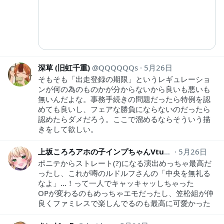
深草 (旧虹千重)
QQQQQQs
5月26日
そもそも「出走登録の期限」というレギュレーショ
ンが何の為のものかが分からないから良いも悪いも
無いんだよな。事務手続きの問題だったら特例を認
めても良いし、フェアな勝負にならないのだったら
認めたらダメだろう。ここで溜めるならそういう描
きをして欲しい。
上坂ころろアホの子インプちゃんVtuber
5月26日
kororo_NK
ポニテからストレート(?)になる演出めっちゃ最高だ
ったし、これが噂のルドルフさんの「中央を無礼る
なよ」…！って一人でキャッキャッしちゃった
OPが変わるのもめっちゃエモだったし、笠松組が仲
良くファミレスで楽しんでるのも最高に可愛かった