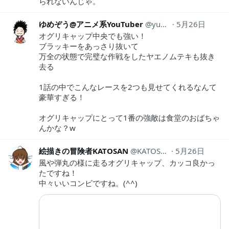
られないんじゃ。
ゆめぞう@アニメ系YouTuber
yumezou634
5月26日
オグリキャップ中央でも強い！
ブラッキーをあっさり抜いて
万全の状態で完璧な作戦をしたヤエノムテキも抜き
去る
1話の中でこんなレースを2つも見せてくれるなんて
豪華すぎる！
オグリキャップにとって1番の強敵は食堂のおばちゃ
んかな？w
絵描きの冒険者KATOSAN
KATOSANrybvw
5月26日
風や弾丸の様に走るオグリキャップ、カッコ良かっ
たですね！
中々いいコンビですね。(^^)