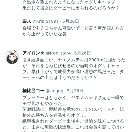
ク出場を望まれるようになったオグリキャップ
果たして彼女はダービーに出られるのだろうか？
栗ス
Kris_S1991
5月26日
会場でもチヨちゃん可愛いぞ！と言う声が四方八方
から上がっていたな笑
アイロン☆
Iron_star4
5月26日
引き続き面白い。ヤエノムテキは2000mに強かった
が、それをもねじ伏せるのが当時のオグリキャッ
プ。早仕上がりで成長力が高い理想の馬だった。ダ
ービーへの出走は叶うのだろうか？？
橋比呂コー
zingug
5月26日
ブラッキーはともかく、ヤエノムテキさえも一瞬で
モブ化させやがった。
俯瞰戦法に、距離差を承知の上でのスパートと、規
格外の勝ち方を連発するオグリ。
絶望視されたダービー出場も、世論を味方につける
と、まさに無敵の快進撃。これは会長も黙ってはい