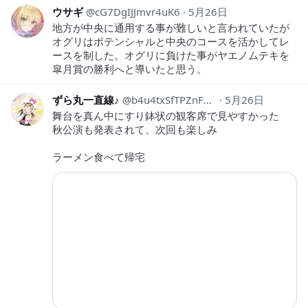
ウサギ
cG7DgIJJmvr4uK6
5月26日
地方が中央に通用する事が難しいと言われていたが
オグリはポテンシャルと中央のコースを活かしてレ
ースを制した。オグリに負けた事がヤエノムテキを
皐月賞の勝利へと導いたと思う。
ずら丸一直線♪
b4u4txSfTPZnFQQ
5月26日
舞台を真ん中にすり鉢状の観客席で見やすかった
秋公演も発表されて、次回も楽しみ
ラーメン食べて帰宅