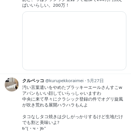
ばいいらしい。200万！
クルペッコ
kurupekkoraimei
5月27日
汚い言葉遣いをやめたブラッキーエールさんすこw
アバンもいい顔していらっしゃいますわ
中央に来て早々にクラシック登録の件でオグリ旋風
が吹き荒れる展開ハラハラもんよ
タコなしタコ焼きは少しがっかりするけど生地だけ
でも割と美味いよ?
ŧ‹"(・ч・)ŧ‹"