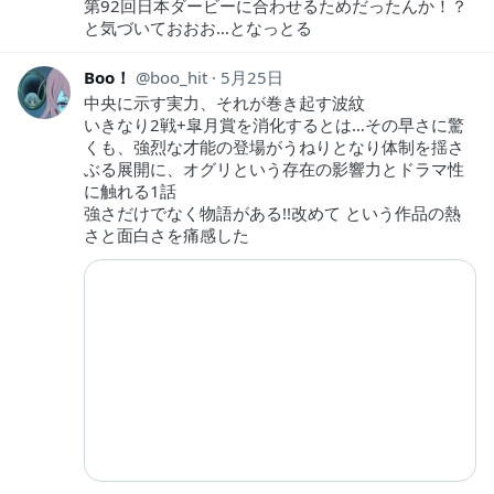
第92回日本ダービーに合わせるためだったんか！？
と気づいておおお…となっとる
Boo！
boo_hit
5月25日
中央に示す実力、それが巻き起す波紋
いきなり2戦+皐月賞を消化するとは…その早さに驚
くも、強烈な才能の登場がうねりとなり体制を揺さ
ぶる展開に、オグリという存在の影響力とドラマ性
に触れる1話
強さだけでなく物語がある!!改めて という作品の熱
さと面白さを痛感した