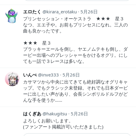
エロたく
kirara_erotaku
5月26日
プリンセッション・オーケストラ ★★★ 星３
なつ、エエ子や。お前もプリンセスになれ。三人の
曲も良かったです。
★★★ 星３
ブラッキーエールを倒し、ヤエノムテキも倒し、ダ
ービー出場へのプレッシャーをかけるオグリ。にし
ても一話で３レースは多いな。
いんべ
inve333
5月26日
カサマツから中央に出てきても絶好調なオグリキャ
ップ。でもクラシック未登録。それでも日本ダービ
ーに出したい声があり、会長シンボリルドルフがど
んな手を使うか……
はくぎあ
hakugitsu
5月26日
よろしくお願いします。
(ファンアート掲載許可いただきました)