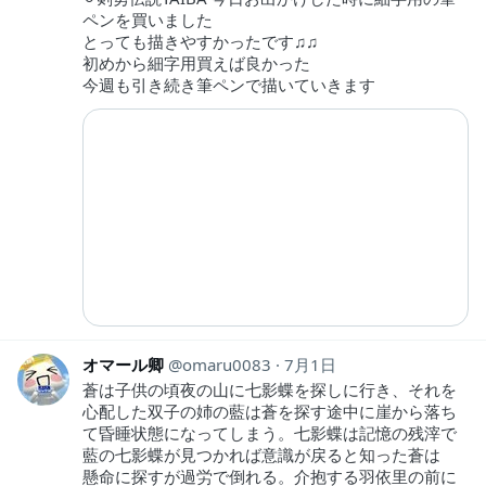
ペンを買いました
とっても描きやすかったです♫♫
初めから細字用買えば良かった
今週も引き続き筆ペンで描いていきます
オマール卿
omaru0083
7月1日
蒼は子供の頃夜の山に七影蝶を探しに行き、それを
心配した双子の姉の藍は蒼を探す途中に崖から落ち
て昏睡状態になってしまう。七影蝶は記憶の残滓で
藍の七影蝶が見つかれば意識が戻ると知った蒼は
懸命に探すが過労で倒れる。介抱する羽依里の前に