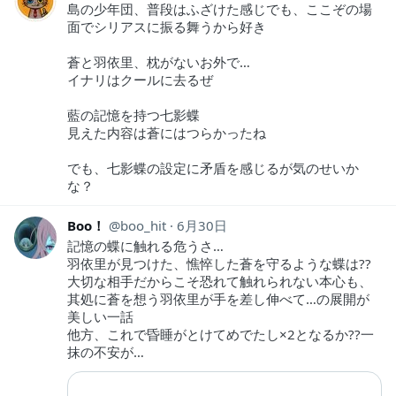
島の少年団、普段はふざけた感じでも、ここぞの場
面でシリアスに振る舞うから好き
蒼と羽依里、枕がないお外で…
イナリはクールに去るぜ
藍の記憶を持つ七影蝶
見えた内容は蒼にはつらかったね
でも、七影蝶の設定に矛盾を感じるが気のせいか
な？
Boo！
boo_hit
6月30日
記憶の蝶に触れる危うさ…
羽依里が見つけた、憔悴した蒼を守るような蝶は??
大切な相手だからこそ恐れて触れられない本心も、
其処に蒼を想う羽依里が手を差し伸べて…の展開が
美しい一話
他方、これで昏睡がとけてめでたし×2となるか??一
抹の不安が…