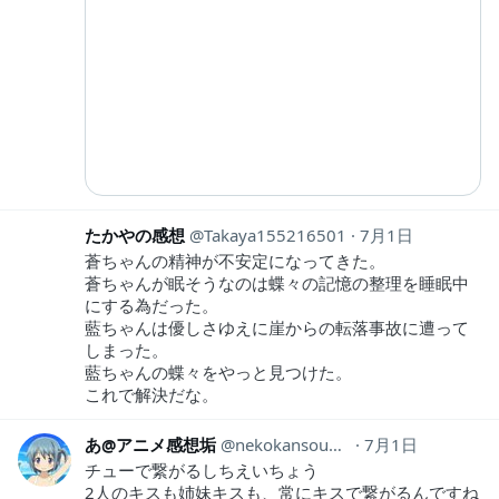
たかやの感想
Takaya155216501
7月1日
蒼ちゃんの精神が不安定になってきた。
蒼ちゃんが眠そうなのは蝶々の記憶の整理を睡眠中
にする為だった。
藍ちゃんは優しさゆえに崖からの転落事故に遭って
しまった。
藍ちゃんの蝶々をやっと見つけた。
これで解決だな。
あ@アニメ感想垢
nekokansouyox
7月1日
チューで繋がるしちえいちょう
2人のキスも姉妹キスも、常にキスで繋がるんですね