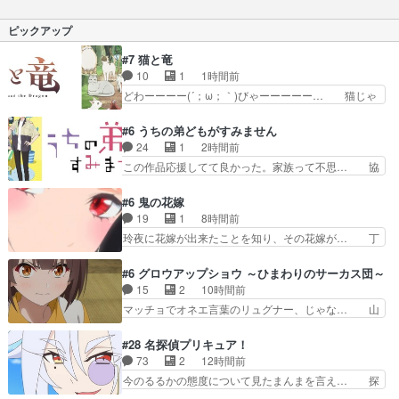
ところですみたいな話があんまり感… 蔵の整理ず
めたんですが鏡子さんルー… むぎゅで足止めを食
っとさせなかったのはこのシーン… ラストはエピ
ピックアップ
らってたのが嘘のような…
ローグ…というよりファンサー… 最後はちゃんと
蔵の整理やるのおもろいあれ… うみちゃんの旅終
#7 猫と竜
了！蔵の整理していいんか… ながら見にしていた
10
1
1時間前
ので雑感この作風に空気… 長く苦しい旅が漸く終
どわーーーー(´；ω；｀)びゃーーーーー… 猫じゃ
わった…そんな感想で…
らしにはしゃぐママにゃん可愛いwデ… ママにゃ
んが久しぶりに森へ帰ってきた！！… おだやかに
#6 うちの弟どもがすみません
ママにゃんが帰ってきた。この作… ママにゃんが
24
1
2時間前
学校が休みになるので、久しぶ… ママニャン回で
この作品応援してて良かった。家族って不思… 協
キター！と喜んでたからの大… ママにゃん久しぶ
力プレイで強敵を撃破、柊の心の解放にも… 柊く
りに森に帰ってきたけど息… ・・・ちょっとウル
んが外に出られなくなってたのはいじめ… RPG
#6 鬼の花嫁
ッときた。今期で一番好… おかあちゃんっていい
シーンカッコいい！もう転生モノに変… ゲーム内
19
1
8時間前
もんだ。自分の全てを… ついにハイブチが出た！
の柊くんカッコイイな～そして意外… あれからゲ
玲夜に花嫁が出来たことを知り、その花嫁が… 丁
毛色綺麗でかわいい…
ームの中では糸と柊はしっかり仲… 感想は、前話
寧といえばそうなんだけど、ざまぁ、が中… 最
の続きで、糸と柊はゲームで仲… 柊は糸たちと協
初、にゃん吉が透子のストーカーを始めた… 高道
#6 グロウアップショウ ～ひまわりのサーカス団～
力してオンラインRPGの強… 違うアニメ始まっ
きもいけどあれ横で見せつけられるのは… 玲夜の
15
2
10時間前
たかと思ったら先週の続き… ご視聴ありがとうご
前の婚約者鬼山桜子がめっちゃ別嬪さ… にゃんき
マッチョでオネエ言葉のリュグナー、じゃな… 山
ざいましたよかった、本…
ちくんのお母さんが一番かわいいで… 花江さんが
田、相変わらず可愛いね叡智で綺麗で可憐… ひま
中学生ストーカーしてた花江さん… 主人公がお願
わりサーカスに突然現れた金髪の大男少… 伝説の
#28 名探偵プリキュア！
いやイケメンが主人公にプレゼ… 「お願いがある
男の登場によって、山田の輝かしき過… お父さん
73
2
12時間前
ときはキスでおねだりする」… 透子とにゃん吉の
の相方登場回、良い回だったな。諏… 第６話をｄ
今のるるかの態度について見たまんまを言え… 探
馴れ初めを見れて良かった…
アニメストアで視聴しました。視… じゃがいもし
偵パートは仕方ないが殆ど明智小林の活躍… すっ