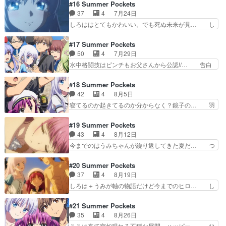
かしうみちゃん、シナリオ進むたびに退行… 待ち
#16 Summer Pockets
ーしてるわwwこれは目覚め… 目覚めた藍と入れ
に待った鳴瀬しろは編が開幕！！！しろ… 今回か
37
4
7月24日
替わるように眠り続ける蒼… ブログを更新しまし
らしろはルートか。もうだいぶ前にや… 蒼ちゃん
しろははとてもかわいい。でも死ぬ未来が見… し
た!!宜しければ、是非…
編も終わって今週からはしろはちゃ… 羽依里は夜
ろはちゃん可愛すぎ！！無口でミステリア… ボー
のプールで一人泳ぎの練習をして… ここまで来る
リングで赤くなっちゃうしろはかわいか… 卓球台
#17 Summer Pockets
といろんなキャラクターの性格… しろはの素っ気
はどんな技使ったらぶっ壊せるんだよ… 付箋の数
50
4
7月29日
なさの理由が分かったねみん… ブログを更新しま
からしろはが楽しみにしてたのが伝… 鳴瀬家が島
水中格闘技はピンチもお父さんから公認!/… 告白
した!!宜しければ、是非…
の神事や祭事を司る家系だと教え… しろはちゃん
したら船が戻ってきて面白かった。最後… 何やっ
の可愛さが限界突破してやばい… これも4話で完
てんだ～じいさんうみちゃんの秘密は… 別れ際に
#18 Summer Pockets
結するんか？このおじいちゃ… うみちゃんの腋だ
好きになりましたってね、こういう… しろはちゃ
42
4
8月5日
あああああああああああ！… ・あ～そこに繋がる
ん可愛すぎ！！！大人しくて儚げ… やぁやぁやぁ
寝てるのか起きてるのか分からなく？鏡子の… 羽
のかって感じ※アニメツ…
やぁやぁやぁひひひひひひひひ… しろはちゃんル
依里のチャーハンが100点中7点で面白… 撮り溜
ート終わり(｀･ω･´)ゞ… というかしろはルートこ
めたアニメを消化していくおそらく最… エンドレ
#19 Summer Pockets
れで終わり？メイン… 最後まで地味というか無難
スなんとかですね分かりますラスボ… うみちゃん
43
4
8月12日
というかオーソド… 羽依里は夏鳥の儀をしろはの
が元気になってよかったですよ。… おいおいおい
今までのはうみちゃんが繰り返してきた夏だ… つ
側で見守らせて…
おいおいおいおいおいおいおい… 岬鏡子は姪のう
いに明かされたうみちゃんの謎。なるほど… でも
みと甥の羽依里を鳥白島に迎… この前ハッピーエ
うみはしろはにお母さんはおしまいと言… 急に話
#20 Summer Pockets
ンドになったと思ったが、… 次は幼女（うみちゃ
が重要なところに入って大混乱してる… 後はまぁ
37
4
8月19日
ん）√なのか…。いちい… うみちゃん、なんかル
前回の予想に近かったなぁ。しかし… 原作未履修
しろは＋うみが軸の物語だけど今までのヒロ… し
ートごとにキャラ違う…
だけど情報出しが丁寧なのでさす… 蒼のエサはエ
ろはぼっちいじりおもろかったわ。普通に… 羽依
ッチな本突然の雨何で分かった… ぼろぼろ泣いて
里はしろはのじいさんに水中格闘技で勝… 読めて
#21 Summer Pockets
しまった。まだ続きがあるの… 終盤に差し掛かる
たのが読めなくなるうみ..ループし… ただまぁ展
35
4
8月26日
につれ、物語が複雑になっ… 想像の何十倍もおも
開自体は少し変わってくるのかな… 悲しいときに
ここに来て突如現れる不穏な展開。ハッピー… ひ