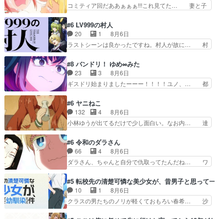
通悪霊の除霊ツアー。Aパはいつも… 前半の霊カ
コミティア回だああぁぁぁ!!!これ見てた… 妻と子
出てる黒絵ちゃん可愛…
モみたいになってるよねwジェッ… 今回はいつも
へのアニメ布教全員が同人誌即売会の… 買っても
と違って霊が大人しいなと思っ… 最後にカムイさ
らえた最初の一冊お客にプロポーズ… 遅れて5
#6 LV999の村人
んを怪異と見間違え叫んでお… 交通系悪霊除霊ツ
話，コミティア前哨戦ですが，ここ… 「同情は創
20
1
8月6日
アー編！どっちが悪かよく… よく見ないと気付け
作の敵」いい言葉だ。でも応援す… 東京で開かれ
ラストシーンは良かったですね。村人が故に… 村
ない2つのエピソードに…
る即売会に行って自分たちの本… 一冊売る事の苦
人のレベル上げは鬼モードフィンガーシリ… アリ
労と喜びを知る手島先生がず… 10年でえらい老
スと10年後に結婚の約束をした鏡ずっ… カジノ
#8 バンドリ！ ゆめ∞みた
けはったねー編集さん。同… 自分の妄想を買って
スタッフ募集するも集まらない更に追… 王命でク
23
3
8月6日
くれる人がいるというも… 初めて自分の漫画が売
ルルの監視をすることになったデビ… 最強の村
ギスドリ始まりましたーーー！！！！ユノ、… 都
れた時の感動、懐かし…
人・鏡との出会いで少しは変わった… やはり何か
子さんがめっちゃ情緒不安定になってて怖… 超回
悲しい過去がありそうな。鏡のも… パルナの魔族
復を見守っていかないと、ですね！！み… 開幕聞
#6 ヤニねこ
への恨みは根深そうやね姫を舐… 新キャラが登場
き取りスタッフに定治いなかった？ま… ののちゃ
132
4
8月6日
早々変態扱いされてる件。タ… まだまだお元気そ
んのお手当てはお節介だったりする… ビオラの立
小林ゆうが出てるだけで少し面白い。なお内… 達
うなお声で……不意打ち過…
ち回り害悪すぎるお近づきの印が… ・律っちゃん
郎が獣人に◯◯◯される強制百合を期待し… ヒグ
明るくなったね♪・メンバーの… 一難去ってまた
マドンってなんなん！？人見知りっぽい… なんな
#6 令和のダラさん
一難、律がビオラの呪縛から… 「私はあなたが嫌
ら下ネタ0じゃなかったかこんな回が… 他のエピ
66
4
8月6日
いなんです」「バンドやめ… 何が起きているの
ソードに対してマイルドな回だった… 今回はだい
ダラさん、ちゃんと自分で仇取ってたんだね… ワ
か！？次週、みゅーたいぷ…
ぶある程度抑えてる？w感じな気… アルねこ、そ
イが必死でケロロじゃないのよケロロじゃ… ロボ
うはならんやろ映画のワンシー… さっきまで生き
ットに憧れてビーム撃ちたいと…そうい… 余りに
#5 転校先の清楚可憐な美少女が、昔男子と思って一
ていたゴキブリ死んでるGP… アルねこ危険です
も凄惨なダラさんの過去ダラさんの６… 過去編は
10
1
8月6日
よね。健康的な面で··江… 酔い潰れ行き着いた江
これで一区切りかなギャグも面白い… ガンガガン
クラスの男たちのノリが軽くておもろい春希… 沙
ノ島で、朝日を眺めな…
♪薫がなんかしっかり歌ってロマ… 姉巫女の誤
紀は隼人への片思いを拗らせているタイプ… みな
算、クソみたいな嫉妬の末路よ。… 私、そんなに
もちゃんが透けブラしててびっくりして… レベル