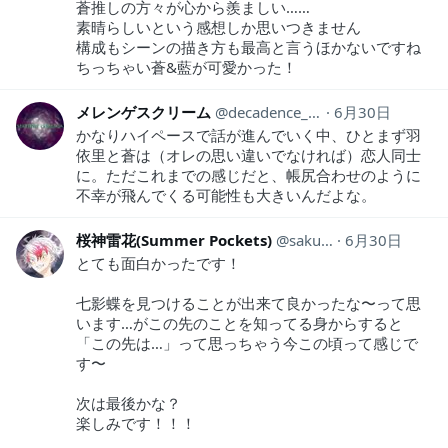
蒼推しの方々が心から羨ましい……
素晴らしいという感想しか思いつきません
構成もシーンの描き方も最高と言うほかないですね
ちっちゃい蒼&藍が可愛かった！
メレンゲスクリーム
decadence_1990
6月30日
かなりハイペースで話が進んでいく中、ひとまず羽
依里と蒼は（オレの思い違いでなければ）恋人同士
に。ただこれまでの感じだと、帳尻合わせのように
不幸が飛んでくる可能性も大きいんだよな。
桜神雷花(Summer Pockets)
sakuragami15
6月30日
とても面白かったです！
七影蝶を見つけることが出来て良かったな〜って思
います…がこの先のことを知ってる身からすると
「この先は…」って思っちゃう今この頃って感じで
す〜
次は最後かな？
楽しみです！！！