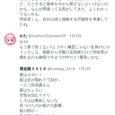
ど、だとすると後者を今から探さないといけないの
かな。なんか間違ってる気がしてきた。よくわかっ
てないかも。
羽依里くん、自分が姉と接吻する可能性を考慮して
たね。
かた
3raPon2S3xswmFP
7月3日
9/10
もう蒼で良くない?ようやく幽霊じゃない生身のヒロ
インだしな。相変わらず駆け足気味だけど羽依里が
惚れるのも納得で今までの中だと1番良いかな。
滑走路３４１６
runway_3416
7月2日
蒼はエロい！
藍は目が隠れてて顔が…
一人二役高森さん
蒼はちょろい
空気を読むイナリ
しろはは嫉妬しないな
見つけたのか藍の七影蝶
藍の顔が…