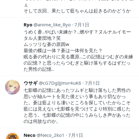
ぇ
そして次回、果たして藍ちゃんは起きるのかどうか
Ryo
anime_like_Ryo
7月1日
うめく蒼..やばい未練か？..燃やす？ヌルナルイモー
タル人妻団地？笑
ムッツリな蒼の原因w
最後の蝶は一体？蒼は一体何を見た？
眠る蒼の代わりに見る鷹原..この記憶はつむぎの未練
の記憶？と思ったらつむぎと駆け落ちするはずだっ
た男性の記憶..
ウサギ
cG7DgIJJmvr4uK6
7月1日
七影蝶の記憶にあったツムギと駆け落ちした男性の
思いが紬ルートを見た後という事もあり切なかっ
た。蒼は藍よりも凄いところを探していたからこそ
藍には見えない七影蝶を見つけてより特別に感じた
と思う。七影蝶の記憶の中にうみらしき声があった
のは何故なのか。
Neco
Neco_2ko1
7月1日