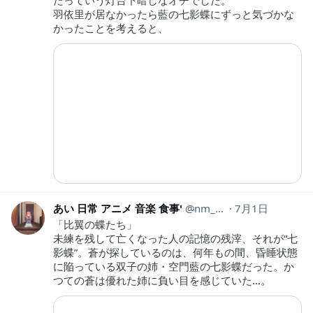
羽依里が居なかったら藍の七影蝶にずっと気づかな
かったことを考えると、
あい 日常 アニメ 音楽 食事'
nm_hh440
7月1日
「比翼の蝶たち」
未練を残して亡くなった人の記憶の残滓、それが“七
影蝶”。蒼が探しているのは、何年もの間、昏睡状態
に陥っている双子の姉・空門藍の七影蝶だった。か
つての蒼は優れた姉に負い目を感じていた...。