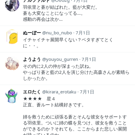
羽依里と蒼が結ばれた。藍が大変だ。
蒼も大変なことになってる…。
感動の再会は次か…
ぬーぼー
nu_bo_nubo
7月1日
イチャイチャ展開早くない？ベタすぎてとく
に・・。
ようよう
youyou_gurren
7月1日
その内に2人の仲が深まった訳ね。
やっぱり蒼と藍の2人を演じ分けた高森さんが素晴ら
しかったか。
エロたく
kirara_erotaku
7月1日
★★★★ 星４
正直、蒼ルート結構好きです。
姉を救うために頑張る蒼とそんな彼女をサポートす
る羽依里。ついに姉の蝶を見つけ、彼女を救うこと
ができるのか？それても、ここからまた悲しい展開
が待っているのか。