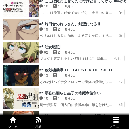
#5 ここは俺に任せて先に行けと言ってから10年が
日頃からガンガン言うてないで… このアニメはど
のキャラが登場。相変わらず顔や体の… 隼人が春
10
1
8月6日
こに行くのだろう、面白すぎ… 姉のした事はただ
希の級友を巻き込んだイジりに動じ… 第５話を
「ここは俺達に任せて先に行け！全員いい奴… 過
単に一族を絶滅させただけ…
U-NEXTで視聴しました。視聴… ラブコメで天然
去、あとを託したロックが今、2人にあと… 木下
ジゴロというかナチュラルヒ… みなもと仲良く話
鈴奈（@0suzuna0）が【マリー… 村ごと乗っ取
#5 片田舎のおっさん、剣聖になるⅡ
す隼人を見てなぜか不安に… 無理なダイエットは
られてたら流石に気付かないか… 《漫画版少し読
19
2
8月6日
禁物だけど、なかなか結… 「これからもお手入
んだことある》エリックとゴ… ロックは敵に容赦
ベリルはしきりに加齢による衰えを口にする… 重
れ、がんばりゅ」ありが…
無くブスっといくから気持… 勇者パーティー再結
ねた歳のせいにしていた限界を超えて命の… いい
成して先にいけで激アツ… 爆縮、幻覚、主人公結
んじゃないですか。魔物の群を発見した… アマプ
#5 幼女戦記Ⅱ
構エグいことするよな… ねぇ猫耳ガール、敵の根
ラにて視聴終わり！サーベルボア討伐… を言い訳
62
2
8月5日
城に乗り込む事を同… 世もや替えが利くと復活P
にしたくないものですねwボア狩り… 先生として
ブログを更新しました!!宜しければ、是非… 少し
とは？！もう来週…
のベリルが好きだけど、今回みた… 4人だけでサ
でもマシな負け方を選んだゼートゥーア… ゼート
ーベルボアを狩りに行く。野営… ・実家周辺でサ
ゥーアの唯一の手駒が強すぎる笑あお… 私にとっ
#5 攻殻機動隊 THE GHOST IN THE SHELL
ーベルボアが暴れてると聞い… ちょっと年齢の事
て完全にご褒美回ゼー様の葉巻シー… やはりター
13
4
8月5日
を言いすぎとゆーか言い訳… ベリルの母もやはり
ニャが後方指揮だと展開に迫力が… “貧乏籤百連
どれだけハイテクノロジーで身体の価値がフ… ジ
只者じゃなかったかベリ…
無料ガチャ”100連でも1回… 2期入ってから地味
ャミングも伏線になるかと思った回想シー… フチ
だよね。ただでさえ幼女… 「餌になってもらわね
コマだいぶ理性持ち始めた。この世界の… 原作読
#5 最強出涸らし皇子の暗躍帝位争い
ばならぬ」って言葉に… ゼートゥーア左遷によっ
んだのもう何年も前なのに、覚えてる… コイルの
10
1
8月5日
て参謀本部の連携が… 緊張感ある戦闘描写とギャ
汚職を突き止めるべくバトーの指導… やまとん1
騎士狩猟祭、個人的に優勝本命に印を付けた… 細
グ今週の『有能な…
号はどこの部分で使うのだろう？… 日本とロシア
かい設定を考えるのが面倒な時は古代魔法… エル
が絡む政治の話かつ色々な用語… 第５話を
ナがチートすぎる笑アルは最初から自分… プラネ
#5 対ありでした。～お嬢さまは格闘ゲームなんてし
primevideoで視聴しまし… 前回同様『イノセン
ット・ウィズ展開アツいな「騎士狩猟… 麦茶どこ
12
2
8月5日
ス』を含む押井・神山版… 第５話「EPISODEラ
ろかタイトル通り麦茶の出涸らしぐ… 第５話を
ホーム
最新
メニュー
EVOジャパン参戦を決めた四人。美緒の母… こ
ストの母親の気持…