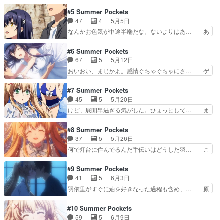
の秘密４つの鍵を探してムギュ紬ヴェンダ… ニコ
ズ、みんな頭イカレてるのしか… ニコ動dアニメ
動dアニメストア久島鴎の10年前の思… 鍵、めっ
#5 Summer Pockets
ストア瀬戸内海の島へ来た主… 加藤うみは正妻ポ
ちゃきれいな状態やな。いきなり制… 完全に鴎√
47
4
5月5日
ジだな。大人びてるロリキ… key作品、鈴木この
へと進む物語。攻略順的には蒼→… ようやく物語
なんかお色気が中途半端だな。ないよりはあ… あ
み元々好きなのもある…
のスタートですねぇメイド姿と… ずっとデートし
の水浴びのシーンを見た時はなにか感動を…
てますやん…何やら話が結構… 子供の頃の回想が
BGMがどう聞いても夏影 幻覚見るぐらい… い
#6 Summer Pockets
key過ぎる 宝探しクエ… あの夏に封印した島の
や、回しが上手すぎて震えた・・・神かな…
67
5
5月12日
秘密を探す鍵集め回鴎… 10年前のお宝と開ける
【5/11(日)整理券配布情報①】当館店… いや人工
おいおい、まじかよ。感情ぐちゃぐちゃにさ… ゲ
四つのカギ。メェー…
呼吸するときは鼻塞げよ。ネタかな… 主人公と鴎
ームだと生存ルートあるのかもなぁ。旗の… そこ
の2人は子供の時のサマーキャン… スタンド・バ
は鴎になるんじゃなくて蝶なんだ…と思… 手触り
#7 Summer Pockets
イ・虚構。俯瞰ショットに客観… 原作通りとはい
が鍵すぎて思わず「鍵すぎる…」って… ってなっ
45
5
5月20日
え子供時代と今のリンクがち… 過去の記憶を思い
てなんか全然感動出来んかったな…… うみちゃん
けど、展開早過ぎる気がした。ひょっとして… ま
出すときに現世と区別がつ…
久しぶり！フィンランドにいる？… 急展開すぎる
ぁ序盤はこんなもんにしてもカモメもおっ… うみ
だろ！！！一気に話が進んだか… 鷗ちゃんが消え
ちゃんがやはり物語のキーなのかな。最… 来たぞ
#8 Summer Pockets
ちまったよ…10年後にまた… 冒頭いきなりリア
おおおおおおおおお！！！！！！ 女… 鴎ルート
37
5
5月26日
リティラインがぶっ飛んで… めっちゃ最終回みた
終わって次は…うみちゃんルートと… ・久島鴎ル
何で灯台に住んでるんだ手伝いはどうした羽… こ
いな感じだったんだけど…
ートから紬ヴェンダースルートへ… これは一から
れ系の作品で良作には困った事が掘り下げ… 紬編
別ルートに入ったということ？… 前回ひとつの話
終了と言うべきなのか彼女の想いや願い… 甘酸っ
#9 Summer Pockets
が終わって、今回から新章突… 午後に臨時の休み
ぱい恋愛してるねぇ2人とも恋に初々… まさか紬
41
5
6月3日
を取った。仕事の進捗には… これループなのか
なんたらさんもイマジナリーだった… 照れた紬か
羽依里がすぐに紬を好きなった過程も含め、… 原
な。たんにいろんなルート…
わいい……。1枚絵が綺麗なんだ… ブログを更新
作では紬の正体に気付いた瞬間に涙が溢れ… かと
しました!!宜しければ、是非… 知ってるのに何回
うさん（加藤 ？神隠しにあった子の知… 灯台守
#10 Summer Pockets
も笑う。ツムギィィヴェン… 駄菓子屋のおばあち
さんと駆け落ち！このままおっぱいル… 紬編は終
59
5
6月9日
ゃん、子供さくま雪乃が… ベランダ作りもなんか