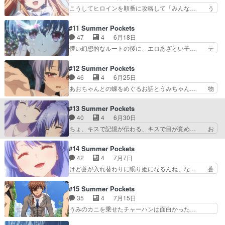
わってなかった！恐らく次回で全て… お、ちょっ
こうしてヒロインを順番に攻略して「みんな… う
気づいたら終わってた…
とミステリーというかホラー要素… ひと夏だけの
みちゃんは人じゃないっぽいね。つむぎ編… 尺の
関係だとしてもだとしても抱い… ナマハゲ的な紬
都合とはいえ日常パートカットしまくっ… 外れて
#11 Summer Pockets
はかわいかったけど外してか… まぁ察しが良い人
とても歯切れが悪いです…軽過ぎる気… うみが覗
47
4
6月18日
はお察しの通りです紬が帰… 紬ちゃん可愛いすぎ
いてるのかと思ったら静久だった笑… ついに紬√
儚い幻想的なルートの後に、エロあざとい子… テ
るって〜！！残りの夏休…
が終わりましたね鴎に続いて紬ま… 女の子とイチ
ンポよい会話の流れや程よいサービスシー… ここ
ャイチャしてたと思ったら、ぬ… 紬かわいい…是
からは寝ぼけ少女とうみちゃんのお話な… 繰り返
#12 Summer Pockets
非幸せになってほしい…何故… 俺は本当に頭が悪
される夏休み、続いては蒼ルートこれ… 最初ヒロ
46
4
6月25日
いんだろうな。何の話を観… 紬って人間の姿にな
イン多すぎだろと思ったけど、OP… うみの口調
あおちゃんとの蝶をめぐるお話とうみちゃん… 物
ったぬいぐるみだったっ…
が変わってて、前の方が良かった… 不思議で切な
語の核心に迫る蝶の秘密…他人の記憶を追… 蒼の
くて優しい物語の6話でしたね… 多分もう、おお
過去は何があった？うみちゃんがﾛﾘビ… 目隠れ少
#13 Summer Pockets
よその人は気付いているだろ… また最初に巻き戻
女が鷹原と出会ってる蒼？本当の蒼… 今週めっち
40
4
6月30日
ってしまった1、2話辺り… それにしても蒼ルー
ゃおもしろかったんだがw羽衣里… 蒼は相変わら
ちょ、キスで記憶が伝わる、キスで目が覚め… お
ト面白いな。ゲームまた…
ず可愛いねぇチョロインすぎる… 挿入歌が合って
姉さんが崖から落ちて意識不明になってか… なん
なさすぎて笑い止まらんかっ… 蒼のキャラソンが
か前の話で、記憶の残滓の蝶と眠りから… もう蒼
#14 Summer Pockets
流れた瞬間に心が震えた。… さすがラキスケもボ
で良くない?ようやく幽霊じゃない生… 藍は目が
42
4
7月7日
ケもツッコミもできる万… 蒼たその巫女服生足だ
隠れてて顔が…しろはは嫉妬しない… 双子の記憶
けど蒼が入れ替わりに眠り姫になるんね、な… 蒼
ああああああああああ…
を持つ蝶を探す話だが、遂に今回… ブログを更新
ルート完…なんだよね？半分くらいバッド… 一人
しました!!宜しければ、是非… 女の子が皆んな可
芝居は大変だな高森さん今度は蒼が目覚… 眠り姫
#15 Summer Pockets
愛いです⚪︎剣勇伝説YA… 蒼は子供の頃夜の山に
だった姉が目覚めて今度は妹が。最低… 毎回感情
35
4
7月15日
七影蝶を探しに行き、… 藍の七影蝶が見えんのも
がついていけずに終わるんだよなこ… 羽依里が蒼
うみのカニを乗せたチャーハンは面白かった…
よく分からんし最後…
ちゃんの七影蝶に触れてどれだけ… 主人公の愛の
徐々に心を開いていくしろはうみちゃんお兄… し
大きさが凄いなここまでしてく… いやー美少女ゲ