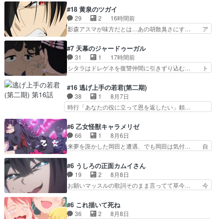
か食べられない貧乏サーカスの… アバンでまた青
かりファントムのマスコットになってる… デッチ
#18 黄泉のツガイ
い公衆電話が出てきた。みず… おはようございま
アゲインはファントムの一員で、ロン… 謎の怪盗
29
2
16時間前
す！瑞佳の正体が明かされ… 朝も昼もおやつもじ
デッチ·アゲイン登場!!一体何を… 戦闘作画はイマ
影森アスマが味方だとは…あの胡散臭さにす… ア
ゃがいも尽くしの『ひま…
イチな回。次回過去編でそろ… 謎の敵「デッチ・
バンはミネナギサアサ脱出時の話しか下界… やは
アゲイン」の降臨。彼も特… 2人で１人の非公認
りアスマ(石田彰キャラ)は裏切り者た… 原作を読
#7 天幕のジャードゥーガル
探偵」２８話がお辛かっ… デッチ・アゲイン、想
むの我慢していてよかっただって顔… どんどん増
31
1
17時間前
像以上に存在が爆弾す… 新幹部登場シリーズ恒例
えるツガイツガイよりも腹黒い人… 夜桜は「顔で
シタラはドレゲネを復讐仲間に引きずり込む… ト
の中盤幹部は番狂わ…
損してる」って言うけど、声で… おかしいな石田
ルイ家と、大カアンを支えるチャガタイ家… トル
が実はいい人っぽい？まだ分… 人を信用出来ない
イに功績を挙げさせて政権と軍のバラン… 覇道の
#16 逃げ上手の若君(第二期)
ましてはアサちゃん目的で… "顔で損してる"企み
トルイと王道のオゴタイって感じかな… 賢い人物
38
1
8月7日
顔て何…wアスマさん… 顔で損してるアスマさん
の行動は想定した目的達成のための… シタラとボ
時行「あなたの役に立って恩を返したい」頼…
ついでに声でも損し…
ラクチンの考えが初めてシンクロ… ドレゲネのテ
元々1期からそうだっただろと言われると返… こ
ントを後にするシタラの背後を… 「表裏一体のモ
のアニメの演出、同じCloverWor… 貞宗の思考を
#6 乙女怪獣キャラメリゼ
ンゴル政治」国家の表舞台に… 前回のシタラと対
読み切れなかったのは、経験の… 信濃仮面いった
66
1
8月6日
比したおおらかな笑顔が印… 戦争よりも経済の領
い誰なんだ！役に立ちたいで… 人形だったり将棋
来夢を誑かした岡田と遭遇、でも岡田は気付… 自
域をその視野に入れてい…
だったり、諏訪神党の三大… ・これ罠じゃない
分も相手の容姿しか見てなかったと気付き… みん
の？・砦を捨てるって同盟… 合戦における伝令の
なからのメイク道具が、らいりーさんを… らいり
#6 うしろの正面カムイさん
意味。特に諏訪の地は山… 薄々思ってたけど実写
ーの影響で理想に向けて努力する黒絵… コングと
19
2
8月8日
パートに対する熱意が… 亜也子ちゃん面白い親父
ゴ〇ラの怪獣大決戦!?w黒絵の友… らいりーが己
お願いマッスルの歌詞そのまま言ってて草今… 今
さんが無事で良かっ…
のルッキズムと相対する話とし… らいりーさんが
日も1日お疲れ様でした～バタバタしてて… 霊を
容姿の美醜でしか人を見ない… 校外学習で奥多摩
大量に成仏させた ジェットババアの亜… 1日で
#6 これ描いて死ね
の小河内ダムに来た黒絵た… ライリーが好きだっ
6人は流石絶倫カムイ婆もしっかり抱… 今回は交
36
2
8月8日
たクズ男ハルゴンが懲ら… メイクでちょっと勇気