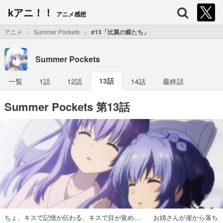
kアニ！！
アニメ感想
アニメ
Summer Pockets
#13「比翼の蝶たち」
Summer Pockets
一覧
1話
12話
13話
14話
最終話
Summer Pockets 第13話
ちょ、キスで記憶が伝わる、キスで目が覚め… お姉さんが崖から落ち