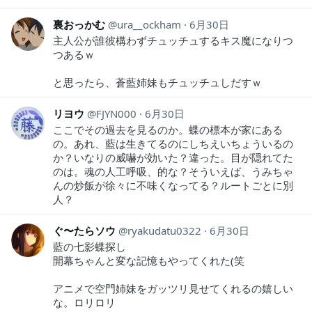
裏おっかむ
ura__ockham
6月30日
主人公が誰彼構わずチュッチュするキス魔になりつ
つあるｗ
と思ったら、蒼藍姉妹もチュッチュしだすｗ
リヨウ
FJYN000
6月30日
ここでその過去を見るのか。蝶の標本が家にある
の。あれ、藍は生きてるのにしちえいちょういるの
か？いなりの威嚇が効いた？違った。目が隠れてた
のは。魂の人工呼吸、的な？そういえば、うみちゃ
んの炒飯が徐々に不味くなってる？ルートごとに別
人？
ぐ〜たらソウ
ryakudatu0322
6月30日
藍の七影蝶探し
開幕ちゃんと変な記憶もやってくれた(笑
アニメで空門姉妹をガッツリ見せてくれるの嬉しい
な。ロリロリ