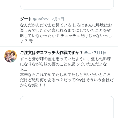
ダート
86fcev
7月1日
なんだかんだでまだ見ている しろはさんに昨晩はお
楽しみでしたかと言われるまでにしていたことを省
略していなかったか？ チュッチュだけじゃないっし
ょ？ 青
ご注文はデスマッチ大作戦ですか？
gcus_daisakuse
7月1日
ずっと蒼が姉の藍を思っていたように、藍も七影蝶
になりながら妹の蒼のことを思っていたんだよな
ぁ…
本来ならこれでめでたしめでたしと言いたいところ
だけど絶対何かあるべ？だってKeyはそういう会社だ
からな(笑)！！