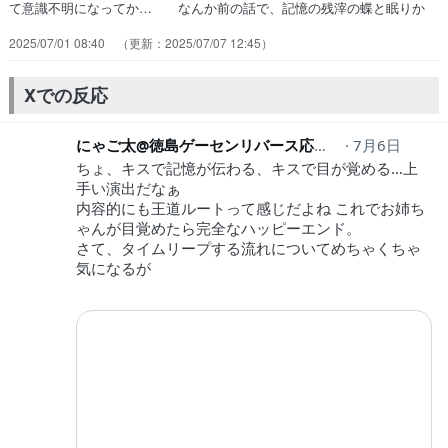
て意識不明になってか… なんか前の話で、記憶の残滓の蝶と眠りか
ら… もう蒼で良くない?ようやく幽霊じゃない生… 藍は目が隠れ
2025/07/01 08:40
2025/07/07 12:45
てて顔が…しろはは嫉妬しない… 双子の記憶を持つ蝶を探す話だが、
遂に今回… ブログを更新しました!!宜しければ、是非… 女の子が
皆んな可愛いです⚪︎剣勇伝説YA… 蒼は子供の頃夜の山に七影蝶を探
Xでの反応
しに行き、… 藍の七影蝶が見えんのもよく分からんし最後…
にゃご太@徳島ゲーセンリバース応援中！
7月6日
nya5ta
ちょ、キスで記憶が伝わる、キスで目が覚める…上
手い演出だなぁ
内容的にも王道ルートって感じだよね これでお姉ち
ゃんが目覚めたら完全なハッピーエンド。
さて、タイムリープする流れについてめちゃくちゃ
気になるが