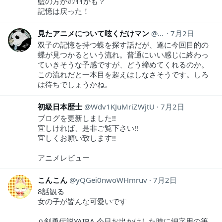
藍の方がｶﾜｲｲかも？
記憶は戻った！
見たアニメについて呟くだけマン
animeozy
7月2日
双子の記憶を持つ蝶を探す話だが、遂に今回目的の
蝶が見つかるという流れ。普通にいい感じに終わっ
ていきそうな予感ですが、どう締めてくれるのか。
この流れだと一本目を超えはしなさそうです。しろ
は待ちでしょうかね。
初級日本歴士
Wdv1KJuMriZWjtU
7月2日
ブログを更新しました!!
宜しければ、是非ご覧下さい!!
宜しくお願い致します!!
アニメレビュー
こんこん
yQGei0nwoWHmruv
7月2日
8話観る
女の子が皆んな可愛いです
⚪︎剣勇伝説YAIBA 今日お出かけした時に細字用の筆