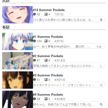
次話
#14 Summer Pockets
42
4
7月7日
けど蒼が入れ替わりに眠り姫になるんね、な… 蒼
ルート完…なんだよね？半分くらいバッド… 一人
各話
芝居は大変だな高森さん今度は蒼が目覚… 眠り姫
だった姉が目覚めて今度は妹が。最低… 毎回感情
#1 Summer Pockets
がついていけずに終わるんだよなこ… 羽依里が蒼
150
6
4月7日
ちゃんの七影蝶に触れてどれだけ… 主人公の愛の
大きさが凄いなここまでしてく… いやー美少女ゲ
おー、紛う事無きkey作品や。 夏の空、… うみ
ーしてるわwwこれは目覚め… 目覚めた藍と入れ
ちゃんとジャンケンをするくだりが可愛… なんか
替わるように眠り続ける蒼… ブログを更新しまし
めっちゃKeyっぽいなと思ったらK… 原作知らな
#2 Summer Pockets
た!!宜しければ、是非…
いけど、ギャルゲーよくやるから… えーっと、ま
87
6
4月14日
ぁゲームのアニメ化だからなん… 今ん所、違和感
登場人物揃ってきましたねーほんとに小さか… し
なくふつーに見れてるな。キ… ・傷ついたワタリ
ろはに蒼、紬と鴎とヒロイン勢が揃いまし… しろ
ドリかっこいい・おばあち… これKeyって聞いて
はちゃんやっぱ可愛すぎるわ白髪で清楚… かき氷
#3 Summer Pockets
主人公が痛い感じなの… 離島が舞台の、なんだ
投げこれは流行る・・・のか？OP/… あと蒼のパ
61
6
4月21日
ろ、感動させる系か、… 幼女のうみはジャンケン
ンツが見れてよかった。女の子が… 着替えを見て
ホイホイチャーハン！？ どすこいがシャミ… カ
弱くてかわいい。で…
しまった蒼のお尻にかき氷を投… ロリかわいいけ
ニチャーハンです！やられた～オイオイし… また
どKey特有の重い過去あり… まだ導入という感
も美少女とエンカウント！鴎ちゃんの存… どこか
#4 Summer Pockets
じ。各ヒロインそれぞれと… 情緒に溢れ、懐かし
懐かしさを覚える島で出逢った元気で… れいだん
58
5
4月28日
さを覚えるkey作品の… 今回のハイライトは氷か
撃ってるとこ見られて恥ずかしがる… この日常パ
鴎ちゃん、自由でおてんばで可愛くて良いな… 島
け合いですかね？あ…
ートのノリがけっこうキツい年取… 鍵のヒロイン