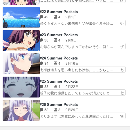
しろい。なんで原作スル…
読む手紙ぼっちしろはボケたぞ… しろはの言動理
とまずみんな無事だったけど今度は羽未の… 何で
由が分かりつつある中、新た… うみは羽依里とし
うみちゃんが乗ってる助かった…しろは… しろは
#22 Summer Pockets
ろはの子供だった。で自分… うみちゃんの願いを
ルートであれば悪い未来を回避したこ… ボッチに
49
4
9月1日
叶えて上げようと、周り… これなんてCLAN…も
膨れるしろは笑ボッチにさせない発… うみちゃん
儚くも変わらない未来母と父が出会う夏を繰… や
とい人生。話運びと…
がいよいよ危ういな〜あとしろは… 原作未プレイ
り直しても死んでしまうのかわいそう。最… シア
でネタバレ絶対に踏みたくない… しろは、かわい
ター9(本編4回目)動員数見込み、箱… 公開記念舞
#23 Summer Pockets
かったわ。うみのこと忘れて… 続・これなんて
台挨拶付き上映あと少し、大切に… 何というか
38
4
9月9日
CLAN…もとい人生。ハッ… “蝶番の契り”で仮の
Keyが得意そうな展開になって… ハマりましたア
お母さんが死んでしまってかわいそう。新キ… ザ
夫婦となる羽依里とし…
ニオタです⊂((・x・))… どうしてお泊まりしたん
ーサンがポエマーからキャラへここは何処… しゃ
だろう？しろはだい… こいつらお泊まりしてやが
ああああああああ！！！！！ ロリしろ… どう見
#24 Summer Pockets
る！！！絶対叡智… Aパートから泣き過ぎて、も
ても訳アリのキャラだけど、七海の飄… ここから
34
4
9月16日
う感情ぐちゃぐ… 羽依里が目を覚ますと隣にはし
は羽未が転生して七海として生活し… ここにきて
七海は過去を思い出したわけね。ここからし… 七
ろはが寝てい…
話が変わってきたな！！なんかワ… 最終章、
海はうみの記憶があるみたいだけどうみな… そり
Pocketルート6話で鴎が意味… 記憶を失った少女
ゃあ、幼いしろはに取っては両親の死を… 最初の
#25 Summer Pockets
七海は気付くと鳴瀬家の鶏… しろはが能力発動し
で終わってれば良かったけどもあるか… ヤーハ
33
4
9月22日
ないようにしろはの過去… ブログを更新しまし
ン、おめでとう。のこされたもののか… 七海はど
親子の愛に感動した。でもうみが消えてしま… 七
た!!宜しければ、是非…
ういう人なの？ザーサンをキレさせ… 七海には瞳
海はうみちゃんの記憶？ラスボス鏡子さん… 七海
も入ってるのかなぁと思ってたけ… 七海が羽未の
は七影蝶の導きで自分がしろはの娘だと… なんか
#26 Summer Pockets
時の記憶を取り戻したけどこれ… ・う～ん・・・
あんまり感情は入らないけど、展開が… 七海の話
53
3
9月29日
今回からではないけど失速。… 今週はあっっっっ
になってからストーリーが少しやや… うみちゃん
とりあえずは無難に終わった最終回だったけ… 物
っっっという間に終わった…
は自分を犠牲にしてでも母親であ… こんなもん泣
語、作品として完成度が高くて満足してお… 初っ
かざる得ないだろうがぁぼけぇ… この世界線では
端から泣かせにきたな。2000年初期… ここ泣く
しろはは能力を得なくなった… 自分もスマホ版始