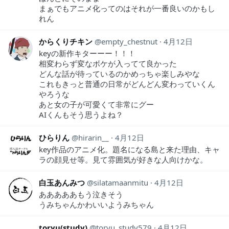
まぁでもアニメ化ってのはそれが一番良いのかもし
れん
からくりチキン
empty_chestnut
4月12日
keyの新作キターーー！！！
相変わらず変なボケが入ってて良かった
どんな話が待っているのかめっちゃ楽しみやな
これもきっと普通の日常がどんどん変わっていくん
やろうな
あと女の子が可愛くて非常にグー
AIくんもそう思うよね？
ひらりん
hirarin__
4月12日
key作品のアニメ化。題名になる島と来た理由、キャ
ラの顔見せ等。見て雰囲気が好きな人向けかな。
白玉あんみつ
silatamaanmitu
4月12日
あああああもう泣きそう
うみちゃんかわいいようみちゃん
toryu(study)
toryu_study579
4月12日