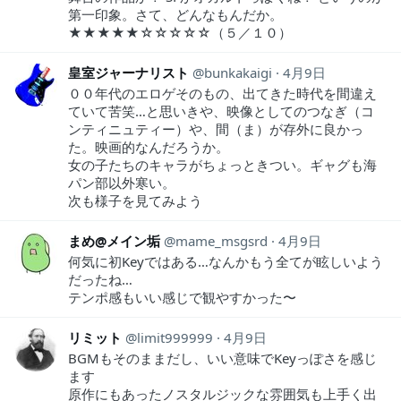
第一印象。さて、どんなもんだか。
★★★★★☆☆☆☆☆（５／１０）
皇室ジャーナリスト
bunkakaigi
4月9日
００年代のエロゲそのもの、出てきた時代を間違え
ていて苦笑…と思いきや、映像としてのつなぎ（コ
ンティニュティー）や、間（ま）が存外に良かっ
た。映画的なんだろうか。
女の子たちのキャラがちょっときつい。ギャグも海
パン部以外寒い。
次も様子を見てみよう
まめ@メイン垢
mame_msgsrd
4月9日
何気に初Keyではある…なんかもう全てが眩しいよう
だったね…
テンポ感もいい感じで観やすかった〜‍
リミット
limit999999
4月9日
BGMもそのままだし、いい意味でKeyっぽさを感じ
ます
原作にもあったノスタルジックな雰囲気も上手く出