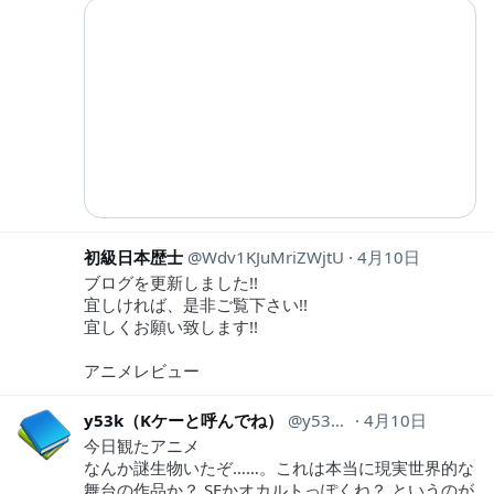
初級日本歴士
Wdv1KJuMriZWjtU
4月10日
ブログを更新しました!!
宜しければ、是非ご覧下さい!!
宜しくお願い致します!!
アニメレビュー
y53k（Kケーと呼んでね）
y53k_tw
4月10日
今日観たアニメ
なんか謎生物いたぞ……。これは本当に現実世界的な
舞台の作品か？ SFかオカルトっぽくね？ というのが