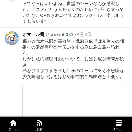
ってやっぱいいよね。食堂のシーンなんか感動し
た。アニメだとうみちゃんのかわいさが引き立って
いたな。OPもきれいですよね。2クール、楽しませ
てもらいます。
オマール卿
omaru0083
4月8日
傷心の元水泳部の高校生・鷹原羽依里は夏休みの間
祖母の遺品整理の手伝いをする為に鳥白島を訪れ
る。
しかし蔵の整理はおいおいで、しばし暇な時間が続
き
島をブラブラするうちに夜のプールで泳ぐ不思議な
少女鳴瀬しろはをはじめ個性的な島民達と出会う。
ホーム
最新
メニュー