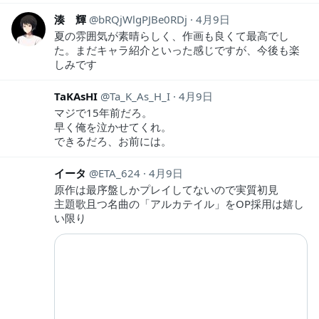
湊 輝
bRQjWlgPJBe0RDj
4月9日
夏の雰囲気が素晴らしく、作画も良くて最高でし
た。まだキャラ紹介といった感じですが、今後も楽
しみです
TaKAsHI
Ta_K_As_H_I
4月9日
マジで15年前だろ。
早く俺を泣かせてくれ。
できるだろ、お前には。
イータ
ETA_624
4月9日
原作は最序盤しかプレイしてないので実質初見
主題歌且つ名曲の「アルカテイル」をOP採用は嬉し
い限り