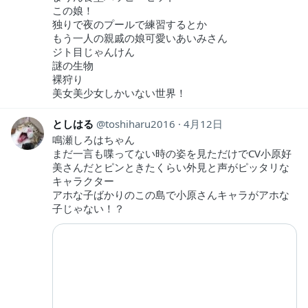
この娘！
独りで夜のプールで練習するとか
もう一人の親戚の娘可愛いあいみさん
ジト目じゃんけん
謎の生物
裸狩り
美女美少女しかいない世界！
としはる
toshiharu2016
4月12日
鳴瀬しろはちゃん
まだ一言も喋ってない時の姿を見ただけでCV小原好
美さんだとピンときたくらい外見と声がピッタリな
キャラクター
アホな子ばかりのこの島で小原さんキャラがアホな
子じゃない！？