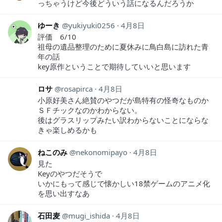
っちゃうけど今後どういう話になるんだろうか
ゆーき
yukiyuki0256
4月8日
評価 6/10
祖母の遺品整理のために夏休みに鳥白島に訪れた青
年の話
key原作ということで期待していいと思います
ロサ
rosapirca
4月8日
小原好美さん絶賛のやつだが島特有の怪奇なものか
ＳＦチックなのかわからない。
後はグラスリップみたい訳わからないことにならな
きゃ楽しめるかも
ねこのみ
nekonomipayo
4月8日
見た
Keyのやつだそうで
いかにもって感じで懐かしい18禁ゲームのアニメ化
を思い出すなあ
石田麦
mugi_ishida
4月8日