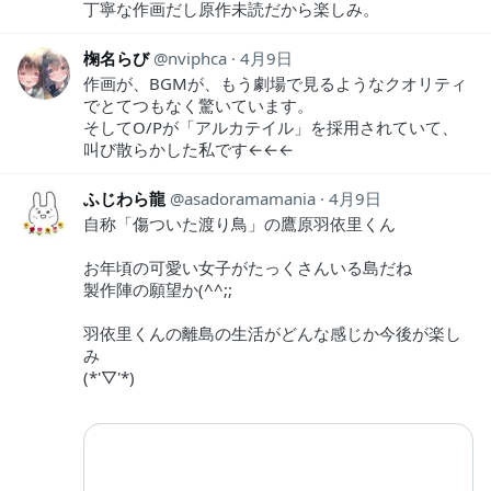
丁寧な作画だし原作未読だから楽しみ。
椈名らび
nviphca
4月9日
作画が、BGMが、もう劇場で見るようなクオリティ
でとてつもなく驚いています。
そしてO/Pが「アルカテイル」を採用されていて、
叫び散らかした私です←←←
ふじわら龍
asadoramamania
4月9日
自称「傷ついた渡り鳥」の鷹原羽依里くん
お年頃の可愛い女子がたっくさんいる島だね
製作陣の願望か(^^;;
羽依里くんの離島の生活がどんな感じか今後が楽し
み
(*'▽'*)