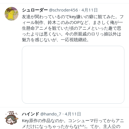
シュローダー
schroder456
4月11日
友達が関わっているのでkey嫌いの癖に観てみた。フ
ィール制作、鈴木このみのOPなど、まさしく俺が一
生懸命アニメを観ていた頃のアニメといった趣で思
ったよりは悪くない。今の所親戚のロリっ娘以外は
魅力を感じないが、一応視聴継続。
ハインド
hando_7
4月11日
Key原作の作品なのか。コンシューマ行ってからアニ
メだけになっちゃったからな(^^;。てか、主人公の