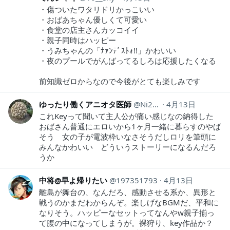
・傷ついたワタリドリかっこいい
・おばあちゃん優しくて可愛い
・食堂の店主さんカッコイイ
・親子同時はハッピー
・うみちゃんの「ﾅｧﾝﾃﾞｽﾄｫ!!」かわいい
・夜のプールでがんばってるしろは応援したくなる
前知識ゼロからなので今後がとても楽しみです
ゆったり働くアニオタ医師
Ni2Ut
4月13日
これKeyって聞いて主人公が痛い感じなの納得した
おばさん普通にエロいから1ヶ月一緒に暮らすのやば
そう 女の子が電波枠いなさそうだしロリを筆頭に
みんなかわいい どういうストーリーになるんだろ
うか
中将@早よ帰りたい
197351793
4月13日
離島が舞台の、なんだろ、感動させる系か、異形と
戦うのかまだわからんぞ。楽しげなBGMだ、平和に
なりそう。ハッピーなセットってなんやw親子揃っ
て腹の中になってしまうが。裸狩り、key作品か？