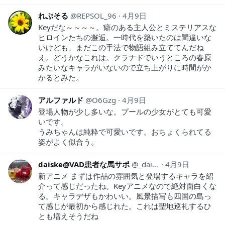
れぷそる
REPSOL_96
4月9日
Keyだな～～～～。癖のある主人公とミステリアスな
ヒロインたちの邂逅。一時代を築いたのは間違いな
いけども、まだこの手法で物語組み立ててんだね
え。どうかなこれは。クラナドでいうところの春原
みたいなキャラがいないので立ち上がりに時間がか
かるとみた。
アルファルド
O6Gzg
4月9日
登場人物が少し多いな。プールの少女がとても可愛
いです。
うみちゃんは純粋で可愛いです。おちょくられてる
姿がよく似合う。
daiske@VAD患者な馬サポ
_daiske
4月9日
新アニメ まずは作品の雰囲気と登場するキャラを紹
介って感じだったね。Keyアニメなので絶対面白くな
る。キャラデザもかわいい。風景描写も四国の島っ
て感じが最初から感じれた。これは聖地巡礼するひ
とも増えそうだね