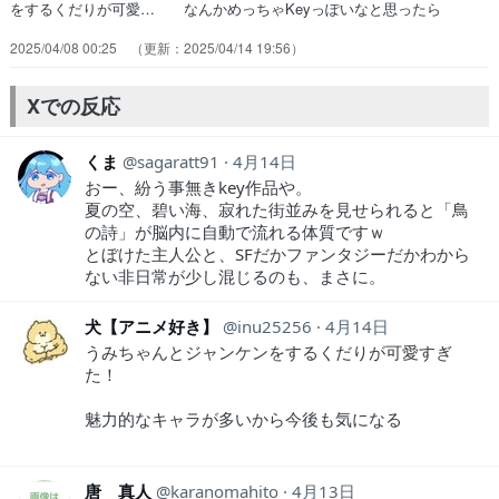
をするくだりが可愛… なんかめっちゃKeyっぽいなと思ったら
K… 原作知らないけど、ギャルゲーよくやるから… えーっと、ま
2025/04/08 00:25
2025/04/14 19:56
ぁゲームのアニメ化だからなん… 今ん所、違和感なくふつーに見れて
るな。キ… ・傷ついたワタリドリかっこいい・おばあち… これ
Keyって聞いて主人公が痛い感じなの… 離島が舞台の、なんだろ、感
Xでの反応
動させる系か、… 幼女のうみはジャンケン弱くてかわいい。で…
くま
sagaratt91
4月14日
おー、紛う事無きkey作品や。
夏の空、碧い海、寂れた街並みを見せられると「鳥
の詩」が脳内に自動で流れる体質ですｗ
とぼけた主人公と、SFだかファンタジーだかわから
ない非日常が少し混じるのも、まさに。
犬【アニメ好き】
inu25256
4月14日
うみちゃんとジャンケンをするくだりが可愛すぎ
た！
魅力的なキャラが多いから今後も気になる
唐 真人
karanomahito
4月13日