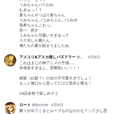
うみちゃんバリかわ
むぎゅっ！？
蒼ちゃんやっぱり蒼ちゃん
うみちゃん…!うみちゃん…!うみch
美希ちゃんこわっ…
良一、死す
うみちゃん可愛いすぎるって
スク水しか勝たん
俺たちの夏が始まりましたね
アメユリ&アスカ推しパズドラー
asuka_oshi
4月8日
これはまじの神アニメの予感……
作画良すぎるし、雰囲気いい！！！
銀髪（白髪？）の女の子可愛すぎでしょ！
もっと無口かと思ってたけど意外と喋る！
24話余裕で楽しめそう
ロート
Rortnet
4月8日
蝶々が出てくるとループものなのかな？って少し思