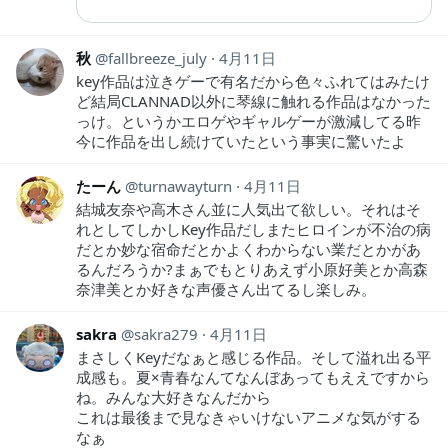
秋
fallbreeze_july
4月11日
key作品は泣きゲーで有名だから色々ふれてはみたけ
ど結局CLANNAD以外に琴線に触れる作品はなかった
っけ。というかエロゲやギャルゲーが激減してる昨
今に作品を出し続けていたという事実に驚いたよ
たーん
turnawayturn
4月11日
結城友奈や高木さん並に人気出て欲しい。それはそ
れとしてしかしKey作品だしまたヒロインが不治の病
だとか妙な宿命だとかよくわからない業だとかがあ
るんだろうか?まぁでもとりあえず小原好美とか高森
奈津美とか好きな声優さん出てるし楽しみ。
sakra
sakra279
4月11日
まさしくKeyだなぁと感じる作品。そして溢れ出る平
成感も。夏×青春なんてなんぼあってもええですから
ね。みんな大好きなんだから
これは最後まで見なきゃいけないアニメな気がする
なぁ