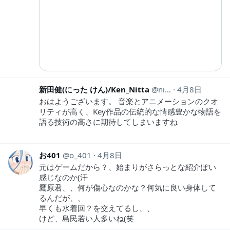
新田健(にった けん)/Ken_Nitta
nikken_free
4月8日
おはようございます。 音楽とアニメーションのクオ
リティが高く、Key作品の伝統的な情感豊かな物語を
語る技術の高さに期待してしまいますね
お401
o_401
4月8日
元はゲームだから？、始まりがさらっとな紹介ぽい
感じなのか(汗
鷹原君、、何が傷心なのかな？何気に良い身体して
るんだが、、
早くも水着回？を交えてるし、、
けど、島民若い人多いね(笑