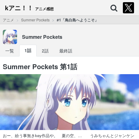
kアニ！！
アニメ感想
アニメ
Summer Pockets
#1「鳥白島へようこそ」
Summer Pockets
一覧
1話
2話
最終話
Summer Pockets 第1話
おー、紛う事無きkey作品や。 夏の空、… うみちゃんとジャンケン