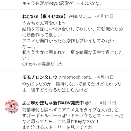
キャラ造形がKeyの恋愛ゲーっぽいかな。
ねむ5/3【東４せ28a】
NEMU_1984
4月11日
うみちゃん可愛いよ〜
結婚を前提にお付き合いして欲しい、毎朝俺のため
に炒飯作って欲しい
アニメが面白かったら原作もプレイしてみたい
な……。
私も美少女に囲まれて一夏を綺麗な田舎で過ごした
い！！
OPめちゃ美麗だった
モモチロンタロウ
momochirontarou
4月11日
Keyだったのか 期待しないで見てたけどよかった
よ 後半どうなるかはしらんけど
あま味かぼちゃ新作ADV発売中
39amami
4月11日
前情報何も調べずにアニメ見るタイプなんだけど、
すげーギャルゲーっぽいキャラ立ちとストーリーだ
なと思ってたら、これ原作Keyなのか！
また泣けるストーリーを見せてくれ