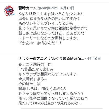
暫時カーム
ZanjiCalm
4月10日
Keyの13作目！まずはいろんな少女達と
出会い始まる夏休みの思い出ですか！
あのソシャゲもプレイしてるから
見ようと思いますが海に銀髪に定番すぎて
新しさは感じなかったけど、まぁどんな
ストーリーになるのか期待しますか。
てかあの生き物なんだ！！
ナッシー@アニメ ガルクラ展＆Morfonica
4月10日
nasisenpa
春アニメ期待の一作
Key作品だから楽しみ
キャラデザは相変わらずいいんすよ…
全員可愛すぎる…
今の所推しは
鳴瀬 しろは、加藤 うみの2人
各キャラ回やってから推し変わるかも？
段々と後半に面白くなっていく系だよね？
果たしてOPの笑顔はいつ見れるのか…