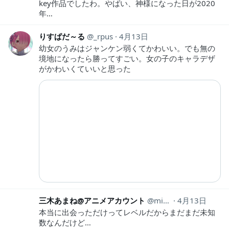
key作品でしたわ。やばい、神様になった日が2020
年…
りすぱだ～る
_rpus
4月13日
幼女のうみはジャンケン弱くてかわいい。でも無の
境地になったら勝ってすごい。女の子のキャラデザ
がかわいくていいと思った
三木あまね@アニメアカウント
mikianimeaka
4月13日
本当に出会っただけってレベルだからまだまだ未知
数なんだけど…