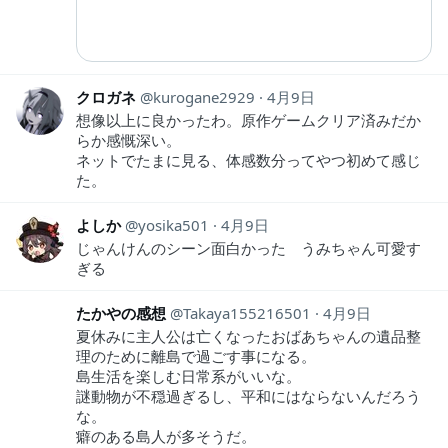
クロガネ
kurogane2929
4月9日
想像以上に良かったわ。原作ゲームクリア済みだか
らか感慨深い。
ネットでたまに見る、体感数分ってやつ初めて感じ
た。
よしか
yosika501
4月9日
じゃんけんのシーン面白かった うみちゃん可愛す
ぎる
たかやの感想
Takaya155216501
4月9日
夏休みに主人公は亡くなったおばあちゃんの遺品整
理のために離島で過ごす事になる。
島生活を楽しむ日常系がいいな。
謎動物が不穏過ぎるし、平和にはならないんだろう
な。
癖のある島人が多そうだ。