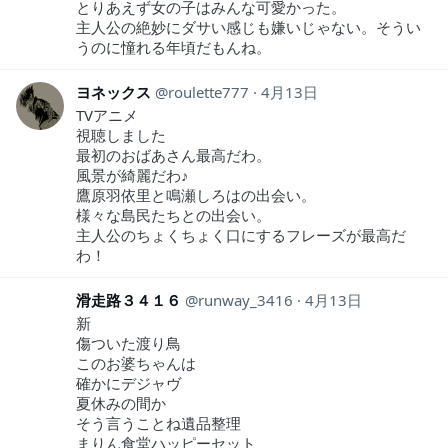
とりあえず女の子はみんな可愛かった。
主人公の絶妙にダサい感じも嫌いじゃない。そうい
うのに憧れる年頃だもんね。
ヨネックス
roulette777
4月13日
TVアニメ
視聴しました
最初のおばあさん最高だわ。
風景が綺麗だわ♪
鷹原羽依里と鳴瀬しろはの出会い。
様々な島民たちとの出会い。
主人公のちょくちょく口にするフレーズが最高だ
わ！
滑走路３４１６
runway_3416
4月13日
新
傷ついた渡り鳥
このお婆ちゃんは
確かにデジャヴ
夏休みの間か
そう言うことね遺品整理
まりん食堂ハッピーセット