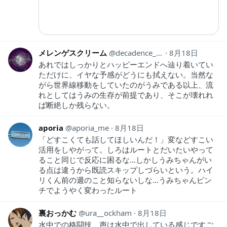
メレンゲスクリーム
decadence_1990
8月18日
あれではしっかりとハッピーエンドへ辿り着いてい
ただけに、イヤな予感がどうにも拭えない。当然な
がら世界線移動をしていたのがうみである以上、流
れとしてはうみの生存が前提であり、そこが壊れれ
ば断絶しか残らない。
aporia
aporia_me
8月18日
「どすこくても話してほしいんだ！」変などすこい
活用をしやがって。しろはルートとだいたいやって
ること同じで反応に困るな…しかしうみちゃんがい
る点は違うから既読スキップしづらいという。ハイ
リくん前の週のこと知らないしな…うみちゃんピン
チでようやく変わったルート
裏おっかむ
ura__ockham
8月18日
水中での格闘技、声は水中で出している感じですご