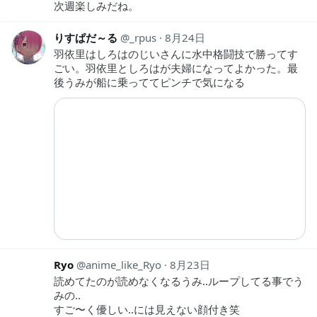
次週楽しみだね。
りすぱだ～る
_rpus
8月24日
羽依里はしろはのじいさんに水中格闘技で勝ってす
ごい。羽依里としろはが夫婦になってよかった。最
後うみが船に乗っててピンチで気になる
Ryo
anime_like_Ryo
8月23日
読めてたのが読めなくなるうみ..ループしてる事でう
みの..
すご〜く優しい..には見えない顔付き笑