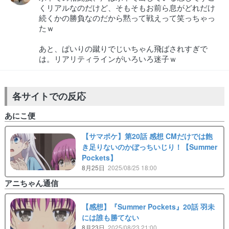
くリアルなのだけど、そもそもお前ら息がどれだけ
続くかの勝負なのだから黙って戦えって笑っちゃっ
たｗ
あと、ぱいりの蹴りでじいちゃん飛ばされすぎで
は。リアリティラインがいろいろ迷子ｗ
各サイトでの反応
あにこ便
【サマポケ】第20話 感想 CMだけでは飽
き足りないのかぼっちいじり！【Summer
Pockets】
8月25日
2025/08/25 18:00
アニちゃん通信
【感想】『Summer Pockets』20話 羽未
には誰も勝てない
8月23日
2025/08/23 21:00