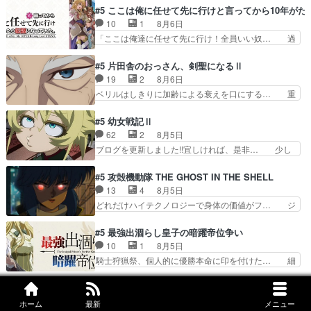
算、クソみたいな嫉妬の末路よ。… 私、そんなに
もちゃんが透けブラしててびっくりして… レベル
#5 ここは俺に任せて先に行けと言ってから10年が
日頃からガンガン言うてないで… このアニメはど
のキャラが登場。相変わらず顔や体の… 隼人が春
10
1
8月6日
こに行くのだろう、面白すぎ… 姉のした事はただ
希の級友を巻き込んだイジりに動じ… 第５話を
「ここは俺達に任せて先に行け！全員いい奴… 過
単に一族を絶滅させただけ…
U-NEXTで視聴しました。視聴… ラブコメで天然
去、あとを託したロックが今、2人にあと… 木下
ジゴロというかナチュラルヒ… みなもと仲良く話
鈴奈（@0suzuna0）が【マリー… 村ごと乗っ取
#5 片田舎のおっさん、剣聖になるⅡ
す隼人を見てなぜか不安に… 無理なダイエットは
られてたら流石に気付かないか… 《漫画版少し読
19
2
8月6日
禁物だけど、なかなか結… 「これからもお手入
んだことある》エリックとゴ… ロックは敵に容赦
ベリルはしきりに加齢による衰えを口にする… 重
れ、がんばりゅ」ありが…
無くブスっといくから気持… 勇者パーティー再結
ねた歳のせいにしていた限界を超えて命の… いい
成して先にいけで激アツ… 爆縮、幻覚、主人公結
んじゃないですか。魔物の群を発見した… アマプ
#5 幼女戦記Ⅱ
構エグいことするよな… ねぇ猫耳ガール、敵の根
ラにて視聴終わり！サーベルボア討伐… を言い訳
62
2
8月5日
城に乗り込む事を同… 世もや替えが利くと復活P
にしたくないものですねwボア狩り… 先生として
ブログを更新しました!!宜しければ、是非… 少し
とは？！もう来週…
のベリルが好きだけど、今回みた… 4人だけでサ
でもマシな負け方を選んだゼートゥーア… ゼート
ーベルボアを狩りに行く。野営… ・実家周辺でサ
ゥーアの唯一の手駒が強すぎる笑あお… 私にとっ
#5 攻殻機動隊 THE GHOST IN THE SHELL
ーベルボアが暴れてると聞い… ちょっと年齢の事
て完全にご褒美回ゼー様の葉巻シー… やはりター
13
4
8月5日
を言いすぎとゆーか言い訳… ベリルの母もやはり
ニャが後方指揮だと展開に迫力が… “貧乏籤百連
どれだけハイテクノロジーで身体の価値がフ… ジ
只者じゃなかったかベリ…
無料ガチャ”100連でも1回… 2期入ってから地味
ャミングも伏線になるかと思った回想シー… フチ
だよね。ただでさえ幼女… 「餌になってもらわね
コマだいぶ理性持ち始めた。この世界の… 原作読
#5 最強出涸らし皇子の暗躍帝位争い
ばならぬ」って言葉に… ゼートゥーア左遷によっ
んだのもう何年も前なのに、覚えてる… コイルの
10
1
8月5日
て参謀本部の連携が… 緊張感ある戦闘描写とギャ
汚職を突き止めるべくバトーの指導… やまとん1
騎士狩猟祭、個人的に優勝本命に印を付けた… 細
グ今週の『有能な…
号はどこの部分で使うのだろう？… 日本とロシア
かい設定を考えるのが面倒な時は古代魔法… エル
が絡む政治の話かつ色々な用語… 第５話を
ナがチートすぎる笑アルは最初から自分… プラネ
#5 対ありでした。～お嬢さまは格闘ゲームなんてし
primevideoで視聴しまし… 前回同様『イノセン
ット・ウィズ展開アツいな「騎士狩猟… 麦茶どこ
12
2
8月5日
ホーム
最新
メニュー
ス』を含む押井・神山版… 第５話「EPISODEラ
ろかタイトル通り麦茶の出涸らしぐ… 第５話を