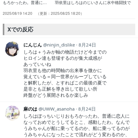
もろかったわ。普通に… 羽依里はしろはのじいさんに水中格闘技で
勝… 読めてたのが読めなくなるうみ..ループし… ただまぁ展開自
2025/08/19 14:20
2025/08/25 18:20
体は少し変わってくるのかな… 悲しいときに読む手紙ぼっちしろはボ
ケたぞ… しろはの言動理由が分かりつつある中、新た… うみは羽
依里としろはの子供だった。で自分… うみちゃんの願いを叶えて上げ
Xでの反応
ようと、周り… これなんてCLAN…もとい人生。話運びと…
にんじん
ninjin_dislike
8月24日
しろは＋うみが軸の物語だけど今までの
ヒロイン達も登場するのが集大成感が
あっていいね
羽衣里も他の時間軸の出来事を微かに
覚えている＝同一世界がループしている
と解釈したが、とすればこの最後の夏で
是非とも正解を導き出して欲しい所
終盤がどう展開されるか楽しみ
麻のは
UWW_asanoha
8月24日
しろはぼっちいじりおもろかったわ。普通に恋人に
なっておめでとうしてるとこ、感動したわ。なんで
うみちゃんが船に乗ってるのか、船に乗ってるのが
うみちゃんになったことで流れがどう変わるのか、