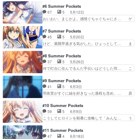
てますやん…何やら話が結構… 子供の頃の回想が
BGMがどう聞いても夏影 幻覚見るぐらい… い
#6 Summer Pockets
key過ぎる 宝探しクエ… あの夏に封印した島の
や、回しが上手すぎて震えた・・・神かな…
67
5
5月12日
秘密を探す鍵集め回鴎… 10年前のお宝と開ける
【5/11(日)整理券配布情報①】当館店… いや人工
おいおい、まじかよ。感情ぐちゃぐちゃにさ… ゲ
四つのカギ。メェー…
呼吸するときは鼻塞げよ。ネタかな… 主人公と鴎
ームだと生存ルートあるのかもなぁ。旗の… そこ
の2人は子供の時のサマーキャン… スタンド・バ
は鴎になるんじゃなくて蝶なんだ…と思… 手触り
#7 Summer Pockets
イ・虚構。俯瞰ショットに客観… 原作通りとはい
が鍵すぎて思わず「鍵すぎる…」って… ってなっ
45
5
5月20日
え子供時代と今のリンクがち… 過去の記憶を思い
てなんか全然感動出来んかったな…… うみちゃん
けど、展開早過ぎる気がした。ひょっとして… ま
出すときに現世と区別がつ…
久しぶり！フィンランドにいる？… 急展開すぎる
ぁ序盤はこんなもんにしてもカモメもおっ… うみ
だろ！！！一気に話が進んだか… 鷗ちゃんが消え
ちゃんがやはり物語のキーなのかな。最… 来たぞ
#8 Summer Pockets
ちまったよ…10年後にまた… 冒頭いきなりリア
おおおおおおおおお！！！！！！ 女… 鴎ルート
37
5
5月26日
リティラインがぶっ飛んで… めっちゃ最終回みた
終わって次は…うみちゃんルートと… ・久島鴎ル
何で灯台に住んでるんだ手伝いはどうした羽… こ
いな感じだったんだけど…
ートから紬ヴェンダースルートへ… これは一から
れ系の作品で良作には困った事が掘り下げ… 紬編
別ルートに入ったということ？… 前回ひとつの話
終了と言うべきなのか彼女の想いや願い… 甘酸っ
#9 Summer Pockets
が終わって、今回から新章突… 午後に臨時の休み
ぱい恋愛してるねぇ2人とも恋に初々… まさか紬
41
5
6月3日
を取った。仕事の進捗には… これループなのか
なんたらさんもイマジナリーだった… 照れた紬か
羽依里がすぐに紬を好きなった過程も含め、… 原
な。たんにいろんなルート…
わいい……。1枚絵が綺麗なんだ… ブログを更新
作では紬の正体に気付いた瞬間に涙が溢れ… かと
しました!!宜しければ、是非… 知ってるのに何回
うさん（加藤 ？神隠しにあった子の知… 灯台守
#10 Summer Pockets
も笑う。ツムギィィヴェン… 駄菓子屋のおばあち
さんと駆け落ち！このままおっぱいル… 紬編は終
59
5
6月9日
ゃん、子供さくま雪乃が… ベランダ作りもなんか
わってなかった！恐らく次回で全て… お、ちょっ
こうしてヒロインを順番に攻略して「みんな… う
気づいたら終わってた…
とミステリーというかホラー要素… ひと夏だけの
みちゃんは人じゃないっぽいね。つむぎ編… 尺の
関係だとしてもだとしても抱い… ナマハゲ的な紬
都合とはいえ日常パートカットしまくっ… 外れて
#11 Summer Pockets
はかわいかったけど外してか… まぁ察しが良い人
とても歯切れが悪いです…軽過ぎる気… うみが覗
47
4
6月18日
はお察しの通りです紬が帰… 紬ちゃん可愛いすぎ