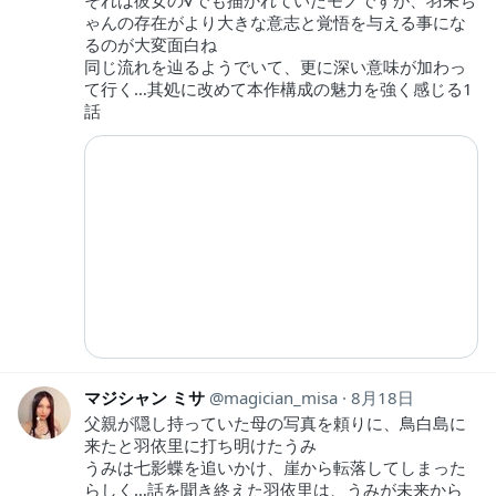
それは彼女の√でも描かれていたモノですが、羽未ち
ゃんの存在がより大きな意志と覚悟を与える事にな
るのが大変面白ね
同じ流れを辿るようでいて、更に深い意味が加わっ
て行く…其処に改めて本作構成の魅力を強く感じる1
話
マジシャン ミサ
magician_misa
8月18日
父親が隠し持っていた母の写真を頼りに、鳥白島に
来たと羽依里に打ち明けたうみ
うみは七影蝶を追いかけ、崖から転落してしまった
らしく…話を聞き終えた羽依里は、うみが未来から