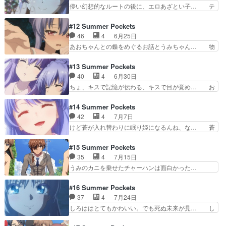
いてるのかと思ったら静久だった笑… ついに紬√
儚い幻想的なルートの後に、エロあざとい子… テ
るって〜！！残りの夏休…
が終わりましたね鴎に続いて紬ま… 女の子とイチ
ンポよい会話の流れや程よいサービスシー… ここ
ャイチャしてたと思ったら、ぬ… 紬かわいい…是
からは寝ぼけ少女とうみちゃんのお話な… 繰り返
#12 Summer Pockets
非幸せになってほしい…何故… 俺は本当に頭が悪
される夏休み、続いては蒼ルートこれ… 最初ヒロ
46
4
6月25日
いんだろうな。何の話を観… 紬って人間の姿にな
イン多すぎだろと思ったけど、OP… うみの口調
あおちゃんとの蝶をめぐるお話とうみちゃん… 物
ったぬいぐるみだったっ…
が変わってて、前の方が良かった… 不思議で切な
語の核心に迫る蝶の秘密…他人の記憶を追… 蒼の
くて優しい物語の6話でしたね… 多分もう、おお
過去は何があった？うみちゃんがﾛﾘビ… 目隠れ少
#13 Summer Pockets
よその人は気付いているだろ… また最初に巻き戻
女が鷹原と出会ってる蒼？本当の蒼… 今週めっち
40
4
6月30日
ってしまった1、2話辺り… それにしても蒼ルー
ゃおもしろかったんだがw羽衣里… 蒼は相変わら
ちょ、キスで記憶が伝わる、キスで目が覚め… お
ト面白いな。ゲームまた…
ず可愛いねぇチョロインすぎる… 挿入歌が合って
姉さんが崖から落ちて意識不明になってか… なん
なさすぎて笑い止まらんかっ… 蒼のキャラソンが
か前の話で、記憶の残滓の蝶と眠りから… もう蒼
#14 Summer Pockets
流れた瞬間に心が震えた。… さすがラキスケもボ
で良くない?ようやく幽霊じゃない生… 藍は目が
42
4
7月7日
ケもツッコミもできる万… 蒼たその巫女服生足だ
隠れてて顔が…しろはは嫉妬しない… 双子の記憶
けど蒼が入れ替わりに眠り姫になるんね、な… 蒼
ああああああああああ…
を持つ蝶を探す話だが、遂に今回… ブログを更新
ルート完…なんだよね？半分くらいバッド… 一人
しました!!宜しければ、是非… 女の子が皆んな可
芝居は大変だな高森さん今度は蒼が目覚… 眠り姫
#15 Summer Pockets
愛いです⚪︎剣勇伝説YA… 蒼は子供の頃夜の山に
だった姉が目覚めて今度は妹が。最低… 毎回感情
35
4
7月15日
七影蝶を探しに行き、… 藍の七影蝶が見えんのも
がついていけずに終わるんだよなこ… 羽依里が蒼
うみのカニを乗せたチャーハンは面白かった…
よく分からんし最後…
ちゃんの七影蝶に触れてどれだけ… 主人公の愛の
徐々に心を開いていくしろはうみちゃんお兄… し
大きさが凄いなここまでしてく… いやー美少女ゲ
かしうみちゃん、シナリオ進むたびに退行… 待ち
#16 Summer Pockets
ーしてるわwwこれは目覚め… 目覚めた藍と入れ
に待った鳴瀬しろは編が開幕！！！しろ… 今回か
37
4
7月24日
替わるように眠り続ける蒼… ブログを更新しまし
らしろはルートか。もうだいぶ前にや… 蒼ちゃん
しろははとてもかわいい。でも死ぬ未来が見… し
た!!宜しければ、是非…
編も終わって今週からはしろはちゃ… 羽依里は夜
ろはちゃん可愛すぎ！！無口でミステリア… ボー
のプールで一人泳ぎの練習をして… ここまで来る
リングで赤くなっちゃうしろはかわいか… 卓球台