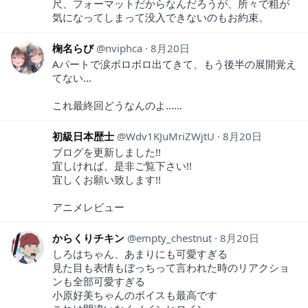
尺、フォーマットだからなんだろうが、所々で粗が
気になってしまって没入できないのもお約束。
椈名らび
nviphca
8月20日
Aパートで涙ボロボロ出てきて、もう後半の展開覚え
てない…
これ最終回どうなんのよ……
初級日本歴士
Wdv1KJuMriZWjtU
8月20日
ブログを更新しました!!
宜しければ、是非ご覧下さい!!
宜しくお願い致します!!
アニメレビュー
からくりチキン
empty_chestnut
8月20日
しろはちゃん、あまりにも可愛すぎる
見た目も表情もぼっちって言われた時のリアクショ
ンも全部可愛すぎる
小原好美ちゃんのボイスも最高です