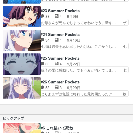
がいよいよ危ういな〜あとしろは… 原作未プレイ
り直しても死んでしまうのかわいそう。最… シア
でネタバレ絶対に踏みたくない… しろは、かわい
ター9(本編4回目)動員数見込み、箱… 公開記念舞
#23 Summer Pockets
かったわ。うみのこと忘れて… 続・これなんて
台挨拶付き上映あと少し、大切に… 何というか
38
4
9月9日
CLAN…もとい人生。ハッ… “蝶番の契り”で仮の
Keyが得意そうな展開になって… ハマりましたア
お母さんが死んでしまってかわいそう。新キ… ザ
夫婦となる羽依里とし…
ニオタです⊂((・x・))… どうしてお泊まりしたん
ーサンがポエマーからキャラへここは何処… しゃ
だろう？しろはだい… こいつらお泊まりしてやが
ああああああああ！！！！！ ロリしろ… どう見
#24 Summer Pockets
る！！！絶対叡智… Aパートから泣き過ぎて、も
ても訳アリのキャラだけど、七海の飄… ここから
34
4
9月16日
う感情ぐちゃぐ… 羽依里が目を覚ますと隣にはし
は羽未が転生して七海として生活し… ここにきて
七海は過去を思い出したわけね。ここからし… 七
ろはが寝てい…
話が変わってきたな！！なんかワ… 最終章、
海はうみの記憶があるみたいだけどうみな… そり
Pocketルート6話で鴎が意味… 記憶を失った少女
ゃあ、幼いしろはに取っては両親の死を… 最初の
#25 Summer Pockets
七海は気付くと鳴瀬家の鶏… しろはが能力発動し
で終わってれば良かったけどもあるか… ヤーハ
33
4
9月22日
ないようにしろはの過去… ブログを更新しまし
ン、おめでとう。のこされたもののか… 七海はど
親子の愛に感動した。でもうみが消えてしま… 七
た!!宜しければ、是非…
ういう人なの？ザーサンをキレさせ… 七海には瞳
海はうみちゃんの記憶？ラスボス鏡子さん… 七海
も入ってるのかなぁと思ってたけ… 七海が羽未の
は七影蝶の導きで自分がしろはの娘だと… なんか
#26 Summer Pockets
時の記憶を取り戻したけどこれ… ・う～ん・・・
あんまり感情は入らないけど、展開が… 七海の話
53
3
9月29日
今回からではないけど失速。… 今週はあっっっっ
になってからストーリーが少しやや… うみちゃん
とりあえずは無難に終わった最終回だったけ… 物
っっっという間に終わった…
は自分を犠牲にしてでも母親であ… こんなもん泣
語、作品として完成度が高くて満足してお… 初っ
かざる得ないだろうがぁぼけぇ… この世界線では
端から泣かせにきたな。2000年初期… ここ泣く
しろはは能力を得なくなった… 自分もスマホ版始
ところですみたいな話があんまり感… 蔵の整理ず
めたんですが鏡子さんルー… むぎゅで足止めを食
っとさせなかったのはこのシーン… ラストはエピ
ピックアップ
らってたのが嘘のような…
ローグ…というよりファンサー… 最後はちゃんと
蔵の整理やるのおもろいあれ… うみちゃんの旅終
#6 これ描いて死ね
了！蔵の整理していいんか… ながら見にしていた