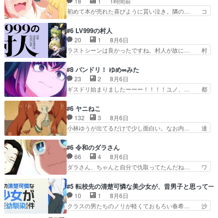
18
1
1時間前
ので雑感この作風に空気… 長く苦しい旅が漸く終
初めて本が売れた喜びように貰い泣き。隣の… コ
わった…そんな感想で…
ミティア開幕前でひちしきり受ける^^先…
「SEDESUのコミPo!日記」#496… 情熱の結晶が
#6 LV999の村人
受け入れられる時。望外の喜び… てっしーの過去
20
1
8月6日
が入るからより一層感動する… てっしーの過去が
ラストシーンは良かったですね。村人が故に… 村
入るからより一層感動する… てっしーの過去が入
人のレベル上げは鬼モードフィンガーシリ… アリ
るからより一層感動する… いよいよコミティアだ
スと10年後に結婚の約束をした鏡ずっ… カジノ
#8 バンドリ！ ゆめ∞みた
ね。今回も無事泣かさ… 第1話ではコミティアで
スタッフ募集するも集まらない更に追… 王命でク
23
2
8月6日
漫画を買って人生が… 売れるかどうかが天国と地
ルルの監視をすることになったデビ… 最強の村
ギスドリ始まりましたーーー！！！！ユノ、… 都
獄を分けるみんな…
人・鏡との出会いで少しは変わった… やはり何か
子さんがめっちゃ情緒不安定になってて怖… 超回
悲しい過去がありそうな。鏡のも… パルナの魔族
復を見守っていかないと、ですね！！み… 開幕聞
#6 ヤニねこ
への恨みは根深そうやね姫を舐… 新キャラが登場
き取りスタッフに定治いなかった？ま… ののちゃ
132
3
8月6日
早々変態扱いされてる件。タ… まだまだお元気そ
んのお手当てはお節介だったりする… ビオラの立
小林ゆうが出てるだけで少し面白い。なお内… 達
うなお声で……不意打ち過…
ち回り害悪すぎるお近づきの印が… ・律っちゃん
郎が獣人に◯◯◯される強制百合を期待し… ヒグ
明るくなったね♪・メンバーの… 一難去ってまた
マドンってなんなん！？人見知りっぽい… なんな
#6 令和のダラさん
一難、律がビオラの呪縛から… 「私はあなたが嫌
ら下ネタ0じゃなかったかこんな回が… 他のエピ
66
4
8月6日
いなんです」「バンドやめ… 何が起きているの
ソードに対してマイルドな回だった… 今回はだい
ダラさん、ちゃんと自分で仇取ってたんだね… ワ
か！？次週、みゅーたいぷ…
ぶある程度抑えてる？w感じな気… アルねこ、そ
イが必死でケロロじゃないのよケロロじゃ… ロボ
うはならんやろ映画のワンシー… さっきまで生き
ットに憧れてビーム撃ちたいと…そうい… 余りに
#5 転校先の清楚可憐な美少女が、昔男子と思って一
ていたゴキブリ死んでるGP… アルねこ危険です
も凄惨なダラさんの過去ダラさんの６… 過去編は
10
1
8月6日
よね。健康的な面で··江… 酔い潰れ行き着いた江
これで一区切りかなギャグも面白い… ガンガガン
クラスの男たちのノリが軽くておもろい春希… 沙
ノ島で、朝日を眺めな…
♪薫がなんかしっかり歌ってロマ… 姉巫女の誤
紀は隼人への片思いを拗らせているタイプ… みな