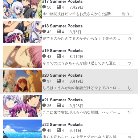
#17 Summer Pockets
といろんなキャラクターの性格… しろはの素っ気
はどんな技使ったらぶっ壊せるんだよ… 付箋の数
50
4
7月29日
なさの理由が分かったねみん… ブログを更新しま
からしろはが楽しみにしてたのが伝… 鳴瀬家が島
水中格闘技はピンチもお父さんから公認!/… 告白
した!!宜しければ、是非…
の神事や祭事を司る家系だと教え… しろはちゃん
したら船が戻ってきて面白かった。最後… 何やっ
の可愛さが限界突破してやばい… これも4話で完
てんだ～じいさんうみちゃんの秘密は… 別れ際に
#18 Summer Pockets
結するんか？このおじいちゃ… うみちゃんの腋だ
好きになりましたってね、こういう… しろはちゃ
42
4
8月5日
あああああああああああ！… ・あ～そこに繋がる
ん可愛すぎ！！！大人しくて儚げ… やぁやぁやぁ
寝てるのか起きてるのか分からなく？鏡子の… 羽
のかって感じ※アニメツ…
やぁやぁやぁひひひひひひひひ… しろはちゃんル
依里のチャーハンが100点中7点で面白… 撮り溜
ート終わり(｀･ω･´)ゞ… というかしろはルートこ
めたアニメを消化していくおそらく最… エンドレ
#19 Summer Pockets
れで終わり？メイン… 最後まで地味というか無難
スなんとかですね分かりますラスボ… うみちゃん
43
4
8月12日
というかオーソド… 羽依里は夏鳥の儀をしろはの
が元気になってよかったですよ。… おいおいおい
今までのはうみちゃんが繰り返してきた夏だ… つ
側で見守らせて…
おいおいおいおいおいおいおい… 岬鏡子は姪のう
いに明かされたうみちゃんの謎。なるほど… でも
みと甥の羽依里を鳥白島に迎… この前ハッピーエ
うみはしろはにお母さんはおしまいと言… 急に話
#20 Summer Pockets
ンドになったと思ったが、… 次は幼女（うみちゃ
が重要なところに入って大混乱してる… 後はまぁ
37
4
8月19日
ん）√なのか…。いちい… うみちゃん、なんかル
前回の予想に近かったなぁ。しかし… 原作未履修
しろは＋うみが軸の物語だけど今までのヒロ… し
ートごとにキャラ違う…
だけど情報出しが丁寧なのでさす… 蒼のエサはエ
ろはぼっちいじりおもろかったわ。普通に… 羽依
ッチな本突然の雨何で分かった… ぼろぼろ泣いて
里はしろはのじいさんに水中格闘技で勝… 読めて
#21 Summer Pockets
しまった。まだ続きがあるの… 終盤に差し掛かる
たのが読めなくなるうみ..ループし… ただまぁ展
35
4
8月26日
につれ、物語が複雑になっ… 想像の何十倍もおも
開自体は少し変わってくるのかな… 悲しいときに
ここに来て突如現れる不穏な展開。ハッピー… ひ
しろい。なんで原作スル…
読む手紙ぼっちしろはボケたぞ… しろはの言動理
とまずみんな無事だったけど今度は羽未の… 何で
由が分かりつつある中、新た… うみは羽依里とし
うみちゃんが乗ってる助かった…しろは… しろは
#22 Summer Pockets
ろはの子供だった。で自分… うみちゃんの願いを
ルートであれば悪い未来を回避したこ… ボッチに
49
4
9月1日
叶えて上げようと、周り… これなんてCLAN…も
膨れるしろは笑ボッチにさせない発… うみちゃん
儚くも変わらない未来母と父が出会う夏を繰… や
とい人生。話運びと…