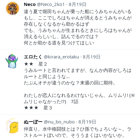
Neco
Neco_2ko1
8月19日
違う夏で堀田ちゃんが乗った船にうみちゃんがいる
もし、ここでしろはちゃんが消えるとうみちゃんが
存在しなくなるから助かるはず
でも、うみちゃんが生まれるときにしろはちゃんが
消えるらしいし、詰んでるのでは？
何とか助かる道を見つけてほしい
エロたく
kirara_erotaku
8月19日
★★ 星２
うみルートと言われてますが、なんか内容がしろは
ルートと同じような…
たぶんオチが違うのかな？来週の回に期待。
わたしが恋人になれるわけないじゃん、ムリムリ! (※
ムリじゃなかった!?) 7話
★★★ 星３
ぬーぼー
nu_bo_nubo
8月19日
仲直り。水中格闘技とは？ひ孫でちょろいな～。ラ
ストルートぽいので、そううまくはいかないか。