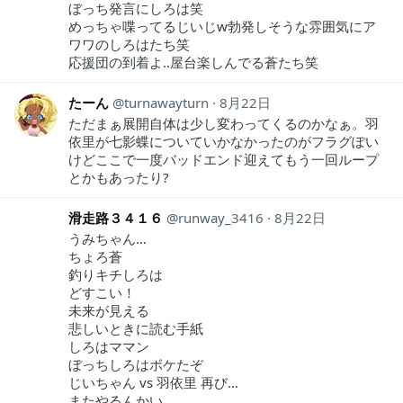
ぼっち発言にしろは笑
めっちゃ喋ってるじいじw勃発しそうな雰囲気にア
ワワのしろはたち笑
応援団の到着よ..屋台楽しんでる蒼たち笑
たーん
turnawayturn
8月22日
ただまぁ展開自体は少し変わってくるのかなぁ。羽
依里が七影蝶についていかなかったのがフラグぽい
けどここで一度バッドエンド迎えてもう一回ループ
とかもあったり?
滑走路３４１６
runway_3416
8月22日
うみちゃん…
ちょろ蒼
釣りキチしろは
どすこい！
未来が見える
悲しいときに読む手紙
しろはママン
ぼっちしろはボケたぞ
じいちゃん vs 羽依里 再び…
またやるんかい