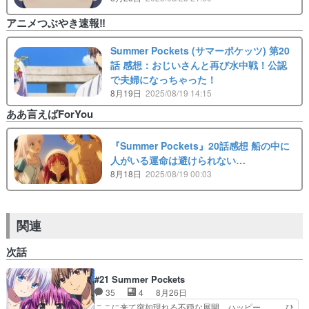
アニメつぶやき速報‼︎
Summer Pockets (サマーポケッツ) 第20
話 感想：おじいさんと再び水中戦！公認
で夫婦になっちゃった！
8月19日
2025/08/19 14:15
ああ言えばForYou
『Summer Pockets』20話感想 船の中に
人がいる運命は避けられない…
8月18日
2025/08/19 00:03
関連
次話
#21 Summer Pockets
35
4
8月26日
ここに来て突如現れる不穏な展開。ハッピー… ひ