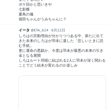
ボケ回かと思いきや
七影蝶
夏鳥の儀
堀田ちゃんがうみちゃんに？
イータ
ETA_624
8月22日
しろはの言動理由が分かりつつある中、新たに出て
きた未来のしろはが羽未に遺した「悲しいときに読
む手紙」
更に運命の悪戯か、今度は羽未が最悪の未来の引き
金となる展開
しろはルート同様に結ばれる2人に羽未が深く関わる
ことでどう結末が変わるのか楽しみ