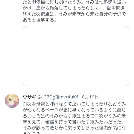
たと羽依里に打ち明けたうみ。うみは七影蝶を追い
かけ、崖から転落してしまったらしく...。話を聞き
終えた羽依里は、うみが未来から来た自分の子供で
あると理解する。
ウサギ
cG7DgIJJmvr4uK6
8月19日
白羽を母親と呼ばなくて泣いてしまったりなどうみ
が幼くなるペースが更に早くなっているように感じ
る。しろはのうみから手紙はまるで白羽がうみの未
来を見て、確信を持って書いた手紙みたいだった。
うみが誤って送り舟に乗ってしまった理由が気にな
るところ。