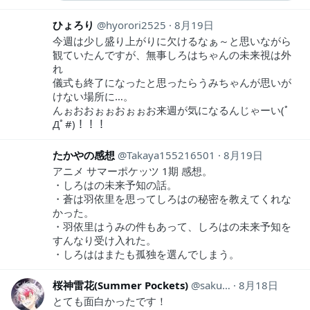
ひょろり
hyorori2525
8月19日
今週は少し盛り上がりに欠けるなぁ～と思いながら
観ていたんですが、無事しろはちゃんの未来視は外
れ
儀式も終了になったと思ったらうみちゃんが思いが
けない場所に…。
んぉおおぉぉおぉぉお来週が気になるんじゃーい(ﾟ
Дﾟ#)！！！
たかやの感想
Takaya155216501
8月19日
アニメ サマーポケッツ 1期 感想。
・しろはの未来予知の話。
・蒼は羽依里を思ってしろはの秘密を教えてくれな
かった。
・羽依里はうみの件もあって、しろはの未来予知を
すんなり受け入れた。
・しろははまたも孤独を選んでしまう。
桜神雷花(Summer Pockets)
sakuragami15
8月18日
とても面白かったです！