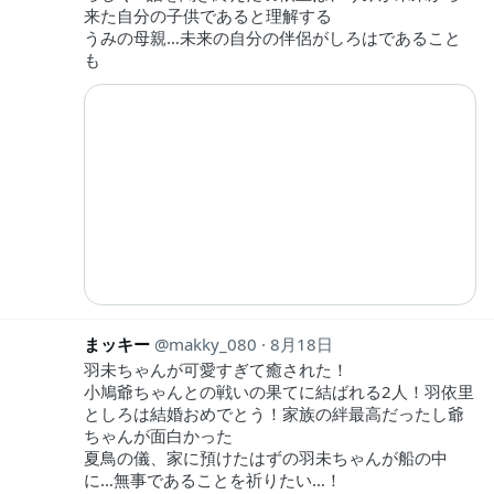
来た自分の子供であると理解する
うみの母親…未来の自分の伴侶がしろはであること
も
まッキー
makky_080
8月18日
羽未ちゃんが可愛すぎて癒された！
小鳩爺ちゃんとの戦いの果てに結ばれる2人！羽依里
としろは結婚おめでとう！家族の絆最高だったし爺
ちゃんが面白かった
夏鳥の儀、家に預けたはずの羽未ちゃんが船の中
に…無事であることを祈りたい…！