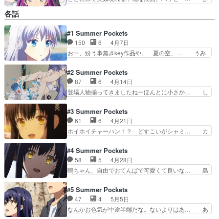
とまずみんな無事だったけど今度は羽未の… 何で
各話
うみちゃんが乗ってる助かった…しろは… しろは
ルートであれば悪い未来を回避したこ… ボッチに
#1 Summer Pockets
膨れるしろは笑ボッチにさせない発… うみちゃん
150
6
4月7日
がいよいよ危ういな〜あとしろは… 原作未プレイ
でネタバレ絶対に踏みたくない… しろは、かわい
おー、紛う事無きkey作品や。 夏の空、… うみ
かったわ。うみのこと忘れて… 続・これなんて
ちゃんとジャンケンをするくだりが可愛… なんか
CLAN…もとい人生。ハッ… “蝶番の契り”で仮の
めっちゃKeyっぽいなと思ったらK… 原作知らな
#2 Summer Pockets
夫婦となる羽依里とし…
いけど、ギャルゲーよくやるから… えーっと、ま
87
6
4月14日
ぁゲームのアニメ化だからなん… 今ん所、違和感
登場人物揃ってきましたねーほんとに小さか… し
なくふつーに見れてるな。キ… ・傷ついたワタリ
ろはに蒼、紬と鴎とヒロイン勢が揃いまし… しろ
ドリかっこいい・おばあち… これKeyって聞いて
はちゃんやっぱ可愛すぎるわ白髪で清楚… かき氷
#3 Summer Pockets
主人公が痛い感じなの… 離島が舞台の、なんだ
投げこれは流行る・・・のか？OP/… あと蒼のパ
61
6
4月21日
ろ、感動させる系か、… 幼女のうみはジャンケン
ンツが見れてよかった。女の子が… 着替えを見て
ホイホイチャーハン！？ どすこいがシャミ… カ
弱くてかわいい。で…
しまった蒼のお尻にかき氷を投… ロリかわいいけ
ニチャーハンです！やられた～オイオイし… また
どKey特有の重い過去あり… まだ導入という感
も美少女とエンカウント！鴎ちゃんの存… どこか
#4 Summer Pockets
じ。各ヒロインそれぞれと… 情緒に溢れ、懐かし
懐かしさを覚える島で出逢った元気で… れいだん
58
5
4月28日
さを覚えるkey作品の… 今回のハイライトは氷か
撃ってるとこ見られて恥ずかしがる… この日常パ
鴎ちゃん、自由でおてんばで可愛くて良いな… 島
け合いですかね？あ…
ートのノリがけっこうキツい年取… 鍵のヒロイン
の秘密４つの鍵を探してムギュ紬ヴェンダ… ニコ
ズ、みんな頭イカレてるのしか… ニコ動dアニメ
動dアニメストア久島鴎の10年前の思… 鍵、めっ
#5 Summer Pockets
ストア瀬戸内海の島へ来た主… 加藤うみは正妻ポ
ちゃきれいな状態やな。いきなり制… 完全に鴎√
47
4
5月5日
ジだな。大人びてるロリキ… key作品、鈴木この
へと進む物語。攻略順的には蒼→… ようやく物語
なんかお色気が中途半端だな。ないよりはあ… あ
み元々好きなのもある…
のスタートですねぇメイド姿と… ずっとデートし
の水浴びのシーンを見た時はなにか感動を…