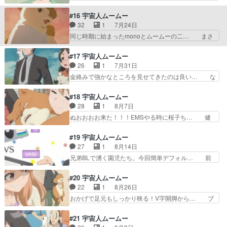
とお年寄りの話だったんだけど、… 2クール目に
んとおもしろいな、このアニメ。Aパート… 続い
入ってOPEDも一新。主人公… 本来の家電ネタに
ていて「ふふっ」ってなった。天空橋の… 学生運
#16 宇宙人ムームー
戻してきた。穴守もこうい… シベリアは人類は存
動はじまった。熱中症で人が運ばれた… 人類がギ
32
1
7月24日
続すべきか判断する役割… 前半､GPSの仕組みを
リで制御できる爆弾だと思え。安物… Aパートは
同じ時期に始まったmonoとムームーの二… まさ
知ろう！いっちに､…
笑ゥせぇるすまんのパロディが面… 授業中の大学
か探偵に続いて1週間に2度もポケモン… 桜子ち
の教室が、高温多湿で生徒達が… 前半､クーラー
ゃんにあんなこと言われたら自分なら… ポケGO
#17 宇宙人ムームー
や扇風機etc･･･！これ… ムームーも基本はいつも
とかドラクエウォークとか流行りは… 今回は桜子
26
1
7月31日
通りだったけど、と… 先週土曜から今週金曜まで
ちゃんとムームーお当番回だね天… 位置情報ゲー
金絡みで強かなところを見せてきたのは良い… な
で一番面白かった…
ムはボクもハマりがちなので教… 猫繋がりのAB
んという冷蔵庫販促回！冷蔵庫の構造って… 深夜
パートだったな。monoと… 猫クエの猫がポリゴ
の公園で泥酔OLが無明逆流れ3人共似… 桜子のお
#18 宇宙人ムームー
ンみたいｗ桜子、そんな… 最後の寅さんワロタ。
隣さんである北品川の登場、家電の… 冷蔵庫って
28
1
8月7日
確かに「さくら」だし… 位置情報探索ゲームにハ
進化してんだな。生活に余裕がな… 最高酒クズ女
ぬおおおお来た！！！EMSやる時に桜子ち… 健
マる桜子ちゃんかわ…
が出てきたと思ったら一瞬で出… 後半はまさかの
康を害さぬ程度に節制すればおのずと痩せ…
ムームーの恋バナ宇宙人でガ… 桜子は金を回収す
EMS筋トレマシンの原理解説、医療・治療… ア
#19 宇宙人ムームー
るのに必死wちゃんと話が… 夜の公園で缶ビール
ルミ缶だと思って思い切り踏んづけたらス…
27
1
8月14日
片手にジョ◯゛ョ立ちし… 桜子さんの成長が恐ろ
EMSってアブトロニックのことか。桜子さ… 前
兄弟BLで湧く園児たち。今回簡単デフォル… 前
しくて面白かったです…
回の緊迫感はどこへやら（汗）。彼女が出… モブ
半は天空橋さんの桃太郎でむちゃくちゃ笑… 天空
がデブになる草っていうか公式でもモブ… そうそ
橋の少年時代をあやひーが演じていて、… 竹は縦
#20 宇宙人ムームー
ううまい話が転がっている訳もなく…… 桜子がム
に切るのはナタでいけるだろうけど横… いやー、
22
1
8月26日
ームーのこと甘やかしすぎなのは今… 桜子は頭が
神回だったな今回。Aパートのウザ… ストローベ
おかげで足元もしっかり映る！V字開脚から… ブ
オカシイな六郷の彼女はサイコパ…
イルとはまたマニアックな。Hi… 前半､昔話を園
ログを更新しました!!宜しければ、是非… 排便こ
児に聞かせよう！もっともメ… 生意気な園児たち
とうんこの話を真剣にしててよかった… ムームー
#21 宇宙人ムームー
との大人気ない言い争いが… サブタイの元ネタ
たちは光合成しているから排泄はし… いつもエン