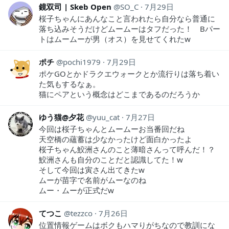
鏡双司 | Skeb Open
SO_C
7月29日
桜子ちゃんにあんなこと言われたら自分なら普通に
落ち込みそうだけどムームーはタフだった！ Bパー
トはムームーが男（オス）を見せてくれたw
ポチ
pochi1979
7月29日
ポケGOとかドラクエウォークとか流行りは落ち着い
た気もするなぁ。
猫にペアという概念はどこまであるのだろうか
ゆう猫@夕花
yuu_cat
7月27日
今回は桜子ちゃんとムームーお当番回だね
天空橋の蘊蓄は少なかったけど面白かったよ
桜子ちゃん鮫洲さんのこと薄暗さんって呼んだ！？
鮫洲さんも自分のことだと認識してた！w
そして今回は寅さん出てきたw
ムーが苗字で名前がムーなのね
ムー・ムーが正式だw
てつこ
tezzco
7月26日
位置情報ゲームはボクもハマりがちなので教訓にな