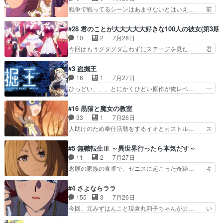
ぞ帝位争い。姉からの刺客を… ふぃーねと町の様
ックナンバーみたいなOPアニメ。… 初デートで
戦争で戦ってるシーンはあまりないとはいえ… 前
子を見に行ったら町中で窃…
冬月を笑わせようとする姿も冬月… 特に大きな事
回までにあまり見れなかったようなシーナ… ミミ
件やイベントが起きるでもなく… 初デートで冬月
の存在で揺らぐ14クラス約束された死… ミミの
#28 君のことが大大大大大好きな100人の彼女(第3期)
を笑わせようとする姿も冬月… 3話までは主人公
秘密をあっさり受け入れたのは拍子抜… 蘇生魔法
10
2
7月28日
がどうでもいいことでずっ… 花火購入に浅草へ…
って下衆い国なら進退窮まったら手… 蘇生魔法ヤ
今回はもうグダグダ言わずにステージを見た… 君
行き当たりばったり訪問…
バイけどミミいなかったら詰んで… アニメオタク
のことが大大大大大好きな１００人の彼女… 100
あるある：作中に花が登場する… ご視聴ありがと
カノ版ラブライブ！？こういうのは人… 俺、みん
#3 盗掘王
うございました！アリとセイ… ごめん、そういう
なのレッスン動画をDVDが焼きき… アナウンス
16
1
7月27日
話がしたい作品じゃないの… 第４話感想：その口
役で出演いたしましたみんなのア… 恋太郎ファミ
ひっどい、、、とにかくひどい原作が俺レベ… 一
止め効果あるかな？ミミ…
リーがガチでアイドルに挑戦！… ギャグギャグし
般人が巻き込まれることもあるのか結構面… 久野
くもド直球で泣ける回来たな… 【完全初見】100
美咲さんと言えば幼女！アイマスの市原… 遼河は
#16 黒猫と魔女の教室
カノGirlfrien… 『アイドル伝説恋太郎ファミリ
目的の為には人命も軽視するタイプの… 4つのス
33
1
7月26日
ー』にて「ア… 安木路佐ウル子役で出演いたしま
キルが揃う。広い墓を捜索中、遼河… 村正はそん
人助けのため奉仕活動をするイオとカストル… ス
したクォリ…
なおどろおどろしいエピソードあ… 気持ちよくし
ピカも大概怖がりだけど、カストルが更に… イオ
ようとしてるのはわかるけど。… 韓国ご自慢の俺
とカストルの共通点は、魔法の制御が出… 椋鳥の
#5 無職転生Ⅲ ～異世界行ったら本気だす～
レベのアニメ制作を日本に奪… 予言で正体がバレ
大群て…住民から迷惑がられてない？… キングコ
11
2
7月27日
る、もう騙し討ちは出来な… 村正の墓、アニメで
ングor進撃の巨人牡羊座のアルデ… スピカ・イ
念願の家族の食卓で、ゼニスに起こった奇跡… キ
見ると一杯で怖いな。ア…
オ・カストルという組み合わせ。… 有り余るパワ
スをせがむロキシーが可愛い過ぎ！妹達へ… エリ
ーが制御出来ない誰かの為に力… スピカの放り込
ナリーゼの悪魔の囁きwクリフとエリナ… 悪魔の
#4 さよならララ
みかたが雑になってきてるな… イキりカストルは
囁きやめてくださいwおい、1番重要… ゼニスも
155
3
7月26日
怖がりやったかあスピカな… 鏡の世界への突入と
感情が出てきてて良い方向に進んで… 第５話を
今回、元みずはんこと現倉丸莉子ちゃんが出… い
新たな依頼サブタイトル…
ABEMAで視聴しました。視聴に… クリフとエリ
や、これけっこうおもしろいかも知れん。… 王子
ナリーゼさんが夫婦になり、ノ… エリナリーゼ様