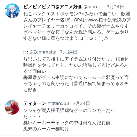
ピノピノピノコ@アニメ好き
pinopinopino369
7月24日
ねこパンクエストポケモンGoみたいで面白い。鮫洲
さんのプレイヤー名USUGRAはwww桜子は伝説のプ
レイヤーチェリーカッコイイ。その後ゲームやりす
ぎハマりすぎな桜子なんか親近感ある。ゲームやり
すぎない様に気をつけよう…(´；ω；｀)ﾉｼ
:: :
Zennmatta
7月24日
片思いしてる相手にアイテム送り付けたり、10台同
時操作をやってたり、だいぶ誇張してるけどあるあ
るで面白い
梅屋敷がゲーム中読になってムームーに邪魔って言
っちゃうのも良かった（普通に猫で集まってるオチ
も好き
ティターン
titan553
7月24日
ソシャゲ廃人桜子猫虐待ゲーのランカーだっ
た・・・
臭いムームーチャックの中は何なんだお前
風来のムームー猫助け