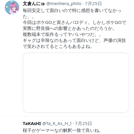
文倉んにゅ
menhera_philo
7月25日
毎回安定して面白いので特に感想を書いてなかっ
た。。
今回はポケGOと寅さんパロディ。しかしポケGOで
実際に野良猫への影響とかあったのだろうか。
複数端末で垢作るってヤバいやつだ。。
ギャグは辛辣なのもあって面白いけど、声優の演技
で笑わされてるところもあるよね。
TaKAsHI
Ta_K_As_H_I
7月25日
桜子がゲーマーなの解釈一致で良いね。