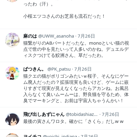
ったわ（汗）。
小桜エツコさんのお芝居も流石だった！
麻のは
UWW_asanoha
7月26日
猫繋がりのABパートだったな。monoといい猫の視
点で世の中を見たいって人多いのかね。デュエルデ
ィスクつけてる鮫洲さん、草だったわ。
ぱつきん。
PK_patsu
7月26日
猫クエの猫がポリゴンみたいｗ桜子、そんなにゲー
ム廃人だったの？拡張現実も良いけど、ゲームに嵌
りすぎて現実が見えなくなったらアカンね。お風呂
入らなくて臭いムームーは、野良猫を守るため、体
臭でマーキングと、お前は宇宙人ちゃうんかい！
飛び出しあずにゃん
tobidashiazunya
7月26日
最後の寅さんワロタ。確かに「さくら」だしw w
ヨイチコ
yoichi_indiana
7月26日