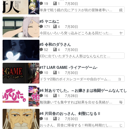
の諏訪の三大将もまたクセが強いw色… 頼重が完
19
1
7月30日
のしおりを徹夜で作る先生(… お母さん、娘にあ
全にブレーンだよね毎回敵キャラが… 弧次郎「欲
単身で戦う鏡の元にアリスが街の冒険者率い… 鏡
んな漫画描かれたら泣いち…
を我慢して強くなれるなら大飯食… 変化球な演出
浩二はゲーム世界に飲み込まれた転生者と… みん
も交えながらの状況説明が本当… LOで参加させ
なががんばってくれたアリスの父ちゃん… 成長限
#5 ヤニねこ
ていただきました！最終的に… この高らかなDT
界が999である村人と定めた上位存… 大規模バト
171
4
7月30日
宣言、合田一人に通じるも… この作品は近年稀に
ルシーンなのに会話してばっかり… やっぱり勇者
今回もいろいろ突っ込みどころある回だった… ヤ
見るおっさんキャラの充…
より強かったか笑統率力LV9… 普通の人間の親子
クのクワガタ取りの話が尋常じゃない雰囲… 妹子
やーん総務課長と娘の女子… これがこの世界の仕
ちゃんの恋愛話をしたり、タバコを生産… ここう
#5 令和のダラさん
組みか‥Lv200帯の… そのために役割を超越する
っすら思ったことズバリ言ってくれて… おかし
52
4
7月30日
者の出現させるた… アリスのお陰で他の勇者達も
い、さわやかだ 世話好きの陰に支配… ヤクねこ
EDに出ていたダラさん人形はなんなんだと…
共闘してくれ魔…
のクワガタ取りの話見て切なくなっ… 普段は選別
『ダラさんと呼ぶ者が生まれた日』をダラさ… 陰
された4～600レスを2,30… 隠し方が密売人のそ
惨な過去がきっちり現代に継承されている… ダラ
#17 LIAR GAME -ライアーゲーム-
れww唐突な作画力の正… なんか今日はかなり一
さんと姉弟の母との出会いの話やはりダ… ダラさ
10
1
7月30日
瞬で終わっちまったっ… 先週と比べてまだまとも
んの過去話も佳境…げに恐ろしいは人… 第５話感
ドラマ2期のボイスレコーダーや自白ゲーム… ヨ
に見えた。4話は過…
想：２人の過剰な貢ぎ物?の礼とし… 第５話感
コヤは人間の弱い所をつくのが抜群に上手… 昼の
想：姉のお誕生会にダラさんを招待… 部分的に時
国の奴らも馬鹿が多いが、夜の国も同じ… ご視聴
#4 対ありでした。～お嬢さまは格闘ゲームなんてし
系列が4話と入れ替わってるのね… こんなデカイ
ありがとうございました来週もよろし… 握った◯
16
1
7月28日
のどうやって運ぶんだよ！？姉… ダラさん、人型
治郎（中の人的に）仲間であるプレ… ヨコヤの頭
勉強嫌いでも集中すれば結果を出せる美緒が… 毎
形態にもなれるんか!?w髪…
の回転の速さと人間の心理を利用… 夜の国のヨコ
晩スト６対戦を楽しむ４人。だが、期末試… どん
ヤ支配がますますひどく……。… ヨコヤは飴と鞭
なゲームも相手が強すぎるとやる気無く… テー
#4 片田舎のおっさん、剣聖になるⅡ
で夜の国の独裁支配を強化、… やはりヨコヤいい
マ：テスト勉強と大会感想は、美緒がテ… すげー
18
2
7月30日
ですね。昼の国が勝てる流… 役で出演いたしまし
ーーーーーーーー良い……。女性声優… 深夜の格
おっさん、田舎に帰省する！時期も時期だし… じ
た。次回も緊張が止まり…
ゲー対戦よりテストの方がよっぽど… 真剣に授業