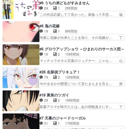
んが久しぶりに森へ帰ってきた！！… おだやかに
#6 うちの弟どもがすみません
ママにゃんが帰ってきた。この作… ママにゃんが
24
1
2時間前
学校が休みになるので、久しぶ… ママニャン回で
この作品応援してて良かった。家族って不思… 協
キター！と喜んでたからの大… ママにゃん久しぶ
力プレイで強敵を撃破、柊の心の解放にも… 柊く
りに森に帰ってきたけど息… ・・・ちょっとウル
んが外に出られなくなってたのはいじめ… RPG
#6 鬼の花嫁
ッときた。今期で一番好… おかあちゃんっていい
シーンカッコいい！もう転生モノに変… ゲーム内
19
1
8時間前
もんだ。自分の全てを… ついにハイブチが出た！
の柊くんカッコイイな～そして意外… あれからゲ
玲夜に花嫁が出来たことを知り、その花嫁が… 丁
毛色綺麗でかわいい…
ームの中では糸と柊はしっかり仲… 感想は、前話
寧といえばそうなんだけど、ざまぁ、が中… 最
の続きで、糸と柊はゲームで仲… 柊は糸たちと協
初、にゃん吉が透子のストーカーを始めた… 高道
#6 グロウアップショウ ～ひまわりのサーカス団～
力してオンラインRPGの強… 違うアニメ始まっ
きもいけどあれ横で見せつけられるのは… 玲夜の
15
2
10時間前
たかと思ったら先週の続き… ご視聴ありがとうご
前の婚約者鬼山桜子がめっちゃ別嬪さ… にゃんき
マッチョでオネエ言葉のリュグナー、じゃな… 山
ざいましたよかった、本…
ちくんのお母さんが一番かわいいで… 花江さんが
田、相変わらず可愛いね叡智で綺麗で可憐… ひま
中学生ストーカーしてた花江さん… 主人公がお願
わりサーカスに突然現れた金髪の大男少… 伝説の
#28 名探偵プリキュア！
いやイケメンが主人公にプレゼ… 「お願いがある
男の登場によって、山田の輝かしき過… お父さん
73
2
12時間前
ときはキスでおねだりする」… 透子とにゃん吉の
の相方登場回、良い回だったな。諏… 第６話をｄ
今のるるかの態度について見たまんまを言え… 探
馴れ初めを見れて良かった…
アニメストアで視聴しました。視… じゃがいもし
偵パートは仕方ないが殆ど明智小林の活躍… すっ
か食べられない貧乏サーカスの… アバンでまた青
かりファントムのマスコットになってる… デッチ
#18 黄泉のツガイ
い公衆電話が出てきた。みず… おはようございま
アゲインはファントムの一員で、ロン… 謎の怪盗
29
2
16時間前
す！瑞佳の正体が明かされ… 朝も昼もおやつもじ
デッチ·アゲイン登場!!一体何を… 戦闘作画はイマ
影森アスマが味方だとは…あの胡散臭さにす… ア
ゃがいも尽くしの『ひま…
イチな回。次回過去編でそろ… 謎の敵「デッチ・
バンはミネナギサアサ脱出時の話しか下界… やは
アゲイン」の降臨。彼も特… 2人で１人の非公認
りアスマ(石田彰キャラ)は裏切り者た… 原作を読
#7 天幕のジャードゥーガル
探偵」２８話がお辛かっ… デッチ・アゲイン、想
むの我慢していてよかっただって顔… どんどん増
31
1
17時間前
像以上に存在が爆弾す… 新幹部登場シリーズ恒例
えるツガイツガイよりも腹黒い人… 夜桜は「顔で