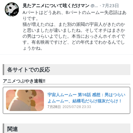
見たアニメについて呟くだけマン
animeozy
7月23日
Aパートはどうあれ、Bパートのムームー失恋話はあ
りです。
猫が増えたのは、また別の派閥の宇宙人がきたのか
と思いましたが違いましたね。そしてオチはまさか
の男はつらいよでした。本当におっさんホイホイで
す。有名映画ですけど、どの年代までわかるんでし
ょうかね。
各サイトでの反応
アニメつぶやき速報‼︎
宇宙人ムームー 第16話 感想：男はつらい
よムームー、結構毛だらけ猫灰だらけ！
7月28日
2025/07/28 23:33
関連