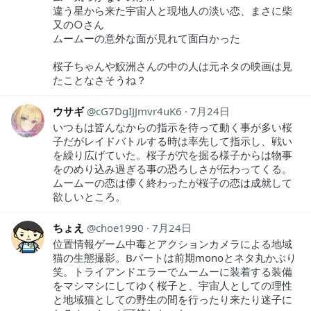
違う星から来た宇宙人と現地人の淡い恋、まさに柴
又の○さん
ムームーの意外な面が見れて面白かった
桜子ちゃんや鮫洲さんの中の人は元ネタの映画は見
たことなさそうね？
ウサギ
cG7DgIJJmvr4uK6
7月24日
いつもは皆んなからの指示を待って動く事が多い桜
子だがレイドバトルする時は率先して指示し、戦い
を繰り広げていた。桜子が穴を掘る様子からは物事
をのめり込み過ぎる事の恐ろしさが伝わってくる。
ムームーの恋は儚く終わったが桜子の恋は成就して
欲しいところ。
ちょえ
choe1990
7月24日
位置情報ゲーム中毒とアクションカメラによる地域
猫の生態撮影。Bパートは前期monoとネタ丸かぶり
笑。トライアンドエラーでムームーに装着する装備
をマシマシにしてゆく桜子と、宇宙人としての理性
と地域猫としての野生の間を行ったり来たり迷子に