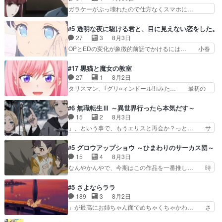
れる先輩、なんだかん… 第５話をｄアニメストア
ったらちゅー先輩か。しれっと相方… 第５話感
ガラケーがぶっ壊れたので仕方なくスマホに…
で視聴しました。視…
想：コ□した相手にも家族や…､戦… つらい回
佐々木さんとは同い年くらいに思ってたけど… や
だ……つらすぎる……。エスタ先輩… 今週のシー
はり出オチ感が否めず、エピソードの打率… 田山
#5 透明な夜に駆ける君と、目に見えない恋をした。
ナとミミも可愛かった2人の関係… 確かに相手に
さんが佐々木さんに沼っていく…こんな… 佐々木
27
3
8月3日
も家族や大切な人はいるけど、… 白シャツが作業
さん、腕フェチなんですね笑最近まじ… 佐々木が
OPとEDの変化が象徴的前話でかけるには… 小春
着みたいなもんなんですかね…
ガラケーからスマホに変えるって、… もうドラマ
の透明なモヤのかかった世界。どんな女… そう
版孤独のグルメファンコンテンツ… 「お腹冷えち
か、こんな風に見えてるのかぁ。かける… 完全な
#17 黒猫と魔女の教室
ゃわない？佐々木さんの優しさ… 先行で見た時よ
両片思いになりましたねぇ…OPとE… 余計な物
27
1
8月2日
り2人のやり取りに癒しを感… ABEMA版の7〜8
は描かず白く靄がかった小春ちゃん… 光も感じな
タリスマン、｢グリ○ィンドール!!｣みた… 最初の
話佐々木が実年齢以上…
い完全な盲目なんやね…おめかし… 母役に能登さ
障害ゴーレムを全員で力を合わせて倒… アリアは
んって禁じ手使ってきたー！E… 今回は小春視点
ホントスピカが大好きだよね。ツン… 一等級ポテ
#6 無職転生Ⅲ ～異世界行ったら本気だす～
も描かれていて良かった本当… 股に海豚を挟み水
ンシャルのアリアちゃん可愛くて… そういや、ア
15
2
8月3日
上バスでの会話を反芻…恋… OPEDとも無人バー
リアは能力は最上級のくせに、… とうとうアリア
」、という事で、もうエリスと再会か？っと… サ
ジョンから主人公２人…
と直接競う場がきたこれまで… 毎度ながらのスピ
ラの再登場によってルーデウスの成長が確… 人間
カの顔面芸推しのハナちゃ… クソレビュータリス
関係の清算が粛々と進められているサラ… サラと
#5 グロウアップショウ ～ひまわりのサーカス団～
マン趣味ダダ漏れで好き… 期末試験が始まろうと
の関係に対して完全に「昔の女」とし… ルーシー
15
4
8月3日
しておりスピカは対策… 能力鑑定胸像タリスマン
にデレるルディが完全に親バカで微… サラとは会
なんやかんやで、今期はこの作品を一番推し… 時
氏容姿も評価してし…
ってほしいちゃんとした別れ方し… サラは未練0
給50円じゃ借金は減らない(^_^;サ… 葵ちゃん可
だと言っていたけど人の気持ち… 実は結構好きな
愛すぎるな楠木ともりちゃんのね… デフォルメさ
#5 さよならララ
キャラモヤモヤする別れ方だ… 役で出演させてい
れた表情が特に多かったのが印… 葵＆茜の回も良
189
3
8月2日
ただきました！よろしくお… 毎クールメインヒロ
きでした。あの証拠写真、ひ… 互いが互いのこと
」が最高にお姉ちゃん面でめちゃくちゃかわ… さ
インを好きになっちゃう…
を想っているのにすれ違っ… 第５話をｄアニメス
すがに割れた窓ガラスの弁償は求められた… 逡巡
トアで視聴しました。視… 葵ちゃんに〝瑞佳ちゃ