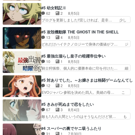
ねた歳のせいにしていた限界を超えて命の… いい
成して先にいけで激アツ… 爆縮、幻覚、主人公結
んじゃないですか。魔物の群を発見した… アマプ
#5 幼女戦記Ⅱ
構エグいことするよな… ねぇ猫耳ガール、敵の根
ラにて視聴終わり！サーベルボア討伐… を言い訳
62
2
8月5日
城に乗り込む事を同… 世もや替えが利くと復活P
にしたくないものですねwボア狩り… 先生として
ブログを更新しました!!宜しければ、是非… 少し
とは？！もう来週…
のベリルが好きだけど、今回みた… 4人だけでサ
でもマシな負け方を選んだゼートゥーア… ゼート
ーベルボアを狩りに行く。野営… ・実家周辺でサ
ゥーアの唯一の手駒が強すぎる笑あお… 私にとっ
#5 攻殻機動隊 THE GHOST IN THE SHELL
ーベルボアが暴れてると聞い… ちょっと年齢の事
て完全にご褒美回ゼー様の葉巻シー… やはりター
13
4
8月5日
を言いすぎとゆーか言い訳… ベリルの母もやはり
ニャが後方指揮だと展開に迫力が… “貧乏籤百連
どれだけハイテクノロジーで身体の価値がフ… ジ
只者じゃなかったかベリ…
無料ガチャ”100連でも1回… 2期入ってから地味
ャミングも伏線になるかと思った回想シー… フチ
だよね。ただでさえ幼女… 「餌になってもらわね
コマだいぶ理性持ち始めた。この世界の… 原作読
#5 最強出涸らし皇子の暗躍帝位争い
ばならぬ」って言葉に… ゼートゥーア左遷によっ
んだのもう何年も前なのに、覚えてる… コイルの
10
1
8月5日
て参謀本部の連携が… 緊張感ある戦闘描写とギャ
汚職を突き止めるべくバトーの指導… やまとん1
騎士狩猟祭、個人的に優勝本命に印を付けた… 細
グ今週の『有能な…
号はどこの部分で使うのだろう？… 日本とロシア
かい設定を考えるのが面倒な時は古代魔法… エル
が絡む政治の話かつ色々な用語… 第５話を
ナがチートすぎる笑アルは最初から自分… プラネ
#5 対ありでした。～お嬢さまは格闘ゲームなんてし
primevideoで視聴しまし… 前回同様『イノセン
ット・ウィズ展開アツいな「騎士狩猟… 麦茶どこ
12
2
8月5日
ス』を含む押井・神山版… 第５話「EPISODEラ
ろかタイトル通り麦茶の出涸らしぐ… 第５話を
EVOジャパン参戦を決めた四人。美緒の母… こ
ストの母親の気持…
ABEMAで視聴しました。視聴に… 復讐に燃える
の作品に唯一足りないと思ってた(無くて… 見た
吸血鬼兄弟の弟ですいいキャラ… クリスタ皇女
目は気品溢れてるのに中身は…美緒ママ… テー
#5 きみが死ぬまで恋をしたい
が“萌え”なのでこの娘が皇帝… ウサギ好きそうな
マ：格ゲー大会に行くには？感想は、美… 大会を
67
3
8月4日
王女殿下がかわいい。幼馴… ついに始まった狩猟
前に格ゲー熱が高まる一方、百合の本… 東京で開
敵も1人の人間というのはそうなんだけど状… も
祭。エルナの活躍で上位…
催される格ゲー大会に参加すること… Japanに向
う着れないからってどういう意味だろうな… ミミ
けて外泊届にサインをもらっ… 長崎から大会のた
を人間に戻して欲しいでも自分達が代わ… ご視聴
#4 スーパーの裏でヤニ吸うふたり
めに東京へ!/でも観光よ… 旅の支度全部やってく
ありがとうございました見るたびに切… 誰かと思
31
1
7月30日