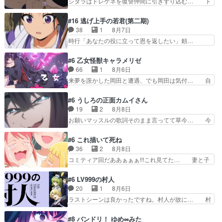
シタラはドレゲネを復讐仲間に引きずり込む… ト
の中盤幹部は番狂わ…
損してる」って言うけど、声で… おかしいな石田
ルイ家と、大カアンを支えるチャガタイ家… トル
が実はいい人っぽい？まだ分… 人を信用出来ない
イに功績を挙げさせて政権と軍のバラン… 覇道の
#16 逃げ上手の若君(第二期)
ましてはアサちゃん目的で… "顔で損してる"企み
トルイと王道のオゴタイって感じかな… 賢い人物
38
1
8月7日
顔て何…wアスマさん… 顔で損してるアスマさん
の行動は想定した目的達成のための… シタラとボ
時行「あなたの役に立って恩を返したい」頼…
ついでに声でも損し…
ラクチンの考えが初めてシンクロ… ドレゲネのテ
元々1期からそうだっただろと言われると返… こ
ントを後にするシタラの背後を… 「表裏一体のモ
のアニメの演出、同じCloverWor… 貞宗の思考を
#6 乙女怪獣キャラメリゼ
ンゴル政治」国家の表舞台に… 前回のシタラと対
読み切れなかったのは、経験の… 信濃仮面いった
66
1
8月6日
比したおおらかな笑顔が印… 戦争よりも経済の領
い誰なんだ！役に立ちたいで… 人形だったり将棋
来夢を誑かした岡田と遭遇、でも岡田は気付… 自
域をその視野に入れてい…
だったり、諏訪神党の三大… ・これ罠じゃない
分も相手の容姿しか見てなかったと気付き… みん
の？・砦を捨てるって同盟… 合戦における伝令の
なからのメイク道具が、らいりーさんを… らいり
#6 うしろの正面カムイさん
意味。特に諏訪の地は山… 薄々思ってたけど実写
ーの影響で理想に向けて努力する黒絵… コングと
19
2
8月8日
パートに対する熱意が… 亜也子ちゃん面白い親父
ゴ〇ラの怪獣大決戦!?w黒絵の友… らいりーが己
お願いマッスルの歌詞そのまま言ってて草今… 今
さんが無事で良かっ…
のルッキズムと相対する話とし… らいりーさんが
日も1日お疲れ様でした～バタバタしてて… 霊を
容姿の美醜でしか人を見ない… 校外学習で奥多摩
大量に成仏させた ジェットババアの亜… 1日で
#6 これ描いて死ね
の小河内ダムに来た黒絵た… ライリーが好きだっ
6人は流石絶倫カムイ婆もしっかり抱… 今回は交
36
2
8月8日
たクズ男ハルゴンが懲ら… メイクでちょっと勇気
通悪霊の除霊ツアー。Aパはいつも… 前半の霊カ
コミティア回だああぁぁぁ!!!これ見てた… 妻と子
出てる黒絵ちゃん可愛…
モみたいになってるよねwジェッ… 今回はいつも
へのアニメ布教全員が同人誌即売会の… 買っても
と違って霊が大人しいなと思っ… 最後にカムイさ
らえた最初の一冊お客にプロポーズ… 遅れて5
#6 LV999の村人
んを怪異と見間違え叫んでお… 交通系悪霊除霊ツ
話，コミティア前哨戦ですが，ここ… 「同情は創
20
1
8月6日
アー編！どっちが悪かよく… よく見ないと気付け
作の敵」いい言葉だ。でも応援す… 東京で開かれ
ラストシーンは良かったですね。村人が故に… 村
ない2つのエピソードに…
る即売会に行って自分たちの本… 一冊売る事の苦
人のレベル上げは鬼モードフィンガーシリ… アリ
労と喜びを知る手島先生がず… 10年でえらい老
スと10年後に結婚の約束をした鏡ずっ… カジノ
#8 バンドリ！ ゆめ∞みた
けはったねー編集さん。同… 自分の妄想を買って