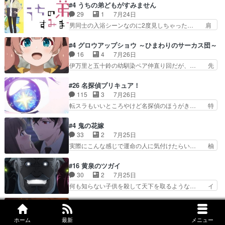
様とは...本当の愛とは...なんぞ… テンポの良いボ
#4 うちの弟どもがすみません
相変わらずで草ルディ君釣り… ルーデウスにシル
ケとツッコミで笑わせつつ、… この作品、ストー
29
1
7月24日
フィエットとロキシーとの… 離れ離れになったり
リーにも登場人物にも全く… 家で机に向かってる
男同士の入浴シーンなのに2度見しちゃった… 肩
別れがあったり絶望の大…
時の貧乏ゆすりとか、ラ… お姉ちゃんと話せ
ひじ張って素直に言葉が出てこない糸と源… 蛙を
た！！！！し、また1歩進… ヒメカの最後の言葉
散歩って逃げるよね！糸と類を助けよう… 類の面
#4 グロウアップショウ ～ひまわりのサーカス団～
に、ララは何を思うのだ… 息をするかのように3
倒見るのが1番大変そう糸は誰とでも… 源くんを
16
4
7月26日
話まで視聴。2026… ララの王子様探しが本格的
甘えさせるまでの糸と周りの出来事… 源くん、甘
伊万里と五十鈴の幼馴染ペア仲直り回だが、… 先
に動き出した回。…
えちゃうぞ宣言。思ったよりラブ… 糸ちゃんのま
週の雫スヴェトラーナ回に続き、今回は伊… い
っすぐな言葉、わたしも原作を… 主人公が当初の
や、これ素晴らしいコメディアニメだな。… 水着
#26 名探偵プリキュア！
目的を忘れてますますヤング… でも央太と親しく
回なのにビキニじゃない！これは時代背… 今回は
115
3
7月26日
するのは嫌。世話を拒んで… ゴメス（カエル）外
推しの吾野伊万里ちゃん担当回。これ… 伊万里さ
転スラもいいところやけど名探偵のほうがき… 特
で散歩させてたのか(*…
んの手品回であり水着回ね。瑞佳ち… 売り上げが
に板野サーカスはプリキュアで見れるとは… あん
上がっても借金返済へで何故か海… 父親のスパル
なはプリキュア仲間には自分が未来から… の活
#4 鬼の花嫁
タ教育のせいで瑞佳がヒモカス… 伊万里ちゃんの
躍、敵を圧倒ってのはおおよその流れだ… キュア
33
2
7月25日
人前での苦手意識を抱えなが… 第４話をｄアニメ
エクレール初変身＆初戦闘。プリキュ… キュアエ
実際にこんな感じで運命の人に気付けたらい… 柚
ストアで視聴しました。視…
クレールは強いが力を制御できない… キュアエク
子は玲夜の屋敷に住む事になり使用人達は… 運命
レール可愛く最強つよい!!!!… 緊張感があるけどピ
の花嫁は一見すると甘い夢、理想の天国… 玲夜さ
#16 黄泉のツガイ
ッコロで始まってちょっ… バカおもろいやん
んのご両親の登場ですこの世に数多い… 玲夜のお
30
2
7月25日
www実質まどマギやんけ… しかも実質的にエク
父さんが石田彰だったことに驚きを… 主人公自分
何も知らない子供を殺して天下を取るような… イ
レールが倒したビルであ…
の立場わかって無さすぎやしまた… ヨミツガと
ワンの刀が斬った者の中にまさかの…影森… 激し
BLEACHは完全に豪華な展開… 透子ちゃん、柚
いバトル回の最後に、予想外の引きシン… これっ
#5 天幕のジャードゥーガル
子にも優しいし可愛いしこの… ユキノさんから玲
て作者が描きたいのは"ユルの物語"… デラさんの
40
2
7月25日
夜の父親の話で、そのイメ… あやかしの頂点に立
ホーム
最新
メニュー
秘密がちょっとわかった回、正直… 左さんと刀持