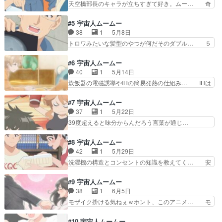
天空橋部長のキャラが立ちすぎて好き。ムー… 奇
してるげんしけんやもや…
み・挙動を通じた科学教育ものだ… めっちゃ家電
跡も幸運もそれを受け取れる科学的素養と… その
アニメだった！てか表情がシュ… 自動ドアの仕組
電気代は東京だからじゃないけどね。ハ… どのよ
#5 宇宙人ムームー
み面白かったわ。実用的な部… ヒロインの髪型が
うな動きになるか気になっていたので… 部長が暴
38
1
5月8日
ちょっと、、このコがムー… ①日々は過ぎれど飯
れ始めて面白くなってきたな。…も… 自分はアレ
トロワみたいな髪型のやつが何だそのダブル… ５
うまし②片田舎のオッサ…
が黒い頃の大会で使用禁止のもの… 科学に対して
Ｇについて「非科学的なデマに騙される情… 「マ
アカデミズムや教育とは異なる… 原作の携帯充電
ダニ…チン」追加セリフ（かも）漫画２… 新人2
#6 宇宙人ムームー
回好きだから、かなり良く出… 今回一番の謎は、
人でエアコン修理できちゃった壊れて… 知見が浅
40
1
5月14日
部長じゃなくて、ムームー… 楽しい〜かっこよか
いことを情弱とは言わないし、なん… 「電磁波は
炊飯器の電磁誘導やIHの簡易発熱の仕組み… IHは
ったり変態だったりで面…
生命体に影響を及ぼすものだけど… ムクドリのく
石川島播磨の略称ではないことは知っ… 炊飯器っ
だりさあ、部長が「曖昧な情報… 安定の面白さを
て今はそんなハイテクなのね…！そ… 社会インフ
#7 宇宙人ムームー
感じますね。Aパートはエア… 前に部長から聞い
ラという枠組みの理解度が妙に高… 丁度炊飯器を
37
1
5月22日
た知識でエアコンの問題を… エアコンにしろ電磁
どうするか考えていたところだ… 戦争で滅びた母
39度超えると味分からんだろう言葉が通じ…
波にしろもっといろいろ…
星の文明を再興するため、宇… まるで保護猫ちゃ
あ、割と下の話もある話だったのね。と思い… 物
んみたいなデシマルがまた… 結局のところ当初の
語が再構築されていて、面白かった（：A… 「人
#8 宇宙人ムームー
ノリ（ムームーと家電蘊… 猫成分多めだと当たり
は見た目で判断してはいけない」とか「… 鮫洲さ
42
1
5月29日
回な気がする。ムーム… やはり良くできた作品だ
んと打ち解ける展開は良いんだけど、… 呪いの
洗濯機の構造とコンセントの知識を教えてく… 安
と思わされました。…
◯◯ステ…ここ一応都内（非都区部）… 薄暗い女
定して面白いです。本当にこの作品は部長… おど
が主人公に？背景は判ったが…宇宙… 某ゲーム機
ろおどろしい題字。園子と友人と猫の小… Bパー
#9 宇宙人ムームー
のスロットインの飲み込みの話や… AVの話とか
トで、デシマルが部屋に運ばれるシー… 布地の強
38
1
6月5日
排卵日の話とかしててガチで大… いいね、どんど
度に気づかないとは、理系失格よ。… 家電の説
モザイク掛ける気ねぇｗホント、このアニメ… モ
ん馴染んでくる。猫が当たり…
明、自分は元々そういうのに興味が… 男衆内部で
ブ不良（CV ？？テレビの音声（CV … 電気代は
ありがちな「イケメンは何やって… まじで男衆が
助かるけど…修繕費は？というかし… 宇宙人は堕
#10 宇宙人ムームー