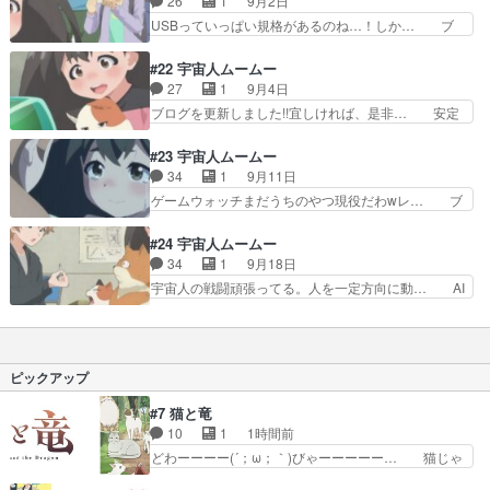
26
1
9月2日
ぁ！！オチは想像できたけ… 今回は天空橋部長の
ディングはカットされてしまうの… タンクレスト
USBっていっぱい規格があるのね…！しか… ブ
お当番回なのかな今まで…
イレってそういう仕組だったの… どちらも人のデ
ログを更新しました!!宜しければ、是非… USBが
リケートな部分にかかわるエ… 下級生組と猫だけ
出る前の混沌とした端子たち、あっ… 俺もＵＳＢ
#22 宇宙人ムームー
で終わったし。しかし薄暗… この作品のたち汚れ
は3.0から付いていけない最近… USB-Aの装着す
27
1
9月4日
役を担いすぎだろｗウ◯… 親父ギャグは意味不明
る時の感じが合体感あっ… どんどん面白くなるな
ブログを更新しました!!宜しければ、是非… 安定
だけどw安全の確保さ…
あ天空橋と園子の関係… 演出になっていました
しておもしろいな。家電の歴史とか家電… 初代
ね。トイレの美輪が、… この作品毎回笑える所あ
iMACハードオフでジャンクで400… の作画、か
#23 宇宙人ムームー
って凄いと思う。マ… と防災グッズの話もよかっ
っこ良かったb次回、ドクターオ… レトロブーム
34
1
9月11日
たんだけど、各キ… 部長小町ペアはしっかり尻に
回、ムームーが文化を語ると重… レトロ家電の話
ゲームウォッチまだうちのやつ現役だわwレ… ブ
敷かれる形で成…
は、日本の家電の歴史をたど… 多浪多留老け顔ス
ログを更新しました!!宜しければ、是非… 薄暗ス
トーカーおじさんこと天空… 温故知新アニメーシ
ポットで拘束される鮫洲さんUchu… 家電説明に
#24 宇宙人ムームー
ョンで素晴らしい。そし… レトロ家電に求められ
ギャグやラブコメ、そしてストー… 話を終わらせ
34
1
9月18日
るのは歴史的価値じゃ… Z世代だからウォークマ
るためにやってきたオクタルが… 月が落ちてく
宇宙人の戦闘頑張ってる。人を一定方向に動… AI
ン使ったことないと…
る…だと…止めることはできる… 日本では猫が喋
の言う事が耳に刺さる ムームー戦闘と… 終わっ
るのはよく知られてるニャー… 「失いたくない大
てしまったかーとってもタメになるよ… AIとの戦
切な人」集合絵、アニメ版… …いや、監禁場所、
いが、決着した時にシベリア、戦… 家電の紹介を
近っ！？落ちる月を回避… 絶望的な状況から再起
軸とした学園ドタバタコメディ… どう地球を停止
ピックアップ
して、全員で危機に立…
させるのかと思ったら、「中… 自転と逆方向に歩
いて時点を止めるって…あ… まじでめちゃくちゃ
#7 猫と竜
面白かったし今期の日常… ウスグラは最後まで面
10
1
1時間前
白かったし梅屋敷しか… まあオチは簡単に読めた
どわーーーー(´；ω；｀)びゃーーーーー… 猫じゃ
しネタもしょーもな…
らしにはしゃぐママにゃん可愛いwデ… ママにゃ