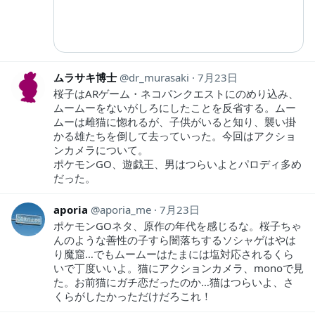
ムラサキ博士
dr_murasaki
7月23日
桜子はARゲーム・ネコパンクエストにのめり込み、
ムームーをないがしろにしたことを反省する。ムー
ムーは雌猫に惚れるが、子供がいると知り、襲い掛
かる雄たちを倒して去っていった。今回はアクショ
ンカメラについて。
ポケモンGO、遊戯王、男はつらいよとパロディ多め
だった。
aporia
aporia_me
7月23日
ポケモンGOネタ、原作の年代を感じるな。桜子ちゃ
んのような善性の子すら闇落ちするソシャゲはやは
り魔窟…でもムームーはたまには塩対応されるくら
いで丁度いいよ。猫にアクションカメラ、monoで見
た。お前猫にガチ恋だったのか…猫はつらいよ、さ
くらがしたかっただけだろこれ！