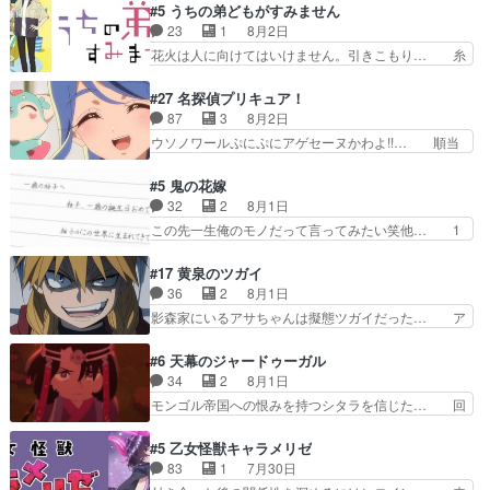
を振り切ってみんなに謝ったララの思い… 仕事に
#5 うちの弟どもがすみません
んと練習したい〟と言… 本当この作品は「キャ
馴染めない辺り観ていて苦しいところ… ララちゃ
23
1
8月2日
ラ」を活かすのがうま… みずかちゃんの介入で双
んの事情はもう少し皆に話して良い… ララと茉里
花火は人に向けてはいけません。引きこもり… 糸
子の仲にヒビが………
とで初のアルバイト。七転八倒し… 労働するプリ
はまだ柊の顔も見たことなかったっけ！1… って
ンセスえらい。プリンセスの精… アンデケン行っ
お名前を見たんだけどあの中村大樹さん… 糸ちゃ
#27 名探偵プリキュア！
てケーキ食べて、帰りにカメ… ララが働く事での
んカッケー、色んな意味でwゲームが… 姉から性
87
3
8月2日
てんやわんや。働いて大変… 地道に働き人と関わ
的興奮覚えてないよね？なんて言わ… テーマ：引
ウソノワールぷにぷにアゲセーヌかわよ!!… 順当
る日々の中に愛を見いだ…
きこもりの理由感想は、久しぶり… 元ゲーマーな
にマコトジュエルの争奪戦をやったと。… 記憶を
ので、はちゃめちゃ楽しく作業… 糸ちゃんと源く
取り戻し正式に探偵事務所で働き始め… ポワロ、
#5 鬼の花嫁
んの距離感おかしいね(*´… 糸と源ははよ好きお
元ネタを解説して原作に誘導するの… くれあさん
32
2
8月1日
うとると言わんかい！引… ショウくんと対等に話
の探偵としての初事件にしてちょ… ・急にクイズ
この先一生俺のモノだって言ってみたい笑他… 1
すためにゲームをする…
番組が始まったw・妖精ウソノ… るるかの助手だ
歳からの誕生日プレゼント………とは思っ… 玲夜
った？今回が初めての探偵活… 探偵じゃなかった
さん柚子に18年分の誕生日プレゼント… 柚子は
#17 黄泉のツガイ
の！？クレアさん探偵すぎ… 突然のポアロクイズ
鬼龍院家から初めて学校に通う事にな… プレゼン
36
2
8月1日
は草なんよ。んで、あん… 今回からついにくれあ
ト攻撃ヤバすぎるwwwヴァイオレ… 玲夜さまサ
影森家にいるアサちゃんは擬態ツガイだった… ア
が探偵事務所の仲間に…
プライズの、これまでの柚子ちゃ… 玲夜から柚子
サが置かれた立場や気持ちを汲んで熱くな… 屋敷
へ17年分の誕生日&を未来に… 「​​13歳の柚子ちゃ
にアサはいなかった逆にガブちゃんはい… 影森の
#6 天幕のジャードゥーガル
んへ…もう中学生な… 梅原の人が18歳になるま
当主が際限なくツガイを増やせるのに… 今回はも
34
2
8月1日
での誕生プレゼン… なよなよした男（cv石田彰）
うガブちゃんさんの悲鳴にも似た怒… ユルと戦っ
モンゴル帝国への恨みを持つシタラを信じた… 回
梅ちゃんがた…
た時から伏線が張られていたのが… しかしアサ
想が淡々と語られるのだけどいつの間にか… オゴ
は、兄様に会いたいbotだと思… ツガイには優し
タイの妃になってもその心は晴れず、モ… ドレゲ
#5 乙女怪獣キャラメリゼ
い筈のガブちゃん、アキオの… 色々とひっかけが
ネの過去、宝石だった彼女が人になり… ドレゲネ
83
1
7月30日
あって、最終的に嫌な終わ… ゴンゾウが従える大
の過去、、辛かった、、あのジャタ… 年上旦那が