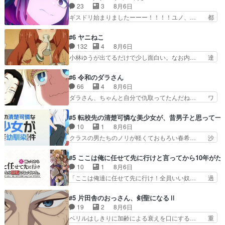
スタッフ募集するも集まらない更に追… 王命でク
23
3
8月6日
くれる人がいるというも… 初めて自分の漫画が売
ルルの監視をすることになったデビ… 最強の村
ギスドリ始まりましたーーー！！！！ユノ、… 都
れた時の感動、懐かし…
人・鏡との出会いで少しは変わった… やはり何か
子さんがめっちゃ情緒不安定になってて怖… 超回
悲しい過去がありそうな。鏡のも… パルナの魔族
復を見守っていかないと、ですね！！み… 開幕聞
#6 ヤニねこ
への恨みは根深そうやね姫を舐… 新キャラが登場
き取りスタッフに定治いなかった？ま… ののちゃ
132
4
8月6日
早々変態扱いされてる件。タ… まだまだお元気そ
んのお手当てはお節介だったりする… ビオラの立
小林ゆうが出てるだけで少し面白い。なお内… 達
うなお声で……不意打ち過…
ち回り害悪すぎるお近づきの印が… ・律っちゃん
郎が獣人に◯◯◯される強制百合を期待し… ヒグ
明るくなったね♪・メンバーの… 一難去ってまた
マドンってなんなん！？人見知りっぽい… なんな
#6 令和のダラさん
一難、律がビオラの呪縛から… 「私はあなたが嫌
ら下ネタ0じゃなかったかこんな回が… 他のエピ
66
4
8月6日
いなんです」「バンドやめ… 何が起きているの
ソードに対してマイルドな回だった… 今回はだい
ダラさん、ちゃんと自分で仇取ってたんだね… ワ
か！？次週、みゅーたいぷ…
ぶある程度抑えてる？w感じな気… アルねこ、そ
イが必死でケロロじゃないのよケロロじゃ… ロボ
うはならんやろ映画のワンシー… さっきまで生き
ットに憧れてビーム撃ちたいと…そうい… 余りに
#5 転校先の清楚可憐な美少女が、昔男子と思って一
ていたゴキブリ死んでるGP… アルねこ危険です
も凄惨なダラさんの過去ダラさんの６… 過去編は
10
1
8月6日
よね。健康的な面で··江… 酔い潰れ行き着いた江
これで一区切りかなギャグも面白い… ガンガガン
クラスの男たちのノリが軽くておもろい春希… 沙
ノ島で、朝日を眺めな…
♪薫がなんかしっかり歌ってロマ… 姉巫女の誤
紀は隼人への片思いを拗らせているタイプ… みな
算、クソみたいな嫉妬の末路よ。… 私、そんなに
もちゃんが透けブラしててびっくりして… レベル
#5 ここは俺に任せて先に行けと言ってから10年が
日頃からガンガン言うてないで… このアニメはど
のキャラが登場。相変わらず顔や体の… 隼人が春
10
1
8月6日
こに行くのだろう、面白すぎ… 姉のした事はただ
希の級友を巻き込んだイジりに動じ… 第５話を
「ここは俺達に任せて先に行け！全員いい奴… 過
単に一族を絶滅させただけ…
U-NEXTで視聴しました。視聴… ラブコメで天然
去、あとを託したロックが今、2人にあと… 木下
ジゴロというかナチュラルヒ… みなもと仲良く話
鈴奈（@0suzuna0）が【マリー… 村ごと乗っ取
#5 片田舎のおっさん、剣聖になるⅡ
す隼人を見てなぜか不安に… 無理なダイエットは
られてたら流石に気付かないか… 《漫画版少し読
19
2
8月6日
禁物だけど、なかなか結… 「これからもお手入
んだことある》エリックとゴ… ロックは敵に容赦
ベリルはしきりに加齢による衰えを口にする… 重
れ、がんばりゅ」ありが…
無くブスっといくから気持… 勇者パーティー再結