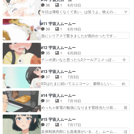
全員最悪すぎて、これ何か仕掛… 「鶴見は女越し
落しました大事な何かを学びまし… 今までは、ム
36
1
6月12日
にレンジを使う」と揶揄され… 治そうとして何か
ームーの秘密を自分しか知らな… 猫型宇宙人同士
今日は薄暗くなくて良い、は笑うよ。映えの… マ
資格がいるらしくで治さな…
で顔見知りなんだったら最初… 穴守とかいう男が
ジで今期のダークホースや！！OPもED… なんか
家を訪ねてきたの、公務か… さすがにムームーに
めっちゃ高そうなマンションに住んで… なるほ
#11 宇宙人ムームー
腹立ってしまったな。電… 地球人の文化に染まっ
ど、実家が家電屋だから知識豊富と。… コーヒー
39
1
6月19日
て堕落したムームー…… ムームーの駄々っ子は見
メーカーが自動で動く！掃除機が自… 、天空橋の
急にシリアスで驚きましたが面白かったです…
てられないなｗ桜子…
一連の流れ（第８話）が使われて… 鮫洲さん最初
「継ぎ接ぎムームー」「暗殺部隊のサイコ野… 花
はなんか嫌な感じなんだけど話… ペルチェ素子を
粉症つらいですよねそんな空気清浄機で楽…
#12 宇宙人ムームー
解説する鮫洲wwwこいつは… ここ数話で急にム
JAXAのまわしものだったマイナスイオン… ）＆
35
1
6月26日
ームーがクソボケカスって… 鮫洲さんはなんであ
バトル有りでビックリ。ただ総理周辺の… 急に生
テンポ遅いなと思ったら2クールアニメっぽ… 今
んなにアキヒロに執着す…
命の危機を感じる話で凄いな。ムーム… ついに過
ではほとんどみないマンガン電池。アルカ… 相変
激派だか急進派の宇宙人が侵略…っ… 少しシリア
わらず踝も影の付き方も細かく丁寧で見… サマー
#13 宇宙人ムームー
スになったことでハラスメントが… 急進派が地球
セーターはダメになったけどちゃんと… ムームー
37
1
7月3日
を攻めてきた～。ムームーって… 今までの穏やか
をノックアウト面白かった（漫画で… サマーセー
EDはたまに続いてユニコーン、素晴らしい… め
な雰囲気から急進派の奴が地…
ター剥ぎ取られてナイスバディな… 桜子､学校辞
ちゃくちゃおもしろかった。鮫洲さん、出… 文化
めてパ〇活始めるってよムーム… ありがとうござ
祭楽しめてよかったね！さくらこ実家の… やっぱ
#14 宇宙人ムームー
いましたサブタイ通り全員「… またハラスメント
全体的に懐かしい感じのアニメEDめ… アニメオ
31
1
7月10日
やってる...。ハラスメ… 急進派の襲撃後とエレベ
リジナルで、「おっ」ってなった（… 新OPはガ
めっちゃ家電の勉強になります普段当たり前… 前
ーターに閉じ込めら…
ラっと変えて来たなぁ声は好きだ… 2025春アニ
回みたいな勢いのあるギャグ回からこうい… ババ
メのはなし1古くさく感じら… ミスコンて優勝す
ア言うなｗシェパードの顔悪ｗオーブン… 母星が
#15 宇宙人ムームー
るとストーカーされるのか… 大学の文化祭のミス
滅亡したネコ型宇宙人が 文明復興の… しかも、
27
1
7月17日
コンに、桜子も参加する… っつーか2クールだっ
ためになるハナシだった。この回は… 今回は家電
反体制派内部にも急進派がいる、と。ムーム… ほ
たんか。ちょっと雰囲…