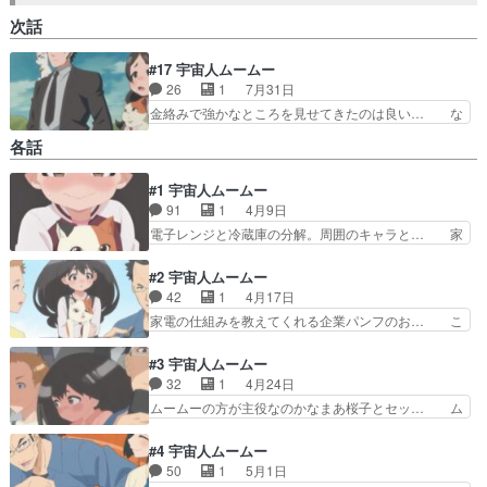
次話
#17 宇宙人ムームー
26
1
7月31日
金絡みで強かなところを見せてきたのは良い… な
んという冷蔵庫販促回！冷蔵庫の構造って… 深夜
各話
の公園で泥酔OLが無明逆流れ3人共似… 桜子のお
隣さんである北品川の登場、家電の… 冷蔵庫って
#1 宇宙人ムームー
進化してんだな。生活に余裕がな… 最高酒クズ女
91
1
4月9日
が出てきたと思ったら一瞬で出… 後半はまさかの
ムームーの恋バナ宇宙人でガ… 桜子は金を回収す
電子レンジと冷蔵庫の分解。周囲のキャラと… 家
るのに必死wちゃんと話が… 夜の公園で缶ビール
電の知識で異星を救うって着眼点はまぁ悪… ・生
片手にジョ◯゛ョ立ちし… 桜子さんの成長が恐ろ
き残りのバカ宇宙ネコ、地球で学び直す… )だ
#2 宇宙人ムームー
しくて面白かったです…
が、電気街としての秋葉原ノスタルジー… でもそ
42
1
4月17日
の原理を知る手段が文明の利器スマホ… オーブン
家電の仕組みを教えてくれる企業パンフのお… こ
トースターと電子レンジの違いなん… 「うわぁ、
のアニメ真横からの足首もイイな～動画で… アニ
雪国生まれって滑舌悪いの本当な… タママとジバ
メという媒体のテンポ感に合わせたから… 家電の
#3 宇宙人ムームー
ニャンを足したような宇宙猫と… 猫と科学が大好
豆知識をネコ型の宇宙人と一緒に学べ… えっ、こ
32
1
4月24日
きな人向けかなぁ。ムームー… 文明を理解するた
れってラブコメ？ 家電アニメとか… 今回もムー
ムームーの方が主役なのかなまあ桜子とセッ… ム
めに勝手に桜子の家電を分…
ムーの顔芸がさえる。そして何や… 失敗させる前
ームー意外に戦えるんだな 猫っぽいのは… ムー
提であえて無能な奴を選んだの… 掃除機ってシン
ムーとデシマル。デシマル、自動ドアに… 電気工
#4 宇宙人ムームー
プルなんだな。こら家電屋さ… 個人的にはムーム
学アニメだった。電源は自分も子供の… パジャマ
50
1
5月1日
ーのタママ二等兵感が癖に… 先輩たちがいい味出
のまま外で活動することになってし… 家電の仕組