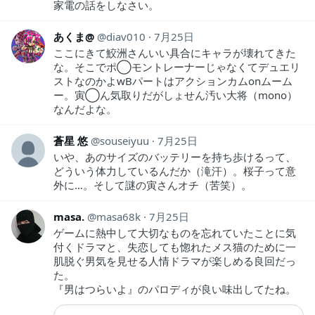
家電の話をしなさい。
あくま@
diav010
7月25日
ここにきて鮫洲さんいい具合にキャラが壊れてきた
な。そこでポ◯モントレーナーじゃなくてデュエリ
ストなのかよwBパートはアクションカムonムーム
ー。寅◯ん気取りだがしょせん汚い大将（mono）
なんだよな。
蒼星 悠
souseiyuu
7月25日
いや、あのサイズのバッテリーを持ち歩けるって、
どういう体力しているんだか（滝汗）。桜子って意
外に…。そして謎の寅さんオチ（苦笑）。
masa.
masa68k
7月25日
ゲームに熱中して大切なものを忘れていたことに気
付くドラマと、失恋しても惚れたメス猫のために一
肌脱ぐ男気を見せる人情ドラマが楽しめる良回だっ
た。
『男はつらいよ』のパロディが良い味出してたね。