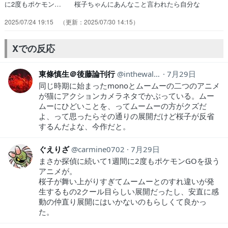
に2度もポケモン… 桜子ちゃんにあんなこと言われたら自分な
ら… ポケGOとかドラクエウォークとか流行りは… 今回は桜子ち
2025/07/24 19:15
2025/07/30 14:15
ゃんとムームーお当番回だね天… 位置情報ゲームはボクもハマりがち
なので教… 猫繋がりのABパートだったな。monoと… 猫クエの猫
がポリゴンみたいｗ桜子、そんな… 最後の寅さんワロタ。確かに「さ
Xでの反応
くら」だし… 位置情報探索ゲームにハマる桜子ちゃんかわ…
東條慎生＠後藤論刊行
inthewall81
7月29日
同じ時期に始まったmonoとムームーの二つのアニメ
が猫にアクションカメラネタでかぶっている。ムー
ムーにひどいことを、ってムームーの方がクズだ
よ、って思ったらその通りの展開だけど桜子が反省
するんだよな、今作だと。
ぐえりざ
carmine0702
7月29日
まさか探偵に続いて1週間に2度もポケモンGOを扱う
アニメが。
桜子が舞い上がりすぎてムームーとのすれ違いが発
生するもの2クール目らしい展開だったし、安直に感
動の仲直り展開にはいかないのもらしくて良かっ
た。