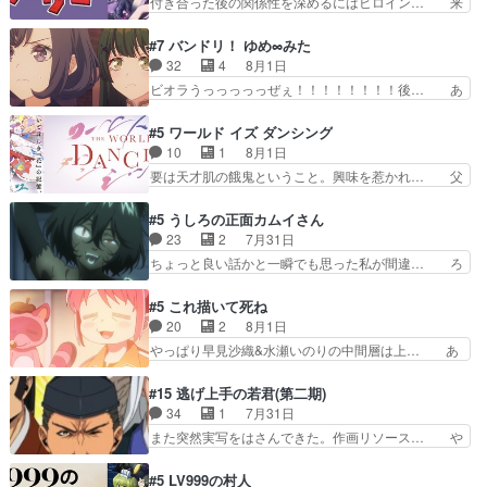
付き合った後の関係性を深めるにはヒロイン… 来
量のツガイに何事かと思…
良い人でも、女は宝石でただ笑っ… ダイルの儀式
夢ちゃんがキングコングなのいい味付けだ… ずっ
の神々しさたるや。一気に空気… ドレネゲの辛い
とメスってて何この可愛い生物。クラス… 付き合
#7 バンドリ！ ゆめ∞みた
過去には同情の言葉しか…シ… 奥様に悲しい過
い始めたら始めたでまた違った悩みが… と一歩ず
32
4
8月1日
去…萌え袖が可愛いね、と思… ドレゲネとシタ
つ踏み出す黒絵ちゃん微笑ま新汰の… ツインテー
ビオラうっっっっっぜぇ！！！！！！！！後… あ
ラ、2人だけの同盟が結成さ…
ルが可愛いお茶目な妹ちゃんです… しかも過去も
られちゃん、僕っ子になってから取り戻し… ビオ
重いんかいかつては自分に自信… リップを塗って
ラが悪魔すぎて気分が悪くなってきたこ… 声優ま
#5 ワールド イズ ダンシング
らっしゃるからかしらお顔が… 黒絵「怪獣に憧れ
とめました(７話まで)仲町あられ/… ビオラの策略
10
1
8月1日
るのはいいけど自分自身が… 素の自分はどちらな
がバッチリ嵌って最高wwwこ… 自信あれば評価
要は天才肌の餓鬼ということ。興味を惹かれ… 父
のかはまだ不明だが見せ…
なんて気にしないし、充実し… ・バーチャルだけ
の観阿弥と袂を分かった？鬼夜叉が田楽の… 猿楽
ど、みゅーたいぷ初ライブ… OPこんなんだっ
の鬼夜叉と田楽の増次郎。小さないざこ… 着眼点
#5 うしろの正面カムイさん
け？と思ったら歌唱シーン… の、らいぶシーン
は良くとも、先鋭的すぎるのか。芸能… 鬼夜叉は
23
2
7月31日
＿!!­­--­­--­… それだけでええやん！！しかし、ビオラ
石也と共に観世座をあとにし、三条… 観世座を離
ちょっと良い話かと一瞬でも思った私が間違… ろ
が仕…
れ、三条坊門御所で日々を送る鬼… 「お前(鬼夜
くろ首さんも油舐めてなかった？白雪碧さ… 今日
叉)が凄いのではなく客が凄い… 田楽と猿楽の獅
も1日お疲れ様でした～───昨晩～今… 幼女に拾
#5 これ描いて死ね
子舞勝負。鬼夜叉は猫の動き… 登場人物の我が強
われたお市ちゃんの恩返し。化け猫… 役にて出演
20
2
8月1日
い。新しい獅子舞に拘って… 第５話を
させていただきました。ジョアン… トイ・ストー
やっぱり早見沙織&水瀬いのりの中間層は上… あ
primevideoで視聴しまし…
リーみたいな始まり。流石に除… 猫相手になんで
れ光って漫研入ることになってたんだっけ… 登場
そんなに…と思ったらそうい… いつもと違って少
人物が増えてわいわいしたところが好き… 初コミ
#15 逃げ上手の若君(第二期)
し良い話化け猫は油が好物… 今回はあかやし1体
ティアで２０冊刷りは妥当だよね。俺… 藤森さん
34
1
7月31日
のみで15分。金持ちの… 今更だけど霊が性行為
のママ向けの漫画で、また涙腺が⋯… 〜漫画に
また突然実写をはさんできた。作画リソース… や
で祓えることは何とな…
「想い」をこめよう｣娘に漫画であ… 何回この作
るべきことが逃げる事と分かると水を得た… 30
品に泣かされるのだろう。光が藤… ホテル泊まっ
歳まで童貞だと魔法使いになれるという… こっち
#5 LV999の村人
てコミティアっていいなあ。同… コミティア参加