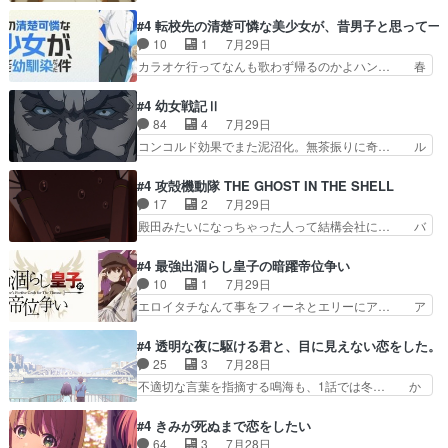
いさん、ベリル、副団長、年長者が強い順… 底知
を受けて、夜は珠樹の部屋で格ゲ… 来たる定期テ
れない爺さんには夢が詰まってると思う… クル
#4 転校先の清楚可憐な美少女が、昔男子と思って一
ストに向けて勉強会！美緒ちゃ… 受験勉強と戦闘
ニ、ヘンブリッツ、ミュイと一緒におっ… 帰省、
10
1
7月29日
の2択なら戦闘を選ぶ娘w美… 勉強嫌いでバトル
お供ヒロインはクルニ。順番的には確… 父親から
カラオケ行ってなんも歌わず帰るのかよハン… 春
を選ぶって、ひぐらしの沙…
手紙が来た。サーベルボアの退治の… ここでヘン
希ちゃんの私服、めっちゃ可愛いぞ！！！… どう
ブリッツくんが同行するのが変で… ・ベリル、実
やらあの女優さんが春希のお母さんのよ… 春希ち
#4 幼女戦記Ⅱ
家に帰ることに・ベリルはミュ… おっさんの親と
ゃん姫ちゃんに野菜の子も凄え可愛い… 隼人くん
84
4
7月29日
なるとお爺ちゃんだよね孫扱… ・ベリル、実家に
のスマホを買いに行ってたけど完全… 第４話を
コンコルド効果でまた泥沼化。無茶振りに奇… ル
帰ることに・ベリルはミュ…
U-NEXTで視聴しました。視聴… スマホを買うた
ーデルドルフ中将自らが行う煙草と葉巻は… ブロ
め、都心で待ち合わせをした… OP曲きっかけで
グを更新しました!!宜しければ、是非… 計画通り
#4 攻殻機動隊 THE GHOST IN THE SHELL
見始めてたけどなんだかん… いきなりシリアス展
にはいかないね笑やり遂げた(ほぼ… 今回もター
17
2
7月29日
開ぶち込んでくるじゃん… 春希の家庭事情は複
ニャに不都合なことがあったりし… 白髪の男性が
殿田みたいになっちゃった人って結構会社に… バ
雑。食事とか隼人が親身…
語った家族を失った喪無感が、… 連邦に対して有
トーがカッコいいと思ってたら、トグサが… あの
利な講話条件を引き出すため… コンコルド効果に
見た目もうただのロボでしかないんだよ… 俺らの
#4 最強出涸らし皇子の暗躍帝位争い
油を注ぐターニャの勝利軍… 犠牲を払っても良い
汗拭きそりゃいやだろwwバトー＆ト… イノセン
10
1
7月29日
ならお前たちが前線へ行… 戦闘がアッサリし過ぎ
スの元となった回だけど、ガイノイ… アダム・リ
エロイタチなんて事をフィーネとエリーにア… ア
じゃない？戦争がメイ…
ンクやジェイムスン(教授)型サ… アンドロイドも
ルも気付かなかった事を…フィーネは自分… モン
おっさんの汗を拭くのは嫌や… 押井守監督のイノ
スターを呼ぶ笛？黒幕は狩猟祭とは関係… 平凡な
#4 透明な夜に駆ける君と、目に見えない恋をした。
センスの土台になったエピ… コミカルなのにも慣
少女に見える眼鏡w眼鏡属性は持ち合… 神アニ
25
3
7月28日
れてきました。１話でし… ロボットの反乱は今と
メ、ケテーイ！「騎士狩猟祭、前夜の… フィーネ
不適切な言葉を指摘する鳴海も、1話では冬… か
なっては良くある話し…
がアルノルトに活躍してもらいたが… 第４話を
けると鳴海のやり取り微笑ましいw良い奴… どう
ABEMAで視聴しました。視聴に… 第４話、アル
接していいのかわからず戸惑うかけるも… 盲目だ
#4 きみが死ぬまで恋をしたい
とフィーネの２度目のデート出… マジできな臭い
と相手の表情も分からないからどう思… 今期のバ
64
3
7月28日