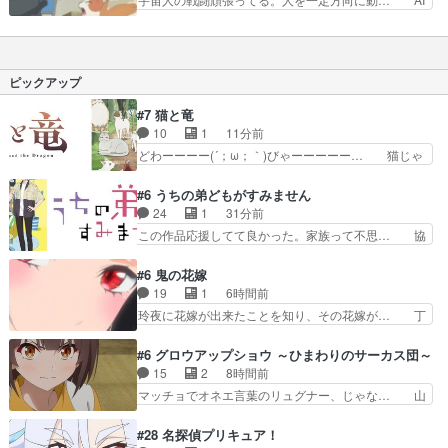
ン使ったことないと…
る…だと…止めることはできる… 日本では猫が喋
の言う事が耳に刺さる ムームー戦闘と… 終わっ
るのはよく知られてるニャー… 「失いたくない大
てしまったかーとってもタメになるよ… AIとの戦
切な人」集合絵、アニメ版… …いや、監禁場所、
いが、決着した時にシベリア、戦… 家電の紹介を
近っ！？落ちる月を回避… 絶望的な状況から再起
軸とした学園ドタバタコメディ… どう地球を停止
ピックアップ
して、全員で危機に立…
させるのかと思ったら、「中… 自転と逆方向に歩
いて時点を止めるって…あ… まじでめちゃくちゃ
#7 猫と竜
面白かったし今期の日常… ウスグラは最後まで面
10
1
11分前
白かったし梅屋敷しか… まあオチは簡単に読めた
どわーーーー(´；ω；｀)びゃーーーーー… 猫じゃ
しネタもしょーもな…
らしにはしゃぐママにゃん可愛いwデ… ママにゃ
んが久しぶりに森へ帰ってきた！！… おだやかに
#6 うちの弟どもがすみません
ママにゃんが帰ってきた。この作… ママにゃんが
24
1
31分前
学校が休みになるので、久しぶ… ママニャン回で
この作品応援してて良かった。家族って不思… 協
キター！と喜んでたからの大… ママにゃん久しぶ
力プレイで強敵を撃破、柊の心の解放にも… 柊く
りに森に帰ってきたけど息… ・・・ちょっとウル
んが外に出られなくなってたのはいじめ… RPG
#6 鬼の花嫁
ッときた。今期で一番好… おかあちゃんっていい
シーンカッコいい！もう転生モノに変… ゲーム内
19
1
6時間前
もんだ。自分の全てを… ついにハイブチが出た！
の柊くんカッコイイな～そして意外… あれからゲ
玲夜に花嫁が出来たことを知り、その花嫁が… 丁
毛色綺麗でかわいい…
ームの中では糸と柊はしっかり仲… 感想は、前話
寧といえばそうなんだけど、ざまぁ、が中… 最
の続きで、糸と柊はゲームで仲… 柊は糸たちと協
初、にゃん吉が透子のストーカーを始めた… 高道
#6 グロウアップショウ ～ひまわりのサーカス団～
力してオンラインRPGの強… 違うアニメ始まっ
きもいけどあれ横で見せつけられるのは… 玲夜の
15
2
8時間前
たかと思ったら先週の続き… ご視聴ありがとうご
前の婚約者鬼山桜子がめっちゃ別嬪さ… にゃんき
マッチョでオネエ言葉のリュグナー、じゃな… 山
ざいましたよかった、本…
ちくんのお母さんが一番かわいいで… 花江さんが
田、相変わらず可愛いね叡智で綺麗で可憐… ひま
中学生ストーカーしてた花江さん… 主人公がお願
わりサーカスに突然現れた金髪の大男少… 伝説の
#28 名探偵プリキュア！
いやイケメンが主人公にプレゼ… 「お願いがある