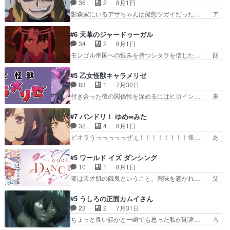
鬼龍院家から初めて学校に通う事にな… プレゼン
36
2
8月1日
は草なんよ。んで、あん… 今回からついにくれあ
ト攻撃ヤバすぎるwwwヴァイオレ… 玲夜さまサ
影森家にいるアサちゃんは擬態ツガイだった… ア
が探偵事務所の仲間に…
プライズの、これまでの柚子ちゃ… 玲夜から柚子
サが置かれた立場や気持ちを汲んで熱くな… 屋敷
へ17年分の誕生日&を未来に… 「​​13歳の柚子ちゃ
にアサはいなかった逆にガブちゃんはい… 影森の
#6 天幕のジャードゥーガル
んへ…もう中学生な… 梅原の人が18歳になるま
当主が際限なくツガイを増やせるのに… 今回はも
34
2
8月1日
での誕生プレゼン… なよなよした男（cv石田彰）
うガブちゃんさんの悲鳴にも似た怒… ユルと戦っ
モンゴル帝国への恨みを持つシタラを信じた… 回
梅ちゃんがた…
た時から伏線が張られていたのが… しかしアサ
想が淡々と語られるのだけどいつの間にか… オゴ
は、兄様に会いたいbotだと思… ツガイには優し
タイの妃になってもその心は晴れず、モ… ドレゲ
#5 乙女怪獣キャラメリゼ
い筈のガブちゃん、アキオの… 色々とひっかけが
ネの過去、宝石だった彼女が人になり… ドレゲネ
83
1
7月30日
あって、最終的に嫌な終わ… ゴンゾウが従える大
の過去、、辛かった、、あのジャタ… 年上旦那が
付き合った後の関係性を深めるにはヒロイン… 来
量のツガイに何事かと思…
良い人でも、女は宝石でただ笑っ… ダイルの儀式
夢ちゃんがキングコングなのいい味付けだ… ずっ
の神々しさたるや。一気に空気… ドレネゲの辛い
とメスってて何この可愛い生物。クラス… 付き合
#7 バンドリ！ ゆめ∞みた
過去には同情の言葉しか…シ… 奥様に悲しい過
い始めたら始めたでまた違った悩みが… と一歩ず
32
4
8月1日
去…萌え袖が可愛いね、と思… ドレゲネとシタ
つ踏み出す黒絵ちゃん微笑ま新汰の… ツインテー
ビオラうっっっっっぜぇ！！！！！！！！後… あ
ラ、2人だけの同盟が結成さ…
ルが可愛いお茶目な妹ちゃんです… しかも過去も
られちゃん、僕っ子になってから取り戻し… ビオ
重いんかいかつては自分に自信… リップを塗って
ラが悪魔すぎて気分が悪くなってきたこ… 声優ま
#5 ワールド イズ ダンシング
らっしゃるからかしらお顔が… 黒絵「怪獣に憧れ
とめました(７話まで)仲町あられ/… ビオラの策略
10
1
8月1日
るのはいいけど自分自身が… 素の自分はどちらな
がバッチリ嵌って最高wwwこ… 自信あれば評価
要は天才肌の餓鬼ということ。興味を惹かれ… 父
のかはまだ不明だが見せ…
なんて気にしないし、充実し… ・バーチャルだけ
の観阿弥と袂を分かった？鬼夜叉が田楽の… 猿楽
ど、みゅーたいぷ初ライブ… OPこんなんだっ
の鬼夜叉と田楽の増次郎。小さないざこ… 着眼点
#5 うしろの正面カムイさん
け？と思ったら歌唱シーン… の、らいぶシーン
は良くとも、先鋭的すぎるのか。芸能… 鬼夜叉は
23
2
7月31日
＿!!­­--­­--­… それだけでええやん！！しかし、ビオラ
石也と共に観世座をあとにし、三条… 観世座を離
ちょっと良い話かと一瞬でも思った私が間違… ろ
が仕…
れ、三条坊門御所で日々を送る鬼… 「お前(鬼夜
くろ首さんも油舐めてなかった？白雪碧さ… 今日