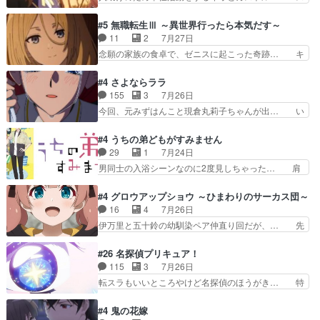
なおどろおどろしいエピソードあ… 気持ちよくし
ピカも大概怖がりだけど、カストルが更に… イオ
ようとしてるのはわかるけど。… 韓国ご自慢の俺
とカストルの共通点は、魔法の制御が出… 椋鳥の
#5 無職転生Ⅲ ～異世界行ったら本気だす～
レベのアニメ制作を日本に奪… 予言で正体がバレ
大群て…住民から迷惑がられてない？… キングコ
11
2
7月27日
る、もう騙し討ちは出来な… 村正の墓、アニメで
ングor進撃の巨人牡羊座のアルデ… スピカ・イ
念願の家族の食卓で、ゼニスに起こった奇跡… キ
見ると一杯で怖いな。ア…
オ・カストルという組み合わせ。… 有り余るパワ
スをせがむロキシーが可愛い過ぎ！妹達へ… エリ
ーが制御出来ない誰かの為に力… スピカの放り込
ナリーゼの悪魔の囁きwクリフとエリナ… 悪魔の
#4 さよならララ
みかたが雑になってきてるな… イキりカストルは
囁きやめてくださいwおい、1番重要… ゼニスも
155
3
7月26日
怖がりやったかあスピカな… 鏡の世界への突入と
感情が出てきてて良い方向に進んで… 第５話を
今回、元みずはんこと現倉丸莉子ちゃんが出… い
新たな依頼サブタイトル…
ABEMAで視聴しました。視聴に… クリフとエリ
や、これけっこうおもしろいかも知れん。… 王子
ナリーゼさんが夫婦になり、ノ… エリナリーゼ様
様とは...本当の愛とは...なんぞ… テンポの良いボ
#4 うちの弟どもがすみません
相変わらずで草ルディ君釣り… ルーデウスにシル
ケとツッコミで笑わせつつ、… この作品、ストー
29
1
7月24日
フィエットとロキシーとの… 離れ離れになったり
リーにも登場人物にも全く… 家で机に向かってる
男同士の入浴シーンなのに2度見しちゃった… 肩
別れがあったり絶望の大…
時の貧乏ゆすりとか、ラ… お姉ちゃんと話せ
ひじ張って素直に言葉が出てこない糸と源… 蛙を
た！！！！し、また1歩進… ヒメカの最後の言葉
散歩って逃げるよね！糸と類を助けよう… 類の面
#4 グロウアップショウ ～ひまわりのサーカス団～
に、ララは何を思うのだ… 息をするかのように3
倒見るのが1番大変そう糸は誰とでも… 源くんを
16
4
7月26日
話まで視聴。2026… ララの王子様探しが本格的
甘えさせるまでの糸と周りの出来事… 源くん、甘
伊万里と五十鈴の幼馴染ペア仲直り回だが、… 先
に動き出した回。…
えちゃうぞ宣言。思ったよりラブ… 糸ちゃんのま
週の雫スヴェトラーナ回に続き、今回は伊… い
っすぐな言葉、わたしも原作を… 主人公が当初の
や、これ素晴らしいコメディアニメだな。… 水着
#26 名探偵プリキュア！
目的を忘れてますますヤング… でも央太と親しく
回なのにビキニじゃない！これは時代背… 今回は
115
3
7月26日
するのは嫌。世話を拒んで… ゴメス（カエル）外
推しの吾野伊万里ちゃん担当回。これ… 伊万里さ
転スラもいいところやけど名探偵のほうがき… 特
で散歩させてたのか(*…
んの手品回であり水着回ね。瑞佳ち… 売り上げが
に板野サーカスはプリキュアで見れるとは… あん
上がっても借金返済へで何故か海… 父親のスパル
なはプリキュア仲間には自分が未来から… の活
#4 鬼の花嫁
タ教育のせいで瑞佳がヒモカス… 伊万里ちゃんの