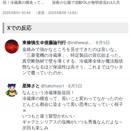
回！冷蔵庫の構造って… 深夜の公園で泥酔OLが無明逆流れ3人共
似… 桜子のお隣さんである北品川の登場、家電の… 冷蔵庫って進
2025/08/01 00:40
2025/08/06 14:50
化してんだな。生活に余裕がな… 最高酒クズ女が出てきたと思ったら
一瞬で出… 後半はまさかのムームーの恋バナ宇宙人でガ… 桜子は
金を回収するのに必死wちゃんと話が… 夜の公園で缶ビール片手にジ
Xでの反応
ョ◯゛ョ立ちし… 桜子さんの成長が恐ろしくて面白かったです…
東條慎生＠後藤論刊行
inthewall81
8月5日
金絡みで強かなところを見せてきたのは良いな。
「三菱電機の冷蔵庫」、特定製品の宣伝始まった。
真空断熱材で壁を薄くする、冷蔵庫全体が魔法瓶状
態ならなるほど保温性は高そう。これまではウレタ
ンで覆っていたのか。
星降さと
Satohosi1
8月5日
なんという冷蔵庫販促回！
冷蔵庫の構造って、長いこと変わってなかったのか
どんどん都会に染まって黒い思考になっていく桜子
ｗ
いつもと違う髪型かわいい
ギャグとシリアスの塩梅がいつも秀逸なんだよな～
次回も楽しみ