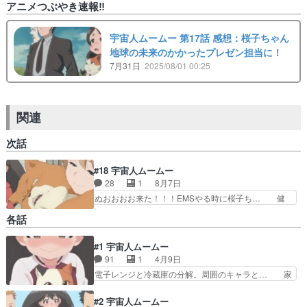
アニメつぶやき速報‼︎
宇宙人ムームー 第17話 感想：桜子ちゃん
地球の未来のかかったプレゼン担当に！
7月31日
2025/08/01 00:25
関連
次話
#18 宇宙人ムームー
28
1
8月7日
ぬおおおお来た！！！EMSやる時に桜子ち… 健
康を害さぬ程度に節制すればおのずと痩せ…
各話
EMS筋トレマシンの原理解説、医療・治療… ア
ルミ缶だと思って思い切り踏んづけたらス…
#1 宇宙人ムームー
EMSってアブトロニックのことか。桜子さ… 前
91
1
4月9日
回の緊迫感はどこへやら（汗）。彼女が出… モブ
がデブになる草っていうか公式でもモブ… そうそ
電子レンジと冷蔵庫の分解。周囲のキャラと… 家
ううまい話が転がっている訳もなく…… 桜子がム
電の知識で異星を救うって着眼点はまぁ悪… ・生
ームーのこと甘やかしすぎなのは今… 桜子は頭が
き残りのバカ宇宙ネコ、地球で学び直す… )だ
#2 宇宙人ムームー