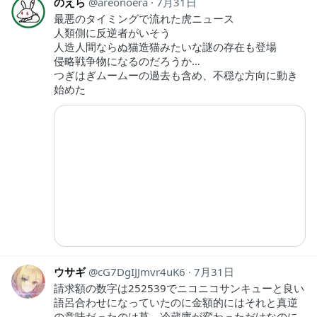
のえら
areonoera
7月31日
最悪のタイミングで流れた虎ニュース
人類側に反逆者がいそう
人造人間ならぬ猫造猫みたいな謎の存在も登場
侵略戦争物になるのだろうか…
つぎはぎムームーの過去も含め、不穏な方向に動き
始めた
ウサギ
cG7DgIJJmvr4uK6
7月31日
請求額の数字は252539でニコニコサンキューと良い
語呂合わせになっていたのに金額的にはそれと真逆
の意味だったのは草。冷蔵庫が変わっただけなのに