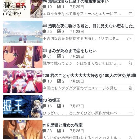
#4 最強出涸らし皇子の暗躍帝位争い
油を注ぐターニャの勝利軍… 犠牲を払っても良い
汗拭きそりゃいやだろwwバトー＆ト… イノセン
10
1
7月29日
ならお前たちが前線へ行… 戦闘がアッサリし過ぎ
スの元となった回だけど、ガイノイ… アダム・リ
エロイタチなんて事をフィーネとエリーにア… ア
じゃない？戦争がメイ…
ンクやジェイムスン(教授)型サ… アンドロイドも
ルも気付かなかった事を…フィーネは自分… モン
おっさんの汗を拭くのは嫌や… 押井守監督のイノ
スターを呼ぶ笛？黒幕は狩猟祭とは関係… 平凡な
#4 透明な夜に駆ける君と、目に見えない恋をした。
センスの土台になったエピ… コミカルなのにも慣
少女に見える眼鏡w眼鏡属性は持ち合… 神アニ
25
3
7月28日
れてきました。１話でし… ロボットの反乱は今と
メ、ケテーイ！「騎士狩猟祭、前夜の… フィーネ
不適切な言葉を指摘する鳴海も、1話では冬… か
なっては良くある話し…
がアルノルトに活躍してもらいたが… 第４話を
けると鳴海のやり取り微笑ましいw良い奴… どう
ABEMAで視聴しました。視聴に… 第４話、アル
接していいのかわからず戸惑うかけるも… 盲目だ
#4 きみが死ぬまで恋をしたい
とフィーネの２度目のデート出… マジできな臭い
と相手の表情も分からないからどう思… 今期のバ
64
3
7月28日
ぞ帝位争い。姉からの刺客を… ふぃーねと町の様
ックナンバーみたいなOPアニメ。… 初デートで
戦争で戦ってるシーンはあまりないとはいえ… 前
子を見に行ったら町中で窃…
冬月を笑わせようとする姿も冬月… 特に大きな事
回までにあまり見れなかったようなシーナ… ミミ
件やイベントが起きるでもなく… 初デートで冬月
の存在で揺らぐ14クラス約束された死… ミミの
#28 君のことが大大大大大好きな100人の彼女(第3期)
を笑わせようとする姿も冬月… 3話までは主人公
秘密をあっさり受け入れたのは拍子抜… 蘇生魔法
10
2
7月28日
がどうでもいいことでずっ… 花火購入に浅草へ…
って下衆い国なら進退窮まったら手… 蘇生魔法ヤ
今回はもうグダグダ言わずにステージを見た… 君
行き当たりばったり訪問…
バイけどミミいなかったら詰んで… アニメオタク
のことが大大大大大好きな１００人の彼女… 100
あるある：作中に花が登場する… ご視聴ありがと
カノ版ラブライブ！？こういうのは人… 俺、みん
#3 盗掘王
うございました！アリとセイ… ごめん、そういう
なのレッスン動画をDVDが焼きき… アナウンス
16
1
7月27日
話がしたい作品じゃないの… 第４話感想：その口
役で出演いたしましたみんなのア… 恋太郎ファミ
ひっどい、、、とにかくひどい原作が俺レベ… 一
止め効果あるかな？ミミ…
リーがガチでアイドルに挑戦！… ギャグギャグし
般人が巻き込まれることもあるのか結構面… 久野
くもド直球で泣ける回来たな… 【完全初見】100
美咲さんと言えば幼女！アイマスの市原… 遼河は
#16 黒猫と魔女の教室
カノGirlfrien… 『アイドル伝説恋太郎ファミリ
目的の為には人命も軽視するタイプの… 4つのス
33
1
7月26日
ー』にて「ア… 安木路佐ウル子役で出演いたしま
キルが揃う。広い墓を捜索中、遼河… 村正はそん
人助けのため奉仕活動をするイオとカストル… ス
したクォリ…