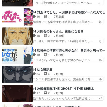
んの過去話も佳境…げに恐ろしいは人… 第５話感
ドラマ2期のボイスレコーダーや自白ゲーム… ヨ
に見えた。4話は過…
想：２人の過剰な貢ぎ物?の礼とし… 第５話感
コヤは人間の弱い所をつくのが抜群に上手… 昼の
想：姉のお誕生会にダラさんを招待… 部分的に時
国の奴らも馬鹿が多いが、夜の国も同じ… ご視聴
#4 対ありでした。～お嬢さまは格闘ゲームなんてし
系列が4話と入れ替わってるのね… こんなデカイ
ありがとうございました来週もよろし… 握った◯
16
1
7月28日
のどうやって運ぶんだよ！？姉… ダラさん、人型
治郎（中の人的に）仲間であるプレ… ヨコヤの頭
勉強嫌いでも集中すれば結果を出せる美緒が… 毎
形態にもなれるんか!?w髪…
の回転の速さと人間の心理を利用… 夜の国のヨコ
晩スト６対戦を楽しむ４人。だが、期末試… どん
ヤ支配がますますひどく……。… ヨコヤは飴と鞭
なゲームも相手が強すぎるとやる気無く… テー
#4 片田舎のおっさん、剣聖になるⅡ
で夜の国の独裁支配を強化、… やはりヨコヤいい
マ：テスト勉強と大会感想は、美緒がテ… すげー
18
2
7月30日
ですね。昼の国が勝てる流… 役で出演いたしまし
ーーーーーーーー良い……。女性声優… 深夜の格
おっさん、田舎に帰省する！時期も時期だし… じ
た。次回も緊張が止まり…
ゲー対戦よりテストの方がよっぽど… 真剣に授業
いさん、ベリル、副団長、年長者が強い順… 底知
を受けて、夜は珠樹の部屋で格ゲ… 来たる定期テ
れない爺さんには夢が詰まってると思う… クル
#4 転校先の清楚可憐な美少女が、昔男子と思って一
ストに向けて勉強会！美緒ちゃ… 受験勉強と戦闘
ニ、ヘンブリッツ、ミュイと一緒におっ… 帰省、
10
1
7月29日
の2択なら戦闘を選ぶ娘w美… 勉強嫌いでバトル
お供ヒロインはクルニ。順番的には確… 父親から
カラオケ行ってなんも歌わず帰るのかよハン… 春
を選ぶって、ひぐらしの沙…
手紙が来た。サーベルボアの退治の… ここでヘン
希ちゃんの私服、めっちゃ可愛いぞ！！！… どう
ブリッツくんが同行するのが変で… ・ベリル、実
やらあの女優さんが春希のお母さんのよ… 春希ち
#4 幼女戦記Ⅱ
家に帰ることに・ベリルはミュ… おっさんの親と
ゃん姫ちゃんに野菜の子も凄え可愛い… 隼人くん
84
4
7月29日
なるとお爺ちゃんだよね孫扱… ・ベリル、実家に
のスマホを買いに行ってたけど完全… 第４話を
コンコルド効果でまた泥沼化。無茶振りに奇… ル
帰ることに・ベリルはミュ…
U-NEXTで視聴しました。視聴… スマホを買うた
ーデルドルフ中将自らが行う煙草と葉巻は… ブロ
め、都心で待ち合わせをした… OP曲きっかけで
グを更新しました!!宜しければ、是非… 計画通り
#4 攻殻機動隊 THE GHOST IN THE SHELL
見始めてたけどなんだかん… いきなりシリアス展
にはいかないね笑やり遂げた(ほぼ… 今回もター
17
2
7月29日
開ぶち込んでくるじゃん… 春希の家庭事情は複
ニャに不都合なことがあったりし… 白髪の男性が
殿田みたいになっちゃった人って結構会社に… バ
雑。食事とか隼人が親身…
語った家族を失った喪無感が、… 連邦に対して有
トーがカッコいいと思ってたら、トグサが… あの
利な講話条件を引き出すため… コンコルド効果に
見た目もうただのロボでしかないんだよ… 俺らの