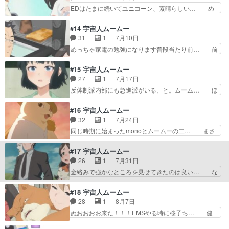
をノックアウト面白かった（漫画で… サマーセー
EDはたまに続いてユニコーン、素晴らしい… め
な雰囲気から急進派の奴が地…
ター剥ぎ取られてナイスバディな… 桜子､学校辞
ちゃくちゃおもしろかった。鮫洲さん、出… 文化
めてパ〇活始めるってよムーム… ありがとうござ
祭楽しめてよかったね！さくらこ実家の… やっぱ
#14 宇宙人ムームー
いましたサブタイ通り全員「… またハラスメント
全体的に懐かしい感じのアニメEDめ… アニメオ
31
1
7月10日
やってる...。ハラスメ… 急進派の襲撃後とエレベ
リジナルで、「おっ」ってなった（… 新OPはガ
めっちゃ家電の勉強になります普段当たり前… 前
ーターに閉じ込めら…
ラっと変えて来たなぁ声は好きだ… 2025春アニ
回みたいな勢いのあるギャグ回からこうい… ババ
メのはなし1古くさく感じら… ミスコンて優勝す
ア言うなｗシェパードの顔悪ｗオーブン… 母星が
#15 宇宙人ムームー
るとストーカーされるのか… 大学の文化祭のミス
滅亡したネコ型宇宙人が 文明復興の… しかも、
27
1
7月17日
コンに、桜子も参加する… っつーか2クールだっ
ためになるハナシだった。この回は… 今回は家電
反体制派内部にも急進派がいる、と。ムーム… ほ
たんか。ちょっと雰囲…
とお年寄りの話だったんだけど、… 2クール目に
んとおもしろいな、このアニメ。Aパート… 続い
入ってOPEDも一新。主人公… 本来の家電ネタに
ていて「ふふっ」ってなった。天空橋の… 学生運
#16 宇宙人ムームー
戻してきた。穴守もこうい… シベリアは人類は存
動はじまった。熱中症で人が運ばれた… 人類がギ
32
1
7月24日
続すべきか判断する役割… 前半､GPSの仕組みを
リで制御できる爆弾だと思え。安物… Aパートは
同じ時期に始まったmonoとムームーの二… まさ
知ろう！いっちに､…
笑ゥせぇるすまんのパロディが面… 授業中の大学
か探偵に続いて1週間に2度もポケモン… 桜子ち
の教室が、高温多湿で生徒達が… 前半､クーラー
ゃんにあんなこと言われたら自分なら… ポケGO
#17 宇宙人ムームー
や扇風機etc･･･！これ… ムームーも基本はいつも
とかドラクエウォークとか流行りは… 今回は桜子
26
1
7月31日
通りだったけど、と… 先週土曜から今週金曜まで
ちゃんとムームーお当番回だね天… 位置情報ゲー
金絡みで強かなところを見せてきたのは良い… な
で一番面白かった…
ムはボクもハマりがちなので教… 猫繋がりのAB
んという冷蔵庫販促回！冷蔵庫の構造って… 深夜
パートだったな。monoと… 猫クエの猫がポリゴ
の公園で泥酔OLが無明逆流れ3人共似… 桜子のお
#18 宇宙人ムームー
ンみたいｗ桜子、そんな… 最後の寅さんワロタ。
隣さんである北品川の登場、家電の… 冷蔵庫って
28
1
8月7日
確かに「さくら」だし… 位置情報探索ゲームにハ
進化してんだな。生活に余裕がな… 最高酒クズ女
ぬおおおお来た！！！EMSやる時に桜子ち… 健
マる桜子ちゃんかわ…
が出てきたと思ったら一瞬で出… 後半はまさかの
康を害さぬ程度に節制すればおのずと痩せ…
ムームーの恋バナ宇宙人でガ… 桜子は金を回収す