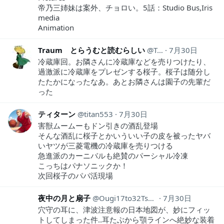
帝乃三姉妹は案外、チョロい。5話：Studio Bus,Iris
media
Animation
Traum とらうむと読むらしい
Traum1
7月30日
冷蔵庫回。お隣さんに冷蔵庫などを売りつけたり、
過激派に冷蔵庫をプレゼンする桜子。桜子は随分し
たたかになったなあ。あとお隣さんは園子の先輩だ
った
ティターン
titan553
7月30日
害獣ムームーもドン引きの酒乱登場
そんな酒乱に桜子とかいういい子の皮を被ったヤバ
いヤツが三菱電機の冷蔵庫を売りつける
急進派のカーニバルも絶賛のパーシャル冷凍
こっちはパナソニックか！
次回桜子のパパ活現場
夜中の月と扇子
Ougi17to32Tsuki
7月30日
穴守の耳に、津波注意報の日本地図が、妙にフィッ
トしてしまった件‥耳たぶから顎ラインへ絶妙な装着