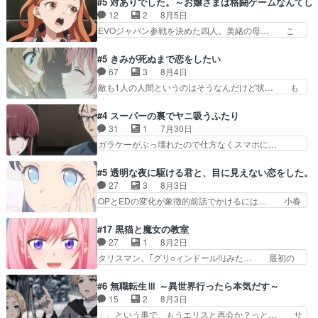
#5 対ありでした。～お嬢さまは格闘ゲームなんてし
primevideoで視聴しまし… 前回同様『イノセン
ット・ウィズ展開アツいな「騎士狩猟… 麦茶どこ
12
2
8月5日
ス』を含む押井・神山版… 第５話「EPISODEラ
ろかタイトル通り麦茶の出涸らしぐ… 第５話を
EVOジャパン参戦を決めた四人。美緒の母… こ
ストの母親の気持…
ABEMAで視聴しました。視聴に… 復讐に燃える
の作品に唯一足りないと思ってた(無くて… 見た
吸血鬼兄弟の弟ですいいキャラ… クリスタ皇女
目は気品溢れてるのに中身は…美緒ママ… テー
#5 きみが死ぬまで恋をしたい
が“萌え”なのでこの娘が皇帝… ウサギ好きそうな
マ：格ゲー大会に行くには？感想は、美… 大会を
67
3
8月4日
王女殿下がかわいい。幼馴… ついに始まった狩猟
前に格ゲー熱が高まる一方、百合の本… 東京で開
敵も1人の人間というのはそうなんだけど状… も
祭。エルナの活躍で上位…
催される格ゲー大会に参加すること… Japanに向
う着れないからってどういう意味だろうな… ミミ
けて外泊届にサインをもらっ… 長崎から大会のた
を人間に戻して欲しいでも自分達が代わ… ご視聴
#4 スーパーの裏でヤニ吸うふたり
めに東京へ!/でも観光よ… 旅の支度全部やってく
ありがとうございました見るたびに切… 誰かと思
31
1
7月30日
れる先輩、なんだかん… 第５話をｄアニメストア
ったらちゅー先輩か。しれっと相方… 第５話感
ガラケーがぶっ壊れたので仕方なくスマホに…
で視聴しました。視…
想：コ□した相手にも家族や…､戦… つらい回
佐々木さんとは同い年くらいに思ってたけど… や
だ……つらすぎる……。エスタ先輩… 今週のシー
はり出オチ感が否めず、エピソードの打率… 田山
#5 透明な夜に駆ける君と、目に見えない恋をした。
ナとミミも可愛かった2人の関係… 確かに相手に
さんが佐々木さんに沼っていく…こんな… 佐々木
27
3
8月3日
も家族や大切な人はいるけど、… 白シャツが作業
さん、腕フェチなんですね笑最近まじ… 佐々木が
OPとEDの変化が象徴的前話でかけるには… 小春
着みたいなもんなんですかね…
ガラケーからスマホに変えるって、… もうドラマ
の透明なモヤのかかった世界。どんな女… そう
版孤独のグルメファンコンテンツ… 「お腹冷えち
か、こんな風に見えてるのかぁ。かける… 完全な
#17 黒猫と魔女の教室
ゃわない？佐々木さんの優しさ… 先行で見た時よ
両片思いになりましたねぇ…OPとE… 余計な物
27
1
8月2日
り2人のやり取りに癒しを感… ABEMA版の7〜8
は描かず白く靄がかった小春ちゃん… 光も感じな
タリスマン、｢グリ○ィンドール!!｣みた… 最初の
話佐々木が実年齢以上…
い完全な盲目なんやね…おめかし… 母役に能登さ
障害ゴーレムを全員で力を合わせて倒… アリアは
んって禁じ手使ってきたー！E… 今回は小春視点
ホントスピカが大好きだよね。ツン… 一等級ポテ
#6 無職転生Ⅲ ～異世界行ったら本気だす～
も描かれていて良かった本当… 股に海豚を挟み水
ンシャルのアリアちゃん可愛くて… そういや、ア
15
2
8月3日
上バスでの会話を反芻…恋… OPEDとも無人バー
リアは能力は最上級のくせに、… とうとうアリア
」、という事で、もうエリスと再会か？っと… サ
ジョンから主人公２人…