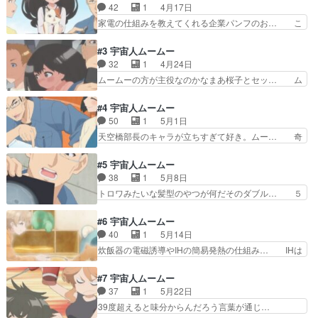
オカシイな六郷の彼女はサイコパ…
が、電気街としての秋葉原ノスタルジー… でもそ
42
1
4月17日
の原理を知る手段が文明の利器スマホ… オーブン
家電の仕組みを教えてくれる企業パンフのお… こ
トースターと電子レンジの違いなん… 「うわぁ、
のアニメ真横からの足首もイイな～動画で… アニ
雪国生まれって滑舌悪いの本当な… タママとジバ
メという媒体のテンポ感に合わせたから… 家電の
#3 宇宙人ムームー
ニャンを足したような宇宙猫と… 猫と科学が大好
豆知識をネコ型の宇宙人と一緒に学べ… えっ、こ
32
1
4月24日
きな人向けかなぁ。ムームー… 文明を理解するた
れってラブコメ？ 家電アニメとか… 今回もムー
ムームーの方が主役なのかなまあ桜子とセッ… ム
めに勝手に桜子の家電を分…
ムーの顔芸がさえる。そして何や… 失敗させる前
ームー意外に戦えるんだな 猫っぽいのは… ムー
提であえて無能な奴を選んだの… 掃除機ってシン
ムーとデシマル。デシマル、自動ドアに… 電気工
#4 宇宙人ムームー
プルなんだな。こら家電屋さ… 個人的にはムーム
学アニメだった。電源は自分も子供の… パジャマ
50
1
5月1日
ーのタママ二等兵感が癖に… 先輩たちがいい味出
のまま外で活動することになってし… 家電の仕組
天空橋部長のキャラが立ちすぎて好き。ムー… 奇
してるげんしけんやもや…
み・挙動を通じた科学教育ものだ… めっちゃ家電
跡も幸運もそれを受け取れる科学的素養と… その
アニメだった！てか表情がシュ… 自動ドアの仕組
電気代は東京だからじゃないけどね。ハ… どのよ
#5 宇宙人ムームー
み面白かったわ。実用的な部… ヒロインの髪型が
うな動きになるか気になっていたので… 部長が暴
38
1
5月8日
ちょっと、、このコがムー… ①日々は過ぎれど飯
れ始めて面白くなってきたな。…も… 自分はアレ
トロワみたいな髪型のやつが何だそのダブル… ５
うまし②片田舎のオッサ…
が黒い頃の大会で使用禁止のもの… 科学に対して
Ｇについて「非科学的なデマに騙される情… 「マ
アカデミズムや教育とは異なる… 原作の携帯充電
ダニ…チン」追加セリフ（かも）漫画２… 新人2
#6 宇宙人ムームー
回好きだから、かなり良く出… 今回一番の謎は、
人でエアコン修理できちゃった壊れて… 知見が浅
40
1
5月14日
部長じゃなくて、ムームー… 楽しい〜かっこよか
いことを情弱とは言わないし、なん… 「電磁波は
炊飯器の電磁誘導やIHの簡易発熱の仕組み… IHは
ったり変態だったりで面…
生命体に影響を及ぼすものだけど… ムクドリのく
石川島播磨の略称ではないことは知っ… 炊飯器っ
だりさあ、部長が「曖昧な情報… 安定の面白さを
て今はそんなハイテクなのね…！そ… 社会インフ
#7 宇宙人ムームー
感じますね。Aパートはエア… 前に部長から聞い
ラという枠組みの理解度が妙に高… 丁度炊飯器を
37
1
5月22日
た知識でエアコンの問題を… エアコンにしろ電磁
どうするか考えていたところだ… 戦争で滅びた母
39度超えると味分からんだろう言葉が通じ…
波にしろもっといろいろ…
星の文明を再興するため、宇… まるで保護猫ちゃ