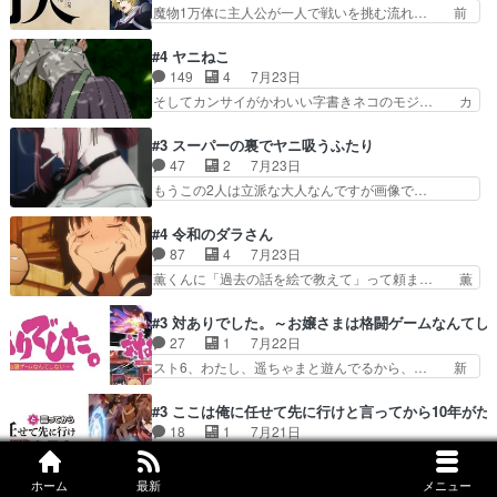
王国ホーバン領を訪れたアーク一行… 1期に引き
魔物1万体に主人公が一人で戦いを挑む流れ… 前
き虫メイドが僅か3…
続き２期にも出演させていただけ… 1期の頃から
半は魔族へ恨みを持つだろうパルナの強い… 両親
思ってたんだけどヒロインのエ… 依頼を受けて問
を魔物と人間に殺された鏡の生い立ち。… 勇者た
#4 ヤニねこ
題解決特筆する事は無いが、… 今週もありがとう
ちを信じてアリスを預ける、鏡を信じ… 勇者パー
149
4
7月23日
ございます耳がヒクヒクな… 時計台に登ってるの
ティが仲間になった！？会話が通じ… 鏡の過去、
そしてカンサイがかわいい字書きネコのモジ… カ
見ると挟まれないか心配…
辛すぎて胸が苦しくなりました…… 最初、勇者パ
ンサイねこさん、魅力的な姿と表情が可愛… お前
ーティは対話すら拒んでいたが… ちょ、またタカ
は『ちんこ』によってリミッターが外れ… 今回は
#3 スーパーの裏でヤニ吸うふたり
コちゃんの性別が間違えられ… 鏡の両親がモンス
汚い要素あまりなく普通にギャグアニ… あとアイ
47
2
7月23日
ターと人間にそれぞれ命を… 胸が苦しくなるほど
キャッチが釈迦だったの本当に最高… まー、今回
もうこの2人は立派な大人なんですが画像で…
鏡くんの過去がとても残…
もコンプライアンス違反にどこま… 達郎のオチに
色々と察して見守る店長さすがです。そして… こ
は笑った慣れてくるとオチの出… 「君が下品なア
こ叡智でセクシー！ミストふっかけて嗅ぎ… あい
#4 令和のダラさん
ニメが好きでも大丈夫だよ」… あんな事こんな事
かわらず山田さんと田山さんが同一人物… 今さら
87
4
7月23日
いっぱいさせられちゃうこ… 妹ネコちゃんのバー
だけどずとまよのOP合ってるね。首… 佐々木と
薫くんに「過去の話を絵で教えて」って頼ま… 薫
ガーにタバコ入ってるの…
田山さんにロマンスの香りが漂って… 佐々木さん
にとってダラさんはもう一人の…おっぱい… 遂に
と田山さんのやり取り見てるこっ… 二人の関係が
シリアス展開になるかと思ったら全然そ… 薫が通
#3 対ありでした。～お嬢さまは格闘ゲームなんてし
「ただのヤニ仲間」から「ちゃ… 田山から消臭ミ
うは応神町立応神北小学校一方、日向… 思ったの
27
1
7月22日
ストを戴いてお礼返しをして… からかったつもり
と違う刺客出てきたwwただ関西弁… とエピソー
スト6、わたし、遥ちゃまと遊んでるから、… 新
なのに、思いもよらない佐…
ドの進みにおどろくけど、気持ち… ①作文の定番
しく先輩キャラが対戦相手として増えたこ… ま
「将来の夢」地元志向が強くな… さすがにてこ入
ぁ、こんな都合よく格ゲー女子が集まるか… 規律
#3 ここは俺に任せて先に行けと言ってから10年が
れしてきた。ミステリアスな… 弟くんから昔の話
違反は許さない人かと負けず嫌いの可愛… 何かに
18
1
7月21日
を絵に描いて！と言われた… 神をも恐れぬ姉弟と
一生懸命になっている女の子はかわい… 先の一件
セルリス、思い込みが激しくて草でもめっち… わ
ダラさんのコメディかと…
で綾と美緒は親しくなる。厳しい寮… 体育会系み
ーい、可愛い男の子キャラが出て来た～♪… 隠し
ホーム
最新
メニュー
たいな点呼が行われるお嬢様学校… ３話、このタ
子前提から離れないセルリスちゃんゲル… 顎ヒゲ