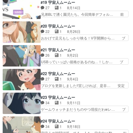
EMS筋トレマシンの原理解説、医療・治療… ア
#19 宇宙人ムームー
るのに必死wちゃんと話が… 夜の公園で缶ビール
ルミ缶だと思って思い切り踏んづけたらス…
27
1
8月14日
片手にジョ◯゛ョ立ちし… 桜子さんの成長が恐ろ
EMSってアブトロニックのことか。桜子さ… 前
兄弟BLで湧く園児たち。今回簡単デフォル… 前
しくて面白かったです…
回の緊迫感はどこへやら（汗）。彼女が出… モブ
半は天空橋さんの桃太郎でむちゃくちゃ笑… 天空
がデブになる草っていうか公式でもモブ… そうそ
橋の少年時代をあやひーが演じていて、… 竹は縦
#20 宇宙人ムームー
ううまい話が転がっている訳もなく…… 桜子がム
に切るのはナタでいけるだろうけど横… いやー、
22
1
8月26日
ームーのこと甘やかしすぎなのは今… 桜子は頭が
神回だったな今回。Aパートのウザ… ストローベ
おかげで足元もしっかり映る！V字開脚から… ブ
オカシイな六郷の彼女はサイコパ…
イルとはまたマニアックな。Hi… 前半､昔話を園
ログを更新しました!!宜しければ、是非… 排便こ
児に聞かせよう！もっともメ… 生意気な園児たち
とうんこの話を真剣にしててよかった… ムームー
#21 宇宙人ムームー
との大人気ない言い争いが… サブタイの元ネタ
たちは光合成しているから排泄はし… いつもエン
26
1
9月2日
ぁ！！オチは想像できたけ… 今回は天空橋部長の
ディングはカットされてしまうの… タンクレスト
USBっていっぱい規格があるのね…！しか… ブ
お当番回なのかな今まで…
イレってそういう仕組だったの… どちらも人のデ
ログを更新しました!!宜しければ、是非… USBが
リケートな部分にかかわるエ… 下級生組と猫だけ
出る前の混沌とした端子たち、あっ… 俺もＵＳＢ
#22 宇宙人ムームー
で終わったし。しかし薄暗… この作品のたち汚れ
は3.0から付いていけない最近… USB-Aの装着す
27
1
9月4日
役を担いすぎだろｗウ◯… 親父ギャグは意味不明
る時の感じが合体感あっ… どんどん面白くなるな
ブログを更新しました!!宜しければ、是非… 安定
だけどw安全の確保さ…
あ天空橋と園子の関係… 演出になっていました
しておもしろいな。家電の歴史とか家電… 初代
ね。トイレの美輪が、… この作品毎回笑える所あ
iMACハードオフでジャンクで400… の作画、か
#23 宇宙人ムームー
って凄いと思う。マ… と防災グッズの話もよかっ
っこ良かったb次回、ドクターオ… レトロブーム
34
1
9月11日
たんだけど、各キ… 部長小町ペアはしっかり尻に
回、ムームーが文化を語ると重… レトロ家電の話
ゲームウォッチまだうちのやつ現役だわwレ… ブ
敷かれる形で成…
は、日本の家電の歴史をたど… 多浪多留老け顔ス
ログを更新しました!!宜しければ、是非… 薄暗ス
トーカーおじさんこと天空… 温故知新アニメーシ
ポットで拘束される鮫洲さんUchu… 家電説明に
#24 宇宙人ムームー
ョンで素晴らしい。そし… レトロ家電に求められ
ギャグやラブコメ、そしてストー… 話を終わらせ
34
1
9月18日
るのは歴史的価値じゃ… Z世代だからウォークマ
るためにやってきたオクタルが… 月が落ちてく
宇宙人の戦闘頑張ってる。人を一定方向に動… AI