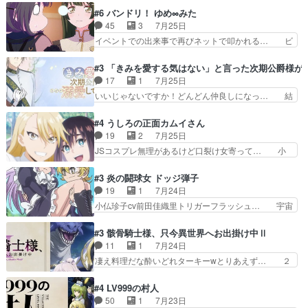
うなってる笑目力が強すぎて睨ま… ときメモ画面
か好きになれんキャラだなぁ作品もイン… 相変わ
#6 バンドリ！ ゆめ∞みた
からのいらすとやは草だった。… 今回は亜也子回
らず生物学者には見えないわね響野君… 正体を知
45
3
7月25日
でしたね頼もしさと乙女らし… 貞宗、キモいギョ
らないのにどちりも肯定してくれた… 黒絵がハル
イベントでの出来事で再びネットで叩かれる… ビ
ロ目としか思ってなかった…
ゴンになっても、南を助けて大事… OPにデスボ
オラの次の一手が動き始めました。それに… ビオ
入ってるのは黒絵がデスメタル… 黒絵が男で唯一
ラがまじで何がしたいかわからん！先生… 陰キャ
#3 「きみを愛する気はない」と言った次期公爵様が
心を許す、母の友達である光… 黒絵の可愛さレベ
の間合いにスルっと入ってきて相手の… ビオラが
17
1
7月25日
ルが止まらない。南くんと… 黒絵の母とのやり取
都子さんを籠絡しに来ててやばいぞ… マネージャ
いいじゃないですか！どんどん仲良しになっ… 結
りでエヴァの加持さん思…
ー現実版初登場！バレーボールに… 藻掻きながら
婚初日で君を愛する気はないものはやはり… 今期
前に進もうとするあられと律少… ビオラスマイル
の恋愛系で1番これが好き。愛する気は… 今晩
#4 うしろの正面カムイさん
で相手の緊張を解く相手の共… たまったアニメ
は、2130頃からシンデレラガールズ… 公爵の妻
19
2
7月25日
50本だってｗ今日も帰った… マネージャー実在
なのに着てる洋服がシンプル。テー… まあ、これ
JSコスプレ無理があるけど口裂け女寄って… 小
した大逆風のハズなのに全…
は見なくていいな。むしろ判断が… 自分でも気づ
学生コスには無理あるぞ。そのベットの下… シヅ
くほど嫉妬してる様子は可愛い… 次期公爵様がな
カちゃんがヤバすぎてボキキしそう(ぇ… 口裂け
#3 炎の闘球女 ドッジ弾子
ぜかヒロイン化していますデ… 【今夜のアニメA
女って人を襲うって知らなかった…ポ… そのスタ
19
1
7月24日
は…】前向き没落令嬢×こ… 「ぼやっとしてたら
イルで小学生ファッションは口裂け… 相変わら
小仏珍子cv前田佳織里トリガーフラッシュ… 宇宙
菜園の領地の外まで開墾…
ず、尺の都合なのか原作漫画の細か… 除霊士カム
背景でナレが始まり音楽が1本引きギタ… 珍子を
イと助手シヅカのエッチで笑える… 今回はかつて
いたぶってるのか！？Cパートで懐か… 普通にド
#3 骸骨騎士様、只今異世界へお出掛け中Ⅱ
昭和キッズを恐怖のどん底へ突… 現代で有名な口
ッジが激アツ。いや羽仁衣が初めて… 優谷優の声
11
1
7月24日
裂け女登場！お市ちゃん、ポ… ろくろ首の除霊シ
優に「ちんこ」って言わせてて興… 珍子ちゃ
凄え料理だな酔いどれターキーwとりあえず… ２
ーン「悪霊退散」のパチン…
ん………！！！！？！先週に引き続… これは意図
期第３話感想：まさか最初に出て来た兄妹… 妹想
的に1～2話でスルーしたことだ… これは本作に
いの良いお兄ちゃん！！現場も楽しかっ… 第３話
#4 LV999の村人
限ったことでなく、最近のアニ… 東山朱莉
をｄアニメストアで視聴しました。視… ローデン
50
1
7月23日
（AkariHIGASHIYAM… こんなに可憐で可愛い泣