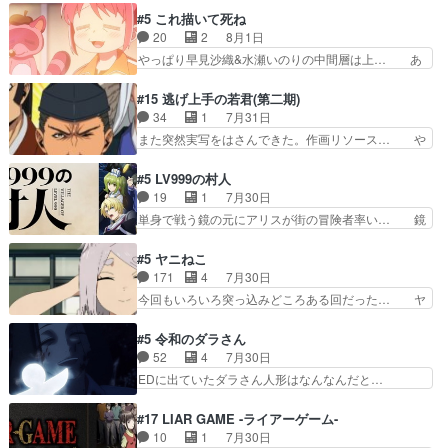
叉)が凄いのではなく客が凄い… 田楽と猿楽の獅
も1日お疲れ様でした～───昨晩～今… 幼女に拾
#5 これ描いて死ね
子舞勝負。鬼夜叉は猫の動き… 登場人物の我が強
われたお市ちゃんの恩返し。化け猫… 役にて出演
20
2
8月1日
い。新しい獅子舞に拘って… 第５話を
させていただきました。ジョアン… トイ・ストー
やっぱり早見沙織&水瀬いのりの中間層は上… あ
primevideoで視聴しまし…
リーみたいな始まり。流石に除… 猫相手になんで
れ光って漫研入ることになってたんだっけ… 登場
そんなに…と思ったらそうい… いつもと違って少
人物が増えてわいわいしたところが好き… 初コミ
#15 逃げ上手の若君(第二期)
し良い話化け猫は油が好物… 今回はあかやし1体
ティアで２０冊刷りは妥当だよね。俺… 藤森さん
34
1
7月31日
のみで15分。金持ちの… 今更だけど霊が性行為
のママ向けの漫画で、また涙腺が⋯… 〜漫画に
また突然実写をはさんできた。作画リソース… や
で祓えることは何とな…
「想い」をこめよう｣娘に漫画であ… 何回この作
るべきことが逃げる事と分かると水を得た… 30
品に泣かされるのだろう。光が藤… ホテル泊まっ
歳まで童貞だと魔法使いになれるという… こっち
#5 LV999の村人
てコミティアっていいなあ。同… コミティア参加
の諏訪の三大将もまたクセが強いw色… 頼重が完
19
1
7月30日
のしおりを徹夜で作る先生(… お母さん、娘にあ
全にブレーンだよね毎回敵キャラが… 弧次郎「欲
単身で戦う鏡の元にアリスが街の冒険者率い… 鏡
んな漫画描かれたら泣いち…
を我慢して強くなれるなら大飯食… 変化球な演出
浩二はゲーム世界に飲み込まれた転生者と… みん
も交えながらの状況説明が本当… LOで参加させ
なががんばってくれたアリスの父ちゃん… 成長限
#5 ヤニねこ
ていただきました！最終的に… この高らかなDT
界が999である村人と定めた上位存… 大規模バト
171
4
7月30日
宣言、合田一人に通じるも… この作品は近年稀に
ルシーンなのに会話してばっかり… やっぱり勇者
今回もいろいろ突っ込みどころある回だった… ヤ
見るおっさんキャラの充…
より強かったか笑統率力LV9… 普通の人間の親子
クのクワガタ取りの話が尋常じゃない雰囲… 妹子
やーん総務課長と娘の女子… これがこの世界の仕
ちゃんの恋愛話をしたり、タバコを生産… ここう
#5 令和のダラさん
組みか‥Lv200帯の… そのために役割を超越する
っすら思ったことズバリ言ってくれて… おかし
52
4
7月30日
者の出現させるた… アリスのお陰で他の勇者達も
い、さわやかだ 世話好きの陰に支配… ヤクねこ
EDに出ていたダラさん人形はなんなんだと…
共闘してくれ魔…
のクワガタ取りの話見て切なくなっ… 普段は選別
『ダラさんと呼ぶ者が生まれた日』をダラさ… 陰
された4～600レスを2,30… 隠し方が密売人のそ
惨な過去がきっちり現代に継承されている… ダラ
#17 LIAR GAME -ライアーゲーム-
れww唐突な作画力の正… なんか今日はかなり一
さんと姉弟の母との出会いの話やはりダ… ダラさ
10
1
7月30日
瞬で終わっちまったっ… 先週と比べてまだまとも