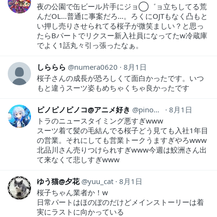
夜の公園で缶ビール片手にジョ◯゛ョ立ちしてる荒
んだOL…普通に事案だろ…。ろくにOJTもなく凸もと
い押し売りさせられてる桜子が微笑ましい？と思っ
たらBパートでリクスー新入社員になってたw冷蔵庫
でよく1話丸々引っ張ったなぁ。
しららら
numera0620
8月1日
桜子さんの成長が恐ろしくて面白かったです。いつ
もと違うスーツ姿もめちゃくちゃ良かったです
ピノピノピノコ@アニメ好き
pinopinopino369
8月1日
トラのニュースタイミング悪すぎwww
スーツ着て髪の毛結んでる桜子どう見ても入社1年目
の営業。それにしても営業トークうますぎやろwww
北品川さん売りつけられすぎwww今週は鮫洲さん出
て来なくて悲しすぎwww
ゆう猫@夕花
yuu_cat
8月1日
桜子ちゃん業者か！w
日常パートはほのぼのだけどメインストーリーは着
実にラストに向かっている