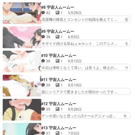
あ、割と下の話もある話だったのね。と思い… 物
んみたいなデシマルがまた… 結局のところ当初の
語が再構築されていて、面白かった（：A… 「人
#8 宇宙人ムームー
ノリ（ムームーと家電蘊… 猫成分多めだと当たり
は見た目で判断してはいけない」とか「… 鮫洲さ
42
1
5月29日
回な気がする。ムーム… やはり良くできた作品だ
んと打ち解ける展開は良いんだけど、… 呪いの
洗濯機の構造とコンセントの知識を教えてく… 安
と思わされました。…
◯◯ステ…ここ一応都内（非都区部）… 薄暗い女
定して面白いです。本当にこの作品は部長… おど
が主人公に？背景は判ったが…宇宙… 某ゲーム機
ろおどろしい題字。園子と友人と猫の小… Bパー
#9 宇宙人ムームー
のスロットインの飲み込みの話や… AVの話とか
トで、デシマルが部屋に運ばれるシー… 布地の強
38
1
6月5日
排卵日の話とかしててガチで大… いいね、どんど
度に気づかないとは、理系失格よ。… 家電の説
モザイク掛ける気ねぇｗホント、このアニメ… モ
ん馴染んでくる。猫が当たり…
明、自分は元々そういうのに興味が… 男衆内部で
ブ不良（CV ？？テレビの音声（CV … 電気代は
ありがちな「イケメンは何やって… まじで男衆が
助かるけど…修繕費は？というかし… 宇宙人は堕
#10 宇宙人ムームー
全員最悪すぎて、これ何か仕掛… 「鶴見は女越し
落しました大事な何かを学びまし… 今までは、ム
36
1
6月12日
にレンジを使う」と揶揄され… 治そうとして何か
ームーの秘密を自分しか知らな… 猫型宇宙人同士
今日は薄暗くなくて良い、は笑うよ。映えの… マ
資格がいるらしくで治さな…
で顔見知りなんだったら最初… 穴守とかいう男が
ジで今期のダークホースや！！OPもED… なんか
家を訪ねてきたの、公務か… さすがにムームーに
めっちゃ高そうなマンションに住んで… なるほ
#11 宇宙人ムームー
腹立ってしまったな。電… 地球人の文化に染まっ
ど、実家が家電屋だから知識豊富と。… コーヒー
39
1
6月19日
て堕落したムームー…… ムームーの駄々っ子は見
メーカーが自動で動く！掃除機が自… 、天空橋の
急にシリアスで驚きましたが面白かったです…
てられないなｗ桜子…
一連の流れ（第８話）が使われて… 鮫洲さん最初
「継ぎ接ぎムームー」「暗殺部隊のサイコ野… 花
はなんか嫌な感じなんだけど話… ペルチェ素子を
粉症つらいですよねそんな空気清浄機で楽…
#12 宇宙人ムームー
解説する鮫洲wwwこいつは… ここ数話で急にム
JAXAのまわしものだったマイナスイオン… ）＆
35
1
6月26日
ームーがクソボケカスって… 鮫洲さんはなんであ
バトル有りでビックリ。ただ総理周辺の… 急に生
テンポ遅いなと思ったら2クールアニメっぽ… 今
んなにアキヒロに執着す…
命の危機を感じる話で凄いな。ムーム… ついに過
ではほとんどみないマンガン電池。アルカ… 相変
激派だか急進派の宇宙人が侵略…っ… 少しシリア
わらず踝も影の付き方も細かく丁寧で見… サマー
#13 宇宙人ムームー
スになったことでハラスメントが… 急進派が地球
セーターはダメになったけどちゃんと… ムームー
37
1
7月3日
を攻めてきた～。ムームーって… 今までの穏やか