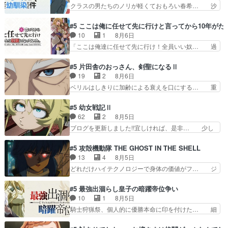
これで一区切りかなギャグも面白い… ガンガガン
クラスの男たちのノリが軽くておもろい春希… 沙
ノ島で、朝日を眺めな…
♪薫がなんかしっかり歌ってロマ… 姉巫女の誤
紀は隼人への片思いを拗らせているタイプ… みな
算、クソみたいな嫉妬の末路よ。… 私、そんなに
もちゃんが透けブラしててびっくりして… レベル
#5 ここは俺に任せて先に行けと言ってから10年が
日頃からガンガン言うてないで… このアニメはど
のキャラが登場。相変わらず顔や体の… 隼人が春
10
1
8月6日
こに行くのだろう、面白すぎ… 姉のした事はただ
希の級友を巻き込んだイジりに動じ… 第５話を
「ここは俺達に任せて先に行け！全員いい奴… 過
単に一族を絶滅させただけ…
U-NEXTで視聴しました。視聴… ラブコメで天然
去、あとを託したロックが今、2人にあと… 木下
ジゴロというかナチュラルヒ… みなもと仲良く話
鈴奈（@0suzuna0）が【マリー… 村ごと乗っ取
#5 片田舎のおっさん、剣聖になるⅡ
す隼人を見てなぜか不安に… 無理なダイエットは
られてたら流石に気付かないか… 《漫画版少し読
19
2
8月6日
禁物だけど、なかなか結… 「これからもお手入
んだことある》エリックとゴ… ロックは敵に容赦
ベリルはしきりに加齢による衰えを口にする… 重
れ、がんばりゅ」ありが…
無くブスっといくから気持… 勇者パーティー再結
ねた歳のせいにしていた限界を超えて命の… いい
成して先にいけで激アツ… 爆縮、幻覚、主人公結
んじゃないですか。魔物の群を発見した… アマプ
#5 幼女戦記Ⅱ
構エグいことするよな… ねぇ猫耳ガール、敵の根
ラにて視聴終わり！サーベルボア討伐… を言い訳
62
2
8月5日
城に乗り込む事を同… 世もや替えが利くと復活P
にしたくないものですねwボア狩り… 先生として
ブログを更新しました!!宜しければ、是非… 少し
とは？！もう来週…
のベリルが好きだけど、今回みた… 4人だけでサ
でもマシな負け方を選んだゼートゥーア… ゼート
ーベルボアを狩りに行く。野営… ・実家周辺でサ
ゥーアの唯一の手駒が強すぎる笑あお… 私にとっ
#5 攻殻機動隊 THE GHOST IN THE SHELL
ーベルボアが暴れてると聞い… ちょっと年齢の事
て完全にご褒美回ゼー様の葉巻シー… やはりター
13
4
8月5日
を言いすぎとゆーか言い訳… ベリルの母もやはり
ニャが後方指揮だと展開に迫力が… “貧乏籤百連
どれだけハイテクノロジーで身体の価値がフ… ジ
只者じゃなかったかベリ…
無料ガチャ”100連でも1回… 2期入ってから地味
ャミングも伏線になるかと思った回想シー… フチ
だよね。ただでさえ幼女… 「餌になってもらわね
コマだいぶ理性持ち始めた。この世界の… 原作読
#5 最強出涸らし皇子の暗躍帝位争い
ばならぬ」って言葉に… ゼートゥーア左遷によっ
んだのもう何年も前なのに、覚えてる… コイルの
10
1
8月5日
て参謀本部の連携が… 緊張感ある戦闘描写とギャ
汚職を突き止めるべくバトーの指導… やまとん1
騎士狩猟祭、個人的に優勝本命に印を付けた… 細
グ今週の『有能な…
号はどこの部分で使うのだろう？… 日本とロシア
かい設定を考えるのが面倒な時は古代魔法… エル
が絡む政治の話かつ色々な用語… 第５話を
ナがチートすぎる笑アルは最初から自分… プラネ