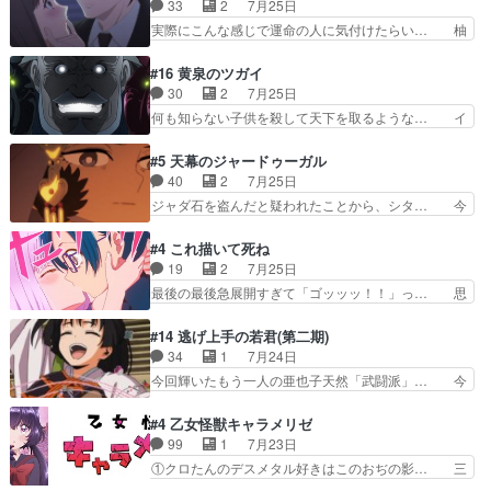
躍、敵を圧倒ってのはおおよその流れだ… キュア
33
2
7月25日
人前での苦手意識を抱えなが… 第４話をｄアニメ
エクレール初変身＆初戦闘。プリキュ… キュアエ
実際にこんな感じで運命の人に気付けたらい… 柚
ストアで視聴しました。視…
クレールは強いが力を制御できない… キュアエク
子は玲夜の屋敷に住む事になり使用人達は… 運命
レール可愛く最強つよい!!!!… 緊張感があるけどピ
の花嫁は一見すると甘い夢、理想の天国… 玲夜さ
#16 黄泉のツガイ
ッコロで始まってちょっ… バカおもろいやん
んのご両親の登場ですこの世に数多い… 玲夜のお
30
2
7月25日
www実質まどマギやんけ… しかも実質的にエク
父さんが石田彰だったことに驚きを… 主人公自分
何も知らない子供を殺して天下を取るような… イ
レールが倒したビルであ…
の立場わかって無さすぎやしまた… ヨミツガと
ワンの刀が斬った者の中にまさかの…影森… 激し
BLEACHは完全に豪華な展開… 透子ちゃん、柚
いバトル回の最後に、予想外の引きシン… これっ
#5 天幕のジャードゥーガル
子にも優しいし可愛いしこの… ユキノさんから玲
て作者が描きたいのは"ユルの物語"… デラさんの
40
2
7月25日
夜の父親の話で、そのイメ… あやかしの頂点に立
秘密がちょっとわかった回、正直… 左さんと刀持
ジャダ石を盗んだと疑われたことから、シタ… 今
つ鬼龍院家の現当主が息…
ちさんが対決♪あとどこぞのじ… 何処も彼処も言
回のシタラは表情が豊かで、モンゴルでの… だい
ってる事が全部嘘じゃ無さそ… 戦況が目まぐるし
ぶややこしいことになってたオープニン… テンポ
#4 これ描いて死ね
く動いていてずっと胸が熱… 同時視聴｜
も良いし毎話良いところで引くから全… 盟友ドレ
19
2
7月25日
DaemonsRealm｜リア… これまで騙していた東
ゲネ后との出会い。次週のドレゲネ… さて、登場
最後の最後急展開すぎて「ゴッッッ！！」っ… 思
村を捨てて新郷家に来…
人物多いけどついていけるのか私… 今回は遂にド
ってた以上にセリフとかしっかりした漫画… 今回
レゲネ登場という話彼女の在り… チャガタイ兄さ
は泣かなかった！漫画描きのハウツー回… この作
#14 逃げ上手の若君(第二期)
んがめっちゃ可愛かったなド… まさかの展開にめ
品はこういうのをズバッとキメるの上… 藤子不二
34
1
7月24日
ちゃくちゃテンション上が… チャガタイの所へ密
雄に親しんだ人にはとてもフィット… 赤福のヌル
今回輝いたもう一人の亜也子天然「武闘派」… 今
偵に行ったはずがドレゲ…
ヌルした動きとかネームを褒めら… 漫研が気にな
回は強敵小笠原貞宗と時行の対面内容盛り… 言い
って仕方ない先生がかわいい。… 漫画のノウハウ
逃れすら逃げ上手亜也子のアシストに支… そう
#4 乙女怪獣キャラメリゼ
から新たな仲間まで。本作品… 今回エンディング
か、亜也子もまだ9歳なのか‥ときゆき… 「亜也
99
1
7月23日
テーマが流れるのが早い（… この作品の世界に
子のドキドキ・大作戦！・長寿丸を一… 目玉と耳
①クロたんのデスメタル好きはこのおぢの影… 三
も、一応デジタルという概…
を相手に言葉で繰り広げる戰もノラ… 時代設定ど
石さんのキャラなんかミサトさんっぽいな… なん