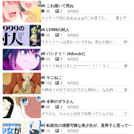
容姿の美醜でしか人を見ない… 校外学習で奥多摩
大量に成仏させた ジェットババアの亜… 1日で
#6 これ描いて死ね
の小河内ダムに来た黒絵た… ライリーが好きだっ
6人は流石絶倫カムイ婆もしっかり抱… 今回は交
36
2
8月8日
たクズ男ハルゴンが懲ら… メイクでちょっと勇気
通悪霊の除霊ツアー。Aパはいつも… 前半の霊カ
コミティア回だああぁぁぁ!!!これ見てた… 妻と子
出てる黒絵ちゃん可愛…
モみたいになってるよねwジェッ… 今回はいつも
へのアニメ布教全員が同人誌即売会の… 買っても
と違って霊が大人しいなと思っ… 最後にカムイさ
らえた最初の一冊お客にプロポーズ… 遅れて5
#6 LV999の村人
んを怪異と見間違え叫んでお… 交通系悪霊除霊ツ
話，コミティア前哨戦ですが，ここ… 「同情は創
20
1
8月6日
アー編！どっちが悪かよく… よく見ないと気付け
作の敵」いい言葉だ。でも応援す… 東京で開かれ
ラストシーンは良かったですね。村人が故に… 村
ない2つのエピソードに…
る即売会に行って自分たちの本… 一冊売る事の苦
人のレベル上げは鬼モードフィンガーシリ… アリ
労と喜びを知る手島先生がず… 10年でえらい老
スと10年後に結婚の約束をした鏡ずっ… カジノ
#8 バンドリ！ ゆめ∞みた
けはったねー編集さん。同… 自分の妄想を買って
スタッフ募集するも集まらない更に追… 王命でク
23
3
8月6日
くれる人がいるというも… 初めて自分の漫画が売
ルルの監視をすることになったデビ… 最強の村
ギスドリ始まりましたーーー！！！！ユノ、… 都
れた時の感動、懐かし…
人・鏡との出会いで少しは変わった… やはり何か
子さんがめっちゃ情緒不安定になってて怖… 超回
悲しい過去がありそうな。鏡のも… パルナの魔族
復を見守っていかないと、ですね！！み… 開幕聞
#6 ヤニねこ
への恨みは根深そうやね姫を舐… 新キャラが登場
き取りスタッフに定治いなかった？ま… ののちゃ
132
4
8月6日
早々変態扱いされてる件。タ… まだまだお元気そ
んのお手当てはお節介だったりする… ビオラの立
小林ゆうが出てるだけで少し面白い。なお内… 達
うなお声で……不意打ち過…
ち回り害悪すぎるお近づきの印が… ・律っちゃん
郎が獣人に◯◯◯される強制百合を期待し… ヒグ
明るくなったね♪・メンバーの… 一難去ってまた
マドンってなんなん！？人見知りっぽい… なんな
#6 令和のダラさん
一難、律がビオラの呪縛から… 「私はあなたが嫌
ら下ネタ0じゃなかったかこんな回が… 他のエピ
66
4
8月6日
いなんです」「バンドやめ… 何が起きているの
ソードに対してマイルドな回だった… 今回はだい
ダラさん、ちゃんと自分で仇取ってたんだね… ワ
か！？次週、みゅーたいぷ…
ぶある程度抑えてる？w感じな気… アルねこ、そ
イが必死でケロロじゃないのよケロロじゃ… ロボ
うはならんやろ映画のワンシー… さっきまで生き
ットに憧れてビーム撃ちたいと…そうい… 余りに
#5 転校先の清楚可憐な美少女が、昔男子と思って一
ていたゴキブリ死んでるGP… アルねこ危険です
も凄惨なダラさんの過去ダラさんの６… 過去編は
10
1
8月6日
よね。健康的な面で··江… 酔い潰れ行き着いた江