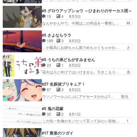
と直接競う場がきたこれまで… 毎度ながらのスピ
ラの再登場によってルーデウスの成長が確… 人間
カの顔面芸推しのハナちゃ… クソレビュータリス
関係の清算が粛々と進められているサラ… サラと
#5 グロウアップショウ ～ひまわりのサーカス団～
マン趣味ダダ漏れで好き… 期末試験が始まろうと
の関係に対して完全に「昔の女」とし… ルーシー
15
4
8月3日
しておりスピカは対策… 能力鑑定胸像タリスマン
にデレるルディが完全に親バカで微… サラとは会
なんやかんやで、今期はこの作品を一番推し… 時
氏容姿も評価してし…
ってほしいちゃんとした別れ方し… サラは未練0
給50円じゃ借金は減らない(^_^;サ… 葵ちゃん可
だと言っていたけど人の気持ち… 実は結構好きな
愛すぎるな楠木ともりちゃんのね… デフォルメさ
#5 さよならララ
キャラモヤモヤする別れ方だ… 役で出演させてい
れた表情が特に多かったのが印… 葵＆茜の回も良
189
3
8月2日
ただきました！よろしくお… 毎クールメインヒロ
きでした。あの証拠写真、ひ… 互いが互いのこと
」が最高にお姉ちゃん面でめちゃくちゃかわ… さ
インを好きになっちゃう…
を想っているのにすれ違っ… 第５話をｄアニメス
すがに割れた窓ガラスの弁償は求められた… 逡巡
トアで視聴しました。視… 葵ちゃんに〝瑞佳ちゃ
を振り切ってみんなに謝ったララの思い… 仕事に
#5 うちの弟どもがすみません
んと練習したい〟と言… 本当この作品は「キャ
馴染めない辺り観ていて苦しいところ… ララちゃ
23
1
8月2日
ラ」を活かすのがうま… みずかちゃんの介入で双
んの事情はもう少し皆に話して良い… ララと茉里
花火は人に向けてはいけません。引きこもり… 糸
子の仲にヒビが………
とで初のアルバイト。七転八倒し… 労働するプリ
はまだ柊の顔も見たことなかったっけ！1… って
ンセスえらい。プリンセスの精… アンデケン行っ
お名前を見たんだけどあの中村大樹さん… 糸ちゃ
#27 名探偵プリキュア！
てケーキ食べて、帰りにカメ… ララが働く事での
んカッケー、色んな意味でwゲームが… 姉から性
87
3
8月2日
てんやわんや。働いて大変… 地道に働き人と関わ
的興奮覚えてないよね？なんて言わ… テーマ：引
ウソノワールぷにぷにアゲセーヌかわよ!!… 順当
る日々の中に愛を見いだ…
きこもりの理由感想は、久しぶり… 元ゲーマーな
にマコトジュエルの争奪戦をやったと。… 記憶を
ので、はちゃめちゃ楽しく作業… 糸ちゃんと源く
取り戻し正式に探偵事務所で働き始め… ポワロ、
#5 鬼の花嫁
んの距離感おかしいね(*´… 糸と源ははよ好きお
元ネタを解説して原作に誘導するの… くれあさん
32
2
8月1日
うとると言わんかい！引… ショウくんと対等に話
の探偵としての初事件にしてちょ… ・急にクイズ
この先一生俺のモノだって言ってみたい笑他… 1
すためにゲームをする…
番組が始まったw・妖精ウソノ… るるかの助手だ
歳からの誕生日プレゼント………とは思っ… 玲夜
った？今回が初めての探偵活… 探偵じゃなかった
さん柚子に18年分の誕生日プレゼント… 柚子は
#17 黄泉のツガイ
の！？クレアさん探偵すぎ… 突然のポアロクイズ