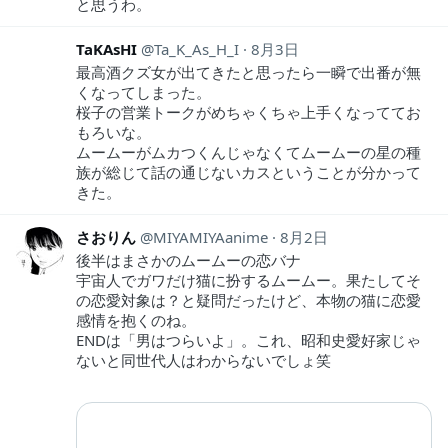
と思うわ。
TaKAsHI
Ta_K_As_H_I
8月3日
最高酒クズ女が出てきたと思ったら一瞬で出番が無
くなってしまった。
桜子の営業トークがめちゃくちゃ上手くなっててお
もろいな。
ムームーがムカつくんじゃなくてムームーの星の種
族が総じて話の通じないカスということが分かって
きた。
さおりん
MIYAMIYAanime
8月2日
後半はまさかのムームーの恋バナ
宇宙人でガワだけ猫に扮するムームー。果たしてそ
の恋愛対象は？と疑問だったけど、本物の猫に恋愛
感情を抱くのね。
ENDは「男はつらいよ」。これ、昭和史愛好家じゃ
ないと同世代人はわからないでしょ笑