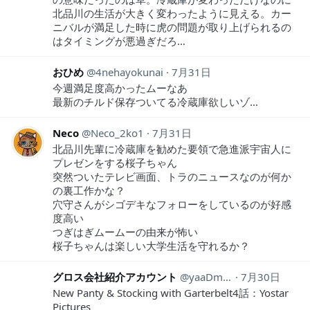
北品川の生活が大きく変わったように見える。カー
ニバルが満足した時に虎の問題が取り上げられるの
はタイミングが悪過ぎだろ…
おひめ
4nehayokunai
7月31日
今週満足度高かったムーなあ
最新のチルド保存ついてる冷蔵庫欲しいゾ…
Neco
Neco_2ko1
7月31日
北品川先輩に冷蔵庫を勧めた要領で急進派宇宙人に
プレゼンをする桜子ちゃん
突然ついたテレビ画面、トラのニュースなのが何か
の裏工作かな？
穴守さんがシゴデキなフォローをしているのが好感
度高い
つぎはぎムームーの由来が怖い
桜子ちゃんは楽しい大学生活を守れるか？
グロス会社紹介アカウント
yaaDmJCNyZt1feQ
7月30日
New Panty & Stocking with Garterbelt4話：Yostar
Pictures