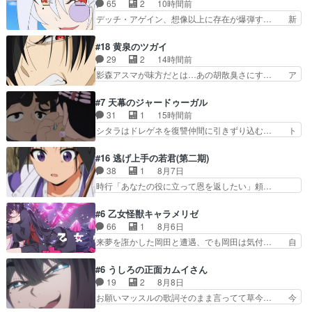
男の登場によって、山田の輝かしき過… お父さん
65
2
10時間前
ときはキスでおねだりする」… 透子とにゃん吉の
の相方登場回、良い回だったな。諏… 第６話をｄ
デッチ・アゲイン、想像以上に存在が爆弾す… 新
馴れ初めを見れて良かった…
アニメストアで視聴しました。視… じゃがいもし
幹部登場シリーズ恒例の中盤幹部は番狂わ… 新幹
か食べられない貧乏サーカスの… アバンでまた青
部であるデッチ・アゲインの顔見せ回に… 謎の怪
#18 黄泉のツガイ
い公衆電話が出てきた。みず… おはようございま
盗出現…というか、ロンドンとマコト… 今回新た
29
2
14時間前
す！瑞佳の正体が明かされ… 朝も昼もおやつもじ
な敵デッチアゲインが来たけどアル… みくる、ロ
影森アスマが味方だとは…あの胡散臭さにす… ア
ゃがいも尽くしの『ひま…
ンドンに住んでたのに英語苦手っ… デッチは演出
バンはミネナギサアサ脱出時の話しか下界… やは
家のようなやつなのかな？裏か… デッチ・アゲイ
りアスマ(石田彰キャラ)は裏切り者た… 原作を読
#7 天幕のジャードゥーガル
ン、未来から来たのかな？ウ… 何か事情がある、
むの我慢していてよかっただって顔… どんどん増
31
1
15時間前
理由がある事をエクレール… デッチアゲイン初登
えるツガイツガイよりも腹黒い人… 夜桜は「顔で
シタラはドレゲネを復讐仲間に引きずり込む… ト
場。ニジーとちょっとキ…
損してる」って言うけど、声で… おかしいな石田
ルイ家と、大カアンを支えるチャガタイ家… トル
が実はいい人っぽい？まだ分… 人を信用出来ない
イに功績を挙げさせて政権と軍のバラン… 覇道の
#16 逃げ上手の若君(第二期)
ましてはアサちゃん目的で… "顔で損してる"企み
トルイと王道のオゴタイって感じかな… 賢い人物
38
1
8月7日
顔て何…wアスマさん… 顔で損してるアスマさん
の行動は想定した目的達成のための… シタラとボ
時行「あなたの役に立って恩を返したい」頼…
ついでに声でも損し…
ラクチンの考えが初めてシンクロ… ドレゲネのテ
元々1期からそうだっただろと言われると返… こ
ントを後にするシタラの背後を… 「表裏一体のモ
のアニメの演出、同じCloverWor… 貞宗の思考を
#6 乙女怪獣キャラメリゼ
ンゴル政治」国家の表舞台に… 前回のシタラと対
読み切れなかったのは、経験の… 信濃仮面いった
66
1
8月6日
比したおおらかな笑顔が印… 戦争よりも経済の領
い誰なんだ！役に立ちたいで… 人形だったり将棋
来夢を誑かした岡田と遭遇、でも岡田は気付… 自
域をその視野に入れてい…
だったり、諏訪神党の三大… ・これ罠じゃない
分も相手の容姿しか見てなかったと気付き… みん
の？・砦を捨てるって同盟… 合戦における伝令の
なからのメイク道具が、らいりーさんを… らいり
#6 うしろの正面カムイさん
意味。特に諏訪の地は山… 薄々思ってたけど実写
ーの影響で理想に向けて努力する黒絵… コングと
19
2
8月8日
パートに対する熱意が… 亜也子ちゃん面白い親父
ゴ〇ラの怪獣大決戦!?w黒絵の友… らいりーが己
お願いマッスルの歌詞そのまま言ってて草今… 今
さんが無事で良かっ…
のルッキズムと相対する話とし… らいりーさんが
日も1日お疲れ様でした～バタバタしてて… 霊を