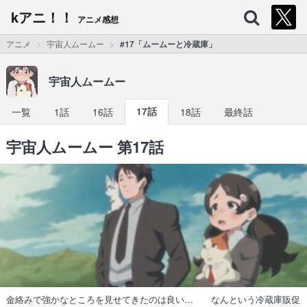
kアニ！！
アニメ感想
アニメ
宇宙人ムームー
#17「ムームーと冷蔵庫」
宇宙人ムームー
一覧
1話
16話
17話
18話
最終話
宇宙人ムームー 第17話
金絡みで強かなところを見せてきたのは良い… なんという冷蔵庫販促