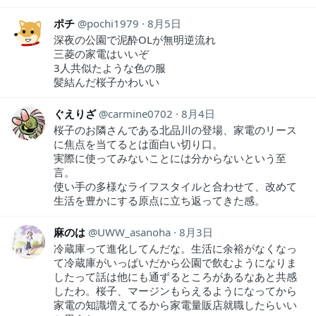
ポチ
pochi1979
8月5日
深夜の公園で泥酔OLが無明逆流れ
三菱の家電はいいぞ
3人共似たような色の服
髪結んだ桜子かわいい
ぐえりざ
carmine0702
8月4日
桜子のお隣さんである北品川の登場、家電のリース
に焦点を当てるとは面白い切り口。
実際に使ってみないことには分からないという至
言。
使い手の多様なライフスタイルと合わせて、改めて
生活を豊かにする原点に立ち返ってきた感。
麻のは
UWW_asanoha
8月3日
冷蔵庫って進化してんだな。生活に余裕がなくなっ
て冷蔵庫がいっぱいだから公園で飲むようになりま
したって話は他にも通ずるところがあるなあと共感
したわ。桜子、マージンもらえるようになってから
家電の知識増えてるから家電量販店就職したらいい