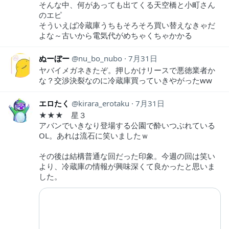
そんな中、何があっても出てくる天空橋と小町さん
のエピ
そういえば冷蔵庫うちもそろそろ買い替えなきゃだ
よな～古いから電気代がめちゃくちゃかかる
ぬーぼー
nu_bo_nubo
7月31日
ヤバイメガネきたぞ。押しかけリースで悪徳業者か
な？交渉決裂なのに冷蔵庫買っていきやがったww
エロたく
kirara_erotaku
7月31日
★★★ 星３
アバンでいきなり登場する公園で酔いつぶれている
OL。あれは流石に笑いましたｗ
その後は結構普通な回だった印象。今週の回は笑い
より、冷蔵庫の情報が興味深くて良かったと思いま
した。