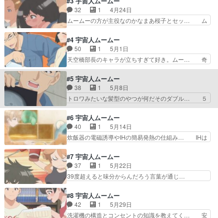
#3 宇宙人ムームー
ニャンを足したような宇宙猫と… 猫と科学が大好
豆知識をネコ型の宇宙人と一緒に学べ… えっ、こ
32
1
4月24日
きな人向けかなぁ。ムームー… 文明を理解するた
れってラブコメ？ 家電アニメとか… 今回もムー
ムームーの方が主役なのかなまあ桜子とセッ… ム
めに勝手に桜子の家電を分…
ムーの顔芸がさえる。そして何や… 失敗させる前
ームー意外に戦えるんだな 猫っぽいのは… ムー
提であえて無能な奴を選んだの… 掃除機ってシン
ムーとデシマル。デシマル、自動ドアに… 電気工
#4 宇宙人ムームー
プルなんだな。こら家電屋さ… 個人的にはムーム
学アニメだった。電源は自分も子供の… パジャマ
50
1
5月1日
ーのタママ二等兵感が癖に… 先輩たちがいい味出
のまま外で活動することになってし… 家電の仕組
天空橋部長のキャラが立ちすぎて好き。ムー… 奇
してるげんしけんやもや…
み・挙動を通じた科学教育ものだ… めっちゃ家電
跡も幸運もそれを受け取れる科学的素養と… その
アニメだった！てか表情がシュ… 自動ドアの仕組
電気代は東京だからじゃないけどね。ハ… どのよ
#5 宇宙人ムームー
み面白かったわ。実用的な部… ヒロインの髪型が
うな動きになるか気になっていたので… 部長が暴
38
1
5月8日
ちょっと、、このコがムー… ①日々は過ぎれど飯
れ始めて面白くなってきたな。…も… 自分はアレ
トロワみたいな髪型のやつが何だそのダブル… ５
うまし②片田舎のオッサ…
が黒い頃の大会で使用禁止のもの… 科学に対して
Ｇについて「非科学的なデマに騙される情… 「マ
アカデミズムや教育とは異なる… 原作の携帯充電
ダニ…チン」追加セリフ（かも）漫画２… 新人2
#6 宇宙人ムームー
回好きだから、かなり良く出… 今回一番の謎は、
人でエアコン修理できちゃった壊れて… 知見が浅
40
1
5月14日
部長じゃなくて、ムームー… 楽しい〜かっこよか
いことを情弱とは言わないし、なん… 「電磁波は
炊飯器の電磁誘導やIHの簡易発熱の仕組み… IHは
ったり変態だったりで面…
生命体に影響を及ぼすものだけど… ムクドリのく
石川島播磨の略称ではないことは知っ… 炊飯器っ
だりさあ、部長が「曖昧な情報… 安定の面白さを
て今はそんなハイテクなのね…！そ… 社会インフ
#7 宇宙人ムームー
感じますね。Aパートはエア… 前に部長から聞い
ラという枠組みの理解度が妙に高… 丁度炊飯器を
37
1
5月22日
た知識でエアコンの問題を… エアコンにしろ電磁
どうするか考えていたところだ… 戦争で滅びた母
39度超えると味分からんだろう言葉が通じ…
波にしろもっといろいろ…
星の文明を再興するため、宇… まるで保護猫ちゃ
あ、割と下の話もある話だったのね。と思い… 物
んみたいなデシマルがまた… 結局のところ当初の
語が再構築されていて、面白かった（：A… 「人
#8 宇宙人ムームー
ノリ（ムームーと家電蘊… 猫成分多めだと当たり
は見た目で判断してはいけない」とか「… 鮫洲さ
42
1
5月29日
回な気がする。ムーム… やはり良くできた作品だ
んと打ち解ける展開は良いんだけど、… 呪いの
洗濯機の構造とコンセントの知識を教えてく… 安
と思わされました。…