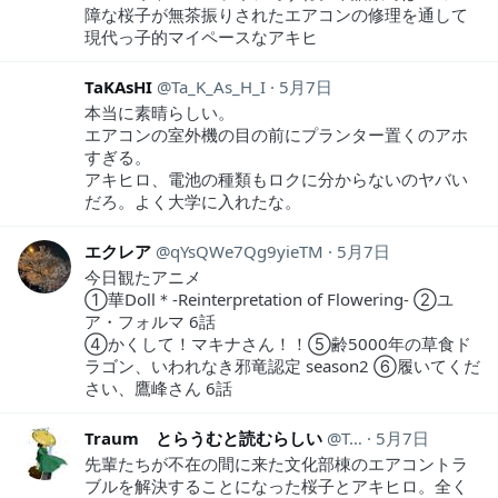
障な桜子が無茶振りされたエアコンの修理を通して
現代っ子的マイペースなアキヒ
TaKAsHI
Ta_K_As_H_I
5月7日
本当に素晴らしい。
エアコンの室外機の目の前にプランター置くのアホ
すぎる。
アキヒロ、電池の種類もロクに分からないのヤバい
だろ。よく大学に入れたな。
エクレア
qYsQWe7Qg9yieTM
5月7日
今日観たアニメ
①華Doll＊-Reinterpretation of Flowering- ②ユ
ア・フォルマ 6話
④かくして！マキナさん！！⑤齢5000年の草食ド
ラゴン、いわれなき邪竜認定 season2 ⑥履いてくだ
さい、鷹峰さん 6話
Traum とらうむと読むらしい
Traum1
5月7日
先輩たちが不在の間に来た文化部棟のエアコントラ
ブルを解決することになった桜子とアキヒロ。全く