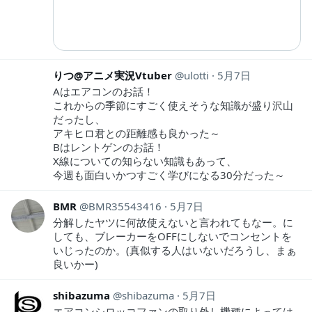
りつ@アニメ実況Vtuber
ulotti
5月7日
Aはエアコンのお話！
これからの季節にすごく使えそうな知識が盛り沢山
だったし、
アキヒロ君との距離感も良かった～
Bはレントゲンのお話！
X線についての知らない知識もあって、
今週も面白いかつすごく学びになる30分だった～
BMR
BMR35543416
5月7日
分解したヤツに何故使えないと言われてもなー。に
しても、ブレーカーをOFFにしないでコンセントを
いじったのか。(真似する人はいないだろうし、まぁ
良いかー)
shibazuma
shibazuma
5月7日
エアコンシロッコファンの取り外し機種によっては