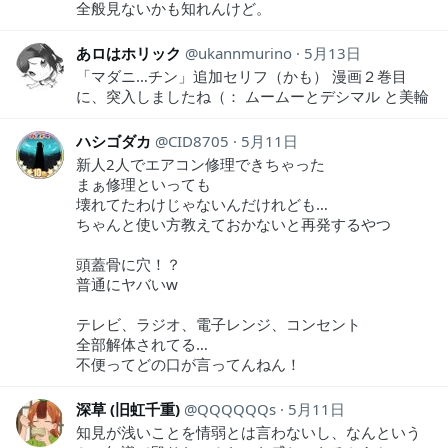
全般見ないかも知れんけど。
あロはホリック
ukannmurino
5月13日
「マダニ…チン」追加セリフ（かも） 漫画２巻目
に、突入しましたね（： ムームーとデシマル と美輪
ハシゴダカ
CID8705
5月11日
新人2人でエアコン修理できちゃった
まぁ修理といっても
壊れてたわけじゃないんだけれども…
ちゃんと使い方教えておかないと再発するやつ
頭蓋骨に穴！？
普通にヤバいw
テレビ、ラジオ、電子レンジ、コンセント
全部解体されてる…
不便ってどの口が言ってんねん！
深草 (旧虹千重)
QQQQQQs
5月11日
知見が浅いことを情弱とは言わないし、なんという