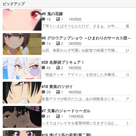
軸とした学園ドタバタコメディ… どう地球を停止
ピックアップ
して、全員で危機に立…
させるのかと思ったら、「中… 自転と逆方向に歩
いて時点を止めるって…あ… まじでめちゃくちゃ
#6 鬼の花嫁
面白かったし今期の日常… ウスグラは最後まで面
18
1
1時間前
白かったし梅屋敷しか… まあオチは簡単に読めた
丁寧といえばそうなんだけど、ざまぁ、が中… 最
しネタもしょーもな…
初、にゃん吉が透子のストーカーを始めた… 高道
きもいけどあれ横で見せつけられるのは… 玲夜の
#6 グロウアップショウ ～ひまわりのサーカス団～
前の婚約者鬼山桜子がめっちゃ別嬪さ… にゃんき
14
2
3時間前
ちくんのお母さんが一番かわいいで… 花江さんが
山田、相変わらず可愛いね叡智で綺麗で可憐… ひ
中学生ストーカーしてた花江さん… 主人公がお願
まわりサーカスに突然現れた金髪の大男少… 伝説
いやイケメンが主人公にプレゼ… 「お願いがある
の男の登場によって、山田の輝かしき過… お父さ
#28 名探偵プリキュア！
ときはキスでおねだりする」… 透子とにゃん吉の
んの相方登場回、良い回だったな。諏… 第６話を
46
2
5時間前
馴れ初めを見れて良かった… 第６話をU-NEXTで
ｄアニメストアで視聴しました。視… じゃがいも
「怪盗デッチ・アゲイン」を担当した天﨑滉… ロ
視聴しました。視聴…
しか食べられない貧乏サーカスの… アバンでまた
ンドンから来たの！？あっちの情勢も知り… エク
青い公衆電話が出てきた。みず… おはようござい
レールもその先に真実があるって言って… シュシ
#18 黄泉のツガイ
ます！瑞佳の正体が明かされ… 朝も昼もおやつも
ュのシュシュタンマシュマロ好きだか… ・デッ
29
1
9時間前
じゃがいも尽くしの『ひま… オズの魔法使い、人
チ・アゲイン,イケボや...・ゴウ… みくるのジュエ
影森アスマが味方だとは…あの胡散臭さにす… ア
体をブリキにできる超技…
ルキュアウォッチは母親（あ… デッチ・アゲイン
バンはミネナギサアサ脱出時の話しか下界… やは
がアルカナ・シャドウ↑と… デッチ・アゲインの
りアスマ(石田彰キャラ)は裏切り者た… 原作を読
#7 天幕のジャードゥーガル
でっち上げ!?果たして… 本当、話の平均点は高い
むの我慢していてよかっただって顔… どんどん増
31
1
10時間前
し面白いんだけどそ… 依頼者を装い、特に意味の
えるツガイツガイよりも腹黒い人… 夜桜は「顔で
シタラはドレゲネを復讐仲間に引きずり込む… ト
ない予告状で先入…
損してる」って言うけど、声で… おかしいな石田
ルイ家と、大カアンを支えるチャガタイ家… トル
が実はいい人っぽい？まだ分… 人を信用出来ない
イに功績を挙げさせて政権と軍のバラン… 覇道の
#16 逃げ上手の若君(第二期)