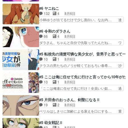
子さんがめっちゃ情緒不安定になってて怖… 超回
悲しい過去がありそうな。鏡のも… パルナの魔族
復を見守っていかないと、ですね！！み… 開幕聞
#6 ヤニねこ
への恨みは根深そうやね姫を舐… 新キャラが登場
き取りスタッフに定治いなかった？ま… ののちゃ
132
4
8月6日
早々変態扱いされてる件。タ… まだまだお元気そ
んのお手当てはお節介だったりする… ビオラの立
小林ゆうが出てるだけで少し面白い。なお内… 達
うなお声で……不意打ち過…
ち回り害悪すぎるお近づきの印が… ・律っちゃん
郎が獣人に◯◯◯される強制百合を期待し… ヒグ
明るくなったね♪・メンバーの… 一難去ってまた
マドンってなんなん！？人見知りっぽい… なんな
#6 令和のダラさん
一難、律がビオラの呪縛から… 「私はあなたが嫌
ら下ネタ0じゃなかったかこんな回が… 他のエピ
66
4
8月6日
いなんです」「バンドやめ… 何が起きているの
ソードに対してマイルドな回だった… 今回はだい
ダラさん、ちゃんと自分で仇取ってたんだね… ワ
か！？次週、みゅーたいぷ…
ぶある程度抑えてる？w感じな気… アルねこ、そ
イが必死でケロロじゃないのよケロロじゃ… ロボ
うはならんやろ映画のワンシー… さっきまで生き
ットに憧れてビーム撃ちたいと…そうい… 余りに
#5 転校先の清楚可憐な美少女が、昔男子と思って一
ていたゴキブリ死んでるGP… アルねこ危険です
も凄惨なダラさんの過去ダラさんの６… 過去編は
10
1
8月6日
よね。健康的な面で··江… 酔い潰れ行き着いた江
これで一区切りかなギャグも面白い… ガンガガン
クラスの男たちのノリが軽くておもろい春希… 沙
ノ島で、朝日を眺めな…
♪薫がなんかしっかり歌ってロマ… 姉巫女の誤
紀は隼人への片思いを拗らせているタイプ… みな
算、クソみたいな嫉妬の末路よ。… 私、そんなに
もちゃんが透けブラしててびっくりして… レベル
#5 ここは俺に任せて先に行けと言ってから10年が
日頃からガンガン言うてないで… このアニメはど
のキャラが登場。相変わらず顔や体の… 隼人が春
10
1
8月6日
こに行くのだろう、面白すぎ… 姉のした事はただ
希の級友を巻き込んだイジりに動じ… 第５話を
「ここは俺達に任せて先に行け！全員いい奴… 過
単に一族を絶滅させただけ…
U-NEXTで視聴しました。視聴… ラブコメで天然
去、あとを託したロックが今、2人にあと… 木下
ジゴロというかナチュラルヒ… みなもと仲良く話
鈴奈（@0suzuna0）が【マリー… 村ごと乗っ取
#5 片田舎のおっさん、剣聖になるⅡ
す隼人を見てなぜか不安に… 無理なダイエットは
られてたら流石に気付かないか… 《漫画版少し読
19
2
8月6日
禁物だけど、なかなか結… 「これからもお手入
んだことある》エリックとゴ… ロックは敵に容赦
ベリルはしきりに加齢による衰えを口にする… 重
れ、がんばりゅ」ありが…
無くブスっといくから気持… 勇者パーティー再結
ねた歳のせいにしていた限界を超えて命の… いい
成して先にいけで激アツ… 爆縮、幻覚、主人公結
んじゃないですか。魔物の群を発見した… アマプ
#5 幼女戦記Ⅱ
構エグいことするよな… ねぇ猫耳ガール、敵の根
ラにて視聴終わり！サーベルボア討伐… を言い訳
62
2
8月5日