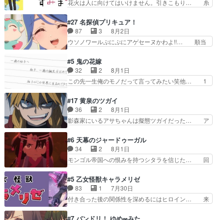
花火は人に向けてはいけません。引きこもり… 糸
子の仲にヒビが………
とで初のアルバイト。七転八倒し… 労働するプリ
はまだ柊の顔も見たことなかったっけ！1… って
ンセスえらい。プリンセスの精… アンデケン行っ
お名前を見たんだけどあの中村大樹さん… 糸ちゃ
#27 名探偵プリキュア！
てケーキ食べて、帰りにカメ… ララが働く事での
んカッケー、色んな意味でwゲームが… 姉から性
87
3
8月2日
てんやわんや。働いて大変… 地道に働き人と関わ
的興奮覚えてないよね？なんて言わ… テーマ：引
ウソノワールぷにぷにアゲセーヌかわよ!!… 順当
る日々の中に愛を見いだ…
きこもりの理由感想は、久しぶり… 元ゲーマーな
にマコトジュエルの争奪戦をやったと。… 記憶を
ので、はちゃめちゃ楽しく作業… 糸ちゃんと源く
取り戻し正式に探偵事務所で働き始め… ポワロ、
#5 鬼の花嫁
んの距離感おかしいね(*´… 糸と源ははよ好きお
元ネタを解説して原作に誘導するの… くれあさん
32
2
8月1日
うとると言わんかい！引… ショウくんと対等に話
の探偵としての初事件にしてちょ… ・急にクイズ
この先一生俺のモノだって言ってみたい笑他… 1
すためにゲームをする…
番組が始まったw・妖精ウソノ… るるかの助手だ
歳からの誕生日プレゼント………とは思っ… 玲夜
った？今回が初めての探偵活… 探偵じゃなかった
さん柚子に18年分の誕生日プレゼント… 柚子は
#17 黄泉のツガイ
の！？クレアさん探偵すぎ… 突然のポアロクイズ
鬼龍院家から初めて学校に通う事にな… プレゼン
36
2
8月1日
は草なんよ。んで、あん… 今回からついにくれあ
ト攻撃ヤバすぎるwwwヴァイオレ… 玲夜さまサ
影森家にいるアサちゃんは擬態ツガイだった… ア
が探偵事務所の仲間に…
プライズの、これまでの柚子ちゃ… 玲夜から柚子
サが置かれた立場や気持ちを汲んで熱くな… 屋敷
へ17年分の誕生日&を未来に… 「​​13歳の柚子ちゃ
にアサはいなかった逆にガブちゃんはい… 影森の
#6 天幕のジャードゥーガル
んへ…もう中学生な… 梅原の人が18歳になるま
当主が際限なくツガイを増やせるのに… 今回はも
34
2
8月1日
での誕生プレゼン… なよなよした男（cv石田彰）
うガブちゃんさんの悲鳴にも似た怒… ユルと戦っ
モンゴル帝国への恨みを持つシタラを信じた… 回
梅ちゃんがた…
た時から伏線が張られていたのが… しかしアサ
想が淡々と語られるのだけどいつの間にか… オゴ
は、兄様に会いたいbotだと思… ツガイには優し
タイの妃になってもその心は晴れず、モ… ドレゲ
#5 乙女怪獣キャラメリゼ
い筈のガブちゃん、アキオの… 色々とひっかけが
ネの過去、宝石だった彼女が人になり… ドレゲネ
83
1
7月30日
あって、最終的に嫌な終わ… ゴンゾウが従える大
の過去、、辛かった、、あのジャタ… 年上旦那が
付き合った後の関係性を深めるにはヒロイン… 来
量のツガイに何事かと思…
良い人でも、女は宝石でただ笑っ… ダイルの儀式
夢ちゃんがキングコングなのいい味付けだ… ずっ
の神々しさたるや。一気に空気… ドレネゲの辛い
とメスってて何この可愛い生物。クラス… 付き合
#7 バンドリ！ ゆめ∞みた