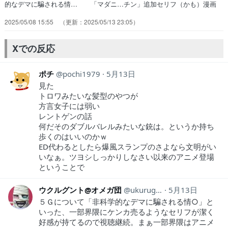
的なデマに騙される情… 「マダニ…チン」追加セリフ（かも）漫画
２… 新人2人でエアコン修理できちゃった壊れて… 知見が浅いこ
2025/05/08 15:55
2025/05/13 23:05
とを情弱とは言わないし、なん… 「電磁波は生命体に影響を及ぼすも
のだけど… ムクドリのくだりさあ、部長が「曖昧な情報… 安定の
面白さを感じますね。Aパートはエア… 前に部長から聞いた知識でエ
Xでの反応
アコンの問題を… エアコンにしろ電磁波にしろもっといろいろ…
ポチ
pochi1979
5月13日
見た
トロワみたいな髪型のやつが
方言女子には弱い
レントゲンの話
何だそのダブルバレルみたいな銃は。というか持ち
歩くのはいいのかｗ
ED代わるとしたら爆風スランプのさよなら文明がい
いなぁ。ツヨシしっかりしなさい以来のアニメ登場
ということで
ウクルグント@オメガ団
ukurugund
5月13日
５Ｇについて「非科学的なデマに騙される情○」と
いった、一部界隈にケンカ売るようなセリフが潔く
好感が持てるので視聴継続。まぁ一部界隈はアニメ