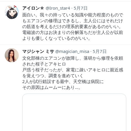
アイロン☆
Iron_star4
5月7日
面白い。我々の持っている知識や能力程度のもので
もエアコンの修理はできるし、主人公にはそれだけ
の筋道を考えるだけの理系的要素があるのがいい。
電磁波の方はお決まりの分解落ちだが主人公が以前
よりも優しくなっているのがいい。
マジシャン ミサ
magician_misa
5月7日
文化部棟のエアコンが故障し、落研から修理を依頼
された桜子とアキヒロ
戸惑う桜子だったが、家電に疎いアキヒロに親近感
を覚えつつ、調査を進めていく
2人が試行錯誤する最中、天空橋は病院に
その原因はムームーにあり…。