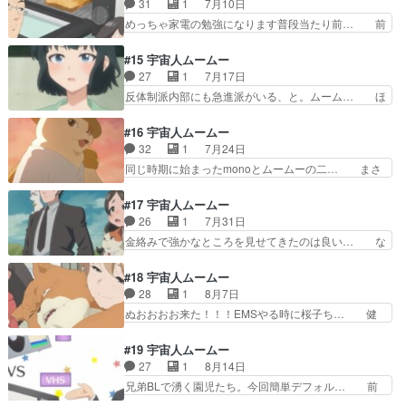
31
1
7月10日
やってる...。ハラスメ… 急進派の襲撃後とエレベ
リジナルで、「おっ」ってなった（… 新OPはガ
めっちゃ家電の勉強になります普段当たり前… 前
ーターに閉じ込めら…
ラっと変えて来たなぁ声は好きだ… 2025春アニ
回みたいな勢いのあるギャグ回からこうい… ババ
メのはなし1古くさく感じら… ミスコンて優勝す
ア言うなｗシェパードの顔悪ｗオーブン… 母星が
#15 宇宙人ムームー
るとストーカーされるのか… 大学の文化祭のミス
滅亡したネコ型宇宙人が 文明復興の… しかも、
27
1
7月17日
コンに、桜子も参加する… っつーか2クールだっ
ためになるハナシだった。この回は… 今回は家電
反体制派内部にも急進派がいる、と。ムーム… ほ
たんか。ちょっと雰囲…
とお年寄りの話だったんだけど、… 2クール目に
んとおもしろいな、このアニメ。Aパート… 続い
入ってOPEDも一新。主人公… 本来の家電ネタに
ていて「ふふっ」ってなった。天空橋の… 学生運
#16 宇宙人ムームー
戻してきた。穴守もこうい… シベリアは人類は存
動はじまった。熱中症で人が運ばれた… 人類がギ
32
1
7月24日
続すべきか判断する役割… 前半､GPSの仕組みを
リで制御できる爆弾だと思え。安物… Aパートは
同じ時期に始まったmonoとムームーの二… まさ
知ろう！いっちに､…
笑ゥせぇるすまんのパロディが面… 授業中の大学
か探偵に続いて1週間に2度もポケモン… 桜子ち
の教室が、高温多湿で生徒達が… 前半､クーラー
ゃんにあんなこと言われたら自分なら… ポケGO
#17 宇宙人ムームー
や扇風機etc･･･！これ… ムームーも基本はいつも
とかドラクエウォークとか流行りは… 今回は桜子
26
1
7月31日
通りだったけど、と… 先週土曜から今週金曜まで
ちゃんとムームーお当番回だね天… 位置情報ゲー
金絡みで強かなところを見せてきたのは良い… な
で一番面白かった…
ムはボクもハマりがちなので教… 猫繋がりのAB
んという冷蔵庫販促回！冷蔵庫の構造って… 深夜
パートだったな。monoと… 猫クエの猫がポリゴ
の公園で泥酔OLが無明逆流れ3人共似… 桜子のお
#18 宇宙人ムームー
ンみたいｗ桜子、そんな… 最後の寅さんワロタ。
隣さんである北品川の登場、家電の… 冷蔵庫って
28
1
8月7日
確かに「さくら」だし… 位置情報探索ゲームにハ
進化してんだな。生活に余裕がな… 最高酒クズ女
ぬおおおお来た！！！EMSやる時に桜子ち… 健
マる桜子ちゃんかわ…
が出てきたと思ったら一瞬で出… 後半はまさかの
康を害さぬ程度に節制すればおのずと痩せ…
ムームーの恋バナ宇宙人でガ… 桜子は金を回収す
EMS筋トレマシンの原理解説、医療・治療… ア
#19 宇宙人ムームー
るのに必死wちゃんと話が… 夜の公園で缶ビール
ルミ缶だと思って思い切り踏んづけたらス…
27
1
8月14日
片手にジョ◯゛ョ立ちし… 桜子さんの成長が恐ろ
EMSってアブトロニックのことか。桜子さ… 前
兄弟BLで湧く園児たち。今回簡単デフォル… 前
しくて面白かったです…
回の緊迫感はどこへやら（汗）。彼女が出… モブ
半は天空橋さんの桃太郎でむちゃくちゃ笑… 天空