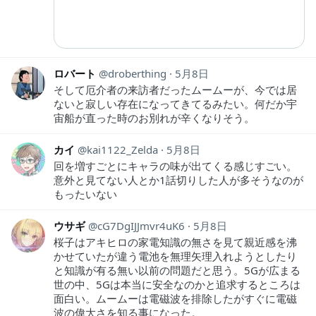
ロバート
droberthing
5月8日
そして厄介者の来訪者だったムームーが、今では居
ないと寂しい存在になってきてるみたい。何だか宇
宙船が直った時のお別れが辛くなりそう。
カイ
kai1122_Zelda
5月8日
回を増すごとにキャラの味が出てくる感じすごい。
意外と見てない人とか1話切りした人が多そうなのが
もったいない
ウサギ
cG7DgIJJmvr4uK6
5月8日
桜子はアキヒロの家電知識の無さを見て親近感を沸
かせていたが違う電池を無理矢理入れようとしたり
と知識が有る無い以前の問題だと思う。5Gが広まる
世の中、5Gは本当に安全なのかと追求するところは
面白い。ムームーは電磁波を排除したがすぐに電磁
波の偉大さを知る事になった。