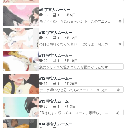
◯◯ステ…ここ一応都内（非都区部）… 薄暗い女
定して面白いです。本当にこの作品は部長… おど
が主人公に？背景は判ったが…宇宙… 某ゲーム機
ろおどろしい題字。園子と友人と猫の小… Bパー
#9 宇宙人ムームー
のスロットインの飲み込みの話や… AVの話とか
トで、デシマルが部屋に運ばれるシー… 布地の強
38
1
6月5日
排卵日の話とかしててガチで大… いいね、どんど
度に気づかないとは、理系失格よ。… 家電の説
モザイク掛ける気ねぇｗホント、このアニメ… モ
ん馴染んでくる。猫が当たり…
明、自分は元々そういうのに興味が… 男衆内部で
ブ不良（CV ？？テレビの音声（CV … 電気代は
ありがちな「イケメンは何やって… まじで男衆が
助かるけど…修繕費は？というかし… 宇宙人は堕
#10 宇宙人ムームー
全員最悪すぎて、これ何か仕掛… 「鶴見は女越し
落しました大事な何かを学びまし… 今までは、ム
36
1
6月12日
にレンジを使う」と揶揄され… 治そうとして何か
ームーの秘密を自分しか知らな… 猫型宇宙人同士
今日は薄暗くなくて良い、は笑うよ。映えの… マ
資格がいるらしくで治さな…
で顔見知りなんだったら最初… 穴守とかいう男が
ジで今期のダークホースや！！OPもED… なんか
家を訪ねてきたの、公務か… さすがにムームーに
めっちゃ高そうなマンションに住んで… なるほ
#11 宇宙人ムームー
腹立ってしまったな。電… 地球人の文化に染まっ
ど、実家が家電屋だから知識豊富と。… コーヒー
39
1
6月19日
て堕落したムームー…… ムームーの駄々っ子は見
メーカーが自動で動く！掃除機が自… 、天空橋の
急にシリアスで驚きましたが面白かったです…
てられないなｗ桜子…
一連の流れ（第８話）が使われて… 鮫洲さん最初
「継ぎ接ぎムームー」「暗殺部隊のサイコ野… 花
はなんか嫌な感じなんだけど話… ペルチェ素子を
粉症つらいですよねそんな空気清浄機で楽…
#12 宇宙人ムームー
解説する鮫洲wwwこいつは… ここ数話で急にム
JAXAのまわしものだったマイナスイオン… ）＆
35
1
6月26日
ームーがクソボケカスって… 鮫洲さんはなんであ
バトル有りでビックリ。ただ総理周辺の… 急に生
テンポ遅いなと思ったら2クールアニメっぽ… 今
んなにアキヒロに執着す…
命の危機を感じる話で凄いな。ムーム… ついに過
ではほとんどみないマンガン電池。アルカ… 相変
激派だか急進派の宇宙人が侵略…っ… 少しシリア
わらず踝も影の付き方も細かく丁寧で見… サマー
#13 宇宙人ムームー
スになったことでハラスメントが… 急進派が地球
セーターはダメになったけどちゃんと… ムームー
37
1
7月3日
を攻めてきた～。ムームーって… 今までの穏やか
をノックアウト面白かった（漫画で… サマーセー
EDはたまに続いてユニコーン、素晴らしい… め
な雰囲気から急進派の奴が地…
ター剥ぎ取られてナイスバディな… 桜子､学校辞
ちゃくちゃおもしろかった。鮫洲さん、出… 文化
めてパ〇活始めるってよムーム… ありがとうござ
祭楽しめてよかったね！さくらこ実家の… やっぱ
#14 宇宙人ムームー
いましたサブタイ通り全員「… またハラスメント
全体的に懐かしい感じのアニメEDめ… アニメオ