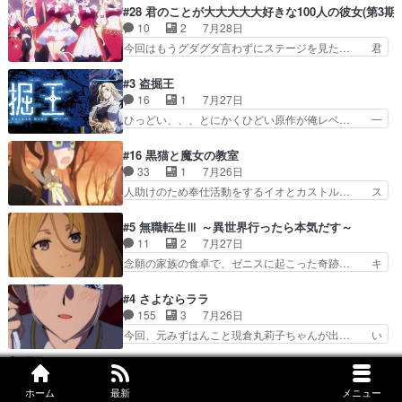
件やイベントが起きるでもなく… 初デートで冬月
の存在で揺らぐ14クラス約束された死… ミミの
#28 君のことが大大大大大好きな100人の彼女(第3期)
を笑わせようとする姿も冬月… 3話までは主人公
秘密をあっさり受け入れたのは拍子抜… 蘇生魔法
10
2
7月28日
がどうでもいいことでずっ… 花火購入に浅草へ…
って下衆い国なら進退窮まったら手… 蘇生魔法ヤ
今回はもうグダグダ言わずにステージを見た… 君
行き当たりばったり訪問…
バイけどミミいなかったら詰んで… アニメオタク
のことが大大大大大好きな１００人の彼女… 100
あるある：作中に花が登場する… ご視聴ありがと
カノ版ラブライブ！？こういうのは人… 俺、みん
#3 盗掘王
うございました！アリとセイ… ごめん、そういう
なのレッスン動画をDVDが焼きき… アナウンス
16
1
7月27日
話がしたい作品じゃないの… 第４話感想：その口
役で出演いたしましたみんなのア… 恋太郎ファミ
ひっどい、、、とにかくひどい原作が俺レベ… 一
止め効果あるかな？ミミ…
リーがガチでアイドルに挑戦！… ギャグギャグし
般人が巻き込まれることもあるのか結構面… 久野
くもド直球で泣ける回来たな… 【完全初見】100
美咲さんと言えば幼女！アイマスの市原… 遼河は
#16 黒猫と魔女の教室
カノGirlfrien… 『アイドル伝説恋太郎ファミリ
目的の為には人命も軽視するタイプの… 4つのス
33
1
7月26日
ー』にて「ア… 安木路佐ウル子役で出演いたしま
キルが揃う。広い墓を捜索中、遼河… 村正はそん
人助けのため奉仕活動をするイオとカストル… ス
したクォリ…
なおどろおどろしいエピソードあ… 気持ちよくし
ピカも大概怖がりだけど、カストルが更に… イオ
ようとしてるのはわかるけど。… 韓国ご自慢の俺
とカストルの共通点は、魔法の制御が出… 椋鳥の
#5 無職転生Ⅲ ～異世界行ったら本気だす～
レベのアニメ制作を日本に奪… 予言で正体がバレ
大群て…住民から迷惑がられてない？… キングコ
11
2
7月27日
る、もう騙し討ちは出来な… 村正の墓、アニメで
ングor進撃の巨人牡羊座のアルデ… スピカ・イ
念願の家族の食卓で、ゼニスに起こった奇跡… キ
見ると一杯で怖いな。ア…
オ・カストルという組み合わせ。… 有り余るパワ
スをせがむロキシーが可愛い過ぎ！妹達へ… エリ
ーが制御出来ない誰かの為に力… スピカの放り込
ナリーゼの悪魔の囁きwクリフとエリナ… 悪魔の
#4 さよならララ
みかたが雑になってきてるな… イキりカストルは
囁きやめてくださいwおい、1番重要… ゼニスも
155
3
7月26日
怖がりやったかあスピカな… 鏡の世界への突入と
感情が出てきてて良い方向に進んで… 第５話を
今回、元みずはんこと現倉丸莉子ちゃんが出… い
新たな依頼サブタイトル…
ABEMAで視聴しました。視聴に… クリフとエリ
や、これけっこうおもしろいかも知れん。… 王子
ナリーゼさんが夫婦になり、ノ… エリナリーゼ様
様とは...本当の愛とは...なんぞ… テンポの良いボ
#4 うちの弟どもがすみません
相変わらずで草ルディ君釣り… ルーデウスにシル
ケとツッコミで笑わせつつ、… この作品、ストー
29
1
7月24日
フィエットとロキシーとの… 離れ離れになったり
ホーム
最新
メニュー
リーにも登場人物にも全く… 家で机に向かってる