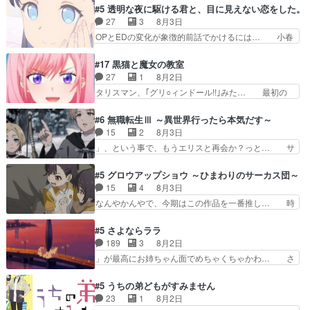
だ……つらすぎる……。エスタ先輩… 今週のシー
はり出オチ感が否めず、エピソードの打率… 田山
#5 透明な夜に駆ける君と、目に見えない恋をした。
ナとミミも可愛かった2人の関係… 確かに相手に
さんが佐々木さんに沼っていく…こんな… 佐々木
27
3
8月3日
も家族や大切な人はいるけど、… 白シャツが作業
さん、腕フェチなんですね笑最近まじ… 佐々木が
OPとEDの変化が象徴的前話でかけるには… 小春
着みたいなもんなんですかね…
ガラケーからスマホに変えるって、… もうドラマ
の透明なモヤのかかった世界。どんな女… そう
版孤独のグルメファンコンテンツ… 「お腹冷えち
か、こんな風に見えてるのかぁ。かける… 完全な
#17 黒猫と魔女の教室
ゃわない？佐々木さんの優しさ… 先行で見た時よ
両片思いになりましたねぇ…OPとE… 余計な物
27
1
8月2日
り2人のやり取りに癒しを感… ABEMA版の7〜8
は描かず白く靄がかった小春ちゃん… 光も感じな
タリスマン、｢グリ○ィンドール!!｣みた… 最初の
話佐々木が実年齢以上…
い完全な盲目なんやね…おめかし… 母役に能登さ
障害ゴーレムを全員で力を合わせて倒… アリアは
んって禁じ手使ってきたー！E… 今回は小春視点
ホントスピカが大好きだよね。ツン… 一等級ポテ
#6 無職転生Ⅲ ～異世界行ったら本気だす～
も描かれていて良かった本当… 股に海豚を挟み水
ンシャルのアリアちゃん可愛くて… そういや、ア
15
2
8月3日
上バスでの会話を反芻…恋… OPEDとも無人バー
リアは能力は最上級のくせに、… とうとうアリア
」、という事で、もうエリスと再会か？っと… サ
ジョンから主人公２人…
と直接競う場がきたこれまで… 毎度ながらのスピ
ラの再登場によってルーデウスの成長が確… 人間
カの顔面芸推しのハナちゃ… クソレビュータリス
関係の清算が粛々と進められているサラ… サラと
#5 グロウアップショウ ～ひまわりのサーカス団～
マン趣味ダダ漏れで好き… 期末試験が始まろうと
の関係に対して完全に「昔の女」とし… ルーシー
15
4
8月3日
しておりスピカは対策… 能力鑑定胸像タリスマン
にデレるルディが完全に親バカで微… サラとは会
なんやかんやで、今期はこの作品を一番推し… 時
氏容姿も評価してし…
ってほしいちゃんとした別れ方し… サラは未練0
給50円じゃ借金は減らない(^_^;サ… 葵ちゃん可
だと言っていたけど人の気持ち… 実は結構好きな
愛すぎるな楠木ともりちゃんのね… デフォルメさ
#5 さよならララ
キャラモヤモヤする別れ方だ… 役で出演させてい
れた表情が特に多かったのが印… 葵＆茜の回も良
189
3
8月2日
ただきました！よろしくお… 毎クールメインヒロ
きでした。あの証拠写真、ひ… 互いが互いのこと
」が最高にお姉ちゃん面でめちゃくちゃかわ… さ
インを好きになっちゃう…
を想っているのにすれ違っ… 第５話をｄアニメス
すがに割れた窓ガラスの弁償は求められた… 逡巡
トアで視聴しました。視… 葵ちゃんに〝瑞佳ちゃ
を振り切ってみんなに謝ったララの思い… 仕事に
#5 うちの弟どもがすみません
んと練習したい〟と言… 本当この作品は「キャ
馴染めない辺り観ていて苦しいところ… ララちゃ
23
1
8月2日
ラ」を活かすのがうま… みずかちゃんの介入で双
んの事情はもう少し皆に話して良い… ララと茉里