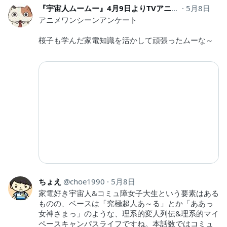
『宇宙人ムームー』4月9日よりTVアニメ放送中！
5月8日
uc
アニメワンシーンアンケート
桜子も学んだ家電知識を活かして頑張ったムーな～
ちょえ
choe1990
5月8日
家電好き宇宙人&コミュ障女子大生という要素はある
ものの、ベースは「究極超人あ～る」とか「ああっ
女神さまっ」のような、理系的変人列伝&理系的マイ
ペースキャンパスライフですね。本話数ではコミュ