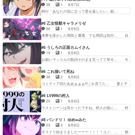
ましてはアサちゃん目的で… "顔で損してる"企み
トルイと王道のオゴタイって感じかな… 賢い人物
38
1
8月7日
顔て何…wアスマさん… 顔で損してるアスマさん
の行動は想定した目的達成のための… シタラとボ
時行「あなたの役に立って恩を返したい」頼…
ついでに声でも損し…
ラクチンの考えが初めてシンクロ… ドレゲネのテ
元々1期からそうだっただろと言われると返… こ
ントを後にするシタラの背後を… 「表裏一体のモ
のアニメの演出、同じCloverWor… 貞宗の思考を
#6 乙女怪獣キャラメリゼ
ンゴル政治」国家の表舞台に… 前回のシタラと対
読み切れなかったのは、経験の… 信濃仮面いった
66
1
8月6日
比したおおらかな笑顔が印… 戦争よりも経済の領
い誰なんだ！役に立ちたいで… 人形だったり将棋
来夢を誑かした岡田と遭遇、でも岡田は気付… 自
域をその視野に入れてい…
だったり、諏訪神党の三大… ・これ罠じゃない
分も相手の容姿しか見てなかったと気付き… みん
の？・砦を捨てるって同盟… 合戦における伝令の
なからのメイク道具が、らいりーさんを… らいり
#6 うしろの正面カムイさん
意味。特に諏訪の地は山… 薄々思ってたけど実写
ーの影響で理想に向けて努力する黒絵… コングと
19
1
8月8日
パートに対する熱意が… 亜也子ちゃん面白い親父
ゴ〇ラの怪獣大決戦!?w黒絵の友… らいりーが己
お願いマッスルの歌詞そのまま言ってて草今… 今
さんが無事で良かっ…
のルッキズムと相対する話とし… らいりーさんが
日も1日お疲れ様でした～バタバタしてて… 霊を
容姿の美醜でしか人を見ない… 校外学習で奥多摩
大量に成仏させた ジェットババアの亜… 1日で
#6 これ描いて死ね
の小河内ダムに来た黒絵た… ライリーが好きだっ
6人は流石絶倫カムイ婆もしっかり抱… 今回は交
36
2
8月8日
たクズ男ハルゴンが懲ら… メイクでちょっと勇気
通悪霊の除霊ツアー。Aパはいつも… 前半の霊カ
コミティア回だああぁぁぁ!!!これ見てた… 妻と子
出てる黒絵ちゃん可愛…
モみたいになってるよねwジェッ… 今回はいつも
へのアニメ布教全員が同人誌即売会の… 買っても
と違って霊が大人しいなと思っ… 最後にカムイさ
らえた最初の一冊お客にプロポーズ… 遅れて5
#6 LV999の村人
んを怪異と見間違え叫んでお… 交通系悪霊除霊ツ
話，コミティア前哨戦ですが，ここ… 「同情は創
20
1
8月6日
アー編！どっちが悪かよく… よく見ないと気付け
作の敵」いい言葉だ。でも応援す… 東京で開かれ
ラストシーンは良かったですね。村人が故に… 村
ない2つのエピソードに…
る即売会に行って自分たちの本… 一冊売る事の苦
人のレベル上げは鬼モードフィンガーシリ… アリ
労と喜びを知る手島先生がず… 10年でえらい老
スと10年後に結婚の約束をした鏡ずっ… カジノ
#8 バンドリ！ ゆめ∞みた
けはったねー編集さん。同… 自分の妄想を買って
スタッフ募集するも集まらない更に追… 王命でク
23
3
8月6日
くれる人がいるというも… 初めて自分の漫画が売
ルルの監視をすることになったデビ… 最強の村
ギスドリ始まりましたーーー！！！！ユノ、… 都
れた時の感動、懐かし…
人・鏡との出会いで少しは変わった… やはり何か