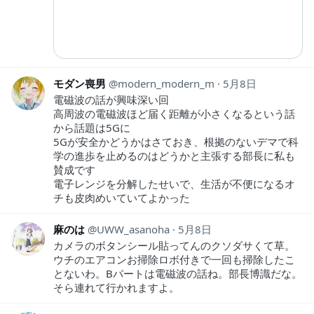
モダン喪男
modern_modern_m
5月8日
電磁波の話が興味深い回
高周波の電磁波ほど届く距離が小さくなるという話
から話題は5Gに
5Gが安全かどうかはさておき、根拠のないデマで科
学の進歩を止めるのはどうかと主張する部長に私も
賛成です
電子レンジを分解したせいで、生活が不便になるオ
チも皮肉めいていてよかった
麻のは
UWW_asanoha
5月8日
カメラのボタンシール貼ってんのクソダサくて草。
ウチのエアコンお掃除ロボ付きで一回も掃除したこ
とないわ。Bパートは電磁波の話ね。部長博識だな。
そら連れて行かれますよ。