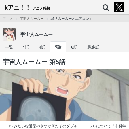
kアニ！！
アニメ感想
アニメ
宇宙人ムームー
#5「ムームーとエアコン」
宇宙人ムームー
一覧
1話
4話
5話
6話
最終話
宇宙人ムームー 第5話
トロワみたいな髪型のやつが何だそのダブル… ５Ｇについて「非科学