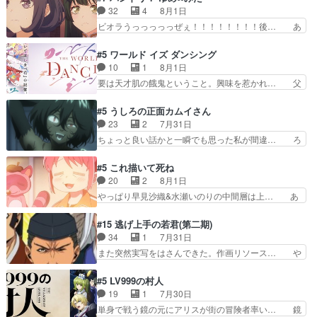
過去には同情の言葉しか…シ… 奥様に悲しい過
い始めたら始めたでまた違った悩みが… と一歩ず
32
4
8月1日
去…萌え袖が可愛いね、と思… ドレゲネとシタ
つ踏み出す黒絵ちゃん微笑ま新汰の… ツインテー
ビオラうっっっっっぜぇ！！！！！！！！後… あ
ラ、2人だけの同盟が結成さ…
ルが可愛いお茶目な妹ちゃんです… しかも過去も
られちゃん、僕っ子になってから取り戻し… ビオ
重いんかいかつては自分に自信… リップを塗って
ラが悪魔すぎて気分が悪くなってきたこ… 声優ま
#5 ワールド イズ ダンシング
らっしゃるからかしらお顔が… 黒絵「怪獣に憧れ
とめました(７話まで)仲町あられ/… ビオラの策略
10
1
8月1日
るのはいいけど自分自身が… 素の自分はどちらな
がバッチリ嵌って最高wwwこ… 自信あれば評価
要は天才肌の餓鬼ということ。興味を惹かれ… 父
のかはまだ不明だが見せ…
なんて気にしないし、充実し… ・バーチャルだけ
の観阿弥と袂を分かった？鬼夜叉が田楽の… 猿楽
ど、みゅーたいぷ初ライブ… OPこんなんだっ
の鬼夜叉と田楽の増次郎。小さないざこ… 着眼点
#5 うしろの正面カムイさん
け？と思ったら歌唱シーン… の、らいぶシーン
は良くとも、先鋭的すぎるのか。芸能… 鬼夜叉は
23
2
7月31日
＿!!­­--­­--­… それだけでええやん！！しかし、ビオラ
石也と共に観世座をあとにし、三条… 観世座を離
ちょっと良い話かと一瞬でも思った私が間違… ろ
が仕…
れ、三条坊門御所で日々を送る鬼… 「お前(鬼夜
くろ首さんも油舐めてなかった？白雪碧さ… 今日
叉)が凄いのではなく客が凄い… 田楽と猿楽の獅
も1日お疲れ様でした～───昨晩～今… 幼女に拾
#5 これ描いて死ね
子舞勝負。鬼夜叉は猫の動き… 登場人物の我が強
われたお市ちゃんの恩返し。化け猫… 役にて出演
20
2
8月1日
い。新しい獅子舞に拘って… 第５話を
させていただきました。ジョアン… トイ・ストー
やっぱり早見沙織&水瀬いのりの中間層は上… あ
primevideoで視聴しまし…
リーみたいな始まり。流石に除… 猫相手になんで
れ光って漫研入ることになってたんだっけ… 登場
そんなに…と思ったらそうい… いつもと違って少
人物が増えてわいわいしたところが好き… 初コミ
#15 逃げ上手の若君(第二期)
し良い話化け猫は油が好物… 今回はあかやし1体
ティアで２０冊刷りは妥当だよね。俺… 藤森さん
34
1
7月31日
のみで15分。金持ちの… 今更だけど霊が性行為
のママ向けの漫画で、また涙腺が⋯… 〜漫画に
また突然実写をはさんできた。作画リソース… や
で祓えることは何とな…
「想い」をこめよう｣娘に漫画であ… 何回この作
るべきことが逃げる事と分かると水を得た… 30
品に泣かされるのだろう。光が藤… ホテル泊まっ
歳まで童貞だと魔法使いになれるという… こっち
#5 LV999の村人
てコミティアっていいなあ。同… コミティア参加
の諏訪の三大将もまたクセが強いw色… 頼重が完
19
1
7月30日
のしおりを徹夜で作る先生(… お母さん、娘にあ
全にブレーンだよね毎回敵キャラが… 弧次郎「欲
単身で戦う鏡の元にアリスが街の冒険者率い… 鏡
んな漫画描かれたら泣いち…
を我慢して強くなれるなら大飯食… 変化球な演出