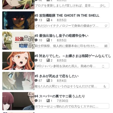
城に乗り込む事を同… 世もや替えが利くと復活P
にしたくないものですねwボア狩り… 先生として
ブログを更新しました!!宜しければ、是非… 少し
とは？！もう来週…
のベリルが好きだけど、今回みた… 4人だけでサ
でもマシな負け方を選んだゼートゥーア… ゼート
ーベルボアを狩りに行く。野営… ・実家周辺でサ
ゥーアの唯一の手駒が強すぎる笑あお… 私にとっ
#5 攻殻機動隊 THE GHOST IN THE SHELL
ーベルボアが暴れてると聞い… ちょっと年齢の事
て完全にご褒美回ゼー様の葉巻シー… やはりター
13
4
8月5日
を言いすぎとゆーか言い訳… ベリルの母もやはり
ニャが後方指揮だと展開に迫力が… “貧乏籤百連
どれだけハイテクノロジーで身体の価値がフ… ジ
只者じゃなかったかベリ…
無料ガチャ”100連でも1回… 2期入ってから地味
ャミングも伏線になるかと思った回想シー… フチ
だよね。ただでさえ幼女… 「餌になってもらわね
コマだいぶ理性持ち始めた。この世界の… 原作読
#5 最強出涸らし皇子の暗躍帝位争い
ばならぬ」って言葉に… ゼートゥーア左遷によっ
んだのもう何年も前なのに、覚えてる… コイルの
10
1
8月5日
て参謀本部の連携が… 緊張感ある戦闘描写とギャ
汚職を突き止めるべくバトーの指導… やまとん1
騎士狩猟祭、個人的に優勝本命に印を付けた… 細
グ今週の『有能な…
号はどこの部分で使うのだろう？… 日本とロシア
かい設定を考えるのが面倒な時は古代魔法… エル
が絡む政治の話かつ色々な用語… 第５話を
ナがチートすぎる笑アルは最初から自分… プラネ
#5 対ありでした。～お嬢さまは格闘ゲームなんてし
primevideoで視聴しまし… 前回同様『イノセン
ット・ウィズ展開アツいな「騎士狩猟… 麦茶どこ
12
2
8月5日
ス』を含む押井・神山版… 第５話「EPISODEラ
ろかタイトル通り麦茶の出涸らしぐ… 第５話を
EVOジャパン参戦を決めた四人。美緒の母… こ
ストの母親の気持…
ABEMAで視聴しました。視聴に… 復讐に燃える
の作品に唯一足りないと思ってた(無くて… 見た
吸血鬼兄弟の弟ですいいキャラ… クリスタ皇女
目は気品溢れてるのに中身は…美緒ママ… テー
#5 きみが死ぬまで恋をしたい
が“萌え”なのでこの娘が皇帝… ウサギ好きそうな
マ：格ゲー大会に行くには？感想は、美… 大会を
67
3
8月4日
王女殿下がかわいい。幼馴… ついに始まった狩猟
前に格ゲー熱が高まる一方、百合の本… 東京で開
敵も1人の人間というのはそうなんだけど状… も
祭。エルナの活躍で上位…
催される格ゲー大会に参加すること… Japanに向
う着れないからってどういう意味だろうな… ミミ
けて外泊届にサインをもらっ… 長崎から大会のた
を人間に戻して欲しいでも自分達が代わ… ご視聴
#4 スーパーの裏でヤニ吸うふたり
めに東京へ!/でも観光よ… 旅の支度全部やってく
ありがとうございました見るたびに切… 誰かと思
31
1
7月30日
れる先輩、なんだかん… 第５話をｄアニメストア
ったらちゅー先輩か。しれっと相方… 第５話感
ガラケーがぶっ壊れたので仕方なくスマホに…
で視聴しました。視…
想：コ□した相手にも家族や…､戦… つらい回
佐々木さんとは同い年くらいに思ってたけど… や