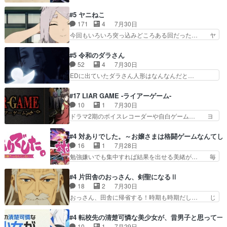
浩二はゲーム世界に飲み込まれた転生者と… みん
も交えながらの状況説明が本当… LOで参加させ
なががんばってくれたアリスの父ちゃん… 成長限
#5 ヤニねこ
ていただきました！最終的に… この高らかなDT
界が999である村人と定めた上位存… 大規模バト
171
4
7月30日
宣言、合田一人に通じるも… この作品は近年稀に
ルシーンなのに会話してばっかり… やっぱり勇者
今回もいろいろ突っ込みどころある回だった… ヤ
見るおっさんキャラの充…
より強かったか笑統率力LV9… 普通の人間の親子
クのクワガタ取りの話が尋常じゃない雰囲… 妹子
やーん総務課長と娘の女子… これがこの世界の仕
ちゃんの恋愛話をしたり、タバコを生産… ここう
#5 令和のダラさん
組みか‥Lv200帯の… そのために役割を超越する
っすら思ったことズバリ言ってくれて… おかし
52
4
7月30日
者の出現させるた… アリスのお陰で他の勇者達も
い、さわやかだ 世話好きの陰に支配… ヤクねこ
EDに出ていたダラさん人形はなんなんだと…
共闘してくれ魔…
のクワガタ取りの話見て切なくなっ… 普段は選別
『ダラさんと呼ぶ者が生まれた日』をダラさ… 陰
された4～600レスを2,30… 隠し方が密売人のそ
惨な過去がきっちり現代に継承されている… ダラ
#17 LIAR GAME -ライアーゲーム-
れww唐突な作画力の正… なんか今日はかなり一
さんと姉弟の母との出会いの話やはりダ… ダラさ
10
1
7月30日
瞬で終わっちまったっ… 先週と比べてまだまとも
んの過去話も佳境…げに恐ろしいは人… 第５話感
ドラマ2期のボイスレコーダーや自白ゲーム… ヨ
に見えた。4話は過…
想：２人の過剰な貢ぎ物?の礼とし… 第５話感
コヤは人間の弱い所をつくのが抜群に上手… 昼の
想：姉のお誕生会にダラさんを招待… 部分的に時
国の奴らも馬鹿が多いが、夜の国も同じ… ご視聴
#4 対ありでした。～お嬢さまは格闘ゲームなんてし
系列が4話と入れ替わってるのね… こんなデカイ
ありがとうございました来週もよろし… 握った◯
16
1
7月28日
のどうやって運ぶんだよ！？姉… ダラさん、人型
治郎（中の人的に）仲間であるプレ… ヨコヤの頭
勉強嫌いでも集中すれば結果を出せる美緒が… 毎
形態にもなれるんか!?w髪…
の回転の速さと人間の心理を利用… 夜の国のヨコ
晩スト６対戦を楽しむ４人。だが、期末試… どん
ヤ支配がますますひどく……。… ヨコヤは飴と鞭
なゲームも相手が強すぎるとやる気無く… テー
#4 片田舎のおっさん、剣聖になるⅡ
で夜の国の独裁支配を強化、… やはりヨコヤいい
マ：テスト勉強と大会感想は、美緒がテ… すげー
18
2
7月30日
ですね。昼の国が勝てる流… 役で出演いたしまし
ーーーーーーーー良い……。女性声優… 深夜の格
おっさん、田舎に帰省する！時期も時期だし… じ
た。次回も緊張が止まり…
ゲー対戦よりテストの方がよっぽど… 真剣に授業
いさん、ベリル、副団長、年長者が強い順… 底知
を受けて、夜は珠樹の部屋で格ゲ… 来たる定期テ
れない爺さんには夢が詰まってると思う… クル
#4 転校先の清楚可憐な美少女が、昔男子と思って一
ストに向けて勉強会！美緒ちゃ… 受験勉強と戦闘
ニ、ヘンブリッツ、ミュイと一緒におっ… 帰省、
10
1
7月29日