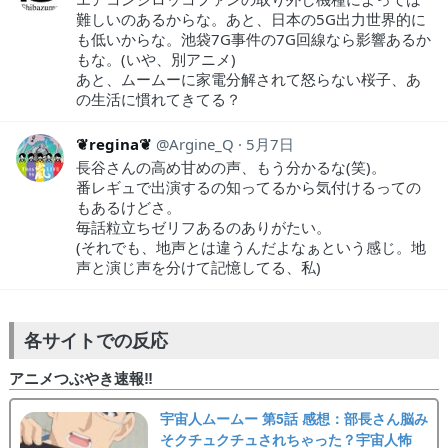
難しいのあるからな。あと、日本の5G出力世界的に
も低いからな。池袋7G事件の7G回線なら影響あるか
もな。(いや、別アニメ)
あと、ムームーに家電分解されて怒らない桜子、あ
の生活に慣れてきてる？
❦regina❦
Argine_Q
5月7日
長谷さんの高め甘めの声、もう分かるな(笑)。
番レギュで出演するの知ってるから気付けるっての
もあるけどさ。
毎話粒立ちゼリフあるのありがたい。
(それでも、地声とは違うんだよなぁという感じ。地
声と演じ声を分けて記憶してる、私)
各サイトでの反応
アニメつぶやき速報‼︎
宇宙人ムームー 第5話 感想：部長さん脳み
そクチュクチュされちゃった？宇宙人怖