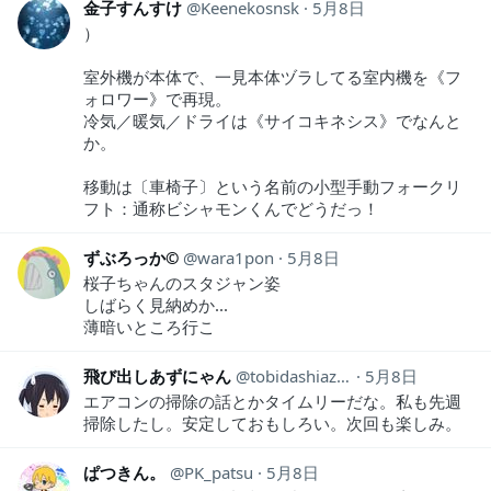
金子すんすけ
Keenekosnsk
5月8日
）
室外機が本体で、一見本体ヅラしてる室内機を《フ
ォロワー》で再現。
冷気／暖気／ドライは《サイコキネシス》でなんと
か。
移動は〔車椅子〕という名前の小型手動フォークリ
フト：通称ビシャモンくんでどうだっ！
ずぶろっか©︎
wara1pon
5月8日
桜子ちゃんのスタジャン姿
しばらく見納めか...
薄暗いところ行こ
飛び出しあずにゃん
tobidashiazunya
5月8日
エアコンの掃除の話とかタイムリーだな。私も先週
掃除したし。安定しておもしろい。次回も楽しみ。
ぱつきん。
PK_patsu
5月8日