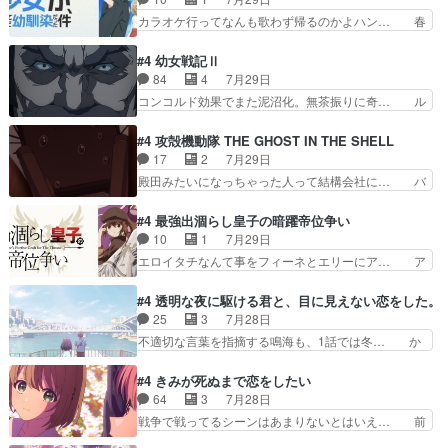
の2択なら戦闘を選ぶ娘w美… 勉強嫌いでバトル
お供ヒロインはクルニ。順番的には確… 父親から
カラオケ行ってなんも歌わず帰るのかよハン… 春
を選ぶって、ひぐらしの沙…
手紙が来た。サーベルボアの退治の… ここでヘン
希ちゃんの私服、めっちゃ可愛いぞ！！！… どう
ブリッツくんが同行するのが変で… ・ベリル、実
やらあの女優さんが春希のお母さんのよ… 春希ち
#4 幼女戦記Ⅱ
家に帰ることに・ベリルはミュ… おっさんの親と
ゃん姫ちゃんに野菜の子も凄え可愛い… 隼人くん
84
4
7月29日
なるとお爺ちゃんだよね孫扱… ・ベリル、実家に
のスマホを買いに行ってたけど完全… 第４話を
コンコルド効果でまた泥沼化。無茶振りに奇… ル
帰ることに・ベリルはミュ…
U-NEXTで視聴しました。視聴… スマホを買うた
ーデルドルフ中将自らが行う煙草と葉巻は… ブロ
め、都心で待ち合わせをした… OP曲きっかけで
グを更新しました!!宜しければ、是非… 計画通り
#4 攻殻機動隊 THE GHOST IN THE SHELL
見始めてたけどなんだかん… いきなりシリアス展
にはいかないね笑やり遂げた(ほぼ… 今回もター
17
2
7月29日
開ぶち込んでくるじゃん… 春希の家庭事情は複
ニャに不都合なことがあったりし… 白髪の男性が
殿田みたいになっちゃった人って結構会社に… バ
雑。食事とか隼人が親身…
語った家族を失った喪無感が、… 連邦に対して有
トーがカッコいいと思ってたら、トグサが… あの
利な講話条件を引き出すため… コンコルド効果に
見た目もうただのロボでしかないんだよ… 俺らの
#4 最強出涸らし皇子の暗躍帝位争い
油を注ぐターニャの勝利軍… 犠牲を払っても良い
汗拭きそりゃいやだろwwバトー＆ト… イノセン
10
1
7月29日
ならお前たちが前線へ行… 戦闘がアッサリし過ぎ
スの元となった回だけど、ガイノイ… アダム・リ
エロイタチなんて事をフィーネとエリーにア… ア
じゃない？戦争がメイ…
ンクやジェイムスン(教授)型サ… アンドロイドも
ルも気付かなかった事を…フィーネは自分… モン
おっさんの汗を拭くのは嫌や… 押井守監督のイノ
スターを呼ぶ笛？黒幕は狩猟祭とは関係… 平凡な
#4 透明な夜に駆ける君と、目に見えない恋をした。
センスの土台になったエピ… コミカルなのにも慣
少女に見える眼鏡w眼鏡属性は持ち合… 神アニ
25
3
7月28日
れてきました。１話でし… ロボットの反乱は今と
メ、ケテーイ！「騎士狩猟祭、前夜の… フィーネ
不適切な言葉を指摘する鳴海も、1話では冬… か
なっては良くある話し…
がアルノルトに活躍してもらいたが… 第４話を
けると鳴海のやり取り微笑ましいw良い奴… どう
ABEMAで視聴しました。視聴に… 第４話、アル
接していいのかわからず戸惑うかけるも… 盲目だ
#4 きみが死ぬまで恋をしたい
とフィーネの２度目のデート出… マジできな臭い
と相手の表情も分からないからどう思… 今期のバ
64
3
7月28日
ぞ帝位争い。姉からの刺客を… ふぃーねと町の様
ックナンバーみたいなOPアニメ。… 初デートで
戦争で戦ってるシーンはあまりないとはいえ… 前
子を見に行ったら町中で窃…
冬月を笑わせようとする姿も冬月… 特に大きな事
回までにあまり見れなかったようなシーナ… ミミ