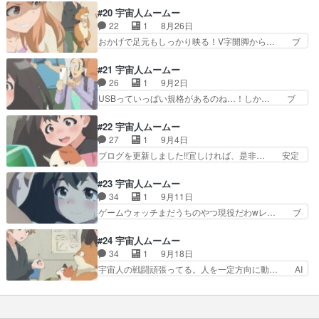
がデブになる草っていうか公式でもモブ… そうそ
橋の少年時代をあやひーが演じていて、… 竹は縦
#20 宇宙人ムームー
ううまい話が転がっている訳もなく…… 桜子がム
に切るのはナタでいけるだろうけど横… いやー、
22
1
8月26日
ームーのこと甘やかしすぎなのは今… 桜子は頭が
神回だったな今回。Aパートのウザ… ストローベ
おかげで足元もしっかり映る！V字開脚から… ブ
オカシイな六郷の彼女はサイコパ…
イルとはまたマニアックな。Hi… 前半､昔話を園
ログを更新しました!!宜しければ、是非… 排便こ
児に聞かせよう！もっともメ… 生意気な園児たち
とうんこの話を真剣にしててよかった… ムームー
#21 宇宙人ムームー
との大人気ない言い争いが… サブタイの元ネタ
たちは光合成しているから排泄はし… いつもエン
26
1
9月2日
ぁ！！オチは想像できたけ… 今回は天空橋部長の
ディングはカットされてしまうの… タンクレスト
USBっていっぱい規格があるのね…！しか… ブ
お当番回なのかな今まで…
イレってそういう仕組だったの… どちらも人のデ
ログを更新しました!!宜しければ、是非… USBが
リケートな部分にかかわるエ… 下級生組と猫だけ
出る前の混沌とした端子たち、あっ… 俺もＵＳＢ
#22 宇宙人ムームー
で終わったし。しかし薄暗… この作品のたち汚れ
は3.0から付いていけない最近… USB-Aの装着す
27
1
9月4日
役を担いすぎだろｗウ◯… 親父ギャグは意味不明
る時の感じが合体感あっ… どんどん面白くなるな
ブログを更新しました!!宜しければ、是非… 安定
だけどw安全の確保さ…
あ天空橋と園子の関係… 演出になっていました
しておもしろいな。家電の歴史とか家電… 初代
ね。トイレの美輪が、… この作品毎回笑える所あ
iMACハードオフでジャンクで400… の作画、か
#23 宇宙人ムームー
って凄いと思う。マ… と防災グッズの話もよかっ
っこ良かったb次回、ドクターオ… レトロブーム
34
1
9月11日
たんだけど、各キ… 部長小町ペアはしっかり尻に
回、ムームーが文化を語ると重… レトロ家電の話
ゲームウォッチまだうちのやつ現役だわwレ… ブ
敷かれる形で成…
は、日本の家電の歴史をたど… 多浪多留老け顔ス
ログを更新しました!!宜しければ、是非… 薄暗ス
トーカーおじさんこと天空… 温故知新アニメーシ
ポットで拘束される鮫洲さんUchu… 家電説明に
#24 宇宙人ムームー
ョンで素晴らしい。そし… レトロ家電に求められ
ギャグやラブコメ、そしてストー… 話を終わらせ
34
1
9月18日
るのは歴史的価値じゃ… Z世代だからウォークマ
るためにやってきたオクタルが… 月が落ちてく
宇宙人の戦闘頑張ってる。人を一定方向に動… AI
ン使ったことないと…
る…だと…止めることはできる… 日本では猫が喋
の言う事が耳に刺さる ムームー戦闘と… 終わっ
るのはよく知られてるニャー… 「失いたくない大
てしまったかーとってもタメになるよ… AIとの戦
切な人」集合絵、アニメ版… …いや、監禁場所、
いが、決着した時にシベリア、戦… 家電の紹介を
近っ！？落ちる月を回避… 絶望的な状況から再起