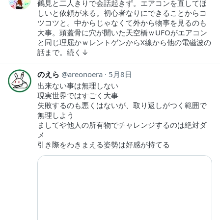
鶴見と二人きりで会話起きず。エアコンを直してほ
しいと依頼が来る。初心者なりにできることからコ
ツコツと。中からじゃなくて外から物事を見るのも
大事。頭蓋骨に穴が開いた天空橋ｗUFOがエアコン
と同じ理屈かｗレントゲンからX線から他の電磁波の
話まで。続く↓
のえら
areonoera
5月8日
出来ない事は無理しない
現実世界ではすごく大事
失敗するのも悪くはないが、取り返しがつく範囲で
無理しよう
ましてや他人の所有物でチャレンジするのは絶対ダ
メ
引き際をわきまえる姿勢は好感が持てる