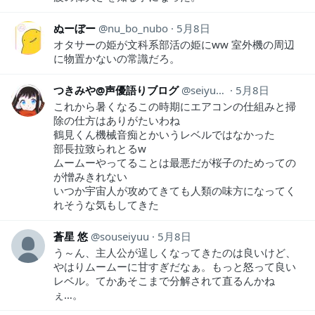
ぬーぼー
nu_bo_nubo
5月8日
オタサーの姫が文科系部活の姫にww 室外機の周辺
に物置かないの常識だろ。
つきみや@声優語りブログ
seiyugatari
5月8日
これから暑くなるこの時期にエアコンの仕組みと掃
除の仕方はありがたいわね
鶴見くん機械音痴とかいうレベルではなかった
部長拉致られとるw
ムームーやってることは最悪だが桜子のためっての
が憎みきれない
いつか宇宙人が攻めてきても人類の味方になってく
れそうな気もしてきた
蒼星 悠
souseiyuu
5月8日
う～ん、主人公が逞しくなってきたのは良いけど、
やはりムームーに甘すぎだなぁ。もっと怒って良い
レベル。てかあそこまで分解されて直るんかね
ぇ…。