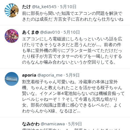
たけ
ta_ke4545
5月10日
前に部長から聞いた知識でエアコンの問題を解決で
きたのは成長だ 方言女子に言われたなら仕方ないね
あくま@
diav010
5月10日
エアコンにしろ電磁波にしろもっといろいろ話を広
げたりできそうなネタだと思うんだが…。前者の件
も単に室外機の周りにプランター並べてただけだっ
たり桜子が方言でオタサーのモブを一喝したりする
のもなんか噛み合わないというか空回りしてる。
aporia
aporia_me
5月9日
割烹着桜子ちゃん可愛いね。冷蔵庫の本体は室外
機、ちゃんと教えられたことを活かせる桜子ちゃん
賢いな。イケメン単4電池知らないのは機械音痴って
レベルじゃねーぞ！？そして今週も元気な暗がり
女。部長の知識は普通に感心できるレベルだ、よく
わからんからX線、なるほど…
なみかわ
namicawa
5月9日