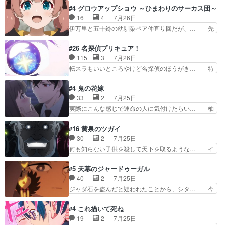
た！！！！し、また1歩進… ヒメカの最後の言葉
散歩って逃げるよね！糸と類を助けよう… 類の面
#4 グロウアップショウ ～ひまわりのサーカス団～
に、ララは何を思うのだ… 息をするかのように3
倒見るのが1番大変そう糸は誰とでも… 源くんを
16
4
7月26日
話まで視聴。2026… ララの王子様探しが本格的
甘えさせるまでの糸と周りの出来事… 源くん、甘
伊万里と五十鈴の幼馴染ペア仲直り回だが、… 先
に動き出した回。…
えちゃうぞ宣言。思ったよりラブ… 糸ちゃんのま
週の雫スヴェトラーナ回に続き、今回は伊… い
っすぐな言葉、わたしも原作を… 主人公が当初の
や、これ素晴らしいコメディアニメだな。… 水着
#26 名探偵プリキュア！
目的を忘れてますますヤング… でも央太と親しく
回なのにビキニじゃない！これは時代背… 今回は
115
3
7月26日
するのは嫌。世話を拒んで… ゴメス（カエル）外
推しの吾野伊万里ちゃん担当回。これ… 伊万里さ
転スラもいいところやけど名探偵のほうがき… 特
で散歩させてたのか(*…
んの手品回であり水着回ね。瑞佳ち… 売り上げが
に板野サーカスはプリキュアで見れるとは… あん
上がっても借金返済へで何故か海… 父親のスパル
なはプリキュア仲間には自分が未来から… の活
#4 鬼の花嫁
タ教育のせいで瑞佳がヒモカス… 伊万里ちゃんの
躍、敵を圧倒ってのはおおよその流れだ… キュア
33
2
7月25日
人前での苦手意識を抱えなが… 第４話をｄアニメ
エクレール初変身＆初戦闘。プリキュ… キュアエ
実際にこんな感じで運命の人に気付けたらい… 柚
ストアで視聴しました。視…
クレールは強いが力を制御できない… キュアエク
子は玲夜の屋敷に住む事になり使用人達は… 運命
レール可愛く最強つよい!!!!… 緊張感があるけどピ
の花嫁は一見すると甘い夢、理想の天国… 玲夜さ
#16 黄泉のツガイ
ッコロで始まってちょっ… バカおもろいやん
んのご両親の登場ですこの世に数多い… 玲夜のお
30
2
7月25日
www実質まどマギやんけ… しかも実質的にエク
父さんが石田彰だったことに驚きを… 主人公自分
何も知らない子供を殺して天下を取るような… イ
レールが倒したビルであ…
の立場わかって無さすぎやしまた… ヨミツガと
ワンの刀が斬った者の中にまさかの…影森… 激し
BLEACHは完全に豪華な展開… 透子ちゃん、柚
いバトル回の最後に、予想外の引きシン… これっ
#5 天幕のジャードゥーガル
子にも優しいし可愛いしこの… ユキノさんから玲
て作者が描きたいのは"ユルの物語"… デラさんの
40
2
7月25日
夜の父親の話で、そのイメ… あやかしの頂点に立
秘密がちょっとわかった回、正直… 左さんと刀持
ジャダ石を盗んだと疑われたことから、シタ… 今
つ鬼龍院家の現当主が息…
ちさんが対決♪あとどこぞのじ… 何処も彼処も言
回のシタラは表情が豊かで、モンゴルでの… だい
ってる事が全部嘘じゃ無さそ… 戦況が目まぐるし
ぶややこしいことになってたオープニン… テンポ
#4 これ描いて死ね
く動いていてずっと胸が熱… 同時視聴｜
も良いし毎話良いところで引くから全… 盟友ドレ
19
2
7月25日
DaemonsRealm｜リア… これまで騙していた東
ゲネ后との出会い。次週のドレゲネ… さて、登場