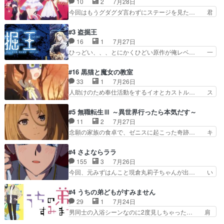
10
2
7月28日
がどうでもいいことでずっ… 花火購入に浅草へ…
って下衆い国なら進退窮まったら手… 蘇生魔法ヤ
今回はもうグダグダ言わずにステージを見た… 君
行き当たりばったり訪問…
バイけどミミいなかったら詰んで… アニメオタク
のことが大大大大大好きな１００人の彼女… 100
あるある：作中に花が登場する… ご視聴ありがと
カノ版ラブライブ！？こういうのは人… 俺、みん
#3 盗掘王
うございました！アリとセイ… ごめん、そういう
なのレッスン動画をDVDが焼きき… アナウンス
16
1
7月27日
話がしたい作品じゃないの… 第４話感想：その口
役で出演いたしましたみんなのア… 恋太郎ファミ
ひっどい、、、とにかくひどい原作が俺レベ… 一
止め効果あるかな？ミミ…
リーがガチでアイドルに挑戦！… ギャグギャグし
般人が巻き込まれることもあるのか結構面… 久野
くもド直球で泣ける回来たな… 【完全初見】100
美咲さんと言えば幼女！アイマスの市原… 遼河は
#16 黒猫と魔女の教室
カノGirlfrien… 『アイドル伝説恋太郎ファミリ
目的の為には人命も軽視するタイプの… 4つのス
33
1
7月26日
ー』にて「ア… 安木路佐ウル子役で出演いたしま
キルが揃う。広い墓を捜索中、遼河… 村正はそん
人助けのため奉仕活動をするイオとカストル… ス
したクォリ…
なおどろおどろしいエピソードあ… 気持ちよくし
ピカも大概怖がりだけど、カストルが更に… イオ
ようとしてるのはわかるけど。… 韓国ご自慢の俺
とカストルの共通点は、魔法の制御が出… 椋鳥の
#5 無職転生Ⅲ ～異世界行ったら本気だす～
レベのアニメ制作を日本に奪… 予言で正体がバレ
大群て…住民から迷惑がられてない？… キングコ
11
2
7月27日
る、もう騙し討ちは出来な… 村正の墓、アニメで
ングor進撃の巨人牡羊座のアルデ… スピカ・イ
念願の家族の食卓で、ゼニスに起こった奇跡… キ
見ると一杯で怖いな。ア…
オ・カストルという組み合わせ。… 有り余るパワ
スをせがむロキシーが可愛い過ぎ！妹達へ… エリ
ーが制御出来ない誰かの為に力… スピカの放り込
ナリーゼの悪魔の囁きwクリフとエリナ… 悪魔の
#4 さよならララ
みかたが雑になってきてるな… イキりカストルは
囁きやめてくださいwおい、1番重要… ゼニスも
155
3
7月26日
怖がりやったかあスピカな… 鏡の世界への突入と
感情が出てきてて良い方向に進んで… 第５話を
今回、元みずはんこと現倉丸莉子ちゃんが出… い
新たな依頼サブタイトル…
ABEMAで視聴しました。視聴に… クリフとエリ
や、これけっこうおもしろいかも知れん。… 王子
ナリーゼさんが夫婦になり、ノ… エリナリーゼ様
様とは...本当の愛とは...なんぞ… テンポの良いボ
#4 うちの弟どもがすみません
相変わらずで草ルディ君釣り… ルーデウスにシル
ケとツッコミで笑わせつつ、… この作品、ストー
29
1
7月24日
フィエットとロキシーとの… 離れ離れになったり
リーにも登場人物にも全く… 家で机に向かってる
男同士の入浴シーンなのに2度見しちゃった… 肩
別れがあったり絶望の大…
時の貧乏ゆすりとか、ラ… お姉ちゃんと話せ
ひじ張って素直に言葉が出てこない糸と源… 蛙を