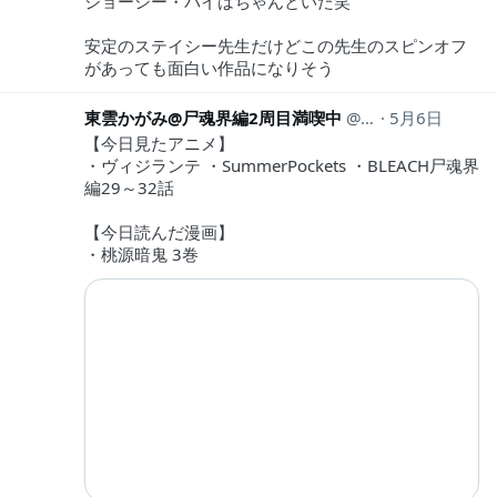
ジョーシー・パイはちゃんといた笑
安定のステイシー先生だけどこの先生のスピンオフ
があっても面白い作品になりそう
東雲かがみ@尸魂界編2周目満喫中
kagome5110
5月6日
【今日見たアニメ】
・ヴィジランテ ・SummerPockets ・BLEACH尸魂界
編29～32話
【今日読んだ漫画】
・桃源暗鬼 3巻