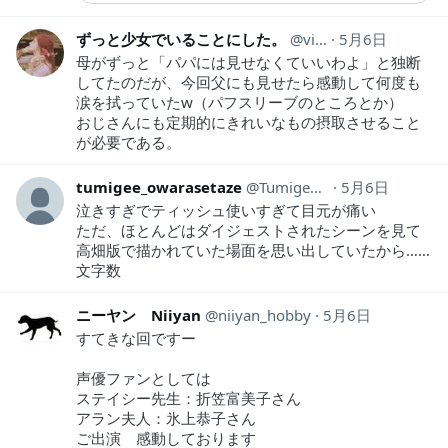
ずっと少女でいることにした。
violet_kz
5月6日
母がずっと「パパには見せなくていいわよ」と独断
してたのだが、今回父にも見せたら感動して何度も
涙を拭っていたw（パフスリーブのところとか）
おじさんにも定期的にきれいなもの摂取させること
が必要である。
tumigee_owarasetaze
Tumigee_owatta
5月6日
泣きすぎでティッシュ使いすぎて目元が痛い
ただ、ほとんどはダイジェストされたシーンを見て
高畑版で描かれていた場面を思い出していたから……
文字数
ニーヤン Niiyan
niiyan_hobby
5月6日
すてきな回ですー
声優ファンとしては
ステイシー先生：折笠富美子さん
アラン夫人：氷上恭子さん
ご出演 感動しております