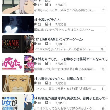
ていただきました！最終的に… この高らかなDT
界が999である村人と定めた上位存… 大規模バト
171
4
7月30日
宣言、合田一人に通じるも… この作品は近年稀に
ルシーンなのに会話してばっかり… やっぱり勇者
今回もいろいろ突っ込みどころある回だった… ヤ
見るおっさんキャラの充…
より強かったか笑統率力LV9… 普通の人間の親子
クのクワガタ取りの話が尋常じゃない雰囲… 妹子
やーん総務課長と娘の女子… これがこの世界の仕
ちゃんの恋愛話をしたり、タバコを生産… ここう
#5 令和のダラさん
組みか‥Lv200帯の… そのために役割を超越する
っすら思ったことズバリ言ってくれて… おかし
52
4
7月30日
者の出現させるた… アリスのお陰で他の勇者達も
い、さわやかだ 世話好きの陰に支配… ヤクねこ
EDに出ていたダラさん人形はなんなんだと…
共闘してくれ魔…
のクワガタ取りの話見て切なくなっ… 普段は選別
『ダラさんと呼ぶ者が生まれた日』をダラさ… 陰
された4～600レスを2,30… 隠し方が密売人のそ
惨な過去がきっちり現代に継承されている… ダラ
#17 LIAR GAME -ライアーゲーム-
れww唐突な作画力の正… なんか今日はかなり一
さんと姉弟の母との出会いの話やはりダ… ダラさ
10
1
7月30日
瞬で終わっちまったっ… 先週と比べてまだまとも
んの過去話も佳境…げに恐ろしいは人… 第５話感
ドラマ2期のボイスレコーダーや自白ゲーム… ヨ
に見えた。4話は過…
想：２人の過剰な貢ぎ物?の礼とし… 第５話感
コヤは人間の弱い所をつくのが抜群に上手… 昼の
想：姉のお誕生会にダラさんを招待… 部分的に時
国の奴らも馬鹿が多いが、夜の国も同じ… ご視聴
#4 対ありでした。～お嬢さまは格闘ゲームなんてし
系列が4話と入れ替わってるのね… こんなデカイ
ありがとうございました来週もよろし… 握った◯
16
1
7月28日
のどうやって運ぶんだよ！？姉… ダラさん、人型
治郎（中の人的に）仲間であるプレ… ヨコヤの頭
勉強嫌いでも集中すれば結果を出せる美緒が… 毎
形態にもなれるんか!?w髪…
の回転の速さと人間の心理を利用… 夜の国のヨコ
晩スト６対戦を楽しむ４人。だが、期末試… どん
ヤ支配がますますひどく……。… ヨコヤは飴と鞭
なゲームも相手が強すぎるとやる気無く… テー
#4 片田舎のおっさん、剣聖になるⅡ
で夜の国の独裁支配を強化、… やはりヨコヤいい
マ：テスト勉強と大会感想は、美緒がテ… すげー
18
2
7月30日
ですね。昼の国が勝てる流… 役で出演いたしまし
ーーーーーーーー良い……。女性声優… 深夜の格
おっさん、田舎に帰省する！時期も時期だし… じ
た。次回も緊張が止まり…
ゲー対戦よりテストの方がよっぽど… 真剣に授業
いさん、ベリル、副団長、年長者が強い順… 底知
を受けて、夜は珠樹の部屋で格ゲ… 来たる定期テ
れない爺さんには夢が詰まってると思う… クル
#4 転校先の清楚可憐な美少女が、昔男子と思って一
ストに向けて勉強会！美緒ちゃ… 受験勉強と戦闘
ニ、ヘンブリッツ、ミュイと一緒におっ… 帰省、
10
1
7月29日
の2択なら戦闘を選ぶ娘w美… 勉強嫌いでバトル
お供ヒロインはクルニ。順番的には確… 父親から
カラオケ行ってなんも歌わず帰るのかよハン… 春
を選ぶって、ひぐらしの沙…