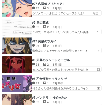
ンセスえらい。プリンセスの精… アンデケン行っ
お名前を見たんだけどあの中村大樹さん… 糸ちゃ
#27 名探偵プリキュア！
てケーキ食べて、帰りにカメ… ララが働く事での
んカッケー、色んな意味でwゲームが… 姉から性
87
3
8月2日
てんやわんや。働いて大変… 地道に働き人と関わ
的興奮覚えてないよね？なんて言わ… テーマ：引
ウソノワールぷにぷにアゲセーヌかわよ!!… 順当
る日々の中に愛を見いだ…
きこもりの理由感想は、久しぶり… 元ゲーマーな
にマコトジュエルの争奪戦をやったと。… 記憶を
ので、はちゃめちゃ楽しく作業… 糸ちゃんと源く
取り戻し正式に探偵事務所で働き始め… ポワロ、
#5 鬼の花嫁
んの距離感おかしいね(*´… 糸と源ははよ好きお
元ネタを解説して原作に誘導するの… くれあさん
32
2
8月1日
うとると言わんかい！引… ショウくんと対等に話
の探偵としての初事件にしてちょ… ・急にクイズ
この先一生俺のモノだって言ってみたい笑他… 1
すためにゲームをする…
番組が始まったw・妖精ウソノ… るるかの助手だ
歳からの誕生日プレゼント………とは思っ… 玲夜
った？今回が初めての探偵活… 探偵じゃなかった
さん柚子に18年分の誕生日プレゼント… 柚子は
#17 黄泉のツガイ
の！？クレアさん探偵すぎ… 突然のポアロクイズ
鬼龍院家から初めて学校に通う事にな… プレゼン
36
2
8月1日
は草なんよ。んで、あん… 今回からついにくれあ
ト攻撃ヤバすぎるwwwヴァイオレ… 玲夜さまサ
影森家にいるアサちゃんは擬態ツガイだった… ア
が探偵事務所の仲間に…
プライズの、これまでの柚子ちゃ… 玲夜から柚子
サが置かれた立場や気持ちを汲んで熱くな… 屋敷
へ17年分の誕生日&を未来に… 「​​13歳の柚子ちゃ
にアサはいなかった逆にガブちゃんはい… 影森の
#6 天幕のジャードゥーガル
んへ…もう中学生な… 梅原の人が18歳になるま
当主が際限なくツガイを増やせるのに… 今回はも
34
2
8月1日
での誕生プレゼン… なよなよした男（cv石田彰）
うガブちゃんさんの悲鳴にも似た怒… ユルと戦っ
モンゴル帝国への恨みを持つシタラを信じた… 回
梅ちゃんがた…
た時から伏線が張られていたのが… しかしアサ
想が淡々と語られるのだけどいつの間にか… オゴ
は、兄様に会いたいbotだと思… ツガイには優し
タイの妃になってもその心は晴れず、モ… ドレゲ
#5 乙女怪獣キャラメリゼ
い筈のガブちゃん、アキオの… 色々とひっかけが
ネの過去、宝石だった彼女が人になり… ドレゲネ
83
1
7月30日
あって、最終的に嫌な終わ… ゴンゾウが従える大
の過去、、辛かった、、あのジャタ… 年上旦那が
付き合った後の関係性を深めるにはヒロイン… 来
量のツガイに何事かと思…
良い人でも、女は宝石でただ笑っ… ダイルの儀式
夢ちゃんがキングコングなのいい味付けだ… ずっ
の神々しさたるや。一気に空気… ドレネゲの辛い
とメスってて何この可愛い生物。クラス… 付き合
#7 バンドリ！ ゆめ∞みた
過去には同情の言葉しか…シ… 奥様に悲しい過
い始めたら始めたでまた違った悩みが… と一歩ず
32
4
8月1日
去…萌え袖が可愛いね、と思… ドレゲネとシタ
つ踏み出す黒絵ちゃん微笑ま新汰の… ツインテー