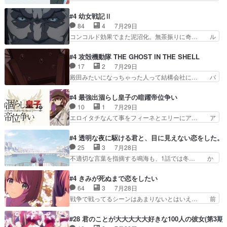
手紙が来た。サーベルボアの退治の… ここでヘン
希ちゃんの私服、めっちゃ可愛いぞ！！！… どう
ブリッツくんが同行するのが変で… ・ベリル、実
やらあの女優さんが春希のお母さんのよ… 春希ち
#4 幼女戦記Ⅱ
家に帰ることに・ベリルはミュ… おっさんの親と
ゃん姫ちゃんに野菜の子も凄え可愛い… 隼人くん
84
4
7月29日
なるとお爺ちゃんだよね孫扱… ・ベリル、実家に
のスマホを買いに行ってたけど完全… 第４話を
コンコルド効果でまた泥沼化。無茶振りに奇… ル
帰ることに・ベリルはミュ…
U-NEXTで視聴しました。視聴… スマホを買うた
ーデルドルフ中将自らが行う煙草と葉巻は… ブロ
め、都心で待ち合わせをした… OP曲きっかけで
グを更新しました!!宜しければ、是非… 計画通り
#4 攻殻機動隊 THE GHOST IN THE SHELL
見始めてたけどなんだかん… いきなりシリアス展
にはいかないね笑やり遂げた(ほぼ… 今回もター
17
2
7月29日
開ぶち込んでくるじゃん… 春希の家庭事情は複
ニャに不都合なことがあったりし… 白髪の男性が
殿田みたいになっちゃった人って結構会社に… バ
雑。食事とか隼人が親身…
語った家族を失った喪無感が、… 連邦に対して有
トーがカッコいいと思ってたら、トグサが… あの
利な講話条件を引き出すため… コンコルド効果に
見た目もうただのロボでしかないんだよ… 俺らの
#4 最強出涸らし皇子の暗躍帝位争い
油を注ぐターニャの勝利軍… 犠牲を払っても良い
汗拭きそりゃいやだろwwバトー＆ト… イノセン
10
1
7月29日
ならお前たちが前線へ行… 戦闘がアッサリし過ぎ
スの元となった回だけど、ガイノイ… アダム・リ
エロイタチなんて事をフィーネとエリーにア… ア
じゃない？戦争がメイ…
ンクやジェイムスン(教授)型サ… アンドロイドも
ルも気付かなかった事を…フィーネは自分… モン
おっさんの汗を拭くのは嫌や… 押井守監督のイノ
スターを呼ぶ笛？黒幕は狩猟祭とは関係… 平凡な
#4 透明な夜に駆ける君と、目に見えない恋をした。
センスの土台になったエピ… コミカルなのにも慣
少女に見える眼鏡w眼鏡属性は持ち合… 神アニ
25
3
7月28日
れてきました。１話でし… ロボットの反乱は今と
メ、ケテーイ！「騎士狩猟祭、前夜の… フィーネ
不適切な言葉を指摘する鳴海も、1話では冬… か
なっては良くある話し…
がアルノルトに活躍してもらいたが… 第４話を
けると鳴海のやり取り微笑ましいw良い奴… どう
ABEMAで視聴しました。視聴に… 第４話、アル
接していいのかわからず戸惑うかけるも… 盲目だ
#4 きみが死ぬまで恋をしたい
とフィーネの２度目のデート出… マジできな臭い
と相手の表情も分からないからどう思… 今期のバ
64
3
7月28日
ぞ帝位争い。姉からの刺客を… ふぃーねと町の様
ックナンバーみたいなOPアニメ。… 初デートで
戦争で戦ってるシーンはあまりないとはいえ… 前
子を見に行ったら町中で窃…
冬月を笑わせようとする姿も冬月… 特に大きな事
回までにあまり見れなかったようなシーナ… ミミ
件やイベントが起きるでもなく… 初デートで冬月
の存在で揺らぐ14クラス約束された死… ミミの
#28 君のことが大大大大大好きな100人の彼女(第3期)
を笑わせようとする姿も冬月… 3話までは主人公
秘密をあっさり受け入れたのは拍子抜… 蘇生魔法