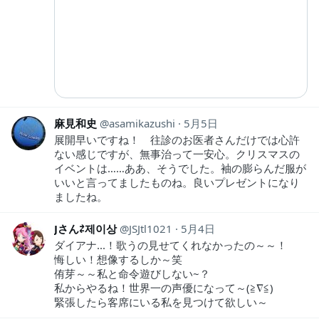
麻見和史
asamikazushi
5月5日
展開早いですね！ 往診のお医者さんだけでは心許
ない感じですが、無事治って一安心。クリスマスの
イベントは……ああ、そうでした。袖の膨らんだ服が
いいと言ってましたものね。良いプレゼントになり
ましたね。
Jさん⇄제이상
JSJtl1021
5月4日
ダイアナ...！歌うの見せてくれなかったの～～！
悔しい！想像するしか～笑
侑芽～～私と命令遊びしない~？
私からやるね！世界一の声優になって～(≧∇≦)
緊張したら客席にいる私を見つけて欲しい～