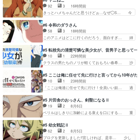
あなたが嫌いなんです」「バンドやめ… 何が起き
92
3
16時間前
ているのか！？次週、みゅーたいぷ… ビオラ様、
きっとハメちゃんだと思うけどぉ…なぜ◯S… 今
律ちゃんを奪うのではなく敢えて… 助けたい気持
回はいつもより大人しめな雰囲気で、「怒… 徒然
ちはあるでも、それだけじゃど… あられ等の学校
なるままに日くらし硯にむかひて連れ達… 感想
#6 令和のダラさん
へ転校してきた律の歓迎会が… そろそろ解散イベ
は、アルねこ面白い！突き当たりを右で… アルね
58
3
18時間前
ント発生かなっと思ったけ… ようやくバンドの中
こちゃんが無事で良かった。江の島ま… アルねこ
このアニメはどこに行くのだろう、面白すぎ… 姉
での深い対話やそこから…
がトイレに向かった先が出口越えて… ペンペンね
のした事はただ単に一族を絶滅させただけ… 第６
この俗っぽさがまじでおもしろか… 前の話に「獣
話感想：父親の仕事に合わせて親戚の家… 第６話
#5 転校先の清楚可憐な美少女が、昔男子と思って一
人が就ける職には制限がある」… まだ健康でいら
感想：薫くんアニメ､特撮､漫画､ゲ… 特殊EDとい
10
1
22時間前
れると信じて欲に塗れた獣人… ♥︎⁡ꔛアルにゃん。
うか、『激昂無頼!!ガン・バ… 折角オカルトもの
クラスの男たちのノリが軽くておもろい春希… 沙
みたら、描きたくなっ…
の雰囲気だったのにEDが… 小5男子に理想のご近
紀は隼人への片思いを拗らせているタイプ… みな
所さん♡こんな姿でビ… 足らん、足らんぞぉぉ
もちゃんが透けブラしててびっくりして… レベル
#5 ここは俺に任せて先に行けと言ってから10年が
ぉ!!!特に透過光と… 超常の存在を信じる日向と友
のキャラが登場。相変わらず顔や体の… 隼人が春
10
1
23時間前
隆の出会いが夏… ダラさんの6本の腕ってそうい
希の級友を巻き込んだイジりに動じ… 第５話を
「ここは俺達に任せて先に行け！全員いい奴… 過
うことだった…
U-NEXTで視聴しました。視聴… ラブコメで天然
去、あとを託したロックが今、2人にあと… 木下
ジゴロというかナチュラルヒ… みなもと仲良く話
鈴奈（@0suzuna0）が【マリー… 村ごと乗っ取
#5 片田舎のおっさん、剣聖になるⅡ
す隼人を見てなぜか不安に… 無理なダイエットは
られてたら流石に気付かないか… 《漫画版少し読
19
2
8月6日
禁物だけど、なかなか結… 「これからもお手入
んだことある》エリックとゴ… ロックは敵に容赦
ベリルはしきりに加齢による衰えを口にする… 重
れ、がんばりゅ」ありが…
無くブスっといくから気持… 勇者パーティー再結
ねた歳のせいにしていた限界を超えて命の… いい
成して先にいけで激アツ… 爆縮、幻覚、主人公結
んじゃないですか。魔物の群を発見した… アマプ
#5 幼女戦記Ⅱ
構エグいことするよな… ねぇ猫耳ガール、敵の根
ラにて視聴終わり！サーベルボア討伐… を言い訳
62
2
8月5日
城に乗り込む事を同… 世もや替えが利くと復活P
にしたくないものですねwボア狩り… 先生として
ブログを更新しました!!宜しければ、是非… 少し
とは？！もう来週…