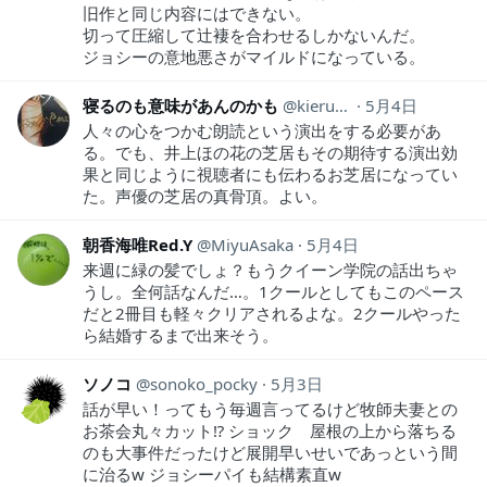
旧作と同じ内容にはできない。
切って圧縮して辻褄を合わせるしかないんだ。
ジョシーの意地悪さがマイルドになっている。
寝るのも意味があんのかも
kieru_kieru
5月4日
人々の心をつかむ朗読という演出をする必要があ
る。でも、井上ほの花の芝居もその期待する演出効
果と同じように視聴者にも伝わるお芝居になってい
た。声優の芝居の真骨頂。よい。
朝香海唯Red.Y
MiyuAsaka
5月4日
来週に緑の髪でしょ？もうクイーン学院の話出ちゃ
うし。全何話なんだ…。1クールとしてもこのペース
だと2冊目も軽々クリアされるよな。2クールやった
ら結婚するまで出来そう。
ソノコ
sonoko_pocky
5月3日
話が早い！ってもう毎週言ってるけど牧師夫妻との
お茶会丸々カット⁉︎ ショック 屋根の上から落ちる
のも大事件だったけど展開早いせいであっという間
に治るw ジョシーパイも結構素直w