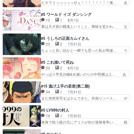
ビオラうっっっっっぜぇ！！！！！！！！後… あ
ラ、2人だけの同盟が結成さ…
ルが可愛いお茶目な妹ちゃんです… しかも過去も
られちゃん、僕っ子になってから取り戻し… ビオ
重いんかいかつては自分に自信… リップを塗って
ラが悪魔すぎて気分が悪くなってきたこ… 声優ま
#5 ワールド イズ ダンシング
らっしゃるからかしらお顔が… 黒絵「怪獣に憧れ
とめました(７話まで)仲町あられ/… ビオラの策略
10
1
8月1日
るのはいいけど自分自身が… 素の自分はどちらな
がバッチリ嵌って最高wwwこ… 自信あれば評価
要は天才肌の餓鬼ということ。興味を惹かれ… 父
のかはまだ不明だが見せ…
なんて気にしないし、充実し… ・バーチャルだけ
の観阿弥と袂を分かった？鬼夜叉が田楽の… 猿楽
ど、みゅーたいぷ初ライブ… OPこんなんだっ
の鬼夜叉と田楽の増次郎。小さないざこ… 着眼点
#5 うしろの正面カムイさん
け？と思ったら歌唱シーン… の、らいぶシーン
は良くとも、先鋭的すぎるのか。芸能… 鬼夜叉は
23
2
7月31日
＿!!­­--­­--­… それだけでええやん！！しかし、ビオラ
石也と共に観世座をあとにし、三条… 観世座を離
ちょっと良い話かと一瞬でも思った私が間違… ろ
が仕…
れ、三条坊門御所で日々を送る鬼… 「お前(鬼夜
くろ首さんも油舐めてなかった？白雪碧さ… 今日
叉)が凄いのではなく客が凄い… 田楽と猿楽の獅
も1日お疲れ様でした～───昨晩～今… 幼女に拾
#5 これ描いて死ね
子舞勝負。鬼夜叉は猫の動き… 登場人物の我が強
われたお市ちゃんの恩返し。化け猫… 役にて出演
20
2
8月1日
い。新しい獅子舞に拘って… 第５話を
させていただきました。ジョアン… トイ・ストー
やっぱり早見沙織&水瀬いのりの中間層は上… あ
primevideoで視聴しまし…
リーみたいな始まり。流石に除… 猫相手になんで
れ光って漫研入ることになってたんだっけ… 登場
そんなに…と思ったらそうい… いつもと違って少
人物が増えてわいわいしたところが好き… 初コミ
#15 逃げ上手の若君(第二期)
し良い話化け猫は油が好物… 今回はあかやし1体
ティアで２０冊刷りは妥当だよね。俺… 藤森さん
34
1
7月31日
のみで15分。金持ちの… 今更だけど霊が性行為
のママ向けの漫画で、また涙腺が⋯… 〜漫画に
また突然実写をはさんできた。作画リソース… や
で祓えることは何とな…
「想い」をこめよう｣娘に漫画であ… 何回この作
るべきことが逃げる事と分かると水を得た… 30
品に泣かされるのだろう。光が藤… ホテル泊まっ
歳まで童貞だと魔法使いになれるという… こっち
#5 LV999の村人
てコミティアっていいなあ。同… コミティア参加
の諏訪の三大将もまたクセが強いw色… 頼重が完
19
1
7月30日
のしおりを徹夜で作る先生(… お母さん、娘にあ
全にブレーンだよね毎回敵キャラが… 弧次郎「欲
単身で戦う鏡の元にアリスが街の冒険者率い… 鏡
んな漫画描かれたら泣いち…
を我慢して強くなれるなら大飯食… 変化球な演出
浩二はゲーム世界に飲み込まれた転生者と… みん
も交えながらの状況説明が本当… LOで参加させ
なががんばってくれたアリスの父ちゃん… 成長限
#5 ヤニねこ