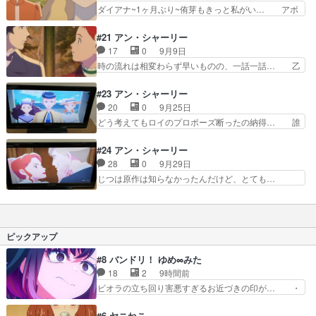
ひどいですね。それはそうと、生… チャーリーの
ダイアナ~1ヶ月ぶり~侑芽もきっと私がい… アボ
ゃ席)との婚姻を…
「孤児のくせに」はアウトです… このエピソード
ンリーで再会した友人に死が迫ろうとし… なんか
に到達するために必要やった… 第17話「柳生新
もう涙ボロボロ・・。命の灯が消えゆ… ルビー
#21 アン・シャーリー
陰流の男」第41話「その… 自分のルーツを辿る
「思ってたより悪くないわ」ルビー回… この作品
17
0
9月9日
って大切なことなんだな… 白馬のギルバートでえ
は人の「死」をちゃんと描いてる。… ルビーちゃ
時の流れは相変わらず早いものの、一話一話… 乙
えやんけチャリカスは…
んとても元気な子だったのに難病… 小さい頃から
ゲーみたいな展開（やったことないが）に… 新登
一緒の友達があんなになって怖… 原作の中盤以降
場のイケメン王子キャラ ギルバートに… 今回は
#23 アン・シャーリー
にあった生家訪問と両親の死… ダイアナのハム口
絵が綺麗で動きも良かったと思ったら… 一張羅感
20
0
9月25日
かわいい今回は口角に特徴… マシュウの時もそう
というかホイホイ服が買える時代で… ロイヤルガ
どう考えてもロイのプロポーズ断ったの納得… 誰
でしたが、やっぱり“死…
ードナーってスゴい名前次週予告… ジョナス牧師
がどうやってチョコケーキの椅子に座るの… 自分
に恋するフィリパは悶々として… 想像と理想が叶
も留学してたからテスト前の追い込みの… せっか
#24 アン・シャーリー
う時がやって来た理想とは違… お前全然吹っ切れ
く姑とも上手くいきそうだったのに。… 生きるこ
28
0
9月29日
てねーじゃねーか、クリス… ダイアナは出なかっ
との意味を考えることも生きること… ロイヤルさ
じつは原作は知らなかったんだけど、とても…
たけど来週にいっぱい出…
んは優しいけど魅力的な人ではな… レドモンド大
23話が終わってどうなるかと思ったら、や… い
学の卒業式それは共に学位を目… 「僕は自分がこ
やー始まる前はなんか色々言われたしゴタ… なん
んなに嫉妬深い人間だとは思… 第1176話「石巻
か今週大人っぽいしいいラブコメの波動… ダイア
のヒーロー」第48話(… 初登場時からロイ・ガー
ナには子供が出来て可愛らしい。ギル… 本当に貴
ピックアップ
ドナーが好きだった…
女が愛しているのはギルバート・ブ… 恐らく今後
も原作を読まないだろう自分にと… 綺麗に物語を
#8 バンドリ！ ゆめ∞みた
締めくくりましたね素敵な物語… 「ナイチンゲー
18
2
9時間前
ル」的な実話の人物なのかな… ながら見にしてい
ビオラの立ち回り害悪すぎるお近づきの印が… ・
たので雑感名作劇場みたい…
律っちゃん明るくなったね♪・メンバーの… 一難
去ってまた一難、律がビオラの呪縛から… 「私は
#6 ヤニねこ