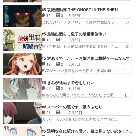
のベリルが好きだけど、今回みた… 4人だけでサ
でもマシな負け方を選んだゼートゥーア… ゼート
ーベルボアを狩りに行く。野営… ・実家周辺でサ
ゥーアの唯一の手駒が強すぎる笑あお… 私にとっ
#5 攻殻機動隊 THE GHOST IN THE SHELL
ーベルボアが暴れてると聞い… ちょっと年齢の事
て完全にご褒美回ゼー様の葉巻シー… やはりター
13
3
8月5日
を言いすぎとゆーか言い訳… ベリルの母もやはり
ニャが後方指揮だと展開に迫力が… “貧乏籤百連
どれだけハイテクノロジーで身体の価値がフ… ジ
只者じゃなかったかベリ…
無料ガチャ”100連でも1回… 2期入ってから地味
ャミングも伏線になるかと思った回想シー… フチ
だよね。ただでさえ幼女… 「餌になってもらわね
コマだいぶ理性持ち始めた。この世界の… 原作読
#5 最強出涸らし皇子の暗躍帝位争い
ばならぬ」って言葉に… ゼートゥーア左遷によっ
んだのもう何年も前なのに、覚えてる… コイルの
10
1
8月5日
て参謀本部の連携が… 緊張感ある戦闘描写とギャ
汚職を突き止めるべくバトーの指導… やまとん1
騎士狩猟祭、個人的に優勝本命に印を付けた… 細
グ今週の『有能な…
号はどこの部分で使うのだろう？… 日本とロシア
かい設定を考えるのが面倒な時は古代魔法… エル
が絡む政治の話かつ色々な用語… 第５話を
ナがチートすぎる笑アルは最初から自分… プラネ
#5 対ありでした。～お嬢さまは格闘ゲームなんてし
primevideoで視聴しまし… 前回同様『イノセン
ット・ウィズ展開アツいな「騎士狩猟… 麦茶どこ
12
2
8月5日
ス』を含む押井・神山版… 第５話「EPISODEラ
ろかタイトル通り麦茶の出涸らしぐ… 第５話を
EVOジャパン参戦を決めた四人。美緒の母… こ
ストの母親の気持…
ABEMAで視聴しました。視聴に… 復讐に燃える
の作品に唯一足りないと思ってた(無くて… 見た
吸血鬼兄弟の弟ですいいキャラ… クリスタ皇女
目は気品溢れてるのに中身は…美緒ママ… テー
#5 きみが死ぬまで恋をしたい
が“萌え”なのでこの娘が皇帝… ウサギ好きそうな
マ：格ゲー大会に行くには？感想は、美… 大会を
67
2
8月4日
王女殿下がかわいい。幼馴… ついに始まった狩猟
前に格ゲー熱が高まる一方、百合の本… 東京で開
敵も1人の人間というのはそうなんだけど状… も
祭。エルナの活躍で上位…
催される格ゲー大会に参加すること… Japanに向
う着れないからってどういう意味だろうな… ミミ
けて外泊届にサインをもらっ… 長崎から大会のた
を人間に戻して欲しいでも自分達が代わ… ご視聴
#4 スーパーの裏でヤニ吸うふたり
めに東京へ!/でも観光よ… 旅の支度全部やってく
ありがとうございました見るたびに切… 誰かと思
31
1
7月30日
れる先輩、なんだかん… 第５話をｄアニメストア
ったらちゅー先輩か。しれっと相方… 第５話感
ガラケーがぶっ壊れたので仕方なくスマホに…
で視聴しました。視…
想：コ□した相手にも家族や…､戦… つらい回
佐々木さんとは同い年くらいに思ってたけど… や
だ……つらすぎる……。エスタ先輩… 今週のシー
はり出オチ感が否めず、エピソードの打率… 田山
#5 透明な夜に駆ける君と、目に見えない恋をした。
ナとミミも可愛かった2人の関係… 確かに相手に
さんが佐々木さんに沼っていく…こんな… 佐々木