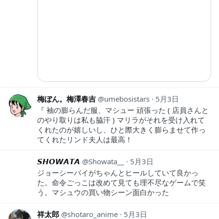
梅ぼん。梅澤春吉
umebosistars
5月3日
『 袖の膨らんだ服、マシュー 頑張った ( 店員さんと
のやり取りは私も脇汗 ) マリラがそれを受け入れて
くれたのが嬉しいし、ひと際大きく膨らませて作っ
てくれたリンド夫人は最高！
𝙎𝙃𝙊𝙒𝘼𝙏𝘼
Showata__
5月3日
ジョーシーパイがちゃんとヒールしていて良かっ
た。命令ごっこは改めて見ても理不尽なゲームで笑
う。マシュウの買い物シーン面白かった
祥太郎
shotaro_anime
5月3日