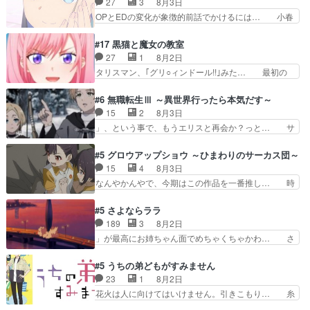
27
3
8月3日
も家族や大切な人はいるけど、… 白シャツが作業
さん、腕フェチなんですね笑最近まじ… 佐々木が
OPとEDの変化が象徴的前話でかけるには… 小春
着みたいなもんなんですかね…
ガラケーからスマホに変えるって、… もうドラマ
の透明なモヤのかかった世界。どんな女… そう
版孤独のグルメファンコンテンツ… 「お腹冷えち
か、こんな風に見えてるのかぁ。かける… 完全な
#17 黒猫と魔女の教室
ゃわない？佐々木さんの優しさ… 先行で見た時よ
両片思いになりましたねぇ…OPとE… 余計な物
27
1
8月2日
り2人のやり取りに癒しを感… ABEMA版の7〜8
は描かず白く靄がかった小春ちゃん… 光も感じな
タリスマン、｢グリ○ィンドール!!｣みた… 最初の
話佐々木が実年齢以上…
い完全な盲目なんやね…おめかし… 母役に能登さ
障害ゴーレムを全員で力を合わせて倒… アリアは
んって禁じ手使ってきたー！E… 今回は小春視点
ホントスピカが大好きだよね。ツン… 一等級ポテ
#6 無職転生Ⅲ ～異世界行ったら本気だす～
も描かれていて良かった本当… 股に海豚を挟み水
ンシャルのアリアちゃん可愛くて… そういや、ア
15
2
8月3日
上バスでの会話を反芻…恋… OPEDとも無人バー
リアは能力は最上級のくせに、… とうとうアリア
」、という事で、もうエリスと再会か？っと… サ
ジョンから主人公２人…
と直接競う場がきたこれまで… 毎度ながらのスピ
ラの再登場によってルーデウスの成長が確… 人間
カの顔面芸推しのハナちゃ… クソレビュータリス
関係の清算が粛々と進められているサラ… サラと
#5 グロウアップショウ ～ひまわりのサーカス団～
マン趣味ダダ漏れで好き… 期末試験が始まろうと
の関係に対して完全に「昔の女」とし… ルーシー
15
4
8月3日
しておりスピカは対策… 能力鑑定胸像タリスマン
にデレるルディが完全に親バカで微… サラとは会
なんやかんやで、今期はこの作品を一番推し… 時
氏容姿も評価してし…
ってほしいちゃんとした別れ方し… サラは未練0
給50円じゃ借金は減らない(^_^;サ… 葵ちゃん可
だと言っていたけど人の気持ち… 実は結構好きな
愛すぎるな楠木ともりちゃんのね… デフォルメさ
#5 さよならララ
キャラモヤモヤする別れ方だ… 役で出演させてい
れた表情が特に多かったのが印… 葵＆茜の回も良
189
3
8月2日
ただきました！よろしくお… 毎クールメインヒロ
きでした。あの証拠写真、ひ… 互いが互いのこと
」が最高にお姉ちゃん面でめちゃくちゃかわ… さ
インを好きになっちゃう…
を想っているのにすれ違っ… 第５話をｄアニメス
すがに割れた窓ガラスの弁償は求められた… 逡巡
トアで視聴しました。視… 葵ちゃんに〝瑞佳ちゃ
を振り切ってみんなに謝ったララの思い… 仕事に
#5 うちの弟どもがすみません
んと練習したい〟と言… 本当この作品は「キャ
馴染めない辺り観ていて苦しいところ… ララちゃ
23
1
8月2日
ラ」を活かすのがうま… みずかちゃんの介入で双
んの事情はもう少し皆に話して良い… ララと茉里
花火は人に向けてはいけません。引きこもり… 糸
子の仲にヒビが………
とで初のアルバイト。七転八倒し… 労働するプリ
はまだ柊の顔も見たことなかったっけ！1… って