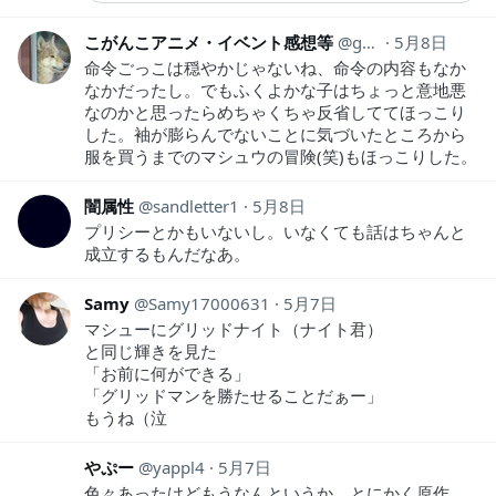
こがんこアニメ・イベント感想等
ganko_thought44
5月8日
命令ごっこは穏やかじゃないね、命令の内容もなか
なかだったし。でもふくよかな子はちょっと意地悪
なのかと思ったらめちゃくちゃ反省しててほっこり
した。袖が膨らんでないことに気づいたところから
服を買うまでのマシュウの冒険(笑)もほっこりした。
闇属性
sandletter1
5月8日
プリシーとかもいないし。いなくても話はちゃんと
成立するもんだなあ。
Samy
Samy17000631
5月7日
マシューにグリッドナイト（ナイト君）
と同じ輝きを見た
「お前に何ができる」
「グリッドマンを勝たせることだぁー」
もうね（泣
やぷー
yappl4
5月7日
色々あったけどもうなんというか、とにかく原作