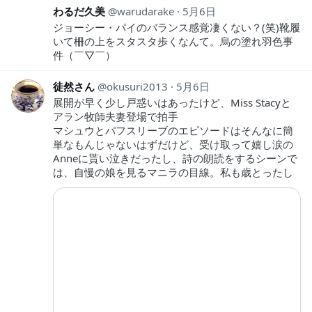
わるだ久美
warudarake
5月6日
ジョーシー・パイのバランス感覚凄くない？(笑)靴履
いて柵の上をスタスタ歩くなんて。烏の塗れ羽色事
件（￣▽￣）
徒然さん
okusuri2013
5月6日
展開が早く少し戸惑いはあったけど、Miss Stacyと
アラン牧師夫妻登場で拍手
マシュウとパフスリーブのエピソードはそんなに簡
単なもんじゃないはずだけど、受け取って嬉し涙の
Anneに貰い泣きだったし、詩の朗読をするシーンで
は、自慢の娘を見るマニラの目線。私も歳とったし