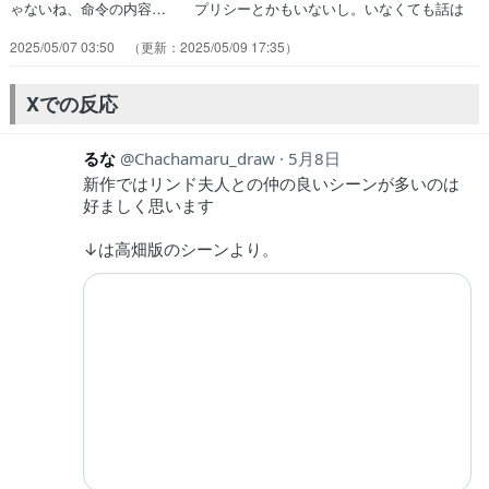
ゃないね、命令の内容… プリシーとかもいないし。いなくても話は
ち… マシューにグリッドナイト（ナイト君）「お… 色々あったけ
2025/05/07 03:50
2025/05/09 17:35
どもうなんというか、とにかく… さすがにダイジェストムービーすぎ
る。いや… 屋根の上を歩いたり、高いとこから落ちたり… ブルー
ジェンダーは映画よりキツイなあ。可… ジョーシー・パイはちゃんと
Xでの反応
いた笑安定のス… ・SummerPockets・BLEAC…
るな
Chachamaru_draw
5月8日
新作ではリンド夫人との仲の良いシーンが多いのは
好ましく思います
↓は高畑版のシーンより。