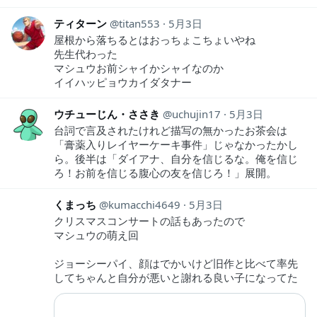
ティターン
titan553
5月3日
屋根から落ちるとはおっちょこちょいやね
先生代わった
マシュウお前シャイかシャイなのか
イイハッピョウカイダタナー
ウチューじん・ささき
uchujin17
5月3日
台詞で言及されたけれど描写の無かったお茶会は
「膏薬入りレイヤーケーキ事件」じゃなかったかし
ら。後半は「ダイアナ、自分を信じるな。俺を信じ
ろ！お前を信じる腹心の友を信じろ！」展開。
くまっち
kumacchi4649
5月3日
クリスマスコンサートの話もあったので
マシュウの萌え回
ジョーシーパイ、顔はでかいけど旧作と比べて率先
してちゃんと自分が悪いと謝れる良い子になってた