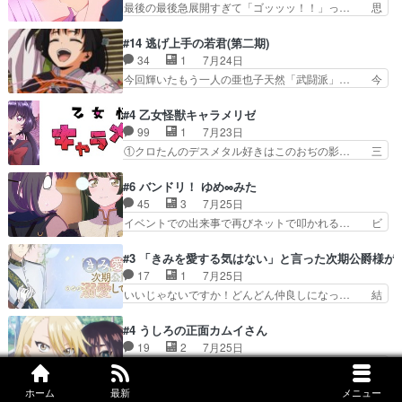
最後の最後急展開すぎて「ゴッッッ！！」っ… 思
村を捨てて新郷家に来…
人物多いけどついていけるのか私… 今回は遂にド
ってた以上にセリフとかしっかりした漫画… 今回
レゲネ登場という話彼女の在り… チャガタイ兄さ
は泣かなかった！漫画描きのハウツー回… この作
#14 逃げ上手の若君(第二期)
んがめっちゃ可愛かったなド… まさかの展開にめ
品はこういうのをズバッとキメるの上… 藤子不二
34
1
7月24日
ちゃくちゃテンション上が… チャガタイの所へ密
雄に親しんだ人にはとてもフィット… 赤福のヌル
今回輝いたもう一人の亜也子天然「武闘派」… 今
偵に行ったはずがドレゲ…
ヌルした動きとかネームを褒めら… 漫研が気にな
回は強敵小笠原貞宗と時行の対面内容盛り… 言い
って仕方ない先生がかわいい。… 漫画のノウハウ
逃れすら逃げ上手亜也子のアシストに支… そう
#4 乙女怪獣キャラメリゼ
から新たな仲間まで。本作品… 今回エンディング
か、亜也子もまだ9歳なのか‥ときゆき… 「亜也
99
1
7月23日
テーマが流れるのが早い（… この作品の世界に
子のドキドキ・大作戦！・長寿丸を一… 目玉と耳
①クロたんのデスメタル好きはこのおぢの影… 三
も、一応デジタルという概…
を相手に言葉で繰り広げる戰もノラ… 時代設定ど
石さんのキャラなんかミサトさんっぽいな… なん
うなってる笑目力が強すぎて睨ま… ときメモ画面
か好きになれんキャラだなぁ作品もイン… 相変わ
#6 バンドリ！ ゆめ∞みた
からのいらすとやは草だった。… 今回は亜也子回
らず生物学者には見えないわね響野君… 正体を知
45
3
7月25日
でしたね頼もしさと乙女らし… 貞宗、キモいギョ
らないのにどちりも肯定してくれた… 黒絵がハル
イベントでの出来事で再びネットで叩かれる… ビ
ロ目としか思ってなかった…
ゴンになっても、南を助けて大事… OPにデスボ
オラの次の一手が動き始めました。それに… ビオ
入ってるのは黒絵がデスメタル… 黒絵が男で唯一
ラがまじで何がしたいかわからん！先生… 陰キャ
#3 「きみを愛する気はない」と言った次期公爵様が
心を許す、母の友達である光… 黒絵の可愛さレベ
の間合いにスルっと入ってきて相手の… ビオラが
17
1
7月25日
ルが止まらない。南くんと… 黒絵の母とのやり取
都子さんを籠絡しに来ててやばいぞ… マネージャ
いいじゃないですか！どんどん仲良しになっ… 結
りでエヴァの加持さん思…
ー現実版初登場！バレーボールに… 藻掻きながら
婚初日で君を愛する気はないものはやはり… 今期
前に進もうとするあられと律少… ビオラスマイル
の恋愛系で1番これが好き。愛する気は… 今晩
#4 うしろの正面カムイさん
で相手の緊張を解く相手の共… たまったアニメ
は、2130頃からシンデレラガールズ… 公爵の妻
19
2
7月25日
50本だってｗ今日も帰った… マネージャー実在
なのに着てる洋服がシンプル。テー… まあ、これ
JSコスプレ無理があるけど口裂け女寄って… 小
した大逆風のハズなのに全…
は見なくていいな。むしろ判断が… 自分でも気づ
学生コスには無理あるぞ。そのベットの下… シヅ
くほど嫉妬してる様子は可愛い… 次期公爵様がな
ホーム
最新
メニュー
カちゃんがヤバすぎてボキキしそう(ぇ… 口裂け
#3 炎の闘球女 ドッジ弾子