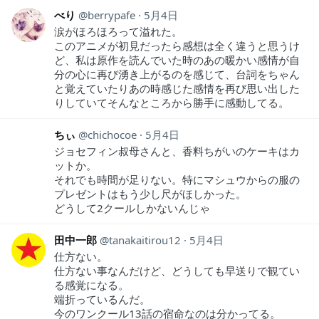
べり
berrypafe
5月4日
涙がほろほろって溢れた。
このアニメが初見だったら感想は全く違うと思うけ
ど、私は原作を読んでいた時のあの暖かい感情が自
分の心に再び湧き上がるのを感じて、台詞をちゃん
と覚えていたりあの時感じた感情を再び思い出した
りしていてそんなところから勝手に感動してる。
ちぃ
chichocoe
5月4日
ジョセフィン叔母さんと、香料ちがいのケーキはカ
ットか。
それでも時間が足りない。特にマシュウからの服の
プレゼントはもう少し尺がほしかった。
どうして2クールしかないんじゃ
田中一郎
tanakaitirou12
5月4日
仕方ない。
仕方ない事なんだけど、どうしても早送りで観てい
る感覚になる。
端折っているんだ。
今のワンクール13話の宿命なのは分かってる。