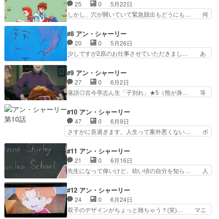
ラブ発足＆髪染め事件回。赤髪も、緑… 髪染めで
25
0
5月22日
はちゃんといた笑安定のス… ・
緑色になる話46年前の世界名作劇… 今回の失敗
しかし、穴が開いていて緊急脱出もどうにも… 何
SummerPockets・BLEAC…
の話をしてからの7話のサブタイ… 冒頭のダイア
て良い先生なんだ……。生涯の目標がある… 「失
ナとの会話「あと4年したら髪… さすがにこのエ
敗ばかりしてきたけど、一つするたびに… ７話
#8 アン・シャーリー
ピソードは良過ぎるな。失っ… 今回も面白くて、
「失敗ばかりしてきたけど、一つするた… 将来の
20
0
5月26日
そしていい話だった。しか… ６話「赤毛くらい、
目標は教師だと志して健全な成長をと… 毎回OP
少しですが2原のお仕事させていただきまし… あ
いやなものはないと思っ…
でギルバートとダンスしてﾃﾚﾃﾚ… めっちゃ気にな
の素晴らしい暗誦からのカエルwwwこの… ここ
る終わり方したもんで思わず… ハモンドのおばさ
までかなり早い展開で来たけど、今回は… ８話
#9 アン・シャーリー
んが泳ぎを教えるわけない… 自分の赤毛に対する
「あたしは、自分の他、誰にもなりたく… クイー
27
0
6月2日
意識が変化しても尚あの… 小川でエレーン姫ごっ
ン学院の試験の話や詩の朗読コンサー… クイーン
落語◎古今亭志ん生「子別れ」★5（熊が身… 等
こをしていたところ、…
学院にも首席で合格して周囲からも… コンサート
身が上がって顔立ちも大人びているのを作… 一生
に出演、見事なパフォーマンスで… いよいよクィ
懸命にやって勝つことの次にいいのは、… おそら
#10 アン・シャーリー
ーン学院の受験そしてグリーン… マリラと同じく
く製作者は原作2巻以降をアニメ化し… なんか全
47
0
6月9日
らいの背になったみたい半分… とりあえずマシュ
体的に動きに違和感がジェシーの性… わたしだけ
さすがに良過ぎます。人生って案外悪くない… ボ
ウさんが無事で良かったで…
かあのシーンにドキドキしたのは… という感じで
ロ泣き(Π▽Π)マシュウの死は原作読ん… マリラは
好きですこの作品、テンポがよ… 初めての学園生
そんなふたりをみてギル父とのこと… このギルバ
#11 アン・シャーリー
活に戸惑いながらもステラや… クイーン学院での
ートの台詞、しっかり言ってくれ… でも、きっと
21
0
6月16日
生活本当の家族よりも尊き… ホントにあっという
一番良いものに違いないの」拝… 世界名作劇場の
先生になって偉いけど、幼い頃の自分を知ら… 人
間にクイーン学院卒業し…
ときはマシュウが心筋梗塞？… 最終エピソードを
生は、世界は、見方によっては案外美しい… 面と
終えたけど感情移入が薄い… でも、きっと一番良
向かって話をする大切さ オンライン、… 子供に
#12 アン・シャーリー
いものに違いないの観る… 自分でもビックリする
ありがちな授業中にいたずらをしたり… 5ドルの
24
0
6月24日
くらい泣いてしまった… これで最新話まで追いつ
寄付とか4ドルとかの話が出てそれ… ステイシー
双子のデザインがちょっと雑ちゃう？(笑)… マニ
いたかな泣きすぎて…
先生の様に…とはまだ程遠いねw… こういうのも
ラ、亡くなった親戚の双子の兄デイビー… ハリソ