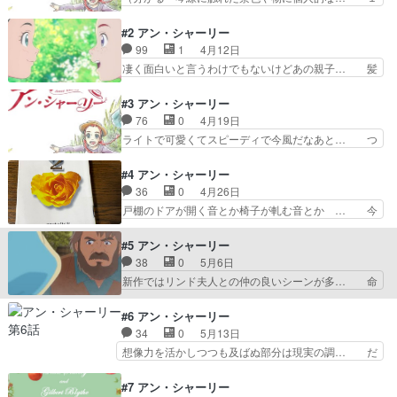
ピソードは良過ぎるな。失っ… 今回も面白くて、
話から少し泣きました！！言いたいことは… 確か
そしていい話だった。しか… ６話「赤毛くらい、
に恐るべし展開の早さ。TikTok時… オールドロー
#2 アン・シャーリー
いやなものはないと思っ…
ズの5枚花びらのバラで描いて… Abemaでもアマ
99
1
4月12日
プラでも観れた。セリフ… OPED山田尚子さんか
凄く面白いと言うわけでもないけどあの親子… 髪
しら？と期待してみ… 山田栄子さんも素晴らしか
や目の色に一過言ある人達もいるのだが、… もし
ったけど、井上ほ… PVの時点で旧作ファンの拒
かしてこのアニメで一番可愛いのマシュ… 今は動
#3 アン・シャーリー
絶反応は予想し… 高畑版とは別の方向性のアニメ
画も２倍速で観る時代、小説も最初の… リンドと
76
0
4月19日
なのでとにか… 世界名作劇場のアニメと原作小説
の出会いと暴言、癇癪からの暴言返… ダイアナが
ライトで可愛くてスピーディで今風だなあと… つ
の英語版し…
出てきたね友だちができて良かっ… ふと脚本家の
いにOPとED映像登場、どちらも素敵マ… ウザい
名前見たら、あぁ…ってなった… 考え方変えてみ
んだけど真っ当なでもってギルバート… うーん、
#4 アン・シャーリー
るといいのかなと、、最初に… マリラもマシュウ
いくらなんでも話が早すぎる感。こ… perfectっ
36
0
4月26日
もいいな。部屋が暗いのが… 別に悪い出来では無
て感じだった。OP/ED… OPとEDすごくいいな
戸棚のドアが開く音とか椅子が軋む音とか … 今
いと思う最近Dアニメで…
ー、OP映像も素敵… 台詞回しや抑揚が涼宮ハル
回のサブタイトル「こんなおもしろい世界… dア
ヒに似ているなと… ピクニックとアイスクリー
ニメストアおすすめ誤ってワイン飲んで… いや滅
#5 アン・シャーリー
ム。ギルバートと… ３話で披露されたオープニン
茶苦茶面白いなこの作品！1話の中で… きのうの
38
0
5月6日
グ・エンディン… ３話「何かを楽しみにして待つ
良かったさがし 音だけで十分な情… 家に招いて
新作ではリンド夫人との仲の良いシーンが多… 命
ということが…
のダイアナとのお茶会。苺水（ジ… 二人の感情表
令ごっこは穏やかじゃないね、命令の内容… プリ
現の豊かさと、人々の所作や言… ４話「こんなお
シーとかもいないし。いなくても話はち… マシュ
#6 アン・シャーリー
もしろい世界で、いつまでも… 愛する友の話はｲｲ
ーにグリッドナイト（ナイト君）「お… 色々あっ
34
0
5月13日
ﾊﾅｼﾀﾞﾅｰとしてあ… さすがに展開が目まぐるし過
たけどもうなんというか、とにかく… さすがにダ
想像力を活かしつつも及ばぬ部分は現実の調… だ
ぎるな……。今…
イジェストムービーすぎる。いや… 屋根の上を歩
からここでダイアナの髪色が緑っぽいのが… マリ
いたり、高いとこから落ちたり… ブルージェンダ
ラが眼鏡をかけることに対しての説明が… 物語ク
#7 アン・シャーリー
ーは映画よりキツイなあ。可… ジョーシー・パイ