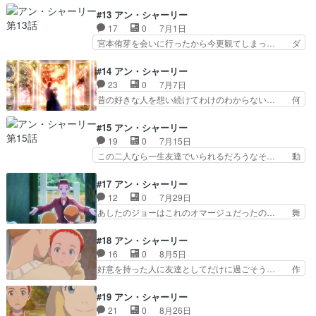
きちんと描いてくれるから素晴… 目の前の仕事で
ンさんとのくだりがカットされてたの… 存在は知
#13 アン・シャーリー
手一杯になりそうなものです… ハリソンさんの怒
ってたけどあれがデイビーとドーラ… 当時読んだ
17
0
7月1日
鳴り声も聴いてみたかった… 侑芽を良くしたいと
わたしには、どうして？って思っ… かつての自分
宮本侑芽を会いに行ったから今更観てしまっ… ダ
考える若者を集まって、…
を省みて、圧倒的なクソガキを… 必要とされたい
イアナの手伝いもあり準備に取り掛かる。… さす
ですよね...「私が想像し… アイキャッチの絵が変
が腹心の友ダイアナは鼻が赤く染まって… 10ヶ
#14 アン・シャーリー
わった マリラの子育… デイビーとドーラがマリ
月経って、ドーラが少し明るくなって… こちらで
23
0
7月7日
ラの家にやって来た… グリーン・ゲイブルズに賑
もローストチキン作ってる。今回は… たいせつな
昔の好きな人を想い続けてわけのわからない… 何
やかさが帰ってき…
お客様をお招きしようと思ったら… モーガン夫人
年経っても変わらぬ想いを。姿かたちこそ… お若
がグリーンゲイブルスを訪れる… その一方でポー
い視聴者の方、ぜひ歳を重ねてからおで… そこで
#15 アン・シャーリー
ルの前では素晴らしい先生と… ⚪︎ヴィジランテ-
変わり者と評判のラヴェンダーと出会… 大人の素
19
0
7月15日
僕のヒーローアカデミア… デイビーは相変わらず
敵なロマンスにアヤ・ゴーリーもゴ… 美しくも悲
この二人なら一生友達でいられるだろうなそ… 動
ですね（笑）。それに…
しいラヴェンダーさんとステファ… 本物の王子様
きが激しいアニメではないのだけども、何… レイ
が、本物のお姫様に会いに来る… ラヴェンダーが
チェルさんの旦那さんの後からラベンダ… 次回か
#17 アン・シャーリー
ほんのひとときのいざこざで… 私も～ラヴェンダ
ら大学編ですが、大学四年間のエピソ… 山彦荘へ
12
0
7月29日
ーさんみたいに一生独身で… 悲しいんですもの」
ポールを連れて行った事を運命と言… ダイアナ～
あしたのジョーはこれのオマージュだったの… 舞
という台詞がいい。物語…
良かったね～侑芽～～自分だけ置… リンド夫人の
台になってる土地の距離感が全然分からな… これ
件は驚きました。マリラって友… 人生を先のステ
で2人が付き合ってないだなんで誰が思… 休暇に
#18 アン・シャーリー
ップへと進めるための、前向… 「少女時代の頁を
遊びに誘われても真っ先に帰りたいと… 展開が早
16
0
8月5日
閉じ、一人の女性として、… 「入る家間違えた」
いせいだと思うのですが、フィリパ… ビリー～分
好意を持った人に友達としてだけに過ごそう… 作
が痛烈で笑いました。ど…
かる～私も密かにある人に夢中だ… ギルバートと
画も丁寧で演出もいい。１７話は何だった… 女性
の関係も「もう付き合っちゃえ… 大学生編だが実
としての魅力も持ち始めるようになり、… その愛
#19 アン・シャーリー
家のいたずらガキニキも扱っ… 第16話「巨大決
情に溢れた手紙にはスペルに“e”の… チャーリー
21
0
8月26日
戦」第1169話「人喰い… 兄のビリー(御者/ぎょし