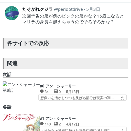
たそがれクジラ
peridotdrive
5月3日
次回予告の服が例のピンクの服かな？15歳になると
マリラの身長を超えちゃうのでそろそろかな？
各サイトでの反応
関連
次話
#6 アン・シャーリー
34
0
5月13日
想像力を活かしつつも及ばぬ部分は現実の調… だ
からここでダイアナの髪色が緑っぽいのが… マリ
各話
ラが眼鏡をかけることに対しての説明が… 物語ク
ラブ発足＆髪染め事件回。赤髪も、緑… 髪染めで
#1 アン・シャーリー
緑色になる話46年前の世界名作劇… 今回の失敗
143
2
4月12日
の話をしてからの7話のサブタイ… 冒頭のダイア
ナとの会話「あと4年したら髪… さすがにこのエ
（分かる〜琴線に触れた景色や物に個人的な… １