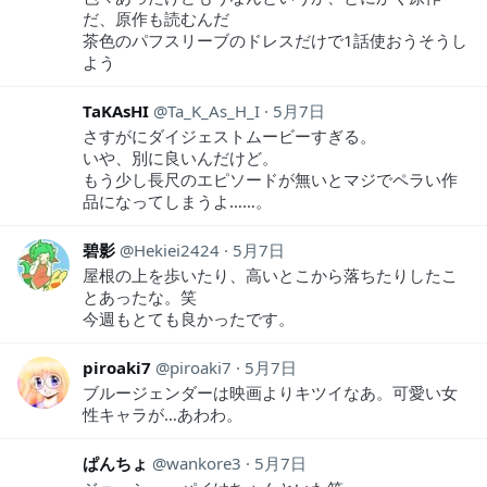
だ、原作も読むんだ
茶色のパフスリーブのドレスだけで1話使おうそうし
よう
TaKAsHI
Ta_K_As_H_I
5月7日
さすがにダイジェストムービーすぎる。
いや、別に良いんだけど。
もう少し長尺のエピソードが無いとマジでペラい作
品になってしまうよ……。
碧影
Hekiei2424
5月7日
屋根の上を歩いたり、高いとこから落ちたりしたこ
とあったな。笑
今週もとても良かったです。
piroaki7
piroaki7
5月7日
ブルージェンダーは映画よりキツイなあ。可愛い女
性キャラが…あわわ。
ぱんちょ
wankore3
5月7日