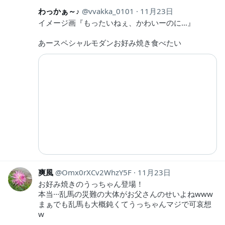
わっかぁ～♪
vvakka_0101
11月23日
イメージ画『もったいねぇ、かわいーのに…』
あースペシャルモダンお好み焼き食べたい
爽風
Omx0rXCv2WhzY5F
11月23日
お好み焼きのうっちゃん登場！
本当···乱馬の災難の大体がお父さんのせいよねwww
まぁでも乱馬も大概鈍くてうっちゃんマジで可哀想
w