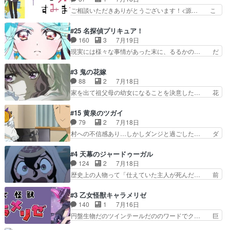
ちゃおもしろいね。瑞佳は… キャラデザが映える
ングにかける真摯さ格好良かっ… 今回はゲストが
ご相談いただきありがとうございます！<源… こ
のは勿論だけど脚本に歩…
２名！ワンピースの作画さん… あほって言う茉里
こまで見てきて糸ちゃんの声がキャラとす… 糸が
がかっこいいよあほララは… 唯一の理解者だった
家事を頑張り過ぎてテストの結果が酷く… 糸ちゃ
#25 名探偵プリキュア！
母親を失い、アウェーの… ３話の地味に好きポイ
んと源くん、類くんのお買い物シーン… ３話にし
160
3
7月19日
ントは、冒頭でララが… ボクシング部部員たちの
てもう普通に物語が楽しみになっち… 類くんの将
現実には様々な事情があった末に、るるかの… だ
設定を公開！辻さん…
来の夢が微笑ましいまだまだ甘え… 前髪ぱっつん
からるるかが「まどろっこしい」と称され… エク
金太郎な糸ちゃんがお母さん役… 子供達だけで生
レール編の始まり、エリザさんの回で「… 「マジ
#3 鬼の花嫁
活するようになってからの話… 最後の「かわい
ラ」と言えば同時上映の「公タロウ」… キュアエ
88
2
7月18日
い」の破壊力よ…あれは成田… 糸と4人の弟の関
クレールはやっぱりくれあだったか… エクレール
家を出て祖父母の幼女になることを決意した… 花
わり方がどう変化していく…
は誰だ編、遂に答え合わせの時だ… これで自分も
嫁を傷つけたら許さん、今回見せた氷の表… ツッ
キュアっと探偵事務所の一員で… あんなとみくる
コミどころが多すぎてある意味おもしろ… 胸が凄
#15 黄泉のツガイ
の何もない日常※もっと密着… LIMITかも知れな
くスカッっとしたずっと苦痛を伴って… 祖父母に
79
2
7月18日
い。キュアエクレール… ・解決編、完全に前4話
人の心があってよかった。それにし… 柚子が家族
村への不信感あり…しかしダンジと過ごした… ダ
で謎解きさせるスタ…
と決別する回柚子を傷つけた瑶太… 今期のアニメ
ンジが下界で偽アサを探す？聞きたいこと… ダン
で1番おもろい。鬼してほしい… 祖父母の柚子を
ジとの思い出を振り返るユルの表情が本… それぞ
#4 天幕のジャードゥーガル
守る姿や祖母の語る玲夜の眼… 常に言ってるけ
れの思惑が複雑に絡み合い、物語がさ… ユルは一
124
2
7月18日
ど、ラブコメの主役にも魅力… 家族にずっと理不
人になりたいのに、犬がそっと寄り… ダンジが
歴史上の人物って「仕えていた主人が死んだ… 前
尽に虐げられ、我慢を強い…
「俺は側にいる」と言ってくれた幼… 偽りだけで
提の違いはあれどファーティマに買われ寵… 侵略
は語れない友情だからこそ切なか… 今まで頼れる
した側にも人としての温かい暮らしがあ… ソルコ
#3 乙女怪獣キャラメリゼ
存在だったからこそ真実が重く… これまで積み重
クタニは本を奪うために起こった悲劇… 原論はあ
140
1
7月16日
ねてきた信頼があるからこそ… 一瞬スタッフのユ
なた達には当たり前でも私達には始… 周りの同胞
円盤生物だのツインテールだののワードでク… 巨
ーモア全開爆笑シーンが普…
がモンゴルの暮らしに慣れていく… 「肉の味を
大化した後に川へ入って小さく戻る。川に… 毎回
『血抜きしてあるからおいしい』… オープニング