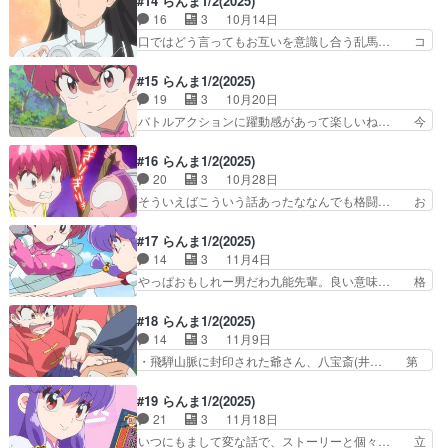
#14 らんま1/2(2025)
なれない乱馬お互い仲は…
が序盤で登場し九能先輩と絡むだけで… らんまリ
16
3
10月14日
メイクは旧アニメ、原作に負けない… 新キャラの
口ではどう言ってもお互いを意識し合う乱馬… コ
五寸釘光が強烈でありましたし、… 頭からポラロ
ロンおばあちゃんは呪泉郷のことを知って… クイ
イドカメラ持ってるやつも紙袋… 視聴しました
ズ番組のアバンパートLO原画しました… 3さいシ
#15 らんま1/2(2025)
(`･ω･´)ゞコミックより… 五寸釘がどう見てもヤ
ャンプーかわよぐずるあかねもかわ… ムース関さ
19
3
10月20日
バいやつ九能先輩言っ… 不安ながら視聴していた
んのままか。安定しすぎだろ、普… そして今回で
バトルアクションに躍動感があって楽しいね… 今
1期ですが、安定し…
猫化シャンプーとコロンとムー… ・キスのせいで
回の決闘もしっかり実況されてるし上手い… 令和
ギクシャクする乱馬とあかね… 原作のノリに超忠
のムースVSらんまも最高でしたwポン… 私が初
#16 らんま1/2(2025)
実で、乱馬くん＆あかねち… シャンプーの曾祖母
めて触れた暗器キャラは爆烈乱闘篇の… 今回やっ
20
3
10月28日
のコロンと暗器使いのム… ・乱馬はあかねとキス
と気付いたけどEDのこのシーン毎… 女装に見せ
そういえばこういう話あったななんでも格闘… お
をした後ぶっ飛ばされ…
かけるとは乱馬のクセに頭良い(… ムース意外と
父さんせっかくキメたのにちょっと不憫だ… ドタ
強いんだよな。火中天津甘栗拳… まあ今さらだ
バタ系の話はだいぶ飽きたな。アクショ… 娘のた
#17 らんま1/2(2025)
が、娯楽作としての完成度は高… 身体能力の高さ
めなららんまに匹敵する実力を発揮す… 早雲さん
14
3
11月4日
と詭弁で隠し武器も難なく躱… ムースとの対決で
の水着のチョイスwあかねカナヅチ… とんでもス
やっぱおもしれー男だわ九能先輩。良い意味… 格
見せた女乱馬のバニーガー…
キルで異世界放浪メシ引き続きよ… 不死鳥丸より
闘と付ければなんでもアリなの大好き(笑… 久し
シャンプーのちっすの方が魅力… 野次馬のカメラ
ぶりの久能先輩。関さん毎回実況だな。… オカモ
#18 らんま1/2(2025)
がレンズ付きフィルム(使い… けどらんまは総身
チ返しとか使う場面が局所的すぎてい… 久能先
14
3
11月9日
猫舌の状態を治す為に、不… 海へ向かった猫飯店
輩、あらゆる意味で鈍感でバカだなぁ… 相変わら
・飛騨山脈に封印された爺さん、八宝斎(井… 第
を追いかけてらんまたち…
ず物騒な上に時代にそぐわないが、… 複数のキャ
二原画を少し手伝わせていただきました。… ポジ
ラを立てたドタバタの見本みたい… 旧アニメ版で
ションとしては乱馬が打ち倒すべき敵な… これで
#19 らんま1/2(2025)
はシャンプーがまだ登場してな… いつもはあかね
だいぶハチャメチャ感出せるね。井上… あかねパ
21
3
11月18日
の独壇場だけど今年はらんま… シャンプーがレギ
パと乱馬パパの師匠、八方斎登場！… シャンプー
いつにもまして変な話で、ストーリーと個々… 立
ュラー扱いですね。そうな…