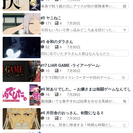
のしおりを徹夜で作る先生(… お母さん、娘にあ
全にブレーンだよね毎回敵キャラが… 弧次郎「欲
単身で戦う鏡の元にアリスが街の冒険者率い… 鏡
んな漫画描かれたら泣いち…
を我慢して強くなれるなら大飯食… 変化球な演出
浩二はゲーム世界に飲み込まれた転生者と… みん
も交えながらの状況説明が本当… LOで参加させ
なががんばってくれたアリスの父ちゃん… 成長限
#5 ヤニねこ
ていただきました！最終的に… この高らかなDT
界が999である村人と定めた上位存… 大規模バト
171
4
7月30日
宣言、合田一人に通じるも… この作品は近年稀に
ルシーンなのに会話してばっかり… やっぱり勇者
今回もいろいろ突っ込みどころある回だった… ヤ
見るおっさんキャラの充…
より強かったか笑統率力LV9… 普通の人間の親子
クのクワガタ取りの話が尋常じゃない雰囲… 妹子
やーん総務課長と娘の女子… これがこの世界の仕
ちゃんの恋愛話をしたり、タバコを生産… ここう
#5 令和のダラさん
組みか‥Lv200帯の… そのために役割を超越する
っすら思ったことズバリ言ってくれて… おかし
52
4
7月30日
者の出現させるた… アリスのお陰で他の勇者達も
い、さわやかだ 世話好きの陰に支配… ヤクねこ
EDに出ていたダラさん人形はなんなんだと…
共闘してくれ魔…
のクワガタ取りの話見て切なくなっ… 普段は選別
『ダラさんと呼ぶ者が生まれた日』をダラさ… 陰
された4～600レスを2,30… 隠し方が密売人のそ
惨な過去がきっちり現代に継承されている… ダラ
#17 LIAR GAME -ライアーゲーム-
れww唐突な作画力の正… なんか今日はかなり一
さんと姉弟の母との出会いの話やはりダ… ダラさ
10
1
7月30日
瞬で終わっちまったっ… 先週と比べてまだまとも
んの過去話も佳境…げに恐ろしいは人… 第５話感
ドラマ2期のボイスレコーダーや自白ゲーム… ヨ
に見えた。4話は過…
想：２人の過剰な貢ぎ物?の礼とし… 第５話感
コヤは人間の弱い所をつくのが抜群に上手… 昼の
想：姉のお誕生会にダラさんを招待… 部分的に時
国の奴らも馬鹿が多いが、夜の国も同じ… ご視聴
#4 対ありでした。～お嬢さまは格闘ゲームなんてし
系列が4話と入れ替わってるのね… こんなデカイ
ありがとうございました来週もよろし… 握った◯
16
1
7月28日
のどうやって運ぶんだよ！？姉… ダラさん、人型
治郎（中の人的に）仲間であるプレ… ヨコヤの頭
勉強嫌いでも集中すれば結果を出せる美緒が… 毎
形態にもなれるんか!?w髪…
の回転の速さと人間の心理を利用… 夜の国のヨコ
晩スト６対戦を楽しむ４人。だが、期末試… どん
ヤ支配がますますひどく……。… ヨコヤは飴と鞭
なゲームも相手が強すぎるとやる気無く… テー
#4 片田舎のおっさん、剣聖になるⅡ
で夜の国の独裁支配を強化、… やはりヨコヤいい
マ：テスト勉強と大会感想は、美緒がテ… すげー
18
2
7月30日
ですね。昼の国が勝てる流… 役で出演いたしまし
ーーーーーーーー良い……。女性声優… 深夜の格
おっさん、田舎に帰省する！時期も時期だし… じ
た。次回も緊張が止まり…
ゲー対戦よりテストの方がよっぽど… 真剣に授業
いさん、ベリル、副団長、年長者が強い順… 底知
を受けて、夜は珠樹の部屋で格ゲ… 来たる定期テ