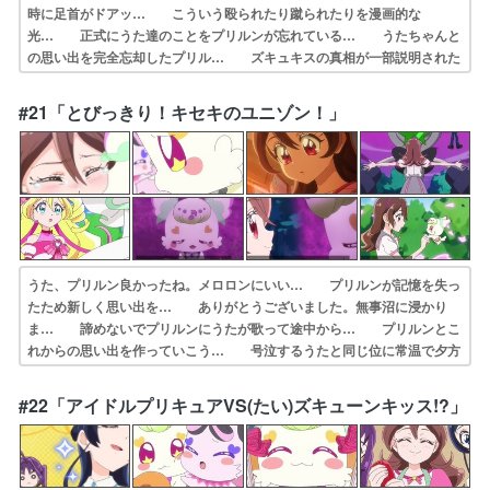
時に足首がドアッ… こういう殴られたり蹴られたりを漫画的な
光… 正式にうた達のことをプリルンが忘れている… うたちゃんと
の思い出を完全忘却したプリル… ズキュキスの真相が一部説明された
回だけど… 話の整理がされ幼女にも優しい！と油断して… プリル
ンに思い出してもらうため思い出探し… 危ない……今日の分を投稿す
#21「とびっきり！キセキのユニゾン！」
る前に寝るとこ… 思い出さがしのピクニック！名前ももうある…
うた、プリルン良かったね。メロロンにいい… プリルンが記憶を失っ
たため新しく思い出を… ありがとうございました。無事沼に浸かり
ま… 諦めないでプリルンにうたが歌って途中から… プリルンとこ
れからの思い出を作っていこう… 号泣するうたと同じ位に常温で夕方
まで放置… うたちゃん生身でクラヤミンダーに絞められ… 稚拙と
いうか陳腐というか、ご都合主義の極… まぁ子供向けアニメでいつま
#22「アイドルプリキュアVS(たい)ズキューンキッス!?」
でも記憶消えた… 二人だけのハーモニー。中盤の山場たるズキ…