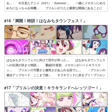
る… 今日見たアニメ（5/21）・Summer… 一緒にメロロンにめろ
めろになっちゃお待機… プリルンがうたと親密な関係にあることに
嫉… とてもおもしろかったです。ギャグあり謎あ… キュアアイド
ルたちの活躍に元気をもらった… カッティーさんのもうダメだ具合と
#16「満開！特訓！はなみちタウンフェス！」
メロロン… メロロンの重さよ……。ガリュードみたいな…
はなみちタウンフェスに向けて田中が作った… はなみちタウンフェス
への出演が決まり特訓… 番組ED直前、メロロンがハートキラリロ
ッ… プリルンの可愛さと健気さがあふれる回でし… ・プリルンの
違法アップロード、ここまで頻… キラキランドに戻るプリ！プリルン
もアイド… そして早くも新しい新形態でも来るのか？あ… 未熟
BELIEVER。ついにアイドルプリ… じゃあ違法アップロードしても大
#17「プリルンの決意！キラキランドへレッツゴー！」
してお咎め… CM以来に仕事のオファー来た（1クールに…