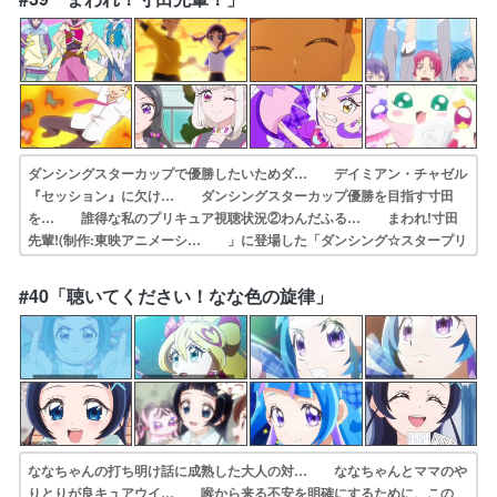
おばけが苦手なうたにハロウィンを楽しんで…
ダンシングスターカップで優勝したいためダ… デイミアン・チャゼル
『セッション』に欠け… ダンシングスターカップ優勝を目指す寸田
を… 誰得な私のプリキュア視聴状況②わんだふる… まわれ!寸田
先輩!(制作:東映アニメーシ… 」に登場した「ダンシング☆スタープリ
キュ… 2.5次元舞台の男性版プリキュアがアニメ… ダンシング・
ヒーロー。Dancing☆S… 結構濃厚な寸田☓こころ回観れて僕満足。
#40「聴いてください！なな色の旋律」
ぼ… ダンシングスターさんのゲスト回でもそもそ…
ななちゃんの打ち明け話に成熟した大人の対… ななちゃんとママのや
りとりが良キュアウイ… 喉から来る不安を明確にするために、この