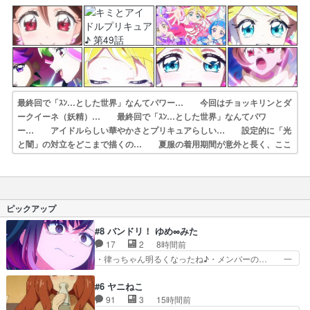
イーネをご招待… はなみちタウンにあらわれたダークイーネそ…
最終回で「ｽﾝ…とした世界」なんてパワー… 今回はチョッキリンとダ
ークイーネ（妖精）… 最終回で「ｽﾝ…とした世界」なんてパワ
ー… アイドルらしい華やかさとプリキュアらしい… 設定的に「光
と闇」の対立をどこまで描くの… 夏服の着用期間が意外と長く、ここ
ろ春服着… ダークイーネの力に圧倒されながらもなんと… キミと
一緒に!キラッキランラン♪(制作:… 肉弾戦だけでなくアイドルらしく
歌とファン… 戦闘作画がすごすぎる。「うたの歌」の力は…
ピックアップ
#8 バンドリ！ ゆめ∞みた
17
2
8時間前
・律っちゃん明るくなったね♪・メンバーの… 一
難去ってまた一難、律がビオラの呪縛から… 「私
はあなたが嫌いなんです」「バンドやめ… 何が起
#6 ヤニねこ
きているのか！？次週、みゅーたいぷ… ビオラ
91
3
15時間前
様、律ちゃんを奪うのではなく敢えて… 助けたい