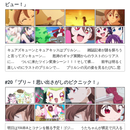
きたなー、意外… 「記憶をなくした人もいるわ！」（なお人で…
ビュー！」
キュアズキューンとキュアキッスはプリルン… 雑誌記者が謎を探ろう
と言ってズッキューン… 怒涛のギャグ展開からのラストのシリアス
に… ついに来たツイン変身シーン！！！そして裸… 前半は明るく
楽しいのにラストのプリルンで… プリルンの元の姿を見るたびに､悲
鳴をあげ… ズキューンとキッスの正体を知るうた達。回… 結構シ
リアスな空気が漂ってますけど。対象… プリルン…分かっちゃいたけ
#20「プリ～！思い出さがしのピクニック！」
ど完全に記憶忘… 富竹ポジションのキャラか？と思ったらフリ…
明日はYAIBAとコナンを観る予定！ゴジ… うたちゃんが裸足で川入る