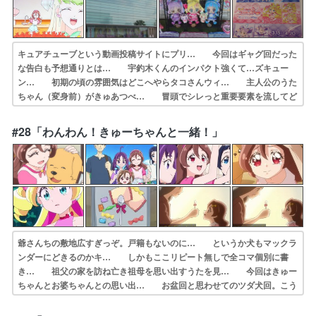
キュアチューブという動画投稿サイトにプリ… 今回はギャグ回だった
な告白も予想通りとは… 宇釣木くんのインパクト強くて…ズキュー
ン… 初期の頃の雰囲気はどこへやらタコさんウィ… 主人公のうた
ちゃん（変身前）がきゅあつべ… 冒頭でシレっと重要要素を流してど
うするｗ… ・ザックリンとカッティンがチョッキリ団に… お、プ
リチャン展開か？タナカーンの編集が… 今回はラブレター型クラヤミ
#28「わんわん！きゅーちゃんと一緒！」
ンダーのデザイ… キュアチューブはじめました!(制作:東映…
爺さんちの敷地広すぎっぞ。戸籍もないのに… というか犬もマックラ
ンダーにどきるのかキ… しかもここリピート無しで全コマ個別に書
き… 祖父の家を訪ね亡き祖母を思い出すうたを見… 今回はきゅー
ちゃんとお婆ちゃんとの思い出… お盆回と思わせてのツダ犬回。こう
やって地… きゅーちゃん（CVツダケン）メイン回。普… キッズ
アニメの夏休み定番な帰省回。うたち… 今回はスリッパ型クラヤミン