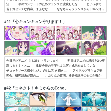
辺… 母のコンサートのためフランスに渡航したな… という事で、
若干おセンチな内容。まぁなな… ななちゃんフランスから日本へ帰っ
て来るの… 今日迄のプリキュア視聴ひろがるスカイプリ… フラン
スの行き帰りが一瞬すぎるてっきりキ… ななの実家が太すぎて泣い
#41「心キュンキュン守ります！」
た。引っ越すかも… 今回はカンバス型ダークランダーのデザイン…
今日見たアニメ（11/26）・ランウェイ… 明日はアニメの感想を2つ更
新します！・と… 生徒会長の甲斐ちよは何も成果を出していな…
チョッキリーヌ様少しジョギ君に(引き続き… アイドルプリキュア研
究会、研究対象が部の… 」ぷりんの質問、多分概念そのものが分か
ら… 次期生徒会長のアイドルプリキュア研究会廃… 甲斐ちよ会
長、爆誕！プリキュアってこうい… 研究会が廃止になるかもしれない
#42「コネクト！キミからのEcho」
のに、学校… まさに生徒会長になるために生まれてきた女…