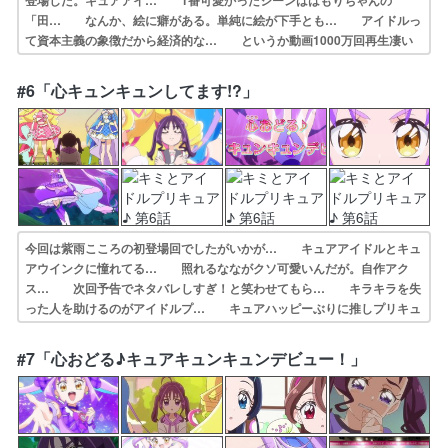
登場した。キュアアイ… 1番可愛かったシーンははもりちゃんの
「田… なんか、絵に癖がある。単純に絵が下手とも… アイドルっ
て資本主義の象徴だから経済的な… というか動画1000万回再生凄い
なもうこ… タナカーン実質初登場。敏腕なように見えて… プリキ
ュアにマネージャーがつく時代だが、… タナカーンさん、プリキュア
#6「心キュンキュンしてます!?」
がピンチのとき… マネージャーの田中さん登場ですね。おもし…
今回は紫雨こころの初登場回でしたがいかが… キュアアイドルとキュ
アウインクに憧れてる… 照れるなながクソ可愛いんだが。自作アク
ス… 次回予告でネタバレしすぎ！と笑わせてもら… キラキラを失
った人を助けるのがアイドルプ… キュアハッピーぶりに推しプリキュ
ア決まる… 後輩属性なのも萌へ！！グッズ自作したり、… 心キュ
ンキュンしてます!?(制作:東映ア… やはりコミカルかつシリアスのさ
#7「心おどる♪キュアキュンキュンデビュー！」
じ加減が絶… キュアアイドル＆キュアウインク研究会会長…