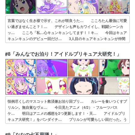
言葉ではなく生き様で示す、これが咲良うた… こころたん最強に可愛
い過ぎませんこと？！… デザインも声もカワイイし、戦闘シーンカ
ッ… こころ「私…心キュンキュンしてます！！キ… 今回はキュア
キュンキュンのデビュー回だけ… 3人目のキュアキュンキュンが仲間
入り。名… 紫雨こころ（キュアキュンキュン）お気に入… 推しの
グッズと共に好きな気持ちを仕舞い込… 今シリーズ3人目(通算87人
#8「みんなでお泊り！アイドルプリキュア大研究！」
目)のプリキ… 初期メン全員揃ったよ(泣) ということで…
恒例尽くしのマスコット救済兼お泊り回プリ… カレーを食いつくすプ
リルン。無自覚なヴェ… 今日見たアニメ（4/2）・フルーツバス
ケ… 明日はアニメの感想を2つ更新します！・天… アイドルプリ
キュア大研究！」をバンダイチ… プリルンが可愛らしい回だった。う
たにキス… ほんとにがっつりサバ入れてるな。早くも私… 違法ア
ップロードしたプリルンがお仕置きさ… 新規加入回も終わり日常みた
#9「ななの七不思議！」