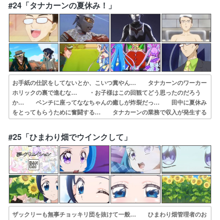
場カイトくん大活躍うたちゃんのカイ… サインはI(アイ)。久々に直球
#24「タナカーンの夏休み！」
でアイドル… ちょっと雰囲気似てたけど…あれは別人だね…
お手紙の仕訳をしてないとか、こいつ糞やん… タナカーンのワーカー
ホリックの裏で進むな… ・お子様はこの回観てどう思ったのだろう
か… ベンチに座ってななちゃんの癒しが炸裂だっ… 田中に夏休み
をとってもらうために奮闘する… タナカーンの業務で収入が発生する
のはグリ… タナカーンこと田中メーン回。申し訳程度に… ストロ
ーハットの夏休み。夏といえば白い服… 今回はマッサージチェア型ク
#25「ひまわり畑でウインクして」
ラヤミンダーの… 蒼風ななちゃんに癒されたい。次回は神回の…
ザックリーも無事チョッキリ団を抜けて一般… ひまわり畑管理者のお