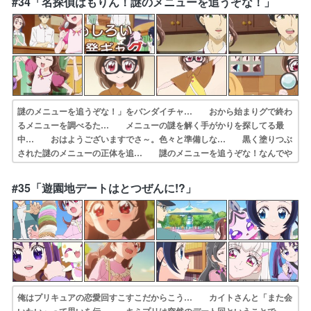
#34「名探偵はもりん！謎のメニューを追うぞな！」
らア… くりきゅうたって三段目なのか。力士養成員…
謎のメニューを追うぞな！」をバンダイチャ… おから始まりグで終わ
るメニューを調べるた… メニューの謎を解く手がかりを探してる最
中… おはようございますでさ～。色々と準備しな… 黒く塗りつぶ
された謎のメニューの正体を追… 謎のメニューを追うぞな！なんでや
ねんキュ… はもりんメーン回…というか、キミプリ始ま… たまに
はこういう話もいいよねというかメニ… 全国147億9千万人が待ち待
#35「遊園地デートはとつぜんに!?」
ったはもりち… お笑い芸バトルシーンが衝撃の面白さでした…
俺はプリキュアの恋愛回すこすこだからこう… カイトさんと「また会