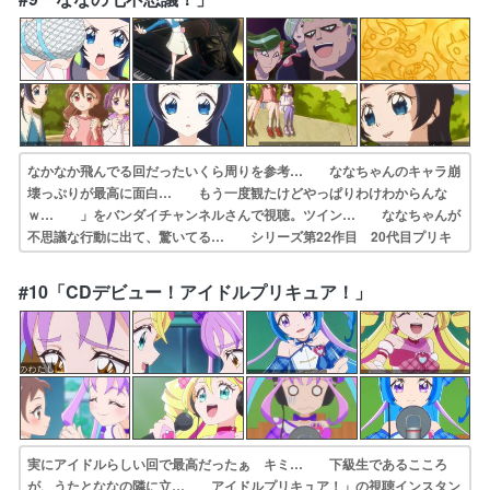
いな回になって… アイドルプリキュア研究のためにお泊まり会…
なかなか飛んでる回だったいくら周りを参考… ななちゃんのキャラ崩
壊っぷりが最高に面白… もう一度観たけどやっぱりわけわからんな
ｗ… 」をバンダイチャンネルさんで視聴。ツイン… ななちゃんが
不思議な行動に出て、驚いてる… シリーズ第22作目 20代目プリキ
ュア ななちゃん奇行回ナナ恥ずかしげもなくやれ… 今回はなな
ちゃんの不思議な行動が目立った… ・フレッシュプリキュア！ を昨
#10「CDデビュー！アイドルプリキュア！」
夜は視聴し… 名古屋の……ファンアート？９話の内容がア…
実にアイドルらしい回で最高だったぁ キミ… 下級生であるこころ
が、うたとななの隣に立… アイドルプリキュア！」の視聴インスタン