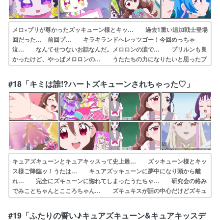
メロ×プリが尊かったズッキューン様とキッ… 過去1重い追加戦士登場
回だった… 前回プ… キラキランドへレッツゴー！今回めっちゃ
泣… なんてせつないお話なんだ。メロロンの涙で… プリルンも良
かったけど、やっぱメロロンの… うたたちの力になりたいと思ったプ
リルンは… プリメロの自己犠牲(自分の大切なものを惜… プリと
メロはウラネプである→いいえカレー… 缶ビール500mlを片手にもち
#18「キミは誰!?ハートズキューンされちゃった♡」
ズキューン… カッティーさんの浄化役がズキュキスでその…
キュアズキューンとキュアキッスって史上最… ズッキューン様とキッ
ス様ご降臨ッ！うたは… キュアズッキューンに夢中になり頭から離
れ… 完全にズキューンに惚れてしまったうたちゃ… 研究会の絡み
でみことちゃんとこころちゃん… ズキュキスが話の中心だけどズキュ
ーンされ… 徐々に明らかになっていくズキューンキッス… キュア
ズキューンにズキューンされてしまっ… すごく大人っぽい追加戦士が
#19「ふたりの誓い♪キュアズキューン&キュアキッスデ