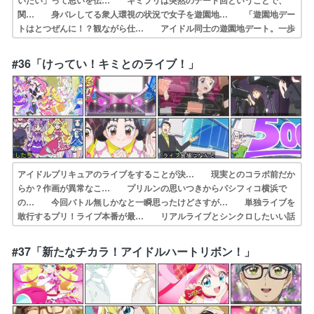
いたい」って思いを伝… キミプリは突然のデート回ということで、
関… 身バレしてる衆人環視の状況で女子を遊園地… 「遊園地デー
トはとつぜんに！？観ながら仕… アイドル同士の遊園地デート。一歩
間違えた… カイトと遊園地デートをすることになったう… ラブス
トーリーは突然に。所謂ひとつのカイ… デート回、カイトさんと2人
#36「けってい！キミとのライブ！」
っきりになって… うたちゃんの反応がとっても可愛かったぁ～…
アイドルプリキュアのライブをすることが決… 現実とのコラボ前だか
らか？作画が異常なこ… プリルンの思いつきからパシフィコ横浜で
の… 今回バトル無しかなと一瞬思ったけどさすが… 単独ライブを
敢行するプリ！ライブ本番が最… リアルライブとシンクロしたいい話
でしたラ… けってい!キミとのライブ!(制作:東映ア… パシフィコ
横浜押さえたタナカーン有能だけ… けってい!キミとのライブ!(制作:
#37「新たなチカラ！アイドルハートリボン！」
東映ア… ちょｗゲストキャラ…そこまで呼んでしまう…