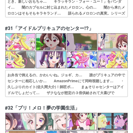
とき、新しいおもちゃ… キラッキラン・フォー・ユー！」をバンダ
イ… 闇のカプセルに封じ込まれたメロロン。心の… 闇から来たメ
ロロンはそもそもキラキランド… 語られるメロロンの真実。シリーズ
に多い追… キラッキラン・フォー・ユー！やっぱり、前… キラッ
キラン・フォー・ユー！ガチガチガチ… 今期のキモとなるエピソード
#31「アイドルプリキュアのセンター!?」
だと思う。メロ… メロロンやっと言えたじゃねぇかｗそれにし…
お弁当で例えるの、かわいいね。ジョギ、カ… 誰がプリキュアの中で
センターに相応しいか… AmazonPrimeにて同時視聴します… ・
久しぶりのカイト(佐久間大介)！師匠ポ… まぁそりゃセンターはアイ
ドルでしょだって… ザクななが想定の３倍供給されて大喜びで
し… ソウルジ…じゃない(笑)謎の塊の中に閉じ… 情報量が大きす
ぎる回で面白キッスの精の能… 五人になってアイドルプリキュアのセ
#32「プリ！メロ！夢の学園生活」
ンター… アイドルプリキュアのセンター！？メロロン…