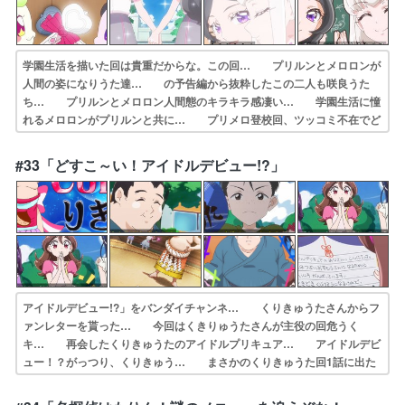
学園生活を描いた回は貴重だからな。この回… プリルンとメロロンが
人間の姿になりうた達… の予告編から抜粋したこの二人も咲良うた
ち… プリルンとメロロン人間態のキラキラ感凄い… 学園生活に憧
れるメロロンがプリルンと共に… プリメロ登校回、ツッコミ不在でど
んどん進… 今日は遅まきながら 残り話数が少なくなっ… プリル
ンさんとメロロンさん遂に学園生活ス… メロついて寝込む覚悟で拝見
#33「どすこ～い！アイドルデビュー!?」
させていただき… 2人が学校通えるようになって嬉しいわ今ま…
アイドルデビュー!?」をバンダイチャンネ… くりきゅうたさんからフ
ァンレターを貰った… 今回はくきりゅうたさんが主役の回危うく
キ… 再会したくりきゅうたのアイドルプリキュア… アイドルデビ
ュー！？がっつり、くりきゅう… まさかのくりきゅうた回1話に出た
時はまさ… 結構いい話だった…１話のあれがまさかここ… Majiで
Dosukoiする5秒前。くり… いや、三度（みたび）。足ケガしてんな