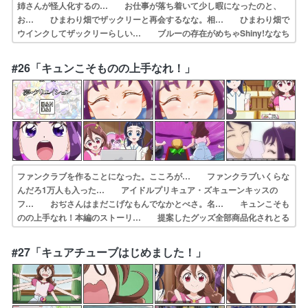
姉さんが怪人化するの… お仕事が落ち着いて少し暇になったのと、
お… ひまわり畑でザックリーと再会するなな。相… ひまわり畑で
ウインクしてザックリーらしい… ブルーの存在がめちゃShiny!ななち
ゃ… アフタヌーンティーで出てくるアレを備えて… ザックリー、
ざっくり退場！カッティー君も… あのザックリーが悲哀に満ちたこん
#26「キュンこそものの上手なれ！」
な味わい… 今回はザックリンダーのデザインを描きまし…
ファンクラブを作ることになった。こころが… ファンクラブいくらな
んだろ1万人も入った… アイドルプリキュア・ズキューンキッスの
フ… おぢさんはまだこげなもんでなかとべさ。名… キュンこそも
のの上手なれ！本編のストーリ… 提案したグッズ全部商品化されとる
で（小声… アイプリ＆ズキュキスのファンクラブを作ろ… 今回は
立て看板型クラヤミンダーの設定を描… ナチュラルにキュンして。そ
#27「キュアチューブはじめました！」
ういえばまだな… 驚きだったのはカッティーとザックリーがキ…