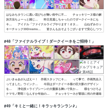
はなみちタウンに黒い花びらが舞い街中に不… チョッキリーヌ様の解
決方法ちょーっと雑じ… 昨日見逃しちゃったのでダークイーネにも
キ… アイドル「ファイナルライブやります！オタ… 山ねずみロッ
キーチャック39Dreams… 皆さんもおそようございますで安心しつつ
も… ダークイーネによって不安に陥る人々のため… ちょっとした
勘違いで先週分見逃しました…… チョッキリーネ取り憑かれてたんじ
#48「ファイナルライブ！ダークイーネをご招待！」
ゃなかっ… ファイナルライブのコンセプトが良すぎる。…
ぷいきゅあがんばえー！ 作画スタッフにキ… って事で、作画気合入
ってました。ウインク… 今回はダークイーネ様の巨大影のデザイン
を… 浄化技＝ライブシーンの大盤振る舞いで良か… 様をつけろよ
ナマモノ野郎！なんすか年始の… チョッキリーネが冒頭に何の外連味
もなく殺… まさかここでプリキュアオールスターズDX… かつて
プリルンが広めたプリキュアの存在が… 「ファイナルライブ！ダーク
#49「キミと一緒に！キラッキランラン♪」