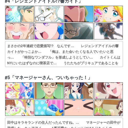
#4「レジェンドアイドル!?響カイト」
して、「メンバ… 蒼風なな/キュアウインクのピアノに対する…
まさかの2年連続で恋愛描写!? なんです… レジェンドアイドルの響
カイトがかっこよか… 「俺は、また会いたくなる人でいたいと思
っ… 「特別なワンダフル」を形成しようとしてい… カイトくんは
NYにいたはずなのに喫茶店で… うたたちがプリキュアであることを
知ってい… このシーンは何回見てもイイね！ただ変身後… うたち
ゃんは人を元気づける歌もすごいので… 真摯で優しく勇気もあって佐
#5「マネージャーさん、ついちゃった！」
久間くんのお声… レジェンドアイドル！？アイドル役が、本物…
田中はキラキランドの住人だったんですね。… マネージャーの田中が