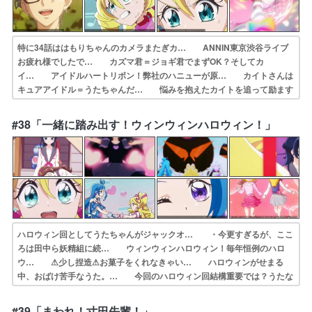
特に34話ははもりちゃんのカメラまたぎカ… ANNIN東京渋谷ライブ
お疲れ様でしたで… カズマ君＝ジョギ君でまずOK？そしてカ
イ… アイドルハートリボン！弊社のハニューが原… カイトさんは
キュアアイドル＝うたちゃんだ… 悩みを抱えたカイトを追って励ます
うた、現… ジョギジョギ君の正体発覚！結構伏線あった… ”アイ
ドルとして”の先輩であり、心構えを… 声同じなんだから気づいても
#38「一緒に踏み出す！ウィンウィンハロウィン！」
良かったものを… キラッ!乙女の願い。恒例のパワーアップ回…
ハロウィン回としてうたちゃんがジャックオ… ・今更すぎるが、ここ
ろは田中ら妖精組に続… ウィンウィンハロウィン！毎年恒例のハロ
ウ… ⚠︎︎少し捏造⚠︎︎お菓子をくれなきゃい… ハロウィンがせまる
中、おばけ苦手なうた。… 今回のハロウィン回結構重要では？うたな
な… 第4話「前途多難の新チーム」プリンセッシ… 恐怖を克服す
る話だが、中学生でそりゃない… 昨日(2025/10/26(日))、仕事…
#39「まわれ！寸田先輩！」