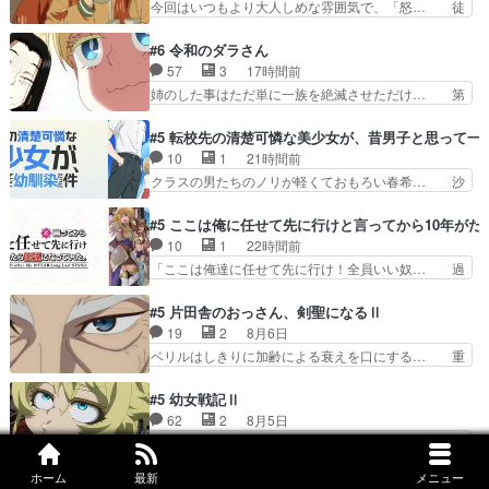
今回はいつもより大人しめな雰囲気で、「怒… 徒
気持ちはあるでも、それだけじゃど… あられ等の
然なるままに日くらし硯にむかひて連れ達… 感想
学校へ転校してきた律の歓迎会が… そろそろ解散
は、アルねこ面白い！突き当たりを右で… アルね
#6 令和のダラさん
イベント発生かなっと思ったけ… ようやくバンド
こちゃんが無事で良かった。江の島ま… アルねこ
57
3
17時間前
の中での深い対話やそこから… ああいうのまとめ
がトイレに向かった先が出口越えて… ペンペンね
姉のした事はただ単に一族を絶滅させただけ… 第
動画って言うんですか？あ…
この俗っぽさがまじでおもしろか… 前の話に「獣
６話感想：父親の仕事に合わせて親戚の家… 第６
人が就ける職には制限がある」… まだ健康でいら
話感想：薫くんアニメ､特撮､漫画､ゲ… 特殊EDと
#5 転校先の清楚可憐な美少女が、昔男子と思って一
れると信じて欲に塗れた獣人… ♥︎⁡ꔛアルにゃん。
いうか、『激昂無頼!!ガン・バ… 折角オカルトも
10
1
21時間前
みたら、描きたくなっ… 最近雰囲気変わってきた
のの雰囲気だったのにEDが… 小5男子に理想のご
クラスの男たちのノリが軽くておもろい春希… 沙
な…江ノ島を聖地巡…
近所さん♡こんな姿でビ… 足らん、足らんぞぉぉ
紀は隼人への片思いを拗らせているタイプ… みな
ぉ!!!特に透過光と… 超常の存在を信じる日向と友
もちゃんが透けブラしててびっくりして… レベル
#5 ここは俺に任せて先に行けと言ってから10年が
隆の出会いが夏… ダラさんの6本の腕ってそうい
のキャラが登場。相変わらず顔や体の… 隼人が春
10
1
22時間前
うことだった… もしかしてもしかしてが全てあり
希の級友を巻き込んだイジりに動じ… 第５話を
「ここは俺達に任せて先に行け！全員いい奴… 過
まして『お…
U-NEXTで視聴しました。視聴… ラブコメで天然
去、あとを託したロックが今、2人にあと… 木下
ジゴロというかナチュラルヒ… みなもと仲良く話
鈴奈（@0suzuna0）が【マリー… 村ごと乗っ取
#5 片田舎のおっさん、剣聖になるⅡ
す隼人を見てなぜか不安に… 無理なダイエットは
られてたら流石に気付かないか… 《漫画版少し読
19
2
8月6日
禁物だけど、なかなか結… 「これからもお手入
んだことある》エリックとゴ… ロックは敵に容赦
ベリルはしきりに加齢による衰えを口にする… 重
れ、がんばりゅ」ありが…
無くブスっといくから気持… 勇者パーティー再結
ねた歳のせいにしていた限界を超えて命の… いい
成して先にいけで激アツ… 爆縮、幻覚、主人公結
んじゃないですか。魔物の群を発見した… アマプ
#5 幼女戦記Ⅱ
構エグいことするよな… ねぇ猫耳ガール、敵の根
ラにて視聴終わり！サーベルボア討伐… を言い訳
62
2
8月5日
城に乗り込む事を同… 世もや替えが利くと復活P
にしたくないものですねwボア狩り… 先生として
ブログを更新しました!!宜しければ、是非… 少し
とは？！もう来週…
のベリルが好きだけど、今回みた… 4人だけでサ
でもマシな負け方を選んだゼートゥーア… ゼート
ーベルボアを狩りに行く。野営… ・実家周辺でサ
ホーム
最新
メニュー
ゥーアの唯一の手駒が強すぎる笑あお… 私にとっ
#5 攻殻機動隊 THE GHOST IN THE SHELL