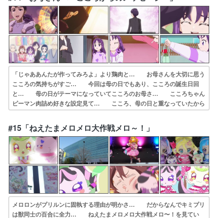
ミンダーのデザ… 「なんだかかわいくなってる」というより「…
「じゃああんたが作ってみろよ」より鶏肉と… お母さんを大切に思う
こころの気持ちがすご… 今回は母の日でもあり、こころの誕生日回
と… 母の日がテーマになっていてこころのお母さ… こころちゃん
ピーマン肉詰め好きな設定見て… こころ、母の日と重なっていたから
とは言え… お母さんへ～こころからのメッセージ～これ… こころ
ちゃんのお父さんの話直接的な説明な… 〜こころからのメッセージ〜
#15「ねえたまメロメロ大作戦メロ～！」
(制作:東映ア… ・わんだふるぷりきゅあ！を本日は視聴しま…
メロロンがプリルンに固執する理由が明かさ… だからなんでキミプリ
は獣同士の百合に全力… ねえたまメロメロ大作戦メロ〜！を見てい