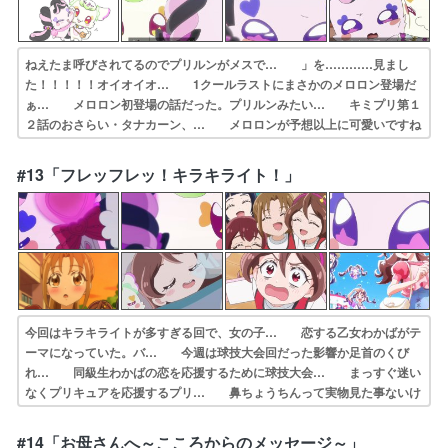
ねえたま呼びされてるのでプリルンがメスで… 」を…………見まし
た！！！！！オイオイオ… 1クールラストにまさかのメロロン登場だ
ぁ… メロロン初登場の話だった。プリルンみたい… キミプリ第１
２話のおさらい・タナカーン、… メロロンが予想以上に可愛いですね
～。ここ… プリルンを追ってやってきたメロロンを探す… 地雷系
害獣メロロン加入。田中面識ないのか… プニルンってメスだったのか
#13「フレッフレッ！キラキライト！」
よ……新しい妖… あなたに逢いたくて。OPにはずっと出てい…
今回はキラキライトが多すぎる回で、女の子… 恋する乙女わかばがテ
ーマになっていた。バ… 今週は球技大会回だった影響か足首のくび
れ… 同級生わかばの恋を応援するために球技大会… まっすぐ迷い
なくプリキュアを応援するプリ… 鼻ちょうちんって実物見た事ないけ
ど表現と… まぁ中学生なんてこれくらい惚れっぽいくら… 一部で
品薄になる程の売れ筋商品、キラキラ… 今回はバレーボール型クラヤ
#14「お母さんへ～こころからのメッセージ～」