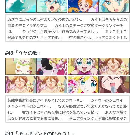
カズマに戻ったのは何よりだが今後のポジシ… カイトはそろそろこの
世界のデスドル的なア… カイトのステージに突如ダークランダーを
引… ジョギジョギ君浄化回。作画気合入ってまし… ちょこちょこ
登場する男性のプリキュアです… 空の向こうへ、キュアコネクト！ち
なみに今… 始まりの物語／永遠の物語 Edition… この段階でこ
の展開になるとは思わなかった… 」の後、うたさんの「唄って！」で
#43「うたの歌」
「ハッ」… キミからのEcho」カイト「俺はお前にこ…
芸能事務所社長にアイドルとしてスカウトさ… シャウトのシュウイ
チ？シャウトのシュウイ… なんか終盤近づいて来たんだなってまだ終
わ… 響カイトは何かある度に砂浜を訪れている描… あんな本域で
はない程度の歌唱でも喉に負担… キュアウインク、何気に新技＠＠チ
ョッキリ… プリキュアとしてアイドルしているうた自身… 今まで
アイドルプリキュアはやってたけどア… 今回は加湿器型ダークランダ
#44「キラキランドのひみつ！」