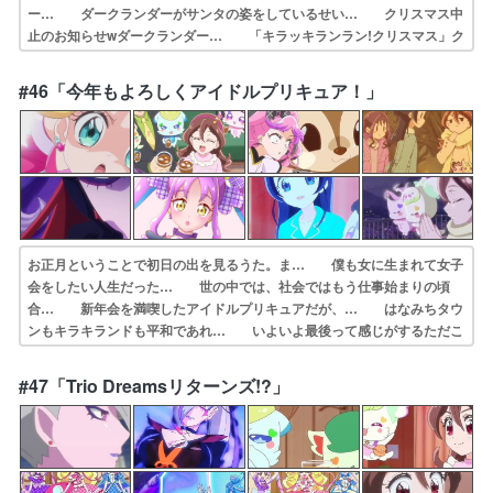
ー… ダークランダーがサンタの姿をしているせい… クリスマス中
止のお知らせwダークランダー… 「キラッキランラン!クリスマス」ク
リスマ… 本日も本日とて懲りずに締め切りとランデブ… ダークラ
ンダーを恐れクリスマスを自粛する… クリスマスっていうのはね、シ
#46「今年もよろしくアイドルプリキュア！」
ャケを食べる… だいぶザックリしたクリスマス回タナカーン…
お正月ということで初日の出を見るうた。ま… 僕も女に生まれて女子
会をしたい人生だった… 世の中では、社会ではもう仕事始まりの頃
合… 新年会を満喫したアイドルプリキュアだが、… はなみちタウ
ンもキラキランドも平和であれ… いよいよ最後って感じがするただこ
の感じだ… 海老一染之助・染太郎ネタがわかる幼女先輩… 今回は
ハートの木型ダークランダーのデザイ… キラッキランランな初日の出
#47「Trio Dreamsリターンズ!?」
からのあけおめ… こころちゃん／キュアキュンキュンのアホ毛…