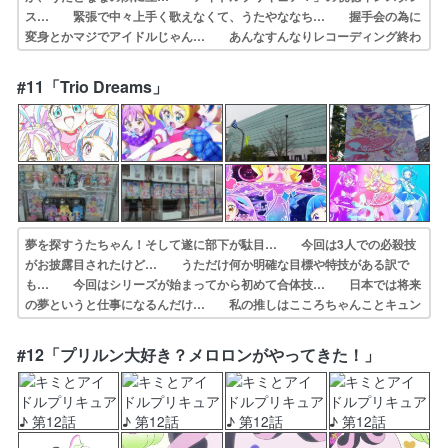
ス… 緊張で中々上手く歌えなくて、うたやななち… 握手会の為に
変身とかマジでアイドルじゃん… あんなすんなりレコーディング終わ
った時点… 応援すること、応援されること、どちらも尊… CDデ
ビューを経て握手会を開くプリキュア… いきなりCDデビューに握手
#11「Trio Dreams」
会とか天空すぎ… プリンセッション・オーケストラ第1,2話…
夢を探すうたちゃん！そして遂に部下が駄目… 今回は3人での必殺技
がお披露目されたけど… うただけ何か明確な目標や特技がある訳で
も… 今回はシリーズが始まってから初めて合体技… 日本では将来
の夢というと仕事になるんだけ… 私の推しはこころちゃんことキュン
キュンか… キミプリが始まって約1クール、遂に合体技… 急に3人
来るやんと思ったら初の3人歌唱と… うたちゃん...、夢がなくたって
#12「プリルン大好き？メロロンがやってきた！」
夢を守る… ちょっと、待ってください何ですかこの、何…