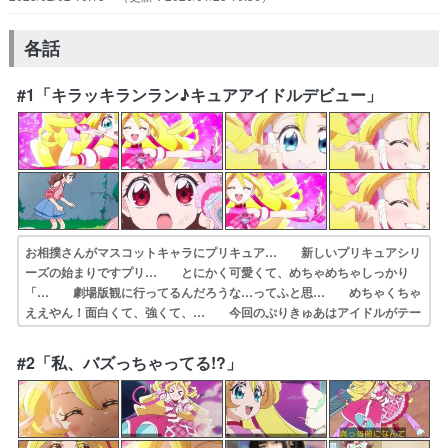
各話
#1「キラッキランラン♪キュアアイドルデビュー」
お相撲さんがマスコットキャラにプリキュア… 新しいプリキュアシリ
ーズの始まりですプリ… とにかく可愛くて、めちゃめちゃしっかり
「… 劇場版観に行ってるんだろうな…ってふと思… めちゃくちゃ
ええやん！面白くて、強くて、… 今回のぷりきゅあはアイドルがテー
マになっ… 皆様、おはようございます！今作も毎週頑張… 人間を
素材にしてマックランダーを錬成する… 普通に面白くて可愛い！！ウ
#2「私、バズっちゃってる!?」
タちゃん良いキ… 桃から飛び出した小型浮遊生物がお前はアイ…