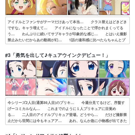
アイドルとファンサがテーマだけあって本当… クラス替えはどきどき
ですな。キャラ増えて… アイドルになったことで浮かれまくってる
う… わんぷりに続いてサブキャラが印象的な感じ… とはいえ撮影
禁止みたいだからあの動画が幻… 1話の違和感に比べたらちゃんとプ
リキュア… の１話を８回目、２話を４回目みてる。これ… こうい
う気を失ったシーンを爪先から映して… 私、バズっちゃってる！？女
#3「勇気を出して♪キュアウインクデビュー！」
王、ニコ様路線… 」からのグーパンチはホント面白いｗプリキ…
今シリーズ2人目(通算86人目)のプリキ… 今週分見てるけど、序盤す
げーコミカルなん… これまでのように１人プリキュアに目覚め
る… 二人目のアイドルプリキュア登場。どうやら… だけど撮影禁
止だから世間には今もキュアア… あれ、なんか急に小物感が出てきた
ぞー（ど… 勇気を出して♪キュアウインクデビュー！ウ… コンク
ールでミスった事も知られてないとか… プリキュアのフォーマットと