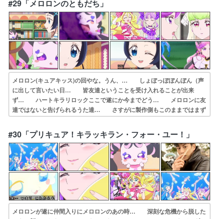
#29「メロロンのともだち」
ダーのデザイン… ツダケンvs諏訪部順一、つまり今回は閃光…
メロロン(キュアキッス)の回やな。うん、… しょぼっぼぼんぼん（声
に出して言いたい日… 皆友達ということを受け入れることが出来
ず… ハートキラリロックここで遂にか今までどう… メロロンに友
達ではないと告げられるうた達… さすがに製作側もこのままではまず
いと思っ… メロロンはプリルンのことが大好きすぎてや… ななち
ゃん前からメロロン気にかけてたけど… キッス・イン・ザ・ダーク。
#30「プリキュア！キラッキラン・フォー・ユー！」
遂に来たメロロ… ショボッボボンボンまさかの？語呂悪いと思…
メロロンが遂に仲間入りにメロロンのあの時… 深刻な危機から脱した