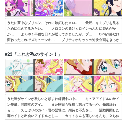
うたに夢中なプリルン。それに嫉妬したメロ… 最近、キミプリを見る
ために生きてるみたい… メロロンの負けヒロインっぷりに磨きがか
か… よくやく平穏な日々が返ってきましたが、プ… OPも1部だけ
変わったこれでズキューンキ… プリティホリックの対決企画をきっか
けに始… アイドルプリキュアVSズキューンキッス！… アイドル
プリキュアvsズキューンキッスと… こころとメロロンの推し対決、テ
#23「これが私のサイン！」
レ朝繋がり… 対立煽りは美味しい事をスポンサーが理解し…
うた達がサインが欲しいと頼まれ練習中の中… キュアアイドルのサイ
ン作成。同脚本のアイ… また昨日も投稿し忘れてるべや。先週終わ
ら… 久しぶりのカイト君の登場に、期待と不安を… 活動再開した
響カイトと出会いアイドルとし… カイトさんも蓮じいさんも、立ち位
置がまだ… てかどっちも脚本ゆにこじゃねーか。」こう… 久々登