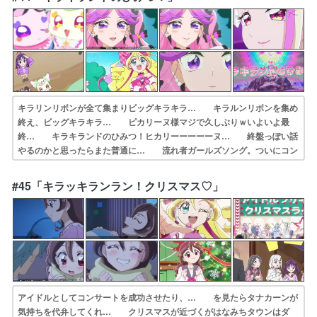
ーのデザインを… 42話‥迷うジョギ(カズマ)君でも闇堕ち…
キラリンリボンが全て集まりビッグキラキラ… キラルンリボンを集め
終え、ビッグキラキラ… ピカリーヌ様マジで久しぶりｗいよいよ最
終… キラキランドのひみつ！ヒカリーーーーーヌ… 終盤っぽい話
やるのかと思ったらまた普通に… 流れ者ガールズソング。ついにコン
プ、キラ… 今回はスマホ型ダークランダーのデザインを… 前田敦
子がキリストであるように、アイドル… 人間のキラキラからキラキラ
#45「キラッキランラン！クリスマス♡」
ンドができてい… キラキランドへ行くことが出来るのはナマモ…
アイドルとしてコンサートを成功させたり、… を見たらタナカーンが
気持ちを代弁してくれ… クリスマスが近づくがはなみちタウンはダ