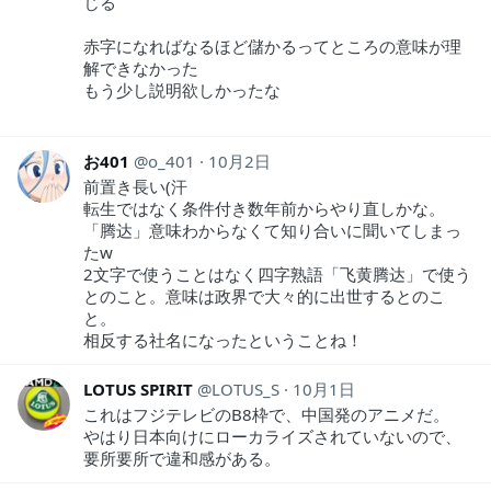
じる
赤字になればなるほど儲かるってところの意味が理
解できなかった
もう少し説明欲しかったな
お401
o_401
10月2日
前置き長い(汗
転生ではなく条件付き数年前からやり直しかな。
「腾达」意味わからなくて知り合いに聞いてしまっ
たw
2文字で使うことはなく四字熟語「飞黄腾达」で使う
とのこと。意味は政界で大々的に出世するとのこ
と。
相反する社名になったということね！
LOTUS SPIRIT
LOTUS_S
10月1日
これはフジテレビのB8枠で、中国発のアニメだ。
やはり日本向けにローカライズされていないので、
要所要所で違和感がある。