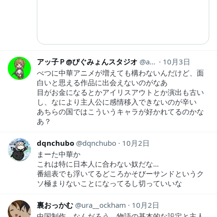
アッ子Ｐ@ぴぐみょんスタジオ
akkopx
10月3日
べつに中華アニメが増えても構わないんだけど、面
白いと思える作品に出会えないのがなあ
目がお金になるとかアイリスアウトとか演出も古い
し、なにより主人公に感情移入できないのが辛い
あちらの国ではこういうキャラが好かれてるのかな
あ？
dqnchubo
dqnchubo
10月2日
まーた中華か
これは特に日本人に合わない奴だな…
番組表でも浮いてるどころかそびーサンドというク
ソ極まりないことになってるし切っていいな
裏おっかむ
ura__ockham
10月2日
中国制作。なんだろう。物語の基本的な設定と主人