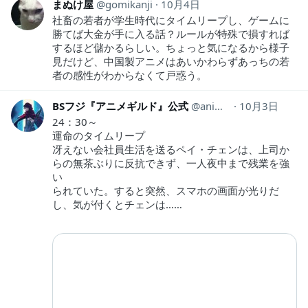
まぬけ屋
gomikanji
10月4日
社畜の若者が学生時代にタイムリープし、ゲームに
勝てば大金が手に入る話？ルールが特殊で損すれば
するほど儲かるらしい。ちょっと気になるから様子
見だけど、中国製アニメはあいかわらずあっちの若
者の感性がわからなくて戸惑う。
BSフジ『アニメギルド』公式
animeguild_bs8
10月3日
24：30～
運命のタイムリープ
冴えない会社員生活を送るペイ・チェンは、上司か
らの無茶ぶりに反抗できず、一人夜中まで残業を強
い
られていた。すると突然、スマホの画面が光りだ
し、気が付くとチェンは……