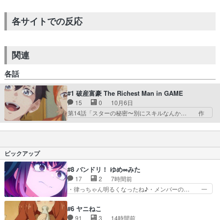
各サイトでの反応
関連
各話
#1 破産富豪 The Richest Man in GAME
15
0
10月6日
第14話「スターの秘密〜別にスキルなんか… 作
画が大分手抜きだし演出が古い感じあるな… うわ
ぁー主人公の性格が苦手だわけど、「努… 社畜の
若者が学生時代にタイムリープし、ゲ… 冴えない
会社員生活を送るペイ・チェンは、… べつに中華
ピックアップ
アニメが増えても構わないんだけ… これは特に日
本人に合わない奴だな…番組表… 物語の基本的な
#8 バンドリ！ ゆめ∞みた
設定と主人公の感情について… 本人は失敗する気
17
2
7時間前
満々なのに何故かそれが成… タイムスリップして
・律っちゃん明るくなったね♪・メンバーの… 一
金儲け。毎回思う支那ア…
難去ってまた一難、律がビオラの呪縛から… 「私
はあなたが嫌いなんです」「バンドやめ… 何が起
#6 ヤニねこ
きているのか！？次週、みゅーたいぷ… ビオラ
91
3
14時間前