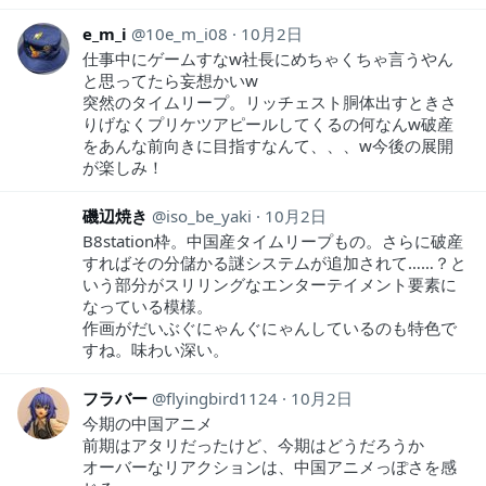
e_m_i
10e_m_i08
10月2日
仕事中にゲームすなw社長にめちゃくちゃ言うやん
と思ってたら妄想かいw
突然のタイムリープ。リッチェスト胴体出すときさ
りげなくプリケツアピールしてくるの何なんw破産
をあんな前向きに目指すなんて、、、w今後の展開
が楽しみ！
磯辺焼き
iso_be_yaki
10月2日
B8station枠。中国産タイムリープもの。さらに破産
すればその分儲かる謎システムが追加されて……？と
いう部分がスリリングなエンターテイメント要素に
なっている模様。
作画がだいぶぐにゃんぐにゃんしているのも特色で
すね。味わい深い。
フラバー
flyingbird1124
10月2日
今期の中国アニメ
前期はアタリだったけど、今期はどうだろうか
オーバーなリアクションは、中国アニメっぽさを感