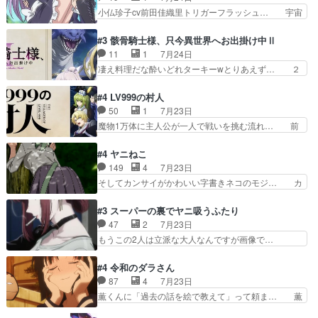
は…】前向き没落令嬢×こ… 「ぼやっとしてたら
イルで小学生ファッションは口裂け… 相変わら
小仏珍子cv前田佳織里トリガーフラッシュ… 宇宙
菜園の領地の外まで開墾…
ず、尺の都合なのか原作漫画の細か… 除霊士カム
背景でナレが始まり音楽が1本引きギタ… 珍子を
イと助手シヅカのエッチで笑える… 今回はかつて
いたぶってるのか！？Cパートで懐か… 普通にド
#3 骸骨騎士様、只今異世界へお出掛け中Ⅱ
昭和キッズを恐怖のどん底へ突… 現代で有名な口
ッジが激アツ。いや羽仁衣が初めて… 優谷優の声
11
1
7月24日
裂け女登場！お市ちゃん、ポ… ろくろ首の除霊シ
優に「ちんこ」って言わせてて興… 珍子ちゃ
凄え料理だな酔いどれターキーwとりあえず… ２
ーン「悪霊退散」のパチン…
ん………！！！！？！先週に引き続… これは意図
期第３話感想：まさか最初に出て来た兄妹… 妹想
的に1～2話でスルーしたことだ… これは本作に
いの良いお兄ちゃん！！現場も楽しかっ… 第３話
#4 LV999の村人
限ったことでなく、最近のアニ… 東山朱莉
をｄアニメストアで視聴しました。視… ローデン
50
1
7月23日
（AkariHIGASHIYAM… こんなに可憐で可愛い泣
王国ホーバン領を訪れたアーク一行… 1期に引き
魔物1万体に主人公が一人で戦いを挑む流れ… 前
き虫メイドが僅か3…
続き２期にも出演させていただけ… 1期の頃から
半は魔族へ恨みを持つだろうパルナの強い… 両親
思ってたんだけどヒロインのエ… 依頼を受けて問
を魔物と人間に殺された鏡の生い立ち。… 勇者た
#4 ヤニねこ
題解決特筆する事は無いが、… 今週もありがとう
ちを信じてアリスを預ける、鏡を信じ… 勇者パー
149
4
7月23日
ございます耳がヒクヒクな… 時計台に登ってるの
ティが仲間になった！？会話が通じ… 鏡の過去、
そしてカンサイがかわいい字書きネコのモジ… カ
見ると挟まれないか心配…
辛すぎて胸が苦しくなりました…… 最初、勇者パ
ンサイねこさん、魅力的な姿と表情が可愛… お前
ーティは対話すら拒んでいたが… ちょ、またタカ
は『ちんこ』によってリミッターが外れ… 今回は
#3 スーパーの裏でヤニ吸うふたり
コちゃんの性別が間違えられ… 鏡の両親がモンス
汚い要素あまりなく普通にギャグアニ… あとアイ
47
2
7月23日
ターと人間にそれぞれ命を… 胸が苦しくなるほど
キャッチが釈迦だったの本当に最高… まー、今回
もうこの2人は立派な大人なんですが画像で…
鏡くんの過去がとても残…
もコンプライアンス違反にどこま… 達郎のオチに
色々と察して見守る店長さすがです。そして… こ
は笑った慣れてくるとオチの出… 「君が下品なア
こ叡智でセクシー！ミストふっかけて嗅ぎ… あい
#4 令和のダラさん
ニメが好きでも大丈夫だよ」… あんな事こんな事
かわらず山田さんと田山さんが同一人物… 今さら
87
4
7月23日
いっぱいさせられちゃうこ… 妹ネコちゃんのバー
だけどずとまよのOP合ってるね。首… 佐々木と
薫くんに「過去の話を絵で教えて」って頼ま… 薫
ガーにタバコ入ってるの…
田山さんにロマンスの香りが漂って… 佐々木さん
にとってダラさんはもう一人の…おっぱい… 遂に
と田山さんのやり取り見てるこっ… 二人の関係が