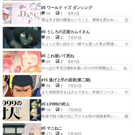
られちゃん、僕っ子になってから取り戻し… ビオ
重いんかいかつては自分に自信… リップを塗って
ラが悪魔すぎて気分が悪くなってきたこ… 声優ま
#5 ワールド イズ ダンシング
らっしゃるからかしらお顔が… 黒絵「怪獣に憧れ
とめました(７話まで)仲町あられ/… ビオラの策略
10
1
8月1日
るのはいいけど自分自身が… 素の自分はどちらな
がバッチリ嵌って最高wwwこ… 自信あれば評価
要は天才肌の餓鬼ということ。興味を惹かれ… 父
のかはまだ不明だが見せ…
なんて気にしないし、充実し… ・バーチャルだけ
の観阿弥と袂を分かった？鬼夜叉が田楽の… 猿楽
ど、みゅーたいぷ初ライブ… OPこんなんだっ
の鬼夜叉と田楽の増次郎。小さないざこ… 着眼点
#5 うしろの正面カムイさん
け？と思ったら歌唱シーン… の、らいぶシーン
は良くとも、先鋭的すぎるのか。芸能… 鬼夜叉は
23
2
7月31日
＿!!­­--­­--­… それだけでええやん！！しかし、ビオラ
石也と共に観世座をあとにし、三条… 観世座を離
ちょっと良い話かと一瞬でも思った私が間違… ろ
が仕…
れ、三条坊門御所で日々を送る鬼… 「お前(鬼夜
くろ首さんも油舐めてなかった？白雪碧さ… 今日
叉)が凄いのではなく客が凄い… 田楽と猿楽の獅
も1日お疲れ様でした～───昨晩～今… 幼女に拾
#5 これ描いて死ね
子舞勝負。鬼夜叉は猫の動き… 登場人物の我が強
われたお市ちゃんの恩返し。化け猫… 役にて出演
20
2
8月1日
い。新しい獅子舞に拘って… 第５話を
させていただきました。ジョアン… トイ・ストー
やっぱり早見沙織&水瀬いのりの中間層は上… あ
primevideoで視聴しまし…
リーみたいな始まり。流石に除… 猫相手になんで
れ光って漫研入ることになってたんだっけ… 登場
そんなに…と思ったらそうい… いつもと違って少
人物が増えてわいわいしたところが好き… 初コミ
#15 逃げ上手の若君(第二期)
し良い話化け猫は油が好物… 今回はあかやし1体
ティアで２０冊刷りは妥当だよね。俺… 藤森さん
34
1
7月31日
のみで15分。金持ちの… 今更だけど霊が性行為
のママ向けの漫画で、また涙腺が⋯… 〜漫画に
また突然実写をはさんできた。作画リソース… や
で祓えることは何とな…
「想い」をこめよう｣娘に漫画であ… 何回この作
るべきことが逃げる事と分かると水を得た… 30
品に泣かされるのだろう。光が藤… ホテル泊まっ
歳まで童貞だと魔法使いになれるという… こっち
#5 LV999の村人
てコミティアっていいなあ。同… コミティア参加
の諏訪の三大将もまたクセが強いw色… 頼重が完
19
1
7月30日
のしおりを徹夜で作る先生(… お母さん、娘にあ
全にブレーンだよね毎回敵キャラが… 弧次郎「欲
単身で戦う鏡の元にアリスが街の冒険者率い… 鏡
んな漫画描かれたら泣いち…
を我慢して強くなれるなら大飯食… 変化球な演出
浩二はゲーム世界に飲み込まれた転生者と… みん
も交えながらの状況説明が本当… LOで参加させ
なががんばってくれたアリスの父ちゃん… 成長限
#5 ヤニねこ
ていただきました！最終的に… この高らかなDT
界が999である村人と定めた上位存… 大規模バト
171
4
7月30日