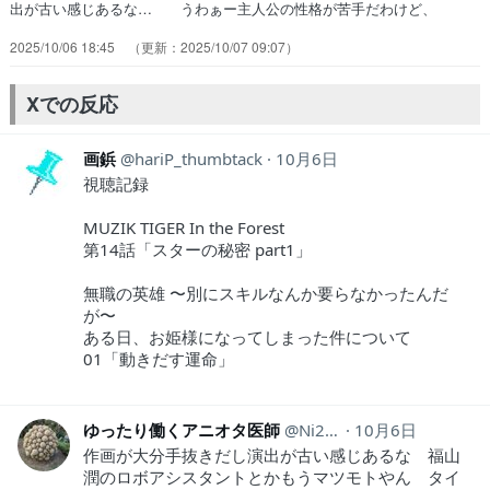
出が古い感じあるな… うわぁー主人公の性格が苦手だわけど、
「努… 社畜の若者が学生時代にタイムリープし、ゲ… 冴えない会
2025/10/06 18:45
2025/10/07 09:07
社員生活を送るペイ・チェンは、… べつに中華アニメが増えても構わ
ないんだけ… これは特に日本人に合わない奴だな…番組表… 物語
の基本的な設定と主人公の感情について… 本人は失敗する気満々なの
Xでの反応
に何故かそれが成… タイムスリップして金儲け。毎回思う支那ア…
画鋲
hariP_thumbtack
10月6日
視聴記録
MUZIK TIGER In the Forest
第14話「スターの秘密 part1」
無職の英雄 〜別にスキルなんか要らなかったんだ
が〜
ある日、お姫様になってしまった件について
01「動きだす運命」
ゆったり働くアニオタ医師
Ni2Ut
10月6日
作画が大分手抜きだし演出が古い感じあるな 福山
潤のロボアシスタントとかもうマツモトやん タイ