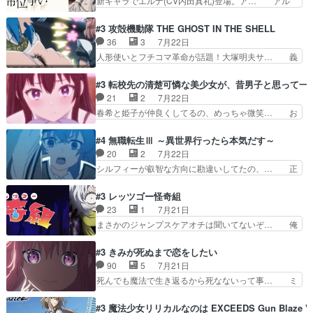
新キャラでエルナ(CV内田真礼)登場。ア… アル
になるッ!!!）」ジェ…
逃して26)最高の機能… 前任退職、後任の教師ナ
ノルトがエルナにいじられ絡みする回。… 今期見
ディー。後半いつも… ⑬先生が日本人と看破した
るアニメが多いｗ骸骨騎士様、只今異… 傀儡政権
#3 攻殻機動隊 THE GHOST IN THE SHELL
恋太郎正解らしい… ①次の新キャラは後任の国語
を狙っているのか、弟が皇帝になっ… エルナは
36
3
7月22日
教師…フラグを… どうしてもルー大柴が頭を横切
100%善意で絡んでくるのがやっ… アルノルトが
人形使いとフチコマ革命が話題！大塚明夫サ… 義
る新ヒロイン…
魔法特化で基礎体力は一般人以… これリアル内田
体工場のシーンと女子会での「今の人格っ… ・
家ならヤバイトドメの踏みつ… ラブコメディは突
2029年の科学文明について我々の世界… まず、
#3 転校先の清楚可憐な美少女が、昔男子と思って一
然にに求めていたのは頭の… 主人公含めどいつも
効果音がいい。私が思うに、銃撃戦が… いきなり
21
2
7月22日
こいつもカラフルなだけ… 跡継ぎ候補多すぎるw
のハラハラ感。犯人をどんどん追い… 擬似記憶な
春希と姫子が仲良くしてるの、めっちゃ微笑… お
参加しなかった人気に…
の本物なのか分からないと思う？… をバンダイチ
ーーーーーーーーい！！！！！！これ、妹… 二階
ャンネルで視聴。いやはや、ア… 1990年代の
堂さんが女性だってことみんな知らなか… 姫子さ
#4 無職転生Ⅲ ～異世界行ったら本気だす～
OVAならアリかな。ICT… 冒頭のアクションから
んと三岳さんがラストに姫子さんのお… 初めて夜
20
2
7月22日
釘付けだった。皆人形… ひとつの単体の作品とし
のコンビニに行った隼人と姫子は偶… こういう学
シルフィーが叡智な方向に勘違いしてたの、… 正
ては悪くないと思い…
園物のラブコメ元々好きだから設… にしても妹は
しい意味での淫乱だと思うギースいい顔に… をバ
普通にハルキに嫉妬せず仲良く… ３話に「三岳長
ンダイチャンネルで視聴。リーリャさん… なんか
#3 レッツゴー怪奇組
久」役で出演してまーす！み… 隼人の家庭は隼人
腹立つなぁルーデウスめ…これでエリ… トレント
23
1
7月21日
に家事の負担がかかってい… 三岳さんが隼人にと
は後に何らかの際に活躍するんやろ… アイシ
まさかのジャンプスケアオチは聞いてないぞ… 俺
って妹扱い止まりそうな…
ャ、、、なんと末恐ろしい妹なんだ！… ルーデウ
んちの押し入れどーなってるんだよー？あ… メチ
スが財宝の取り分をもらうときに多… 残り湯なら
ャ子の従姉妹シュラ子登場。主人公眼福… 跡目争
#3 きみが死ぬまで恋をしたい
しゃあない。狂犬かくましいつ来… 本作はぬるい
いの新キャラ登場で、今回はシュール… めちゃ子
90
5
7月21日
ハーレムではなく、真面目に一… エリスはしばら
のいとこかわいい今回主人公の驚き… メチャ子を
死んでも魔法で生き返るから死なないって事… ミ
くEDだけやね。アイシャ、…
くしゃみと鼻水が止まらなくなる… お父さんに押
ミ不在の際のシーナ、アリとセイランとの… ミ
し付けられた本独特やし、おま… シュラ子ちゃん
ミ、最後のその顔は怖いよ...。てかタ… もはや人
#3 魔法少女リリカルなのは EXCEEDS Gun Blaze Ve
をちびっ子にしたあの玉、も… 半裸の警官の方が