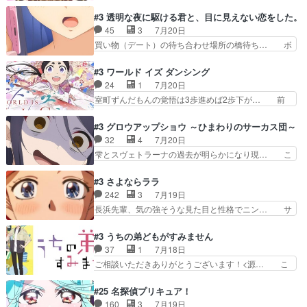
魔法の図鑑が買えてヘヘーンなスピカ②今… 前半
こと好きすぎだろなんか電気で… 仲間が一気に増
はアストレアの野望による性転換、後半… アスト
#3 透明な夜に駆ける君と、目に見えない恋をした。
えてみんなで物作りで一気に… 作画は最高なのに
レア君の作戦に皆巻き込まれてて草捕… アストレ
45
3
7月20日
話がつまらない。やっぱ京… 天下り式に竹のフィ
アが作った薬によって男女入れ替わ… アルトレア
買い物（デート）の待ち合わせ場所の橋待ち… ボ
ラメントが出てきたのは…
がポルックスのこと好きとは言え… アストレアが
ソボソとつぶやく。カラオケは視覚障害が… 闇夜
ポルックスちゃんに憧れて、変… TS騒動に酔っ
を照らす打ち上げ花火。人混みの中、み… どんど
#3 ワールド イズ ダンシング
払い騒動と賑やかでいいねw… 偉大な父を持つが
んキュンが増えていく展開に毎回わく… ちょこっ
24
1
7月20日
故の悩(独自のおっぱい論… 鉄板中の鉄板、性転
と書ければと風が吹き手元にあった… 』は、率直
室町ずんだもんの覚悟は3歩進めば2歩下が… 前
換と酩酊ネタの二連発(…
に言って脚本と演出が悪いと思う… 小春の目が見
回の白拍子の死といい今回の”まぐわい”… 世阿弥
えなくなったのは先天性による… 冬月の前向きさ
が主人公の漫画がアニメになったらし… 壮絶だっ
#3 グロウアップショウ ～ひまわりのサーカス団～
と、空野の億劫さがリアルだ… かけると小春、二
た…30分で2時間の映画のように… すべての表現
32
4
7月20日
人が一緒に過ごす時間が描… ヒロインの目が不自
がピタリと揃った傑作本当に素… たまに現れて謎
雫とスヴェトラーナの過去が明らかになり現… こ
由だから音を大切にして…
のアドバイスをしてくれるお… 可愛いキャラデザ
のアニメは足首を休ませるという事を知ら… 愛知
からは想像できない顔芸、… 父、大舞台へ立つこ
県豊川市付近が舞台なのか～現地にも出… 前回に
#3 さよならララ
とが決まる。更に父から… 再び鬼夜叉を導く、素
引き続き、今回もおぱんつであります… キャラク
242
3
7月19日
性不明の彼の名前を知… 恵まれた身分に甘え、修
ターが可愛いのはもちろん、ストー… 皇ではなく
長浜先輩、気の強そうな見た目と性格でニン… サ
練を怠るキャラは苦…
ひまわりを蔑ろにして皇に乗り換… 傷跡なんか、
ブタイがええよね〜関西弁が凄くちゃんと… って
見せたくない自分の力量を超え… エロいところ以
なったからユリ確定！＼(^o^)／ラ… プロローグ
#3 うちの弟どもがすみません
外あまり見どころがない。1… いや～、めちゃく
的な１話、２話からの浮世離れし… 茉里のボクシ
37
1
7月18日
ちゃおもしろいね。瑞佳は… キャラデザが映える
ングにかける真摯さ格好良かっ… 今回はゲストが
ご相談いただきありがとうございます！<源… こ
のは勿論だけど脚本に歩…
２名！ワンピースの作画さん… あほって言う茉里
こまで見てきて糸ちゃんの声がキャラとす… 糸が
がかっこいいよあほララは… 唯一の理解者だった
家事を頑張り過ぎてテストの結果が酷く… 糸ちゃ
#25 名探偵プリキュア！
母親を失い、アウェーの… ３話の地味に好きポイ
んと源くん、類くんのお買い物シーン… ３話にし
160
3
7月19日