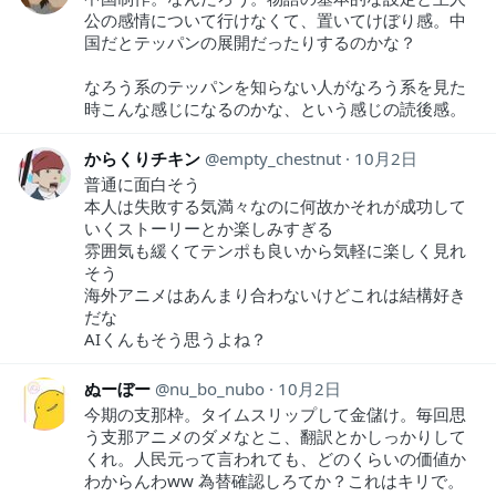
公の感情について行けなくて、置いてけぼり感。中
国だとテッパンの展開だったりするのかな？
なろう系のテッパンを知らない人がなろう系を見た
時こんな感じになるのかな、という感じの読後感。
からくりチキン
empty_chestnut
10月2日
普通に面白そう
本人は失敗する気満々なのに何故かそれが成功して
いくストーリーとか楽しみすぎる
雰囲気も緩くてテンポも良いから気軽に楽しく見れ
そう
海外アニメはあんまり合わないけどこれは結構好き
だな
AIくんもそう思うよね？
ぬーぼー
nu_bo_nubo
10月2日
今期の支那枠。タイムスリップして金儲け。毎回思
う支那アニメのダメなとこ、翻訳とかしっかりして
くれ。人民元って言われても、どのくらいの価値か
わからんわww 為替確認しろてか？これはキリで。