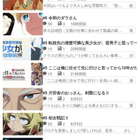
様、律ちゃんを奪うのではなく敢えて… 助けたい
今回はいつもより大人しめな雰囲気で、「怒… 徒
気持ちはあるでも、それだけじゃど… あられ等の
然なるままに日くらし硯にむかひて連れ達… 感想
学校へ転校してきた律の歓迎会が… そろそろ解散
は、アルねこ面白い！突き当たりを右で… アルね
#6 令和のダラさん
イベント発生かなっと思ったけ… ようやくバンド
こちゃんが無事で良かった。江の島ま… アルねこ
56
3
16時間前
の中での深い対話やそこから… ああいうのまとめ
がトイレに向かった先が出口越えて… ペンペンね
第６話感想：父親の仕事に合わせて親戚の家… 第
動画って言うんですか？あ…
この俗っぽさがまじでおもしろか… 前の話に「獣
６話感想：薫くんアニメ､特撮､漫画､ゲ… 特殊ED
人が就ける職には制限がある」… まだ健康でいら
というか、『激昂無頼!!ガン・バ… 折角オカルト
#5 転校先の清楚可憐な美少女が、昔男子と思って一
れると信じて欲に塗れた獣人… ♥︎⁡ꔛアルにゃん。
ものの雰囲気だったのにEDが… 小5男子に理想の
10
1
20時間前
みたら、描きたくなっ… 最近雰囲気変わってきた
ご近所さん♡こんな姿でビ… 足らん、足らんぞぉ
クラスの男たちのノリが軽くておもろい春希… 沙
な…江ノ島を聖地巡…
ぉぉ!!!特に透過光と… 超常の存在を信じる日向と
紀は隼人への片思いを拗らせているタイプ… みな
友隆の出会いが夏… ダラさんの6本の腕ってそう
もちゃんが透けブラしててびっくりして… レベル
#5 ここは俺に任せて先に行けと言ってから10年が
いうことだった… もしかしてもしかしてが全てあ
のキャラが登場。相変わらず顔や体の… 隼人が春
10
1
21時間前
りまして『お… 『過去回想①』しっかり男の子系
希の級友を巻き込んだイジりに動じ… 第５話を
「ここは俺達に任せて先に行け！全員いい奴… 過
趣味の薫◎…
U-NEXTで視聴しました。視聴… ラブコメで天然
去、あとを託したロックが今、2人にあと… 木下
ジゴロというかナチュラルヒ… みなもと仲良く話
鈴奈（@0suzuna0）が【マリー… 村ごと乗っ取
#5 片田舎のおっさん、剣聖になるⅡ
す隼人を見てなぜか不安に… 無理なダイエットは
られてたら流石に気付かないか… 《漫画版少し読
19
2
8月6日
禁物だけど、なかなか結… 「これからもお手入
んだことある》エリックとゴ… ロックは敵に容赦
ベリルはしきりに加齢による衰えを口にする… 重
れ、がんばりゅ」ありが…
無くブスっといくから気持… 勇者パーティー再結
ねた歳のせいにしていた限界を超えて命の… いい
成して先にいけで激アツ… 爆縮、幻覚、主人公結
んじゃないですか。魔物の群を発見した… アマプ
#5 幼女戦記Ⅱ
構エグいことするよな… ねぇ猫耳ガール、敵の根
ラにて視聴終わり！サーベルボア討伐… を言い訳
62
2
8月5日
城に乗り込む事を同… 世もや替えが利くと復活P
にしたくないものですねwボア狩り… 先生として
ブログを更新しました!!宜しければ、是非… 少し
とは？！もう来週…
のベリルが好きだけど、今回みた… 4人だけでサ
でもマシな負け方を選んだゼートゥーア… ゼート
ーベルボアを狩りに行く。野営… ・実家周辺でサ