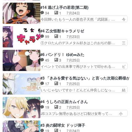
ってた以上にセリフとかしっかりした漫画… 今回
レゲネ登場という話彼女の在り… チャガタイ兄さ
は泣かなかった！漫画描きのハウツー回… この作
#14 逃げ上手の若君(第二期)
んがめっちゃ可愛かったなド… まさかの展開にめ
品はこういうのをズバッとキメるの上… 藤子不二
34
1
7月24日
ちゃくちゃテンション上が… チャガタイの所へ密
雄に親しんだ人にはとてもフィット… 赤福のヌル
今回輝いたもう一人の亜也子天然「武闘派」… 今
偵に行ったはずがドレゲ…
ヌルした動きとかネームを褒めら… 漫研が気にな
回は強敵小笠原貞宗と時行の対面内容盛り… 言い
って仕方ない先生がかわいい。… 漫画のノウハウ
逃れすら逃げ上手亜也子のアシストに支… そう
#4 乙女怪獣キャラメリゼ
から新たな仲間まで。本作品… 今回エンディング
か、亜也子もまだ9歳なのか‥ときゆき… 「亜也
99
1
7月23日
テーマが流れるのが早い（… この作品の世界に
子のドキドキ・大作戦！・長寿丸を一… 目玉と耳
①クロたんのデスメタル好きはこのおぢの影… 三
も、一応デジタルという概…
を相手に言葉で繰り広げる戰もノラ… 時代設定ど
石さんのキャラなんかミサトさんっぽいな… なん
うなってる笑目力が強すぎて睨ま… ときメモ画面
か好きになれんキャラだなぁ作品もイン… 相変わ
#6 バンドリ！ ゆめ∞みた
からのいらすとやは草だった。… 今回は亜也子回
らず生物学者には見えないわね響野君… 正体を知
45
3
7月25日
でしたね頼もしさと乙女らし… 貞宗、キモいギョ
らないのにどちりも肯定してくれた… 黒絵がハル
イベントでの出来事で再びネットで叩かれる… ビ
ロ目としか思ってなかった…
ゴンになっても、南を助けて大事… OPにデスボ
オラの次の一手が動き始めました。それに… ビオ
入ってるのは黒絵がデスメタル… 黒絵が男で唯一
ラがまじで何がしたいかわからん！先生… 陰キャ
#3 「きみを愛する気はない」と言った次期公爵様が
心を許す、母の友達である光… 黒絵の可愛さレベ
の間合いにスルっと入ってきて相手の… ビオラが
17
1
7月25日
ルが止まらない。南くんと… 黒絵の母とのやり取
都子さんを籠絡しに来ててやばいぞ… マネージャ
いいじゃないですか！どんどん仲良しになっ… 結
りでエヴァの加持さん思…
ー現実版初登場！バレーボールに… 藻掻きながら
婚初日で君を愛する気はないものはやはり… 今期
前に進もうとするあられと律少… ビオラスマイル
の恋愛系で1番これが好き。愛する気は… 今晩
#4 うしろの正面カムイさん
で相手の緊張を解く相手の共… たまったアニメ
は、2130頃からシンデレラガールズ… 公爵の妻
19
2
7月25日
50本だってｗ今日も帰った… マネージャー実在
なのに着てる洋服がシンプル。テー… まあ、これ
JSコスプレ無理があるけど口裂け女寄って… 小
した大逆風のハズなのに全…
は見なくていいな。むしろ判断が… 自分でも気づ
学生コスには無理あるぞ。そのベットの下… シヅ
くほど嫉妬してる様子は可愛い… 次期公爵様がな
カちゃんがヤバすぎてボキキしそう(ぇ… 口裂け
#3 炎の闘球女 ドッジ弾子
ぜかヒロイン化していますデ… 【今夜のアニメA
女って人を襲うって知らなかった…ポ… そのスタ
19
1
7月24日