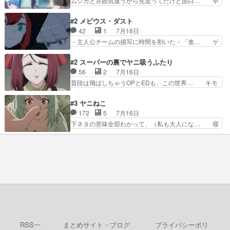
ムジカと雰囲気違うから見送ってたけど面白… 早
で異常なテンポと異…
ス、共存の道はやっぱ険しいぜ… 鏡とソフトクリ
く分からせられて気持ちよくさせてほしい… あら
ーム食べるアリス凄い幸せそ… アリスの優しさと
れが偶然イベント会場に居合わせてしま… ビオラ
#2 メビウス・ダスト
浩二の揺るがない信念に思… 鏡さん、活躍する度
こいつほんま……残りの2人はビオラ… 見てて興
42
1
7月16日
に好感度爆上がりですね… ケンタウロス族面白か
奮と息苦しさを同時に感じさせるビ… ビオラちゃ
・主人公チームの描写に時間を割いた・「進… ゲ
ったですね♪タカコち…
んのお陰であられちゃんと律ちゃ… ・日本語特有
ームを勝利へ導いたアラキの先読みの能力… 急に
のぼくわたは海外版でどうなる… まさかこの作品
主人公の強火古参ファン出てきたけど何… 勝利に
#2 スーパーの裏でヤニ吸うふたり
に今期一の悪役がいたとは。… 友達との会話でフ
浮かれる面々の中、アラキは自分の能… ラムスは
56
2
7月16日
ェアリィブゥケのイベント… ・ビオラはあられを
隕石で負傷した体の部位を補修した… 次のゲーム
普段は飛ばしちゃうOPとEDも、この世界… キモ
見つけて悪だくみを策略…
での対決のエピソード。そうなっ… ポリスホッパ
い自覚あるくせに弁えを知らない男。未… ほんと
ーの仲の良さがとても良いエン… 現状特に面白く
にヒロイン（山田/田山）のアンニュ… こんどは
#3 ヤニねこ
はない3話も大差なかったら… うーん…キャラが
そっちが機嫌わる。永遠に気づかん… 昨日は寝落
172
5
7月16日
どんどん出てくるが紹介が… お話が平坦なのよ
ちしてしまったので都合の良い女… 新卒で泣かせ
下ネタの意味全部わかって、（私も大人にな… 寝
ね。なんかこう内輪だけで…
て怒られたり煙草の匂いにがっ… 2人(1人)と近づ
ゲロってそんなヤバかったんか。じゃ、寝… 生活
く距離。別人だと思って… うん、確かに"にぶす
終わってるけど猫だから運動能力高いの… 相変わ
木"だwwこんな分か… あれだけ怒り心頭の花嫁ア
らずひたすらに汚くて下品なエピソー… 最初の職
ニメだっただけに… ドキっとするし、好きになっ
場をやめて、どうしようもなくふさ… 今回はカン
ちゃうここの田…
サイとアルちゃんが登場しました… 寝る前に「ヤ
スすう」2話を観ました。やは… 子供達を時節柄
サッカーで悩殺、大家は獣人… この前会社の後輩
が電子タバコだったのにコ… …マジかよ…酒出て
きたやん…飲み方が奴に…
RSS一
まとめサイト・ブログ
プライバシーポリ