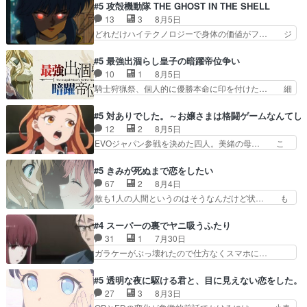
ゥーアの唯一の手駒が強すぎる笑あお… 私にとっ
#5 攻殻機動隊 THE GHOST IN THE SHELL
ーベルボアが暴れてると聞い… ちょっと年齢の事
て完全にご褒美回ゼー様の葉巻シー… やはりター
13
3
8月5日
を言いすぎとゆーか言い訳… ベリルの母もやはり
ニャが後方指揮だと展開に迫力が… “貧乏籤百連
どれだけハイテクノロジーで身体の価値がフ… ジ
只者じゃなかったかベリ…
無料ガチャ”100連でも1回… 2期入ってから地味
ャミングも伏線になるかと思った回想シー… フチ
だよね。ただでさえ幼女… 「餌になってもらわね
コマだいぶ理性持ち始めた。この世界の… 原作読
#5 最強出涸らし皇子の暗躍帝位争い
ばならぬ」って言葉に… ゼートゥーア左遷によっ
んだのもう何年も前なのに、覚えてる… コイルの
10
1
8月5日
て参謀本部の連携が… 緊張感ある戦闘描写とギャ
汚職を突き止めるべくバトーの指導… やまとん1
騎士狩猟祭、個人的に優勝本命に印を付けた… 細
グ今週の『有能な…
号はどこの部分で使うのだろう？… 日本とロシア
かい設定を考えるのが面倒な時は古代魔法… エル
が絡む政治の話かつ色々な用語… 第５話を
ナがチートすぎる笑アルは最初から自分… プラネ
#5 対ありでした。～お嬢さまは格闘ゲームなんてし
primevideoで視聴しまし… 前回同様『イノセン
ット・ウィズ展開アツいな「騎士狩猟… 麦茶どこ
12
2
8月5日
ス』を含む押井・神山版… 第５話「EPISODEラ
ろかタイトル通り麦茶の出涸らしぐ… 第５話を
EVOジャパン参戦を決めた四人。美緒の母… こ
ストの母親の気持…
ABEMAで視聴しました。視聴に… 復讐に燃える
の作品に唯一足りないと思ってた(無くて… 見た
吸血鬼兄弟の弟ですいいキャラ… クリスタ皇女
目は気品溢れてるのに中身は…美緒ママ… テー
#5 きみが死ぬまで恋をしたい
が“萌え”なのでこの娘が皇帝… ウサギ好きそうな
マ：格ゲー大会に行くには？感想は、美… 大会を
67
2
8月4日
王女殿下がかわいい。幼馴… ついに始まった狩猟
前に格ゲー熱が高まる一方、百合の本… 東京で開
敵も1人の人間というのはそうなんだけど状… も
祭。エルナの活躍で上位…
催される格ゲー大会に参加すること… Japanに向
う着れないからってどういう意味だろうな… ミミ
けて外泊届にサインをもらっ… 長崎から大会のた
を人間に戻して欲しいでも自分達が代わ… ご視聴
#4 スーパーの裏でヤニ吸うふたり
めに東京へ!/でも観光よ… 旅の支度全部やってく
ありがとうございました見るたびに切… 誰かと思
31
1
7月30日
れる先輩、なんだかん… 第５話をｄアニメストア
ったらちゅー先輩か。しれっと相方… 第５話感
ガラケーがぶっ壊れたので仕方なくスマホに…
で視聴しました。視…
想：コ□した相手にも家族や…､戦… つらい回
佐々木さんとは同い年くらいに思ってたけど… や
だ……つらすぎる……。エスタ先輩… 今週のシー
はり出オチ感が否めず、エピソードの打率… 田山
#5 透明な夜に駆ける君と、目に見えない恋をした。
ナとミミも可愛かった2人の関係… 確かに相手に
さんが佐々木さんに沼っていく…こんな… 佐々木
27
3
8月3日
も家族や大切な人はいるけど、… 白シャツが作業
さん、腕フェチなんですね笑最近まじ… 佐々木が