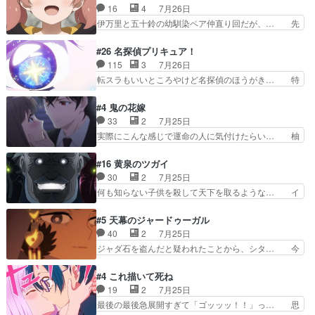
倒見るのが1番大変そう糸は誰とでも… 源くんを
16
4
7月26日
話まで視聴。2026… ララの王子様探しが本格的
甘えさせるまでの糸と周りの出来事… 源くん、甘
伊万里と五十鈴の幼馴染ペア仲直り回だが、… 先
に動き出した回。…
えちゃうぞ宣言。思ったよりラブ… 糸ちゃんのま
週の雫スヴェトラーナ回に続き、今回は伊… い
っすぐな言葉、わたしも原作を… 主人公が当初の
や、これ素晴らしいコメディアニメだな。… 水着
#26 名探偵プリキュア！
目的を忘れてますますヤング… でも央太と親しく
回なのにビキニじゃない！これは時代背… 今回は
115
3
7月26日
するのは嫌。世話を拒んで… ゴメス（カエル）外
推しの吾野伊万里ちゃん担当回。これ… 伊万里さ
転スラもいいところやけど名探偵のほうがき… 特
で散歩させてたのか(*…
んの手品回であり水着回ね。瑞佳ち… 売り上げが
に板野サーカスはプリキュアで見れるとは… あん
上がっても借金返済へで何故か海… 父親のスパル
なはプリキュア仲間には自分が未来から… の活
#4 鬼の花嫁
タ教育のせいで瑞佳がヒモカス… 伊万里ちゃんの
躍、敵を圧倒ってのはおおよその流れだ… キュア
33
2
7月25日
人前での苦手意識を抱えなが… 第４話をｄアニメ
エクレール初変身＆初戦闘。プリキュ… キュアエ
実際にこんな感じで運命の人に気付けたらい… 柚
ストアで視聴しました。視…
クレールは強いが力を制御できない… キュアエク
子は玲夜の屋敷に住む事になり使用人達は… 運命
レール可愛く最強つよい!!!!… 緊張感があるけどピ
の花嫁は一見すると甘い夢、理想の天国… 玲夜さ
#16 黄泉のツガイ
ッコロで始まってちょっ… バカおもろいやん
んのご両親の登場ですこの世に数多い… 玲夜のお
30
2
7月25日
www実質まどマギやんけ… しかも実質的にエク
父さんが石田彰だったことに驚きを… 主人公自分
何も知らない子供を殺して天下を取るような… イ
レールが倒したビルであ…
の立場わかって無さすぎやしまた… ヨミツガと
ワンの刀が斬った者の中にまさかの…影森… 激し
BLEACHは完全に豪華な展開… 透子ちゃん、柚
いバトル回の最後に、予想外の引きシン… これっ
#5 天幕のジャードゥーガル
子にも優しいし可愛いしこの… ユキノさんから玲
て作者が描きたいのは"ユルの物語"… デラさんの
40
2
7月25日
夜の父親の話で、そのイメ… あやかしの頂点に立
秘密がちょっとわかった回、正直… 左さんと刀持
ジャダ石を盗んだと疑われたことから、シタ… 今
つ鬼龍院家の現当主が息…
ちさんが対決♪あとどこぞのじ… 何処も彼処も言
回のシタラは表情が豊かで、モンゴルでの… だい
ってる事が全部嘘じゃ無さそ… 戦況が目まぐるし
ぶややこしいことになってたオープニン… テンポ
#4 これ描いて死ね
く動いていてずっと胸が熱… 同時視聴｜
も良いし毎話良いところで引くから全… 盟友ドレ
19
2
7月25日
DaemonsRealm｜リア… これまで騙していた東
ゲネ后との出会い。次週のドレゲネ… さて、登場
最後の最後急展開すぎて「ゴッッッ！！」っ… 思
村を捨てて新郷家に来…
人物多いけどついていけるのか私… 今回は遂にド