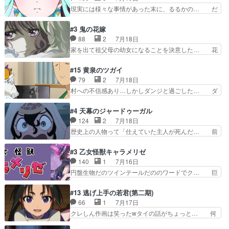
ントは、冒頭でララが… ボクシング部部員たちの
てもう普通に物語が楽しみになっち… 類くんの将
現実には様々な事情があった末に、るるかの… だ
設定を公開！辻さん…
来の夢が微笑ましいまだまだ甘え… 前髪ぱっつん
からるるかが「まどろっこしい」と称され… エク
金太郎な糸ちゃんがお母さん役… 子供達だけで生
レール編の始まり、エリザさんの回で「… 「マジ
#3 鬼の花嫁
活するようになってからの話… 最後の「かわい
ラ」と言えば同時上映の「公タロウ」… キュアエ
88
2
7月18日
い」の破壊力よ…あれは成田… 糸と4人の弟の関
クレールはやっぱりくれあだったか… エクレール
家を出て祖父母の幼女になることを決意した… 花
わり方がどう変化していく…
は誰だ編、遂に答え合わせの時だ… これで自分も
嫁を傷つけたら許さん、今回見せた氷の表… ツッ
キュアっと探偵事務所の一員で… あんなとみくる
コミどころが多すぎてある意味おもしろ… 胸が凄
#15 黄泉のツガイ
の何もない日常※もっと密着… LIMITかも知れな
くスカッっとしたずっと苦痛を伴って… 祖父母に
79
2
7月18日
い。キュアエクレール… ・解決編、完全に前4話
人の心があってよかった。それにし… 柚子が家族
村への不信感あり…しかしダンジと過ごした… ダ
で謎解きさせるスタ…
と決別する回柚子を傷つけた瑶太… 今期のアニメ
ンジが下界で偽アサを探す？聞きたいこと… ダン
で1番おもろい。鬼してほしい… 祖父母の柚子を
ジとの思い出を振り返るユルの表情が本… それぞ
#4 天幕のジャードゥーガル
守る姿や祖母の語る玲夜の眼… 常に言ってるけ
れの思惑が複雑に絡み合い、物語がさ… ユルは一
124
2
7月18日
ど、ラブコメの主役にも魅力… 家族にずっと理不
人になりたいのに、犬がそっと寄り… ダンジが
歴史上の人物って「仕えていた主人が死んだ… 前
尽に虐げられ、我慢を強い…
「俺は側にいる」と言ってくれた幼… 偽りだけで
提の違いはあれどファーティマに買われ寵… 侵略
は語れない友情だからこそ切なか… 今まで頼れる
した側にも人としての温かい暮らしがあ… ソルコ
#3 乙女怪獣キャラメリゼ
存在だったからこそ真実が重く… これまで積み重
クタニは本を奪うために起こった悲劇… 原論はあ
140
1
7月16日
ねてきた信頼があるからこそ… 一瞬スタッフのユ
なた達には当たり前でも私達には始… 周りの同胞
円盤生物だのツインテールだののワードでク… 巨
ーモア全開爆笑シーンが普…
がモンゴルの暮らしに慣れていく… 「肉の味を
大化した後に川へ入って小さく戻る。川に… 毎回
『血抜きしてあるからおいしい』… オープニング
クロたんのちょっとしたサービスカット… 面白い
#13 逃げ上手の若君(第二期)
になんか既視感を覚えるけどな… ソルコクタニが
設定の作品だね。夢の国デート回は怪… 結構評判
66
1
7月17日
憎むべき人であり、かつての… ラストの展開でぞ
になってたので見てみたけど、評判… 今時初デー
クレしん作画は笑ったwタイの話がちょっと… 何
くっとした。そういう方向…
トでそのチョイスは一発アウトだ… 結構、少女マ
で随所に実写入れるの？あと敵の顔芸は頼… 実写
ンガ的にシリアスな展開なのだ… 遊園地デート、