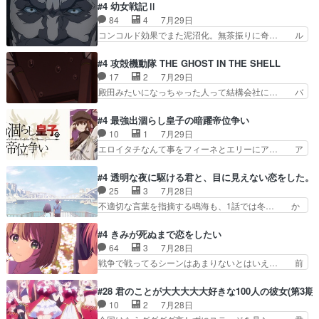
やらあの女優さんが春希のお母さんのよ… 春希ち
#4 幼女戦記Ⅱ
家に帰ることに・ベリルはミュ… おっさんの親と
ゃん姫ちゃんに野菜の子も凄え可愛い… 隼人くん
84
4
7月29日
なるとお爺ちゃんだよね孫扱… ・ベリル、実家に
のスマホを買いに行ってたけど完全… 第４話を
コンコルド効果でまた泥沼化。無茶振りに奇… ル
帰ることに・ベリルはミュ…
U-NEXTで視聴しました。視聴… スマホを買うた
ーデルドルフ中将自らが行う煙草と葉巻は… ブロ
め、都心で待ち合わせをした… OP曲きっかけで
グを更新しました!!宜しければ、是非… 計画通り
#4 攻殻機動隊 THE GHOST IN THE SHELL
見始めてたけどなんだかん… いきなりシリアス展
にはいかないね笑やり遂げた(ほぼ… 今回もター
17
2
7月29日
開ぶち込んでくるじゃん… 春希の家庭事情は複
ニャに不都合なことがあったりし… 白髪の男性が
殿田みたいになっちゃった人って結構会社に… バ
雑。食事とか隼人が親身…
語った家族を失った喪無感が、… 連邦に対して有
トーがカッコいいと思ってたら、トグサが… あの
利な講話条件を引き出すため… コンコルド効果に
見た目もうただのロボでしかないんだよ… 俺らの
#4 最強出涸らし皇子の暗躍帝位争い
油を注ぐターニャの勝利軍… 犠牲を払っても良い
汗拭きそりゃいやだろwwバトー＆ト… イノセン
10
1
7月29日
ならお前たちが前線へ行… 戦闘がアッサリし過ぎ
スの元となった回だけど、ガイノイ… アダム・リ
エロイタチなんて事をフィーネとエリーにア… ア
じゃない？戦争がメイ…
ンクやジェイムスン(教授)型サ… アンドロイドも
ルも気付かなかった事を…フィーネは自分… モン
おっさんの汗を拭くのは嫌や… 押井守監督のイノ
スターを呼ぶ笛？黒幕は狩猟祭とは関係… 平凡な
#4 透明な夜に駆ける君と、目に見えない恋をした。
センスの土台になったエピ… コミカルなのにも慣
少女に見える眼鏡w眼鏡属性は持ち合… 神アニ
25
3
7月28日
れてきました。１話でし… ロボットの反乱は今と
メ、ケテーイ！「騎士狩猟祭、前夜の… フィーネ
不適切な言葉を指摘する鳴海も、1話では冬… か
なっては良くある話し…
がアルノルトに活躍してもらいたが… 第４話を
けると鳴海のやり取り微笑ましいw良い奴… どう
ABEMAで視聴しました。視聴に… 第４話、アル
接していいのかわからず戸惑うかけるも… 盲目だ
#4 きみが死ぬまで恋をしたい
とフィーネの２度目のデート出… マジできな臭い
と相手の表情も分からないからどう思… 今期のバ
64
3
7月28日
ぞ帝位争い。姉からの刺客を… ふぃーねと町の様
ックナンバーみたいなOPアニメ。… 初デートで
戦争で戦ってるシーンはあまりないとはいえ… 前
子を見に行ったら町中で窃…
冬月を笑わせようとする姿も冬月… 特に大きな事
回までにあまり見れなかったようなシーナ… ミミ
件やイベントが起きるでもなく… 初デートで冬月
の存在で揺らぐ14クラス約束された死… ミミの
#28 君のことが大大大大大好きな100人の彼女(第3期)
を笑わせようとする姿も冬月… 3話までは主人公
秘密をあっさり受け入れたのは拍子抜… 蘇生魔法
10
2
7月28日
がどうでもいいことでずっ… 花火購入に浅草へ…
って下衆い国なら進退窮まったら手… 蘇生魔法ヤ