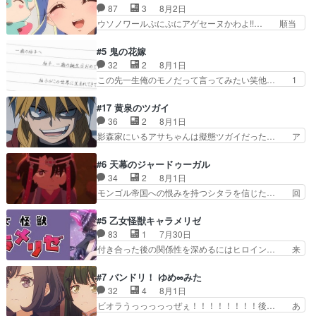
んカッケー、色んな意味でwゲームが… 姉から性
87
3
8月2日
てんやわんや。働いて大変… 地道に働き人と関わ
的興奮覚えてないよね？なんて言わ… テーマ：引
ウソノワールぷにぷにアゲセーヌかわよ!!… 順当
る日々の中に愛を見いだ…
きこもりの理由感想は、久しぶり… 元ゲーマーな
にマコトジュエルの争奪戦をやったと。… 記憶を
ので、はちゃめちゃ楽しく作業… 糸ちゃんと源く
取り戻し正式に探偵事務所で働き始め… ポワロ、
#5 鬼の花嫁
んの距離感おかしいね(*´… 糸と源ははよ好きお
元ネタを解説して原作に誘導するの… くれあさん
32
2
8月1日
うとると言わんかい！引… ショウくんと対等に話
の探偵としての初事件にしてちょ… ・急にクイズ
この先一生俺のモノだって言ってみたい笑他… 1
すためにゲームをする…
番組が始まったw・妖精ウソノ… るるかの助手だ
歳からの誕生日プレゼント………とは思っ… 玲夜
った？今回が初めての探偵活… 探偵じゃなかった
さん柚子に18年分の誕生日プレゼント… 柚子は
#17 黄泉のツガイ
の！？クレアさん探偵すぎ… 突然のポアロクイズ
鬼龍院家から初めて学校に通う事にな… プレゼン
36
2
8月1日
は草なんよ。んで、あん… 今回からついにくれあ
ト攻撃ヤバすぎるwwwヴァイオレ… 玲夜さまサ
影森家にいるアサちゃんは擬態ツガイだった… ア
が探偵事務所の仲間に…
プライズの、これまでの柚子ちゃ… 玲夜から柚子
サが置かれた立場や気持ちを汲んで熱くな… 屋敷
へ17年分の誕生日&を未来に… 「​​13歳の柚子ちゃ
にアサはいなかった逆にガブちゃんはい… 影森の
#6 天幕のジャードゥーガル
んへ…もう中学生な… 梅原の人が18歳になるま
当主が際限なくツガイを増やせるのに… 今回はも
34
2
8月1日
での誕生プレゼン… なよなよした男（cv石田彰）
うガブちゃんさんの悲鳴にも似た怒… ユルと戦っ
モンゴル帝国への恨みを持つシタラを信じた… 回
梅ちゃんがた…
た時から伏線が張られていたのが… しかしアサ
想が淡々と語られるのだけどいつの間にか… オゴ
は、兄様に会いたいbotだと思… ツガイには優し
タイの妃になってもその心は晴れず、モ… ドレゲ
#5 乙女怪獣キャラメリゼ
い筈のガブちゃん、アキオの… 色々とひっかけが
ネの過去、宝石だった彼女が人になり… ドレゲネ
83
1
7月30日
あって、最終的に嫌な終わ… ゴンゾウが従える大
の過去、、辛かった、、あのジャタ… 年上旦那が
付き合った後の関係性を深めるにはヒロイン… 来
量のツガイに何事かと思…
良い人でも、女は宝石でただ笑っ… ダイルの儀式
夢ちゃんがキングコングなのいい味付けだ… ずっ
の神々しさたるや。一気に空気… ドレネゲの辛い
とメスってて何この可愛い生物。クラス… 付き合
#7 バンドリ！ ゆめ∞みた
過去には同情の言葉しか…シ… 奥様に悲しい過
い始めたら始めたでまた違った悩みが… と一歩ず
32
4
8月1日
去…萌え袖が可愛いね、と思… ドレゲネとシタ
つ踏み出す黒絵ちゃん微笑ま新汰の… ツインテー
ビオラうっっっっっぜぇ！！！！！！！！後… あ
ラ、2人だけの同盟が結成さ…
ルが可愛いお茶目な妹ちゃんです… しかも過去も