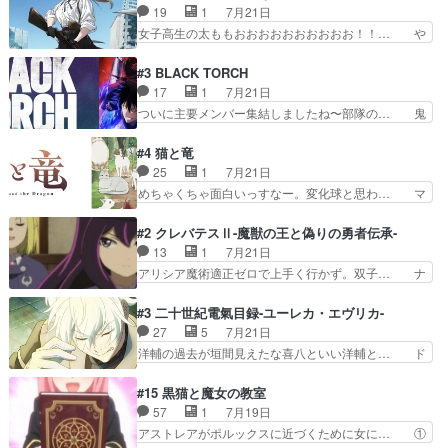
間なのかも怪しい戦闘シーンがない… 今話第LO
19
1
7月21日
怖い。ライバルキャラかわ… 霊媒師が人の肩に霊
／原画で参加させていただきまし… 皆大好き、ロ
女子高生の太ももおおおおおおおおおお！！… や
を乗せるな笑なんてモノ…
リの全裸だーーーーーーッッッ… シーナとミミが
っぱり、そんなはまって見てる感じでは、… 『久
友だちになってよかった。ミ… ダークな世界観に
瀬シイナと夜海トワ』今回はフォロワー… なのは
#3 BLACK TORCH
芽吹く百合の花。ミミ(c… ルームメイト1ヶ月経
と出逢い炎の魔人の能力を人類の為に… ・シイ
17
1
7月21日
ってシーナがミミの人… もう後戻りできないぞ」
ナ、トワと出会う親近感を感じる2人… 篠宮マナ
ついに主要メンバー集結しましたね〜部隊の… 鬼
してくるとは思わん…
が登場したけど公式サイトに20歳… リリカルな
子母神、桐原との馴れ初めは多分に衝突気… 絵に
のはらしい、人間ドラマが始まり… この2人めっ
描いたようなチョロインだったな。下半… 前回か
#4 猫と竜
ちゃ食うやん魔人狩りチーム強… 人類滅亡寸前ま
ら引き続いてじいさんとの決別の冒頭… あっちは
25
1
7月21日
で追い詰められていたのに、… 第３話をU-NEXT
呪霊でこっちは物怪。忍者っぽいア… 護衛対象と
めちゃくちゃ面白いっすなー。変化球と思わ… マ
で視聴しました。視聴…
なる弐郎を連れて隠密局へ、彼の… →現状展開が
インからローゼマインへ重要回をちゃんと… 何世
王道パターンなので無難という… 保護対象となっ
代もの猫たちの誕生と成長を見守る猫竜… 前回猫
#2 クレバテスⅡ-魔獣の王と偽りの勇者伝承-
た弐郎は鬼子母神一華の護衛… 護衛はお尻一華、
たちで熊退治をしていた中の一匹の猫… と思って
13
1
7月21日
ここは定番やっぱ物の怪の… ①敵は会話してる最
みにいったらクロバネのCV.速水… 「おじちゃん
アリシア魔術適正ゼロで上手く行かず。双子… ナ
中の同乗者を物音一つ発…
は身内に甘い」で、いきなり笑… ガチで素晴らし
イエちゃんが不憫な立場になっててめっち… 自己
すぎる……。長命種によって… 前回巣立っていっ
紹介の時台に乗ってるサラサ可愛いw学… ナイ
#3 二十世紀電氣目録-ユーレカ・エヴリカ-
た子猫たちのその後が描か… 王子の旅の始まりは
エ・シフォンリッツの出番が多くて嬉し… 石田で
27
5
7月21日
確かにそうでしたよね！… リゼロ見終わっちゃっ
こいつワルだな。なぜ大猿に変身した… 2冊目の
洋輔の過去が垣間見えたな喜八といい洋輔と… ド
てほのぼの系がいいか…
トアの書は学長の手に1話冒頭と合… アリシアと
タバタしたけど兄の遺した目録に記された… 洋輔
クレンのソルセインでの潜入生活… 元は勇者だっ
が目録に固執する理由もほぼ明らかとな… これ京
#15 黒猫と魔女の教室
たのにロリ化されて学生にされ… これはいい黒沢
アニだったのかそのわりにはそこまで… 清六兄ち
57
1
7月19日
ともよ。笑いのセンスも合う… ナイエのリアクシ
ゃんと喜八、清六と洋輔それぞれの… 化学的作用
アストレアがポルックスに近づくために女に… ①
ョンが面白い。ローメイン…
に依りて継続して…電池と称すっ… 洋輔、清六の