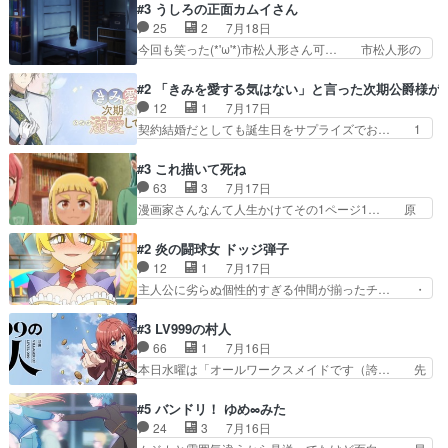
の講談から始まり途中も実写演出入った… 相変わ
#3 うしろの正面カムイさん
お互いの誤解が解けてよかっ… 円盤購入を検討し
らずコミカルなKAMAKURA良く… 動画検査させ
25
2
7月18日
始めるくらい最高だったな… 1人のjkとして普通
ていただきました！待ちに待っ… 1期目の導入も
今回も笑った(*'ω'*)市松人形さん可… 市松人形の
に生きたいのにそれを…
だけれどもぉ2期目の導入も… 観てたらいつの間
お市ちゃん登場。普通に昇天させ… 90年代の氏
にか終わってたwそれにし… Aパートでは逃若
の仕事を思わせるケレン味作画… あいかわらず杉
#2 「きみを愛する気はない」と言った次期公爵様が
党、Bパートでは庇番衆。… 故郷は遠きにありて
田さんのアドリブっぽいなに… ギャグもいいし作
12
1
7月17日
思ふものそれは時行の鎌… というただの日常回か
画も綺麗このシーンは原作… 呪いの人形は仲間に
契約結婚だとしても誕生日をサプライズでお… 1
と思いきや、そこから…
なるの怪奇組とのネタ被… 呪いの人形、人形相手
話目のキラキラなユリウス様にそう言えば… いろ
に除霊出来るん？。w… ショートアニメならでは
いろあったんだな。奥様の心が彼の心を… 政略結
#3 これ描いて死ね
のテンポの良さが光… 呪いの人形ドジっ子すぎる
婚による妬みから色んな嫌がらせを受… 【今夜の
63
3
7月17日
しかも仲間になる… 呪いの人形がビビっとるぞ。
アニメAは…】前向き没落令嬢×こ… マウントに
漫画家さんなんて人生かけてその1ページ1… 原
今回あんまりエ…
気付かない素直な主人公大丈夫か… もうユリウス
作も読み始めたらアニメでの物語の再構築… 前向
の保護者みたい笑マウントに全… 次期公爵夫人が
きで真っ直ぐな主人公と、拗らせに拗ら… にて、
#2 炎の闘球女 ドッジ弾子
それでいいのか？と思わない… 貴族は階級社会で
落語部長役で出演させていただきまし… すげえお
12
1
7月17日
大変だ。や、やはり同性に… 第２話をU-NEXTで
もしろかった。アバンの諸星大二郎… ◤￣￣￣￣
主人公に劣らぬ個性的すぎる仲間が揃ったチ… ・
視聴しました。視聴…
￣￣￣￣￣￣￣￣￣￣名場面アイ… メンバーと部
ショッピングモールでドッジボールするな… 颯爽
室をどうにかする為に動く安海… ウケるために色
登場!因縁のライバル!善の立ち位置で… しょーも
#3 LV999の村人
んなジャンル描いてどんどん… 春の南東の空のお
な…こんなもん真面目に見たらバカ… 宿命のライ
66
1
7月16日
とめ座付近明るい星は20… 明るい現役の青春と
バルの襲撃に始まり、燃えるシチ… 早くもライバ
本日水曜は「オールワークスメイドです（誇… 先
暗い過去の情念とが良い…
ルチーム。敵もなかなかに個性… があると思った
入観に縛られない鏡の姿勢と、アリスの笑… 本日
のだがほとんど覚えていない 聖アローズ学院闘球
22:59まで！✦キャストサイン入り… 人族と魔族
#5 バンドリ！ ゆめ∞みた
部も登場し、魅力的なキ… やはり強敵に勝つには
の融合を目指す浩二…目指すもの… アリスとメノ
24
3
7月16日
特訓だよ。平仮名で呼… ライバル登場から特訓ま
ウの話から魔王軍の大規模な宣… 鏡から「アリ