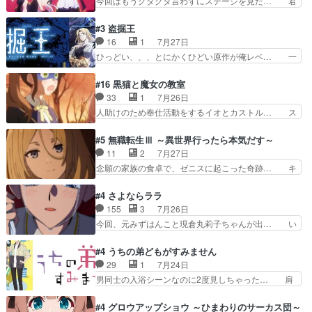
今回はもうグダグダ言わずにステージを見た… 君
行き当たりばったり訪問…
バイけどミミいなかったら詰んで… アニメオタク
のことが大大大大大好きな１００人の彼女… 100
あるある：作中に花が登場する… ご視聴ありがと
カノ版ラブライブ！？こういうのは人… 俺、みん
#3 盗掘王
うございました！アリとセイ… ごめん、そういう
なのレッスン動画をDVDが焼きき… アナウンス
16
1
7月27日
話がしたい作品じゃないの… 第４話感想：その口
役で出演いたしましたみんなのア… 恋太郎ファミ
ひっどい、、、とにかくひどい原作が俺レベ… 一
止め効果あるかな？ミミ…
リーがガチでアイドルに挑戦！… ギャグギャグし
般人が巻き込まれることもあるのか結構面… 久野
くもド直球で泣ける回来たな… 【完全初見】100
美咲さんと言えば幼女！アイマスの市原… 遼河は
#16 黒猫と魔女の教室
カノGirlfrien… 『アイドル伝説恋太郎ファミリ
目的の為には人命も軽視するタイプの… 4つのス
33
1
7月26日
ー』にて「ア… 安木路佐ウル子役で出演いたしま
キルが揃う。広い墓を捜索中、遼河… 村正はそん
人助けのため奉仕活動をするイオとカストル… ス
したクォリ…
なおどろおどろしいエピソードあ… 気持ちよくし
ピカも大概怖がりだけど、カストルが更に… イオ
ようとしてるのはわかるけど。… 韓国ご自慢の俺
とカストルの共通点は、魔法の制御が出… 椋鳥の
#5 無職転生Ⅲ ～異世界行ったら本気だす～
レベのアニメ制作を日本に奪… 予言で正体がバレ
大群て…住民から迷惑がられてない？… キングコ
11
2
7月27日
る、もう騙し討ちは出来な… 村正の墓、アニメで
ングor進撃の巨人牡羊座のアルデ… スピカ・イ
念願の家族の食卓で、ゼニスに起こった奇跡… キ
見ると一杯で怖いな。ア…
オ・カストルという組み合わせ。… 有り余るパワ
スをせがむロキシーが可愛い過ぎ！妹達へ… エリ
ーが制御出来ない誰かの為に力… スピカの放り込
ナリーゼの悪魔の囁きwクリフとエリナ… 悪魔の
#4 さよならララ
みかたが雑になってきてるな… イキりカストルは
囁きやめてくださいwおい、1番重要… ゼニスも
155
3
7月26日
怖がりやったかあスピカな… 鏡の世界への突入と
感情が出てきてて良い方向に進んで… 第５話を
今回、元みずはんこと現倉丸莉子ちゃんが出… い
新たな依頼サブタイトル…
ABEMAで視聴しました。視聴に… クリフとエリ
や、これけっこうおもしろいかも知れん。… 王子
ナリーゼさんが夫婦になり、ノ… エリナリーゼ様
様とは...本当の愛とは...なんぞ… テンポの良いボ
#4 うちの弟どもがすみません
相変わらずで草ルディ君釣り… ルーデウスにシル
ケとツッコミで笑わせつつ、… この作品、ストー
29
1
7月24日
フィエットとロキシーとの… 離れ離れになったり
リーにも登場人物にも全く… 家で机に向かってる
男同士の入浴シーンなのに2度見しちゃった… 肩
別れがあったり絶望の大…
時の貧乏ゆすりとか、ラ… お姉ちゃんと話せ
ひじ張って素直に言葉が出てこない糸と源… 蛙を
た！！！！し、また1歩進… ヒメカの最後の言葉
散歩って逃げるよね！糸と類を助けよう… 類の面
#4 グロウアップショウ ～ひまわりのサーカス団～
に、ララは何を思うのだ… 息をするかのように3