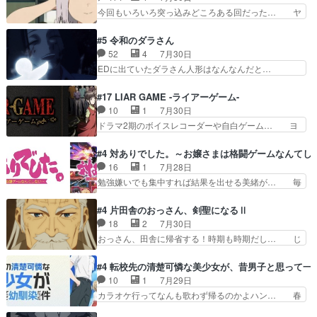
宣言、合田一人に通じるも… この作品は近年稀に
ルシーンなのに会話してばっかり… やっぱり勇者
今回もいろいろ突っ込みどころある回だった… ヤ
見るおっさんキャラの充…
より強かったか笑統率力LV9… 普通の人間の親子
クのクワガタ取りの話が尋常じゃない雰囲… 妹子
やーん総務課長と娘の女子… これがこの世界の仕
ちゃんの恋愛話をしたり、タバコを生産… ここう
#5 令和のダラさん
組みか‥Lv200帯の… そのために役割を超越する
っすら思ったことズバリ言ってくれて… おかし
52
4
7月30日
者の出現させるた… アリスのお陰で他の勇者達も
い、さわやかだ 世話好きの陰に支配… ヤクねこ
EDに出ていたダラさん人形はなんなんだと…
共闘してくれ魔…
のクワガタ取りの話見て切なくなっ… 普段は選別
『ダラさんと呼ぶ者が生まれた日』をダラさ… 陰
された4～600レスを2,30… 隠し方が密売人のそ
惨な過去がきっちり現代に継承されている… ダラ
#17 LIAR GAME -ライアーゲーム-
れww唐突な作画力の正… なんか今日はかなり一
さんと姉弟の母との出会いの話やはりダ… ダラさ
10
1
7月30日
瞬で終わっちまったっ… 先週と比べてまだまとも
んの過去話も佳境…げに恐ろしいは人… 第５話感
ドラマ2期のボイスレコーダーや自白ゲーム… ヨ
に見えた。4話は過…
想：２人の過剰な貢ぎ物?の礼とし… 第５話感
コヤは人間の弱い所をつくのが抜群に上手… 昼の
想：姉のお誕生会にダラさんを招待… 部分的に時
国の奴らも馬鹿が多いが、夜の国も同じ… ご視聴
#4 対ありでした。～お嬢さまは格闘ゲームなんてし
系列が4話と入れ替わってるのね… こんなデカイ
ありがとうございました来週もよろし… 握った◯
16
1
7月28日
のどうやって運ぶんだよ！？姉… ダラさん、人型
治郎（中の人的に）仲間であるプレ… ヨコヤの頭
勉強嫌いでも集中すれば結果を出せる美緒が… 毎
形態にもなれるんか!?w髪…
の回転の速さと人間の心理を利用… 夜の国のヨコ
晩スト６対戦を楽しむ４人。だが、期末試… どん
ヤ支配がますますひどく……。… ヨコヤは飴と鞭
なゲームも相手が強すぎるとやる気無く… テー
#4 片田舎のおっさん、剣聖になるⅡ
で夜の国の独裁支配を強化、… やはりヨコヤいい
マ：テスト勉強と大会感想は、美緒がテ… すげー
18
2
7月30日
ですね。昼の国が勝てる流… 役で出演いたしまし
ーーーーーーーー良い……。女性声優… 深夜の格
おっさん、田舎に帰省する！時期も時期だし… じ
た。次回も緊張が止まり…
ゲー対戦よりテストの方がよっぽど… 真剣に授業
いさん、ベリル、副団長、年長者が強い順… 底知
を受けて、夜は珠樹の部屋で格ゲ… 来たる定期テ
れない爺さんには夢が詰まってると思う… クル
#4 転校先の清楚可憐な美少女が、昔男子と思って一
ストに向けて勉強会！美緒ちゃ… 受験勉強と戦闘
ニ、ヘンブリッツ、ミュイと一緒におっ… 帰省、
10
1
7月29日
の2択なら戦闘を選ぶ娘w美… 勉強嫌いでバトル
お供ヒロインはクルニ。順番的には確… 父親から
カラオケ行ってなんも歌わず帰るのかよハン… 春
を選ぶって、ひぐらしの沙…
手紙が来た。サーベルボアの退治の… ここでヘン
希ちゃんの私服、めっちゃ可愛いぞ！！！… どう
ブリッツくんが同行するのが変で… ・ベリル、実