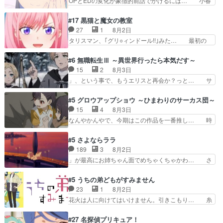
OPとEDの変化が象徴的前話でかけるには… 小春
着みたいなもんなんですかね…
ガラケーからスマホに変えるって、… もうドラマ
の透明なモヤのかかった世界。どんな女… そう
版孤独のグルメファンコンテンツ… 「お腹冷えち
か、こんな風に見えてるのかぁ。かける… 完全な
#17 黒猫と魔女の教室
ゃわない？佐々木さんの優しさ… 先行で見た時よ
両片思いになりましたねぇ…OPとE… 余計な物
27
1
8月2日
り2人のやり取りに癒しを感… ABEMA版の7〜8
は描かず白く靄がかった小春ちゃん… 光も感じな
タリスマン、｢グリ○ィンドール!!｣みた… 最初の
話佐々木が実年齢以上…
い完全な盲目なんやね…おめかし… 母役に能登さ
障害ゴーレムを全員で力を合わせて倒… アリアは
んって禁じ手使ってきたー！E… 今回は小春視点
ホントスピカが大好きだよね。ツン… 一等級ポテ
#6 無職転生Ⅲ ～異世界行ったら本気だす～
も描かれていて良かった本当… 股に海豚を挟み水
ンシャルのアリアちゃん可愛くて… そういや、ア
15
2
8月3日
上バスでの会話を反芻…恋… OPEDとも無人バー
リアは能力は最上級のくせに、… とうとうアリア
」、という事で、もうエリスと再会か？っと… サ
ジョンから主人公２人…
と直接競う場がきたこれまで… 毎度ながらのスピ
ラの再登場によってルーデウスの成長が確… 人間
カの顔面芸推しのハナちゃ… クソレビュータリス
関係の清算が粛々と進められているサラ… サラと
#5 グロウアップショウ ～ひまわりのサーカス団～
マン趣味ダダ漏れで好き… 期末試験が始まろうと
の関係に対して完全に「昔の女」とし… ルーシー
15
4
8月3日
しておりスピカは対策… 能力鑑定胸像タリスマン
にデレるルディが完全に親バカで微… サラとは会
なんやかんやで、今期はこの作品を一番推し… 時
氏容姿も評価してし…
ってほしいちゃんとした別れ方し… サラは未練0
給50円じゃ借金は減らない(^_^;サ… 葵ちゃん可
だと言っていたけど人の気持ち… 実は結構好きな
愛すぎるな楠木ともりちゃんのね… デフォルメさ
#5 さよならララ
キャラモヤモヤする別れ方だ… 役で出演させてい
れた表情が特に多かったのが印… 葵＆茜の回も良
189
3
8月2日
ただきました！よろしくお… 毎クールメインヒロ
きでした。あの証拠写真、ひ… 互いが互いのこと
」が最高にお姉ちゃん面でめちゃくちゃかわ… さ
インを好きになっちゃう…
を想っているのにすれ違っ… 第５話をｄアニメス
すがに割れた窓ガラスの弁償は求められた… 逡巡
トアで視聴しました。視… 葵ちゃんに〝瑞佳ちゃ
を振り切ってみんなに謝ったララの思い… 仕事に
#5 うちの弟どもがすみません
んと練習したい〟と言… 本当この作品は「キャ
馴染めない辺り観ていて苦しいところ… ララちゃ
23
1
8月2日
ラ」を活かすのがうま… みずかちゃんの介入で双
んの事情はもう少し皆に話して良い… ララと茉里
花火は人に向けてはいけません。引きこもり… 糸
子の仲にヒビが………
とで初のアルバイト。七転八倒し… 労働するプリ
はまだ柊の顔も見たことなかったっけ！1… って
ンセスえらい。プリンセスの精… アンデケン行っ
お名前を見たんだけどあの中村大樹さん… 糸ちゃ
#27 名探偵プリキュア！
てケーキ食べて、帰りにカメ… ララが働く事での