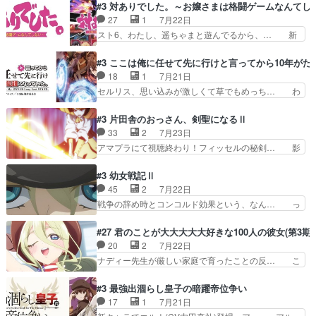
シリアス展開になるかと思ったら全然そ… 薫が通
#3 対ありでした。～お嬢さまは格闘ゲームなんてし
「ただのヤニ仲間」から「ちゃ… 田山から消臭ミ
うは応神町立応神北小学校一方、日向… 思ったの
27
1
7月22日
ストを戴いてお礼返しをして… からかったつもり
と違う刺客出てきたwwただ関西弁… とエピソー
スト6、わたし、遥ちゃまと遊んでるから、… 新
なのに、思いもよらない佐…
ドの進みにおどろくけど、気持ち… ①作文の定番
しく先輩キャラが対戦相手として増えたこ… ま
「将来の夢」地元志向が強くな… さすがにてこ入
ぁ、こんな都合よく格ゲー女子が集まるか… 規律
#3 ここは俺に任せて先に行けと言ってから10年が
れしてきた。ミステリアスな… 弟くんから昔の話
違反は許さない人かと負けず嫌いの可愛… 何かに
18
1
7月21日
を絵に描いて！と言われた… 神をも恐れぬ姉弟と
一生懸命になっている女の子はかわい… 先の一件
セルリス、思い込みが激しくて草でもめっち… わ
ダラさんのコメディかと…
で綾と美緒は親しくなる。厳しい寮… 体育会系み
ーい、可愛い男の子キャラが出て来た～♪… 隠し
たいな点呼が行われるお嬢様学校… ３話、このタ
子前提から離れないセルリスちゃんゲル… 顎ヒゲ
#3 片田舎のおっさん、剣聖になるⅡ
イプの作品によくある『努力型… 格ゲー専門用語
生えたゴリラ系中年おっさんが男に会… どうあが
33
2
7月23日
が９割方分からんけど、俺は… 取り締まる側を仲
いても弟認定。ニワトリファイター… ここは俺に
アマプラにて視聴終わり！フィッセルの秘剣… 影
間に、これは強い。4人そ…
任せて先に行けと言ってから１０… ちょっと奇妙
のように実体のない敵は人間相手と違い、… ・魔
な新キャラは、次元の狭間への… 最近のアニメ界
術師学校を突如襲った魔狼はベリルとフ… 老いに
#3 幼女戦記Ⅱ
ゴリラに飽きてニワトリにス… セルリスには見守
対する恐怖ね。恐怖を感じながらミュ… 教頭が藪
45
2
7月22日
り役が居ないとアカンね自… すみませんセルリス
をつつきやがったのかただ、動機は… 今回は何と
戦争の辞め時とコンコルド効果という、なん… っ
萌えでした魔族の男の子…
言ってもフィッセルの活躍がカッ… 人型以外の相
て毎回なってますが、「コンコルド効果」… ミニ
手と戦うのはゼノ・グレイブル… アクション主体
アニメ『ようじょしぇんき2』本編に加… 」はち
#27 君のことが大大大大大好きな100人の彼女(第3期)
で中身がほとんどなかった。… 単純単調な話にな
ょっと無能過ぎんかサンプル数1やん… ターニャ
20
2
7月22日
っちゃってて、、、え？そ… 徐々にわかってくん
が思ってる方向に進まずこれでまた… 合衆国と帝
ナディー先生が厳しい家庭で育ったことの反… こ
のよなぁこれ以上動けな…
国で小競り合い中、同盟国が講和… 戦争は始める
の辺りから原作を見ていないので、ナディ… 自
より終わらせる方が難しいって… 和平交渉のため
由、アメリカ、日本人、国語教師＋新たな… ナデ
#3 最強出涸らし皇子の暗躍帝位争い
にイルドアの大佐がサラマン… 直属の部下ですら
ィー（大和撫子、やまと100Girl… 美しすぎる美
17
1
7月21日
戦争継続派か。。戦争は始… 「（あの量の差が気
しいに美しいは美しすぎてうっ… 25)BP○さん見