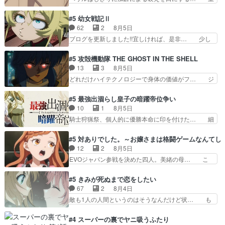
無くブスっといくから気持… 勇者パーティー再結
ねた歳のせいにしていた限界を超えて命の… いい
成して先にいけで激アツ… 爆縮、幻覚、主人公結
んじゃないですか。魔物の群を発見した… アマプ
#5 幼女戦記Ⅱ
構エグいことするよな… ねぇ猫耳ガール、敵の根
ラにて視聴終わり！サーベルボア討伐… を言い訳
62
2
8月5日
城に乗り込む事を同… 世もや替えが利くと復活P
にしたくないものですねwボア狩り… 先生として
ブログを更新しました!!宜しければ、是非… 少し
とは？！もう来週…
のベリルが好きだけど、今回みた… 4人だけでサ
でもマシな負け方を選んだゼートゥーア… ゼート
ーベルボアを狩りに行く。野営… ・実家周辺でサ
ゥーアの唯一の手駒が強すぎる笑あお… 私にとっ
#5 攻殻機動隊 THE GHOST IN THE SHELL
ーベルボアが暴れてると聞い… ちょっと年齢の事
て完全にご褒美回ゼー様の葉巻シー… やはりター
13
3
8月5日
を言いすぎとゆーか言い訳… ベリルの母もやはり
ニャが後方指揮だと展開に迫力が… “貧乏籤百連
どれだけハイテクノロジーで身体の価値がフ… ジ
只者じゃなかったかベリ…
無料ガチャ”100連でも1回… 2期入ってから地味
ャミングも伏線になるかと思った回想シー… フチ
だよね。ただでさえ幼女… 「餌になってもらわね
コマだいぶ理性持ち始めた。この世界の… 原作読
#5 最強出涸らし皇子の暗躍帝位争い
ばならぬ」って言葉に… ゼートゥーア左遷によっ
んだのもう何年も前なのに、覚えてる… コイルの
10
1
8月5日
て参謀本部の連携が… 緊張感ある戦闘描写とギャ
汚職を突き止めるべくバトーの指導… やまとん1
騎士狩猟祭、個人的に優勝本命に印を付けた… 細
グ今週の『有能な…
号はどこの部分で使うのだろう？… 日本とロシア
かい設定を考えるのが面倒な時は古代魔法… エル
が絡む政治の話かつ色々な用語… 第５話を
ナがチートすぎる笑アルは最初から自分… プラネ
#5 対ありでした。～お嬢さまは格闘ゲームなんてし
primevideoで視聴しまし… 前回同様『イノセン
ット・ウィズ展開アツいな「騎士狩猟… 麦茶どこ
12
2
8月5日
ス』を含む押井・神山版… 第５話「EPISODEラ
ろかタイトル通り麦茶の出涸らしぐ… 第５話を
EVOジャパン参戦を決めた四人。美緒の母… こ
ストの母親の気持…
ABEMAで視聴しました。視聴に… 復讐に燃える
の作品に唯一足りないと思ってた(無くて… 見た
吸血鬼兄弟の弟ですいいキャラ… クリスタ皇女
目は気品溢れてるのに中身は…美緒ママ… テー
#5 きみが死ぬまで恋をしたい
が“萌え”なのでこの娘が皇帝… ウサギ好きそうな
マ：格ゲー大会に行くには？感想は、美… 大会を
67
2
8月4日
王女殿下がかわいい。幼馴… ついに始まった狩猟
前に格ゲー熱が高まる一方、百合の本… 東京で開
敵も1人の人間というのはそうなんだけど状… も
祭。エルナの活躍で上位…
催される格ゲー大会に参加すること… Japanに向
う着れないからってどういう意味だろうな… ミミ
けて外泊届にサインをもらっ… 長崎から大会のた
を人間に戻して欲しいでも自分達が代わ… ご視聴
#4 スーパーの裏でヤニ吸うふたり
めに東京へ!/でも観光よ… 旅の支度全部やってく