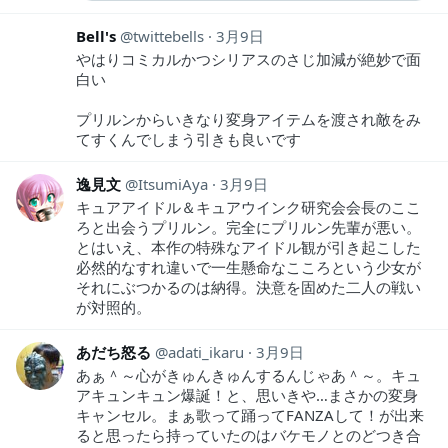
Bell's
twittebells
3月9日
やはりコミカルかつシリアスのさじ加減が絶妙で面
白い
プリルンからいきなり変身アイテムを渡され敵をみ
てすくんでしまう引きも良いです
逸見文
ItsumiAya
3月9日
キュアアイドル＆キュアウインク研究会会長のここ
ろと出会うプリルン。完全にプリルン先輩が悪い。
とはいえ、本作の特殊なアイドル観が引き起こした
必然的なすれ違いで一生懸命なこころという少女が
それにぶつかるのは納得。決意を固めた二人の戦い
が対照的。
あだち怒る
adati_ikaru
3月9日
あぁ＾～心がきゅんきゅんするんじゃあ＾～。キュ
アキュンキュン爆誕！と、思いきや…まさかの変身
キャンセル。まぁ歌って踊ってFANZAして！が出来
ると思ったら持っていたのはバケモノとのどつき合