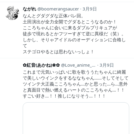
ながれ
boomerangsaucer
3月9日
なんとグダグダな正体バレ回。
土田演出が全力全開でグダるとこうなるのか！
こころちゃんに会いに来るダブルプリキュアが
徒歩で現れるとかフツーすぎて逆に異様だ（笑）。
しかし、そりゃアイドルのオーディションに合格し
て
ステゴロやるとは思わないっしょ！
✿紅音(あかね)❀✿
Love_anime_aka2
3月9日
これまで元気いっぱいに歌を歌ううたちゃんに綺麗
で美しいウインクをするななちゃん……そしてそして
ツインテ大正義こころちゃん…かと思った…ら…意外
と真面目で熱い燃えるハートのこころちゃん…！！
すごい好き…！！推しになりそう…！！！