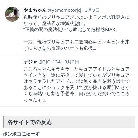
やまちゃん
yamamotorjcj
3月9日
数時間前のプリキュアがいよいよラスボス戦突入に
なって、魔法界が壊滅状態に。
”正義の闇の魔法使い”も敗北して危機感MAX。
一方、現行プリキュアも二週間心キュンキュン出来
ずに大きなお友達のハートも危機…
オジャ
BJC1134
3月9日
こころちゃんキラキラしたキュアアイドルとキュア
ウインクを一途に応援して愛していたがプリキュア
はキラキラしたアイドルでは無く暴力を戦う戦士で
あることにショックを受けて腰が抜ける展開めちゃ
くちゃ熱いし割と予想外。何だかんだ勢いでこころ
ちゃんキュ
各サイトでの反応
ポンポコにゅーす