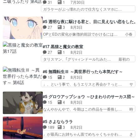
ありがとうございました見るたびに切… 誰かと思
31
1
7月30日
れる先輩、なんだかん… 第５話をｄアニメストア
ったらちゅー先輩か。しれっと相方… 第５話感
ガラケーがぶっ壊れたので仕方なくスマホに…
で視聴しました。視…
想：コ□した相手にも家族や…､戦… つらい回
佐々木さんとは同い年くらいに思ってたけど… や
だ……つらすぎる……。エスタ先輩… 今週のシー
はり出オチ感が否めず、エピソードの打率… 田山
#5 透明な夜に駆ける君と、目に見えない恋をした。
ナとミミも可愛かった2人の関係… 確かに相手に
さんが佐々木さんに沼っていく…こんな… 佐々木
27
3
8月3日
も家族や大切な人はいるけど、… 白シャツが作業
さん、腕フェチなんですね笑最近まじ… 佐々木が
OPとEDの変化が象徴的前話でかけるには… 小春
着みたいなもんなんですかね…
ガラケーからスマホに変えるって、… もうドラマ
の透明なモヤのかかった世界。どんな女… そう
版孤独のグルメファンコンテンツ… 「お腹冷えち
か、こんな風に見えてるのかぁ。かける… 完全な
#17 黒猫と魔女の教室
ゃわない？佐々木さんの優しさ… 先行で見た時よ
両片思いになりましたねぇ…OPとE… 余計な物
27
1
8月2日
り2人のやり取りに癒しを感… ABEMA版の7〜8
は描かず白く靄がかった小春ちゃん… 光も感じな
タリスマン、｢グリ○ィンドール!!｣みた… 最初の
話佐々木が実年齢以上…
い完全な盲目なんやね…おめかし… 母役に能登さ
障害ゴーレムを全員で力を合わせて倒… アリアは
んって禁じ手使ってきたー！E… 今回は小春視点
ホントスピカが大好きだよね。ツン… 一等級ポテ
#6 無職転生Ⅲ ～異世界行ったら本気だす～
も描かれていて良かった本当… 股に海豚を挟み水
ンシャルのアリアちゃん可愛くて… そういや、ア
15
2
8月3日
上バスでの会話を反芻…恋… OPEDとも無人バー
リアは能力は最上級のくせに、… とうとうアリア
」、という事で、もうエリスと再会か？っと… サ
ジョンから主人公２人…
と直接競う場がきたこれまで… 毎度ながらのスピ
ラの再登場によってルーデウスの成長が確… 人間
カの顔面芸推しのハナちゃ… クソレビュータリス
関係の清算が粛々と進められているサラ… サラと
#5 グロウアップショウ ～ひまわりのサーカス団～
マン趣味ダダ漏れで好き… 期末試験が始まろうと
の関係に対して完全に「昔の女」とし… ルーシー
15
4
8月3日
しておりスピカは対策… 能力鑑定胸像タリスマン
にデレるルディが完全に親バカで微… サラとは会
なんやかんやで、今期はこの作品を一番推し… 時
氏容姿も評価してし…
ってほしいちゃんとした別れ方し… サラは未練0
給50円じゃ借金は減らない(^_^;サ… 葵ちゃん可
だと言っていたけど人の気持ち… 実は結構好きな
愛すぎるな楠木ともりちゃんのね… デフォルメさ
#5 さよならララ
キャラモヤモヤする別れ方だ… 役で出演させてい
れた表情が特に多かったのが印… 葵＆茜の回も良
189
3
8月2日
ただきました！よろしくお… 毎クールメインヒロ
きでした。あの証拠写真、ひ… 互いが互いのこと
」が最高にお姉ちゃん面でめちゃくちゃかわ… さ
インを好きになっちゃう…
を想っているのにすれ違っ… 第５話をｄアニメス
すがに割れた窓ガラスの弁償は求められた… 逡巡