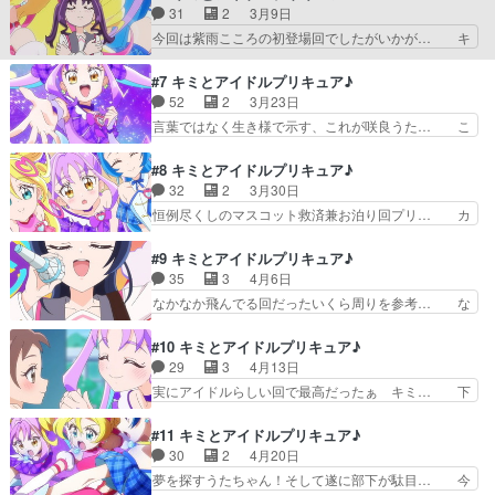
か、絵に癖がある。単純に絵が下手とも… アイド
31
2
3月9日
もあって佐久間くんのお声… レジェンドアイド
ルって資本主義の象徴だから経済的な… というか
今回は紫雨こころの初登場回でしたがいかが… キ
ル！？アイドル役が、本物…
動画1000万回再生凄いなもうこ… タナカーン実
ュアアイドルとキュアウインクに憧れてる… 照れ
質初登場。敏腕なように見えて… プリキュアにマ
るなながクソ可愛いんだが。自作アクス… 次回予
#7 キミとアイドルプリキュア♪
ネージャーがつく時代だが、… タナカーンさん、
告でネタバレしすぎ！と笑わせてもら… キラキラ
52
2
3月23日
プリキュアがピンチのとき… マネージャーの田中
を失った人を助けるのがアイドルプ… キュアハッ
言葉ではなく生き様で示す、これが咲良うた… こ
さん登場ですね。おもし…
ピーぶりに推しプリキュア決まる… 後輩属性なの
ころたん最強に可愛い過ぎませんこと？！… デザ
も萌へ！！グッズ自作したり、… 心キュンキュン
インも声もカワイイし、戦闘シーンカッ… こころ
#8 キミとアイドルプリキュア♪
してます!?(制作:東映ア… やはりコミカルかつシ
「私…心キュンキュンしてます！！キ… 今回はキ
32
2
3月30日
リアスのさじ加減が絶… キュアアイドル＆キュア
ュアキュンキュンのデビュー回だけ… 3人目のキ
恒例尽くしのマスコット救済兼お泊り回プリ… カ
ウインク研究会会長…
ュアキュンキュンが仲間入り。名… 紫雨こころ
レーを食いつくすプリルン。無自覚なヴェ… 今日
（キュアキュンキュン）お気に入… 推しのグッズ
見たアニメ（4/2）・フルーツバスケ… 明日はア
#9 キミとアイドルプリキュア♪
と共に好きな気持ちを仕舞い込… 今シリーズ3人
ニメの感想を2つ更新します！・天… アイドルプ
35
3
4月6日
目(通算87人目)のプリキ… 初期メン全員揃ったよ
リキュア大研究！」をバンダイチ… プリルンが可
なかなか飛んでる回だったいくら周りを参考… な
(泣) ということで…
愛らしい回だった。うたにキス… ほんとにがっつ
なちゃんのキャラ崩壊っぷりが最高に面白… もう
りサバ入れてるな。早くも私… 違法アップロード
一度観たけどやっぱりわけわからんなｗ… 」をバ
#10 キミとアイドルプリキュア♪
したプリルンがお仕置きさ… 新規加入回も終わり
ンダイチャンネルさんで視聴。ツイン… ななちゃ
29
3
4月13日
日常みたいな回になって… アイドルプリキュア研
んが不思議な行動に出て、驚いてる… シリーズ第
実にアイドルらしい回で最高だったぁ キミ… 下
究のためにお泊まり会…
22作目 20代目プリキュア ななちゃん奇行回
級生であるこころが、うたとななの隣に立… アイ
ナナ恥ずかしげもなくやれ… 今回はななちゃんの
ドルプリキュア！」の視聴インスタンス… 緊張で
#11 キミとアイドルプリキュア♪
不思議な行動が目立った… ・フレッシュプリキュ
中々上手く歌えなくて、うたやななち… 握手会の
30
2
4月20日
ア！ を昨夜は視聴し… 名古屋の……ファンアー
為に変身とかマジでアイドルじゃん… あんなすん
夢を探すうたちゃん！そして遂に部下が駄目… 今
ト？９話の内容がア…
なりレコーディング終わった時点… 応援するこ