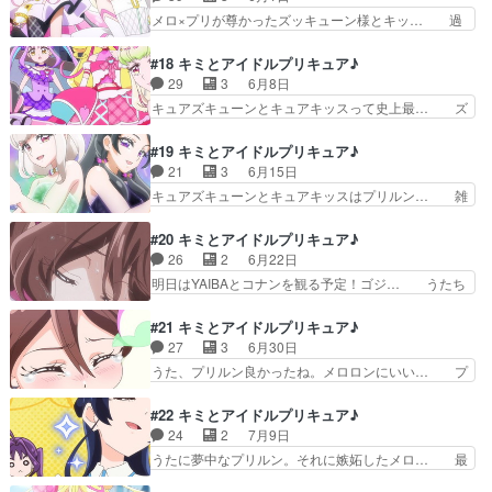
だ具合とメロロン… メロロンの重さよ……。ガリ
ンの違法アップロード、ここまで頻… キラキラン
メロ×プリが尊かったズッキューン様とキッ… 過
ュードみたいな…
ドに戻るプリ！プリルンもアイド… そして早くも
去1重い追加戦士登場回だった… 前回プ… キラ
新しい新形態でも来るのか？あ… 未熟
キランドへレッツゴー！今回めっちゃ泣… なんて
#18 キミとアイドルプリキュア♪
BELIEVER。ついにアイドルプリ… じゃあ違法ア
せつないお話なんだ。メロロンの涙で… プリルン
29
3
6月8日
ップロードしても大してお咎め… CM以来に仕事
も良かったけど、やっぱメロロンの… うたたちの
キュアズキューンとキュアキッスって史上最… ズ
のオファー来た（1クールに…
力になりたいと思ったプリルンは… プリメロの自
ッキューン様とキッス様ご降臨ッ！うたは… キュ
己犠牲(自分の大切なものを惜… プリとメロはウ
アズッキューンに夢中になり頭から離れ… 完全に
#19 キミとアイドルプリキュア♪
ラネプである→いいえカレー… 缶ビール500mlを
ズキューンに惚れてしまったうたちゃ… 研究会の
21
3
6月15日
片手にもちズキューン… カッティーさんの浄化役
絡みでみことちゃんとこころちゃん… ズキュキス
キュアズキューンとキュアキッスはプリルン… 雑
がズキュキスでその…
が話の中心だけどズキューンされ… 徐々に明らか
誌記者が謎を探ろうと言ってズッキューン… 怒涛
になっていくズキューンキッス… キュアズキュー
のギャグ展開からのラストのシリアスに… ついに
#20 キミとアイドルプリキュア♪
ンにズキューンされてしまっ… すごく大人っぽい
来たツイン変身シーン！！！そして裸… 前半は明
26
2
6月22日
追加戦士がきたなー、意外… 「記憶をなくした人
るく楽しいのにラストのプリルンで… プリルンの
明日はYAIBAとコナンを観る予定！ゴジ… うたち
もいるわ！」（なお人で…
元の姿を見るたびに､悲鳴をあげ… ズキューンと
ゃんが裸足で川入る時に足首がドアッ… こういう
キッスの正体を知るうた達。回… 結構シリアスな
殴られたり蹴られたりを漫画的な光… 正式にうた
#21 キミとアイドルプリキュア♪
空気が漂ってますけど。対象… プリルン…分かっ
達のことをプリルンが忘れている… うたちゃんと
27
3
6月30日
ちゃいたけど完全に記憶忘… 富竹ポジションのキ
の思い出を完全忘却したプリル… ズキュキスの真
うた、プリルン良かったね。メロロンにいい… プ
ャラか？と思ったらフリ…
相が一部説明された回だけど… 話の整理がされ幼
リルンが記憶を失ったため新しく思い出を… あり
女にも優しい！と油断して… プリルンに思い出し
がとうございました。無事沼に浸かりま… 諦めな
#22 キミとアイドルプリキュア♪
てもらうため思い出探し… 危ない……今日の分を
いでプリルンにうたが歌って途中から… プリルン
24
2
7月9日
投稿する前に寝るとこ… 思い出さがしのピクニッ
とこれからの思い出を作っていこう… 号泣するう
うたに夢中なプリルン。それに嫉妬したメロ… 最
ク！名前ももうある…
たと同じ位に常温で夕方まで放置… うたちゃん生
近、キミプリを見るために生きてるみたい… メロ
身でクラヤミンダーに絞められ… 稚拙というか陳