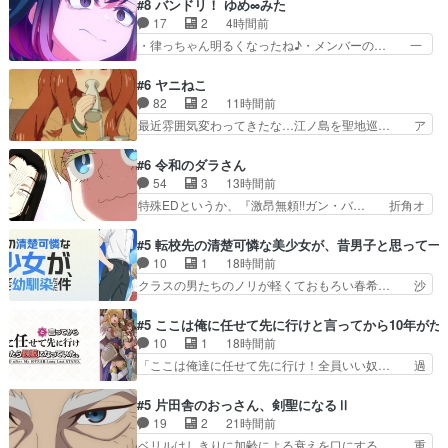
#8 バンドリ！ ゆめ∞みた
ッキランラン♪(制作:… 肉弾戦だけでなくアイド
17
2
4時間前
ルらしく歌とファン… 戦闘作画がすごすぎる。
・律っちゃん明るくなったね♪・メンバーの… 一
「うたの歌」の力は…
難去ってまた一難、律がビオラの呪縛から… 「私
はあなたが嫌いなんです」「バンドやめ… 何が起
#6 ヤニねこ
きているのか！？次週、みゅーたいぷ… ビオラ
82
2
11時間前
様、律ちゃんを奪うのではなく敢えて… 助けたい
最近雰囲気変わってきたな…江ノ島を聖地巡… ア
気持ちはあるでも、それだけじゃど… あられ等の
ルねこは金持ちなん？つーかお嬢様が多い… 虫だ
学校へ転校してきた律の歓迎会が… そろそろ解散
らけの汚部屋はガチでやめてずっこける… 第６話
#6 令和のダラさん
イベント発生かなっと思ったけ… ようやくバンド
をLeminoで視聴しました。視聴… モジャンボみ
54
3
13時間前
の中での深い対話やそこから… ああいうのまとめ
たいになってますよヤクちゃん… 1合を直で飲む
特殊EDというか、『激昂無頼!!ガン・バ… 折角オ
動画って言うんですか？あ…
のヤバいし、酔ってそのまま… 目をつけられたか
カルトものの雰囲気だったのにEDが… 小5男子に
ら？逆に酔ったカンサイ色… 字書きねこさんの、
理想のご近所さん♡こんな姿でビ… 足らん、足ら
#5 転校先の清楚可憐な美少女が、昔男子と思って一
締め切り直前の「自分は… ヤクネコの後輩ムーブ
んぞぉぉぉ!!!特に透過光と… 超常の存在を信じる
10
1
18時間前
がしっかりしてて良か… アルねこ回等、ｽﾄｰﾘｰのﾁ
日向と友隆の出会いが夏… ダラさんの6本の腕っ
クラスの男たちのノリが軽くておもろい春希… 沙
ｮｲｽは良く…
てそういうことだった… もしかしてもしかしてが
紀は隼人への片思いを拗らせているタイプ… みな
全てありまして『お… 『過去回想①』しっかり男
もちゃんが透けブラしててびっくりして… レベル
#5 ここは俺に任せて先に行けと言ってから10年が
の子系趣味の薫◎… ガンバルゼーのOPを本気で
のキャラが登場。相変わらず顔や体の… 隼人が春
10
1
18時間前
作るんじゃねぇ… 日向と薫は親戚の新田家のとこ
希の級友を巻き込んだイジりに動じ… 第５話を
「ここは俺達に任せて先に行け！全員いい奴… 過
ろに訪れ最初…
U-NEXTで視聴しました。視聴… ラブコメで天然
去、あとを託したロックが今、2人にあと… 木下
ジゴロというかナチュラルヒ… みなもと仲良く話
鈴奈（@0suzuna0）が【マリー… 村ごと乗っ取
#5 片田舎のおっさん、剣聖になるⅡ
す隼人を見てなぜか不安に… 無理なダイエットは
られてたら流石に気付かないか… 《漫画版少し読
19
2
21時間前
禁物だけど、なかなか結… 「これからもお手入
んだことある》エリックとゴ… ロックは敵に容赦
ベリルはしきりに加齢による衰えを口にする… 重
れ、がんばりゅ」ありが…