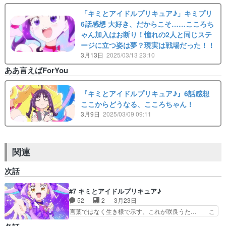
「キミとアイドルプリキュア♪」キミプリ
6話感想 大好き、だからこそ……こころち
ゃん加入はお断り！憧れの2人と同じステ
ージに立つ姿は夢？現実は戦場だった！！
3月13日
2025/03/13 23:10
ああ言えばForYou
『キミとアイドルプリキュア♪』6話感想
ここからどうなる、こころちゃん！
3月9日
2025/03/09 09:11
関連
次話
#7 キミとアイドルプリキュア♪
52
2
3月23日
言葉ではなく生き様で示す、これが咲良うた… こ
ころたん最強に可愛い過ぎませんこと？！… デザ