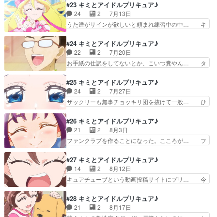
ロンの負けヒロインっぷりに磨きがかか… よくや
#23 キミとアイドルプリキュア♪
腐というか、ご都合主義の極… まぁ子供向けアニ
く平穏な日々が返ってきましたが、プ… OPも1部
24
2
7月13日
メでいつまでも記憶消えた… 二人だけのハーモニ
だけ変わったこれでズキューンキ… プリティホリ
うた達がサインが欲しいと頼まれ練習中の中… キ
ー。中盤の山場たるズキ…
ックの対決企画をきっかけに始… アイドルプリキ
ュアアイドルのサイン作成。同脚本のアイ… また
ュアVSズキューンキッス！… アイドルプリキュ
昨日も投稿し忘れてるべや。先週終わら… 久しぶ
#24 キミとアイドルプリキュア♪
アvsズキューンキッスと… こころとメロロンの推
りのカイト君の登場に、期待と不安を… 活動再開
22
2
7月20日
し対決、テレ朝繋がり… 対立煽りは美味しい事を
した響カイトと出会いアイドルとし… カイトさん
お手紙の仕訳をしてないとか、こいつ糞やん… タ
スポンサーが理解し…
も蓮じいさんも、立ち位置がまだ… てかどっちも
ナカーンのワーカーホリックの裏で進むな… ・お
脚本ゆにこじゃねーか。」こう… 久々登場カイト
子様はこの回観てどう思ったのだろうか… ベンチ
#25 キミとアイドルプリキュア♪
くん大活躍うたちゃんのカイ… サインはI(アイ)。
に座ってななちゃんの癒しが炸裂だっ… 田中に夏
24
2
7月27日
久々に直球でアイドル… ちょっと雰囲気似てたけ
休みをとってもらうために奮闘する… タナカーン
ザックリーも無事チョッキリ団を抜けて一般… ひ
ど…あれは別人だね…
の業務で収入が発生するのはグリ… タナカーンこ
まわり畑管理者のお姉さんが怪人化するの… お仕
と田中メーン回。申し訳程度に… ストローハット
事が落ち着いて少し暇になったのと、お… ひまわ
#26 キミとアイドルプリキュア♪
の夏休み。夏といえば白い服… 今回はマッサージ
り畑でザックリーと再会するなな。相… ひまわり
21
2
8月3日
チェア型クラヤミンダーの… 蒼風ななちゃんに癒
畑でウインクしてザックリーらしい… ブルーの存
ファンクラブを作ることになった。こころが… フ
されたい。次回は神回の…
在がめちゃShiny!ななちゃ… アフタヌーンティー
ァンクラブいくらなんだろ1万人も入った… アイ
で出てくるアレを備えて… ザックリー、ざっくり
ドルプリキュア・ズキューンキッスのフ… おぢさ
#27 キミとアイドルプリキュア♪
退場！カッティー君も… あのザックリーが悲哀に
んはまだこげなもんでなかとべさ。名… キュンこ
14
2
8月12日
満ちたこんな味わい… 今回はザックリンダーのデ
そものの上手なれ！本編のストーリ… 提案したグ
キュアチューブという動画投稿サイトにプリ… 今
ザインを描きまし…
ッズ全部商品化されとるで（小声… アイプリ＆ズ
回はギャグ回だったな告白も予想通りとは… 宇釣
キュキスのファンクラブを作ろ… 今回は立て看板
木くんのインパクト強くて…ズキューン… 初期の
#28 キミとアイドルプリキュア♪
型クラヤミンダーの設定を描… ナチュラルにキュ
頃の雰囲気はどこへやらタコさんウィ… 主人公の
21
2
8月17日
ンして。そういえばまだな… 驚きだったのはカッ
うたちゃん（変身前）がきゅあつべ… 冒頭でシレ