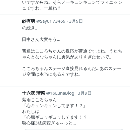
いですからね。そらノーキュンキュンでフィニッシ
ュですわ。一旦ね？
紗有璃
Sayuri73469
3月9日
の続き。
田中さん大変そう…
普通はこころちゃんの反応が普通ですよね。うたち
ゃんとななちゃんに勇気がありすぎたせいで。
こころちゃんステージ直接見れるんだ…あのステー
ジ空間は本当にあるんですね。
十六夜 瑠菜
16LunaBlog
3月9日
紫雨こころちゃん
「心キュンキュンしてます！？」
わたしは
「心臓ギュッギュッしてます！？」
狭心症3枝病変ぎゅ～っと...