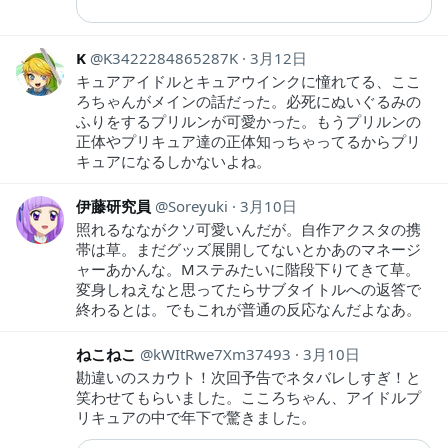
K
K3422284865287K
3月12日
キュアアイドルとキュアウインクに憧れてる、ここ
ろちゃんがメインの話だった。必死にぬいぐるみの
ふりをするプリルンが可愛かった。もうプリルンの
正体やプリキュア達の正体知っちゃってるからプリ
キュアになるしかないよね。
伊藤研究員
Soreyuki
3月10日
照れるなながクソ可愛いんだが。自作アクスタの携
帯は草。まだグッズ展開してないとかあのマネージ
ャーあかんな。Mステみたいに階段下りてきて草。
変身しねえなと思ってたらサブタイトルへの返答で
終わるとは。でもこれが普通の反応なんだよなあ。
ねこねこ
kWItRwe7Xm37493
3月10日
勘違いのスカウト！次回予告でネタバレしすぎ！と
笑わせてもらいました。こころちゃん、アイドルプ
リキュアの中で年下で驚きました。