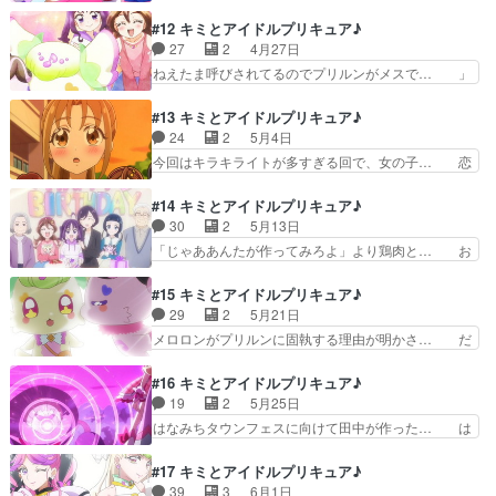
回は3人での必殺技がお披露目されたけど… うた
と、応援されること、どちらも尊… CDデビュー
だけ何か明確な目標や特技がある訳でも… 今回は
#12 キミとアイドルプリキュア♪
を経て握手会を開くプリキュア… いきなりCDデ
シリーズが始まってから初めて合体技… 日本では
27
2
4月27日
ビューに握手会とか天空すぎ… プリンセッショ
将来の夢というと仕事になるんだけ… 私の推しは
ねえたま呼びされてるのでプリルンがメスで… 」
ン・オーケストラ第1,2話…
こころちゃんことキュンキュンか… キミプリが始
を…………見ました！！！！！オイオイオ… 1ク
まって約1クール、遂に合体技… 急に3人来るや
ールラストにまさかのメロロン登場だぁ… メロロ
#13 キミとアイドルプリキュア♪
んと思ったら初の3人歌唱と… うたちゃん...、夢
ン初登場の話だった。プリルンみたい… キミプリ
24
2
5月4日
がなくたって夢を守る… ちょっと、待ってくださ
第１２話のおさらい・タナカーン、… メロロンが
今回はキラキライトが多すぎる回で、女の子… 恋
い何ですかこの、何…
予想以上に可愛いですね～。ここ… プリルンを追
する乙女わかばがテーマになっていた。バ… 今週
ってやってきたメロロンを探す… 地雷系害獣メロ
は球技大会回だった影響か足首のくびれ… 同級生
#14 キミとアイドルプリキュア♪
ロン加入。田中面識ないのか… プニルンってメス
わかばの恋を応援するために球技大会… まっすぐ
30
2
5月13日
だったのかよ……新しい妖… あなたに逢いたく
迷いなくプリキュアを応援するプリ… 鼻ちょうち
「じゃああんたが作ってみろよ」より鶏肉と… お
て。OPにはずっと出てい…
んって実物見た事ないけど表現と… まぁ中学生な
母さんを大切に思うこころの気持ちがすご… 今回
んてこれくらい惚れっぽいくら… 一部で品薄にな
は母の日でもあり、こころの誕生日回と… 母の日
#15 キミとアイドルプリキュア♪
る程の売れ筋商品、キラキラ… 今回はバレーボー
がテーマになっていてこころのお母さ… こころち
29
2
5月21日
ル型クラヤミンダーのデザ… 「なんだかかわいく
ゃんピーマン肉詰め好きな設定見て… こころ、母
メロロンがプリルンに固執する理由が明かさ… だ
なってる」というより「…
の日と重なっていたからとは言え… お母さんへ～
からなんでキミプリは獣同士の百合に全力… ねえ
こころからのメッセージ～これ… こころちゃんの
たまメロメロ大作戦メロ〜！を見ている… 今日見
#16 キミとアイドルプリキュア♪
お父さんの話直接的な説明な… 〜こころからのメ
たアニメ（5/21）・Summer… 一緒にメロロンに
19
2
5月25日
ッセージ〜(制作:東映ア… ・わんだふるぷりきゅ
めろめろになっちゃお待機… プリルンがうたと親
はなみちタウンフェスに向けて田中が作った… は
あ！を本日は視聴しま…
密な関係にあることに嫉… とてもおもしろかった
なみちタウンフェスへの出演が決まり特訓… 番組
です。ギャグあり謎あ… キュアアイドルたちの活
ED直前、メロロンがハートキラリロッ… プリル
#17 キミとアイドルプリキュア♪
躍に元気をもらった… カッティーさんのもうダメ
ンの可愛さと健気さがあふれる回でし… ・プリル
39
3
6月1日