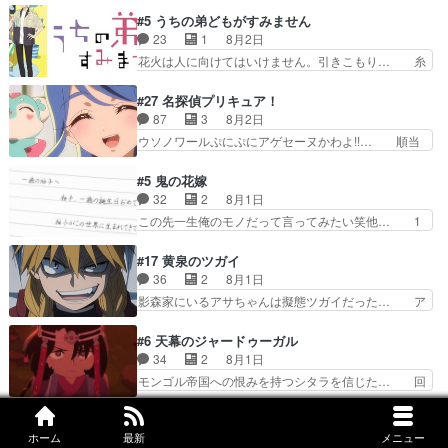
トアで視聴しました。視… 葵ちゃんに〝瑞佳ちゃ
を振り切ってみんなに謝ったララの思い… 仕事に
#5 うちの弟どもがすみません
んと練習したい〟と言… 本当この作品は「キャ
馴染めない辺り観ていて苦しいところ… ララちゃ
23
1
8月2日
ラ」を活かすのがうま… みずかちゃんの介入で双
んの事情はもう少し皆に話して良い… ララと茉里
花火は人に向けてはいけません。引きこもり… 糸
子の仲にヒビが………
とで初のアルバイト。七転八倒し… 労働するプリ
はまだ柊の顔も見たことなかったっけ！1… って
ンセスえらい。プリンセスの精… アンデケン行っ
お名前を見たんだけどあの中村大樹さん… 糸ちゃ
#27 名探偵プリキュア！
てケーキ食べて、帰りにカメ… ララが働く事での
んカッケー、色んな意味でwゲームが… 姉から性
87
3
8月2日
てんやわんや。働いて大変… 地道に働き人と関わ
的興奮覚えてないよね？なんて言わ… テーマ：引
ウソノワールぷにぷにアゲセーヌかわよ!!… 順当
る日々の中に愛を見いだ…
きこもりの理由感想は、久しぶり… 元ゲーマーな
にマコトジュエルの争奪戦をやったと。… 記憶を
ので、はちゃめちゃ楽しく作業… 糸ちゃんと源く
取り戻し正式に探偵事務所で働き始め… ポワロ、
#5 鬼の花嫁
んの距離感おかしいね(*´… 糸と源ははよ好きお
元ネタを解説して原作に誘導するの… くれあさん
32
2
8月1日
うとると言わんかい！引… ショウくんと対等に話
の探偵としての初事件にしてちょ… ・急にクイズ
この先一生俺のモノだって言ってみたい笑他… 1
すためにゲームをする…
番組が始まったw・妖精ウソノ… るるかの助手だ
歳からの誕生日プレゼント………とは思っ… 玲夜
った？今回が初めての探偵活… 探偵じゃなかった
さん柚子に18年分の誕生日プレゼント… 柚子は
#17 黄泉のツガイ
の！？クレアさん探偵すぎ… 突然のポアロクイズ
鬼龍院家から初めて学校に通う事にな… プレゼン
36
2
8月1日
は草なんよ。んで、あん… 今回からついにくれあ
ト攻撃ヤバすぎるwwwヴァイオレ… 玲夜さまサ
影森家にいるアサちゃんは擬態ツガイだった… ア
が探偵事務所の仲間に…
プライズの、これまでの柚子ちゃ… 玲夜から柚子
サが置かれた立場や気持ちを汲んで熱くな… 屋敷
へ17年分の誕生日&を未来に… 「​​13歳の柚子ちゃ
にアサはいなかった逆にガブちゃんはい… 影森の
#6 天幕のジャードゥーガル
んへ…もう中学生な… 梅原の人が18歳になるま
当主が際限なくツガイを増やせるのに… 今回はも
34
2
8月1日
での誕生プレゼン… なよなよした男（cv石田彰）
うガブちゃんさんの悲鳴にも似た怒… ユルと戦っ
モンゴル帝国への恨みを持つシタラを信じた… 回
梅ちゃんがた…
た時から伏線が張られていたのが… しかしアサ
想が淡々と語られるのだけどいつの間にか… オゴ
は、兄様に会いたいbotだと思… ツガイには優し
タイの妃になってもその心は晴れず、モ… ドレゲ
#5 乙女怪獣キャラメリゼ
い筈のガブちゃん、アキオの… 色々とひっかけが
ネの過去、宝石だった彼女が人になり… ドレゲネ
ホーム
最新
メニュー
83
1
7月30日
あって、最終的に嫌な終わ… ゴンゾウが従える大