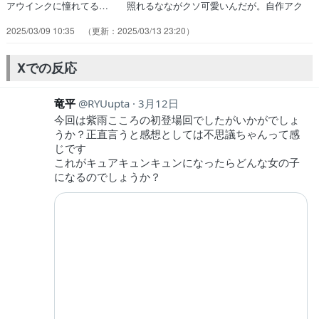
アウインクに憧れてる… 照れるなながクソ可愛いんだが。自作アク
ス… 次回予告でネタバレしすぎ！と笑わせてもら… キラキラを失
2025/03/09 10:35
2025/03/13 23:20
った人を助けるのがアイドルプ… キュアハッピーぶりに推しプリキュ
ア決まる… 後輩属性なのも萌へ！！グッズ自作したり、… 心キュ
ンキュンしてます!?(制作:東映ア… やはりコミカルかつシリアスのさ
Xでの反応
じ加減が絶… キュアアイドル＆キュアウインク研究会会長…
竜平
RYUupta
3月12日
今回は紫雨こころの初登場回でしたがいかがでしょ
うか？正直言うと感想としては不思議ちゃんって感
じです
これがキュアキュンキュンになったらどんな女の子
になるのでしょうか？