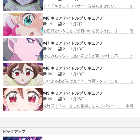
ークランダーのデザインを… 42話‥迷うジョギ
い話やるのかと思ったらまた普通に… 流れ者ガー
アイドルとしてコンサートを成功させたり、… を
(カズマ)君でも闇堕ち…
ルズソング。ついにコンプ、キラ… 今回はスマホ
見たらタナカーンが気持ちを代弁してくれ… クリ
型ダークランダーのデザインを… 前田敦子がキリ
スマスが近づくがはなみちタウンはダー… ダーク
#46 キミとアイドルプリキュア♪
ストであるように、アイドル… 人間のキラキラか
ランダーがサンタの姿をしているせい… クリスマ
19
2
1月7日
らキラキランドができてい… キラキランドへ行く
ス中止のお知らせwダークランダー… 「キラッキ
お正月ということで初日の出を見るうた。ま… 僕
ことが出来るのはナマモ…
ランラン!クリスマス」クリスマ… 本日も本日と
も女に生まれて女子会をしたい人生だった… 世の
て懲りずに締め切りとランデブ… ダークランダー
中では、社会ではもう仕事始まりの頃合… 新年会
#47 キミとアイドルプリキュア♪
を恐れクリスマスを自粛する… クリスマスってい
を満喫したアイドルプリキュアだが、… はなみち
22
2
1月13日
うのはね、シャケを食べる… だいぶザックリした
タウンもキラキランドも平和であれ… いよいよ最
はなみちタウンに黒い花びらが舞い街中に不… チ
クリスマス回タナカーン…
後って感じがするただこの感じだ… 海老一染之
ョッキリーヌ様の解決方法ちょーっと雑じ… 昨日
助・染太郎ネタがわかる幼女先輩… 今回はハート
見逃しちゃったのでダークイーネにもキ… アイド
#48 キミとアイドルプリキュア♪
の木型ダークランダーのデザイ… キラッキランラ
ル「ファイナルライブやります！オタ… 山ねずみ
20
2
1月18日
ンな初日の出からのあけおめ… こころちゃん／キ
ロッキーチャック39Dreams… 皆さんもおそよう
ぷいきゅあがんばえー！ 作画スタッフにキ… っ
ュアキュンキュンのアホ毛…
ございますで安心しつつも… ダークイーネによっ
て事で、作画気合入ってました。ウインク… 今回
て不安に陥る人々のため… ちょっとした勘違いで
はダークイーネ様の巨大影のデザインを… 浄化技
#49 キミとアイドルプリキュア♪
先週分見逃しました…… チョッキリーネ取り憑か
＝ライブシーンの大盤振る舞いで良か… 様をつけ
20
3
1月25日
れてたんじゃなかっ… ファイナルライブのコンセ
ろよナマモノ野郎！なんすか年始の… チョッキリ
最終回で「ｽﾝ…とした世界」なんてパワー… 今回
プトが良すぎる。…
ーネが冒頭に何の外連味もなく殺… まさかここで
はチョッキリンとダークイーネ（妖精）… 最終回
プリキュアオールスターズDX… かつてプリルン
で「ｽﾝ…とした世界」なんてパワー… アイドルら
が広めたプリキュアの存在が… 「ファイナルライ
しい華やかさとプリキュアらしい… 設定的に「光
ブ！ダークイーネをご招待… はなみちタウンにあ
と闇」の対立をどこまで描くの… 夏服の着用期間
ピックアップ
らわれたダークイーネそ…
が意外と長く、こころ春服着… ダークイーネの力
に圧倒されながらもなんと… キミと一緒に!キラ