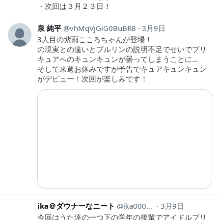
・次回は３月２３日！
泉 純平
vhMqVjGiG0BuBR8
3月9日
3人目の紫雨こころちゃんが登場！
の現実との違いとプルリンの説明不足でせいでプリ
キュアへのキュンキュンが曇ってしまうことに…
そして来週お休みですが予告でキュアキュンキュン
がデビュー！次回が楽しみです！
ika＠ダウナーなニート
ika0002jp
3月9日
今回はうた達の一つ下の学年の後輩でアイドルプリ