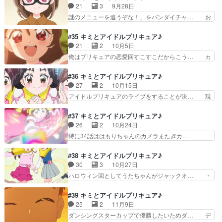
くりきゅうたのアイドルプリキュア… アイドルデ
21
3
9月28日
覚悟で拝見させていただき… 2人が学校通えるよ
ビュー！？がっつり、くりきゅう… まさかのくり
謎のメニューを追うぞな！」をバンダイチャ… お
うになって嬉しいわ今ま…
きゅうた回1話に出た時はまさ… 結構いい話だっ
から始まりグで終わるメニューを調べるた… メニ
た…１話のあれがまさかここ… MajiでDosukoiす
ューの謎を解く手がかりを探してる最中… おはよ
#35 キミとアイドルプリキュア♪
る5秒前。くり… いや、三度（みたび）。足ケガ
うございますでさ～。色々と準備しな… 黒く塗り
21
2
10月5日
してんならア… くりきゅうたって三段目なのか。
つぶされた謎のメニューの正体を追… 謎のメニュ
俺はプリキュアの恋愛回すこすこだからこう… カ
力士養成員…
ーを追うぞな！なんでやねんキュ… はもりんメー
イトさんと「また会いたい」って思いを伝… キミ
ン回…というか、キミプリ始ま… たまにはこうい
プリは突然のデート回ということで、関… 身バレ
#36 キミとアイドルプリキュア♪
う話もいいよねというかメニ… 全国147億9千万
してる衆人環視の状況で女子を遊園地… 「遊園地
27
2
10月15日
人が待ち待ったはもりち… お笑い芸バトルシーン
デートはとつぜんに！？観ながら仕… アイドル同
アイドルプリキュアのライブをすることが決… 現
が衝撃の面白さでした…
士の遊園地デート。一歩間違えた… カイトと遊園
実とのコラボ前だからか？作画が異常なこ… プリ
地デートをすることになったう… ラブストーリー
ルンの思いつきからパシフィコ横浜での… 今回バ
#37 キミとアイドルプリキュア♪
は突然に。所謂ひとつのカイ… デート回、カイト
トル無しかなと一瞬思ったけどさすが… 単独ライ
26
2
10月24日
さんと2人っきりになって… うたちゃんの反応が
ブを敢行するプリ！ライブ本番が最… リアルライ
特に34話ははもりちゃんのカメラまたぎカ…
とっても可愛かったぁ～…
ブとシンクロしたいい話でしたラ… けってい!キ
ANNIN東京渋谷ライブお疲れ様でしたで… カズ
ミとのライブ!(制作:東映ア… パシフィコ横浜押さ
マ君＝ジョギ君でまずOK？そしてカイ… アイド
#38 キミとアイドルプリキュア♪
えたタナカーン有能だけ… けってい!キミとのラ
ルハートリボン！弊社のハニューが原… カイトさ
30
3
10月27日
イブ!(制作:東映ア… ちょｗゲストキャラ…そこま
んはキュアアイドル＝うたちゃんだ… 悩みを抱え
ハロウィン回としてうたちゃんがジャックオ… ・
で呼んでしまう…
たカイトを追って励ますうた、現… ジョギジョギ
今更すぎるが、こころは田中ら妖精組に続… ウィ
君の正体発覚！結構伏線あった… ”アイドルとし
ンウィンハロウィン！毎年恒例のハロウ… ⚠︎︎少し
#39 キミとアイドルプリキュア♪
て”の先輩であり、心構えを… 声同じなんだから
捏造⚠︎︎お菓子をくれなきゃい… ハロウィンがせま
25
2
11月9日
気づいても良かったものを… キラッ!乙女の願
る中、おばけ苦手なうた。… 今回のハロウィン回
ダンシングスターカップで優勝したいためダ… デ
い。恒例のパワーアップ回…
結構重要では？うたなな… 第4話「前途多難の新