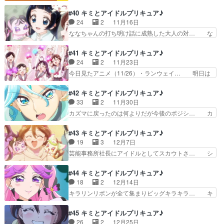
イミアン・チャゼル『セッション』に欠け… ダン
チーム」プリンセッシ… 恐怖を克服する話だが、
シングスターカップ優勝を目指す寸田を… 誰得な
#40 キミとアイドルプリキュア♪
中学生でそりゃない… 昨日(2025/10/26(日))、仕
私のプリキュア視聴状況②わんだふる… まわれ!
24
2
11月16日
事… おばけが苦手なうたにハロウィンを楽しん
寸田先輩!(制作:東映アニメーシ… 」に登場した
ななちゃんの打ち明け話に成熟した大人の対… な
で…
「ダンシング☆スタープリキュ… 2.5次元舞台の
なちゃんとママのやりとりが良キュアウイ… 喉か
男性版プリキュアがアニメ… ダンシング・ヒーロ
ら来る不安を明確にするために、この辺… 母のコ
#41 キミとアイドルプリキュア♪
ー。Dancing☆S… 結構濃厚な寸田☓こころ回観れ
ンサートのためフランスに渡航したな… という事
24
2
11月23日
て僕満足。ぼ… ダンシングスターさんのゲスト回
で、若干おセンチな内容。まぁなな… ななちゃん
今日見たアニメ（11/26）・ランウェイ… 明日は
でもそもそ…
フランスから日本へ帰って来るの… 今日迄のプリ
アニメの感想を2つ更新します！・と… 生徒会長
キュア視聴ひろがるスカイプリ… フランスの行き
の甲斐ちよは何も成果を出していな… チョッキリ
#42 キミとアイドルプリキュア♪
帰りが一瞬すぎるてっきりキ… ななの実家が太す
ーヌ様少しジョギ君に(引き続き… アイドルプリ
33
2
11月30日
ぎて泣いた。引っ越すかも… 今回はカンバス型ダ
キュア研究会、研究対象が部の… 」ぷりんの質
カズマに戻ったのは何よりだが今後のポジシ… カ
ークランダーのデザイン…
問、多分概念そのものが分から… 次期生徒会長の
イトはそろそろこの世界のデスドル的なア… カイ
アイドルプリキュア研究会廃… 甲斐ちよ会長、爆
トのステージに突如ダークランダーを引… ジョギ
#43 キミとアイドルプリキュア♪
誕！プリキュアってこうい… 研究会が廃止になる
ジョギ君浄化回。作画気合入ってまし… ちょこち
19
3
12月7日
かもしれないのに、学校… まさに生徒会長になる
ょこ登場する男性のプリキュアです… 空の向こう
芸能事務所社長にアイドルとしてスカウトさ… シ
ために生まれてきた女…
へ、キュアコネクト！ちなみに今… 始まりの物語
ャウトのシュウイチ？シャウトのシュウイ… なん
／永遠の物語 Edition… この段階でこの展開に
か終盤近づいて来たんだなってまだ終わ… 響カイ
#44 キミとアイドルプリキュア♪
なるとは思わなかった… 」の後、うたさんの「唄
トは何かある度に砂浜を訪れている描… あんな本
18
2
12月14日
って！」で「ハッ」… キミからのEcho」カイト
域ではない程度の歌唱でも喉に負担… キュアウイ
キラリンリボンが全て集まりビッグキラキラ… キ
「俺はお前にこ…
ンク、何気に新技＠＠チョッキリ… プリキュアと
ラルンリボンを集め終え、ビッグキラキラ… ピカ
してアイドルしているうた自身… 今までアイドル
リーヌ様マジで久しぶりｗいよいよ最終… キラキ
#45 キミとアイドルプリキュア♪
プリキュアはやってたけどア… 今回は加湿器型ダ
ランドのひみつ！ヒカリーーーーーヌ… 終盤っぽ
26
2
12月25日