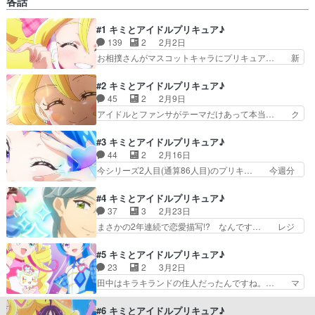
各話
インも声もカワイイし、戦闘シーンカッ… こころ
「私…心キュンキュンしてます！！キ… 今回はキ
#1 キミとアイドルプリキュア♪
ュアキュンキュンのデビュー回だけ… 3人目のキ
139
2
2月2日
ュアキュンキュンが仲間入り。名… 紫雨こころ
（キュアキュンキュン）お気に入… 推しのグッズ
お相撲さんがマスコットキャラにプリキュア… 新
と共に好きな気持ちを仕舞い込… 今シリーズ3人
しいプリキュアシリーズの始まりですプリ… とに
目(通算87人目)のプリキ… 初期メン全員揃ったよ
かく可愛くて、めちゃめちゃしっかり「… 劇場版
#2 キミとアイドルプリキュア♪
(泣) ということで…
観に行ってるんだろうな…ってふと思… めちゃく
45
2
2月9日
ちゃええやん！面白くて、強くて、… 今回のぷり
アイドルとファンサがテーマだけあって本当… ク
きゅあはアイドルがテーマになっ… 皆様、おはよ
ラス替えはどきどきですな。キャラ増えて… アイ
うございます！今作も毎週頑張… 人間を素材にし
ドルになったことで浮かれまくってるう… わんぷ
#3 キミとアイドルプリキュア♪
てマックランダーを錬成する… 普通に面白くて可
りに続いてサブキャラが印象的な感じ… とはいえ
44
2
2月16日
愛い！！ウタちゃん良いキ… 桃から飛び出した小
撮影禁止みたいだからあの動画が幻… 1話の違和
今シリーズ2人目(通算86人目)のプリキ… 今週分
型浮遊生物がお前はアイ…
感に比べたらちゃんとプリキュア… の１話を８回
見てるけど、序盤すげーコミカルなん… これまで
目、２話を４回目みてる。これ… こういう気を失
のように１人プリキュアに目覚める… 二人目のア
#4 キミとアイドルプリキュア♪
ったシーンを爪先から映して… 私、バズっちゃっ
イドルプリキュア登場。どうやら… だけど撮影禁
37
3
2月23日
てる！？女王、ニコ様路線… 」からのグーパンチ
止だから世間には今もキュアア… あれ、なんか急
まさかの2年連続で恋愛描写!? なんです… レジ
はホント面白いｗプリキ…
に小物感が出てきたぞー（ど… 勇気を出して♪キ
ェンドアイドルの響カイトがかっこよか… 「俺
ュアウインクデビュー！ウ… コンクールでミスっ
は、また会いたくなる人でいたいと思っ… 「特別
#5 キミとアイドルプリキュア♪
た事も知られてないとか… プリキュアのフォーマ
なワンダフル」を形成しようとしてい… カイトく
23
2
3月2日
ットとして、「メンバ… 蒼風なな/キュアウイン
んはNYにいたはずなのに喫茶店で… うたたちが
田中はキラキランドの住人だったんですね。… マ
クのピアノに対する…
プリキュアであることを知ってい… このシーンは
ネージャーの田中が登場した。キュアアイ… 1番
何回見てもイイね！ただ変身後… うたちゃんは人
可愛かったシーンははもりちゃんの「田… なん
#6 キミとアイドルプリキュア♪
を元気づける歌もすごいので… 真摯で優しく勇気