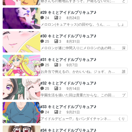
爺さんちの敷地広すぎっぞ。戸籍もないのに… と
ティーとザックリーがキ…
っと重要要素を流してどうするｗ… ・ザックリン
いうか犬もマックランダーにどきるのかキ… しか
とカッティンがチョッキリ団に… お、プリチャン
もここリピート無しで全コマ個別に書き… 祖父の
#29 キミとアイドルプリキュア♪
展開か？タナカーンの編集が… 今回はラブレター
家を訪ね亡き祖母を思い出すうたを見… 今回はき
24
2
8月24日
型クラヤミンダーのデザイ… キュアチューブはじ
ゅーちゃんとお婆ちゃんとの思い出… お盆回と思
メロロン(キュアキッス)の回やな。うん、… しょ
めました!(制作:東映…
わせてのツダ犬回。こうやって地… きゅーちゃん
ぼっぼぼんぼん（声に出して言いたい日… 皆友達
（CVツダケン）メイン回。普… キッズアニメの
ということを受け入れることが出来ず… ハートキ
#30 キミとアイドルプリキュア♪
夏休み定番な帰省回。うたち… 今回はスリッパ型
ラリロックここで遂にか今までどう… メロロンに
25
3
8月31日
クラヤミンダーのデザイン… ツダケンvs諏訪部順
友達ではないと告げられるうた達… さすがに製作
メロロンが遂に仲間入りにメロロンのあの時… 深
一、つまり今回は閃光…
側もこのままではまずいと思っ… メロロンはプリ
刻な危機から脱したとき、新しいおもちゃ… キラ
ルンのことが大好きすぎてや… ななちゃん前から
ッキラン・フォー・ユー！」をバンダイ… 闇のカ
#31 キミとアイドルプリキュア♪
メロロン気にかけてたけど… キッス・イン・ザ・
プセルに封じ込まれたメロロン。心の… 闇から来
25
3
9月7日
ダーク。遂に来たメロロ… ショボッボボンボンま
たメロロンはそもそもキラキランド… 語られるメ
お弁当で例えるの、かわいいね。ジョギ、カ… 誰
さかの？語呂悪いと思…
ロロンの真実。シリーズに多い追… キラッキラ
がプリキュアの中でセンターに相応しいか…
ン・フォー・ユー！やっぱり、前… キラッキラ
AmazonPrimeにて同時視聴します… ・久しぶり
#32 キミとアイドルプリキュア♪
ン・フォー・ユー！ガチガチガチ… 今期のキモと
のカイト(佐久間大介)！師匠ポ… まぁそりゃセン
25
3
9月14日
なるエピソードだと思う。メロ… メロロンやっと
ターはアイドルでしょだって… ザクななが想定の
学園生活を描いた回は貴重だからな。この回… プ
言えたじゃねぇかｗそれにし…
３倍供給されて大喜びでし… ソウルジ…じゃない
リルンとメロロンが人間の姿になりうた達… の予
(笑)謎の塊の中に閉じ… 情報量が大きすぎる回で
告編から抜粋したこの二人も咲良うたち… プリル
#33 キミとアイドルプリキュア♪
面白キッスの精の能… 五人になってアイドルプリ
ンとメロロン人間態のキラキラ感凄い… 学園生活
24
2
9月21日
キュアのセンター… アイドルプリキュアのセンタ
に憧れるメロロンがプリルンと共に… プリメロ登
アイドルデビュー!?」をバンダイチャンネ… くり
ー！？メロロン…
校回、ツッコミ不在でどんどん進… 今日は遅まき
きゅうたさんからファンレターを貰った… 今回は
ながら 残り話数が少なくなっ… プリルンさんと
くきりゅうたさんが主役の回危うくキ… 再会した
#34 キミとアイドルプリキュア♪
メロロンさん遂に学園生活ス… メロついて寝込む