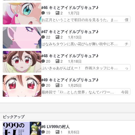
見たらタナカーンが気持ちを代弁してくれ… クリ
型ダークランダーのデザインを… 前田敦子がキリ
スマスが近づくがはなみちタウンはダー… ダーク
#46 キミとアイドルプリキュア♪
ストであるように、アイドル… 人間のキラキラか
ランダーがサンタの姿をしているせい… クリスマ
19
2
1月7日
らキラキランドができてい… キラキランドへ行く
ス中止のお知らせwダークランダー… 「キラッキ
お正月ということで初日の出を見るうた。ま… 僕
ことが出来るのはナマモ…
ランラン!クリスマス」クリスマ… 本日も本日と
も女に生まれて女子会をしたい人生だった… 世の
て懲りずに締め切りとランデブ… ダークランダー
中では、社会ではもう仕事始まりの頃合… 新年会
#47 キミとアイドルプリキュア♪
を恐れクリスマスを自粛する… クリスマスってい
を満喫したアイドルプリキュアだが、… はなみち
22
2
1月13日
うのはね、シャケを食べる… だいぶザックリした
タウンもキラキランドも平和であれ… いよいよ最
はなみちタウンに黒い花びらが舞い街中に不… チ
クリスマス回タナカーン…
後って感じがするただこの感じだ… 海老一染之
ョッキリーヌ様の解決方法ちょーっと雑じ… 昨日
助・染太郎ネタがわかる幼女先輩… 今回はハート
見逃しちゃったのでダークイーネにもキ… アイド
#48 キミとアイドルプリキュア♪
の木型ダークランダーのデザイ… キラッキランラ
ル「ファイナルライブやります！オタ… 山ねずみ
20
2
1月18日
ンな初日の出からのあけおめ… こころちゃん／キ
ロッキーチャック39Dreams… 皆さんもおそよう
ぷいきゅあがんばえー！ 作画スタッフにキ… っ
ュアキュンキュンのアホ毛…
ございますで安心しつつも… ダークイーネによっ
て事で、作画気合入ってました。ウインク… 今回
て不安に陥る人々のため… ちょっとした勘違いで
はダークイーネ様の巨大影のデザインを… 浄化技
#49 キミとアイドルプリキュア♪
先週分見逃しました…… チョッキリーネ取り憑か
＝ライブシーンの大盤振る舞いで良か… 様をつけ
20
3
1月25日
れてたんじゃなかっ… ファイナルライブのコンセ
ろよナマモノ野郎！なんすか年始の… チョッキリ
最終回で「ｽﾝ…とした世界」なんてパワー… 今回
プトが良すぎる。…
ーネが冒頭に何の外連味もなく殺… まさかここで
はチョッキリンとダークイーネ（妖精）… 最終回
プリキュアオールスターズDX… かつてプリルン
で「ｽﾝ…とした世界」なんてパワー… アイドルら
が広めたプリキュアの存在が… 「ファイナルライ
しい華やかさとプリキュアらしい… 設定的に「光
ブ！ダークイーネをご招待… はなみちタウンにあ
と闇」の対立をどこまで描くの… 夏服の着用期間
ピックアップ
らわれたダークイーネそ…
が意外と長く、こころ春服着… ダークイーネの力
に圧倒されながらもなんと… キミと一緒に!キラ
#6 LV999の村人
ッキランラン♪(制作:… 肉弾戦だけでなくアイド
20
1
8月6日