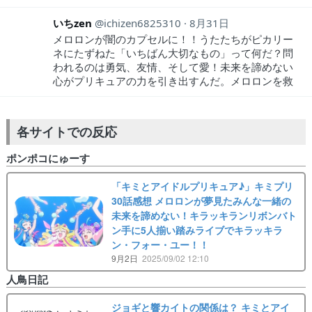
いちzen
ichizen6825310
8月31日
メロロンが闇のカプセルに！！うたたちがピカリー
ネにたずねた「いちばん大切なもの」って何だ？問
われるのは勇気、友情、そして愛！未来を諦めない
心がプリキュアの力を引き出すんだ。メロロンを救
各サイトでの反応
ポンポコにゅーす
「キミとアイドルプリキュア♪」キミプリ
30話感想 メロロンが夢見たみんな一緒の
未来を諦めない！キラッキランリボンバト
ン手に5人揃い踏みライブでキラッキラ
ン・フォー・ユー！！
9月2日
2025/09/02 12:10
人鳥日記
ジョギと響カイトの関係は？ キミとアイ