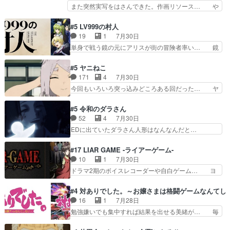
のママ向けの漫画で、また涙腺が⋯… 〜漫画に
また突然実写をはさんできた。作画リソース… や
で祓えることは何とな…
「想い」をこめよう｣娘に漫画であ… 何回この作
るべきことが逃げる事と分かると水を得た… 30
品に泣かされるのだろう。光が藤… ホテル泊まっ
歳まで童貞だと魔法使いになれるという… こっち
#5 LV999の村人
てコミティアっていいなあ。同… コミティア参加
の諏訪の三大将もまたクセが強いw色… 頼重が完
19
1
7月30日
のしおりを徹夜で作る先生(… お母さん、娘にあ
全にブレーンだよね毎回敵キャラが… 弧次郎「欲
単身で戦う鏡の元にアリスが街の冒険者率い… 鏡
んな漫画描かれたら泣いち…
を我慢して強くなれるなら大飯食… 変化球な演出
浩二はゲーム世界に飲み込まれた転生者と… みん
も交えながらの状況説明が本当… LOで参加させ
なががんばってくれたアリスの父ちゃん… 成長限
#5 ヤニねこ
ていただきました！最終的に… この高らかなDT
界が999である村人と定めた上位存… 大規模バト
171
4
7月30日
宣言、合田一人に通じるも… この作品は近年稀に
ルシーンなのに会話してばっかり… やっぱり勇者
今回もいろいろ突っ込みどころある回だった… ヤ
見るおっさんキャラの充…
より強かったか笑統率力LV9… 普通の人間の親子
クのクワガタ取りの話が尋常じゃない雰囲… 妹子
やーん総務課長と娘の女子… これがこの世界の仕
ちゃんの恋愛話をしたり、タバコを生産… ここう
#5 令和のダラさん
組みか‥Lv200帯の… そのために役割を超越する
っすら思ったことズバリ言ってくれて… おかし
52
4
7月30日
者の出現させるた… アリスのお陰で他の勇者達も
い、さわやかだ 世話好きの陰に支配… ヤクねこ
EDに出ていたダラさん人形はなんなんだと…
共闘してくれ魔…
のクワガタ取りの話見て切なくなっ… 普段は選別
『ダラさんと呼ぶ者が生まれた日』をダラさ… 陰
された4～600レスを2,30… 隠し方が密売人のそ
惨な過去がきっちり現代に継承されている… ダラ
#17 LIAR GAME -ライアーゲーム-
れww唐突な作画力の正… なんか今日はかなり一
さんと姉弟の母との出会いの話やはりダ… ダラさ
10
1
7月30日
瞬で終わっちまったっ… 先週と比べてまだまとも
んの過去話も佳境…げに恐ろしいは人… 第５話感
ドラマ2期のボイスレコーダーや自白ゲーム… ヨ
に見えた。4話は過…
想：２人の過剰な貢ぎ物?の礼とし… 第５話感
コヤは人間の弱い所をつくのが抜群に上手… 昼の
想：姉のお誕生会にダラさんを招待… 部分的に時
国の奴らも馬鹿が多いが、夜の国も同じ… ご視聴
#4 対ありでした。～お嬢さまは格闘ゲームなんてし
系列が4話と入れ替わってるのね… こんなデカイ
ありがとうございました来週もよろし… 握った◯
16
1
7月28日
のどうやって運ぶんだよ！？姉… ダラさん、人型
治郎（中の人的に）仲間であるプレ… ヨコヤの頭
勉強嫌いでも集中すれば結果を出せる美緒が… 毎
形態にもなれるんか!?w髪…
の回転の速さと人間の心理を利用… 夜の国のヨコ
晩スト６対戦を楽しむ４人。だが、期末試… どん
ヤ支配がますますひどく……。… ヨコヤは飴と鞭
なゲームも相手が強すぎるとやる気無く… テー