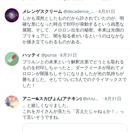
メレンゲスクリーム
decadence_1990
8月31日
しかも漠然としたものだから許されていたのが、明
確な形になった時点で封印が発動するという凶悪な
展開。そして、メロロン出生の秘密。本来は光側の
プリキュアに、闇を知る者がいるというのはなかな
か掻き立てられるものがある。
ハッティ
pursa
8月31日
プリルンとの未来という解釈次第でどうとも取れる
ものを封印しちゃったと。ダークイーネが現れてメ
ロロンが闇落ちしそうになりましたが光の気持ちが
勝ちました。そしてついに5人でのクライマックスで
した！
アニー&スカぴょん(アナキン)
vUu7MGsu9fAUswR
8月31日
」と嬉しくなりました。
これをガイさんが見たら「言えたじゃねぇか！」っ
て言いそうですね。