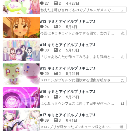
シリーズが始まってから初めて合体技… 日本では
27
2
4月27日
ビューに握手会とか天空すぎ… プリンセッショ
将来の夢というと仕事になるんだけ… 私の推しは
ねえたま呼びされてるのでプリルンがメスで… 」
ン・オーケストラ第1,2話…
こころちゃんことキュンキュンか… キミプリが始
を…………見ました！！！！！オイオイオ… 1ク
まって約1クール、遂に合体技… 急に3人来るや
ールラストにまさかのメロロン登場だぁ… メロロ
#13 キミとアイドルプリキュア♪
んと思ったら初の3人歌唱と… うたちゃん...、夢
ン初登場の話だった。プリルンみたい… キミプリ
24
2
5月4日
がなくたって夢を守る… ちょっと、待ってくださ
第１２話のおさらい・タナカーン、… メロロンが
今回はキラキライトが多すぎる回で、女の子… 恋
い何ですかこの、何…
予想以上に可愛いですね～。ここ… プリルンを追
する乙女わかばがテーマになっていた。バ… 今週
ってやってきたメロロンを探す… 地雷系害獣メロ
は球技大会回だった影響か足首のくびれ… 同級生
#14 キミとアイドルプリキュア♪
ロン加入。田中面識ないのか… プニルンってメス
わかばの恋を応援するために球技大会… まっすぐ
30
2
5月13日
だったのかよ……新しい妖… あなたに逢いたく
迷いなくプリキュアを応援するプリ… 鼻ちょうち
「じゃああんたが作ってみろよ」より鶏肉と… お
て。OPにはずっと出てい…
んって実物見た事ないけど表現と… まぁ中学生な
母さんを大切に思うこころの気持ちがすご… 今回
んてこれくらい惚れっぽいくら… 一部で品薄にな
は母の日でもあり、こころの誕生日回と… 母の日
#15 キミとアイドルプリキュア♪
る程の売れ筋商品、キラキラ… 今回はバレーボー
がテーマになっていてこころのお母さ… こころち
29
2
5月21日
ル型クラヤミンダーのデザ… 「なんだかかわいく
ゃんピーマン肉詰め好きな設定見て… こころ、母
メロロンがプリルンに固執する理由が明かさ… だ
なってる」というより「…
の日と重なっていたからとは言え… お母さんへ～
からなんでキミプリは獣同士の百合に全力… ねえ
こころからのメッセージ～これ… こころちゃんの
たまメロメロ大作戦メロ〜！を見ている… 今日見
#16 キミとアイドルプリキュア♪
お父さんの話直接的な説明な… 〜こころからのメ
たアニメ（5/21）・Summer… 一緒にメロロンに
19
2
5月25日
ッセージ〜(制作:東映ア… ・わんだふるぷりきゅ
めろめろになっちゃお待機… プリルンがうたと親
はなみちタウンフェスに向けて田中が作った… は
あ！を本日は視聴しま…
密な関係にあることに嫉… とてもおもしろかった
なみちタウンフェスへの出演が決まり特訓… 番組
です。ギャグあり謎あ… キュアアイドルたちの活
ED直前、メロロンがハートキラリロッ… プリル
#17 キミとアイドルプリキュア♪
躍に元気をもらった… カッティーさんのもうダメ
ンの可愛さと健気さがあふれる回でし… ・プリル
39
3
6月1日
だ具合とメロロン… メロロンの重さよ……。ガリ
ンの違法アップロード、ここまで頻… キラキラン
メロ×プリが尊かったズッキューン様とキッ… 過
ュードみたいな…
ドに戻るプリ！プリルンもアイド… そして早くも