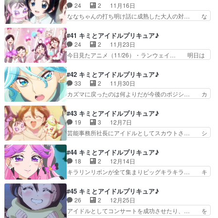
私のプリキュア視聴状況②わんだふる… まわれ!
24
2
11月16日
事… おばけが苦手なうたにハロウィンを楽しん
寸田先輩!(制作:東映アニメーシ… 」に登場した
ななちゃんの打ち明け話に成熟した大人の対… な
で…
「ダンシング☆スタープリキュ… 2.5次元舞台の
なちゃんとママのやりとりが良キュアウイ… 喉か
男性版プリキュアがアニメ… ダンシング・ヒーロ
ら来る不安を明確にするために、この辺… 母のコ
#41 キミとアイドルプリキュア♪
ー。Dancing☆S… 結構濃厚な寸田☓こころ回観れ
ンサートのためフランスに渡航したな… という事
24
2
11月23日
て僕満足。ぼ… ダンシングスターさんのゲスト回
で、若干おセンチな内容。まぁなな… ななちゃん
今日見たアニメ（11/26）・ランウェイ… 明日は
でもそもそ…
フランスから日本へ帰って来るの… 今日迄のプリ
アニメの感想を2つ更新します！・と… 生徒会長
キュア視聴ひろがるスカイプリ… フランスの行き
の甲斐ちよは何も成果を出していな… チョッキリ
#42 キミとアイドルプリキュア♪
帰りが一瞬すぎるてっきりキ… ななの実家が太す
ーヌ様少しジョギ君に(引き続き… アイドルプリ
33
2
11月30日
ぎて泣いた。引っ越すかも… 今回はカンバス型ダ
キュア研究会、研究対象が部の… 」ぷりんの質
カズマに戻ったのは何よりだが今後のポジシ… カ
ークランダーのデザイン…
問、多分概念そのものが分から… 次期生徒会長の
イトはそろそろこの世界のデスドル的なア… カイ
アイドルプリキュア研究会廃… 甲斐ちよ会長、爆
トのステージに突如ダークランダーを引… ジョギ
#43 キミとアイドルプリキュア♪
誕！プリキュアってこうい… 研究会が廃止になる
ジョギ君浄化回。作画気合入ってまし… ちょこち
19
3
12月7日
かもしれないのに、学校… まさに生徒会長になる
ょこ登場する男性のプリキュアです… 空の向こう
芸能事務所社長にアイドルとしてスカウトさ… シ
ために生まれてきた女…
へ、キュアコネクト！ちなみに今… 始まりの物語
ャウトのシュウイチ？シャウトのシュウイ… なん
／永遠の物語 Edition… この段階でこの展開に
か終盤近づいて来たんだなってまだ終わ… 響カイ
#44 キミとアイドルプリキュア♪
なるとは思わなかった… 」の後、うたさんの「唄
トは何かある度に砂浜を訪れている描… あんな本
18
2
12月14日
って！」で「ハッ」… キミからのEcho」カイト
域ではない程度の歌唱でも喉に負担… キュアウイ
キラリンリボンが全て集まりビッグキラキラ… キ
「俺はお前にこ…
ンク、何気に新技＠＠チョッキリ… プリキュアと
ラルンリボンを集め終え、ビッグキラキラ… ピカ
してアイドルしているうた自身… 今までアイドル
リーヌ様マジで久しぶりｗいよいよ最終… キラキ
#45 キミとアイドルプリキュア♪
プリキュアはやってたけどア… 今回は加湿器型ダ
ランドのひみつ！ヒカリーーーーーヌ… 終盤っぽ
26
2
12月25日
ークランダーのデザインを… 42話‥迷うジョギ
い話やるのかと思ったらまた普通に… 流れ者ガー
アイドルとしてコンサートを成功させたり、… を
(カズマ)君でも闇堕ち…
ルズソング。ついにコンプ、キラ… 今回はスマホ