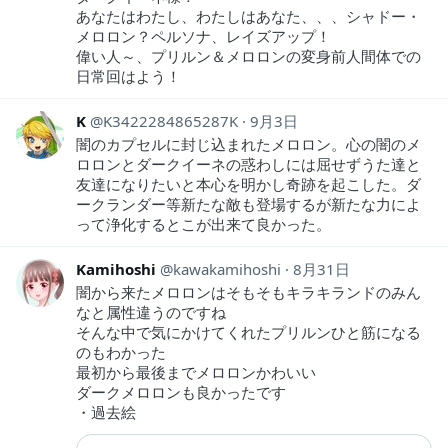
あなたはわたし、わたしはあなた、、、シャドー・
メロロン？ペルソナ、レイズアップ！
偉い人～、プリルン＆メロロンの変身前人間体での
日常回はよう！
K
K3422284865287K
9月3日
闇のカプセルに封じ込まれたメロロン。心の闇のメ
ロロンとダークイーネの惑わしには屈せずうた達と
友達になりたいと本心を明かし奇跡を起こした。ダ
ークランダー等新たな敵も登場するが新たな力によ
って浄化するとこが出来て良かった。
Kamihoshi
kawakamihoshi
8月31日
闇から来たメロロンはそもそもキラキランドのみん
なと属性違うのですね
そんな中で気にかけてくれたプリルンひと筋になる
のもわかった
最初から最後までメロロンかわいい
ダークメロロンも良かったです
・過去絵