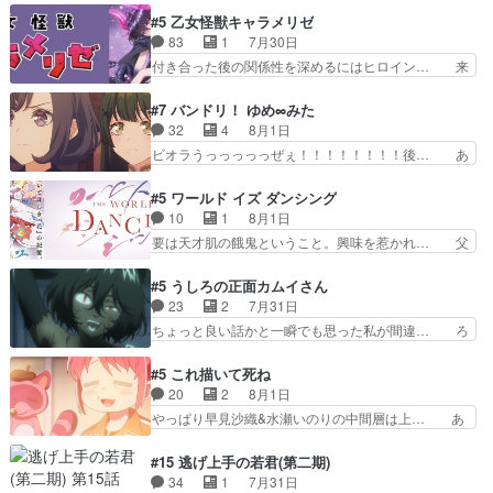
は、兄様に会いたいbotだと思… ツガイには優し
タイの妃になってもその心は晴れず、モ… ドレゲ
#5 乙女怪獣キャラメリゼ
い筈のガブちゃん、アキオの… 色々とひっかけが
ネの過去、宝石だった彼女が人になり… ドレゲネ
83
1
7月30日
あって、最終的に嫌な終わ… ゴンゾウが従える大
の過去、、辛かった、、あのジャタ… 年上旦那が
付き合った後の関係性を深めるにはヒロイン… 来
量のツガイに何事かと思…
良い人でも、女は宝石でただ笑っ… ダイルの儀式
夢ちゃんがキングコングなのいい味付けだ… ずっ
の神々しさたるや。一気に空気… ドレネゲの辛い
とメスってて何この可愛い生物。クラス… 付き合
#7 バンドリ！ ゆめ∞みた
過去には同情の言葉しか…シ… 奥様に悲しい過
い始めたら始めたでまた違った悩みが… と一歩ず
32
4
8月1日
去…萌え袖が可愛いね、と思… ドレゲネとシタ
つ踏み出す黒絵ちゃん微笑ま新汰の… ツインテー
ビオラうっっっっっぜぇ！！！！！！！！後… あ
ラ、2人だけの同盟が結成さ…
ルが可愛いお茶目な妹ちゃんです… しかも過去も
られちゃん、僕っ子になってから取り戻し… ビオ
重いんかいかつては自分に自信… リップを塗って
ラが悪魔すぎて気分が悪くなってきたこ… 声優ま
#5 ワールド イズ ダンシング
らっしゃるからかしらお顔が… 黒絵「怪獣に憧れ
とめました(７話まで)仲町あられ/… ビオラの策略
10
1
8月1日
るのはいいけど自分自身が… 素の自分はどちらな
がバッチリ嵌って最高wwwこ… 自信あれば評価
要は天才肌の餓鬼ということ。興味を惹かれ… 父
のかはまだ不明だが見せ…
なんて気にしないし、充実し… ・バーチャルだけ
の観阿弥と袂を分かった？鬼夜叉が田楽の… 猿楽
ど、みゅーたいぷ初ライブ… OPこんなんだっ
の鬼夜叉と田楽の増次郎。小さないざこ… 着眼点
#5 うしろの正面カムイさん
け？と思ったら歌唱シーン… の、らいぶシーン
は良くとも、先鋭的すぎるのか。芸能… 鬼夜叉は
23
2
7月31日
＿!!­­--­­--­… それだけでええやん！！しかし、ビオラ
石也と共に観世座をあとにし、三条… 観世座を離
ちょっと良い話かと一瞬でも思った私が間違… ろ
が仕…
れ、三条坊門御所で日々を送る鬼… 「お前(鬼夜
くろ首さんも油舐めてなかった？白雪碧さ… 今日
叉)が凄いのではなく客が凄い… 田楽と猿楽の獅
も1日お疲れ様でした～───昨晩～今… 幼女に拾
#5 これ描いて死ね
子舞勝負。鬼夜叉は猫の動き… 登場人物の我が強
われたお市ちゃんの恩返し。化け猫… 役にて出演
20
2
8月1日
い。新しい獅子舞に拘って… 第５話を
させていただきました。ジョアン… トイ・ストー
やっぱり早見沙織&水瀬いのりの中間層は上… あ
primevideoで視聴しまし…
リーみたいな始まり。流石に除… 猫相手になんで
れ光って漫研入ることになってたんだっけ… 登場
そんなに…と思ったらそうい… いつもと違って少
人物が増えてわいわいしたところが好き… 初コミ
#15 逃げ上手の若君(第二期)
し良い話化け猫は油が好物… 今回はあかやし1体
ティアで２０冊刷りは妥当だよね。俺… 藤森さん
34
1
7月31日
のみで15分。金持ちの… 今更だけど霊が性行為