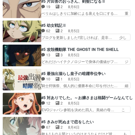
#5 片田舎のおっさん、剣聖になるⅡ
す隼人を見てなぜか不安に… 無理なダイエットは
られてたら流石に気付かないか… 《漫画版少し読
19
2
8月6日
禁物だけど、なかなか結… 「これからもお手入
んだことある》エリックとゴ… ロックは敵に容赦
ベリルはしきりに加齢による衰えを口にする… 重
れ、がんばりゅ」ありが…
無くブスっといくから気持… 勇者パーティー再結
ねた歳のせいにしていた限界を超えて命の… いい
成して先にいけで激アツ… 爆縮、幻覚、主人公結
んじゃないですか。魔物の群を発見した… アマプ
#5 幼女戦記Ⅱ
構エグいことするよな… ねぇ猫耳ガール、敵の根
ラにて視聴終わり！サーベルボア討伐… を言い訳
62
2
8月5日
城に乗り込む事を同… 世もや替えが利くと復活P
にしたくないものですねwボア狩り… 先生として
ブログを更新しました!!宜しければ、是非… 少し
とは？！もう来週…
のベリルが好きだけど、今回みた… 4人だけでサ
でもマシな負け方を選んだゼートゥーア… ゼート
ーベルボアを狩りに行く。野営… ・実家周辺でサ
ゥーアの唯一の手駒が強すぎる笑あお… 私にとっ
#5 攻殻機動隊 THE GHOST IN THE SHELL
ーベルボアが暴れてると聞い… ちょっと年齢の事
て完全にご褒美回ゼー様の葉巻シー… やはりター
13
3
8月5日
を言いすぎとゆーか言い訳… ベリルの母もやはり
ニャが後方指揮だと展開に迫力が… “貧乏籤百連
どれだけハイテクノロジーで身体の価値がフ… ジ
只者じゃなかったかベリ…
無料ガチャ”100連でも1回… 2期入ってから地味
ャミングも伏線になるかと思った回想シー… フチ
だよね。ただでさえ幼女… 「餌になってもらわね
コマだいぶ理性持ち始めた。この世界の… 原作読
#5 最強出涸らし皇子の暗躍帝位争い
ばならぬ」って言葉に… ゼートゥーア左遷によっ
んだのもう何年も前なのに、覚えてる… コイルの
10
1
8月5日
て参謀本部の連携が… 緊張感ある戦闘描写とギャ
汚職を突き止めるべくバトーの指導… やまとん1
騎士狩猟祭、個人的に優勝本命に印を付けた… 細
グ今週の『有能な…
号はどこの部分で使うのだろう？… 日本とロシア
かい設定を考えるのが面倒な時は古代魔法… エル
が絡む政治の話かつ色々な用語… 第５話を
ナがチートすぎる笑アルは最初から自分… プラネ
#5 対ありでした。～お嬢さまは格闘ゲームなんてし
primevideoで視聴しまし… 前回同様『イノセン
ット・ウィズ展開アツいな「騎士狩猟… 麦茶どこ
12
2
8月5日
ス』を含む押井・神山版… 第５話「EPISODEラ
ろかタイトル通り麦茶の出涸らしぐ… 第５話を
EVOジャパン参戦を決めた四人。美緒の母… こ
ストの母親の気持…
ABEMAで視聴しました。視聴に… 復讐に燃える
の作品に唯一足りないと思ってた(無くて… 見た
吸血鬼兄弟の弟ですいいキャラ… クリスタ皇女
目は気品溢れてるのに中身は…美緒ママ… テー
#5 きみが死ぬまで恋をしたい
が“萌え”なのでこの娘が皇帝… ウサギ好きそうな
マ：格ゲー大会に行くには？感想は、美… 大会を
67
2
8月4日
王女殿下がかわいい。幼馴… ついに始まった狩猟
前に格ゲー熱が高まる一方、百合の本… 東京で開
敵も1人の人間というのはそうなんだけど状… も
祭。エルナの活躍で上位…