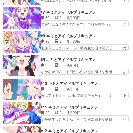
今回は紫雨こころの初登場回でしたがいかが… キ
ル！？アイドル役が、本物…
動画1000万回再生凄いなもうこ… タナカーン実
ュアアイドルとキュアウインクに憧れてる… 照れ
質初登場。敏腕なように見えて… プリキュアにマ
るなながクソ可愛いんだが。自作アクス… 次回予
#7 キミとアイドルプリキュア♪
ネージャーがつく時代だが、… タナカーンさん、
告でネタバレしすぎ！と笑わせてもら… キラキラ
52
2
3月23日
プリキュアがピンチのとき… マネージャーの田中
を失った人を助けるのがアイドルプ… キュアハッ
言葉ではなく生き様で示す、これが咲良うた… こ
さん登場ですね。おもし…
ピーぶりに推しプリキュア決まる… 後輩属性なの
ころたん最強に可愛い過ぎませんこと？！… デザ
も萌へ！！グッズ自作したり、… 心キュンキュン
インも声もカワイイし、戦闘シーンカッ… こころ
#8 キミとアイドルプリキュア♪
してます!?(制作:東映ア… やはりコミカルかつシ
「私…心キュンキュンしてます！！キ… 今回はキ
32
2
3月30日
リアスのさじ加減が絶… キュアアイドル＆キュア
ュアキュンキュンのデビュー回だけ… 3人目のキ
恒例尽くしのマスコット救済兼お泊り回プリ… カ
ウインク研究会会長…
ュアキュンキュンが仲間入り。名… 紫雨こころ
レーを食いつくすプリルン。無自覚なヴェ… 今日
（キュアキュンキュン）お気に入… 推しのグッズ
見たアニメ（4/2）・フルーツバスケ… 明日はア
#9 キミとアイドルプリキュア♪
と共に好きな気持ちを仕舞い込… 今シリーズ3人
ニメの感想を2つ更新します！・天… アイドルプ
35
3
4月6日
目(通算87人目)のプリキ… 初期メン全員揃ったよ
リキュア大研究！」をバンダイチ… プリルンが可
なかなか飛んでる回だったいくら周りを参考… な
(泣) ということで…
愛らしい回だった。うたにキス… ほんとにがっつ
なちゃんのキャラ崩壊っぷりが最高に面白… もう
りサバ入れてるな。早くも私… 違法アップロード
一度観たけどやっぱりわけわからんなｗ… 」をバ
#10 キミとアイドルプリキュア♪
したプリルンがお仕置きさ… 新規加入回も終わり
ンダイチャンネルさんで視聴。ツイン… ななちゃ
29
3
4月13日
日常みたいな回になって… アイドルプリキュア研
んが不思議な行動に出て、驚いてる… シリーズ第
実にアイドルらしい回で最高だったぁ キミ… 下
究のためにお泊まり会…
22作目 20代目プリキュア ななちゃん奇行回
級生であるこころが、うたとななの隣に立… アイ
ナナ恥ずかしげもなくやれ… 今回はななちゃんの
ドルプリキュア！」の視聴インスタンス… 緊張で
#11 キミとアイドルプリキュア♪
不思議な行動が目立った… ・フレッシュプリキュ
中々上手く歌えなくて、うたやななち… 握手会の
30
2
4月20日
ア！ を昨夜は視聴し… 名古屋の……ファンアー
為に変身とかマジでアイドルじゃん… あんなすん
夢を探すうたちゃん！そして遂に部下が駄目… 今
ト？９話の内容がア…
なりレコーディング終わった時点… 応援するこ
回は3人での必殺技がお披露目されたけど… うた
と、応援されること、どちらも尊… CDデビュー
だけ何か明確な目標や特技がある訳でも… 今回は
#12 キミとアイドルプリキュア♪
を経て握手会を開くプリキュア… いきなりCDデ