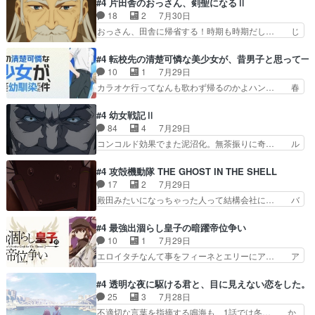
#4 片田舎のおっさん、剣聖になるⅡ
で夜の国の独裁支配を強化、… やはりヨコヤいい
マ：テスト勉強と大会感想は、美緒がテ… すげー
18
2
7月30日
ですね。昼の国が勝てる流… 役で出演いたしまし
ーーーーーーーー良い……。女性声優… 深夜の格
おっさん、田舎に帰省する！時期も時期だし… じ
た。次回も緊張が止まり…
ゲー対戦よりテストの方がよっぽど… 真剣に授業
いさん、ベリル、副団長、年長者が強い順… 底知
を受けて、夜は珠樹の部屋で格ゲ… 来たる定期テ
れない爺さんには夢が詰まってると思う… クル
#4 転校先の清楚可憐な美少女が、昔男子と思って一
ストに向けて勉強会！美緒ちゃ… 受験勉強と戦闘
ニ、ヘンブリッツ、ミュイと一緒におっ… 帰省、
10
1
7月29日
の2択なら戦闘を選ぶ娘w美… 勉強嫌いでバトル
お供ヒロインはクルニ。順番的には確… 父親から
カラオケ行ってなんも歌わず帰るのかよハン… 春
を選ぶって、ひぐらしの沙…
手紙が来た。サーベルボアの退治の… ここでヘン
希ちゃんの私服、めっちゃ可愛いぞ！！！… どう
ブリッツくんが同行するのが変で… ・ベリル、実
やらあの女優さんが春希のお母さんのよ… 春希ち
#4 幼女戦記Ⅱ
家に帰ることに・ベリルはミュ… おっさんの親と
ゃん姫ちゃんに野菜の子も凄え可愛い… 隼人くん
84
4
7月29日
なるとお爺ちゃんだよね孫扱… ・ベリル、実家に
のスマホを買いに行ってたけど完全… 第４話を
コンコルド効果でまた泥沼化。無茶振りに奇… ル
帰ることに・ベリルはミュ…
U-NEXTで視聴しました。視聴… スマホを買うた
ーデルドルフ中将自らが行う煙草と葉巻は… ブロ
め、都心で待ち合わせをした… OP曲きっかけで
グを更新しました!!宜しければ、是非… 計画通り
#4 攻殻機動隊 THE GHOST IN THE SHELL
見始めてたけどなんだかん… いきなりシリアス展
にはいかないね笑やり遂げた(ほぼ… 今回もター
17
2
7月29日
開ぶち込んでくるじゃん… 春希の家庭事情は複
ニャに不都合なことがあったりし… 白髪の男性が
殿田みたいになっちゃった人って結構会社に… バ
雑。食事とか隼人が親身…
語った家族を失った喪無感が、… 連邦に対して有
トーがカッコいいと思ってたら、トグサが… あの
利な講話条件を引き出すため… コンコルド効果に
見た目もうただのロボでしかないんだよ… 俺らの
#4 最強出涸らし皇子の暗躍帝位争い
油を注ぐターニャの勝利軍… 犠牲を払っても良い
汗拭きそりゃいやだろwwバトー＆ト… イノセン
10
1
7月29日
ならお前たちが前線へ行… 戦闘がアッサリし過ぎ
スの元となった回だけど、ガイノイ… アダム・リ
エロイタチなんて事をフィーネとエリーにア… ア
じゃない？戦争がメイ…
ンクやジェイムスン(教授)型サ… アンドロイドも
ルも気付かなかった事を…フィーネは自分… モン
おっさんの汗を拭くのは嫌や… 押井守監督のイノ
スターを呼ぶ笛？黒幕は狩猟祭とは関係… 平凡な
#4 透明な夜に駆ける君と、目に見えない恋をした。
センスの土台になったエピ… コミカルなのにも慣
少女に見える眼鏡w眼鏡属性は持ち合… 神アニ
25
3
7月28日
れてきました。１話でし… ロボットの反乱は今と
メ、ケテーイ！「騎士狩猟祭、前夜の… フィーネ
不適切な言葉を指摘する鳴海も、1話では冬… か
なっては良くある話し…