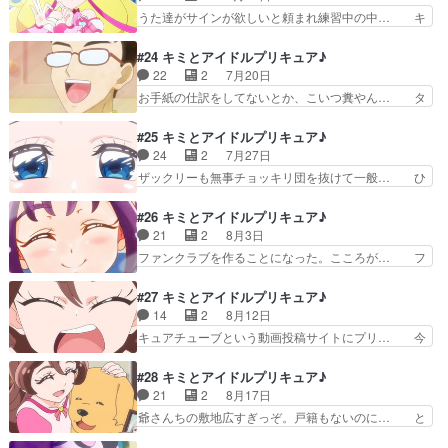
メでいつまでも記憶消えた… 二人だけのハーモニ
だけ変わったこれでズキューンキ… プリティホリ
うた達がサインが欲しいと頼まれ練習中の中… キ
ー。中盤の山場たるズキ…
ックの対決企画をきっかけに始… アイドルプリキ
ュアアイドルのサイン作成。同脚本のアイ… また
ュアVSズキューンキッス！… アイドルプリキュ
昨日も投稿し忘れてるべや。先週終わら… 久しぶ
#24 キミとアイドルプリキュア♪
アvsズキューンキッスと… こころとメロロンの推
りのカイト君の登場に、期待と不安を… 活動再開
22
2
7月20日
し対決、テレ朝繋がり… 対立煽りは美味しい事を
した響カイトと出会いアイドルとし… カイトさん
お手紙の仕訳をしてないとか、こいつ糞やん… タ
スポンサーが理解し…
も蓮じいさんも、立ち位置がまだ… てかどっちも
ナカーンのワーカーホリックの裏で進むな… ・お
脚本ゆにこじゃねーか。」こう… 久々登場カイト
子様はこの回観てどう思ったのだろうか… ベンチ
#25 キミとアイドルプリキュア♪
くん大活躍うたちゃんのカイ… サインはI(アイ)。
に座ってななちゃんの癒しが炸裂だっ… 田中に夏
24
2
7月27日
久々に直球でアイドル… ちょっと雰囲気似てたけ
休みをとってもらうために奮闘する… タナカーン
ザックリーも無事チョッキリ団を抜けて一般… ひ
ど…あれは別人だね…
の業務で収入が発生するのはグリ… タナカーンこ
まわり畑管理者のお姉さんが怪人化するの… お仕
と田中メーン回。申し訳程度に… ストローハット
事が落ち着いて少し暇になったのと、お… ひまわ
#26 キミとアイドルプリキュア♪
の夏休み。夏といえば白い服… 今回はマッサージ
り畑でザックリーと再会するなな。相… ひまわり
21
2
8月3日
チェア型クラヤミンダーの… 蒼風ななちゃんに癒
畑でウインクしてザックリーらしい… ブルーの存
ファンクラブを作ることになった。こころが… フ
されたい。次回は神回の…
在がめちゃShiny!ななちゃ… アフタヌーンティー
ァンクラブいくらなんだろ1万人も入った… アイ
で出てくるアレを備えて… ザックリー、ざっくり
ドルプリキュア・ズキューンキッスのフ… おぢさ
#27 キミとアイドルプリキュア♪
退場！カッティー君も… あのザックリーが悲哀に
んはまだこげなもんでなかとべさ。名… キュンこ
14
2
8月12日
満ちたこんな味わい… 今回はザックリンダーのデ
そものの上手なれ！本編のストーリ… 提案したグ
キュアチューブという動画投稿サイトにプリ… 今
ザインを描きまし…
ッズ全部商品化されとるで（小声… アイプリ＆ズ
回はギャグ回だったな告白も予想通りとは… 宇釣
キュキスのファンクラブを作ろ… 今回は立て看板
木くんのインパクト強くて…ズキューン… 初期の
#28 キミとアイドルプリキュア♪
型クラヤミンダーの設定を描… ナチュラルにキュ
頃の雰囲気はどこへやらタコさんウィ… 主人公の
21
2
8月17日
ンして。そういえばまだな… 驚きだったのはカッ
うたちゃん（変身前）がきゅあつべ… 冒頭でシレ
爺さんちの敷地広すぎっぞ。戸籍もないのに… と
ティーとザックリーがキ…
っと重要要素を流してどうするｗ… ・ザックリン
いうか犬もマックランダーにどきるのかキ… しか
とカッティンがチョッキリ団に… お、プリチャン