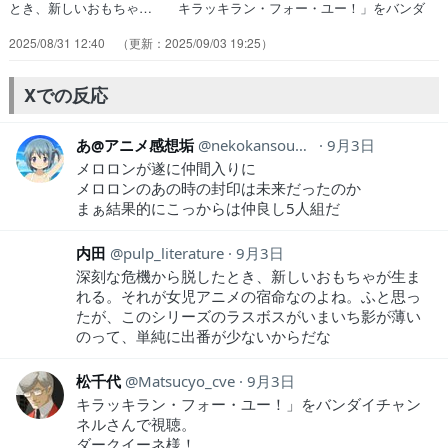
とき、新しいおもちゃ… キラッキラン・フォー・ユー！」をバンダ
イ… 闇のカプセルに封じ込まれたメロロン。心の… 闇から来たメ
2025/08/31 12:40
2025/09/03 19:25
ロロンはそもそもキラキランド… 語られるメロロンの真実。シリーズ
に多い追… キラッキラン・フォー・ユー！やっぱり、前… キラッ
キラン・フォー・ユー！ガチガチガチ… 今期のキモとなるエピソード
Xでの反応
だと思う。メロ… メロロンやっと言えたじゃねぇかｗそれにし…
あ@アニメ感想垢
nekokansouyox
9月3日
メロロンが遂に仲間入りに
メロロンのあの時の封印は未来だったのか
まぁ結果的にこっからは仲良し5人組だ
内田
pulp_literature
9月3日
深刻な危機から脱したとき、新しいおもちゃが生ま
れる。それが女児アニメの宿命なのよね。ふと思っ
たが、このシリーズのラスボスがいまいち影が薄い
のって、単純に出番が少ないからだな
松千代
Matsucyo_cve
9月3日
キラッキラン・フォー・ユー！」をバンダイチャン
ネルさんで視聴。
ダークイーネ様！