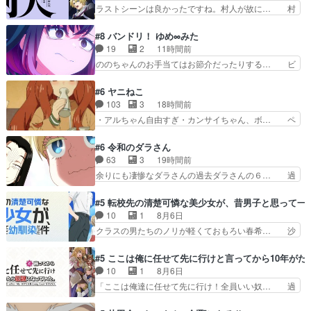
ルらしく歌とファン… 戦闘作画がすごすぎる。
ラストシーンは良かったですね。村人が故に… 村
「うたの歌」の力は…
人のレベル上げは鬼モードフィンガーシリ… アリ
スと10年後に結婚の約束をした鏡ずっ… カジノ
#8 バンドリ！ ゆめ∞みた
スタッフ募集するも集まらない更に追… 王命でク
19
2
11時間前
ルルの監視をすることになったデビ… 最強の村
ののちゃんのお手当てはお節介だったりする… ビ
人・鏡との出会いで少しは変わった… やはり何か
オラの立ち回り害悪すぎるお近づきの印が… ・律
悲しい過去がありそうな。鏡のも… パルナの魔族
っちゃん明るくなったね♪・メンバーの… 一難去
#6 ヤニねこ
への恨みは根深そうやね姫を舐… 新キャラが登場
ってまた一難、律がビオラの呪縛から… 「私はあ
103
3
18時間前
早々変態扱いされてる件。タ… まだまだお元気そ
なたが嫌いなんです」「バンドやめ… 何が起きて
・アルちゃん自由すぎ・カンサイちゃん、ボ… ペ
うなお声で……不意打ち過…
いるのか！？次週、みゅーたいぷ… ビオラ様、律
ンペンねこ、見た目も言うことも完全にス… アル
ちゃんを奪うのではなく敢えて… 助けたい気持ち
ねこが徘徊して江の島まで行ったので大… 毒気が
#6 令和のダラさん
はあるでも、それだけじゃど… あられ等の学校へ
ない普通の話（当社比）だった最初の… 居酒屋の
63
3
19時間前
転校してきた律の歓迎会が… そろそろ解散イベン
名前は江田島みんな極貧生活かと思… 今回も味わ
余りにも凄惨なダラさんの過去ダラさんの６… 過
ト発生かなっと思ったけ…
い深いにゃーたちであった。江ノ… ヤクねこと大
去編はこれで一区切りかなギャグも面白い… ガン
家さんの回は結構好き綺麗な景… 酔った時のアル
ガガン♪薫がなんかしっかり歌ってロマ… 姉巫女
#5 転校先の清楚可憐な美少女が、昔男子と思って一
子の行動めっちゃリアルやし… やけに構図が凝っ
の誤算、クソみたいな嫉妬の末路よ。… 私、そん
10
1
8月6日
てたにゃ。哀愁感じる描写… 汚いのもキツイけど
なに日頃からガンガン言うてないで… このアニメ
クラスの男たちのノリが軽くておもろい春希… 沙
虫が大量発生してるのが…
はどこに行くのだろう、面白すぎ… 姉のした事は
紀は隼人への片思いを拗らせているタイプ… みな
ただ単に一族を絶滅させただけ… 第６話感想：父
もちゃんが透けブラしててびっくりして… レベル
#5 ここは俺に任せて先に行けと言ってから10年が
親の仕事に合わせて親戚の家… 第６話感想：薫く
のキャラが登場。相変わらず顔や体の… 隼人が春
10
1
8月6日
んアニメ､特撮､漫画､ゲ… 特殊EDというか、『激
希の級友を巻き込んだイジりに動じ… 第５話を
「ここは俺達に任せて先に行け！全員いい奴… 過
昂無頼!!ガン・バ…
U-NEXTで視聴しました。視聴… ラブコメで天然
去、あとを託したロックが今、2人にあと… 木下
ジゴロというかナチュラルヒ… みなもと仲良く話
鈴奈（@0suzuna0）が【マリー… 村ごと乗っ取