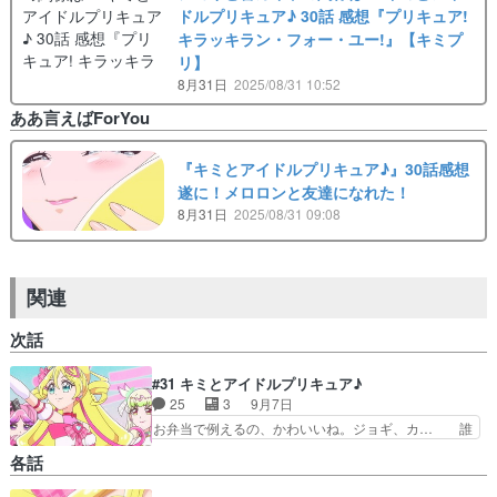
ドルプリキュア♪ 30話 感想『プリキュア!
キラッキラン・フォー・ユー!』【キミプ
リ】
8月31日
2025/08/31 10:52
ああ言えばForYou
『キミとアイドルプリキュア♪』30話感想
遂に！メロロンと友達になれた！
8月31日
2025/08/31 09:08
関連
次話
#31 キミとアイドルプリキュア♪
25
3
9月7日
お弁当で例えるの、かわいいね。ジョギ、カ… 誰
がプリキュアの中でセンターに相応しいか…
各話
AmazonPrimeにて同時視聴します… ・久しぶり
のカイト(佐久間大介)！師匠ポ… まぁそりゃセン