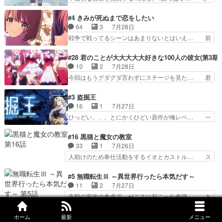
がアルノルトに活躍してもらいたが… 第４話を
けると鳴海のやり取り微笑ましいw良い奴… どう
ABEMAで視聴しました。視聴に… 第４話、アル
接していいのかわからず戸惑うかけるも… 盲目だ
#4 きみが死ぬまで恋をしたい
とフィーネの２度目のデート出… マジできな臭い
と相手の表情も分からないからどう思… 今期のバ
64
3
7月28日
ぞ帝位争い。姉からの刺客を… ふぃーねと町の様
ックナンバーみたいなOPアニメ。… 初デートで
戦争で戦ってるシーンはあまりないとはいえ… 前
子を見に行ったら町中で窃…
冬月を笑わせようとする姿も冬月… 特に大きな事
回までにあまり見れなかったようなシーナ… ミミ
件やイベントが起きるでもなく… 初デートで冬月
の存在で揺らぐ14クラス約束された死… ミミの
#28 君のことが大大大大大好きな100人の彼女(第3期)
を笑わせようとする姿も冬月… 3話までは主人公
秘密をあっさり受け入れたのは拍子抜… 蘇生魔法
10
2
7月28日
がどうでもいいことでずっ… 花火購入に浅草へ…
って下衆い国なら進退窮まったら手… 蘇生魔法ヤ
今回はもうグダグダ言わずにステージを見た… 君
行き当たりばったり訪問…
バイけどミミいなかったら詰んで… アニメオタク
のことが大大大大大好きな１００人の彼女… 100
あるある：作中に花が登場する… ご視聴ありがと
カノ版ラブライブ！？こういうのは人… 俺、みん
#3 盗掘王
うございました！アリとセイ… ごめん、そういう
なのレッスン動画をDVDが焼きき… アナウンス
16
1
7月27日
話がしたい作品じゃないの… 第４話感想：その口
役で出演いたしましたみんなのア… 恋太郎ファミ
ひっどい、、、とにかくひどい原作が俺レベ… 一
止め効果あるかな？ミミ…
リーがガチでアイドルに挑戦！… ギャグギャグし
般人が巻き込まれることもあるのか結構面… 久野
くもド直球で泣ける回来たな… 【完全初見】100
美咲さんと言えば幼女！アイマスの市原… 遼河は
#16 黒猫と魔女の教室
カノGirlfrien… 『アイドル伝説恋太郎ファミリ
目的の為には人命も軽視するタイプの… 4つのス
33
1
7月26日
ー』にて「ア… 安木路佐ウル子役で出演いたしま
キルが揃う。広い墓を捜索中、遼河… 村正はそん
人助けのため奉仕活動をするイオとカストル… ス
したクォリ…
なおどろおどろしいエピソードあ… 気持ちよくし
ピカも大概怖がりだけど、カストルが更に… イオ
ようとしてるのはわかるけど。… 韓国ご自慢の俺
とカストルの共通点は、魔法の制御が出… 椋鳥の
#5 無職転生Ⅲ ～異世界行ったら本気だす～
レベのアニメ制作を日本に奪… 予言で正体がバレ
大群て…住民から迷惑がられてない？… キングコ
11
2
7月27日
る、もう騙し討ちは出来な… 村正の墓、アニメで
ングor進撃の巨人牡羊座のアルデ… スピカ・イ
念願の家族の食卓で、ゼニスに起こった奇跡… キ
見ると一杯で怖いな。ア…
オ・カストルという組み合わせ。… 有り余るパワ
スをせがむロキシーが可愛い過ぎ！妹達へ… エリ
ーが制御出来ない誰かの為に力… スピカの放り込
ナリーゼの悪魔の囁きwクリフとエリナ… 悪魔の
#4 さよならララ
ホーム
最新
メニュー
みかたが雑になってきてるな… イキりカストルは