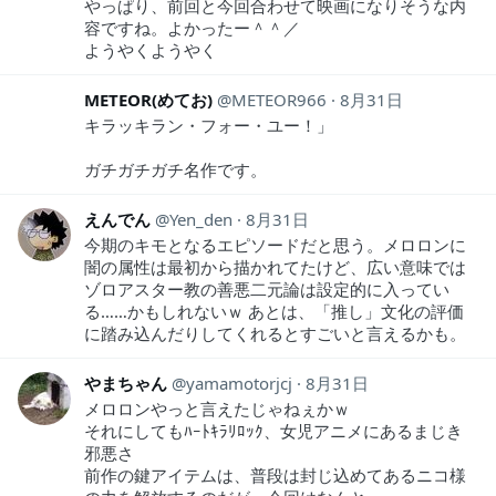
やっぱり、前回と今回合わせて映画になりそうな内
容ですね。よかったー＾＾／
ようやくようやく
METEOR(めてお)
METEOR966
8月31日
キラッキラン・フォー・ユー！」
ガチガチガチ名作です。
えんでん
Yen_den
8月31日
今期のキモとなるエピソードだと思う。メロロンに
闇の属性は最初から描かれてたけど、広い意味では
ゾロアスター教の善悪二元論は設定的に入ってい
る……かもしれないｗ あとは、「推し」文化の評価
に踏み込んだりしてくれるとすごいと言えるかも。
やまちゃん
yamamotorjcj
8月31日
メロロンやっと言えたじゃねぇかｗ
それにしてもﾊｰﾄｷﾗﾘﾛｯｸ、女児アニメにあるまじき
邪悪さ
前作の鍵アイテムは、普段は封じ込めてあるニコ様