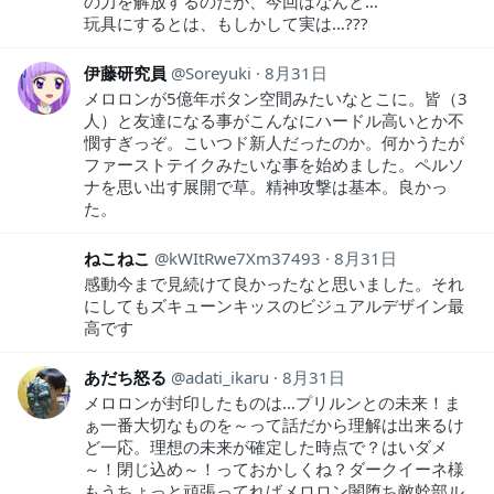
の力を解放するのだが、今回はなんと…
玩具にするとは、もしかして実は…???
伊藤研究員
Soreyuki
8月31日
メロロンが5億年ボタン空間みたいなとこに。皆（3
人）と友達になる事がこんなにハードル高いとか不
憫すぎっぞ。こいつド新人だったのか。何かうたが
ファーストテイクみたいな事を始めました。ペルソ
ナを思い出す展開で草。精神攻撃は基本。良かっ
た。
ねこねこ
kWItRwe7Xm37493
8月31日
感動今まで見続けて良かったなと思いました。それ
にしてもズキューンキッスのビジュアルデザイン最
高です
あだち怒る
adati_ikaru
8月31日
メロロンが封印したものは…プリルンとの未来！ま
ぁ一番大切なものを～って話だから理解は出来るけ
ど一応。理想の未来が確定した時点で？はいダメ
～！閉じ込め～！っておかしくね？ダークイーネ様
もうちょっと頑張ってればメロロン闇堕ち敵幹部ル