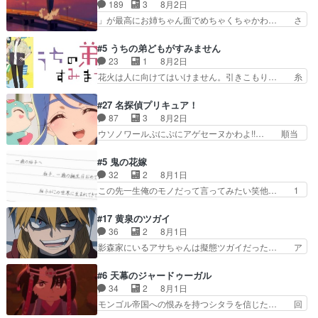
れた表情が特に多かったのが印… 葵＆茜の回も良
189
3
8月2日
ただきました！よろしくお… 毎クールメインヒロ
きでした。あの証拠写真、ひ… 互いが互いのこと
」が最高にお姉ちゃん面でめちゃくちゃかわ… さ
インを好きになっちゃう…
を想っているのにすれ違っ… 第５話をｄアニメス
すがに割れた窓ガラスの弁償は求められた… 逡巡
トアで視聴しました。視… 葵ちゃんに〝瑞佳ちゃ
を振り切ってみんなに謝ったララの思い… 仕事に
#5 うちの弟どもがすみません
んと練習したい〟と言… 本当この作品は「キャ
馴染めない辺り観ていて苦しいところ… ララちゃ
23
1
8月2日
ラ」を活かすのがうま… みずかちゃんの介入で双
んの事情はもう少し皆に話して良い… ララと茉里
花火は人に向けてはいけません。引きこもり… 糸
子の仲にヒビが………
とで初のアルバイト。七転八倒し… 労働するプリ
はまだ柊の顔も見たことなかったっけ！1… って
ンセスえらい。プリンセスの精… アンデケン行っ
お名前を見たんだけどあの中村大樹さん… 糸ちゃ
#27 名探偵プリキュア！
てケーキ食べて、帰りにカメ… ララが働く事での
んカッケー、色んな意味でwゲームが… 姉から性
87
3
8月2日
てんやわんや。働いて大変… 地道に働き人と関わ
的興奮覚えてないよね？なんて言わ… テーマ：引
ウソノワールぷにぷにアゲセーヌかわよ!!… 順当
る日々の中に愛を見いだ…
きこもりの理由感想は、久しぶり… 元ゲーマーな
にマコトジュエルの争奪戦をやったと。… 記憶を
ので、はちゃめちゃ楽しく作業… 糸ちゃんと源く
取り戻し正式に探偵事務所で働き始め… ポワロ、
#5 鬼の花嫁
んの距離感おかしいね(*´… 糸と源ははよ好きお
元ネタを解説して原作に誘導するの… くれあさん
32
2
8月1日
うとると言わんかい！引… ショウくんと対等に話
の探偵としての初事件にしてちょ… ・急にクイズ
この先一生俺のモノだって言ってみたい笑他… 1
すためにゲームをする…
番組が始まったw・妖精ウソノ… るるかの助手だ
歳からの誕生日プレゼント………とは思っ… 玲夜
った？今回が初めての探偵活… 探偵じゃなかった
さん柚子に18年分の誕生日プレゼント… 柚子は
#17 黄泉のツガイ
の！？クレアさん探偵すぎ… 突然のポアロクイズ
鬼龍院家から初めて学校に通う事にな… プレゼン
36
2
8月1日
は草なんよ。んで、あん… 今回からついにくれあ
ト攻撃ヤバすぎるwwwヴァイオレ… 玲夜さまサ
影森家にいるアサちゃんは擬態ツガイだった… ア
が探偵事務所の仲間に…
プライズの、これまでの柚子ちゃ… 玲夜から柚子
サが置かれた立場や気持ちを汲んで熱くな… 屋敷
へ17年分の誕生日&を未来に… 「​​13歳の柚子ちゃ
にアサはいなかった逆にガブちゃんはい… 影森の
#6 天幕のジャードゥーガル
んへ…もう中学生な… 梅原の人が18歳になるま
当主が際限なくツガイを増やせるのに… 今回はも
34
2
8月1日
での誕生プレゼン… なよなよした男（cv石田彰）
うガブちゃんさんの悲鳴にも似た怒… ユルと戦っ
モンゴル帝国への恨みを持つシタラを信じた… 回
梅ちゃんがた…
た時から伏線が張られていたのが… しかしアサ
想が淡々と語られるのだけどいつの間にか… オゴ