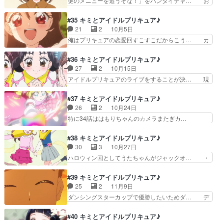
謎のメニューを追うぞな！」をバンダイチャ… お
うになって嬉しいわ今ま…
きゅうた回1話に出た時はまさ… 結構いい話だっ
から始まりグで終わるメニューを調べるた… メニ
た…１話のあれがまさかここ… MajiでDosukoiす
ューの謎を解く手がかりを探してる最中… おはよ
#35 キミとアイドルプリキュア♪
る5秒前。くり… いや、三度（みたび）。足ケガ
うございますでさ～。色々と準備しな… 黒く塗り
21
2
10月5日
してんならア… くりきゅうたって三段目なのか。
つぶされた謎のメニューの正体を追… 謎のメニュ
俺はプリキュアの恋愛回すこすこだからこう… カ
力士養成員…
ーを追うぞな！なんでやねんキュ… はもりんメー
イトさんと「また会いたい」って思いを伝… キミ
ン回…というか、キミプリ始ま… たまにはこうい
プリは突然のデート回ということで、関… 身バレ
#36 キミとアイドルプリキュア♪
う話もいいよねというかメニ… 全国147億9千万
してる衆人環視の状況で女子を遊園地… 「遊園地
27
2
10月15日
人が待ち待ったはもりち… お笑い芸バトルシーン
デートはとつぜんに！？観ながら仕… アイドル同
アイドルプリキュアのライブをすることが決… 現
が衝撃の面白さでした…
士の遊園地デート。一歩間違えた… カイトと遊園
実とのコラボ前だからか？作画が異常なこ… プリ
地デートをすることになったう… ラブストーリー
ルンの思いつきからパシフィコ横浜での… 今回バ
#37 キミとアイドルプリキュア♪
は突然に。所謂ひとつのカイ… デート回、カイト
トル無しかなと一瞬思ったけどさすが… 単独ライ
26
2
10月24日
さんと2人っきりになって… うたちゃんの反応が
ブを敢行するプリ！ライブ本番が最… リアルライ
特に34話ははもりちゃんのカメラまたぎカ…
とっても可愛かったぁ～…
ブとシンクロしたいい話でしたラ… けってい!キ
ANNIN東京渋谷ライブお疲れ様でしたで… カズ
ミとのライブ!(制作:東映ア… パシフィコ横浜押さ
マ君＝ジョギ君でまずOK？そしてカイ… アイド
#38 キミとアイドルプリキュア♪
えたタナカーン有能だけ… けってい!キミとのラ
ルハートリボン！弊社のハニューが原… カイトさ
30
3
10月27日
イブ!(制作:東映ア… ちょｗゲストキャラ…そこま
んはキュアアイドル＝うたちゃんだ… 悩みを抱え
ハロウィン回としてうたちゃんがジャックオ… ・
で呼んでしまう…
たカイトを追って励ますうた、現… ジョギジョギ
今更すぎるが、こころは田中ら妖精組に続… ウィ
君の正体発覚！結構伏線あった… ”アイドルとし
ンウィンハロウィン！毎年恒例のハロウ… ⚠︎︎少し
#39 キミとアイドルプリキュア♪
て”の先輩であり、心構えを… 声同じなんだから
捏造⚠︎︎お菓子をくれなきゃい… ハロウィンがせま
25
2
11月9日
気づいても良かったものを… キラッ!乙女の願
る中、おばけ苦手なうた。… 今回のハロウィン回
ダンシングスターカップで優勝したいためダ… デ
い。恒例のパワーアップ回…
結構重要では？うたなな… 第4話「前途多難の新
イミアン・チャゼル『セッション』に欠け… ダン
チーム」プリンセッシ… 恐怖を克服する話だが、
シングスターカップ優勝を目指す寸田を… 誰得な
#40 キミとアイドルプリキュア♪
中学生でそりゃない… 昨日(2025/10/26(日))、仕