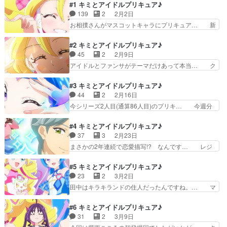
#1 キミとアイドルプリキュア♪
ターはアイドルでしょだって… ザクななが想定の
139
2
2月2日
３倍供給されて大喜びでし… ソウルジ…じゃない
(笑)謎の塊の中に閉じ… 情報量が大きすぎる回で
お相撲さんがマスコットキャラにプリキュア… 新
面白キッスの精の能… 五人になってアイドルプリ
しいプリキュアシリーズの始まりですプリ… とに
キュアのセンター… アイドルプリキュアのセンタ
かく可愛くて、めちゃめちゃしっかり「… 劇場版
#2 キミとアイドルプリキュア♪
ー！？メロロン…
観に行ってるんだろうな…ってふと思… めちゃく
45
2
2月9日
ちゃええやん！面白くて、強くて、… 今回のぷり
アイドルとファンサがテーマだけあって本当… ク
きゅあはアイドルがテーマになっ… 皆様、おはよ
ラス替えはどきどきですな。キャラ増えて… アイ
うございます！今作も毎週頑張… 人間を素材にし
ドルになったことで浮かれまくってるう… わんぷ
#3 キミとアイドルプリキュア♪
てマックランダーを錬成する… 普通に面白くて可
りに続いてサブキャラが印象的な感じ… とはいえ
44
2
2月16日
愛い！！ウタちゃん良いキ… 桃から飛び出した小
撮影禁止みたいだからあの動画が幻… 1話の違和
今シリーズ2人目(通算86人目)のプリキ… 今週分
型浮遊生物がお前はアイ…
感に比べたらちゃんとプリキュア… の１話を８回
見てるけど、序盤すげーコミカルなん… これまで
目、２話を４回目みてる。これ… こういう気を失
のように１人プリキュアに目覚める… 二人目のア
#4 キミとアイドルプリキュア♪
ったシーンを爪先から映して… 私、バズっちゃっ
イドルプリキュア登場。どうやら… だけど撮影禁
37
3
2月23日
てる！？女王、ニコ様路線… 」からのグーパンチ
止だから世間には今もキュアア… あれ、なんか急
まさかの2年連続で恋愛描写!? なんです… レジ
はホント面白いｗプリキ…
に小物感が出てきたぞー（ど… 勇気を出して♪キ
ェンドアイドルの響カイトがかっこよか… 「俺
ュアウインクデビュー！ウ… コンクールでミスっ
は、また会いたくなる人でいたいと思っ… 「特別
#5 キミとアイドルプリキュア♪
た事も知られてないとか… プリキュアのフォーマ
なワンダフル」を形成しようとしてい… カイトく
23
2
3月2日
ットとして、「メンバ… 蒼風なな/キュアウイン
んはNYにいたはずなのに喫茶店で… うたたちが
田中はキラキランドの住人だったんですね。… マ
クのピアノに対する…
プリキュアであることを知ってい… このシーンは
ネージャーの田中が登場した。キュアアイ… 1番
何回見てもイイね！ただ変身後… うたちゃんは人
可愛かったシーンははもりちゃんの「田… なん
#6 キミとアイドルプリキュア♪
を元気づける歌もすごいので… 真摯で優しく勇気
か、絵に癖がある。単純に絵が下手とも… アイド
31
2
3月9日
もあって佐久間くんのお声… レジェンドアイド
ルって資本主義の象徴だから経済的な… というか