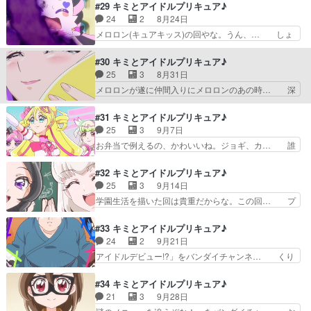
もここリピート無しで全コマ個別に書き… 祖父の
#29 キミとアイドルプリキュア♪
展開か？タナカーンの編集が… 今回はラブレター
家を訪ね亡き祖母を思い出すうたを見… 今回はき
24
2
8月24日
型クラヤミンダーのデザイ… キュアチューブはじ
ゅーちゃんとお婆ちゃんとの思い出… お盆回と思
メロロン(キュアキッス)の回やな。うん、… しょ
めました!(制作:東映…
わせてのツダ犬回。こうやって地… きゅーちゃん
ぼっぼぼんぼん（声に出して言いたい日… 皆友達
（CVツダケン）メイン回。普… キッズアニメの
ということを受け入れることが出来ず… ハートキ
#30 キミとアイドルプリキュア♪
夏休み定番な帰省回。うたち… 今回はスリッパ型
ラリロックここで遂にか今までどう… メロロンに
25
3
8月31日
クラヤミンダーのデザイン… ツダケンvs諏訪部順
友達ではないと告げられるうた達… さすがに製作
メロロンが遂に仲間入りにメロロンのあの時… 深
一、つまり今回は閃光…
側もこのままではまずいと思っ… メロロンはプリ
刻な危機から脱したとき、新しいおもちゃ… キラ
ルンのことが大好きすぎてや… ななちゃん前から
ッキラン・フォー・ユー！」をバンダイ… 闇のカ
#31 キミとアイドルプリキュア♪
メロロン気にかけてたけど… キッス・イン・ザ・
プセルに封じ込まれたメロロン。心の… 闇から来
25
3
9月7日
ダーク。遂に来たメロロ… ショボッボボンボンま
たメロロンはそもそもキラキランド… 語られるメ
お弁当で例えるの、かわいいね。ジョギ、カ… 誰
さかの？語呂悪いと思…
ロロンの真実。シリーズに多い追… キラッキラ
がプリキュアの中でセンターに相応しいか…
ン・フォー・ユー！やっぱり、前… キラッキラ
AmazonPrimeにて同時視聴します… ・久しぶり
#32 キミとアイドルプリキュア♪
ン・フォー・ユー！ガチガチガチ… 今期のキモと
のカイト(佐久間大介)！師匠ポ… まぁそりゃセン
25
3
9月14日
なるエピソードだと思う。メロ… メロロンやっと
ターはアイドルでしょだって… ザクななが想定の
学園生活を描いた回は貴重だからな。この回… プ
言えたじゃねぇかｗそれにし…
３倍供給されて大喜びでし… ソウルジ…じゃない
リルンとメロロンが人間の姿になりうた達… の予
(笑)謎の塊の中に閉じ… 情報量が大きすぎる回で
告編から抜粋したこの二人も咲良うたち… プリル
#33 キミとアイドルプリキュア♪
面白キッスの精の能… 五人になってアイドルプリ
ンとメロロン人間態のキラキラ感凄い… 学園生活
24
2
9月21日
キュアのセンター… アイドルプリキュアのセンタ
に憧れるメロロンがプリルンと共に… プリメロ登
アイドルデビュー!?」をバンダイチャンネ… くり
ー！？メロロン…
校回、ツッコミ不在でどんどん進… 今日は遅まき
きゅうたさんからファンレターを貰った… 今回は
ながら 残り話数が少なくなっ… プリルンさんと
くきりゅうたさんが主役の回危うくキ… 再会した
#34 キミとアイドルプリキュア♪
メロロンさん遂に学園生活ス… メロついて寝込む
くりきゅうたのアイドルプリキュア… アイドルデ
21
3
9月28日
覚悟で拝見させていただき… 2人が学校通えるよ
ビュー！？がっつり、くりきゅう… まさかのくり