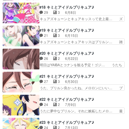
去1重い追加戦士登場回だった… 前回プ… キラ
新しい新形態でも来るのか？あ… 未熟
キランドへレッツゴー！今回めっちゃ泣… なんて
#18 キミとアイドルプリキュア♪
BELIEVER。ついにアイドルプリ… じゃあ違法ア
せつないお話なんだ。メロロンの涙で… プリルン
29
3
6月8日
ップロードしても大してお咎め… CM以来に仕事
も良かったけど、やっぱメロロンの… うたたちの
キュアズキューンとキュアキッスって史上最… ズ
のオファー来た（1クールに…
力になりたいと思ったプリルンは… プリメロの自
ッキューン様とキッス様ご降臨ッ！うたは… キュ
己犠牲(自分の大切なものを惜… プリとメロはウ
アズッキューンに夢中になり頭から離れ… 完全に
#19 キミとアイドルプリキュア♪
ラネプである→いいえカレー… 缶ビール500mlを
ズキューンに惚れてしまったうたちゃ… 研究会の
21
3
6月15日
片手にもちズキューン… カッティーさんの浄化役
絡みでみことちゃんとこころちゃん… ズキュキス
キュアズキューンとキュアキッスはプリルン… 雑
がズキュキスでその…
が話の中心だけどズキューンされ… 徐々に明らか
誌記者が謎を探ろうと言ってズッキューン… 怒涛
になっていくズキューンキッス… キュアズキュー
のギャグ展開からのラストのシリアスに… ついに
#20 キミとアイドルプリキュア♪
ンにズキューンされてしまっ… すごく大人っぽい
来たツイン変身シーン！！！そして裸… 前半は明
26
2
6月22日
追加戦士がきたなー、意外… 「記憶をなくした人
るく楽しいのにラストのプリルンで… プリルンの
明日はYAIBAとコナンを観る予定！ゴジ… うたち
もいるわ！」（なお人で…
元の姿を見るたびに､悲鳴をあげ… ズキューンと
ゃんが裸足で川入る時に足首がドアッ… こういう
キッスの正体を知るうた達。回… 結構シリアスな
殴られたり蹴られたりを漫画的な光… 正式にうた
#21 キミとアイドルプリキュア♪
空気が漂ってますけど。対象… プリルン…分かっ
達のことをプリルンが忘れている… うたちゃんと
27
3
6月30日
ちゃいたけど完全に記憶忘… 富竹ポジションのキ
の思い出を完全忘却したプリル… ズキュキスの真
うた、プリルン良かったね。メロロンにいい… プ
ャラか？と思ったらフリ…
相が一部説明された回だけど… 話の整理がされ幼
リルンが記憶を失ったため新しく思い出を… あり
女にも優しい！と油断して… プリルンに思い出し
がとうございました。無事沼に浸かりま… 諦めな
#22 キミとアイドルプリキュア♪
てもらうため思い出探し… 危ない……今日の分を
いでプリルンにうたが歌って途中から… プリルン
24
2
7月9日
投稿する前に寝るとこ… 思い出さがしのピクニッ
とこれからの思い出を作っていこう… 号泣するう
うたに夢中なプリルン。それに嫉妬したメロ… 最
ク！名前ももうある…
たと同じ位に常温で夕方まで放置… うたちゃん生
近、キミプリを見るために生きてるみたい… メロ
身でクラヤミンダーに絞められ… 稚拙というか陳
ロンの負けヒロインっぷりに磨きがかか… よくや
#23 キミとアイドルプリキュア♪
腐というか、ご都合主義の極… まぁ子供向けアニ
く平穏な日々が返ってきましたが、プ… OPも1部
24
2
7月13日