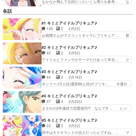
なかなか飛んでる回だったいくら周りを参考… な
なちゃんのキャラ崩壊っぷりが最高に面白… もう
各話
一度観たけどやっぱりわけわからんなｗ… 」をバ
ンダイチャンネルさんで視聴。ツイン… ななちゃ
#1 キミとアイドルプリキュア♪
んが不思議な行動に出て、驚いてる… シリーズ第
139
2
2月2日
22作目 20代目プリキュア ななちゃん奇行回
ナナ恥ずかしげもなくやれ… 今回はななちゃんの
お相撲さんがマスコットキャラにプリキュア… 新
不思議な行動が目立った… ・フレッシュプリキュ
しいプリキュアシリーズの始まりですプリ… とに
ア！ を昨夜は視聴し… 名古屋の……ファンアー
かく可愛くて、めちゃめちゃしっかり「… 劇場版
#2 キミとアイドルプリキュア♪
ト？９話の内容がア…
観に行ってるんだろうな…ってふと思… めちゃく
45
2
2月9日
ちゃええやん！面白くて、強くて、… 今回のぷり
アイドルとファンサがテーマだけあって本当… ク
きゅあはアイドルがテーマになっ… 皆様、おはよ
ラス替えはどきどきですな。キャラ増えて… アイ
うございます！今作も毎週頑張… 人間を素材にし
ドルになったことで浮かれまくってるう… わんぷ
#3 キミとアイドルプリキュア♪
てマックランダーを錬成する… 普通に面白くて可
りに続いてサブキャラが印象的な感じ… とはいえ
44
2
2月16日
愛い！！ウタちゃん良いキ… 桃から飛び出した小
撮影禁止みたいだからあの動画が幻… 1話の違和
今シリーズ2人目(通算86人目)のプリキ… 今週分
型浮遊生物がお前はアイ…
感に比べたらちゃんとプリキュア… の１話を８回
見てるけど、序盤すげーコミカルなん… これまで
目、２話を４回目みてる。これ… こういう気を失
のように１人プリキュアに目覚める… 二人目のア
#4 キミとアイドルプリキュア♪
ったシーンを爪先から映して… 私、バズっちゃっ
イドルプリキュア登場。どうやら… だけど撮影禁
37
3
2月23日
てる！？女王、ニコ様路線… 」からのグーパンチ
止だから世間には今もキュアア… あれ、なんか急
まさかの2年連続で恋愛描写!? なんです… レジ
はホント面白いｗプリキ…
に小物感が出てきたぞー（ど… 勇気を出して♪キ
ェンドアイドルの響カイトがかっこよか… 「俺
ュアウインクデビュー！ウ… コンクールでミスっ
は、また会いたくなる人でいたいと思っ… 「特別
#5 キミとアイドルプリキュア♪
た事も知られてないとか… プリキュアのフォーマ
なワンダフル」を形成しようとしてい… カイトく
23
2
3月2日
ットとして、「メンバ… 蒼風なな/キュアウイン
んはNYにいたはずなのに喫茶店で… うたたちが
田中はキラキランドの住人だったんですね。… マ
クのピアノに対する…
プリキュアであることを知ってい… このシーンは