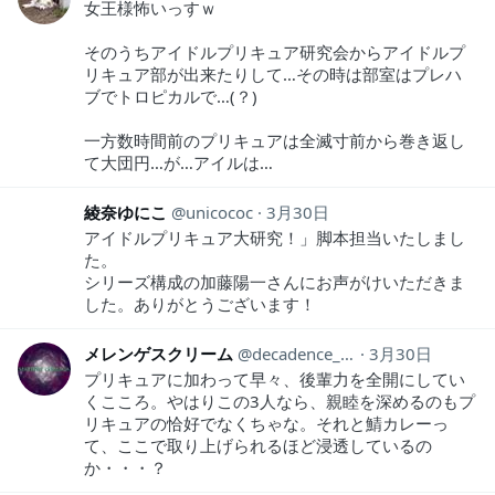
女王様怖いっすｗ
そのうちアイドルプリキュア研究会からアイドルプ
リキュア部が出来たりして…その時は部室はプレハ
ブでトロピカルで…(？)
一方数時間前のプリキュアは全滅寸前から巻き返し
て大団円…が…アイルは…
綾奈ゆにこ
unicococ
3月30日
アイドルプリキュア大研究！」脚本担当いたしまし
た。
シリーズ構成の加藤陽一さんにお声がけいただきま
した。ありがとうございます！
メレンゲスクリーム
decadence_1990
3月30日
プリキュアに加わって早々、後輩力を全開にしてい
くこころ。やはりこの3人なら、親睦を深めるのもプ
リキュアの恰好でなくちゃな。それと鯖カレーっ
て、ここで取り上げられるほど浸透しているの
か・・・？