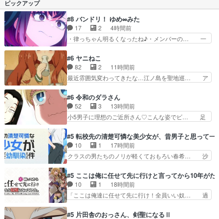
ピックアップ
らわれたダークイーネそ…
が意外と長く、こころ春服着… ダークイーネの力
に圧倒されながらもなんと… キミと一緒に!キラ
#8 バンドリ！ ゆめ∞みた
ッキランラン♪(制作:… 肉弾戦だけでなくアイド
17
2
4時間前
ルらしく歌とファン… 戦闘作画がすごすぎる。
・律っちゃん明るくなったね♪・メンバーの… 一
「うたの歌」の力は…
難去ってまた一難、律がビオラの呪縛から… 「私
はあなたが嫌いなんです」「バンドやめ… 何が起
#6 ヤニねこ
きているのか！？次週、みゅーたいぷ… ビオラ
82
2
11時間前
様、律ちゃんを奪うのではなく敢えて… 助けたい
最近雰囲気変わってきたな…江ノ島を聖地巡… ア
気持ちはあるでも、それだけじゃど… あられ等の
ルねこは金持ちなん？つーかお嬢様が多い… 虫だ
学校へ転校してきた律の歓迎会が… そろそろ解散
らけの汚部屋はガチでやめてずっこける… 第６話
#6 令和のダラさん
イベント発生かなっと思ったけ… ようやくバンド
をLeminoで視聴しました。視聴… モジャンボみ
52
3
13時間前
の中での深い対話やそこから… ああいうのまとめ
たいになってますよヤクちゃん… 1合を直で飲む
小5男子に理想のご近所さん♡こんな姿でビ… 足
動画って言うんですか？あ…
のヤバいし、酔ってそのまま… 目をつけられたか
らん、足らんぞぉぉぉ!!!特に透過光と… 超常の存
ら？逆に酔ったカンサイ色… 字書きねこさんの、
在を信じる日向と友隆の出会いが夏… ダラさんの
#5 転校先の清楚可憐な美少女が、昔男子と思って一
締め切り直前の「自分は… ヤクネコの後輩ムーブ
6本の腕ってそういうことだった… もしかしても
10
1
17時間前
がしっかりしてて良か… アルねこ回等、ｽﾄｰﾘｰのﾁ
しかしてが全てありまして『お… 『過去回想①』
クラスの男たちのノリが軽くておもろい春希… 沙
ｮｲｽは良く…
しっかり男の子系趣味の薫◎… ガンバルゼーの
紀は隼人への片思いを拗らせているタイプ… みな
OPを本気で作るんじゃねぇ… 日向と薫は親戚の
もちゃんが透けブラしててびっくりして… レベル
#5 ここは俺に任せて先に行けと言ってから10年が
新田家のところに訪れ最初… おぉ、ビーム打っ
のキャラが登場。相変わらず顔や体の… 隼人が春
10
1
18時間前
た！ダラさんも紋をコピー… ゲッターというか、
希の級友を巻き込んだイジりに動じ… 第５話を
「ここは俺達に任せて先に行け！全員いい奴… 過
ガイキング・ザ・グレー…
U-NEXTで視聴しました。視聴… ラブコメで天然
去、あとを託したロックが今、2人にあと… 木下
ジゴロというかナチュラルヒ… みなもと仲良く話
鈴奈（@0suzuna0）が【マリー… 村ごと乗っ取
#5 片田舎のおっさん、剣聖になるⅡ
す隼人を見てなぜか不安に… 無理なダイエットは