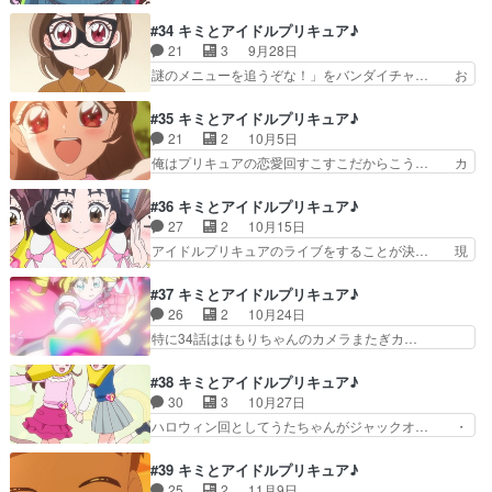
きゅうたさんからファンレターを貰った… 今回は
ながら 残り話数が少なくなっ… プリルンさんと
くきりゅうたさんが主役の回危うくキ… 再会した
#34 キミとアイドルプリキュア♪
メロロンさん遂に学園生活ス… メロついて寝込む
くりきゅうたのアイドルプリキュア… アイドルデ
21
3
9月28日
覚悟で拝見させていただき… 2人が学校通えるよ
ビュー！？がっつり、くりきゅう… まさかのくり
謎のメニューを追うぞな！」をバンダイチャ… お
うになって嬉しいわ今ま…
きゅうた回1話に出た時はまさ… 結構いい話だっ
から始まりグで終わるメニューを調べるた… メニ
た…１話のあれがまさかここ… MajiでDosukoiす
ューの謎を解く手がかりを探してる最中… おはよ
#35 キミとアイドルプリキュア♪
る5秒前。くり… いや、三度（みたび）。足ケガ
うございますでさ～。色々と準備しな… 黒く塗り
21
2
10月5日
してんならア… くりきゅうたって三段目なのか。
つぶされた謎のメニューの正体を追… 謎のメニュ
俺はプリキュアの恋愛回すこすこだからこう… カ
力士養成員…
ーを追うぞな！なんでやねんキュ… はもりんメー
イトさんと「また会いたい」って思いを伝… キミ
ン回…というか、キミプリ始ま… たまにはこうい
プリは突然のデート回ということで、関… 身バレ
#36 キミとアイドルプリキュア♪
う話もいいよねというかメニ… 全国147億9千万
してる衆人環視の状況で女子を遊園地… 「遊園地
27
2
10月15日
人が待ち待ったはもりち… お笑い芸バトルシーン
デートはとつぜんに！？観ながら仕… アイドル同
アイドルプリキュアのライブをすることが決… 現
が衝撃の面白さでした…
士の遊園地デート。一歩間違えた… カイトと遊園
実とのコラボ前だからか？作画が異常なこ… プリ
地デートをすることになったう… ラブストーリー
ルンの思いつきからパシフィコ横浜での… 今回バ
#37 キミとアイドルプリキュア♪
は突然に。所謂ひとつのカイ… デート回、カイト
トル無しかなと一瞬思ったけどさすが… 単独ライ
26
2
10月24日
さんと2人っきりになって… うたちゃんの反応が
ブを敢行するプリ！ライブ本番が最… リアルライ
特に34話ははもりちゃんのカメラまたぎカ…
とっても可愛かったぁ～…
ブとシンクロしたいい話でしたラ… けってい!キ
ANNIN東京渋谷ライブお疲れ様でしたで… カズ
ミとのライブ!(制作:東映ア… パシフィコ横浜押さ
マ君＝ジョギ君でまずOK？そしてカイ… アイド
#38 キミとアイドルプリキュア♪
えたタナカーン有能だけ… けってい!キミとのラ
ルハートリボン！弊社のハニューが原… カイトさ
30
3
10月27日
イブ!(制作:東映ア… ちょｗゲストキャラ…そこま
んはキュアアイドル＝うたちゃんだ… 悩みを抱え
ハロウィン回としてうたちゃんがジャックオ… ・
で呼んでしまう…
たカイトを追って励ますうた、現… ジョギジョギ
今更すぎるが、こころは田中ら妖精組に続… ウィ
君の正体発覚！結構伏線あった… ”アイドルとし
ンウィンハロウィン！毎年恒例のハロウ… ⚠︎︎少し
#39 キミとアイドルプリキュア♪
て”の先輩であり、心構えを… 声同じなんだから
捏造⚠︎︎お菓子をくれなきゃい… ハロウィンがせま
25
2
11月9日