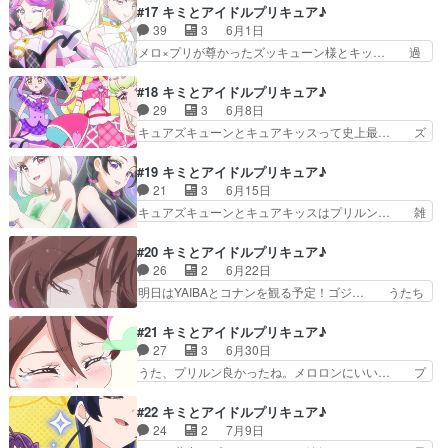
ED直前、メロロンがハートキラリロッ… プリル
#17 キミとアイドルプリキュア♪
躍に元気をもらった… カッティーさんのもうダメ
ンの可愛さと健気さがあふれる回でし… ・プリル
39
3
6月1日
だ具合とメロロン… メロロンの重さよ……。ガリ
ンの違法アップロード、ここまで頻… キラキラン
メロ×プリが尊かったズッキューン様とキッ… 過
ュードみたいな…
ドに戻るプリ！プリルンもアイド… そして早くも
去1重い追加戦士登場回だった… 前回プ… キラ
新しい新形態でも来るのか？あ… 未熟
キランドへレッツゴー！今回めっちゃ泣… なんて
#18 キミとアイドルプリキュア♪
BELIEVER。ついにアイドルプリ… じゃあ違法ア
せつないお話なんだ。メロロンの涙で… プリルン
29
3
6月8日
ップロードしても大してお咎め… CM以来に仕事
も良かったけど、やっぱメロロンの… うたたちの
キュアズキューンとキュアキッスって史上最… ズ
のオファー来た（1クールに…
力になりたいと思ったプリルンは… プリメロの自
ッキューン様とキッス様ご降臨ッ！うたは… キュ
己犠牲(自分の大切なものを惜… プリとメロはウ
アズッキューンに夢中になり頭から離れ… 完全に
#19 キミとアイドルプリキュア♪
ラネプである→いいえカレー… 缶ビール500mlを
ズキューンに惚れてしまったうたちゃ… 研究会の
21
3
6月15日
片手にもちズキューン… カッティーさんの浄化役
絡みでみことちゃんとこころちゃん… ズキュキス
キュアズキューンとキュアキッスはプリルン… 雑
がズキュキスでその…
が話の中心だけどズキューンされ… 徐々に明らか
誌記者が謎を探ろうと言ってズッキューン… 怒涛
になっていくズキューンキッス… キュアズキュー
のギャグ展開からのラストのシリアスに… ついに
#20 キミとアイドルプリキュア♪
ンにズキューンされてしまっ… すごく大人っぽい
来たツイン変身シーン！！！そして裸… 前半は明
26
2
6月22日
追加戦士がきたなー、意外… 「記憶をなくした人
るく楽しいのにラストのプリルンで… プリルンの
明日はYAIBAとコナンを観る予定！ゴジ… うたち
もいるわ！」（なお人で…
元の姿を見るたびに､悲鳴をあげ… ズキューンと
ゃんが裸足で川入る時に足首がドアッ… こういう
キッスの正体を知るうた達。回… 結構シリアスな
殴られたり蹴られたりを漫画的な光… 正式にうた
#21 キミとアイドルプリキュア♪
空気が漂ってますけど。対象… プリルン…分かっ
達のことをプリルンが忘れている… うたちゃんと
27
3
6月30日
ちゃいたけど完全に記憶忘… 富竹ポジションのキ
の思い出を完全忘却したプリル… ズキュキスの真
うた、プリルン良かったね。メロロンにいい… プ
ャラか？と思ったらフリ…
相が一部説明された回だけど… 話の整理がされ幼
リルンが記憶を失ったため新しく思い出を… あり
女にも優しい！と油断して… プリルンに思い出し
がとうございました。無事沼に浸かりま… 諦めな
#22 キミとアイドルプリキュア♪
てもらうため思い出探し… 危ない……今日の分を
いでプリルンにうたが歌って途中から… プリルン
24
2
7月9日
投稿する前に寝るとこ… 思い出さがしのピクニッ
とこれからの思い出を作っていこう… 号泣するう