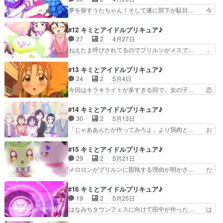
ア！ を昨夜は視聴し… 名古屋の……ファンアー
為に変身とかマジでアイドルじゃん… あんなすん
夢を探すうたちゃん！そして遂に部下が駄目… 今
ト？９話の内容がア…
なりレコーディング終わった時点… 応援するこ
回は3人での必殺技がお披露目されたけど… うた
と、応援されること、どちらも尊… CDデビュー
だけ何か明確な目標や特技がある訳でも… 今回は
#12 キミとアイドルプリキュア♪
を経て握手会を開くプリキュア… いきなりCDデ
シリーズが始まってから初めて合体技… 日本では
27
2
4月27日
ビューに握手会とか天空すぎ… プリンセッショ
将来の夢というと仕事になるんだけ… 私の推しは
ねえたま呼びされてるのでプリルンがメスで… 」
ン・オーケストラ第1,2話…
こころちゃんことキュンキュンか… キミプリが始
を…………見ました！！！！！オイオイオ… 1ク
まって約1クール、遂に合体技… 急に3人来るや
ールラストにまさかのメロロン登場だぁ… メロロ
#13 キミとアイドルプリキュア♪
んと思ったら初の3人歌唱と… うたちゃん...、夢
ン初登場の話だった。プリルンみたい… キミプリ
24
2
5月4日
がなくたって夢を守る… ちょっと、待ってくださ
第１２話のおさらい・タナカーン、… メロロンが
今回はキラキライトが多すぎる回で、女の子… 恋
い何ですかこの、何…
予想以上に可愛いですね～。ここ… プリルンを追
する乙女わかばがテーマになっていた。バ… 今週
ってやってきたメロロンを探す… 地雷系害獣メロ
は球技大会回だった影響か足首のくびれ… 同級生
#14 キミとアイドルプリキュア♪
ロン加入。田中面識ないのか… プニルンってメス
わかばの恋を応援するために球技大会… まっすぐ
30
2
5月13日
だったのかよ……新しい妖… あなたに逢いたく
迷いなくプリキュアを応援するプリ… 鼻ちょうち
「じゃああんたが作ってみろよ」より鶏肉と… お
て。OPにはずっと出てい…
んって実物見た事ないけど表現と… まぁ中学生な
母さんを大切に思うこころの気持ちがすご… 今回
んてこれくらい惚れっぽいくら… 一部で品薄にな
は母の日でもあり、こころの誕生日回と… 母の日
#15 キミとアイドルプリキュア♪
る程の売れ筋商品、キラキラ… 今回はバレーボー
がテーマになっていてこころのお母さ… こころち
29
2
5月21日
ル型クラヤミンダーのデザ… 「なんだかかわいく
ゃんピーマン肉詰め好きな設定見て… こころ、母
メロロンがプリルンに固執する理由が明かさ… だ
なってる」というより「…
の日と重なっていたからとは言え… お母さんへ～
からなんでキミプリは獣同士の百合に全力… ねえ
こころからのメッセージ～これ… こころちゃんの
たまメロメロ大作戦メロ〜！を見ている… 今日見
#16 キミとアイドルプリキュア♪
お父さんの話直接的な説明な… 〜こころからのメ
たアニメ（5/21）・Summer… 一緒にメロロンに
19
2
5月25日
ッセージ〜(制作:東映ア… ・わんだふるぷりきゅ
めろめろになっちゃお待機… プリルンがうたと親
はなみちタウンフェスに向けて田中が作った… は
あ！を本日は視聴しま…
密な関係にあることに嫉… とてもおもしろかった
なみちタウンフェスへの出演が決まり特訓… 番組
です。ギャグあり謎あ… キュアアイドルたちの活