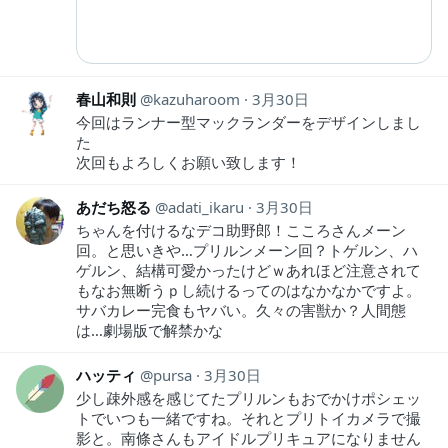
春山和則
kazuharoom
3月30日
今回はランナー型マックランダーをデザインしまし
た
次回もよろしくお願い致します！
あだち怒る
adati_ikaru
3月30日
ちゃんを付けるなデコ助野郎！こころさんメーン
回。と思いきや…プリルンメーン回？トゲルン、ハ
ゲルン、結構可愛かったけどｗあれほど注意されて
もなお無断うｐし続けるってのはなかなかですよ。
サバカレー完食もヤバい。久々の害獣か？人間態
は…劇場版で解禁かな
ハッティ
pursa
3月30日
少し疎外感を感じてたプリルンもおでかけポシェッ
トでいつも一緒ですね。それとプリトイカメラで撮
影と。南條さんもアイドルプリキュアになりません