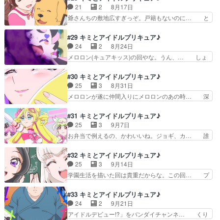
型クラヤミンダーの設定を描… ナチュラルにキュ
頃の雰囲気はどこへやらタコさんウィ… 主人公の
21
2
8月17日
ンして。そういえばまだな… 驚きだったのはカッ
うたちゃん（変身前）がきゅあつべ… 冒頭でシレ
爺さんちの敷地広すぎっぞ。戸籍もないのに… と
ティーとザックリーがキ…
っと重要要素を流してどうするｗ… ・ザックリン
いうか犬もマックランダーにどきるのかキ… しか
とカッティンがチョッキリ団に… お、プリチャン
もここリピート無しで全コマ個別に書き… 祖父の
#29 キミとアイドルプリキュア♪
展開か？タナカーンの編集が… 今回はラブレター
家を訪ね亡き祖母を思い出すうたを見… 今回はき
24
2
8月24日
型クラヤミンダーのデザイ… キュアチューブはじ
ゅーちゃんとお婆ちゃんとの思い出… お盆回と思
メロロン(キュアキッス)の回やな。うん、… しょ
めました!(制作:東映…
わせてのツダ犬回。こうやって地… きゅーちゃん
ぼっぼぼんぼん（声に出して言いたい日… 皆友達
（CVツダケン）メイン回。普… キッズアニメの
ということを受け入れることが出来ず… ハートキ
#30 キミとアイドルプリキュア♪
夏休み定番な帰省回。うたち… 今回はスリッパ型
ラリロックここで遂にか今までどう… メロロンに
25
3
8月31日
クラヤミンダーのデザイン… ツダケンvs諏訪部順
友達ではないと告げられるうた達… さすがに製作
メロロンが遂に仲間入りにメロロンのあの時… 深
一、つまり今回は閃光…
側もこのままではまずいと思っ… メロロンはプリ
刻な危機から脱したとき、新しいおもちゃ… キラ
ルンのことが大好きすぎてや… ななちゃん前から
ッキラン・フォー・ユー！」をバンダイ… 闇のカ
#31 キミとアイドルプリキュア♪
メロロン気にかけてたけど… キッス・イン・ザ・
プセルに封じ込まれたメロロン。心の… 闇から来
25
3
9月7日
ダーク。遂に来たメロロ… ショボッボボンボンま
たメロロンはそもそもキラキランド… 語られるメ
お弁当で例えるの、かわいいね。ジョギ、カ… 誰
さかの？語呂悪いと思…
ロロンの真実。シリーズに多い追… キラッキラ
がプリキュアの中でセンターに相応しいか…
ン・フォー・ユー！やっぱり、前… キラッキラ
AmazonPrimeにて同時視聴します… ・久しぶり
#32 キミとアイドルプリキュア♪
ン・フォー・ユー！ガチガチガチ… 今期のキモと
のカイト(佐久間大介)！師匠ポ… まぁそりゃセン
25
3
9月14日
なるエピソードだと思う。メロ… メロロンやっと
ターはアイドルでしょだって… ザクななが想定の
学園生活を描いた回は貴重だからな。この回… プ
言えたじゃねぇかｗそれにし…
３倍供給されて大喜びでし… ソウルジ…じゃない
リルンとメロロンが人間の姿になりうた達… の予
(笑)謎の塊の中に閉じ… 情報量が大きすぎる回で
告編から抜粋したこの二人も咲良うたち… プリル
#33 キミとアイドルプリキュア♪
面白キッスの精の能… 五人になってアイドルプリ
ンとメロロン人間態のキラキラ感凄い… 学園生活
24
2
9月21日
キュアのセンター… アイドルプリキュアのセンタ
に憧れるメロロンがプリルンと共に… プリメロ登
アイドルデビュー!?」をバンダイチャンネ… くり
ー！？メロロン…
校回、ツッコミ不在でどんどん進… 今日は遅まき