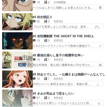
られてたら流石に気付かないか… 《漫画版少し読
19
2
21時間前
禁物だけど、なかなか結… 「これからもお手入
んだことある》エリックとゴ… ロックは敵に容赦
ベリルはしきりに加齢による衰えを口にする… 重
れ、がんばりゅ」ありが…
無くブスっといくから気持… 勇者パーティー再結
ねた歳のせいにしていた限界を超えて命の… いい
成して先にいけで激アツ… 爆縮、幻覚、主人公結
んじゃないですか。魔物の群を発見した… アマプ
#5 幼女戦記Ⅱ
構エグいことするよな… ねぇ猫耳ガール、敵の根
ラにて視聴終わり！サーベルボア討伐… を言い訳
62
2
8月5日
城に乗り込む事を同… 世もや替えが利くと復活P
にしたくないものですねwボア狩り… 先生として
ブログを更新しました!!宜しければ、是非… 少し
とは？！もう来週…
のベリルが好きだけど、今回みた… 4人だけでサ
でもマシな負け方を選んだゼートゥーア… ゼート
ーベルボアを狩りに行く。野営… ・実家周辺でサ
ゥーアの唯一の手駒が強すぎる笑あお… 私にとっ
#5 攻殻機動隊 THE GHOST IN THE SHELL
ーベルボアが暴れてると聞い… ちょっと年齢の事
て完全にご褒美回ゼー様の葉巻シー… やはりター
13
3
8月5日
を言いすぎとゆーか言い訳… ベリルの母もやはり
ニャが後方指揮だと展開に迫力が… “貧乏籤百連
どれだけハイテクノロジーで身体の価値がフ… ジ
只者じゃなかったかベリ…
無料ガチャ”100連でも1回… 2期入ってから地味
ャミングも伏線になるかと思った回想シー… フチ
だよね。ただでさえ幼女… 「餌になってもらわね
コマだいぶ理性持ち始めた。この世界の… 原作読
#5 最強出涸らし皇子の暗躍帝位争い
ばならぬ」って言葉に… ゼートゥーア左遷によっ
んだのもう何年も前なのに、覚えてる… コイルの
10
1
8月5日
て参謀本部の連携が… 緊張感ある戦闘描写とギャ
汚職を突き止めるべくバトーの指導… やまとん1
騎士狩猟祭、個人的に優勝本命に印を付けた… 細
グ今週の『有能な…
号はどこの部分で使うのだろう？… 日本とロシア
かい設定を考えるのが面倒な時は古代魔法… エル
が絡む政治の話かつ色々な用語… 第５話を
ナがチートすぎる笑アルは最初から自分… プラネ
#5 対ありでした。～お嬢さまは格闘ゲームなんてし
primevideoで視聴しまし… 前回同様『イノセン
ット・ウィズ展開アツいな「騎士狩猟… 麦茶どこ
12
1
8月5日
ス』を含む押井・神山版… 第５話「EPISODEラ
ろかタイトル通り麦茶の出涸らしぐ… 第５話を
EVOジャパン参戦を決めた四人。美緒の母… こ
ストの母親の気持…
ABEMAで視聴しました。視聴に… 復讐に燃える
の作品に唯一足りないと思ってた(無くて… 見た
吸血鬼兄弟の弟ですいいキャラ… クリスタ皇女
目は気品溢れてるのに中身は…美緒ママ… テー
#5 きみが死ぬまで恋をしたい
が“萌え”なのでこの娘が皇帝… ウサギ好きそうな
マ：格ゲー大会に行くには？感想は、美… 大会を
67
2
8月4日
王女殿下がかわいい。幼馴… ついに始まった狩猟
前に格ゲー熱が高まる一方、百合の本… 東京で開
敵も1人の人間というのはそうなんだけど状… も
祭。エルナの活躍で上位…
催される格ゲー大会に参加すること… Japanに向