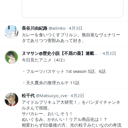
長谷川由紀路
ailinko
4月3日
カレーを食いつくすプリルン。無自覚なヴェナリー
タでありつつ害獣みあって好き。
ヌマサン@歴史小説【不屈の葵】連載中！
4月2日
numasan
今日見たアニメ（4/2）
・フルーツバスケット 1st season 5話、6話
・天久鷹央の推理カルテ 11話
松千代
Matsucyo_cve
4月2日
アイドルプリキュア大研究！」をバンダイチャンネ
ルさんで視聴。
サバカレー、おいしそう！
ぬいぐるみ、かわいい！リアル商品化は！？
相変わらずED最後の方、光の粒子みたいなのの奔流