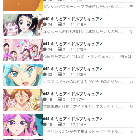
気づいても良かったものを… キラッ!乙女の願
る中、おばけ苦手なうた。… 今回のハロウィン回
ダンシングスターカップで優勝したいためダ… デ
い。恒例のパワーアップ回…
結構重要では？うたなな… 第4話「前途多難の新
イミアン・チャゼル『セッション』に欠け… ダン
チーム」プリンセッシ… 恐怖を克服する話だが、
シングスターカップ優勝を目指す寸田を… 誰得な
#40 キミとアイドルプリキュア♪
中学生でそりゃない… 昨日(2025/10/26(日))、仕
私のプリキュア視聴状況②わんだふる… まわれ!
24
2
11月16日
事… おばけが苦手なうたにハロウィンを楽しん
寸田先輩!(制作:東映アニメーシ… 」に登場した
ななちゃんの打ち明け話に成熟した大人の対… な
で…
「ダンシング☆スタープリキュ… 2.5次元舞台の
なちゃんとママのやりとりが良キュアウイ… 喉か
男性版プリキュアがアニメ… ダンシング・ヒーロ
ら来る不安を明確にするために、この辺… 母のコ
#41 キミとアイドルプリキュア♪
ー。Dancing☆S… 結構濃厚な寸田☓こころ回観れ
ンサートのためフランスに渡航したな… という事
24
2
11月23日
て僕満足。ぼ… ダンシングスターさんのゲスト回
で、若干おセンチな内容。まぁなな… ななちゃん
今日見たアニメ（11/26）・ランウェイ… 明日は
でもそもそ…
フランスから日本へ帰って来るの… 今日迄のプリ
アニメの感想を2つ更新します！・と… 生徒会長
キュア視聴ひろがるスカイプリ… フランスの行き
の甲斐ちよは何も成果を出していな… チョッキリ
#42 キミとアイドルプリキュア♪
帰りが一瞬すぎるてっきりキ… ななの実家が太す
ーヌ様少しジョギ君に(引き続き… アイドルプリ
33
2
11月30日
ぎて泣いた。引っ越すかも… 今回はカンバス型ダ
キュア研究会、研究対象が部の… 」ぷりんの質
カズマに戻ったのは何よりだが今後のポジシ… カ
ークランダーのデザイン…
問、多分概念そのものが分から… 次期生徒会長の
イトはそろそろこの世界のデスドル的なア… カイ
アイドルプリキュア研究会廃… 甲斐ちよ会長、爆
トのステージに突如ダークランダーを引… ジョギ
#43 キミとアイドルプリキュア♪
誕！プリキュアってこうい… 研究会が廃止になる
ジョギ君浄化回。作画気合入ってまし… ちょこち
19
3
12月7日
かもしれないのに、学校… まさに生徒会長になる
ょこ登場する男性のプリキュアです… 空の向こう
芸能事務所社長にアイドルとしてスカウトさ… シ
ために生まれてきた女…
へ、キュアコネクト！ちなみに今… 始まりの物語
ャウトのシュウイチ？シャウトのシュウイ… なん
／永遠の物語 Edition… この段階でこの展開に
か終盤近づいて来たんだなってまだ終わ… 響カイ
#44 キミとアイドルプリキュア♪
なるとは思わなかった… 」の後、うたさんの「唄
トは何かある度に砂浜を訪れている描… あんな本
18
2
12月14日
って！」で「ハッ」… キミからのEcho」カイト
域ではない程度の歌唱でも喉に負担… キュアウイ
キラリンリボンが全て集まりビッグキラキラ… キ
「俺はお前にこ…
ンク、何気に新技＠＠チョッキリ… プリキュアと
ラルンリボンを集め終え、ビッグキラキラ… ピカ
してアイドルしているうた自身… 今までアイドル