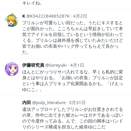
キレイね。
K
K3422284865287K
4月2日
プリルンが可愛らしい回だった。うたにキスすると
こが面白かった。こころちゃんは早起きしていて本
気でアイドルを目指しているという情熱が伝わって
くる。プリルンは疎外感を感じていたみたいだけど
皆でお揃いの衣装やバッグ作ってもらえて良かっ
た。
伊藤研究員
Soreyuki
4月1日
ほんとにがっつりサバ入れてるな。早くも私的に変
身とはやりおる。「お揃いの衣装」プリルンが設定
という事は人プリキュア化展開あるかも。「げえっ
ゆにこ」。
内田
pulp_literature
3月31日
違法アップロードしたプリルンがお仕置きされてる
の草。作中に出てきた鯖カレーはガチであるっぽい
ので今度作ってみる。んで、この回の脚本はバンド
リのシリーズ構成を担当した綾奈ゆにこだ