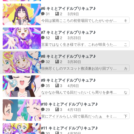
ネージャーの田中が登場した。キュアアイ… 1番
何回見てもイイね！ただ変身後… うたちゃんは人
可愛かったシーンははもりちゃんの「田… なん
#6 キミとアイドルプリキュア♪
を元気づける歌もすごいので… 真摯で優しく勇気
か、絵に癖がある。単純に絵が下手とも… アイド
31
2
3月9日
もあって佐久間くんのお声… レジェンドアイド
ルって資本主義の象徴だから経済的な… というか
今回は紫雨こころの初登場回でしたがいかが… キ
ル！？アイドル役が、本物…
動画1000万回再生凄いなもうこ… タナカーン実
ュアアイドルとキュアウインクに憧れてる… 照れ
質初登場。敏腕なように見えて… プリキュアにマ
るなながクソ可愛いんだが。自作アクス… 次回予
#7 キミとアイドルプリキュア♪
ネージャーがつく時代だが、… タナカーンさん、
告でネタバレしすぎ！と笑わせてもら… キラキラ
52
2
3月23日
プリキュアがピンチのとき… マネージャーの田中
を失った人を助けるのがアイドルプ… キュアハッ
言葉ではなく生き様で示す、これが咲良うた… こ
さん登場ですね。おもし…
ピーぶりに推しプリキュア決まる… 後輩属性なの
ころたん最強に可愛い過ぎませんこと？！… デザ
も萌へ！！グッズ自作したり、… 心キュンキュン
インも声もカワイイし、戦闘シーンカッ… こころ
#8 キミとアイドルプリキュア♪
してます!?(制作:東映ア… やはりコミカルかつシ
「私…心キュンキュンしてます！！キ… 今回はキ
32
2
3月30日
リアスのさじ加減が絶… キュアアイドル＆キュア
ュアキュンキュンのデビュー回だけ… 3人目のキ
恒例尽くしのマスコット救済兼お泊り回プリ… カ
ウインク研究会会長…
ュアキュンキュンが仲間入り。名… 紫雨こころ
レーを食いつくすプリルン。無自覚なヴェ… 今日
（キュアキュンキュン）お気に入… 推しのグッズ
見たアニメ（4/2）・フルーツバスケ… 明日はア
#9 キミとアイドルプリキュア♪
と共に好きな気持ちを仕舞い込… 今シリーズ3人
ニメの感想を2つ更新します！・天… アイドルプ
35
3
4月6日
目(通算87人目)のプリキ… 初期メン全員揃ったよ
リキュア大研究！」をバンダイチ… プリルンが可
なかなか飛んでる回だったいくら周りを参考… な
(泣) ということで…
愛らしい回だった。うたにキス… ほんとにがっつ
なちゃんのキャラ崩壊っぷりが最高に面白… もう
りサバ入れてるな。早くも私… 違法アップロード
一度観たけどやっぱりわけわからんなｗ… 」をバ
#10 キミとアイドルプリキュア♪
したプリルンがお仕置きさ… 新規加入回も終わり
ンダイチャンネルさんで視聴。ツイン… ななちゃ
29
3
4月13日
日常みたいな回になって… アイドルプリキュア研
んが不思議な行動に出て、驚いてる… シリーズ第
実にアイドルらしい回で最高だったぁ キミ… 下
究のためにお泊まり会…
22作目 20代目プリキュア ななちゃん奇行回
級生であるこころが、うたとななの隣に立… アイ
ナナ恥ずかしげもなくやれ… 今回はななちゃんの
ドルプリキュア！」の視聴インスタンス… 緊張で
#11 キミとアイドルプリキュア♪
不思議な行動が目立った… ・フレッシュプリキュ
中々上手く歌えなくて、うたやななち… 握手会の
30
2
4月20日