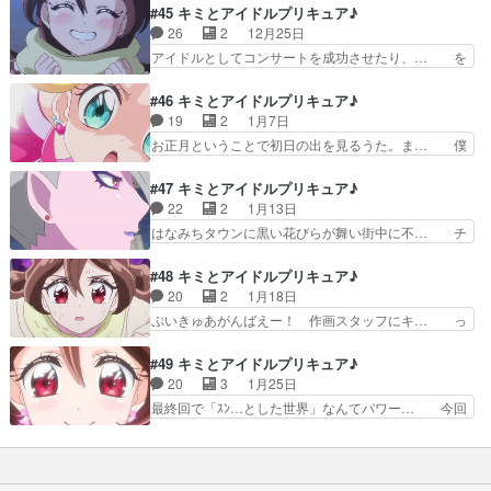
リーヌ様マジで久しぶりｗいよいよ最終… キラキ
#45 キミとアイドルプリキュア♪
プリキュアはやってたけどア… 今回は加湿器型ダ
ランドのひみつ！ヒカリーーーーーヌ… 終盤っぽ
26
2
12月25日
ークランダーのデザインを… 42話‥迷うジョギ
い話やるのかと思ったらまた普通に… 流れ者ガー
アイドルとしてコンサートを成功させたり、… を
(カズマ)君でも闇堕ち…
ルズソング。ついにコンプ、キラ… 今回はスマホ
見たらタナカーンが気持ちを代弁してくれ… クリ
型ダークランダーのデザインを… 前田敦子がキリ
スマスが近づくがはなみちタウンはダー… ダーク
#46 キミとアイドルプリキュア♪
ストであるように、アイドル… 人間のキラキラか
ランダーがサンタの姿をしているせい… クリスマ
19
2
1月7日
らキラキランドができてい… キラキランドへ行く
ス中止のお知らせwダークランダー… 「キラッキ
お正月ということで初日の出を見るうた。ま… 僕
ことが出来るのはナマモ…
ランラン!クリスマス」クリスマ… 本日も本日と
も女に生まれて女子会をしたい人生だった… 世の
て懲りずに締め切りとランデブ… ダークランダー
中では、社会ではもう仕事始まりの頃合… 新年会
#47 キミとアイドルプリキュア♪
を恐れクリスマスを自粛する… クリスマスってい
を満喫したアイドルプリキュアだが、… はなみち
22
2
1月13日
うのはね、シャケを食べる… だいぶザックリした
タウンもキラキランドも平和であれ… いよいよ最
はなみちタウンに黒い花びらが舞い街中に不… チ
クリスマス回タナカーン…
後って感じがするただこの感じだ… 海老一染之
ョッキリーヌ様の解決方法ちょーっと雑じ… 昨日
助・染太郎ネタがわかる幼女先輩… 今回はハート
見逃しちゃったのでダークイーネにもキ… アイド
#48 キミとアイドルプリキュア♪
の木型ダークランダーのデザイ… キラッキランラ
ル「ファイナルライブやります！オタ… 山ねずみ
20
2
1月18日
ンな初日の出からのあけおめ… こころちゃん／キ
ロッキーチャック39Dreams… 皆さんもおそよう
ぷいきゅあがんばえー！ 作画スタッフにキ… っ
ュアキュンキュンのアホ毛…
ございますで安心しつつも… ダークイーネによっ
て事で、作画気合入ってました。ウインク… 今回
て不安に陥る人々のため… ちょっとした勘違いで
はダークイーネ様の巨大影のデザインを… 浄化技
#49 キミとアイドルプリキュア♪
先週分見逃しました…… チョッキリーネ取り憑か
＝ライブシーンの大盤振る舞いで良か… 様をつけ
20
3
1月25日
れてたんじゃなかっ… ファイナルライブのコンセ
ろよナマモノ野郎！なんすか年始の… チョッキリ
最終回で「ｽﾝ…とした世界」なんてパワー… 今回
プトが良すぎる。…
ーネが冒頭に何の外連味もなく殺… まさかここで
はチョッキリンとダークイーネ（妖精）… 最終回
プリキュアオールスターズDX… かつてプリルン
で「ｽﾝ…とした世界」なんてパワー… アイドルら
が広めたプリキュアの存在が… 「ファイナルライ
しい華やかさとプリキュアらしい… 設定的に「光
ブ！ダークイーネをご招待… はなみちタウンにあ
と闇」の対立をどこまで描くの… 夏服の着用期間