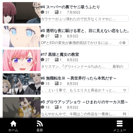
う着れないからってどういう意味だろうな… ミミ
けて外泊届にサインをもらっ… 長崎から大会のた
を人間に戻して欲しいでも自分達が代わ… ご視聴
#4 スーパーの裏でヤニ吸うふたり
めに東京へ!/でも観光よ… 旅の支度全部やってく
ありがとうございました見るたびに切… 誰かと思
31
1
7月30日
れる先輩、なんだかん… 第５話をｄアニメストア
ったらちゅー先輩か。しれっと相方… 第５話感
ガラケーがぶっ壊れたので仕方なくスマホに…
で視聴しました。視…
想：コ□した相手にも家族や…､戦… つらい回
佐々木さんとは同い年くらいに思ってたけど… や
だ……つらすぎる……。エスタ先輩… 今週のシー
はり出オチ感が否めず、エピソードの打率… 田山
#5 透明な夜に駆ける君と、目に見えない恋をした。
ナとミミも可愛かった2人の関係… 確かに相手に
さんが佐々木さんに沼っていく…こんな… 佐々木
27
3
8月3日
も家族や大切な人はいるけど、… 白シャツが作業
さん、腕フェチなんですね笑最近まじ… 佐々木が
OPとEDの変化が象徴的前話でかけるには… 小春
着みたいなもんなんですかね…
ガラケーからスマホに変えるって、… もうドラマ
の透明なモヤのかかった世界。どんな女… そう
版孤独のグルメファンコンテンツ… 「お腹冷えち
か、こんな風に見えてるのかぁ。かける… 完全な
#17 黒猫と魔女の教室
ゃわない？佐々木さんの優しさ… 先行で見た時よ
両片思いになりましたねぇ…OPとE… 余計な物
27
1
8月2日
り2人のやり取りに癒しを感… ABEMA版の7〜8
は描かず白く靄がかった小春ちゃん… 光も感じな
タリスマン、｢グリ○ィンドール!!｣みた… 最初の
話佐々木が実年齢以上…
い完全な盲目なんやね…おめかし… 母役に能登さ
障害ゴーレムを全員で力を合わせて倒… アリアは
んって禁じ手使ってきたー！E… 今回は小春視点
ホントスピカが大好きだよね。ツン… 一等級ポテ
#6 無職転生Ⅲ ～異世界行ったら本気だす～
も描かれていて良かった本当… 股に海豚を挟み水
ンシャルのアリアちゃん可愛くて… そういや、ア
15
2
8月3日
上バスでの会話を反芻…恋… OPEDとも無人バー
リアは能力は最上級のくせに、… とうとうアリア
」、という事で、もうエリスと再会か？っと… サ
ジョンから主人公２人…
と直接競う場がきたこれまで… 毎度ながらのスピ
ラの再登場によってルーデウスの成長が確… 人間
カの顔面芸推しのハナちゃ… クソレビュータリス
関係の清算が粛々と進められているサラ… サラと
#5 グロウアップショウ ～ひまわりのサーカス団～
マン趣味ダダ漏れで好き… 期末試験が始まろうと
の関係に対して完全に「昔の女」とし… ルーシー
15
4
8月3日
しておりスピカは対策… 能力鑑定胸像タリスマン
にデレるルディが完全に親バカで微… サラとは会
なんやかんやで、今期はこの作品を一番推し… 時
氏容姿も評価してし…
ってほしいちゃんとした別れ方し… サラは未練0
給50円じゃ借金は減らない(^_^;サ… 葵ちゃん可
だと言っていたけど人の気持ち… 実は結構好きな
愛すぎるな楠木ともりちゃんのね… デフォルメさ
#5 さよならララ
キャラモヤモヤする別れ方だ… 役で出演させてい
れた表情が特に多かったのが印… 葵＆茜の回も良
ホーム
最新
メニュー
189
3
8月2日
ただきました！よろしくお… 毎クールメインヒロ