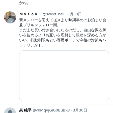
かね。
Ｍｏｔｏｋｉ
sweet_nail
3月30日
新メンバーを迎えて従来より時期早めのお泊まり会
兼プリルンフォロー回。
まだまだ長い付き合いになるのだし、自由な振る舞
いを咎めるよりお互いを理解して親睦を深める方が
いい。行動制限もとい専用ポーチで今後の対策もバ
ッチリ、かも。
泉 純平
vhMqVjGiG0BuBR8
3月30日