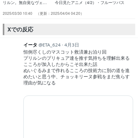
リルン。無自覚なヴェ… 今日見たアニメ（4/2）・フルーツバス
ケ… 明日はアニメの感想を2つ更新します！・天… アイドルプリ
2025/03/30 10:40
2025/04/04 04:20
キュア大研究！」をバンダイチ… プリルンが可愛らしい回だった。う
たにキス… ほんとにがっつりサバ入れてるな。早くも私… 違法ア
ップロードしたプリルンがお仕置きさ… 新規加入回も終わり日常みた
Xでの反応
いな回になって… アイドルプリキュア研究のためにお泊まり会…
イータ
ETA_624
4月3日
恒例尽くしのマスコット救済兼お泊り回
プリルンのプリキュア達を推す気持ちを理解出来る
こころが加入したからこそ出来た話
ぬいぐるみまで作れるこころの技術力に別の道を進
めたいと思う中、チョッキリーヌ参戦をまだ焦らす
理由が気になる