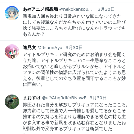
あ@アニメ感想垢
nekokansouyox
3月30日
新規加入回も終わり日常みたいな回になってきた
にしても後輩なんだからちゃん付けでいいのに呼び
捨て強要はこころちゃん呼びになんかトラウマでも
あるんか？
逸見文
ItsumiAya
3月30日
アイドルプリキュア研究のためにお泊まり会を開く
うた達。アイドルプリキュアに一生懸命なこころと
お揃いでないと寂しがるプリルンから、アイドルと
ファンの関係性の物語に広げられていたようにも思
える。後輩としての立ち位置を固守するこころが妙
に面白い。
まおすけ
ufYAhqRdKoBNuwE
3月30日
抑圧された自分を解放しプリキュアになったこころ,
努力家にして謙虚で人一倍推しを愛してるからこそ
推す者の気持ちを誰よりも理解できる視点の持ち主
が参入する事で新風を吹き込む存在となりましたね
戦闘以外で変身するプリキュアは斬新でした