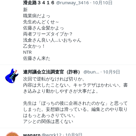
滑走路３４１６
runway_3416
10月10日
新
職業病だよっ
先生めんどくせ～
佐藤さん金髪かよっ
両者フリーズタイプか？
浅倉さん良い人…いおちゃん
乙女かっ！
NTR
佐藤さん来た
連邦議会立法調査官（詐称）
bunkakaigi
10月9日
次回で逆転がなければ切りか。
内容は大したことない。キャラデザはかわいい。書
き込みより動かしやすさが大事だよ。
先生は「ぼっちの後に企画されたのかな」と思って
しまった。妄想癖は滑っている。編集とのやり取り
はもっとあっさりでいい。
アシとの関係は悪くない
wagaro
wgrk12
10月9日