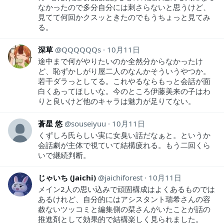
なかったので多分自分には刺さらないと思うけど、
見てて何回かクスッときたのでもうちょっと見てみ
る。
深草
QQQQQQs
10月11日
途中まで何がやりたいのか全然分からなかったけ
ど、恥ずかしがり屋二人のなんかそういうやつか。
若干ダラっとしてる。これやるならもっと会話が面
白くあってほしいな。今のところ伊藤美来の子はわ
りと良いけど他のキャラは魅力が足りてない。
蒼星 悠
souseiyuu
10月11日
くずしろ氏らしい実に女臭い話だなぁと。というか
会話劇が主体で視ていて結構疲れる。もう二回くら
いで継続判断。
じゃいち (Jaichi)
jaichiforest
10月11日
メイン2人の思い込みで頑固構成はよくあるものでは
あるけれど、自分的にはアシスタント瑞希さんの容
赦ないツッコミと編集側の栞さんがいたことが話の
推進剤として効果的で結構楽しく見られました。