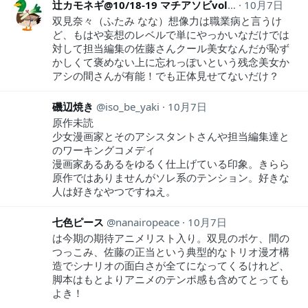
辻カモネギ@10/18-19 マチアソビvol.29
10月7日
srx40090
双見奈々（ふたみ なな）想像力は職業病と言うけ
ど、もはや妄想のレベルで単にやっかいなだけでは
対して担当編集の佐藤さんクール美女なんだが恥ず
かしくて褒めない上に忘れっぽいという残念美女か
アシの間さんが有能！でも正体見せてないだけ？
磯辺焼き
iso_be_yaki
10月7日
原作未読
少女漫画家とそのアシスタントさんや担当編集達と
のワーキングコメディ
漫画家あるあるをゆるく仕上げている印象。きらら
原作ではありませんがソレ系のテンション。好きな
人は好きなやつですねえ。
七色ピース
nanairopeace
10月7日
は今期の期待アニメリスト入り。双見のボケ、間の
つっこみ、佐藤の正当という典型的なトリオ漫才構
造でシナリオの面白さが全てになってくるけれど、
脚本はもとよりアニメのテンポ感も含めてとっても
よき！