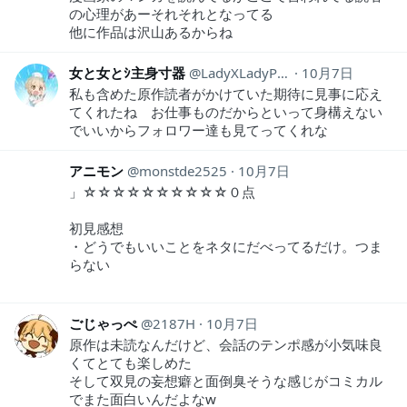
の心理があーそれそれとなってる
他に作品は沢山あるからね
女と女とｼ主身寸器
LadyXLadyPump
10月7日
私も含めた原作読者がかけていた期待に見事に応え
てくれたね お仕事ものだからといって身構えない
でいいからフォロワー達も見てってくれな
アニモン
monstde2525
10月7日
」☆☆☆☆☆☆☆☆☆☆０点
初見感想
・どうでもいいことをネタにだべってるだけ。つま
らない
ごじゃっぺ
2187H
10月7日
原作は未読なんだけど、会話のテンポ感が小気味良
くてとても楽しめた
そして双見の妄想癖と面倒臭そうな感じがコミカル
でまた面白いんだよなw