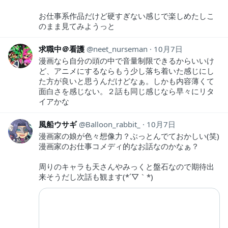
お仕事系作品だけど硬すぎない感じで楽しめたしこ
のまま見てみようっと
求職中＠看護
neet_nurseman
10月7日
漫画なら自分の頭の中で音量制限できるからいいけ
ど、アニメにするならもう少し落ち着いた感じにし
た方が良いと思うんだけどなぁ。しかも内容薄くて
面白さを感じない。２話も同じ感じなら早々にリタ
イアかな
風船ウサギ
Balloon_rabbit_
10月7日
漫画家の娘が色々想像力？ぶっとんでておかしい(笑)
漫画家のお仕事コメディ的なお話なのかなぁ？
周りのキャラも天さんやみっくと盤石なので期待出
来そうだし次話も観ます(*´▽｀*)