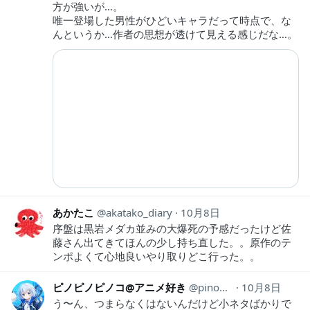
方が強いが…。
唯一登場した男性がひどいキャラだって時点で、な
んというか…作者の思想が透けて見える感じだな…。
あかたこ
akatako_diary
10月8日
序盤は黒岩メダカ並みの大爆死の予感だったけど佐
藤さん出てきてほんの少し持ち直した。。原作のテ
ンポよくて心地良いやり取りどこ行った。。
ピノピノピノコ@アニメ好き
pinopinopino369
10月8日
う〜ん、つまらなくはないんだけど小ネタばかりで