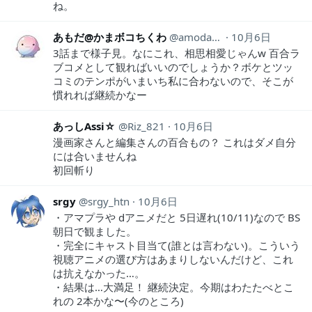
ね。
あもだ@かまボコちくわ
amodakoda
10月6日
3話まで様子見。なにこれ、相思相愛じゃんw 百合ラ
ブコメとして観ればいいのでしょうか？ボケとツッ
コミのテンポがいまいち私に合わないので、そこが
慣れれば継続かなー
あっしAssi☆
Riz_821
10月6日
漫画家さんと編集さんの百合もの？ これはダメ自分
には合いませんね
初回斬り
srgy
srgy_htn
10月6日
・アマプラや dアニメだと 5日遅れ(10/11)なので BS
朝日で観ました。
・完全にキャスト目当て(誰とは言わない)。こういう
視聴アニメの選び方はあまりしないんだけど、これ
は抗えなかった…。
・結果は…大満足！ 継続決定。今期はわたたべとこ
れの 2本かな〜(今のところ)