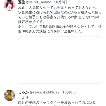
五位
seirou_anime
10月8日
浅倉、人見知り相手でも平気と言っておきながら、
双見先生に避けられて涙目なのだがww姐さんと慕っ
ている相手にも改善点を指摘する物怖じしない性格
は好感が持てる。
あと、ブルリフRの高岡由紀子が好きな身として、佐
伯伊織さんの演技に耳を傾け全集中した。
しゃか
syacarikid43622
10月8日
」より
自分の漫画のキャラクターを褒められて喜ぶ双見