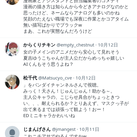
漫画家とアシスタントと担当編集者のコメディ
漫画の描き方は知らんから今どきアナログなのかと
思ったけど、ネームならアナログも多いのかね
笑顔のたえない職場でも深夜に作業とかコアタイム
無い描写ばかりでブラックw
まあ、これが実態なんだろうけど
からくりチキン
empty_chestnut
10月12日
女の子メインのアニメだから安心して見れそう
夏吉ゆうこちゃんが主人公だからめっちゃ嬉しい
AIくんもそう思うよね？
松千代
Matsucyo_cve
10月12日
」をバンダイチャンネルさんで視聴。
みっく！天さん！じゅんじゅん！助かる～。
主人公キャラの、こじらせ具合がちょっときつ
い、、、耐えられるか？とりあえず、マスクっ子が
出て来るまでは頑張って観よう！おー！
EDミニキャラかわいいね
じまんげさん
jmangest
10月11日
これニチアサでやるんですかw