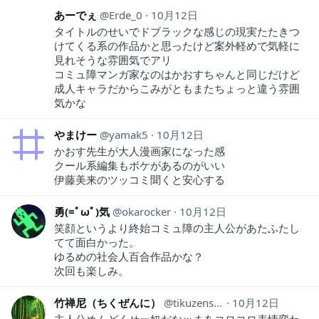
あーでぇ
Erde_0
10月12日
タイトルのせいでドブラックな感じの現実たたきつ
けてくる系の作品かと思ったけど案外軽めで気軽に
見れそうな雰囲気でアリ
コミュ障マンガ家なのはかおすちゃんと同じだけど
成人キャラだからこみがともまたちょっと違う雰囲
気かな
やまけー
yamak5
10月12日
かおす先生が大人漫画家になった感
クール系編集もボケがあるのがいい
伊藤美来のツッコミ聞くと安心する
勇(=ﾟωﾟ)気
okarocker
10月12日
笑顔というより終始コミュ障の主人公があたふたし
てて面白かった。
ゆるめの社会人百合作品かな？
次回も楽しみ。
竹禅尼（ちくぜんに）
tikuzensan
10月12日