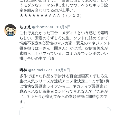
うモダンなテーマを押し出しつつ、ベタなキャラ設
定を組み合わせてるのが上手い。
★★★★★★★☆☆☆（７／１０）
ちょえ
choe1990
10月6日
これぞ見たかった百合コメディ！という感じで素晴
らしい。安定のくずしろ先生。ソフトに詰めてきて
情緒不安定&心配性のマンガ家・双見のマネジメント
役を担うはーさん（間さん）がツボ。cv伊藤美来が
素晴らしくハマっている。コミカルでテンポのいい
掛け合いの中で「職
鳴神
seimei7777
10月6日
多作で様々な作品を手掛ける百合漫画家くずしろ先
生の人気シリーズが連続アニメ化決定…！まず第1弾
は愉快な漫画家ライフから…。ネガティブ漫画家と
褒められない編集者コンビってそれなんて〝こみが
〝…？キャラが増えてからの本領発揮に期待なので
す。