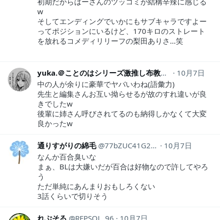
初期だからはーさんのツッコミが結構辛辣に感じる
w
そしてエンディングでいかにもサブキャラですよー
ってポジションにいるけど、170キロのストレート
を放れるコメディリリーフの梨田ありさ…笑
yuka.＠ことのはシリーズ激推し布教中！
10月7日
yuzutsu11
中の人が余りに豪華でヤバいわね(語彙力)
先生と編集さんお互い拗らせるが故のすれ違いが良
きでしたw
後輩に姉さん呼びされてるのも納得しかなくて大変
良かったw
通りすがりの綿毛
77bZUC41G2f1vKT
10月7日
なんか百合臭いな
まぁ、BLは大嫌いだが百合は好物なので許してやろ
う
ただ単純にあんまりおもしろくない
3話くらいで切りそう
れぷそる
REPSOL_96
10月7日