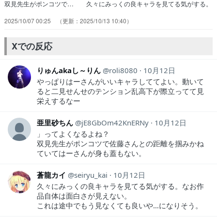
双見先生がポンコツで… 久々にみっくの良キャラを見てる気がする。
… タイトルのせいでドブラックな感じの現実た… かおす先生が大
2025/10/07 00:25
2025/10/13 10:40
人漫画家になった感クール系… 笑顔というより終始コミュ障の主人公
があた… 主人公めんどくせー奴だなｗまあコロコロ表… めっちゃ
面白かった 双見先生、面白いしか… 漫画家とアシスタントと担当編
Xでの反応
集者のコメデ… 女の子メインのアニメだから安心して見れそ…
りゅんakaし～りん
roli8080
10月12日
やっぱりはーさんがいいキャラしててよい。動いて
ると二見せんせのテンション乱高下が際立ってて見
栄えするなー
亜里砂ちん
jE8GbOm42KnERNy
10月12日
」ってよくなるよね？
双見先生がポンコツで佐藤さんとの距離を掴みかね
ていてはーさんが身も蓋もない。
蒼龍カイ
seiryu_kai
10月12日
久々にみっくの良キャラを見てる気がする。なお作
品自体は面白さが見えない。
これは途中でもう見なくても良いや…になりそう。