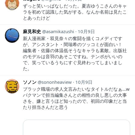
ずっと笑いっぱなしだった。夏吉ゆうこさんのキャ
ラを初めて認識した気がする。なんか名前は見たこ
とあったけど
麻見和史
asamikazushi
10月9日
新人漫画家・双見奈々の奮闘を描くコメディです
が、アシスタント・間瑞希のツッコミが面白い！
編集者・佐藤の体温低そうなキャラも素敵。出版社
のモデルは音羽のあそこですね。テンポがいいの
で、笑っているうちにすぐ見終わってしまいまし
た。
ソノン
sononheaview
10月9日
ブラック職場の求人文言みたいなタイトルだなぁ…w
バクマンで担当編集さんとの相性の良し悪しの大事
さを、嫌と言うほど知ったので、初回の印象だと当
たり担当さんだと思う