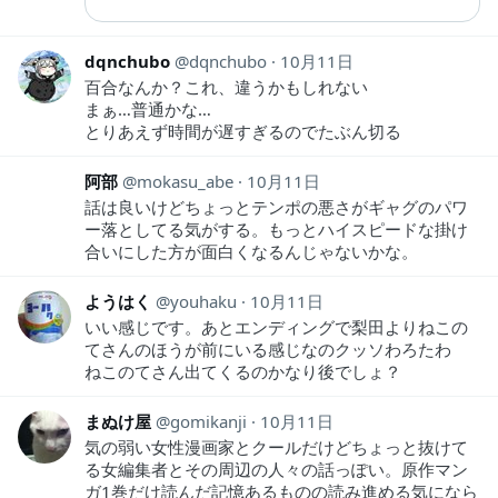
dqnchubo
dqnchubo
10月11日
百合なんか？これ、違うかもしれない
まぁ…普通かな…
とりあえず時間が遅すぎるのでたぶん切る
阿部
mokasu_abe
10月11日
話は良いけどちょっとテンポの悪さがギャグのパワ
ー落としてる気がする。もっとハイスピードな掛け
合いにした方が面白くなるんじゃないかな。
ようはく
youhaku
10月11日
いい感じです。あとエンディングで梨田よりねこの
てさんのほうが前にいる感じなのクッソわろたわ
ねこのてさん出てくるのかなり後でしょ？
まぬけ屋
gomikanji
10月11日
気の弱い女性漫画家とクールだけどちょっと抜けて
る女編集者とその周辺の人々の話っぽい。原作マン
ガ1巻だけ読んだ記憶あるものの読み進める気になら