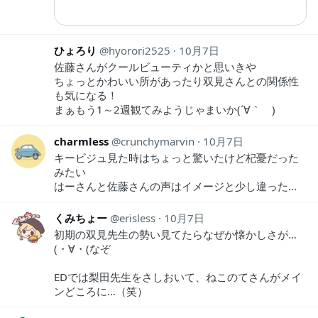
ひょろり
hyorori2525
10月7日
佐藤さんがクールビューティかと思いきや
ちょっとかわいい所があったり双見さんとの関係性
も気になる！
まぁもう1～2週観てみようじゃまいか(´∀｀ )
charmless
crunchymarvin
10月7日
キービジュ見た時はちょっと驚いたけど杞憂だった
みたい
はーさんと佐藤さんの声はイメージと少し違った...
くみちょー
erisless
10月7日
初期の双見先生の勢い見てたらなぜか懐かしさが…
(・∀・(なぞ
EDでは梨田先生をさしおいて、ねこのてさんがメイ
ンどころに…（笑）