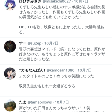
ひびきみさき
misakichi0627
10月7日
くずしろ先生らしい感じのテンポ感がある会話の見
せ方もよかったし、作画もくずしろ先生らしい作画
の雰囲気がとても出ていてよかった！
OP、EDも歌、映像ともによかったし、大勝利感あ
る。
すー
su2ep
10月7日
冒頭の妄想はマイルド（笑）になってたね。原作が
好きなので、もうちょっと原作に寄せたキャラデザ
だと嬉しかったな。
†カモなんばん†
kamosan1380
10月7日
」のタイトルのごとくめっちゃ笑顔になった
双見先生おもしれー女過ぎるやろ
たま
tamapillows
10月7日
声がついた戸田さんめっちゃウザい！！笑