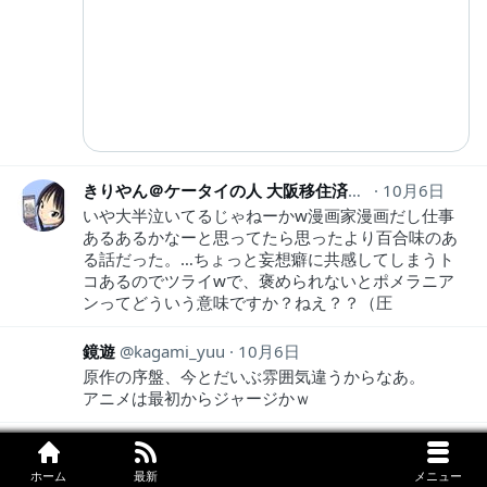
きりやん＠ケータイの人 大阪移住済
kiriyankeitai
10月6日
いや大半泣いてるじゃねーかw漫画家漫画だし仕事
あるあるかなーと思ってたら思ったより百合味のあ
る話だった。…ちょっと妄想癖に共感してしまうト
コあるのでツライwで、褒められないとポメラニア
ンってどういう意味ですか？ねえ？？（圧
鏡遊
kagami_yuu
10月6日
原作の序盤、今とだいぶ雰囲気違うからなあ。
アニメは最初からジャージかｗ
りつ@アニメ実況Vtuber
ulotti
10月6日
」
ホーム
最新
メニュー