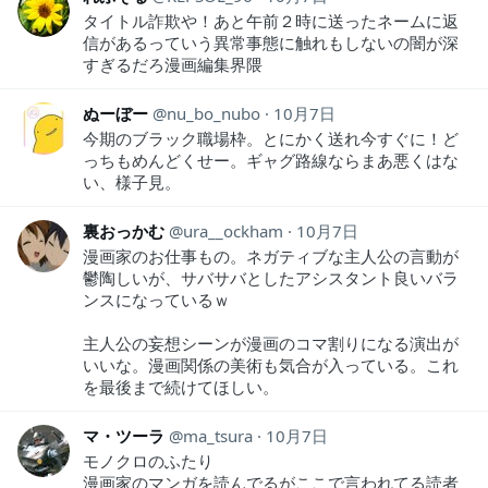
タイトル詐欺や！あと午前２時に送ったネームに返
信があるっていう異常事態に触れもしないの闇が深
すぎるだろ漫画編集界隈
ぬーぼー
nu_bo_nubo
10月7日
今期のブラック職場枠。とにかく送れ今すぐに！ど
っちもめんどくせー。ギャグ路線ならまあ悪くはな
い、様子見。
裏おっかむ
ura__ockham
10月7日
漫画家のお仕事もの。ネガティブな主人公の言動が
鬱陶しいが、サバサバとしたアシスタント良いバラ
ンスになっているｗ
主人公の妄想シーンが漫画のコマ割りになる演出が
いいな。漫画関係の美術も気合が入っている。これ
を最後まで続けてほしい。
マ・ツーラ
ma_tsura
10月7日
モノクロのふたり
漫画家のマンガを読んでるがここで言われてる読者