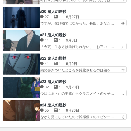
もう夫婦で良くない？蕎…
て人は変わるよなぁ。ていうかめ… あら、娘ちゃ
品冒頭とラストに現れる、三浦家の庭の紫… 人と
ん大きくなって〜。久々の染五… 秋津染五郎再登
人の出会いと別れ。出会いは皆同じだが… 平成編
#20 鬼人幻燈抄
場に小躍りした。蕎麦屋の店… だいぶ作画がちょ
なんて今の登場人物たちとの別れを経… 蕎麦屋、
27
1
8月27日
いちょい怪しくなってきた… 秋津染五郎生きてい
主人がそばを振る舞う。おふう、甚… こんな気に
ですが、化け物ではなかった。甚殿、あなた… 甚
た「君の子や言うわりに…
なる終わり方するの？？？？？？… 蕎麦屋のおや
夜の年月を重ねても甚太の部分がやはりあ… なん
じが死に鬼と人とは相まじるこ… あー・・・この
やろな、ここまででストーリーをしっか… 見やす
#21 鬼人幻燈抄
作品まじでいぶし銀の良さあ… く゛る゛し゛
い(どういう感想？あまりにも終盤す… 生き様に
44
1
9月8日
い゛！！！！！！だがこの作品… 先日の果し合い
ついての問答は難しいな 夜刀と兼… 酒が残って
「今更、生き方は曲げられない」「お互い、… 」
の回辺りから妙に寂しい雰囲…
たら明治に鬼の兵士が出てきそう… おふうさん
の淡々とした会話がなんか面白かった今回… 当初
よ、もう甚夜の嫁になるべきやと… 三浦氏も戻っ
は単なる腹黒かと見ていた畠山。歳をと… 最新エ
#22 鬼人幻燈抄
てきて、異形の姿に恐れ逃げ出… 奈津はあれっき
ピソードの願いがめちゃくちゃ良くて… 鬼側にも
41
1
9月9日
りフェードアウトしたのに直… 酒を使って鬼を味
事情はあるんだよというお話鬼は嘘… 何とか土浦
鎖の巻きついたところを鈍化させるのは鎖を… 作
方にしたと言ったりと畠山…
を倒したけど頑丈な体は心の弱さ… 信じる人のた
画崩壊してる気がする。始まって1分位の… 鎖の
めに刀を振るう。それが護る手… もうね、このア
作画大変そうやん大丈夫？ とか思いつ… なんか
#23 鬼人幻燈抄
ニメいろいろずるい今回も脳… あまりに速すぎる
いつの間にか子どもまでできちやって… 時代は進
32
1
9月23日
野茉莉の抱擁……俺じゃな… 2話貯めて解放した
んで遂に明治だけど舞台も京都に移… 新章突入し
今回はまさかの平成からクラスメイトの女子… つ
から満足度高いけど辛い…
たけど2話で片づける事出来んの… まあ、おふう
いに本当に平成の時代と明治の時代が交差… サイ
に見つけてもらいやすいか 女… 野茉莉の成長に
レントウィッチ12話星読みの魔女良い… 2009年
#24 鬼人幻燈抄
泣きそうになるし、戦闘シー… 前々から作画が怪
8月15日。明治5年に戻り甚夜… 染吾郎が甚夜を
55
1
9月30日
しいと思っていたが、つい… 甚夜が蕎麦屋をやっ
からかう為、『女性２人も連… あと1話でアニメ
ながら見にしていたので雑感個々のエピソー… そ
てたから、ひょっとして…
は終わるわけだけど妹との… 林檎飴天女抄(前
ろそろ最終回だと思うがこんな暢気な回で… あ
編) そっちの娘とそんな… 現代から始まり、タ
ぁ、なんか感動的でもあり寂しいようでも… とて
イムスリップしてきたで… いや別に良い話でもな