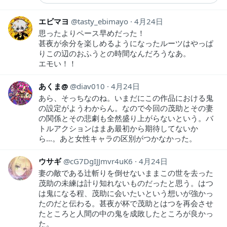
エビマヨ
tasty_ebimayo
4月24日
思ったよりペース早めだった！
甚夜が余分を楽しめるようになったルーツはやっぱ
りこの辺のおふうとの時間なんだろうなあ。
エモい！！
あくま@
diav010
4月24日
あら、そっちなのね。いまだにこの作品における鬼
の設定がようわからん。なので今回の茂助とその妻
の関係とその悲劇も全然盛り上がらないという。バ
トルアクションはまあ最初から期待してないか
ら…。あと女性キャラの区別がつかなかった。
ウサギ
cG7DgIJJmvr4uK6
4月24日
妻の敵である辻斬りを倒せないままこの世を去った
茂助の未練は計り知れないものだったと思う。はつ
は鬼になる程、茂助に会いたいという想いが強かっ
たのだと伝わる。甚夜が杯で茂助とはつを再会させ
たところと人間の中の鬼を成敗したところが良かっ
た。