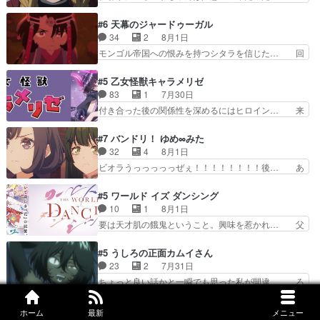
プライズの、これまでの柚子ちゃ… 玲夜から柚子
サが置かれた立場や気持ちを汲んで熱くな… 屋敷
へ17年分の誕生日&を未来に… 「​​13歳の柚子ちゃ
にアサはいなかった逆にガブちゃんはい… 影森の
#6 天幕のジャードゥーガル
んへ…もう中学生な… 梅原の人が18歳になるま
当主が際限なくツガイを増やせるのに… 今回はも
34
2
8月1日
での誕生プレゼン… なよなよした男（cv石田彰）
うガブちゃんさんの悲鳴にも似た怒… ユルと戦っ
モンゴル帝国への恨みを持つシタラを信じた… 回
梅ちゃんがた…
た時から伏線が張られていたのが… しかしアサ
想が淡々と語られるのだけどいつの間にか… オゴ
は、兄様に会いたいbotだと思… ツガイには優し
タイの妃になってもその心は晴れず、モ… ドレゲ
#5 乙女怪獣キャラメリゼ
い筈のガブちゃん、アキオの… 色々とひっかけが
ネの過去、宝石だった彼女が人になり… ドレゲネ
83
1
7月30日
あって、最終的に嫌な終わ… ゴンゾウが従える大
の過去、、辛かった、、あのジャタ… 年上旦那が
付き合った後の関係性を深めるにはヒロイン… 来
量のツガイに何事かと思…
良い人でも、女は宝石でただ笑っ… ダイルの儀式
夢ちゃんがキングコングなのいい味付けだ… ずっ
の神々しさたるや。一気に空気… ドレネゲの辛い
とメスってて何この可愛い生物。クラス… 付き合
#7 バンドリ！ ゆめ∞みた
過去には同情の言葉しか…シ… 奥様に悲しい過
い始めたら始めたでまた違った悩みが… と一歩ず
32
4
8月1日
去…萌え袖が可愛いね、と思… ドレゲネとシタ
つ踏み出す黒絵ちゃん微笑ま新汰の… ツインテー
ビオラうっっっっっぜぇ！！！！！！！！後… あ
ラ、2人だけの同盟が結成さ…
ルが可愛いお茶目な妹ちゃんです… しかも過去も
られちゃん、僕っ子になってから取り戻し… ビオ
重いんかいかつては自分に自信… リップを塗って
ラが悪魔すぎて気分が悪くなってきたこ… 声優ま
#5 ワールド イズ ダンシング
らっしゃるからかしらお顔が… 黒絵「怪獣に憧れ
とめました(７話まで)仲町あられ/… ビオラの策略
10
1
8月1日
るのはいいけど自分自身が… 素の自分はどちらな
がバッチリ嵌って最高wwwこ… 自信あれば評価
要は天才肌の餓鬼ということ。興味を惹かれ… 父
のかはまだ不明だが見せ…
なんて気にしないし、充実し… ・バーチャルだけ
の観阿弥と袂を分かった？鬼夜叉が田楽の… 猿楽
ど、みゅーたいぷ初ライブ… OPこんなんだっ
の鬼夜叉と田楽の増次郎。小さないざこ… 着眼点
#5 うしろの正面カムイさん
け？と思ったら歌唱シーン… の、らいぶシーン
は良くとも、先鋭的すぎるのか。芸能… 鬼夜叉は
23
2
7月31日
＿!!­­--­­--­… それだけでええやん！！しかし、ビオラ
石也と共に観世座をあとにし、三条… 観世座を離
ちょっと良い話かと一瞬でも思った私が間違… ろ
が仕…
れ、三条坊門御所で日々を送る鬼… 「お前(鬼夜
くろ首さんも油舐めてなかった？白雪碧さ… 今日
叉)が凄いのではなく客が凄い… 田楽と猿楽の獅
も1日お疲れ様でした～───昨晩～今… 幼女に拾
#5 これ描いて死ね
ホーム
最新
メニュー
子舞勝負。鬼夜叉は猫の動き… 登場人物の我が強
われたお市ちゃんの恩返し。化け猫… 役にて出演