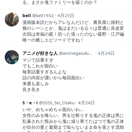
る。まさか鬼ファミリーを築くのか？
bell
bell1932
4月25日
漫画版未読だからアレなんだけど、裏長屋に徳利と
簪のシーンとか、鬼はまだいる云々は普通に良改変
次回は幸福の庭！切った張ったのない葛野・江戸編
唯一の癒しエピソードですね！
アニメが好きな人
animegasuki3150
4月24日
マジで話重すぎ
でもこれが面白い
毎章話重すぎるんよな
話の内容が濃いから毎回面白い
来週も楽しみ
良き良き
S・e・i
SSSS_Sei_Otaku
4月24日
いや、めちゃめちゃ面白いわ…
女性のみを喰らい、男を辻斬りする鬼の正体は男に
乱暴された恨みから鬼に成り果てたはつで鬼の正体
が自分の妻と最期まで知らないまま命を落とす茂助