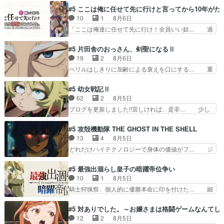
算、クソみたいな嫉妬の末路よ。… 私、そんなに
もちゃんが透けブラしててびっくりして… レベル
#5 ここは俺に任せて先に行けと言ってから10年が
日頃からガンガン言うてないで… このアニメはど
のキャラが登場。相変わらず顔や体の… 隼人が春
10
1
8月6日
こに行くのだろう、面白すぎ… 姉のした事はただ
希の級友を巻き込んだイジりに動じ… 第５話を
「ここは俺達に任せて先に行け！全員いい奴… 過
単に一族を絶滅させただけ…
U-NEXTで視聴しました。視聴… ラブコメで天然
去、あとを託したロックが今、2人にあと… 木下
ジゴロというかナチュラルヒ… みなもと仲良く話
鈴奈（@0suzuna0）が【マリー… 村ごと乗っ取
#5 片田舎のおっさん、剣聖になるⅡ
す隼人を見てなぜか不安に… 無理なダイエットは
られてたら流石に気付かないか… 《漫画版少し読
19
2
8月6日
禁物だけど、なかなか結… 「これからもお手入
んだことある》エリックとゴ… ロックは敵に容赦
ベリルはしきりに加齢による衰えを口にする… 重
れ、がんばりゅ」ありが…
無くブスっといくから気持… 勇者パーティー再結
ねた歳のせいにしていた限界を超えて命の… いい
成して先にいけで激アツ… 爆縮、幻覚、主人公結
んじゃないですか。魔物の群を発見した… アマプ
#5 幼女戦記Ⅱ
構エグいことするよな… ねぇ猫耳ガール、敵の根
ラにて視聴終わり！サーベルボア討伐… を言い訳
62
2
8月5日
城に乗り込む事を同… 世もや替えが利くと復活P
にしたくないものですねwボア狩り… 先生として
ブログを更新しました!!宜しければ、是非… 少し
とは？！もう来週…
のベリルが好きだけど、今回みた… 4人だけでサ
でもマシな負け方を選んだゼートゥーア… ゼート
ーベルボアを狩りに行く。野営… ・実家周辺でサ
ゥーアの唯一の手駒が強すぎる笑あお… 私にとっ
#5 攻殻機動隊 THE GHOST IN THE SHELL
ーベルボアが暴れてると聞い… ちょっと年齢の事
て完全にご褒美回ゼー様の葉巻シー… やはりター
13
4
8月5日
を言いすぎとゆーか言い訳… ベリルの母もやはり
ニャが後方指揮だと展開に迫力が… “貧乏籤百連
どれだけハイテクノロジーで身体の価値がフ… ジ
只者じゃなかったかベリ…
無料ガチャ”100連でも1回… 2期入ってから地味
ャミングも伏線になるかと思った回想シー… フチ
だよね。ただでさえ幼女… 「餌になってもらわね
コマだいぶ理性持ち始めた。この世界の… 原作読
#5 最強出涸らし皇子の暗躍帝位争い
ばならぬ」って言葉に… ゼートゥーア左遷によっ
んだのもう何年も前なのに、覚えてる… コイルの
10
1
8月5日
て参謀本部の連携が… 緊張感ある戦闘描写とギャ
汚職を突き止めるべくバトーの指導… やまとん1
騎士狩猟祭、個人的に優勝本命に印を付けた… 細
グ今週の『有能な…
号はどこの部分で使うのだろう？… 日本とロシア
かい設定を考えるのが面倒な時は古代魔法… エル
が絡む政治の話かつ色々な用語… 第５話を
ナがチートすぎる笑アルは最初から自分… プラネ
#5 対ありでした。～お嬢さまは格闘ゲームなんてし
primevideoで視聴しまし… 前回同様『イノセン
ット・ウィズ展開アツいな「騎士狩猟… 麦茶どこ
12
2
8月5日
ス』を含む押井・神山版… 第５話「EPISODEラ