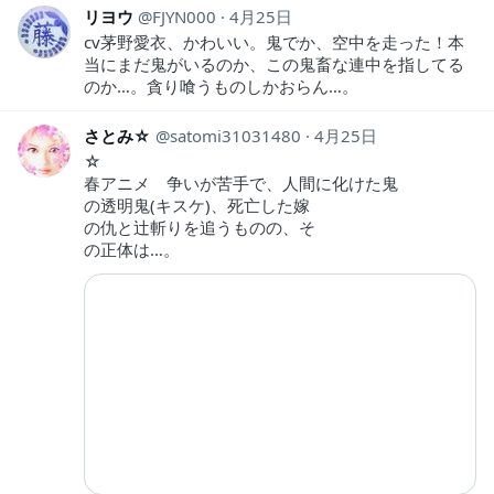
リヨウ
FJYN000
4月25日
cv茅野愛衣、かわいい。鬼でか、空中を走った！本
当にまだ鬼がいるのか、この鬼畜な連中を指してる
のか…。貪り喰うものしかおらん…。
さとみ☆
satomi31031480
4月25日
☆
春アニメ 争いが苦手で、人間に化けた鬼
の透明鬼(キスケ)、死亡した嫁
の仇と辻斬りを追うものの、そ
の正体は…。