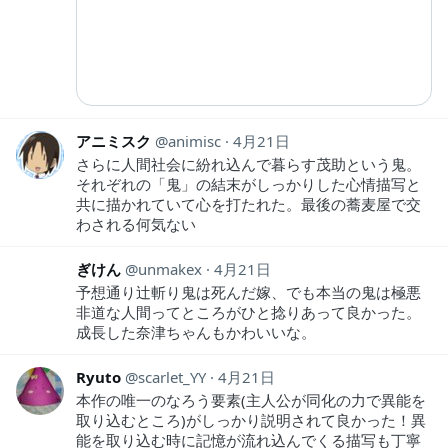
アニミスク
animisc
4月21日
さらに人間社会に紛れ込んで暮らす茂助という鬼。
それぞれの「鬼」の結末がしっかりした心情描写と
共に描かれていて心を打たれた。最後の蕎麦屋で交
わされる何気ない
ぎけん
unmakex
4月21日
予想通り辻斬り鬼は死んだ嫁、でも本当の鬼は極悪
非道な人間ってところがひと捻りあって良かった。
成長した奈津ちゃんもかわいいな。
Ryuto
scarlet_YY
4月21日
本作の唯一のなろう要素(主人公が同化の力で異能を
取り込むところ)がしっかり説明されて良かった！異
能を取り込む時に記憶が流れ込んでくる描写も丁寧