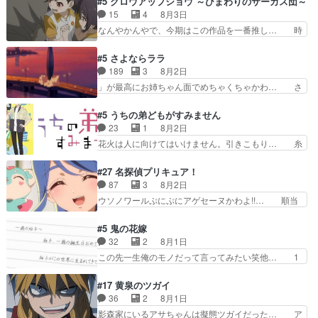
#5 グロウアップショウ ～ひまわりのサーカス団～
マン趣味ダダ漏れで好き… 期末試験が始まろうと
の関係に対して完全に「昔の女」とし… ルーシー
15
4
8月3日
しておりスピカは対策… 能力鑑定胸像タリスマン
にデレるルディが完全に親バカで微… サラとは会
なんやかんやで、今期はこの作品を一番推し… 時
氏容姿も評価してし…
ってほしいちゃんとした別れ方し… サラは未練0
給50円じゃ借金は減らない(^_^;サ… 葵ちゃん可
だと言っていたけど人の気持ち… 実は結構好きな
愛すぎるな楠木ともりちゃんのね… デフォルメさ
#5 さよならララ
キャラモヤモヤする別れ方だ… 役で出演させてい
れた表情が特に多かったのが印… 葵＆茜の回も良
189
3
8月2日
ただきました！よろしくお… 毎クールメインヒロ
きでした。あの証拠写真、ひ… 互いが互いのこと
」が最高にお姉ちゃん面でめちゃくちゃかわ… さ
インを好きになっちゃう…
を想っているのにすれ違っ… 第５話をｄアニメス
すがに割れた窓ガラスの弁償は求められた… 逡巡
トアで視聴しました。視… 葵ちゃんに〝瑞佳ちゃ
を振り切ってみんなに謝ったララの思い… 仕事に
#5 うちの弟どもがすみません
んと練習したい〟と言… 本当この作品は「キャ
馴染めない辺り観ていて苦しいところ… ララちゃ
23
1
8月2日
ラ」を活かすのがうま… みずかちゃんの介入で双
んの事情はもう少し皆に話して良い… ララと茉里
花火は人に向けてはいけません。引きこもり… 糸
子の仲にヒビが………
とで初のアルバイト。七転八倒し… 労働するプリ
はまだ柊の顔も見たことなかったっけ！1… って
ンセスえらい。プリンセスの精… アンデケン行っ
お名前を見たんだけどあの中村大樹さん… 糸ちゃ
#27 名探偵プリキュア！
てケーキ食べて、帰りにカメ… ララが働く事での
んカッケー、色んな意味でwゲームが… 姉から性
87
3
8月2日
てんやわんや。働いて大変… 地道に働き人と関わ
的興奮覚えてないよね？なんて言わ… テーマ：引
ウソノワールぷにぷにアゲセーヌかわよ!!… 順当
る日々の中に愛を見いだ…
きこもりの理由感想は、久しぶり… 元ゲーマーな
にマコトジュエルの争奪戦をやったと。… 記憶を
ので、はちゃめちゃ楽しく作業… 糸ちゃんと源く
取り戻し正式に探偵事務所で働き始め… ポワロ、
#5 鬼の花嫁
んの距離感おかしいね(*´… 糸と源ははよ好きお
元ネタを解説して原作に誘導するの… くれあさん
32
2
8月1日
うとると言わんかい！引… ショウくんと対等に話
の探偵としての初事件にしてちょ… ・急にクイズ
この先一生俺のモノだって言ってみたい笑他… 1
すためにゲームをする…
番組が始まったw・妖精ウソノ… るるかの助手だ
歳からの誕生日プレゼント………とは思っ… 玲夜
った？今回が初めての探偵活… 探偵じゃなかった
さん柚子に18年分の誕生日プレゼント… 柚子は
#17 黄泉のツガイ
の！？クレアさん探偵すぎ… 突然のポアロクイズ
鬼龍院家から初めて学校に通う事にな… プレゼン
36
2
8月1日
は草なんよ。んで、あん… 今回からついにくれあ
ト攻撃ヤバすぎるwwwヴァイオレ… 玲夜さまサ
影森家にいるアサちゃんは擬態ツガイだった… ア
が探偵事務所の仲間に…