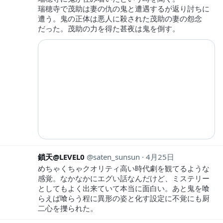
瑞穂寺で茂助は妻の仇の鬼と遭遇するが返り討ちに
遭う。鬼の正体は悪人に殺された茂助の妻の怨念
だった。茂助の力を得た甚夜は鬼を倒す。
鎖天@LEVEL0
saten_sunsun
4月25日
めちゃくちゃクオリティ高い時代劇を観てるような
感覚。なかなかにエグい話なんだけど、ミステリー
としてもよく出来ていて本当に面白い。あと鬼を喰
らえば喰らう程に異形の姿と化す設定に不覚にも厨
二心を擽られた。