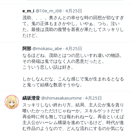
e_m_i
10e_m_i08
4月25日
茂助、、、。奥さんとの幸せな時の回想が切なすぎ
て。鬼の正体もまさかやし。いやぁ、つら。泣い
た。最後は茂助の復讐を甚夜が果たしてスッキリし
たけど。
阿部
mokasu_abe
4月25日
なるほどね、茂助とはつの悲しいすれ違いの物語。
その発端は鬼ではなく人の悪意だったと。
こういう悲しい話は好き。
しかしなんだな、こんな感じで鬼が生まれるとなる
と鬼って結構な数居そうやな。
縞坂澄音
shimasakasumine
4月25日
スッキリしない終わり方。結局、主人公が鬼を貪り
喰いたかっただけじゃねーか。スキルゲットだぜ！
再会時に何も無しでは報われねーな。再会といえば
主人公がハーレム構築を進めているけど、時代が進
む作品のようなので、どんな流れにするのか気にな