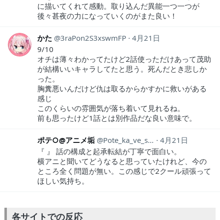
に描いてくれて感動。取り込んだ異能一つ一つが
後々甚夜の力になっていくのがまた良い！
かた
3raPon2S3xswmFP
4月21日
9/10
オチは薄々わかってたけど2話使っただけあって茂助
が結構いいキャラしてたと思う。死んだとき悲しか
った。
胸糞悪いんだけど仇は取るからかすかに救いがある
感じ
このくらいの雰囲気が落ち着いて見れるね。
前も思ったけど1話とは別作品だな良い意味で。
ポテ○@アニメ垢
Pote_ka_ve_sub
4月21日
『 』 話の構成と起承転結が丁寧で面白い。
横アニと聞いてどうなると思っていたけれど、今の
ところ全く問題が無い。この感じで2クール頑張って
ほしい気持ち。
各サイトでの反応