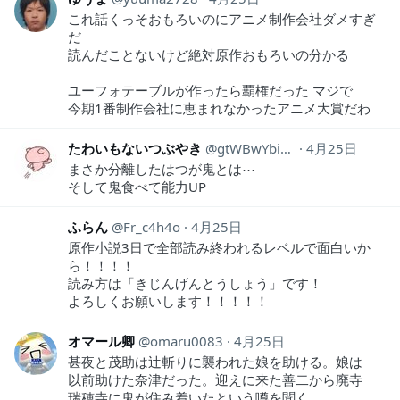
これ話くっそおもろいのにアニメ制作会社ダメすぎ
だ
読んだことないけど絶対原作おもろいの分かる
ユーフォテーブルが作ったら覇権だった マジで
今期1番制作会社に恵まれなかったアニメ大賞だわ
たわいもないつぶやき
gtWBwYbiTvaw4XR
4月25日
まさか分離したはつが鬼とは⋯
そして鬼食べて能力UP
ふらん
Fr_c4h4o
4月25日
原作小説3日で全部読み終われるレベルで面白いか
ら！！！！
読み方は「きじんげんとうしょう」です！
よろしくお願いします！！！！！
オマール卿
omaru0083
4月25日
甚夜と茂助は辻斬りに襲われた娘を助ける。娘は
以前助けた奈津だった。迎えに来た善二から廃寺
瑞穂寺に鬼が住み着いたという噂を聞く。