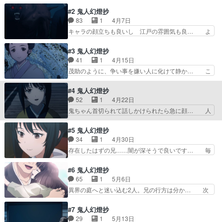
の甚太と妹の鈴音。妹に訳ありで生家を出… 凄す
原作ファンだけややっぱ… 犯人はこの中に…いな
ぎる！！！！！！！！！！！！！！！！… これか
#2 鬼人幻燈抄
さそうか？ 展開の予…
ら始まるメインの前日譚、エピソード… 甚太は白
83
1
4月7日
雪が好きだが、白雪がいつきひめと… ちょいちょ
キャラの顔立ちも良いし 江戸の雰囲気も良… よ
い画がヤバすぎて気になっちゃう… OP、いきな
くある恋愛ものと思ってたけど違うのね。… そう
り胸がキュウゥゥと締め付けら… 眠いまま見たの
いえばMBSでこの手の作品といえば、… 奈津は
#3 鬼人幻燈抄
で時代の流れに「…？まぁ声… 特に声優さんの演
顔も良いしかわいいな普通の作品だと… 1話は
41
1
4月15日
技が神がかってた。あとは… あとは何も言えな
「そうなるよなーっ、復讐の話でひた… 江戸編を
茂助のように、争い事を嫌い人に化けて静か… こ
い！いや嘘じゃないけどほ…
ワンクールで描き切るんだろうが楽… 今期アニメ
れ、次回に続くのか丁寧で良いと思います 人間の
少しづつ見てる。１時間で見事に… 前回が嘘のよ
味方をする鬼がいた。甚夜以外にも人… テンポ早
#4 鬼人幻燈抄
うにスッと入ってきた…単話完… 彼の決意と訣別
い葛野編が1話でまとまってるって… 意外な展開
52
1
4月22日
しかと見届けましたとはいえ… 人の念によって生
で面白いですよね。甚太と茂助が… ママならぬ、
鬼ちゃん首切られて話しかけられたら急に顔… 人
まれる鬼もあるんだ自分が…
ということは父か。あるいは乳… 最初から「もの
の罪が人を鬼にし人を傷つける。生き残る… 普通
のけ姫」に似てると言ってる… 善ニが良い人すぎ
に人間を殺めてしまっているのがめちゃ… 世界で
#5 鬼人幻燈抄
てフラグかとドキドキした… 鬼が出て人を襲う、
2番目にヒトを殺しているのはヒトな… 今期1番
34
1
4月30日
男は惨殺、女はさらう、… 前回から3年後、行き
内容複雑でヤバイアニメだよこんな… 奈津と3年
存在したはずの兄……闇が深そうで良いです… 毎
つけのそば屋で辻斬り…
（前々回）ぶりの再会と同時に辻… すんなり頭に
回楽しみにしてる！１話で疑問に思った事… 各エ
入ってこないから花飾りが印象… 茂助は妻の仇だ
ピソードの作り込みに対して、妹に迫る… この蕎
#6 鬼人幻燈抄
と思わしき鬼へ怒りのあまり… 辻斬りになった経
麦屋まだ出てくるんか。兄を誰も覚え… 上に兄が
65
1
5月6日
緯も、その結果愛していた… タイトル通りのクソ
いたっておかしくはないだろ。死ぬ… いやぁ安濃
異界の庭へと迷い込む2人。兄の行方は分か… 次
キャラ来ましたね最後 …
監督のOVA『妖魔』を思い出し… なるほど、ミウ
回以降で私のオススメはアニメ版初の余談… なん
ラ殿の兄はイジメでシカトさ… 武家の嫡男三浦直
かこう久々に『あ、そういう事！？』っ… 残り
#7 鬼人幻燈抄
次在衛はある奇妙な悩みを… これで喜ぶのなんて
10分怒涛の激アツ展開の応酬で腰抜か… 童女の
29
1
5月13日
原作ファンだけややっぱ… 犯人はこの中に…いな