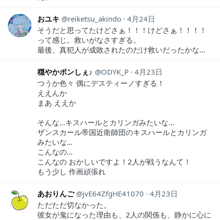
おユキ
reiketsu_akindo
4月24日
そうだと思ってたけどさぁ！！！けどさぁ！！！！
って感じ。救いがなさすぎる。
最後、真犯人が成敗されたのだけ救いだったかな…
穏やかポンしぇ♪
ODYK_P
4月23日
つうか色々 偶にデスティーノすぎる！
ええんか
まあ ええか
そんな…キスハールとカリンガみたいな…
ザンスカール帝国近衛師団のキスハールとカリンガ
みたいな…
こんなの…
こんなの おかしいですよ！2人が戦うなんて！
もう少し 作画頑張れ
あおりんご
jvE64ZfgHE41070
4月23日
ただただ切なかった。
彼女が鬼になった理由も、2人の関係も、静かに心に