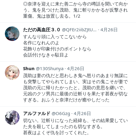
◎奈津を迎えに来た善二から寺の噂話を聞いて向か
う。鬼を見つけた茂助、鬼に斬りかかるが反撃され
重傷。鬼は放置し去る。1/2
ただの高血圧３.０
QFEr2iibZJtUD4x
4月26日
すんなり頭に入ってこないから
名作になれんのよ
花飾りが印象付けのポイントなら
会話付けなきゃ駄目よ
Shun
130Shunya
4月26日
茂助は妻の仇だと思わしき鬼へ怒りのあまり無謀に
も突撃してやられてしまい、実はその鬼こそが妻で
茂助の元に帰りたかったと。茂助の意思を継いで、
元凶のクソ男共に最後の辻斬りを果たす甚夜が切な
すぎる。おふうと奈津だけが癒やしだった
アルファルド
O6Gzg
4月26日
切ない。辻斬りになった経緯も、その結果愛してい
た夫を殺してしまったのも切なすぎる。
甚夜はよくぞ仇を討ってくれた。