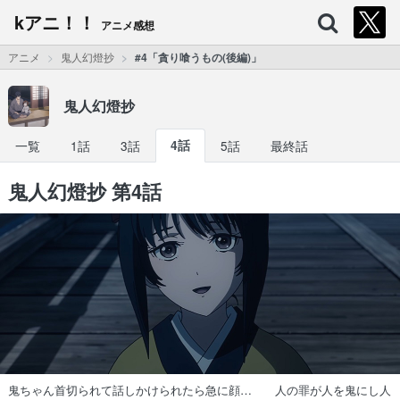
kアニ！！
アニメ感想
アニメ
鬼人幻燈抄
#4「貪り喰うもの(後編)」
鬼人幻燈抄
一覧
1話
3話
4話
5話
最終話
鬼人幻燈抄 第4話
鬼ちゃん首切られて話しかけられたら急に顔… 人の罪が人を鬼にし人