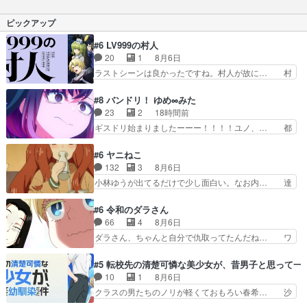
も温かい余韻が残る話で良かったです！… 無事に
いか(冷静)特にドラ… かろうじて作画の崩壊はお
朝顔が現代に戻って終わった最終回だ… りんご飴
ピックアップ
さえているので良…
伏線になってるのすげー磯部餅出て… 林檎飴天女
抄この話、凄いな。なんで甚夜は… 話が良すぎ
#6 LV999の村人
て、ここまでちゃんと見続けて来… 」なところが
20
1
8月6日
あるアニメは基本的に時間の流… アクションもい
ラストシーンは良かったですね。村人が故に… 村
いけど、心に響く作品ってい…
人のレベル上げは鬼モードフィンガーシリ… アリ
スと10年後に結婚の約束をした鏡ずっ… カジノ
#8 バンドリ！ ゆめ∞みた
スタッフ募集するも集まらない更に追… 王命でク
23
2
18時間前
ルルの監視をすることになったデビ… 最強の村
ギスドリ始まりましたーーー！！！！ユノ、… 都
人・鏡との出会いで少しは変わった… やはり何か
子さんがめっちゃ情緒不安定になってて怖… 超回
悲しい過去がありそうな。鏡のも… パルナの魔族
復を見守っていかないと、ですね！！み… 開幕聞
#6 ヤニねこ
への恨みは根深そうやね姫を舐… 新キャラが登場
き取りスタッフに定治いなかった？ま… ののちゃ
132
3
8月6日
早々変態扱いされてる件。タ… まだまだお元気そ
んのお手当てはお節介だったりする… ビオラの立
小林ゆうが出てるだけで少し面白い。なお内… 達
うなお声で……不意打ち過…
ち回り害悪すぎるお近づきの印が… ・律っちゃん
郎が獣人に◯◯◯される強制百合を期待し… ヒグ
明るくなったね♪・メンバーの… 一難去ってまた
マドンってなんなん！？人見知りっぽい… なんな
#6 令和のダラさん
一難、律がビオラの呪縛から… 「私はあなたが嫌
ら下ネタ0じゃなかったかこんな回が… 他のエピ
66
4
8月6日
いなんです」「バンドやめ… 何が起きているの
ソードに対してマイルドな回だった… 今回はだい
ダラさん、ちゃんと自分で仇取ってたんだね… ワ
か！？次週、みゅーたいぷ…
ぶある程度抑えてる？w感じな気… アルねこ、そ
イが必死でケロロじゃないのよケロロじゃ… ロボ
うはならんやろ映画のワンシー… さっきまで生き
ットに憧れてビーム撃ちたいと…そうい… 余りに
#5 転校先の清楚可憐な美少女が、昔男子と思って一
ていたゴキブリ死んでるGP… アルねこ危険です
も凄惨なダラさんの過去ダラさんの６… 過去編は
10
1
8月6日
よね。健康的な面で··江… 酔い潰れ行き着いた江
これで一区切りかなギャグも面白い… ガンガガン
クラスの男たちのノリが軽くておもろい春希… 沙
ノ島で、朝日を眺めな…
♪薫がなんかしっかり歌ってロマ… 姉巫女の誤
紀は隼人への片思いを拗らせているタイプ… みな