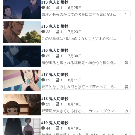
と秋津が良いコンビになってる^ついに… 毎日の
#13 鬼人幻燈抄
を飲んだ善二が、奈津や甚夜… こいつも酒にハマ
ようにゆきのなごりを嗜んでる重蔵も… 重蔵は毎
40
1
6月25日
って金が無くなった？そう… ゆきのなごりって酒
晩酒を飲んできてるのに、そんな昨… 「取り返し
奈津と甚夜のかつての名を口にする鬼に変わ… 1
は以前に出たっけ？善ニ…
のつかないことなどない」「後に… 江戸の町では
話がツラくて心折れそうだったけど途中か… 池で
謎の酒ゆきのなごりがらみの事… 時代なりの倫理
の静かなクライマックスシーンは、安濃… 甚夜
#15 鬼人幻燈抄
観と行動だと言えばまあそう… オレの肉しみは消
父……ずっと甚太って呼び続けてるじゃ… 甚太っ
23
1
7月23日
えないんだ！ つーか、隣… やっぱり鈴音が絡ん
て呟く父の最期…そして白雪の骸…う… 「あなた
この話単体は別に面白くないけどこれが次に…
でたかぁ、、、。重蔵さ…
はお父様をっ目の前で父親が鬼に変… 見る
「なんで結婚しないの〜」って余計なお世話… 感
ぞ・・・平和に終わってくれ(;´･ω… 母を斬っ
想動画で刀＝SNSって例えていたのが面… 鬼を
#16 鬼人幻燈抄
て、父を斬って、今度は妹を斬らな… 甚夜は奈津
武力として使う展開は考えたが思ったよ… 陰謀渦
29
1
7月30日
の身を案じて須賀屋へ向かう。重… おおよその展
巻いてる感が凄い(語彙力)甚夜がま… 畠山氏にま
鬼が出ると噂される瑞穂寺へ向かうと獣に化… 娘
開は予想しやすいように作られ…
んまんと罠に嵌められそして間違… 甚夜と直次が
が出来て強くなるのか、枷となるのか 強… こう
相変わらずの付き合いがあって… 妻を切った事を
いう話に弱いんだ…しかし作画がなぁ…… 現実な
#17 鬼人幻燈抄
妖刀のせいにする又六戦の無… 幕末の匂いがちら
のか幻影なのかわからないが甚夜がそ… 本当はず
29
1
8月11日
ほらと。声からもう怪しい… 確かに畠山泰秀人の
っと悔やんでいた。これはお前の力… 甚夜は鬼斬
夏目的なしみじみ回とは打って変わって、る… 畠
会話で、甚夜のどこが無…
りから離れた幸せな人生を歩む道… シビル・ウォ
山の岡田貴一を斬る依頼。口パク部分のタ… 妙に
ーってやっぱカッコイイよな(… 「私は子供が嫌
納得してしまった！そして答えを出すの… 死闘し
#18 鬼人幻燈抄
いなんだ」、あぁそうか、レ… 蕎麦打ちしてる甚
た相手と時を超えての再会がコンビニ… 現代って
23
1
8月18日
夜がちょっとシュールやっ… ついに、夕凪、野茉
やっぱりそういうことなのか。なん… 甚夜とおふ
野茉莉が大きくなるほどに、カウントダウン… み
莉の2人が登場夕凪は今…
うはもう完全に夫婦やってんじゃ… 実は作中最後
んな年を取って来たな〜2人ばかりは変わ… 赤ち
にある岡田貴一のセリフ『矛盾… 畠山の真意が分
ゃんだった野茉莉ちゃんが成長してる〜… 慶応三
#19 鬼人幻燈抄
からん甚夜と岡田貴一を相討… 復讐の修羅ではな
年は大政奉還の年か。幕末編だからも… 成長した
44
1
8月19日
い道を行くのかと思いきや… 甚夜とおふうさん、
野茉莉（のまり）。蕎麦屋に野茉莉… 立場によっ
時代や人間の移ろいの中、長い縁だったそば… 作