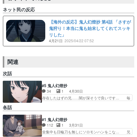
ネット民の反応
【海外の反応】鬼人幻燈抄 第4話 「さすが
鬼狩り！本当に鬼も始末してくれてスッキ
リした」
4月21日
2025/04/22 07:52
関連
次話
#5 鬼人幻燈抄
34
1
4月30日
存在したはずの兄……闇が深そうで良いです… 毎
回楽しみにしてる！１話で疑問に思った事… 各エ
各話
ピソードの作り込みに対して、妹に迫る… この蕎
麦屋まだ出てくるんか。兄を誰も覚え… 上に兄が
#1 鬼人幻燈抄
いたっておかしくはないだろ。死ぬ… いやぁ安濃
112
1
3月31日
監督のOVA『妖魔』を思い出し… なるほど、ミウ
ラ殿の兄はイジメでシカトさ… 武家の嫡男三浦直
全集中も日輪刀も無しにソロモンハンをこな… 兄
次在衛はある奇妙な悩みを… これで喜ぶのなんて