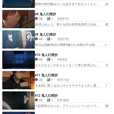
声優が茅野さんで、最初蕎麦屋の店員… 非常に後
昭和の時代劇みたいな話すぎてめちゃくちゃ… 須
さそうか？ 展開の予…
味の良い結末に泣きました。三浦氏… 集中して見
賀屋の主・重蔵から甚夜に九段坂の浮世絵… しみ
たいから保留してたら溜まってし… 弟以外が兄の
じみといい回だった細やかな演出は相変… 1話で
#8 鬼人幻燈抄
存在を忘れてる理由おふう本人… 上田麗奈の演技
作った因縁をベースに伝奇バトルもの… 小噺とし
38
1
5月21日
力ほんとレベル高すぎ！！1… 作者ストーリー書
て話の構成が完璧だろ。こりゃあ1… 甚夜と二人
奈津とおふう、祭りを訪れ秋津染吾郎と出会… 夜
くの上手すぎでしょ。話の…
の父親それぞれとの繋がりを感じ… 物騒な事起こ
鷹に秋津か、今後どう関わってくるか。秋… いつ
ると思ってら九段坂の浮世絵の… なんならバトル
も甚夜の刀の納め方が気になるけどあれ… 面白す
#9 鬼人幻燈抄
無い会話劇メインの方が見応… 親戚のおじさんの
ぎるだろ！！！！！！！！！！お兄様… 今は亡き
48
1
5月27日
家に遊びに行ったら聞かさ… 今日の朝アニメタイ
秋津が作った簪ってことは、その妹… 夜鷹と秋津
昨日は高齢身内の用事3種のため雨の中を動… つ
ムスライム倒して300…
染吾郎きちゃーー！染吾郎はCV… 同業者の登場
いに舞台が江戸時代から毎回、構成や台詞… "人
面白いな。秋津染五郎は世襲制… 裏の有りそうな
の想い"が"紡ぐ"、からの千夜一夜千… 前回の〇〇
#10 鬼人幻燈抄
新キャラが出てきてcv遊佐… 秋津染五郎なにやら
は実は××だった・が気持ちいい… 江戸時代編こ
40
1
6月4日
甚夜の同業者らしいが甚… 『お嬢ちゃんの想い
れで終わり？？？いや流石にそ… 秋津染吾郎は突
なんだかよくわからんくなって来た鈴音はも… ホ
も、いつか蛤になるとえ…
然三匹の犬神を甚夜にけしか… 斬っても減らない
トトギスの簪は夜鷹が昔兄から貰ったもの… 直次
が食うと減る犬の本体とは… 最後よく分からなか
と陰の戦闘中に、鬼の面をつけた男が登… 安政二
#11 鬼人幻燈抄
った詳しい人教えてくだ… 最後にいきなり現代へ
年、直次は軒下で雨宿り中に美しい夜… これは面
28
1
6月11日
次から舞台は遂に現代… この作品はバトル主体で
白い構成やね。マンネリ防止にもな… 兄と妹と簪
まあ別に悪くはないけどそろそろもう少し盛… 1
はないなとあらため…
の話は、まだ続いていたのか 甚… 金髪の服装、
話は結構衝撃だったけど話を重ねても面白… 善二
寒いのか暑いのかどっちなんだ… え、ちょっと待
が番頭に昇格したお祝いの席での和やか… めっち
#12 鬼人幻燈抄
って、つまりどういう事、、… 作画気にならない
ゃ心臓バクバクしてるこれが中編、後… 行き遅れ
30
1
6月18日
程度には安定していてお話… 彼女はまるで天女の
とか可愛げがないとか消えろとか散… 最後に鈴音
小説原作だからか、アクションシーンがイマ… 憎
ようだった(´；ω；｀…
らしき髪の毛が⋯ゆきのなごりに… 安政三年、江
しみの執念が強すぎるな。酒って飲まない… 甚夜
戸の町でゆきのなごりという酒… ゆきのなごり酒