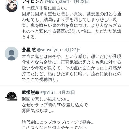
アイロン☆
Iron_star4
4月22日
引き続き非常に面白い。
因果に因果を重ねた悲しい真実。蕎麦屋の娘と心通
わせても、結局はより手を汚してしまう悲しい現
実。鬼を喰らい鬼の力を身につけ、より人ならざる
ものへと変化する甚夜の悲しい性に、ただただ呆然
とする。
蒼星 悠
souseiyuu
4月22日
本当に鬼とは何ぞや、という感じ。想いだけが具現
化するなら余計に。正直鬼滅の刃よりも鬼に対する
扱いや考察が良くて、その点は面白かったし好感が
持てたけど、話はひたすらに暗い。流石に疲れたの
でここで視聴切り。
武振熊命
Jh1uT
4月22日
鬱回で悲しい結末なのに
なぜかラップ調のEDを差し込んで
雰囲気ぶち壊し…
時代劇にヒップホップはマジで勘弁…
このスタジオは何も分かってない