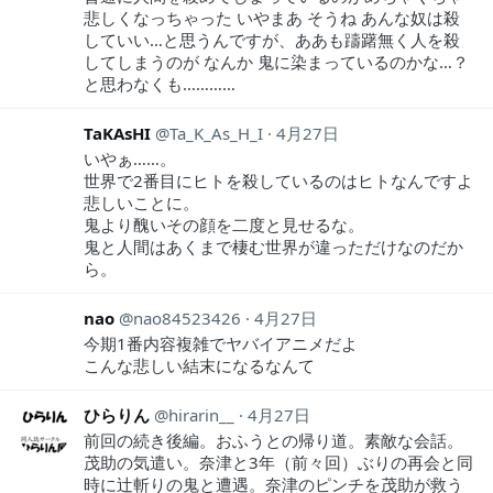
悲しくなっちゃった いやまあ そうね あんな奴は殺
していい…と思うんですが、ああも躊躇無く人を殺
してしまうのが なんか 鬼に染まっているのかな…？
と思わなくも…………
TaKAsHI
Ta_K_As_H_I
4月27日
いやぁ……。
世界で2番目にヒトを殺しているのはヒトなんですよ
悲しいことに。
鬼より醜いその顔を二度と見せるな。
鬼と人間はあくまで棲む世界が違っただけなのだか
ら。
nao
nao84523426
4月27日
今期1番内容複雑でヤバイアニメだよ
こんな悲しい結末になるなんて
ひらりん
hirarin__
4月27日
前回の続き後編。おふうとの帰り道。素敵な会話。
茂助の気遣い。奈津と3年（前々回）ぶりの再会と同
時に辻斬りの鬼と遭遇。奈津のピンチを茂助が救う