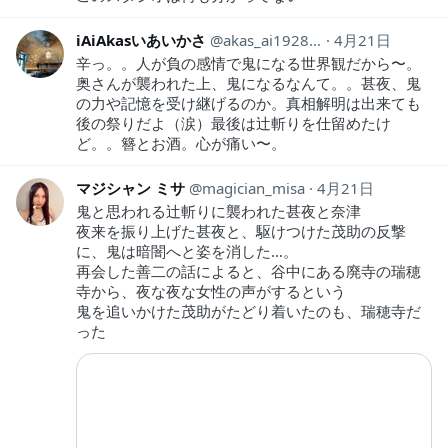
iAiAkasいあいかさ
akas_ai19281118
4月21日
辛っ。。人が負の感情で鬼になる世界観だから〜。
奥さんが襲われた上、鬼になるなんて。。甚夜、鬼
の力や記憶を受け継げるのか。真相解明は出来ても
後の祭りだよ（涙）最後は辻斬りを仕留めたけ
ど。。簪とお酒。心が痛い〜。
マジシャン ミサ
magician_misa
4月21日
鬼と思われる辻斬りに襲われた甚夜と奈津
夜来を振り上げた甚夜と、駆けつけた茂助の反撃
に、鬼は暗闇へと姿を消した…。
再会した善二の話によると、谷中にある廃寺の瑞穂
寺から、夜な夜な女性の声がするという
鬼を追いかけた茂助がたどり着いたのも、瑞穂寺だ
った