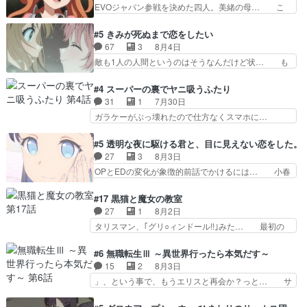
ろかタイトル通り麦茶の出涸らしぐ… 第５話を
EVOジャパン参戦を決めた四人。美緒の母… こ
ストの母親の気持…
ABEMAで視聴しました。視聴に… 復讐に燃える
の作品に唯一足りないと思ってた(無くて… 見た
吸血鬼兄弟の弟ですいいキャラ… クリスタ皇女
目は気品溢れてるのに中身は…美緒ママ… テー
#5 きみが死ぬまで恋をしたい
が“萌え”なのでこの娘が皇帝… ウサギ好きそうな
マ：格ゲー大会に行くには？感想は、美… 大会を
67
3
8月4日
王女殿下がかわいい。幼馴… ついに始まった狩猟
前に格ゲー熱が高まる一方、百合の本… 東京で開
敵も1人の人間というのはそうなんだけど状… も
祭。エルナの活躍で上位…
催される格ゲー大会に参加すること… Japanに向
う着れないからってどういう意味だろうな… ミミ
けて外泊届にサインをもらっ… 長崎から大会のた
を人間に戻して欲しいでも自分達が代わ… ご視聴
#4 スーパーの裏でヤニ吸うふたり
めに東京へ!/でも観光よ… 旅の支度全部やってく
ありがとうございました見るたびに切… 誰かと思
31
1
7月30日
れる先輩、なんだかん… 第５話をｄアニメストア
ったらちゅー先輩か。しれっと相方… 第５話感
ガラケーがぶっ壊れたので仕方なくスマホに…
で視聴しました。視…
想：コ□した相手にも家族や…､戦… つらい回
佐々木さんとは同い年くらいに思ってたけど… や
だ……つらすぎる……。エスタ先輩… 今週のシー
はり出オチ感が否めず、エピソードの打率… 田山
#5 透明な夜に駆ける君と、目に見えない恋をした。
ナとミミも可愛かった2人の関係… 確かに相手に
さんが佐々木さんに沼っていく…こんな… 佐々木
27
3
8月3日
も家族や大切な人はいるけど、… 白シャツが作業
さん、腕フェチなんですね笑最近まじ… 佐々木が
OPとEDの変化が象徴的前話でかけるには… 小春
着みたいなもんなんですかね…
ガラケーからスマホに変えるって、… もうドラマ
の透明なモヤのかかった世界。どんな女… そう
版孤独のグルメファンコンテンツ… 「お腹冷えち
か、こんな風に見えてるのかぁ。かける… 完全な
#17 黒猫と魔女の教室
ゃわない？佐々木さんの優しさ… 先行で見た時よ
両片思いになりましたねぇ…OPとE… 余計な物
27
1
8月2日
り2人のやり取りに癒しを感… ABEMA版の7〜8
は描かず白く靄がかった小春ちゃん… 光も感じな
タリスマン、｢グリ○ィンドール!!｣みた… 最初の
話佐々木が実年齢以上…
い完全な盲目なんやね…おめかし… 母役に能登さ
障害ゴーレムを全員で力を合わせて倒… アリアは
んって禁じ手使ってきたー！E… 今回は小春視点
ホントスピカが大好きだよね。ツン… 一等級ポテ
#6 無職転生Ⅲ ～異世界行ったら本気だす～
も描かれていて良かった本当… 股に海豚を挟み水
ンシャルのアリアちゃん可愛くて… そういや、ア
15
2
8月3日
上バスでの会話を反芻…恋… OPEDとも無人バー
リアは能力は最上級のくせに、… とうとうアリア
」、という事で、もうエリスと再会か？っと… サ
ジョンから主人公２人…
と直接競う場がきたこれまで… 毎度ながらのスピ
ラの再登場によってルーデウスの成長が確… 人間
カの顔面芸推しのハナちゃ… クソレビュータリス
関係の清算が粛々と進められているサラ… サラと