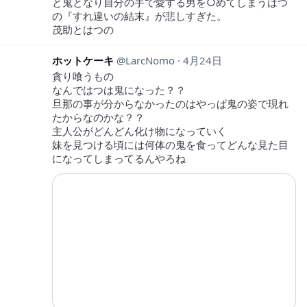
と鬼となり自分の手で愛する男を○めてしまうはつ
の『すれ違いの結末』が悲しすぎた。
茂助とはつの
ホットケーキ
LarcNomo
4月24日
貪り喰うもの
なんではつは鬼になった？？
旦那の事が分からなかったのはやっぱ鬼の姿で現れ
たからなのかな？？
主人公がどんどん化け物になっていく
妹を見つける頃には何体の鬼を食ってどんな見た目
になってしまってるんやろね