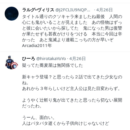
ラルグ•ヴィリス
J2FCLIU9NQPHgDb
4月26日
タイトル通りのクソキャラ来ましたね最後 人間の
心にも鬼がいることが見えました あの怪物はずっ
と彼に会いたいから探してた 鬼になった男は復讐
が果たせずも甚夜がけりをつける 本当に今回は辛
かった あと鬼滅より連載こっちの方が早いぞ
Arcadia2011年
ひーろ
hirotakaYoYo
4月26日
疑ってた蕎麦屋は無関係でした
新キャラ登場？と思ったら２話で出てきた少女なの
ね。
あれから３年らしいけど主人公は見た目変わらず。
ようやく辻斬り鬼が出てきたと思ったら切ない展開
だったわ。
うーん、面白い。
人はバタバタ逝くから子供向けじゃないけど