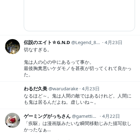
伝説のエイト☆G.N.D
Legend_8_GND
4月23日
切なすぎる。
鬼は人の心の中にあるって事か。
最後胸糞悪いケダモノを甚夜が切ってくれて良かっ
た。
わるだ久美
warudarake
4月23日
なるほど～。鬼は人間の敵ではあるけれど。人間に
も鬼は居るんだよね。虚しいね～。
ゲーミングがっちさん
gamettiSan
4月22日
「疾駆」は漫画版みたいな瞬間移動じみた描写欲し
かったなぁ…