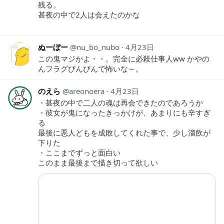
残る。
甚夜の中で2人は会えたのかな
ぬーぼー
nu_bo_nubo
4月23日
この鬼マジかよ・・。完全に必殺仕事人ww かやの
んフラグびんびんで怖いな～。
のえら
areonoera
4月23日
・甚夜の中で二人の魂は再会できたのであろうか
・彼女が鬼になったきっかけが、あまりにも辛すぎ
る
最後に悪人どもを成敗してくれた事で、少し溜飲が
下りた
・ここまでずっと面白い
このまま最後まで描き切って欲しい