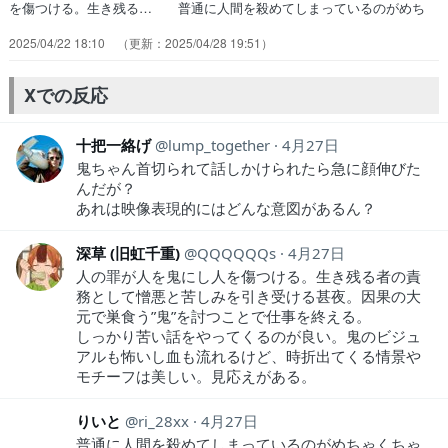
を傷つける。生き残る… 普通に人間を殺めてしまっているのがめち
ゃ… 世界で2番目にヒトを殺しているのはヒトな… 今期1番内容複
2025/04/22 18:10
2025/04/28 19:51
雑でヤバイアニメだよこんな… 奈津と3年（前々回）ぶりの再会と同
時に辻… すんなり頭に入ってこないから花飾りが印象… 茂助は妻
の仇だと思わしき鬼へ怒りのあまり… 辻斬りになった経緯も、その結
Xでの反応
果愛していた… タイトル通りのクソキャラ来ましたね最後 …
十把一絡げ
lump_together
4月27日
鬼ちゃん首切られて話しかけられたら急に顔伸びた
んだが？
あれは映像表現的にはどんな意図があるん？
深草 (旧虹千重)
QQQQQQs
4月27日
人の罪が人を鬼にし人を傷つける。生き残る者の責
務として憎悪と苦しみを引き受ける甚夜。因果の大
元で巣食う”鬼”を討つことで仕事を終える。
しっかり苦い話をやってくるのが良い。鬼のビジュ
アルも怖いし血も流れるけど、時折出てくる情景や
モチーフは美しい。見応えがある。
りいと
ri_28xx
4月27日
普通に人間を殺めてしまっているのがめちゃくちゃ