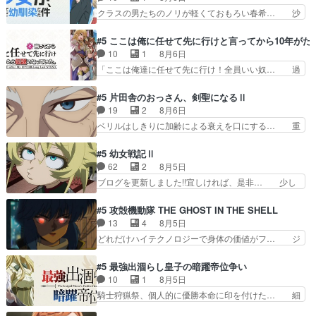
よね。健康的な面で··江… 酔い潰れ行き着いた江
これで一区切りかなギャグも面白い… ガンガガン
クラスの男たちのノリが軽くておもろい春希… 沙
ノ島で、朝日を眺めな…
♪薫がなんかしっかり歌ってロマ… 姉巫女の誤
紀は隼人への片思いを拗らせているタイプ… みな
算、クソみたいな嫉妬の末路よ。… 私、そんなに
もちゃんが透けブラしててびっくりして… レベル
#5 ここは俺に任せて先に行けと言ってから10年が
日頃からガンガン言うてないで… このアニメはど
のキャラが登場。相変わらず顔や体の… 隼人が春
10
1
8月6日
こに行くのだろう、面白すぎ… 姉のした事はただ
希の級友を巻き込んだイジりに動じ… 第５話を
「ここは俺達に任せて先に行け！全員いい奴… 過
単に一族を絶滅させただけ…
U-NEXTで視聴しました。視聴… ラブコメで天然
去、あとを託したロックが今、2人にあと… 木下
ジゴロというかナチュラルヒ… みなもと仲良く話
鈴奈（@0suzuna0）が【マリー… 村ごと乗っ取
#5 片田舎のおっさん、剣聖になるⅡ
す隼人を見てなぜか不安に… 無理なダイエットは
られてたら流石に気付かないか… 《漫画版少し読
19
2
8月6日
禁物だけど、なかなか結… 「これからもお手入
んだことある》エリックとゴ… ロックは敵に容赦
ベリルはしきりに加齢による衰えを口にする… 重
れ、がんばりゅ」ありが…
無くブスっといくから気持… 勇者パーティー再結
ねた歳のせいにしていた限界を超えて命の… いい
成して先にいけで激アツ… 爆縮、幻覚、主人公結
んじゃないですか。魔物の群を発見した… アマプ
#5 幼女戦記Ⅱ
構エグいことするよな… ねぇ猫耳ガール、敵の根
ラにて視聴終わり！サーベルボア討伐… を言い訳
62
2
8月5日
城に乗り込む事を同… 世もや替えが利くと復活P
にしたくないものですねwボア狩り… 先生として
ブログを更新しました!!宜しければ、是非… 少し
とは？！もう来週…
のベリルが好きだけど、今回みた… 4人だけでサ
でもマシな負け方を選んだゼートゥーア… ゼート
ーベルボアを狩りに行く。野営… ・実家周辺でサ
ゥーアの唯一の手駒が強すぎる笑あお… 私にとっ
#5 攻殻機動隊 THE GHOST IN THE SHELL
ーベルボアが暴れてると聞い… ちょっと年齢の事
て完全にご褒美回ゼー様の葉巻シー… やはりター
13
4
8月5日
を言いすぎとゆーか言い訳… ベリルの母もやはり
ニャが後方指揮だと展開に迫力が… “貧乏籤百連
どれだけハイテクノロジーで身体の価値がフ… ジ
只者じゃなかったかベリ…
無料ガチャ”100連でも1回… 2期入ってから地味
ャミングも伏線になるかと思った回想シー… フチ
だよね。ただでさえ幼女… 「餌になってもらわね
コマだいぶ理性持ち始めた。この世界の… 原作読
#5 最強出涸らし皇子の暗躍帝位争い
ばならぬ」って言葉に… ゼートゥーア左遷によっ
んだのもう何年も前なのに、覚えてる… コイルの
10
1
8月5日
て参謀本部の連携が… 緊張感ある戦闘描写とギャ
汚職を突き止めるべくバトーの指導… やまとん1
騎士狩猟祭、個人的に優勝本命に印を付けた… 細
グ今週の『有能な…
号はどこの部分で使うのだろう？… 日本とロシア
かい設定を考えるのが面倒な時は古代魔法… エル
が絡む政治の話かつ色々な用語… 第５話を