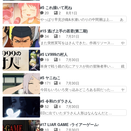
くろ首さんも油舐めてなかった？白雪碧さ… 今日
叉)が凄いのではなく客が凄い… 田楽と猿楽の獅
も1日お疲れ様でした～───昨晩～今… 幼女に拾
#5 これ描いて死ね
子舞勝負。鬼夜叉は猫の動き… 登場人物の我が強
われたお市ちゃんの恩返し。化け猫… 役にて出演
20
2
8月1日
い。新しい獅子舞に拘って… 第５話を
させていただきました。ジョアン… トイ・ストー
やっぱり早見沙織&水瀬いのりの中間層は上… あ
primevideoで視聴しまし…
リーみたいな始まり。流石に除… 猫相手になんで
れ光って漫研入ることになってたんだっけ… 登場
そんなに…と思ったらそうい… いつもと違って少
人物が増えてわいわいしたところが好き… 初コミ
#15 逃げ上手の若君(第二期)
し良い話化け猫は油が好物… 今回はあかやし1体
ティアで２０冊刷りは妥当だよね。俺… 藤森さん
34
1
7月31日
のみで15分。金持ちの… 今更だけど霊が性行為
のママ向けの漫画で、また涙腺が⋯… 〜漫画に
また突然実写をはさんできた。作画リソース… や
で祓えることは何とな…
「想い」をこめよう｣娘に漫画であ… 何回この作
るべきことが逃げる事と分かると水を得た… 30
品に泣かされるのだろう。光が藤… ホテル泊まっ
歳まで童貞だと魔法使いになれるという… こっち
#5 LV999の村人
てコミティアっていいなあ。同… コミティア参加
の諏訪の三大将もまたクセが強いw色… 頼重が完
19
1
7月30日
のしおりを徹夜で作る先生(… お母さん、娘にあ
全にブレーンだよね毎回敵キャラが… 弧次郎「欲
単身で戦う鏡の元にアリスが街の冒険者率い… 鏡
んな漫画描かれたら泣いち…
を我慢して強くなれるなら大飯食… 変化球な演出
浩二はゲーム世界に飲み込まれた転生者と… みん
も交えながらの状況説明が本当… LOで参加させ
なががんばってくれたアリスの父ちゃん… 成長限
#5 ヤニねこ
ていただきました！最終的に… この高らかなDT
界が999である村人と定めた上位存… 大規模バト
171
4
7月30日
宣言、合田一人に通じるも… この作品は近年稀に
ルシーンなのに会話してばっかり… やっぱり勇者
今回もいろいろ突っ込みどころある回だった… ヤ
見るおっさんキャラの充…
より強かったか笑統率力LV9… 普通の人間の親子
クのクワガタ取りの話が尋常じゃない雰囲… 妹子
やーん総務課長と娘の女子… これがこの世界の仕
ちゃんの恋愛話をしたり、タバコを生産… ここう
#5 令和のダラさん
組みか‥Lv200帯の… そのために役割を超越する
っすら思ったことズバリ言ってくれて… おかし
52
4
7月30日
者の出現させるた… アリスのお陰で他の勇者達も
い、さわやかだ 世話好きの陰に支配… ヤクねこ
EDに出ていたダラさん人形はなんなんだと…
共闘してくれ魔…
のクワガタ取りの話見て切なくなっ… 普段は選別
『ダラさんと呼ぶ者が生まれた日』をダラさ… 陰
された4～600レスを2,30… 隠し方が密売人のそ
惨な過去がきっちり現代に継承されている… ダラ
#17 LIAR GAME -ライアーゲーム-
れww唐突な作画力の正… なんか今日はかなり一
さんと姉弟の母との出会いの話やはりダ… ダラさ
10
1
7月30日