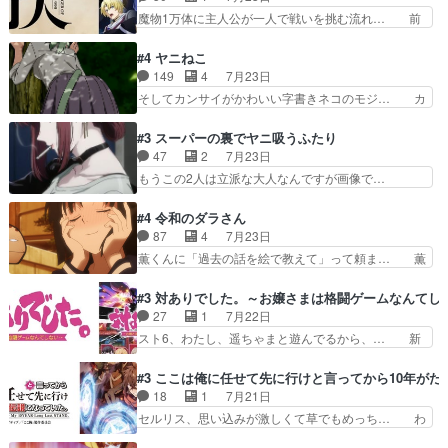
（AkariHIGASHIYAM… こんなに可憐で可愛い泣
王国ホーバン領を訪れたアーク一行… 1期に引き
魔物1万体に主人公が一人で戦いを挑む流れ… 前
き虫メイドが僅か3…
続き２期にも出演させていただけ… 1期の頃から
半は魔族へ恨みを持つだろうパルナの強い… 両親
思ってたんだけどヒロインのエ… 依頼を受けて問
を魔物と人間に殺された鏡の生い立ち。… 勇者た
#4 ヤニねこ
題解決特筆する事は無いが、… 今週もありがとう
ちを信じてアリスを預ける、鏡を信じ… 勇者パー
149
4
7月23日
ございます耳がヒクヒクな… 時計台に登ってるの
ティが仲間になった！？会話が通じ… 鏡の過去、
そしてカンサイがかわいい字書きネコのモジ… カ
見ると挟まれないか心配…
辛すぎて胸が苦しくなりました…… 最初、勇者パ
ンサイねこさん、魅力的な姿と表情が可愛… お前
ーティは対話すら拒んでいたが… ちょ、またタカ
は『ちんこ』によってリミッターが外れ… 今回は
#3 スーパーの裏でヤニ吸うふたり
コちゃんの性別が間違えられ… 鏡の両親がモンス
汚い要素あまりなく普通にギャグアニ… あとアイ
47
2
7月23日
ターと人間にそれぞれ命を… 胸が苦しくなるほど
キャッチが釈迦だったの本当に最高… まー、今回
もうこの2人は立派な大人なんですが画像で…
鏡くんの過去がとても残…
もコンプライアンス違反にどこま… 達郎のオチに
色々と察して見守る店長さすがです。そして… こ
は笑った慣れてくるとオチの出… 「君が下品なア
こ叡智でセクシー！ミストふっかけて嗅ぎ… あい
#4 令和のダラさん
ニメが好きでも大丈夫だよ」… あんな事こんな事
かわらず山田さんと田山さんが同一人物… 今さら
87
4
7月23日
いっぱいさせられちゃうこ… 妹ネコちゃんのバー
だけどずとまよのOP合ってるね。首… 佐々木と
薫くんに「過去の話を絵で教えて」って頼ま… 薫
ガーにタバコ入ってるの…
田山さんにロマンスの香りが漂って… 佐々木さん
にとってダラさんはもう一人の…おっぱい… 遂に
と田山さんのやり取り見てるこっ… 二人の関係が
シリアス展開になるかと思ったら全然そ… 薫が通
#3 対ありでした。～お嬢さまは格闘ゲームなんてし
「ただのヤニ仲間」から「ちゃ… 田山から消臭ミ
うは応神町立応神北小学校一方、日向… 思ったの
27
1
7月22日
ストを戴いてお礼返しをして… からかったつもり
と違う刺客出てきたwwただ関西弁… とエピソー
スト6、わたし、遥ちゃまと遊んでるから、… 新
なのに、思いもよらない佐…
ドの進みにおどろくけど、気持ち… ①作文の定番
しく先輩キャラが対戦相手として増えたこ… ま
「将来の夢」地元志向が強くな… さすがにてこ入
ぁ、こんな都合よく格ゲー女子が集まるか… 規律
#3 ここは俺に任せて先に行けと言ってから10年が
れしてきた。ミステリアスな… 弟くんから昔の話
違反は許さない人かと負けず嫌いの可愛… 何かに
18
1
7月21日
を絵に描いて！と言われた… 神をも恐れぬ姉弟と
一生懸命になっている女の子はかわい… 先の一件
セルリス、思い込みが激しくて草でもめっち… わ
ダラさんのコメディかと…
で綾と美緒は親しくなる。厳しい寮… 体育会系み
ーい、可愛い男の子キャラが出て来た～♪… 隠し
たいな点呼が行われるお嬢様学校… ３話、このタ