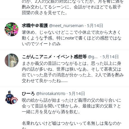
のが、2人の父親の対比になってたか。月を肴に酒を
酌み交わしてるシーンに、会話がそれほどでも親子
団欒の良さを見せてた。
求職中＠看護
neet_nurseman
5月14日
箸休め、じゃないけどここで小休止で次から大きく
動くような予感。特にnoteで書くほどの感想ではな
いのでツイートのみ
こがんこアニメ・イベント感想等
ganko_thought44
5月14日
まさか義父の昔話につながるとは。思った以上に身
内の話が多いね、世界は狭いなあ。そして甚夜父は
出ていった息子の消息が分かった上、2人で酒を酌み
交わせて良かったね……
ひーろ
hirotakaYoYo
5月14日
呪の絵から話が始まったけど義理の父の知り合いに
会って昔話を聞いて懐かしみ、最後は実の父親？と
一緒に月を見ながら酒を飲む。
名乗れないけど嘘はつかないって名無しは鬼なのか
な。