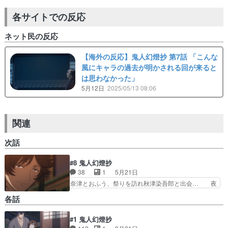
各サイトでの反応
ネット民の反応
【海外の反応】鬼人幻燈抄 第7話 「こんな
風にキャラの過去が明かされる回が来ると
は思わなかった」
5月12日
2025/05/13 08:06
関連
次話
#8 鬼人幻燈抄
38
1
5月21日
奈津とおふう、祭りを訪れ秋津染吾郎と出会… 夜
鷹に秋津か、今後どう関わってくるか。秋… いつ
各話
も甚夜の刀の納め方が気になるけどあれ… 面白す
ぎるだろ！！！！！！！！！！お兄様… 今は亡き
#1 鬼人幻燈抄
秋津が作った簪ってことは、その妹… 夜鷹と秋津