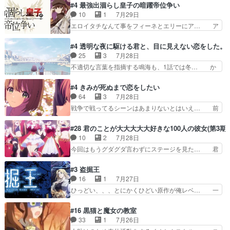
見た目もうただのロボでしかないんだよ… 俺らの
#4 最強出涸らし皇子の暗躍帝位争い
油を注ぐターニャの勝利軍… 犠牲を払っても良い
汗拭きそりゃいやだろwwバトー＆ト… イノセン
10
1
7月29日
ならお前たちが前線へ行… 戦闘がアッサリし過ぎ
スの元となった回だけど、ガイノイ… アダム・リ
エロイタチなんて事をフィーネとエリーにア… ア
じゃない？戦争がメイ…
ンクやジェイムスン(教授)型サ… アンドロイドも
ルも気付かなかった事を…フィーネは自分… モン
おっさんの汗を拭くのは嫌や… 押井守監督のイノ
スターを呼ぶ笛？黒幕は狩猟祭とは関係… 平凡な
#4 透明な夜に駆ける君と、目に見えない恋をした。
センスの土台になったエピ… コミカルなのにも慣
少女に見える眼鏡w眼鏡属性は持ち合… 神アニ
25
3
7月28日
れてきました。１話でし… ロボットの反乱は今と
メ、ケテーイ！「騎士狩猟祭、前夜の… フィーネ
不適切な言葉を指摘する鳴海も、1話では冬… か
なっては良くある話し…
がアルノルトに活躍してもらいたが… 第４話を
けると鳴海のやり取り微笑ましいw良い奴… どう
ABEMAで視聴しました。視聴に… 第４話、アル
接していいのかわからず戸惑うかけるも… 盲目だ
#4 きみが死ぬまで恋をしたい
とフィーネの２度目のデート出… マジできな臭い
と相手の表情も分からないからどう思… 今期のバ
64
3
7月28日
ぞ帝位争い。姉からの刺客を… ふぃーねと町の様
ックナンバーみたいなOPアニメ。… 初デートで
戦争で戦ってるシーンはあまりないとはいえ… 前
子を見に行ったら町中で窃…
冬月を笑わせようとする姿も冬月… 特に大きな事
回までにあまり見れなかったようなシーナ… ミミ
件やイベントが起きるでもなく… 初デートで冬月
の存在で揺らぐ14クラス約束された死… ミミの
#28 君のことが大大大大大好きな100人の彼女(第3期)
を笑わせようとする姿も冬月… 3話までは主人公
秘密をあっさり受け入れたのは拍子抜… 蘇生魔法
10
2
7月28日
がどうでもいいことでずっ… 花火購入に浅草へ…
って下衆い国なら進退窮まったら手… 蘇生魔法ヤ
今回はもうグダグダ言わずにステージを見た… 君
行き当たりばったり訪問…
バイけどミミいなかったら詰んで… アニメオタク
のことが大大大大大好きな１００人の彼女… 100
あるある：作中に花が登場する… ご視聴ありがと
カノ版ラブライブ！？こういうのは人… 俺、みん
#3 盗掘王
うございました！アリとセイ… ごめん、そういう
なのレッスン動画をDVDが焼きき… アナウンス
16
1
7月27日
話がしたい作品じゃないの… 第４話感想：その口
役で出演いたしましたみんなのア… 恋太郎ファミ
ひっどい、、、とにかくひどい原作が俺レベ… 一
止め効果あるかな？ミミ…
リーがガチでアイドルに挑戦！… ギャグギャグし
般人が巻き込まれることもあるのか結構面… 久野
くもド直球で泣ける回来たな… 【完全初見】100
美咲さんと言えば幼女！アイマスの市原… 遼河は
#16 黒猫と魔女の教室
カノGirlfrien… 『アイドル伝説恋太郎ファミリ
目的の為には人命も軽視するタイプの… 4つのス
33
1
7月26日
ー』にて「ア… 安木路佐ウル子役で出演いたしま
キルが揃う。広い墓を捜索中、遼河… 村正はそん