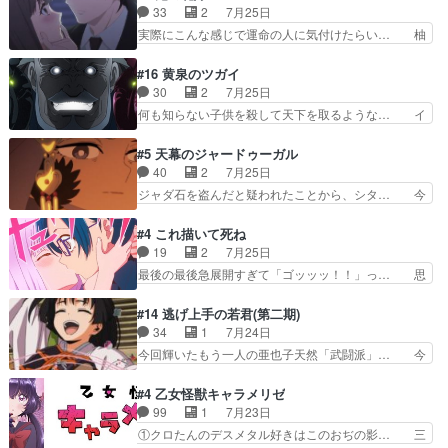
躍、敵を圧倒ってのはおおよその流れだ… キュア
33
2
7月25日
人前での苦手意識を抱えなが… 第４話をｄアニメ
エクレール初変身＆初戦闘。プリキュ… キュアエ
実際にこんな感じで運命の人に気付けたらい… 柚
ストアで視聴しました。視…
クレールは強いが力を制御できない… キュアエク
子は玲夜の屋敷に住む事になり使用人達は… 運命
レール可愛く最強つよい!!!!… 緊張感があるけどピ
の花嫁は一見すると甘い夢、理想の天国… 玲夜さ
#16 黄泉のツガイ
ッコロで始まってちょっ… バカおもろいやん
んのご両親の登場ですこの世に数多い… 玲夜のお
30
2
7月25日
www実質まどマギやんけ… しかも実質的にエク
父さんが石田彰だったことに驚きを… 主人公自分
何も知らない子供を殺して天下を取るような… イ
レールが倒したビルであ…
の立場わかって無さすぎやしまた… ヨミツガと
ワンの刀が斬った者の中にまさかの…影森… 激し
BLEACHは完全に豪華な展開… 透子ちゃん、柚
いバトル回の最後に、予想外の引きシン… これっ
#5 天幕のジャードゥーガル
子にも優しいし可愛いしこの… ユキノさんから玲
て作者が描きたいのは"ユルの物語"… デラさんの
40
2
7月25日
夜の父親の話で、そのイメ… あやかしの頂点に立
秘密がちょっとわかった回、正直… 左さんと刀持
ジャダ石を盗んだと疑われたことから、シタ… 今
つ鬼龍院家の現当主が息…
ちさんが対決♪あとどこぞのじ… 何処も彼処も言
回のシタラは表情が豊かで、モンゴルでの… だい
ってる事が全部嘘じゃ無さそ… 戦況が目まぐるし
ぶややこしいことになってたオープニン… テンポ
#4 これ描いて死ね
く動いていてずっと胸が熱… 同時視聴｜
も良いし毎話良いところで引くから全… 盟友ドレ
19
2
7月25日
DaemonsRealm｜リア… これまで騙していた東
ゲネ后との出会い。次週のドレゲネ… さて、登場
最後の最後急展開すぎて「ゴッッッ！！」っ… 思
村を捨てて新郷家に来…
人物多いけどついていけるのか私… 今回は遂にド
ってた以上にセリフとかしっかりした漫画… 今回
レゲネ登場という話彼女の在り… チャガタイ兄さ
は泣かなかった！漫画描きのハウツー回… この作
#14 逃げ上手の若君(第二期)
んがめっちゃ可愛かったなド… まさかの展開にめ
品はこういうのをズバッとキメるの上… 藤子不二
34
1
7月24日
ちゃくちゃテンション上が… チャガタイの所へ密
雄に親しんだ人にはとてもフィット… 赤福のヌル
今回輝いたもう一人の亜也子天然「武闘派」… 今
偵に行ったはずがドレゲ…
ヌルした動きとかネームを褒めら… 漫研が気にな
回は強敵小笠原貞宗と時行の対面内容盛り… 言い
って仕方ない先生がかわいい。… 漫画のノウハウ
逃れすら逃げ上手亜也子のアシストに支… そう
#4 乙女怪獣キャラメリゼ
から新たな仲間まで。本作品… 今回エンディング
か、亜也子もまだ9歳なのか‥ときゆき… 「亜也
99
1
7月23日
テーマが流れるのが早い（… この作品の世界に
子のドキドキ・大作戦！・長寿丸を一… 目玉と耳
①クロたんのデスメタル好きはこのおぢの影… 三
も、一応デジタルという概…
を相手に言葉で繰り広げる戰もノラ… 時代設定ど