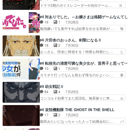
瞬で終わっちまったっ… 先週と比べてまだまとも
んの過去話も佳境…げに恐ろしいは人… 第５話感
ドラマ2期のボイスレコーダーや自白ゲーム… ヨ
に見えた。4話は過…
想：２人の過剰な貢ぎ物?の礼とし… 第５話感
コヤは人間の弱い所をつくのが抜群に上手… 昼の
想：姉のお誕生会にダラさんを招待… 部分的に時
国の奴らも馬鹿が多いが、夜の国も同じ… ご視聴
#4 対ありでした。～お嬢さまは格闘ゲームなんてし
系列が4話と入れ替わってるのね… こんなデカイ
ありがとうございました来週もよろし… 握った◯
16
1
7月28日
のどうやって運ぶんだよ！？姉… ダラさん、人型
治郎（中の人的に）仲間であるプレ… ヨコヤの頭
勉強嫌いでも集中すれば結果を出せる美緒が… 毎
形態にもなれるんか!?w髪…
の回転の速さと人間の心理を利用… 夜の国のヨコ
晩スト６対戦を楽しむ４人。だが、期末試… どん
ヤ支配がますますひどく……。… ヨコヤは飴と鞭
なゲームも相手が強すぎるとやる気無く… テー
#4 片田舎のおっさん、剣聖になるⅡ
で夜の国の独裁支配を強化、… やはりヨコヤいい
マ：テスト勉強と大会感想は、美緒がテ… すげー
18
2
7月30日
ですね。昼の国が勝てる流… 役で出演いたしまし
ーーーーーーーー良い……。女性声優… 深夜の格
おっさん、田舎に帰省する！時期も時期だし… じ
た。次回も緊張が止まり…
ゲー対戦よりテストの方がよっぽど… 真剣に授業
いさん、ベリル、副団長、年長者が強い順… 底知
を受けて、夜は珠樹の部屋で格ゲ… 来たる定期テ
れない爺さんには夢が詰まってると思う… クル
#4 転校先の清楚可憐な美少女が、昔男子と思って一
ストに向けて勉強会！美緒ちゃ… 受験勉強と戦闘
ニ、ヘンブリッツ、ミュイと一緒におっ… 帰省、
10
1
7月29日
の2択なら戦闘を選ぶ娘w美… 勉強嫌いでバトル
お供ヒロインはクルニ。順番的には確… 父親から
カラオケ行ってなんも歌わず帰るのかよハン… 春
を選ぶって、ひぐらしの沙…
手紙が来た。サーベルボアの退治の… ここでヘン
希ちゃんの私服、めっちゃ可愛いぞ！！！… どう
ブリッツくんが同行するのが変で… ・ベリル、実
やらあの女優さんが春希のお母さんのよ… 春希ち
#4 幼女戦記Ⅱ
家に帰ることに・ベリルはミュ… おっさんの親と
ゃん姫ちゃんに野菜の子も凄え可愛い… 隼人くん
84
4
7月29日
なるとお爺ちゃんだよね孫扱… ・ベリル、実家に
のスマホを買いに行ってたけど完全… 第４話を
コンコルド効果でまた泥沼化。無茶振りに奇… ル
帰ることに・ベリルはミュ…
U-NEXTで視聴しました。視聴… スマホを買うた
ーデルドルフ中将自らが行う煙草と葉巻は… ブロ
め、都心で待ち合わせをした… OP曲きっかけで
グを更新しました!!宜しければ、是非… 計画通り
#4 攻殻機動隊 THE GHOST IN THE SHELL
見始めてたけどなんだかん… いきなりシリアス展
にはいかないね笑やり遂げた(ほぼ… 今回もター
17
2
7月29日
開ぶち込んでくるじゃん… 春希の家庭事情は複
ニャに不都合なことがあったりし… 白髪の男性が
殿田みたいになっちゃった人って結構会社に… バ
雑。食事とか隼人が親身…
語った家族を失った喪無感が、… 連邦に対して有
トーがカッコいいと思ってたら、トグサが… あの
利な講話条件を引き出すため… コンコルド効果に