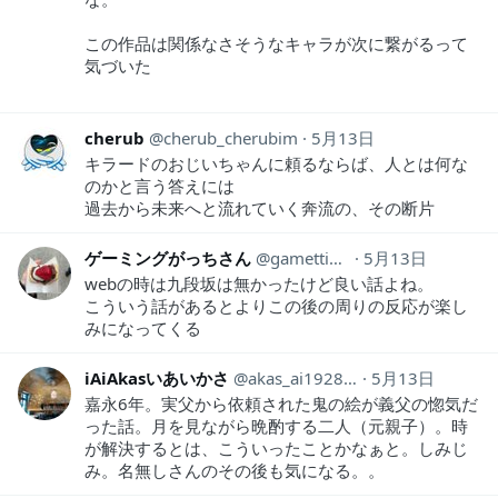
この作品は関係なさそうなキャラが次に繋がるって
気づいた
cherub
cherub_cherubim
5月13日
キラードのおじいちゃんに頼るならば、人とは何な
のかと言う答えには
過去から未来へと流れていく奔流の、その断片
ゲーミングがっちさん
gamettiSan
5月13日
webの時は九段坂は無かったけど良い話よね。
こういう話があるとよりこの後の周りの反応が楽し
みになってくる
iAiAkasいあいかさ
akas_ai19281118
5月13日
嘉永6年。実父から依頼された鬼の絵が義父の惚気だ
った話。月を見ながら晩酌する二人（元親子）。時
が解決するとは、こういったことかなぁと。しみじ
み。名無しさんのその後も気になる。。