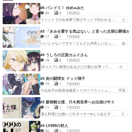
石さんのキャラなんかミサトさんっぽいな… なん
うなってる笑目力が強すぎて睨ま… ときメモ画面
か好きになれんキャラだなぁ作品もイン… 相変わ
#6 バンドリ！ ゆめ∞みた
からのいらすとやは草だった。… 今回は亜也子回
らず生物学者には見えないわね響野君… 正体を知
45
3
7月25日
でしたね頼もしさと乙女らし… 貞宗、キモいギョ
らないのにどちりも肯定してくれた… 黒絵がハル
イベントでの出来事で再びネットで叩かれる… ビ
ロ目としか思ってなかった…
ゴンになっても、南を助けて大事… OPにデスボ
オラの次の一手が動き始めました。それに… ビオ
入ってるのは黒絵がデスメタル… 黒絵が男で唯一
ラがまじで何がしたいかわからん！先生… 陰キャ
#3 「きみを愛する気はない」と言った次期公爵様が
心を許す、母の友達である光… 黒絵の可愛さレベ
の間合いにスルっと入ってきて相手の… ビオラが
17
1
7月25日
ルが止まらない。南くんと… 黒絵の母とのやり取
都子さんを籠絡しに来ててやばいぞ… マネージャ
いいじゃないですか！どんどん仲良しになっ… 結
りでエヴァの加持さん思…
ー現実版初登場！バレーボールに… 藻掻きながら
婚初日で君を愛する気はないものはやはり… 今期
前に進もうとするあられと律少… ビオラスマイル
の恋愛系で1番これが好き。愛する気は… 今晩
#4 うしろの正面カムイさん
で相手の緊張を解く相手の共… たまったアニメ
は、2130頃からシンデレラガールズ… 公爵の妻
19
2
7月25日
50本だってｗ今日も帰った… マネージャー実在
なのに着てる洋服がシンプル。テー… まあ、これ
JSコスプレ無理があるけど口裂け女寄って… 小
した大逆風のハズなのに全…
は見なくていいな。むしろ判断が… 自分でも気づ
学生コスには無理あるぞ。そのベットの下… シヅ
くほど嫉妬してる様子は可愛い… 次期公爵様がな
カちゃんがヤバすぎてボキキしそう(ぇ… 口裂け
#3 炎の闘球女 ドッジ弾子
ぜかヒロイン化していますデ… 【今夜のアニメA
女って人を襲うって知らなかった…ポ… そのスタ
19
1
7月24日
は…】前向き没落令嬢×こ… 「ぼやっとしてたら
イルで小学生ファッションは口裂け… 相変わら
小仏珍子cv前田佳織里トリガーフラッシュ… 宇宙
菜園の領地の外まで開墾…
ず、尺の都合なのか原作漫画の細か… 除霊士カム
背景でナレが始まり音楽が1本引きギタ… 珍子を
イと助手シヅカのエッチで笑える… 今回はかつて
いたぶってるのか！？Cパートで懐か… 普通にド
#3 骸骨騎士様、只今異世界へお出掛け中Ⅱ
昭和キッズを恐怖のどん底へ突… 現代で有名な口
ッジが激アツ。いや羽仁衣が初めて… 優谷優の声
11
1
7月24日
裂け女登場！お市ちゃん、ポ… ろくろ首の除霊シ
優に「ちんこ」って言わせてて興… 珍子ちゃ
凄え料理だな酔いどれターキーwとりあえず… ２
ーン「悪霊退散」のパチン…
ん………！！！！？！先週に引き続… これは意図
期第３話感想：まさか最初に出て来た兄妹… 妹想
的に1～2話でスルーしたことだ… これは本作に
いの良いお兄ちゃん！！現場も楽しかっ… 第３話
#4 LV999の村人
限ったことでなく、最近のアニ… 東山朱莉
をｄアニメストアで視聴しました。視… ローデン
50
1
7月23日