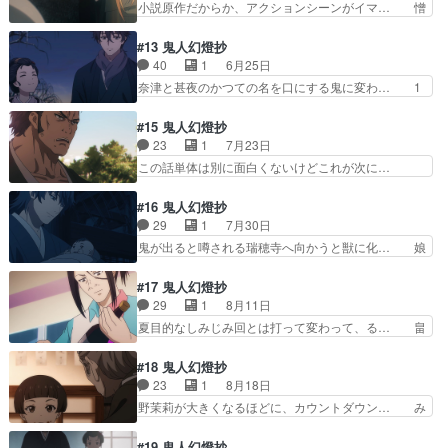
小説原作だからか、アクションシーンがイマ… 憎
ようだった(´；ω；｀…
らしき髪の毛が⋯ゆきのなごりに… 安政三年、江
しみの執念が強すぎるな。酒って飲まない… 甚夜
戸の町でゆきのなごりという酒… ゆきのなごり酒
と秋津が良いコンビになってる^ついに… 毎日の
#13 鬼人幻燈抄
を飲んだ善二が、奈津や甚夜… こいつも酒にハマ
ようにゆきのなごりを嗜んでる重蔵も… 重蔵は毎
40
1
6月25日
って金が無くなった？そう… ゆきのなごりって酒
晩酒を飲んできてるのに、そんな昨… 「取り返し
奈津と甚夜のかつての名を口にする鬼に変わ… 1
は以前に出たっけ？善ニ…
のつかないことなどない」「後に… 江戸の町では
話がツラくて心折れそうだったけど途中か… 池で
謎の酒ゆきのなごりがらみの事… 時代なりの倫理
の静かなクライマックスシーンは、安濃… 甚夜
#15 鬼人幻燈抄
観と行動だと言えばまあそう… オレの肉しみは消
父……ずっと甚太って呼び続けてるじゃ… 甚太っ
23
1
7月23日
えないんだ！ つーか、隣… やっぱり鈴音が絡ん
て呟く父の最期…そして白雪の骸…う… 「あなた
この話単体は別に面白くないけどこれが次に…
でたかぁ、、、。重蔵さ…
はお父様をっ目の前で父親が鬼に変… 見る
「なんで結婚しないの〜」って余計なお世話… 感
ぞ・・・平和に終わってくれ(;´･ω… 母を斬っ
想動画で刀＝SNSって例えていたのが面… 鬼を
#16 鬼人幻燈抄
て、父を斬って、今度は妹を斬らな… 甚夜は奈津
武力として使う展開は考えたが思ったよ… 陰謀渦
29
1
7月30日
の身を案じて須賀屋へ向かう。重… おおよその展
巻いてる感が凄い(語彙力)甚夜がま… 畠山氏にま
鬼が出ると噂される瑞穂寺へ向かうと獣に化… 娘
開は予想しやすいように作られ…
んまんと罠に嵌められそして間違… 甚夜と直次が
が出来て強くなるのか、枷となるのか 強… こう
相変わらずの付き合いがあって… 妻を切った事を
いう話に弱いんだ…しかし作画がなぁ…… 現実な
#17 鬼人幻燈抄
妖刀のせいにする又六戦の無… 幕末の匂いがちら
のか幻影なのかわからないが甚夜がそ… 本当はず
29
1
8月11日
ほらと。声からもう怪しい… 確かに畠山泰秀人の
っと悔やんでいた。これはお前の力… 甚夜は鬼斬
夏目的なしみじみ回とは打って変わって、る… 畠
会話で、甚夜のどこが無…
りから離れた幸せな人生を歩む道… シビル・ウォ
山の岡田貴一を斬る依頼。口パク部分のタ… 妙に
ーってやっぱカッコイイよな(… 「私は子供が嫌
納得してしまった！そして答えを出すの… 死闘し
#18 鬼人幻燈抄
いなんだ」、あぁそうか、レ… 蕎麦打ちしてる甚
た相手と時を超えての再会がコンビニ… 現代って
23
1
8月18日
夜がちょっとシュールやっ… ついに、夕凪、野茉
やっぱりそういうことなのか。なん… 甚夜とおふ
野茉莉が大きくなるほどに、カウントダウン… み
莉の2人が登場夕凪は今…
うはもう完全に夫婦やってんじゃ… 実は作中最後
んな年を取って来たな〜2人ばかりは変わ… 赤ち
にある岡田貴一のセリフ『矛盾… 畠山の真意が分
ゃんだった野茉莉ちゃんが成長してる〜… 慶応三
#19 鬼人幻燈抄