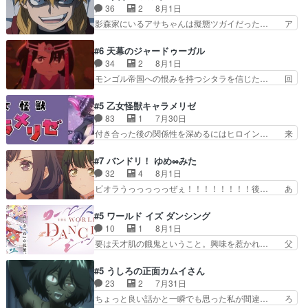
鬼龍院家から初めて学校に通う事にな… プレゼン
36
2
8月1日
は草なんよ。んで、あん… 今回からついにくれあ
ト攻撃ヤバすぎるwwwヴァイオレ… 玲夜さまサ
影森家にいるアサちゃんは擬態ツガイだった… ア
が探偵事務所の仲間に…
プライズの、これまでの柚子ちゃ… 玲夜から柚子
サが置かれた立場や気持ちを汲んで熱くな… 屋敷
へ17年分の誕生日&を未来に… 「​​13歳の柚子ちゃ
にアサはいなかった逆にガブちゃんはい… 影森の
#6 天幕のジャードゥーガル
んへ…もう中学生な… 梅原の人が18歳になるま
当主が際限なくツガイを増やせるのに… 今回はも
34
2
8月1日
での誕生プレゼン… なよなよした男（cv石田彰）
うガブちゃんさんの悲鳴にも似た怒… ユルと戦っ
モンゴル帝国への恨みを持つシタラを信じた… 回
梅ちゃんがた…
た時から伏線が張られていたのが… しかしアサ
想が淡々と語られるのだけどいつの間にか… オゴ
は、兄様に会いたいbotだと思… ツガイには優し
タイの妃になってもその心は晴れず、モ… ドレゲ
#5 乙女怪獣キャラメリゼ
い筈のガブちゃん、アキオの… 色々とひっかけが
ネの過去、宝石だった彼女が人になり… ドレゲネ
83
1
7月30日
あって、最終的に嫌な終わ… ゴンゾウが従える大
の過去、、辛かった、、あのジャタ… 年上旦那が
付き合った後の関係性を深めるにはヒロイン… 来
量のツガイに何事かと思…
良い人でも、女は宝石でただ笑っ… ダイルの儀式
夢ちゃんがキングコングなのいい味付けだ… ずっ
の神々しさたるや。一気に空気… ドレネゲの辛い
とメスってて何この可愛い生物。クラス… 付き合
#7 バンドリ！ ゆめ∞みた
過去には同情の言葉しか…シ… 奥様に悲しい過
い始めたら始めたでまた違った悩みが… と一歩ず
32
4
8月1日
去…萌え袖が可愛いね、と思… ドレゲネとシタ
つ踏み出す黒絵ちゃん微笑ま新汰の… ツインテー
ビオラうっっっっっぜぇ！！！！！！！！後… あ
ラ、2人だけの同盟が結成さ…
ルが可愛いお茶目な妹ちゃんです… しかも過去も
られちゃん、僕っ子になってから取り戻し… ビオ
重いんかいかつては自分に自信… リップを塗って
ラが悪魔すぎて気分が悪くなってきたこ… 声優ま
#5 ワールド イズ ダンシング
らっしゃるからかしらお顔が… 黒絵「怪獣に憧れ
とめました(７話まで)仲町あられ/… ビオラの策略
10
1
8月1日
るのはいいけど自分自身が… 素の自分はどちらな
がバッチリ嵌って最高wwwこ… 自信あれば評価
要は天才肌の餓鬼ということ。興味を惹かれ… 父
のかはまだ不明だが見せ…
なんて気にしないし、充実し… ・バーチャルだけ
の観阿弥と袂を分かった？鬼夜叉が田楽の… 猿楽
ど、みゅーたいぷ初ライブ… OPこんなんだっ
の鬼夜叉と田楽の増次郎。小さないざこ… 着眼点
#5 うしろの正面カムイさん
け？と思ったら歌唱シーン… の、らいぶシーン
は良くとも、先鋭的すぎるのか。芸能… 鬼夜叉は
23
2
7月31日
＿!!­­--­­--­… それだけでええやん！！しかし、ビオラ
石也と共に観世座をあとにし、三条… 観世座を離
ちょっと良い話かと一瞬でも思った私が間違… ろ
が仕…
れ、三条坊門御所で日々を送る鬼… 「お前(鬼夜