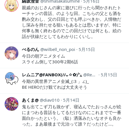
縞坂澄音
shimasakasumine
5月16日
親戚のおじさんの家に遊びに行ったら聞かされたト
ーチャンの昔話、のような回。こちらの父とも酒を
酌み交わし、父の日回とでも呼ぶべきか。人情物だ
し深みを持たせる狙いもあるとは思いますが、特に
何事も無く終わるのでこの回だけでは何とも。絵の
話が伏線だとしてもわかりにくいし。
べるのん
wilbell_non_poi
5月15日
今日の朝アニメタイム
スライム倒して300年2期6話
レムニア@FANBOX(//ᴗㆁ✿)㍕
Remnia_OniOni
5月15日
今期の異世界アニメ全滅_(:3 」∠)_
BE HEROだけ観てれば大丈夫そう
あくま@
diav010
5月14日
鬼も出てこず刀も抜かず、寝込んでたおっさんが絵
にまつわる昔話をしてるだけなのにこれまでで一番
面白かったという。（駄）洒落みたいなオチも良か
った。まあ最後まで元治って誰？だったけど…。