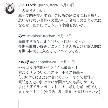
アイロン☆
Iron_star4
5月13日
引き続き面白い。
親子で酌み交わす酒。九段坂の絵にまつわる噂と、
思いがけない葛野への繋がり。名無しのことが気に
なるが、たまにはこういう小編も良いか。
みー
sakisakurachan
5月12日
面白すぎるな、また1話から観たくなった
今期も面白い好みアニメたくさんあるけど個人的に
今期5本の指に入るくらいハマってる。
ぺのぽ
penopolis4202
5月12日
やっぱり時代劇×せつじさん最高～！
程よくザラついたハスキーボイス最高～！
｢ふざけてねぇよ｣の言い方がメロすぎて動悸が…
親弘さんとの掛け合いが聞けたのも嬉しかった
また大河ドラマ出てくれ～！！頼むお願い何でもし
ますから！！！(←最近｢徳川慶喜｣を見終わった人)