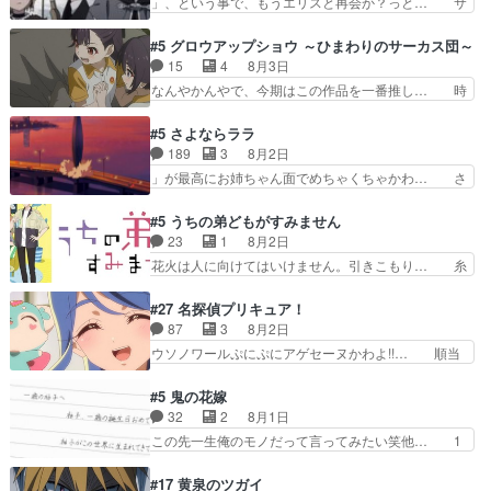
」、という事で、もうエリスと再会か？っと… サ
ジョンから主人公２人…
と直接競う場がきたこれまで… 毎度ながらのスピ
ラの再登場によってルーデウスの成長が確… 人間
カの顔面芸推しのハナちゃ… クソレビュータリス
関係の清算が粛々と進められているサラ… サラと
#5 グロウアップショウ ～ひまわりのサーカス団～
マン趣味ダダ漏れで好き… 期末試験が始まろうと
の関係に対して完全に「昔の女」とし… ルーシー
15
4
8月3日
しておりスピカは対策… 能力鑑定胸像タリスマン
にデレるルディが完全に親バカで微… サラとは会
なんやかんやで、今期はこの作品を一番推し… 時
氏容姿も評価してし…
ってほしいちゃんとした別れ方し… サラは未練0
給50円じゃ借金は減らない(^_^;サ… 葵ちゃん可
だと言っていたけど人の気持ち… 実は結構好きな
愛すぎるな楠木ともりちゃんのね… デフォルメさ
#5 さよならララ
キャラモヤモヤする別れ方だ… 役で出演させてい
れた表情が特に多かったのが印… 葵＆茜の回も良
189
3
8月2日
ただきました！よろしくお… 毎クールメインヒロ
きでした。あの証拠写真、ひ… 互いが互いのこと
」が最高にお姉ちゃん面でめちゃくちゃかわ… さ
インを好きになっちゃう…
を想っているのにすれ違っ… 第５話をｄアニメス
すがに割れた窓ガラスの弁償は求められた… 逡巡
トアで視聴しました。視… 葵ちゃんに〝瑞佳ちゃ
を振り切ってみんなに謝ったララの思い… 仕事に
#5 うちの弟どもがすみません
んと練習したい〟と言… 本当この作品は「キャ
馴染めない辺り観ていて苦しいところ… ララちゃ
23
1
8月2日
ラ」を活かすのがうま… みずかちゃんの介入で双
んの事情はもう少し皆に話して良い… ララと茉里
花火は人に向けてはいけません。引きこもり… 糸
子の仲にヒビが………
とで初のアルバイト。七転八倒し… 労働するプリ
はまだ柊の顔も見たことなかったっけ！1… って
ンセスえらい。プリンセスの精… アンデケン行っ
お名前を見たんだけどあの中村大樹さん… 糸ちゃ
#27 名探偵プリキュア！
てケーキ食べて、帰りにカメ… ララが働く事での
んカッケー、色んな意味でwゲームが… 姉から性
87
3
8月2日
てんやわんや。働いて大変… 地道に働き人と関わ
的興奮覚えてないよね？なんて言わ… テーマ：引
ウソノワールぷにぷにアゲセーヌかわよ!!… 順当
る日々の中に愛を見いだ…
きこもりの理由感想は、久しぶり… 元ゲーマーな
にマコトジュエルの争奪戦をやったと。… 記憶を
ので、はちゃめちゃ楽しく作業… 糸ちゃんと源く
取り戻し正式に探偵事務所で働き始め… ポワロ、
#5 鬼の花嫁
んの距離感おかしいね(*´… 糸と源ははよ好きお
元ネタを解説して原作に誘導するの… くれあさん
32
2
8月1日
うとると言わんかい！引… ショウくんと対等に話
の探偵としての初事件にしてちょ… ・急にクイズ
この先一生俺のモノだって言ってみたい笑他… 1
すためにゲームをする…
番組が始まったw・妖精ウソノ… るるかの助手だ
歳からの誕生日プレゼント………とは思っ… 玲夜
った？今回が初めての探偵活… 探偵じゃなかった
さん柚子に18年分の誕生日プレゼント… 柚子は
#17 黄泉のツガイ
の！？クレアさん探偵すぎ… 突然のポアロクイズ