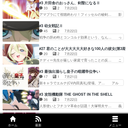
子前提から離れないセルリスちゃんゲル… 顎ヒゲ
#3 片田舎のおっさん、剣聖になるⅡ
イプの作品によくある『努力型… 格ゲー専門用語
生えたゴリラ系中年おっさんが男に会… どうあが
33
2
7月23日
が９割方分からんけど、俺は… 取り締まる側を仲
いても弟認定。ニワトリファイター… ここは俺に
アマプラにて視聴終わり！フィッセルの秘剣… 影
間に、これは強い。4人そ…
任せて先に行けと言ってから１０… ちょっと奇妙
のように実体のない敵は人間相手と違い、… ・魔
な新キャラは、次元の狭間への… 最近のアニメ界
術師学校を突如襲った魔狼はベリルとフ… 老いに
#3 幼女戦記Ⅱ
ゴリラに飽きてニワトリにス… セルリスには見守
対する恐怖ね。恐怖を感じながらミュ… 教頭が藪
45
2
7月22日
り役が居ないとアカンね自… すみませんセルリス
をつつきやがったのかただ、動機は… 今回は何と
戦争の辞め時とコンコルド効果という、なん… っ
萌えでした魔族の男の子…
言ってもフィッセルの活躍がカッ… 人型以外の相
て毎回なってますが、「コンコルド効果」… ミニ
手と戦うのはゼノ・グレイブル… アクション主体
アニメ『ようじょしぇんき2』本編に加… 」はち
#27 君のことが大大大大大好きな100人の彼女(第3期)
で中身がほとんどなかった。… 単純単調な話にな
ょっと無能過ぎんかサンプル数1やん… ターニャ
20
2
7月22日
っちゃってて、、、え？そ… 徐々にわかってくん
が思ってる方向に進まずこれでまた… 合衆国と帝
ナディー先生が厳しい家庭で育ったことの反… こ
のよなぁこれ以上動けな…
国で小競り合い中、同盟国が講和… 戦争は始める
の辺りから原作を見ていないので、ナディ… 自
より終わらせる方が難しいって… 和平交渉のため
由、アメリカ、日本人、国語教師＋新たな… ナデ
#3 最強出涸らし皇子の暗躍帝位争い
にイルドアの大佐がサラマン… 直属の部下ですら
ィー（大和撫子、やまと100Girl… 美しすぎる美
17
1
7月21日
戦争継続派か。。戦争は始… 「（あの量の差が気
しいに美しいは美しすぎてうっ… 25)BP○さん見
新キャラでエルナ(CV内田真礼)登場。ア… アル
になるッ!!!）」ジェ…
逃して26)最高の機能… 前任退職、後任の教師ナ
ノルトがエルナにいじられ絡みする回。… 今期見
ディー。後半いつも… ⑬先生が日本人と看破した
るアニメが多いｗ骸骨騎士様、只今異… 傀儡政権
#3 攻殻機動隊 THE GHOST IN THE SHELL
恋太郎正解らしい… ①次の新キャラは後任の国語
を狙っているのか、弟が皇帝になっ… エルナは
36
3
7月22日
教師…フラグを… どうしてもルー大柴が頭を横切
100%善意で絡んでくるのがやっ… アルノルトが
人形使いとフチコマ革命が話題！大塚明夫サ… 義
る新ヒロイン…
魔法特化で基礎体力は一般人以… これリアル内田
体工場のシーンと女子会での「今の人格っ… ・
家ならヤバイトドメの踏みつ… ラブコメディは突
2029年の科学文明について我々の世界… まず、
#3 転校先の清楚可憐な美少女が、昔男子と思って一
然にに求めていたのは頭の… 主人公含めどいつも
効果音がいい。私が思うに、銃撃戦が… いきなり
21
2
7月22日
こいつもカラフルなだけ… 跡継ぎ候補多すぎるw
ホーム
最新
メニュー
のハラハラ感。犯人をどんどん追い… 擬似記憶な