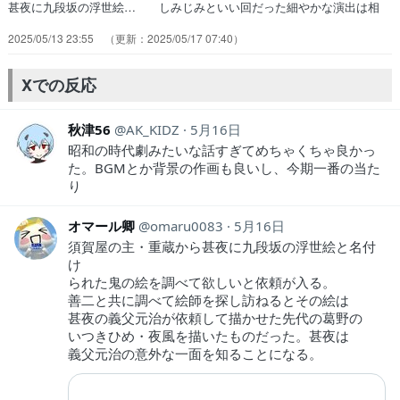
甚夜に九段坂の浮世絵… しみじみといい回だった細やかな演出は相
変… 1話で作った因縁をベースに伝奇バトルもの… 小噺として話
2025/05/13 23:55
2025/05/17 07:40
の構成が完璧だろ。こりゃあ1… 甚夜と二人の父親それぞれとの繋が
りを感じ… 物騒な事起こると思ってら九段坂の浮世絵の… なんな
らバトル無い会話劇メインの方が見応… 親戚のおじさんの家に遊びに
Xでの反応
行ったら聞かさ… 今日の朝アニメタイムスライム倒して300…
秋津56
AK_KIDZ
5月16日
昭和の時代劇みたいな話すぎてめちゃくちゃ良かっ
た。BGMとか背景の作画も良いし、今期一番の当た
り
オマール卿
omaru0083
5月16日
須賀屋の主・重蔵から甚夜に九段坂の浮世絵と名付
け
られた鬼の絵を調べて欲しいと依頼が入る。
善二と共に調べて絵師を探し訪ねるとその絵は
甚夜の義父元治が依頼して描かせた先代の葛野の
いつきひめ・夜風を描いたものだった。甚夜は
義父元治の意外な一面を知ることになる。