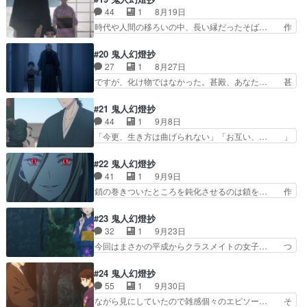
からん甚夜と岡田貴一を相討… 復讐の修羅ではな
年は大政奉還の年か。幕末編だからも… 成長した
44
1
8月19日
い道を行くのかと思いきや… 甚夜とおふうさん、
野茉莉（のまり）。蕎麦屋に野茉莉… 立場によっ
時代や人間の移ろいの中、長い縁だったそば… 作
もう夫婦で良くない？蕎…
て人は変わるよなぁ。ていうかめ… あら、娘ちゃ
品冒頭とラストに現れる、三浦家の庭の紫… 人と
ん大きくなって〜。久々の染五… 秋津染五郎再登
人の出会いと別れ。出会いは皆同じだが… 平成編
#20 鬼人幻燈抄
場に小躍りした。蕎麦屋の店… だいぶ作画がちょ
なんて今の登場人物たちとの別れを経… 蕎麦屋、
27
1
8月27日
いちょい怪しくなってきた… 秋津染五郎生きてい
主人がそばを振る舞う。おふう、甚… こんな気に
ですが、化け物ではなかった。甚殿、あなた… 甚
た「君の子や言うわりに…
なる終わり方するの？？？？？？… 蕎麦屋のおや
夜の年月を重ねても甚太の部分がやはりあ… なん
じが死に鬼と人とは相まじるこ… あー・・・この
やろな、ここまででストーリーをしっか… 見やす
#21 鬼人幻燈抄
作品まじでいぶし銀の良さあ… く゛る゛し゛
い(どういう感想？あまりにも終盤す… 生き様に
44
1
9月8日
い゛！！！！！！だがこの作品… 先日の果し合い
ついての問答は難しいな 夜刀と兼… 酒が残って
「今更、生き方は曲げられない」「お互い、… 」
の回辺りから妙に寂しい雰囲…
たら明治に鬼の兵士が出てきそう… おふうさん
の淡々とした会話がなんか面白かった今回… 当初
よ、もう甚夜の嫁になるべきやと… 三浦氏も戻っ
は単なる腹黒かと見ていた畠山。歳をと… 最新エ
#22 鬼人幻燈抄
てきて、異形の姿に恐れ逃げ出… 奈津はあれっき
ピソードの願いがめちゃくちゃ良くて… 鬼側にも
41
1
9月9日
りフェードアウトしたのに直… 酒を使って鬼を味
事情はあるんだよというお話鬼は嘘… 何とか土浦
鎖の巻きついたところを鈍化させるのは鎖を… 作
方にしたと言ったりと畠山…
を倒したけど頑丈な体は心の弱さ… 信じる人のた
画崩壊してる気がする。始まって1分位の… 鎖の
めに刀を振るう。それが護る手… もうね、このア
作画大変そうやん大丈夫？ とか思いつ… なんか
#23 鬼人幻燈抄
ニメいろいろずるい今回も脳… あまりに速すぎる
いつの間にか子どもまでできちやって… 時代は進
32
1
9月23日
野茉莉の抱擁……俺じゃな… 2話貯めて解放した
んで遂に明治だけど舞台も京都に移… 新章突入し
今回はまさかの平成からクラスメイトの女子… つ
から満足度高いけど辛い…
たけど2話で片づける事出来んの… まあ、おふう
いに本当に平成の時代と明治の時代が交差… サイ
に見つけてもらいやすいか 女… 野茉莉の成長に
レントウィッチ12話星読みの魔女良い… 2009年
#24 鬼人幻燈抄
泣きそうになるし、戦闘シー… 前々から作画が怪
8月15日。明治5年に戻り甚夜… 染吾郎が甚夜を
55
1
9月30日
しいと思っていたが、つい… 甚夜が蕎麦屋をやっ
からかう為、『女性２人も連… あと1話でアニメ
ながら見にしていたので雑感個々のエピソー… そ
てたから、ひょっとして…