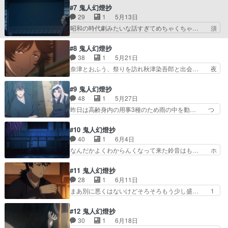
ラ殿の兄はイジメでシカトさ… 武家の嫡男三浦直
かこう久々に『あ、そういう事！？』っ… 残り
#7 鬼人幻燈抄
次在衛はある奇妙な悩みを… これで喜ぶのなんて
10分怒涛の激アツ展開の応酬で腰抜か… 童女の
29
1
5月13日
原作ファンだけややっぱ… 犯人はこの中に…いな
声優が茅野さんで、最初蕎麦屋の店員… 非常に後
昭和の時代劇みたいな話すぎてめちゃくちゃ… 須
さそうか？ 展開の予…
味の良い結末に泣きました。三浦氏… 集中して見
賀屋の主・重蔵から甚夜に九段坂の浮世絵… しみ
たいから保留してたら溜まってし… 弟以外が兄の
じみといい回だった細やかな演出は相変… 1話で
#8 鬼人幻燈抄
存在を忘れてる理由おふう本人… 上田麗奈の演技
作った因縁をベースに伝奇バトルもの… 小噺とし
38
1
5月21日
力ほんとレベル高すぎ！！1… 作者ストーリー書
て話の構成が完璧だろ。こりゃあ1… 甚夜と二人
奈津とおふう、祭りを訪れ秋津染吾郎と出会… 夜
くの上手すぎでしょ。話の…
の父親それぞれとの繋がりを感じ… 物騒な事起こ
鷹に秋津か、今後どう関わってくるか。秋… いつ
ると思ってら九段坂の浮世絵の… なんならバトル
も甚夜の刀の納め方が気になるけどあれ… 面白す
#9 鬼人幻燈抄
無い会話劇メインの方が見応… 親戚のおじさんの
ぎるだろ！！！！！！！！！！お兄様… 今は亡き
48
1
5月27日
家に遊びに行ったら聞かさ… 今日の朝アニメタイ
秋津が作った簪ってことは、その妹… 夜鷹と秋津
昨日は高齢身内の用事3種のため雨の中を動… つ
ムスライム倒して300…
染吾郎きちゃーー！染吾郎はCV… 同業者の登場
いに舞台が江戸時代から毎回、構成や台詞… "人
面白いな。秋津染五郎は世襲制… 裏の有りそうな
の想い"が"紡ぐ"、からの千夜一夜千… 前回の〇〇
#10 鬼人幻燈抄
新キャラが出てきてcv遊佐… 秋津染五郎なにやら
は実は××だった・が気持ちいい… 江戸時代編こ
40
1
6月4日
甚夜の同業者らしいが甚… 『お嬢ちゃんの想い
れで終わり？？？いや流石にそ… 秋津染吾郎は突
なんだかよくわからんくなって来た鈴音はも… ホ
も、いつか蛤になるとえ…
然三匹の犬神を甚夜にけしか… 斬っても減らない
トトギスの簪は夜鷹が昔兄から貰ったもの… 直次
が食うと減る犬の本体とは… 最後よく分からなか
と陰の戦闘中に、鬼の面をつけた男が登… 安政二
#11 鬼人幻燈抄
った詳しい人教えてくだ… 最後にいきなり現代へ
年、直次は軒下で雨宿り中に美しい夜… これは面
28
1
6月11日
次から舞台は遂に現代… この作品はバトル主体で
白い構成やね。マンネリ防止にもな… 兄と妹と簪
まあ別に悪くはないけどそろそろもう少し盛… 1
はないなとあらため…
の話は、まだ続いていたのか 甚… 金髪の服装、
話は結構衝撃だったけど話を重ねても面白… 善二
寒いのか暑いのかどっちなんだ… え、ちょっと待
が番頭に昇格したお祝いの席での和やか… めっち
#12 鬼人幻燈抄
って、つまりどういう事、、… 作画気にならない
ゃ心臓バクバクしてるこれが中編、後… 行き遅れ
30
1
6月18日
程度には安定していてお話… 彼女はまるで天女の
とか可愛げがないとか消えろとか散… 最後に鈴音