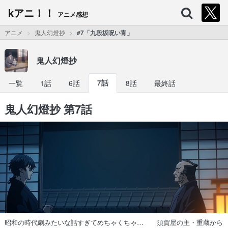
kアニ！！
アニメ感想
アニメ
鬼人幻燈抄
#7「九段坂呪い宵」
鬼人幻燈抄
一覧
1話
6話
7話
8話
最終話
鬼人幻燈抄 第7話
昭和の時代劇みたいな話すぎてめちゃくちゃ… 須賀屋の主・重蔵から