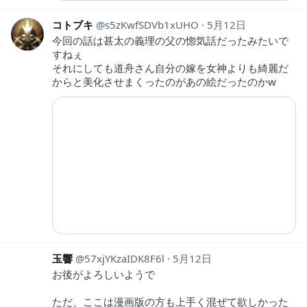
コトブキ
s5zKwfSDVb1xUHO
5月12日
今回の話は甚太の義理の父の惚気話だったみたいで
すねぇ
それにしても道舟さん自分の嫁を女神よりも綺麗だ
からと美化させまくったのがあの絵だったのかw
玉響
57xjYKzaIDK8F6l
5月12日
お後がよろしいようで
ただ、ここは漫画版の方も上手く混ぜて欲しかった