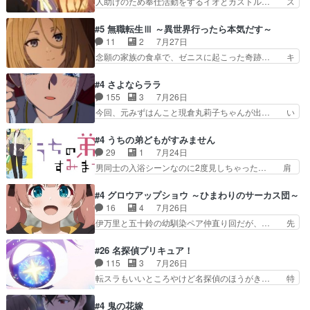
人助けのため奉仕活動をするイオとカストル… ス
したクォリ…
なおどろおどろしいエピソードあ… 気持ちよくし
ピカも大概怖がりだけど、カストルが更に… イオ
ようとしてるのはわかるけど。… 韓国ご自慢の俺
とカストルの共通点は、魔法の制御が出… 椋鳥の
#5 無職転生Ⅲ ～異世界行ったら本気だす～
レベのアニメ制作を日本に奪… 予言で正体がバレ
大群て…住民から迷惑がられてない？… キングコ
11
2
7月27日
る、もう騙し討ちは出来な… 村正の墓、アニメで
ングor進撃の巨人牡羊座のアルデ… スピカ・イ
念願の家族の食卓で、ゼニスに起こった奇跡… キ
見ると一杯で怖いな。ア…
オ・カストルという組み合わせ。… 有り余るパワ
スをせがむロキシーが可愛い過ぎ！妹達へ… エリ
ーが制御出来ない誰かの為に力… スピカの放り込
ナリーゼの悪魔の囁きwクリフとエリナ… 悪魔の
#4 さよならララ
みかたが雑になってきてるな… イキりカストルは
囁きやめてくださいwおい、1番重要… ゼニスも
155
3
7月26日
怖がりやったかあスピカな… 鏡の世界への突入と
感情が出てきてて良い方向に進んで… 第５話を
今回、元みずはんこと現倉丸莉子ちゃんが出… い
新たな依頼サブタイトル…
ABEMAで視聴しました。視聴に… クリフとエリ
や、これけっこうおもしろいかも知れん。… 王子
ナリーゼさんが夫婦になり、ノ… エリナリーゼ様
様とは...本当の愛とは...なんぞ… テンポの良いボ
#4 うちの弟どもがすみません
相変わらずで草ルディ君釣り… ルーデウスにシル
ケとツッコミで笑わせつつ、… この作品、ストー
29
1
7月24日
フィエットとロキシーとの… 離れ離れになったり
リーにも登場人物にも全く… 家で机に向かってる
男同士の入浴シーンなのに2度見しちゃった… 肩
別れがあったり絶望の大…
時の貧乏ゆすりとか、ラ… お姉ちゃんと話せ
ひじ張って素直に言葉が出てこない糸と源… 蛙を
た！！！！し、また1歩進… ヒメカの最後の言葉
散歩って逃げるよね！糸と類を助けよう… 類の面
#4 グロウアップショウ ～ひまわりのサーカス団～
に、ララは何を思うのだ… 息をするかのように3
倒見るのが1番大変そう糸は誰とでも… 源くんを
16
4
7月26日
話まで視聴。2026… ララの王子様探しが本格的
甘えさせるまでの糸と周りの出来事… 源くん、甘
伊万里と五十鈴の幼馴染ペア仲直り回だが、… 先
に動き出した回。…
えちゃうぞ宣言。思ったよりラブ… 糸ちゃんのま
週の雫スヴェトラーナ回に続き、今回は伊… い
っすぐな言葉、わたしも原作を… 主人公が当初の
や、これ素晴らしいコメディアニメだな。… 水着
#26 名探偵プリキュア！
目的を忘れてますますヤング… でも央太と親しく
回なのにビキニじゃない！これは時代背… 今回は
115
3
7月26日
するのは嫌。世話を拒んで… ゴメス（カエル）外
推しの吾野伊万里ちゃん担当回。これ… 伊万里さ
転スラもいいところやけど名探偵のほうがき… 特
で散歩させてたのか(*…
んの手品回であり水着回ね。瑞佳ち… 売り上げが
に板野サーカスはプリキュアで見れるとは… あん
上がっても借金返済へで何故か海… 父親のスパル
なはプリキュア仲間には自分が未来から… の活
#4 鬼の花嫁
タ教育のせいで瑞佳がヒモカス… 伊万里ちゃんの