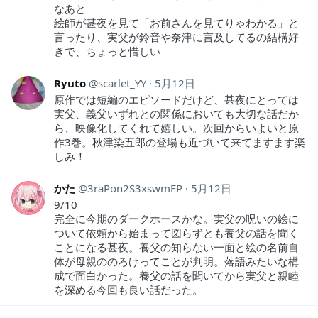
なあと
絵師が甚夜を見て「お前さんを見てりゃわかる」と
言ったり、実父が鈴音や奈津に言及してるの結構好
きで、ちょっと惜しい
Ryuto
scarlet_YY
5月12日
原作では短編のエピソードだけど、甚夜にとっては
実父、義父いずれとの関係においても大切な話だか
ら、映像化してくれて嬉しい。次回からいよいと原
作3巻。秋津染五郎の登場も近づいて来てますます楽
しみ！
かた
3raPon2S3xswmFP
5月12日
9/10
完全に今期のダークホースかな。実父の呪いの絵に
ついて依頼から始まって図らずとも養父の話を聞く
ことになる甚夜。養父の知らない一面と絵の名前自
体が母親ののろけってことが判明。落語みたいな構
成で面白かった。養父の話を聞いてから実父と親睦
を深める今回も良い話だった。