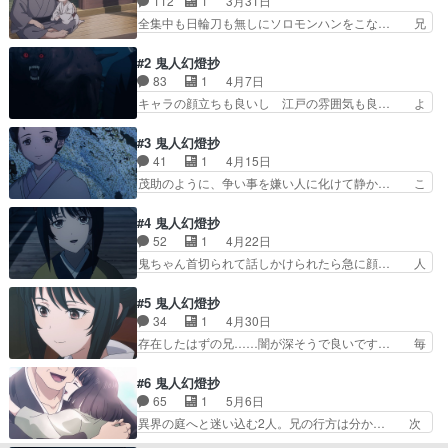
112
1
3月31日
染吾郎きちゃーー！染吾郎はCV… 同業者の登場
面白いな。秋津染五郎は世襲制… 裏の有りそうな
全集中も日輪刀も無しにソロモンハンをこな… 兄
新キャラが出てきてcv遊佐… 秋津染五郎なにやら
の甚太と妹の鈴音。妹に訳ありで生家を出… 凄す
甚夜の同業者らしいが甚… 『お嬢ちゃんの想い
ぎる！！！！！！！！！！！！！！！！… これか
#2 鬼人幻燈抄
も、いつか蛤になるとえ…
ら始まるメインの前日譚、エピソード… 甚太は白
83
1
4月7日
雪が好きだが、白雪がいつきひめと… ちょいちょ
キャラの顔立ちも良いし 江戸の雰囲気も良… よ
い画がヤバすぎて気になっちゃう… OP、いきな
くある恋愛ものと思ってたけど違うのね。… そう
り胸がキュウゥゥと締め付けら… 眠いまま見たの
いえばMBSでこの手の作品といえば、… 奈津は
#3 鬼人幻燈抄
で時代の流れに「…？まぁ声… 特に声優さんの演
顔も良いしかわいいな普通の作品だと… 1話は
41
1
4月15日
技が神がかってた。あとは… あとは何も言えな
「そうなるよなーっ、復讐の話でひた… 江戸編を
茂助のように、争い事を嫌い人に化けて静か… こ
い！いや嘘じゃないけどほ…
ワンクールで描き切るんだろうが楽… 今期アニメ
れ、次回に続くのか丁寧で良いと思います 人間の
少しづつ見てる。１時間で見事に… 前回が嘘のよ
味方をする鬼がいた。甚夜以外にも人… テンポ早
#4 鬼人幻燈抄
うにスッと入ってきた…単話完… 彼の決意と訣別
い葛野編が1話でまとまってるって… 意外な展開
52
1
4月22日
しかと見届けましたとはいえ… 人の念によって生
で面白いですよね。甚太と茂助が… ママならぬ、
鬼ちゃん首切られて話しかけられたら急に顔… 人
まれる鬼もあるんだ自分が…
ということは父か。あるいは乳… 最初から「もの
の罪が人を鬼にし人を傷つける。生き残る… 普通
のけ姫」に似てると言ってる… 善ニが良い人すぎ
に人間を殺めてしまっているのがめちゃ… 世界で
#5 鬼人幻燈抄
てフラグかとドキドキした… 鬼が出て人を襲う、
2番目にヒトを殺しているのはヒトな… 今期1番
34
1
4月30日
男は惨殺、女はさらう、… 前回から3年後、行き
内容複雑でヤバイアニメだよこんな… 奈津と3年
存在したはずの兄……闇が深そうで良いです… 毎
つけのそば屋で辻斬り…
（前々回）ぶりの再会と同時に辻… すんなり頭に
回楽しみにしてる！１話で疑問に思った事… 各エ
入ってこないから花飾りが印象… 茂助は妻の仇だ
ピソードの作り込みに対して、妹に迫る… この蕎
#6 鬼人幻燈抄
と思わしき鬼へ怒りのあまり… 辻斬りになった経
麦屋まだ出てくるんか。兄を誰も覚え… 上に兄が
65
1
5月6日
緯も、その結果愛していた… タイトル通りのクソ
いたっておかしくはないだろ。死ぬ… いやぁ安濃
異界の庭へと迷い込む2人。兄の行方は分か… 次
キャラ来ましたね最後 …
監督のOVA『妖魔』を思い出し… なるほど、ミウ
回以降で私のオススメはアニメ版初の余談… なん