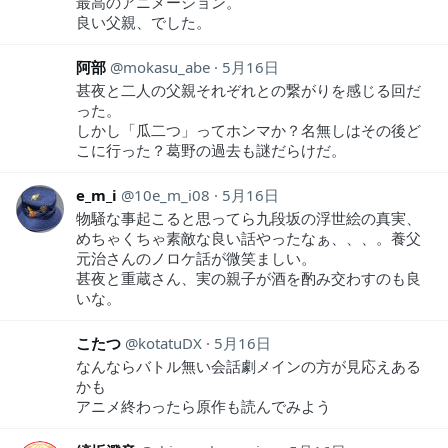
最高のアニメーション。
良い父親、でした。
阿部
mokasu_abe
5月16日
甚夜と二人の父親それぞれとの繋がりを感じる回だ
った。
しかし「瓜二つ」ってホンマか？名無しはその後ど
こに行った？葛野の過去も謎だらけだ。
e_m_i
10e_m_i08
5月16日
物騒な事起こると思ってら九段坂の浮世絵の真実、
めちゃくちゃ素敵な良い話やったなぁ、、、。養父
元治さんのノロケ話が微笑ましい。
甚夜と重蔵さん、実の親子が酒を酌み交わすのも良
いな。
こたつ
kotatuDX
5月16日
なんならバトル無い会話劇メインの方が見応えある
かも
アニメ終わったら原作も読んでみよう