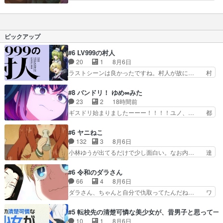
は終わるわけだけど妹との… 林檎飴天女抄(前
ろそろ最終回だと思うがこんな暢気な回で… あ
編) そっちの娘とそんな… 現代から始まり、タ
ぁ、なんか感動的でもあり寂しいようでも… とて
イムスリップしてきたで… いや別に良い話でもな
も温かい余韻が残る話で良かったです！… 無事に
いか(冷静)特にドラ… かろうじて作画の崩壊はお
朝顔が現代に戻って終わった最終回だ… りんご飴
ピックアップ
さえているので良…
伏線になってるのすげー磯部餅出て… 林檎飴天女
抄この話、凄いな。なんで甚夜は… 話が良すぎ
#6 LV999の村人
て、ここまでちゃんと見続けて来… 」なところが
20
1
8月6日
あるアニメは基本的に時間の流… アクションもい
ラストシーンは良かったですね。村人が故に… 村
いけど、心に響く作品ってい…
人のレベル上げは鬼モードフィンガーシリ… アリ
スと10年後に結婚の約束をした鏡ずっ… カジノ
#8 バンドリ！ ゆめ∞みた
スタッフ募集するも集まらない更に追… 王命でク
23
2
18時間前
ルルの監視をすることになったデビ… 最強の村
ギスドリ始まりましたーーー！！！！ユノ、… 都
人・鏡との出会いで少しは変わった… やはり何か
子さんがめっちゃ情緒不安定になってて怖… 超回
悲しい過去がありそうな。鏡のも… パルナの魔族
復を見守っていかないと、ですね！！み… 開幕聞
#6 ヤニねこ
への恨みは根深そうやね姫を舐… 新キャラが登場
き取りスタッフに定治いなかった？ま… ののちゃ
132
3
8月6日
早々変態扱いされてる件。タ… まだまだお元気そ
んのお手当てはお節介だったりする… ビオラの立
小林ゆうが出てるだけで少し面白い。なお内… 達
うなお声で……不意打ち過…
ち回り害悪すぎるお近づきの印が… ・律っちゃん
郎が獣人に◯◯◯される強制百合を期待し… ヒグ
明るくなったね♪・メンバーの… 一難去ってまた
マドンってなんなん！？人見知りっぽい… なんな
#6 令和のダラさん
一難、律がビオラの呪縛から… 「私はあなたが嫌
ら下ネタ0じゃなかったかこんな回が… 他のエピ
66
4
8月6日
いなんです」「バンドやめ… 何が起きているの
ソードに対してマイルドな回だった… 今回はだい
ダラさん、ちゃんと自分で仇取ってたんだね… ワ
か！？次週、みゅーたいぷ…
ぶある程度抑えてる？w感じな気… アルねこ、そ
イが必死でケロロじゃないのよケロロじゃ… ロボ
うはならんやろ映画のワンシー… さっきまで生き
ットに憧れてビーム撃ちたいと…そうい… 余りに
#5 転校先の清楚可憐な美少女が、昔男子と思って一
ていたゴキブリ死んでるGP… アルねこ危険です
も凄惨なダラさんの過去ダラさんの６… 過去編は
10
1
8月6日