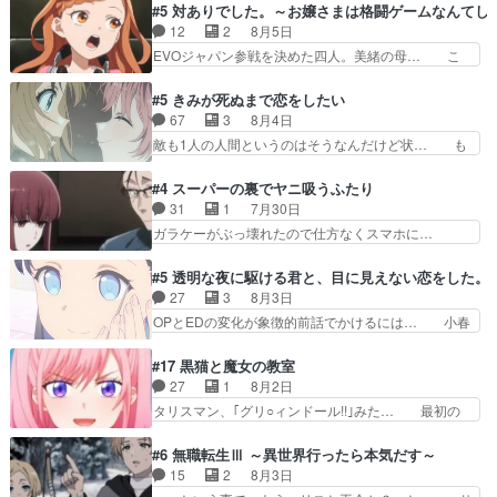
ナがチートすぎる笑アルは最初から自分… プラネ
#5 対ありでした。～お嬢さまは格闘ゲームなんてし
primevideoで視聴しまし… 前回同様『イノセン
ット・ウィズ展開アツいな「騎士狩猟… 麦茶どこ
12
2
8月5日
ス』を含む押井・神山版… 第５話「EPISODEラ
ろかタイトル通り麦茶の出涸らしぐ… 第５話を
EVOジャパン参戦を決めた四人。美緒の母… こ
ストの母親の気持…
ABEMAで視聴しました。視聴に… 復讐に燃える
の作品に唯一足りないと思ってた(無くて… 見た
吸血鬼兄弟の弟ですいいキャラ… クリスタ皇女
目は気品溢れてるのに中身は…美緒ママ… テー
#5 きみが死ぬまで恋をしたい
が“萌え”なのでこの娘が皇帝… ウサギ好きそうな
マ：格ゲー大会に行くには？感想は、美… 大会を
67
3
8月4日
王女殿下がかわいい。幼馴… ついに始まった狩猟
前に格ゲー熱が高まる一方、百合の本… 東京で開
敵も1人の人間というのはそうなんだけど状… も
祭。エルナの活躍で上位…
催される格ゲー大会に参加すること… Japanに向
う着れないからってどういう意味だろうな… ミミ
けて外泊届にサインをもらっ… 長崎から大会のた
を人間に戻して欲しいでも自分達が代わ… ご視聴
#4 スーパーの裏でヤニ吸うふたり
めに東京へ!/でも観光よ… 旅の支度全部やってく
ありがとうございました見るたびに切… 誰かと思
31
1
7月30日
れる先輩、なんだかん… 第５話をｄアニメストア
ったらちゅー先輩か。しれっと相方… 第５話感
ガラケーがぶっ壊れたので仕方なくスマホに…
で視聴しました。視…
想：コ□した相手にも家族や…､戦… つらい回
佐々木さんとは同い年くらいに思ってたけど… や
だ……つらすぎる……。エスタ先輩… 今週のシー
はり出オチ感が否めず、エピソードの打率… 田山
#5 透明な夜に駆ける君と、目に見えない恋をした。
ナとミミも可愛かった2人の関係… 確かに相手に
さんが佐々木さんに沼っていく…こんな… 佐々木
27
3
8月3日
も家族や大切な人はいるけど、… 白シャツが作業
さん、腕フェチなんですね笑最近まじ… 佐々木が
OPとEDの変化が象徴的前話でかけるには… 小春
着みたいなもんなんですかね…
ガラケーからスマホに変えるって、… もうドラマ
の透明なモヤのかかった世界。どんな女… そう
版孤独のグルメファンコンテンツ… 「お腹冷えち
か、こんな風に見えてるのかぁ。かける… 完全な
#17 黒猫と魔女の教室
ゃわない？佐々木さんの優しさ… 先行で見た時よ
両片思いになりましたねぇ…OPとE… 余計な物
27
1
8月2日
り2人のやり取りに癒しを感… ABEMA版の7〜8
は描かず白く靄がかった小春ちゃん… 光も感じな
タリスマン、｢グリ○ィンドール!!｣みた… 最初の
話佐々木が実年齢以上…
い完全な盲目なんやね…おめかし… 母役に能登さ
障害ゴーレムを全員で力を合わせて倒… アリアは
んって禁じ手使ってきたー！E… 今回は小春視点
ホントスピカが大好きだよね。ツン… 一等級ポテ
#6 無職転生Ⅲ ～異世界行ったら本気だす～
も描かれていて良かった本当… 股に海豚を挟み水
ンシャルのアリアちゃん可愛くて… そういや、ア
15
2
8月3日
上バスでの会話を反芻…恋… OPEDとも無人バー
リアは能力は最上級のくせに、… とうとうアリア