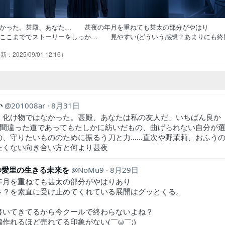
なかった。甚殿、あなた… 甚夜の年月を重ねても甚太の部分がやはり
ここまででストーリーをしっか… 見やすい(どういう感想？あまりにも終
ての問答は難しいな 夜刀と兼… 酒が残ってたら明治に鬼の兵士が出て
2025/09/01 12:16
よ、もう甚夜の嫁になるべきやと… 三浦氏も戻ってきて、異形の姿に恐
れっきりフェードアウトしたのに直… 酒を使って鬼を味方にしたと言っ
か
201008ar
8月31日
、化け物ではなかった。甚殿、あなたは私の友人だ」いちばん良か
…間違った道であってもたしかに紡いだもの、曲げられない自分が
の、守りたいもののために振るう刀と力……直次や野茉莉、おふう
たくない向き合い方と何より甚夜
u@愛里の生きる未来を
NoMu9
8月29日
年月を重ねても甚太の部分がやはりあり
さ？を素直に受け止めてくれている展開はグッとくる。
書いてきてるから今クールで終わらないよね？
作れるほど売れてる印象がない(￣ω￣;)