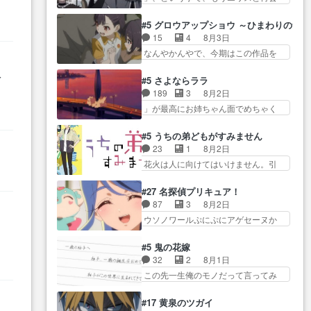
アちゃん可愛くて… そういや、
実年齢以上…
か？っと… サラの再登場によっ
E… 今回は小春視点も描かれてい
アリアは能力は最上級のくせに、
てルーデウスの成長が確… 人間
て良かった本当… 股に海豚を挟
#5 グロウアップショウ ～ひまわりのサ
… とうとうアリアと直接競う場
関係の清算が粛々と進められている
み水上バスでの会話を反芻…
15
4
8月3日
がきたこれまで… 毎度ながらの
サラ… サラとの関係に対して完
恋… OPEDとも無人バージョンか
なんやかんやで、今期はこの作品を
スピカの顔面芸推しのハナち
全に「昔の女」とし… ルーシー
ら主人公２人…
一番推し… 時給50円じゃ借金は
ゃ… クソレビュータリスマン趣
奴
にデレるルディが完全に親バカで
減らない(^_^;サ… 葵ちゃん可愛
味ダダ漏れで好き… 期末試験が
#5 さよならララ
微… サラとは会ってほしいちゃ
すぎるな楠木ともりちゃんの
始まろうとしておりスピカは対
189
3
8月2日
んとした別れ方し… サラは未練0
ね… デフォルメされた表情が特
策… 能力鑑定胸像タリスマン氏
」が最高にお姉ちゃん面でめちゃく
だと言っていたけど人の気持
に多かったのが印… 葵＆茜の回
容姿も評価してし…
ちゃかわ… さすがに割れた窓ガ
ち… 実は結構好きなキャラモヤ
も良きでした。あの証拠写真、
ラスの弁償は求められた… 逡巡
モヤする別れ方だ… 役で出演さ
#5 うちの弟どもがすみません
ひ… 互いが互いのことを想って
を振り切ってみんなに謝ったララの
せていただきました！よろしく
23
1
8月2日
いるのにすれ違っ… 第５話をｄ
思い… 仕事に馴染めない辺り観
お… 毎クールメインヒロインを
花火は人に向けてはいけません。引
アニメストアで視聴しました。
ていて苦しいところ… ララちゃ
好きになっちゃう…
きこもり… 糸はまだ柊の顔も見
視… 葵ちゃんに〝瑞佳ちゃんと
んの事情はもう少し皆に話して良
たことなかったっけ！1… ってお
練習したい〟と言… 本当この作
#27 名探偵プリキュア！
い… ララと茉里とで初のアルバ
名前を見たんだけどあの中村大樹さ
品は「キャラ」を活かすのがう
87
3
8月2日
イト。七転八倒し… 労働するプ
ん… 糸ちゃんカッケー、色んな
ま… みずかちゃんの介入で双子
ウソノワールぷにぷにアゲセーヌか
リンセスえらい。プリンセスの
意味でwゲームが… 姉から性的興
の仲にヒビが………
わよ!!… 順当にマコトジュエルの
精… アンデケン行ってケーキ食
奮覚えてないよね？なんて言
争奪戦をやったと。… 記憶を取
べて、帰りにカメ… ララが働く
#5 鬼の花嫁
わ… テーマ：引きこもりの理由
り戻し正式に探偵事務所で働き始
事でのてんやわんや。働いて大
32
2
8月1日
感想は、久しぶり… 元ゲーマー
め… ポワロ、元ネタを解説して
変… 地道に働き人と関わる日々
この先一生俺のモノだって言ってみ
なので、はちゃめちゃ楽しく作
原作に誘導するの… くれあさん
の中に愛を見いだ…
たい笑他… 1歳からの誕生日プレ
業… 糸ちゃんと源くんの距離感
の探偵としての初事件にしてち
ゼント………とは思っ… 玲夜さ
おかしいね(*´… 糸と源ははよ好
#17 黄泉のツガイ
ょ… ・急にクイズ番組が始まっ