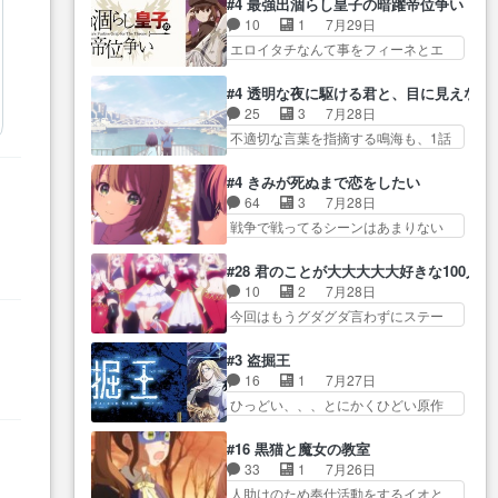
だかん… いきなりシリアス展開
#4 最強出涸らし皇子の暗躍帝位争い
し… 白髪の男性が語った家族を
見た目もうただのロボでしかないん
ぶち込んでくるじゃん… 春希の
10
1
7月29日
失った喪無感が、… 連邦に対し
だよ… 俺らの汗拭きそりゃいや
家庭事情は複雑。食事とか隼人が親
エロイタチなんて事をフィーネとエ
て有利な講話条件を引き出すた
だろwwバトー＆ト… イノセンス
身…
リーにア… アルも気付かなかっ
め… コンコルド効果に油を注ぐ
の元となった回だけど、ガイノ
た事を…フィーネは自分… モン
ターニャの勝利軍… 犠牲を払っ
#4 透明な夜に駆ける君と、目に見えない
イ… アダム・リンクやジェイム
スターを呼ぶ笛？黒幕は狩猟祭とは
ても良いならお前たちが前線へ
25
3
7月28日
スン(教授)型サ… アンドロイドも
関係… 平凡な少女に見える眼鏡w
行… 戦闘がアッサリし過ぎじゃ
不適切な言葉を指摘する鳴海も、1話
おっさんの汗を拭くのは嫌や…
眼鏡属性は持ち合… 神アニメ、
ない？戦争がメイ…
では冬… かけると鳴海のやり取
押井守監督のイノセンスの土台にな
ケテーイ！「騎士狩猟祭、前夜
り微笑ましいw良い奴… どう接し
ったエピ… コミカルなのにも慣
#4 きみが死ぬまで恋をしたい
の… フィーネがアルノルトに活
ていいのかわからず戸惑うかける
れてきました。１話でし… ロボ
64
3
7月28日
躍してもらいたが… 第４話を
も… 盲目だと相手の表情も分か
ットの反乱は今となっては良くある
戦争で戦ってるシーンはあまりない
ABEMAで視聴しました。視聴
らないからどう思… 今期のバッ
話し…
とはいえ… 前回までにあまり見
に… 第４話、アルとフィーネの
クナンバーみたいなOPアニメ。
れなかったようなシーナ… ミミ
２度目のデート出… マジできな
#28 君のことが大大大大大好きな100人の
… 初デートで冬月を笑わせよう
の存在で揺らぐ14クラス約束された
臭いぞ帝位争い。姉からの刺客
10
2
7月28日
とする姿も冬月… 特に大きな事
死… ミミの秘密をあっさり受け
を… ふぃーねと町の様子を見に
今回はもうグダグダ言わずにステー
件やイベントが起きるでもな
入れたのは拍子抜… 蘇生魔法っ
行ったら町中で窃…
ジを見た… 君のことが大大大大
く… 初デートで冬月を笑わせよ
て下衆い国なら進退窮まったら
大好きな１００人の彼女… 100カ
うとする姿も冬月… 3話までは主
#3 盗掘王
手… 蘇生魔法ヤバイけどミミい
ノ版ラブライブ！？こういうのは
人公がどうでもいいことでず
16
1
7月27日
なかったら詰んで… アニメオタ
人… 俺、みんなのレッスン動画
っ… 花火購入に浅草へ…行き当
ひっどい、、、とにかくひどい原作
クあるある：作中に花が登場す
をDVDが焼きき… アナウンス役
たりばったり訪問…
が俺レベ… 一般人が巻き込まれ
る… ご視聴ありがとうございま
で出演いたしましたみんなの
ることもあるのか結構面… 久野
した！アリとセイ… ごめん、そ
#16 黒猫と魔女の教室
ア… 恋太郎ファミリーがガチで
美咲さんと言えば幼女！アイマスの
ういう話がしたい作品じゃない
33
1
7月26日
アイドルに挑戦！… ギャグギャ
市原… 遼河は目的の為には人命
の… 第４話感想：その口止め効
人助けのため奉仕活動をするイオと
グしくもド直球で泣ける回来た