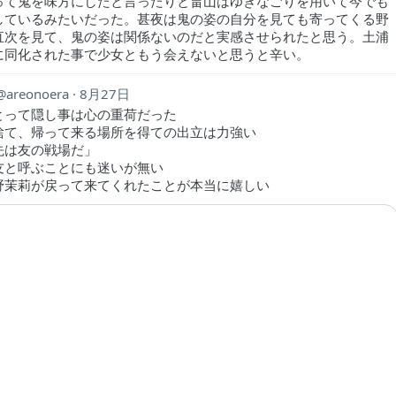
って鬼を味方にしたと言ったりと畠山はゆきなごりを用いて今でも
しているみたいだった。甚夜は鬼の姿の自分を見ても寄ってくる野
直次を見て、鬼の姿は関係ないのだと実感させられたと思う。土浦
に同化された事で少女ともう会えないと思うと辛い。
areonoera
8月27日
とって隠し事は心の重荷だった
捨て、帰って来る場所を得ての出立は力強い
先は友の戦場だ」
友と呼ぶことにも迷いが無い
野茉莉が戻って来てくれたことが本当に嬉しい