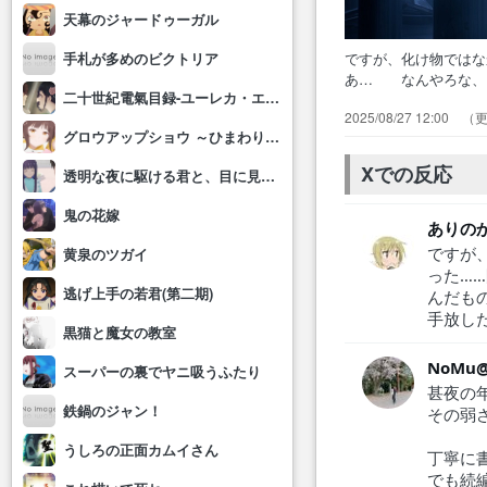
天幕のジャードゥーガル
ですが、化け物では
手札が多めのビクトリア
あ… なんやろな、
二十世紀電氣目録-ユーレカ・エヴリカ-
す… 生き様につい
2025/08/27 12:00
そう… おふうさん
グロウアップショウ ～ひまわりのサーカス団～
逃げ出… 奈津はあ
りと畠山…
Xでの反応
透明な夜に駆ける君と、目に見えない恋をした。
鬼の花嫁
ありの
ですが
黄泉のツガイ
った…
逃げ上手の若君(第二期)
んだも
手放し
黒猫と魔女の教室
NoM
スーパーの裏でヤニ吸うふたり
甚夜の
鉄鍋のジャン！
その弱
うしろの正面カムイさん
丁寧に
でも続編