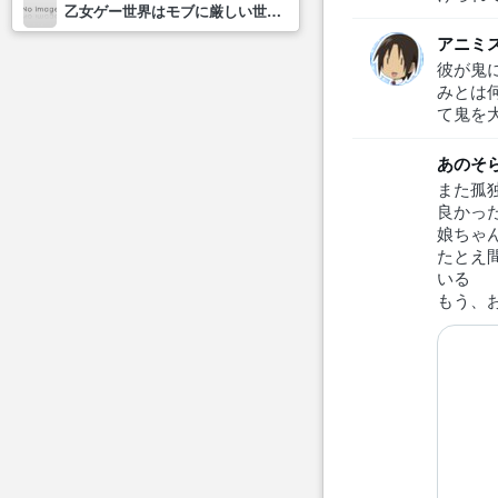
乙女ゲー世界はモブに厳しい世界です2
アニミ
彼が鬼
みとは
て鬼を
あのそ
また孤
良かっ
娘ちゃ
たとえ
いる
もう、