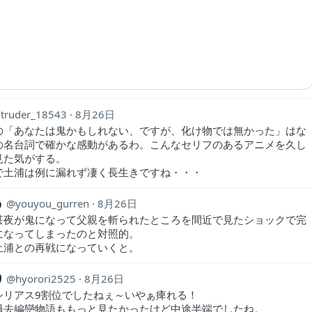
Ntruder_18543
8月26日
の「あなたは鬼かもしれない、ですが、化け物では無かった」はな
の名台詞で確かな感動があるわ。こんなセリフのあるアニメを久し
見た気がする。
で土浦は例に漏れず凄く長生きですね・・・
う
youyou_gurren
8月26日
甚夜が鬼になって父親を斬られたところを間近で見たショックで完
になってしまったのと対照的。
土浦との再戦になっていくと。
り
hyorori2525
8月26日
シリアス9割位でしたねぇ～いやぁ痺れる！
過去編戀物語ももっと見たかったけど中途半端でしたね。