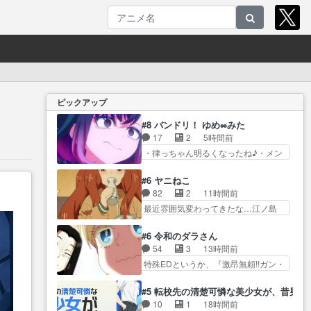
ピックアップ
#8 バンドリ！ ゆめ∞みた
17
2
5時間前
・律っちゃん明るくなったね♪・メン
バーの… 一難去ってまた一難、
律がビオラの呪縛から… 「私は
#6 ヤニねこ
あなたが嫌いなんです」「バンドや
82
2
11時間前
め… 何が起きているのか！？次
最近雰囲気変わってきたな…江ノ島
週、みゅーたいぷ… ビオラ様、
を聖地巡… アルねこは金持ちな
律ちゃんを奪うのではなく敢え
ん？つーかお嬢様が多い… 虫だ
#6 令和のダラさん
て… 助けたい気持ちはあるで
らけの汚部屋はガチでやめてずっこ
54
3
13時間前
も、それだけじゃど… あられ等
ける… 第６話をLeminoで視聴し
特殊EDというか、『激昂無頼!!ガン・
の学校へ転校してきた律の歓迎会
ました。視聴… モジャンボみた
バ… 折角オカルトものの雰囲気
が… そろそろ解散イベント発生
いになってますよヤクちゃん… 1
だったのにEDが… 小5男子に理
かなっと思ったけ… ようやくバ
#5 転校先の清楚可憐な美少女が、昔男
合を直で飲むのヤバいし、酔ってそ
想のご近所さん♡こんな姿で
ンドの中での深い対話やそこか
10
1
18時間前
のまま… 目をつけられたから？