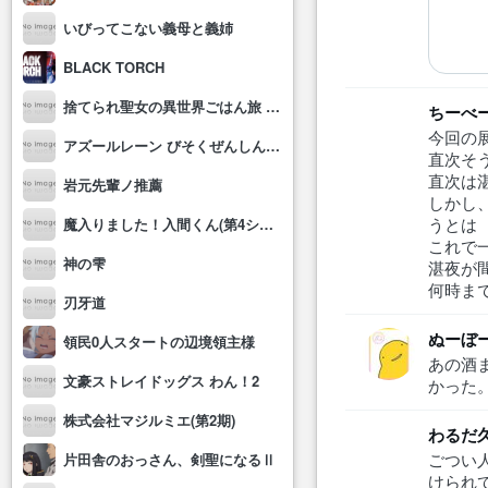
いびってこない義母と義姉
BLACK TORCH
捨てられ聖女の異世界ごはん旅 隠れスキルでキャンピングカーを召喚しました
ちーべ
今回の
アズールレーン びそくぜんしんっ！にっ!!
直次そ
直次は
岩元先輩ノ推薦
しかし
うとは
魔入りました！入間くん(第4シリーズ)
これで
神の雫
湛夜が
何時ま
刃牙道
ぬーぼ
領民0人スタートの辺境領主様
あの酒
文豪ストレイドッグス わん！2
かった
株式会社マジルミエ(第2期)
わるだ
ごつい
片田舎のおっさん、剣聖になるⅡ
けられて