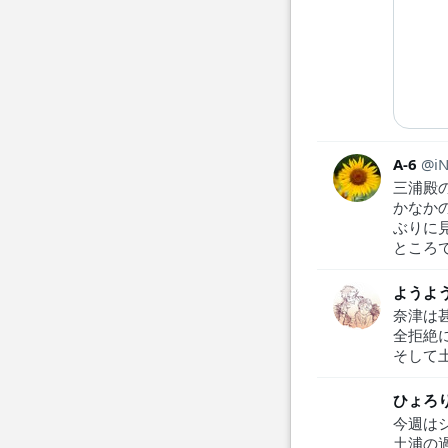
A-6
i
三浦殿
かなか
ぶりに
ところ
ようよ
奈津は
全拒絶
そして
ひょろ
今週は
土浦の