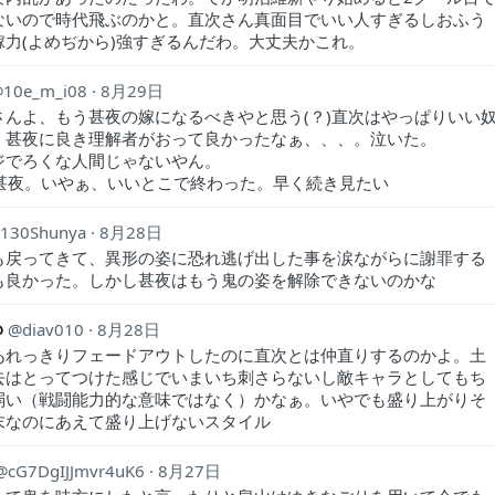
ないので時代飛ぶのかと。直次さん真面目でいい人すぎるしおふう
嫁力(よめぢから)強すぎるんだわ。大丈夫かこれ。
10e_m_i08
8月29日
さんよ、もう甚夜の嫁になるべきやと思う(？)直次はやっぱりいい
。甚夜に良き理解者がおって良かったなぁ、、、。泣いた。
ジでろくな人間じゃないやん。
S甚夜。いやぁ、いいとこで終わった。早く続き見たい
130Shunya
8月28日
も戻ってきて、異形の姿に恐れ逃げ出した事を涙ながらに謝罪する
も良かった。しかし甚夜はもう鬼の姿を解除できないのかな
@
diav010
8月28日
あれっきりフェードアウトしたのに直次とは仲直りするのかよ。土
去はとってつけた感じでいまいち刺さらないし敵キャラとしてもち
弱い（戦闘能力的な意味ではなく）かなぁ。いやでも盛り上がりそ
末なのにあえて盛り上げないスタイル
cG7DgIJJmvr4uK6
8月27日