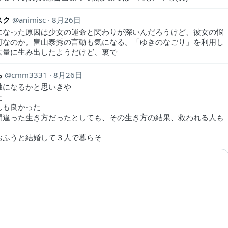
スク
animisc
8月26日
になった原因は少女の運命と関わりが深いんだろうけど、彼女の悩
何なのか。畠山泰秀の言動も気になる。「ゆきのなごり」を利用し
大量に生み出したようだけど、裏で
ら
cmm3331
8月26日
独になるかと思いきや
た
んも良かった
間違った生き方だったとしても、その生き方の結果、救われる人も
おふうと結婚して３人で暮らそ