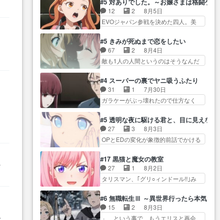
葉に… ゼートゥーア左遷によっ
#5 対ありでした。～お嬢さまは格闘ゲ
導… やまとん1号はどこの部分で
ナがチートすぎる笑アルは最初から
て参謀本部の連携が… 緊張感あ
12
2
8月5日
使うのだろう？… 日本とロシア
自分… プラネット・ウィズ展開
る戦闘描写とギャグ今週の『有能
EVOジャパン参戦を決めた四人。美
が絡む政治の話かつ色々な用
アツいな「騎士狩猟… 麦茶どこ
な…
緒の母… この作品に唯一足りな
語… 第５話をprimevideoで視聴
ろかタイトル通り麦茶の出涸らし
いと思ってた(無くて… 見た目は
しまし… 前回同様『イノセン
#5 きみが死ぬまで恋をしたい
ぐ… 第５話をABEMAで視聴しま
気品溢れてるのに中身は…美緒マ
ス』を含む押井・神山版… 第５
67
2
8月4日
した。視聴に… 復讐に燃える吸
マ… テーマ：格ゲー大会に行く
話「EPISODEラストの母親の気持…
敵も1人の人間というのはそうなんだ
血鬼兄弟の弟ですいいキャラ…
には？感想は、美… 大会を前に
けど状… もう着れないからって
クリスタ皇女が“萌え”なのでこの娘が
格ゲー熱が高まる一方、百合の
どういう意味だろうな… ミミを
皇帝… ウサギ好きそうな王女殿
#4 スーパーの裏でヤニ吸うふたり
本… 東京で開催される格ゲー大
人間に戻して欲しいでも自分達が代
下がかわいい。幼馴… ついに始
31
1
7月30日
会に参加すること… Japanに向け
わ… ご視聴ありがとうございま
まった狩猟祭。エルナの活躍で上
ガラケーがぶっ壊れたので仕方なく
て外泊届にサインをもらっ… 長
した見るたびに切… 誰かと思っ
位…
スマホに… 佐々木さんとは同い
崎から大会のために東京へ!/でも観光
たらちゅー先輩か。しれっと相
年くらいに思ってたけど… やは
よ… 旅の支度全部やってくれる
#5 透明な夜に駆ける君と、目に見えない
方… 第５話感想：コ□した相手に
り出オチ感が否めず、エピソードの
先輩、なんだかん… 第５話をｄ
27
3
8月3日
も家族や…､戦… つらい回だ……
打率… 田山さんが佐々木さんに
アニメストアで視聴しました。視…
OPとEDの変化が象徴的前話でかける
つらすぎる……。エスタ先輩…
沼っていく…こんな… 佐々木さ
には… 小春の透明なモヤのかか
今週のシーナとミミも可愛かった2人
ん、腕フェチなんですね笑最近ま
った世界。どんな女… そうか、
の関係… 確かに相手にも家族や
#17 黒猫と魔女の教室
じ… 佐々木がガラケーからスマ
な
こんな風に見えてるのかぁ。かけ
大切な人はいるけど、… 白シャ
27
1
8月2日
ホに変えるって、… もうドラマ
る… 完全な両片思いになりまし
ツが作業着みたいなもんなんですか
タリスマン、｢グリ○ィンドール!!｣み
版孤独のグルメファンコンテン
たねぇ…OPとE… 余計な物は描
ね…
た… 最初の障害ゴーレムを全員
ツ… 「お腹冷えちゃわない？
かず白く靄がかった小春ちゃ
で力を合わせて倒… アリアはホ
佐々木さんの優しさ… 先行で見
#6 無職転生Ⅲ ～異世界行ったら本気だ
ん… 光も感じない完全な盲目な
ントスピカが大好きだよね。ツ
た時より2人のやり取りに癒しを
15
2
8月3日
んやね…おめかし… 母役に能登
ン… 一等級ポテンシャルのアリ
感… ABEMA版の7〜8話佐々木が
で
」、という事で、もうエリスと再会
さんって禁じ手使ってきたー！