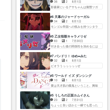
ん柚子に18年分の誕生日プレゼン
きおうとると言わんかい！引…
36
2
8月1日
たw・妖精ウソノ… るるかの助手
ト… 柚子は鬼龍院家から初めて
ショウくんと対等に話すためにゲー
影森家にいるアサちゃんは擬態ツガ
だった？今回が初めての探偵
学校に通う事にな… プレゼント
ムをする…
イだった… アサが置かれた立場
活… 探偵じゃなかったの！？ク
攻撃ヤバすぎるwwwヴァイオ
や気持ちを汲んで熱くな… 屋敷
レアさん探偵すぎ… 突然のポア
#6 天幕のジャードゥーガル
レ… 玲夜さまサプライズの、こ
にアサはいなかった逆にガブちゃん
ロクイズは草なんよ。んで、あ
34
2
8月1日
れまでの柚子ちゃ… 玲夜から柚
はい… 影森の当主が際限なくツ
ん… 今回からついにくれあが探
モンゴル帝国への恨みを持つシタラ
子へ17年分の誕生日&を未来に…
ガイを増やせるのに… 今回はも
偵事務所の仲間に…
を信じた… 回想が淡々と語られ
「​​13歳の柚子ちゃんへ…もう中学生
うガブちゃんさんの悲鳴にも似た
るのだけどいつの間にか… オゴ
な… 梅原の人が18歳になるまで
#5 乙女怪獣キャラメリゼ
怒… ユルと戦った時から伏線が
タイの妃になってもその心は晴れ
の誕生プレゼン… なよなよした
83
1
7月30日
張られていたのが… しかしアサ
ず、モ… ドレゲネの過去、宝石
男（cv石田彰）梅ちゃんがた…
付き合った後の関係性を深めるには
は、兄様に会いたいbotだと思…
だった彼女が人になり… ドレゲ
ヒロイン… 来夢ちゃんがキング
ツガイには優しい筈のガブちゃん、
ネの過去、、辛かった、、あのジャ
コングなのいい味付けだ… ずっ
アキオの… 色々とひっかけがあ
#7 バンドリ！ ゆめ∞みた
タ… 年上旦那が良い人でも、女
とメスってて何この可愛い生物。ク
って、最終的に嫌な終わ… ゴン
32
4
8月1日
は宝石でただ笑っ… ダイルの儀
ラス… 付き合い始めたら始めた
ゾウが従える大量のツガイに何事か
ビオラうっっっっっぜ
式の神々しさたるや。一気に空
でまた違った悩みが… と一歩ず
と思…
ぇ！！！！！！！！後… あられ
気… ドレネゲの辛い過去には同
つ踏み出す黒絵ちゃん微笑ま新汰
ちゃん、僕っ子になってから取り戻
情の言葉しか…シ… 奥様に悲し
#5 ワールド イズ ダンシング
の… ツインテールが可愛いお茶
し… ビオラが悪魔すぎて気分が
い過去…萌え袖が可愛いね、と
10
1
8月1日
目な妹ちゃんです… しかも過去
悪くなってきたこ… 声優まとめ
思… ドレゲネとシタラ、2人だけ
要は天才肌の餓鬼ということ。興味
も重いんかいかつては自分に自
ました(７話まで)仲町あられ/… ビ
の同盟が結成さ…
を惹かれ… 父の観阿弥と袂を分
信… リップを塗ってらっしゃる
オラの策略がバッチリ嵌って最高
かった？鬼夜叉が田楽の… 猿楽
からかしらお顔が… 黒絵「怪獣
#5 うしろの正面カムイさん
wwwこ… 自信あれば評価なんて
の鬼夜叉と田楽の増次郎。小さない
に憧れるのはいいけど自分自身
23
2
7月31日
気にしないし、充実し… ・バー
ざこ… 着眼点は良くとも、先鋭
が… 素の自分はどちらなのかは
ちょっと良い話かと一瞬でも思った
チャルだけど、みゅーたいぷ初ライ
的すぎるのか。芸能… 鬼夜叉は
まだ不明だが見せ…
私が間違… ろくろ首さんも油舐
ブ… OPこんなんだっけ？と思っ