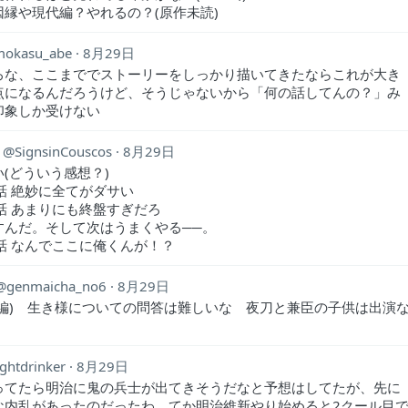
因縁や現代編？やれるの？(原作未読)
mokasu_abe
8月29日
ろな、ここまででストーリーをしっかり描いてきたならこれが大き
点になるんだろうけど、そうじゃないから「何の話してんの？」み
印象しか受けない
SignsinCouscos
8月29日
(どういう感想？)
e7話 絶妙に全てがダサい
e8話 あまりにも終盤すぎだろ
すんだ。そして次はうまくやる──。
eX話 なんでここに俺くんが！？
genmaicha_no6
8月29日
前編) 生き様についての問答は難しいな 夜刀と兼臣の子供は出演
ightdrinker
8月29日
ってたら明治に鬼の兵士が出てきそうだなと予想はしてたが、先に
な内乱があったのだったわ。てか明治維新やり始めると2クール目