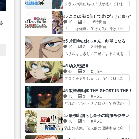
ビ… 足らん、足らんぞぉぉぉ!!!特
ら… ああいうのまとめ動画って
クラスの男たちのノリが軽くておも
逆に酔ったカンサイ色… 字書き
に透過光と… 超常の存在を信じ
言うんですか？あ…
ろい春希… 沙紀は隼人への片思
ねこさんの、締め切り直前の「自分
る日向と友隆の出会いが夏… ダ
いを拗らせているタイプ… みな
は… ヤクネコの後輩ムーブがし
#5 ここは俺に任せて先に行けと言ってか
ラさんの6本の腕ってそういうことだ
もちゃんが透けブラしててびっくり
っかりしてて良か… アルねこ回
10
1
18時間前
盤
った… もしかしてもしかしてが
して… レベルのキャラが登場。
等、ｽﾄｰﾘｰのﾁｮｲｽは良く…
き
「ここは俺達に任せて先に行け！全
全てありまして『お… 『過去回
相変わらず顔や体の… 隼人が春
れ
員いい奴… 過去、あとを託した
想①』しっかり男の子系趣味の薫
希の級友を巻き込んだイジりに動
ロックが今、2人にあと… 木下鈴
た
◎… ガンバルゼーのOPを本気で
#5 片田舎のおっさん、剣聖になるⅡ
じ… 第５話をU-NEXTで視聴しま
奈（@0suzuna0）が【マリー…
作るんじゃねぇ… 日向と薫は親
19
2
21時間前
した。視聴… ラブコメで天然ジ
村ごと乗っ取られてたら流石に気付
戚の新田家のところに訪れ最初…
ベリルはしきりに加齢による衰えを
ゴロというかナチュラルヒ… み
かないか… 《漫画版少し読んだ
口にする… 重ねた歳のせいにし
なもと仲良く話す隼人を見てなぜか
ことある》エリックとゴ… ロッ
ていた限界を超えて命の… いい
不安に… 無理なダイエットは禁
#5 幼女戦記Ⅱ
クは敵に容赦無くブスっといくから
んじゃないですか。魔物の群を発見
物だけど、なかなか結… 「これ
62
2
8月5日
気持… 勇者パーティー再結成し
した… アマプラにて視聴終わ
からもお手入れ、がんばりゅ」あり
選
ブログを更新しました!!宜しければ、
て先にいけで激アツ… 爆縮、幻
り！サーベルボア討伐… を言い
が…
是非… 少しでもマシな負け方を
の
覚、主人公結構エグいことするよ
訳にしたくないものですねwボア狩
選んだゼートゥーア… ゼートゥ
な… ねぇ猫耳ガール、敵の根城
#5 攻殻機動隊 THE GHOST IN THE SHE
り… 先生としてのベリルが好き
ーアの唯一の手駒が強すぎる笑あ
に乗り込む事を同… 世もや替え
13
3
8月5日
だけど、今回みた… 4人だけでサ
お… 私にとって完全にご褒美回
が利くと復活Pとは？！もう来週…
どれだけハイテクノロジーで身体の
ーベルボアを狩りに行く。野
ゼー様の葉巻シー… やはりター
価値がフ… ジャミングも伏線に
営… ・実家周辺でサーベルボア
ニャが後方指揮だと展開に迫力
なるかと思った回想シー… フチ
が暴れてると聞い… ちょっと年
#5 最強出涸らし皇子の暗躍帝位争い
が… “貧乏籤百連無料ガチャ”100
コマだいぶ理性持ち始めた。この世
齢の事を言いすぎとゆーか言い
10
1
8月5日
連でも1回… 2期入ってから地味
界の… 原作読んだのもう何年も
訳… ベリルの母もやはり只者じ
騎士狩猟祭、個人的に優勝本命に印
だよね。ただでさえ幼女… 「餌
前なのに、覚えてる… コイルの
ゃなかったかベリ…
を付けた… 細かい設定を考える
になってもらわねばならぬ」って言
汚職を突き止めるべくバトーの指
のが面倒な時は古代魔法… エル