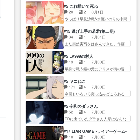
石也と共に観世座をあとにし、三
めてなかった？白雪碧さ… 今日
たら歌唱シーン… の、らいぶシ
#5 これ描いて死ね
条… 観世座を離れ、三条坊門御
も1日お疲れ様でした～───昨晩～
ーン＿!!­­--­­--­… それだけでええや
20
2
8月1日
所で日々を送る鬼… 「お前(鬼夜
今… 幼女に拾われたお市ちゃん
ん！！しかし、ビオラが仕…
やっぱり早見沙織&水瀬いのりの中間
叉)が凄いのではなく客が凄い…
の恩返し。化け猫… 役にて出演
層は上… あれ光って漫研入るこ
田楽と猿楽の獅子舞勝負。鬼夜叉は
させていただきました。ジョア
とになってたんだっけ… 登場人
猫の動き… 登場人物の我が強
#15 逃げ上手の若君(第二期)
ン… トイ・ストーリーみたいな
物が増えてわいわいしたところが好
い。新しい獅子舞に拘って… 第
34
1
7月31日
始まり。流石に除… 猫相手にな
き… 初コミティアで２０冊刷り
５話をprimevideoで視聴しまし…
また突然実写をはさんできた。作画
んでそんなに…と思ったらそう
は妥当だよね。俺… 藤森さんの
リソース… やるべきことが逃げ
い… いつもと違って少し良い話
ママ向けの漫画で、また涙腺
る事と分かると水を得た… 30歳
化け猫は油が好物… 今回はあか
#5 LV999の村人
が⋯… 〜漫画に「想い」をこめ
まで童貞だと魔法使いになれるとい
やし1体のみで15分。金持ちの…
19
1
7月30日
よう｣娘に漫画であ… 何回この作
う… こっちの諏訪の三大将もま
今更だけど霊が性行為で祓えること
単身で戦う鏡の元にアリスが街の冒
品に泣かされるのだろう。光が
たクセが強いw色… 頼重が完全に
は何とな…
険者率い… 鏡浩二はゲーム世界
藤… ホテル泊まってコミティア
ブレーンだよね毎回敵キャラ
に飲み込まれた転生者と… みん
っていいなあ。同… コミティア
#5 ヤニねこ
が… 弧次郎「欲を我慢して強く
なががんばってくれたアリスの父ち
参加のしおりを徹夜で作る先生
171
4
7月30日
なれるなら大飯食… 変化球な演
ゃん… 成長限界が999である村人
(… お母さん、娘にあんな漫画描
今回もいろいろ突っ込みどころある
出も交えながらの状況説明が本
と定めた上位存… 大規模バトル
かれたら泣いち…
回だった… ヤクのクワガタ取り
当… LOで参加させていただきま
シーンなのに会話してばっか
の話が尋常じゃない雰囲… 妹子
した！最終的に… この高らかな
#5 令和のダラさん
り… やっぱり勇者より強かった
ちゃんの恋愛話をしたり、タバコを
DT宣言、合田一人に通じるも…
52
4
7月30日
か笑統率力LV9… 普通の人間の親
生産… ここうっすら思ったこと
この作品は近年稀に見るおっさんキ
EDに出ていたダラさん人形はなんな
子やーん総務課長と娘の女子…
ズバリ言ってくれて… おかし
ャラの充…
んだと… 『ダラさんと呼ぶ者が
これがこの世界の仕組みか‥Lv200帯
い、さわやかだ 世話好きの陰に支
生まれた日』をダラさ… 陰惨な
の… そのために役割を超越する
#17 LIAR GAME -ライアーゲーム-
配… ヤクねこのクワガタ取りの
過去がきっちり現代に継承されてい
者の出現させるた… アリスのお
10
1
7月30日
話見て切なくなっ… 普段は選別