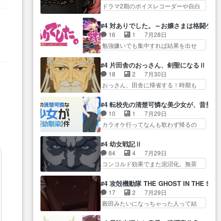
る… ダラさんと姉弟の母との出
陰で他の勇者達も共闘してくれ魔…
ドラマ2期のボイスレコーダーや自白
された4～600レスを2,30… 隠し
会いの話やはりダ… ダラさんの
ゲーム… ヨコヤは人間の弱い所
方が密売人のそれww唐突な作画力の
過去話も佳境…げに恐ろしいは
をつくのが抜群に上手… 昼の国
正… なんか今日はかなり一瞬で
#4 対ありでした。～お嬢さまは格闘ゲ
人… 第５話感想：２人の過剰な
の奴らも馬鹿が多いが、夜の国も同
終わっちまったっ… 先週と比べ
16
1
7月28日
貢ぎ物?の礼とし… 第５話感想：
じ… ご視聴ありがとうございま
てまだまともに見えた。4話は過…
勉強嫌いでも集中すれば結果を出せ
姉のお誕生会にダラさんを招
した来週もよろし… 握った◯治
る美緒が… 毎晩スト６対戦を楽
待… 部分的に時系列が4話と入れ
郎（中の人的に）仲間であるプ
しむ４人。だが、期末試… どん
替わってるのね… こんなデカイ
#4 片田舎のおっさん、剣聖になるⅡ
レ… ヨコヤの頭の回転の速さと
なゲームも相手が強すぎるとやる気
のどうやって運ぶんだよ！？
18
2
7月30日
人間の心理を利用… 夜の国のヨ
無く… テーマ：テスト勉強と大
姉… ダラさん、人型形態にもな
おっさん、田舎に帰省する！時期も
コヤ支配がますますひどく……。
会感想は、美緒がテ… すげーー
れるんか!?w髪…
時期だし… じいさん、ベリル、
… ヨコヤは飴と鞭で夜の国の独
ーーーーーーー良い……。女性声
副団長、年長者が強い順… 底知
裁支配を強化、… やはりヨコヤ
#4 転校先の清楚可憐な美少女が、昔男
優… 深夜の格ゲー対戦よりテス
れない爺さんには夢が詰まってると
いいですね。昼の国が勝てる
10
1
7月29日
トの方がよっぽど… 真剣に授業
思う… クルニ、ヘンブリッツ、
流… 役で出演いたしました。次
カラオケ行ってなんも歌わず帰るの
を受けて、夜は珠樹の部屋で格
ミュイと一緒におっ… 帰省、お
回も緊張が止まり…
かよハン… 春希ちゃんの私服、
ゲ… 来たる定期テストに向けて
供ヒロインはクルニ。順番的には
めっちゃ可愛いぞ！！！… どう
勉強会！美緒ちゃ… 受験勉強と
#4 幼女戦記Ⅱ
確… 父親から手紙が来た。サー
やらあの女優さんが春希のお母さん
戦闘の2択なら戦闘を選ぶ娘w
84
4
7月29日
ベルボアの退治の… ここでヘン
のよ… 春希ちゃん姫ちゃんに野
美… 勉強嫌いでバトルを選ぶっ
コンコルド効果でまた泥沼化。無茶
ブリッツくんが同行するのが変
菜の子も凄え可愛い… 隼人くん
て、ひぐらしの沙…
振りに奇… ルーデルドルフ中将
で… ・ベリル、実家に帰ること
のスマホを買いに行ってたけど完
自らが行う煙草と葉巻は… ブロ
に・ベリルはミュ… おっさんの
#4 攻殻機動隊 THE GHOST IN THE SHE
全… 第４話をU-NEXTで視聴しま
グを更新しました!!宜しければ、是
親となるとお爺ちゃんだよね孫
17
2
7月29日
した。視聴… スマホを買うた
非… 計画通りにはいかないね笑
扱… ・ベリル、実家に帰ること
殿田みたいになっちゃった人って結
め、都心で待ち合わせをした…
やり遂げた(ほぼ… 今回もターニ
に・ベリルはミュ…
構会社に… バトーがカッコいい
OP曲きっかけで見始めてたけどなん
ャに不都合なことがあったり
と思ってたら、トグサが… あの