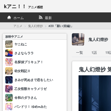
kアニ！！
アニメ感想
ホーム
最新
アニメ
鬼人幻燈抄
#20「願い(前編)」
放映中アニメ
鬼人幻燈抄
ヤニねこ
一覧
1話
19
さよならララ
名探偵プリキュア！
鬼人幻燈抄 第
幼女戦記Ⅱ
きみが死ぬまで恋をしたい
乙女怪獣キャラメリゼ
令和のダラさん
バンドリ！ ゆめ∞みた