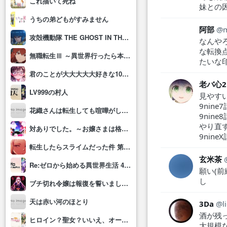
これ描いて死ね
妹との
うちの弟どもがすみません
阿部
攻殻機動隊 THE GHOST IN THE SHELL
なんや
な転換
無職転生Ⅲ ～異世界行ったら本気だす～
たいな
君のことが大大大大大好きな100人の彼女(第3期)
老バ心2
LV999の村人
見やすい
9nin
花織さんは転生しても喧嘩がしたい
9nin
やり直
対ありでした。～お嬢さまは格闘ゲームなんてしない～
9nin
転生したらスライムだった件 第4期
玄米茶
Re:ゼロから始める異世界生活 4th season
願い(
し
ブチ切れ令嬢は報復を誓いました。 ～魔導書の力で祖国を叩き潰します～
天は赤い河のほとり
3Da
l
酒が残
ヒロイン？聖女？いいえ、オールワークスメイドです(誇)！
大規模