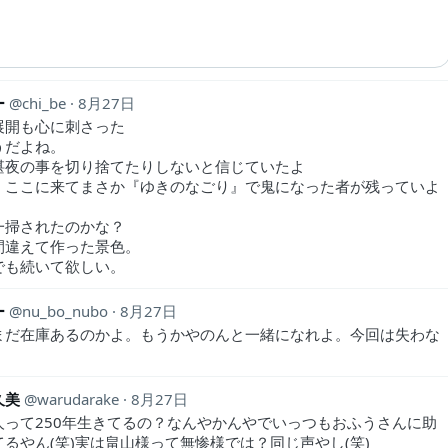
ー
chi_be
8月27日
展開も心に刺さった
うだよね。
湛夜の事を切り捨てたりしないと信じていたよ
、ここに来てまさか『ゆきのなごり』で鬼になった者が残っていよ
一掃されたのかな？
間違えて作った景色。
でも続いて欲しい。
ー
nu_bo_nubo
8月27日
まだ在庫あるのかよ。もうかやのんと一緒になれよ。今回は失わな
。
久美
warudarake
8月27日
人って250年生きてるの？なんやかんやでいっつもおふうさんに助
るやん(笑)実は畠山様って無惨様では？同じ声やし(笑)