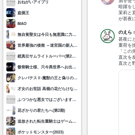
酒を使
おねがいアイプリ
暗躍を
茉莉と
盗掘王
が甚夜
MAO
のえら
無自覚聖女は今日も無意識に力を垂れ流す
甚夜に
重荷を
世界最強の後衛 ～迷宮国の新人探索者～
「この
鎧真伝サムライトルーパー(第2クール)
直次を
直次と
骸骨騎士様、只今異世界へお出掛け中Ⅱ
クレバテスⅡ-魔獣の王と偽りの勇者伝承-
才女のお世話 高嶺の花だらけな名門校で、学院一のお嬢様(生活能力皆無)を陰ながらお世話することになりました
ふつつかな悪女ではございますが～雛宮蝶鼠とりかえ伝～
花ざかりの君たちへ(第2期)
追放された転生重騎士はゲーム知識で無双する
ポケットモンスター(2023)