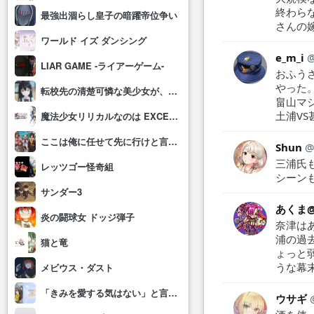
終わら
最強出涸らし皇子の暗躍帝位争い
さんの
ワールド イズ ダンシング
e_m_i
LIAR GAME -ライアーゲーム-
おふう
やった
転校先の清楚可憐な美少女が、昔男子と思って一緒に遊んだ幼馴染だった件
畠山マ
土浦V
魔法少女リリカルなのは EXCEEDS Gun Blaze Vengeance
ここは俺に任せて先に行けと言ってから10年がたったら伝説になっていた。
Shun
三浦氏
レッツゴー怪奇組
シーン
サンダー3
あくま
炎の闘球女 ドッジ弾子
奈津は
浦の過
猫と竜
ょっと
うな幕
メビウス・ダスト
「きみを愛する気はない」と言った次期公爵様がなぜか溺愛してきます
ウサギ