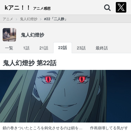
kアニ！！
アニメ感想
アニメ
鬼人幻燈抄
#22「二人静」
鬼人幻燈抄
一覧
1話
21話
22話
23話
最終話
鬼人幻燈抄 第22話
鎖の巻きついたところを鈍化させるのは鎖を… 作画崩壊してる気がす