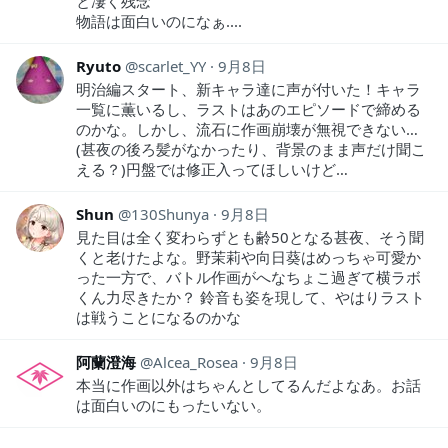
と凄く残念
物語は面白いのになぁ....
Ryuto
scarlet_YY
9月8日
明治編スタート、新キャラ達に声が付いた！キャラ
一覧に薫いるし、ラストはあのエピソードで締める
のかな。しかし、流石に作画崩壊が無視できない…
(甚夜の後ろ髪がなかったり、背景のまま声だけ聞こ
える？)円盤では修正入ってほしいけど…
Shun
130Shunya
9月8日
見た目は全く変わらずとも齢50となる甚夜、そう聞
くと老けたよな。野茉莉や向日葵はめっちゃ可愛か
った一方で、バトル作画がへなちょこ過ぎて横ラボ
くん力尽きたか？ 鈴音も姿を現して、やはりラスト
は戦うことになるのかな
阿蘭澄海
Alcea_Rosea
9月8日
本当に作画以外はちゃんとしてるんだよなあ。お話
は面白いのにもったいない。