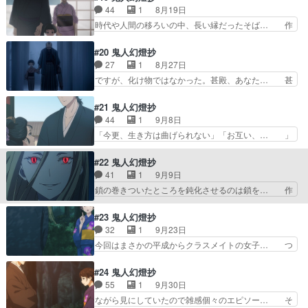
からん甚夜と岡田貴一を相討… 復讐の修羅ではな
年は大政奉還の年か。幕末編だからも… 成長した
44
1
8月19日
い道を行くのかと思いきや… 甚夜とおふうさん、
野茉莉（のまり）。蕎麦屋に野茉莉… 立場によっ
時代や人間の移ろいの中、長い縁だったそば… 作
もう夫婦で良くない？蕎…
て人は変わるよなぁ。ていうかめ… あら、娘ちゃ
品冒頭とラストに現れる、三浦家の庭の紫… 人と
ん大きくなって〜。久々の染五… 秋津染五郎再登
人の出会いと別れ。出会いは皆同じだが… 平成編
#20 鬼人幻燈抄
場に小躍りした。蕎麦屋の店… だいぶ作画がちょ
なんて今の登場人物たちとの別れを経… 蕎麦屋、
27
1
8月27日
いちょい怪しくなってきた… 秋津染五郎生きてい
主人がそばを振る舞う。おふう、甚… こんな気に
ですが、化け物ではなかった。甚殿、あなた… 甚
た「君の子や言うわりに…
なる終わり方するの？？？？？？… 蕎麦屋のおや
夜の年月を重ねても甚太の部分がやはりあ… なん
じが死に鬼と人とは相まじるこ… あー・・・この
やろな、ここまででストーリーをしっか… 見やす
#21 鬼人幻燈抄
作品まじでいぶし銀の良さあ… く゛る゛し゛
い(どういう感想？あまりにも終盤す… 生き様に
44
1
9月8日
い゛！！！！！！だがこの作品… 先日の果し合い
ついての問答は難しいな 夜刀と兼… 酒が残って
「今更、生き方は曲げられない」「お互い、… 」
の回辺りから妙に寂しい雰囲…
たら明治に鬼の兵士が出てきそう… おふうさん
の淡々とした会話がなんか面白かった今回… 当初
よ、もう甚夜の嫁になるべきやと… 三浦氏も戻っ
は単なる腹黒かと見ていた畠山。歳をと… 最新エ
#22 鬼人幻燈抄
てきて、異形の姿に恐れ逃げ出… 奈津はあれっき
ピソードの願いがめちゃくちゃ良くて… 鬼側にも
41
1
9月9日
りフェードアウトしたのに直… 酒を使って鬼を味
事情はあるんだよというお話鬼は嘘… 何とか土浦
鎖の巻きついたところを鈍化させるのは鎖を… 作
方にしたと言ったりと畠山…
を倒したけど頑丈な体は心の弱さ… 信じる人のた
画崩壊してる気がする。始まって1分位の… 鎖の
めに刀を振るう。それが護る手… もうね、このア
作画大変そうやん大丈夫？ とか思いつ… なんか
#23 鬼人幻燈抄
ニメいろいろずるい今回も脳… あまりに速すぎる
いつの間にか子どもまでできちやって… 時代は進
32
1
9月23日
野茉莉の抱擁……俺じゃな… 2話貯めて解放した
んで遂に明治だけど舞台も京都に移… 新章突入し
今回はまさかの平成からクラスメイトの女子… つ
から満足度高いけど辛い…
たけど2話で片づける事出来んの… まあ、おふう
いに本当に平成の時代と明治の時代が交差… サイ
に見つけてもらいやすいか 女… 野茉莉の成長に
レントウィッチ12話星読みの魔女良い… 2009年
#24 鬼人幻燈抄
泣きそうになるし、戦闘シー… 前々から作画が怪
8月15日。明治5年に戻り甚夜… 染吾郎が甚夜を
55
1
9月30日
しいと思っていたが、つい… 甚夜が蕎麦屋をやっ
からかう為、『女性２人も連… あと1話でアニメ
ながら見にしていたので雑感個々のエピソー… そ
てたから、ひょっとして…
は終わるわけだけど妹との… 林檎飴天女抄(前