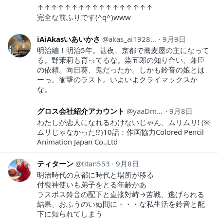
↑↑↑↑↑↑↑↑↑↑↑↑↑↑↑↑↑
完全な前ふりです(^q^)www
iAiAkasいあいかさ
akas_ai19281118
9月9日
明治編！明治5年。甚夜、京都で蕎麦屋の主になって
る。野茉莉も育ってるな。染五郎の知り合い、兼臣
の依頼。向日葵、鬼だったか。しかも鈴音の娘とは
ーっ。衝撃のラスト。いよいよクライマックスか
な。
グロス会社紹介アカウント
yaaDmJCNyZt1feQ
9月8日
わたしが恋人になれるわけないじゃん、ムリムリ! (※
ムリじゃなかった!?)10話：作画協力Colored Pencil
Animation Japan Co.,Ltd
ティターン
titan553
9月8日
明治時代の京都に時代と場所が移る
付喪神使いも弟子をとる年齢かあ
ラスボス鈴音の配下と直接対峙→苦戦、逃げられる
結果、おふうのいぬ間に・・・な私生活を鈴音と配
下に知られてしまう