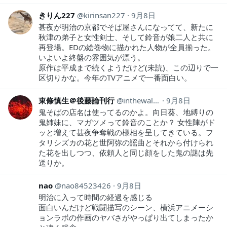
きりん227
kirinsan227
9月8日
甚夜が明治の京都でそば屋さんになってて、新たに
秋津の弟子と女性剣士、そして鈴音が娘二人と共に
再登場。EDの絵巻物に描かれた人物が全員揃った。
いよいよ終盤の雰囲気が漂う。
原作は平成まで続くようだけど(未読)、この辺りで一
区切りかな。今年のTVアニメで一番面白い。
東條慎生＠後藤論刊行
inthewall81
9月8日
鬼そばの店名は使ってるのかよ。向日葵、地縛りの
鬼姉妹に、マガツメって鈴音のことか？ 女性陣がド
ッと増えて甚夜争奪戦の様相を呈してきている。フ
タリシズカの花と世阿弥の謡曲とそれから付けられ
た花を出しつつ、依頼人と同じ顔をした鬼の謎は先
送りか。
nao
nao84523426
9月8日
明治に入って時間の経過を感じる
面白いんだけど戦闘描写のシーン、横浜アニメーシ
ョンラボの作画のヤバさがやっぱり出てしまったか