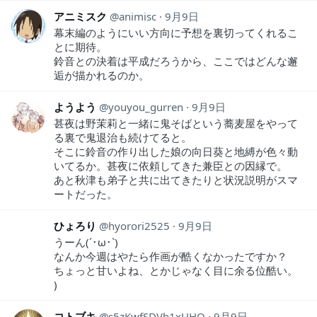
アニミスク
animisc
9月9日
幕末編のようにいい方向に予想を裏切ってくれるこ
とに期待。
鈴音との決着は平成だろうから、ここではどんな邂
逅が描かれるのか。
ようよう
youyou_gurren
9月9日
甚夜は野茉莉と一緒に鬼そばという蕎麦屋をやって
る裏で鬼退治も続けてると。
そこに鈴音の作り出した娘の向日葵と地縛が色々動
いてるか。甚夜に依頼してきた兼臣との因縁で。
あと秋津も弟子と共に出てきたりと状況説明がスマ
ートだった。
ひょろり
hyorori2525
9月9日
うーん(´･ω･`)
なんか今週はやたら作画が酷くなかったですか？
ちょっと甘いよね、とかじゃなく目に余る位酷い。
)
コトブキ
s5zKwfSDVb1xUHO
9月9日