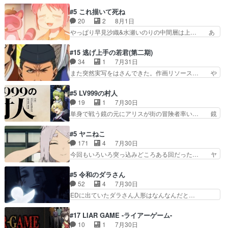
くろ首さんも油舐めてなかった？白雪碧さ… 今日
叉)が凄いのではなく客が凄い… 田楽と猿楽の獅
も1日お疲れ様でした～───昨晩～今… 幼女に拾
#5 これ描いて死ね
子舞勝負。鬼夜叉は猫の動き… 登場人物の我が強
われたお市ちゃんの恩返し。化け猫… 役にて出演
20
2
8月1日
い。新しい獅子舞に拘って… 第５話を
させていただきました。ジョアン… トイ・ストー
やっぱり早見沙織&水瀬いのりの中間層は上… あ
primevideoで視聴しまし…
リーみたいな始まり。流石に除… 猫相手になんで
れ光って漫研入ることになってたんだっけ… 登場
そんなに…と思ったらそうい… いつもと違って少
人物が増えてわいわいしたところが好き… 初コミ
#15 逃げ上手の若君(第二期)
し良い話化け猫は油が好物… 今回はあかやし1体
ティアで２０冊刷りは妥当だよね。俺… 藤森さん
34
1
7月31日
のみで15分。金持ちの… 今更だけど霊が性行為
のママ向けの漫画で、また涙腺が⋯… 〜漫画に
また突然実写をはさんできた。作画リソース… や
で祓えることは何とな…
「想い」をこめよう｣娘に漫画であ… 何回この作
るべきことが逃げる事と分かると水を得た… 30
品に泣かされるのだろう。光が藤… ホテル泊まっ
歳まで童貞だと魔法使いになれるという… こっち
#5 LV999の村人
てコミティアっていいなあ。同… コミティア参加
の諏訪の三大将もまたクセが強いw色… 頼重が完
19
1
7月30日
のしおりを徹夜で作る先生(… お母さん、娘にあ
全にブレーンだよね毎回敵キャラが… 弧次郎「欲
単身で戦う鏡の元にアリスが街の冒険者率い… 鏡
んな漫画描かれたら泣いち…
を我慢して強くなれるなら大飯食… 変化球な演出
浩二はゲーム世界に飲み込まれた転生者と… みん
も交えながらの状況説明が本当… LOで参加させ
なががんばってくれたアリスの父ちゃん… 成長限
#5 ヤニねこ
ていただきました！最終的に… この高らかなDT
界が999である村人と定めた上位存… 大規模バト
171
4
7月30日
宣言、合田一人に通じるも… この作品は近年稀に
ルシーンなのに会話してばっかり… やっぱり勇者
今回もいろいろ突っ込みどころある回だった… ヤ
見るおっさんキャラの充…
より強かったか笑統率力LV9… 普通の人間の親子
クのクワガタ取りの話が尋常じゃない雰囲… 妹子
やーん総務課長と娘の女子… これがこの世界の仕
ちゃんの恋愛話をしたり、タバコを生産… ここう
#5 令和のダラさん
組みか‥Lv200帯の… そのために役割を超越する
っすら思ったことズバリ言ってくれて… おかし
52
4
7月30日
者の出現させるた… アリスのお陰で他の勇者達も
い、さわやかだ 世話好きの陰に支配… ヤクねこ
EDに出ていたダラさん人形はなんなんだと…
共闘してくれ魔…
のクワガタ取りの話見て切なくなっ… 普段は選別
『ダラさんと呼ぶ者が生まれた日』をダラさ… 陰
された4～600レスを2,30… 隠し方が密売人のそ
惨な過去がきっちり現代に継承されている… ダラ
#17 LIAR GAME -ライアーゲーム-
れww唐突な作画力の正… なんか今日はかなり一
さんと姉弟の母との出会いの話やはりダ… ダラさ
10
1
7月30日
瞬で終わっちまったっ… 先週と比べてまだまとも