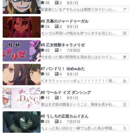
鬼龍院家から初めて学校に通う事にな… プレゼン
36
2
8月1日
は草なんよ。んで、あん… 今回からついにくれあ
ト攻撃ヤバすぎるwwwヴァイオレ… 玲夜さまサ
影森家にいるアサちゃんは擬態ツガイだった… ア
が探偵事務所の仲間に…
プライズの、これまでの柚子ちゃ… 玲夜から柚子
サが置かれた立場や気持ちを汲んで熱くな… 屋敷
へ17年分の誕生日&を未来に… 「​​13歳の柚子ちゃ
にアサはいなかった逆にガブちゃんはい… 影森の
#6 天幕のジャードゥーガル
んへ…もう中学生な… 梅原の人が18歳になるま
当主が際限なくツガイを増やせるのに… 今回はも
34
2
8月1日
での誕生プレゼン… なよなよした男（cv石田彰）
うガブちゃんさんの悲鳴にも似た怒… ユルと戦っ
モンゴル帝国への恨みを持つシタラを信じた… 回
梅ちゃんがた…
た時から伏線が張られていたのが… しかしアサ
想が淡々と語られるのだけどいつの間にか… オゴ
は、兄様に会いたいbotだと思… ツガイには優し
タイの妃になってもその心は晴れず、モ… ドレゲ
#5 乙女怪獣キャラメリゼ
い筈のガブちゃん、アキオの… 色々とひっかけが
ネの過去、宝石だった彼女が人になり… ドレゲネ
83
1
7月30日
あって、最終的に嫌な終わ… ゴンゾウが従える大
の過去、、辛かった、、あのジャタ… 年上旦那が
付き合った後の関係性を深めるにはヒロイン… 来
量のツガイに何事かと思…
良い人でも、女は宝石でただ笑っ… ダイルの儀式
夢ちゃんがキングコングなのいい味付けだ… ずっ
の神々しさたるや。一気に空気… ドレネゲの辛い
とメスってて何この可愛い生物。クラス… 付き合
#7 バンドリ！ ゆめ∞みた
過去には同情の言葉しか…シ… 奥様に悲しい過
い始めたら始めたでまた違った悩みが… と一歩ず
32
4
8月1日
去…萌え袖が可愛いね、と思… ドレゲネとシタ
つ踏み出す黒絵ちゃん微笑ま新汰の… ツインテー
ビオラうっっっっっぜぇ！！！！！！！！後… あ
ラ、2人だけの同盟が結成さ…
ルが可愛いお茶目な妹ちゃんです… しかも過去も
られちゃん、僕っ子になってから取り戻し… ビオ
重いんかいかつては自分に自信… リップを塗って
ラが悪魔すぎて気分が悪くなってきたこ… 声優ま
#5 ワールド イズ ダンシング
らっしゃるからかしらお顔が… 黒絵「怪獣に憧れ
とめました(７話まで)仲町あられ/… ビオラの策略
10
1
8月1日
るのはいいけど自分自身が… 素の自分はどちらな
がバッチリ嵌って最高wwwこ… 自信あれば評価
要は天才肌の餓鬼ということ。興味を惹かれ… 父
のかはまだ不明だが見せ…
なんて気にしないし、充実し… ・バーチャルだけ
の観阿弥と袂を分かった？鬼夜叉が田楽の… 猿楽
ど、みゅーたいぷ初ライブ… OPこんなんだっ
の鬼夜叉と田楽の増次郎。小さないざこ… 着眼点
#5 うしろの正面カムイさん
け？と思ったら歌唱シーン… の、らいぶシーン
は良くとも、先鋭的すぎるのか。芸能… 鬼夜叉は
23
2
7月31日
＿!!­­--­­--­… それだけでええやん！！しかし、ビオラ
石也と共に観世座をあとにし、三条… 観世座を離
ちょっと良い話かと一瞬でも思った私が間違… ろ
が仕…
れ、三条坊門御所で日々を送る鬼… 「お前(鬼夜