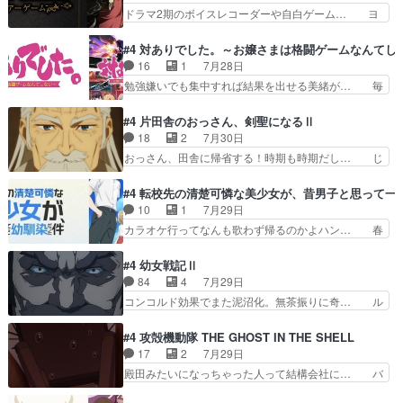
んの過去話も佳境…げに恐ろしいは人… 第５話感
ドラマ2期のボイスレコーダーや自白ゲーム… ヨ
に見えた。4話は過…
想：２人の過剰な貢ぎ物?の礼とし… 第５話感
コヤは人間の弱い所をつくのが抜群に上手… 昼の
想：姉のお誕生会にダラさんを招待… 部分的に時
国の奴らも馬鹿が多いが、夜の国も同じ… ご視聴
#4 対ありでした。～お嬢さまは格闘ゲームなんてし
系列が4話と入れ替わってるのね… こんなデカイ
ありがとうございました来週もよろし… 握った◯
16
1
7月28日
のどうやって運ぶんだよ！？姉… ダラさん、人型
治郎（中の人的に）仲間であるプレ… ヨコヤの頭
勉強嫌いでも集中すれば結果を出せる美緒が… 毎
形態にもなれるんか!?w髪…
の回転の速さと人間の心理を利用… 夜の国のヨコ
晩スト６対戦を楽しむ４人。だが、期末試… どん
ヤ支配がますますひどく……。… ヨコヤは飴と鞭
なゲームも相手が強すぎるとやる気無く… テー
#4 片田舎のおっさん、剣聖になるⅡ
で夜の国の独裁支配を強化、… やはりヨコヤいい
マ：テスト勉強と大会感想は、美緒がテ… すげー
18
2
7月30日
ですね。昼の国が勝てる流… 役で出演いたしまし
ーーーーーーーー良い……。女性声優… 深夜の格
おっさん、田舎に帰省する！時期も時期だし… じ
た。次回も緊張が止まり…
ゲー対戦よりテストの方がよっぽど… 真剣に授業
いさん、ベリル、副団長、年長者が強い順… 底知
を受けて、夜は珠樹の部屋で格ゲ… 来たる定期テ
れない爺さんには夢が詰まってると思う… クル
#4 転校先の清楚可憐な美少女が、昔男子と思って一
ストに向けて勉強会！美緒ちゃ… 受験勉強と戦闘
ニ、ヘンブリッツ、ミュイと一緒におっ… 帰省、
10
1
7月29日
の2択なら戦闘を選ぶ娘w美… 勉強嫌いでバトル
お供ヒロインはクルニ。順番的には確… 父親から
カラオケ行ってなんも歌わず帰るのかよハン… 春
を選ぶって、ひぐらしの沙…
手紙が来た。サーベルボアの退治の… ここでヘン
希ちゃんの私服、めっちゃ可愛いぞ！！！… どう
ブリッツくんが同行するのが変で… ・ベリル、実
やらあの女優さんが春希のお母さんのよ… 春希ち
#4 幼女戦記Ⅱ
家に帰ることに・ベリルはミュ… おっさんの親と
ゃん姫ちゃんに野菜の子も凄え可愛い… 隼人くん
84
4
7月29日
なるとお爺ちゃんだよね孫扱… ・ベリル、実家に
のスマホを買いに行ってたけど完全… 第４話を
コンコルド効果でまた泥沼化。無茶振りに奇… ル
帰ることに・ベリルはミュ…
U-NEXTで視聴しました。視聴… スマホを買うた
ーデルドルフ中将自らが行う煙草と葉巻は… ブロ
め、都心で待ち合わせをした… OP曲きっかけで
グを更新しました!!宜しければ、是非… 計画通り
#4 攻殻機動隊 THE GHOST IN THE SHELL
見始めてたけどなんだかん… いきなりシリアス展
にはいかないね笑やり遂げた(ほぼ… 今回もター
17
2
7月29日
開ぶち込んでくるじゃん… 春希の家庭事情は複
ニャに不都合なことがあったりし… 白髪の男性が
殿田みたいになっちゃった人って結構会社に… バ
雑。食事とか隼人が親身…
語った家族を失った喪無感が、… 連邦に対して有
トーがカッコいいと思ってたら、トグサが… あの
利な講話条件を引き出すため… コンコルド効果に