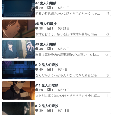
かこう久々に『あ、そういう事！？』っ… 残り
#7 鬼人幻燈抄
次在衛はある奇妙な悩みを… これで喜ぶのなんて
10分怒涛の激アツ展開の応酬で腰抜か… 童女の
29
1
5月13日
原作ファンだけややっぱ… 犯人はこの中に…いな
声優が茅野さんで、最初蕎麦屋の店員… 非常に後
昭和の時代劇みたいな話すぎてめちゃくちゃ… 須
さそうか？ 展開の予…
味の良い結末に泣きました。三浦氏… 集中して見
賀屋の主・重蔵から甚夜に九段坂の浮世絵… しみ
たいから保留してたら溜まってし… 弟以外が兄の
じみといい回だった細やかな演出は相変… 1話で
#8 鬼人幻燈抄
存在を忘れてる理由おふう本人… 上田麗奈の演技
作った因縁をベースに伝奇バトルもの… 小噺とし
38
1
5月21日
力ほんとレベル高すぎ！！1… 作者ストーリー書
て話の構成が完璧だろ。こりゃあ1… 甚夜と二人
奈津とおふう、祭りを訪れ秋津染吾郎と出会… 夜
くの上手すぎでしょ。話の…
の父親それぞれとの繋がりを感じ… 物騒な事起こ
鷹に秋津か、今後どう関わってくるか。秋… いつ
ると思ってら九段坂の浮世絵の… なんならバトル
も甚夜の刀の納め方が気になるけどあれ… 面白す
#9 鬼人幻燈抄
無い会話劇メインの方が見応… 親戚のおじさんの
ぎるだろ！！！！！！！！！！お兄様… 今は亡き
48
1
5月27日
家に遊びに行ったら聞かさ… 今日の朝アニメタイ
秋津が作った簪ってことは、その妹… 夜鷹と秋津
昨日は高齢身内の用事3種のため雨の中を動… つ
ムスライム倒して300…
染吾郎きちゃーー！染吾郎はCV… 同業者の登場
いに舞台が江戸時代から毎回、構成や台詞… "人
面白いな。秋津染五郎は世襲制… 裏の有りそうな
の想い"が"紡ぐ"、からの千夜一夜千… 前回の〇〇
#10 鬼人幻燈抄
新キャラが出てきてcv遊佐… 秋津染五郎なにやら
は実は××だった・が気持ちいい… 江戸時代編こ
40
1
6月4日
甚夜の同業者らしいが甚… 『お嬢ちゃんの想い
れで終わり？？？いや流石にそ… 秋津染吾郎は突
なんだかよくわからんくなって来た鈴音はも… ホ
も、いつか蛤になるとえ…
然三匹の犬神を甚夜にけしか… 斬っても減らない
トトギスの簪は夜鷹が昔兄から貰ったもの… 直次
が食うと減る犬の本体とは… 最後よく分からなか
と陰の戦闘中に、鬼の面をつけた男が登… 安政二
#11 鬼人幻燈抄
った詳しい人教えてくだ… 最後にいきなり現代へ
年、直次は軒下で雨宿り中に美しい夜… これは面
28
1
6月11日
次から舞台は遂に現代… この作品はバトル主体で
白い構成やね。マンネリ防止にもな… 兄と妹と簪
まあ別に悪くはないけどそろそろもう少し盛… 1
はないなとあらため…
の話は、まだ続いていたのか 甚… 金髪の服装、
話は結構衝撃だったけど話を重ねても面白… 善二
寒いのか暑いのかどっちなんだ… え、ちょっと待
が番頭に昇格したお祝いの席での和やか… めっち
#12 鬼人幻燈抄
って、つまりどういう事、、… 作画気にならない
ゃ心臓バクバクしてるこれが中編、後… 行き遅れ
30
1
6月18日
程度には安定していてお話… 彼女はまるで天女の
とか可愛げがないとか消えろとか散… 最後に鈴音