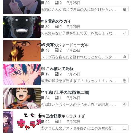
躍、敵を圧倒ってのはおおよその流れだ… キュア
33
2
7月25日
人前での苦手意識を抱えなが… 第４話をｄアニメ
エクレール初変身＆初戦闘。プリキュ… キュアエ
実際にこんな感じで運命の人に気付けたらい… 柚
ストアで視聴しました。視…
クレールは強いが力を制御できない… キュアエク
子は玲夜の屋敷に住む事になり使用人達は… 運命
レール可愛く最強つよい!!!!… 緊張感があるけどピ
の花嫁は一見すると甘い夢、理想の天国… 玲夜さ
#16 黄泉のツガイ
ッコロで始まってちょっ… バカおもろいやん
んのご両親の登場ですこの世に数多い… 玲夜のお
30
2
7月25日
www実質まどマギやんけ… しかも実質的にエク
父さんが石田彰だったことに驚きを… 主人公自分
何も知らない子供を殺して天下を取るような… イ
レールが倒したビルであ…
の立場わかって無さすぎやしまた… ヨミツガと
ワンの刀が斬った者の中にまさかの…影森… 激し
BLEACHは完全に豪華な展開… 透子ちゃん、柚
いバトル回の最後に、予想外の引きシン… これっ
#5 天幕のジャードゥーガル
子にも優しいし可愛いしこの… ユキノさんから玲
て作者が描きたいのは"ユルの物語"… デラさんの
40
2
7月25日
夜の父親の話で、そのイメ… あやかしの頂点に立
秘密がちょっとわかった回、正直… 左さんと刀持
ジャダ石を盗んだと疑われたことから、シタ… 今
つ鬼龍院家の現当主が息…
ちさんが対決♪あとどこぞのじ… 何処も彼処も言
回のシタラは表情が豊かで、モンゴルでの… だい
ってる事が全部嘘じゃ無さそ… 戦況が目まぐるし
ぶややこしいことになってたオープニン… テンポ
#4 これ描いて死ね
く動いていてずっと胸が熱… 同時視聴｜
も良いし毎話良いところで引くから全… 盟友ドレ
19
2
7月25日
DaemonsRealm｜リア… これまで騙していた東
ゲネ后との出会い。次週のドレゲネ… さて、登場
最後の最後急展開すぎて「ゴッッッ！！」っ… 思
村を捨てて新郷家に来…
人物多いけどついていけるのか私… 今回は遂にド
ってた以上にセリフとかしっかりした漫画… 今回
レゲネ登場という話彼女の在り… チャガタイ兄さ
は泣かなかった！漫画描きのハウツー回… この作
#14 逃げ上手の若君(第二期)
んがめっちゃ可愛かったなド… まさかの展開にめ
品はこういうのをズバッとキメるの上… 藤子不二
34
1
7月24日
ちゃくちゃテンション上が… チャガタイの所へ密
雄に親しんだ人にはとてもフィット… 赤福のヌル
今回輝いたもう一人の亜也子天然「武闘派」… 今
偵に行ったはずがドレゲ…
ヌルした動きとかネームを褒めら… 漫研が気にな
回は強敵小笠原貞宗と時行の対面内容盛り… 言い
って仕方ない先生がかわいい。… 漫画のノウハウ
逃れすら逃げ上手亜也子のアシストに支… そう
#4 乙女怪獣キャラメリゼ
から新たな仲間まで。本作品… 今回エンディング
か、亜也子もまだ9歳なのか‥ときゆき… 「亜也
99
1
7月23日
テーマが流れるのが早い（… この作品の世界に
子のドキドキ・大作戦！・長寿丸を一… 目玉と耳
①クロたんのデスメタル好きはこのおぢの影… 三
も、一応デジタルという概…
を相手に言葉で繰り広げる戰もノラ… 時代設定ど