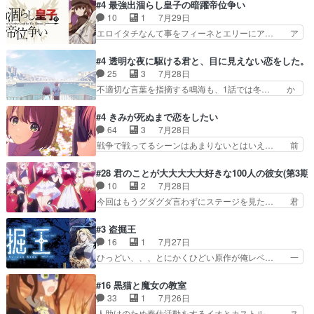
見た目もうただのロボでしかないんだよ… 俺らの
#4 最強出涸らし皇子の暗躍帝位争い
油を注ぐターニャの勝利軍… 犠牲を払っても良い
汗拭きそりゃいやだろwwバトー＆ト… イノセン
10
1
7月29日
ならお前たちが前線へ行… 戦闘がアッサリし過ぎ
スの元となった回だけど、ガイノイ… アダム・リ
エロイタチなんて事をフィーネとエリーにア… ア
じゃない？戦争がメイ…
ンクやジェイムスン(教授)型サ… アンドロイドも
ルも気付かなかった事を…フィーネは自分… モン
おっさんの汗を拭くのは嫌や… 押井守監督のイノ
スターを呼ぶ笛？黒幕は狩猟祭とは関係… 平凡な
#4 透明な夜に駆ける君と、目に見えない恋をした。
センスの土台になったエピ… コミカルなのにも慣
少女に見える眼鏡w眼鏡属性は持ち合… 神アニ
25
3
7月28日
れてきました。１話でし… ロボットの反乱は今と
メ、ケテーイ！「騎士狩猟祭、前夜の… フィーネ
不適切な言葉を指摘する鳴海も、1話では冬… か
なっては良くある話し…
がアルノルトに活躍してもらいたが… 第４話を
けると鳴海のやり取り微笑ましいw良い奴… どう
ABEMAで視聴しました。視聴に… 第４話、アル
接していいのかわからず戸惑うかけるも… 盲目だ
#4 きみが死ぬまで恋をしたい
とフィーネの２度目のデート出… マジできな臭い
と相手の表情も分からないからどう思… 今期のバ
64
3
7月28日
ぞ帝位争い。姉からの刺客を… ふぃーねと町の様
ックナンバーみたいなOPアニメ。… 初デートで
戦争で戦ってるシーンはあまりないとはいえ… 前
子を見に行ったら町中で窃…
冬月を笑わせようとする姿も冬月… 特に大きな事
回までにあまり見れなかったようなシーナ… ミミ
件やイベントが起きるでもなく… 初デートで冬月
の存在で揺らぐ14クラス約束された死… ミミの
#28 君のことが大大大大大好きな100人の彼女(第3期)
を笑わせようとする姿も冬月… 3話までは主人公
秘密をあっさり受け入れたのは拍子抜… 蘇生魔法
10
2
7月28日
がどうでもいいことでずっ… 花火購入に浅草へ…
って下衆い国なら進退窮まったら手… 蘇生魔法ヤ
今回はもうグダグダ言わずにステージを見た… 君
行き当たりばったり訪問…
バイけどミミいなかったら詰んで… アニメオタク
のことが大大大大大好きな１００人の彼女… 100
あるある：作中に花が登場する… ご視聴ありがと
カノ版ラブライブ！？こういうのは人… 俺、みん
#3 盗掘王
うございました！アリとセイ… ごめん、そういう
なのレッスン動画をDVDが焼きき… アナウンス
16
1
7月27日
話がしたい作品じゃないの… 第４話感想：その口
役で出演いたしましたみんなのア… 恋太郎ファミ
ひっどい、、、とにかくひどい原作が俺レベ… 一
止め効果あるかな？ミミ…
リーがガチでアイドルに挑戦！… ギャグギャグし
般人が巻き込まれることもあるのか結構面… 久野
くもド直球で泣ける回来たな… 【完全初見】100
美咲さんと言えば幼女！アイマスの市原… 遼河は
#16 黒猫と魔女の教室
カノGirlfrien… 『アイドル伝説恋太郎ファミリ
目的の為には人命も軽視するタイプの… 4つのス
33
1
7月26日
ー』にて「ア… 安木路佐ウル子役で出演いたしま
キルが揃う。広い墓を捜索中、遼河… 村正はそん
人助けのため奉仕活動をするイオとカストル… ス