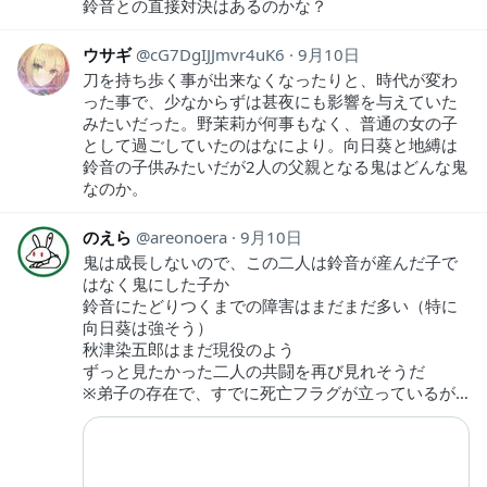
鈴音との直接対決はあるのかな？
ウサギ
cG7DgIJJmvr4uK6
9月10日
刀を持ち歩く事が出来なくなったりと、時代が変わ
った事で、少なからずは甚夜にも影響を与えていた
みたいだった。野茉莉が何事もなく、普通の女の子
として過ごしていたのはなにより。向日葵と地縛は
鈴音の子供みたいだが2人の父親となる鬼はどんな鬼
なのか。
のえら
areonoera
9月10日
鬼は成長しないので、この二人は鈴音が産んだ子で
はなく鬼にした子か
鈴音にたどりつくまでの障害はまだまだ多い（特に
向日葵は強そう）
秋津染五郎はまだ現役のよう
ずっと見たかった二人の共闘を再び見れそうだ
※弟子の存在で、すでに死亡フラグが立っているが…