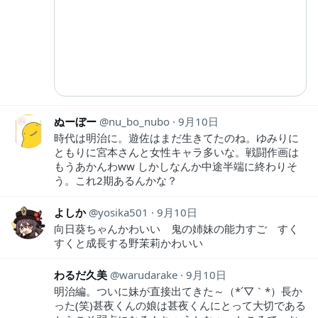
ぬーぼー
nu_bo_nubo
9月10日
時代は明治に。遊佐はまだ生きてたのね。ゆみりに
ともりに宮本さんと女性キャラ多いな。戦闘作画は
もうあかんわww しかしなんか中途半端に終わりそ
う。これ2期あるんかな？
よしか
yosika501
9月10日
向日葵ちゃんかわいい 鬼の姉妹の能力すご すく
すくと成長する野茉莉かわいい
わるだ久美
warudarake
9月10日
明治編。ついに妹が直接出てきた～（*´▽｀*）長か
った(笑)甚夜くんの娘は甚夜くんにとって大切である