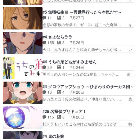
したクォリ…
なおどろおどろしいエピソードあ… 気持ちよくし
ピカも大概怖がりだけど、カストルが更に… イオ
ようとしてるのはわかるけど。… 韓国ご自慢の俺
とカストルの共通点は、魔法の制御が出… 椋鳥の
#5 無職転生Ⅲ ～異世界行ったら本気だす～
レベのアニメ制作を日本に奪… 予言で正体がバレ
大群て…住民から迷惑がられてない？… キングコ
11
2
7月27日
る、もう騙し討ちは出来な… 村正の墓、アニメで
ングor進撃の巨人牡羊座のアルデ… スピカ・イ
念願の家族の食卓で、ゼニスに起こった奇跡… キ
見ると一杯で怖いな。ア…
オ・カストルという組み合わせ。… 有り余るパワ
スをせがむロキシーが可愛い過ぎ！妹達へ… エリ
ーが制御出来ない誰かの為に力… スピカの放り込
ナリーゼの悪魔の囁きwクリフとエリナ… 悪魔の
#4 さよならララ
みかたが雑になってきてるな… イキりカストルは
囁きやめてくださいwおい、1番重要… ゼニスも
155
3
7月26日
怖がりやったかあスピカな… 鏡の世界への突入と
感情が出てきてて良い方向に進んで… 第５話を
今回、元みずはんこと現倉丸莉子ちゃんが出… い
新たな依頼サブタイトル…
ABEMAで視聴しました。視聴に… クリフとエリ
や、これけっこうおもしろいかも知れん。… 王子
ナリーゼさんが夫婦になり、ノ… エリナリーゼ様
様とは...本当の愛とは...なんぞ… テンポの良いボ
#4 うちの弟どもがすみません
相変わらずで草ルディ君釣り… ルーデウスにシル
ケとツッコミで笑わせつつ、… この作品、ストー
29
1
7月24日
フィエットとロキシーとの… 離れ離れになったり
リーにも登場人物にも全く… 家で机に向かってる
男同士の入浴シーンなのに2度見しちゃった… 肩
別れがあったり絶望の大…
時の貧乏ゆすりとか、ラ… お姉ちゃんと話せ
ひじ張って素直に言葉が出てこない糸と源… 蛙を
た！！！！し、また1歩進… ヒメカの最後の言葉
散歩って逃げるよね！糸と類を助けよう… 類の面
#4 グロウアップショウ ～ひまわりのサーカス団～
に、ララは何を思うのだ… 息をするかのように3
倒見るのが1番大変そう糸は誰とでも… 源くんを
16
4
7月26日
話まで視聴。2026… ララの王子様探しが本格的
甘えさせるまでの糸と周りの出来事… 源くん、甘
伊万里と五十鈴の幼馴染ペア仲直り回だが、… 先
に動き出した回。…
えちゃうぞ宣言。思ったよりラブ… 糸ちゃんのま
週の雫スヴェトラーナ回に続き、今回は伊… い
っすぐな言葉、わたしも原作を… 主人公が当初の
や、これ素晴らしいコメディアニメだな。… 水着
#26 名探偵プリキュア！
目的を忘れてますますヤング… でも央太と親しく
回なのにビキニじゃない！これは時代背… 今回は
115
3
7月26日
するのは嫌。世話を拒んで… ゴメス（カエル）外
推しの吾野伊万里ちゃん担当回。これ… 伊万里さ
転スラもいいところやけど名探偵のほうがき… 特
で散歩させてたのか(*…
んの手品回であり水着回ね。瑞佳ち… 売り上げが
に板野サーカスはプリキュアで見れるとは… あん
上がっても借金返済へで何故か海… 父親のスパル
なはプリキュア仲間には自分が未来から… の活
#4 鬼の花嫁
タ教育のせいで瑞佳がヒモカス… 伊万里ちゃんの