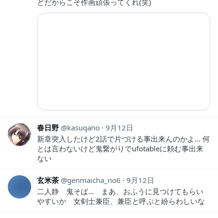
どだからこそ作画頑張ってくれ(笑)
春日野
kasuqano
9月12日
新章突入したけど2話で片づける事出来んのかよ... 何
とは言わないけど鬼繋がりでufotableに頼む事出来
ない
玄米茶
genmaicha_no6
9月12日
二人静 鬼そば… まあ、おふうに見つけてもらい
やすいか 女剣士兼臣、兼臣と呼ぶと紛らわしいな