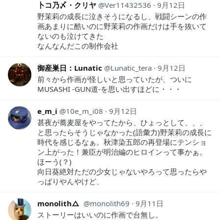
卜コ乃〆・クリヤ
Ver11432536
9月12日
野茉莉の成長に泣きそうになるし、戦闘シーンの作
画あまりに酷いのに野茉莉の作画だけは手を抜いて
ないのも泣けてきた
なんなんだこの制作会社
御産巣日：Lunatic
Lunatic_tera
9月12日
前々から作画が怪しいと思っていたが、ついに
MUSASHI -GUN道-を思い出すほどに・・・
e_m_i
10e_m_i08
9月12日
甚夜が蕎麦屋をやってたから、ひょっとして、、、
と思ったらそうじゃなかった(語彙力)野茉莉の成長に
時代を感じるなぁ。秋津染五郎の再登場にテンショ
ン上がった！兼臣が明治編のヒロインって事かぁ。
ほーう(？)
向日葵絶対ただの少女じゃないやろって思ったらや
っぱりやんやけど、
monolith△
monolith69
9月11日
ストーリーはいいのに作画で台無し。