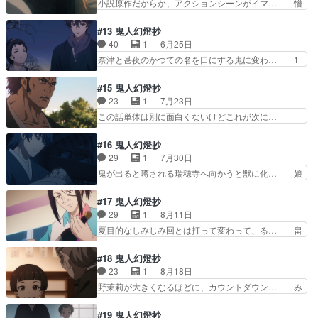
小説原作だからか、アクションシーンがイマ… 憎
ようだった(´；ω；｀…
らしき髪の毛が⋯ゆきのなごりに… 安政三年、江
しみの執念が強すぎるな。酒って飲まない… 甚夜
戸の町でゆきのなごりという酒… ゆきのなごり酒
と秋津が良いコンビになってる^ついに… 毎日の
#13 鬼人幻燈抄
を飲んだ善二が、奈津や甚夜… こいつも酒にハマ
ようにゆきのなごりを嗜んでる重蔵も… 重蔵は毎
40
1
6月25日
って金が無くなった？そう… ゆきのなごりって酒
晩酒を飲んできてるのに、そんな昨… 「取り返し
奈津と甚夜のかつての名を口にする鬼に変わ… 1
は以前に出たっけ？善ニ…
のつかないことなどない」「後に… 江戸の町では
話がツラくて心折れそうだったけど途中か… 池で
謎の酒ゆきのなごりがらみの事… 時代なりの倫理
の静かなクライマックスシーンは、安濃… 甚夜
#15 鬼人幻燈抄
観と行動だと言えばまあそう… オレの肉しみは消
父……ずっと甚太って呼び続けてるじゃ… 甚太っ
23
1
7月23日
えないんだ！ つーか、隣… やっぱり鈴音が絡ん
て呟く父の最期…そして白雪の骸…う… 「あなた
この話単体は別に面白くないけどこれが次に…
でたかぁ、、、。重蔵さ…
はお父様をっ目の前で父親が鬼に変… 見る
「なんで結婚しないの〜」って余計なお世話… 感
ぞ・・・平和に終わってくれ(;´･ω… 母を斬っ
想動画で刀＝SNSって例えていたのが面… 鬼を
#16 鬼人幻燈抄
て、父を斬って、今度は妹を斬らな… 甚夜は奈津
武力として使う展開は考えたが思ったよ… 陰謀渦
29
1
7月30日
の身を案じて須賀屋へ向かう。重… おおよその展
巻いてる感が凄い(語彙力)甚夜がま… 畠山氏にま
鬼が出ると噂される瑞穂寺へ向かうと獣に化… 娘
開は予想しやすいように作られ…
んまんと罠に嵌められそして間違… 甚夜と直次が
が出来て強くなるのか、枷となるのか 強… こう
相変わらずの付き合いがあって… 妻を切った事を
いう話に弱いんだ…しかし作画がなぁ…… 現実な
#17 鬼人幻燈抄
妖刀のせいにする又六戦の無… 幕末の匂いがちら
のか幻影なのかわからないが甚夜がそ… 本当はず
29
1
8月11日
ほらと。声からもう怪しい… 確かに畠山泰秀人の
っと悔やんでいた。これはお前の力… 甚夜は鬼斬
夏目的なしみじみ回とは打って変わって、る… 畠
会話で、甚夜のどこが無…
りから離れた幸せな人生を歩む道… シビル・ウォ
山の岡田貴一を斬る依頼。口パク部分のタ… 妙に
ーってやっぱカッコイイよな(… 「私は子供が嫌
納得してしまった！そして答えを出すの… 死闘し
#18 鬼人幻燈抄
いなんだ」、あぁそうか、レ… 蕎麦打ちしてる甚
た相手と時を超えての再会がコンビニ… 現代って
23
1
8月18日
夜がちょっとシュールやっ… ついに、夕凪、野茉
やっぱりそういうことなのか。なん… 甚夜とおふ
野茉莉が大きくなるほどに、カウントダウン… み
莉の2人が登場夕凪は今…
うはもう完全に夫婦やってんじゃ… 実は作中最後
んな年を取って来たな〜2人ばかりは変わ… 赤ち
にある岡田貴一のセリフ『矛盾… 畠山の真意が分
ゃんだった野茉莉ちゃんが成長してる〜… 慶応三
#19 鬼人幻燈抄