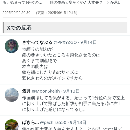
る。始まって1分位の… 鎖の作画大変そうやん大丈夫？ とか思い
つ… なんかいつの間にか子どもまでできちやって… 時代は進んで
2025/09/09 20:30
2025/09/15 12:16
遂に明治だけど舞台も京都に移… 新章突入したけど2話で片づける事
出来んの… まあ、おふうに見つけてもらいやすいか 女… 野茉莉
の成長に泣きそうになるし、戦闘シー… 前々から作画が怪しいと思っ
Xでの反応
ていたが、つい… 甚夜が蕎麦屋をやってたから、ひょっとして…
さすってなぶる
PPXYZGO
9月14日
地縛りの能力が
鎖の巻きついたところを鈍化させるのは
あくまで副産物で
本当の能力は
鎖を紐にしたり糸のサイズに
変化させるのがメインですから
酒月
MoonSkeith
9月13日
作画崩壊してる気がする。始まって1分位の所で左上
に切り上げて飛ばした斬撃が相手に当たる時に右上
に切り上げた感じになってるし。
ぱきら…
pachira550
9月13日
鎖の作画大変そうやん大丈夫？ とか思いつつ見て