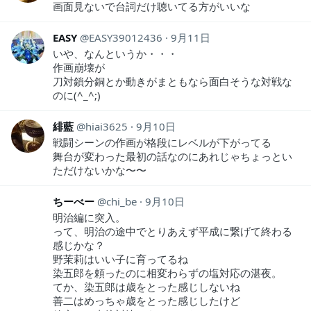
画面見ないで台詞だけ聴いてる方がいいな
EASY
EASY39012436
9月11日
いや、なんというか・・・
作画崩壊が
刀対鎖分銅とか動きがまともなら面白そうな対戦な
のに(^_^;)
緋藍
hiai3625
9月10日
戦闘シーンの作画が格段にレベルが下がってる
舞台が変わった最初の話なのにあれじゃちょっとい
ただけないかな〜〜
ちーべー
chi_be
9月10日
明治編に突入。
って、明治の途中でとりあえず平成に繋げて終わる
感じかな？
野茉莉はいい子に育ってるね︎
染五郎を頼ったのに相変わらずの塩対応の湛夜。
てか、染五郎は歳をとった感じしないね
善二はめっちゃ歳をとった感じしたけど