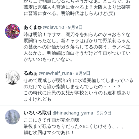
からこそ弱点になるんちゃうかなぁ。ところで。お
蕎麦は京都人も普通に食べるよ？大阪人よりは確実
に普通に食べる。明治時代はしらんけど(笑)
あくま@
diav010
9月9日
時は明治！キサマ、廃刀令を知らんのか→おろ？な
展開待ったなし。新キャラはばかりで野茉莉ちゃん
の甚夜への評価がガタ落ちしてるの笑う。ラノベ主
人公かよ。明治編は面白そうだけど作画がついてい
かないのもったいない。
るぬぁ
newhalf_runa
9月9日
せめて鹿威しが明治5年に水道完備してしまっている
のだけでも誰か指摘しませんでしたの・・・？
この時代に庶民の女児が学校というのも違和感あり
ますけれども
いろいろ取引
hinachang_yama
9月9日
ここにきて作画が完全崩壊
最後まで観るつもりだったのにくじけそう、、、
頼む次回はマシであれ！