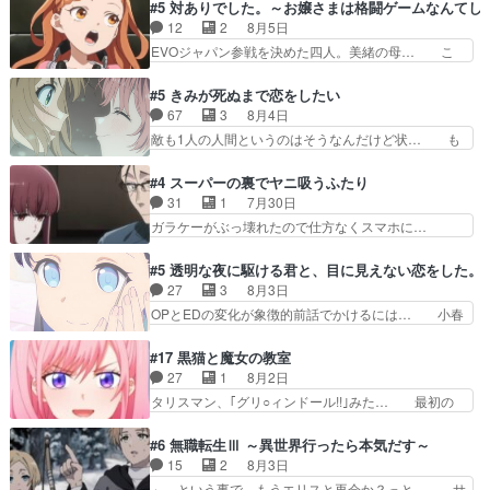
ナがチートすぎる笑アルは最初から自分… プラネ
#5 対ありでした。～お嬢さまは格闘ゲームなんてし
primevideoで視聴しまし… 前回同様『イノセン
ット・ウィズ展開アツいな「騎士狩猟… 麦茶どこ
12
2
8月5日
ス』を含む押井・神山版… 第５話「EPISODEラ
ろかタイトル通り麦茶の出涸らしぐ… 第５話を
EVOジャパン参戦を決めた四人。美緒の母… こ
ストの母親の気持…
ABEMAで視聴しました。視聴に… 復讐に燃える
の作品に唯一足りないと思ってた(無くて… 見た
吸血鬼兄弟の弟ですいいキャラ… クリスタ皇女
目は気品溢れてるのに中身は…美緒ママ… テー
#5 きみが死ぬまで恋をしたい
が“萌え”なのでこの娘が皇帝… ウサギ好きそうな
マ：格ゲー大会に行くには？感想は、美… 大会を
67
3
8月4日
王女殿下がかわいい。幼馴… ついに始まった狩猟
前に格ゲー熱が高まる一方、百合の本… 東京で開
敵も1人の人間というのはそうなんだけど状… も
祭。エルナの活躍で上位…
催される格ゲー大会に参加すること… Japanに向
う着れないからってどういう意味だろうな… ミミ
けて外泊届にサインをもらっ… 長崎から大会のた
を人間に戻して欲しいでも自分達が代わ… ご視聴
#4 スーパーの裏でヤニ吸うふたり
めに東京へ!/でも観光よ… 旅の支度全部やってく
ありがとうございました見るたびに切… 誰かと思
31
1
7月30日
れる先輩、なんだかん… 第５話をｄアニメストア
ったらちゅー先輩か。しれっと相方… 第５話感
ガラケーがぶっ壊れたので仕方なくスマホに…
で視聴しました。視…
想：コ□した相手にも家族や…､戦… つらい回
佐々木さんとは同い年くらいに思ってたけど… や
だ……つらすぎる……。エスタ先輩… 今週のシー
はり出オチ感が否めず、エピソードの打率… 田山
#5 透明な夜に駆ける君と、目に見えない恋をした。
ナとミミも可愛かった2人の関係… 確かに相手に
さんが佐々木さんに沼っていく…こんな… 佐々木
27
3
8月3日
も家族や大切な人はいるけど、… 白シャツが作業
さん、腕フェチなんですね笑最近まじ… 佐々木が
OPとEDの変化が象徴的前話でかけるには… 小春
着みたいなもんなんですかね…
ガラケーからスマホに変えるって、… もうドラマ
の透明なモヤのかかった世界。どんな女… そう
版孤独のグルメファンコンテンツ… 「お腹冷えち
か、こんな風に見えてるのかぁ。かける… 完全な
#17 黒猫と魔女の教室
ゃわない？佐々木さんの優しさ… 先行で見た時よ
両片思いになりましたねぇ…OPとE… 余計な物
27
1
8月2日
り2人のやり取りに癒しを感… ABEMA版の7〜8
は描かず白く靄がかった小春ちゃん… 光も感じな
タリスマン、｢グリ○ィンドール!!｣みた… 最初の
話佐々木が実年齢以上…
い完全な盲目なんやね…おめかし… 母役に能登さ
障害ゴーレムを全員で力を合わせて倒… アリアは
んって禁じ手使ってきたー！E… 今回は小春視点
ホントスピカが大好きだよね。ツン… 一等級ポテ
#6 無職転生Ⅲ ～異世界行ったら本気だす～
も描かれていて良かった本当… 股に海豚を挟み水
ンシャルのアリアちゃん可愛くて… そういや、ア
15
2
8月3日
上バスでの会話を反芻…恋… OPEDとも無人バー
リアは能力は最上級のくせに、… とうとうアリア
」、という事で、もうエリスと再会か？っと… サ