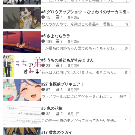
ジョンから主人公２人…
と直接競う場がきたこれまで… 毎度ながらのスピ
ラの再登場によってルーデウスの成長が確… 人間
カの顔面芸推しのハナちゃ… クソレビュータリス
関係の清算が粛々と進められているサラ… サラと
#5 グロウアップショウ ～ひまわりのサーカス団～
マン趣味ダダ漏れで好き… 期末試験が始まろうと
の関係に対して完全に「昔の女」とし… ルーシー
15
4
8月3日
しておりスピカは対策… 能力鑑定胸像タリスマン
にデレるルディが完全に親バカで微… サラとは会
なんやかんやで、今期はこの作品を一番推し… 時
氏容姿も評価してし…
ってほしいちゃんとした別れ方し… サラは未練0
給50円じゃ借金は減らない(^_^;サ… 葵ちゃん可
だと言っていたけど人の気持ち… 実は結構好きな
愛すぎるな楠木ともりちゃんのね… デフォルメさ
#5 さよならララ
キャラモヤモヤする別れ方だ… 役で出演させてい
れた表情が特に多かったのが印… 葵＆茜の回も良
189
3
8月2日
ただきました！よろしくお… 毎クールメインヒロ
きでした。あの証拠写真、ひ… 互いが互いのこと
」が最高にお姉ちゃん面でめちゃくちゃかわ… さ
インを好きになっちゃう…
を想っているのにすれ違っ… 第５話をｄアニメス
すがに割れた窓ガラスの弁償は求められた… 逡巡
トアで視聴しました。視… 葵ちゃんに〝瑞佳ちゃ
を振り切ってみんなに謝ったララの思い… 仕事に
#5 うちの弟どもがすみません
んと練習したい〟と言… 本当この作品は「キャ
馴染めない辺り観ていて苦しいところ… ララちゃ
23
1
8月2日
ラ」を活かすのがうま… みずかちゃんの介入で双
んの事情はもう少し皆に話して良い… ララと茉里
花火は人に向けてはいけません。引きこもり… 糸
子の仲にヒビが………
とで初のアルバイト。七転八倒し… 労働するプリ
はまだ柊の顔も見たことなかったっけ！1… って
ンセスえらい。プリンセスの精… アンデケン行っ
お名前を見たんだけどあの中村大樹さん… 糸ちゃ
#27 名探偵プリキュア！
てケーキ食べて、帰りにカメ… ララが働く事での
んカッケー、色んな意味でwゲームが… 姉から性
87
3
8月2日
てんやわんや。働いて大変… 地道に働き人と関わ
的興奮覚えてないよね？なんて言わ… テーマ：引
ウソノワールぷにぷにアゲセーヌかわよ!!… 順当
る日々の中に愛を見いだ…
きこもりの理由感想は、久しぶり… 元ゲーマーな
にマコトジュエルの争奪戦をやったと。… 記憶を
ので、はちゃめちゃ楽しく作業… 糸ちゃんと源く
取り戻し正式に探偵事務所で働き始め… ポワロ、
#5 鬼の花嫁
んの距離感おかしいね(*´… 糸と源ははよ好きお
元ネタを解説して原作に誘導するの… くれあさん
32
2
8月1日
うとると言わんかい！引… ショウくんと対等に話
の探偵としての初事件にしてちょ… ・急にクイズ
この先一生俺のモノだって言ってみたい笑他… 1
すためにゲームをする…
番組が始まったw・妖精ウソノ… るるかの助手だ
歳からの誕生日プレゼント………とは思っ… 玲夜
った？今回が初めての探偵活… 探偵じゃなかった
さん柚子に18年分の誕生日プレゼント… 柚子は
#17 黄泉のツガイ
の！？クレアさん探偵すぎ… 突然のポアロクイズ