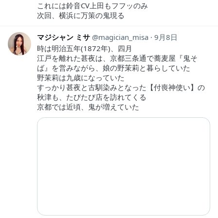
これには鈴音CV上田もフフッのみ
次回、横浜に万策の鬼現る
マジシャン ミサ
magician_misa
9月8日
時は明治五年(1872年)、四月
江戸を離れた甚夜は、京都三条通で蕎麦屋『鬼そ
ば』を営みながら、娘の野茉莉と暮らしていた
野茉莉は九歳になっていた
すっかり甚夜と古馴染みとなった【付喪神使い】の
秋津も、たびたび店を訪れてくる
京都では近頃、鬼が増えていた