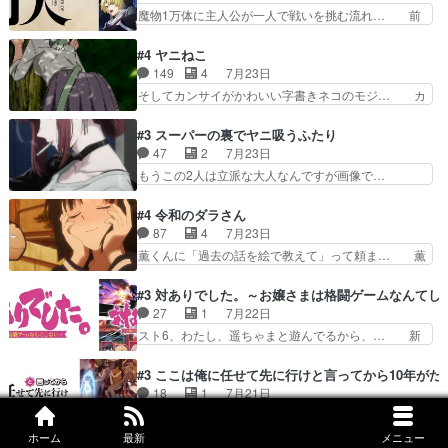
王国ホーバン領を訪れたアーク一行… 1期に引き
魔物1万体に主人公が一人で戦いを挑む流れ… 前
き虫メイドが僅か3…
続き２期にも出演させていただけ… 1期の頃から
半は魔族へ恨みを持つだろうパルナの強い… 両親
思ってたんだけどヒロインのエ… 依頼を受けて問
を魔物と人間に殺された鏡の生い立ち。… 勇者た
#4 ヤニねこ
題解決特筆する事は無いが、… 今週もありがとう
ちを信じてアリスを預ける、鏡を信じ… 勇者パー
149
4
7月23日
ございます耳がヒクヒクな… 時計台に登ってるの
ティが仲間になった！？会話が通じ… 鏡の過去、
そしてカンサイがかわいい字書きネコのモジ… カ
見ると挟まれないか心配…
辛すぎて胸が苦しくなりました…… 最初、勇者パ
ンサイねこさん、魅力的な姿と表情が可愛… お前
ーティは対話すら拒んでいたが… ちょ、またタカ
は『ちんこ』によってリミッターが外れ… 今回は
#3 スーパーの裏でヤニ吸うふたり
コちゃんの性別が間違えられ… 鏡の両親がモンス
汚い要素あまりなく普通にギャグアニ… あとアイ
47
2
7月23日
ターと人間にそれぞれ命を… 胸が苦しくなるほど
キャッチが釈迦だったの本当に最高… まー、今回
もうこの2人は立派な大人なんですが画像で…
鏡くんの過去がとても残…
もコンプライアンス違反にどこま… 達郎のオチに
色々と察して見守る店長さすがです。そして… こ
は笑った慣れてくるとオチの出… 「君が下品なア
こ叡智でセクシー！ミストふっかけて嗅ぎ… あい
#4 令和のダラさん
ニメが好きでも大丈夫だよ」… あんな事こんな事
かわらず山田さんと田山さんが同一人物… 今さら
87
4
7月23日
いっぱいさせられちゃうこ… 妹ネコちゃんのバー
だけどずとまよのOP合ってるね。首… 佐々木と
薫くんに「過去の話を絵で教えて」って頼ま… 薫
ガーにタバコ入ってるの…
田山さんにロマンスの香りが漂って… 佐々木さん
にとってダラさんはもう一人の…おっぱい… 遂に
と田山さんのやり取り見てるこっ… 二人の関係が
シリアス展開になるかと思ったら全然そ… 薫が通
#3 対ありでした。～お嬢さまは格闘ゲームなんてし
「ただのヤニ仲間」から「ちゃ… 田山から消臭ミ
うは応神町立応神北小学校一方、日向… 思ったの
27
1
7月22日
ストを戴いてお礼返しをして… からかったつもり
と違う刺客出てきたwwただ関西弁… とエピソー
スト6、わたし、遥ちゃまと遊んでるから、… 新
なのに、思いもよらない佐…
ドの進みにおどろくけど、気持ち… ①作文の定番
しく先輩キャラが対戦相手として増えたこ… ま
「将来の夢」地元志向が強くな… さすがにてこ入
ぁ、こんな都合よく格ゲー女子が集まるか… 規律
#3 ここは俺に任せて先に行けと言ってから10年が
れしてきた。ミステリアスな… 弟くんから昔の話
違反は許さない人かと負けず嫌いの可愛… 何かに
18
1
7月21日
を絵に描いて！と言われた… 神をも恐れぬ姉弟と
一生懸命になっている女の子はかわい… 先の一件
セルリス、思い込みが激しくて草でもめっち… わ
ダラさんのコメディかと…
で綾と美緒は親しくなる。厳しい寮… 体育会系み
ーい、可愛い男の子キャラが出て来た～♪… 隠し
ホーム
最新
メニュー
たいな点呼が行われるお嬢様学校… ３話、このタ