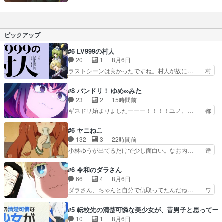
ろそろ最終回だと思うがこんな暢気な回で… あ
編) そっちの娘とそんな… 現代から始まり、タ
ぁ、なんか感動的でもあり寂しいようでも… とて
イムスリップしてきたで… いや別に良い話でもな
も温かい余韻が残る話で良かったです！… 無事に
いか(冷静)特にドラ… かろうじて作画の崩壊はお
朝顔が現代に戻って終わった最終回だ… りんご飴
ピックアップ
さえているので良…
伏線になってるのすげー磯部餅出て… 林檎飴天女
抄この話、凄いな。なんで甚夜は… 話が良すぎ
#6 LV999の村人
て、ここまでちゃんと見続けて来… 」なところが
20
1
8月6日
あるアニメは基本的に時間の流… アクションもい
ラストシーンは良かったですね。村人が故に… 村
いけど、心に響く作品ってい…
人のレベル上げは鬼モードフィンガーシリ… アリ
スと10年後に結婚の約束をした鏡ずっ… カジノ
#8 バンドリ！ ゆめ∞みた
スタッフ募集するも集まらない更に追… 王命でク
23
2
15時間前
ルルの監視をすることになったデビ… 最強の村
ギスドリ始まりましたーーー！！！！ユノ、… 都
人・鏡との出会いで少しは変わった… やはり何か
子さんがめっちゃ情緒不安定になってて怖… 超回
悲しい過去がありそうな。鏡のも… パルナの魔族
復を見守っていかないと、ですね！！み… 開幕聞
#6 ヤニねこ
への恨みは根深そうやね姫を舐… 新キャラが登場
き取りスタッフに定治いなかった？ま… ののちゃ
132
3
22時間前
早々変態扱いされてる件。タ… まだまだお元気そ
んのお手当てはお節介だったりする… ビオラの立
小林ゆうが出てるだけで少し面白い。なお内… 達
うなお声で……不意打ち過…
ち回り害悪すぎるお近づきの印が… ・律っちゃん
郎が獣人に◯◯◯される強制百合を期待し… ヒグ
明るくなったね♪・メンバーの… 一難去ってまた
マドンってなんなん！？人見知りっぽい… なんな
#6 令和のダラさん
一難、律がビオラの呪縛から… 「私はあなたが嫌
ら下ネタ0じゃなかったかこんな回が… 他のエピ
66
4
8月6日
いなんです」「バンドやめ… 何が起きているの
ソードに対してマイルドな回だった… 今回はだい
ダラさん、ちゃんと自分で仇取ってたんだね… ワ
か！？次週、みゅーたいぷ…
ぶある程度抑えてる？w感じな気… アルねこ、そ
イが必死でケロロじゃないのよケロロじゃ… ロボ
うはならんやろ映画のワンシー… さっきまで生き
ットに憧れてビーム撃ちたいと…そうい… 余りに
#5 転校先の清楚可憐な美少女が、昔男子と思って一
ていたゴキブリ死んでるGP… アルねこ危険です
も凄惨なダラさんの過去ダラさんの６… 過去編は
10
1
8月6日
よね。健康的な面で··江… 酔い潰れ行き着いた江