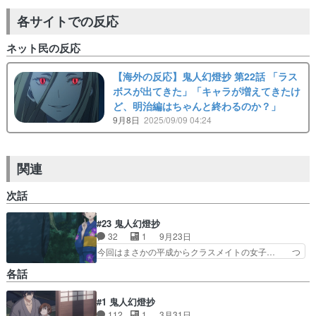
各サイトでの反応
ネット民の反応
【海外の反応】鬼人幻燈抄 第22話 「ラス
ボスが出てきた」「キャラが増えてきたけ
ど、明治編はちゃんと終わるのか？」
9月8日
2025/09/09 04:24
関連
次話
#23 鬼人幻燈抄
32
1
9月23日
今回はまさかの平成からクラスメイトの女子… つ
いに本当に平成の時代と明治の時代が交差… サイ
各話
レントウィッチ12話星読みの魔女良い… 2009年
8月15日。明治5年に戻り甚夜… 染吾郎が甚夜を
#1 鬼人幻燈抄
からかう為、『女性２人も連… あと1話でアニメ
112
1
3月31日
は終わるわけだけど妹との… 林檎飴天女抄(前