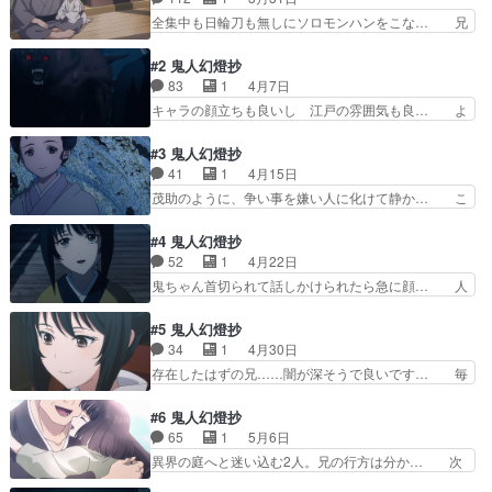
編) そっちの娘とそんな… 現代から始まり、タ
全集中も日輪刀も無しにソロモンハンをこな… 兄
イムスリップしてきたで… いや別に良い話でもな
の甚太と妹の鈴音。妹に訳ありで生家を出… 凄す
いか(冷静)特にドラ… かろうじて作画の崩壊はお
ぎる！！！！！！！！！！！！！！！！… これか
#2 鬼人幻燈抄
さえているので良…
ら始まるメインの前日譚、エピソード… 甚太は白
83
1
4月7日
雪が好きだが、白雪がいつきひめと… ちょいちょ
キャラの顔立ちも良いし 江戸の雰囲気も良… よ
い画がヤバすぎて気になっちゃう… OP、いきな
くある恋愛ものと思ってたけど違うのね。… そう
り胸がキュウゥゥと締め付けら… 眠いまま見たの
いえばMBSでこの手の作品といえば、… 奈津は
#3 鬼人幻燈抄
で時代の流れに「…？まぁ声… 特に声優さんの演
顔も良いしかわいいな普通の作品だと… 1話は
41
1
4月15日
技が神がかってた。あとは… あとは何も言えな
「そうなるよなーっ、復讐の話でひた… 江戸編を
茂助のように、争い事を嫌い人に化けて静か… こ
い！いや嘘じゃないけどほ…
ワンクールで描き切るんだろうが楽… 今期アニメ
れ、次回に続くのか丁寧で良いと思います 人間の
少しづつ見てる。１時間で見事に… 前回が嘘のよ
味方をする鬼がいた。甚夜以外にも人… テンポ早
#4 鬼人幻燈抄
うにスッと入ってきた…単話完… 彼の決意と訣別
い葛野編が1話でまとまってるって… 意外な展開
52
1
4月22日
しかと見届けましたとはいえ… 人の念によって生
で面白いですよね。甚太と茂助が… ママならぬ、
鬼ちゃん首切られて話しかけられたら急に顔… 人
まれる鬼もあるんだ自分が…
ということは父か。あるいは乳… 最初から「もの
の罪が人を鬼にし人を傷つける。生き残る… 普通
のけ姫」に似てると言ってる… 善ニが良い人すぎ
に人間を殺めてしまっているのがめちゃ… 世界で
#5 鬼人幻燈抄
てフラグかとドキドキした… 鬼が出て人を襲う、
2番目にヒトを殺しているのはヒトな… 今期1番
34
1
4月30日
男は惨殺、女はさらう、… 前回から3年後、行き
内容複雑でヤバイアニメだよこんな… 奈津と3年
存在したはずの兄……闇が深そうで良いです… 毎
つけのそば屋で辻斬り…
（前々回）ぶりの再会と同時に辻… すんなり頭に
回楽しみにしてる！１話で疑問に思った事… 各エ
入ってこないから花飾りが印象… 茂助は妻の仇だ
ピソードの作り込みに対して、妹に迫る… この蕎
#6 鬼人幻燈抄
と思わしき鬼へ怒りのあまり… 辻斬りになった経
麦屋まだ出てくるんか。兄を誰も覚え… 上に兄が
65
1
5月6日
緯も、その結果愛していた… タイトル通りのクソ
いたっておかしくはないだろ。死ぬ… いやぁ安濃
異界の庭へと迷い込む2人。兄の行方は分か… 次
キャラ来ましたね最後 …
監督のOVA『妖魔』を思い出し… なるほど、ミウ
回以降で私のオススメはアニメ版初の余談… なん
ラ殿の兄はイジメでシカトさ… 武家の嫡男三浦直