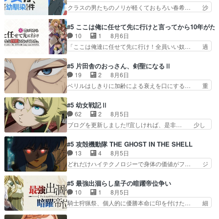
これで一区切りかなギャグも面白い… ガンガガン
クラスの男たちのノリが軽くておもろい春希… 沙
ノ島で、朝日を眺めな…
♪薫がなんかしっかり歌ってロマ… 姉巫女の誤
紀は隼人への片思いを拗らせているタイプ… みな
算、クソみたいな嫉妬の末路よ。… 私、そんなに
もちゃんが透けブラしててびっくりして… レベル
#5 ここは俺に任せて先に行けと言ってから10年が
日頃からガンガン言うてないで… このアニメはど
のキャラが登場。相変わらず顔や体の… 隼人が春
10
1
8月6日
こに行くのだろう、面白すぎ… 姉のした事はただ
希の級友を巻き込んだイジりに動じ… 第５話を
「ここは俺達に任せて先に行け！全員いい奴… 過
単に一族を絶滅させただけ…
U-NEXTで視聴しました。視聴… ラブコメで天然
去、あとを託したロックが今、2人にあと… 木下
ジゴロというかナチュラルヒ… みなもと仲良く話
鈴奈（@0suzuna0）が【マリー… 村ごと乗っ取
#5 片田舎のおっさん、剣聖になるⅡ
す隼人を見てなぜか不安に… 無理なダイエットは
られてたら流石に気付かないか… 《漫画版少し読
19
2
8月6日
禁物だけど、なかなか結… 「これからもお手入
んだことある》エリックとゴ… ロックは敵に容赦
ベリルはしきりに加齢による衰えを口にする… 重
れ、がんばりゅ」ありが…
無くブスっといくから気持… 勇者パーティー再結
ねた歳のせいにしていた限界を超えて命の… いい
成して先にいけで激アツ… 爆縮、幻覚、主人公結
んじゃないですか。魔物の群を発見した… アマプ
#5 幼女戦記Ⅱ
構エグいことするよな… ねぇ猫耳ガール、敵の根
ラにて視聴終わり！サーベルボア討伐… を言い訳
62
2
8月5日
城に乗り込む事を同… 世もや替えが利くと復活P
にしたくないものですねwボア狩り… 先生として
ブログを更新しました!!宜しければ、是非… 少し
とは？！もう来週…
のベリルが好きだけど、今回みた… 4人だけでサ
でもマシな負け方を選んだゼートゥーア… ゼート
ーベルボアを狩りに行く。野営… ・実家周辺でサ
ゥーアの唯一の手駒が強すぎる笑あお… 私にとっ
#5 攻殻機動隊 THE GHOST IN THE SHELL
ーベルボアが暴れてると聞い… ちょっと年齢の事
て完全にご褒美回ゼー様の葉巻シー… やはりター
13
4
8月5日
を言いすぎとゆーか言い訳… ベリルの母もやはり
ニャが後方指揮だと展開に迫力が… “貧乏籤百連
どれだけハイテクノロジーで身体の価値がフ… ジ
只者じゃなかったかベリ…
無料ガチャ”100連でも1回… 2期入ってから地味
ャミングも伏線になるかと思った回想シー… フチ
だよね。ただでさえ幼女… 「餌になってもらわね
コマだいぶ理性持ち始めた。この世界の… 原作読
#5 最強出涸らし皇子の暗躍帝位争い
ばならぬ」って言葉に… ゼートゥーア左遷によっ
んだのもう何年も前なのに、覚えてる… コイルの
10
1
8月5日
て参謀本部の連携が… 緊張感ある戦闘描写とギャ
汚職を突き止めるべくバトーの指導… やまとん1
騎士狩猟祭、個人的に優勝本命に印を付けた… 細
グ今週の『有能な…
号はどこの部分で使うのだろう？… 日本とロシア
かい設定を考えるのが面倒な時は古代魔法… エル
が絡む政治の話かつ色々な用語… 第５話を