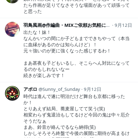
たら作画が足りてなさそうな場面があって頑張って
と思った
羽鳥風画@作編曲・MIXご依頼お気軽に/KKE/#RForever
9月12日
出たな！妹！
なんかいつの間にか子どもまでできちやって（本当
に血縁があるのかは知らんけど）！
元々強いのが更に強くなった感じするわ！
まあ甚夜も子どもいるし、そこらへん対比になって
るのかもしれないなー
続きが楽しみです！
アポロ
Sunny_of_Sunday
9月12日
時代は進んで遂に明治だけど舞台も京都に移った
か！
とりあえず結局、蕎麦屋してて笑う(笑)
相変わらず鬼退治もしてるけど今回の鬼は中々厄介
そうだなぁ
まあ、鈴音が絡んでるなら納得(笑)
しかしそろそろ終盤で今後の展開に期待が高まるけ