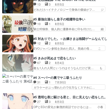
ーベルボアが暴れてると聞い… ちょっと年齢の事
て完全にご褒美回ゼー様の葉巻シー… やはりター
13
3
8月5日
を言いすぎとゆーか言い訳… ベリルの母もやはり
ニャが後方指揮だと展開に迫力が… “貧乏籤百連
どれだけハイテクノロジーで身体の価値がフ… ジ
只者じゃなかったかベリ…
無料ガチャ”100連でも1回… 2期入ってから地味
ャミングも伏線になるかと思った回想シー… フチ
だよね。ただでさえ幼女… 「餌になってもらわね
コマだいぶ理性持ち始めた。この世界の… 原作読
#5 最強出涸らし皇子の暗躍帝位争い
ばならぬ」って言葉に… ゼートゥーア左遷によっ
んだのもう何年も前なのに、覚えてる… コイルの
10
1
8月5日
て参謀本部の連携が… 緊張感ある戦闘描写とギャ
汚職を突き止めるべくバトーの指導… やまとん1
騎士狩猟祭、個人的に優勝本命に印を付けた… 細
グ今週の『有能な…
号はどこの部分で使うのだろう？… 日本とロシア
かい設定を考えるのが面倒な時は古代魔法… エル
が絡む政治の話かつ色々な用語… 第５話を
ナがチートすぎる笑アルは最初から自分… プラネ
#5 対ありでした。～お嬢さまは格闘ゲームなんてし
primevideoで視聴しまし… 前回同様『イノセン
ット・ウィズ展開アツいな「騎士狩猟… 麦茶どこ
12
2
8月5日
ス』を含む押井・神山版… 第５話「EPISODEラ
ろかタイトル通り麦茶の出涸らしぐ… 第５話を
EVOジャパン参戦を決めた四人。美緒の母… こ
ストの母親の気持…
ABEMAで視聴しました。視聴に… 復讐に燃える
の作品に唯一足りないと思ってた(無くて… 見た
吸血鬼兄弟の弟ですいいキャラ… クリスタ皇女
目は気品溢れてるのに中身は…美緒ママ… テー
#5 きみが死ぬまで恋をしたい
が“萌え”なのでこの娘が皇帝… ウサギ好きそうな
マ：格ゲー大会に行くには？感想は、美… 大会を
67
2
8月4日
王女殿下がかわいい。幼馴… ついに始まった狩猟
前に格ゲー熱が高まる一方、百合の本… 東京で開
敵も1人の人間というのはそうなんだけど状… も
祭。エルナの活躍で上位…
催される格ゲー大会に参加すること… Japanに向
う着れないからってどういう意味だろうな… ミミ
けて外泊届にサインをもらっ… 長崎から大会のた
を人間に戻して欲しいでも自分達が代わ… ご視聴
#4 スーパーの裏でヤニ吸うふたり
めに東京へ!/でも観光よ… 旅の支度全部やってく
ありがとうございました見るたびに切… 誰かと思
31
1
7月30日
れる先輩、なんだかん… 第５話をｄアニメストア
ったらちゅー先輩か。しれっと相方… 第５話感
ガラケーがぶっ壊れたので仕方なくスマホに…
で視聴しました。視…
想：コ□した相手にも家族や…､戦… つらい回
佐々木さんとは同い年くらいに思ってたけど… や
だ……つらすぎる……。エスタ先輩… 今週のシー
はり出オチ感が否めず、エピソードの打率… 田山
#5 透明な夜に駆ける君と、目に見えない恋をした。
ナとミミも可愛かった2人の関係… 確かに相手に
さんが佐々木さんに沼っていく…こんな… 佐々木
27
3
8月3日
も家族や大切な人はいるけど、… 白シャツが作業
さん、腕フェチなんですね笑最近まじ… 佐々木が
OPとEDの変化が象徴的前話でかけるには… 小春
着みたいなもんなんですかね…