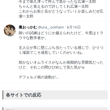
今まで亜久津って呼んで悪かったな広瀬一太郎
ちゃんと覚えるので許してくれ広瀬一太郎
これからお前と岳がどうなっていくか楽しみだぜ広
瀬一太郎
裏おっかむ
ura__ockham
8月16日
賄いの試練はどうにか越えられたけど、今度はトラ
ウマな数学者が。
主人公が常に壁にぶち当たっている感じで、ひりつ
く場面でこそ成長していくのがいいね。
焼かないオムライスがなんか画期的な雰囲気だった
けど、それこの間ひびめしで見た気がｗ
デフォルメ画の波動が…
各サイトでの反応