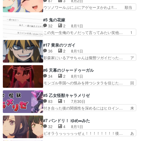
87
3
8月2日
てんやわんや。働いて大変… 地道に働き人と関わ
的興奮覚えてないよね？なんて言わ… テーマ：引
ウソノワールぷにぷにアゲセーヌかわよ!!… 順当
る日々の中に愛を見いだ…
きこもりの理由感想は、久しぶり… 元ゲーマーな
にマコトジュエルの争奪戦をやったと。… 記憶を
ので、はちゃめちゃ楽しく作業… 糸ちゃんと源く
取り戻し正式に探偵事務所で働き始め… ポワロ、
#5 鬼の花嫁
んの距離感おかしいね(*´… 糸と源ははよ好きお
元ネタを解説して原作に誘導するの… くれあさん
32
2
8月1日
うとると言わんかい！引… ショウくんと対等に話
の探偵としての初事件にしてちょ… ・急にクイズ
この先一生俺のモノだって言ってみたい笑他… 1
すためにゲームをする…
番組が始まったw・妖精ウソノ… るるかの助手だ
歳からの誕生日プレゼント………とは思っ… 玲夜
った？今回が初めての探偵活… 探偵じゃなかった
さん柚子に18年分の誕生日プレゼント… 柚子は
#17 黄泉のツガイ
の！？クレアさん探偵すぎ… 突然のポアロクイズ
鬼龍院家から初めて学校に通う事にな… プレゼン
36
2
8月1日
は草なんよ。んで、あん… 今回からついにくれあ
ト攻撃ヤバすぎるwwwヴァイオレ… 玲夜さまサ
影森家にいるアサちゃんは擬態ツガイだった… ア
が探偵事務所の仲間に…
プライズの、これまでの柚子ちゃ… 玲夜から柚子
サが置かれた立場や気持ちを汲んで熱くな… 屋敷
へ17年分の誕生日&を未来に… 「​​13歳の柚子ちゃ
にアサはいなかった逆にガブちゃんはい… 影森の
#6 天幕のジャードゥーガル
んへ…もう中学生な… 梅原の人が18歳になるま
当主が際限なくツガイを増やせるのに… 今回はも
34
2
8月1日
での誕生プレゼン… なよなよした男（cv石田彰）
うガブちゃんさんの悲鳴にも似た怒… ユルと戦っ
モンゴル帝国への恨みを持つシタラを信じた… 回
梅ちゃんがた…
た時から伏線が張られていたのが… しかしアサ
想が淡々と語られるのだけどいつの間にか… オゴ
は、兄様に会いたいbotだと思… ツガイには優し
タイの妃になってもその心は晴れず、モ… ドレゲ
#5 乙女怪獣キャラメリゼ
い筈のガブちゃん、アキオの… 色々とひっかけが
ネの過去、宝石だった彼女が人になり… ドレゲネ
83
1
7月30日
あって、最終的に嫌な終わ… ゴンゾウが従える大
の過去、、辛かった、、あのジャタ… 年上旦那が
付き合った後の関係性を深めるにはヒロイン… 来
量のツガイに何事かと思…
良い人でも、女は宝石でただ笑っ… ダイルの儀式
夢ちゃんがキングコングなのいい味付けだ… ずっ
の神々しさたるや。一気に空気… ドレネゲの辛い
とメスってて何この可愛い生物。クラス… 付き合
#7 バンドリ！ ゆめ∞みた
過去には同情の言葉しか…シ… 奥様に悲しい過
い始めたら始めたでまた違った悩みが… と一歩ず
32
4
8月1日
去…萌え袖が可愛いね、と思… ドレゲネとシタ
つ踏み出す黒絵ちゃん微笑ま新汰の… ツインテー
ビオラうっっっっっぜぇ！！！！！！！！後… あ
ラ、2人だけの同盟が結成さ…
ルが可愛いお茶目な妹ちゃんです… しかも過去も
られちゃん、僕っ子になってから取り戻し… ビオ