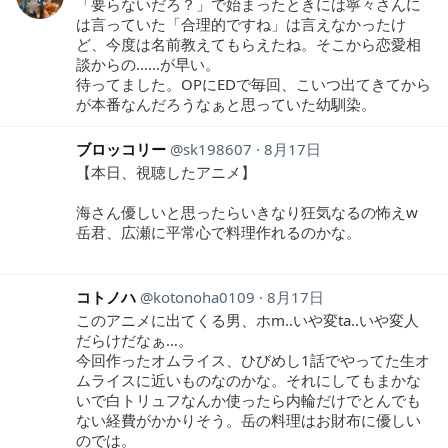
「要らないだろ？」で始まったときには寧々さんに
は言っていた「合理的ですね」は言えなかったけ
ど、今度は名前教えてもらえたね。そこから恋愛相
談からの……が早い。
待ってました。OPにEDで毎回、こいつ出てきてから
が本番なんだろうなぁと思っていた幼馴染。
ブロッコリー
sk198607
8月17日
【本日、視聴したアニメ】
海さん優しいと思ったらいきなり狂気なるの怖えw
岳君、広瀬に平常心で料理作れるのかな。
コトノハ
kotonoha0109
8月17日
このアニメに出てくる男、ホm..いや変ta..いや変人
だらけだなぁ…。
今回作ったオムライス、ひびめし1話でやってた生オ
ムライスに近いものなのかな。それにしてもまかな
いで白トリュフなんか使ったら内輪だけでとんでも
ない経費がかかりそう。岳の料理はお財布に優しい
のでは。