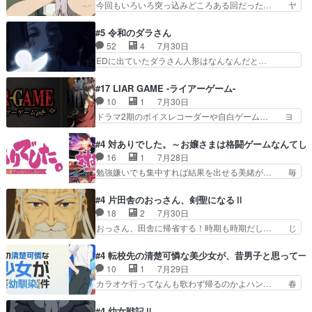
今回もいろいろ突っ込みどころある回だった… ヤ
見るおっさんキャラの充…
より強かったか笑統率力LV9… 普通の人間の親子
クのクワガタ取りの話が尋常じゃない雰囲… 妹子
やーん総務課長と娘の女子… これがこの世界の仕
ちゃんの恋愛話をしたり、タバコを生産… ここう
#5 令和のダラさん
組みか‥Lv200帯の… そのために役割を超越する
っすら思ったことズバリ言ってくれて… おかし
52
4
7月30日
者の出現させるた… アリスのお陰で他の勇者達も
い、さわやかだ 世話好きの陰に支配… ヤクねこ
EDに出ていたダラさん人形はなんなんだと…
共闘してくれ魔…
のクワガタ取りの話見て切なくなっ… 普段は選別
『ダラさんと呼ぶ者が生まれた日』をダラさ… 陰
された4～600レスを2,30… 隠し方が密売人のそ
惨な過去がきっちり現代に継承されている… ダラ
#17 LIAR GAME -ライアーゲーム-
れww唐突な作画力の正… なんか今日はかなり一
さんと姉弟の母との出会いの話やはりダ… ダラさ
10
1
7月30日
瞬で終わっちまったっ… 先週と比べてまだまとも
んの過去話も佳境…げに恐ろしいは人… 第５話感
ドラマ2期のボイスレコーダーや自白ゲーム… ヨ
に見えた。4話は過…
想：２人の過剰な貢ぎ物?の礼とし… 第５話感
コヤは人間の弱い所をつくのが抜群に上手… 昼の
想：姉のお誕生会にダラさんを招待… 部分的に時
国の奴らも馬鹿が多いが、夜の国も同じ… ご視聴
#4 対ありでした。～お嬢さまは格闘ゲームなんてし
系列が4話と入れ替わってるのね… こんなデカイ
ありがとうございました来週もよろし… 握った◯
16
1
7月28日
のどうやって運ぶんだよ！？姉… ダラさん、人型
治郎（中の人的に）仲間であるプレ… ヨコヤの頭
勉強嫌いでも集中すれば結果を出せる美緒が… 毎
形態にもなれるんか!?w髪…
の回転の速さと人間の心理を利用… 夜の国のヨコ
晩スト６対戦を楽しむ４人。だが、期末試… どん
ヤ支配がますますひどく……。… ヨコヤは飴と鞭
なゲームも相手が強すぎるとやる気無く… テー
#4 片田舎のおっさん、剣聖になるⅡ
で夜の国の独裁支配を強化、… やはりヨコヤいい
マ：テスト勉強と大会感想は、美緒がテ… すげー
18
2
7月30日
ですね。昼の国が勝てる流… 役で出演いたしまし
ーーーーーーーー良い……。女性声優… 深夜の格
おっさん、田舎に帰省する！時期も時期だし… じ
た。次回も緊張が止まり…
ゲー対戦よりテストの方がよっぽど… 真剣に授業
いさん、ベリル、副団長、年長者が強い順… 底知
を受けて、夜は珠樹の部屋で格ゲ… 来たる定期テ
れない爺さんには夢が詰まってると思う… クル
#4 転校先の清楚可憐な美少女が、昔男子と思って一
ストに向けて勉強会！美緒ちゃ… 受験勉強と戦闘
ニ、ヘンブリッツ、ミュイと一緒におっ… 帰省、
10
1
7月29日
の2択なら戦闘を選ぶ娘w美… 勉強嫌いでバトル
お供ヒロインはクルニ。順番的には確… 父親から
カラオケ行ってなんも歌わず帰るのかよハン… 春
を選ぶって、ひぐらしの沙…
手紙が来た。サーベルボアの退治の… ここでヘン
希ちゃんの私服、めっちゃ可愛いぞ！！！… どう
ブリッツくんが同行するのが変で… ・ベリル、実
やらあの女優さんが春希のお母さんのよ… 春希ち
#4 幼女戦記Ⅱ