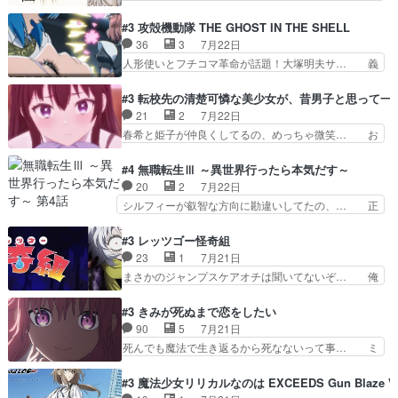
逃して26)最高の機能… 前任退職、後任の教師ナ
ノルトがエルナにいじられ絡みする回。… 今期見
ディー。後半いつも… ⑬先生が日本人と看破した
るアニメが多いｗ骸骨騎士様、只今異… 傀儡政権
#3 攻殻機動隊 THE GHOST IN THE SHELL
恋太郎正解らしい… ①次の新キャラは後任の国語
を狙っているのか、弟が皇帝になっ… エルナは
36
3
7月22日
教師…フラグを… どうしてもルー大柴が頭を横切
100%善意で絡んでくるのがやっ… アルノルトが
人形使いとフチコマ革命が話題！大塚明夫サ… 義
る新ヒロイン…
魔法特化で基礎体力は一般人以… これリアル内田
体工場のシーンと女子会での「今の人格っ… ・
家ならヤバイトドメの踏みつ… ラブコメディは突
2029年の科学文明について我々の世界… まず、
#3 転校先の清楚可憐な美少女が、昔男子と思って一
然にに求めていたのは頭の… 主人公含めどいつも
効果音がいい。私が思うに、銃撃戦が… いきなり
21
2
7月22日
こいつもカラフルなだけ… 跡継ぎ候補多すぎるw
のハラハラ感。犯人をどんどん追い… 擬似記憶な
春希と姫子が仲良くしてるの、めっちゃ微笑… お
参加しなかった人気に…
の本物なのか分からないと思う？… をバンダイチ
ーーーーーーーーい！！！！！！これ、妹… 二階
ャンネルで視聴。いやはや、ア… 1990年代の
堂さんが女性だってことみんな知らなか… 姫子さ
#4 無職転生Ⅲ ～異世界行ったら本気だす～
OVAならアリかな。ICT… 冒頭のアクションから
んと三岳さんがラストに姫子さんのお… 初めて夜
20
2
7月22日
釘付けだった。皆人形… ひとつの単体の作品とし
のコンビニに行った隼人と姫子は偶… こういう学
シルフィーが叡智な方向に勘違いしてたの、… 正
ては悪くないと思い…
園物のラブコメ元々好きだから設… にしても妹は
しい意味での淫乱だと思うギースいい顔に… をバ
普通にハルキに嫉妬せず仲良く… ３話に「三岳長
ンダイチャンネルで視聴。リーリャさん… なんか
#3 レッツゴー怪奇組
久」役で出演してまーす！み… 隼人の家庭は隼人
腹立つなぁルーデウスめ…これでエリ… トレント
23
1
7月21日
に家事の負担がかかってい… 三岳さんが隼人にと
は後に何らかの際に活躍するんやろ… アイシ
まさかのジャンプスケアオチは聞いてないぞ… 俺
って妹扱い止まりそうな…
ャ、、、なんと末恐ろしい妹なんだ！… ルーデウ
んちの押し入れどーなってるんだよー？あ… メチ
スが財宝の取り分をもらうときに多… 残り湯なら
ャ子の従姉妹シュラ子登場。主人公眼福… 跡目争
#3 きみが死ぬまで恋をしたい
しゃあない。狂犬かくましいつ来… 本作はぬるい
いの新キャラ登場で、今回はシュール… めちゃ子
90
5
7月21日
ハーレムではなく、真面目に一… エリスはしばら
のいとこかわいい今回主人公の驚き… メチャ子を
死んでも魔法で生き返るから死なないって事… ミ
くEDだけやね。アイシャ、…
くしゃみと鼻水が止まらなくなる… お父さんに押
ミ不在の際のシーナ、アリとセイランとの… ミ
し付けられた本独特やし、おま… シュラ子ちゃん
ミ、最後のその顔は怖いよ...。てかタ… もはや人
#3 魔法少女リリカルなのは EXCEEDS Gun Blaze Ve
をちびっ子にしたあの玉、も… 半裸の警官の方が
間なのかも怪しい戦闘シーンがない… 今話第LO