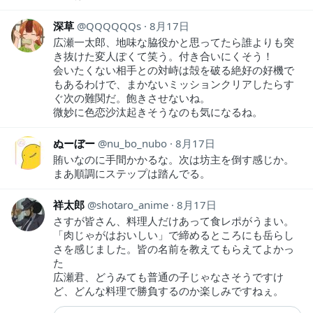
深草
QQQQQQs
8月17日
広瀬一太郎、地味な脇役かと思ってたら誰よりも突
き抜けた変人ぽくて笑う。付き合いにくそう！
会いたくない相手との対峙は殻を破る絶好の好機で
もあるわけで、まかないミッションクリアしたらす
ぐ次の難関だ。飽きさせないね。
微妙に色恋沙汰起きそうなのも気になるね。
ぬーぼー
nu_bo_nubo
8月17日
賄いなのに手間かかるな。次は坊主を倒す感じか。
まあ順調にステップは踏んでる。
祥太郎
shotaro_anime
8月17日
さすが皆さん、料理人だけあって食レポがうまい。
「肉じゃがはおいしい」で締めるところにも岳らし
さを感じました。皆の名前を教えてもらえてよかっ
た
広瀬君、どうみても普通の子じゃなさそうですけ
ど、どんな料理で勝負するのか楽しみですねぇ。