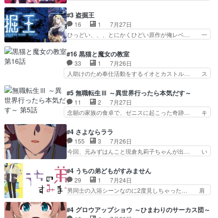
バイけどミミいなかったら詰んで… アニメオタク
のことが大大大大大好きな１００人の彼女… 100
あるある：作中に花が登場する… ご視聴ありがと
カノ版ラブライブ！？こういうのは人… 俺、みん
#3 盗掘王
うございました！アリとセイ… ごめん、そういう
なのレッスン動画をDVDが焼きき… アナウンス
16
1
7月27日
話がしたい作品じゃないの… 第４話感想：その口
役で出演いたしましたみんなのア… 恋太郎ファミ
ひっどい、、、とにかくひどい原作が俺レベ… 一
止め効果あるかな？ミミ…
リーがガチでアイドルに挑戦！… ギャグギャグし
般人が巻き込まれることもあるのか結構面… 久野
くもド直球で泣ける回来たな… 【完全初見】100
美咲さんと言えば幼女！アイマスの市原… 遼河は
#16 黒猫と魔女の教室
カノGirlfrien… 『アイドル伝説恋太郎ファミリ
目的の為には人命も軽視するタイプの… 4つのス
33
1
7月26日
ー』にて「ア… 安木路佐ウル子役で出演いたしま
キルが揃う。広い墓を捜索中、遼河… 村正はそん
人助けのため奉仕活動をするイオとカストル… ス
したクォリ…
なおどろおどろしいエピソードあ… 気持ちよくし
ピカも大概怖がりだけど、カストルが更に… イオ
ようとしてるのはわかるけど。… 韓国ご自慢の俺
とカストルの共通点は、魔法の制御が出… 椋鳥の
#5 無職転生Ⅲ ～異世界行ったら本気だす～
レベのアニメ制作を日本に奪… 予言で正体がバレ
大群て…住民から迷惑がられてない？… キングコ
11
2
7月27日
る、もう騙し討ちは出来な… 村正の墓、アニメで
ングor進撃の巨人牡羊座のアルデ… スピカ・イ
念願の家族の食卓で、ゼニスに起こった奇跡… キ
見ると一杯で怖いな。ア…
オ・カストルという組み合わせ。… 有り余るパワ
スをせがむロキシーが可愛い過ぎ！妹達へ… エリ
ーが制御出来ない誰かの為に力… スピカの放り込
ナリーゼの悪魔の囁きwクリフとエリナ… 悪魔の
#4 さよならララ
みかたが雑になってきてるな… イキりカストルは
囁きやめてくださいwおい、1番重要… ゼニスも
155
3
7月26日
怖がりやったかあスピカな… 鏡の世界への突入と
感情が出てきてて良い方向に進んで… 第５話を
今回、元みずはんこと現倉丸莉子ちゃんが出… い
新たな依頼サブタイトル…
ABEMAで視聴しました。視聴に… クリフとエリ
や、これけっこうおもしろいかも知れん。… 王子
ナリーゼさんが夫婦になり、ノ… エリナリーゼ様
様とは...本当の愛とは...なんぞ… テンポの良いボ
#4 うちの弟どもがすみません
相変わらずで草ルディ君釣り… ルーデウスにシル
ケとツッコミで笑わせつつ、… この作品、ストー
29
1
7月24日
フィエットとロキシーとの… 離れ離れになったり
リーにも登場人物にも全く… 家で机に向かってる
男同士の入浴シーンなのに2度見しちゃった… 肩
別れがあったり絶望の大…
時の貧乏ゆすりとか、ラ… お姉ちゃんと話せ
ひじ張って素直に言葉が出てこない糸と源… 蛙を
た！！！！し、また1歩進… ヒメカの最後の言葉
散歩って逃げるよね！糸と類を助けよう… 類の面
#4 グロウアップショウ ～ひまわりのサーカス団～
に、ララは何を思うのだ… 息をするかのように3
倒見るのが1番大変そう糸は誰とでも… 源くんを