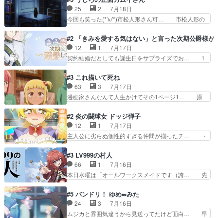
お互いの誤解が解けてよかっ… 円盤購入を検討し
らずコミカルなKAMAKURA良く… 動画検査させ
25
2
7月18日
始めるくらい最高だったな… 1人のjkとして普通
ていただきました！待ちに待っ… 1期目の導入も
今回も笑った(*'ω'*)市松人形さん可… 市松人形の
に生きたいのにそれを…
だけれどもぉ2期目の導入も… 観てたらいつの間
お市ちゃん登場。普通に昇天させ… 90年代の氏
にか終わってたwそれにし… Aパートでは逃若
の仕事を思わせるケレン味作画… あいかわらず杉
#2 「きみを愛する気はない」と言った次期公爵様が
党、Bパートでは庇番衆。… 故郷は遠きにありて
田さんのアドリブっぽいなに… ギャグもいいし作
12
1
7月17日
思ふものそれは時行の鎌… というただの日常回か
画も綺麗このシーンは原作… 呪いの人形は仲間に
契約結婚だとしても誕生日をサプライズでお… 1
と思いきや、そこから…
なるの怪奇組とのネタ被… 呪いの人形、人形相手
話目のキラキラなユリウス様にそう言えば… いろ
に除霊出来るん？。w… ショートアニメならでは
いろあったんだな。奥様の心が彼の心を… 政略結
#3 これ描いて死ね
のテンポの良さが光… 呪いの人形ドジっ子すぎる
婚による妬みから色んな嫌がらせを受… 【今夜の
63
3
7月17日
しかも仲間になる… 呪いの人形がビビっとるぞ。
アニメAは…】前向き没落令嬢×こ… マウントに
漫画家さんなんて人生かけてその1ページ1… 原
今回あんまりエ…
気付かない素直な主人公大丈夫か… もうユリウス
作も読み始めたらアニメでの物語の再構築… 前向
の保護者みたい笑マウントに全… 次期公爵夫人が
きで真っ直ぐな主人公と、拗らせに拗ら… にて、
#2 炎の闘球女 ドッジ弾子
それでいいのか？と思わない… 貴族は階級社会で
落語部長役で出演させていただきまし… すげえお
12
1
7月17日
大変だ。や、やはり同性に… 第２話をU-NEXTで
もしろかった。アバンの諸星大二郎… ◤￣￣￣￣
主人公に劣らぬ個性的すぎる仲間が揃ったチ… ・
視聴しました。視聴…
￣￣￣￣￣￣￣￣￣￣名場面アイ… メンバーと部
ショッピングモールでドッジボールするな… 颯爽
室をどうにかする為に動く安海… ウケるために色
登場!因縁のライバル!善の立ち位置で… しょーも
#3 LV999の村人
んなジャンル描いてどんどん… 春の南東の空のお
な…こんなもん真面目に見たらバカ… 宿命のライ
66
1
7月16日
とめ座付近明るい星は20… 明るい現役の青春と
バルの襲撃に始まり、燃えるシチ… 早くもライバ
本日水曜は「オールワークスメイドです（誇… 先
暗い過去の情念とが良い…
ルチーム。敵もなかなかに個性… があると思った
入観に縛られない鏡の姿勢と、アリスの笑… 本日
のだがほとんど覚えていない 聖アローズ学院闘球
22:59まで！✦キャストサイン入り… 人族と魔族
#5 バンドリ！ ゆめ∞みた
部も登場し、魅力的なキ… やはり強敵に勝つには
の融合を目指す浩二…目指すもの… アリスとメノ
24
3
7月16日
特訓だよ。平仮名で呼… ライバル登場から特訓ま
ウの話から魔王軍の大規模な宣… 鏡から「アリ
ムジカと雰囲気違うから見送ってたけど面白… 早
で異常なテンポと異…