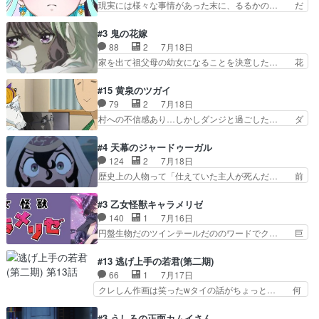
現実には様々な事情があった末に、るるかの… だ
設定を公開！辻さん…
来の夢が微笑ましいまだまだ甘え… 前髪ぱっつん
からるるかが「まどろっこしい」と称され… エク
金太郎な糸ちゃんがお母さん役… 子供達だけで生
レール編の始まり、エリザさんの回で「… 「マジ
#3 鬼の花嫁
活するようになってからの話… 最後の「かわい
ラ」と言えば同時上映の「公タロウ」… キュアエ
88
2
7月18日
い」の破壊力よ…あれは成田… 糸と4人の弟の関
クレールはやっぱりくれあだったか… エクレール
家を出て祖父母の幼女になることを決意した… 花
わり方がどう変化していく…
は誰だ編、遂に答え合わせの時だ… これで自分も
嫁を傷つけたら許さん、今回見せた氷の表… ツッ
キュアっと探偵事務所の一員で… あんなとみくる
コミどころが多すぎてある意味おもしろ… 胸が凄
#15 黄泉のツガイ
の何もない日常※もっと密着… LIMITかも知れな
くスカッっとしたずっと苦痛を伴って… 祖父母に
79
2
7月18日
い。キュアエクレール… ・解決編、完全に前4話
人の心があってよかった。それにし… 柚子が家族
村への不信感あり…しかしダンジと過ごした… ダ
で謎解きさせるスタ…
と決別する回柚子を傷つけた瑶太… 今期のアニメ
ンジが下界で偽アサを探す？聞きたいこと… ダン
で1番おもろい。鬼してほしい… 祖父母の柚子を
ジとの思い出を振り返るユルの表情が本… それぞ
#4 天幕のジャードゥーガル
守る姿や祖母の語る玲夜の眼… 常に言ってるけ
れの思惑が複雑に絡み合い、物語がさ… ユルは一
124
2
7月18日
ど、ラブコメの主役にも魅力… 家族にずっと理不
人になりたいのに、犬がそっと寄り… ダンジが
歴史上の人物って「仕えていた主人が死んだ… 前
尽に虐げられ、我慢を強い…
「俺は側にいる」と言ってくれた幼… 偽りだけで
提の違いはあれどファーティマに買われ寵… 侵略
は語れない友情だからこそ切なか… 今まで頼れる
した側にも人としての温かい暮らしがあ… ソルコ
#3 乙女怪獣キャラメリゼ
存在だったからこそ真実が重く… これまで積み重
クタニは本を奪うために起こった悲劇… 原論はあ
140
1
7月16日
ねてきた信頼があるからこそ… 一瞬スタッフのユ
なた達には当たり前でも私達には始… 周りの同胞
円盤生物だのツインテールだののワードでク… 巨
ーモア全開爆笑シーンが普…
がモンゴルの暮らしに慣れていく… 「肉の味を
大化した後に川へ入って小さく戻る。川に… 毎回
『血抜きしてあるからおいしい』… オープニング
クロたんのちょっとしたサービスカット… 面白い
#13 逃げ上手の若君(第二期)
になんか既視感を覚えるけどな… ソルコクタニが
設定の作品だね。夢の国デート回は怪… 結構評判
66
1
7月17日
憎むべき人であり、かつての… ラストの展開でぞ
になってたので見てみたけど、評判… 今時初デー
クレしん作画は笑ったwタイの話がちょっと… 何
くっとした。そういう方向…
トでそのチョイスは一発アウトだ… 結構、少女マ
で随所に実写入れるの？あと敵の顔芸は頼… 実写
ンガ的にシリアスな展開なのだ… 遊園地デート、
の講談から始まり途中も実写演出入った… 相変わ
#3 うしろの正面カムイさん