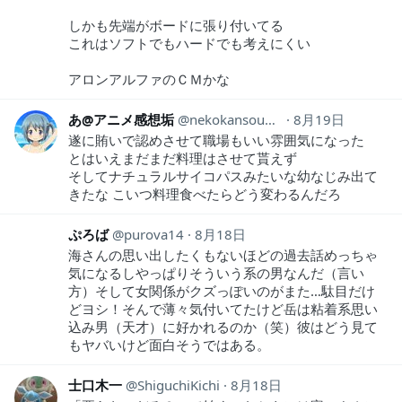
しかも先端がボードに張り付いてる
これはソフトでもハードでも考えにくい
アロンアルファのＣＭかな
あ@アニメ感想垢
nekokansouyox
8月19日
遂に賄いで認めさせて職場もいい雰囲気になった
とはいえまだまだ料理はさせて貰えず
そしてナチュラルサイコパスみたいな幼なじみ出て
きたな こいつ料理食べたらどう変わるんだろ
ぷろば
purova14
8月18日
海さんの思い出したくもないほどの過去話めっちゃ
気になるしやっぱりそういう系の男なんだ（言い
方）そして女関係がクズっぽいのがまた…駄目だけ
どヨシ！そんで薄々気付いてたけど岳は粘着系思い
込み男（天才）に好かれるのか（笑）彼はどう見て
もヤバいけど面白そうではある。
士口木一
ShiguchiKichi
8月18日