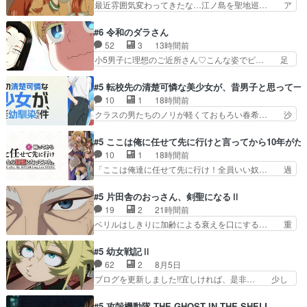
最近雰囲気変わってきたな…江ノ島を聖地巡… ア
気持ちはあるでも、それだけじゃど… あられ等の
ルねこは金持ちなん？つーかお嬢様が多い… 虫だ
学校へ転校してきた律の歓迎会が… そろそろ解散
らけの汚部屋はガチでやめてずっこける… 第６話
#6 令和のダラさん
イベント発生かなっと思ったけ… ようやくバンド
をLeminoで視聴しました。視聴… モジャンボみ
52
3
13時間前
の中での深い対話やそこから… ああいうのまとめ
たいになってますよヤクちゃん… 1合を直で飲む
小5男子に理想のご近所さん♡こんな姿でビ… 足
動画って言うんですか？あ…
のヤバいし、酔ってそのまま… 目をつけられたか
らん、足らんぞぉぉぉ!!!特に透過光と… 超常の存
ら？逆に酔ったカンサイ色… 字書きねこさんの、
在を信じる日向と友隆の出会いが夏… ダラさんの
#5 転校先の清楚可憐な美少女が、昔男子と思って一
締め切り直前の「自分は… ヤクネコの後輩ムーブ
6本の腕ってそういうことだった… もしかしても
10
1
18時間前
がしっかりしてて良か… アルねこ回等、ｽﾄｰﾘｰのﾁ
しかしてが全てありまして『お… 『過去回想①』
クラスの男たちのノリが軽くておもろい春希… 沙
ｮｲｽは良く…
しっかり男の子系趣味の薫◎… ガンバルゼーの
紀は隼人への片思いを拗らせているタイプ… みな
OPを本気で作るんじゃねぇ… 日向と薫は親戚の
もちゃんが透けブラしててびっくりして… レベル
#5 ここは俺に任せて先に行けと言ってから10年が
新田家のところに訪れ最初… おぉ、ビーム打っ
のキャラが登場。相変わらず顔や体の… 隼人が春
10
1
18時間前
た！ダラさんも紋をコピー… ゲッターというか、
希の級友を巻き込んだイジりに動じ… 第５話を
「ここは俺達に任せて先に行け！全員いい奴… 過
ガイキング・ザ・グレー…
U-NEXTで視聴しました。視聴… ラブコメで天然
去、あとを託したロックが今、2人にあと… 木下
ジゴロというかナチュラルヒ… みなもと仲良く話
鈴奈（@0suzuna0）が【マリー… 村ごと乗っ取
#5 片田舎のおっさん、剣聖になるⅡ
す隼人を見てなぜか不安に… 無理なダイエットは
られてたら流石に気付かないか… 《漫画版少し読
19
2
21時間前
禁物だけど、なかなか結… 「これからもお手入
んだことある》エリックとゴ… ロックは敵に容赦
ベリルはしきりに加齢による衰えを口にする… 重
れ、がんばりゅ」ありが…
無くブスっといくから気持… 勇者パーティー再結
ねた歳のせいにしていた限界を超えて命の… いい
成して先にいけで激アツ… 爆縮、幻覚、主人公結
んじゃないですか。魔物の群を発見した… アマプ
#5 幼女戦記Ⅱ
構エグいことするよな… ねぇ猫耳ガール、敵の根
ラにて視聴終わり！サーベルボア討伐… を言い訳
62
2
8月5日
城に乗り込む事を同… 世もや替えが利くと復活P
にしたくないものですねwボア狩り… 先生として
ブログを更新しました!!宜しければ、是非… 少し
とは？！もう来週…
のベリルが好きだけど、今回みた… 4人だけでサ
でもマシな負け方を選んだゼートゥーア… ゼート
ーベルボアを狩りに行く。野営… ・実家周辺でサ
ゥーアの唯一の手駒が強すぎる笑あお… 私にとっ
#5 攻殻機動隊 THE GHOST IN THE SHELL