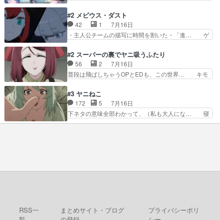
ス、共存の道はやっぱ険しいぜ… 鏡とソフトクリ
く分からせられて気持ちよくさせてほしい… あら
ーム食べるアリス凄い幸せそ… アリスの優しさと
れが偶然イベント会場に居合わせてしま… ビオラ
#2 メビウス・ダスト
浩二の揺るがない信念に思… 鏡さん、活躍する度
こいつほんま……残りの2人はビオラ… 見てて興
42
1
7月16日
に好感度爆上がりですね… ケンタウロス族面白か
奮と息苦しさを同時に感じさせるビ… ビオラちゃ
・主人公チームの描写に時間を割いた・「進… ゲ
ったですね♪タカコち…
んのお陰であられちゃんと律ちゃ… ・日本語特有
ームを勝利へ導いたアラキの先読みの能力… 急に
のぼくわたは海外版でどうなる… まさかこの作品
主人公の強火古参ファン出てきたけど何… 勝利に
#2 スーパーの裏でヤニ吸うふたり
に今期一の悪役がいたとは。… 友達との会話でフ
浮かれる面々の中、アラキは自分の能… ラムスは
56
2
7月16日
ェアリィブゥケのイベント… ・ビオラはあられを
隕石で負傷した体の部位を補修した… 次のゲーム
普段は飛ばしちゃうOPとEDも、この世界… キモ
見つけて悪だくみを策略…
での対決のエピソード。そうなっ… ポリスホッパ
い自覚あるくせに弁えを知らない男。未… ほんと
ーの仲の良さがとても良いエン… 現状特に面白く
にヒロイン（山田/田山）のアンニュ… こんどは
#3 ヤニねこ
はない3話も大差なかったら… うーん…キャラが
そっちが機嫌わる。永遠に気づかん… 昨日は寝落
172
5
7月16日
どんどん出てくるが紹介が… お話が平坦なのよ
ちしてしまったので都合の良い女… 新卒で泣かせ
下ネタの意味全部わかって、（私も大人にな… 寝
ね。なんかこう内輪だけで…
て怒られたり煙草の匂いにがっ… 2人(1人)と近づ
ゲロってそんなヤバかったんか。じゃ、寝… 生活
く距離。別人だと思って… うん、確かに"にぶす
終わってるけど猫だから運動能力高いの… 相変わ
木"だwwこんな分か… あれだけ怒り心頭の花嫁ア
らずひたすらに汚くて下品なエピソー… 最初の職
ニメだっただけに… ドキっとするし、好きになっ
場をやめて、どうしようもなくふさ… 今回はカン
ちゃうここの田…
サイとアルちゃんが登場しました… 寝る前に「ヤ
スすう」2話を観ました。やは… 子供達を時節柄
サッカーで悩殺、大家は獣人… この前会社の後輩
が電子タバコだったのにコ… …マジかよ…酒出て
きたやん…飲み方が奴に…
RSS一
まとめサイト・ブログ
プライバシーポリ
覧
の登録
シー