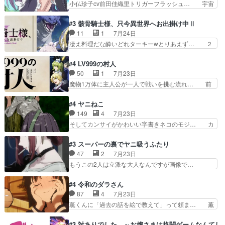
小仏珍子cv前田佳織里トリガーフラッシュ… 宇宙
菜園の領地の外まで開墾…
ず、尺の都合なのか原作漫画の細か… 除霊士カム
背景でナレが始まり音楽が1本引きギタ… 珍子を
イと助手シヅカのエッチで笑える… 今回はかつて
いたぶってるのか！？Cパートで懐か… 普通にド
#3 骸骨騎士様、只今異世界へお出掛け中Ⅱ
昭和キッズを恐怖のどん底へ突… 現代で有名な口
ッジが激アツ。いや羽仁衣が初めて… 優谷優の声
11
1
7月24日
裂け女登場！お市ちゃん、ポ… ろくろ首の除霊シ
優に「ちんこ」って言わせてて興… 珍子ちゃ
凄え料理だな酔いどれターキーwとりあえず… ２
ーン「悪霊退散」のパチン…
ん………！！！！？！先週に引き続… これは意図
期第３話感想：まさか最初に出て来た兄妹… 妹想
的に1～2話でスルーしたことだ… これは本作に
いの良いお兄ちゃん！！現場も楽しかっ… 第３話
#4 LV999の村人
限ったことでなく、最近のアニ… 東山朱莉
をｄアニメストアで視聴しました。視… ローデン
50
1
7月23日
（AkariHIGASHIYAM… こんなに可憐で可愛い泣
王国ホーバン領を訪れたアーク一行… 1期に引き
魔物1万体に主人公が一人で戦いを挑む流れ… 前
き虫メイドが僅か3…
続き２期にも出演させていただけ… 1期の頃から
半は魔族へ恨みを持つだろうパルナの強い… 両親
思ってたんだけどヒロインのエ… 依頼を受けて問
を魔物と人間に殺された鏡の生い立ち。… 勇者た
#4 ヤニねこ
題解決特筆する事は無いが、… 今週もありがとう
ちを信じてアリスを預ける、鏡を信じ… 勇者パー
149
4
7月23日
ございます耳がヒクヒクな… 時計台に登ってるの
ティが仲間になった！？会話が通じ… 鏡の過去、
そしてカンサイがかわいい字書きネコのモジ… カ
見ると挟まれないか心配…
辛すぎて胸が苦しくなりました…… 最初、勇者パ
ンサイねこさん、魅力的な姿と表情が可愛… お前
ーティは対話すら拒んでいたが… ちょ、またタカ
は『ちんこ』によってリミッターが外れ… 今回は
#3 スーパーの裏でヤニ吸うふたり
コちゃんの性別が間違えられ… 鏡の両親がモンス
汚い要素あまりなく普通にギャグアニ… あとアイ
47
2
7月23日
ターと人間にそれぞれ命を… 胸が苦しくなるほど
キャッチが釈迦だったの本当に最高… まー、今回
もうこの2人は立派な大人なんですが画像で…
鏡くんの過去がとても残…
もコンプライアンス違反にどこま… 達郎のオチに
色々と察して見守る店長さすがです。そして… こ
は笑った慣れてくるとオチの出… 「君が下品なア
こ叡智でセクシー！ミストふっかけて嗅ぎ… あい
#4 令和のダラさん
ニメが好きでも大丈夫だよ」… あんな事こんな事
かわらず山田さんと田山さんが同一人物… 今さら
87
4
7月23日
いっぱいさせられちゃうこ… 妹ネコちゃんのバー
だけどずとまよのOP合ってるね。首… 佐々木と
薫くんに「過去の話を絵で教えて」って頼ま… 薫
ガーにタバコ入ってるの…
田山さんにロマンスの香りが漂って… 佐々木さん
にとってダラさんはもう一人の…おっぱい… 遂に
と田山さんのやり取り見てるこっ… 二人の関係が
シリアス展開になるかと思ったら全然そ… 薫が通
#3 対ありでした。～お嬢さまは格闘ゲームなんてし