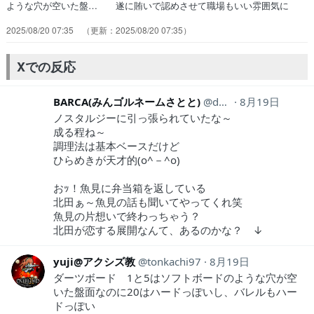
ような穴が空いた盤… 遂に賄いで認めさせて職場もいい雰囲気に
な… 海さんの思い出したくもないほどの過去話め… 」で始まった
2025/08/20 07:35
2025/08/20 07:35
ときには寧々さんには言ってい… 【本日、視聴したアニメ】海さん優
しいと思… このアニメに出てくる男、ホm..いや変t… 広瀬一太
郎、地味な脇役かと思ってたら誰よ… 賄いなのに手間かかるな。次は
Xでの反応
坊主を倒す感… さすが皆さん、料理人だけあって食レポがう…
BARCA(みんゴルネームさとと)
da14barca
8月19日
ノスタルジーに引っ張られていたな～
成る程ね～
調理法は基本ベースだけど
ひらめきが天才的(o^－^o)
おｯ！魚見に弁当箱を返している
北田ぁ～魚見の話も聞いてやってくれ笑
魚見の片想いで終わっちゃう？
北田が恋する展開なんて、あるのかな？ ↓
yuji@アクシズ教
tonkachi97
8月19日
ダーツボード 1と5はソフトボードのような穴が空
いた盤面なのに20はハードっぽいし、バレルもハー
ドっぽい