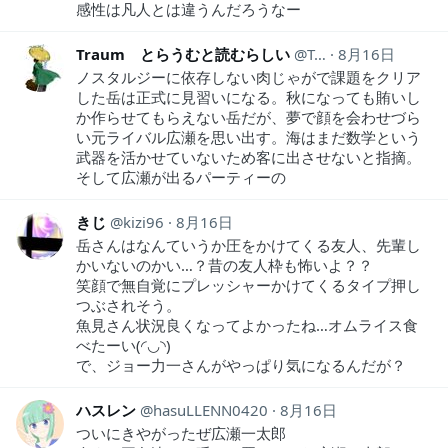
感性は凡人とは違うんだろうなー
Traum とらうむと読むらしい
Traum1
8月16日
ノスタルジーに依存しない肉じゃがで課題をクリア
した岳は正式に見習いになる。秋になっても賄いし
か作らせてもらえない岳だが、夢で顔を会わせづら
い元ライバル広瀬を思い出す。海はまだ数学という
武器を活かせていないため客に出させないと指摘。
そして広瀬が出るパーティーの
きじ
kizi96
8月16日
岳さんはなんていうか圧をかけてくる友人、先輩し
かいないのかい…？昔の友人枠も怖いよ？？
笑顔で無自覚にプレッシャーかけてくるタイプ押し
つぶされそう。
魚見さん状況良くなってよかったね…オムライス食
べたーい(◜◡◝)
で、ジョー力一さんがやっぱり気になるんだが？
ハスレン
hasuLLENN0420
8月16日
ついにきやがったぜ広瀬一太郎