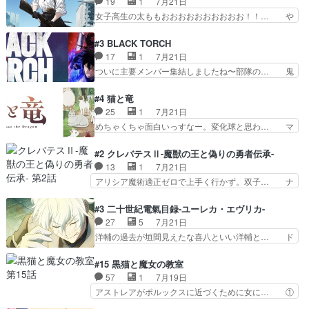
19
1
7月21日
怖い。ライバルキャラかわ… 霊媒師が人の肩に霊
／原画で参加させていただきまし… 皆大好き、ロ
女子高生の太ももおおおおおおおおおお！！… や
を乗せるな笑なんてモノ…
リの全裸だーーーーーーッッッ… シーナとミミが
っぱり、そんなはまって見てる感じでは、… 『久
友だちになってよかった。ミ… ダークな世界観に
瀬シイナと夜海トワ』今回はフォロワー… なのは
#3 BLACK TORCH
芽吹く百合の花。ミミ(c… ルームメイト1ヶ月経
と出逢い炎の魔人の能力を人類の為に… ・シイ
17
1
7月21日
ってシーナがミミの人… もう後戻りできないぞ」
ナ、トワと出会う親近感を感じる2人… 篠宮マナ
ついに主要メンバー集結しましたね〜部隊の… 鬼
してくるとは思わん…
が登場したけど公式サイトに20歳… リリカルな
子母神、桐原との馴れ初めは多分に衝突気… 絵に
のはらしい、人間ドラマが始まり… この2人めっ
描いたようなチョロインだったな。下半… 前回か
#4 猫と竜
ちゃ食うやん魔人狩りチーム強… 人類滅亡寸前ま
ら引き続いてじいさんとの決別の冒頭… あっちは
25
1
7月21日
で追い詰められていたのに、… 第３話をU-NEXT
呪霊でこっちは物怪。忍者っぽいア… 護衛対象と
めちゃくちゃ面白いっすなー。変化球と思わ… マ
で視聴しました。視聴…
なる弐郎を連れて隠密局へ、彼の… →現状展開が
インからローゼマインへ重要回をちゃんと… 何世
王道パターンなので無難という… 保護対象となっ
代もの猫たちの誕生と成長を見守る猫竜… 前回猫
#2 クレバテスⅡ-魔獣の王と偽りの勇者伝承-
た弐郎は鬼子母神一華の護衛… 護衛はお尻一華、
たちで熊退治をしていた中の一匹の猫… と思って
13
1
7月21日
ここは定番やっぱ物の怪の… ①敵は会話してる最
みにいったらクロバネのCV.速水… 「おじちゃん
アリシア魔術適正ゼロで上手く行かず。双子… ナ
中の同乗者を物音一つ発…
は身内に甘い」で、いきなり笑… ガチで素晴らし
イエちゃんが不憫な立場になっててめっち… 自己
すぎる……。長命種によって… 前回巣立っていっ
紹介の時台に乗ってるサラサ可愛いw学… ナイ
#3 二十世紀電氣目録-ユーレカ・エヴリカ-
た子猫たちのその後が描か… 王子の旅の始まりは
エ・シフォンリッツの出番が多くて嬉し… 石田で
27
5
7月21日
確かにそうでしたよね！… リゼロ見終わっちゃっ
こいつワルだな。なぜ大猿に変身した… 2冊目の
洋輔の過去が垣間見えたな喜八といい洋輔と… ド
てほのぼの系がいいか…
トアの書は学長の手に1話冒頭と合… アリシアと
タバタしたけど兄の遺した目録に記された… 洋輔
クレンのソルセインでの潜入生活… 元は勇者だっ
が目録に固執する理由もほぼ明らかとな… これ京
#15 黒猫と魔女の教室
たのにロリ化されて学生にされ… これはいい黒沢
アニだったのかそのわりにはそこまで… 清六兄ち
57
1
7月19日
ともよ。笑いのセンスも合う… ナイエのリアクシ
ゃんと喜八、清六と洋輔それぞれの… 化学的作用
アストレアがポルックスに近づくために女に… ①
ョンが面白い。ローメイン…
に依りて継続して…電池と称すっ… 洋輔、清六の
魔法の図鑑が買えてヘヘーンなスピカ②今… 前半