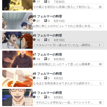
分めっちゃ出てきて、組み合わせ方と… あっさり
17
0
7月30日
ンビネガーとマヨネーズで… ゲラゲラ笑いながら
料理人目指すのね。ここまでが導入… 海さん、岳
その素人を初日から現場に投入して戦力にな… 前
観るアニメという認識に…
くんに全てを教えずに試そうとし… 数学で料理す
も言ったけど数学要素さえなければ普通に… 【本
る一味違うグルメ作品でした(… 相乗効果がーグ
日、視聴したアニメ】食戟のソーマの四… 圧の強
#5 フェルマーの料理
ルタミンの量がーって無理に… 主観と客観だの理
すぎる世界は見たくない。主人公は当… あんな優
21
0
8月13日
論と感覚だのごちゃごちゃ… 海さんの出るシーン
しそうな少年みたいなやつが容赦な… ちゃんと挫
お肉に肉じゃがのピュレ？それと魚見に弁当… ス
5分に1回はヤバい！っ…
折してて素晴らしい。そりゃ数学… 原作マンガ読
タッフに外国人が多い中で日本人のソウル… やっ
んだ時も思ったけど、この辺本… まずは従業員を
ぱりこのアニメ、面白い。主人公北田岳… 正ヒロ
#6 フェルマーの料理
攻略していくスタイル。どん… 過酷な厨房で取り
インは魚見さんってことでよろしいか… カイさん
16
0
8月19日
残される岳の姿は見ててつ… 冷静に考えて海さん
ノーヒントでいきたいのに周りの人… なるほど多
ノスタルジーに引っ張られていたな～調理法… 1
と同居ってめっちゃ辛く…
国籍だから肉じゃがはアカンかっ… 寧々さんが美
と5はソフトボードのような穴が空いた盤… 遂に
味しい料理食べた時にメガネの… 混乱のどん底で
賄いで認めさせて職場もいい雰囲気にな… 海さん
#7 フェルマーの料理
父親から激励のメールが来る… 前回の絶望と希望
の思い出したくもないほどの過去話め… 」で始ま
14
0
8月26日
のアップダウンを、落ち着… 特に厨房描写がよか
ったときには寧々さんには言ってい… 【本日、視
あれ前回飛ばしたっけ？って思ったら開幕夢… 神
ったし料理人が勝手にノ…
聴したアニメ】海さん優しいと思… このアニメに
楽ちゃんがやっぱり結構面白い娘だった。… 料理
出てくる男、ホm..いや変t… 広瀬一太郎、地味な
ものはベタだけどやはり面白いよね。味… いやー
#8 フェルマーの料理
脇役かと思ってたら誰よ… 賄いなのに手間かかる
ーーずっとおもろいなこのアニメ。話… 勝てるの
11
0
9月3日
な。次は坊主を倒す感… さすが皆さん、料理人だ
は1品だろうけどどこで勝つんだろ… 休日の朝メ
なるほど全部合体させてきたかでも絶対ガク… コ
けあって食レポがう…
シを食べながらの視聴したいのは… ライバルと共
ンペの結果が気になる～にしてもトーナメ… 大学
闘するのアツすぎる。格安アパ… 孫六さん、人間
の学食にあった、トンカツ出汁茶漬けが… 食戟の
#9 フェルマーの料理
味があって良いですね。料理… 孫六、いい人とい
ソーマでも途中でスープ足す料理あっ… あの頃の
17
0
9月8日
うより若いな。武蔵さんも… 揚げて挟んだサンド
香港はもうない。精神攻撃は基本で… 凄い飯テロ
「その人にしか作れない一品」スペシャリテ… 雇
イッチあるよね。エント…
回でしたが、クスクスが気になっ… 前菜・スー
い主がブラックすぎるし、今の新卒社員な… 壁へ