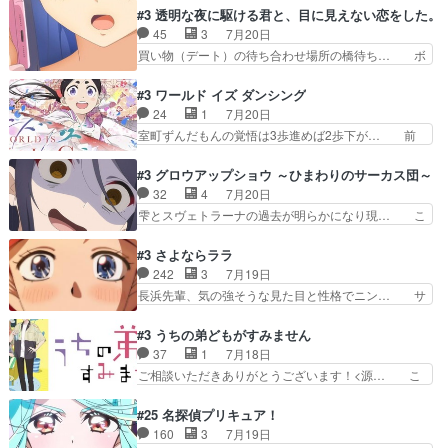
こと好きすぎだろなんか電気で… 仲間が一気に増
はアストレアの野望による性転換、後半… アスト
#3 透明な夜に駆ける君と、目に見えない恋をした。
えてみんなで物作りで一気に… 作画は最高なのに
レア君の作戦に皆巻き込まれてて草捕… アストレ
45
3
7月20日
話がつまらない。やっぱ京… 天下り式に竹のフィ
アが作った薬によって男女入れ替わ… アルトレア
買い物（デート）の待ち合わせ場所の橋待ち… ボ
ラメントが出てきたのは…
がポルックスのこと好きとは言え… アストレアが
ソボソとつぶやく。カラオケは視覚障害が… 闇夜
ポルックスちゃんに憧れて、変… TS騒動に酔っ
を照らす打ち上げ花火。人混みの中、み… どんど
#3 ワールド イズ ダンシング
払い騒動と賑やかでいいねw… 偉大な父を持つが
んキュンが増えていく展開に毎回わく… ちょこっ
24
1
7月20日
故の悩(独自のおっぱい論… 鉄板中の鉄板、性転
と書ければと風が吹き手元にあった… 』は、率直
室町ずんだもんの覚悟は3歩進めば2歩下が… 前
換と酩酊ネタの二連発(…
に言って脚本と演出が悪いと思う… 小春の目が見
回の白拍子の死といい今回の”まぐわい”… 世阿弥
えなくなったのは先天性による… 冬月の前向きさ
が主人公の漫画がアニメになったらし… 壮絶だっ
#3 グロウアップショウ ～ひまわりのサーカス団～
と、空野の億劫さがリアルだ… かけると小春、二
た…30分で2時間の映画のように… すべての表現
32
4
7月20日
人が一緒に過ごす時間が描… ヒロインの目が不自
がピタリと揃った傑作本当に素… たまに現れて謎
雫とスヴェトラーナの過去が明らかになり現… こ
由だから音を大切にして…
のアドバイスをしてくれるお… 可愛いキャラデザ
のアニメは足首を休ませるという事を知ら… 愛知
からは想像できない顔芸、… 父、大舞台へ立つこ
県豊川市付近が舞台なのか～現地にも出… 前回に
#3 さよならララ
とが決まる。更に父から… 再び鬼夜叉を導く、素
引き続き、今回もおぱんつであります… キャラク
242
3
7月19日
性不明の彼の名前を知… 恵まれた身分に甘え、修
ターが可愛いのはもちろん、ストー… 皇ではなく
長浜先輩、気の強そうな見た目と性格でニン… サ
練を怠るキャラは苦…
ひまわりを蔑ろにして皇に乗り換… 傷跡なんか、
ブタイがええよね〜関西弁が凄くちゃんと… って
見せたくない自分の力量を超え… エロいところ以
なったからユリ確定！＼(^o^)／ラ… プロローグ
#3 うちの弟どもがすみません
外あまり見どころがない。1… いや～、めちゃく
的な１話、２話からの浮世離れし… 茉里のボクシ
37
1
7月18日
ちゃおもしろいね。瑞佳は… キャラデザが映える
ングにかける真摯さ格好良かっ… 今回はゲストが
ご相談いただきありがとうございます！<源… こ
のは勿論だけど脚本に歩…
２名！ワンピースの作画さん… あほって言う茉里
こまで見てきて糸ちゃんの声がキャラとす… 糸が
がかっこいいよあほララは… 唯一の理解者だった
家事を頑張り過ぎてテストの結果が酷く… 糸ちゃ
#25 名探偵プリキュア！
母親を失い、アウェーの… ３話の地味に好きポイ
んと源くん、類くんのお買い物シーン… ３話にし
160
3
7月19日
ントは、冒頭でララが… ボクシング部部員たちの
てもう普通に物語が楽しみになっち… 類くんの将