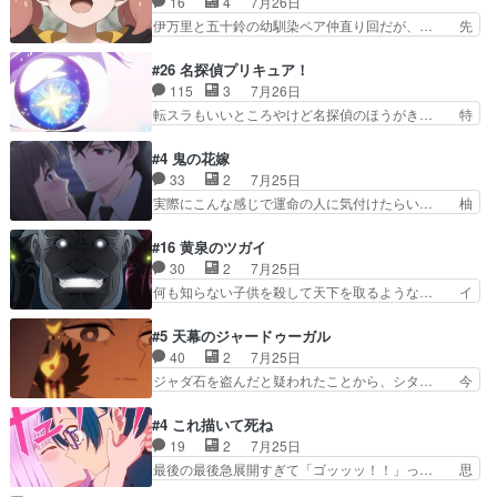
16
4
7月26日
話まで視聴。2026… ララの王子様探しが本格的
甘えさせるまでの糸と周りの出来事… 源くん、甘
伊万里と五十鈴の幼馴染ペア仲直り回だが、… 先
に動き出した回。…
えちゃうぞ宣言。思ったよりラブ… 糸ちゃんのま
週の雫スヴェトラーナ回に続き、今回は伊… い
っすぐな言葉、わたしも原作を… 主人公が当初の
や、これ素晴らしいコメディアニメだな。… 水着
#26 名探偵プリキュア！
目的を忘れてますますヤング… でも央太と親しく
回なのにビキニじゃない！これは時代背… 今回は
115
3
7月26日
するのは嫌。世話を拒んで… ゴメス（カエル）外
推しの吾野伊万里ちゃん担当回。これ… 伊万里さ
転スラもいいところやけど名探偵のほうがき… 特
で散歩させてたのか(*…
んの手品回であり水着回ね。瑞佳ち… 売り上げが
に板野サーカスはプリキュアで見れるとは… あん
上がっても借金返済へで何故か海… 父親のスパル
なはプリキュア仲間には自分が未来から… の活
#4 鬼の花嫁
タ教育のせいで瑞佳がヒモカス… 伊万里ちゃんの
躍、敵を圧倒ってのはおおよその流れだ… キュア
33
2
7月25日
人前での苦手意識を抱えなが… 第４話をｄアニメ
エクレール初変身＆初戦闘。プリキュ… キュアエ
実際にこんな感じで運命の人に気付けたらい… 柚
ストアで視聴しました。視…
クレールは強いが力を制御できない… キュアエク
子は玲夜の屋敷に住む事になり使用人達は… 運命
レール可愛く最強つよい!!!!… 緊張感があるけどピ
の花嫁は一見すると甘い夢、理想の天国… 玲夜さ
#16 黄泉のツガイ
ッコロで始まってちょっ… バカおもろいやん
んのご両親の登場ですこの世に数多い… 玲夜のお
30
2
7月25日
www実質まどマギやんけ… しかも実質的にエク
父さんが石田彰だったことに驚きを… 主人公自分
何も知らない子供を殺して天下を取るような… イ
レールが倒したビルであ…
の立場わかって無さすぎやしまた… ヨミツガと
ワンの刀が斬った者の中にまさかの…影森… 激し
BLEACHは完全に豪華な展開… 透子ちゃん、柚
いバトル回の最後に、予想外の引きシン… これっ
#5 天幕のジャードゥーガル
子にも優しいし可愛いしこの… ユキノさんから玲
て作者が描きたいのは"ユルの物語"… デラさんの
40
2
7月25日
夜の父親の話で、そのイメ… あやかしの頂点に立
秘密がちょっとわかった回、正直… 左さんと刀持
ジャダ石を盗んだと疑われたことから、シタ… 今
つ鬼龍院家の現当主が息…
ちさんが対決♪あとどこぞのじ… 何処も彼処も言
回のシタラは表情が豊かで、モンゴルでの… だい
ってる事が全部嘘じゃ無さそ… 戦況が目まぐるし
ぶややこしいことになってたオープニン… テンポ
#4 これ描いて死ね
く動いていてずっと胸が熱… 同時視聴｜
も良いし毎話良いところで引くから全… 盟友ドレ
19
2
7月25日
DaemonsRealm｜リア… これまで騙していた東
ゲネ后との出会い。次週のドレゲネ… さて、登場
最後の最後急展開すぎて「ゴッッッ！！」っ… 思
村を捨てて新郷家に来…
人物多いけどついていけるのか私… 今回は遂にド
ってた以上にセリフとかしっかりした漫画… 今回