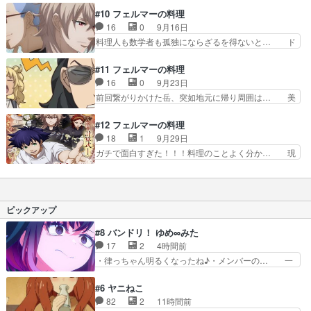
プ・肉料理を別々に作るのでは無… 皆美味しそう
ぶち当たって、乗り越えての繰り返しで… 赤松が
#10 フェルマーの料理
な料理を作る中、岳は味はもち… 何か色々と勉強
選ばれたの理由とか無かった？とゆー… 自分の料
16
0
9月16日
になる回だったな。単に料理… 【本日、視聴した
理が選ばれず、デザートの担当を命… まさかのデ
料理人も数学者も孤独にならざるを得ないと… ド
アニメ】岳君の料理は面白…
ザート担当。デザートも料理だろ… 「岳じゃなく
S海とドM岳くんのなんか分からない対決… まあ
ても作れる」等の説得力は相変… 今までいろんな
お菓子作りも緻密な数字が飛び交う世界… 声優陣
#11 フェルマーの料理
窮地乗り越えてきたのに甘い… 毎週のように北田
の熱量演技がよき！アツアツ料理アニ… 言ってる
16
0
9月23日
岳が精神的に追い詰められ… 数学的な逆算のアプ
ことは何も分からんけど面白すぎる… 「肌で正し
前回繋がりかけた岳、突如地元に帰り周囲は… 美
ローチだけしかせず誰で…
いと感じた」的な台詞からのポア… 普通では絶対
味しい料理と感動のストーリーにワクワク… 岳が
超えられない壁を乗り越えるに… 男子校のノリが
ずっとヤバくてヤバかった。落ちてる花… 岳くん
#12 フェルマーの料理
マジで楽しいわデザート作り… デザートを作るの
あそこから這い上がれるなんてすごい… ここに来
18
1
9月29日
に苦戦している岳。それを… なるほどガクは憧れ
て全く周りの人間のことを見なくな… 前話もだけ
ガチで面白すぎた！！！料理のことよく分か… 現
てる人がどちらも孤独だ…
ど～この回のラストカットｯ！生… その人にしか
実で再現可能かどうかは分からないけれど… 海さ
できない他人には理解できない… 岳が人と目を合
んの歩んだ道、広瀬一太郎の歩んだ道で… 悔しい
わせない。孤独に没入してる… 前回以降ずっと岳
な(≧口≦)ノなんで多くのスポンサ… 最後まで料理
が他人と目を合わせなかっ… 来週の土曜日は
と数学を貫く圧巻のラスト！関… ジェラートを数
ピックアップ
よ！！早くみたいよー！！！
学的アプローチしてる料理人… 個人的今期ダーク
ホースだったガクの料理で… 海が懸念していたの
#8 バンドリ！ ゆめ∞みた
は、これまでの北田岳の… フルコースの最後のデ
17
2
4時間前
ザートをみんなが口に… 普通にイナバウアーする
・律っちゃん明るくなったね♪・メンバーの… 一
人初めて見たわ（笑…
難去ってまた一難、律がビオラの呪縛から… 「私
はあなたが嫌いなんです」「バンドやめ… 何が起
#6 ヤニねこ
きているのか！？次週、みゅーたいぷ… ビオラ
82
2
11時間前
様、律ちゃんを奪うのではなく敢えて… 助けたい