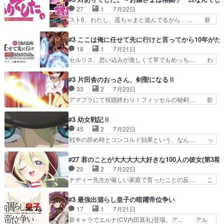
「ただのヤニ仲間」から「ちゃ… 田山から消臭ミ
うは応神町立応神北小学校一方、日向… 思ったの
27
1
7月22日
ストを戴いてお礼返しをして… からかったつもり
と違う刺客出てきたwwただ関西弁… とエピソー
スト6、わたし、遥ちゃまと遊んでるから、… 新
なのに、思いもよらない佐…
ドの進みにおどろくけど、気持ち… ①作文の定番
しく先輩キャラが対戦相手として増えたこ… ま
「将来の夢」地元志向が強くな… さすがにてこ入
ぁ、こんな都合よく格ゲー女子が集まるか… 規律
#3 ここは俺に任せて先に行けと言ってから10年が
れしてきた。ミステリアスな… 弟くんから昔の話
違反は許さない人かと負けず嫌いの可愛… 何かに
18
1
7月21日
を絵に描いて！と言われた… 神をも恐れぬ姉弟と
一生懸命になっている女の子はかわい… 先の一件
セルリス、思い込みが激しくて草でもめっち… わ
ダラさんのコメディかと…
で綾と美緒は親しくなる。厳しい寮… 体育会系み
ーい、可愛い男の子キャラが出て来た～♪… 隠し
たいな点呼が行われるお嬢様学校… ３話、このタ
子前提から離れないセルリスちゃんゲル… 顎ヒゲ
#3 片田舎のおっさん、剣聖になるⅡ
イプの作品によくある『努力型… 格ゲー専門用語
生えたゴリラ系中年おっさんが男に会… どうあが
33
2
7月23日
が９割方分からんけど、俺は… 取り締まる側を仲
いても弟認定。ニワトリファイター… ここは俺に
アマプラにて視聴終わり！フィッセルの秘剣… 影
間に、これは強い。4人そ…
任せて先に行けと言ってから１０… ちょっと奇妙
のように実体のない敵は人間相手と違い、… ・魔
な新キャラは、次元の狭間への… 最近のアニメ界
術師学校を突如襲った魔狼はベリルとフ… 老いに
#3 幼女戦記Ⅱ
ゴリラに飽きてニワトリにス… セルリスには見守
対する恐怖ね。恐怖を感じながらミュ… 教頭が藪
45
2
7月22日
り役が居ないとアカンね自… すみませんセルリス
をつつきやがったのかただ、動機は… 今回は何と
戦争の辞め時とコンコルド効果という、なん… っ
萌えでした魔族の男の子…
言ってもフィッセルの活躍がカッ… 人型以外の相
て毎回なってますが、「コンコルド効果」… ミニ
手と戦うのはゼノ・グレイブル… アクション主体
アニメ『ようじょしぇんき2』本編に加… 」はち
#27 君のことが大大大大大好きな100人の彼女(第3期)
で中身がほとんどなかった。… 単純単調な話にな
ょっと無能過ぎんかサンプル数1やん… ターニャ
20
2
7月22日
っちゃってて、、、え？そ… 徐々にわかってくん
が思ってる方向に進まずこれでまた… 合衆国と帝
ナディー先生が厳しい家庭で育ったことの反… こ
のよなぁこれ以上動けな…
国で小競り合い中、同盟国が講和… 戦争は始める
の辺りから原作を見ていないので、ナディ… 自
より終わらせる方が難しいって… 和平交渉のため
由、アメリカ、日本人、国語教師＋新たな… ナデ
#3 最強出涸らし皇子の暗躍帝位争い
にイルドアの大佐がサラマン… 直属の部下ですら
ィー（大和撫子、やまと100Girl… 美しすぎる美
17
1
7月21日
戦争継続派か。。戦争は始… 「（あの量の差が気
しいに美しいは美しすぎてうっ… 25)BP○さん見
新キャラでエルナ(CV内田真礼)登場。ア… アル
になるッ!!!）」ジェ…