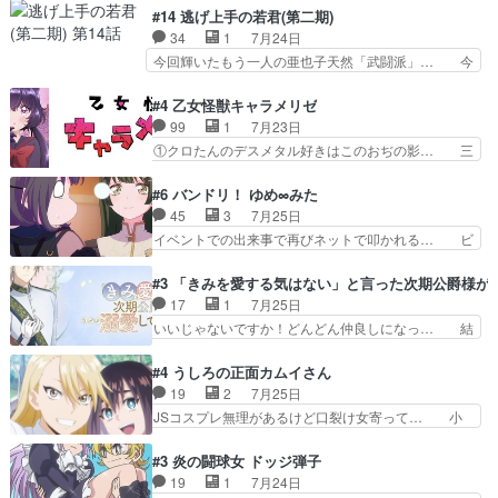
レゲネ登場という話彼女の在り… チャガタイ兄さ
は泣かなかった！漫画描きのハウツー回… この作
#14 逃げ上手の若君(第二期)
んがめっちゃ可愛かったなド… まさかの展開にめ
品はこういうのをズバッとキメるの上… 藤子不二
34
1
7月24日
ちゃくちゃテンション上が… チャガタイの所へ密
雄に親しんだ人にはとてもフィット… 赤福のヌル
今回輝いたもう一人の亜也子天然「武闘派」… 今
偵に行ったはずがドレゲ…
ヌルした動きとかネームを褒めら… 漫研が気にな
回は強敵小笠原貞宗と時行の対面内容盛り… 言い
って仕方ない先生がかわいい。… 漫画のノウハウ
逃れすら逃げ上手亜也子のアシストに支… そう
#4 乙女怪獣キャラメリゼ
から新たな仲間まで。本作品… 今回エンディング
か、亜也子もまだ9歳なのか‥ときゆき… 「亜也
99
1
7月23日
テーマが流れるのが早い（… この作品の世界に
子のドキドキ・大作戦！・長寿丸を一… 目玉と耳
①クロたんのデスメタル好きはこのおぢの影… 三
も、一応デジタルという概…
を相手に言葉で繰り広げる戰もノラ… 時代設定ど
石さんのキャラなんかミサトさんっぽいな… なん
うなってる笑目力が強すぎて睨ま… ときメモ画面
か好きになれんキャラだなぁ作品もイン… 相変わ
#6 バンドリ！ ゆめ∞みた
からのいらすとやは草だった。… 今回は亜也子回
らず生物学者には見えないわね響野君… 正体を知
45
3
7月25日
でしたね頼もしさと乙女らし… 貞宗、キモいギョ
らないのにどちりも肯定してくれた… 黒絵がハル
イベントでの出来事で再びネットで叩かれる… ビ
ロ目としか思ってなかった…
ゴンになっても、南を助けて大事… OPにデスボ
オラの次の一手が動き始めました。それに… ビオ
入ってるのは黒絵がデスメタル… 黒絵が男で唯一
ラがまじで何がしたいかわからん！先生… 陰キャ
#3 「きみを愛する気はない」と言った次期公爵様が
心を許す、母の友達である光… 黒絵の可愛さレベ
の間合いにスルっと入ってきて相手の… ビオラが
17
1
7月25日
ルが止まらない。南くんと… 黒絵の母とのやり取
都子さんを籠絡しに来ててやばいぞ… マネージャ
いいじゃないですか！どんどん仲良しになっ… 結
りでエヴァの加持さん思…
ー現実版初登場！バレーボールに… 藻掻きながら
婚初日で君を愛する気はないものはやはり… 今期
前に進もうとするあられと律少… ビオラスマイル
の恋愛系で1番これが好き。愛する気は… 今晩
#4 うしろの正面カムイさん
で相手の緊張を解く相手の共… たまったアニメ
は、2130頃からシンデレラガールズ… 公爵の妻
19
2
7月25日
50本だってｗ今日も帰った… マネージャー実在
なのに着てる洋服がシンプル。テー… まあ、これ
JSコスプレ無理があるけど口裂け女寄って… 小
した大逆風のハズなのに全…
は見なくていいな。むしろ判断が… 自分でも気づ
学生コスには無理あるぞ。そのベットの下… シヅ
くほど嫉妬してる様子は可愛い… 次期公爵様がな
カちゃんがヤバすぎてボキキしそう(ぇ… 口裂け
#3 炎の闘球女 ドッジ弾子
ぜかヒロイン化していますデ… 【今夜のアニメA
女って人を襲うって知らなかった…ポ… そのスタ
19
1
7月24日
は…】前向き没落令嬢×こ… 「ぼやっとしてたら
イルで小学生ファッションは口裂け… 相変わら