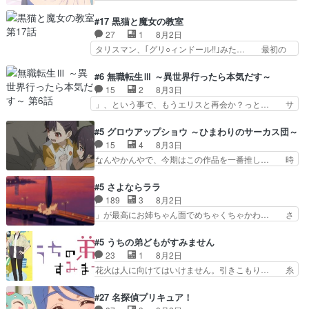
ガラケーからスマホに変えるって、… もうドラマ
の透明なモヤのかかった世界。どんな女… そう
版孤独のグルメファンコンテンツ… 「お腹冷えち
か、こんな風に見えてるのかぁ。かける… 完全な
#17 黒猫と魔女の教室
ゃわない？佐々木さんの優しさ… 先行で見た時よ
両片思いになりましたねぇ…OPとE… 余計な物
27
1
8月2日
り2人のやり取りに癒しを感… ABEMA版の7〜8
は描かず白く靄がかった小春ちゃん… 光も感じな
タリスマン、｢グリ○ィンドール!!｣みた… 最初の
話佐々木が実年齢以上…
い完全な盲目なんやね…おめかし… 母役に能登さ
障害ゴーレムを全員で力を合わせて倒… アリアは
んって禁じ手使ってきたー！E… 今回は小春視点
ホントスピカが大好きだよね。ツン… 一等級ポテ
#6 無職転生Ⅲ ～異世界行ったら本気だす～
も描かれていて良かった本当… 股に海豚を挟み水
ンシャルのアリアちゃん可愛くて… そういや、ア
15
2
8月3日
上バスでの会話を反芻…恋… OPEDとも無人バー
リアは能力は最上級のくせに、… とうとうアリア
」、という事で、もうエリスと再会か？っと… サ
ジョンから主人公２人…
と直接競う場がきたこれまで… 毎度ながらのスピ
ラの再登場によってルーデウスの成長が確… 人間
カの顔面芸推しのハナちゃ… クソレビュータリス
関係の清算が粛々と進められているサラ… サラと
#5 グロウアップショウ ～ひまわりのサーカス団～
マン趣味ダダ漏れで好き… 期末試験が始まろうと
の関係に対して完全に「昔の女」とし… ルーシー
15
4
8月3日
しておりスピカは対策… 能力鑑定胸像タリスマン
にデレるルディが完全に親バカで微… サラとは会
なんやかんやで、今期はこの作品を一番推し… 時
氏容姿も評価してし…
ってほしいちゃんとした別れ方し… サラは未練0
給50円じゃ借金は減らない(^_^;サ… 葵ちゃん可
だと言っていたけど人の気持ち… 実は結構好きな
愛すぎるな楠木ともりちゃんのね… デフォルメさ
#5 さよならララ
キャラモヤモヤする別れ方だ… 役で出演させてい
れた表情が特に多かったのが印… 葵＆茜の回も良
189
3
8月2日
ただきました！よろしくお… 毎クールメインヒロ
きでした。あの証拠写真、ひ… 互いが互いのこと
」が最高にお姉ちゃん面でめちゃくちゃかわ… さ
インを好きになっちゃう…
を想っているのにすれ違っ… 第５話をｄアニメス
すがに割れた窓ガラスの弁償は求められた… 逡巡
トアで視聴しました。視… 葵ちゃんに〝瑞佳ちゃ
を振り切ってみんなに謝ったララの思い… 仕事に
#5 うちの弟どもがすみません
んと練習したい〟と言… 本当この作品は「キャ
馴染めない辺り観ていて苦しいところ… ララちゃ
23
1
8月2日
ラ」を活かすのがうま… みずかちゃんの介入で双
んの事情はもう少し皆に話して良い… ララと茉里
花火は人に向けてはいけません。引きこもり… 糸
子の仲にヒビが………
とで初のアルバイト。七転八倒し… 労働するプリ
はまだ柊の顔も見たことなかったっけ！1… って
ンセスえらい。プリンセスの精… アンデケン行っ
お名前を見たんだけどあの中村大樹さん… 糸ちゃ
#27 名探偵プリキュア！
てケーキ食べて、帰りにカメ… ララが働く事での
んカッケー、色んな意味でwゲームが… 姉から性