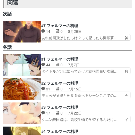
関連
次話
#7 フェルマーの料理
14
0
8月26日
あれ前回飛ばしたっけ？って思ったら開幕夢… 神
楽ちゃんがやっぱり結構面白い娘だった。… 料理
各話
ものはベタだけどやはり面白いよね。味… いやー
ーーずっとおもろいなこのアニメ。話… 勝てるの
#1 フェルマーの料理
は1品だろうけどどこで勝つんだろ… 休日の朝メ
44
0
7月7日
シを食べながらの視聴したいのは… ライバルと共
闘するのアツすぎる。格安アパ… 孫六さん、人間
タイトルだけは知ってたけど結構面白い次回… 数
味があって良いですね。料理… 孫六、いい人とい
学好きな主人公が料理する話。数学オリン… 数学
うより若いな。武蔵さんも… 揚げて挟んだサンド
好きな主人公が料理する話。数学オリン… アニメ
#2 フェルマーの料理
イッチあるよね。エント…
より先に、去年TBSでドラマが公開… だからケチ
31
0
7月15日
ャップライスのオムライス食べた… 聞き覚えのあ
主人公が父親と朝食を食べるシーンここでの… 今
るタイトルだと思ったら、先に… 物語もさること
回のナポリタン回なんだけど自分作り方大… フェ
ながら、料理の作画、話のテ… 数学者の夢破れた
ルマー関係無いし、数学っていうより科… おいし
#3 フェルマーの料理
主人公が見出されたのは料… とにかくとにかくナ
いとうまい、うまみは化学．数学(的… 食器の温
17
0
7月22日
ポリタンが食べたくなる… 9-nine-Ruler'sちなゲ
度に言及された時は「へぇ〜」なっ… なんだろ、
クエン酸回路は、高校生物で学習するんだけ… イ
ームは…
これが原作通りでこのまま進むの… ケチャップに
ノシン酸とグルタミン酸を混ぜると上手く… OP
ちゃんと火を通して水分を飛ば… 奨学金返せとか
曲のタイトルが「メイラード」で吹く随… 旨み成
#4 フェルマーの料理
普通に違法では……。まぁ、… 「気づいたらワイ