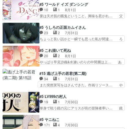
重いんかいかつては自分に自信… リップを塗って
ラが悪魔すぎて気分が悪くなってきたこ… 声優ま
#5 ワールド イズ ダンシング
らっしゃるからかしらお顔が… 黒絵「怪獣に憧れ
とめました(７話まで)仲町あられ/… ビオラの策略
10
1
8月1日
るのはいいけど自分自身が… 素の自分はどちらな
がバッチリ嵌って最高wwwこ… 自信あれば評価
要は天才肌の餓鬼ということ。興味を惹かれ… 父
のかはまだ不明だが見せ…
なんて気にしないし、充実し… ・バーチャルだけ
の観阿弥と袂を分かった？鬼夜叉が田楽の… 猿楽
ど、みゅーたいぷ初ライブ… OPこんなんだっ
の鬼夜叉と田楽の増次郎。小さないざこ… 着眼点
#5 うしろの正面カムイさん
け？と思ったら歌唱シーン… の、らいぶシーン
は良くとも、先鋭的すぎるのか。芸能… 鬼夜叉は
23
2
7月31日
＿!!­­--­­--­… それだけでええやん！！しかし、ビオラ
石也と共に観世座をあとにし、三条… 観世座を離
ちょっと良い話かと一瞬でも思った私が間違… ろ
が仕…
れ、三条坊門御所で日々を送る鬼… 「お前(鬼夜
くろ首さんも油舐めてなかった？白雪碧さ… 今日
叉)が凄いのではなく客が凄い… 田楽と猿楽の獅
も1日お疲れ様でした～───昨晩～今… 幼女に拾
#5 これ描いて死ね
子舞勝負。鬼夜叉は猫の動き… 登場人物の我が強
われたお市ちゃんの恩返し。化け猫… 役にて出演
20
2
8月1日
い。新しい獅子舞に拘って… 第５話を
させていただきました。ジョアン… トイ・ストー
やっぱり早見沙織&水瀬いのりの中間層は上… あ
primevideoで視聴しまし…
リーみたいな始まり。流石に除… 猫相手になんで
れ光って漫研入ることになってたんだっけ… 登場
そんなに…と思ったらそうい… いつもと違って少
人物が増えてわいわいしたところが好き… 初コミ
#15 逃げ上手の若君(第二期)
し良い話化け猫は油が好物… 今回はあかやし1体
ティアで２０冊刷りは妥当だよね。俺… 藤森さん
34
1
7月31日
のみで15分。金持ちの… 今更だけど霊が性行為
のママ向けの漫画で、また涙腺が⋯… 〜漫画に
また突然実写をはさんできた。作画リソース… や
で祓えることは何とな…
「想い」をこめよう｣娘に漫画であ… 何回この作
るべきことが逃げる事と分かると水を得た… 30
品に泣かされるのだろう。光が藤… ホテル泊まっ
歳まで童貞だと魔法使いになれるという… こっち
#5 LV999の村人
てコミティアっていいなあ。同… コミティア参加
の諏訪の三大将もまたクセが強いw色… 頼重が完
19
1
7月30日
のしおりを徹夜で作る先生(… お母さん、娘にあ
全にブレーンだよね毎回敵キャラが… 弧次郎「欲
単身で戦う鏡の元にアリスが街の冒険者率い… 鏡
んな漫画描かれたら泣いち…
を我慢して強くなれるなら大飯食… 変化球な演出
浩二はゲーム世界に飲み込まれた転生者と… みん
も交えながらの状況説明が本当… LOで参加させ
なががんばってくれたアリスの父ちゃん… 成長限
#5 ヤニねこ
ていただきました！最終的に… この高らかなDT
界が999である村人と定めた上位存… 大規模バト
171
4
7月30日
宣言、合田一人に通じるも… この作品は近年稀に
ルシーンなのに会話してばっかり… やっぱり勇者