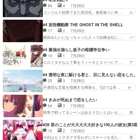
家に帰ることに・ベリルはミュ… おっさんの親と
ゃん姫ちゃんに野菜の子も凄え可愛い… 隼人くん
84
4
7月29日
なるとお爺ちゃんだよね孫扱… ・ベリル、実家に
のスマホを買いに行ってたけど完全… 第４話を
コンコルド効果でまた泥沼化。無茶振りに奇… ル
帰ることに・ベリルはミュ…
U-NEXTで視聴しました。視聴… スマホを買うた
ーデルドルフ中将自らが行う煙草と葉巻は… ブロ
め、都心で待ち合わせをした… OP曲きっかけで
グを更新しました!!宜しければ、是非… 計画通り
#4 攻殻機動隊 THE GHOST IN THE SHELL
見始めてたけどなんだかん… いきなりシリアス展
にはいかないね笑やり遂げた(ほぼ… 今回もター
17
2
7月29日
開ぶち込んでくるじゃん… 春希の家庭事情は複
ニャに不都合なことがあったりし… 白髪の男性が
殿田みたいになっちゃった人って結構会社に… バ
雑。食事とか隼人が親身…
語った家族を失った喪無感が、… 連邦に対して有
トーがカッコいいと思ってたら、トグサが… あの
利な講話条件を引き出すため… コンコルド効果に
見た目もうただのロボでしかないんだよ… 俺らの
#4 最強出涸らし皇子の暗躍帝位争い
油を注ぐターニャの勝利軍… 犠牲を払っても良い
汗拭きそりゃいやだろwwバトー＆ト… イノセン
10
1
7月29日
ならお前たちが前線へ行… 戦闘がアッサリし過ぎ
スの元となった回だけど、ガイノイ… アダム・リ
エロイタチなんて事をフィーネとエリーにア… ア
じゃない？戦争がメイ…
ンクやジェイムスン(教授)型サ… アンドロイドも
ルも気付かなかった事を…フィーネは自分… モン
おっさんの汗を拭くのは嫌や… 押井守監督のイノ
スターを呼ぶ笛？黒幕は狩猟祭とは関係… 平凡な
#4 透明な夜に駆ける君と、目に見えない恋をした。
センスの土台になったエピ… コミカルなのにも慣
少女に見える眼鏡w眼鏡属性は持ち合… 神アニ
25
3
7月28日
れてきました。１話でし… ロボットの反乱は今と
メ、ケテーイ！「騎士狩猟祭、前夜の… フィーネ
不適切な言葉を指摘する鳴海も、1話では冬… か
なっては良くある話し…
がアルノルトに活躍してもらいたが… 第４話を
けると鳴海のやり取り微笑ましいw良い奴… どう
ABEMAで視聴しました。視聴に… 第４話、アル
接していいのかわからず戸惑うかけるも… 盲目だ
#4 きみが死ぬまで恋をしたい
とフィーネの２度目のデート出… マジできな臭い
と相手の表情も分からないからどう思… 今期のバ
64
3
7月28日
ぞ帝位争い。姉からの刺客を… ふぃーねと町の様
ックナンバーみたいなOPアニメ。… 初デートで
戦争で戦ってるシーンはあまりないとはいえ… 前
子を見に行ったら町中で窃…
冬月を笑わせようとする姿も冬月… 特に大きな事
回までにあまり見れなかったようなシーナ… ミミ
件やイベントが起きるでもなく… 初デートで冬月
の存在で揺らぐ14クラス約束された死… ミミの
#28 君のことが大大大大大好きな100人の彼女(第3期)
を笑わせようとする姿も冬月… 3話までは主人公
秘密をあっさり受け入れたのは拍子抜… 蘇生魔法
10
2
7月28日
がどうでもいいことでずっ… 花火購入に浅草へ…
って下衆い国なら進退窮まったら手… 蘇生魔法ヤ
今回はもうグダグダ言わずにステージを見た… 君
行き当たりばったり訪問…