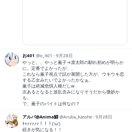
お401
o_401
9月28日
やっと、、やっと薫子→凛太郎の馴れ初めが明らか
に。定番でよかったが、、
これなら薫子視点で話が展開した方が、ウキウキ恋
する乙女みたいでよかったかなぁ。
薫子は絶滅危惧人種だしw
次あるとなると波乱含みになりそうだから微妙か
も。
で、薫子のバイトは何なの？
アルバ@Anima鯖
Aruba_Kasshe
9月28日
ｷｬｧｧｧｧｧ！！！('ω')
続きが気になる！！