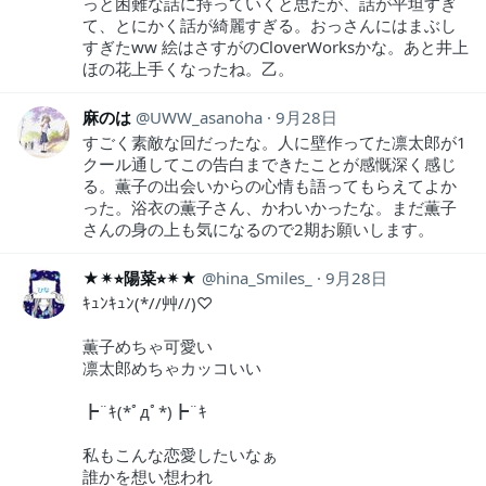
っと困難な話に持っていくと思たが、話が平坦すぎ
て、とにかく話が綺麗すぎる。おっさんにはまぶし
すぎたww 絵はさすがのCloverWorksかな。あと井上
ほの花上手くなったね。乙。
麻のは
UWW_asanoha
9月28日
すごく素敵な回だったな。人に壁作ってた凛太郎が1
クール通してこの告白まできたことが感慨深く感じ
る。薫子の出会いからの心情も語ってもらえてよか
った。浴衣の薫子さん、かわいかったな。まだ薫子
さんの身の上も気になるので2期お願いします。
★✴︎⭐︎陽菜⭐︎✴︎★
hina_Smiles_
9月28日
ｷｭﾝｷｭﾝ(*//艸//)♡
薫子めちゃ可愛い
凛太郎めちゃカッコいい
┣¨ｷ(*ﾟдﾟ*)┣¨ｷ
私もこんな恋愛したいなぁ
誰かを想い想われ