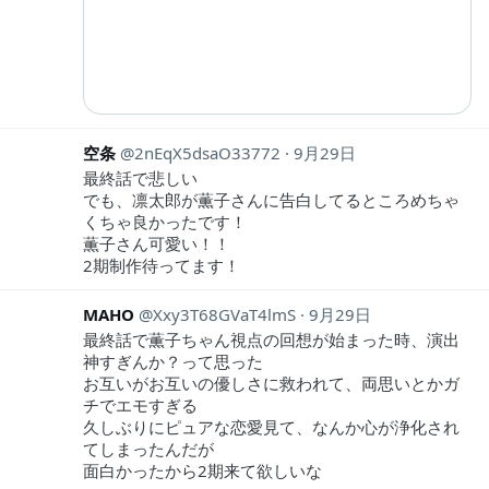
空条
2nEqX5dsaO33772
9月29日
最終話で悲しい
でも、凛太郎が薫子さんに告白してるところめちゃ
くちゃ良かったです！
薫子さん可愛い！！
2期制作待ってます！
MAHO
Xxy3T68GVaT4lmS
9月29日
最終話で薫子ちゃん視点の回想が始まった時、演出
神すぎんか？って思った
お互いがお互いの優しさに救われて、両思いとかガ
チでエモすぎる
久しぶりにピュアな恋愛見て、なんか心が浄化され
てしまったんだが
面白かったから2期来て欲しいな