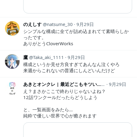
のえしす
natsume_30
9月29日
シンプルな構成に全てが詰め込まれてて素晴らしか
ったです。
ありがとうCloverWorks
鷹
Taka_aki_1111
9月29日
構成というか見せ方良すぎてあんなん泣くやろ
来週からこれないの普通にしんどいんだけど
あきとオンクレ | 最近どこもキツい…
akiandonkure
9月29日
え？まさかここで終わりじゃないよね？
12話ワンクールだったらどうしよう
と、一覧画面をみたら…
純粋で優しい世界で心が癒されます