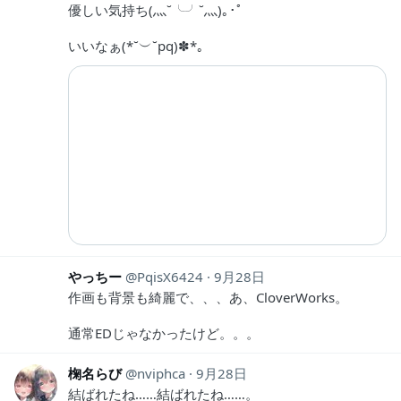
優しい気持ち(灬˘╰╯˘灬)｡･ﾟ
いいなぁ(*˘︶˘pq)✽*｡
やっちー
PqisX6424
9月28日
作画も背景も綺麗で、、、あ、CloverWorks。
通常EDじゃなかったけど。。。
椈名らび
nviphca
9月28日
結ばれたね……結ばれたね……。