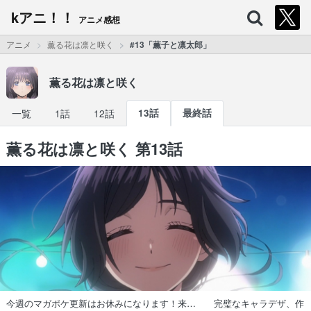
kアニ！！
アニメ感想
アニメ
薫る花は凛と咲く
#13「薫子と凛太郎」
薫る花は凛と咲く
一覧
1話
12話
13話
最終話
薫る花は凛と咲く 第13話
今週のマガポケ更新はお休みになります！来… 完璧なキャラデザ、作