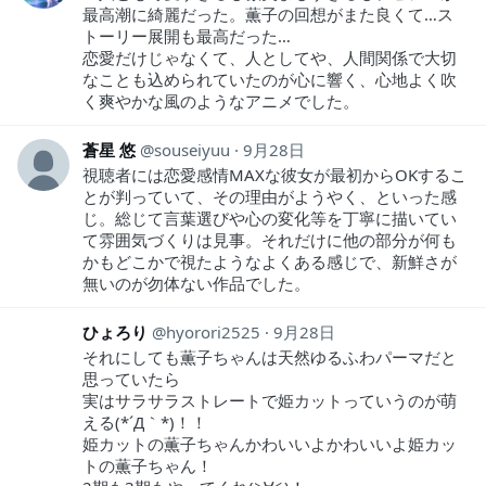
最高潮に綺麗だった。薫子の回想がまた良くて…ス
トーリー展開も最高だった…
恋愛だけじゃなくて、人としてや、人間関係で大切
なことも込められていたのが心に響く、心地よく吹
く爽やかな風のようなアニメでした。
蒼星 悠
souseiyuu
9月28日
視聴者には恋愛感情MAXな彼女が最初からOKするこ
とが判っていて、その理由がようやく、といった感
じ。総じて言葉選びや心の変化等を丁寧に描いてい
て雰囲気づくりは見事。それだけに他の部分が何も
かもどこかで視たようなよくある感じで、新鮮さが
無いのが勿体ない作品でした。
ひょろり
hyorori2525
9月28日
それにしても薫子ちゃんは天然ゆるふわパーマだと
思っていたら
実はサラサラストレートで姫カットっていうのが萌
える(*´Д｀*)！！
姫カットの薫子ちゃんかわいいよかわいいよ姫カッ
トの薫子ちゃん！