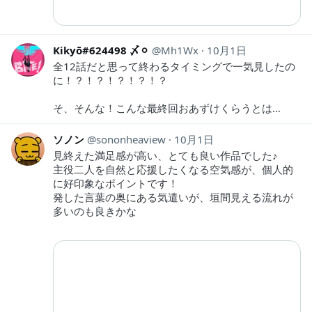
Kℹ︎kyō#624498 〆⚪︎
Mh1Wx
10月1日
全12話だと思って終わるタイミングで一気見したの
に！？！？！？！？！？
そ、そんな！こんな最終回おあずけくらうとは…
ソノン
sononheaview
10月1日
見終えた満足感が高い、とても良い作品でした♪
主役二人を自然と応援したくなる空気感が、個人的
に好印象なポイントです！
発した言葉の奥にある気遣いが、垣間見える流れが
多いのも良きかな