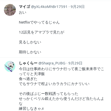
マイゴ
yXL4koMhBr17591
9月29日
おい
Netflixでやってるじゃん
12話見をアマプラで見たが
見るしかない
期待しかない
しゃくらー
Shaqra_PUBG
9月29日
今日は仕事終わりにサウナ行って夜ご飯来来亭でこ
ってりと天津飯
食べ過ぎた
でもサウナで程よいカラカラにカナリいい
その後ぱぶじー数戦誘ってもらった
せっかくベリル鍛えたから使うんだけど当たらんよ
な
練習しなきゃ♬