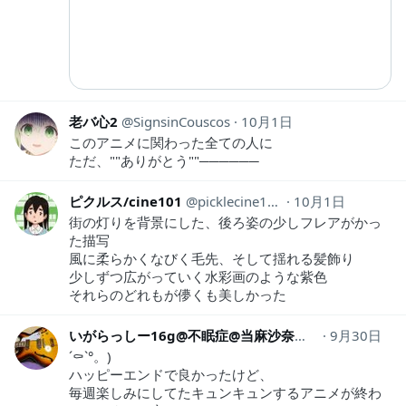
老バ心2
SignsinCouscos
10月1日
このアニメに関わった全ての人に
ただ、""ありがとう""​──────
ピクルス/cine101
picklecine101
10月1日
街の灯りを背景にした、後ろ姿の少しフレアがかっ
た描写
風に柔らかくなびく毛先、そして揺れる髪飾り
少しずつ広がっていく水彩画のような紫色
それらのどれもが儚くも美しかった
いがらっしー16g@不眠症@当麻沙奈恵
neconoco16
9月30日
´⚰︎`°。)
ハッピーエンドで良かったけど、
毎週楽しみにしてたキュンキュンするアニメが終わ