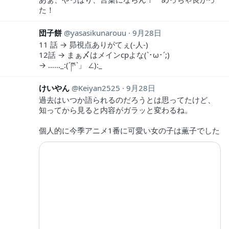
た！
団子餅
yasasikunarouu
9月28日
11 話 → 昴視点ありがてぇ(-人-)
12話 → まぁ〆はメインcpよな(`･ω･´;)
→ ……_:(´ཫ`」 ∠):_
けいやん
Keiyan2525
9月28日
過去はいつか語られるのだろうとは思ってたけど、
知ってから見ると内容がガラッと変わるね。
個人的に今季アニメ1番に可愛い女の子は薫子でした