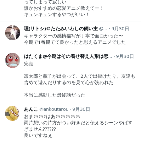
ってしまって寂しい
誰かおすすめの恋愛アニメ教えてー！
キュンキュンするやつがいい！
理(サトシ)＠たたみいわしの飼い主
Tatami_iwashi_
9月30日
キャラクターの感情描写が丁寧で面白かった〜
今期で1番観てて良かったと思えるアニメでした
はたくま@今期はその着せ替え人形は恋をする
9月30日
hata
完走
凛太郎と薫子が出会って、2人で出掛けたり、友達も
含めて遊んだりするのを見て心が洗われた
本当に感動した最終話だった
あんこ
ankoutarou
9月30日
おまｯｯｯｯｯはあｯｯｯｯｯｯｯｯｯｯ
両片想いの片方がつい好きだと伝えるシーンやばす
ぎません??????
良いですねぇ