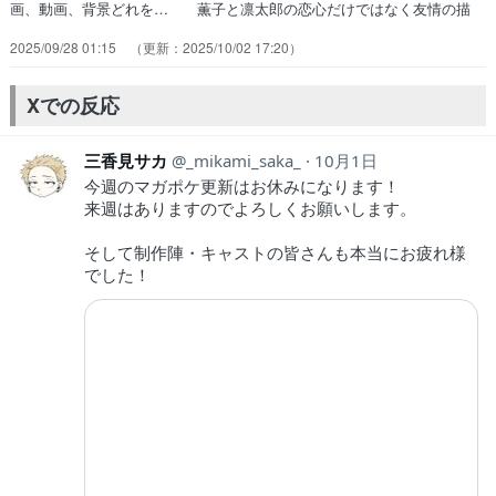
画、動画、背景どれを… 薫子と凛太郎の恋心だけではなく友情の描
き… マジで本当に心ゆさぶられたアニメ。ただの… 全12話だと思
2025/09/28 01:15
2025/10/02 17:20
って終わるタイミングで一気… 見終えた満足感が高い、とても良い作
品でし… このアニメに関わった全ての人にただ、""… 街の灯りを
背景にした、後ろ姿の少しフレア… 1話で感じた疑問を見事に回収し
Xでの反応
た最終話正… ハッピーエンドで良かったけど、毎週楽しみ…
三香見サカ
_mikami_saka_
10月1日
今週のマガポケ更新はお休みになります！
来週はありますのでよろしくお願いします。
そして制作陣・キャストの皆さんも本当にお疲れ様
でした！