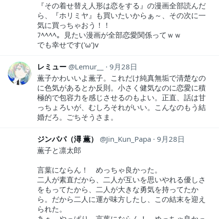
『その着せ替え人形は恋をする』の漫画全部読んだ
ら、『ホリミヤ』も買いたいからぁ～、その次に一
気に買っちゃおう！！
ﾌﾍﾍﾍﾍ。見たい漫画が全部恋愛関係ってｗｗ
でも幸せです('ω')v
レミュー
Lemur__
9月28日
薫子かわいいよ薫子。これだけ純真無垢で清楚なの
に色気があるとか反則。小さく健気なのに恋愛に積
極的で包容力を感じさせるのもよい。正直、話は甘
っちょろいが、むしろそれがいい。こんなのもう結
婚だろ。ごちそうさま。
ジンパパ（潯 薫）
Jin_Kun_Papa
9月28日
薫子と凛太郎
言葉にならん！ めっちゃ良かった。
二人が素直だから、二人が互いを思いやれる優しさ
をもってたから、二人が大きな勇気を持ってたか
ら。だから二人に運が味方したし、この結末を迎え
られた。
あぁ、やっぱり、言葉にならん！ めっちゃ良かっ