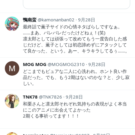
鴨南蛮
kamonanban02
9月28日
最終話で薫子サイドの心情ネタばらしですなぁ。
……まあ、バレバレだったけどねぇ！(笑)
凛太郎としては頑張って改めてもう一度告白した感
じだけど、薫子としては初恋諦めずにアタックして
て良かった、という。あー、キラキラしてるぅ……。
MOG MOG
MOGMOG2310
9月28日
どこまでもピュアな二人に心洗われ。ホント良い作
品だった。でも、もう2期はないのかな？と、少し寂
しい。
TNK78
TNK7826
9月28日
和栗さんと凛太郎それぞれ気持ちの表現がよく本当
にこのアニメに出会えてよかった
2期くる事祈ってます！！！