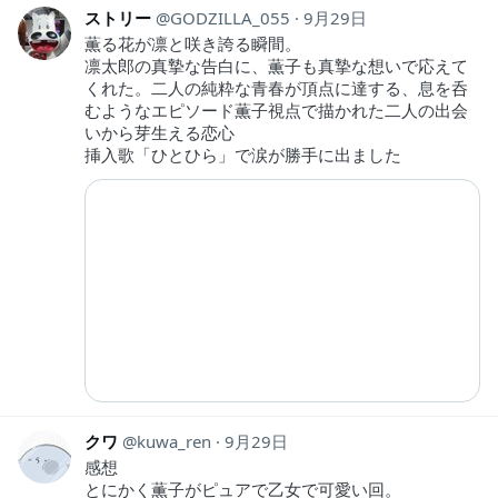
ストリー
GODZILLA_055
9月29日
薫る花が凛と咲き誇る瞬間。
凛太郎の真摯な告白に、薫子も真摯な想いで応えて
くれた。二人の純粋な青春が頂点に達する、息を呑
むようなエピソード薫子視点で描かれた二人の出会
いから芽生える恋心
挿入歌「ひとひら」で涙が勝手に出ました
クワ
kuwa_ren
9月29日
感想
とにかく薫子がピュアで乙女で可愛い回。