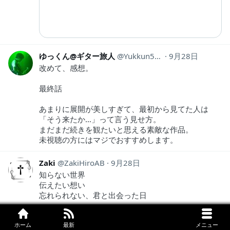
ゆっくん@ギター旅人
Yukkun5150
9月28日
改めて、感想。
最終話
あまりに展開が美しすぎて、最初から見てた人は
「そう来たか…」って言う見せ方。
まだまだ続きを観たいと思える素敵な作品。
未視聴の方にはマジでおすすめします。
Zaki
ZakiHiroAB
9月28日
知らない世界
伝えたい想い
忘れられない、君と出会った日
窓の向こう側
ホーム
最新
メニュー
温かい雰囲気