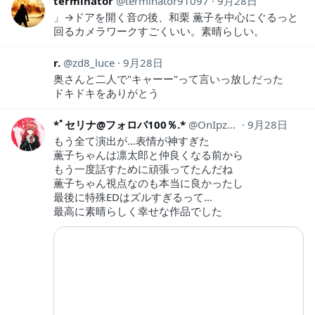
terminator
terminator91097
9月28日
」→ドアを開く音の後、和栗 薫子を中心にぐるっと
回るカメラワークすごくいい。素晴らしい。
r.
zd8_luce
9月28日
奥さんと二人で"キャーー"って言いっ放しだった
ドキドキをありがとう
*ﾟセリナ@フォロバ100％.*
OnIpzEYWGRovbEw
9月28日
もう全て演出が…表情が神すぎた
薫子ちゃんは凛太郎と仲良くなる前から
もう一度話すために頑張ってたんだね
薫子ちゃん視点なのも本当に良かったし
最後に特殊EDはズルすぎるって…
最高に素晴らしく幸せな作品でした