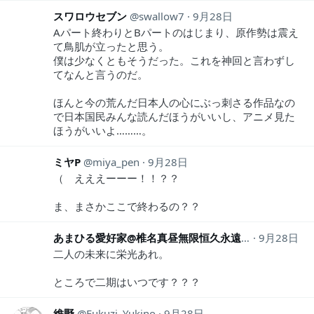
スワロウセブン
swallow7
9月28日
Aパート終わりとBパートのはじまり、原作勢は震え
て鳥肌が立ったと思う。
僕は少なくともそうだった。これを神回と言わずし
てなんと言うのだ。
ほんと今の荒んだ日本人の心にぶっ刺さる作品なの
で日本国民みんな読んだほうがいいし、アニメ見た
ほうがいいよ………。
ミヤP
miya_pen
9月28日
（ えええーーー！！？？
ま、まさかここで終わるの？？
あまひる愛好家@椎名真昼無限恒久永遠推し
9月28日
Proud_
二人の未来に栄光あれ。
ところで二期はいつです？？？
維野
Fukuzi_Yukino
9月28日