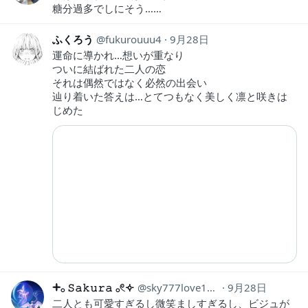
糖分過多でしにそう……
ふくろう
fukurouuu4
9月28日
運命に導かれ…想いが重なり
ついに結ばれた二人の恋
それは偶然ではなく必然の出会い
辿り着いた答えは…とてつもなく美しく凛と咲きは
じめた
𓇬𓂂 𝚂𝚊𝚔𝚞𝚛𝚊 𓂂𓏲𐄢
sky777love1111s
9月28日
二人とも可愛すぎるし微笑ましすぎるし、ビジュが