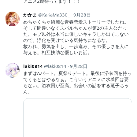
アニメ2期待ってます！！！
かかま
KaKaMa330_
9月28日
めちゃくちゃ綺麗な青春恋愛ストーリーでしたね。
そして間違いなくスバルちゃんが第2の主人公だっ
た。モブ以外は本当に優しいキャラしか出てこない
ので、浄化を受けている気持ちになるな。
救われ、勇気を出し、一歩進み、その優しさを人に
与える。相互扶助な優しいお話。
laki0814
laki0814
9月28日
まずはAパート。夏祭りデート。最後に浴衣回を持っ
てくるとはやるなぁ。こういうアニメに水着回は要
らない。浴衣回が至高。出会いの話をする薫子ちゃ
ん。