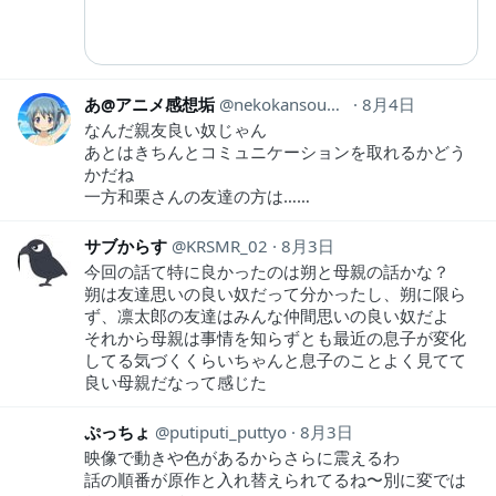
あ@アニメ感想垢
nekokansouyox
8月4日
なんだ親友良い奴じゃん
あとはきちんとコミュニケーションを取れるかどう
かだね
一方和栗さんの友達の方は……
サブからす
KRSMR_02
8月3日
今回の話て特に良かったのは朔と母親の話かな？
朔は友達思いの良い奴だって分かったし、朔に限ら
ず、凛太郎の友達はみんな仲間思いの良い奴だよ
それから母親は事情を知らずとも最近の息子が変化
してる気づくくらいちゃんと息子のことよく見てて
良い母親だなって感じた
ぷっちょ
putiputi_puttyo
8月3日
映像で動きや色があるからさらに震えるわ
話の順番が原作と入れ替えられてるね〜別に変では