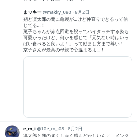
まッキー
makky_080
8月2日
朔と凛太郎の間に亀裂が…けど仲直りできるって信
じてる…！
薫子ちゃんが赤点回避を祝ってハイタッチする姿も
可愛かったけど、何かを感じて「元気ない時はいっ
ぱい食べると良いよ！」って励まし方まで尊い！
京子さんが最高の母親で心温まるよ…！
e_m_i
10e_m_i08
8月2日
凛太郎と朔のぎくしゃく感もどかしいんよ。メンタ