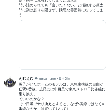
朔・絢斗に見られてしまった凛太郎
問い詰められても『言いたくない』と拒絶する凛太
郎に朔は怒りを隠せず、険悪な雰囲気になってしま
う
えむえむ
minamune
8月2日
薫子がいたホームのモデルは、東急東横線の自由が
丘駅6番線。広尾には中目黒で東京メトロ日比谷線に
乗り換え。
でいいのかな？
（中目黒で乗り換えとすると、なぜ5番線ではなく6
番線なのか、は置いておいて）