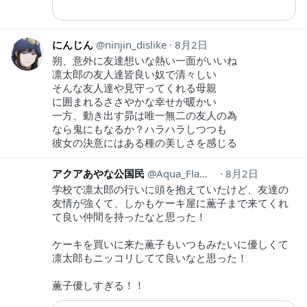
にんじん
ninjin_dislike
8月2日
朔、意外に友達想いな熱い一面がいいね
凛太郎の友人達皆良い奴で清々しい
そんな友人達や見守ってくれる母親
に囲まれるささやかな幸せが暖かい
一方、動き出す昴は唯一無二の友人の為
なら鬼にもなるか？ハラハラしつつも
彼女の決意にはある種の美しさを感じる
アクアあやな公国民
Aqua_Flamme
8月2日
学校で凛太郎の行いに頭を抱えていたけど、友達の
友情が強くて、しかもケーキ屋に薫子まで来てくれ
て良い仲間を持ったなと思った！
ケーキを買いに来た薫子もいつもみたいに優しくて
凛太郎もニッコリしてて良いなと思った！
薫子優しすぎる！！