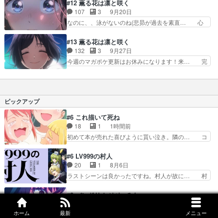
ッつおおおおおおおお～い！こらこらこ… 凛太郎
#12 薫る花は凛と咲く
かっけえ。依田くんも保… ファミレス勉強会とボ
の心のこもった素敵なプレゼント薫子… 最初は家
107
3
9月20日
ーリング。朔は賢いけ… ありがとうございます！
がケーキ屋さんな事すら友達に言え… 薫子ちゃん
なのに、、泳がないのね(悲昴が過去を素直… 心
塚田先生も依田くん…
のために一生懸命ケーキ作る凛太… 凛太郎は薫子
臓止まるかと思った…！！！まじで今期1… ↓の
の誕生日にケーキ作ってあげて… 「ぬくもりのひ
前辺りからの展開におひさまは皆を等し… まさか
#13 薫る花は凛と咲く
とくち」とても良い話しで目… 30分全てがハイ
凛太郎の方から...とは予想してな… 11話→薫子ち
132
3
9月27日
ライト過ぎて口角が天井に… 今までもそうだった
ゃんの誕生日プレゼントで悩… 昴ぅぅぅ
今週のマガポケ更新はお休みになります！来… 完
けど、メインの二人だけ…
ぅ｡⁠:ﾟ⁠(⁠;⁠´⁠∩⁠`⁠… 昴のためにドーナツ買って上げてた
璧なキャラデザ、作画、動画、背景どれを… 薫子
夏沢かっ… 絶対にスタッフに昴好きがいると思う
と凛太郎の恋心だけではなく友情の描き… マジで
位にヒ… 25話だよね？！？！？てか、薫子さん
本当に心ゆさぶられたアニメ。ただの… 全12話
可愛… 昴ちゃんにとって、凛太郎くん達との出会
だと思って終わるタイミングで一気… 見終えた満
ピックアップ
い…
足感が高い、とても良い作品でし… このアニメに
関わった全ての人にただ、""… 街の灯りを背景に
#6 これ描いて死ね
した、後ろ姿の少しフレア… 1話で感じた疑問を
18
1
1時間前
見事に回収した最終話正… ハッピーエンドで良か
初めて本が売れた喜びように貰い泣き。隣の… コ
ったけど、毎週楽しみ…
ミティア開幕前でひちしきり受ける^^先…
「SEDESUのコミPo!日記」#496… 情熱の結晶が
#6 LV999の村人
受け入れられる時。望外の喜び… てっしーの過去
20
1
8月6日
が入るからより一層感動する… てっしーの過去が
ラストシーンは良かったですね。村人が故に… 村
入るからより一層感動する… てっしーの過去が入
人のレベル上げは鬼モードフィンガーシリ… アリ
るからより一層感動する… いよいよコミティアだ
スと10年後に結婚の約束をした鏡ずっ… カジノ
#8 バンドリ！ ゆめ∞みた
ね。今回も無事泣かさ… 第1話ではコミティアで
スタッフ募集するも集まらない更に追… 王命でク
23
2
8月6日
漫画を買って人生が… 売れるかどうかが天国と地
ルルの監視をすることになったデビ… 最強の村
ホーム
最新
メニュー
ギスドリ始まりましたーーー！！！！ユノ、… 都
獄を分けるみんな…