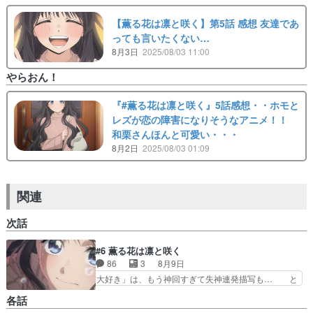
【薫る花は凛と咲く】第5話 感想 友達であ
っても言いたくない…
8月3日
2025/08/03 11:00
やらおん！
『#薫る花は凛と咲く』5話感想・・ホモと
レズが恋の障害になりそうなアニメ！！
和栗さんほんと可愛い・・・
8月2日
2025/08/03 01:09
関連
次話
#6 薫る花は凛と咲く
86
3
8月9日
大好き」は、もう神回すぎて失神連発描写も… と
りあえず一言だけ！いいよねჱ̒˶ｰ̀֊… マジで優しい
各話
綺麗な世界…薫子も昴も、凛太… 素晴らしすぎて