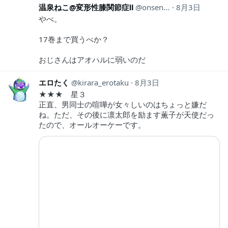
温泉ねこ@変形性膝関節症Ⅱ
onsenneko0131
8月3日
やべ。
17巻まで買うべか？
おじさんはアオハルに弱いのだ
エロたく
kirara_erotaku
8月3日
★★★ 星３
正直、男同士の喧嘩が女々しいのはちょっと嫌だ
ね。ただ、その後に凛太郎を励ます薫子が天使だっ
たので、オールオーケーです。