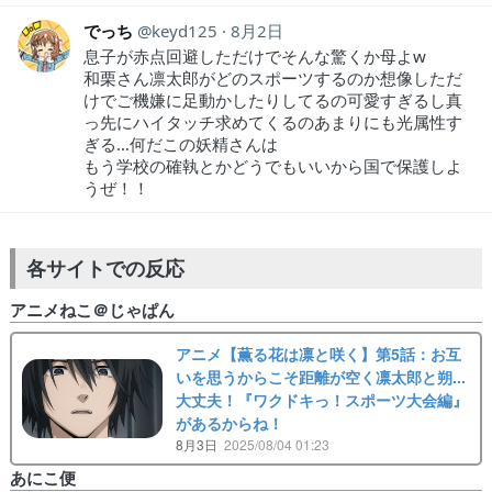
でっち
keyd125
8月2日
息子が赤点回避しただけでそんな驚くか母よw
和栗さん凛太郎がどのスポーツするのか想像しただ
けでご機嫌に足動かしたりしてるの可愛すぎるし真
っ先にハイタッチ求めてくるのあまりにも光属性す
ぎる…何だこの妖精さんは
もう学校の確執とかどうでもいいから国で保護しよ
うぜ！！
各サイトでの反応
アニメねこ＠じゃぱん
アニメ【薫る花は凛と咲く】第5話：お互
いを思うからこそ距離が空く凛太郎と朔...
大丈夫！『ワクドキっ！スポーツ大会編』
があるからね！
8月3日
2025/08/04 01:23
あにこ便