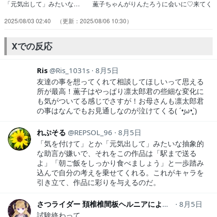
「元気出して」みたいな… 薫子ちゃんがりんたろうに会いに♡来てく
れ… 薫子ちゃんに会うことでモヤモヤが晴れる凛… AT-Xでのご
2025/08/03 02:40
2025/08/06 10:30
視聴ありがとうございました… マンガを読んで二次創作を書いて夜
に、小説… なんだ親友良い奴じゃんあとはきちんとコミ… 今回の
話て特に良かったのは朔と母親の話か… 映像で動きや色があるからさ
Xでの反応
らに震えるわ話… 相変わらず薫子は見てるだけで心が浄化され…
Ris
Ris_1031s
8月5日
友達の事を想ってくれて相談してほしいって思える
所が最高！薫子はやっぱり凛太郎君の些細な変化に
も気がついてる感じでさすが！お母さんも凛太郎君
の事はなんでもお見通しなのが泣けてくる( ´•̥ω•̥`)
れぷそる
REPSOL_96
8月5日
「気を付けて」とか「元気出して」みたいな抽象的
な助言が嫌いで、それをこの作品は「駅まで送る
よ」「朝ご飯をしっかり食べましょう」と一歩踏み
込んで自分の考えを乗せてくれる。これがキャラを
引き立て、作品に彩りを与えるのだ。
さつライダー 頚椎椎間板ヘルニアにより 低浮上中
8月5日
sa
試験終わって、