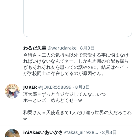
わるだ久美
warudarake
8月3日
今時さ～二人の気持ち以外で恋愛する事に悩まなけ
ればいけないなんてネー。しかも周囲の心配も揺ら
ぎもそれぞれ友を思っての話やのに。結局はヘイト
が学校同士に存在してるのが原因やん。
JOKER
JOKER558899
8月3日
凛太郎＝ずっとウジウジしてんなこいつ
ホモとレズ＝めんどくせーw
和栗さん＝天使過ぎて1人だけ違う世界の人だろこれ
w
iAiAkasいあいかさ
akas_ai19281118
8月3日