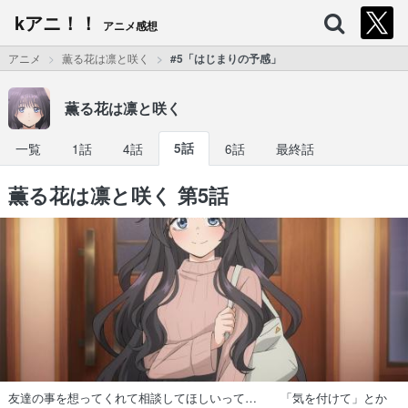
kアニ！！
アニメ感想
アニメ
薫る花は凛と咲く
#5「はじまりの予感」
薫る花は凛と咲く
一覧
1話
4話
5話
6話
最終話
薫る花は凛と咲く 第5話
友達の事を想ってくれて相談してほしいって… 「気を付けて」とか