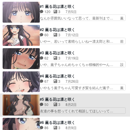
見終わった後鳥肌立ったわ。… 昴は嫌なやつだと
#1 薫る花は凛と咲く
思ってたけど、自分のこと… はぁぁああ、今週も
120
3
7月5日
浄化された…薫子ちゃん… 和栗薫子が個人的に好
きなシーン昴が「紬く… 薫子と昴の関係いいな今
なんか雰囲気いいなって思って、最新刊まで… 薫
回も優しい気持ちに… 登場人物全員いい人で癒さ
子ちゃん普通に惚れるんやがぁ可愛いのに… もう
れる。保科さん自… う～ん、丁寧ではあるけど長
キュンキュンしてたまらん！と良い年し… 土曜ク
#2 薫る花は凛と咲く
い。そしてやは…
ローバーワークス三本目の矢、明日ち… ・薫子ち
60
3
7月12日
ゃん、うん可愛すぎ優勝・凛太郎や… コレは当た
いやー、若いって素晴らしいねー凛太郎と和… 前
りアニメや！１話見てピピーンと… 久々にドキが
時代的など底辺バカ校と悪童共の日常見て… 主人
ムネムネする作品に出会いまし… 原作(ほんの少
公ヒロイン共に不快感が無い主人公、自… 〈最近
#3 薫る花は凛と咲く
し)既読非常に古典的､まぁ… 和栗さんのもぐもぐ
買った漫画紹介コーナー〉明日ぐらい… 今、アニ
62
3
7月19日
顔すごい良かったOPは… 正統派ラブロマンス物
メで以前から気になっていたを第２… 人格者のヤ
いや、薫子ちゃんめちゃくちゃ積極的や〜ん… 設
って感じかな。ちょっ…
ンキーもおしとやかで慎ましい女… くあぁぁあ
定的には底辺校らしいけど授業内容も普通… 凛太
あ、浄化されるううううぅぅ！！… AT-Xでのご
郎が底辺高の中でも頭が悪いのが意外な… もえき
#4 薫る花は凛と咲く
視聴ありがとうございました… 全アニメで1番可
ゅんすぎるーーーーーッッッ！！！！… お嬢様高
67
3
7月26日
愛い生き物なんじゃないか… 作画もキレイで話の
校と不良高校の2人の恋愛、初々し… 毎週土曜日
いやもう薫子ちゃん可愛すぎ髪を結んだ薫子… 薫
盛り上がりもあり和栗さ…
が楽しみになってきたよー！みん… ご視聴ありが
子ちゃん可愛すぎだし、胸がきゅんとする… 最後
とうございましたをつけてたく… はあぁぁぁああ
の夏沢君の「凛太郎、これは何？」はス… 二人の
#5 薫る花は凛と咲く
ぁ、今週も浄化された…薫子… 薫子が凛太郎に向
初々しさが眩しい。。。ˇωˇ…:.… 薫子さんがロン
50
3
8月2日
けていた警戒度ゼロの笑顔… なんかヤバげなレズ
グスカートなのがらしくて最… そして二人が順調
友達の事を想ってくれて相談してほしいって…
キャラきた。他キャラ同…
そうな時程、周りの妨害が… 女の子の友達の子凄
「気を付けて」とか「元気出して」みたいな… 薫
いいい子じゃん本気で親… 薫子との関係が深まる
子ちゃんがりんたろうに会いに♡来てくれ… 薫子
#6 薫る花は凛と咲く
たびに障害に見舞われ… 今後の展開、大丈夫か
ちゃんに会うことでモヤモヤが晴れる凛… AT-X
86
3
8月9日
な？あと、千鳥の祝福… 前半は薫子と凛太郎の勉