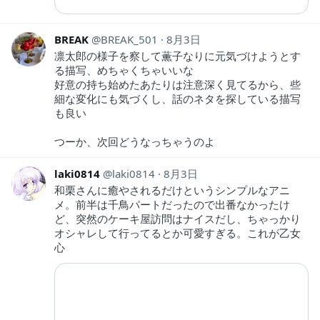
BREAK
BREAK_501
8月3日
凛太郎の様子を察して薫子なりに元気づけようとす
る描写、めちゃくちゃいいな
好意の持ち始めたあたりは注意深く見てるから、些
細な変化にも気づくし、話のネタを探している描写
も良い
つーか、次回どうなっちゃうのよ
laki0814
laki0814
8月3日
和栗さんに癒やされるだけというシンプルなアニ
メ。前半は千鳥パートだったので出番なかったけ
ど、突然のケーキ屋訪問はナイスだし、ちゃっかり
オシャレして行ってるとか可愛すぎる。これが乙女
心