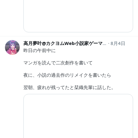
高月夢叶@カクヨムWeb小説家ゲーマー
8月4日
takatuki46
昨日の午前中に
マンガを読んで二次創作を書いて
夜に、小説の過去作のリメイクを書いたら
翌朝、疲れが残ってたと栞織先輩に話した。