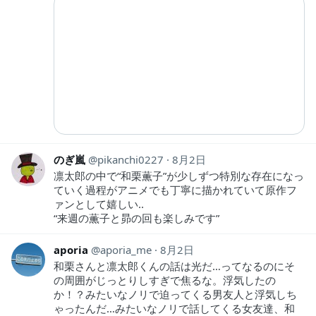
のぎ嵐
pikanchi0227
8月2日
凛太郎の中で“和栗薫子”が少しずつ特別な存在になっ
ていく過程がアニメでも丁寧に描かれていて原作フ
ァンとして嬉しい‥
“来週の薫子と昴の回も楽しみです”
aporia
aporia_me
8月2日
和栗さんと凛太郎くんの話は光だ…ってなるのにそ
の周囲がじっとりしすぎで焦るな。浮気したの
か！？みたいなノリで迫ってくる男友人と浮気しち
ゃったんだ…みたいなノリで話してくる女友達、和