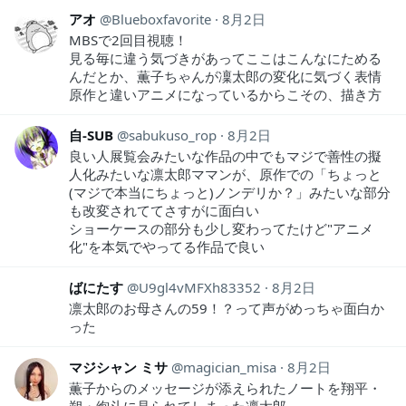
アオ
Blueboxfavorite
8月2日
MBSで2回目視聴！
見る毎に違う気づきがあってここはこんなにためる
んだとか、薫子ちゃんが凜太郎の変化に気づく表情
原作と違いアニメになっているからこその、描き方
自-SUB
sabukuso_rop
8月2日
良い人展覧会みたいな作品の中でもマジで善性の擬
人化みたいな凛太郎ママンが、原作での「ちょっと
(マジで本当にちょっと)ノンデリか？」みたいな部分
も改変されててさすがに面白い
ショーケースの部分も少し変わってたけど"アニメ
化"を本気でやってる作品で良い
ばにたす
U9gl4vMFXh83352
8月2日
凛太郎のお母さんの59！？って声がめっちゃ面白か
った
マジシャン ミサ
magician_misa
8月2日
薫子からのメッセージが添えられたノートを翔平・