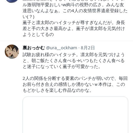
ル激弱翔平愛おしいw絢斗の視野の広さ。みんな友
達思いなんよなぁ。この4人の友情世界遺産登録した
い(？)
薫子と凛太郎のハイタッチが尊すぎなんだが。身長
差と手の大きさ最高かよ。薫子が凛太郎を元気付け
ようとしてるの
裏おっかむ
ura__ockham
8月2日
試験お疲れ様のハイタッチ。凛太郎を元気づけよう
と、朝ご飯たくさん食べる→いつもたくさん食べる
と迷子になっていく薫子が可愛かった。
2人の関係を分断する要素のパンチが弱いので、毎回
お前ら付き合えの感情しか湧かないｗ本作は、この
もどかしさを楽しむ作品なのかな。