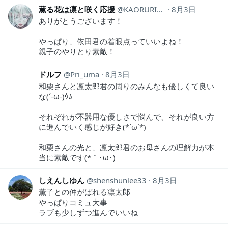
薫る花は凛と咲く応援
KAORURIN1020
8月3日
ありがとうございます！
やっぱり、依田君の着眼点っていいよね！
親子のやりとり素敵！
ドルフ
Pri_uma
8月3日
和栗さんと凛太郎君の周りのみんなも優しくて良い
な(´-ω-)ｳﾑ
それぞれが不器用な優しさで悩んで、それが良い方
に進んでいく感じが好き(*´ω`*)
和栗さんの光と、凛太郎君のお母さんの理解力が本
当に素敵です(*｀･ω･)ゞ
しえんしゆん
shenshunlee33
8月3日
薫子との仲がばれる凛太郎
やっぱりコミュ大事
ラブも少しずつ進んでいいね