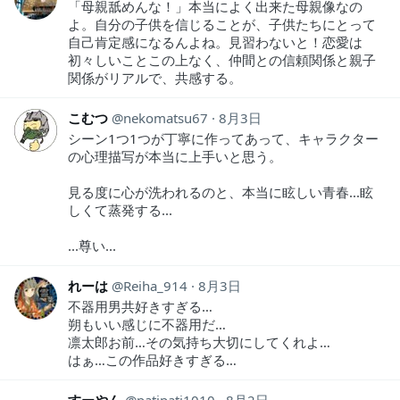
「母親舐めんな！」本当によく出来た母親像なの
よ。自分の子供を信じることが、子供たちにとって
自己肯定感になるんよね。見習わないと！恋愛は
初々しいことこの上なく、仲間との信頼関係と親子
関係がリアルで、共感する。
こむつ
nekomatsu67
8月3日
シーン1つ1つが丁寧に作ってあって、キャラクター
の心理描写が本当に上手いと思う。
見る度に心が洗われるのと、本当に眩しい青春...眩
しくて蒸発する...
...尊い...
れーは
Reiha_914
8月3日
不器用男共好きすぎる…
朔もいい感じに不器用だ…
凛太郎お前…その気持ち大切にしてくれよ…
はぁ…この作品好きすぎる…