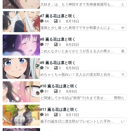
でのご視聴ありがとうございました… マンガを読
大好き」は、もう神回すぎて失神連発描写も… と
強会照れながら勉強…
んで二次創作を書いて夜に、小説… なんだ親友良
りあえず一言だけ！いいよねჱ̒˶ｰ̀֊… マジで優しい
い奴じゃんあとはきちんとコミ… 今回の話て特に
綺麗な世界…薫子も昴も、凛太… 素晴らしすぎて
#7 薫る花は凛と咲く
良かったのは朔と母親の話か… 映像で動きや色が
見終わった後鳥肌立ったわ。… 昴は嫌なやつだと
64
3
8月16日
あるからさらに震えるわ話… 相変わらず薫子は見
思ってたけど、自分のこと… はぁぁああ、今週も
漫画と少し違った表現でですが和栗さんによ… や
てるだけで心が浄化され…
浄化された…薫子ちゃん… 和栗薫子が個人的に好
べー凛太郎と朔カッケェ、、、なんだこの… あー
きなシーン昴が「紬く… 薫子と昴の関係いいな今
皆良い奴しか周りにいないのクソいいや… 二原少
#8 薫る花は凛と咲く
回も優しい気持ちに… 登場人物全員いい人で癒さ
しだけお手伝いしました。スタッフの… これは色
77
3
8月23日
れる。保科さん自… う～ん、丁寧ではあるけど長
んな人が虜になるわけだよ……さて… 底辺男子校
ごめんなさいとありがとうが言える人の尊さ… 表
い。そしてやは…
なのに昭和では当たり前のゲス度… めっちゃいい
情の細やかな変化を描いての心理描写がホ… 前回
写真を見ながらの先生のひと言… 個人的予想だけ
(飛ばしたので)の簡単な感想あの三人… とっても
#9 薫る花は凛と咲く
ど9話辺り号泣間違いないや… 今回も大変勉強に
素敵な 甘酸っぱい … リスク回避で
79
3
8月30日
なりました！ありがとうご… 半パートコンテと作
遠くに皆で集合より制服(桔梗… 気持ちが浄化さ
めちゃくちゃ面白い！主人公の凛太郎と自分… マ
監少しやりました。何と…
れる…アニメ1クールなのか… AT-Xでのご視聴あ
ジで周りがいい人すぎるなんだよこの幸せ… なに
りがとうございました… というかイルカショーの
この好きやん、好きやん、めっちゃ好き… めちゃ
#10 薫る花は凛と咲く
作画やばすぎだろ・… 翔平の人をよく見てるおお
くちゃいい話だなぁ個人的には神アニ… 普通にこ
61
3
9月6日
らかでまっすぐな… 本当にマジでこの作品やば過
ういう話めっちゃ弱い普通に泣く凛… 母・杏子に
と関連してか今話は"表情"で(今まで見せ… 野郎た
ぎないってなっ…
向けた凛太郎の「ありがとう」の… 何かあったら
ちだけで夏休みの予定を立てるんじゃ… 今回は先
言ってくれるだろうという朔く… うぅぅぅううう
生の言葉がささったなー。まじで学… 最初の朔く
#11 薫る花は凛と咲く
ぅぅゔゔゔぅううぅッ！｡ﾟ… 手土産忘れずきちん
んが依田くんに「教え方、下手だ… あばばばば、
89
3
9月13日
と挨拶。進んで食事の手… 凛太郎ママにつられて
思春期男子の素直な感情と悩み… 朔君ガチで天才
薫子の誕生日に凛太郎がプレゼントした手作… い
泣いたんだが…え、こ…
肌だな。千鳥でも相当頭いい… 絢斗こっわぁ、み
つも寝るのなんだかんだで8時超えちゃう… ッッ
んなで勉強会いいねぇ薫子… 朔くん実は天才なの