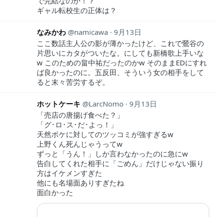
で完結なのか！？
ギャル転校生の正体は？
なみかわ
namicawa
9月13日
ここ数話主人公の影が薄かったけど、これで鶯谷の
片思いにカタがついたな。にしても新橋歌上手いな
w このための畠中祐だったのかw そのままEDにすれ
ば良かったのに。五反田、そういう女の相手をして
ると末々苦労するぞ。
ホットケーキ
LarcNomo
9月13日
「売店の唐揚げ食べた？」
「グ･ロ･ス･だ･よっ！」
天然ボケに対してのツッコミが強すぎるw
上野くん死んじゃうってw
ずっと「うん！」しか言わなかったのに急にw
告白してくれた相手に「ごめん」だけじゃない振り
方はイケメンすぎた
他にも名場面ありすぎたね
面白かった