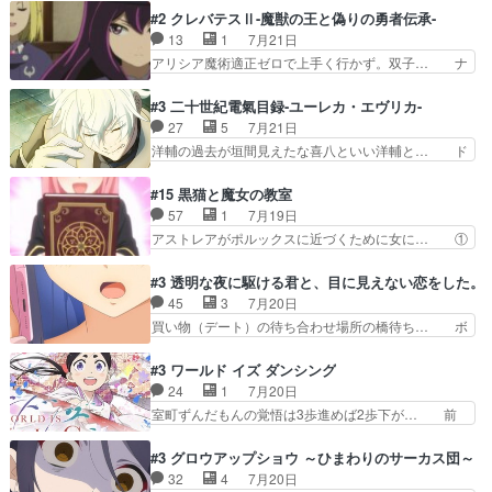
王道パターンなので無難という… 保護対象となっ
代もの猫たちの誕生と成長を見守る猫竜… 前回猫
#2 クレバテスⅡ-魔獣の王と偽りの勇者伝承-
た弐郎は鬼子母神一華の護衛… 護衛はお尻一華、
たちで熊退治をしていた中の一匹の猫… と思って
13
1
7月21日
ここは定番やっぱ物の怪の… ①敵は会話してる最
みにいったらクロバネのCV.速水… 「おじちゃん
アリシア魔術適正ゼロで上手く行かず。双子… ナ
中の同乗者を物音一つ発…
は身内に甘い」で、いきなり笑… ガチで素晴らし
イエちゃんが不憫な立場になっててめっち… 自己
すぎる……。長命種によって… 前回巣立っていっ
紹介の時台に乗ってるサラサ可愛いw学… ナイ
#3 二十世紀電氣目録-ユーレカ・エヴリカ-
た子猫たちのその後が描か… 王子の旅の始まりは
エ・シフォンリッツの出番が多くて嬉し… 石田で
27
5
7月21日
確かにそうでしたよね！… リゼロ見終わっちゃっ
こいつワルだな。なぜ大猿に変身した… 2冊目の
洋輔の過去が垣間見えたな喜八といい洋輔と… ド
てほのぼの系がいいか…
トアの書は学長の手に1話冒頭と合… アリシアと
タバタしたけど兄の遺した目録に記された… 洋輔
クレンのソルセインでの潜入生活… 元は勇者だっ
が目録に固執する理由もほぼ明らかとな… これ京
#15 黒猫と魔女の教室
たのにロリ化されて学生にされ… これはいい黒沢
アニだったのかそのわりにはそこまで… 清六兄ち
57
1
7月19日
ともよ。笑いのセンスも合う… ナイエのリアクシ
ゃんと喜八、清六と洋輔それぞれの… 化学的作用
アストレアがポルックスに近づくために女に… ①
ョンが面白い。ローメイン…
に依りて継続して…電池と称すっ… 洋輔、清六の
魔法の図鑑が買えてヘヘーンなスピカ②今… 前半
こと好きすぎだろなんか電気で… 仲間が一気に増
はアストレアの野望による性転換、後半… アスト
#3 透明な夜に駆ける君と、目に見えない恋をした。
えてみんなで物作りで一気に… 作画は最高なのに
レア君の作戦に皆巻き込まれてて草捕… アストレ
45
3
7月20日
話がつまらない。やっぱ京… 天下り式に竹のフィ
アが作った薬によって男女入れ替わ… アルトレア
買い物（デート）の待ち合わせ場所の橋待ち… ボ
ラメントが出てきたのは…
がポルックスのこと好きとは言え… アストレアが
ソボソとつぶやく。カラオケは視覚障害が… 闇夜
ポルックスちゃんに憧れて、変… TS騒動に酔っ
を照らす打ち上げ花火。人混みの中、み… どんど
#3 ワールド イズ ダンシング
払い騒動と賑やかでいいねw… 偉大な父を持つが
んキュンが増えていく展開に毎回わく… ちょこっ
24
1
7月20日
故の悩(独自のおっぱい論… 鉄板中の鉄板、性転
と書ければと風が吹き手元にあった… 』は、率直
室町ずんだもんの覚悟は3歩進めば2歩下が… 前
換と酩酊ネタの二連発(…
に言って脚本と演出が悪いと思う… 小春の目が見
回の白拍子の死といい今回の”まぐわい”… 世阿弥
えなくなったのは先天性による… 冬月の前向きさ
が主人公の漫画がアニメになったらし… 壮絶だっ
#3 グロウアップショウ ～ひまわりのサーカス団～
と、空野の億劫さがリアルだ… かけると小春、二
た…30分で2時間の映画のように… すべての表現
32
4
7月20日
人が一緒に過ごす時間が描… ヒロインの目が不自