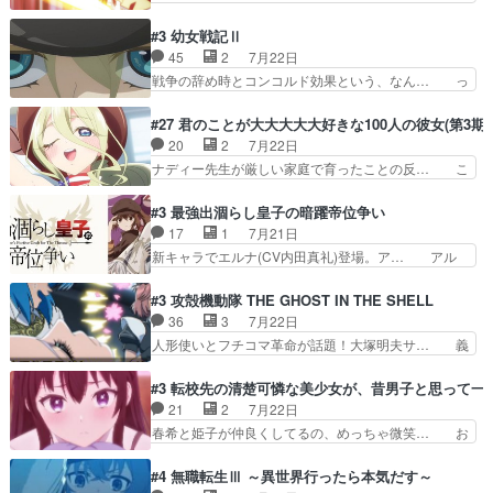
任せて先に行けと言ってから１０… ちょっと奇妙
のように実体のない敵は人間相手と違い、… ・魔
な新キャラは、次元の狭間への… 最近のアニメ界
術師学校を突如襲った魔狼はベリルとフ… 老いに
#3 幼女戦記Ⅱ
ゴリラに飽きてニワトリにス… セルリスには見守
対する恐怖ね。恐怖を感じながらミュ… 教頭が藪
45
2
7月22日
り役が居ないとアカンね自… すみませんセルリス
をつつきやがったのかただ、動機は… 今回は何と
戦争の辞め時とコンコルド効果という、なん… っ
萌えでした魔族の男の子…
言ってもフィッセルの活躍がカッ… 人型以外の相
て毎回なってますが、「コンコルド効果」… ミニ
手と戦うのはゼノ・グレイブル… アクション主体
アニメ『ようじょしぇんき2』本編に加… 」はち
#27 君のことが大大大大大好きな100人の彼女(第3期)
で中身がほとんどなかった。… 単純単調な話にな
ょっと無能過ぎんかサンプル数1やん… ターニャ
20
2
7月22日
っちゃってて、、、え？そ… 徐々にわかってくん
が思ってる方向に進まずこれでまた… 合衆国と帝
ナディー先生が厳しい家庭で育ったことの反… こ
のよなぁこれ以上動けな…
国で小競り合い中、同盟国が講和… 戦争は始める
の辺りから原作を見ていないので、ナディ… 自
より終わらせる方が難しいって… 和平交渉のため
由、アメリカ、日本人、国語教師＋新たな… ナデ
#3 最強出涸らし皇子の暗躍帝位争い
にイルドアの大佐がサラマン… 直属の部下ですら
ィー（大和撫子、やまと100Girl… 美しすぎる美
17
1
7月21日
戦争継続派か。。戦争は始… 「（あの量の差が気
しいに美しいは美しすぎてうっ… 25)BP○さん見
新キャラでエルナ(CV内田真礼)登場。ア… アル
になるッ!!!）」ジェ…
逃して26)最高の機能… 前任退職、後任の教師ナ
ノルトがエルナにいじられ絡みする回。… 今期見
ディー。後半いつも… ⑬先生が日本人と看破した
るアニメが多いｗ骸骨騎士様、只今異… 傀儡政権
#3 攻殻機動隊 THE GHOST IN THE SHELL
恋太郎正解らしい… ①次の新キャラは後任の国語
を狙っているのか、弟が皇帝になっ… エルナは
36
3
7月22日
教師…フラグを… どうしてもルー大柴が頭を横切
100%善意で絡んでくるのがやっ… アルノルトが
人形使いとフチコマ革命が話題！大塚明夫サ… 義
る新ヒロイン…
魔法特化で基礎体力は一般人以… これリアル内田
体工場のシーンと女子会での「今の人格っ… ・
家ならヤバイトドメの踏みつ… ラブコメディは突
2029年の科学文明について我々の世界… まず、
#3 転校先の清楚可憐な美少女が、昔男子と思って一
然にに求めていたのは頭の… 主人公含めどいつも
効果音がいい。私が思うに、銃撃戦が… いきなり
21
2
7月22日
こいつもカラフルなだけ… 跡継ぎ候補多すぎるw
のハラハラ感。犯人をどんどん追い… 擬似記憶な
春希と姫子が仲良くしてるの、めっちゃ微笑… お
参加しなかった人気に…
の本物なのか分からないと思う？… をバンダイチ
ーーーーーーーーい！！！！！！これ、妹… 二階
ャンネルで視聴。いやはや、ア… 1990年代の
堂さんが女性だってことみんな知らなか… 姫子さ
#4 無職転生Ⅲ ～異世界行ったら本気だす～
OVAならアリかな。ICT… 冒頭のアクションから
んと三岳さんがラストに姫子さんのお… 初めて夜