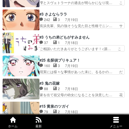
がピタリと揃った傑作本当に素… たまに現れて謎
雫とスヴェトラーナの過去が明らかになり現… こ
由だから音を大切にして…
のアドバイスをしてくれるお… 可愛いキャラデザ
のアニメは足首を休ませるという事を知ら… 愛知
からは想像できない顔芸、… 父、大舞台へ立つこ
県豊川市付近が舞台なのか～現地にも出… 前回に
#3 さよならララ
とが決まる。更に父から… 再び鬼夜叉を導く、素
引き続き、今回もおぱんつであります… キャラク
242
3
7月19日
性不明の彼の名前を知… 恵まれた身分に甘え、修
ターが可愛いのはもちろん、ストー… 皇ではなく
長浜先輩、気の強そうな見た目と性格でニン… サ
練を怠るキャラは苦…
ひまわりを蔑ろにして皇に乗り換… 傷跡なんか、
ブタイがええよね〜関西弁が凄くちゃんと… って
見せたくない自分の力量を超え… エロいところ以
なったからユリ確定！＼(^o^)／ラ… プロローグ
#3 うちの弟どもがすみません
外あまり見どころがない。1… いや～、めちゃく
的な１話、２話からの浮世離れし… 茉里のボクシ
37
1
7月18日
ちゃおもしろいね。瑞佳は… キャラデザが映える
ングにかける真摯さ格好良かっ… 今回はゲストが
ご相談いただきありがとうございます！<源… こ
のは勿論だけど脚本に歩…
２名！ワンピースの作画さん… あほって言う茉里
こまで見てきて糸ちゃんの声がキャラとす… 糸が
がかっこいいよあほララは… 唯一の理解者だった
家事を頑張り過ぎてテストの結果が酷く… 糸ちゃ
#25 名探偵プリキュア！
母親を失い、アウェーの… ３話の地味に好きポイ
んと源くん、類くんのお買い物シーン… ３話にし
160
3
7月19日
ントは、冒頭でララが… ボクシング部部員たちの
てもう普通に物語が楽しみになっち… 類くんの将
現実には様々な事情があった末に、るるかの… だ
設定を公開！辻さん…
来の夢が微笑ましいまだまだ甘え… 前髪ぱっつん
からるるかが「まどろっこしい」と称され… エク
金太郎な糸ちゃんがお母さん役… 子供達だけで生
レール編の始まり、エリザさんの回で「… 「マジ
#3 鬼の花嫁
活するようになってからの話… 最後の「かわい
ラ」と言えば同時上映の「公タロウ」… キュアエ
88
2
7月18日
い」の破壊力よ…あれは成田… 糸と4人の弟の関
クレールはやっぱりくれあだったか… エクレール
家を出て祖父母の幼女になることを決意した… 花
わり方がどう変化していく…
は誰だ編、遂に答え合わせの時だ… これで自分も
嫁を傷つけたら許さん、今回見せた氷の表… ツッ
キュアっと探偵事務所の一員で… あんなとみくる
コミどころが多すぎてある意味おもしろ… 胸が凄
#15 黄泉のツガイ
の何もない日常※もっと密着… LIMITかも知れな
くスカッっとしたずっと苦痛を伴って… 祖父母に
79
2
7月18日
い。キュアエクレール… ・解決編、完全に前4話
人の心があってよかった。それにし… 柚子が家族
村への不信感あり…しかしダンジと過ごした… ダ
で謎解きさせるスタ…
と決別する回柚子を傷つけた瑶太… 今期のアニメ
ンジが下界で偽アサを探す？聞きたいこと… ダン
で1番おもろい。鬼してほしい… 祖父母の柚子を
ホーム
最新
メニュー
ジとの思い出を振り返るユルの表情が本… それぞ