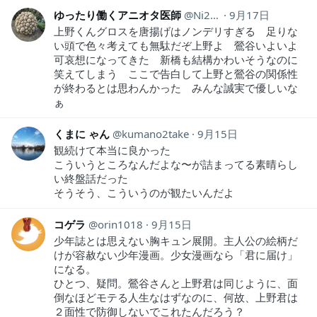
ゆったり働くアニオタ医師
Ni2Ut
9月17日
上野くんグロスを唐揚げはノンデリすぎる 足りな
い頭で色々考えても無駄だぞ上野よ 鶯谷いよいよ
可哀想になってきた 新橋も結構かわいそうなのに
笑えてしまう ここで告白して上野と鶯谷の関係性
が終わるとは思わんかった みんな誠実で優しいな
ぁ
くまに ゃん
kumano2take
9月15日
観続けて本当に良かった
こういうところなんだよな〜が詰まってる素晴らし
い終盤話だった
そうそう、こういうのが観たいんだよ
コゲラ
orin1018
9月15日
少年誌とは思えない胸キュン展開。主人公の絵柄だ
けが容赦ない少年漫画。少女漫画なら「君に届け」
になる。
ひとつ、疑問。鶯谷さんと上野君は同じように、面
倒なほどモテる人生なはずなのに、何故、上野君は
２面性で防御しないでこれたんだろう？