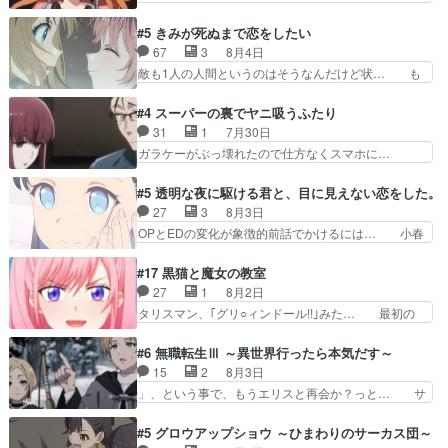
ABEMAで視聴しました。視聴に… 復讐に燃える
の作品に唯一足りないと思ってた(無くて… 見た
吸血鬼兄弟の弟ですいいキャラ… クリスタ皇女
目は気品溢れてるのに中身は…美緒ママ… テー
#5 きみが死ぬまで恋をしたい
が“萌え”なのでこの娘が皇帝… ウサギ好きそうな
マ：格ゲー大会に行くには？感想は、美… 大会を
67
3
8月4日
王女殿下がかわいい。幼馴… ついに始まった狩猟
前に格ゲー熱が高まる一方、百合の本… 東京で開
敵も1人の人間というのはそうなんだけど状… も
祭。エルナの活躍で上位…
催される格ゲー大会に参加すること… Japanに向
う着れないからってどういう意味だろうな… ミミ
けて外泊届にサインをもらっ… 長崎から大会のた
を人間に戻して欲しいでも自分達が代わ… ご視聴
#4 スーパーの裏でヤニ吸うふたり
めに東京へ!/でも観光よ… 旅の支度全部やってく
ありがとうございました見るたびに切… 誰かと思
31
1
7月30日
れる先輩、なんだかん… 第５話をｄアニメストア
ったらちゅー先輩か。しれっと相方… 第５話感
ガラケーがぶっ壊れたので仕方なくスマホに…
で視聴しました。視…
想：コ□した相手にも家族や…､戦… つらい回
佐々木さんとは同い年くらいに思ってたけど… や
だ……つらすぎる……。エスタ先輩… 今週のシー
はり出オチ感が否めず、エピソードの打率… 田山
#5 透明な夜に駆ける君と、目に見えない恋をした。
ナとミミも可愛かった2人の関係… 確かに相手に
さんが佐々木さんに沼っていく…こんな… 佐々木
27
3
8月3日
も家族や大切な人はいるけど、… 白シャツが作業
さん、腕フェチなんですね笑最近まじ… 佐々木が
OPとEDの変化が象徴的前話でかけるには… 小春
着みたいなもんなんですかね…
ガラケーからスマホに変えるって、… もうドラマ
の透明なモヤのかかった世界。どんな女… そう
版孤独のグルメファンコンテンツ… 「お腹冷えち
か、こんな風に見えてるのかぁ。かける… 完全な
#17 黒猫と魔女の教室
ゃわない？佐々木さんの優しさ… 先行で見た時よ
両片思いになりましたねぇ…OPとE… 余計な物
27
1
8月2日
り2人のやり取りに癒しを感… ABEMA版の7〜8
は描かず白く靄がかった小春ちゃん… 光も感じな
タリスマン、｢グリ○ィンドール!!｣みた… 最初の
話佐々木が実年齢以上…
い完全な盲目なんやね…おめかし… 母役に能登さ
障害ゴーレムを全員で力を合わせて倒… アリアは
んって禁じ手使ってきたー！E… 今回は小春視点
ホントスピカが大好きだよね。ツン… 一等級ポテ
#6 無職転生Ⅲ ～異世界行ったら本気だす～
も描かれていて良かった本当… 股に海豚を挟み水
ンシャルのアリアちゃん可愛くて… そういや、ア
15
2
8月3日
上バスでの会話を反芻…恋… OPEDとも無人バー
リアは能力は最上級のくせに、… とうとうアリア
」、という事で、もうエリスと再会か？っと… サ
ジョンから主人公２人…
と直接競う場がきたこれまで… 毎度ながらのスピ
ラの再登場によってルーデウスの成長が確… 人間
カの顔面芸推しのハナちゃ… クソレビュータリス
関係の清算が粛々と進められているサラ… サラと
#5 グロウアップショウ ～ひまわりのサーカス団～
マン趣味ダダ漏れで好き… 期末試験が始まろうと
の関係に対して完全に「昔の女」とし… ルーシー