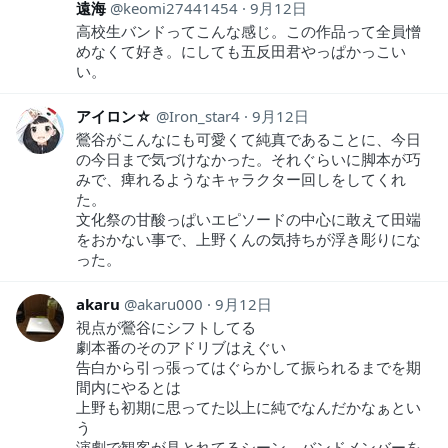
遠海
keomi27441454
9月12日
高校生バンドってこんな感じ。この作品って全員憎
めなくて好き。にしても五反田君やっぱかっこい
い。
アイロン☆
Iron_star4
9月12日
鶯谷がこんなにも可愛くて純真であることに、今日
の今日まで気づけなかった。それぐらいに脚本が巧
みで、痺れるようなキャラクター回しをしてくれ
た。
文化祭の甘酸っぱいエピソードの中心に敢えて田端
をおかない事で、上野くんの気持ちが浮き彫りにな
った。
akaru
akaru000
9月12日
視点が鶯谷にシフトしてる
劇本番のそのアドリブはえぐい
告白から引っ張ってはぐらかして振られるまでを期
間内にやるとは
上野も初期に思ってた以上に純でなんだかなぁとい
う
演劇で観客が見とれてるシーン、バンドメンバーを