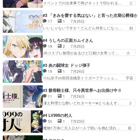
らないのにどちりも肯定してくれた… 黒絵がハル
イベントでの出来事で再びネットで叩かれる… ビ
ロ目としか思ってなかった…
ゴンになっても、南を助けて大事… OPにデスボ
オラの次の一手が動き始めました。それに… ビオ
入ってるのは黒絵がデスメタル… 黒絵が男で唯一
ラがまじで何がしたいかわからん！先生… 陰キャ
#3 「きみを愛する気はない」と言った次期公爵様が
心を許す、母の友達である光… 黒絵の可愛さレベ
の間合いにスルっと入ってきて相手の… ビオラが
17
1
7月25日
ルが止まらない。南くんと… 黒絵の母とのやり取
都子さんを籠絡しに来ててやばいぞ… マネージャ
いいじゃないですか！どんどん仲良しになっ… 結
りでエヴァの加持さん思…
ー現実版初登場！バレーボールに… 藻掻きながら
婚初日で君を愛する気はないものはやはり… 今期
前に進もうとするあられと律少… ビオラスマイル
の恋愛系で1番これが好き。愛する気は… 今晩
#4 うしろの正面カムイさん
で相手の緊張を解く相手の共… たまったアニメ
は、2130頃からシンデレラガールズ… 公爵の妻
19
2
7月25日
50本だってｗ今日も帰った… マネージャー実在
なのに着てる洋服がシンプル。テー… まあ、これ
JSコスプレ無理があるけど口裂け女寄って… 小
した大逆風のハズなのに全…
は見なくていいな。むしろ判断が… 自分でも気づ
学生コスには無理あるぞ。そのベットの下… シヅ
くほど嫉妬してる様子は可愛い… 次期公爵様がな
カちゃんがヤバすぎてボキキしそう(ぇ… 口裂け
#3 炎の闘球女 ドッジ弾子
ぜかヒロイン化していますデ… 【今夜のアニメA
女って人を襲うって知らなかった…ポ… そのスタ
19
1
7月24日
は…】前向き没落令嬢×こ… 「ぼやっとしてたら
イルで小学生ファッションは口裂け… 相変わら
小仏珍子cv前田佳織里トリガーフラッシュ… 宇宙
菜園の領地の外まで開墾…
ず、尺の都合なのか原作漫画の細か… 除霊士カム
背景でナレが始まり音楽が1本引きギタ… 珍子を
イと助手シヅカのエッチで笑える… 今回はかつて
いたぶってるのか！？Cパートで懐か… 普通にド
#3 骸骨騎士様、只今異世界へお出掛け中Ⅱ
昭和キッズを恐怖のどん底へ突… 現代で有名な口
ッジが激アツ。いや羽仁衣が初めて… 優谷優の声
11
1
7月24日
裂け女登場！お市ちゃん、ポ… ろくろ首の除霊シ
優に「ちんこ」って言わせてて興… 珍子ちゃ
凄え料理だな酔いどれターキーwとりあえず… ２
ーン「悪霊退散」のパチン…
ん………！！！！？！先週に引き続… これは意図
期第３話感想：まさか最初に出て来た兄妹… 妹想
的に1～2話でスルーしたことだ… これは本作に
いの良いお兄ちゃん！！現場も楽しかっ… 第３話
#4 LV999の村人
限ったことでなく、最近のアニ… 東山朱莉
をｄアニメストアで視聴しました。視… ローデン
50
1
7月23日
（AkariHIGASHIYAM… こんなに可憐で可愛い泣
王国ホーバン領を訪れたアーク一行… 1期に引き
魔物1万体に主人公が一人で戦いを挑む流れ… 前
き虫メイドが僅か3…
続き２期にも出演させていただけ… 1期の頃から
半は魔族へ恨みを持つだろうパルナの強い… 両親
思ってたんだけどヒロインのエ… 依頼を受けて問
を魔物と人間に殺された鏡の生い立ち。… 勇者た