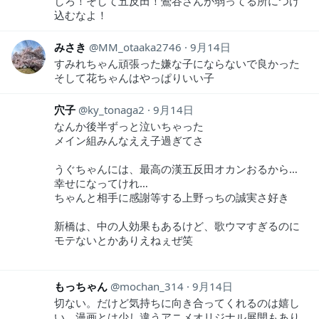
しろ！そして五反田！鶯谷さんが弱ってる所につけ
込むなよ！
みさき
MM_otaaka2746
9月14日
すみれちゃん頑張った嫌な子にならないで良かった
そして花ちゃんはやっぱりいい子
穴子
ky_tonaga2
9月14日
なんか後半ずっと泣いちゃった
メイン組みんなええ子過ぎてさ
うぐちゃんには、最高の漢五反田オカンおるから…
幸せになってけれ…
ちゃんと相手に感謝等する上野っちの誠実さ好き
新橋は、中の人効果もあるけど、歌ウマすぎるのに
モテないとかありえねぇぜ笑
もっちゃん
mochan_314
9月14日
切ない。だけど気持ちに向き合ってくれるのは嬉し
い。漫画とは少し違うアニメオリジナル展開もあり