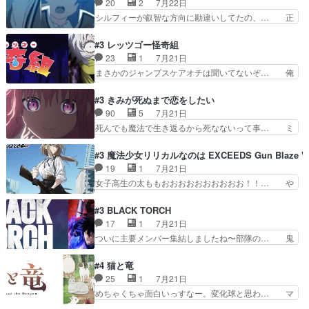
20
2
7月22日
釘付けだった。皆人形… ひとつの単体の作品とし
のコンビニに行った隼人と姫子は偶… こういう学
シルフィーが叡智な方向に勘違いしてたの、… 正
ては悪くないと思い…
園物のラブコメ元々好きだから設… にしても妹は
しい意味での淫乱だと思うギースいい顔に… をバ
普通にハルキに嫉妬せず仲良く… ３話に「三岳長
ンダイチャンネルで視聴。リーリャさん… なんか
#3 レッツゴー怪奇組
久」役で出演してまーす！み… 隼人の家庭は隼人
腹立つなぁルーデウスめ…これでエリ… トレント
23
1
7月21日
に家事の負担がかかってい… 三岳さんが隼人にと
は後に何らかの際に活躍するんやろ… アイシ
まさかのジャンプスケアオチは聞いてないぞ… 俺
って妹扱い止まりそうな…
ャ、、、なんと末恐ろしい妹なんだ！… ルーデウ
んちの押し入れどーなってるんだよー？あ… メチ
スが財宝の取り分をもらうときに多… 残り湯なら
ャ子の従姉妹シュラ子登場。主人公眼福… 跡目争
#3 きみが死ぬまで恋をしたい
しゃあない。狂犬かくましいつ来… 本作はぬるい
いの新キャラ登場で、今回はシュール… めちゃ子
90
5
7月21日
ハーレムではなく、真面目に一… エリスはしばら
のいとこかわいい今回主人公の驚き… メチャ子を
死んでも魔法で生き返るから死なないって事… ミ
くEDだけやね。アイシャ、…
くしゃみと鼻水が止まらなくなる… お父さんに押
ミ不在の際のシーナ、アリとセイランとの… ミ
し付けられた本独特やし、おま… シュラ子ちゃん
ミ、最後のその顔は怖いよ...。てかタ… もはや人
#3 魔法少女リリカルなのは EXCEEDS Gun Blaze Ve
をちびっ子にしたあの玉、も… 半裸の警官の方が
間なのかも怪しい戦闘シーンがない… 今話第LO
19
1
7月21日
怖い。ライバルキャラかわ… 霊媒師が人の肩に霊
／原画で参加させていただきまし… 皆大好き、ロ
女子高生の太ももおおおおおおおおおお！！… や
を乗せるな笑なんてモノ…
リの全裸だーーーーーーッッッ… シーナとミミが
っぱり、そんなはまって見てる感じでは、… 『久
友だちになってよかった。ミ… ダークな世界観に
瀬シイナと夜海トワ』今回はフォロワー… なのは
#3 BLACK TORCH
芽吹く百合の花。ミミ(c… ルームメイト1ヶ月経
と出逢い炎の魔人の能力を人類の為に… ・シイ
17
1
7月21日
ってシーナがミミの人… もう後戻りできないぞ」
ナ、トワと出会う親近感を感じる2人… 篠宮マナ
ついに主要メンバー集結しましたね〜部隊の… 鬼
してくるとは思わん…
が登場したけど公式サイトに20歳… リリカルな
子母神、桐原との馴れ初めは多分に衝突気… 絵に
のはらしい、人間ドラマが始まり… この2人めっ
描いたようなチョロインだったな。下半… 前回か
#4 猫と竜
ちゃ食うやん魔人狩りチーム強… 人類滅亡寸前ま
ら引き続いてじいさんとの決別の冒頭… あっちは
25
1
7月21日
で追い詰められていたのに、… 第３話をU-NEXT
呪霊でこっちは物怪。忍者っぽいア… 護衛対象と
めちゃくちゃ面白いっすなー。変化球と思わ… マ
で視聴しました。視聴…
なる弐郎を連れて隠密局へ、彼の… →現状展開が
インからローゼマインへ重要回をちゃんと… 何世