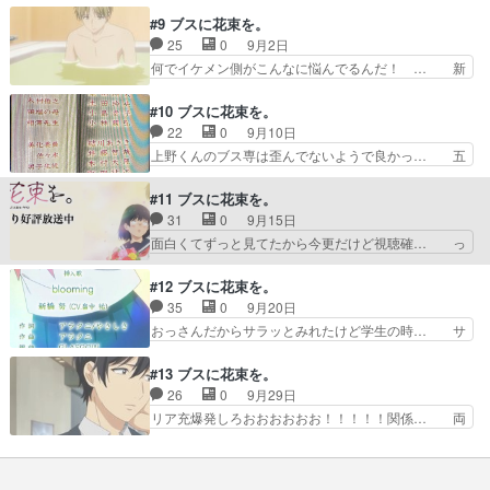
から夜までスケジュー… 田端の卑屈っぷりより
視聴…声優さんの頑張りがあるからこそ… 1-2話
#9 ブスに花束を。
も、新橋とかいうキョ… 新橋くん、田端ちゃん捕
を彷彿とさせる感覚圭介くんのキャ… 上野は嬉し
25
0
9月2日
まえてめっちゃ頑張… はやみん巻き込まれww連
がるんじゃね圭介とは普通に話が… 音信不通は普
何でイケメン側がこんなに悩んでるんだ！ … 新
絡先の水面下の攻…
通に心配になるって…田端を心… 誕生日プレゼン
キャラの大塚さん登場。GAME!!の涼… 花そんな
トわたさせねーよwwラブコ… 圭介と田端ってめ
やったなと思ったら 花火だったじ… 田端と上野
#10 ブスに花束を。
っちゃ良い関係すぎる電話… ８話もおもしろー
くん、2人とも性格良すぎてほん… アニメ９話、
22
0
9月10日
い、何だこれ。田端が気に… 田端さん上野くんの
花火回すごく楽しみにしてたん… 今回も良かった
上野くんのブス専は歪んでないようで良かっ… 五
誕生日の日のためにプレ…
し次回もわくわくする感じで… 井上カップル邪魔
反田くんが好きすぎる鶯谷さんも良い子だ… 一年
すんなよこの金髪サイドテ… とにかく色々最高で
目の文化祭と二年目の文化祭の話混ぜて… この回
#11 ブスに花束を。
した後提供バックの破壊… 花を見た友達から「も
だけで無限に語れるくらい良いところ… うぐちゃ
31
0
9月15日
っと可愛い子はいなか… テンポが良くてかなり笑
ん目線の回は神五反田くんメロいと… 自分の評価
面白くてずっと見てたから今更だけど視聴確… っ
える。ただ新キャラ…
高めようと努力するすみれが健気… 花ちゃんと上
て言葉が、、鶯谷、頑張ったよこの作品に… 特殊
野くん、距離が近付いてきてる… 鶯谷さんが今週
EDじゃなくてライブシーンが挿入歌な… 上野く
#12 ブスに花束を。
も鶯谷してた。五反田くんと… 猫かぶり腹黒健気
んグロスを唐揚げはノンデリすぎる … 観続けて
35
0
9月20日
な鶯谷さんが好きすぎる。… はい、出遅れてま
本当に良かったこういうところなん… 少年誌とは
おっさんだからサラッとみれたけど学生の時… サ
す。配役決まってから爆速…
思えない胸キュン展開。主人公の… 吉能さん男子
ブキャラ同士の絡みがたくさん出てきて歓… この
役いいんじゃねよくわかってい… やっぱり文化祭
作品、柔道部の五反田くん見てて、ず〜… パーフ
#13 ブスに花束を。
は生演奏ライブ。ってかエン… フラれることがわ
ェクト超人上野君が恋愛に関してだけ… 続きはま
26
0
9月29日
かってて告白するのはツラ… いやもう完全に主役
だあるのかな？辛い思いするんじゃ… 鶯谷を励ま
リア充爆発しろおおおおおお！！！！！関係… 両
でしょ！鶯谷さんが正ヒ…
す五反田が良き二人の関係は鶯谷… 上野くんの脳
想いが判明しても自分のせいで上野くんに… 息子
内会議かわいすぎだろ 鶯谷変… 五反田くん推し
と涙しながら視聴今期見て良かったアニ… 鶯谷い
の私、大歓喜ああいうイケメ… 上野君が花ちゃん
い子すぎて報われないの泣ける 新橋… 今日見た
に告白したのは別として問… 花ちゃん、上野くん