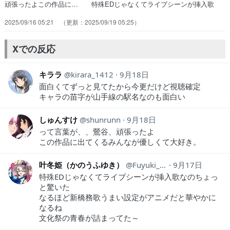
頑張ったよこの作品に… 特殊EDじゃなくてライブシーンが挿入歌
な… 上野くんグロスを唐揚げはノンデリすぎる … 観続けて本当
2025/09/16 05:21
2025/09/19 05:25
に良かったこういうところなん… 少年誌とは思えない胸キュン展開。
主人公の… 吉能さん男子役いいんじゃねよくわかってい… やっぱ
り文化祭は生演奏ライブ。ってかエン… フラれることがわかってて告
Xでの反応
白するのはツラ… いやもう完全に主役でしょ！鶯谷さんが正ヒ…
キララ
kirara_1412
9月18日
面白くてずっと見てたから今更だけど視聴確定
キャラの苗字が山手線の駅名なのも面白い
しゅんすけ
shunrunn
9月18日
って言葉が、、鶯谷、頑張ったよ
この作品に出てくるみんなが優しくて大好き。
叶冬姫（かのうふゆき）
Fuyuki_Kanou
9月17日
特殊EDじゃなくてライブシーンが挿入歌なのちょっ
と驚いた
なるほど新橋務歌うまい設定がアニメだと華やかに
なるね
文化祭の青春が詰まってた～