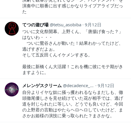
演奏中に順番に出す感じかなりライブアライブだっ
た
てつの遊び場
tetsu_asobiba
9月12日
ついに文化祭開幕。上野くん、「唐揚げ食った？」
はないわ・・・
ついに鶯谷さんが動いた！結果わかってたけど、
逃げすぎだよぉ。
そして五反田くんイケメンすぎる。
最後に新橋くん大活躍！これを機に彼にモテ期がき
ますように。
メレンゲスクリーム
decadence_1990
9月12日
自分よりイヤな奴に掻っ攫われるならまだしも、徹
頭徹尾優しさを見せ続けていた花が相手では、逃げ
道を封じられたに等しい。どうでも良いけど、今回
の上野君の言動はやたらヘロヘロしていたけど、ま
さかお姫様の演技に乗っ取られた？まさかな。