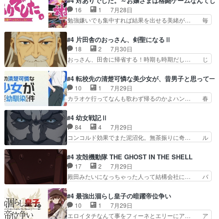
#4 対ありでした。～お嬢さまは格闘ゲームなんてし
系列が4話と入れ替わってるのね… こんなデカイ
ありがとうございました来週もよろし… 握った◯
16
1
7月28日
のどうやって運ぶんだよ！？姉… ダラさん、人型
治郎（中の人的に）仲間であるプレ… ヨコヤの頭
勉強嫌いでも集中すれば結果を出せる美緒が… 毎
形態にもなれるんか!?w髪…
の回転の速さと人間の心理を利用… 夜の国のヨコ
晩スト６対戦を楽しむ４人。だが、期末試… どん
ヤ支配がますますひどく……。… ヨコヤは飴と鞭
なゲームも相手が強すぎるとやる気無く… テー
#4 片田舎のおっさん、剣聖になるⅡ
で夜の国の独裁支配を強化、… やはりヨコヤいい
マ：テスト勉強と大会感想は、美緒がテ… すげー
18
2
7月30日
ですね。昼の国が勝てる流… 役で出演いたしまし
ーーーーーーーー良い……。女性声優… 深夜の格
おっさん、田舎に帰省する！時期も時期だし… じ
た。次回も緊張が止まり…
ゲー対戦よりテストの方がよっぽど… 真剣に授業
いさん、ベリル、副団長、年長者が強い順… 底知
を受けて、夜は珠樹の部屋で格ゲ… 来たる定期テ
れない爺さんには夢が詰まってると思う… クル
#4 転校先の清楚可憐な美少女が、昔男子と思って一
ストに向けて勉強会！美緒ちゃ… 受験勉強と戦闘
ニ、ヘンブリッツ、ミュイと一緒におっ… 帰省、
10
1
7月29日
の2択なら戦闘を選ぶ娘w美… 勉強嫌いでバトル
お供ヒロインはクルニ。順番的には確… 父親から
カラオケ行ってなんも歌わず帰るのかよハン… 春
を選ぶって、ひぐらしの沙…
手紙が来た。サーベルボアの退治の… ここでヘン
希ちゃんの私服、めっちゃ可愛いぞ！！！… どう
ブリッツくんが同行するのが変で… ・ベリル、実
やらあの女優さんが春希のお母さんのよ… 春希ち
#4 幼女戦記Ⅱ
家に帰ることに・ベリルはミュ… おっさんの親と
ゃん姫ちゃんに野菜の子も凄え可愛い… 隼人くん
84
4
7月29日
なるとお爺ちゃんだよね孫扱… ・ベリル、実家に
のスマホを買いに行ってたけど完全… 第４話を
コンコルド効果でまた泥沼化。無茶振りに奇… ル
帰ることに・ベリルはミュ…
U-NEXTで視聴しました。視聴… スマホを買うた
ーデルドルフ中将自らが行う煙草と葉巻は… ブロ
め、都心で待ち合わせをした… OP曲きっかけで
グを更新しました!!宜しければ、是非… 計画通り
#4 攻殻機動隊 THE GHOST IN THE SHELL
見始めてたけどなんだかん… いきなりシリアス展
にはいかないね笑やり遂げた(ほぼ… 今回もター
17
2
7月29日
開ぶち込んでくるじゃん… 春希の家庭事情は複
ニャに不都合なことがあったりし… 白髪の男性が
殿田みたいになっちゃった人って結構会社に… バ
雑。食事とか隼人が親身…
語った家族を失った喪無感が、… 連邦に対して有
トーがカッコいいと思ってたら、トグサが… あの
利な講話条件を引き出すため… コンコルド効果に
見た目もうただのロボでしかないんだよ… 俺らの
#4 最強出涸らし皇子の暗躍帝位争い
油を注ぐターニャの勝利軍… 犠牲を払っても良い
汗拭きそりゃいやだろwwバトー＆ト… イノセン
10
1
7月29日
ならお前たちが前線へ行… 戦闘がアッサリし過ぎ
スの元となった回だけど、ガイノイ… アダム・リ
エロイタチなんて事をフィーネとエリーにア… ア
じゃない？戦争がメイ…