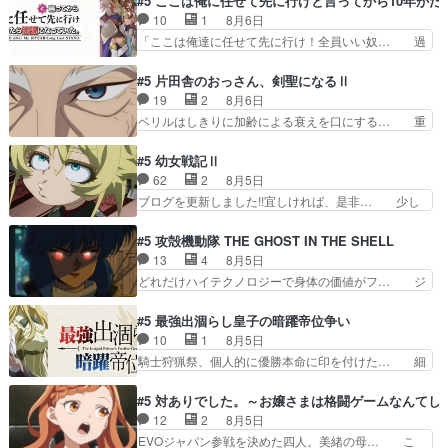
#5 ここは俺に任せて先に行けと言ってから10年が
日頃からガンガン言うてないで… このアニメはど
のキャラが登場。相変わらず顔や体の… 隼人が春
10
1
8月6日
こに行くのだろう、面白すぎ… 姉のした事はただ
希の級友を巻き込んだイジりに動じ… 第５話を
「ここは俺達に任せて先に行け！全員いい奴… 過
単に一族を絶滅させただけ…
U-NEXTで視聴しました。視聴… ラブコメで天然
去、あとを託したロックが今、2人にあと… 木下
ジゴロというかナチュラルヒ… みなもと仲良く話
鈴奈（@0suzuna0）が【マリー… 村ごと乗っ取
#5 片田舎のおっさん、剣聖になるⅡ
す隼人を見てなぜか不安に… 無理なダイエットは
られてたら流石に気付かないか… 《漫画版少し読
19
2
8月6日
禁物だけど、なかなか結… 「これからもお手入
んだことある》エリックとゴ… ロックは敵に容赦
ベリルはしきりに加齢による衰えを口にする… 重
れ、がんばりゅ」ありが…
無くブスっといくから気持… 勇者パーティー再結
ねた歳のせいにしていた限界を超えて命の… いい
成して先にいけで激アツ… 爆縮、幻覚、主人公結
んじゃないですか。魔物の群を発見した… アマプ
#5 幼女戦記Ⅱ
構エグいことするよな… ねぇ猫耳ガール、敵の根
ラにて視聴終わり！サーベルボア討伐… を言い訳
62
2
8月5日
城に乗り込む事を同… 世もや替えが利くと復活P
にしたくないものですねwボア狩り… 先生として
ブログを更新しました!!宜しければ、是非… 少し
とは？！もう来週…
のベリルが好きだけど、今回みた… 4人だけでサ
でもマシな負け方を選んだゼートゥーア… ゼート
ーベルボアを狩りに行く。野営… ・実家周辺でサ
ゥーアの唯一の手駒が強すぎる笑あお… 私にとっ
#5 攻殻機動隊 THE GHOST IN THE SHELL
ーベルボアが暴れてると聞い… ちょっと年齢の事
て完全にご褒美回ゼー様の葉巻シー… やはりター
13
4
8月5日
を言いすぎとゆーか言い訳… ベリルの母もやはり
ニャが後方指揮だと展開に迫力が… “貧乏籤百連
どれだけハイテクノロジーで身体の価値がフ… ジ
只者じゃなかったかベリ…
無料ガチャ”100連でも1回… 2期入ってから地味
ャミングも伏線になるかと思った回想シー… フチ
だよね。ただでさえ幼女… 「餌になってもらわね
コマだいぶ理性持ち始めた。この世界の… 原作読
#5 最強出涸らし皇子の暗躍帝位争い
ばならぬ」って言葉に… ゼートゥーア左遷によっ
んだのもう何年も前なのに、覚えてる… コイルの
10
1
8月5日
て参謀本部の連携が… 緊張感ある戦闘描写とギャ
汚職を突き止めるべくバトーの指導… やまとん1
騎士狩猟祭、個人的に優勝本命に印を付けた… 細
グ今週の『有能な…
号はどこの部分で使うのだろう？… 日本とロシア
かい設定を考えるのが面倒な時は古代魔法… エル
が絡む政治の話かつ色々な用語… 第５話を
ナがチートすぎる笑アルは最初から自分… プラネ
#5 対ありでした。～お嬢さまは格闘ゲームなんてし
primevideoで視聴しまし… 前回同様『イノセン
ット・ウィズ展開アツいな「騎士狩猟… 麦茶どこ
12
2
8月5日
ス』を含む押井・神山版… 第５話「EPISODEラ
ろかタイトル通り麦茶の出涸らしぐ… 第５話を
EVOジャパン参戦を決めた四人。美緒の母… こ
ストの母親の気持…