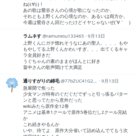
ね(≧∀≦)！
あの歌は鶯谷さんの心境が歌になったのか、
それとも上野くんの心境なのか、あるいは両方か。
今週は鶯谷さん回だったけどイヤじゃないぜ(´∀｀ )
ラムネす
ramunesu133465
9月13日
上野くんにガチ惚れそうなにあの聖人、、、、もや
もやしてる上野くんかわいすぎ、、、出てくるキャ
ラ全員好きだ
うぐちゃんの素のままがほんとに好き
畠中さんの歌声聞けて大満足
通りすがりの綿毛
77bZUC41G2f1vKT
9月13日
急展開で焦った
少女マンガ特有のぐだぐだでずっと引っ張るパター
ンと思ってたから意外だった
wikiみたら原作全12巻
アニメは基本1クールで原作5巻位だし2クール完結
か
これ続きやるんか
いや、待てよ 原作大分省いて詰め込んでてもう次