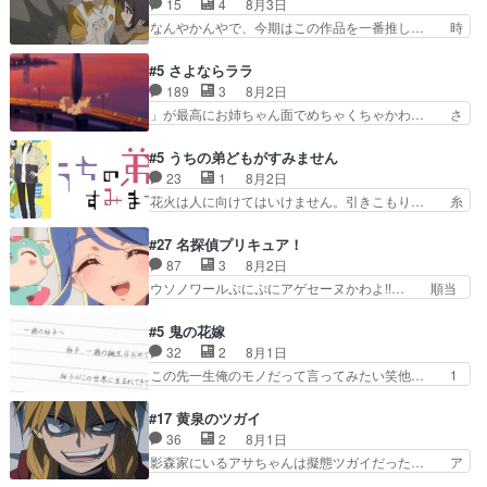
15
4
8月3日
しておりスピカは対策… 能力鑑定胸像タリスマン
にデレるルディが完全に親バカで微… サラとは会
なんやかんやで、今期はこの作品を一番推し… 時
氏容姿も評価してし…
ってほしいちゃんとした別れ方し… サラは未練0
給50円じゃ借金は減らない(^_^;サ… 葵ちゃん可
だと言っていたけど人の気持ち… 実は結構好きな
愛すぎるな楠木ともりちゃんのね… デフォルメさ
#5 さよならララ
キャラモヤモヤする別れ方だ… 役で出演させてい
れた表情が特に多かったのが印… 葵＆茜の回も良
189
3
8月2日
ただきました！よろしくお… 毎クールメインヒロ
きでした。あの証拠写真、ひ… 互いが互いのこと
」が最高にお姉ちゃん面でめちゃくちゃかわ… さ
インを好きになっちゃう…
を想っているのにすれ違っ… 第５話をｄアニメス
すがに割れた窓ガラスの弁償は求められた… 逡巡
トアで視聴しました。視… 葵ちゃんに〝瑞佳ちゃ
を振り切ってみんなに謝ったララの思い… 仕事に
#5 うちの弟どもがすみません
んと練習したい〟と言… 本当この作品は「キャ
馴染めない辺り観ていて苦しいところ… ララちゃ
23
1
8月2日
ラ」を活かすのがうま… みずかちゃんの介入で双
んの事情はもう少し皆に話して良い… ララと茉里
花火は人に向けてはいけません。引きこもり… 糸
子の仲にヒビが………
とで初のアルバイト。七転八倒し… 労働するプリ
はまだ柊の顔も見たことなかったっけ！1… って
ンセスえらい。プリンセスの精… アンデケン行っ
お名前を見たんだけどあの中村大樹さん… 糸ちゃ
#27 名探偵プリキュア！
てケーキ食べて、帰りにカメ… ララが働く事での
んカッケー、色んな意味でwゲームが… 姉から性
87
3
8月2日
てんやわんや。働いて大変… 地道に働き人と関わ
的興奮覚えてないよね？なんて言わ… テーマ：引
ウソノワールぷにぷにアゲセーヌかわよ!!… 順当
る日々の中に愛を見いだ…
きこもりの理由感想は、久しぶり… 元ゲーマーな
にマコトジュエルの争奪戦をやったと。… 記憶を
ので、はちゃめちゃ楽しく作業… 糸ちゃんと源く
取り戻し正式に探偵事務所で働き始め… ポワロ、
#5 鬼の花嫁
んの距離感おかしいね(*´… 糸と源ははよ好きお
元ネタを解説して原作に誘導するの… くれあさん
32
2
8月1日
うとると言わんかい！引… ショウくんと対等に話
の探偵としての初事件にしてちょ… ・急にクイズ
この先一生俺のモノだって言ってみたい笑他… 1
すためにゲームをする…
番組が始まったw・妖精ウソノ… るるかの助手だ
歳からの誕生日プレゼント………とは思っ… 玲夜
った？今回が初めての探偵活… 探偵じゃなかった
さん柚子に18年分の誕生日プレゼント… 柚子は
#17 黄泉のツガイ
の！？クレアさん探偵すぎ… 突然のポアロクイズ
鬼龍院家から初めて学校に通う事にな… プレゼン
36
2
8月1日
は草なんよ。んで、あん… 今回からついにくれあ
ト攻撃ヤバすぎるwwwヴァイオレ… 玲夜さまサ
影森家にいるアサちゃんは擬態ツガイだった… ア
が探偵事務所の仲間に…
プライズの、これまでの柚子ちゃ… 玲夜から柚子
サが置かれた立場や気持ちを汲んで熱くな… 屋敷