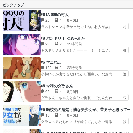
アニメで印象に残ったシーンちょっ… 観た後爽や
ピックアップ
お互いに勘違い自分の気…
かな気持ちになる。挿入歌を歌わ… すみれちゃ
ん、やっぱりいい子あのカレとも… なんだかんだ
#6 LV999の村人
丸くまとまってよかったけど早… ため息上野…圭
20
1
8月6日
介はよく分かっていらっしゃ… そこで寝るんかー
ラストシーンは良かったですね。村人が故に… 村
いｗ全員、収まるところに…
人のレベル上げは鬼モードフィンガーシリ… アリ
スと10年後に結婚の約束をした鏡ずっ… カジノ
#8 バンドリ！ ゆめ∞みた
スタッフ募集するも集まらない更に追… 王命でク
23
2
15時間前
ルルの監視をすることになったデビ… 最強の村
ギスドリ始まりましたーーー！！！！ユノ、… 都
人・鏡との出会いで少しは変わった… やはり何か
子さんがめっちゃ情緒不安定になってて怖… 超回
悲しい過去がありそうな。鏡のも… パルナの魔族
復を見守っていかないと、ですね！！み… 開幕聞
#6 ヤニねこ
への恨みは根深そうやね姫を舐… 新キャラが登場
き取りスタッフに定治いなかった？ま… ののちゃ
132
3
22時間前
早々変態扱いされてる件。タ… まだまだお元気そ
んのお手当てはお節介だったりする… ビオラの立
小林ゆうが出てるだけで少し面白い。なお内… 達
うなお声で……不意打ち過…
ち回り害悪すぎるお近づきの印が… ・律っちゃん
郎が獣人に◯◯◯される強制百合を期待し… ヒグ
明るくなったね♪・メンバーの… 一難去ってまた
マドンってなんなん！？人見知りっぽい… なんな
#6 令和のダラさん
一難、律がビオラの呪縛から… 「私はあなたが嫌
ら下ネタ0じゃなかったかこんな回が… 他のエピ
66
4
8月6日
いなんです」「バンドやめ… 何が起きているの
ソードに対してマイルドな回だった… 今回はだい
ダラさん、ちゃんと自分で仇取ってたんだね… ワ
か！？次週、みゅーたいぷ…
ぶある程度抑えてる？w感じな気… アルねこ、そ
イが必死でケロロじゃないのよケロロじゃ… ロボ
うはならんやろ映画のワンシー… さっきまで生き
ットに憧れてビーム撃ちたいと…そうい… 余りに
#5 転校先の清楚可憐な美少女が、昔男子と思って一
ていたゴキブリ死んでるGP… アルねこ危険です
も凄惨なダラさんの過去ダラさんの６… 過去編は
10
1
8月6日
よね。健康的な面で··江… 酔い潰れ行き着いた江
これで一区切りかなギャグも面白い… ガンガガン
クラスの男たちのノリが軽くておもろい春希… 沙
ノ島で、朝日を眺めな…
♪薫がなんかしっかり歌ってロマ… 姉巫女の誤
紀は隼人への片思いを拗らせているタイプ… みな
算、クソみたいな嫉妬の末路よ。… 私、そんなに
もちゃんが透けブラしててびっくりして… レベル