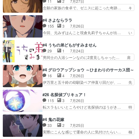
11
2
7月27日
る、もう騙し討ちは出来な… 村正の墓、アニメで
ングor進撃の巨人牡羊座のアルデ… スピカ・イ
念願の家族の食卓で、ゼニスに起こった奇跡… キ
見ると一杯で怖いな。ア…
オ・カストルという組み合わせ。… 有り余るパワ
スをせがむロキシーが可愛い過ぎ！妹達へ… エリ
ーが制御出来ない誰かの為に力… スピカの放り込
ナリーゼの悪魔の囁きwクリフとエリナ… 悪魔の
#4 さよならララ
みかたが雑になってきてるな… イキりカストルは
囁きやめてくださいwおい、1番重要… ゼニスも
155
3
7月26日
怖がりやったかあスピカな… 鏡の世界への突入と
感情が出てきてて良い方向に進んで… 第５話を
今回、元みずはんこと現倉丸莉子ちゃんが出… い
新たな依頼サブタイトル…
ABEMAで視聴しました。視聴に… クリフとエリ
や、これけっこうおもしろいかも知れん。… 王子
ナリーゼさんが夫婦になり、ノ… エリナリーゼ様
様とは...本当の愛とは...なんぞ… テンポの良いボ
#4 うちの弟どもがすみません
相変わらずで草ルディ君釣り… ルーデウスにシル
ケとツッコミで笑わせつつ、… この作品、ストー
29
1
7月24日
フィエットとロキシーとの… 離れ離れになったり
リーにも登場人物にも全く… 家で机に向かってる
男同士の入浴シーンなのに2度見しちゃった… 肩
別れがあったり絶望の大…
時の貧乏ゆすりとか、ラ… お姉ちゃんと話せ
ひじ張って素直に言葉が出てこない糸と源… 蛙を
た！！！！し、また1歩進… ヒメカの最後の言葉
散歩って逃げるよね！糸と類を助けよう… 類の面
#4 グロウアップショウ ～ひまわりのサーカス団～
に、ララは何を思うのだ… 息をするかのように3
倒見るのが1番大変そう糸は誰とでも… 源くんを
16
4
7月26日
話まで視聴。2026… ララの王子様探しが本格的
甘えさせるまでの糸と周りの出来事… 源くん、甘
伊万里と五十鈴の幼馴染ペア仲直り回だが、… 先
に動き出した回。…
えちゃうぞ宣言。思ったよりラブ… 糸ちゃんのま
週の雫スヴェトラーナ回に続き、今回は伊… い
っすぐな言葉、わたしも原作を… 主人公が当初の
や、これ素晴らしいコメディアニメだな。… 水着
#26 名探偵プリキュア！
目的を忘れてますますヤング… でも央太と親しく
回なのにビキニじゃない！これは時代背… 今回は
115
3
7月26日
するのは嫌。世話を拒んで… ゴメス（カエル）外
推しの吾野伊万里ちゃん担当回。これ… 伊万里さ
転スラもいいところやけど名探偵のほうがき… 特
で散歩させてたのか(*…
んの手品回であり水着回ね。瑞佳ち… 売り上げが
に板野サーカスはプリキュアで見れるとは… あん
上がっても借金返済へで何故か海… 父親のスパル
なはプリキュア仲間には自分が未来から… の活
#4 鬼の花嫁
タ教育のせいで瑞佳がヒモカス… 伊万里ちゃんの
躍、敵を圧倒ってのはおおよその流れだ… キュア
33
2
7月25日
人前での苦手意識を抱えなが… 第４話をｄアニメ
エクレール初変身＆初戦闘。プリキュ… キュアエ
実際にこんな感じで運命の人に気付けたらい… 柚
ストアで視聴しました。視…
クレールは強いが力を制御できない… キュアエク
子は玲夜の屋敷に住む事になり使用人達は… 運命