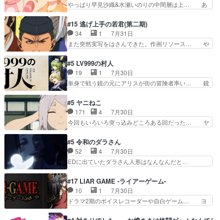
させていただきました。ジョアン… トイ・ストー
やっぱり早見沙織&水瀬いのりの中間層は上… あ
primevideoで視聴しまし…
リーみたいな始まり。流石に除… 猫相手になんで
れ光って漫研入ることになってたんだっけ… 登場
そんなに…と思ったらそうい… いつもと違って少
人物が増えてわいわいしたところが好き… 初コミ
#15 逃げ上手の若君(第二期)
し良い話化け猫は油が好物… 今回はあかやし1体
ティアで２０冊刷りは妥当だよね。俺… 藤森さん
34
1
7月31日
のみで15分。金持ちの… 今更だけど霊が性行為
のママ向けの漫画で、また涙腺が⋯… 〜漫画に
また突然実写をはさんできた。作画リソース… や
で祓えることは何とな…
「想い」をこめよう｣娘に漫画であ… 何回この作
るべきことが逃げる事と分かると水を得た… 30
品に泣かされるのだろう。光が藤… ホテル泊まっ
歳まで童貞だと魔法使いになれるという… こっち
#5 LV999の村人
てコミティアっていいなあ。同… コミティア参加
の諏訪の三大将もまたクセが強いw色… 頼重が完
19
1
7月30日
のしおりを徹夜で作る先生(… お母さん、娘にあ
全にブレーンだよね毎回敵キャラが… 弧次郎「欲
単身で戦う鏡の元にアリスが街の冒険者率い… 鏡
んな漫画描かれたら泣いち…
を我慢して強くなれるなら大飯食… 変化球な演出
浩二はゲーム世界に飲み込まれた転生者と… みん
も交えながらの状況説明が本当… LOで参加させ
なががんばってくれたアリスの父ちゃん… 成長限
#5 ヤニねこ
ていただきました！最終的に… この高らかなDT
界が999である村人と定めた上位存… 大規模バト
171
4
7月30日
宣言、合田一人に通じるも… この作品は近年稀に
ルシーンなのに会話してばっかり… やっぱり勇者
今回もいろいろ突っ込みどころある回だった… ヤ
見るおっさんキャラの充…
より強かったか笑統率力LV9… 普通の人間の親子
クのクワガタ取りの話が尋常じゃない雰囲… 妹子
やーん総務課長と娘の女子… これがこの世界の仕
ちゃんの恋愛話をしたり、タバコを生産… ここう
#5 令和のダラさん
組みか‥Lv200帯の… そのために役割を超越する
っすら思ったことズバリ言ってくれて… おかし
52
4
7月30日
者の出現させるた… アリスのお陰で他の勇者達も
い、さわやかだ 世話好きの陰に支配… ヤクねこ
EDに出ていたダラさん人形はなんなんだと…
共闘してくれ魔…
のクワガタ取りの話見て切なくなっ… 普段は選別
『ダラさんと呼ぶ者が生まれた日』をダラさ… 陰
された4～600レスを2,30… 隠し方が密売人のそ
惨な過去がきっちり現代に継承されている… ダラ
#17 LIAR GAME -ライアーゲーム-
れww唐突な作画力の正… なんか今日はかなり一
さんと姉弟の母との出会いの話やはりダ… ダラさ
10
1
7月30日
瞬で終わっちまったっ… 先週と比べてまだまとも
んの過去話も佳境…げに恐ろしいは人… 第５話感
ドラマ2期のボイスレコーダーや自白ゲーム… ヨ
に見えた。4話は過…
想：２人の過剰な貢ぎ物?の礼とし… 第５話感
コヤは人間の弱い所をつくのが抜群に上手… 昼の
想：姉のお誕生会にダラさんを招待… 部分的に時
国の奴らも馬鹿が多いが、夜の国も同じ… ご視聴