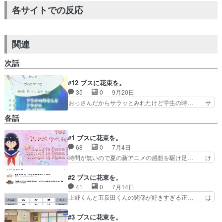
各サイトでの反応
関連
次話
#12 ブスに花束を。
35
0
9月20日
おっさんだからサラッとみれたけど学生の時… サ
ブキャラ同士の絡みがたくさん出てきて歓… この
各話
作品、柔道部の五反田くん見てて、ず〜… パーフ
ェクト超人上野君が恋愛に関してだけ… 続きはま
#1 ブスに花束を。
だあるのかな？辛い思いするんじゃ… 鶯谷を励ま
68
0
7月4日
す五反田が良き二人の関係は鶯谷… 上野くんの脳
内会議かわいすぎだろ 鶯谷変… 五反田くん推し
時間が無いので夏の新アニメの感想を駆け足… け
の私、大歓喜ああいうイケメ… 上野君が花ちゃん
ど…主人公役の声優が早見沙織さんなのが… 声の
に告白したのは別として問… 花ちゃん、上野くん
イメージうんぬんは先に原作読んでると… いつも
#2 ブスに花束を。
お互いに勘違い自分の気…
見てるアニメは、インキャ主人公に超… 「来週か
41
0
7月14日
らライフが始まるぅぅう！！ズタボ… うわぁぁぁ
上野くんと五反田くんの関係が好きすぎる正… は
ぁぁぁぁぁ!!!!!!!電車コ… スクールカースト最下層
やみんさんの心の声、ドスコイな感じで振… 上野
とトップのお約束展… ブサメンに諏訪部順一、ブ
くんイケメソすぎて濡れてしまうヒロイ… 君に届
#3 ブスに花束を。
スに早見沙織同じ… 馴れ初めがさっぱりわからん