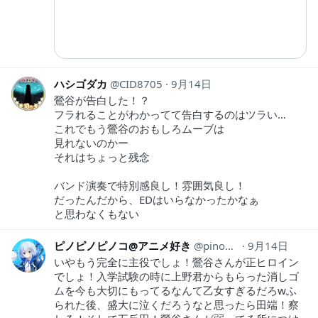
ハシゴダカ
CID8705
9月14日
鶯谷が告白した！？
フラれることがわかってて告白するのはツラい…
これでもう鶯谷のおもしろムーブは
見れないのかー
それはちょっと残念
バンド演奏で特別感良し！雰囲気良し！
だったんだから、EDはいらなかったかなぁ
と思わなくもない
ピノピノピノコ@アニメ好き
pinopinopino369
9月14日
いやもう完全に主役でしょ！鶯谷さんが正ヒロイン
でしょ！入学試験の時に上野君からもらった消しゴ
ムを今も大切にもってるなんて乙女すぎるだろwふ
られた後、盛大に泣くだろうなと思ったら田端！察