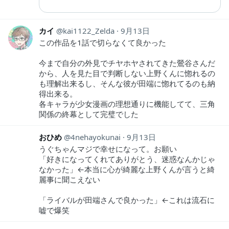
カイ
kai1122_Zelda
9月13日
この作品を1話で切らなくて良かった
今まで自分の外見でチヤホヤされてきた鶯谷さんだ
から、人を見た目で判断しない上野くんに惚れるの
も理解出来るし、そんな彼が田端に惚れてるのも納
得出来る。
各キャラが少女漫画の理想通りに機能してて、三角
関係の終幕として完璧でした
おひめ
4nehayokunai
9月13日
うぐちゃんマジで幸せになって。お願い
「好きになってくれてありがとう、迷惑なんかじゃ
なかった」←本当に心が綺麗な上野くんが言うと綺
麗事に聞こえない
「ライバルが田端さんで良かった」←これは流石に
嘘で爆笑