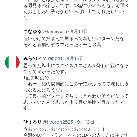
毎週見るの楽しいです。13話で終わりかな。赤羽く
んおもしろい子だからいっぱい出てくれたらいい
な。
こなゆる
konayuru
9月14日
追いかけて捕まえて振るって新しいパターンだな
それと新橋が歌ウマだったオチも最高
みらの
mirano41
9月13日
思ってた以上にウグイスタニさんが嫌われ役になら
なくて良かったです。
1話の時点で
「あー、話の展開的にこの子猫かぶってて嫌われ役
になるんだろうな」
って典型的パターンでちょっとかわいそうだなって
思っていたんで思ったより良い展開で良かったで
す。
ひょろり
hyorori2525
9月13日
うおおぉおぉおおぉおぉおおぉぉ！！！！
今週のBパートラストからのEDへの入り方は神です