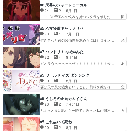
へ17年分の誕生日&を未来に… 「​​13歳の柚子ちゃ
にアサはいなかった逆にガブちゃんはい… 影森の
#6 天幕のジャードゥーガル
んへ…もう中学生な… 梅原の人が18歳になるま
当主が際限なくツガイを増やせるのに… 今回はも
34
2
8月1日
での誕生プレゼン… なよなよした男（cv石田彰）
うガブちゃんさんの悲鳴にも似た怒… ユルと戦っ
モンゴル帝国への恨みを持つシタラを信じた… 回
梅ちゃんがた…
た時から伏線が張られていたのが… しかしアサ
想が淡々と語られるのだけどいつの間にか… オゴ
は、兄様に会いたいbotだと思… ツガイには優し
タイの妃になってもその心は晴れず、モ… ドレゲ
#5 乙女怪獣キャラメリゼ
い筈のガブちゃん、アキオの… 色々とひっかけが
ネの過去、宝石だった彼女が人になり… ドレゲネ
83
1
7月30日
あって、最終的に嫌な終わ… ゴンゾウが従える大
の過去、、辛かった、、あのジャタ… 年上旦那が
付き合った後の関係性を深めるにはヒロイン… 来
量のツガイに何事かと思…
良い人でも、女は宝石でただ笑っ… ダイルの儀式
夢ちゃんがキングコングなのいい味付けだ… ずっ
の神々しさたるや。一気に空気… ドレネゲの辛い
とメスってて何この可愛い生物。クラス… 付き合
#7 バンドリ！ ゆめ∞みた
過去には同情の言葉しか…シ… 奥様に悲しい過
い始めたら始めたでまた違った悩みが… と一歩ず
32
4
8月1日
去…萌え袖が可愛いね、と思… ドレゲネとシタ
つ踏み出す黒絵ちゃん微笑ま新汰の… ツインテー
ビオラうっっっっっぜぇ！！！！！！！！後… あ
ラ、2人だけの同盟が結成さ…
ルが可愛いお茶目な妹ちゃんです… しかも過去も
られちゃん、僕っ子になってから取り戻し… ビオ
重いんかいかつては自分に自信… リップを塗って
ラが悪魔すぎて気分が悪くなってきたこ… 声優ま
#5 ワールド イズ ダンシング
らっしゃるからかしらお顔が… 黒絵「怪獣に憧れ
とめました(７話まで)仲町あられ/… ビオラの策略
10
1
8月1日
るのはいいけど自分自身が… 素の自分はどちらな
がバッチリ嵌って最高wwwこ… 自信あれば評価
要は天才肌の餓鬼ということ。興味を惹かれ… 父
のかはまだ不明だが見せ…
なんて気にしないし、充実し… ・バーチャルだけ
の観阿弥と袂を分かった？鬼夜叉が田楽の… 猿楽
ど、みゅーたいぷ初ライブ… OPこんなんだっ
の鬼夜叉と田楽の増次郎。小さないざこ… 着眼点
#5 うしろの正面カムイさん
け？と思ったら歌唱シーン… の、らいぶシーン
は良くとも、先鋭的すぎるのか。芸能… 鬼夜叉は
23
2
7月31日
＿!!­­--­­--­… それだけでええやん！！しかし、ビオラ
石也と共に観世座をあとにし、三条… 観世座を離
ちょっと良い話かと一瞬でも思った私が間違… ろ
が仕…
れ、三条坊門御所で日々を送る鬼… 「お前(鬼夜
くろ首さんも油舐めてなかった？白雪碧さ… 今日
叉)が凄いのではなく客が凄い… 田楽と猿楽の獅
も1日お疲れ様でした～───昨晩～今… 幼女に拾
#5 これ描いて死ね
子舞勝負。鬼夜叉は猫の動き… 登場人物の我が強
われたお市ちゃんの恩返し。化け猫… 役にて出演
20
2
8月1日
い。新しい獅子舞に拘って… 第５話を