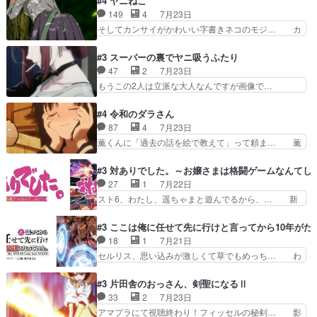
#4 ヤニねこ
題解決特筆する事は無いが、… 今週もありがとう
ちを信じてアリスを預ける、鏡を信じ… 勇者パー
149
4
7月23日
ございます耳がヒクヒクな… 時計台に登ってるの
ティが仲間になった！？会話が通じ… 鏡の過去、
そしてカンサイがかわいい字書きネコのモジ… カ
見ると挟まれないか心配…
辛すぎて胸が苦しくなりました…… 最初、勇者パ
ンサイねこさん、魅力的な姿と表情が可愛… お前
ーティは対話すら拒んでいたが… ちょ、またタカ
は『ちんこ』によってリミッターが外れ… 今回は
#3 スーパーの裏でヤニ吸うふたり
コちゃんの性別が間違えられ… 鏡の両親がモンス
汚い要素あまりなく普通にギャグアニ… あとアイ
47
2
7月23日
ターと人間にそれぞれ命を… 胸が苦しくなるほど
キャッチが釈迦だったの本当に最高… まー、今回
もうこの2人は立派な大人なんですが画像で…
鏡くんの過去がとても残…
もコンプライアンス違反にどこま… 達郎のオチに
色々と察して見守る店長さすがです。そして… こ
は笑った慣れてくるとオチの出… 「君が下品なア
こ叡智でセクシー！ミストふっかけて嗅ぎ… あい
#4 令和のダラさん
ニメが好きでも大丈夫だよ」… あんな事こんな事
かわらず山田さんと田山さんが同一人物… 今さら
87
4
7月23日
いっぱいさせられちゃうこ… 妹ネコちゃんのバー
だけどずとまよのOP合ってるね。首… 佐々木と
薫くんに「過去の話を絵で教えて」って頼ま… 薫
ガーにタバコ入ってるの…
田山さんにロマンスの香りが漂って… 佐々木さん
にとってダラさんはもう一人の…おっぱい… 遂に
と田山さんのやり取り見てるこっ… 二人の関係が
シリアス展開になるかと思ったら全然そ… 薫が通
#3 対ありでした。～お嬢さまは格闘ゲームなんてし
「ただのヤニ仲間」から「ちゃ… 田山から消臭ミ
うは応神町立応神北小学校一方、日向… 思ったの
27
1
7月22日
ストを戴いてお礼返しをして… からかったつもり
と違う刺客出てきたwwただ関西弁… とエピソー
スト6、わたし、遥ちゃまと遊んでるから、… 新
なのに、思いもよらない佐…
ドの進みにおどろくけど、気持ち… ①作文の定番
しく先輩キャラが対戦相手として増えたこ… ま
「将来の夢」地元志向が強くな… さすがにてこ入
ぁ、こんな都合よく格ゲー女子が集まるか… 規律
#3 ここは俺に任せて先に行けと言ってから10年が
れしてきた。ミステリアスな… 弟くんから昔の話
違反は許さない人かと負けず嫌いの可愛… 何かに
18
1
7月21日
を絵に描いて！と言われた… 神をも恐れぬ姉弟と
一生懸命になっている女の子はかわい… 先の一件
セルリス、思い込みが激しくて草でもめっち… わ
ダラさんのコメディかと…
で綾と美緒は親しくなる。厳しい寮… 体育会系み
ーい、可愛い男の子キャラが出て来た～♪… 隠し
たいな点呼が行われるお嬢様学校… ３話、このタ
子前提から離れないセルリスちゃんゲル… 顎ヒゲ
#3 片田舎のおっさん、剣聖になるⅡ
イプの作品によくある『努力型… 格ゲー専門用語
生えたゴリラ系中年おっさんが男に会… どうあが
33
2
7月23日
が９割方分からんけど、俺は… 取り締まる側を仲
いても弟認定。ニワトリファイター… ここは俺に
アマプラにて視聴終わり！フィッセルの秘剣… 影
間に、これは強い。4人そ…