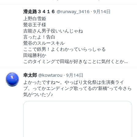
滑走路３４１６
runway_3416
9月14日
上野白雪姫
鶯谷王子様
吉能さん男子役いいんじゃね
言ったよ！告白
鶯谷のスルースキル
ここで鉄男！よくわかっていらっしゃる
田端勝利か
このタイミングで田端が好きなことに気付くとか…
幸太郎
kowtarou
9月14日
よかったですね〜。やっぱり文化祭は生演奏ライ
ブ。ってかエンディング歌ってるの“新橋”って今さら
気がついたゾ♪