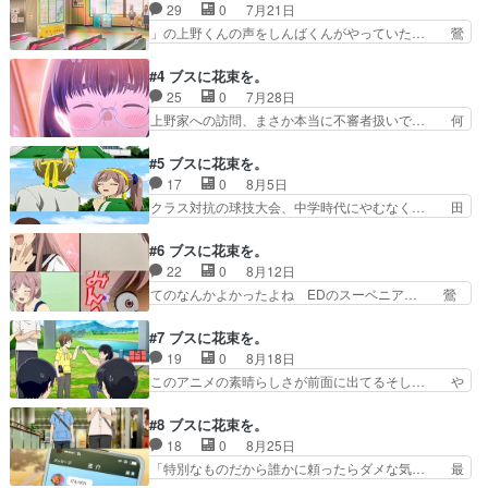
けの主人公が本当にモブ顔なやつ。そ… アニメ２
29
0
7月21日
ので、不自然さ… 自己肯定感が低すぎるwこれは
話まで観た感想。優しいクラスメイ… 決して面白
」の上野くんの声をしんばくんがやっていた… 鶯
いい早見沙織…
くないわけじゃないんだけど夏ア… ２話視聴…思
谷さんが某ψ難系アニメの美少女みたいな… はや
ってたより面白いのは恐らく早… 上野くん爽やか
みん劇場その一。あと、はやみんのお声… 鶯谷さ
#4 ブスに花束を。
イケメン、惚れてまうやろー… ギャグ強め作品に
んやっぱりだったーでも、色々気にな… ３話視
25
0
7月28日
感じる(元からラブコメだ… 風早の位置にいる声
聴…男女美人とブスを比較しながらの… 鶯谷って
上野家への訪問、まさか本当に不審者扱いで… 何
優は「ジークアクス」シ…
裏表激しい感じだったのか田端の身… 鶯谷さんや
かエロいイケメン兄弟仲が良いのか悪いの… ブス
っぱりこういう事だったのねぇー… 上野が田端に
可愛いよブス(*^^*)ﾉｼおかしい… ｣がアニメで登場
#5 ブスに花束を。
執着する理由がないと楽しめな… タイトルがあま
しているので観てます。先… この圧倒的な美少女
17
0
8月5日
り現代的ではないのでちょっ… ほぼ鶯谷さんメイ
な見た目の鶯谷すみれさ… 花ちゃんのお母さんコ
クラス対抗の球技大会、中学時代にやむなく… 田
ンの回だった。田端さんと…
ミュ力高い上野くんも… 上野くんの弟かなり生意
端パパママおもろい田端は卓球か…まさか… もう
気だったな田端の弱… あの、鶯谷さん話進むたび
お前は余計なことをするなw何もしなく… ②渡く
#6 ブスに花束を。
に腹黒さましてな… 主人公と上野くんち結構近所
んのXXが崩壊寸前④その着せ替え人… 花ちゃん
22
0
8月12日
なのか。おかん… 」アニメ４話を見て、ときめい
のためにちょっとがんばった。花ち… 原作好きだ
てのなんかよかったよね EDのスーベニア… 鶯
た勢いで。喋…
けど、アニメもいいねぇ新橋君の… 新橋くん何し
谷さんの心の声が黒すぎるのが唯一みてて… 鶯谷
てくれてんの・・・？最初から… カットスタイル
さんと田端が恋をすることで変化してい… 今回は
#7 ブスに花束を。
わろた。あーややこしいこと… 上野くんとは色々
鶯谷さんめっちゃ出てた。鶯谷さんめ… 五反田く
19
0
8月18日
ありつつも、順調に距離を… ブスではないけど性
んの意見はわかるけど、恋する女の… てか鶯谷の
このアニメの素晴らしさが前面に出てるそし… や
格が良いか悪いかもわか…
あだ名ってうぐちゃんなんだw普… それは地雷な
っぱりかわいい上野くんを楽しむ作品だな… 曜日
んやけどリアル はなんとか大… アバンから本
まで違うとか面倒…2025/08/1… 鶯谷さんには五
#8 ブスに花束を。
編、それに後提供バックまでた… 田端がライバル
反田だという妻と、新橋君だ… みんなでバーベキ
18
0
8月25日
とはおかしいけど鶯谷は本物… 神回特殊ed素敵
ュー鶯谷らしい食いつき鶯… 日テレは19日夜に
「特別なものだから誰かに頼ったらダメな気… 最
だった……原作大切にして…
なったんか。番組内で告… 新橋くん、ちゃんと昼
後の上野くんの笑顔にやられますた意中の… ８話