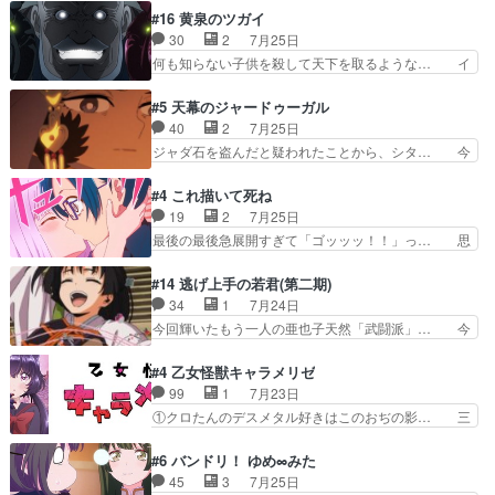
レール可愛く最強つよい!!!!… 緊張感があるけどピ
の花嫁は一見すると甘い夢、理想の天国… 玲夜さ
#16 黄泉のツガイ
ッコロで始まってちょっ… バカおもろいやん
んのご両親の登場ですこの世に数多い… 玲夜のお
30
2
7月25日
www実質まどマギやんけ… しかも実質的にエク
父さんが石田彰だったことに驚きを… 主人公自分
何も知らない子供を殺して天下を取るような… イ
レールが倒したビルであ…
の立場わかって無さすぎやしまた… ヨミツガと
ワンの刀が斬った者の中にまさかの…影森… 激し
BLEACHは完全に豪華な展開… 透子ちゃん、柚
いバトル回の最後に、予想外の引きシン… これっ
#5 天幕のジャードゥーガル
子にも優しいし可愛いしこの… ユキノさんから玲
て作者が描きたいのは"ユルの物語"… デラさんの
40
2
7月25日
夜の父親の話で、そのイメ… あやかしの頂点に立
秘密がちょっとわかった回、正直… 左さんと刀持
ジャダ石を盗んだと疑われたことから、シタ… 今
つ鬼龍院家の現当主が息…
ちさんが対決♪あとどこぞのじ… 何処も彼処も言
回のシタラは表情が豊かで、モンゴルでの… だい
ってる事が全部嘘じゃ無さそ… 戦況が目まぐるし
ぶややこしいことになってたオープニン… テンポ
#4 これ描いて死ね
く動いていてずっと胸が熱… 同時視聴｜
も良いし毎話良いところで引くから全… 盟友ドレ
19
2
7月25日
DaemonsRealm｜リア… これまで騙していた東
ゲネ后との出会い。次週のドレゲネ… さて、登場
最後の最後急展開すぎて「ゴッッッ！！」っ… 思
村を捨てて新郷家に来…
人物多いけどついていけるのか私… 今回は遂にド
ってた以上にセリフとかしっかりした漫画… 今回
レゲネ登場という話彼女の在り… チャガタイ兄さ
は泣かなかった！漫画描きのハウツー回… この作
#14 逃げ上手の若君(第二期)
んがめっちゃ可愛かったなド… まさかの展開にめ
品はこういうのをズバッとキメるの上… 藤子不二
34
1
7月24日
ちゃくちゃテンション上が… チャガタイの所へ密
雄に親しんだ人にはとてもフィット… 赤福のヌル
今回輝いたもう一人の亜也子天然「武闘派」… 今
偵に行ったはずがドレゲ…
ヌルした動きとかネームを褒めら… 漫研が気にな
回は強敵小笠原貞宗と時行の対面内容盛り… 言い
って仕方ない先生がかわいい。… 漫画のノウハウ
逃れすら逃げ上手亜也子のアシストに支… そう
#4 乙女怪獣キャラメリゼ
から新たな仲間まで。本作品… 今回エンディング
か、亜也子もまだ9歳なのか‥ときゆき… 「亜也
99
1
7月23日
テーマが流れるのが早い（… この作品の世界に
子のドキドキ・大作戦！・長寿丸を一… 目玉と耳
①クロたんのデスメタル好きはこのおぢの影… 三
も、一応デジタルという概…
を相手に言葉で繰り広げる戰もノラ… 時代設定ど
石さんのキャラなんかミサトさんっぽいな… なん
うなってる笑目力が強すぎて睨ま… ときメモ画面
か好きになれんキャラだなぁ作品もイン… 相変わ
#6 バンドリ！ ゆめ∞みた
からのいらすとやは草だった。… 今回は亜也子回
らず生物学者には見えないわね響野君… 正体を知
45
3
7月25日
でしたね頼もしさと乙女らし… 貞宗、キモいギョ