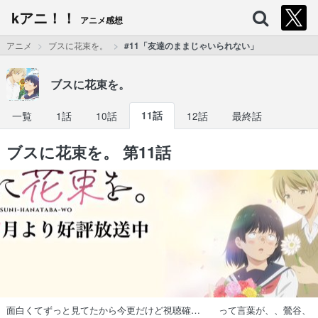
kアニ！！
アニメ感想
アニメ
ブスに花束を。
#11「友達のままじゃいられない」
ブスに花束を。
一覧
1話
10話
11話
12話
最終話
ブスに花束を。 第11話
面白くてずっと見てたから今更だけど視聴確… って言葉が、、鶯谷、