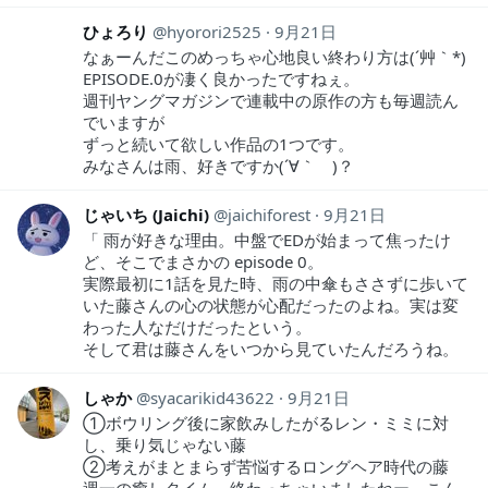
ひょろり
hyorori2525
9月21日
なぁーんだこのめっちゃ心地良い終わり方は(´艸｀*)
EPISODE.0が凄く良かったですねぇ。
週刊ヤングマガジンで連載中の原作の方も毎週読ん
でいますが
ずっと続いて欲しい作品の1つです。
みなさんは雨、好きですか(´∀｀ )？
じゃいち (Jaichi)
jaichiforest
9月21日
「 雨が好きな理由。中盤でEDが始まって焦ったけ
ど、そこでまさかの episode 0。
実際最初に1話を見た時、雨の中傘もささずに歩いて
いた藤さんの心の状態が心配だったのよね。実は変
わった人なだけだったという。
そして君は藤さんをいつから見ていたんだろうね。
しゃか
syacarikid43622
9月21日
①ボウリング後に家飲みしたがるレン・ミミに対
し、乗り気じゃない藤
②考えがまとまらず苦悩するロングヘア時代の藤
週一の癒しタイム、終わっちゃいましたねー。こん