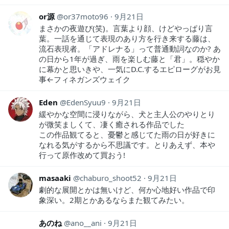
or源
or37moto96
9月21日
まさかの夜遊び(笑)。言葉より顔、けどやっぱり言
葉。一話を通じて表現のあり方を行き来する藤は、
流石表現者。「アドレナる」って普通動詞なのか? あ
の日から1年が過ぎ、雨を楽しむ藤と「君」。穏やか
に幕かと思いきや、一気にD.C.するエピローグがお見
事←フィネガンズウェイク
Eden
EdenSyuu9
9月21日
緩やかな空間に浸りながら、犬と主人公のやりとり
が微笑ましくて、凄く癒される作品でした
この作品観てると、憂鬱と感じてた雨の日が好きに
なれる気がするから不思議です。とりあえず、本や
行って原作改めて買おう!
masaaki
chaburo_shoot52
9月21日
劇的な展開とかは無いけど、何か心地好い作品で印
象深い。2期とかあるならまた観てみたい。
あのね
ano__ani
9月21日