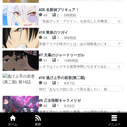
中学生ストーカーしてた花江さん… 主人公がお願
まわりサーカスに突然現れた金髪の大男少… 伝説
いやイケメンが主人公にプレゼ… 「お願いがある
の男の登場によって、山田の輝かしき過… お父さ
#28 名探偵プリキュア！
ときはキスでおねだりする」… 透子とにゃん吉の
んの相方登場回、良い回だったな。諏… 第６話を
46
2
5時間前
馴れ初めを見れて良かった… 第６話をU-NEXTで
ｄアニメストアで視聴しました。視… じゃがいも
「怪盗デッチ・アゲイン」を担当した天﨑滉… ロ
視聴しました。視聴…
しか食べられない貧乏サーカスの… アバンでまた
ンドンから来たの！？あっちの情勢も知り… エク
青い公衆電話が出てきた。みず… おはようござい
レールもその先に真実があるって言って… シュシ
#18 黄泉のツガイ
ます！瑞佳の正体が明かされ… 朝も昼もおやつも
ュのシュシュタンマシュマロ好きだか… ・デッ
29
1
9時間前
じゃがいも尽くしの『ひま… オズの魔法使い、人
チ・アゲイン,イケボや...・ゴウ… みくるのジュエ
影森アスマが味方だとは…あの胡散臭さにす… ア
体をブリキにできる超技…
ルキュアウォッチは母親（あ… デッチ・アゲイン
バンはミネナギサアサ脱出時の話しか下界… やは
がアルカナ・シャドウ↑と… デッチ・アゲインの
りアスマ(石田彰キャラ)は裏切り者た… 原作を読
#7 天幕のジャードゥーガル
でっち上げ!?果たして… 本当、話の平均点は高い
むの我慢していてよかっただって顔… どんどん増
31
1
10時間前
し面白いんだけどそ… 依頼者を装い、特に意味の
えるツガイツガイよりも腹黒い人… 夜桜は「顔で
シタラはドレゲネを復讐仲間に引きずり込む… ト
ない予告状で先入…
損してる」って言うけど、声で… おかしいな石田
ルイ家と、大カアンを支えるチャガタイ家… トル
が実はいい人っぽい？まだ分… 人を信用出来ない
イに功績を挙げさせて政権と軍のバラン… 覇道の
#16 逃げ上手の若君(第二期)
ましてはアサちゃん目的で… "顔で損してる"企み
トルイと王道のオゴタイって感じかな… 賢い人物
38
1
8月7日
顔て何…wアスマさん… 顔で損してるアスマさん
の行動は想定した目的達成のための… シタラとボ
時行「あなたの役に立って恩を返したい」頼…
ついでに声でも損し…
ラクチンの考えが初めてシンクロ… ドレゲネのテ
元々1期からそうだっただろと言われると返… こ
ントを後にするシタラの背後を… 「表裏一体のモ
のアニメの演出、同じCloverWor… 貞宗の思考を
#6 乙女怪獣キャラメリゼ
ンゴル政治」国家の表舞台に… 前回のシタラと対
読み切れなかったのは、経験の… 信濃仮面いった
66
1
8月6日
比したおおらかな笑顔が印… 戦争よりも経済の領
い誰なんだ！役に立ちたいで… 人形だったり将棋
来夢を誑かした岡田と遭遇、でも岡田は気付… 自
域をその視野に入れてい…
だったり、諏訪神党の三大… ・これ罠じゃない
分も相手の容姿しか見てなかったと気付き… みん
の？・砦を捨てるって同盟… 合戦における伝令の
なからのメイク道具が、らいりーさんを… らいり
#6 うしろの正面カムイさん
ホーム
最新
メニュー
意味。特に諏訪の地は山… 薄々思ってたけど実写
ーの影響で理想に向けて努力する黒絵… コングと