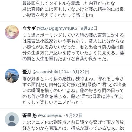
最終回らしくタイトルを意識した内容だったな
君は直接的には何もしてないけど藤の精神的には良
い影響を与えてくれたって感じよね
ウサギ
cG7DgIJJmvr4uK6
9月22日
ミミ達とボーリングしている時の藤の言葉に対する
は発言は小説家という事もあり、常人には分からな
い感性があるみたいだった。君と出会う前の藤は自
分の生き方に戸惑いを持っていたように見える。藤
の雨と人生を重ねたような言葉が良かった。
憂月
sasanishiki1204
9月22日
雨が好きという藤の感性は独特よね。濡れるし傘さ
すの面倒だし自分は絶対嫌だ(笑)最後に"君"との出会
いの瞬間を描くのいいよね。藤の好きな雨の日って
のも何か運命を感じる。藤と"君"の日常は時々笑え
たりして楽しいアニメだった！
蒼星 悠
souseiyuu
9月22日
このアニメ化の到達点と前日譚？を繋げて雨が何故
好きなのかを表現とは、構成が凝っているなぁ。総