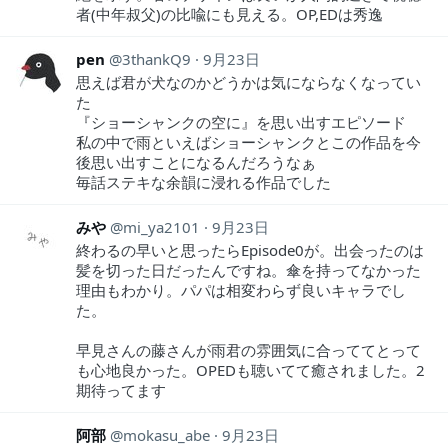
者(中年叔父)の比喩にも見える。OP,EDは秀逸
pen
3thankQ9
9月23日
思えば君が犬なのかどうかは気にならなくなってい
た
『ショーシャンクの空に』を思い出すエピソード
私の中で雨といえばショーシャンクとこの作品を今
後思い出すことになるんだろうなぁ
毎話ステキな余韻に浸れる作品でした
みや
mi_ya2101
9月23日
終わるの早いと思ったらEpisode0が。出会ったのは
髪を切った日だったんですね。傘を持ってなかった
理由もわかり。パパは相変わらず良いキャラでし
た。
早見さんの藤さんが雨君の雰囲気に合っててとって
も心地良かった。OPEDも聴いてて癒されました。2
期待ってます
阿部
mokasu_abe
9月23日