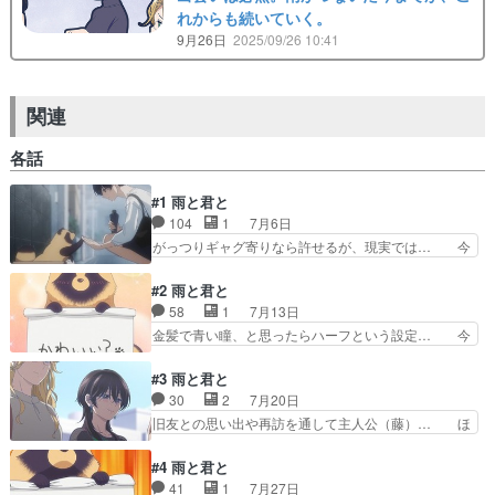
れからも続いていく。
9月26日
2025/09/26 10:41
関連
各話
#1 雨と君と
104
1
7月6日
がっつりギャグ寄りなら許せるが、現実では… 今
期からアニメ始まっためっちゃ癒されまし… タヌ
キと口に出してはいけないアニメ⋯？現… 青年役
#2 雨と君と
のこの声は‼︎もしかして山下誠一郎… 見た感想と
58
1
7月13日
しては犬じゃなくて狸じゃね？っ… タヌ…じゃな
金髪で青い瞳、と思ったらハーフという設定… 今
くて犬かわいい。主人公の作画… なぜかおすすめ
回も見事なフリップ芸でした！キャラも増… 特に
に出てきたまだ１話しかない… 何クールか前にも
ストーリーの展開が早いわけじゃない。… 今期の
#3 雨と君と
あった気がする。ハートウ… 事前知識が主演声優
癒しアニメ枠だ…藤(早見沙織さん)… 「ムリ」の
30
2
7月20日
さんとたぬきっぽいもの… 2025年／月見里智弘
フリップ出して高速でバイブして… 金髪ロリの声
旧友との思い出や再訪を通して主人公（藤）… ほ
／レスプリが喋った…
というか喋り方が鼻につく。話… 藤さん眼鏡かけ
のぼのしてて好きやわあ。藤の友達がすん… たぶ
るとに似てるって言われてあ… 不器用な親子のお
んというのは流し視聴になってきている… 画像は
#4 雨と君と
互いを思いやる気持ち。優… 自然とにやけるんす
３話：眼鏡のお姉さんは好きですか？… 藤の高校
41
1
7月27日
わ 鬱とか就活とかで大… 小説家の藤はある雨の