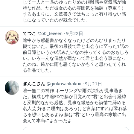
じて一人と一匹のゆったりめの距離感や空気感が独
特な作品。ただ彼女のあの雰囲気を強調（尊重？）
するあまりに、文章書きではちょっと有り得ない感
じになっていたのが残念でした。
てつこ
o0_teeeen
9月22日
途中から感想書かなくなったけどのんびりまったり
観てはいた。最後の最後で君と出会うに至った1話の
前日譚というか0話みたいなの持ってくるのおもしろ
い。いろーんな偶然が重なって君と出会う事になっ
たのね。確かに雨も悪くないかも？と思わせてくれ
る作品でした。
ぎんこさん
ginkosankakuii
9月21日
唯一無二の神作 ボーリングや雨の演出が見事過ぎ
た。構成も中途EDで藤が目覚めて"君"と出会う経緯
と変則的ながら必然、見事な緩急から詩情で締める
名人芸 好きに理由はあろうけど言葉にすれば零れ落
ちる想いもあるよね 藤は"君"という最高の家族に出
会えて本当によかったよ