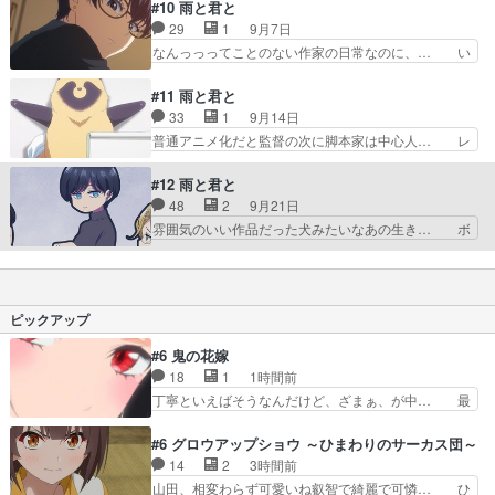
らしいエピソードだった。監督の絵コン… 春先の
#10 雨と君と
れ編集と喋ってる時な… 現実でも早く秋にならな
ある日希依は藤が小説家だと知り、ど… 毎週の癒
29
1
9月7日
いかなぁずっと秋で… ワンちゃんの鳴き声超かわ
し、安定の良さ特に語る事もないか… ミミとレン
なんっっってことのない作家の日常なのに、… い
いい！抱きしめて…
が藤の小説に深掘りしないところ… あのタヌキな
つもと雰囲気違って小説家の書けない苦悩… 藤は
んで希衣ちゃんと一緒にすごん… カフェでワンち
幼馴染の日浦からアニメの脚本を頼まれ… 素晴ら
#11 雨と君と
ゃんも座ってるのめっちゃ可… 小説書いてません
しいエピソードだった。このアニメ、… 藤は小説
33
1
9月14日
ww必然な出会いもあるか… 君と同じく雨のなか
が好きだからこそ、小説家になった… ワンちゃん
普通アニメ化だと監督の次に脚本家は中心人… レ
での希依ちゃんとの出会…
とリモート会議出席してて可愛か… 目が覚めて月
ンのゴミを見る目たっっっっっまんね！！… 名探
食見てたらいざ寝ようとして眠… シュヴァルツヴ
偵の服着た“君”可愛いw北条さんの圧… ここ数話
#12 雨と君と
ェルダーキルシュトルテって… メガネの娘ぉぉお
アニメ関係の話だったけど最後は意… 徹夜して書
48
2
9月21日
おぉおおぉぉぉおおおおお… アニメ脚本家デビュ
き上げた脚本小学生時代の幼馴染… 日浦から頼ま
雰囲気のいい作品だった犬みたいなあの生き… ボ
ー。阿闍梨餅は、安くて…
れたアニメの脚本は無事完成す… 近年のアニメは
ウリングでタイムトラベルはしない心配性… 君と
こういう遊びをやる余裕があ… 思い出のシャツで
出逢う第0話、もう一度1話から観たく… 何故雨
作るぬいぐるみがかわいか… 原作ではエピソード
が好きなのか…それを考える藤だけど… 梅雨入り
ごとに分かれていたもの… ①藤とミミが蜂につい
が発表され藤はうれしくなるが「君… 大人になっ
ピックアップ
て熱く語るのに対して…
てからの夜遊びのたのしさ。君を… 最後まで面白
かったです、癒されました♪た… もう喋れれば最
#6 鬼の花嫁
悪たぬきじゃ無くても犬でも… 藤さんと君から溢
18
1
1時間前
れる癒し・不思議・おもし… 最終話も特に変わり
丁寧といえばそうなんだけど、ざまぁ、が中… 最
なく藤と君と雨を交えて…
初、にゃん吉が透子のストーカーを始めた… 高道
きもいけどあれ横で見せつけられるのは… 玲夜の
#6 グロウアップショウ ～ひまわりのサーカス団～
前の婚約者鬼山桜子がめっちゃ別嬪さ… にゃんき
14
2
3時間前
ちくんのお母さんが一番かわいいで… 花江さんが
山田、相変わらず可愛いね叡智で綺麗で可憐… ひ