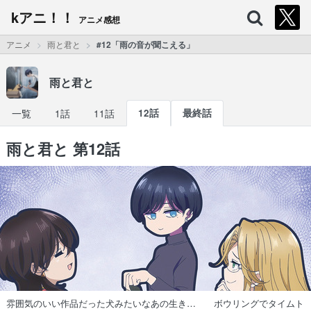
kアニ！！
アニメ感想
アニメ
雨と君と
#12「雨の音が聞こえる」
雨と君と
一覧
1話
11話
12話
最終話
雨と君と 第12話
雰囲気のいい作品だった犬みたいなあの生き… ボウリングでタイムト