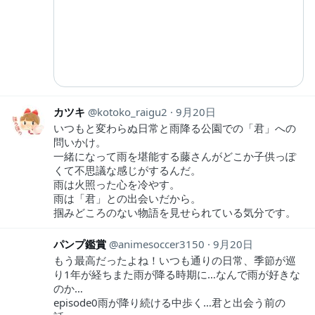
カツキ
kotoko_raigu2
9月20日
いつもと変わらぬ日常と雨降る公園での「君」への
問いかけ。
一緒になって雨を堪能する藤さんがどこか子供っぽ
くて不思議な感じがするんだ。
雨は火照った心を冷やす。
雨は「君」との出会いだから。
掴みどころのない物語を見せられている気分です。
パンプ鑑賞
animesoccer3150
9月20日
もう最高だったよね！いつも通りの日常、季節が巡
り1年が経ちまた雨が降る時期に…なんで雨が好きな
のか…
episode0雨が降り続ける中歩く…君と出会う前の