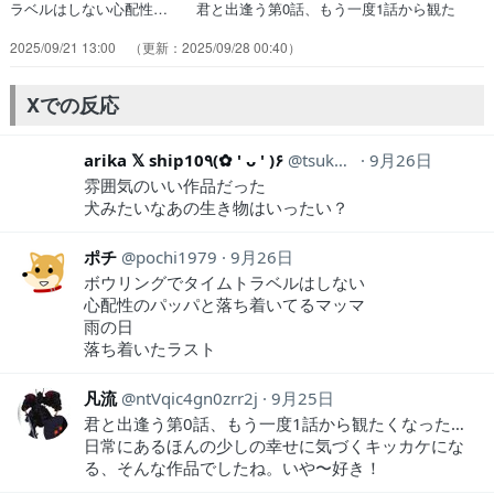
ラベルはしない心配性… 君と出逢う第0話、もう一度1話から観た
く… 何故雨が好きなのか…それを考える藤だけど… 梅雨入りが発
2025/09/21 13:00
2025/09/28 00:40
表され藤はうれしくなるが「君… 大人になってからの夜遊びのたのし
さ。君を… 最後まで面白かったです、癒されました♪た… もう喋
れれば最悪たぬきじゃ無くても犬でも… 藤さんと君から溢れる癒し・
Xでの反応
不思議・おもし… 最終話も特に変わりなく藤と君と雨を交えて…
arika 𝕏 ship10٩(✿ ' ᴗ ' )۶
tsuka0204
9月26日
雰囲気のいい作品だった
犬みたいなあの生き物はいったい？
ポチ
pochi1979
9月26日
ボウリングでタイムトラベルはしない
心配性のパッパと落ち着いてるマッマ
雨の日
落ち着いたラスト
凡流
ntVqic4gn0zrr2j
9月25日
君と出逢う第0話、もう一度1話から観たくなった…
日常にあるほんの少しの幸せに気づくキッカケにな
る、そんな作品でしたね。いや〜好き！