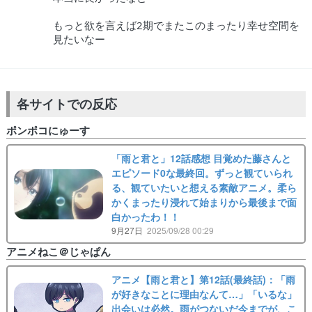
もっと欲を言えば2期でまたこのまったり幸せ空間を
見たいなー
各サイトでの反応
ポンポコにゅーす
「雨と君と」12話感想 目覚めた藤さんと
エピソード0な最終回。ずっと観ていられ
る、観ていたいと想える素敵アニメ。柔ら
かくまったり浸れて始まりから最後まで面
白かったわ！！
9月27日
2025/09/28 00:29
アニメねこ＠じゃぱん
アニメ【雨と君と】第12話(最終話)：「雨
が好きなことに理由なんて…」「いるな」
出会いは必然。雨がつないだ今までが、こ