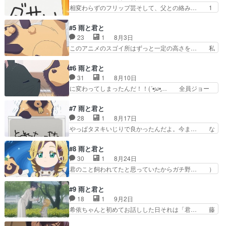
時代からの友人ミミとレンが遊びに… ⚪︎異世界黙
相変わらずのフリップ芸そして、父との絡み… 1
日に見た目タヌキの自…
示録マイノグーラ 今日はゆっ… 余計なものが削
話でもそうだったけど、藤さんは雨でも傘… アニ
ぎ落とされてて、静かに、で… 藤さん、学生の頃
メ、バッドガール魅力がないわけではな… 独身女
#5 雨と君と
から藤さんだね。しかし、… みんな美人さんで
性を見るために見ている。続きが気に… 藤は母道
23
1
8月3日
す。ついに「たぬき」とい… 主人公が自分と同じ
子から花火を見に行こうと誘われお… なーんも考
このアニメのスゴイ所はずっと一定の高さを… 私
感覚持ってて一人で空と…
えないでボーっと観れる。あと希… 雨宿りを考え
はキャラの姿を知らなくても～声だけ聞い… 藤は
ず雨を気にしない辺りが、本当… お父さんがおも
担当編集者の橋上から漫画原作の仕事を… 諸星す
#6 雨と君と
ろすぎるって犬くんはお父さ… 主人公なんで乗れ
みれさんに宮本侑芽さんが登場したな… アライグ
31
1
8月10日
たバスに乗らなかったんだ… 犬はアウトだけどた
マ説たぬき説雑種の犬説出てきたけ… 今日もワン
に変わってしまったんだ！！(´•̥ω•̥… 全員ジョー
ぬきはいいのか……そし…
ちゃ・・・いや、アライグマちゃ… はたして、犬
クか本音かわかんないやつだから… 君と黒猫ちゃ
なのか、アライグマなのか、そ… 落としたリンゴ
んの関係構築が一応メインだけ… フードコート
#7 雨と君と
そのまま食えよ、無駄に清潔… ５話に出てきたま
で、また明日今期は癒しアニメ… 藤の双子の弟テ
28
1
8月17日
な板。このタイプのまな板… 都会って、銀杏並木
ルが訪ねてくる。その後テル… 個人的に早見さん
やっぱタヌキいじりで良かったんだよ。今ま… な
に栗の木も植っているの…
の演技がこれまでのクール… 猫、あんまり人んち
んでもない日なんてあるのかな塩おにぎり… 藤は
の匂いのしない棚の上の… 動物ふれあい動画なら
小説のアイデアが思い浮かばずに頭を抱… ハフハ
#8 雨と君と
ネットにいくらでもあ… やはり今期一番の癒し枠
フ言ってる獣はスケッチブックの文字… 仕事が煮
30
1
8月24日
はここだよ。しかし… 弟くん双子で奥さんいるの
詰まった時にペットや家族に構いた… ①疲れてる
君のこと飼われてたと思っていたからガチ野… ）
意外だった。動物…
藤に「今日は早く家に帰って仕事… なんでもない
の「もやしもん」よりA・オリゼーにご協… 藤が
日だけど同じ日はない］７話で… 唐突に希衣ちゃ
1日外出することになり「君」は1人で… しかも
#9 雨と君と
んいっぱい出てきて可愛かっ… ⚪︎異世界黙示録マ
あの寂しそうな。そして名シーンのハ… 鴨が水の
18
1
9月2日
イノグーラ アニメ観な… 今回、いつも以上にぶ
中にある餌を必死に取ろうとする様… 広告や集客
希依ちゃんと初めてお話しした日それは「君… 藤
つ切り感がすごかった…
のための3Bの法則(Beaut… 不意に藤が遭遇した
さんが小説家らしいと聞いて、何の小説書… 素晴
婦人まさかのもやしもん… 希依ちゃん毎週出てく