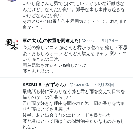
いいし藤さんも男でもJKでもいいぐらいな距離感な
んだけど、なんだか良い。派手な事も事件も起きな
いけどなんだか良い
それとOPとED両方作中雰囲気に合っててこれもまた
良かった。
軍の太 (点の位置を間違えた)
ssss2kpsbmr
9月24日
今期の癒しアニメ 藤さんと君から溢れる 癒し・不思
議・おもしろオーラ どんどん増えるキャラ 変わって
いく藤さんの日常…
両主題歌もオシャレ&癒しだった
藤さんと君の…
KAZMI-R（かずみん）
kazmi0514
9月23日
最終話も特に変わりなく藤と君と雨を交えて日常を
描くのがこの作品らしい
君に雨が好きな理由を聞かれた際、雨の香りを含ま
せた藤にとても共感した
後半、君と出会う前のエピソードも良かった
藤と君にとって雨は心の潤滑油みたいなものかもし
れない