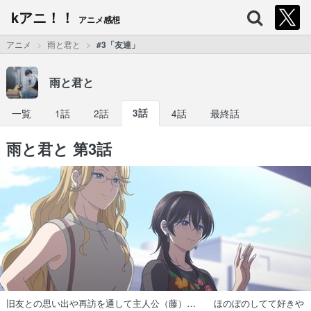
kアニ！！
アニメ感想
アニメ
雨と君と
#3「友達」
雨と君と
一覧
1話
2話
3話
4話
最終話
雨と君と 第3話
旧友との思い出や再訪を通して主人公（藤）… ほのぼのしてて好きや