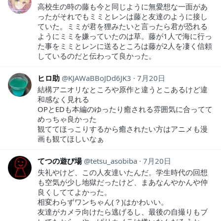
高校生の時の藤も今と同じように無愛想な一面があ
ったがそれでもミミとレンは藤と友達のように接し
ていた。ミミが君を狸みたいと言ったら君が恐れる
ようにミミを嫌っていたのは草。藤が1人で海に行っ
た事をミミとレンに送るところは藤が2人を凄く信頼
しているのだと伝わって良かった。
ヒロ助
KJAWaBBoJDd6JK3
7月20日
結構アニオリなところや原作と違うとこあるけど違
和感なく見れる
OPとEDも本編のゆったり癒される雰囲気に合ってて
めっちゃ良かった
観ててほっこりするから癒されたい方はアニメも漫
画も観てほしいなぁ
てつの遊び場
tetsu_asobiba
7月20日
失礼やけど、この人友達いたんだ。学生時代の回想
も空気が少し地獄だったけど、まあなんやかんや仲
良くしててよかった。
相変わらずワンちゃん(？)はかわいい。
友達がカメラ向けたら逃げるし、最後の自撮りもブ