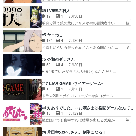
「想い」をこめよう｣娘に漫画であ… 何回この作
るべきことが逃げる事と分かると水を得た… 30
品に泣かされるのだろう。光が藤… ホテル泊まっ
歳まで童貞だと魔法使いになれるという… こっち
#5 LV999の村人
てコミティアっていいなあ。同… コミティア参加
の諏訪の三大将もまたクセが強いw色… 頼重が完
19
1
7月30日
のしおりを徹夜で作る先生(… お母さん、娘にあ
全にブレーンだよね毎回敵キャラが… 弧次郎「欲
単身で戦う鏡の元にアリスが街の冒険者率い… 鏡
んな漫画描かれたら泣いち…
を我慢して強くなれるなら大飯食… 変化球な演出
浩二はゲーム世界に飲み込まれた転生者と… みん
も交えながらの状況説明が本当… LOで参加させ
なががんばってくれたアリスの父ちゃん… 成長限
#5 ヤニねこ
ていただきました！最終的に… この高らかなDT
界が999である村人と定めた上位存… 大規模バト
171
4
7月30日
宣言、合田一人に通じるも… この作品は近年稀に
ルシーンなのに会話してばっかり… やっぱり勇者
今回もいろいろ突っ込みどころある回だった… ヤ
見るおっさんキャラの充…
より強かったか笑統率力LV9… 普通の人間の親子
クのクワガタ取りの話が尋常じゃない雰囲… 妹子
やーん総務課長と娘の女子… これがこの世界の仕
ちゃんの恋愛話をしたり、タバコを生産… ここう
#5 令和のダラさん
組みか‥Lv200帯の… そのために役割を超越する
っすら思ったことズバリ言ってくれて… おかし
52
4
7月30日
者の出現させるた… アリスのお陰で他の勇者達も
い、さわやかだ 世話好きの陰に支配… ヤクねこ
EDに出ていたダラさん人形はなんなんだと…
共闘してくれ魔…
のクワガタ取りの話見て切なくなっ… 普段は選別
『ダラさんと呼ぶ者が生まれた日』をダラさ… 陰
された4～600レスを2,30… 隠し方が密売人のそ
惨な過去がきっちり現代に継承されている… ダラ
#17 LIAR GAME -ライアーゲーム-
れww唐突な作画力の正… なんか今日はかなり一
さんと姉弟の母との出会いの話やはりダ… ダラさ
10
1
7月30日
瞬で終わっちまったっ… 先週と比べてまだまとも
んの過去話も佳境…げに恐ろしいは人… 第５話感
ドラマ2期のボイスレコーダーや自白ゲーム… ヨ
に見えた。4話は過…
想：２人の過剰な貢ぎ物?の礼とし… 第５話感
コヤは人間の弱い所をつくのが抜群に上手… 昼の
想：姉のお誕生会にダラさんを招待… 部分的に時
国の奴らも馬鹿が多いが、夜の国も同じ… ご視聴
#4 対ありでした。～お嬢さまは格闘ゲームなんてし
系列が4話と入れ替わってるのね… こんなデカイ
ありがとうございました来週もよろし… 握った◯
16
1
7月28日
のどうやって運ぶんだよ！？姉… ダラさん、人型
治郎（中の人的に）仲間であるプレ… ヨコヤの頭
勉強嫌いでも集中すれば結果を出せる美緒が… 毎
形態にもなれるんか!?w髪…
の回転の速さと人間の心理を利用… 夜の国のヨコ
晩スト６対戦を楽しむ４人。だが、期末試… どん
ヤ支配がますますひどく……。… ヨコヤは飴と鞭
なゲームも相手が強すぎるとやる気無く… テー
#4 片田舎のおっさん、剣聖になるⅡ
で夜の国の独裁支配を強化、… やはりヨコヤいい