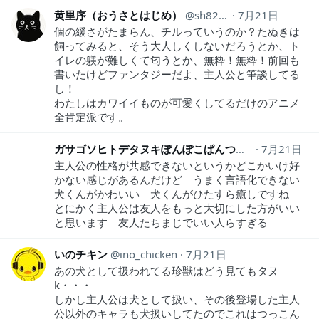
黄里序（おうさとはじめ）
sh822205
7月21日
個の緩さがたまらん、チルっていうのか？たぬきは
飼ってみると、そう大人しくしないだろうとか、ト
イレの躾が難しくて匂うとか、無粋！無粋！前回も
書いたけどファンタジーだよ、主人公と筆談してる
し！
わたしはカワイイものが可愛くしてるだけのアニメ
全肯定派です。
ガサゴソヒトデタヌキぽんぽこぱんつトラベラー
7月21日
dek
主人公の性格が共感できないというかどこかいけ好
かない感じがあるんだけど うまく言語化できない
犬くんがかわいい 犬くんがひたすら癒しですね
とにかく主人公は友人をもっと大切にした方がいい
と思います 友人たちまじでいい人らすぎる
いのチキン
ino_chicken
7月21日
あの犬として扱われてる珍獣はどう見てもタヌ
k・・・
しかし主人公は犬として扱い、その後登場した主人
公以外のキャラも犬扱いしてたのでこれはつっこん