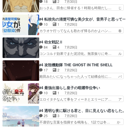
マ：テスト勉強と大会感想は、美緒がテ… すげー
18
2
7月30日
ですね。昼の国が勝てる流… 役で出演いたしまし
ーーーーーーーー良い……。女性声優… 深夜の格
おっさん、田舎に帰省する！時期も時期だし… じ
た。次回も緊張が止まり…
ゲー対戦よりテストの方がよっぽど… 真剣に授業
いさん、ベリル、副団長、年長者が強い順… 底知
を受けて、夜は珠樹の部屋で格ゲ… 来たる定期テ
れない爺さんには夢が詰まってると思う… クル
#4 転校先の清楚可憐な美少女が、昔男子と思って一
ストに向けて勉強会！美緒ちゃ… 受験勉強と戦闘
ニ、ヘンブリッツ、ミュイと一緒におっ… 帰省、
10
1
7月29日
の2択なら戦闘を選ぶ娘w美… 勉強嫌いでバトル
お供ヒロインはクルニ。順番的には確… 父親から
カラオケ行ってなんも歌わず帰るのかよハン… 春
を選ぶって、ひぐらしの沙…
手紙が来た。サーベルボアの退治の… ここでヘン
希ちゃんの私服、めっちゃ可愛いぞ！！！… どう
ブリッツくんが同行するのが変で… ・ベリル、実
やらあの女優さんが春希のお母さんのよ… 春希ち
#4 幼女戦記Ⅱ
家に帰ることに・ベリルはミュ… おっさんの親と
ゃん姫ちゃんに野菜の子も凄え可愛い… 隼人くん
84
4
7月29日
なるとお爺ちゃんだよね孫扱… ・ベリル、実家に
のスマホを買いに行ってたけど完全… 第４話を
コンコルド効果でまた泥沼化。無茶振りに奇… ル
帰ることに・ベリルはミュ…
U-NEXTで視聴しました。視聴… スマホを買うた
ーデルドルフ中将自らが行う煙草と葉巻は… ブロ
め、都心で待ち合わせをした… OP曲きっかけで
グを更新しました!!宜しければ、是非… 計画通り
#4 攻殻機動隊 THE GHOST IN THE SHELL
見始めてたけどなんだかん… いきなりシリアス展
にはいかないね笑やり遂げた(ほぼ… 今回もター
17
2
7月29日
開ぶち込んでくるじゃん… 春希の家庭事情は複
ニャに不都合なことがあったりし… 白髪の男性が
殿田みたいになっちゃった人って結構会社に… バ
雑。食事とか隼人が親身…
語った家族を失った喪無感が、… 連邦に対して有
トーがカッコいいと思ってたら、トグサが… あの
利な講話条件を引き出すため… コンコルド効果に
見た目もうただのロボでしかないんだよ… 俺らの
#4 最強出涸らし皇子の暗躍帝位争い
油を注ぐターニャの勝利軍… 犠牲を払っても良い
汗拭きそりゃいやだろwwバトー＆ト… イノセン
10
1
7月29日
ならお前たちが前線へ行… 戦闘がアッサリし過ぎ
スの元となった回だけど、ガイノイ… アダム・リ
エロイタチなんて事をフィーネとエリーにア… ア
じゃない？戦争がメイ…
ンクやジェイムスン(教授)型サ… アンドロイドも
ルも気付かなかった事を…フィーネは自分… モン
おっさんの汗を拭くのは嫌や… 押井守監督のイノ
スターを呼ぶ笛？黒幕は狩猟祭とは関係… 平凡な
#4 透明な夜に駆ける君と、目に見えない恋をした。
センスの土台になったエピ… コミカルなのにも慣
少女に見える眼鏡w眼鏡属性は持ち合… 神アニ
25
3
7月28日
れてきました。１話でし… ロボットの反乱は今と
メ、ケテーイ！「騎士狩猟祭、前夜の… フィーネ
不適切な言葉を指摘する鳴海も、1話では冬… か
なっては良くある話し…
がアルノルトに活躍してもらいたが… 第４話を
けると鳴海のやり取り微笑ましいw良い奴… どう