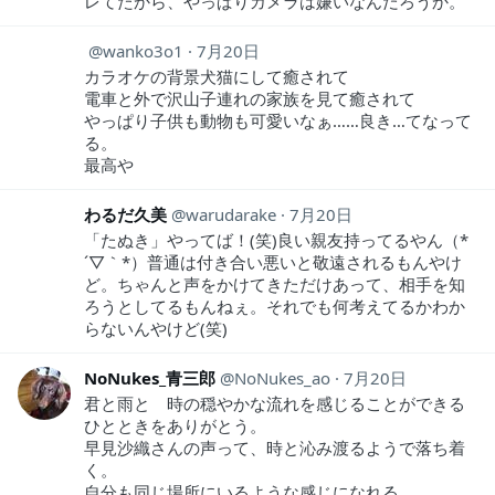
レてたから、やっぱりカメラは嫌いなんだろうか。
wanko3o1
7月20日
カラオケの背景犬猫にして癒されて
電車と外で沢山子連れの家族を見て癒されて
やっぱり子供も動物も可愛いなぁ……良き…てなって
る。
最高や
わるだ久美
warudarake
7月20日
「たぬき」やってば！(笑)良い親友持ってるやん（*
´▽｀*）普通は付き合い悪いと敬遠されるもんやけ
ど。ちゃんと声をかけてきただけあって、相手を知
ろうとしてるもんねぇ。それでも何考えてるかわか
らないんやけど(笑)
NoNukes_青三郎
NoNukes_ao
7月20日
君と雨と 時の穏やかな流れを感じることができる
ひとときをありがとう。
早見沙織さんの声って、時と沁み渡るようで落ち着
く。
自分も同じ場所にいるような感じになれる。