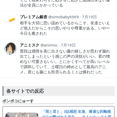
法が全員にかかっている
プレミアム銀杏
simobaby6969
7月19日
相手を大切に思い認めているからこそ、友達といえ
ど他人だからこその思いやりや尊重がある。いやー
今日も癒された
アニミスク
animisc
7月19日
普段は感情を表に出さない藤の嬉しさが思わず漏れ
出てしまったという感じの声の演技がいい。君の憎
めない可愛さもいい。とにかくすべてが高いレベル
で調和していて、土曜日の締めとして最高のアニ
メ。君にも藤にも拒否られるミミは憐れだった
各サイトでの反応
ポンポコにゅーす
「雨と君と」3話感想 友達、最適な距離感
で心が繋がれる存在……大人になっても変