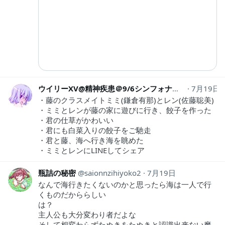
ウイリーXV@精神疾患＠9/6シンフォナーレ（フィルコン）＠東京立川
7月19日
・藤のクラスメイトミミ(鎌倉有那)とレン(佐藤聡美)
・ミミとレンが藤の家に遊びに行き、餃子を作った
・君の仕草がかわいい
・君にも白菜入りの餃子をご馳走
・君と藤、海へ行き海を眺めた
・ミミとレンにLINEしてシェア
瓶詰の秘密
saionnzihiyoko2
7月19日
なんで海行きたくないのかと思ったら海は一人で行
くものだかららしい
は？
主人公も大分変わり者だよな
そして相変わらずたぬきをたぬきと認識出来ない魔