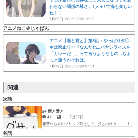
わらない関係の尊さ。1人＋1で海も楽しい
ね！！
7月22日
2025/07/22 16:28
アニメねこ＠じゃぱん
アニメ【雨と君と】第3話：やっぱりタ◯
キは禁止ワードなんだね...ハヤシライスを
「カレーだ！」って言うようなもの...ちょ
っと違うかそれは。
7月19日
2025/07/20 07:51
関連
次話
#4 雨と君と
41
1
7月27日
相変わらずのフリップ芸そして、父との絡み… 1
話でもそうだったけど、藤さんは雨でも傘… アニ
各話
メ、バッドガール魅力がないわけではな… 独身女