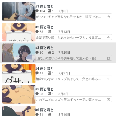
性を見るために見ている。続きが気に… 藤は母道
#1 雨と君と
子から花火を見に行こうと誘われお… なーんも考
104
1
7月6日
えないでボーっと観れる。あと希… 雨宿りを考え
ず雨を気にしない辺りが、本当… お父さんがおも
がっつりギャグ寄りなら許せるが、現実では… 今
ろすぎるって犬くんはお父さ… 主人公なんで乗れ
期からアニメ始まっためっちゃ癒されまし… タヌ
たバスに乗らなかったんだ… 犬はアウトだけどた
キと口に出してはいけないアニメ⋯？現… 青年役
#2 雨と君と
ぬきはいいのか……そし…
のこの声は‼︎もしかして山下誠一郎… 見た感想と
58
1
7月13日
しては犬じゃなくて狸じゃね？っ… タヌ…じゃな
金髪で青い瞳、と思ったらハーフという設定… 今
くて犬かわいい。主人公の作画… なぜかおすすめ
回も見事なフリップ芸でした！キャラも増… 特に
に出てきたまだ１話しかない… 何クールか前にも
ストーリーの展開が早いわけじゃない。… 今期の
#3 雨と君と
あった気がする。ハートウ… 事前知識が主演声優
癒しアニメ枠だ…藤(早見沙織さん)… 「ムリ」の
30
2
7月20日
さんとたぬきっぽいもの… 2025年／月見里智弘
フリップ出して高速でバイブして… 金髪ロリの声
旧友との思い出や再訪を通して主人公（藤）… ほ
／レスプリが喋った…
というか喋り方が鼻につく。話… 藤さん眼鏡かけ
のぼのしてて好きやわあ。藤の友達がすん… たぶ
るとに似てるって言われてあ… 不器用な親子のお
んというのは流し視聴になってきている… 画像は
#4 雨と君と
互いを思いやる気持ち。優… 自然とにやけるんす
３話：眼鏡のお姉さんは好きですか？… 藤の高校
41
1
7月27日
わ 鬱とか就活とかで大… 小説家の藤はある雨の
時代からの友人ミミとレンが遊びに… ⚪︎異世界黙
相変わらずのフリップ芸そして、父との絡み… 1
日に見た目タヌキの自…
示録マイノグーラ 今日はゆっ… 余計なものが削
話でもそうだったけど、藤さんは雨でも傘… アニ
ぎ落とされてて、静かに、で… 藤さん、学生の頃
メ、バッドガール魅力がないわけではな… 独身女
#5 雨と君と
から藤さんだね。しかし、… みんな美人さんで
性を見るために見ている。続きが気に… 藤は母道
23
1
8月3日
す。ついに「たぬき」とい… 主人公が自分と同じ
子から花火を見に行こうと誘われお… なーんも考
このアニメのスゴイ所はずっと一定の高さを… 私
感覚持ってて一人で空と…
えないでボーっと観れる。あと希… 雨宿りを考え
はキャラの姿を知らなくても～声だけ聞い… 藤は
ず雨を気にしない辺りが、本当… お父さんがおも
担当編集者の橋上から漫画原作の仕事を… 諸星す
#6 雨と君と
ろすぎるって犬くんはお父さ… 主人公なんで乗れ
みれさんに宮本侑芽さんが登場したな… アライグ
31
1
8月10日
たバスに乗らなかったんだ… 犬はアウトだけどた