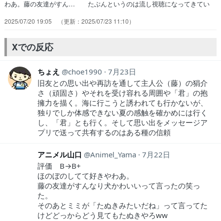
わあ。藤の友達がすん… たぶんというのは流し視聴になってきてい
る… 画像は３話：眼鏡のお姉さんは好きですか？… 藤の高校時代
2025/07/20 19:05
2025/07/23 11:10
からの友人ミミとレンが遊びに… ⚪︎異世界黙示録マイノグーラ 今日
はゆっ… 余計なものが削ぎ落とされてて、静かに、で… 藤さん、
学生の頃から藤さんだね。しかし、… みんな美人さんです。ついに
Xでの反応
「たぬき」とい… 主人公が自分と同じ感覚持ってて一人で空と…
ちょえ
choe1990
7月23日
旧友との思い出や再訪を通して主人公（藤）の狷介
さ（頑固さ）やそれを受け容れる周囲や「君」の抱
擁力を描く。海に行こうと誘われても行かないが、
独りでしか体感できない夏の感触を確かめには行く
し、「君」とも行く。そして思い出をメッセージア
プリで送って共有するのはある種の信頼
アニメル山口
Animel_Yama
7月22日
評価 B→B+
ほのぼのしてて好きやわあ。
藤の友達がすんなり犬かわいいって言ったの笑っ
た。
そのあとミミが「たぬきみたいだね」って言ってた
けどどっからどう見てもたぬきやろww