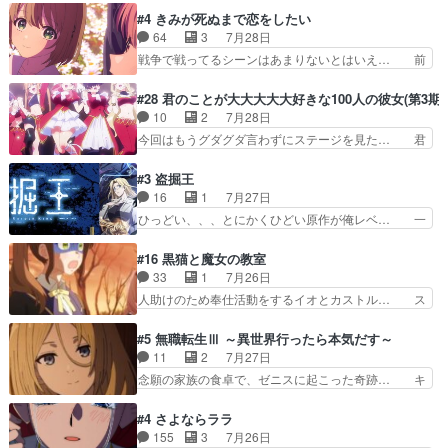
ABEMAで視聴しました。視聴に… 第４話、アル
接していいのかわからず戸惑うかけるも… 盲目だ
#4 きみが死ぬまで恋をしたい
とフィーネの２度目のデート出… マジできな臭い
と相手の表情も分からないからどう思… 今期のバ
64
3
7月28日
ぞ帝位争い。姉からの刺客を… ふぃーねと町の様
ックナンバーみたいなOPアニメ。… 初デートで
戦争で戦ってるシーンはあまりないとはいえ… 前
子を見に行ったら町中で窃…
冬月を笑わせようとする姿も冬月… 特に大きな事
回までにあまり見れなかったようなシーナ… ミミ
件やイベントが起きるでもなく… 初デートで冬月
の存在で揺らぐ14クラス約束された死… ミミの
#28 君のことが大大大大大好きな100人の彼女(第3期)
を笑わせようとする姿も冬月… 3話までは主人公
秘密をあっさり受け入れたのは拍子抜… 蘇生魔法
10
2
7月28日
がどうでもいいことでずっ… 花火購入に浅草へ…
って下衆い国なら進退窮まったら手… 蘇生魔法ヤ
今回はもうグダグダ言わずにステージを見た… 君
行き当たりばったり訪問…
バイけどミミいなかったら詰んで… アニメオタク
のことが大大大大大好きな１００人の彼女… 100
あるある：作中に花が登場する… ご視聴ありがと
カノ版ラブライブ！？こういうのは人… 俺、みん
#3 盗掘王
うございました！アリとセイ… ごめん、そういう
なのレッスン動画をDVDが焼きき… アナウンス
16
1
7月27日
話がしたい作品じゃないの… 第４話感想：その口
役で出演いたしましたみんなのア… 恋太郎ファミ
ひっどい、、、とにかくひどい原作が俺レベ… 一
止め効果あるかな？ミミ…
リーがガチでアイドルに挑戦！… ギャグギャグし
般人が巻き込まれることもあるのか結構面… 久野
くもド直球で泣ける回来たな… 【完全初見】100
美咲さんと言えば幼女！アイマスの市原… 遼河は
#16 黒猫と魔女の教室
カノGirlfrien… 『アイドル伝説恋太郎ファミリ
目的の為には人命も軽視するタイプの… 4つのス
33
1
7月26日
ー』にて「ア… 安木路佐ウル子役で出演いたしま
キルが揃う。広い墓を捜索中、遼河… 村正はそん
人助けのため奉仕活動をするイオとカストル… ス
したクォリ…
なおどろおどろしいエピソードあ… 気持ちよくし
ピカも大概怖がりだけど、カストルが更に… イオ
ようとしてるのはわかるけど。… 韓国ご自慢の俺
とカストルの共通点は、魔法の制御が出… 椋鳥の
#5 無職転生Ⅲ ～異世界行ったら本気だす～
レベのアニメ制作を日本に奪… 予言で正体がバレ
大群て…住民から迷惑がられてない？… キングコ
11
2
7月27日
る、もう騙し討ちは出来な… 村正の墓、アニメで
ングor進撃の巨人牡羊座のアルデ… スピカ・イ
念願の家族の食卓で、ゼニスに起こった奇跡… キ
見ると一杯で怖いな。ア…
オ・カストルという組み合わせ。… 有り余るパワ
スをせがむロキシーが可愛い過ぎ！妹達へ… エリ
ーが制御出来ない誰かの為に力… スピカの放り込
ナリーゼの悪魔の囁きwクリフとエリナ… 悪魔の
#4 さよならララ
みかたが雑になってきてるな… イキりカストルは
囁きやめてくださいwおい、1番重要… ゼニスも
155
3
7月26日
怖がりやったかあスピカな… 鏡の世界への突入と