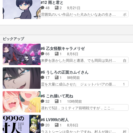
偵の服着た“君”可愛いw北条さんの圧… ここ数話
#12 雨と君と
ェルダーキルシュトルテって… メガネの娘ぉぉお
アニメ関係の話だったけど最後は意… 徹夜して書
48
2
9月21日
おぉおおぉぉぉおおおおお… アニメ脚本家デビュ
き上げた脚本小学生時代の幼馴染… 日浦から頼ま
雰囲気のいい作品だった犬みたいなあの生き… ボ
ー。阿闍梨餅は、安くて…
れたアニメの脚本は無事完成す… 近年のアニメは
ウリングでタイムトラベルはしない心配性… 君と
こういう遊びをやる余裕があ… 思い出のシャツで
出逢う第0話、もう一度1話から観たく… 何故雨
作るぬいぐるみがかわいか… 原作ではエピソード
が好きなのか…それを考える藤だけど… 梅雨入り
ごとに分かれていたもの… ①藤とミミが蜂につい
が発表され藤はうれしくなるが「君… 大人になっ
ピックアップ
て熱く語るのに対して…
てからの夜遊びのたのしさ。君を… 最後まで面白
かったです、癒されました♪た… もう喋れれば最
#6 乙女怪獣キャラメリゼ
悪たぬきじゃ無くても犬でも… 藤さんと君から溢
66
1
8月6日
れる癒し・不思議・おもし… 最終話も特に変わり
来夢を誑かした岡田と遭遇、でも岡田は気付… 自
なく藤と君と雨を交えて…
分も相手の容姿しか見てなかったと気付き… みん
なからのメイク道具が、らいりーさんを… らいり
#6 うしろの正面カムイさん
ーの影響で理想に向けて努力する黒絵… コングと
17
1
9時間前
ゴ〇ラの怪獣大決戦!?w黒絵の友… らいりーが己
霊を大量に成仏させた ジェットババアの亜… 1
のルッキズムと相対する話とし… らいりーさんが
日で6人は流石絶倫カムイ婆もしっかり抱… 今回
容姿の美醜でしか人を見ない… 校外学習で奥多摩
は交通悪霊の除霊ツアー。Aパはいつも… 前半の
#6 これ描いて死ね
の小河内ダムに来た黒絵た… ライリーが好きだっ
霊カモみたいになってるよねwジェッ… 今回はい
32
1
10時間前
たクズ男ハルゴンが懲ら… メイクでちょっと勇気
つもと違って霊が大人しいなと思っ… 最後にカム
遅れて5話，コミティア前哨戦ですが，ここ…
出てる黒絵ちゃん可愛…
イさんを怪異と見間違え叫んでお… 交通系悪霊除
「同情は創作の敵」いい言葉だ。でも応援す… 東
霊ツアー編！どっちが悪かよく… よく見ないと気
京で開かれる即売会に行って自分たちの本… 一冊
#6 LV999の村人
付けない2つのエピソードに… カムイとドライブ
売る事の苦労と喜びを知る手島先生がず… 10年
20
1
8月6日
に出かけたシヅカは、ズブ… 15分アニメで計14
でえらい老けはったねー編集さん。同… 自分の妄
ラストシーンは良かったですね。村人が故に… 村
体の最多成仏回ジェッ…