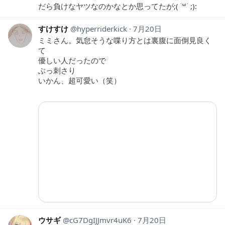
だら負けなヤツなのかなとか思ってたが;( ˙꒳​˙ ;):
すけすけ
hyperriderkick
7月20日
ミミさん。気怠そうな喋り方とは裏腹に面倒見良く
て
優しい人だったので
ぶっ刺さり
いかん、超可愛い（笑）
ウサギ
cG7DgIJJmvr4uK6
7月20日