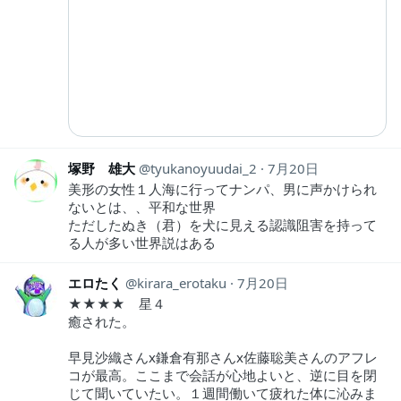
塚野 雄大
tyukanoyuudai_2
7月20日
美形の女性１人海に行ってナンパ、男に声かけられ
ないとは、、平和な世界
ただしたぬき（君）を犬に見える認識阻害を持って
る人が多い世界説はある
エロたく
kirara_erotaku
7月20日
★★★★ 星４
癒された。
早見沙織さんx鎌倉有那さんx佐藤聡美さんのアフレ
コが最高。ここまで会話が心地よいと、逆に目を閉
じて聞いていたい。１週間働いて疲れた体に沁みま