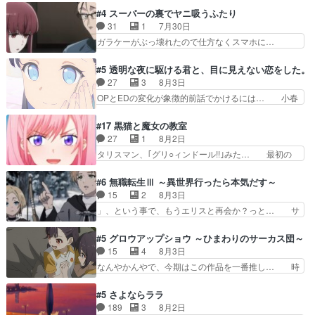
けて外泊届にサインをもらっ… 長崎から大会のた
を人間に戻して欲しいでも自分達が代わ… ご視聴
#4 スーパーの裏でヤニ吸うふたり
めに東京へ!/でも観光よ… 旅の支度全部やってく
ありがとうございました見るたびに切… 誰かと思
31
1
7月30日
れる先輩、なんだかん… 第５話をｄアニメストア
ったらちゅー先輩か。しれっと相方… 第５話感
ガラケーがぶっ壊れたので仕方なくスマホに…
で視聴しました。視…
想：コ□した相手にも家族や…､戦… つらい回
佐々木さんとは同い年くらいに思ってたけど… や
だ……つらすぎる……。エスタ先輩… 今週のシー
はり出オチ感が否めず、エピソードの打率… 田山
#5 透明な夜に駆ける君と、目に見えない恋をした。
ナとミミも可愛かった2人の関係… 確かに相手に
さんが佐々木さんに沼っていく…こんな… 佐々木
27
3
8月3日
も家族や大切な人はいるけど、… 白シャツが作業
さん、腕フェチなんですね笑最近まじ… 佐々木が
OPとEDの変化が象徴的前話でかけるには… 小春
着みたいなもんなんですかね…
ガラケーからスマホに変えるって、… もうドラマ
の透明なモヤのかかった世界。どんな女… そう
版孤独のグルメファンコンテンツ… 「お腹冷えち
か、こんな風に見えてるのかぁ。かける… 完全な
#17 黒猫と魔女の教室
ゃわない？佐々木さんの優しさ… 先行で見た時よ
両片思いになりましたねぇ…OPとE… 余計な物
27
1
8月2日
り2人のやり取りに癒しを感… ABEMA版の7〜8
は描かず白く靄がかった小春ちゃん… 光も感じな
タリスマン、｢グリ○ィンドール!!｣みた… 最初の
話佐々木が実年齢以上…
い完全な盲目なんやね…おめかし… 母役に能登さ
障害ゴーレムを全員で力を合わせて倒… アリアは
んって禁じ手使ってきたー！E… 今回は小春視点
ホントスピカが大好きだよね。ツン… 一等級ポテ
#6 無職転生Ⅲ ～異世界行ったら本気だす～
も描かれていて良かった本当… 股に海豚を挟み水
ンシャルのアリアちゃん可愛くて… そういや、ア
15
2
8月3日
上バスでの会話を反芻…恋… OPEDとも無人バー
リアは能力は最上級のくせに、… とうとうアリア
」、という事で、もうエリスと再会か？っと… サ
ジョンから主人公２人…
と直接競う場がきたこれまで… 毎度ながらのスピ
ラの再登場によってルーデウスの成長が確… 人間
カの顔面芸推しのハナちゃ… クソレビュータリス
関係の清算が粛々と進められているサラ… サラと
#5 グロウアップショウ ～ひまわりのサーカス団～
マン趣味ダダ漏れで好き… 期末試験が始まろうと
の関係に対して完全に「昔の女」とし… ルーシー
15
4
8月3日
しておりスピカは対策… 能力鑑定胸像タリスマン
にデレるルディが完全に親バカで微… サラとは会
なんやかんやで、今期はこの作品を一番推し… 時
氏容姿も評価してし…
ってほしいちゃんとした別れ方し… サラは未練0
給50円じゃ借金は減らない(^_^;サ… 葵ちゃん可
だと言っていたけど人の気持ち… 実は結構好きな
愛すぎるな楠木ともりちゃんのね… デフォルメさ
#5 さよならララ
キャラモヤモヤする別れ方だ… 役で出演させてい
れた表情が特に多かったのが印… 葵＆茜の回も良
189
3
8月2日
ただきました！よろしくお… 毎クールメインヒロ