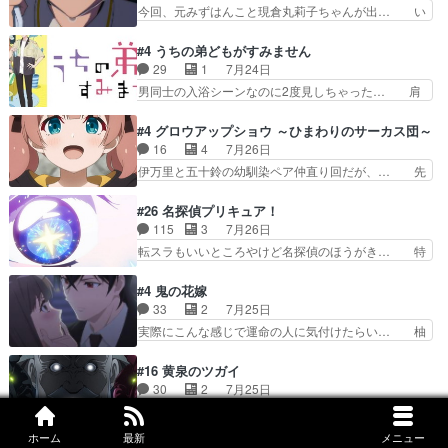
感情が出てきてて良い方向に進んで… 第５話を
今回、元みずはんこと現倉丸莉子ちゃんが出… い
新たな依頼サブタイトル…
ABEMAで視聴しました。視聴に… クリフとエリ
や、これけっこうおもしろいかも知れん。… 王子
ナリーゼさんが夫婦になり、ノ… エリナリーゼ様
様とは...本当の愛とは...なんぞ… テンポの良いボ
#4 うちの弟どもがすみません
相変わらずで草ルディ君釣り… ルーデウスにシル
ケとツッコミで笑わせつつ、… この作品、ストー
29
1
7月24日
フィエットとロキシーとの… 離れ離れになったり
リーにも登場人物にも全く… 家で机に向かってる
男同士の入浴シーンなのに2度見しちゃった… 肩
別れがあったり絶望の大…
時の貧乏ゆすりとか、ラ… お姉ちゃんと話せ
ひじ張って素直に言葉が出てこない糸と源… 蛙を
た！！！！し、また1歩進… ヒメカの最後の言葉
散歩って逃げるよね！糸と類を助けよう… 類の面
#4 グロウアップショウ ～ひまわりのサーカス団～
に、ララは何を思うのだ… 息をするかのように3
倒見るのが1番大変そう糸は誰とでも… 源くんを
16
4
7月26日
話まで視聴。2026… ララの王子様探しが本格的
甘えさせるまでの糸と周りの出来事… 源くん、甘
伊万里と五十鈴の幼馴染ペア仲直り回だが、… 先
に動き出した回。…
えちゃうぞ宣言。思ったよりラブ… 糸ちゃんのま
週の雫スヴェトラーナ回に続き、今回は伊… い
っすぐな言葉、わたしも原作を… 主人公が当初の
や、これ素晴らしいコメディアニメだな。… 水着
#26 名探偵プリキュア！
目的を忘れてますますヤング… でも央太と親しく
回なのにビキニじゃない！これは時代背… 今回は
115
3
7月26日
するのは嫌。世話を拒んで… ゴメス（カエル）外
推しの吾野伊万里ちゃん担当回。これ… 伊万里さ
転スラもいいところやけど名探偵のほうがき… 特
で散歩させてたのか(*…
んの手品回であり水着回ね。瑞佳ち… 売り上げが
に板野サーカスはプリキュアで見れるとは… あん
上がっても借金返済へで何故か海… 父親のスパル
なはプリキュア仲間には自分が未来から… の活
#4 鬼の花嫁
タ教育のせいで瑞佳がヒモカス… 伊万里ちゃんの
躍、敵を圧倒ってのはおおよその流れだ… キュア
33
2
7月25日
人前での苦手意識を抱えなが… 第４話をｄアニメ
エクレール初変身＆初戦闘。プリキュ… キュアエ
実際にこんな感じで運命の人に気付けたらい… 柚
ストアで視聴しました。視…
クレールは強いが力を制御できない… キュアエク
子は玲夜の屋敷に住む事になり使用人達は… 運命
レール可愛く最強つよい!!!!… 緊張感があるけどピ
の花嫁は一見すると甘い夢、理想の天国… 玲夜さ
#16 黄泉のツガイ
ッコロで始まってちょっ… バカおもろいやん
んのご両親の登場ですこの世に数多い… 玲夜のお
30
2
7月25日
www実質まどマギやんけ… しかも実質的にエク
父さんが石田彰だったことに驚きを… 主人公自分
何も知らない子供を殺して天下を取るような… イ
レールが倒したビルであ…
の立場わかって無さすぎやしまた… ヨミツガと
ワンの刀が斬った者の中にまさかの…影森… 激し
ホーム
最新
メニュー
BLEACHは完全に豪華な展開… 透子ちゃん、柚
いバトル回の最後に、予想外の引きシン… これっ