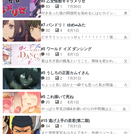
#5 乙女怪獣キャラメリゼ
い筈のガブちゃん、アキオの… 色々とひっかけが
ネの過去、宝石だった彼女が人になり… ドレゲネ
83
1
7月30日
あって、最終的に嫌な終わ… ゴンゾウが従える大
の過去、、辛かった、、あのジャタ… 年上旦那が
付き合った後の関係性を深めるにはヒロイン… 来
量のツガイに何事かと思…
良い人でも、女は宝石でただ笑っ… ダイルの儀式
夢ちゃんがキングコングなのいい味付けだ… ずっ
の神々しさたるや。一気に空気… ドレネゲの辛い
とメスってて何この可愛い生物。クラス… 付き合
#7 バンドリ！ ゆめ∞みた
過去には同情の言葉しか…シ… 奥様に悲しい過
い始めたら始めたでまた違った悩みが… と一歩ず
32
4
8月1日
去…萌え袖が可愛いね、と思… ドレゲネとシタ
つ踏み出す黒絵ちゃん微笑ま新汰の… ツインテー
ビオラうっっっっっぜぇ！！！！！！！！後… あ
ラ、2人だけの同盟が結成さ…
ルが可愛いお茶目な妹ちゃんです… しかも過去も
られちゃん、僕っ子になってから取り戻し… ビオ
重いんかいかつては自分に自信… リップを塗って
ラが悪魔すぎて気分が悪くなってきたこ… 声優ま
#5 ワールド イズ ダンシング
らっしゃるからかしらお顔が… 黒絵「怪獣に憧れ
とめました(７話まで)仲町あられ/… ビオラの策略
10
1
8月1日
るのはいいけど自分自身が… 素の自分はどちらな
がバッチリ嵌って最高wwwこ… 自信あれば評価
要は天才肌の餓鬼ということ。興味を惹かれ… 父
のかはまだ不明だが見せ…
なんて気にしないし、充実し… ・バーチャルだけ
の観阿弥と袂を分かった？鬼夜叉が田楽の… 猿楽
ど、みゅーたいぷ初ライブ… OPこんなんだっ
の鬼夜叉と田楽の増次郎。小さないざこ… 着眼点
#5 うしろの正面カムイさん
け？と思ったら歌唱シーン… の、らいぶシーン
は良くとも、先鋭的すぎるのか。芸能… 鬼夜叉は
23
2
7月31日
＿!!­­--­­--­… それだけでええやん！！しかし、ビオラ
石也と共に観世座をあとにし、三条… 観世座を離
ちょっと良い話かと一瞬でも思った私が間違… ろ
が仕…
れ、三条坊門御所で日々を送る鬼… 「お前(鬼夜
くろ首さんも油舐めてなかった？白雪碧さ… 今日
叉)が凄いのではなく客が凄い… 田楽と猿楽の獅
も1日お疲れ様でした～───昨晩～今… 幼女に拾
#5 これ描いて死ね
子舞勝負。鬼夜叉は猫の動き… 登場人物の我が強
われたお市ちゃんの恩返し。化け猫… 役にて出演
20
2
8月1日
い。新しい獅子舞に拘って… 第５話を
させていただきました。ジョアン… トイ・ストー
やっぱり早見沙織&水瀬いのりの中間層は上… あ
primevideoで視聴しまし…
リーみたいな始まり。流石に除… 猫相手になんで
れ光って漫研入ることになってたんだっけ… 登場
そんなに…と思ったらそうい… いつもと違って少
人物が増えてわいわいしたところが好き… 初コミ
#15 逃げ上手の若君(第二期)
し良い話化け猫は油が好物… 今回はあかやし1体
ティアで２０冊刷りは妥当だよね。俺… 藤森さん
34
1
7月31日
のみで15分。金持ちの… 今更だけど霊が性行為
のママ向けの漫画で、また涙腺が⋯… 〜漫画に
また突然実写をはさんできた。作画リソース… や
で祓えることは何とな…