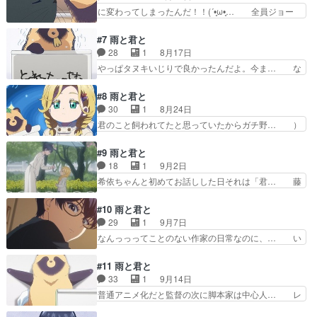
マ説たぬき説雑種の犬説出てきたけ… 今日もワン
に変わってしまったんだ！！(´•̥ω•̥… 全員ジョー
ぬきはいいのか……そし…
ちゃ・・・いや、アライグマちゃ… はたして、犬
クか本音かわかんないやつだから… 君と黒猫ちゃ
なのか、アライグマなのか、そ… 落としたリンゴ
んの関係構築が一応メインだけ… フードコート
#7 雨と君と
そのまま食えよ、無駄に清潔… ５話に出てきたま
で、また明日今期は癒しアニメ… 藤の双子の弟テ
28
1
8月17日
な板。このタイプのまな板… 都会って、銀杏並木
ルが訪ねてくる。その後テル… 個人的に早見さん
やっぱタヌキいじりで良かったんだよ。今ま… な
に栗の木も植っているの…
の演技がこれまでのクール… 猫、あんまり人んち
んでもない日なんてあるのかな塩おにぎり… 藤は
の匂いのしない棚の上の… 動物ふれあい動画なら
小説のアイデアが思い浮かばずに頭を抱… ハフハ
#8 雨と君と
ネットにいくらでもあ… やはり今期一番の癒し枠
フ言ってる獣はスケッチブックの文字… 仕事が煮
30
1
8月24日
はここだよ。しかし… 弟くん双子で奥さんいるの
詰まった時にペットや家族に構いた… ①疲れてる
君のこと飼われてたと思っていたからガチ野… ）
意外だった。動物…
藤に「今日は早く家に帰って仕事… なんでもない
の「もやしもん」よりA・オリゼーにご協… 藤が
日だけど同じ日はない］７話で… 唐突に希衣ちゃ
1日外出することになり「君」は1人で… しかも
#9 雨と君と
んいっぱい出てきて可愛かっ… ⚪︎異世界黙示録マ
あの寂しそうな。そして名シーンのハ… 鴨が水の
18
1
9月2日
イノグーラ アニメ観な… 今回、いつも以上にぶ
中にある餌を必死に取ろうとする様… 広告や集客
希依ちゃんと初めてお話しした日それは「君… 藤
つ切り感がすごかった…
のための3Bの法則(Beaut… 不意に藤が遭遇した
さんが小説家らしいと聞いて、何の小説書… 素晴
婦人まさかのもやしもん… 希依ちゃん毎週出てく
らしいエピソードだった。監督の絵コン… 春先の
#10 雨と君と
れ編集と喋ってる時な… 現実でも早く秋にならな
ある日希依は藤が小説家だと知り、ど… 毎週の癒
29
1
9月7日
いかなぁずっと秋で… ワンちゃんの鳴き声超かわ
し、安定の良さ特に語る事もないか… ミミとレン
なんっっってことのない作家の日常なのに、… い
いい！抱きしめて…
が藤の小説に深掘りしないところ… あのタヌキな
つもと雰囲気違って小説家の書けない苦悩… 藤は
んで希衣ちゃんと一緒にすごん… カフェでワンち
幼馴染の日浦からアニメの脚本を頼まれ… 素晴ら
#11 雨と君と
ゃんも座ってるのめっちゃ可… 小説書いてません
しいエピソードだった。このアニメ、… 藤は小説
33
1
9月14日
ww必然な出会いもあるか… 君と同じく雨のなか
が好きだからこそ、小説家になった… ワンちゃん
普通アニメ化だと監督の次に脚本家は中心人… レ
での希依ちゃんとの出会…
とリモート会議出席してて可愛か… 目が覚めて月
ンのゴミを見る目たっっっっっまんね！！… 名探
食見てたらいざ寝ようとして眠… シュヴァルツヴ