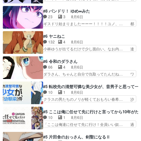
想を買ってくれる人がいるというも… 初めて自分
人のレベル上げは鬼モードフィンガーシリ… アリ
の漫画が売れた時の感動、懐かし… 初めて本が売
スと10年後に結婚の約束をした鏡ずっ… カジノ
#8 バンドリ！ ゆめ∞みた
れた喜びように貰い泣き。隣の… コミティア開幕
スタッフ募集するも集まらない更に追… 王命でク
23
3
8月6日
前でひちしきり受ける^^先… 「SEDESUのコミ
ルルの監視をすることになったデビ… 最強の村
ギスドリ始まりましたーーー！！！！ユノ、… 都
Po!日記」#496…
人・鏡との出会いで少しは変わった… やはり何か
子さんがめっちゃ情緒不安定になってて怖… 超回
悲しい過去がありそうな。鏡のも… パルナの魔族
復を見守っていかないと、ですね！！み… 開幕聞
#6 ヤニねこ
への恨みは根深そうやね姫を舐… 新キャラが登場
き取りスタッフに定治いなかった？ま… ののちゃ
132
4
8月6日
早々変態扱いされてる件。タ… まだまだお元気そ
んのお手当てはお節介だったりする… ビオラの立
小林ゆうが出てるだけで少し面白い。なお内… 達
うなお声で……不意打ち過…
ち回り害悪すぎるお近づきの印が… ・律っちゃん
郎が獣人に◯◯◯される強制百合を期待し… ヒグ
明るくなったね♪・メンバーの… 一難去ってまた
マドンってなんなん！？人見知りっぽい… なんな
#6 令和のダラさん
一難、律がビオラの呪縛から… 「私はあなたが嫌
ら下ネタ0じゃなかったかこんな回が… 他のエピ
66
4
8月6日
いなんです」「バンドやめ… 何が起きているの
ソードに対してマイルドな回だった… 今回はだい
ダラさん、ちゃんと自分で仇取ってたんだね… ワ
か！？次週、みゅーたいぷ…
ぶある程度抑えてる？w感じな気… アルねこ、そ
イが必死でケロロじゃないのよケロロじゃ… ロボ
うはならんやろ映画のワンシー… さっきまで生き
ットに憧れてビーム撃ちたいと…そうい… 余りに
#5 転校先の清楚可憐な美少女が、昔男子と思って一
ていたゴキブリ死んでるGP… アルねこ危険です
も凄惨なダラさんの過去ダラさんの６… 過去編は
10
1
8月6日
よね。健康的な面で··江… 酔い潰れ行き着いた江
これで一区切りかなギャグも面白い… ガンガガン
クラスの男たちのノリが軽くておもろい春希… 沙
ノ島で、朝日を眺めな…
♪薫がなんかしっかり歌ってロマ… 姉巫女の誤
紀は隼人への片思いを拗らせているタイプ… みな
算、クソみたいな嫉妬の末路よ。… 私、そんなに
もちゃんが透けブラしててびっくりして… レベル
#5 ここは俺に任せて先に行けと言ってから10年が
日頃からガンガン言うてないで… このアニメはど
のキャラが登場。相変わらず顔や体の… 隼人が春
10
1
8月6日
こに行くのだろう、面白すぎ… 姉のした事はただ
希の級友を巻き込んだイジりに動じ… 第５話を
「ここは俺達に任せて先に行け！全員いい奴… 過
単に一族を絶滅させただけ…
U-NEXTで視聴しました。視聴… ラブコメで天然
去、あとを託したロックが今、2人にあと… 木下
ジゴロというかナチュラルヒ… みなもと仲良く話
鈴奈（@0suzuna0）が【マリー… 村ごと乗っ取
#5 片田舎のおっさん、剣聖になるⅡ
す隼人を見てなぜか不安に… 無理なダイエットは