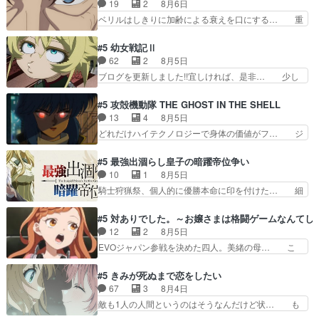
られてたら流石に気付かないか… 《漫画版少し読
19
2
8月6日
禁物だけど、なかなか結… 「これからもお手入
んだことある》エリックとゴ… ロックは敵に容赦
ベリルはしきりに加齢による衰えを口にする… 重
れ、がんばりゅ」ありが…
無くブスっといくから気持… 勇者パーティー再結
ねた歳のせいにしていた限界を超えて命の… いい
成して先にいけで激アツ… 爆縮、幻覚、主人公結
んじゃないですか。魔物の群を発見した… アマプ
#5 幼女戦記Ⅱ
構エグいことするよな… ねぇ猫耳ガール、敵の根
ラにて視聴終わり！サーベルボア討伐… を言い訳
62
2
8月5日
城に乗り込む事を同… 世もや替えが利くと復活P
にしたくないものですねwボア狩り… 先生として
ブログを更新しました!!宜しければ、是非… 少し
とは？！もう来週…
のベリルが好きだけど、今回みた… 4人だけでサ
でもマシな負け方を選んだゼートゥーア… ゼート
ーベルボアを狩りに行く。野営… ・実家周辺でサ
ゥーアの唯一の手駒が強すぎる笑あお… 私にとっ
#5 攻殻機動隊 THE GHOST IN THE SHELL
ーベルボアが暴れてると聞い… ちょっと年齢の事
て完全にご褒美回ゼー様の葉巻シー… やはりター
13
4
8月5日
を言いすぎとゆーか言い訳… ベリルの母もやはり
ニャが後方指揮だと展開に迫力が… “貧乏籤百連
どれだけハイテクノロジーで身体の価値がフ… ジ
只者じゃなかったかベリ…
無料ガチャ”100連でも1回… 2期入ってから地味
ャミングも伏線になるかと思った回想シー… フチ
だよね。ただでさえ幼女… 「餌になってもらわね
コマだいぶ理性持ち始めた。この世界の… 原作読
#5 最強出涸らし皇子の暗躍帝位争い
ばならぬ」って言葉に… ゼートゥーア左遷によっ
んだのもう何年も前なのに、覚えてる… コイルの
10
1
8月5日
て参謀本部の連携が… 緊張感ある戦闘描写とギャ
汚職を突き止めるべくバトーの指導… やまとん1
騎士狩猟祭、個人的に優勝本命に印を付けた… 細
グ今週の『有能な…
号はどこの部分で使うのだろう？… 日本とロシア
かい設定を考えるのが面倒な時は古代魔法… エル
が絡む政治の話かつ色々な用語… 第５話を
ナがチートすぎる笑アルは最初から自分… プラネ
#5 対ありでした。～お嬢さまは格闘ゲームなんてし
primevideoで視聴しまし… 前回同様『イノセン
ット・ウィズ展開アツいな「騎士狩猟… 麦茶どこ
12
2
8月5日
ス』を含む押井・神山版… 第５話「EPISODEラ
ろかタイトル通り麦茶の出涸らしぐ… 第５話を
EVOジャパン参戦を決めた四人。美緒の母… こ
ストの母親の気持…
ABEMAで視聴しました。視聴に… 復讐に燃える
の作品に唯一足りないと思ってた(無くて… 見た
吸血鬼兄弟の弟ですいいキャラ… クリスタ皇女
目は気品溢れてるのに中身は…美緒ママ… テー
#5 きみが死ぬまで恋をしたい
が“萌え”なのでこの娘が皇帝… ウサギ好きそうな
マ：格ゲー大会に行くには？感想は、美… 大会を
67
3
8月4日
王女殿下がかわいい。幼馴… ついに始まった狩猟
前に格ゲー熱が高まる一方、百合の本… 東京で開
敵も1人の人間というのはそうなんだけど状… も
祭。エルナの活躍で上位…
催される格ゲー大会に参加すること… Japanに向
う着れないからってどういう意味だろうな… ミミ