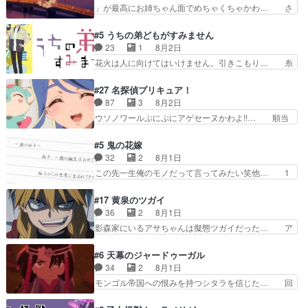
きでした。あの証拠写真、ひ… 互いが互いのこと
」が最高にお姉ちゃん面でめちゃくちゃかわ… さ
インを好きになっちゃう…
を想っているのにすれ違っ… 第５話をｄアニメス
すがに割れた窓ガラスの弁償は求められた… 逡巡
トアで視聴しました。視… 葵ちゃんに〝瑞佳ちゃ
を振り切ってみんなに謝ったララの思い… 仕事に
#5 うちの弟どもがすみません
んと練習したい〟と言… 本当この作品は「キャ
馴染めない辺り観ていて苦しいところ… ララちゃ
23
1
8月2日
ラ」を活かすのがうま… みずかちゃんの介入で双
んの事情はもう少し皆に話して良い… ララと茉里
花火は人に向けてはいけません。引きこもり… 糸
子の仲にヒビが………
とで初のアルバイト。七転八倒し… 労働するプリ
はまだ柊の顔も見たことなかったっけ！1… って
ンセスえらい。プリンセスの精… アンデケン行っ
お名前を見たんだけどあの中村大樹さん… 糸ちゃ
#27 名探偵プリキュア！
てケーキ食べて、帰りにカメ… ララが働く事での
んカッケー、色んな意味でwゲームが… 姉から性
87
3
8月2日
てんやわんや。働いて大変… 地道に働き人と関わ
的興奮覚えてないよね？なんて言わ… テーマ：引
ウソノワールぷにぷにアゲセーヌかわよ!!… 順当
る日々の中に愛を見いだ…
きこもりの理由感想は、久しぶり… 元ゲーマーな
にマコトジュエルの争奪戦をやったと。… 記憶を
ので、はちゃめちゃ楽しく作業… 糸ちゃんと源く
取り戻し正式に探偵事務所で働き始め… ポワロ、
#5 鬼の花嫁
んの距離感おかしいね(*´… 糸と源ははよ好きお
元ネタを解説して原作に誘導するの… くれあさん
32
2
8月1日
うとると言わんかい！引… ショウくんと対等に話
の探偵としての初事件にしてちょ… ・急にクイズ
この先一生俺のモノだって言ってみたい笑他… 1
すためにゲームをする…
番組が始まったw・妖精ウソノ… るるかの助手だ
歳からの誕生日プレゼント………とは思っ… 玲夜
った？今回が初めての探偵活… 探偵じゃなかった
さん柚子に18年分の誕生日プレゼント… 柚子は
#17 黄泉のツガイ
の！？クレアさん探偵すぎ… 突然のポアロクイズ
鬼龍院家から初めて学校に通う事にな… プレゼン
36
2
8月1日
は草なんよ。んで、あん… 今回からついにくれあ
ト攻撃ヤバすぎるwwwヴァイオレ… 玲夜さまサ
影森家にいるアサちゃんは擬態ツガイだった… ア
が探偵事務所の仲間に…
プライズの、これまでの柚子ちゃ… 玲夜から柚子
サが置かれた立場や気持ちを汲んで熱くな… 屋敷
へ17年分の誕生日&を未来に… 「​​13歳の柚子ちゃ
にアサはいなかった逆にガブちゃんはい… 影森の
#6 天幕のジャードゥーガル
んへ…もう中学生な… 梅原の人が18歳になるま
当主が際限なくツガイを増やせるのに… 今回はも
34
2
8月1日
での誕生プレゼン… なよなよした男（cv石田彰）
うガブちゃんさんの悲鳴にも似た怒… ユルと戦っ
モンゴル帝国への恨みを持つシタラを信じた… 回
梅ちゃんがた…
た時から伏線が張られていたのが… しかしアサ
想が淡々と語られるのだけどいつの間にか… オゴ
は、兄様に会いたいbotだと思… ツガイには優し
タイの妃になってもその心は晴れず、モ… ドレゲ