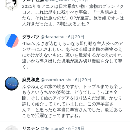
2025年春アニメは日常系食い物・旅物のグランドク
ロス。これは歴史に残すべき事象。「一歩踏み出し
たら、それは旅なのだ」OPが至言。旅番組でオレは
大好きだったよ。2期はあるよね？
ダラパツ
darapatsu
6月29日
-That's ふさぎ込むくらいなら即行動な主人公へのア
ンサーにふさわしい。あらゆる縁は奇跡の産物ゆえ
にかけがえないもの。互いを敬愛するがゆえのすれ
違いから導き出した境地が読み切り漫画を介して響
く。
麻見和史
asamikazushi
6月29日
ふゆねえとの旅の続きですが、トラブルまでも楽し
もうというちかの姿勢は、どうでしょうっぽさ全
開。そして旅のアイデアを取り込んだ漫画、かなり
詳しく紹介してくれていました。この声羊宮さ
ん？ と思ったら本当に羊宮さんでした。最近あち
こちで活躍なさってますよね。
リステン
Re_stane2
6月29日