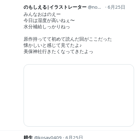
のもしえる|イラストレーター
nomociel2356
6月25日
みんなおはのえー
今日は湿度が高いねぇ〜
水分補給しっかりねっ
原作持ってて初めて読んだ回がここだった
懐かしいと感じて見てたよ♪
美保神社行きたくなってきたよっ
耕生
kosay0409
6月25日