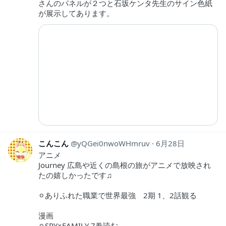
さんのパネルが２つと石坂ケンタ先生のサイン色紙
が展示してあります。
こんこん
yQGei0nwoWHmruv
6月28日
アニメ
Journey 広島や近くの島根の旅がアニメで放映され
たの嬉しかったです♫
⚪︎ありふれた職業で世界最強 2期 1、2話観る
漫画
⚪︎SPY×FAMILY 7巻読む