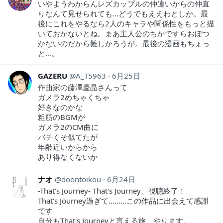
いやようわからんレズカップルの仲違いからの仲直
りなんて見せられても…どうでもええわとしか。最
後にこれをやるなら2人のキャラや関係性をもっと描
いておかないとね。まあ主人公のちかですらおぼつ
かないのだから難しかろうが。最後の漫画もちょっ
と…。
GAZERU
A_T5963
6月25日
作曲家の藤澤慶晶さんって
ガメラ2めちゃくちゃ
好きなのかな
粗筋のBGMが
ガメラ2のCM曲に
バチくそ似てたが
年齢近いからから
あり得なくないか
ナオ
doontoikou
6月24日
-That's Journey- That's Journey、視聴終了！
That's Journey過ぎて………この作品に出会えて感謝
です
自分もThat's Journeyと言える旅、やります。