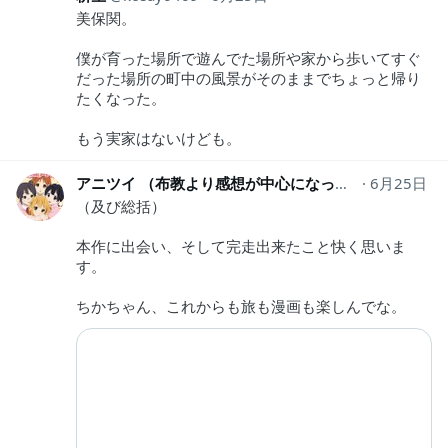
美保関。
僕が育った場所で遊んでた場所や家から歩いてすぐ
だった場所の町中の風景がそのままでちょっと帰り
たくなった。
もう実家はないけども。
アニツイ （布教より感想が中心になってる人）
6月25日
anim
（及び総括）
本作に出会い、そして完走出来たこと快く思いま
す。
ちかちゃん、これからも旅も漫画も楽しんでな。