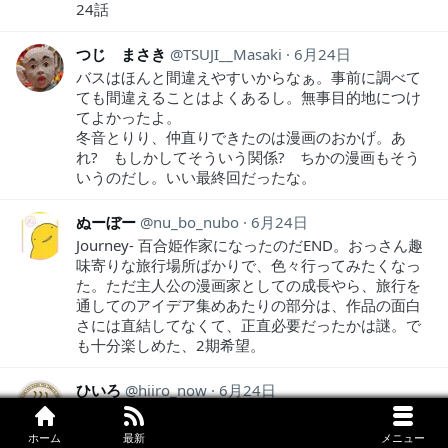
24話
つじ まさき
TSUJI__Masaki
6月24日
バスはほんと間違えやすいからなぁ。事前に調べて
ても間違えることはよくあるし。無事目的地につけ
てよかったよ。
冬音とりり、仲直りできたのは漫画のおかげ。あ
れ? もしかしてそういう関係? ちかの漫画もそう
いうのだし。いい最終回だったな。
ぬーぼー
nu_bo_nubo
6月24日
Journey- 百合姫作家になったのだEND。おっさん趣
味寄りな旅行場所ばかりで、色々行ってみたくなっ
た。ただ主人公の漫画家としての成長やら、旅行を
通してのアイデア集めあたりの部分は、作品の面白
さには直結してなくて、正直必要だったかは謎。で
も十分楽しめた、2期希望。
ひいろ
hiiro_now
6月24日
サプライズ合流するりりさんもう冬音さんのこと大
好きやんw
ホーム
最新
メニュー