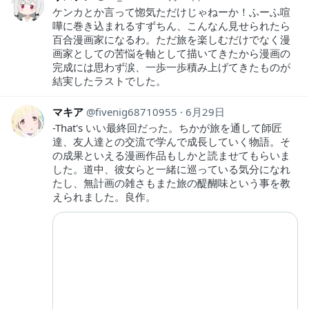
ケンカとか言って惚気ただけじゃねーか！ふーふ喧
嘩に巻き込まれるすずちん、こんなん見せられたら
百合漫画家になるわ。ただ旅を楽しむだけでなく漫
画家としての苦悩を軸として描いてきたから漫画の
完成には思わず涙、一歩一歩積み上げてきたものが
結実したラストでした。
マキア
fivenig68710955
6月29日
-That's いい最終回だった。ちかが旅を通して師匠
達、友人達との交流で学んで成長していく物語。そ
の成果といえる漫画作品もしかと読ませてもらいま
した。道中、彼女らと一緒に巡っている気分になれ
たし、無計画の雑さもまた旅の醍醐味という事を教
えられました。良作。