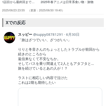
1話目から最終回まで… 2025年春アニメは日常系食い物・旅物
の… ふさぎ込むくらいなら即行動な主人公へのア… ふゆねえとの
2025/06/23 23:55
2025/06/30 19:40
旅の続きですが、トラブルまで… ケンカとか言って惚気ただけじゃね
ーか！ふ… ちかが旅を通して師匠達、友人達との交流で… まじで
よかったぁー！旅がしたくなるアニメ… まーーーた漫画内輪ネタはお
Xでの反応
いておくとして… 原作では長門峡が描かれているみたいなので…
スッピー
suppy08781291
6月30日
「旅はざつでいい、ざつがいい」
りりと冬音さんのちょっとしたトラブルが前回から
続きのところから
返信来なくて不安なちか。
そしてバスを乗り間違えて2人ともアタフタと…
旅を続けているとあの人が！？
ラストに相応しい内容で泣けた
これは2期も期待したい