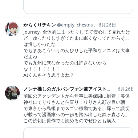
からくりチキン
empty_chestnut
6月26日
Journey- 全体的にまったりしてて安心して見れたけ
ど、ゆったりしすぎてたまに眠くなってたからそこ
は惜しかったな
でもまあこういうのんびりした平和なアニメは大事
だよね
でも九州に来なかったのは許さないから
な！！！！！！！
AIくんもそう思うよね？
ノンナ推しのガルパンファン兼アイストファン兼聖地巡礼の人
6月26日
前回のアクシデントから無事に美保関に到着！美保
神社にてりりさんと仲直り！りりさん顔が良い朝一
で東京から島根までスゴい移動である。帰って読切
が載って漫画家への一歩を踏み出した鈴ヶ森さん。
この読切は原作でも読めるのでぜひとも購入！