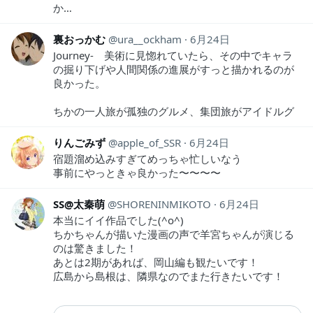
か…
裏おっかむ
ura__ockham
6月24日
Journey- 美術に見惚れていたら、その中でキャラ
の掘り下げや人間関係の進展がすっと描かれるのが
良かった。
ちかの一人旅が孤独のグルメ、集団旅がアイドルグ
りんごみず
apple_of_SSR
6月24日
宿題溜め込みすぎてめっちゃ忙しいなう
事前にやっときゃ良かった〜〜〜〜
SS@太秦萌
SHORENINMIKOTO
6月24日
本当にイイ作品でした(^o^)
ちかちゃんが描いた漫画の声で羊宮ちゃんが演じる
のは驚きました！
あとは2期があれば、岡山編も観たいです！
広島から島根は、隣県なのでまた行きたいです！