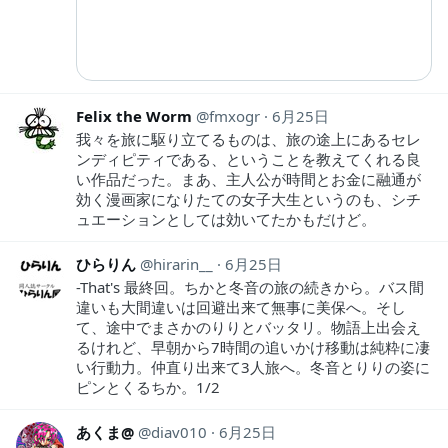
Felix the Worm
fmxogr
6月25日
我々を旅に駆り立てるものは、旅の途上にあるセレ
ンディピティである、ということを教えてくれる良
い作品だった。まあ、主人公が時間とお金に融通が
効く漫画家になりたての女子大生というのも、シチ
ュエーションとしては効いてたかもだけど。
ひらりん
hirarin__
6月25日
-That's 最終回。ちかと冬音の旅の続きから。バス間
違いも大間違いは回避出来て無事に美保へ。そし
て、途中でまさかのりりとバッタリ。物語上出会え
るけれど、早朝から7時間の追いかけ移動は純粋に凄
い行動力。仲直り出来て3人旅へ。冬音とりりの姿に
ピンとくるちか。1/2
あくま@
diav010
6月25日