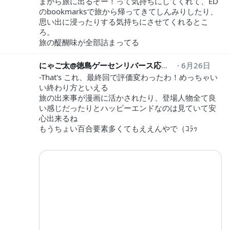
まから旅に出るぞー！って気持ちにしてくれて、ED
のbookmarksで旅から帰ってきてしんみりしたり、
思い出に浸ったりする気持ちにさせてくれるとこ
ろ。
旅の醍醐味が全部詰まってる
にゃご太@徳島ゲーセンリバース応援中！
6月26日
nya5ta
-That's これ、最終回で評価変わったわ！めっちゃい
い終わり方といえる
旅の出来事が漫画に活かされたり、登場人物全て良
い感じだったりとハッピーエンドなのは見ていて安
心出来るね
もうちょい百合要素多くてもええんやで（ｺﾗｯ