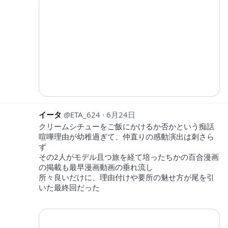
イータ
ETA_624
6月24日
クリームシチューをご飯にかけるか否かという痴話
喧嘩理由が幼稚過ぎて、仲直りの感動演出は刺さら
ず
その2人がモデル且つ旅を経て培ったちかの百合漫画
の掲載も最早漫画動画の垂れ流し
所々良いだけに、理由付けや要所の魅せ方が尾を引
いた最終回だった