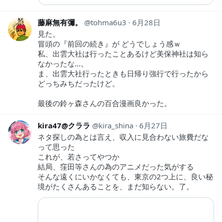
藤麻無有彌。
tohma6u3
6月28日
見た。
冒頭の『前回の続き』が どうでしょう感ｗ
私、出雲大社は行ったことあるけど美保神社は知ら
なかったな…。
ま、出雲大社行ったときも日帰り強行で行ったから
どっちみちだったけど。
最後の鈴ヶ森さんの百合漫画良かった。
kira47@クララ
kira_shina
6月27日
ネタ探しの為とは言え、収入に見合わない旅費だな
って思った
これが、若さってやつか
結局、窪田等さんの為のアニメだった気がする
そんな遠くにいかなくても、東京の2つ上に、良い秘
境がたくさんあることを、まだ知らない。了。