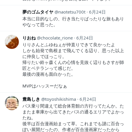
夢のゴムタイヤ
naotetsu700t
6月24日
本当に目的なしの、行き当たりばったりな旅もあり
やなって思った。
りおね
chocolate_rione
6月24日
りりさんとふゆねぇが仲直りできて良かったよ
しかも始発で島根まで飛んでくる辺り、思った以上
に仲良しでほっこり。
帰りたい鈴ヶ森くんの心情を見抜く辺りもさすが師
匠とベテランって感じだ。
最後の漫画も面白かった。
MVPはハッスーだなぁ
豊島しき
toyoshikishima
6月24日
バス乗り間違えて総合体育館の方行ってたんか。た
またま車庫から出てきたバスの通るエリアでよかっ
たね。
後半は百合漫画始まって草。これまでも謎に百合っ
ぽい展開だったの、作者が百合漫画家だったから