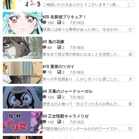
ングにかける真摯さ格好良かっ… 今回はゲストが
ご相談いただきありがとうございます！<源… こ
のは勿論だけど脚本に歩…
２名！ワンピースの作画さん… あほって言う茉里
こまで見てきて糸ちゃんの声がキャラとす… 糸が
がかっこいいよあほララは… 唯一の理解者だった
家事を頑張り過ぎてテストの結果が酷く… 糸ちゃ
#25 名探偵プリキュア！
母親を失い、アウェーの… ３話の地味に好きポイ
んと源くん、類くんのお買い物シーン… ３話にし
160
3
7月19日
ントは、冒頭でララが… ボクシング部部員たちの
てもう普通に物語が楽しみになっち… 類くんの将
現実には様々な事情があった末に、るるかの… だ
設定を公開！辻さん…
来の夢が微笑ましいまだまだ甘え… 前髪ぱっつん
からるるかが「まどろっこしい」と称され… エク
金太郎な糸ちゃんがお母さん役… 子供達だけで生
レール編の始まり、エリザさんの回で「… 「マジ
#3 鬼の花嫁
活するようになってからの話… 最後の「かわい
ラ」と言えば同時上映の「公タロウ」… キュアエ
88
2
7月18日
い」の破壊力よ…あれは成田… 糸と4人の弟の関
クレールはやっぱりくれあだったか… エクレール
家を出て祖父母の幼女になることを決意した… 花
わり方がどう変化していく…
は誰だ編、遂に答え合わせの時だ… これで自分も
嫁を傷つけたら許さん、今回見せた氷の表… ツッ
キュアっと探偵事務所の一員で… あんなとみくる
コミどころが多すぎてある意味おもしろ… 胸が凄
#15 黄泉のツガイ
の何もない日常※もっと密着… LIMITかも知れな
くスカッっとしたずっと苦痛を伴って… 祖父母に
79
2
7月18日
い。キュアエクレール… ・解決編、完全に前4話
人の心があってよかった。それにし… 柚子が家族
村への不信感あり…しかしダンジと過ごした… ダ
で謎解きさせるスタ…
と決別する回柚子を傷つけた瑶太… 今期のアニメ
ンジが下界で偽アサを探す？聞きたいこと… ダン
で1番おもろい。鬼してほしい… 祖父母の柚子を
ジとの思い出を振り返るユルの表情が本… それぞ
#4 天幕のジャードゥーガル
守る姿や祖母の語る玲夜の眼… 常に言ってるけ
れの思惑が複雑に絡み合い、物語がさ… ユルは一
124
2
7月18日
ど、ラブコメの主役にも魅力… 家族にずっと理不
人になりたいのに、犬がそっと寄り… ダンジが
歴史上の人物って「仕えていた主人が死んだ… 前
尽に虐げられ、我慢を強い…
「俺は側にいる」と言ってくれた幼… 偽りだけで
提の違いはあれどファーティマに買われ寵… 侵略
は語れない友情だからこそ切なか… 今まで頼れる
した側にも人としての温かい暮らしがあ… ソルコ
#3 乙女怪獣キャラメリゼ
存在だったからこそ真実が重く… これまで積み重
クタニは本を奪うために起こった悲劇… 原論はあ
140
1
7月16日
ねてきた信頼があるからこそ… 一瞬スタッフのユ
なた達には当たり前でも私達には始… 周りの同胞
円盤生物だのツインテールだののワードでク… 巨
ーモア全開爆笑シーンが普…
がモンゴルの暮らしに慣れていく… 「肉の味を
大化した後に川へ入って小さく戻る。川に… 毎回
『血抜きしてあるからおいしい』… オープニング