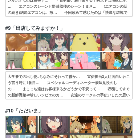
ンがポチなのは独特す… ・食研部、農作業する！炎天下は地獄だが、
… エアコンのシーンと野菜収穫のシーン！まさ… (エアコンの話
の続き)結局エアコンは、故… 今回改めて感じたのは「快適な環境で
普段生… 冒頭がポチの話で意表を突かれた。この話数… ななちゃ
んのペット話めちゃ笑いました！お… 今回のPA飯は「夏野菜チーズ
#9「出店してみますか！」
フリットと納… 今週の星ななさんのコーナー！！！相変わら…
大学祭での出し物..ちなみにそれって儲か… 宣伝担当3人組面白いわこ
う言う時に1番目… スペシャルコーディネーター兼味見役のし
の… まこっち達はお客様来るかどうかで不安って… 収穫してすぐ
の新鮮野菜や珍しいジビエのカ… 友達のサークルの手伝いしたの思い
出しちゃ… 個人的に大学祭って4年間まともに参加して… 被り物
をすると人と話せるななも面白かった… 引き続き漫画も練習してみ
#10「ただいま」
る。ひびめしはみ… 「今週の星ななさん」のコーナー！！！相変…