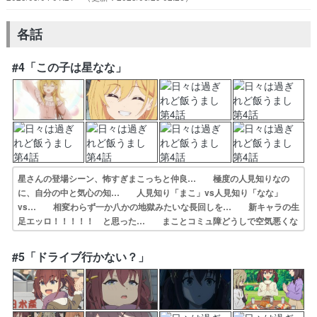
各話
#4「この子は星なな」
星さんの登場シーン、怖すぎまこっちと仲良… 極度の人見知りなの
に、自分の中と気心の知… 人見知り「まこ」vs人見知り「なな」
vs… 相変わらず一か八かの地獄みたいな長回しを… 新キャラの生
足エッロ！！！！！ と思った… まことコミュ障どうしで空気悪くな
ってたと… つつじちゃんのぶどうジュース、よく見たら… 金髪の
ギャルでサークルに馴染むのか？って… 明らかにコミュ力おばけのよ
#5「ドライブ行かない？」
うに見えるなな… 4人での物語と思いきや主要人物は5人だっ…