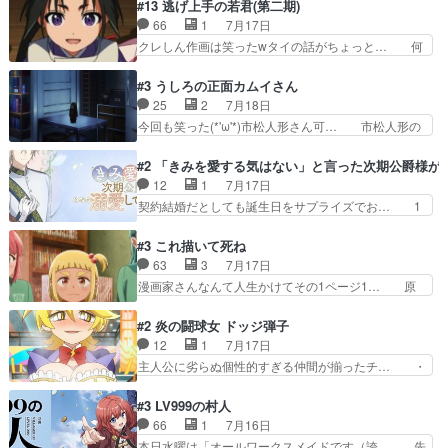
クロたんのちょっとしたサービスカット… 面白い
#13 逃げ上手の若君(第二期)
になんか既視感を覚えるけどな… ソルコクタニが
設定の作品だね。夢の国デート回は怪… 結構評判
66
1
7月17日
憎むべき人であり、かつての… ラストの展開でぞ
になってたので見てみたけど、評判… 今時初デー
クレしん作画は笑ったwタイの話がちょっと… 何
くっとした。そういう方向…
トでそのチョイスは一発アウトだ… 結構、少女マ
で随所に実写入れるの？あと敵の顔芸は頼… 実写
ンガ的にシリアスな展開なのだ… 遊園地デート、
の講談から始まり途中も実写演出入った… 相変わ
#3 うしろの正面カムイさん
お互いの誤解が解けてよかっ… 円盤購入を検討し
らずコミカルなKAMAKURA良く… 動画検査させ
25
2
7月18日
始めるくらい最高だったな… 1人のjkとして普通
ていただきました！待ちに待っ… 1期目の導入も
今回も笑った(*'ω'*)市松人形さん可… 市松人形の
に生きたいのにそれを…
だけれどもぉ2期目の導入も… 観てたらいつの間
お市ちゃん登場。普通に昇天させ… 90年代の氏
にか終わってたwそれにし… Aパートでは逃若
の仕事を思わせるケレン味作画… あいかわらず杉
#2 「きみを愛する気はない」と言った次期公爵様が
党、Bパートでは庇番衆。… 故郷は遠きにありて
田さんのアドリブっぽいなに… ギャグもいいし作
12
1
7月17日
思ふものそれは時行の鎌… というただの日常回か
画も綺麗このシーンは原作… 呪いの人形は仲間に
契約結婚だとしても誕生日をサプライズでお… 1
と思いきや、そこから…
なるの怪奇組とのネタ被… 呪いの人形、人形相手
話目のキラキラなユリウス様にそう言えば… いろ
に除霊出来るん？。w… ショートアニメならでは
いろあったんだな。奥様の心が彼の心を… 政略結
#3 これ描いて死ね
のテンポの良さが光… 呪いの人形ドジっ子すぎる
婚による妬みから色んな嫌がらせを受… 【今夜の
63
3
7月17日
しかも仲間になる… 呪いの人形がビビっとるぞ。
アニメAは…】前向き没落令嬢×こ… マウントに
漫画家さんなんて人生かけてその1ページ1… 原
今回あんまりエ…
気付かない素直な主人公大丈夫か… もうユリウス
作も読み始めたらアニメでの物語の再構築… 前向
の保護者みたい笑マウントに全… 次期公爵夫人が
きで真っ直ぐな主人公と、拗らせに拗ら… にて、
#2 炎の闘球女 ドッジ弾子
それでいいのか？と思わない… 貴族は階級社会で
落語部長役で出演させていただきまし… すげえお
12
1
7月17日
大変だ。や、やはり同性に… 第２話をU-NEXTで
もしろかった。アバンの諸星大二郎… ◤￣￣￣￣
主人公に劣らぬ個性的すぎる仲間が揃ったチ… ・
視聴しました。視聴…
￣￣￣￣￣￣￣￣￣￣名場面アイ… メンバーと部
ショッピングモールでドッジボールするな… 颯爽
室をどうにかする為に動く安海… ウケるために色
登場!因縁のライバル!善の立ち位置で… しょーも
#3 LV999の村人
んなジャンル描いてどんどん… 春の南東の空のお
な…こんなもん真面目に見たらバカ… 宿命のライ
66
1
7月16日
とめ座付近明るい星は20… 明るい現役の青春と
バルの襲撃に始まり、燃えるシチ… 早くもライバ
本日水曜は「オールワークスメイドです（誇… 先
暗い過去の情念とが良い…