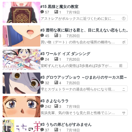
クレンのソルセインでの潜入生活… 元は勇者だっ
が目録に固執する理由もほぼ明らかとな… これ京
#15 黒猫と魔女の教室
たのにロリ化されて学生にされ… これはいい黒沢
アニだったのかそのわりにはそこまで… 清六兄ち
57
1
7月19日
ともよ。笑いのセンスも合う… ナイエのリアクシ
ゃんと喜八、清六と洋輔それぞれの… 化学的作用
アストレアがポルックスに近づくために女に… ①
ョンが面白い。ローメイン…
に依りて継続して…電池と称すっ… 洋輔、清六の
魔法の図鑑が買えてヘヘーンなスピカ②今… 前半
こと好きすぎだろなんか電気で… 仲間が一気に増
はアストレアの野望による性転換、後半… アスト
#3 透明な夜に駆ける君と、目に見えない恋をした。
えてみんなで物作りで一気に… 作画は最高なのに
レア君の作戦に皆巻き込まれてて草捕… アストレ
45
3
7月20日
話がつまらない。やっぱ京… 天下り式に竹のフィ
アが作った薬によって男女入れ替わ… アルトレア
買い物（デート）の待ち合わせ場所の橋待ち… ボ
ラメントが出てきたのは…
がポルックスのこと好きとは言え… アストレアが
ソボソとつぶやく。カラオケは視覚障害が… 闇夜
ポルックスちゃんに憧れて、変… TS騒動に酔っ
を照らす打ち上げ花火。人混みの中、み… どんど
#3 ワールド イズ ダンシング
払い騒動と賑やかでいいねw… 偉大な父を持つが
んキュンが増えていく展開に毎回わく… ちょこっ
24
1
7月20日
故の悩(独自のおっぱい論… 鉄板中の鉄板、性転
と書ければと風が吹き手元にあった… 』は、率直
室町ずんだもんの覚悟は3歩進めば2歩下が… 前
換と酩酊ネタの二連発(…
に言って脚本と演出が悪いと思う… 小春の目が見
回の白拍子の死といい今回の”まぐわい”… 世阿弥
えなくなったのは先天性による… 冬月の前向きさ
が主人公の漫画がアニメになったらし… 壮絶だっ
#3 グロウアップショウ ～ひまわりのサーカス団～
と、空野の億劫さがリアルだ… かけると小春、二
た…30分で2時間の映画のように… すべての表現
32
4
7月20日
人が一緒に過ごす時間が描… ヒロインの目が不自
がピタリと揃った傑作本当に素… たまに現れて謎
雫とスヴェトラーナの過去が明らかになり現… こ
由だから音を大切にして…
のアドバイスをしてくれるお… 可愛いキャラデザ
のアニメは足首を休ませるという事を知ら… 愛知
からは想像できない顔芸、… 父、大舞台へ立つこ
県豊川市付近が舞台なのか～現地にも出… 前回に
#3 さよならララ
とが決まる。更に父から… 再び鬼夜叉を導く、素
引き続き、今回もおぱんつであります… キャラク
242
3
7月19日
性不明の彼の名前を知… 恵まれた身分に甘え、修
ターが可愛いのはもちろん、ストー… 皇ではなく
長浜先輩、気の強そうな見た目と性格でニン… サ
練を怠るキャラは苦…
ひまわりを蔑ろにして皇に乗り換… 傷跡なんか、
ブタイがええよね〜関西弁が凄くちゃんと… って
見せたくない自分の力量を超え… エロいところ以
なったからユリ確定！＼(^o^)／ラ… プロローグ
#3 うちの弟どもがすみません
外あまり見どころがない。1… いや～、めちゃく
的な１話、２話からの浮世離れし… 茉里のボクシ
37
1
7月18日
ちゃおもしろいね。瑞佳は… キャラデザが映える