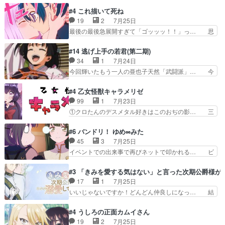
ってる事が全部嘘じゃ無さそ… 戦況が目まぐるし
ぶややこしいことになってたオープニン… テンポ
#4 これ描いて死ね
く動いていてずっと胸が熱… 同時視聴｜
も良いし毎話良いところで引くから全… 盟友ドレ
19
2
7月25日
DaemonsRealm｜リア… これまで騙していた東
ゲネ后との出会い。次週のドレゲネ… さて、登場
最後の最後急展開すぎて「ゴッッッ！！」っ… 思
村を捨てて新郷家に来…
人物多いけどついていけるのか私… 今回は遂にド
ってた以上にセリフとかしっかりした漫画… 今回
レゲネ登場という話彼女の在り… チャガタイ兄さ
は泣かなかった！漫画描きのハウツー回… この作
#14 逃げ上手の若君(第二期)
んがめっちゃ可愛かったなド… まさかの展開にめ
品はこういうのをズバッとキメるの上… 藤子不二
34
1
7月24日
ちゃくちゃテンション上が… チャガタイの所へ密
雄に親しんだ人にはとてもフィット… 赤福のヌル
今回輝いたもう一人の亜也子天然「武闘派」… 今
偵に行ったはずがドレゲ…
ヌルした動きとかネームを褒めら… 漫研が気にな
回は強敵小笠原貞宗と時行の対面内容盛り… 言い
って仕方ない先生がかわいい。… 漫画のノウハウ
逃れすら逃げ上手亜也子のアシストに支… そう
#4 乙女怪獣キャラメリゼ
から新たな仲間まで。本作品… 今回エンディング
か、亜也子もまだ9歳なのか‥ときゆき… 「亜也
99
1
7月23日
テーマが流れるのが早い（… この作品の世界に
子のドキドキ・大作戦！・長寿丸を一… 目玉と耳
①クロたんのデスメタル好きはこのおぢの影… 三
も、一応デジタルという概…
を相手に言葉で繰り広げる戰もノラ… 時代設定ど
石さんのキャラなんかミサトさんっぽいな… なん
うなってる笑目力が強すぎて睨ま… ときメモ画面
か好きになれんキャラだなぁ作品もイン… 相変わ
#6 バンドリ！ ゆめ∞みた
からのいらすとやは草だった。… 今回は亜也子回
らず生物学者には見えないわね響野君… 正体を知
45
3
7月25日
でしたね頼もしさと乙女らし… 貞宗、キモいギョ
らないのにどちりも肯定してくれた… 黒絵がハル
イベントでの出来事で再びネットで叩かれる… ビ
ロ目としか思ってなかった…
ゴンになっても、南を助けて大事… OPにデスボ
オラの次の一手が動き始めました。それに… ビオ
入ってるのは黒絵がデスメタル… 黒絵が男で唯一
ラがまじで何がしたいかわからん！先生… 陰キャ
#3 「きみを愛する気はない」と言った次期公爵様が
心を許す、母の友達である光… 黒絵の可愛さレベ
の間合いにスルっと入ってきて相手の… ビオラが
17
1
7月25日
ルが止まらない。南くんと… 黒絵の母とのやり取
都子さんを籠絡しに来ててやばいぞ… マネージャ
いいじゃないですか！どんどん仲良しになっ… 結
りでエヴァの加持さん思…
ー現実版初登場！バレーボールに… 藻掻きながら
婚初日で君を愛する気はないものはやはり… 今期
前に進もうとするあられと律少… ビオラスマイル
の恋愛系で1番これが好き。愛する気は… 今晩
#4 うしろの正面カムイさん
で相手の緊張を解く相手の共… たまったアニメ
は、2130頃からシンデレラガールズ… 公爵の妻
19
2
7月25日
50本だってｗ今日も帰った… マネージャー実在