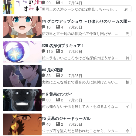
ケとツッコミで笑わせつつ、… この作品、ストー
29
1
7月24日
フィエットとロキシーとの… 離れ離れになったり
リーにも登場人物にも全く… 家で机に向かってる
男同士の入浴シーンなのに2度見しちゃった… 肩
別れがあったり絶望の大…
時の貧乏ゆすりとか、ラ… お姉ちゃんと話せ
ひじ張って素直に言葉が出てこない糸と源… 蛙を
た！！！！し、また1歩進… ヒメカの最後の言葉
散歩って逃げるよね！糸と類を助けよう… 類の面
#4 グロウアップショウ ～ひまわりのサーカス団～
に、ララは何を思うのだ… 息をするかのように3
倒見るのが1番大変そう糸は誰とでも… 源くんを
16
4
7月26日
話まで視聴。2026… ララの王子様探しが本格的
甘えさせるまでの糸と周りの出来事… 源くん、甘
伊万里と五十鈴の幼馴染ペア仲直り回だが、… 先
に動き出した回。…
えちゃうぞ宣言。思ったよりラブ… 糸ちゃんのま
週の雫スヴェトラーナ回に続き、今回は伊… い
っすぐな言葉、わたしも原作を… 主人公が当初の
や、これ素晴らしいコメディアニメだな。… 水着
#26 名探偵プリキュア！
目的を忘れてますますヤング… でも央太と親しく
回なのにビキニじゃない！これは時代背… 今回は
115
3
7月26日
するのは嫌。世話を拒んで… ゴメス（カエル）外
推しの吾野伊万里ちゃん担当回。これ… 伊万里さ
転スラもいいところやけど名探偵のほうがき… 特
で散歩させてたのか(*…
んの手品回であり水着回ね。瑞佳ち… 売り上げが
に板野サーカスはプリキュアで見れるとは… あん
上がっても借金返済へで何故か海… 父親のスパル
なはプリキュア仲間には自分が未来から… の活
#4 鬼の花嫁
タ教育のせいで瑞佳がヒモカス… 伊万里ちゃんの
躍、敵を圧倒ってのはおおよその流れだ… キュア
33
2
7月25日
人前での苦手意識を抱えなが… 第４話をｄアニメ
エクレール初変身＆初戦闘。プリキュ… キュアエ
実際にこんな感じで運命の人に気付けたらい… 柚
ストアで視聴しました。視…
クレールは強いが力を制御できない… キュアエク
子は玲夜の屋敷に住む事になり使用人達は… 運命
レール可愛く最強つよい!!!!… 緊張感があるけどピ
の花嫁は一見すると甘い夢、理想の天国… 玲夜さ
#16 黄泉のツガイ
ッコロで始まってちょっ… バカおもろいやん
んのご両親の登場ですこの世に数多い… 玲夜のお
30
2
7月25日
www実質まどマギやんけ… しかも実質的にエク
父さんが石田彰だったことに驚きを… 主人公自分
何も知らない子供を殺して天下を取るような… イ
レールが倒したビルであ…
の立場わかって無さすぎやしまた… ヨミツガと
ワンの刀が斬った者の中にまさかの…影森… 激し
BLEACHは完全に豪華な展開… 透子ちゃん、柚
いバトル回の最後に、予想外の引きシン… これっ
#5 天幕のジャードゥーガル
子にも優しいし可愛いしこの… ユキノさんから玲
て作者が描きたいのは"ユルの物語"… デラさんの
40
2
7月25日
夜の父親の話で、そのイメ… あやかしの頂点に立
秘密がちょっとわかった回、正直… 左さんと刀持
ジャダ石を盗んだと疑われたことから、シタ… 今
つ鬼龍院家の現当主が息…
ちさんが対決♪あとどこぞのじ… 何処も彼処も言
回のシタラは表情が豊かで、モンゴルでの… だい