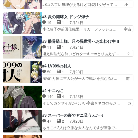
なのに着てる洋服がシンプル。テー… まあ、これ
JSコスプレ無理があるけど口裂け女寄って… 小
した大逆風のハズなのに全…
は見なくていいな。むしろ判断が… 自分でも気づ
学生コスには無理あるぞ。そのベットの下… シヅ
くほど嫉妬してる様子は可愛い… 次期公爵様がな
カちゃんがヤバすぎてボキキしそう(ぇ… 口裂け
#3 炎の闘球女 ドッジ弾子
ぜかヒロイン化していますデ… 【今夜のアニメA
女って人を襲うって知らなかった…ポ… そのスタ
19
1
7月24日
は…】前向き没落令嬢×こ… 「ぼやっとしてたら
イルで小学生ファッションは口裂け… 相変わら
小仏珍子cv前田佳織里トリガーフラッシュ… 宇宙
菜園の領地の外まで開墾…
ず、尺の都合なのか原作漫画の細か… 除霊士カム
背景でナレが始まり音楽が1本引きギタ… 珍子を
イと助手シヅカのエッチで笑える… 今回はかつて
いたぶってるのか！？Cパートで懐か… 普通にド
#3 骸骨騎士様、只今異世界へお出掛け中Ⅱ
昭和キッズを恐怖のどん底へ突… 現代で有名な口
ッジが激アツ。いや羽仁衣が初めて… 優谷優の声
11
1
7月24日
裂け女登場！お市ちゃん、ポ… ろくろ首の除霊シ
優に「ちんこ」って言わせてて興… 珍子ちゃ
凄え料理だな酔いどれターキーwとりあえず… ２
ーン「悪霊退散」のパチン…
ん………！！！！？！先週に引き続… これは意図
期第３話感想：まさか最初に出て来た兄妹… 妹想
的に1～2話でスルーしたことだ… これは本作に
いの良いお兄ちゃん！！現場も楽しかっ… 第３話
#4 LV999の村人
限ったことでなく、最近のアニ… 東山朱莉
をｄアニメストアで視聴しました。視… ローデン
50
1
7月23日
（AkariHIGASHIYAM… こんなに可憐で可愛い泣
王国ホーバン領を訪れたアーク一行… 1期に引き
魔物1万体に主人公が一人で戦いを挑む流れ… 前
き虫メイドが僅か3…
続き２期にも出演させていただけ… 1期の頃から
半は魔族へ恨みを持つだろうパルナの強い… 両親
思ってたんだけどヒロインのエ… 依頼を受けて問
を魔物と人間に殺された鏡の生い立ち。… 勇者た
#4 ヤニねこ
題解決特筆する事は無いが、… 今週もありがとう
ちを信じてアリスを預ける、鏡を信じ… 勇者パー
149
4
7月23日
ございます耳がヒクヒクな… 時計台に登ってるの
ティが仲間になった！？会話が通じ… 鏡の過去、
そしてカンサイがかわいい字書きネコのモジ… カ
見ると挟まれないか心配…
辛すぎて胸が苦しくなりました…… 最初、勇者パ
ンサイねこさん、魅力的な姿と表情が可愛… お前
ーティは対話すら拒んでいたが… ちょ、またタカ
は『ちんこ』によってリミッターが外れ… 今回は
#3 スーパーの裏でヤニ吸うふたり
コちゃんの性別が間違えられ… 鏡の両親がモンス
汚い要素あまりなく普通にギャグアニ… あとアイ
47
2
7月23日
ターと人間にそれぞれ命を… 胸が苦しくなるほど
キャッチが釈迦だったの本当に最高… まー、今回
もうこの2人は立派な大人なんですが画像で…
鏡くんの過去がとても残…
もコンプライアンス違反にどこま… 達郎のオチに
色々と察して見守る店長さすがです。そして… こ
は笑った慣れてくるとオチの出… 「君が下品なア