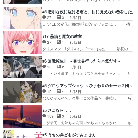
想：コ□した相手にも家族や…､戦… つらい回
佐々木さんとは同い年くらいに思ってたけど… や
だ……つらすぎる……。エスタ先輩… 今週のシー
はり出オチ感が否めず、エピソードの打率… 田山
#5 透明な夜に駆ける君と、目に見えない恋をした。
ナとミミも可愛かった2人の関係… 確かに相手に
さんが佐々木さんに沼っていく…こんな… 佐々木
27
3
8月3日
も家族や大切な人はいるけど、… 白シャツが作業
さん、腕フェチなんですね笑最近まじ… 佐々木が
OPとEDの変化が象徴的前話でかけるには… 小春
着みたいなもんなんですかね…
ガラケーからスマホに変えるって、… もうドラマ
の透明なモヤのかかった世界。どんな女… そう
版孤独のグルメファンコンテンツ… 「お腹冷えち
か、こんな風に見えてるのかぁ。かける… 完全な
#17 黒猫と魔女の教室
ゃわない？佐々木さんの優しさ… 先行で見た時よ
両片思いになりましたねぇ…OPとE… 余計な物
27
1
8月2日
り2人のやり取りに癒しを感… ABEMA版の7〜8
は描かず白く靄がかった小春ちゃん… 光も感じな
タリスマン、｢グリ○ィンドール!!｣みた… 最初の
話佐々木が実年齢以上…
い完全な盲目なんやね…おめかし… 母役に能登さ
障害ゴーレムを全員で力を合わせて倒… アリアは
んって禁じ手使ってきたー！E… 今回は小春視点
ホントスピカが大好きだよね。ツン… 一等級ポテ
#6 無職転生Ⅲ ～異世界行ったら本気だす～
も描かれていて良かった本当… 股に海豚を挟み水
ンシャルのアリアちゃん可愛くて… そういや、ア
15
2
8月3日
上バスでの会話を反芻…恋… OPEDとも無人バー
リアは能力は最上級のくせに、… とうとうアリア
」、という事で、もうエリスと再会か？っと… サ
ジョンから主人公２人…
と直接競う場がきたこれまで… 毎度ながらのスピ
ラの再登場によってルーデウスの成長が確… 人間
カの顔面芸推しのハナちゃ… クソレビュータリス
関係の清算が粛々と進められているサラ… サラと
#5 グロウアップショウ ～ひまわりのサーカス団～
マン趣味ダダ漏れで好き… 期末試験が始まろうと
の関係に対して完全に「昔の女」とし… ルーシー
15
4
8月3日
しておりスピカは対策… 能力鑑定胸像タリスマン
にデレるルディが完全に親バカで微… サラとは会
なんやかんやで、今期はこの作品を一番推し… 時
氏容姿も評価してし…
ってほしいちゃんとした別れ方し… サラは未練0
給50円じゃ借金は減らない(^_^;サ… 葵ちゃん可
だと言っていたけど人の気持ち… 実は結構好きな
愛すぎるな楠木ともりちゃんのね… デフォルメさ
#5 さよならララ
キャラモヤモヤする別れ方だ… 役で出演させてい
れた表情が特に多かったのが印… 葵＆茜の回も良
189
3
8月2日
ただきました！よろしくお… 毎クールメインヒロ
きでした。あの証拠写真、ひ… 互いが互いのこと
」が最高にお姉ちゃん面でめちゃくちゃかわ… さ
インを好きになっちゃう…
を想っているのにすれ違っ… 第５話をｄアニメス
すがに割れた窓ガラスの弁償は求められた… 逡巡
トアで視聴しました。視… 葵ちゃんに〝瑞佳ちゃ
を振り切ってみんなに謝ったララの思い… 仕事に
#5 うちの弟どもがすみません
んと練習したい〟と言… 本当この作品は「キャ