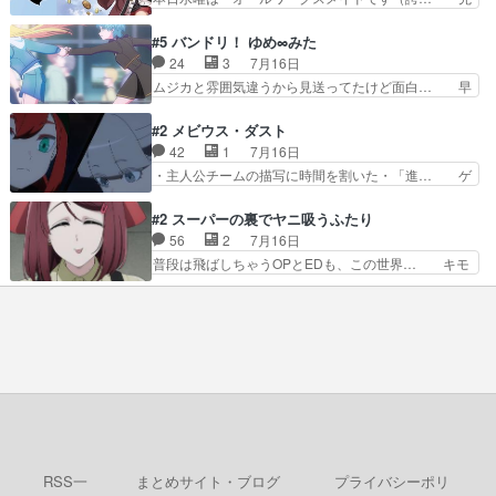
ルチーム。敵もなかなかに個性… があると思った
入観に縛られない鏡の姿勢と、アリスの笑… 本日
のだがほとんど覚えていない 聖アローズ学院闘球
22:59まで！✦キャストサイン入り… 人族と魔族
#5 バンドリ！ ゆめ∞みた
部も登場し、魅力的なキ… やはり強敵に勝つには
の融合を目指す浩二…目指すもの… アリスとメノ
24
3
7月16日
特訓だよ。平仮名で呼… ライバル登場から特訓ま
ウの話から魔王軍の大規模な宣… 鏡から「アリ
ムジカと雰囲気違うから見送ってたけど面白… 早
で異常なテンポと異…
ス、共存の道はやっぱ険しいぜ… 鏡とソフトクリ
く分からせられて気持ちよくさせてほしい… あら
ーム食べるアリス凄い幸せそ… アリスの優しさと
れが偶然イベント会場に居合わせてしま… ビオラ
#2 メビウス・ダスト
浩二の揺るがない信念に思… 鏡さん、活躍する度
こいつほんま……残りの2人はビオラ… 見てて興
42
1
7月16日
に好感度爆上がりですね… ケンタウロス族面白か
奮と息苦しさを同時に感じさせるビ… ビオラちゃ
・主人公チームの描写に時間を割いた・「進… ゲ
ったですね♪タカコち…
んのお陰であられちゃんと律ちゃ… ・日本語特有
ームを勝利へ導いたアラキの先読みの能力… 急に
のぼくわたは海外版でどうなる… まさかこの作品
主人公の強火古参ファン出てきたけど何… 勝利に
#2 スーパーの裏でヤニ吸うふたり
に今期一の悪役がいたとは。… 友達との会話でフ
浮かれる面々の中、アラキは自分の能… ラムスは
56
2
7月16日
ェアリィブゥケのイベント… ・ビオラはあられを
隕石で負傷した体の部位を補修した… 次のゲーム
普段は飛ばしちゃうOPとEDも、この世界… キモ
見つけて悪だくみを策略…
での対決のエピソード。そうなっ… ポリスホッパ
い自覚あるくせに弁えを知らない男。未… ほんと
ーの仲の良さがとても良いエン… 現状特に面白く
にヒロイン（山田/田山）のアンニュ… こんどは
はない3話も大差なかったら… うーん…キャラが
そっちが機嫌わる。永遠に気づかん… 昨日は寝落
どんどん出てくるが紹介が… お話が平坦なのよ
ちしてしまったので都合の良い女… 新卒で泣かせ
ね。なんかこう内輪だけで…
て怒られたり煙草の匂いにがっ… 2人(1人)と近づ
く距離。別人だと思って… うん、確かに"にぶす
木"だwwこんな分か… あれだけ怒り心頭の花嫁ア
ニメだっただけに… ドキっとするし、好きになっ
ちゃうここの田…
RSS一
まとめサイト・ブログ
プライバシーポリ