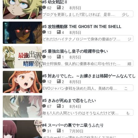
んじゃないですか。魔物の群を発見した… アマプ
#5 幼女戦記Ⅱ
構エグいことするよな… ねぇ猫耳ガール、敵の根
ラにて視聴終わり！サーベルボア討伐… を言い訳
62
2
8月5日
城に乗り込む事を同… 世もや替えが利くと復活P
にしたくないものですねwボア狩り… 先生として
ブログを更新しました!!宜しければ、是非… 少し
とは？！もう来週…
のベリルが好きだけど、今回みた… 4人だけでサ
でもマシな負け方を選んだゼートゥーア… ゼート
ーベルボアを狩りに行く。野営… ・実家周辺でサ
ゥーアの唯一の手駒が強すぎる笑あお… 私にとっ
#5 攻殻機動隊 THE GHOST IN THE SHELL
ーベルボアが暴れてると聞い… ちょっと年齢の事
て完全にご褒美回ゼー様の葉巻シー… やはりター
13
4
8月5日
を言いすぎとゆーか言い訳… ベリルの母もやはり
ニャが後方指揮だと展開に迫力が… “貧乏籤百連
どれだけハイテクノロジーで身体の価値がフ… ジ
只者じゃなかったかベリ…
無料ガチャ”100連でも1回… 2期入ってから地味
ャミングも伏線になるかと思った回想シー… フチ
だよね。ただでさえ幼女… 「餌になってもらわね
コマだいぶ理性持ち始めた。この世界の… 原作読
#5 最強出涸らし皇子の暗躍帝位争い
ばならぬ」って言葉に… ゼートゥーア左遷によっ
んだのもう何年も前なのに、覚えてる… コイルの
10
1
8月5日
て参謀本部の連携が… 緊張感ある戦闘描写とギャ
汚職を突き止めるべくバトーの指導… やまとん1
騎士狩猟祭、個人的に優勝本命に印を付けた… 細
グ今週の『有能な…
号はどこの部分で使うのだろう？… 日本とロシア
かい設定を考えるのが面倒な時は古代魔法… エル
が絡む政治の話かつ色々な用語… 第５話を
ナがチートすぎる笑アルは最初から自分… プラネ
#5 対ありでした。～お嬢さまは格闘ゲームなんてし
primevideoで視聴しまし… 前回同様『イノセン
ット・ウィズ展開アツいな「騎士狩猟… 麦茶どこ
12
2
8月5日
ス』を含む押井・神山版… 第５話「EPISODEラ
ろかタイトル通り麦茶の出涸らしぐ… 第５話を
EVOジャパン参戦を決めた四人。美緒の母… こ
ストの母親の気持…
ABEMAで視聴しました。視聴に… 復讐に燃える
の作品に唯一足りないと思ってた(無くて… 見た
吸血鬼兄弟の弟ですいいキャラ… クリスタ皇女
目は気品溢れてるのに中身は…美緒ママ… テー
#5 きみが死ぬまで恋をしたい
が“萌え”なのでこの娘が皇帝… ウサギ好きそうな
マ：格ゲー大会に行くには？感想は、美… 大会を
67
3
8月4日
王女殿下がかわいい。幼馴… ついに始まった狩猟
前に格ゲー熱が高まる一方、百合の本… 東京で開
敵も1人の人間というのはそうなんだけど状… も
祭。エルナの活躍で上位…
催される格ゲー大会に参加すること… Japanに向
う着れないからってどういう意味だろうな… ミミ
けて外泊届にサインをもらっ… 長崎から大会のた
を人間に戻して欲しいでも自分達が代わ… ご視聴
#4 スーパーの裏でヤニ吸うふたり
めに東京へ!/でも観光よ… 旅の支度全部やってく
ありがとうございました見るたびに切… 誰かと思
31
1
7月30日
れる先輩、なんだかん… 第５話をｄアニメストア
ったらちゅー先輩か。しれっと相方… 第５話感
ガラケーがぶっ壊れたので仕方なくスマホに…
で視聴しました。視…