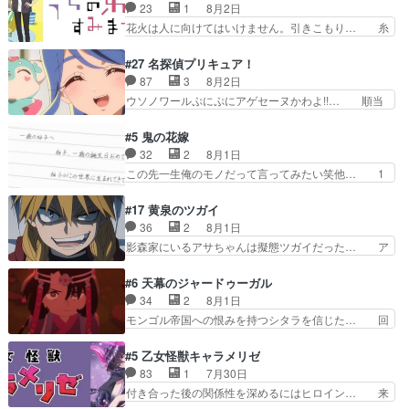
馴染めない辺り観ていて苦しいところ… ララちゃ
23
1
8月2日
ラ」を活かすのがうま… みずかちゃんの介入で双
んの事情はもう少し皆に話して良い… ララと茉里
花火は人に向けてはいけません。引きこもり… 糸
子の仲にヒビが………
とで初のアルバイト。七転八倒し… 労働するプリ
はまだ柊の顔も見たことなかったっけ！1… って
ンセスえらい。プリンセスの精… アンデケン行っ
お名前を見たんだけどあの中村大樹さん… 糸ちゃ
#27 名探偵プリキュア！
てケーキ食べて、帰りにカメ… ララが働く事での
んカッケー、色んな意味でwゲームが… 姉から性
87
3
8月2日
てんやわんや。働いて大変… 地道に働き人と関わ
的興奮覚えてないよね？なんて言わ… テーマ：引
ウソノワールぷにぷにアゲセーヌかわよ!!… 順当
る日々の中に愛を見いだ…
きこもりの理由感想は、久しぶり… 元ゲーマーな
にマコトジュエルの争奪戦をやったと。… 記憶を
ので、はちゃめちゃ楽しく作業… 糸ちゃんと源く
取り戻し正式に探偵事務所で働き始め… ポワロ、
#5 鬼の花嫁
んの距離感おかしいね(*´… 糸と源ははよ好きお
元ネタを解説して原作に誘導するの… くれあさん
32
2
8月1日
うとると言わんかい！引… ショウくんと対等に話
の探偵としての初事件にしてちょ… ・急にクイズ
この先一生俺のモノだって言ってみたい笑他… 1
すためにゲームをする…
番組が始まったw・妖精ウソノ… るるかの助手だ
歳からの誕生日プレゼント………とは思っ… 玲夜
った？今回が初めての探偵活… 探偵じゃなかった
さん柚子に18年分の誕生日プレゼント… 柚子は
#17 黄泉のツガイ
の！？クレアさん探偵すぎ… 突然のポアロクイズ
鬼龍院家から初めて学校に通う事にな… プレゼン
36
2
8月1日
は草なんよ。んで、あん… 今回からついにくれあ
ト攻撃ヤバすぎるwwwヴァイオレ… 玲夜さまサ
影森家にいるアサちゃんは擬態ツガイだった… ア
が探偵事務所の仲間に…
プライズの、これまでの柚子ちゃ… 玲夜から柚子
サが置かれた立場や気持ちを汲んで熱くな… 屋敷
へ17年分の誕生日&を未来に… 「​​13歳の柚子ちゃ
にアサはいなかった逆にガブちゃんはい… 影森の
#6 天幕のジャードゥーガル
んへ…もう中学生な… 梅原の人が18歳になるま
当主が際限なくツガイを増やせるのに… 今回はも
34
2
8月1日
での誕生プレゼン… なよなよした男（cv石田彰）
うガブちゃんさんの悲鳴にも似た怒… ユルと戦っ
モンゴル帝国への恨みを持つシタラを信じた… 回
梅ちゃんがた…
た時から伏線が張られていたのが… しかしアサ
想が淡々と語られるのだけどいつの間にか… オゴ
は、兄様に会いたいbotだと思… ツガイには優し
タイの妃になってもその心は晴れず、モ… ドレゲ
#5 乙女怪獣キャラメリゼ
い筈のガブちゃん、アキオの… 色々とひっかけが
ネの過去、宝石だった彼女が人になり… ドレゲネ
83
1
7月30日
あって、最終的に嫌な終わ… ゴンゾウが従える大
の過去、、辛かった、、あのジャタ… 年上旦那が
付き合った後の関係性を深めるにはヒロイン… 来
量のツガイに何事かと思…
良い人でも、女は宝石でただ笑っ… ダイルの儀式
夢ちゃんがキングコングなのいい味付けだ… ずっ