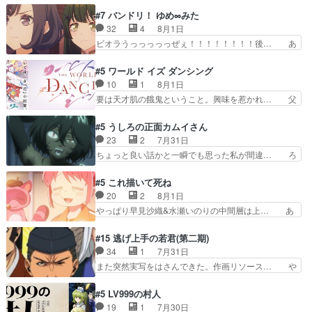
の神々しさたるや。一気に空気… ドレネゲの辛い
とメスってて何この可愛い生物。クラス… 付き合
#7 バンドリ！ ゆめ∞みた
過去には同情の言葉しか…シ… 奥様に悲しい過
い始めたら始めたでまた違った悩みが… と一歩ず
32
4
8月1日
去…萌え袖が可愛いね、と思… ドレゲネとシタ
つ踏み出す黒絵ちゃん微笑ま新汰の… ツインテー
ビオラうっっっっっぜぇ！！！！！！！！後… あ
ラ、2人だけの同盟が結成さ…
ルが可愛いお茶目な妹ちゃんです… しかも過去も
られちゃん、僕っ子になってから取り戻し… ビオ
重いんかいかつては自分に自信… リップを塗って
ラが悪魔すぎて気分が悪くなってきたこ… 声優ま
#5 ワールド イズ ダンシング
らっしゃるからかしらお顔が… 黒絵「怪獣に憧れ
とめました(７話まで)仲町あられ/… ビオラの策略
10
1
8月1日
るのはいいけど自分自身が… 素の自分はどちらな
がバッチリ嵌って最高wwwこ… 自信あれば評価
要は天才肌の餓鬼ということ。興味を惹かれ… 父
のかはまだ不明だが見せ…
なんて気にしないし、充実し… ・バーチャルだけ
の観阿弥と袂を分かった？鬼夜叉が田楽の… 猿楽
ど、みゅーたいぷ初ライブ… OPこんなんだっ
の鬼夜叉と田楽の増次郎。小さないざこ… 着眼点
#5 うしろの正面カムイさん
け？と思ったら歌唱シーン… の、らいぶシーン
は良くとも、先鋭的すぎるのか。芸能… 鬼夜叉は
23
2
7月31日
＿!!­­--­­--­… それだけでええやん！！しかし、ビオラ
石也と共に観世座をあとにし、三条… 観世座を離
ちょっと良い話かと一瞬でも思った私が間違… ろ
が仕…
れ、三条坊門御所で日々を送る鬼… 「お前(鬼夜
くろ首さんも油舐めてなかった？白雪碧さ… 今日
叉)が凄いのではなく客が凄い… 田楽と猿楽の獅
も1日お疲れ様でした～───昨晩～今… 幼女に拾
#5 これ描いて死ね
子舞勝負。鬼夜叉は猫の動き… 登場人物の我が強
われたお市ちゃんの恩返し。化け猫… 役にて出演
20
2
8月1日
い。新しい獅子舞に拘って… 第５話を
させていただきました。ジョアン… トイ・ストー
やっぱり早見沙織&水瀬いのりの中間層は上… あ
primevideoで視聴しまし…
リーみたいな始まり。流石に除… 猫相手になんで
れ光って漫研入ることになってたんだっけ… 登場
そんなに…と思ったらそうい… いつもと違って少
人物が増えてわいわいしたところが好き… 初コミ
#15 逃げ上手の若君(第二期)
し良い話化け猫は油が好物… 今回はあかやし1体
ティアで２０冊刷りは妥当だよね。俺… 藤森さん
34
1
7月31日
のみで15分。金持ちの… 今更だけど霊が性行為
のママ向けの漫画で、また涙腺が⋯… 〜漫画に
また突然実写をはさんできた。作画リソース… や
で祓えることは何とな…
「想い」をこめよう｣娘に漫画であ… 何回この作
るべきことが逃げる事と分かると水を得た… 30
品に泣かされるのだろう。光が藤… ホテル泊まっ
歳まで童貞だと魔法使いになれるという… こっち
#5 LV999の村人
てコミティアっていいなあ。同… コミティア参加
の諏訪の三大将もまたクセが強いw色… 頼重が完
19
1
7月30日
のしおりを徹夜で作る先生(… お母さん、娘にあ