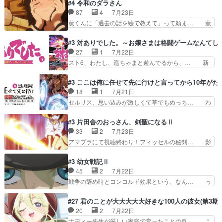
こ叡智でセクシー！ミストふっかけて嗅ぎ… あい
#4 令和のダラさん
ニメが好きでも大丈夫だよ」… あんな事こんな事
かわらず山田さんと田山さんが同一人物… 今さら
87
4
7月23日
いっぱいさせられちゃうこ… 妹ネコちゃんのバー
だけどずとまよのOP合ってるね。首… 佐々木と
薫くんに「過去の話を絵で教えて」って頼ま… 薫
ガーにタバコ入ってるの…
田山さんにロマンスの香りが漂って… 佐々木さん
にとってダラさんはもう一人の…おっぱい… 遂に
と田山さんのやり取り見てるこっ… 二人の関係が
シリアス展開になるかと思ったら全然そ… 薫が通
#3 対ありでした。～お嬢さまは格闘ゲームなんてし
「ただのヤニ仲間」から「ちゃ… 田山から消臭ミ
うは応神町立応神北小学校一方、日向… 思ったの
27
1
7月22日
ストを戴いてお礼返しをして… からかったつもり
と違う刺客出てきたwwただ関西弁… とエピソー
スト6、わたし、遥ちゃまと遊んでるから、… 新
なのに、思いもよらない佐…
ドの進みにおどろくけど、気持ち… ①作文の定番
しく先輩キャラが対戦相手として増えたこ… ま
「将来の夢」地元志向が強くな… さすがにてこ入
ぁ、こんな都合よく格ゲー女子が集まるか… 規律
#3 ここは俺に任せて先に行けと言ってから10年が
れしてきた。ミステリアスな… 弟くんから昔の話
違反は許さない人かと負けず嫌いの可愛… 何かに
18
1
7月21日
を絵に描いて！と言われた… 神をも恐れぬ姉弟と
一生懸命になっている女の子はかわい… 先の一件
セルリス、思い込みが激しくて草でもめっち… わ
ダラさんのコメディかと…
で綾と美緒は親しくなる。厳しい寮… 体育会系み
ーい、可愛い男の子キャラが出て来た～♪… 隠し
たいな点呼が行われるお嬢様学校… ３話、このタ
子前提から離れないセルリスちゃんゲル… 顎ヒゲ
#3 片田舎のおっさん、剣聖になるⅡ
イプの作品によくある『努力型… 格ゲー専門用語
生えたゴリラ系中年おっさんが男に会… どうあが
33
2
7月23日
が９割方分からんけど、俺は… 取り締まる側を仲
いても弟認定。ニワトリファイター… ここは俺に
アマプラにて視聴終わり！フィッセルの秘剣… 影
間に、これは強い。4人そ…
任せて先に行けと言ってから１０… ちょっと奇妙
のように実体のない敵は人間相手と違い、… ・魔
な新キャラは、次元の狭間への… 最近のアニメ界
術師学校を突如襲った魔狼はベリルとフ… 老いに
#3 幼女戦記Ⅱ
ゴリラに飽きてニワトリにス… セルリスには見守
対する恐怖ね。恐怖を感じながらミュ… 教頭が藪
45
2
7月22日
り役が居ないとアカンね自… すみませんセルリス
をつつきやがったのかただ、動機は… 今回は何と
戦争の辞め時とコンコルド効果という、なん… っ
萌えでした魔族の男の子…
言ってもフィッセルの活躍がカッ… 人型以外の相
て毎回なってますが、「コンコルド効果」… ミニ
手と戦うのはゼノ・グレイブル… アクション主体
アニメ『ようじょしぇんき2』本編に加… 」はち
#27 君のことが大大大大大好きな100人の彼女(第3期)
で中身がほとんどなかった。… 単純単調な話にな
ょっと無能過ぎんかサンプル数1やん… ターニャ
20
2
7月22日
っちゃってて、、、え？そ… 徐々にわかってくん
が思ってる方向に進まずこれでまた… 合衆国と帝
ナディー先生が厳しい家庭で育ったことの反… こ
のよなぁこれ以上動けな…