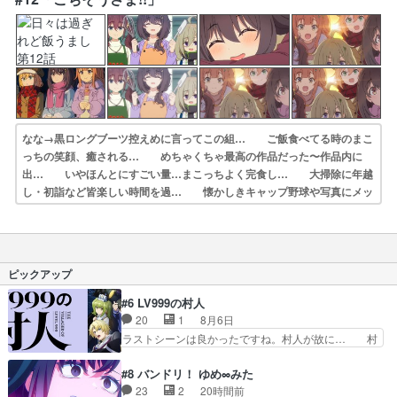
レゼントでドヤ… ・妖怪フード女騒動！？大げさと分かってい…
なな→黒ロングブーツ控えめに言ってこの組… ご飯食べてる時のまこ
っちの笑顔、癒される… めちゃくちゃ最高の作品だった〜作品内に
出… いやほんとにすごい量…まこっちよく完食し… 大掃除に年越
し・初詣など皆楽しい時間を過… 懐かしきキャップ野球や写真にメッ
セ書き初… 部室の大掃除、野球回のあるアニメは(ry… まこっち
の心の変化や、新しく部員になった… 12月の南大沢の野外でそりゃあ
コタツから… めちゃくちゃ良いアニメだったなぁ。久しぶ…
ピックアップ
#6 LV999の村人
20
1
8月6日
ラストシーンは良かったですね。村人が故に… 村
人のレベル上げは鬼モードフィンガーシリ… アリ
スと10年後に結婚の約束をした鏡ずっ… カジノ
#8 バンドリ！ ゆめ∞みた
スタッフ募集するも集まらない更に追… 王命でク
23
2
20時間前