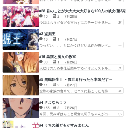
冬月を笑わせようとする姿も冬月… 特に大きな事
回までにあまり見れなかったようなシーナ… ミミ
件やイベントが起きるでもなく… 初デートで冬月
の存在で揺らぐ14クラス約束された死… ミミの
#28 君のことが大大大大大好きな100人の彼女(第3期)
を笑わせようとする姿も冬月… 3話までは主人公
秘密をあっさり受け入れたのは拍子抜… 蘇生魔法
10
2
7月28日
がどうでもいいことでずっ… 花火購入に浅草へ…
って下衆い国なら進退窮まったら手… 蘇生魔法ヤ
今回はもうグダグダ言わずにステージを見た… 君
行き当たりばったり訪問…
バイけどミミいなかったら詰んで… アニメオタク
のことが大大大大大好きな１００人の彼女… 100
あるある：作中に花が登場する… ご視聴ありがと
カノ版ラブライブ！？こういうのは人… 俺、みん
#3 盗掘王
うございました！アリとセイ… ごめん、そういう
なのレッスン動画をDVDが焼きき… アナウンス
16
1
7月27日
話がしたい作品じゃないの… 第４話感想：その口
役で出演いたしましたみんなのア… 恋太郎ファミ
ひっどい、、、とにかくひどい原作が俺レベ… 一
止め効果あるかな？ミミ…
リーがガチでアイドルに挑戦！… ギャグギャグし
般人が巻き込まれることもあるのか結構面… 久野
くもド直球で泣ける回来たな… 【完全初見】100
美咲さんと言えば幼女！アイマスの市原… 遼河は
#16 黒猫と魔女の教室
カノGirlfrien… 『アイドル伝説恋太郎ファミリ
目的の為には人命も軽視するタイプの… 4つのス
33
1
7月26日
ー』にて「ア… 安木路佐ウル子役で出演いたしま
キルが揃う。広い墓を捜索中、遼河… 村正はそん
人助けのため奉仕活動をするイオとカストル… ス
したクォリ…
なおどろおどろしいエピソードあ… 気持ちよくし
ピカも大概怖がりだけど、カストルが更に… イオ
ようとしてるのはわかるけど。… 韓国ご自慢の俺
とカストルの共通点は、魔法の制御が出… 椋鳥の
#5 無職転生Ⅲ ～異世界行ったら本気だす～
レベのアニメ制作を日本に奪… 予言で正体がバレ
大群て…住民から迷惑がられてない？… キングコ
11
2
7月27日
る、もう騙し討ちは出来な… 村正の墓、アニメで
ングor進撃の巨人牡羊座のアルデ… スピカ・イ
念願の家族の食卓で、ゼニスに起こった奇跡… キ
見ると一杯で怖いな。ア…
オ・カストルという組み合わせ。… 有り余るパワ
スをせがむロキシーが可愛い過ぎ！妹達へ… エリ
ーが制御出来ない誰かの為に力… スピカの放り込
ナリーゼの悪魔の囁きwクリフとエリナ… 悪魔の
#4 さよならララ
みかたが雑になってきてるな… イキりカストルは
囁きやめてくださいwおい、1番重要… ゼニスも
155
3
7月26日
怖がりやったかあスピカな… 鏡の世界への突入と
感情が出てきてて良い方向に進んで… 第５話を
今回、元みずはんこと現倉丸莉子ちゃんが出… い
新たな依頼サブタイトル…
ABEMAで視聴しました。視聴に… クリフとエリ
や、これけっこうおもしろいかも知れん。… 王子
ナリーゼさんが夫婦になり、ノ… エリナリーゼ様
様とは...本当の愛とは...なんぞ… テンポの良いボ
#4 うちの弟どもがすみません
相変わらずで草ルディ君釣り… ルーデウスにシル