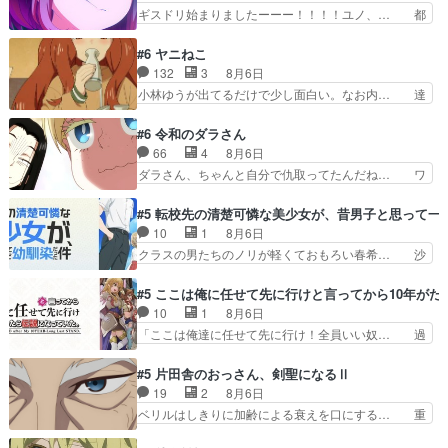
ルルの監視をすることになったデビ… 最強の村
ギスドリ始まりましたーーー！！！！ユノ、… 都
人・鏡との出会いで少しは変わった… やはり何か
子さんがめっちゃ情緒不安定になってて怖… 超回
悲しい過去がありそうな。鏡のも… パルナの魔族
復を見守っていかないと、ですね！！み… 開幕聞
#6 ヤニねこ
への恨みは根深そうやね姫を舐… 新キャラが登場
き取りスタッフに定治いなかった？ま… ののちゃ
132
3
8月6日
早々変態扱いされてる件。タ… まだまだお元気そ
んのお手当てはお節介だったりする… ビオラの立
小林ゆうが出てるだけで少し面白い。なお内… 達
うなお声で……不意打ち過…
ち回り害悪すぎるお近づきの印が… ・律っちゃん
郎が獣人に◯◯◯される強制百合を期待し… ヒグ
明るくなったね♪・メンバーの… 一難去ってまた
マドンってなんなん！？人見知りっぽい… なんな
#6 令和のダラさん
一難、律がビオラの呪縛から… 「私はあなたが嫌
ら下ネタ0じゃなかったかこんな回が… 他のエピ
66
4
8月6日
いなんです」「バンドやめ… 何が起きているの
ソードに対してマイルドな回だった… 今回はだい
ダラさん、ちゃんと自分で仇取ってたんだね… ワ
か！？次週、みゅーたいぷ…
ぶある程度抑えてる？w感じな気… アルねこ、そ
イが必死でケロロじゃないのよケロロじゃ… ロボ
うはならんやろ映画のワンシー… さっきまで生き
ットに憧れてビーム撃ちたいと…そうい… 余りに
#5 転校先の清楚可憐な美少女が、昔男子と思って一
ていたゴキブリ死んでるGP… アルねこ危険です
も凄惨なダラさんの過去ダラさんの６… 過去編は
10
1
8月6日
よね。健康的な面で··江… 酔い潰れ行き着いた江
これで一区切りかなギャグも面白い… ガンガガン
クラスの男たちのノリが軽くておもろい春希… 沙
ノ島で、朝日を眺めな…
♪薫がなんかしっかり歌ってロマ… 姉巫女の誤
紀は隼人への片思いを拗らせているタイプ… みな
算、クソみたいな嫉妬の末路よ。… 私、そんなに
もちゃんが透けブラしててびっくりして… レベル
#5 ここは俺に任せて先に行けと言ってから10年が
日頃からガンガン言うてないで… このアニメはど
のキャラが登場。相変わらず顔や体の… 隼人が春
10
1
8月6日
こに行くのだろう、面白すぎ… 姉のした事はただ
希の級友を巻き込んだイジりに動じ… 第５話を
「ここは俺達に任せて先に行け！全員いい奴… 過
単に一族を絶滅させただけ…
U-NEXTで視聴しました。視聴… ラブコメで天然
去、あとを託したロックが今、2人にあと… 木下
ジゴロというかナチュラルヒ… みなもと仲良く話
鈴奈（@0suzuna0）が【マリー… 村ごと乗っ取
#5 片田舎のおっさん、剣聖になるⅡ
す隼人を見てなぜか不安に… 無理なダイエットは
られてたら流石に気付かないか… 《漫画版少し読
19
2
8月6日
禁物だけど、なかなか結… 「これからもお手入
んだことある》エリックとゴ… ロックは敵に容赦
ベリルはしきりに加齢による衰えを口にする… 重
れ、がんばりゅ」ありが…
無くブスっといくから気持… 勇者パーティー再結
ねた歳のせいにしていた限界を超えて命の… いい
成して先にいけで激アツ… 爆縮、幻覚、主人公結