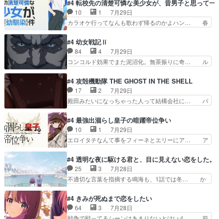
れない爺さんには夢が詰まってると思う… クル
#4 転校先の清楚可憐な美少女が、昔男子と思って一
ストに向けて勉強会！美緒ちゃ… 受験勉強と戦闘
ニ、ヘンブリッツ、ミュイと一緒におっ… 帰省、
10
1
7月29日
の2択なら戦闘を選ぶ娘w美… 勉強嫌いでバトル
お供ヒロインはクルニ。順番的には確… 父親から
カラオケ行ってなんも歌わず帰るのかよハン… 春
を選ぶって、ひぐらしの沙…
手紙が来た。サーベルボアの退治の… ここでヘン
希ちゃんの私服、めっちゃ可愛いぞ！！！… どう
ブリッツくんが同行するのが変で… ・ベリル、実
やらあの女優さんが春希のお母さんのよ… 春希ち
#4 幼女戦記Ⅱ
家に帰ることに・ベリルはミュ… おっさんの親と
ゃん姫ちゃんに野菜の子も凄え可愛い… 隼人くん
84
4
7月29日
なるとお爺ちゃんだよね孫扱… ・ベリル、実家に
のスマホを買いに行ってたけど完全… 第４話を
コンコルド効果でまた泥沼化。無茶振りに奇… ル
帰ることに・ベリルはミュ…
U-NEXTで視聴しました。視聴… スマホを買うた
ーデルドルフ中将自らが行う煙草と葉巻は… ブロ
め、都心で待ち合わせをした… OP曲きっかけで
グを更新しました!!宜しければ、是非… 計画通り
#4 攻殻機動隊 THE GHOST IN THE SHELL
見始めてたけどなんだかん… いきなりシリアス展
にはいかないね笑やり遂げた(ほぼ… 今回もター
17
2
7月29日
開ぶち込んでくるじゃん… 春希の家庭事情は複
ニャに不都合なことがあったりし… 白髪の男性が
殿田みたいになっちゃった人って結構会社に… バ
雑。食事とか隼人が親身…
語った家族を失った喪無感が、… 連邦に対して有
トーがカッコいいと思ってたら、トグサが… あの
利な講話条件を引き出すため… コンコルド効果に
見た目もうただのロボでしかないんだよ… 俺らの
#4 最強出涸らし皇子の暗躍帝位争い
油を注ぐターニャの勝利軍… 犠牲を払っても良い
汗拭きそりゃいやだろwwバトー＆ト… イノセン
10
1
7月29日
ならお前たちが前線へ行… 戦闘がアッサリし過ぎ
スの元となった回だけど、ガイノイ… アダム・リ
エロイタチなんて事をフィーネとエリーにア… ア
じゃない？戦争がメイ…
ンクやジェイムスン(教授)型サ… アンドロイドも
ルも気付かなかった事を…フィーネは自分… モン
おっさんの汗を拭くのは嫌や… 押井守監督のイノ
スターを呼ぶ笛？黒幕は狩猟祭とは関係… 平凡な
#4 透明な夜に駆ける君と、目に見えない恋をした。
センスの土台になったエピ… コミカルなのにも慣
少女に見える眼鏡w眼鏡属性は持ち合… 神アニ
25
3
7月28日
れてきました。１話でし… ロボットの反乱は今と
メ、ケテーイ！「騎士狩猟祭、前夜の… フィーネ
不適切な言葉を指摘する鳴海も、1話では冬… か
なっては良くある話し…
がアルノルトに活躍してもらいたが… 第４話を
けると鳴海のやり取り微笑ましいw良い奴… どう
ABEMAで視聴しました。視聴に… 第４話、アル
接していいのかわからず戸惑うかけるも… 盲目だ
#4 きみが死ぬまで恋をしたい
とフィーネの２度目のデート出… マジできな臭い
と相手の表情も分からないからどう思… 今期のバ
64
3
7月28日
ぞ帝位争い。姉からの刺客を… ふぃーねと町の様
ックナンバーみたいなOPアニメ。… 初デートで
戦争で戦ってるシーンはあまりないとはいえ… 前
子を見に行ったら町中で窃…