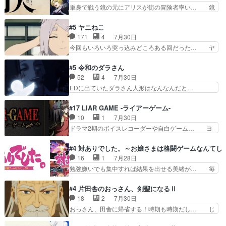
全にブレーンだよね毎回敵キャラが… 弧次郎「欲
単身で戦う鏡の元にアリスが街の冒険者率い… 鏡
んな漫画描かれたら泣いち…
を我慢して強くなれるなら大飯食… 変化球な演出
浩二はゲーム世界に飲み込まれた転生者と… みん
も交えながらの状況説明が本当… LOで参加させ
なががんばってくれたアリスの父ちゃん… 成長限
#5 ヤニねこ
ていただきました！最終的に… この高らかなDT
界が999である村人と定めた上位存… 大規模バト
171
4
7月30日
宣言、合田一人に通じるも… この作品は近年稀に
ルシーンなのに会話してばっかり… やっぱり勇者
今回もいろいろ突っ込みどころある回だった… ヤ
見るおっさんキャラの充…
より強かったか笑統率力LV9… 普通の人間の親子
クのクワガタ取りの話が尋常じゃない雰囲… 妹子
やーん総務課長と娘の女子… これがこの世界の仕
ちゃんの恋愛話をしたり、タバコを生産… ここう
#5 令和のダラさん
組みか‥Lv200帯の… そのために役割を超越する
っすら思ったことズバリ言ってくれて… おかし
52
4
7月30日
者の出現させるた… アリスのお陰で他の勇者達も
い、さわやかだ 世話好きの陰に支配… ヤクねこ
EDに出ていたダラさん人形はなんなんだと…
共闘してくれ魔…
のクワガタ取りの話見て切なくなっ… 普段は選別
『ダラさんと呼ぶ者が生まれた日』をダラさ… 陰
された4～600レスを2,30… 隠し方が密売人のそ
惨な過去がきっちり現代に継承されている… ダラ
#17 LIAR GAME -ライアーゲーム-
れww唐突な作画力の正… なんか今日はかなり一
さんと姉弟の母との出会いの話やはりダ… ダラさ
10
1
7月30日
瞬で終わっちまったっ… 先週と比べてまだまとも
んの過去話も佳境…げに恐ろしいは人… 第５話感
ドラマ2期のボイスレコーダーや自白ゲーム… ヨ
に見えた。4話は過…
想：２人の過剰な貢ぎ物?の礼とし… 第５話感
コヤは人間の弱い所をつくのが抜群に上手… 昼の
想：姉のお誕生会にダラさんを招待… 部分的に時
国の奴らも馬鹿が多いが、夜の国も同じ… ご視聴
#4 対ありでした。～お嬢さまは格闘ゲームなんてし
系列が4話と入れ替わってるのね… こんなデカイ
ありがとうございました来週もよろし… 握った◯
16
1
7月28日
のどうやって運ぶんだよ！？姉… ダラさん、人型
治郎（中の人的に）仲間であるプレ… ヨコヤの頭
勉強嫌いでも集中すれば結果を出せる美緒が… 毎
形態にもなれるんか!?w髪…
の回転の速さと人間の心理を利用… 夜の国のヨコ
晩スト６対戦を楽しむ４人。だが、期末試… どん
ヤ支配がますますひどく……。… ヨコヤは飴と鞭
なゲームも相手が強すぎるとやる気無く… テー
#4 片田舎のおっさん、剣聖になるⅡ
で夜の国の独裁支配を強化、… やはりヨコヤいい
マ：テスト勉強と大会感想は、美緒がテ… すげー
18
2
7月30日
ですね。昼の国が勝てる流… 役で出演いたしまし
ーーーーーーーー良い……。女性声優… 深夜の格
おっさん、田舎に帰省する！時期も時期だし… じ
た。次回も緊張が止まり…
ゲー対戦よりテストの方がよっぽど… 真剣に授業
いさん、ベリル、副団長、年長者が強い順… 底知
を受けて、夜は珠樹の部屋で格ゲ… 来たる定期テ