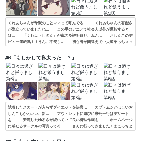
くれあちゃんが母親のことママって呼んでる… くれあちゃんの有能さ
が際立っていましたね… この手のアニメで社会人以外が運転すると
は… 「くれは・しのん」が車の免許を取り、みん… おしんこのデ
ビュー運転戦！！うん、不安し… 初心者が間違えて中央道乗っちゃっ
た！で微… 免許取得とﾄﾞﾗｲﾌﾞの話で大学時代の自… お調子者のし
のん・マイペースのつつじ・引… 友達とドライブ行って食べ歩きし
#6「もしかして私太った…？」
て、そして… おしんこが結果発表後に静かに去っていくの…
試着したスカートが入らずダイエットを決意… カブトムシがほしいお
しんこもかわいい。新… アウトレットに遊びに来た一行はデザート
を… 安定したゆるさが続いていて良い料理作画も… ホームページ
に載せるサークルの写真ってそ… さんに行ってきました！まこっちと
は違うグ… Grillさんに行ってきた。まこっちが食… まぁ、あれだ
け食べてれば…でも一生に一度… 何と言うか｢解像度｣が高い回でした