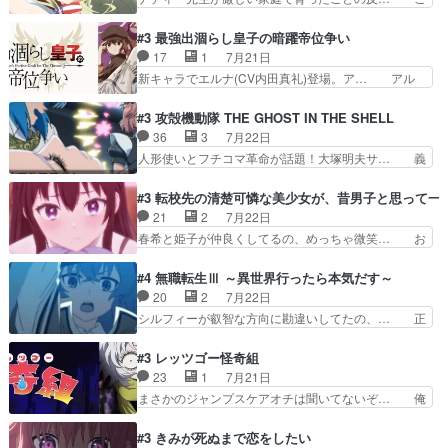
国で小競り合い中、同盟国が講和… 戦争は始める
の辺りから原作を見ていないので、ナディ… 自
より終わらせる方が難しいって… 和平交渉のため
由、アメリカ、日本人、国語教師＋新たな… ナデ
#3 最強出涸らし皇子の暗躍帝位争い
にイルドアの大佐がサラマン… 直属の部下ですら
ィー（大和撫子、やまと100Girl… 美しすぎる美
17
1
7月21日
戦争継続派か。。戦争は始… 「（あの量の差が気
しいに美しいは美しすぎてうっ… 25)BP○さん見
新キャラでエルナ(CV内田真礼)登場。ア… アル
になるッ!!!）」ジェ…
逃して26)最高の機能… 前任退職、後任の教師ナ
ノルトがエルナにいじられ絡みする回。… 今期見
ディー。後半いつも… ⑬先生が日本人と看破した
るアニメが多いｗ骸骨騎士様、只今異… 傀儡政権
#3 攻殻機動隊 THE GHOST IN THE SHELL
恋太郎正解らしい… ①次の新キャラは後任の国語
を狙っているのか、弟が皇帝になっ… エルナは
36
3
7月22日
教師…フラグを… どうしてもルー大柴が頭を横切
100%善意で絡んでくるのがやっ… アルノルトが
人形使いとフチコマ革命が話題！大塚明夫サ… 義
る新ヒロイン…
魔法特化で基礎体力は一般人以… これリアル内田
体工場のシーンと女子会での「今の人格っ… ・
家ならヤバイトドメの踏みつ… ラブコメディは突
2029年の科学文明について我々の世界… まず、
#3 転校先の清楚可憐な美少女が、昔男子と思って一
然にに求めていたのは頭の… 主人公含めどいつも
効果音がいい。私が思うに、銃撃戦が… いきなり
21
2
7月22日
こいつもカラフルなだけ… 跡継ぎ候補多すぎるw
のハラハラ感。犯人をどんどん追い… 擬似記憶な
春希と姫子が仲良くしてるの、めっちゃ微笑… お
参加しなかった人気に…
の本物なのか分からないと思う？… をバンダイチ
ーーーーーーーーい！！！！！！これ、妹… 二階
ャンネルで視聴。いやはや、ア… 1990年代の
堂さんが女性だってことみんな知らなか… 姫子さ
#4 無職転生Ⅲ ～異世界行ったら本気だす～
OVAならアリかな。ICT… 冒頭のアクションから
んと三岳さんがラストに姫子さんのお… 初めて夜
20
2
7月22日
釘付けだった。皆人形… ひとつの単体の作品とし
のコンビニに行った隼人と姫子は偶… こういう学
シルフィーが叡智な方向に勘違いしてたの、… 正
ては悪くないと思い…
園物のラブコメ元々好きだから設… にしても妹は
しい意味での淫乱だと思うギースいい顔に… をバ
普通にハルキに嫉妬せず仲良く… ３話に「三岳長
ンダイチャンネルで視聴。リーリャさん… なんか
#3 レッツゴー怪奇組
久」役で出演してまーす！み… 隼人の家庭は隼人
腹立つなぁルーデウスめ…これでエリ… トレント
23
1
7月21日
に家事の負担がかかってい… 三岳さんが隼人にと
は後に何らかの際に活躍するんやろ… アイシ
まさかのジャンプスケアオチは聞いてないぞ… 俺
って妹扱い止まりそうな…
ャ、、、なんと末恐ろしい妹なんだ！… ルーデウ
んちの押し入れどーなってるんだよー？あ… メチ
スが財宝の取り分をもらうときに多… 残り湯なら
ャ子の従姉妹シュラ子登場。主人公眼福… 跡目争
#3 きみが死ぬまで恋をしたい
しゃあない。狂犬かくましいつ来… 本作はぬるい