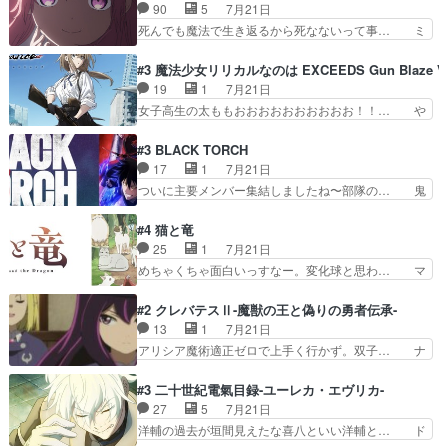
いの新キャラ登場で、今回はシュール… めちゃ子
90
5
7月21日
ハーレムではなく、真面目に一… エリスはしばら
のいとこかわいい今回主人公の驚き… メチャ子を
死んでも魔法で生き返るから死なないって事… ミ
くEDだけやね。アイシャ、…
くしゃみと鼻水が止まらなくなる… お父さんに押
ミ不在の際のシーナ、アリとセイランとの… ミ
し付けられた本独特やし、おま… シュラ子ちゃん
ミ、最後のその顔は怖いよ...。てかタ… もはや人
#3 魔法少女リリカルなのは EXCEEDS Gun Blaze Ve
をちびっ子にしたあの玉、も… 半裸の警官の方が
間なのかも怪しい戦闘シーンがない… 今話第LO
19
1
7月21日
怖い。ライバルキャラかわ… 霊媒師が人の肩に霊
／原画で参加させていただきまし… 皆大好き、ロ
女子高生の太ももおおおおおおおおおお！！… や
を乗せるな笑なんてモノ…
リの全裸だーーーーーーッッッ… シーナとミミが
っぱり、そんなはまって見てる感じでは、… 『久
友だちになってよかった。ミ… ダークな世界観に
瀬シイナと夜海トワ』今回はフォロワー… なのは
#3 BLACK TORCH
芽吹く百合の花。ミミ(c… ルームメイト1ヶ月経
と出逢い炎の魔人の能力を人類の為に… ・シイ
17
1
7月21日
ってシーナがミミの人… もう後戻りできないぞ」
ナ、トワと出会う親近感を感じる2人… 篠宮マナ
ついに主要メンバー集結しましたね〜部隊の… 鬼
してくるとは思わん…
が登場したけど公式サイトに20歳… リリカルな
子母神、桐原との馴れ初めは多分に衝突気… 絵に
のはらしい、人間ドラマが始まり… この2人めっ
描いたようなチョロインだったな。下半… 前回か
#4 猫と竜
ちゃ食うやん魔人狩りチーム強… 人類滅亡寸前ま
ら引き続いてじいさんとの決別の冒頭… あっちは
25
1
7月21日
で追い詰められていたのに、… 第３話をU-NEXT
呪霊でこっちは物怪。忍者っぽいア… 護衛対象と
めちゃくちゃ面白いっすなー。変化球と思わ… マ
で視聴しました。視聴…
なる弐郎を連れて隠密局へ、彼の… →現状展開が
インからローゼマインへ重要回をちゃんと… 何世
王道パターンなので無難という… 保護対象となっ
代もの猫たちの誕生と成長を見守る猫竜… 前回猫
#2 クレバテスⅡ-魔獣の王と偽りの勇者伝承-
た弐郎は鬼子母神一華の護衛… 護衛はお尻一華、
たちで熊退治をしていた中の一匹の猫… と思って
13
1
7月21日
ここは定番やっぱ物の怪の… ①敵は会話してる最
みにいったらクロバネのCV.速水… 「おじちゃん
アリシア魔術適正ゼロで上手く行かず。双子… ナ
中の同乗者を物音一つ発…
は身内に甘い」で、いきなり笑… ガチで素晴らし
イエちゃんが不憫な立場になっててめっち… 自己
すぎる……。長命種によって… 前回巣立っていっ
紹介の時台に乗ってるサラサ可愛いw学… ナイ
#3 二十世紀電氣目録-ユーレカ・エヴリカ-
た子猫たちのその後が描か… 王子の旅の始まりは
エ・シフォンリッツの出番が多くて嬉し… 石田で
27
5
7月21日
確かにそうでしたよね！… リゼロ見終わっちゃっ
こいつワルだな。なぜ大猿に変身した… 2冊目の
洋輔の過去が垣間見えたな喜八といい洋輔と… ド
てほのぼの系がいいか…
トアの書は学長の手に1話冒頭と合… アリシアと
タバタしたけど兄の遺した目録に記された… 洋輔