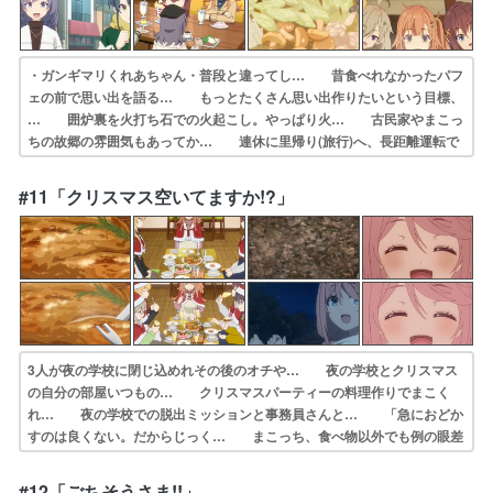
・ガンギマリくれあちゃん・普段と違ってし… 昔食べれなかったパフ
ェの前で思い出を語る… もっとたくさん思い出作りたいという目標、
… 囲炉裏を火打ち石での火起こし。やっぱり火… 古民家やまこっ
ちの故郷の雰囲気もあってか… 連休に里帰り(旅行)へ、長距離運転で
ガン… 今回のPA飯は「鶏肉ときのこの白だし鍋」… くれあちゃ
ん写輪眼開眼一歩手前になってた… みんなでまた旅行行こうとしたけ
#11「クリスマス空いてますか!?」
どまこが里… ・食研部はまことしのんの故郷へ和民家の街…
3人が夜の学校に閉じ込めれその後のオチや… 夜の学校とクリスマス
の自分の部屋いつもの… クリスマスパーティーの料理作りでまこく
れ… 夜の学校での脱出ミッションと事務員さんと… 「急におどか
すのは良くない。だからじっく… まこっち、食べ物以外でも例の眼差
しになる… 前半の構成と演出が良い。番外編のようだと… 校内を
徘徊するフード女怖い〜まあでも正体… 最大級にひでぇ飯テロだ プ
#12「ごちそうさま!!」