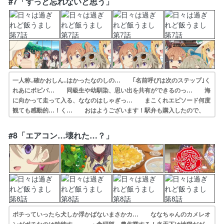
#7「ずっと忘れないと思う」
ね…！… ・まこのダイエット大作戦！地道な姿だけで…
一人称..確かおしん..はかったなのしの… ｢名前呼びは次のステップ｣く
れあにポピパ… 同級生や幼馴染、思い出を共有ができるのっ… 海
に向かって走って入る、ななのはしゃぎっ… まこくれエピソード何度
観ても感動的…！く… おはようございます！駅弁も購入したので、
… めちゃくちゃ良い回でした…。皆でバンガロ… 思い出話がない
というくれあの"ちょっとの… ひびめしのコミカライズ買いに未来屋
#8「エアコン…壊れた…？」
書店ま… 初合宿で海にバンガローに楽しむ5人が光り…
ポチっていったら犬しか浮かばないまさかカ… ななちゃんのカメレオ