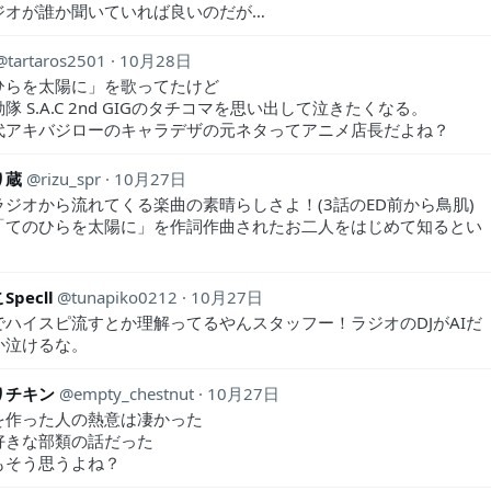
ジオが誰か聞いていれば良いのだが…
tartaros2501
10月28日
ひらを太陽に」を歌ってたけど
隊 S.A.C 2nd GIGのタチコマを思い出して泣きたくなる。
代アキバジローのキャラデザの元ネタってアニメ店長だよね？
り蔵
rizu_spr
10月27日
ラジオから流れてくる楽曲の素晴らしさよ！(3話のED前から鳥肌)
「てのひらを太陽に」を作詞作曲されたお二人をはじめて知るとい
SpecⅡ
tunapiko0212
10月27日
でハイスピ流すとか理解ってるやんスタッフー！ラジオのDJがAIだ
か泣けるな。
りチキン
empty_chestnut
10月27日
を作った人の熱意は凄かった
好きな部類の話だった
んもそう思うよね？