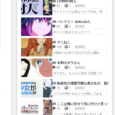
ダムに来た黒絵た… ライリーが
#6 LV999の村人
前半の霊カモみたいになってるよねw
えた最初の一冊お客にプロポー
好きだったクズ男ハルゴンが懲
20
1
8月6日
ジェッ… 今回はいつもと違って
ズ… 遅れて5話，コミティア前哨
ら… メイクでちょっと勇気出て
ラストシーンは良かったですね。村
霊が大人しいなと思っ… 最後に
戦ですが，ここ… 「同情は創作
る黒絵ちゃん可愛…
人が故に… 村人のレベル上げは
カムイさんを怪異と見間違え叫んで
の敵」いい言葉だ。でも応援
鬼モードフィンガーシリ… アリ
お… 交通系悪霊除霊ツアー編！
#8 バンドリ！ ゆめ∞みた
す… 東京で開かれる即売会に行
スと10年後に結婚の約束をした鏡ず
どっちが悪かよく… よく見ない
23
3
8月6日
って自分たちの本… 一冊売る事
っ… カジノスタッフ募集するも
と気付けない2つのエピソードに…
ギスドリ始まりましたーー
の苦労と喜びを知る手島先生が
集まらない更に追… 王命でクル
ー！！！！ユノ、… 都子さんが
ず… 10年でえらい老けはったね
ルの監視をすることになったデ
めっちゃ情緒不安定になってて
ー編集さん。同… 自分の妄想を
#6 ヤニねこ
ビ… 最強の村人・鏡との出会い
怖… 超回復を見守っていかない
買ってくれる人がいるという
132
4
8月6日
で少しは変わった… やはり何か
と、ですね！！み… 開幕聞き取
も… 初めて自分の漫画が売れた
小林ゆうが出てるだけで少し面白
悲しい過去がありそうな。鏡の
りスタッフに定治いなかった？
時の感動、懐かし…
い。なお内… 達郎が獣人に
も… パルナの魔族への恨みは根
ま… ののちゃんのお手当てはお
◯◯◯される強制百合を期待
深そうやね姫を舐… 新キャラが
#6 令和のダラさん
節介だったりする… ビオラの立
し… ヒグマドンってなんな
登場早々変態扱いされてる件。
66
4
8月6日
ち回り害悪すぎるお近づきの印
ん！？人見知りっぽい… なんな
タ… まだまだお元気そうなお声
ダラさん、ちゃんと自分で仇取って
が… ・律っちゃん明るくなった
ら下ネタ0じゃなかったかこんな回
で……不意打ち過…
たんだね… ワイが必死でケロロ
ね♪・メンバーの… 一難去ってま
が… 他のエピソードに対してマ
じゃないのよケロロじゃ… ロボ
た一難、律がビオラの呪縛か
#5 転校先の清楚可憐な美少女が、昔男
イルドな回だった… 今回はだい
ットに憧れてビーム撃ちたいと…そ
ら… 「私はあなたが嫌いなんで
10
1
8月6日
ぶある程度抑えてる？w感じな
うい… 余りにも凄惨なダラさん
す」「バンドやめ… 何が起きて
クラスの男たちのノリが軽くておも
気… アルねこ、そうはならんや
の過去ダラさんの６… 過去編は
いるのか！？次週、みゅーたいぷ…
ろい春希… 沙紀は隼人への片思
ろ映画のワンシー… さっきまで
これで一区切りかなギャグも面白
いを拗らせているタイプ… みな
生きていたゴキブリ死んでる
#5 ここは俺に任せて先に行けと言ってか
い… ガンガガン♪薫がなんかしっ
もちゃんが透けブラしててびっくり
GP… アルねこ危険ですよね。健
10
1
8月6日
かり歌ってロマ… 姉巫女の誤
して… レベルのキャラが登場。
康的な面で··江… 酔い潰れ行き着
「ここは俺達に任せて先に行け！全
算、クソみたいな嫉妬の末路よ。