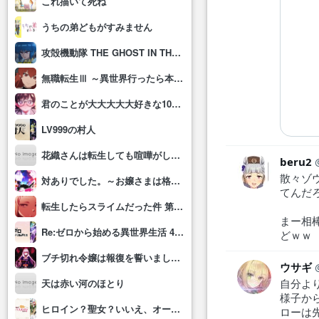
これ描いて死ね
うちの弟どもがすみません
攻殻機動隊 THE GHOST IN THE SHELL
無職転生Ⅲ ～異世界行ったら本気だす～
君のことが大大大大大好きな100人の彼女(第3期)
LV999の村人
花織さんは転生しても喧嘩がしたい
beru2
散々ゾ
対ありでした。～お嬢さまは格闘ゲームなんてしない～
てんだ
転生したらスライムだった件 第4期
まー相
Re:ゼロから始める異世界生活 4th season
どｗｗ
ブチ切れ令嬢は報復を誓いました。 ～魔導書の力で祖国を叩き潰します～
ウサギ
自分よ
天は赤い河のほとり
様子か
ヒロイン？聖女？いいえ、オールワークスメイドです(誇)！
ローは