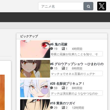
ピックアップ
#6 鬼の花嫁
19
1
4時間前
玲夜に花嫁が出来たことを知り、そ
の花嫁が… 丁寧といえばそうな
んだけど、ざまぁ、が中… 最
#6 グロウアップショウ ～ひまわりのサ
初、にゃん吉が透子のストーカーを
15
2
6時間前
始めた… 高道きもいけどあれ横
マッチョでオネエ言葉のリュグナ
で見せつけられるのは… 玲夜の
ー、じゃな… 山田、相変わらず
前の婚約者鬼山桜子がめっちゃ別嬪
可愛いね叡智で綺麗で可憐… ひ
#28 名探偵プリキュア！
さ… にゃんきちくんのお母さん
まわりサーカスに突然現れた金髪の
59
2
8時間前
が一番かわいいで… 花江さんが
大男少… 伝説の男の登場によっ
デッチは演出家のようなやつなのか
中学生ストーカーしてた花江さ
て、山田の輝かしき過… お父さ
な？裏か… デッチ・アゲイン、
ん… 主人公がお願いやイケメン
んの相方登場回、良い回だったな。
未来から来たのかな？ウ… 何か
が主人公にプレゼ… 「お願いが
#18 黄泉のツガイ
諏… 第６話をｄアニメストアで
事情がある、理由がある事をエクレ
あるときはキスでおねだりする」
29
2
12時間前
視聴しました。視… じゃがいも