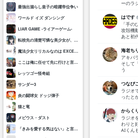
ーのラ
最強出涸らし皇子の暗躍帝位争い
はです
ワールド イズ ダンシング
「手の
LIAR GAME -ライアーゲーム-
攻殻機動
あと初
転校先の清楚可憐な美少女が、昔男子と思って一緒に遊んだ幼馴染だった件
海老ち
魔法少女リリカルなのは EXCEEDS Gun Blaze Vengeance
アキバ
ここは俺に任せて先に行けと言ってから10年がたったら伝説になっていた。
そして
う
レッツゴー怪奇組
つなぴこ
サンダー3
ラジオ
炎の闘球女 ドッジ弾子
ったと
猫と竜
からく
ラジオ
メビウス・ダスト
わりと
「きみを愛する気はない」と言った次期公爵様がなぜか溺愛してきます
AIく