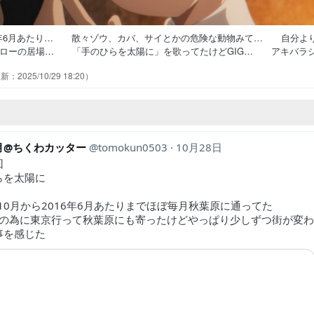
2016年6月あたり… 散々ゾウ、カバ、サイとかの危険な動物みて… 自分よ
ジローの居場… 「手のひらを太陽に」を歌ってたけどGIG… アキバラ
の素晴らし… ラジオでハイスピ流すとか理解ってるやんス… ラジオを
2025/10/29 18:20
ったわりと好… 今の人類が滅んで新人類が生まれるとしてア… 衣装を
◎すっかり忘れ… トラと遭遇したシーンを美化するようなツイ…
月@ちくわカッター
tomokun0503
10月28日
回
らを太陽に
年10月から2016年6月あたりまでほぼ毎月秋葉原に通ってた
3の為に東京行って秋葉原にも寄ったけどやっぱり少しずつ街が変
事を感じた