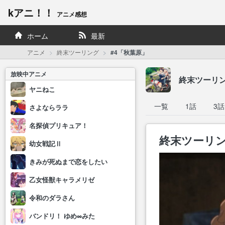
kアニ！！
アニメ感想
ホーム
最新
アニメ
終末ツーリング
#4「秋葉原」
放映中アニメ
終末ツーリ
ヤニねこ
一覧
1話
3話
さよならララ
名探偵プリキュア！
終末ツーリン
幼女戦記Ⅱ
きみが死ぬまで恋をしたい
乙女怪獣キャラメリゼ
令和のダラさん
バンドリ！ ゆめ∞みた