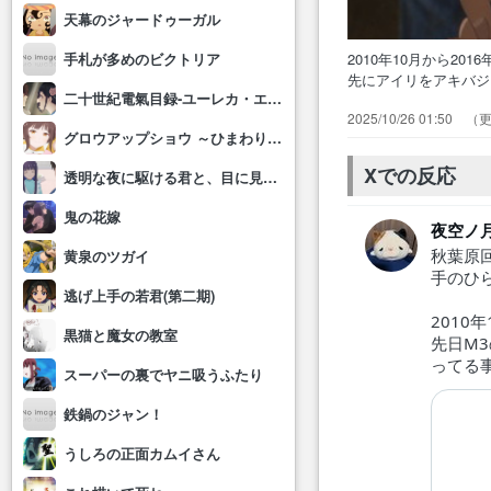
天幕のジャードゥーガル
2010年10月から
手札が多めのビクトリア
先にアイリをアキバ
二十世紀電氣目録-ユーレカ・エヴリカ-
から流れてくる楽曲
2025/10/26 01:50
った人の熱意は凄か
グロウアップショウ ～ひまわりのサーカス団～
替え動物の楽園堪能
Xでの反応
透明な夜に駆ける君と、目に見えない恋をした。
鬼の花嫁
夜空ノ
秋葉原
黄泉のツガイ
手のひ
逃げ上手の若君(第二期)
2010
黒猫と魔女の教室
先日M
ってる
スーパーの裏でヤニ吸うふたり
鉄鍋のジャン！
うしろの正面カムイさん