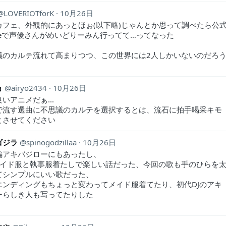
LOVERIOTforK
10月26日
カフェ、外観的にあっとほぉ(以下略)じゃんとか思って調べたら公
ubeで声優さんがめいどりーみん行ってて…ってなった
議のカルテ流れて高まりつつ、この世界には2人しかいないのだろ
ョ
airyo2434
10月26日
いアニメだぁ...
で流す選曲に不思議のカルテを選択するとは、流石に拍手喝采キモ
とさせてください
ゴジラ
spinogodzillaa
10月26日
編アキバジローにもあったし、
メイド服と執事服着たしで楽しい話だった、今回の歌も手のひらを
てシンプルにいい歌だった、
エンディングもちょっと変わってメイド服着てたり、初代DJのアキ
ーらしき人も写ってたりした