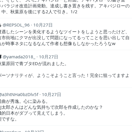
キバラジオ改造計画発動。達成し書き置きを残す。アキバジローの
く中、秋葉原を後にする2人で引き。1/2
る
REPSOL_96
10月27日
遭遇したシーンを美化するようなツイートをしようと思ったけど、
は市街地にクマが出没して問題になってるってことを思い出して自
れが時事ネタになるなんて作者も想像もしなかったろうなw
輝
yamada2018_
10月27日
秋葉原回で青ブタEDが流れました。
パーソナリティが、ようこそようこと言った！完全に狙ってますよ
a3htNHa0bzDlv5f
10月27日
選曲が秀逸。心に染みる。
DJ太郎さんはどんな気持ちで次郎を作成したのかな？
機的日本がダブって見えてしまう。
烈ですな。