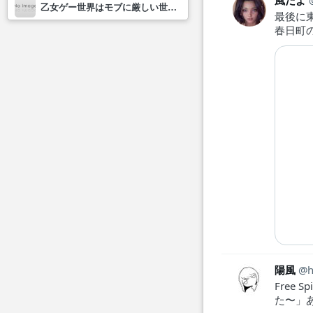
風だよ
乙女ゲー世界はモブに厳しい世界です2
最後に
春日町
陽風
h
Free
た〜」