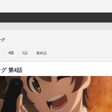
ング
4話
5話
最終話
グ 第4話