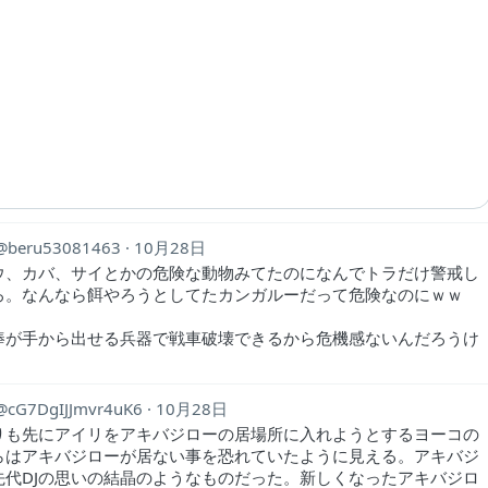
beru53081463
10月28日
ウ、カバ、サイとかの危険な動物みてたのになんでトラだけ警戒し
ろ。なんなら餌やろうとしてたカンガルーだって危険なのにｗｗ
棒が手から出せる兵器で戦車破壊できるから危機感ないんだろうけ
cG7DgIJJmvr4uK6
10月28日
りも先にアイリをアキバジローの居場所に入れようとするヨーコの
らはアキバジローが居ない事を恐れていたように見える。アキバジ
先代DJの思いの結晶のようなものだった。新しくなったアキバジロ