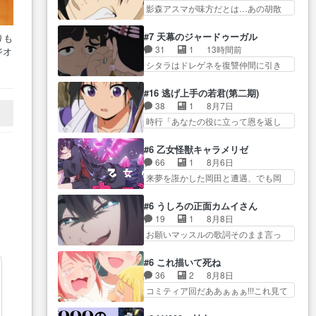
ール… デッチアゲイン初登場。
… 透子とにゃん吉の馴れ初めを
影森アスマが味方だとは…あの胡散
しか食べられない貧乏サーカス
ニジーとちょっとキ… 遂に探偵
見れて良かった…
臭さにす… アバンはミネナギサ
の… アバンでまた青い公衆電話
事務所に外国人のお客様?アゲセ
アサ脱出時の話しか下界… やは
が出てきた。みず… おはようご
#7 天幕のジャードゥーガル
りも
ー… でっち上げApproach。帆羽
りアスマ(石田彰キャラ)は裏切り者
ざいます！瑞佳の正体が明かさ
31
1
13時間前
ジオ
さんを正… どんな作品にも言え
た… 原作を読むの我慢していて
れ… 朝も昼もおやつもじゃがい
作
シタラはドレゲネを復讐仲間に引き
る事で、「悪役」も「役… 怪盗
よかっただって顔… どんどん増
も尽くしの『ひま…
着
ずり込む… トルイ家と、大カア
団ファントムの漫才に大笑いしたw一
えるツガイツガイよりも腹黒い
ンを支えるチャガタイ家… トル
度… 「男性の欺瞞、悪意」が女
#16 逃げ上手の若君(第二期)
人… 夜桜は「顔で損してる」っ
イに功績を挙げさせて政権と軍のバ
性に向かい悪さを… ニジーのナ
38
1
8月7日
て言うけど、声で… おかしいな
ラン… 覇道のトルイと王道のオ
ルシスト系紳士な感じとも違う、…
時行「あなたの役に立って恩を返し
石田が実はいい人っぽい？まだ
ゴタイって感じかな… 賢い人物
たい」頼… 元々1期からそうだっ
分… 人を信用出来ないましては
の行動は想定した目的達成のため
ただろと言われると返… このア
アサちゃん目的で… "顔で損して
#6 乙女怪獣キャラメリゼ
の… シタラとボラクチンの考え
ニメの演出、同じCloverWor… 貞
る"企み顔て何…wアスマさん…
66
1
8月6日
が初めてシンクロ… ドレゲネの
宗の思考を読み切れなかったのは、
顔で損してるアスマさんついでに声
来夢を誑かした岡田と遭遇、でも岡
テントを後にするシタラの背後
経験の… 信濃仮面いったい誰な
でも損し…
田は気付… 自分も相手の容姿し
を… 「表裏一体のモンゴル政
んだ！役に立ちたいで… 人形だ
か見てなかったと気付き… みん
治」国家の表舞台に… 前回のシ
#6 うしろの正面カムイさん
ったり将棋だったり、諏訪神党の三
なからのメイク道具が、らいりーさ
タラと対比したおおらかな笑顔が
19
1
8月8日
わ
大… ・これ罠じゃないの？・砦
んを… らいりーの影響で理想に
印… 戦争よりも経済の領域をそ
お願いマッスルの歌詞そのまま言っ
を捨てるって同盟… 合戦におけ
向けて努力する黒絵… コングと
の視野に入れてい…
てて草今… 今日も1日お疲れ様で
る伝令の意味。特に諏訪の地は
ゴ〇ラの怪獣大決戦!?w黒絵の
した～バタバタしてて… 霊を大
山… 薄々思ってたけど実写パー
#6 これ描いて死ね
友… らいりーが己のルッキズム
量に成仏させた ジェットババアの
トに対する熱意が… 亜也子ちゃ
36
2
8月8日
と相対する話とし… らいりーさ
亜… 1日で6人は流石絶倫カムイ
ん面白い親父さんが無事で良かっ…
コミティア回だああぁぁぁ!!!これ見て
んが容姿の美醜でしか人を見な
婆もしっかり抱… 今回は交通悪
た… 妻と子へのアニメ布教全員
い… 校外学習で奥多摩の小河内
霊の除霊ツアー。Aパはいつも…
が同人誌即売会の… 買ってもら