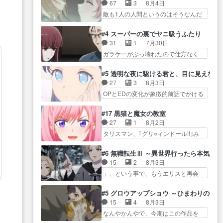
気品溢れてるのに中身は…美緒マ
ス』を含む押井・神山版… 第５
67
3
8月4日
した。視聴に… 復讐に燃える吸
マ… テーマ：格ゲー大会に行く
話「EPISODEラストの母親の気持…
敵も1人の人間というのはそうなんだ
血鬼兄弟の弟ですいいキャラ…
には？感想は、美… 大会を前に
けど状… もう着れないからって
クリスタ皇女が“萌え”なのでこの娘が
格ゲー熱が高まる一方、百合の
どういう意味だろうな… ミミを
皇帝… ウサギ好きそうな王女殿
#4 スーパーの裏でヤニ吸うふたり
本… 東京で開催される格ゲー大
人間に戻して欲しいでも自分達が代
下がかわいい。幼馴… ついに始
31
1
7月30日
会に参加すること… Japanに向け
わ… ご視聴ありがとうございま
まった狩猟祭。エルナの活躍で上
ガラケーがぶっ壊れたので仕方なく
て外泊届にサインをもらっ… 長
した見るたびに切… 誰かと思っ
位…
スマホに… 佐々木さんとは同い
崎から大会のために東京へ!/でも観光
たらちゅー先輩か。しれっと相
年くらいに思ってたけど… やは
よ… 旅の支度全部やってくれる
#5 透明な夜に駆ける君と、目に見えない
方… 第５話感想：コ□した相手に
り出オチ感が否めず、エピソードの
先輩、なんだかん… 第５話をｄ
27
3
8月3日
も家族や…､戦… つらい回だ……
打率… 田山さんが佐々木さんに
アニメストアで視聴しました。視…
OPとEDの変化が象徴的前話でかける
つらすぎる……。エスタ先輩…
沼っていく…こんな… 佐々木さ
には… 小春の透明なモヤのかか
今週のシーナとミミも可愛かった2人
ん、腕フェチなんですね笑最近ま
った世界。どんな女… そうか、
の関係… 確かに相手にも家族や
#17 黒猫と魔女の教室
じ… 佐々木がガラケーからスマ
こんな風に見えてるのかぁ。かけ
大切な人はいるけど、… 白シャ
27
1
8月2日
ホに変えるって、… もうドラマ
る… 完全な両片思いになりまし
ツが作業着みたいなもんなんですか
タリスマン、｢グリ○ィンドール!!｣み
版孤独のグルメファンコンテン
たねぇ…OPとE… 余計な物は描
ね…
た… 最初の障害ゴーレムを全員
ツ… 「お腹冷えちゃわない？
かず白く靄がかった小春ちゃ
で力を合わせて倒… アリアはホ
佐々木さんの優しさ… 先行で見
#6 無職転生Ⅲ ～異世界行ったら本気だ
ん… 光も感じない完全な盲目な
ントスピカが大好きだよね。ツ
た時より2人のやり取りに癒しを
15
2
8月3日
んやね…おめかし… 母役に能登
ン… 一等級ポテンシャルのアリ
感… ABEMA版の7〜8話佐々木が
」、という事で、もうエリスと再会
さんって禁じ手使ってきたー！
アちゃん可愛くて… そういや、
実年齢以上…
か？っと… サラの再登場によっ
E… 今回は小春視点も描かれてい
アリアは能力は最上級のくせに、
てルーデウスの成長が確… 人間
て良かった本当… 股に海豚を挟
#5 グロウアップショウ ～ひまわりのサ
… とうとうアリアと直接競う場
関係の清算が粛々と進められている
み水上バスでの会話を反芻…
15
4
8月3日
がきたこれまで… 毎度ながらの
サラ… サラとの関係に対して完
恋… OPEDとも無人バージョンか
なんやかんやで、今期はこの作品を
スピカの顔面芸推しのハナち
全に「昔の女」とし… ルーシー
ら主人公２人…
一番推し… 時給50円じゃ借金は
ゃ… クソレビュータリスマン趣