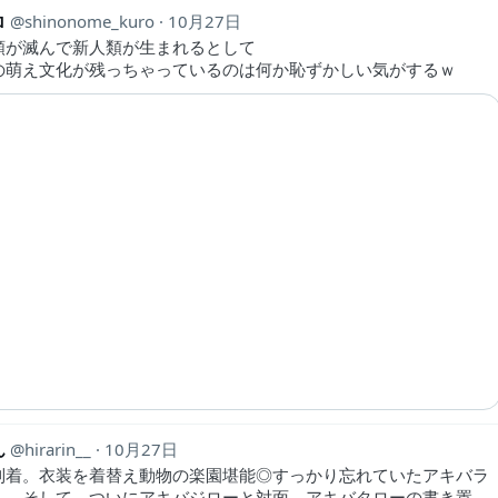
ロ
shinonome_kuro
10月27日
類が滅んで新人類が生まれるとして
の萌え文化が残っちゃっているのは何か恥ずかしい気がするｗ
ん
hirarin__
10月27日
到着。衣装を着替え動物の楽園堪能◎すっかり忘れていたアキバラ
し。そして、ついにアキバジローと対面。アキバタローの書き置