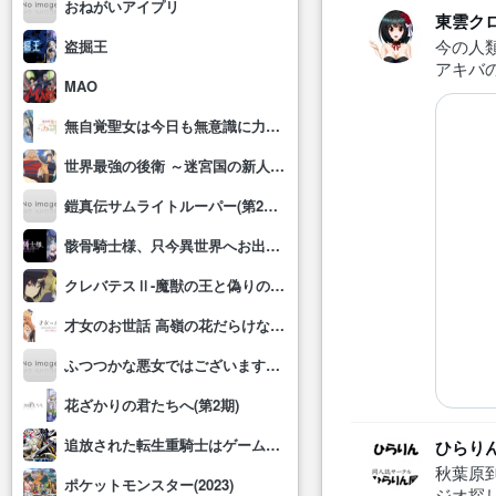
おねがいアイプリ
東雲ク
今の人
盗掘王
アキバ
MAO
無自覚聖女は今日も無意識に力を垂れ流す
世界最強の後衛 ～迷宮国の新人探索者～
鎧真伝サムライトルーパー(第2クール)
骸骨騎士様、只今異世界へお出掛け中Ⅱ
クレバテスⅡ-魔獣の王と偽りの勇者伝承-
才女のお世話 高嶺の花だらけな名門校で、学院一のお嬢様(生活能力皆無)を陰ながらお世話することになりました
ふつつかな悪女ではございますが～雛宮蝶鼠とりかえ伝～
花ざかりの君たちへ(第2期)
追放された転生重騎士はゲーム知識で無双する
ひらり
秋葉原
ポケットモンスター(2023)
ジオ探