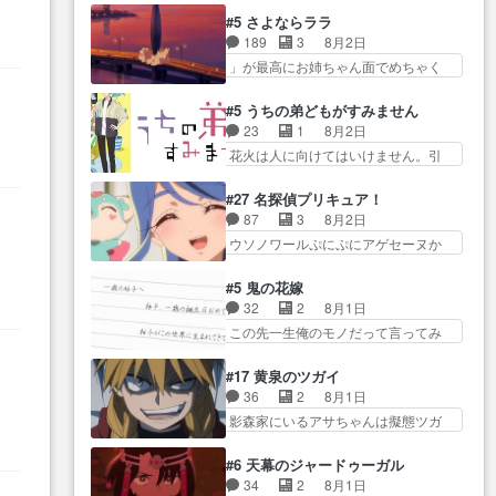
にデレるルディが完全に親バカで
減らない(^_^;サ… 葵ちゃん可愛
味ダダ漏れで好き… 期末試験が
#5 さよならララ
微… サラとは会ってほしいちゃ
すぎるな楠木ともりちゃんの
始まろうとしておりスピカは対
189
3
8月2日
んとした別れ方し… サラは未練0
ね… デフォルメされた表情が特
策… 能力鑑定胸像タリスマン氏
」が最高にお姉ちゃん面でめちゃく
だと言っていたけど人の気持
に多かったのが印… 葵＆茜の回
容姿も評価してし…
ちゃかわ… さすがに割れた窓ガ
ち… 実は結構好きなキャラモヤ
も良きでした。あの証拠写真、
ラスの弁償は求められた… 逡巡
モヤする別れ方だ… 役で出演さ
#5 うちの弟どもがすみません
ひ… 互いが互いのことを想って
を振り切ってみんなに謝ったララの
せていただきました！よろしく
23
1
8月2日
いるのにすれ違っ… 第５話をｄ
思い… 仕事に馴染めない辺り観
お… 毎クールメインヒロインを
花火は人に向けてはいけません。引
アニメストアで視聴しました。
ていて苦しいところ… ララちゃ
好きになっちゃう…
きこもり… 糸はまだ柊の顔も見
視… 葵ちゃんに〝瑞佳ちゃんと
んの事情はもう少し皆に話して良
たことなかったっけ！1… ってお
練習したい〟と言… 本当この作
#27 名探偵プリキュア！
い… ララと茉里とで初のアルバ
名前を見たんだけどあの中村大樹さ
品は「キャラ」を活かすのがう
87
3
8月2日
イト。七転八倒し… 労働するプ
ん… 糸ちゃんカッケー、色んな
ま… みずかちゃんの介入で双子
ウソノワールぷにぷにアゲセーヌか
リンセスえらい。プリンセスの
意味でwゲームが… 姉から性的興
の仲にヒビが………
わよ!!… 順当にマコトジュエルの
精… アンデケン行ってケーキ食
奮覚えてないよね？なんて言
争奪戦をやったと。… 記憶を取
べて、帰りにカメ… ララが働く
#5 鬼の花嫁
わ… テーマ：引きこもりの理由
り戻し正式に探偵事務所で働き始
事でのてんやわんや。働いて大
32
2
8月1日
感想は、久しぶり… 元ゲーマー
め… ポワロ、元ネタを解説して
変… 地道に働き人と関わる日々
この先一生俺のモノだって言ってみ
なので、はちゃめちゃ楽しく作
原作に誘導するの… くれあさん
の中に愛を見いだ…
たい笑他… 1歳からの誕生日プレ
業… 糸ちゃんと源くんの距離感
の探偵としての初事件にしてち
ゼント………とは思っ… 玲夜さ
おかしいね(*´… 糸と源ははよ好
#17 黄泉のツガイ
ょ… ・急にクイズ番組が始まっ
ん柚子に18年分の誕生日プレゼン
きおうとると言わんかい！引…
36
2
8月1日
たw・妖精ウソノ… るるかの助手
ト… 柚子は鬼龍院家から初めて
ショウくんと対等に話すためにゲー
影森家にいるアサちゃんは擬態ツガ
だった？今回が初めての探偵
学校に通う事にな… プレゼント
ムをする…
イだった… アサが置かれた立場
活… 探偵じゃなかったの！？ク
攻撃ヤバすぎるwwwヴァイオ
や気持ちを汲んで熱くな… 屋敷
レアさん探偵すぎ… 突然のポア
#6 天幕のジャードゥーガル
レ… 玲夜さまサプライズの、こ
にアサはいなかった逆にガブちゃん
ロクイズは草なんよ。んで、あ
34
2
8月1日
れまでの柚子ちゃ… 玲夜から柚