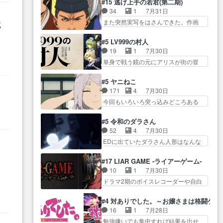
猫の動き… 登場人物の我が強
#15 逃げ上手の若君(第二期)
ン… トイ・ストーリーみたいな
物が増えてわいわいしたところが好
い。新しい獅子舞に拘って… 第
34
1
7月31日
始まり。流石に除… 猫相手にな
き… 初コミティアで２０冊刷り
５話をprimevideoで視聴しまし…
また突然実写をはさんできた。作画
んでそんなに…と思ったらそう
式
は妥当だよね。俺… 藤森さんの
リソース… やるべきことが逃げ
い… いつもと違って少し良い話
ママ向けの漫画で、また涙腺
る事と分かると水を得た… 30歳
化け猫は油が好物… 今回はあか
#5 LV999の村人
が⋯… 〜漫画に「想い」をこめ
まで童貞だと魔法使いになれるとい
やし1体のみで15分。金持ちの…
19
1
7月30日
よう｣娘に漫画であ… 何回この作
う
う… こっちの諏訪の三大将もま
今更だけど霊が性行為で祓えること
単身で戦う鏡の元にアリスが街の冒
品に泣かされるのだろう。光が
たクセが強いw色… 頼重が完全に
は何とな…
険者率い… 鏡浩二はゲーム世界
藤… ホテル泊まってコミティア
ブレーンだよね毎回敵キャラ
に飲み込まれた転生者と… みん
っていいなあ。同… コミティア
#5 ヤニねこ
が… 弧次郎「欲を我慢して強く
なががんばってくれたアリスの父ち
参加のしおりを徹夜で作る先生
171
4
7月30日
なれるなら大飯食… 変化球な演
ゃん… 成長限界が999である村人
(… お母さん、娘にあんな漫画描
今回もいろいろ突っ込みどころある
出も交えながらの状況説明が本
と定めた上位存… 大規模バトル
かれたら泣いち…
回だった… ヤクのクワガタ取り
当… LOで参加させていただきま
シーンなのに会話してばっか
の話が尋常じゃない雰囲… 妹子
した！最終的に… この高らかな
#5 令和のダラさん
り… やっぱり勇者より強かった
ちゃんの恋愛話をしたり、タバコを
DT宣言、合田一人に通じるも…
52
4
7月30日
か笑統率力LV9… 普通の人間の親
生産… ここうっすら思ったこと
この作品は近年稀に見るおっさんキ
EDに出ていたダラさん人形はなんな
子やーん総務課長と娘の女子…
ズバリ言ってくれて… おかし
ャラの充…
んだと… 『ダラさんと呼ぶ者が
これがこの世界の仕組みか‥Lv200帯
い、さわやかだ 世話好きの陰に支
生まれた日』をダラさ… 陰惨な
の… そのために役割を超越する
#17 LIAR GAME -ライアーゲーム-
太
配… ヤクねこのクワガタ取りの
過去がきっちり現代に継承されてい
者の出現させるた… アリスのお
10
1
7月30日
話見て切なくなっ… 普段は選別
る… ダラさんと姉弟の母との出
陰で他の勇者達も共闘してくれ魔…
ドラマ2期のボイスレコーダーや自白
された4～600レスを2,30… 隠し
会いの話やはりダ… ダラさんの
ゲーム… ヨコヤは人間の弱い所
方が密売人のそれww唐突な作画力の
過去話も佳境…げに恐ろしいは
をつくのが抜群に上手… 昼の国
正… なんか今日はかなり一瞬で
#4 対ありでした。～お嬢さまは格闘ゲ
人… 第５話感想：２人の過剰な
の奴らも馬鹿が多いが、夜の国も同
終わっちまったっ… 先週と比べ
16
1
7月28日
貢ぎ物?の礼とし… 第５話感想：
じ… ご視聴ありがとうございま
てまだまともに見えた。4話は過…
勉強嫌いでも集中すれば結果を出せ
姉のお誕生会にダラさんを招