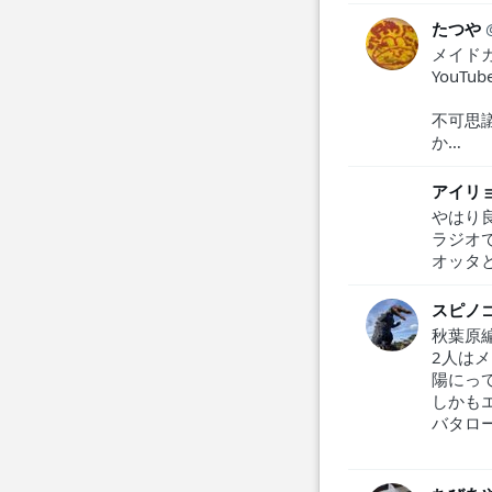
たつや
メイド
YouT
不可思
か…
アイリ
やはり良
ラジオ
オッタ
スピノ
秋葉原
2人は
陽にっ
しかも
バタロ