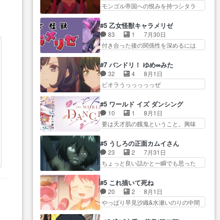
はい… 影森の当主が際限なくツ
ん… 今回からついにくれあが探
モンゴル帝国への恨みを持つシタラ
子へ17年分の誕生日&を未来に…
ガイを増やせるのに… 今回はも
偵事務所の仲間に…
を信じた… 回想が淡々と語られ
「​​13歳の柚子ちゃんへ…もう中学生
うガブちゃんさんの悲鳴にも似た
るのだけどいつの間にか… オゴ
な… 梅原の人が18歳になるまで
#5 乙女怪獣キャラメリゼ
怒… ユルと戦った時から伏線が
タイの妃になってもその心は晴れ
の誕生プレゼン… なよなよした
83
1
7月30日
張られていたのが… しかしアサ
ず、モ… ドレゲネの過去、宝石
男（cv石田彰）梅ちゃんがた…
付き合った後の関係性を深めるには
は、兄様に会いたいbotだと思…
だった彼女が人になり… ドレゲ
ヒロイン… 来夢ちゃんがキング
ツガイには優しい筈のガブちゃん、
ネの過去、、辛かった、、あのジャ
コングなのいい味付けだ… ずっ
アキオの… 色々とひっかけがあ
#7 バンドリ！ ゆめ∞みた
タ… 年上旦那が良い人でも、女
とメスってて何この可愛い生物。ク
って、最終的に嫌な終わ… ゴン
32
4
8月1日
は宝石でただ笑っ… ダイルの儀
ラス… 付き合い始めたら始めた
ゾウが従える大量のツガイに何事か
ビオラうっっっっっぜ
式の神々しさたるや。一気に空
でまた違った悩みが… と一歩ず
と思…
ぇ！！！！！！！！後… あられ
気… ドレネゲの辛い過去には同
つ踏み出す黒絵ちゃん微笑ま新汰
ちゃん、僕っ子になってから取り戻
情の言葉しか…シ… 奥様に悲し
#5 ワールド イズ ダンシング
の… ツインテールが可愛いお茶
し… ビオラが悪魔すぎて気分が
い過去…萌え袖が可愛いね、と
10
1
8月1日
目な妹ちゃんです… しかも過去
悪くなってきたこ… 声優まとめ
思… ドレゲネとシタラ、2人だけ
要は天才肌の餓鬼ということ。興味
も重いんかいかつては自分に自
ました(７話まで)仲町あられ/… ビ
の同盟が結成さ…
を惹かれ… 父の観阿弥と袂を分
信… リップを塗ってらっしゃる
オラの策略がバッチリ嵌って最高
かった？鬼夜叉が田楽の… 猿楽
からかしらお顔が… 黒絵「怪獣
#5 うしろの正面カムイさん
wwwこ… 自信あれば評価なんて
の鬼夜叉と田楽の増次郎。小さない
に憧れるのはいいけど自分自身
23
2
7月31日
気にしないし、充実し… ・バー
ざこ… 着眼点は良くとも、先鋭
が… 素の自分はどちらなのかは
ちょっと良い話かと一瞬でも思った
チャルだけど、みゅーたいぷ初ライ
的すぎるのか。芸能… 鬼夜叉は
まだ不明だが見せ…
私が間違… ろくろ首さんも油舐
ブ… OPこんなんだっけ？と思っ
石也と共に観世座をあとにし、三
めてなかった？白雪碧さ… 今日
たら歌唱シーン… の、らいぶシ
#5 これ描いて死ね
条… 観世座を離れ、三条坊門御
も1日お疲れ様でした～───昨晩～
ーン＿!!­­--­­--­… それだけでええや
20
2
8月1日
所で日々を送る鬼… 「お前(鬼夜
今… 幼女に拾われたお市ちゃん
ん！！しかし、ビオラが仕…
やっぱり早見沙織&水瀬いのりの中間
叉)が凄いのではなく客が凄い…
の恩返し。化け猫… 役にて出演
層は上… あれ光って漫研入るこ
田楽と猿楽の獅子舞勝負。鬼夜叉は
させていただきました。ジョア
とになってたんだっけ… 登場人