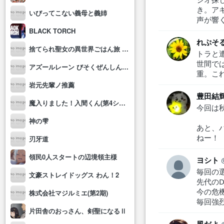
き。ア
いびってこない義母と義姉
声が響
BLACK TORCH
れぷそ
捨てられ聖女の異世界ごはん旅 隠れスキルでキャンピングカーを召喚しました
トラと
世間で
アズールレーン びそくぜんしんっ！にっ!!
重。こ
岩元先輩ノ推薦
豊田結
魔入りました！入間くん(第4シリーズ)
今回は
神の雫
あと、
ねー！
刃牙道
領民0人スタートの辺境領主様
ヨシト
毎回の
文豪ストレイドッグス わん！2
先代の
今の危
株式会社マジルミエ(第2期)
毎回強
片田舎のおっさん、剣聖になるⅡ