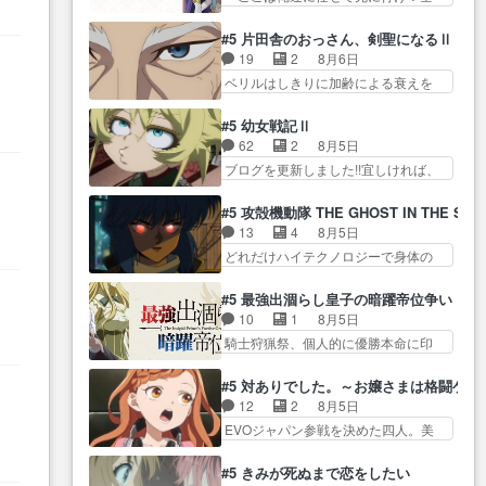
相変わらず顔や体の… 隼人が春
いた江ノ島で、朝日を眺めな…
員いい奴… 過去、あとを託した
… 私、そんなに日頃からガンガ
希の級友を巻き込んだイジりに動
ロックが今、2人にあと… 木下鈴
ン言うてないで… このアニメは
#5 片田舎のおっさん、剣聖になるⅡ
じ… 第５話をU-NEXTで視聴しま
奈（@0suzuna0）が【マリー…
どこに行くのだろう、面白す
19
2
8月6日
した。視聴… ラブコメで天然ジ
村ごと乗っ取られてたら流石に気付
ぎ… 姉のした事はただ単に一族
ベリルはしきりに加齢による衰えを
ゴロというかナチュラルヒ… み
かないか… 《漫画版少し読んだ
を絶滅させただけ…
口にする… 重ねた歳のせいにし
なもと仲良く話す隼人を見てなぜか
ことある》エリックとゴ… ロッ
ていた限界を超えて命の… いい
不安に… 無理なダイエットは禁
#5 幼女戦記Ⅱ
クは敵に容赦無くブスっといくから
んじゃないですか。魔物の群を発見
物だけど、なかなか結… 「これ
62
2
8月5日
気持… 勇者パーティー再結成し
した… アマプラにて視聴終わ
からもお手入れ、がんばりゅ」あり
ブログを更新しました!!宜しければ、
て先にいけで激アツ… 爆縮、幻
り！サーベルボア討伐… を言い
が…
是非… 少しでもマシな負け方を
覚、主人公結構エグいことするよ
訳にしたくないものですねwボア狩
選んだゼートゥーア… ゼートゥ
な… ねぇ猫耳ガール、敵の根城
#5 攻殻機動隊 THE GHOST IN THE SHE
り… 先生としてのベリルが好き
ーアの唯一の手駒が強すぎる笑あ
に乗り込む事を同… 世もや替え
13
4
8月5日
だけど、今回みた… 4人だけでサ
お… 私にとって完全にご褒美回
が利くと復活Pとは？！もう来週…
どれだけハイテクノロジーで身体の
ーベルボアを狩りに行く。野
ゼー様の葉巻シー… やはりター
価値がフ… ジャミングも伏線に
営… ・実家周辺でサーベルボア
ニャが後方指揮だと展開に迫力
なるかと思った回想シー… フチ
が暴れてると聞い… ちょっと年
#5 最強出涸らし皇子の暗躍帝位争い
が… “貧乏籤百連無料ガチャ”100
コマだいぶ理性持ち始めた。この世
齢の事を言いすぎとゆーか言い
10
1
8月5日
連でも1回… 2期入ってから地味
界の… 原作読んだのもう何年も
訳… ベリルの母もやはり只者じ
騎士狩猟祭、個人的に優勝本命に印
だよね。ただでさえ幼女… 「餌
前なのに、覚えてる… コイルの
ゃなかったかベリ…
を付けた… 細かい設定を考える
になってもらわねばならぬ」って言
汚職を突き止めるべくバトーの指
のが面倒な時は古代魔法… エル
葉に… ゼートゥーア左遷によっ
#5 対ありでした。～お嬢さまは格闘ゲ
導… やまとん1号はどこの部分で
ナがチートすぎる笑アルは最初から
て参謀本部の連携が… 緊張感あ
12
2
8月5日
使うのだろう？… 日本とロシア
自分… プラネット・ウィズ展開
る戦闘描写とギャグ今週の『有能
EVOジャパン参戦を決めた四人。美
が絡む政治の話かつ色々な用
アツいな「騎士狩猟… 麦茶どこ
な…
緒の母… この作品に唯一足りな
語… 第５話をprimevideoで視聴
ろかタイトル通り麦茶の出涸らし
いと思ってた(無くて… 見た目は
しまし… 前回同様『イノセン
#5 きみが死ぬまで恋をしたい
ぐ… 第５話をABEMAで視聴しま